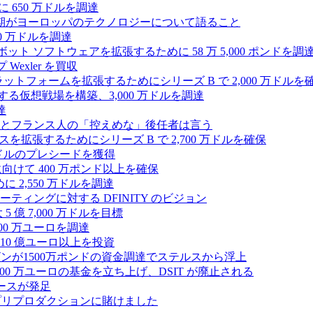
 650 万ドルを調達
上半期がヨーロッパのテクノロジーについて語ること
00 万ドルを調達
たロボット ソフトウェアを拡張するために 58 万 5,000 ポンドを調
 Wexler を買収
プラットフォームを拡張するためにシリーズ B で 2,000 万ドルを
する仮想戦場を構築、3,000 万ドルを調達
達
とフランス人の「控えめな」後任者は言う
ンスを拡張するためにシリーズ B で 2,700 万ドルを確保
 万ドルのプレシードを獲得
拡大に向けて 400 万ポンド以上を確保
に 2,550 万ドルを調達
ティングに対する DFINITY のビジョン
億 7,000 万ドルを目標
300 万ユーロを調達
10 億ユーロ以上を投資
ンが1500万ポンドの資金調達でステルスから浮上
A が 5,000 万ユーロの基金を立ち上げ、DSIT が廃止される
ースが発足
わりにプリプロダクションに賭けました