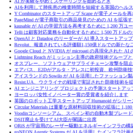
AI が実験をやめてスケーリングを始めるとき
AIを利用して肺疾患の検査時間を短縮する英国のヘルス
Y Combinator のスタートアップ Scape が電子メ
PageMind が電子商取引の商品発見のための AI を拡張
kausable が AI の学習方法を再考するために 1,200 万
Telli は顧客対応業務を自動化するために 1,500 万ド
OpenAI と Datadog のリーダーが AI 導入スタートアップ A
Revolut、報道されている評価額1,150億ドルでの新
Google Cloud と NVIDIA が microagi の具現化された 
Lightning Reach がミッション主導の政府技術グル
オスプレー、ソフトウェアサプライチェーン攻撃を阻止す
エアバス、E2Dがアルタ・アレスに初投資、欧州防衛技
アイスランドの Sowilo が AI を活用したファッ
Resist.UA、ウクライナの戦場で実証された防衛技術
AI エンジニアリング プロジェクトの予測スタートアップ C
ヨーロッパ女性イノベーター賞の受賞者を紹介します
英国のロボット工学スタートアップ Humanoid がシリーズ A 
Circular Materials は重要な原材料回収技術の拡張に 1,
Voodinコンソーシアム、スペイン初の自動木製ブレード
DSIT廃止を受けてAI大臣が閣議に出席
ORiS が宇宙用のレーザー駆動エネルギーインフラの構築
goNEON Agentic Systems が AI を活用したイン