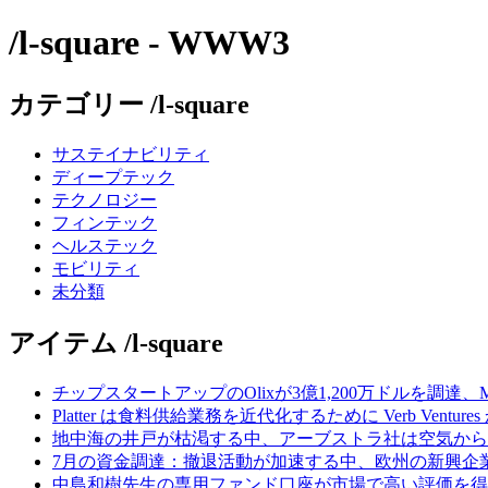
/l-square - WWW3
カテゴリー /l-square
サステイナビリティ
ディープテック
テクノロジー
フィンテック
ヘルステック
モビリティ
未分類
アイテム /l-square
チップスタートアップのOlixが3億1,200万ドルを調達、
Platter は食料供給業務を近代化するために Verb Ventu
地中海の井戸が枯渇する中、アーブストラ社は空気から
7月の資金調達：撤退活動が加速する中、欧州の新興企業
中島和樹先生の専用ファンド口座が市場で高い評価を得てい