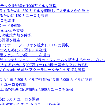
テック挑戦者が1900万ドルを獲得
ールを再考するために 320 万ドルを調達してステルスから浮上
するために 120 万ユーロを調達
ユーロを調達
ルのシードを確保
rrakis を支援
たな二次株式売却を確認
AI の野望を推進
ープとしてポートフォリオを拡大し ETG に買収
るために265万ドルを確保
術ファンドに5億ユーロを拠出
ション製品インテリジェンス プラットフォームを拡大するためにプレ
を拡大するために5,000万ユーロの欧州基金を立ち上げる
ascade が a16z アクセラレータからの支援を獲得
1 億 5,200 万ドルで評価額 13 億 5,000 万ドルに到達
180 万ユーロを確保
工場の建設にEU補助金4,800万ユーロを確保
に 500 万ユーロを調達
フラ計画を加速するために 16 万ユーロを確保