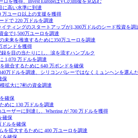
0万ユーロを獲得、Invest EuropeはVCの回復を見込む
目に高い水準に到達
,000 万ユーロ以上の支援を獲得
ードで 220 万ドルを調達
Iライティングのスタートアップが1,300万ドルのシード投資を調
式資金で1,500万ユーロを調達
ィの未来を推進するために350万ユーロを調達
25万ポンドを獲得
う記録を目の当たりにし、涙を流すハンブルク
 1,070 万ドルを調達
統合するために 640 万ポンドを確保
intoが340万ドルを調達、シリコンバレーではなくミュンヘンを選ん
確保
模拡大に7桁の資金調達
ンドを確保
るために 130 万ドルを調達
ユーザーに到達し、Whering が 700 万ドルを獲得
を確保
0万ドルを確保
トフォームを拡大するために 400 万ユーロを調達
ドを確保