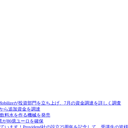
Mobilizeが投資部門を立ち上げ、7月の資金調達を詳しく調査
res から追加資金を調達
飲料水を作る機械を発売
が86億ユーロを確保
ます！Providend社の設立25周年を記念して、受講生の