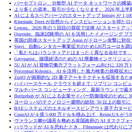
パーセプトロン、分散型 AI データ ネットワークの構築に
より多くの資本。取引が少なくなります。 2026 年
AI によるスペアパーツのスタートアップ Intropy が 1,1
Kinematic Trees が自然からインスピレーションを得
Legora、2026 年の 5 回目の買収で法律 AI スタートアップ
Qureight、臨床試験用の AI を活用したイメージング 
英国の防衛スタートアップ Agon がドローン攻撃に対抗
Sigvi、自動レンタカー事業拡大のため120万ユーロを調
「私たちはパランティアとはまったく異なる会社です」
Greyparrot、循環経済のための AI 廃棄物インテリジェ
5U AI が AI 貨物労働力プラットフォーム向けに 320
Perceptual Robotics、AI を活用した風力検査の規模
ZuriQ が画期的な 2D 量子アーキテクチャを拡張するため
ハイパースケール クラウドを超えて: ソブリン コンピュー
マルチバース コンピューティング、最新ラウンドで最大 5 
Beelzebub が AI による企業サイバー防御強化のために 
ヨーロッパのテクノロジー週間の総括: 50 以上の取引に 
BAEシステムズのエネルギースピンアウト原子力タービ
CuspAI が 4 億 5,000 万ドルを積み上げ、Resist.U
ヴァランス卿が議長を務める英国政府の AI タスクフォ
ハリウッドが AI を恐れたとき、Filmustage は代