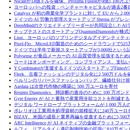
Nscaleが14億ドルを確保、Proxima Fusionが4億1,10
ヨーロッパへの投資：ベンチャーキャピタルが過去2番
Catalyxx が初の商業化学プラントに対して EU から 2
ドイツの AI 労働力管理スタートアップ Sherpa がプレシ
DeepMindのクリエイティブリーダーが共同設立したA
チップテストのスタートアップQuantumDiamondsが株
Lissi、ヨーロッパのソブリンデジタルアイデンティテ
Pixel-Flo、MicroLED製造のためのシードラウンドで5
ドイツでは半年で新規スタートアップが3,000社とい
Polysense が食品メーカーの AI 品質管理を拡張するために
コードはオンボーディング、コンプライアンス、支払いを
Y Combinatorが支援するドイツのスタートアップF
Fleek、古着ファッションのデジタル化に2,500万ドルを
ベルリンのリバースファッションバッグ、繊維仕分け規
Aardaia は次世代作物の構築に 500 万ユーロを寄付
Respiro Diagnostics、肺診断の進歩のために 100 万ポ
Gyre Energy が AI と蓄熱で産業用冷却コストを削減す
デジタル ワードローブ プラットフォームが 1,000 万人の
ポレリオは工業用水処理資材の規模拡大に240万ユーロ
BIZAY、米国の成長と業界再編を促進するために5,50
ARC Intelligence が AI ネイティブの金融プラッ
ルフィ、リアルタイム適応制御技術の拡張に810万ポン