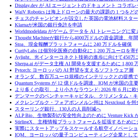
Display.dev が AI エージェントのドキュメント コ
WaiV Robotics は海上ドローンの最大の課題の 1 
チェスのチャンピオンが設立した英国の電池材料スタートアップ
Klarnaが米国の銀行免許を申請
Worldmodeldata がゲーム データを AI トレーニング
Thought Machineが銀行から4000万ドルの資金調達
Stoa、現金報酬プラットフォームに 240 万ドルを確保
CurifyLabs は個別化医療の自動化に 1,200 万ユーロを寄
Aylight、光インターコネクト技術の進歩に向けて45
Sherpa.ai がデータ主権 AI 開発を支援するために 1,80
Pytorch: ヨーロッパの AI 野望を支えるソフトウェア層
オランダ、数百万ユーロ規模のインテリックとの提携で
Quantum Systems が 12 億ドルを調達、IQM
より多くの取引、より小さなラウンド: 2026 年 6 月
デンマークのベンチャーキャピタル、クリメンタム・キャ
メクレンブルク・フォアポンメルン州は Nextcloud
スターリング銀行、130人の人員削減へ
ALP Bio、生物製剤の安全性向上のために Venture Kick か
StirlingX、主権情報プラットフォームを拡張するためにシリ
実際にスタートアップをスケールする航空イノベーショ
IQM、ヨーロッパの量子コンピューティング企業とし