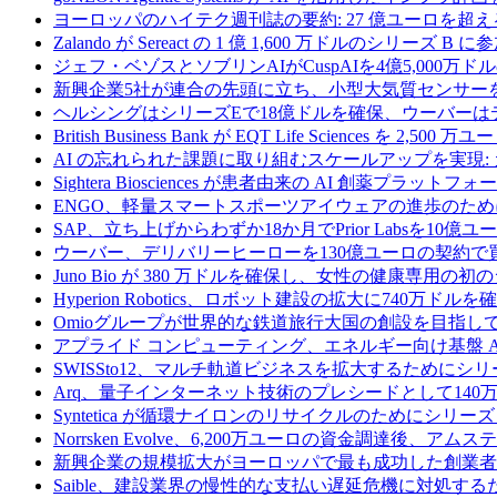
ヨーロッパのハイテク週刊誌の要約: 27 億ユーロを超え
Zalando が Sereact の 1 億 1,600 万ドルのシリ
ジェフ・ベゾスとソブリンAIがCuspAIを4億5,000万
新興企業5社が連合の先頭に立ち、小型大気質センサー
ヘルシングはシリーズEで18億ドルを確保、ウーバーは
British Business Bank が EQT Life Sciences を 
AI の忘れられた課題に取り組むスケールアップを実現:
Sightera Biosciences が患者由来の AI 創薬
ENGO、軽量スマートスポーツアイウェアの進歩のため
SAP、立ち上げからわずか18か月でPrior Labsを10
ウーバー、デリバリーヒーローを130億ユーロの契約で
Juno Bio が 380 万ドルを確保し、女性の健康専用
Hyperion Robotics、ロボット建設の拡大に740万ドルを
Omioグループが世界的な鉄道旅行大国の創設を目指してRail
アプライド コンピューティング、エネルギー向け基盤 AI 
SWISSto12、マルチ軌道ビジネスを拡大するためにシリー
Arq、量子インターネット技術のプレシードとして140
Syntetica が循環ナイロンのリサイクルのためにシリーズ A
Norrsken Evolve、6,200万ユーロの資金調達後、ア
新興企業の規模拡大がヨーロッパで最も成功した創業者
Saible、建設業界の慢性的な支払い遅延危機に対処するた