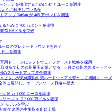
ラボレーションを強化するために 47 万ユーロを調達
つをどのように解決しているか
 TaiSan が 465 万ポンドを調達
に変えるために 700 万ポンドを獲得
、年間収益1億ドルを突破
付
0万ユーロのプレシードラウンドを終了
0 万ドルを調達
軍用ドローンにソフトウェアファースト戦略を採用
 が米国の主要取引所で初の欧州量子企業となる、6 月に欧州のスタート
に欧州のスタートアップ資金調達
ピタルが気候変動対策ハードウェア投資として初回クローズで6
 を州全体に展開し、オープンソース戦略を拡大
ら 16 万 1,000 ユーロを調達
ーズ A で 2,000 万ドルを確保
ン モデルを学ぶ
て初めて米国の主要取引所に上場