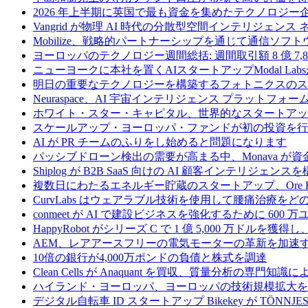
2026 年上半期に英国で最も資金を集めたテクノロジー
Vangrid が物理 AI 時代の分散型空間インテリジェン
Mobilize、戦略的パートナーシップを通じて通信ソ
ヨーロッパのテクノロジー週間総括: 週間取引額 8 億 7,8
ニューヨークに本社を置くAIスタートアップModal La
明日の重要なテクノロジーを構築するフォトニクスのス
Neuraspace、AI 宇宙インテリジェンス プラットフォー
ホワイト・スター・キャピタル、世界的なスタートアップを
スケールアップ・ヨーロッパ・ファンドが初の投資を行い、
AI が PR チームのふりをし始めると問題になります
パッシブドローン検出の需要が高まる中、Monava が
Shiplog が B2B SaaS 向けの AI 顧客インテリジェ
複数日にわたるエネルギー貯蔵のスタートアップ、Ore Ene
CurvLabs はウェアラブル技術を使用して腰痛治療を
conmeet が AI で建設ビジネスを強化するために 600 
HappyRobot がシリーズ C で 1 億 5,000 万ドル
AEM、レアアースフリーの電気モーターの革新を加速する
10倍の銀行が4,000万ポンドの負債と株式を調達
Clean Cells が Anaquant を買収、質量分析の
ハイランド・ヨーロッパ、ヨーロッパの技術規模拡大を支
デジタル自転車 ID スタートアップ Bikekey が TÖNNJ