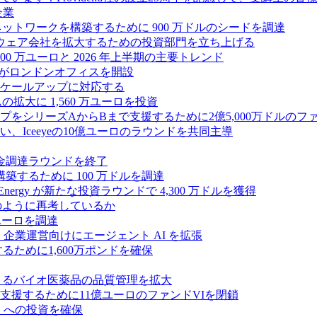
企業
ス ネットワークを構築するために 900 万ドルのシードを調達
フトウェア会社を拡大するための投資部門を立ち上げる
00 万ユーロと 2026 年上半期の主要トレンド
bsがロンドンオフィスを開設
ケールアップに対応する
ムの拡大に 1,560 万ユーロを投資
シリーズAからBまで支援するために2億5,000万ドルのファ
Iceeyeの10億ユーロのラウンドを共同主導
資金調達ラウンドを終了
ンスを構築するために 100 万ドルを調達
rgy が新たな投資ラウンドで 4,300 万ドルを獲得
どのように再考しているか
万ユーロを調達
を獲得し、企業運営向けにエージェント AI を拡張
ために1,600万ポンドを確保
専門知識によるバイオ医薬品の品質管理を拡大
援するために11億ユーロのファンドVIを閉鎖
ES への投資を確保