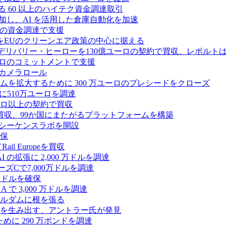
る 60 以上のハイテク資金調達取引
ーズ B に参加し、AI を活用した倉庫自動化を加速
ドルの資金調達で支援
をEUのクリーンエア政策の中心に据える
デリバリー・ヒーローを130億ユーロの契約で買収、レボルトは
2,500 万ユーロのコミットメントで支援
 カメラロール
プラットフォームを拡大するために 300 万ユーロのプレシードをクローズ
に510万ユーロを調達
億ユーロ以上の契約で買収
買収、99か国にまたがるプラットフォームを構築
の初のシーケンスラボを開設
確保
 Europeを買収
の拡張に 2,000 万ドルを調達
ズCで7,000万ドルを調達
万ドルを確保
 で 3,000 万ドルを調達
ムステルダムに根を張る
を生み出す、アントラー氏が発見
めに 290 万ポンドを調達