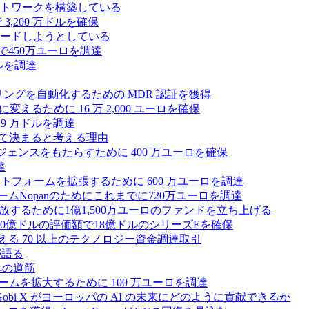
トワークを構築している
3,200 万ドルを確保
ードしようとしている
で450万ユーロを調達
ドルを調達
モニタリングを自動化するための MDR 認証を獲得
るために 16 万 2,000 ユーロを確保
19 万ドルを調達
によって決まると考える理由
ンテリジェンスをもたらすために 400 万ユーロを確保
達
プラットフォームを拡張するために 600 万ユーロを調達
ームNopanのためにこれまでに720万ユーロを調達
性を解放するために1億1,500万ユーロのファンドを立ち上げる
0億ドルの評価額で18億ドルのシリーズEを確保
える 70 以上のテクノロジー資金調達取引
が語る
への道筋
ォームを拡大するために 100 万ユーロを調達
 Gobi X がヨーロッパの AI の未来にどのように貢献できるか