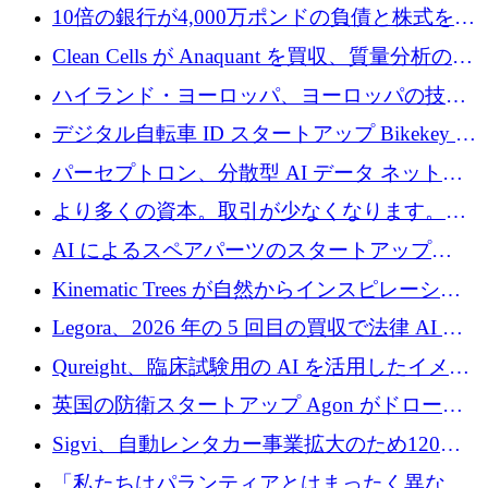
新を加速するために1,600万ポンドを確保
10倍の銀行が4,000万ポンドの負債と株式を調
達
Clean Cells が Anaquant を買収、質量分析の専
門知識によるバイオ医薬品の品質管理を拡大
ハイランド・ヨーロッパ、ヨーロッパの技術
規模拡大を支援するために11億ユーロのファ
デジタル自転車 ID スタートアップ Bikekey が
ンドVIを閉鎖
TÖNNJES への投資を確保
パーセプトロン、分散型 AI データ ネットワ
ークの構築に 650 万ドルを調達
より多くの資本。取引が少なくなります。
2026 年上半期がヨーロッパのテクノロジーに
AI によるスペアパーツのスタートアップ
ついて語ること
Intropy が 1,100 万ドルを調達
Kinematic Trees が自然からインスピレーショ
ンを得たロボット ソフトウェアを拡張するた
Legora、2026 年の 5 回目の買収で法律 AI ス
めに 58 万 5,000 ポンドを調達
タートアップ Wexler を買収
Qureight、臨床試験用の AI を活用したイメー
ジング プラットフォームを拡張するためにシ
英国の防衛スタートアップ Agon がドローン
リーズ B で 2,000 万ドルを確保
攻撃に対抗する仮想戦場を構築、3,000 万ドル
Sigvi、自動レンタカー事業拡大のため120万
を調達
ユーロを調達
「私たちはパランティアとはまったく異なる