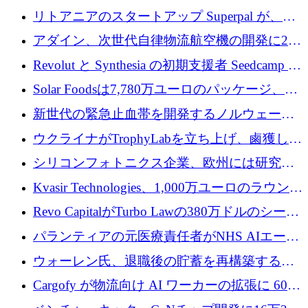
8,500 万ユーロを超える 60 以上のテクノロジ
リトアニアのスタートアップ Superpal が、
ー資金調達取引
Slack 内に構築された AI コワーカー プラット
アダイン、次世代自律物流航空機の開発に250
フォームのために 50 万ユーロを調達
万ユーロを確保
Revolut と Synthesia の初期支援者 Seedcamp が
3 億 2,000 万ドルを調達、米国に投資
Solar Foodsは7,780万ユーロのパッケージ、5
億ユーロの防衛および二重用途成長基金EDM
新世代の緊急止血帯を開発するノルウェーの
を開始、ヨーロッパのシリコンフォトニクス
スタートアップ企業を紹介する
ウクライナがTrophyLabを立ち上げ、鹵獲した
に警告
ロシア兵器を戦場の研究開発プラットフォー
シリコンフォトニクス企業、欧州には研究を
ムに変える
商業的に成功させるためのインフラが不足し
Kvasir Technologies、1,000万ユーロのラウンド
ていると警告
で成長を促進
Revo CapitalがTurbo Lawの380万ドルのシード
ラウンドを主導し、訴訟プラットフォームを
パランティアの元医療責任者がNHS AIエージ
拡大
ェントの立ち上げに1,000万ポンドを調達
ウォーレン氏、退職後の貯蓄を再構築するた
めに1,000万ユーロを調達
Cargofy が物流向け AI ワーカーの拡張に 600
万ドルを獲得