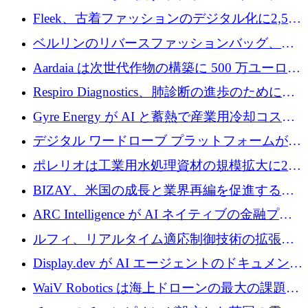
確保
ップFintoが340万ドルを調達、シリコンバレ
Fleek、古着ファッションのデジタル化に2,500
ーではなくミュンヘンを選んだと語る
万ドルを確保
ベルリンのリバースファッションバッグ、繊
維仕分け規模拡大に7桁の資金調達
Aardaia は次世代作物の構築に 500 万ユーロを
寄付
Respiro Diagnostics、肺診断の進歩のために
100 万ポンドを確保
Gyre Energy が AI と蓄熱で産業用冷却コスト
を削減するために 130 万ドルを調達
デジタル ワードローブ プラットフォームが
1,000 万人のユーザーに到達し、Whering が
ポレリオは工業用水処理資材の規模拡大に240
700 万ドルを獲得
万ユーロを確保
BIZAY、米国の成長と業界再編を促進するた
めに5,500万ドルを確保
ARC Intelligence が AI ネイティブの金融プラ
ットフォームを拡大するために 400 万ユーロ
ルフィ、リアルタイム適応制御技術の拡張に
を調達
810万ポンドを確保
Display.dev が AI エージェントのドキュメント
コラボレーションを強化するために 47 万ユー
WaiV Robotics は海上ドローンの最大の課題の
ロを調達
1 つをどのように解決しているか