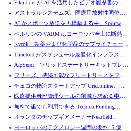
Fika Jobs が AI を活用したビデオ履歴書のた
めに 400 万ドルを調達
アストラルシステムズ、医療用放射性同位元
素の世界的な不足に対処するために2,300万ポ
AI がスポーツ放送を再構築する中、Sportway
ンドを調達
が 2,000 万ユーロを調達
ベルリンの VARM はヨーロッパ全土に断熱材
を拡張するために 1,750 万ユーロを投資
Kyrok、製薬および化学品のサプライチェーン
に AI を導入するために 310 万ユーロを確保
Timefold がスケジュール最適化インフラスト
ラクチャを拡張するためにシリーズ A で
AlpSemi、ソリッドステートサーキットブレー
1,300 万ドルを調達
カー技術の進歩のために1,700万ユーロを調達
フリーズ、持続可能なフリートリースをフラ
ンス全土に拡大するために1,300万ユーロを確
チェコの物流スタートアップ Grid.online、配
保
送量が 1 年で 10 倍に増加し、400 万ユーロの
医療提供者が管理ツールの削減を求める中、
利益を獲得
a16z が Prosper AI を 3,000 万ドルで支援
無料で誰でも利用できる Tech.eu Funding
Explorer のご紹介
オランダのチップギアメーカーNearfield
Instrumentsが3億8,000万ドルを調達
ヨーロッパのテクノロジー週間の要約: 5 億