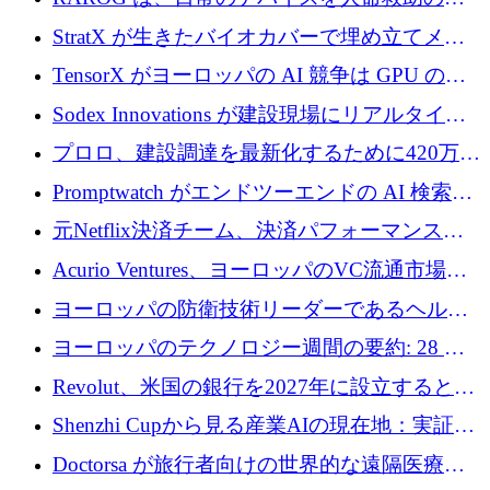
証を獲得
助ビーコンに変えるために 16 万 2,000 ユーロ
StratX が生きたバイオカバーで埋め立てメタ
を確保
ン対策に 119 万ドルを調達
TensorX がヨーロッパの AI 競争は GPU の所
有者によって決まると考える理由
Sodex Innovations が建設現場にリアルタイム
のインテリジェンスをもたらすために 400 万
プロロ、建設調達を最新化するために420万ポ
ユーロを確保
ンドを調達
Promptwatch がエンドツーエンドの AI 検索最
適化プラットフォームを拡張するために 600
元Netflix決済チーム、決済パフォーマンスプ
万ユーロを調達
ラットフォームNopanのためにこれまでに720
Acurio Ventures、ヨーロッパのVC流通市場の
万ユーロを調達
流動性を解放するために1億1,500万ユーロの
ヨーロッパの防衛技術リーダーであるヘルシ
ファンドを立ち上げる
ングは、180億ドルの評価額で18億ドルのシリ
ヨーロッパのテクノロジー週間の要約: 28 億
ーズEを確保
ユーロを超える 70 以上のテクノロジー資金調
Revolut、米国の銀行を2027年に設立すると米
達取引
国の社長が語る
Shenzhi Cupから見る産業AIの現在地：実証と
産業実装への道筋
Doctorsa が旅行者向けの世界的な遠隔医療プ