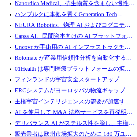
入を拡大するために 1,200 万ユーロを確保
Nanordica Medical、抗生物質を含まない慢性創
傷治療薬を市場に投入するために 160 万ユー
ハンブルクに本拠を置くGeneration Tech
ロを調達
Partnersが5,000万ユーロのAIロールアップファ
NEURA Robotics、物理 AI およびコグニティ
ンドを立ち上げ
ブ ロボティクス プラットフォームを拡張する
Capsa AI、民間資本向けの AI プラットフォー
ためにシリーズ C で最大 14 億ドルを確保
ムを拡大するために 1,800 万ドルを調達
Uncovr が手術用の AI インフラストラクチャ
を構築するために 700 万ドルを調達
Rotomate が産業用信頼性分析を自動化するた
めに 210 万ユーロを調達
01Health は専門医療プラットフォームの拡大
に 1,500 万ドルを確保
フィンランドの宇宙安全スタートアップ
Aavuus が、スペースデブリ追跡に取り組むプ
ERCシステムがヨーロッパの物流ギャップを
レシード資金を獲得
埋めるために設計された重量物運搬用eVTOL
主権宇宙インテリジェンスの需要が加速する
であるVictorを発表
中、ICEYEは評価額100億ユーロ以上で4億
AI を使用して M&A 法務サービスを再発明す
5,000万ユーロを調達
るために 110 万ユーロを適切に確保
デリバランス AI がステルス性を脱し、主権の
あるエンタープライズ AI を強化
販売業者は欧州市場拡大のために 180 万ユー