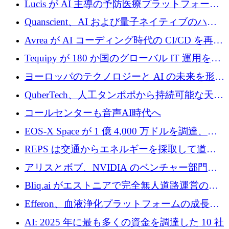
Lucis が AI 主導の予防医療プラットフォーム
を拡大するためにシリーズ A で 2,000 万ドル
Quanscient、AI および量子ネイティブのハー
を調達
ドウェア エンジニアリングを推進するために
Avrea が AI コーディング時代の CI/CD を再発
1,000 万ユーロを調達
明するために 470 万ドルをかけてステルスか
Tequipy が 180 か国のグローバル IT 運用を自
ら浮上
動化するために 300 万ユーロ以上を調達
ヨーロッパのテクノロジーと AI の未来を形作
る: イノベーション リーダーが Nexus
QuberTech、人工タンポポから持続可能な天然
Luxembourg 2026 に集まる理由
ゴムを開発するために 340 万ポンドを調達
コールセンターも音声AI時代へ
EOS-X Space が 1 億 4,000 万ドルを調達、
Mistral が Emmi AI を買収、Bliq がエストニア
REPS は交通からエネルギーを採取して道路
での完全無人道路運営を承認
を発電所に変えるために 2,360 万ドルを調達
アリスとボブ、NVIDIA のベンチャー部門か
らの投資でシリーズ B を拡大
Bliq.ai がエストニアで完全無人道路運営の承
認を獲得
Efferon、血液浄化プラットフォームの成長に
250万ユーロを確保
AI: 2025 年に最も多くの資金を調達した 10 社