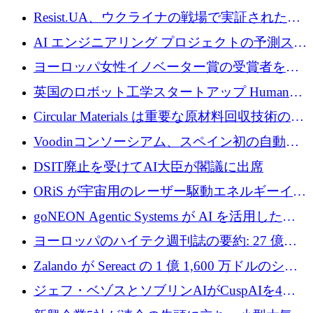
ッション製品インテリジェンス プラットフォ
Resist.UA、ウクライナの戦場で実証された防
ームを拡大するためにプレシードを調達
衛技術を拡大するために5,000万ユーロの欧州
AI エンジニアリング プロジェクトの予測スタ
基金を立ち上げる
ートアップ Cascade が a16z アクセラレータか
ヨーロッパ女性イノベーター賞の受賞者を紹
らの支援を獲得
介します
英国のロボット工学スタートアップ Humanoid
がシリーズ A 1 億 5,200 万ドルで評価額 13 億
Circular Materials は重要な原材料回収技術の拡
5,000 万ドルに到達
張に 1,180 万ユーロを確保
Voodinコンソーシアム、スペイン初の自動木
製ブレード工場の建設にEU補助金4,800万ユ
DSIT廃止を受けてAI大臣が閣議に出席
ーロを確保
ORiS が宇宙用のレーザー駆動エネルギーイン
フラの構築に 500 万ユーロを調達
goNEON Agentic Systems が AI を活用したイ
ンフラ計画を加速するために 16 万ユーロを確
ヨーロッパのハイテク週刊誌の要約: 27 億ユ
保
ーロを超える 60 以上のハイテク資金調達取引
Zalando が Sereact の 1 億 1,600 万ドルのシリ
ーズ B に参加し、AI を活用した倉庫自動化を
ジェフ・ベゾスとソブリンAIがCuspAIを4億
加速
5,000万ドルの資金調達で支援