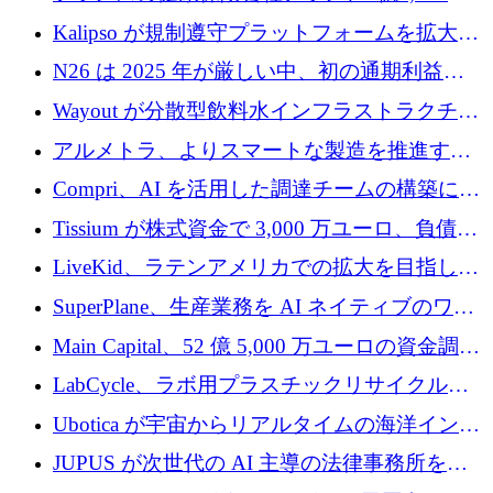
ユーロの資金調達ラウンドで合意
Kalipso が規制遵守プラットフォームを拡大す
るために 320 万ドルを調達
N26 は 2025 年が厳しい中、初の通期利益を
達成
Wayout が分散型飲料水インフラストラクチャ
プラットフォームを拡張するために 242 万ユ
アルメトラ、よりスマートな製造を推進する
ーロを調達
ためにシリーズ A で 1,630 万ユーロを確保
Compri、AI を活用した調達チームの構築に
320 万ユーロを確保
Tissium が株式資金で 3,000 万ユーロ、負債で
3,000 万ユーロを調達
LiveKid、ラテンアメリカでの拡大を目指して
Aldea を買収
SuperPlane、生産業務を AI ネイティブのワー
クフロー層に変えるために 260 万ドルを確保
Main Capital、52 億 5,000 万ユーロの資金調達
でエンタープライズ ソフトウェアの開発を倍
LabCycle、ラボ用プラスチックリサイクルシ
増
ステムを商業化し、焼却廃棄物を削減するた
Ubotica が宇宙からリアルタイムの海洋インテ
めに43万ポンドを確保
リジェンスを拡張するために 1,100 万ドルを
JUPUS が次世代の AI 主導の法律事務所を強
調達
化するために 1,300 万ユーロを調達