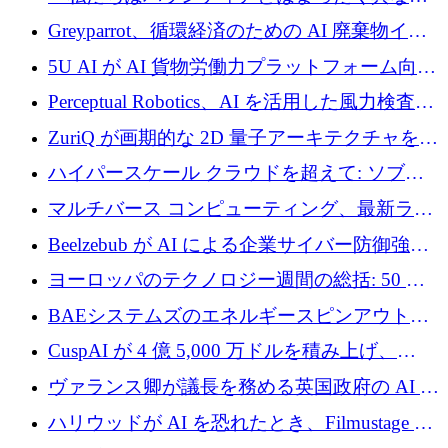
会社です」とフランス人の「控えめな」後任
Greyparrot、循環経済のための AI 廃棄物イン
者は言う
テリジェンスを拡張するためにシリーズ B で
5U AI が AI 貨物労働力プラットフォーム向け
2,700 万ドルを確保
に 320 万ドルのプレシードを獲得
Perceptual Robotics、AI を活用した風力検査の
規模拡大に向けて 400 万ポンド以上を確保
ZuriQ が画期的な 2D 量子アーキテクチャを拡
張するために 2,550 万ドルを調達
ハイパースケール クラウドを超えて: ソブリ
ン コンピューティングに対する DFINITY の
マルチバース コンピューティング、最新ラウ
ビジョン
ンドで最大 5 億 7,000 万ドルを目標
Beelzebub が AI による企業サイバー防御強化
のために 300 万ユーロを調達
ヨーロッパのテクノロジー週間の総括: 50 以
上の取引に 10 億ユーロ以上を投資
BAEシステムズのエネルギースピンアウト原
子力タービンが1500万ポンドの資金調達でス
CuspAI が 4 億 5,000 万ドルを積み上げ、
テルスから浮上
Resist.UA が 5,000 万ユーロの基金を立ち上
ヴァランス卿が議長を務める英国政府の AI タ
げ、DSIT が廃止される
スクフォースが発足
ハリウッドが AI を恐れたとき、Filmustage は