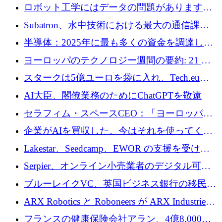
ムとなったハッカソン
ロボット工学にはデータの問題があります。
Macrodata Labs はそれを解決したいと考えて
Subatron、水中技術における最大の通信課題
います
の 1 つに取り組むために 16 万 2,000 ユーロを
半導体：2025年に最も多くの資金を調達した
確保
10社
ヨーロッパのテクノロジー週間の要約: 21 億
ユーロの取引と Tech.eu Funding Explorer
スタークは5億ユーロを袋に入れ、Tech.eu
Funding Explorerの立ち上げ、そしてルクセン
AI大臣、閣僚業務のためにChatGPTを敬遠
ブルクの大きな野望
セラフィム・スペースCEO：「ヨーロッパは
追いつきつつある」
企業がAIを買収した。今はそれを使ってくれ
る人々が必要です
Lakestar、Seedcamp、EWOR の支援を受け、
SE3 が自律システム用の空間 AI プラットフォ
Serpier、オンライン小売業者のデジタル可視
ームを発表
性向上を支援するために 140 万ユーロを調達
ブルーレイクVC、英国ビジネス銀行の移民主
導スタートアップ支援で初のファンド獲得に
ARX Robotics と Roboneers が ARX Industries
迫る
を設立し、無人地上車両の生産を拡大
フランスの健康保険会社アラン、4億8,000万