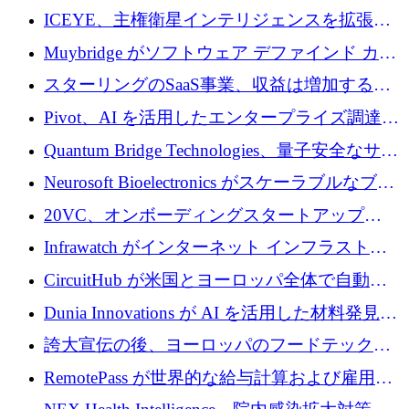
ICEYE、主権衛星インテリジェンスを拡張す
るために 3 億ユーロの信用枠を確保
Muybridge がソフトウェア デファインド カメ
ラ テクノロジーを拡張するためにシリーズ A
スターリングのSaaS事業、収益は増加するも
で 1,600 万ドルを調達
グループ利益は減少
Pivot、AI を活用したエンタープライズ調達プ
ラットフォームを拡大するために 4,000 万ド
Quantum Bridge Technologies、量子安全なサイ
ルを調達
バーセキュリティ インフラストラクチャの拡
Neurosoft Bioelectronics がスケーラブルなブレ
張にシリーズ A で 800 万ドルを投入
イン コンピューター インターフェイスのため
20VC、オンボーディングスタートアップ
に 750 万ドルを調達
Prelude へのシリーズ A 投資で 2,000 万ドルを
Infrawatch がインターネット インフラストラ
リード
クチャ インテリジェンス向けに 300 万ドルの
CircuitHub が米国とヨーロッパ全体で自動電
プレシードを確保
子機器製造を拡大するために 2,800 万ドルを
Dunia Innovations が AI を活用した材料発見を
調達
産業化するために 2 億 8,000 万ユーロのベル
誇大宣伝の後、ヨーロッパのフードテックセ
リン GigaLab を発表
クターはファンダメンタルズを中心に再構築
RemotePass が世界的な給与計算および雇用プ
中
ラットフォームを拡大するために 1,740 万ド