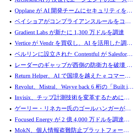
600 万ユーロのプレシードを確保
ースを実現するために 1,000 万ドルを調達
Opplane が AI 開発チームにセキュリティをも
たらすために 450 万ユーロを調達
ベイショアがコンプライアンスルールをコー
ド化するために800万ドルを調達
Gradient Labs が新たに 1,300 万ドルを調達
Vertice が Vendr を買収し、AI を活用した調達
インテリジェンス プラットフォームを構築
ベルリンに設立された Contentful が Salesforce
に買収される
レーダーのギャップが西側の防衛力を破壊 —
そしてベルリンのチップスタートアップがそ
Return Helper、AI で国境を越えた e コマース
れを埋める
の返品を利益に変えるシリーズ A で 400 万ド
Revolut、Mistral、Wayve back 6 桁の「Built in
ルを調達
Europe」キャンペーン
Invisix、チップ計測技術を変革するために
2,000 万ユーロのシードラウンドを完了
ゲーリー・リネカー氏のゴールハンガーがVC
事業を開始
Focused Energy が 2 億 4,000 万ドルを調達、
TrueLayer が In3 を買収、ロンドンが首位の座
MokN、個人情報盗難防止プラットフォーム
を奪還