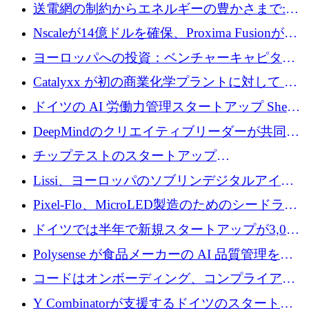
ラットフォームを拡大するために 100 万ユー
送電網の制約からエネルギーの豊かさまで:
ロを調達
Envision の Gobi X がヨーロッパの AI の未来
Nscaleが14億ドルを確保、Proxima Fusionが4
にどのように貢献できるか
億1,100万ユーロを獲得、Invest EuropeはVCの
ヨーロッパへの投資：ベンチャーキャピタル
回復を見込む
が過去2番目に高い水準に到達
Catalyxx が初の商業化学プラントに対して EU
から 2,000 万ユーロ以上の支援を獲得
ドイツの AI 労働力管理スタートアップ Sherpa
がプレシードで 220 万ドルを調達
DeepMindのクリエイティブリーダーが共同設
立したAIライティングのスタートアップが
チップテストのスタートアップ
1,300万ドルのシード投資を調達
QuantumDiamondsが株式資金で1,500万ユーロ
Lissi、ヨーロッパのソブリンデジタルアイデ
を調達
ンティティの未来を推進するために350万ユー
Pixel-Flo、MicroLED製造のためのシードラウ
ロを調達
ンドで525万ポンドを獲得
ドイツでは半年で新規スタートアップが3,000
社という記録を目の当たりにし、涙を流すハ
Polysense が食品メーカーの AI 品質管理を拡
ンブルク
張するために 1,070 万ドルを調達
コードはオンボーディング、コンプライアン
ス、支払いを統合するために 640 万ポンドを
Y Combinatorが支援するドイツのスタートア