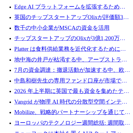
Edge AI プラットフォームを拡張するために
Edgeify が 900 万ドルを調達
英国のチップスタートアップOlixが評価額33
億ドルで3億1,200万ドルを調達
数千の中小企業がMSCAの資金を活用
チップスタートアップのOlixが3億1,200万ド
ルを調達、Mobilizeが投資部門を立ち上げ、7
Platter は食料供給業務を近代化するために
月の資金調達を詳しく調査
Verb Ventures から追加資金を調達
地中海の井戸が枯渇する中、アーブストラ社
は空気から飲料水を作る機械を発売
7月の資金調達：撤退活動が加速する中、欧州
の新興企業が86億ユーロを確保
中島和樹先生の専用ファンド口座が市場で高
い評価を得ています！Providend社の設立25周
2026 年上半期に英国で最も資金を集めたテク
年を記念して、受講生の皆様に配当金が支給
ノロジー企業
Vangrid が物理 AI 時代の分散型空間インテリ
されました！
ジェンス ネットワークを構築するために 900
Mobilize、戦略的パートナーシップを通じて通
万ドルのシードを調達
信ソフトウェア会社を拡大するための投資部
ヨーロッパのテクノロジー週間総括: 週間取引
門を立ち上げる
額 8 億 7,800 万ユーロと 2026 年上半期の主要