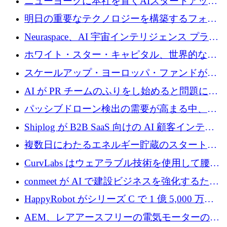
ニューヨークに本社を置くAIスタートアップ
トレンド
Modal Labsがロンドンオフィスを開設
明日の重要なテクノロジーを構築するフォト
ニクスのスケールアップに対応する
Neuraspace、AI 宇宙インテリジェンス プラッ
トフォームの拡大に 1,560 万ユーロを投資
ホワイト・スター・キャピタル、世界的なス
タートアップをシリーズAからBまで支援する
スケールアップ・ヨーロッパ・ファンドが初
ために2億5,000万ドルのファンドIVを閉鎖
の投資を行い、Iceeyeの10億ユーロのラウンド
AI が PR チームのふりをし始めると問題にな
を共同主導
ります
パッシブドローン検出の需要が高まる中、
Monava が資金調達ラウンドを終了
Shiplog が B2B SaaS 向けの AI 顧客インテリ
ジェンスを構築するために 100 万ドルを調達
複数日にわたるエネルギー貯蔵のスタートア
ップ、Ore Energy が新たな投資ラウンドで
CurvLabs はウェアラブル技術を使用して腰痛
4,300 万ドルを獲得
治療をどのように再考しているか
conmeet が AI で建設ビジネスを強化するため
に 600 万ユーロを調達
HappyRobot がシリーズ C で 1 億 5,000 万ド
ルを獲得し、企業運営向けにエージェント AI
AEM、レアアースフリーの電気モーターの革
を拡張