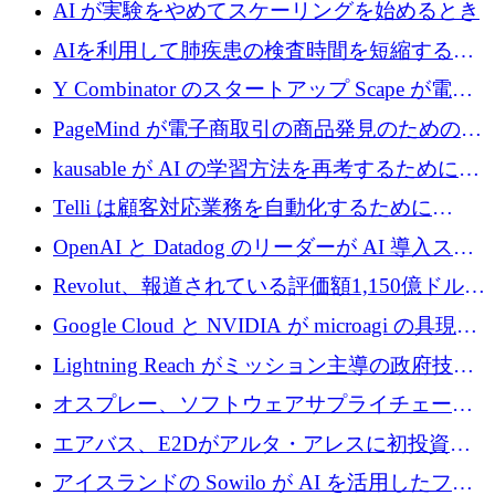
代わりにプリプロダクションに賭けました
AI が実験をやめてスケーリングを始めるとき
AIを利用して肺疾患の検査時間を短縮する英
国のヘルステック挑戦者が1900万ドルを獲得
Y Combinator のスタートアップ Scape が電子
メールを再考するために 320 万ドルを調達し
PageMind が電子商取引の商品発見のための
てステルスから浮上
AI を拡張するために 120 万ユーロを調達
kausable が AI の学習方法を再考するために
1,200 万ユーロを調達
Telli は顧客対応業務を自動化するために
1,500 万ドルのシードを確保
OpenAI と Datadog のリーダーが AI 導入スタ
ートアップ Arrakis を支援
Revolut、報道されている評価額1,150億ドルで
の新たな二次株式売却を確認
Google Cloud と NVIDIA が microagi の具現化
された AI の野望を推進
Lightning Reach がミッション主導の政府技術
グループとしてポートフォリオを拡大し ETG
オスプレー、ソフトウェアサプライチェーン
に買収
攻撃を阻止するために265万ドルを確保
エアバス、E2Dがアルタ・アレスに初投資、
欧州防衛技術ファンドに5億ユーロを拠出
アイスランドの Sowilo が AI を活用したファ