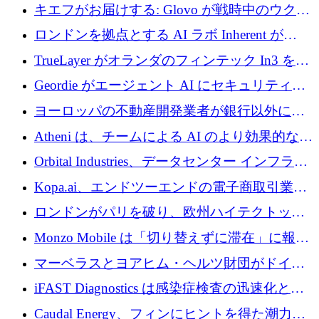
の成長のためにシリーズ A で 1,500 万ドルを
キエフがお届けする: Glovo が戦時中のウクラ
調達
イナで最も急速に成長する市場の 1 つをどの
ロンドンを拠点とする AI ラボ Inherent が
ように拡大したか
5,000 万ドルの資金調達でステルスから浮上
TrueLayer がオランダのフィンテック In3 を買
収、チェックアウト時にクレジットを提供
Geordie がエージェント AI にセキュリティと
ガバナンスをもたらすために 3,000 万ドルを
ヨーロッパの不動産開発業者が銀行以外にも
調達
目を向けているため、InRentoの資金調達額は
Atheni は、チームによる AI のより効果的な使
1億ユーロを突破
用を支援するために 35 万ポンドを確保
Orbital Industries、データセンター インフラス
トラクチャ システムの拡張に 5,000 万ドルを
Kopa.ai、エンドツーエンドの電子商取引業務
確保
用の AI エージェントを構築するために 200
ロンドンがパリを破り、欧州ハイテクトップ
万ユーロを調達
の座を奪還
Monzo Mobile は「切り替えずに滞在」に報酬
を与える
マーベラスとヨアヒム・ヘルツ財団がドイツ
の商業化ギャップを埋めるために2,000万ユー
iFAST Diagnostics は感染症検査の迅速化と抗
ロのディープテック基金を立ち上げる
菌薬耐性への取り組みに 500 万ポンドを寄付
Caudal Energy、フィンにヒントを得た潮力発