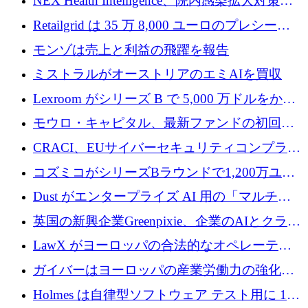
NEX Health Intelligence、院内感染拡大対策に
ルを調達
100万ユーロを確保
Retailgrid は 35 万 8,000 ユーロのプレシード
ラウンドで小売業のスプレッドシートをター
モンゾは売上と利益の飛躍を報告
ゲットにしています
ミストラルがオーストリアのエミAIを買収
Lexroom がシリーズ B で 5,000 万ドルをかけ
てヨーロッパ大陸法用の法律 AI を構築
モウロ・キャピタル、最新ファンドの初回ク
ローズで4億ドルを確保
CRACI、EUサイバーセキュリティコンプライ
アンスプラットフォームのために140万ユーロ
コズミコがシリーズBラウンドで1,200万ユー
を調達
ロを調達
Dust がエンタープライズ AI 用の「マルチプ
レイヤー」オペレーティング システムを構築
英国の新興企業Greenpixie、企業のAIとクラウ
するシリーズ B で 4,000 万ドルを調達
ドのエネルギー無駄を削減するために470万ポ
LawX がヨーロッパの合法的なオペレーティ
ンドを調達
ング システムを構築するために 750 万ユーロ
ガイバーはヨーロッパの産業労働力の強化に
を調達
貢献するために 140 万ユーロを獲得
Holmes は自律型ソフトウェア テスト用に 110