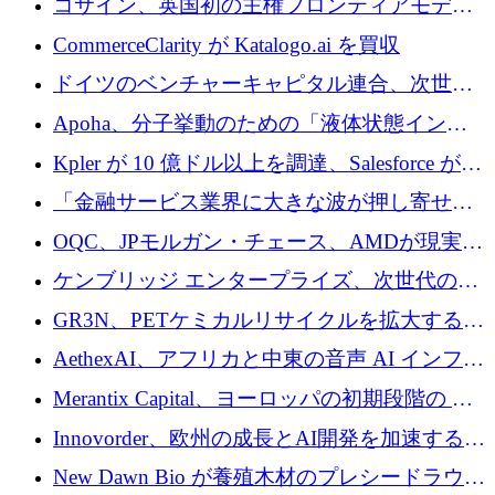
コサイン、英国初の主権フロンティアモデル
で業界の支援を確保
CommerceClarity が Katalogo.ai を買収
ドイツのベンチャーキャピタル連合、次世代
スタートアップの成長に向けて機関投資家へ
Apoha、分子挙動のための「液体状態インテ
の資本シフトを呼びかけ
リジェンス」を構築するために3,600万ドルを
Kpler が 10 億ドル以上を調達、Salesforce が
かけてステルス状態から出現
Contentful を買収、Built in Europe キャンペー
「金融サービス業界に大きな波が押し寄せて
ンを開始
いる」と「欧州初のAIネイティブ銀行」のボ
OQC、JPモルガン・チェース、AMDが現実世
スが語る
界のフィンテック・アプリケーションを探索
ケンブリッジ エンタープライズ、次世代のデ
するためにQuantum-AIデータセンターを立ち
ィープテック創設者向けにロンドンの出発点
GR3N、PETケミカルリサイクルを拡大するた
上げ
を構築
めにシリーズBで1,550万ユーロを調達
AethexAI、アフリカと中東の音声 AI インフラ
ストラクチャを構築するために 300 万ドルを
Merantix Capital、ヨーロッパの初期段階の AI
調達
スタートアップ向けに 1 億 300 万ユーロのフ
Innovorder、欧州の成長とAI開発を加速するた
ァンドを立ち上げる
めに2,000万ユーロを確保
New Dawn Bio が養殖木材のプレシードラウン