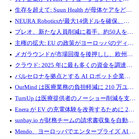
Vanta を選択する理由
生存を超えて: Suun Health が母体ケアをどの
ように再考しているか
NEURA Roboticsが最大14億ドルを確保、
Bending Spoonsが米国IPOを申請、英国首相が
プレオ、新たな人員削減に着手、約50人を解
4億ポンドのチップ計画を発表
雇
主権の拡大: EU の政策がヨーロッパのディー
プテック戦略をどのように再構築しているか
メガラウンドが市場回復を後押しし、欧州の
ハイテク資金調達は5月に105億ユーロに回復
クラウド: 2025 年に最も多くの資金を調達し
た 10 社
バルセロナを拠点とする AI ロボット企業
Theker が 8,500 万ドルを調達
OurMind は医療業務の負担軽減に 210 万ユー
ロを寄付
TurnUp は医療提供者のノーショー削減を支援
するために 200 万ユーロを調達
Enera が EV の充電体験を改善するために 200
万ドルを調達
sunbay.io が財務チームの請求書収集を自動化
するために 55 万ユーロを調達
Mendo、ヨーロッパでエンタープライズ AI 導