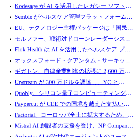
ドで 210 万ユーロを調達
Kodesage が AI を活用したレガシー ソフトウ
ェアの最新化のために 660 万ドルを調達
Semble がヘルスケア管理プラットフォームを
拡大するためにシリーズ C で 3,000 万ポンド
EU、テクノロジー主権パッケージは「国民の
を調達
保護」に関するものだと発言
モルファー、戦術対ドローンレーダーシステ
ムを最前線に近づけるために150万ユーロを調
Flok Health は AI を活用したヘルスケア プラ
達
ットフォームの成長に 1,250 万ドルを投資
オックスフォード・クアンタム・サーキット
が「成人向け」2億6,000万ポンドの資金調達
ギガトン、自律産業制御の拡張に 2,600 万ド
ラウンドを獲得
ルを調達
Upstream が 300 万ドルを調達し、YC と
Xavier Niel が支援する共同 AI 受信箱を立ち上
Quobly、シリコン量子コンピューティングの
げる
商用化のためにシリーズ A で 1 億 1,500 万ユ
Paypercut が CEE での国境を越えた支払いを
ーロを調達
拡大するために 500 万ユーロを確保
Factorial、ヨーロッパ全土に拡大するため、25
億ドルの評価額で1億5,000万ドルのシリーズD
Mistral AI 創設者の支援を受け、NP Company
を調達
がエンジニアリング向け AI を推進するために
Archestra.AI が次世代エージェントのユースケ