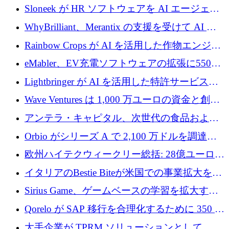
アップの規模拡大を支援するために 5,000 万
Sloneek が HR ソフトウェアを AI エージェン
ユーロの支援を開始
トに変えるために 600 万ドルを調達
WhyBrilliant、Merantix の支援を受けて AI 求
人マッチングを拡大するために 100 万ユーロ
Rainbow Crops が AI を活用した作物エンジニ
を調達
アリングを拡張するために 970 万ユーロを調
eMabler、EV充電ソフトウェアの拡張に550万
達
ユーロを確保
Lightbringer が AI を活用した特許サービスを
拡大するために 1,000 万ドルを調達
Wave Ventures は 1,000 万ユーロの資金と創設
者補助金で 10 周年を迎える
アンテラ・キャピタル、次世代の食品および
アグリテクノロジーのイノベーションを支援
Orbio がシリーズ A で 2,100 万ドルを調達、
するファンド III の初回クローズ額が 1 億ドル
AI 労働力管理を世界の最前線の労働者に提供
欧州ハイテクウィークリー総括: 28億ユーロの
に到達
取引と5月のハイライト
イタリアのBestie Biteが米国での事業拡大を加
速するために150万ユーロを調達
Sirius Game、ゲームベースの学習を拡大する
ために 130 万ユーロの資金調達を完了
Qorelo が SAP 移行を合理化するために 350 万
ドルを調達
大手企業が TPRM ソリューションとして