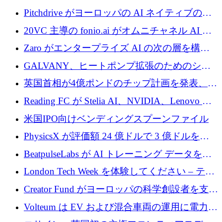
ロを確保
Pitchdrive がヨーロッパの AI ネイティブの創
業者を支援するために 6,000 万ユーロを調達
20VC 主導の fonio.ai がオムニチャネル AI プ
ラットフォームのために 1,700 万ドルを調達
Zaro がエンタープライズ AI の次の層を構築
するために 510 万ドルを獲得
GALVANY、ヒートポンプ拡張のためのシー
ドラウンドで1,000万ユーロを確保
英国首相が4億ポンドのチップ計画を発表、英
国の新興企業は「ここで拡大」し「ここに留
Reading FC が Stelia AI、NVIDIA、Lenovo と
まる」
協力して AI Center of Excellence を立ち上げ
米国IPO向けベンディングスプーンファイル
PhysicsX が評価額 24 億ドルで 3 億ドルを調
達
BeatpulseLabs が AI トレーニング データを拡
張するために 180 万ドルのプレシードを調達
London Tech Week を体験してください – テク
ノロジーがヨーロッパのイノベーションの未
Creator Fund がヨーロッパの科学創設者を支援
来を形作る場所
するために 5,600 万ドルを調達
Volteum は EV および混合車両の運用に電力を
供給するために 250 万ユーロを寄付