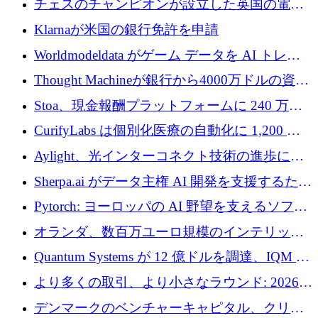
チェスのチャンピオンが設立した英国の電池
材料スタートアップ TaiSan が 465 万ポンドを
Klarnaが米国の銀行免許を申請
調達
Worldmodeldata がゲーム データを AI トレー
ニングに変えるために 700 万ポンドを獲得
Thought Machineが銀行から4000万ドルの資金
調達、年間収益1億ドルを突破
Stoa、現金報酬プラットフォームに 240 万ド
ルを確保
CurifyLabs は個別化医療の自動化に 1,200 万
ユーロを寄付
Aylight、光インターコネクト技術の進歩に向
けて450万ユーロのプレシードラウンドを終了
Sherpa.ai がデータ主権 AI 開発を支援するため
に 1,800 万ドルを調達
Pytorch: ヨーロッパの AI 野望を支えるソフト
ウェア層
オランダ、数百万ユーロ規模のインテリック
との提携で軍用ドローンにソフトウェアファ
Quantum Systems が 12 億ドルを調達、IQM が
ースト戦略を採用
米国の主要取引所で初の欧州量子企業とな
より多くの取引、より小さなラウンド: 2026
る、6 月に欧州のスタートアップ資金調達
年 6 月に欧州のスタートアップ資金調達
デンマークのベンチャーキャピタル、クリメ