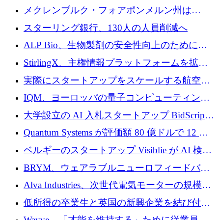
ンタム・キャピタルが気候変動対策ハードウ
メクレンブルク・フォアポンメルン州は
ェア投資として初回クローズで6,000万ユーロ
Nextcloud を州全体に展開し、オープンソース
スターリング銀行、130人の人員削減へ
を確保
戦略を拡大
ALP Bio、生物製剤の安全性向上のために
Venture Kick から 16 万 1,000 ユーロを調達
StirlingX、主権情報プラットフォームを拡張
するためにシリーズ A で 2,000 万ドルを確保
実際にスタートアップをスケールする航空イ
ノベーション モデルを学ぶ
IQM、ヨーロッパの量子コンピューティング
企業として初めて米国の主要取引所に上場
大学設立の AI 入札スタートアップ BidScript
がプレシード資金総額 100 万ドルを突破
Quantum Systems が評価額 80 億ドルで 12 億
ドルを調達
ベルギーのスタートアップ Visiblie が AI 検索
の可視化のために 50 万ユーロを調達
BRYM、ウェアラブルニューロフィードバッ
クプラットフォームの開発に65万ユーロを確
Alva Industries、次世代電気モーターの規模拡
保
大に 1,600 万ユーロを調達
低所得の卒業生と英国の新興企業を結び付け
るためにCommon Pathを開始
Wayve、「才能を維持する」ために従業員に