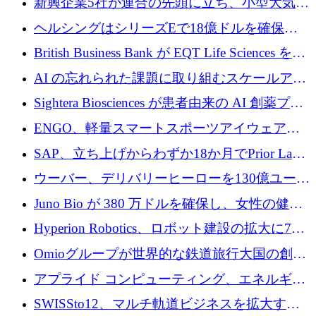
新興企業5社が連合の先頭に立ち、小型大気質
センサーをEUのクリーンエア政策の中心に据
ヘルシングはシリーズEで18億ドルを確保、
える
ウーバーはデリバリー・ヒーローを130億ユー
British Business Bank が EQT Life Sciences を
ロの契約で買収、レボルトは2027年に米国の
2,500 万ユーロのコミットメントで支援
AI の忘れられた課題に取り組むスケールアッ
銀行を立ち上げる
プを実現: カメラロール
Sightera Biosciences が患者由来の AI 創薬プラ
ットフォームを拡大するために 300 万ユーロ
ENGO、軽量スマートスポーツアイウェアの
のプレシードをクローズ
進歩のために510万ユーロを調達
SAP、立ち上げからわずか18か月でPrior Labs
を10億ユーロ以上の契約で買収
ウーバー、デリバリーヒーローを130億ユーロ
の契約で買収、99か国にまたがるプラットフ
Juno Bio が 380 万ドルを確保し、女性の健康
ォームを構築
専用の初のシーケンスラボを開設
Hyperion Robotics、ロボット建設の拡大に740
万ドルを確保
Omioグループが世界的な鉄道旅行大国の創設
を目指してRail Europeを買収
アプライド コンピューティング、エネルギー
向け基盤 AI の拡張に 2,000 万ドルを調達
SWISSto12、マルチ軌道ビジネスを拡大する