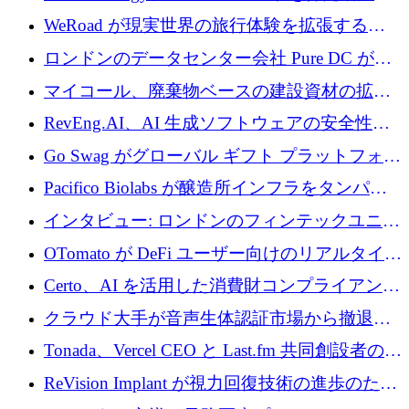
電技術の規模拡大に向けて 430 万ポンドを調
WeRoad が現実世界の旅行体験を拡張するた
達
めに 5,800 万ドルを獲得
ロンドンのデータセンター会社 Pure DC が欧
州と中東の拡張に 27 億ドルを確保
マイコール、廃棄物ベースの建設資材の拡大
に400万ポンドを投資
RevEng.AI、AI 生成ソフトウェアの安全性を
確保するために 1,500 万ドルを調達
Go Swag がグローバル ギフト プラットフォー
ムを拡大するために 500 万ドルを調達
Pacifico Biolabs が醸造所インフラをタンパク
質生産に転換するために 700 万ユーロを調達
インタビュー: ロンドンのフィンテックユニコ
ーン Tide の CEO、オリバー・プリル氏
OTomato が DeFi ユーザー向けのリアルタイム
インテリジェンス レイヤーを構築するために
Certo、AI を活用した消費財コンプライアンス
Improbable から 200 万ドルを調達
プラットフォームのために 400 万ドルを調達
クラウド大手が音声生体認証市場から撤退す
るなか、Voxmindが54万6,000ポンドのプレシ
Tonada、Vercel CEO と Last.fm 共同創設者の支
ード資金を調達
援を受けてステルス撤退
ReVision Implant が視力回復技術の進歩のため
に 400 万ユーロを確保