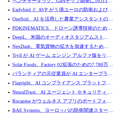
ベンチャーキック、GaNチップ開発に16万3千
ユーロでMinisaを支援
Earlybird と AVP が 5 億ユーロの防衛および二
重用途の成長基金である E2D を立ち上げる
OneSoil、AI を活用した農業アシスタントの拡
大に​​ 100 万ユーロを確保
PDKINEMATICS、ドローン誘導技術のために
200 万ユーロを調達
DeepL、米国のオーディオスタジアムストリ
ーミング事業Mixhaloを買収
NexDash、電気貨物の拡大を加速するために
EIT Urban Mobilityから250万ユーロを確保
Tryll が AI ゲーム エンジン アルファ版をリリ
ースし、60 万ドルのプレシード資金を確保
Solar Foods、Factory 02拡張のための7,780万ユ
ーロの資金調達パッケージを獲得
パランティアの元従業員が AI エンタープライ
ズ スタートアップの Conduct に 6,000 万ドル
Flagright、AI コンプライアンス プラットフォ
を調達
ームを拡張するためにシリーズ A で 1,250 万
NeuralTrust、AI エージェント セキュリティ プ
ドルを確保
ラットフォームの拡張に 2,000 万ドルを調達
Rocapine がウェルネス アプリのポートフォリ
オを拡大するためにシリーズ A で 1,300 万ド
BAE Systems、ヨーロッパの防衛関連スタート
ルを調達