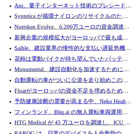
ためにシリーズCで7,000万ドルを調達
Arq、量子インターネット技術のプレシードと
して140万ドルを確保
Syntetica が循環ナイロンのリサイクルのため
にシリーズ A で 3,000 万ドルを調達
Norrsken Evolve、6,200万ユーロの資金調達
後、アムステルダムに根を張る
新興企業の規模拡大がヨーロッパで最も成功
した創業者を生み出す、アントラー氏が発見
Saible、建設業界の慢性的な支払い遅延危機に
対処するために 290 万ポンドを調達
花粉は電動バイクが待ち望んでいたバッテリ
ー交換ネットワークを構築している
Monumental、建設自動化を加速するためにシ
リーズ B で 3,200 万ドルを確保
自動運転の車がついに公道を走り始めこの国
が世界をリードしようとしている
Floatがヨーロッパの資金不足を埋めるために
シリーズAで450万ユーロを調達
予防健康診断の需要が高まる中、Neko Health
が 7 億ドルを調達
フィンランド、Bliq.ai の無人運転車両運用を
認可
HTG Medical が 45 万ユーロを調達し、ICU の
尿モニタリングを自動化するための MDR 認
RAROG は、日常のデバイスを人命救助の救