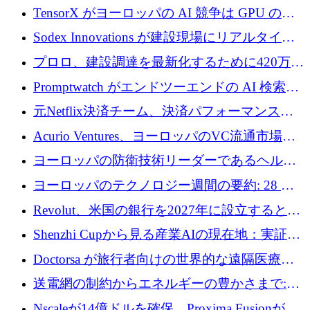
ン対策に 119 万ドルを調達
TensorX がヨーロッパの AI 競争は GPU の所
有者によって決まると考える理由
Sodex Innovations が建設現場にリアルタイム
のインテリジェンスをもたらすために 400 万
プロロ、建設調達を最新化するために420万ポ
ユーロを確保
ンドを調達
Promptwatch がエンドツーエンドの AI 検索最
適化プラットフォームを拡張するために 600
元Netflix決済チーム、決済パフォーマンスプ
万ユーロを調達
ラットフォームNopanのためにこれまでに720
Acurio Ventures、ヨーロッパのVC流通市場の
万ユーロを調達
流動性を解放するために1億1,500万ユーロの
ヨーロッパの防衛技術リーダーであるヘルシ
ファンドを立ち上げる
ングは、180億ドルの評価額で18億ドルのシリ
ヨーロッパのテクノロジー週間の要約: 28 億
ーズEを確保
ユーロを超える 70 以上のテクノロジー資金調
Revolut、米国の銀行を2027年に設立すると米
達取引
国の社長が語る
Shenzhi Cupから見る産業AIの現在地：実証と
産業実装への道筋
Doctorsa が旅行者向けの世界的な遠隔医療プ
ラットフォームを拡大するために 100 万ユー
送電網の制約からエネルギーの豊かさまで:
ロを調達
Envision の Gobi X がヨーロッパの AI の未来
Nscaleが14億ドルを確保、Proxima Fusionが4