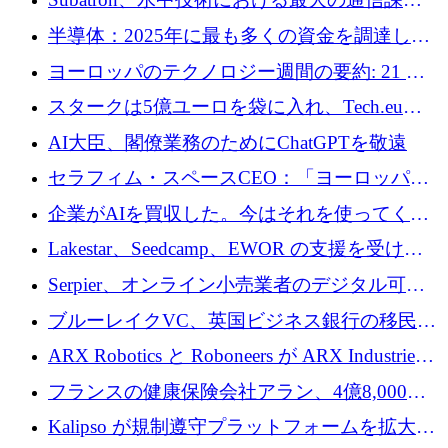
います
の 1 つに取り組むために 16 万 2,000 ユーロを
半導体：2025年に最も多くの資金を調達した
確保
10社
ヨーロッパのテクノロジー週間の要約: 21 億
ユーロの取引と Tech.eu Funding Explorer
スタークは5億ユーロを袋に入れ、Tech.eu
Funding Explorerの立ち上げ、そしてルクセン
AI大臣、閣僚業務のためにChatGPTを敬遠
ブルクの大きな野望
セラフィム・スペースCEO：「ヨーロッパは
追いつきつつある」
企業がAIを買収した。今はそれを使ってくれ
る人々が必要です
Lakestar、Seedcamp、EWOR の支援を受け、
SE3 が自律システム用の空間 AI プラットフォ
Serpier、オンライン小売業者のデジタル可視
ームを発表
性向上を支援するために 140 万ユーロを調達
ブルーレイクVC、英国ビジネス銀行の移民主
導スタートアップ支援で初のファンド獲得に
ARX Robotics と Roboneers が ARX Industries
迫る
を設立し、無人地上車両の生産を拡大
フランスの健康保険会社アラン、4億8,000万
ユーロの資金調達ラウンドで合意
Kalipso が規制遵守プラットフォームを拡大す