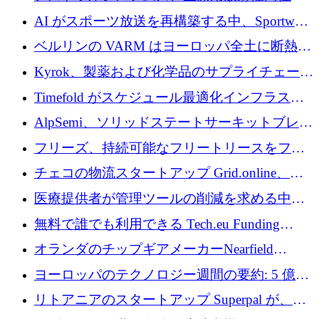
素の世界的な不足に対処するために2,300万ポ
AI がスポーツ放送を再構築する中、Sportway
ンドを調達
が 2,000 万ユーロを調達
ベルリンの VARM はヨーロッパ全土に断熱材
を拡張するために 1,750 万ユーロを投資
Kyrok、製薬および化学品のサプライチェーン
に AI を導入するために 310 万ユーロを確保
Timefold がスケジュール最適化インフラスト
ラクチャを拡張するためにシリーズ A で
AlpSemi、ソリッドステートサーキットブレー
1,300 万ドルを調達
カー技術の進歩のために1,700万ユーロを調達
フリーズ、持続可能なフリートリースをフラ
ンス全土に拡大するために1,300万ユーロを確
チェコの物流スタートアップ Grid.online、配
保
送量が 1 年で 10 倍に増加し、400 万ユーロの
医療提供者が管理ツールの削減を求める中、
利益を獲得
a16z が Prosper AI を 3,000 万ドルで支援
無料で誰でも利用できる Tech.eu Funding
Explorer のご紹介
オランダのチップギアメーカーNearfield
Instrumentsが3億8,000万ドルを調達
ヨーロッパのテクノロジー週間の要約: 5 億
8,500 万ユーロを超える 60 以上のテクノロジ
リトアニアのスタートアップ Superpal が、
ー資金調達取引
Slack 内に構築された AI コワーカー プラット