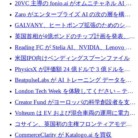
業者を支援するために 6,000 万ユーロを調達
20VC 主導の fonio.ai がオムニチャネル AI プ
ラットフォームのために 1,700 万ドルを調達
Zaro がエンタープライズ AI の次の層を構築
するために 510 万ドルを獲得
GALVANY、ヒートポンプ拡張のためのシー
ドラウンドで1,000万ユーロを確保
英国首相が4億ポンドのチップ計画を発表、英
国の新興企業は「ここで拡大」し「ここに留
Reading FC が Stelia AI、NVIDIA、Lenovo と
まる」
協力して AI Center of Excellence を立ち上げ
米国IPO向けベンディングスプーンファイル
PhysicsX が評価額 24 億ドルで 3 億ドルを調
達
BeatpulseLabs が AI トレーニング データを拡
張するために 180 万ドルのプレシードを調達
London Tech Week を体験してください – テク
ノロジーがヨーロッパのイノベーションの未
Creator Fund がヨーロッパの科学創設者を支援
来を形作る場所
するために 5,600 万ドルを調達
Volteum は EV および混合車両の運用に電力を
供給するために 250 万ユーロを寄付
コサイン、英国初の主権フロンティアモデル
で業界の支援を確保
CommerceClarity が Katalogo.ai を買収