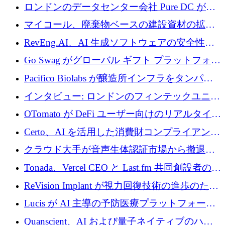
めに 5,800 万ドルを獲得
ロンドンのデータセンター会社 Pure DC が欧
州と中東の拡張に 27 億ドルを確保
マイコール、廃棄物ベースの建設資材の拡大
に400万ポンドを投資
RevEng.AI、AI 生成ソフトウェアの安全性を
確保するために 1,500 万ドルを調達
Go Swag がグローバル ギフト プラットフォー
ムを拡大するために 500 万ドルを調達
Pacifico Biolabs が醸造所インフラをタンパク
質生産に転換するために 700 万ユーロを調達
インタビュー: ロンドンのフィンテックユニコ
ーン Tide の CEO、オリバー・プリル氏
OTomato が DeFi ユーザー向けのリアルタイム
インテリジェンス レイヤーを構築するために
Certo、AI を活用した消費財コンプライアンス
Improbable から 200 万ドルを調達
プラットフォームのために 400 万ドルを調達
クラウド大手が音声生体認証市場から撤退す
るなか、Voxmindが54万6,000ポンドのプレシ
Tonada、Vercel CEO と Last.fm 共同創設者の支
ード資金を調達
援を受けてステルス撤退
ReVision Implant が視力回復技術の進歩のため
に 400 万ユーロを確保
Lucis が AI 主導の予防医療プラットフォーム
を拡大するためにシリーズ A で 2,000 万ドル
Quanscient、AI および量子ネイティブのハー