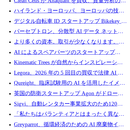
Clean Cells が Anaquant を買収、質量分析の専
門知識によるバイオ医薬品の品質管理を拡大
ハイランド・ヨーロッパ、ヨーロッパの技術
規模拡大を支援するために11億ユーロのファ
デジタル自転車 ID スタートアップ Bikekey が
ンドVIを閉鎖
TÖNNJES への投資を確保
パーセプトロン、分散型 AI データ ネットワ
ークの構築に 650 万ドルを調達
より多くの資本。取引が少なくなります。
2026 年上半期がヨーロッパのテクノロジーに
AI によるスペアパーツのスタートアップ
ついて語ること
Intropy が 1,100 万ドルを調達
Kinematic Trees が自然からインスピレーショ
ンを得たロボット ソフトウェアを拡張するた
Legora、2026 年の 5 回目の買収で法律 AI ス
めに 58 万 5,000 ポンドを調達
タートアップ Wexler を買収
Qureight、臨床試験用の AI を活用したイメー
ジング プラットフォームを拡張するためにシ
英国の防衛スタートアップ Agon がドローン
リーズ B で 2,000 万ドルを確保
攻撃に対抗する仮想戦場を構築、3,000 万ドル
Sigvi、自動レンタカー事業拡大のため120万
を調達
ユーロを調達
「私たちはパランティアとはまったく異なる
会社です」とフランス人の「控えめな」後任
Greyparrot、循環経済のための AI 廃棄物イン
者は言う