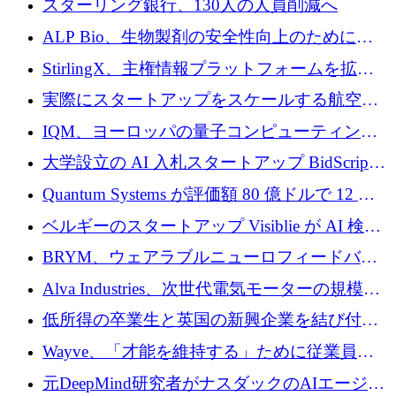
スターリング銀行、130人の人員削減へ
を確保
戦略を拡大
ALP Bio、生物製剤の安全性向上のために
Venture Kick から 16 万 1,000 ユーロを調達
StirlingX、主権情報プラットフォームを拡張
するためにシリーズ A で 2,000 万ドルを確保
実際にスタートアップをスケールする航空イ
ノベーション モデルを学ぶ
IQM、ヨーロッパの量子コンピューティング
企業として初めて米国の主要取引所に上場
大学設立の AI 入札スタートアップ BidScript
がプレシード資金総額 100 万ドルを突破
Quantum Systems が評価額 80 億ドルで 12 億
ドルを調達
ベルギーのスタートアップ Visiblie が AI 検索
の可視化のために 50 万ユーロを調達
BRYM、ウェアラブルニューロフィードバッ
クプラットフォームの開発に65万ユーロを確
Alva Industries、次世代電気モーターの規模拡
保
大に 1,600 万ユーロを調達
低所得の卒業生と英国の新興企業を結び付け
るためにCommon Pathを開始
Wayve、「才能を維持する」ために従業員に
8,500万ドルの株式公開買い付けを実施
元DeepMind研究者がナスダックのAIエージェ