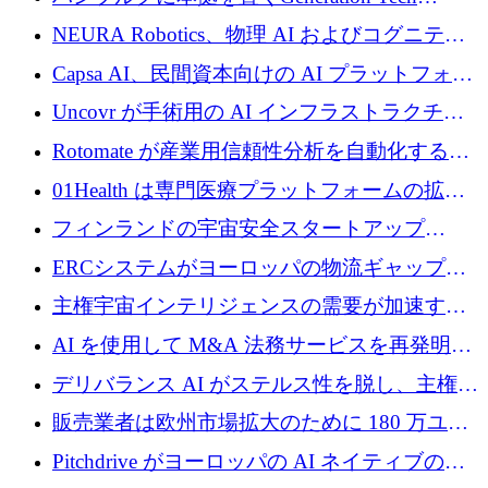
ロを調達
Partnersが5,000万ユーロのAIロールアップファ
NEURA Robotics、物理 AI およびコグニティ
ンドを立ち上げ
ブ ロボティクス プラットフォームを拡張する
Capsa AI、民間資本向けの AI プラットフォー
ためにシリーズ C で最大 14 億ドルを確保
ムを拡大するために 1,800 万ドルを調達
Uncovr が手術用の AI インフラストラクチャ
を構築するために 700 万ドルを調達
Rotomate が産業用信頼性分析を自動化するた
めに 210 万ユーロを調達
01Health は専門医療プラットフォームの拡大
に 1,500 万ドルを確保
フィンランドの宇宙安全スタートアップ
Aavuus が、スペースデブリ追跡に取り組むプ
ERCシステムがヨーロッパの物流ギャップを
レシード資金を獲得
埋めるために設計された重量物運搬用eVTOL
主権宇宙インテリジェンスの需要が加速する
であるVictorを発表
中、ICEYEは評価額100億ユーロ以上で4億
AI を使用して M&A 法務サービスを再発明す
5,000万ユーロを調達
るために 110 万ユーロを適切に確保
デリバランス AI がステルス性を脱し、主権の
あるエンタープライズ AI を強化
販売業者は欧州市場拡大のために 180 万ユー
ロを確保
Pitchdrive がヨーロッパの AI ネイティブの創