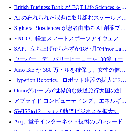
える
ウーバーはデリバリー・ヒーローを130億ユー
British Business Bank が EQT Life Sciences を
ロの契約で買収、レボルトは2027年に米国の
2,500 万ユーロのコミットメントで支援
AI の忘れられた課題に取り組むスケールアッ
銀行を立ち上げる
プを実現: カメラロール
Sightera Biosciences が患者由来の AI 創薬プラ
ットフォームを拡大するために 300 万ユーロ
ENGO、軽量スマートスポーツアイウェアの
のプレシードをクローズ
進歩のために510万ユーロを調達
SAP、立ち上げからわずか18か月でPrior Labs
を10億ユーロ以上の契約で買収
ウーバー、デリバリーヒーローを130億ユーロ
の契約で買収、99か国にまたがるプラットフ
Juno Bio が 380 万ドルを確保し、女性の健康
ォームを構築
専用の初のシーケンスラボを開設
Hyperion Robotics、ロボット建設の拡大に740
万ドルを確保
Omioグループが世界的な鉄道旅行大国の創設
を目指してRail Europeを買収
アプライド コンピューティング、エネルギー
向け基盤 AI の拡張に 2,000 万ドルを調達
SWISSto12、マルチ軌道ビジネスを拡大する
ためにシリーズCで7,000万ドルを調達
Arq、量子インターネット技術のプレシードと
して140万ドルを確保