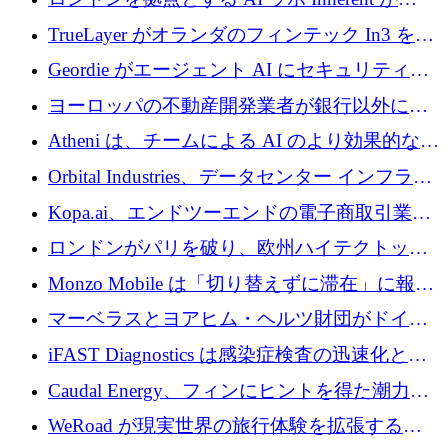
ように拡大したか
5,000 万ドルの資金調達でステルスから浮上
TrueLayer がオランダのフィンテック In3 を買
収、チェックアウト時にクレジットを提供
Geordie がエージェント AI にセキュリティと
ガバナンスをもたらすために 3,000 万ドルを
ヨーロッパの不動産開発業者が銀行以外にも
調達
目を向けているため、InRentoの資金調達額は
Atheni は、チームによる AI のより効果的な使
1億ユーロを突破
用を支援するために 35 万ポンドを確保
Orbital Industries、データセンター インフラス
トラクチャ システムの拡張に 5,000 万ドルを
Kopa.ai、エンドツーエンドの電子商取引業務
確保
用の AI エージェントを構築するために 200
ロンドンがパリを破り、欧州ハイテクトップ
万ユーロを調達
の座を奪還
Monzo Mobile は「切り替えずに滞在」に報酬
を与える
マーベラスとヨアヒム・ヘルツ財団がドイツ
の商業化ギャップを埋めるために2,000万ユー
iFAST Diagnostics は感染症検査の迅速化と抗
ロのディープテック基金を立ち上げる
菌薬耐性への取り組みに 500 万ポンドを寄付
Caudal Energy、フィンにヒントを得た潮力発
電技術の規模拡大に向けて 430 万ポンドを調
WeRoad が現実世界の旅行体験を拡張するた
達