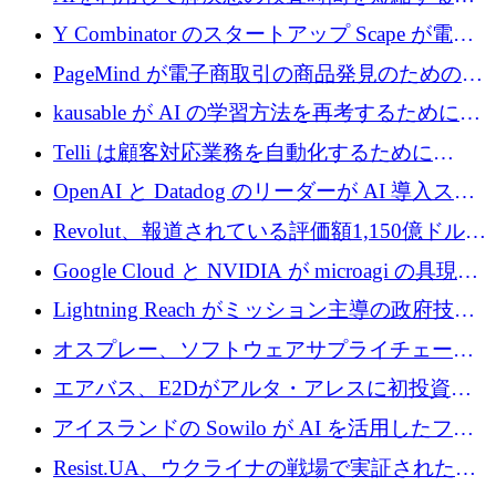
国のヘルステック挑戦者が1900万ドルを獲得
Y Combinator のスタートアップ Scape が電子
メールを再考するために 320 万ドルを調達し
PageMind が電子商取引の商品発見のための
てステルスから浮上
AI を拡張するために 120 万ユーロを調達
kausable が AI の学習方法を再考するために
1,200 万ユーロを調達
Telli は顧客対応業務を自動化するために
1,500 万ドルのシードを確保
OpenAI と Datadog のリーダーが AI 導入スタ
ートアップ Arrakis を支援
Revolut、報道されている評価額1,150億ドルで
の新たな二次株式売却を確認
Google Cloud と NVIDIA が microagi の具現化
された AI の野望を推進
Lightning Reach がミッション主導の政府技術
グループとしてポートフォリオを拡大し ETG
オスプレー、ソフトウェアサプライチェーン
に買収
攻撃を阻止するために265万ドルを確保
エアバス、E2Dがアルタ・アレスに初投資、
欧州防衛技術ファンドに5億ユーロを拠出
アイスランドの Sowilo が AI を活用したファ
ッション製品インテリジェンス プラットフォ
Resist.UA、ウクライナの戦場で実証された防
ームを拡大するためにプレシードを調達