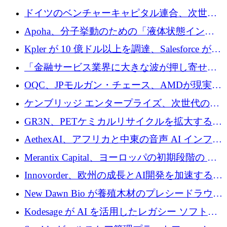
ドイツのベンチャーキャピタル連合、次世代
スタートアップの成長に向けて機関投資家へ
Apoha、分子挙動のための「液体状態インテ
の資本シフトを呼びかけ
リジェンス」を構築するために3,600万ドルを
Kpler が 10 億ドル以上を調達、Salesforce が
かけてステルス状態から出現
Contentful を買収、Built in Europe キャンペー
「金融サービス業界に大きな波が押し寄せて
ンを開始
いる」と「欧州初のAIネイティブ銀行」のボ
OQC、JPモルガン・チェース、AMDが現実世
スが語る
界のフィンテック・アプリケーションを探索
ケンブリッジ エンタープライズ、次世代のデ
するためにQuantum-AIデータセンターを立ち
ィープテック創設者向けにロンドンの出発点
GR3N、PETケミカルリサイクルを拡大するた
上げ
を構築
めにシリーズBで1,550万ユーロを調達
AethexAI、アフリカと中東の音声 AI インフラ
ストラクチャを構築するために 300 万ドルを
Merantix Capital、ヨーロッパの初期段階の AI
調達
スタートアップ向けに 1 億 300 万ユーロのフ
Innovorder、欧州の成長とAI開発を加速するた
ァンドを立ち上げる
めに2,000万ユーロを確保
New Dawn Bio が養殖木材のプレシードラウン
ドで 210 万ユーロを調達
Kodesage が AI を活用したレガシー ソフトウ
ェアの最新化のために 660 万ドルを調達