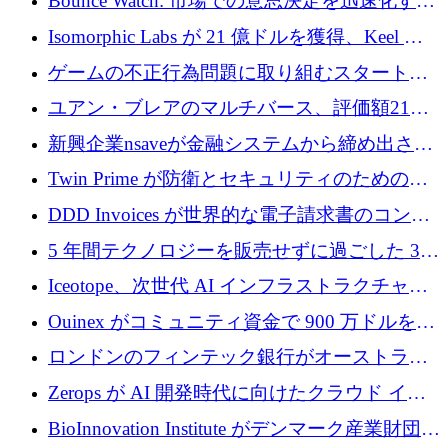
Bounce Watch: 市場での意思決定を迅速化する
ためのインテリジェンス層を構築する
Isomorphic Labs が 21 億ドルを獲得、Keel の
ネオバンク後の軸、ポーランドのソフトウェ
ゲームの不正行為問題に取り組むスタートア
ア進化
ップを紹介する
ユアン・ブレアのマルチバース、評価額21億
ドルで7,000万ドルを調達
新興企業nsaveが金融システムから締め出され
たシリア人に国際銀行アクセスをもたらす
Twin Prime が防衛とセキュリティのためのフ
ロンティア AI モデルを構築するために 1,000
DDD Invoices が世界的な電子請求書のコンプ
万ドルのプレシードを獲得
ライアンスを簡素化するために 131 万ユーロ
5 年間テクノロジーを販売せずに過ごした 3D
を調達
プリンティングのスタートアップを紹介しま
Iceotope、次世代 AI インフラストラクチャの
す
冷却を促進するために 2,600 万ドルを調達
Ouinex がコミュニティ資金で 900 万ドルを達
成、トークン プラットフォームを開始
ロンドンのフィンテック銀行がオーストラリ
アのトップ企業金融業者に買収
Zerops が AI 開発時代に向けたクラウド イン
フラストラクチャを再構築するために 200 万
BioInnovation Institute がデンマーク産業財団か
ドルのシードを調達