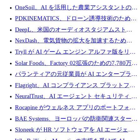
重用途の成長基金である E2D を立ち上げる
OneSoil、AI を活用した農業アシスタントの拡
大に​​ 100 万ユーロを確保
PDKINEMATICS、ドローン誘導技術のために
200 万ユーロを調達
DeepL、米国のオーディオスタジアムストリ
ーミング事業Mixhaloを買収
NexDash、電気貨物の拡大を加速するために
EIT Urban Mobilityから250万ユーロを確保
Tryll が AI ゲーム エンジン アルファ版をリリ
ースし、60 万ドルのプレシード資金を確保
Solar Foods、Factory 02拡張のための7,780万ユ
ーロの資金調達パッケージを獲得
パランティアの元従業員が AI エンタープライ
ズ スタートアップの Conduct に 6,000 万ドル
Flagright、AI コンプライアンス プラットフォ
を調達
ームを拡張するためにシリーズ A で 1,250 万
NeuralTrust、AI エージェント セキュリティ プ
ドルを確保
ラットフォームの拡張に 2,000 万ドルを調達
Rocapine がウェルネス アプリのポートフォリ
オを拡大するためにシリーズ A で 1,300 万ド
BAE Systems、ヨーロッパの防衛関連スタート
ルを調達
アップの規模拡大を支援するために 5,000 万
Sloneek が HR ソフトウェアを AI エージェン
ユーロの支援を開始
トに変えるために 600 万ドルを調達