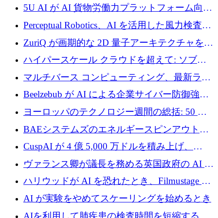
テリジェンスを拡張するためにシリーズ B で
5U AI が AI 貨物労働力プラットフォーム向け
2,700 万ドルを確保
に 320 万ドルのプレシードを獲得
Perceptual Robotics、AI を活用した風力検査の
規模拡大に向けて 400 万ポンド以上を確保
ZuriQ が画期的な 2D 量子アーキテクチャを拡
張するために 2,550 万ドルを調達
ハイパースケール クラウドを超えて: ソブリ
ン コンピューティングに対する DFINITY の
マルチバース コンピューティング、最新ラウ
ビジョン
ンドで最大 5 億 7,000 万ドルを目標
Beelzebub が AI による企業サイバー防御強化
のために 300 万ユーロを調達
ヨーロッパのテクノロジー週間の総括: 50 以
上の取引に 10 億ユーロ以上を投資
BAEシステムズのエネルギースピンアウト原
子力タービンが1500万ポンドの資金調達でス
CuspAI が 4 億 5,000 万ドルを積み上げ、
テルスから浮上
Resist.UA が 5,000 万ユーロの基金を立ち上
ヴァランス卿が議長を務める英国政府の AI タ
げ、DSIT が廃止される
スクフォースが発足
ハリウッドが AI を恐れたとき、Filmustage は
代わりにプリプロダクションに賭けました
AI が実験をやめてスケーリングを始めるとき
AIを利用して肺疾患の検査時間を短縮する英