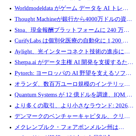
調達
Worldmodeldata がゲーム データを AI トレー
ニングに変えるために 700 万ポンドを獲得
Thought Machineが銀行から4000万ドルの資金
調達、年間収益1億ドルを突破
Stoa、現金報酬プラットフォームに 240 万ド
ルを確保
CurifyLabs は個別化医療の自動化に 1,200 万
ユーロを寄付
Aylight、光インターコネクト技術の進歩に向
けて450万ユーロのプレシードラウンドを終了
Sherpa.ai がデータ主権 AI 開発を支援するため
に 1,800 万ドルを調達
Pytorch: ヨーロッパの AI 野望を支えるソフト
ウェア層
オランダ、数百万ユーロ規模のインテリック
との提携で軍用ドローンにソフトウェアファ
Quantum Systems が 12 億ドルを調達、IQM が
ースト戦略を採用
米国の主要取引所で初の欧州量子企業とな
より多くの取引、より小さなラウンド: 2026
る、6 月に欧州のスタートアップ資金調達
年 6 月に欧州のスタートアップ資金調達
デンマークのベンチャーキャピタル、クリメ
ンタム・キャピタルが気候変動対策ハードウ
メクレンブルク・フォアポンメルン州は
ェア投資として初回クローズで6,000万ユーロ
Nextcloud を州全体に展開し、オープンソース