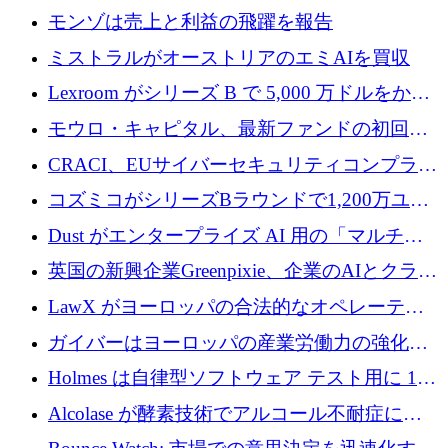
ラウンドで小売業のスプレッドシートをター
モンゾは売上と利益の飛躍を報告
ゲットにしています
ミストラルがオーストリアのエミAIを買収
Lexroom がシリーズ B で 5,000 万ドルをかけ
てヨーロッパ大陸法用の法律 AI を構築
モウロ・キャピタル、最新ファンドの初回ク
ローズで4億ドルを確保
CRACI、EUサイバーセキュリティコンプライ
アンスプラットフォームのために140万ユーロ
コズミコがシリーズBラウンドで1,200万ユー
を調達
ロを調達
Dust がエンタープライズ AI 用の「マルチプ
レイヤー」オペレーティング システムを構築
英国の新興企業Greenpixie、企業のAIとクラウ
するシリーズ B で 4,000 万ドルを調達
ドのエネルギー無駄を削減するために470万ポ
LawX がヨーロッパの合法的なオペレーティ
ンドを調達
ング システムを構築するために 750 万ユーロ
ガイバーはヨーロッパの産業労働力の強化に
を調達
貢献するために 140 万ユーロを獲得
Holmes は自律型ソフトウェア テスト用に 110
万ユーロのプレシードを提供して開始
Alcolase が酵素技術でアルコール不耐症に取
り組むために 150 万ユーロを調達