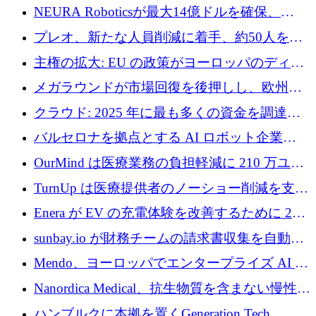
ように再考しているか
NEURA Roboticsが最大14億ドルを確保、
Bending Spoonsが米国IPOを申請、英国首相が
プレオ、新たな人員削減に着手、約50人を解
4億ポンドのチップ計画を発表
雇
主権の拡大: EU の政策がヨーロッパのディー
プテック戦略をどのように再構築しているか
メガラウンドが市場回復を後押しし、欧州の
ハイテク資金調達は5月に105億ユーロに回復
クラウド: 2025 年に最も多くの資金を調達し
た 10 社
バルセロナを拠点とする AI ロボット企業
Theker が 8,500 万ドルを調達
OurMind は医療業務の負担軽減に 210 万ユー
ロを寄付
TurnUp は医療提供者のノーショー削減を支援
するために 200 万ユーロを調達
Enera が EV の充電体験を改善するために 200
万ドルを調達
sunbay.io が財務チームの請求書収集を自動化
するために 55 万ユーロを調達
Mendo、ヨーロッパでエンタープライズ AI 導
入を拡大するために 1,200 万ユーロを確保
Nanordica Medical、抗生物質を含まない慢性創
傷治療薬を市場に投入するために 160 万ユー
ハンブルクに本拠を置くGeneration Tech