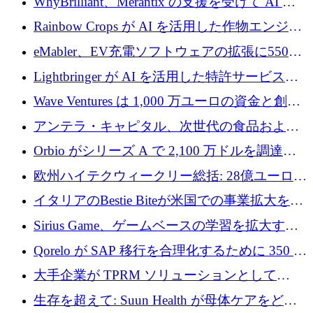
WhyBrilliant、Merantix の支援を受けて AI 求
人マッチングを拡大するために 100 万ユーロ
Rainbow Crops が AI を活用した作物エンジニ
を調達
アリングを拡張するために 970 万ユーロを調
eMabler、EV充電ソフトウェアの拡張に550万
達
ユーロを確保
Lightbringer が AI を活用した特許サービスを
拡大するために 1,000 万ドルを調達
Wave Ventures は 1,000 万ユーロの資金と創設
者補助金で 10 周年を迎える
アンテラ・キャピタル、次世代の食品および
アグリテクノロジーのイノベーションを支援
Orbio がシリーズ A で 2,100 万ドルを調達、
するファンド III の初回クローズ額が 1 億ドル
AI 労働力管理を世界の最前線の労働者に提供
欧州ハイテクウィークリー総括: 28億ユーロの
に到達
取引と5月のハイライト
イタリアのBestie Biteが米国での事業拡大を加
速するために150万ユーロを調達
Sirius Game、ゲームベースの学習を拡大する
ために 130 万ユーロの資金調達を完了
Qorelo が SAP 移行を合理化するために 350 万
ドルを調達
大手企業が TPRM ソリューションとして
Vanta を選択する理由
生存を超えて: Suun Health が母体ケアをどの