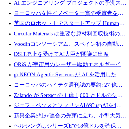
衛技術を拡大するために5,000万ユーロの欧州
AI エンジニアリング プロジェクトの予測スタ
基金を立ち上げる
ートアップ Cascade が a16z アクセラレータか
ヨーロッパ女性イノベーター賞の受賞者を紹
らの支援を獲得
介します
英国のロボット工学スタートアップ Humanoid
がシリーズ A 1 億 5,200 万ドルで評価額 13 億
Circular Materials は重要な原材料回収技術の拡
5,000 万ドルに到達
張に 1,180 万ユーロを確保
Voodinコンソーシアム、スペイン初の自動木
製ブレード工場の建設にEU補助金4,800万ユ
DSIT廃止を受けてAI大臣が閣議に出席
ーロを確保
ORiS が宇宙用のレーザー駆動エネルギーイン
フラの構築に 500 万ユーロを調達
goNEON Agentic Systems が AI を活用したイ
ンフラ計画を加速するために 16 万ユーロを確
ヨーロッパのハイテク週刊誌の要約: 27 億ユ
保
ーロを超える 60 以上のハイテク資金調達取引
Zalando が Sereact の 1 億 1,600 万ドルのシリ
ーズ B に参加し、AI を活用した倉庫自動化を
ジェフ・ベゾスとソブリンAIがCuspAIを4億
加速
5,000万ドルの資金調達で支援
新興企業5社が連合の先頭に立ち、小型大気質
センサーをEUのクリーンエア政策の中心に据
ヘルシングはシリーズEで18億ドルを確保、