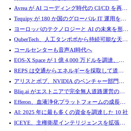
を調達
ドウェア エンジニアリングを推進するために
Avrea が AI コーディング時代の CI/CD を再発
1,000 万ユーロを調達
明するために 470 万ドルをかけてステルスか
Tequipy が 180 か国のグローバル IT 運用を自
ら浮上
動化するために 300 万ユーロ以上を調達
ヨーロッパのテクノロジーと AI の未来を形作
る: イノベーション リーダーが Nexus
QuberTech、人工タンポポから持続可能な天然
Luxembourg 2026 に集まる理由
ゴムを開発するために 340 万ポンドを調達
コールセンターも音声AI時代へ
EOS-X Space が 1 億 4,000 万ドルを調達、
Mistral が Emmi AI を買収、Bliq がエストニア
REPS は交通からエネルギーを採取して道路
での完全無人道路運営を承認
を発電所に変えるために 2,360 万ドルを調達
アリスとボブ、NVIDIA のベンチャー部門か
らの投資でシリーズ B を拡大
Bliq.ai がエストニアで完全無人道路運営の承
認を獲得
Efferon、血液浄化プラットフォームの成長に
250万ユーロを確保
AI: 2025 年に最も多くの資金を調達した 10 社
ICEYE、主権衛星インテリジェンスを拡張す
るために 3 億ユーロの信用枠を確保