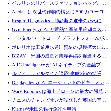
万ドルを確保
ベルリンのリバースファッションバッグ、繊
維仕分け規模拡大に7桁の資金調達
Aardaia は次世代作物の構築に 500 万ユーロを
寄付
Respiro Diagnostics、肺診断の進歩のために
100 万ポンドを確保
Gyre Energy が AI と蓄熱で産業用冷却コスト
を削減するために 130 万ドルを調達
デジタル ワードローブ プラットフォームが
1,000 万人のユーザーに到達し、Whering が
ポレリオは工業用水処理資材の規模拡大に240
700 万ドルを獲得
万ユーロを確保
BIZAY、米国の成長と業界再編を促進するた
めに5,500万ドルを確保
ARC Intelligence が AI ネイティブの金融プラ
ットフォームを拡大するために 400 万ユーロ
ルフィ、リアルタイム適応制御技術の拡張に
を調達
810万ポンドを確保
Display.dev が AI エージェントのドキュメント
コラボレーションを強化するために 47 万ユー
WaiV Robotics は海上ドローンの最大の課題の
ロを調達
1 つをどのように解決しているか
チェスのチャンピオンが設立した英国の電池
材料スタートアップ TaiSan が 465 万ポンドを
Klarnaが米国の銀行免許を申請