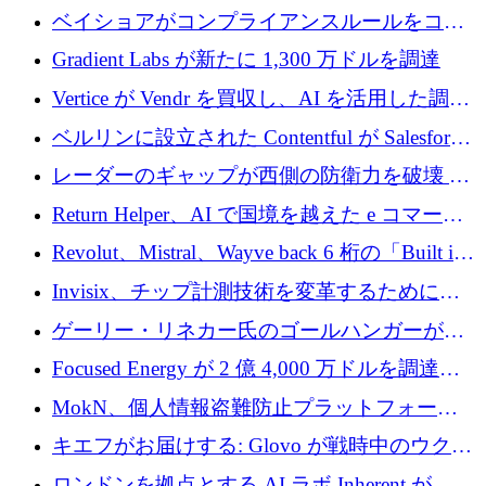
たらすために 450 万ユーロを調達
ベイショアがコンプライアンスルールをコー
ド化するために800万ドルを調達
Gradient Labs が新たに 1,300 万ドルを調達
Vertice が Vendr を買収し、AI を活用した調達
インテリジェンス プラットフォームを構築
ベルリンに設立された Contentful が Salesforce
に買収される
レーダーのギャップが西側の防衛力を破壊 —
そしてベルリンのチップスタートアップがそ
Return Helper、AI で国境を越えた e コマース
れを埋める
の返品を利益に変えるシリーズ A で 400 万ド
Revolut、Mistral、Wayve back 6 桁の「Built in
ルを調達
Europe」キャンペーン
Invisix、チップ計測技術を変革するために
2,000 万ユーロのシードラウンドを完了
ゲーリー・リネカー氏のゴールハンガーがVC
事業を開始
Focused Energy が 2 億 4,000 万ドルを調達、
TrueLayer が In3 を買収、ロンドンが首位の座
MokN、個人情報盗難防止プラットフォーム
を奪還
の成長のためにシリーズ A で 1,500 万ドルを
キエフがお届けする: Glovo が戦時中のウクラ
調達
イナで最も急速に成長する市場の 1 つをどの
ロンドンを拠点とする AI ラボ Inherent が