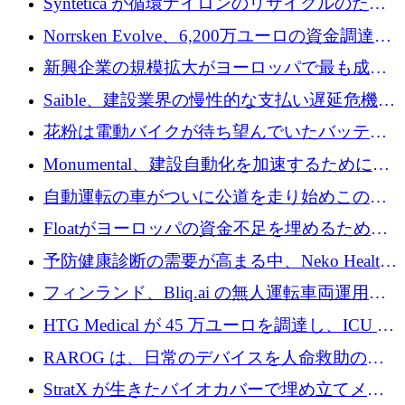
Syntetica が循環ナイロンのリサイクルのため
にシリーズ A で 3,000 万ドルを調達
Norrsken Evolve、6,200万ユーロの資金調達
後、アムステルダムに根を張る
新興企業の規模拡大がヨーロッパで最も成功
した創業者を生み出す、アントラー氏が発見
Saible、建設業界の慢性的な支払い遅延危機に
対処するために 290 万ポンドを調達
花粉は電動バイクが待ち望んでいたバッテリ
ー交換ネットワークを構築している
Monumental、建設自動化を加速するためにシ
リーズ B で 3,200 万ドルを確保
自動運転の車がついに公道を走り始めこの国
が世界をリードしようとしている
Floatがヨーロッパの資金不足を埋めるために
シリーズAで450万ユーロを調達
予防健康診断の需要が高まる中、Neko Health
が 7 億ドルを調達
フィンランド、Bliq.ai の無人運転車両運用を
認可
HTG Medical が 45 万ユーロを調達し、ICU の
尿モニタリングを自動化するための MDR 認
RAROG は、日常のデバイスを人命救助の救
証を獲得
助ビーコンに変えるために 16 万 2,000 ユーロ
StratX が生きたバイオカバーで埋め立てメタ
を確保