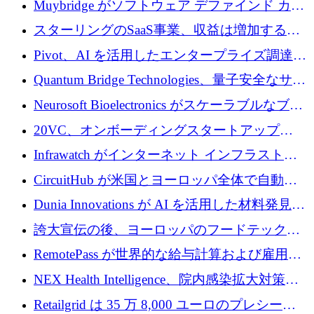
Muybridge がソフトウェア デファインド カメ
ラ テクノロジーを拡張するためにシリーズ A
スターリングのSaaS事業、収益は増加するも
で 1,600 万ドルを調達
グループ利益は減少
Pivot、AI を活用したエンタープライズ調達プ
ラットフォームを拡大するために 4,000 万ド
Quantum Bridge Technologies、量子安全なサイ
ルを調達
バーセキュリティ インフラストラクチャの拡
Neurosoft Bioelectronics がスケーラブルなブレ
張にシリーズ A で 800 万ドルを投入
イン コンピューター インターフェイスのため
20VC、オンボーディングスタートアップ
に 750 万ドルを調達
Prelude へのシリーズ A 投資で 2,000 万ドルを
Infrawatch がインターネット インフラストラ
リード
クチャ インテリジェンス向けに 300 万ドルの
CircuitHub が米国とヨーロッパ全体で自動電
プレシードを確保
子機器製造を拡大するために 2,800 万ドルを
Dunia Innovations が AI を活用した材料発見を
調達
産業化するために 2 億 8,000 万ユーロのベル
誇大宣伝の後、ヨーロッパのフードテックセ
リン GigaLab を発表
クターはファンダメンタルズを中心に再構築
RemotePass が世界的な給与計算および雇用プ
中
ラットフォームを拡大するために 1,740 万ド
NEX Health Intelligence、院内感染拡大対策に
ルを調達
100万ユーロを確保
Retailgrid は 35 万 8,000 ユーロのプレシード