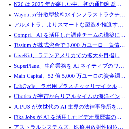
るために 320 万ドルを調達
N26 は 2025 年が厳しい中、初の通期利益を
達成
Wayout が分散型飲料水インフラストラクチャ
プラットフォームを拡張するために 242 万ユ
アルメトラ、よりスマートな製造を推進する
ーロを調達
ためにシリーズ A で 1,630 万ユーロを確保
Compri、AI を活用した調達チームの構築に
320 万ユーロを確保
Tissium が株式資金で 3,000 万ユーロ、負債で
3,000 万ユーロを調達
LiveKid、ラテンアメリカでの拡大を目指して
Aldea を買収
SuperPlane、生産業務を AI ネイティブのワー
クフロー層に変えるために 260 万ドルを確保
Main Capital、52 億 5,000 万ユーロの資金調達
でエンタープライズ ソフトウェアの開発を倍
LabCycle、ラボ用プラスチックリサイクルシ
増
ステムを商業化し、焼却廃棄物を削減するた
Ubotica が宇宙からリアルタイムの海洋インテ
めに43万ポンドを確保
リジェンスを拡張するために 1,100 万ドルを
JUPUS が次世代の AI 主導の法律事務所を強
調達
化するために 1,300 万ユーロを調達
Fika Jobs が AI を活用したビデオ履歴書のた
めに 400 万ドルを調達
アストラルシステムズ、医療用放射性同位元