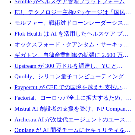
Semble がヘルスケア管理プラットフォームを
拡大するためにシリーズ C で 3,000 万ポンド
EU、テクノロジー主権パッケージは「国民の
を調達
保護」に関するものだと発言
モルファー、戦術対ドローンレーダーシステ
ムを最前線に近づけるために150万ユーロを調
Flok Health は AI を活用したヘルスケア プラ
達
ットフォームの成長に 1,250 万ドルを投資
オックスフォード・クアンタム・サーキット
が「成人向け」2億6,000万ポンドの資金調達
ギガトン、自律産業制御の拡張に 2,600 万ド
ラウンドを獲得
ルを調達
Upstream が 300 万ドルを調達し、YC と
Xavier Niel が支援する共同 AI 受信箱を立ち上
Quobly、シリコン量子コンピューティングの
げる
商用化のためにシリーズ A で 1 億 1,500 万ユ
Paypercut が CEE での国境を越えた支払いを
ーロを調達
拡大するために 500 万ユーロを確保
Factorial、ヨーロッパ全土に拡大するため、25
億ドルの評価額で1億5,000万ドルのシリーズD
Mistral AI 創設者の支援を受け、NP Company
を調達
がエンジニアリング向け AI を推進するために
Archestra.AI が次世代エージェントのユースケ
600 万ユーロのプレシードを確保
ースを実現するために 1,000 万ドルを調達
Opplane が AI 開発チームにセキュリティをも