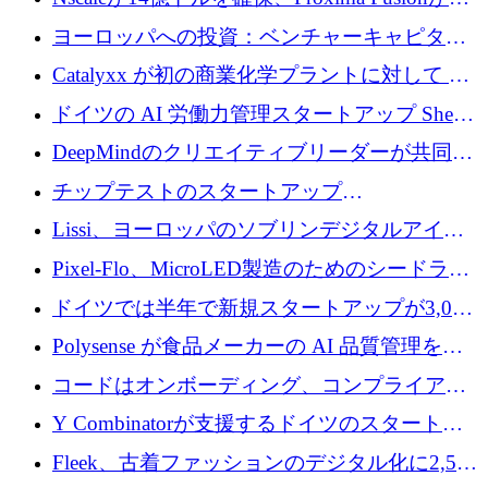
にどのように貢献できるか
億1,100万ユーロを獲得、Invest EuropeはVCの
ヨーロッパへの投資：ベンチャーキャピタル
回復を見込む
が過去2番目に高い水準に到達
Catalyxx が初の商業化学プラントに対して EU
から 2,000 万ユーロ以上の支援を獲得
ドイツの AI 労働力管理スタートアップ Sherpa
がプレシードで 220 万ドルを調達
DeepMindのクリエイティブリーダーが共同設
立したAIライティングのスタートアップが
チップテストのスタートアップ
1,300万ドルのシード投資を調達
QuantumDiamondsが株式資金で1,500万ユーロ
Lissi、ヨーロッパのソブリンデジタルアイデ
を調達
ンティティの未来を推進するために350万ユー
Pixel-Flo、MicroLED製造のためのシードラウ
ロを調達
ンドで525万ポンドを獲得
ドイツでは半年で新規スタートアップが3,000
社という記録を目の当たりにし、涙を流すハ
Polysense が食品メーカーの AI 品質管理を拡
ンブルク
張するために 1,070 万ドルを調達
コードはオンボーディング、コンプライアン
ス、支払いを統合するために 640 万ポンドを
Y Combinatorが支援するドイツのスタートア
確保
ップFintoが340万ドルを調達、シリコンバレ
Fleek、古着ファッションのデジタル化に2,500
ーではなくミュンヘンを選んだと語る