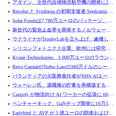
アダイン、次世代自律物流航空機の開発に250
フォームのために 50 万ユーロを調達
万ユーロを確保
Revolut と Synthesia の初期支援者 Seedcamp が
3 億 2,000 万ドルを調達、米国に投資
Solar Foodsは7,780万ユーロのパッケージ、5
億ユーロの防衛および二重用途成長基金EDM
新世代の緊急止血帯を開発するノルウェーの
を開始、ヨーロッパのシリコンフォトニクス
スタートアップ企業を紹介する
ウクライナがTrophyLabを立ち上げ、鹵獲した
に警告
ロシア兵器を戦場の研究開発プラットフォー
シリコンフォトニクス企業、欧州には研究を
ムに変える
商業的に成功させるためのインフラが不足し
Kvasir Technologies、1,000万ユーロのラウンド
ていると警告
で成長を促進
Revo CapitalがTurbo Lawの380万ドルのシード
ラウンドを主導し、訴訟プラットフォームを
パランティアの元医療責任者がNHS AIエージ
拡大
ェントの立ち上げに1,000万ポンドを調達
ウォーレン氏、退職後の貯蓄を再構築するた
めに1,000万ユーロを調達
Cargofy が物流向け AI ワーカーの拡張に 600
万ドルを獲得
ベンチャーキック、GaNチップ開発に16万3千
ユーロでMinisaを支援
Earlybird と AVP が 5 億ユーロの防衛および二