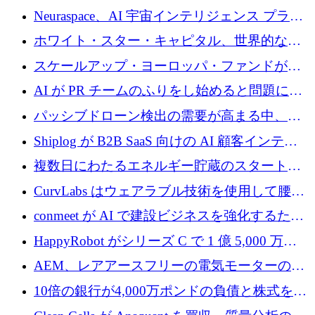
Neuraspace、AI 宇宙インテリジェンス プラッ
トフォームの拡大に 1,560 万ユーロを投資
ホワイト・スター・キャピタル、世界的なス
タートアップをシリーズAからBまで支援する
スケールアップ・ヨーロッパ・ファンドが初
ために2億5,000万ドルのファンドIVを閉鎖
の投資を行い、Iceeyeの10億ユーロのラウンド
AI が PR チームのふりをし始めると問題にな
を共同主導
ります
パッシブドローン検出の需要が高まる中、
Monava が資金調達ラウンドを終了
Shiplog が B2B SaaS 向けの AI 顧客インテリ
ジェンスを構築するために 100 万ドルを調達
複数日にわたるエネルギー貯蔵のスタートア
ップ、Ore Energy が新たな投資ラウンドで
CurvLabs はウェアラブル技術を使用して腰痛
4,300 万ドルを獲得
治療をどのように再考しているか
conmeet が AI で建設ビジネスを強化するため
に 600 万ユーロを調達
HappyRobot がシリーズ C で 1 億 5,000 万ド
ルを獲得し、企業運営向けにエージェント AI
AEM、レアアースフリーの電気モーターの革
を拡張
新を加速するために1,600万ポンドを確保
10倍の銀行が4,000万ポンドの負債と株式を調
達