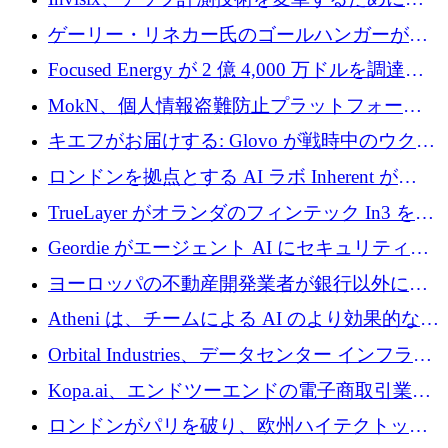
2,000 万ユーロのシードラウンドを完了
ゲーリー・リネカー氏のゴールハンガーがVC
事業を開始
Focused Energy が 2 億 4,000 万ドルを調達、
TrueLayer が In3 を買収、ロンドンが首位の座
MokN、個人情報盗難防止プラットフォーム
を奪還
の成長のためにシリーズ A で 1,500 万ドルを
キエフがお届けする: Glovo が戦時中のウクラ
調達
イナで最も急速に成長する市場の 1 つをどの
ロンドンを拠点とする AI ラボ Inherent が
ように拡大したか
5,000 万ドルの資金調達でステルスから浮上
TrueLayer がオランダのフィンテック In3 を買
収、チェックアウト時にクレジットを提供
Geordie がエージェント AI にセキュリティと
ガバナンスをもたらすために 3,000 万ドルを
ヨーロッパの不動産開発業者が銀行以外にも
調達
目を向けているため、InRentoの資金調達額は
Atheni は、チームによる AI のより効果的な使
1億ユーロを突破
用を支援するために 35 万ポンドを確保
Orbital Industries、データセンター インフラス
トラクチャ システムの拡張に 5,000 万ドルを
Kopa.ai、エンドツーエンドの電子商取引業務
確保
用の AI エージェントを構築するために 200
ロンドンがパリを破り、欧州ハイテクトップ
万ユーロを調達