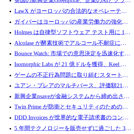
英国の新興企業Greenpixie、企業のAIとクラウ
するシリーズ B で 4,000 万ドルを調達
ドのエネルギー無駄を削減するために470万ポ
LawX がヨーロッパの合法的なオペレーティ
ンドを調達
ング システムを構築するために 750 万ユーロ
ガイバーはヨーロッパの産業労働力の強化に
を調達
貢献するために 140 万ユーロを獲得
Holmes は自律型ソフトウェア テスト用に 110
万ユーロのプレシードを提供して開始
Alcolase が酵素技術でアルコール不耐症に取
り組むために 150 万ユーロを調達
Bounce Watch: 市場での意思決定を迅速化する
ためのインテリジェンス層を構築する
Isomorphic Labs が 21 億ドルを獲得、Keel の
ネオバンク後の軸、ポーランドのソフトウェ
ゲームの不正行為問題に取り組むスタートア
ア進化
ップを紹介する
ユアン・ブレアのマルチバース、評価額21億
ドルで7,000万ドルを調達
新興企業nsaveが金融システムから締め出され
たシリア人に国際銀行アクセスをもたらす
Twin Prime が防衛とセキュリティのためのフ
ロンティア AI モデルを構築するために 1,000
DDD Invoices が世界的な電子請求書のコンプ
万ドルのプレシードを獲得
ライアンスを簡素化するために 131 万ユーロ
5 年間テクノロジーを販売せずに過ごした 3D
を調達