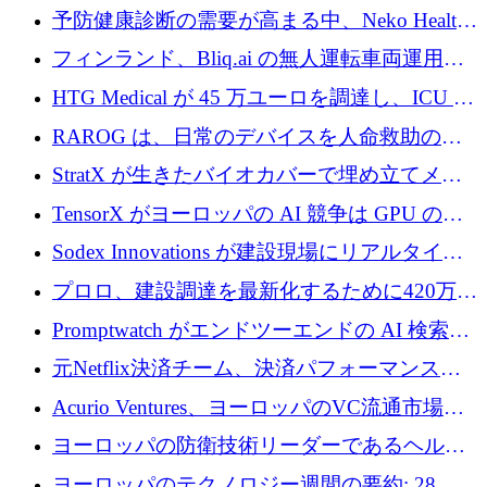
シリーズAで450万ユーロを調達
予防健康診断の需要が高まる中、Neko Health
が 7 億ドルを調達
フィンランド、Bliq.ai の無人運転車両運用を
認可
HTG Medical が 45 万ユーロを調達し、ICU の
尿モニタリングを自動化するための MDR 認
RAROG は、日常のデバイスを人命救助の救
証を獲得
助ビーコンに変えるために 16 万 2,000 ユーロ
StratX が生きたバイオカバーで埋め立てメタ
を確保
ン対策に 119 万ドルを調達
TensorX がヨーロッパの AI 競争は GPU の所
有者によって決まると考える理由
Sodex Innovations が建設現場にリアルタイム
のインテリジェンスをもたらすために 400 万
プロロ、建設調達を最新化するために420万ポ
ユーロを確保
ンドを調達
Promptwatch がエンドツーエンドの AI 検索最
適化プラットフォームを拡張するために 600
元Netflix決済チーム、決済パフォーマンスプ
万ユーロを調達
ラットフォームNopanのためにこれまでに720
Acurio Ventures、ヨーロッパのVC流通市場の
万ユーロを調達
流動性を解放するために1億1,500万ユーロの
ヨーロッパの防衛技術リーダーであるヘルシ
ファンドを立ち上げる
ングは、180億ドルの評価額で18億ドルのシリ
ヨーロッパのテクノロジー週間の要約: 28 億