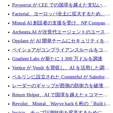
げる
商用化のためにシリーズ A で 1 億 1,500 万ユ
Paypercut が CEE での国境を越えた支払いを
ーロを調達
拡大するために 500 万ユーロを確保
Factorial、ヨーロッパ全土に拡大するため、25
億ドルの評価額で1億5,000万ドルのシリーズD
Mistral AI 創設者の支援を受け、NP Company
を調達
がエンジニアリング向け AI を推進するために
Archestra.AI が次世代エージェントのユースケ
600 万ユーロのプレシードを確保
ースを実現するために 1,000 万ドルを調達
Opplane が AI 開発チームにセキュリティをも
たらすために 450 万ユーロを調達
ベイショアがコンプライアンスルールをコー
ド化するために800万ドルを調達
Gradient Labs が新たに 1,300 万ドルを調達
Vertice が Vendr を買収し、AI を活用した調達
インテリジェンス プラットフォームを構築
ベルリンに設立された Contentful が Salesforce
に買収される
レーダーのギャップが西側の防衛力を破壊 —
そしてベルリンのチップスタートアップがそ
Return Helper、AI で国境を越えた e コマース
れを埋める
の返品を利益に変えるシリーズ A で 400 万ド
Revolut、Mistral、Wayve back 6 桁の「Built in
ルを調達
Europe」キャンペーン
Invisix、チップ計測技術を変革するために