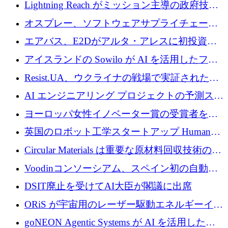
された AI の野望を推進
Lightning Reach がミッション主導の政府技術
グループとしてポートフォリオを拡大し ETG
オスプレー、ソフトウェアサプライチェーン
に買収
攻撃を阻止するために265万ドルを確保
エアバス、E2Dがアルタ・アレスに初投資、
欧州防衛技術ファンドに5億ユーロを拠出
アイスランドの Sowilo が AI を活用したファ
ッション製品インテリジェンス プラットフォ
Resist.UA、ウクライナの戦場で実証された防
ームを拡大するためにプレシードを調達
衛技術を拡大するために5,000万ユーロの欧州
AI エンジニアリング プロジェクトの予測スタ
基金を立ち上げる
ートアップ Cascade が a16z アクセラレータか
ヨーロッパ女性イノベーター賞の受賞者を紹
らの支援を獲得
介します
英国のロボット工学スタートアップ Humanoid
がシリーズ A 1 億 5,200 万ドルで評価額 13 億
Circular Materials は重要な原材料回収技術の拡
5,000 万ドルに到達
張に 1,180 万ユーロを確保
Voodinコンソーシアム、スペイン初の自動木
製ブレード工場の建設にEU補助金4,800万ユ
DSIT廃止を受けてAI大臣が閣議に出席
ーロを確保
ORiS が宇宙用のレーザー駆動エネルギーイン
フラの構築に 500 万ユーロを調達
goNEON Agentic Systems が AI を活用したイ