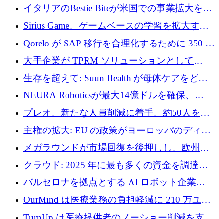
取引と5月のハイライト
イタリアのBestie Biteが米国での事業拡大を加
速するために150万ユーロを調達
Sirius Game、ゲームベースの学習を拡大する
ために 130 万ユーロの資金調達を完了
Qorelo が SAP 移行を合理化するために 350 万
ドルを調達
大手企業が TPRM ソリューションとして
Vanta を選択する理由
生存を超えて: Suun Health が母体ケアをどの
ように再考しているか
NEURA Roboticsが最大14億ドルを確保、
Bending Spoonsが米国IPOを申請、英国首相が
プレオ、新たな人員削減に着手、約50人を解
4億ポンドのチップ計画を発表
雇
主権の拡大: EU の政策がヨーロッパのディー
プテック戦略をどのように再構築しているか
メガラウンドが市場回復を後押しし、欧州の
ハイテク資金調達は5月に105億ユーロに回復
クラウド: 2025 年に最も多くの資金を調達し
た 10 社
バルセロナを拠点とする AI ロボット企業
Theker が 8,500 万ドルを調達
OurMind は医療業務の負担軽減に 210 万ユー
ロを寄付
TurnUp は医療提供者のノーショー削減を支援