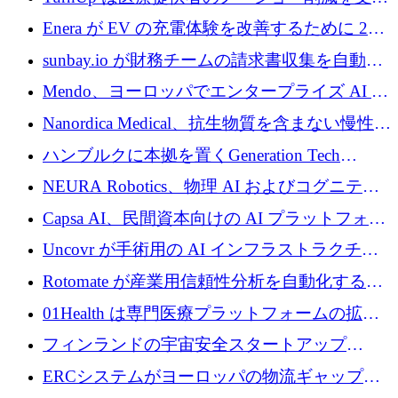
するために 200 万ユーロを調達
Enera が EV の充電体験を改善するために 200
万ドルを調達
sunbay.io が財務チームの請求書収集を自動化
するために 55 万ユーロを調達
Mendo、ヨーロッパでエンタープライズ AI 導
入を拡大するために 1,200 万ユーロを確保
Nanordica Medical、抗生物質を含まない慢性創
傷治療薬を市場に投入するために 160 万ユー
ハンブルクに本拠を置くGeneration Tech
ロを調達
Partnersが5,000万ユーロのAIロールアップファ
NEURA Robotics、物理 AI およびコグニティ
ンドを立ち上げ
ブ ロボティクス プラットフォームを拡張する
Capsa AI、民間資本向けの AI プラットフォー
ためにシリーズ C で最大 14 億ドルを確保
ムを拡大するために 1,800 万ドルを調達
Uncovr が手術用の AI インフラストラクチャ
を構築するために 700 万ドルを調達
Rotomate が産業用信頼性分析を自動化するた
めに 210 万ユーロを調達
01Health は専門医療プラットフォームの拡大
に 1,500 万ドルを確保
フィンランドの宇宙安全スタートアップ
Aavuus が、スペースデブリ追跡に取り組むプ
ERCシステムがヨーロッパの物流ギャップを
レシード資金を獲得