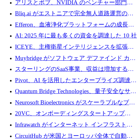
アリスとボブ、NVIDIA のベンチャー部門か
らの投資でシリーズ B を拡大
Bliq.ai がエストニアで完全無人道路運営の承
認を獲得
Efferon、血液浄化プラットフォームの成長に
250万ユーロを確保
AI: 2025 年に最も多くの資金を調達した 10 社
ICEYE、主権衛星インテリジェンスを拡張す
るために 3 億ユーロの信用枠を確保
Muybridge がソフトウェア デファインド カメ
ラ テクノロジーを拡張するためにシリーズ A
スターリングのSaaS事業、収益は増加するも
で 1,600 万ドルを調達
グループ利益は減少
Pivot、AI を活用したエンタープライズ調達プ
ラットフォームを拡大するために 4,000 万ド
Quantum Bridge Technologies、量子安全なサイ
ルを調達
バーセキュリティ インフラストラクチャの拡
Neurosoft Bioelectronics がスケーラブルなブレ
張にシリーズ A で 800 万ドルを投入
イン コンピューター インターフェイスのため
20VC、オンボーディングスタートアップ
に 750 万ドルを調達
Prelude へのシリーズ A 投資で 2,000 万ドルを
Infrawatch がインターネット インフラストラ
リード
クチャ インテリジェンス向けに 300 万ドルの
CircuitHub が米国とヨーロッパ全体で自動電