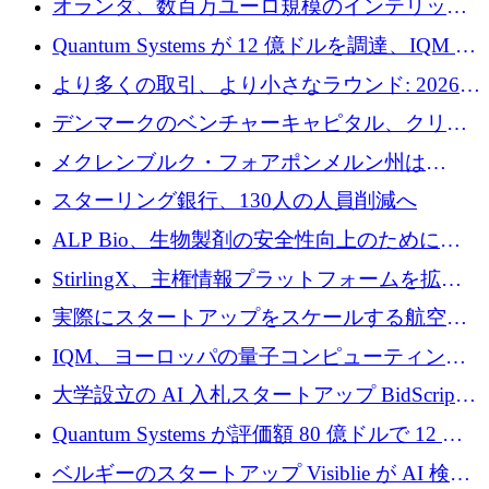
オランダ、数百万ユーロ規模のインテリック
との提携で軍用ドローンにソフトウェアファ
Quantum Systems が 12 億ドルを調達、IQM が
ースト戦略を採用
米国の主要取引所で初の欧州量子企業とな
より多くの取引、より小さなラウンド: 2026
る、6 月に欧州のスタートアップ資金調達
年 6 月に欧州のスタートアップ資金調達
デンマークのベンチャーキャピタル、クリメ
ンタム・キャピタルが気候変動対策ハードウ
メクレンブルク・フォアポンメルン州は
ェア投資として初回クローズで6,000万ユーロ
Nextcloud を州全体に展開し、オープンソース
スターリング銀行、130人の人員削減へ
を確保
戦略を拡大
ALP Bio、生物製剤の安全性向上のために
Venture Kick から 16 万 1,000 ユーロを調達
StirlingX、主権情報プラットフォームを拡張
するためにシリーズ A で 2,000 万ドルを確保
実際にスタートアップをスケールする航空イ
ノベーション モデルを学ぶ
IQM、ヨーロッパの量子コンピューティング
企業として初めて米国の主要取引所に上場
大学設立の AI 入札スタートアップ BidScript
がプレシード資金総額 100 万ドルを突破
Quantum Systems が評価額 80 億ドルで 12 億
ドルを調達
ベルギーのスタートアップ Visiblie が AI 検索