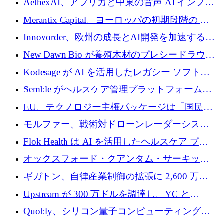
AethexAI、アフリカと中東の音声 AI インフラ
ストラクチャを構築するために 300 万ドルを
Merantix Capital、ヨーロッパの初期段階の AI
調達
スタートアップ向けに 1 億 300 万ユーロのフ
Innovorder、欧州の成長とAI開発を加速するた
ァンドを立ち上げる
めに2,000万ユーロを確保
New Dawn Bio が養殖木材のプレシードラウン
ドで 210 万ユーロを調達
Kodesage が AI を活用したレガシー ソフトウ
ェアの最新化のために 660 万ドルを調達
Semble がヘルスケア管理プラットフォームを
拡大するためにシリーズ C で 3,000 万ポンド
EU、テクノロジー主権パッケージは「国民の
を調達
保護」に関するものだと発言
モルファー、戦術対ドローンレーダーシステ
ムを最前線に近づけるために150万ユーロを調
Flok Health は AI を活用したヘルスケア プラ
達
ットフォームの成長に 1,250 万ドルを投資
オックスフォード・クアンタム・サーキット
が「成人向け」2億6,000万ポンドの資金調達
ギガトン、自律産業制御の拡張に 2,600 万ド
ラウンドを獲得
ルを調達
Upstream が 300 万ドルを調達し、YC と
Xavier Niel が支援する共同 AI 受信箱を立ち上
Quobly、シリコン量子コンピューティングの