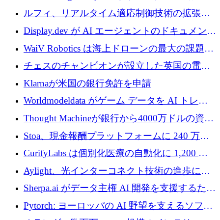
ットフォームを拡大するために 400 万ユーロ
ルフィ、リアルタイム適応制御技術の拡張に
を調達
810万ポンドを確保
Display.dev が AI エージェントのドキュメント
コラボレーションを強化するために 47 万ユー
WaiV Robotics は海上ドローンの最大の課題の
ロを調達
1 つをどのように解決しているか
チェスのチャンピオンが設立した英国の電池
材料スタートアップ TaiSan が 465 万ポンドを
Klarnaが米国の銀行免許を申請
調達
Worldmodeldata がゲーム データを AI トレー
ニングに変えるために 700 万ポンドを獲得
Thought Machineが銀行から4000万ドルの資金
調達、年間収益1億ドルを突破
Stoa、現金報酬プラットフォームに 240 万ド
ルを確保
CurifyLabs は個別化医療の自動化に 1,200 万
ユーロを寄付
Aylight、光インターコネクト技術の進歩に向
けて450万ユーロのプレシードラウンドを終了
Sherpa.ai がデータ主権 AI 開発を支援するため
に 1,800 万ドルを調達
Pytorch: ヨーロッパの AI 野望を支えるソフト
ウェア層