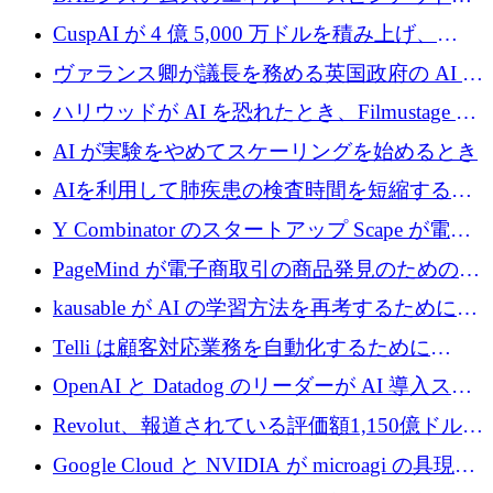
子力タービンが1500万ポンドの資金調達でス
CuspAI が 4 億 5,000 万ドルを積み上げ、
テルスから浮上
Resist.UA が 5,000 万ユーロの基金を立ち上
ヴァランス卿が議長を務める英国政府の AI タ
げ、DSIT が廃止される
スクフォースが発足
ハリウッドが AI を恐れたとき、Filmustage は
代わりにプリプロダクションに賭けました
AI が実験をやめてスケーリングを始めるとき
AIを利用して肺疾患の検査時間を短縮する英
国のヘルステック挑戦者が1900万ドルを獲得
Y Combinator のスタートアップ Scape が電子
メールを再考するために 320 万ドルを調達し
PageMind が電子商取引の商品発見のための
てステルスから浮上
AI を拡張するために 120 万ユーロを調達
kausable が AI の学習方法を再考するために
1,200 万ユーロを調達
Telli は顧客対応業務を自動化するために
1,500 万ドルのシードを確保
OpenAI と Datadog のリーダーが AI 導入スタ
ートアップ Arrakis を支援
Revolut、報道されている評価額1,150億ドルで
の新たな二次株式売却を確認
Google Cloud と NVIDIA が microagi の具現化