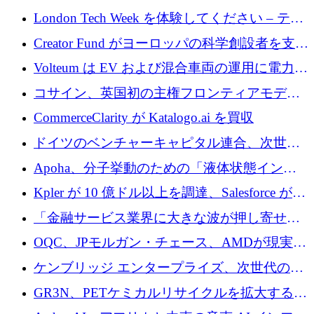
張するために 180 万ドルのプレシードを調達
London Tech Week を体験してください – テク
ノロジーがヨーロッパのイノベーションの未
Creator Fund がヨーロッパの科学創設者を支援
来を形作る場所
するために 5,600 万ドルを調達
Volteum は EV および混合車両の運用に電力を
供給するために 250 万ユーロを寄付
コサイン、英国初の主権フロンティアモデル
で業界の支援を確保
CommerceClarity が Katalogo.ai を買収
ドイツのベンチャーキャピタル連合、次世代
スタートアップの成長に向けて機関投資家へ
Apoha、分子挙動のための「液体状態インテ
の資本シフトを呼びかけ
リジェンス」を構築するために3,600万ドルを
Kpler が 10 億ドル以上を調達、Salesforce が
かけてステルス状態から出現
Contentful を買収、Built in Europe キャンペー
「金融サービス業界に大きな波が押し寄せて
ンを開始
いる」と「欧州初のAIネイティブ銀行」のボ
OQC、JPモルガン・チェース、AMDが現実世
スが語る
界のフィンテック・アプリケーションを探索
ケンブリッジ エンタープライズ、次世代のデ
するためにQuantum-AIデータセンターを立ち
ィープテック創設者向けにロンドンの出発点
GR3N、PETケミカルリサイクルを拡大するた
上げ
を構築
めにシリーズBで1,550万ユーロを調達