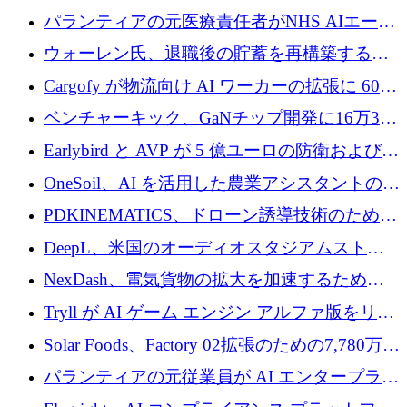
ラウンドを主導し、訴訟プラットフォームを
パランティアの元医療責任者がNHS AIエージ
拡大
ェントの立ち上げに1,000万ポンドを調達
ウォーレン氏、退職後の貯蓄を再構築するた
めに1,000万ユーロを調達
Cargofy が物流向け AI ワーカーの拡張に 600
万ドルを獲得
ベンチャーキック、GaNチップ開発に16万3千
ユーロでMinisaを支援
Earlybird と AVP が 5 億ユーロの防衛および二
重用途の成長基金である E2D を立ち上げる
OneSoil、AI を活用した農業アシスタントの拡
大に​​ 100 万ユーロを確保
PDKINEMATICS、ドローン誘導技術のために
200 万ユーロを調達
DeepL、米国のオーディオスタジアムストリ
ーミング事業Mixhaloを買収
NexDash、電気貨物の拡大を加速するために
EIT Urban Mobilityから250万ユーロを確保
Tryll が AI ゲーム エンジン アルファ版をリリ
ースし、60 万ドルのプレシード資金を確保
Solar Foods、Factory 02拡張のための7,780万ユ
ーロの資金調達パッケージを獲得
パランティアの元従業員が AI エンタープライ
ズ スタートアップの Conduct に 6,000 万ドル