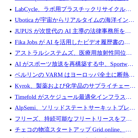
でエンタープライズ ソフトウェアの開発を倍
LabCycle、ラボ用プラスチックリサイクルシ
増
ステムを商業化し、焼却廃棄物を削減するた
Ubotica が宇宙からリアルタイムの海洋インテ
めに43万ポンドを確保
リジェンスを拡張するために 1,100 万ドルを
JUPUS が次世代の AI 主導の法律事務所を強
調達
化するために 1,300 万ユーロを調達
Fika Jobs が AI を活用したビデオ履歴書のた
めに 400 万ドルを調達
アストラルシステムズ、医療用放射性同位元
素の世界的な不足に対処するために2,300万ポ
AI がスポーツ放送を再構築する中、Sportway
ンドを調達
が 2,000 万ユーロを調達
ベルリンの VARM はヨーロッパ全土に断熱材
を拡張するために 1,750 万ユーロを投資
Kyrok、製薬および化学品のサプライチェーン
に AI を導入するために 310 万ユーロを確保
Timefold がスケジュール最適化インフラスト
ラクチャを拡張するためにシリーズ A で
AlpSemi、ソリッドステートサーキットブレー
1,300 万ドルを調達
カー技術の進歩のために1,700万ユーロを調達
フリーズ、持続可能なフリートリースをフラ
ンス全土に拡大するために1,300万ユーロを確
チェコの物流スタートアップ Grid.online、配
保
送量が 1 年で 10 倍に増加し、400 万ユーロの