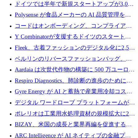
ンドで525万ポンドを獲得
ドイツでは半年で新規スタートアップが3,000
社という記録を目の当たりにし、涙を流すハ
Polysense が食品メーカーの AI 品質管理を拡
ンブルク
張するために 1,070 万ドルを調達
コードはオンボーディング、コンプライアン
ス、支払いを統合するために 640 万ポンドを
Y Combinatorが支援するドイツのスタートア
確保
ップFintoが340万ドルを調達、シリコンバレ
Fleek、古着ファッションのデジタル化に2,500
ーではなくミュンヘンを選んだと語る
万ドルを確保
ベルリンのリバースファッションバッグ、繊
維仕分け規模拡大に7桁の資金調達
Aardaia は次世代作物の構築に 500 万ユーロを
寄付
Respiro Diagnostics、肺診断の進歩のために
100 万ポンドを確保
Gyre Energy が AI と蓄熱で産業用冷却コスト
を削減するために 130 万ドルを調達
デジタル ワードローブ プラットフォームが
1,000 万人のユーザーに到達し、Whering が
ポレリオは工業用水処理資材の規模拡大に240
700 万ドルを獲得
万ユーロを確保
BIZAY、米国の成長と業界再編を促進するた
めに5,500万ドルを確保
ARC Intelligence が AI ネイティブの金融プラ