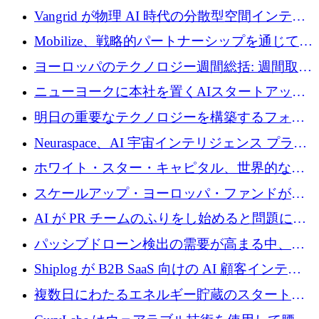
Vangrid が物理 AI 時代の分散型空間インテリ
ジェンス ネットワークを構築するために 900
Mobilize、戦略的パートナーシップを通じて通
万ドルのシードを調達
信ソフトウェア会社を拡大するための投資部
ヨーロッパのテクノロジー週間総括: 週間取引
門を立ち上げる
額 8 億 7,800 万ユーロと 2026 年上半期の主要
ニューヨークに本社を置くAIスタートアップ
トレンド
Modal Labsがロンドンオフィスを開設
明日の重要なテクノロジーを構築するフォト
ニクスのスケールアップに対応する
Neuraspace、AI 宇宙インテリジェンス プラッ
トフォームの拡大に 1,560 万ユーロを投資
ホワイト・スター・キャピタル、世界的なス
タートアップをシリーズAからBまで支援する
スケールアップ・ヨーロッパ・ファンドが初
ために2億5,000万ドルのファンドIVを閉鎖
の投資を行い、Iceeyeの10億ユーロのラウンド
AI が PR チームのふりをし始めると問題にな
を共同主導
ります
パッシブドローン検出の需要が高まる中、
Monava が資金調達ラウンドを終了
Shiplog が B2B SaaS 向けの AI 顧客インテリ
ジェンスを構築するために 100 万ドルを調達
複数日にわたるエネルギー貯蔵のスタートア
ップ、Ore Energy が新たな投資ラウンドで