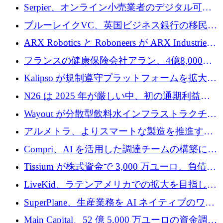
SE3 が自律システム用の空間 AI プラットフォ
Serpier、オンライン小売業者のデジタル可視
ームを発表
性向上を支援するために 140 万ユーロを調達
ブルーレイクVC、英国ビジネス銀行の移民主
導スタートアップ支援で初のファンド獲得に
ARX Robotics と Roboneers が ARX Industries
迫る
を設立し、無人地上車両の生産を拡大
フランスの健康保険会社アラン、4億8,000万
ユーロの資金調達ラウンドで合意
Kalipso が規制遵守プラットフォームを拡大す
るために 320 万ドルを調達
N26 は 2025 年が厳しい中、初の通期利益を
達成
Wayout が分散型飲料水インフラストラクチャ
プラットフォームを拡張するために 242 万ユ
アルメトラ、よりスマートな製造を推進する
ーロを調達
ためにシリーズ A で 1,630 万ユーロを確保
Compri、AI を活用した調達チームの構築に
320 万ユーロを確保
Tissium が株式資金で 3,000 万ユーロ、負債で
3,000 万ユーロを調達
LiveKid、ラテンアメリカでの拡大を目指して
Aldea を買収
SuperPlane、生産業務を AI ネイティブのワー
クフロー層に変えるために 260 万ドルを確保
Main Capital、52 億 5,000 万ユーロの資金調達