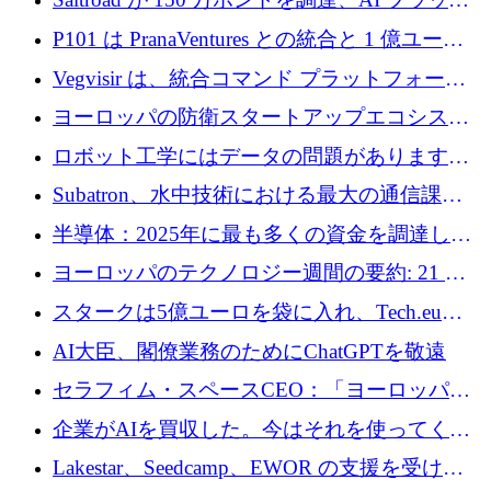
フォーム Ogma を買収して子ども向け言語療
P101 は PranaVentures との統合と 1 億ユーロ
法を拡大
のファンドによりシード投資に拡大
Vegvisir は、統合コマンド プラットフォーム
を通じて関連する無人システムを接続するた
ヨーロッパの防衛スタートアップエコシステ
めの資金を調達します
ムとなったハッカソン
ロボット工学にはデータの問題があります。
Macrodata Labs はそれを解決したいと考えて
Subatron、水中技術における最大の通信課題
います
の 1 つに取り組むために 16 万 2,000 ユーロを
半導体：2025年に最も多くの資金を調達した
確保
10社
ヨーロッパのテクノロジー週間の要約: 21 億
ユーロの取引と Tech.eu Funding Explorer
スタークは5億ユーロを袋に入れ、Tech.eu
Funding Explorerの立ち上げ、そしてルクセン
AI大臣、閣僚業務のためにChatGPTを敬遠
ブルクの大きな野望
セラフィム・スペースCEO：「ヨーロッパは
追いつきつつある」
企業がAIを買収した。今はそれを使ってくれ
る人々が必要です
Lakestar、Seedcamp、EWOR の支援を受け、