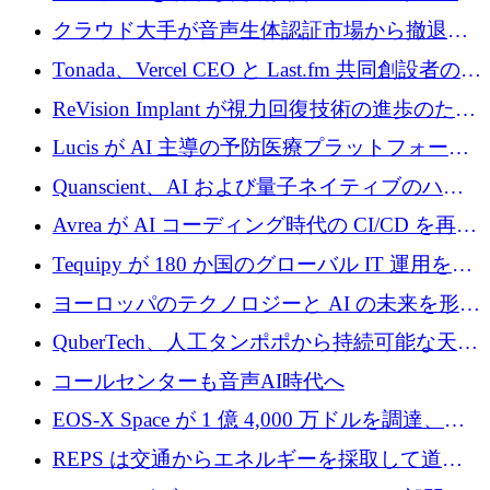
Improbable から 200 万ドルを調達
プラットフォームのために 400 万ドルを調達
クラウド大手が音声生体認証市場から撤退す
るなか、Voxmindが54万6,000ポンドのプレシ
Tonada、Vercel CEO と Last.fm 共同創設者の支
ード資金を調達
援を受けてステルス撤退
ReVision Implant が視力回復技術の進歩のため
に 400 万ユーロを確保
Lucis が AI 主導の予防医療プラットフォーム
を拡大するためにシリーズ A で 2,000 万ドル
Quanscient、AI および量子ネイティブのハー
を調達
ドウェア エンジニアリングを推進するために
Avrea が AI コーディング時代の CI/CD を再発
1,000 万ユーロを調達
明するために 470 万ドルをかけてステルスか
Tequipy が 180 か国のグローバル IT 運用を自
ら浮上
動化するために 300 万ユーロ以上を調達
ヨーロッパのテクノロジーと AI の未来を形作
る: イノベーション リーダーが Nexus
QuberTech、人工タンポポから持続可能な天然
Luxembourg 2026 に集まる理由
ゴムを開発するために 340 万ポンドを調達
コールセンターも音声AI時代へ
EOS-X Space が 1 億 4,000 万ドルを調達、
Mistral が Emmi AI を買収、Bliq がエストニア
REPS は交通からエネルギーを採取して道路
での完全無人道路運営を承認
を発電所に変えるために 2,360 万ドルを調達