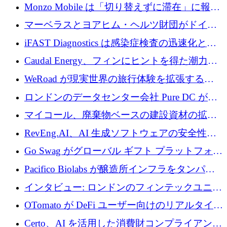
の座を奪還
Monzo Mobile は「切り替えずに滞在」に報酬
を与える
マーベラスとヨアヒム・ヘルツ財団がドイツ
の商業化ギャップを埋めるために2,000万ユー
iFAST Diagnostics は感染症検査の迅速化と抗
ロのディープテック基金を立ち上げる
菌薬耐性への取り組みに 500 万ポンドを寄付
Caudal Energy、フィンにヒントを得た潮力発
電技術の規模拡大に向けて 430 万ポンドを調
WeRoad が現実世界の旅行体験を拡張するた
達
めに 5,800 万ドルを獲得
ロンドンのデータセンター会社 Pure DC が欧
州と中東の拡張に 27 億ドルを確保
マイコール、廃棄物ベースの建設資材の拡大
に400万ポンドを投資
RevEng.AI、AI 生成ソフトウェアの安全性を
確保するために 1,500 万ドルを調達
Go Swag がグローバル ギフト プラットフォー
ムを拡大するために 500 万ドルを調達
Pacifico Biolabs が醸造所インフラをタンパク
質生産に転換するために 700 万ユーロを調達
インタビュー: ロンドンのフィンテックユニコ
ーン Tide の CEO、オリバー・プリル氏
OTomato が DeFi ユーザー向けのリアルタイム
インテリジェンス レイヤーを構築するために
Certo、AI を活用した消費財コンプライアンス