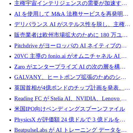
埋めるために設計された重量物運搬用eVTOL
主権宇宙インテリジェンスの需要が加速する
であるVictorを発表
中、ICEYEは評価額100億ユーロ以上で4億
AI を使用して M&A 法務サービスを再発明す
5,000万ユーロを調達
るために 110 万ユーロを適切に確保
デリバランス AI がステルス性を脱し、主権の
あるエンタープライズ AI を強化
販売業者は欧州市場拡大のために 180 万ユー
ロを確保
Pitchdrive がヨーロッパの AI ネイティブの創
業者を支援するために 6,000 万ユーロを調達
20VC 主導の fonio.ai がオムニチャネル AI プ
ラットフォームのために 1,700 万ドルを調達
Zaro がエンタープライズ AI の次の層を構築
するために 510 万ドルを獲得
GALVANY、ヒートポンプ拡張のためのシー
ドラウンドで1,000万ユーロを確保
英国首相が4億ポンドのチップ計画を発表、英
国の新興企業は「ここで拡大」し「ここに留
Reading FC が Stelia AI、NVIDIA、Lenovo と
まる」
協力して AI Center of Excellence を立ち上げ
米国IPO向けベンディングスプーンファイル
PhysicsX が評価額 24 億ドルで 3 億ドルを調
達
BeatpulseLabs が AI トレーニング データを拡