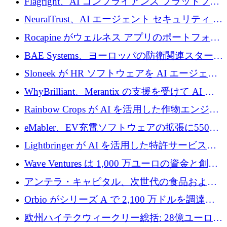
Flagright、AI コンプライアンス プラットフォ
を調達
ームを拡張するためにシリーズ A で 1,250 万
NeuralTrust、AI エージェント セキュリティ プ
ドルを確保
ラットフォームの拡張に 2,000 万ドルを調達
Rocapine がウェルネス アプリのポートフォリ
オを拡大するためにシリーズ A で 1,300 万ド
BAE Systems、ヨーロッパの防衛関連スタート
ルを調達
アップの規模拡大を支援するために 5,000 万
Sloneek が HR ソフトウェアを AI エージェン
ユーロの支援を開始
トに変えるために 600 万ドルを調達
WhyBrilliant、Merantix の支援を受けて AI 求
人マッチングを拡大するために 100 万ユーロ
Rainbow Crops が AI を活用した作物エンジニ
を調達
アリングを拡張するために 970 万ユーロを調
eMabler、EV充電ソフトウェアの拡張に550万
達
ユーロを確保
Lightbringer が AI を活用した特許サービスを
拡大するために 1,000 万ドルを調達
Wave Ventures は 1,000 万ユーロの資金と創設
者補助金で 10 周年を迎える
アンテラ・キャピタル、次世代の食品および
アグリテクノロジーのイノベーションを支援
Orbio がシリーズ A で 2,100 万ドルを調達、
するファンド III の初回クローズ額が 1 億ドル
AI 労働力管理を世界の最前線の労働者に提供
欧州ハイテクウィークリー総括: 28億ユーロの
に到達