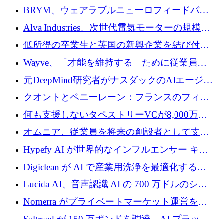
の可視化のために 50 万ユーロを調達
BRYM、ウェアラブルニューロフィードバッ
クプラットフォームの開発に65万ユーロを確
Alva Industries、次世代電気モーターの規模拡
保
大に 1,600 万ユーロを調達
低所得の卒業生と英国の新興企業を結び付け
るためにCommon Pathを開始
Wayve、「才能を維持する」ために従業員に
8,500万ドルの株式公開買い付けを実施
元DeepMind研究者がナスダックのAIエージェ
ントを拡張するためにCreandumの資金調達で
クオントとペニーレーン：フランスのフィン
記録を獲得
テックの友人と敵
何も支援しないタペストリーVCが8,000万ド
ルの資金を調達、ロンドン事務所を開設
オムニア、従業員を将来の創設者として支援
するために Firedrop でファンドを立ち上げる
Hypefy AI が世界的なインフルエンサー キャ
ンペーンを自動化するためにシリーズ A で
Digiclean が AI で産業用洗浄を最適化するた
720 万ドルを調達
めに 250 万ユーロを調達
Lucida AI、音声認識 AI の 700 万ドルのシー
ドラウンドを終了
Nomerra がプライベートマーケット運営を自
動化するために 200 万ドルを調達
Saltroad が 150 万ポンドを調達、AI プラット