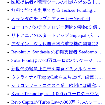
医療提供者が管理ツールの削減を求める中、
利益を獲得
a16z が Prosper AI を 3,000 万ドルで支援
無料で誰でも利用できる Tech.eu Funding
Explorer のご紹介
オランダのチップギアメーカーNearfield
Instrumentsが3億8,000万ドルを調達
ヨーロッパのテクノロジー週間の要約: 5 億
8,500 万ユーロを超える 60 以上のテクノロジ
リトアニアのスタートアップ Superpal が、
ー資金調達取引
Slack 内に構築された AI コワーカー プラット
アダイン、次世代自律物流航空機の開発に250
フォームのために 50 万ユーロを調達
万ユーロを確保
Revolut と Synthesia の初期支援者 Seedcamp が
3 億 2,000 万ドルを調達、米国に投資
Solar Foodsは7,780万ユーロのパッケージ、5
億ユーロの防衛および二重用途成長基金EDM
新世代の緊急止血帯を開発するノルウェーの
を開始、ヨーロッパのシリコンフォトニクス
スタートアップ企業を紹介する
ウクライナがTrophyLabを立ち上げ、鹵獲した
に警告
ロシア兵器を戦場の研究開発プラットフォー
シリコンフォトニクス企業、欧州には研究を
ムに変える
商業的に成功させるためのインフラが不足し
Kvasir Technologies、1,000万ユーロのラウンド
ていると警告
で成長を促進
Revo CapitalがTurbo Lawの380万ドルのシード