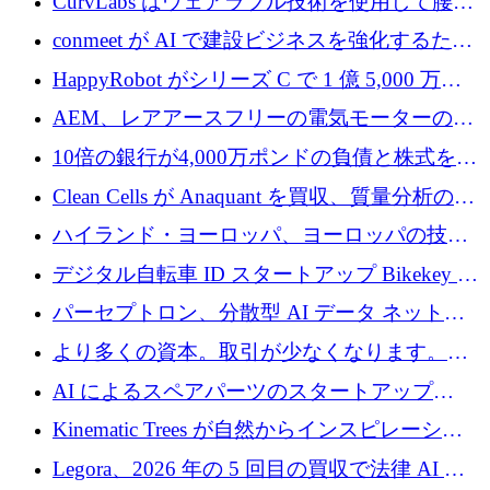
CurvLabs はウェアラブル技術を使用して腰痛
4,300 万ドルを獲得
治療をどのように再考しているか
conmeet が AI で建設ビジネスを強化するため
に 600 万ユーロを調達
HappyRobot がシリーズ C で 1 億 5,000 万ド
ルを獲得し、企業運営向けにエージェント AI
AEM、レアアースフリーの電気モーターの革
を拡張
新を加速するために1,600万ポンドを確保
10倍の銀行が4,000万ポンドの負債と株式を調
達
Clean Cells が Anaquant を買収、質量分析の専
門知識によるバイオ医薬品の品質管理を拡大
ハイランド・ヨーロッパ、ヨーロッパの技術
規模拡大を支援するために11億ユーロのファ
デジタル自転車 ID スタートアップ Bikekey が
ンドVIを閉鎖
TÖNNJES への投資を確保
パーセプトロン、分散型 AI データ ネットワ
ークの構築に 650 万ドルを調達
より多くの資本。取引が少なくなります。
2026 年上半期がヨーロッパのテクノロジーに
AI によるスペアパーツのスタートアップ
ついて語ること
Intropy が 1,100 万ドルを調達
Kinematic Trees が自然からインスピレーショ
ンを得たロボット ソフトウェアを拡張するた
Legora、2026 年の 5 回目の買収で法律 AI ス
めに 58 万 5,000 ポンドを調達