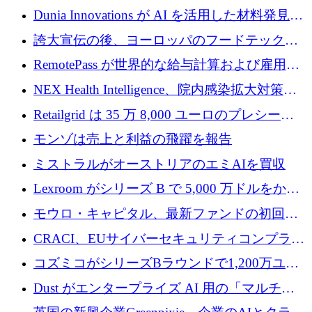
プレシードを確保
子機器製造を拡大するために 2,800 万ドルを
Dunia Innovations が AI を活用した材料発見を
調達
産業化するために 2 億 8,000 万ユーロのベル
誇大宣伝の後、ヨーロッパのフードテックセ
リン GigaLab を発表
クターはファンダメンタルズを中心に再構築
RemotePass が世界的な給与計算および雇用プ
中
ラットフォームを拡大するために 1,740 万ド
NEX Health Intelligence、院内感染拡大対策に
ルを調達
100万ユーロを確保
Retailgrid は 35 万 8,000 ユーロのプレシード
ラウンドで小売業のスプレッドシートをター
モンゾは売上と利益の飛躍を報告
ゲットにしています
ミストラルがオーストリアのエミAIを買収
Lexroom がシリーズ B で 5,000 万ドルをかけ
てヨーロッパ大陸法用の法律 AI を構築
モウロ・キャピタル、最新ファンドの初回ク
ローズで4億ドルを確保
CRACI、EUサイバーセキュリティコンプライ
アンスプラットフォームのために140万ユーロ
コズミコがシリーズBラウンドで1,200万ユー
を調達
ロを調達
Dust がエンタープライズ AI 用の「マルチプ
レイヤー」オペレーティング システムを構築