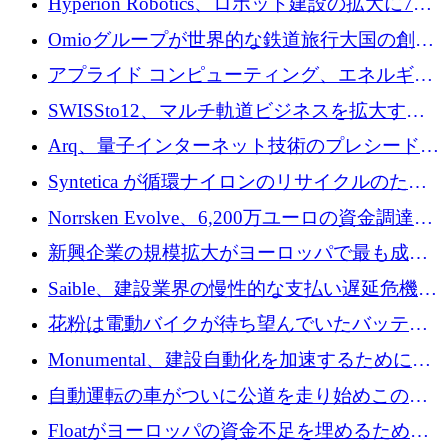
Hyperion Robotics、ロボット建設の拡大に740
万ドルを確保
Omioグループが世界的な鉄道旅行大国の創設
を目指してRail Europeを買収
アプライド コンピューティング、エネルギー
向け基盤 AI の拡張に 2,000 万ドルを調達
SWISSto12、マルチ軌道ビジネスを拡大する
ためにシリーズCで7,000万ドルを調達
Arq、量子インターネット技術のプレシードと
して140万ドルを確保
Syntetica が循環ナイロンのリサイクルのため
にシリーズ A で 3,000 万ドルを調達
Norrsken Evolve、6,200万ユーロの資金調達
後、アムステルダムに根を張る
新興企業の規模拡大がヨーロッパで最も成功
した創業者を生み出す、アントラー氏が発見
Saible、建設業界の慢性的な支払い遅延危機に
対処するために 290 万ポンドを調達
花粉は電動バイクが待ち望んでいたバッテリ
ー交換ネットワークを構築している
Monumental、建設自動化を加速するためにシ
リーズ B で 3,200 万ドルを確保
自動運転の車がついに公道を走り始めこの国
が世界をリードしようとしている
Floatがヨーロッパの資金不足を埋めるために