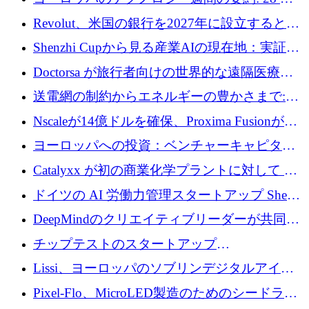
ーズEを確保
ユーロを超える 70 以上のテクノロジー資金調
Revolut、米国の銀行を2027年に設立すると米
達取引
国の社長が語る
Shenzhi Cupから見る産業AIの現在地：実証と
産業実装への道筋
Doctorsa が旅行者向けの世界的な遠隔医療プ
ラットフォームを拡大するために 100 万ユー
送電網の制約からエネルギーの豊かさまで:
ロを調達
Envision の Gobi X がヨーロッパの AI の未来
Nscaleが14億ドルを確保、Proxima Fusionが4
にどのように貢献できるか
億1,100万ユーロを獲得、Invest EuropeはVCの
ヨーロッパへの投資：ベンチャーキャピタル
回復を見込む
が過去2番目に高い水準に到達
Catalyxx が初の商業化学プラントに対して EU
から 2,000 万ユーロ以上の支援を獲得
ドイツの AI 労働力管理スタートアップ Sherpa
がプレシードで 220 万ドルを調達
DeepMindのクリエイティブリーダーが共同設
立したAIライティングのスタートアップが
チップテストのスタートアップ
1,300万ドルのシード投資を調達
QuantumDiamondsが株式資金で1,500万ユーロ
Lissi、ヨーロッパのソブリンデジタルアイデ
を調達
ンティティの未来を推進するために350万ユー
Pixel-Flo、MicroLED製造のためのシードラウ
ロを調達