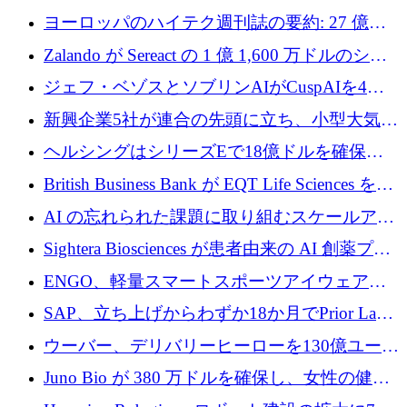
ンフラ計画を加速するために 16 万ユーロを確
ヨーロッパのハイテク週刊誌の要約: 27 億ユ
保
ーロを超える 60 以上のハイテク資金調達取引
Zalando が Sereact の 1 億 1,600 万ドルのシリ
ーズ B に参加し、AI を活用した倉庫自動化を
ジェフ・ベゾスとソブリンAIがCuspAIを4億
加速
5,000万ドルの資金調達で支援
新興企業5社が連合の先頭に立ち、小型大気質
センサーをEUのクリーンエア政策の中心に据
ヘルシングはシリーズEで18億ドルを確保、
える
ウーバーはデリバリー・ヒーローを130億ユー
British Business Bank が EQT Life Sciences を
ロの契約で買収、レボルトは2027年に米国の
2,500 万ユーロのコミットメントで支援
AI の忘れられた課題に取り組むスケールアッ
銀行を立ち上げる
プを実現: カメラロール
Sightera Biosciences が患者由来の AI 創薬プラ
ットフォームを拡大するために 300 万ユーロ
ENGO、軽量スマートスポーツアイウェアの
のプレシードをクローズ
進歩のために510万ユーロを調達
SAP、立ち上げからわずか18か月でPrior Labs
を10億ユーロ以上の契約で買収
ウーバー、デリバリーヒーローを130億ユーロ
の契約で買収、99か国にまたがるプラットフ
Juno Bio が 380 万ドルを確保し、女性の健康
ォームを構築
専用の初のシーケンスラボを開設