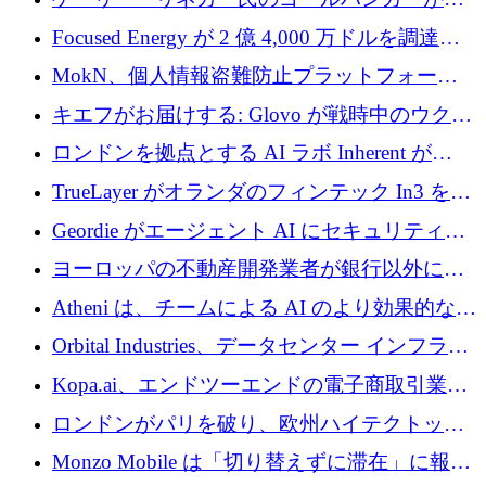
事業を開始
Focused Energy が 2 億 4,000 万ドルを調達、
TrueLayer が In3 を買収、ロンドンが首位の座
MokN、個人情報盗難防止プラットフォーム
を奪還
の成長のためにシリーズ A で 1,500 万ドルを
キエフがお届けする: Glovo が戦時中のウクラ
調達
イナで最も急速に成長する市場の 1 つをどの
ロンドンを拠点とする AI ラボ Inherent が
ように拡大したか
5,000 万ドルの資金調達でステルスから浮上
TrueLayer がオランダのフィンテック In3 を買
収、チェックアウト時にクレジットを提供
Geordie がエージェント AI にセキュリティと
ガバナンスをもたらすために 3,000 万ドルを
ヨーロッパの不動産開発業者が銀行以外にも
調達
目を向けているため、InRentoの資金調達額は
Atheni は、チームによる AI のより効果的な使
1億ユーロを突破
用を支援するために 35 万ポンドを確保
Orbital Industries、データセンター インフラス
トラクチャ システムの拡張に 5,000 万ドルを
Kopa.ai、エンドツーエンドの電子商取引業務
確保
用の AI エージェントを構築するために 200
ロンドンがパリを破り、欧州ハイテクトップ
万ユーロを調達
の座を奪還
Monzo Mobile は「切り替えずに滞在」に報酬