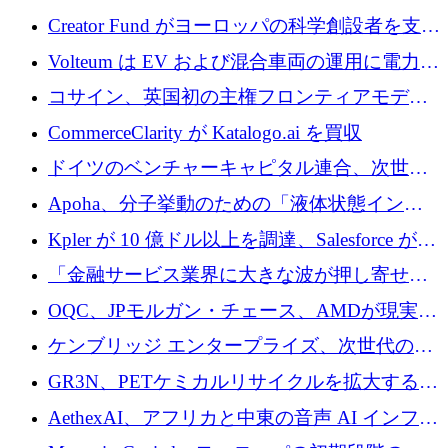
ノロジーがヨーロッパのイノベーションの未
Creator Fund がヨーロッパの科学創設者を支援
来を形作る場所
するために 5,600 万ドルを調達
Volteum は EV および混合車両の運用に電力を
供給するために 250 万ユーロを寄付
コサイン、英国初の主権フロンティアモデル
で業界の支援を確保
CommerceClarity が Katalogo.ai を買収
ドイツのベンチャーキャピタル連合、次世代
スタートアップの成長に向けて機関投資家へ
Apoha、分子挙動のための「液体状態インテ
の資本シフトを呼びかけ
リジェンス」を構築するために3,600万ドルを
Kpler が 10 億ドル以上を調達、Salesforce が
かけてステルス状態から出現
Contentful を買収、Built in Europe キャンペー
「金融サービス業界に大きな波が押し寄せて
ンを開始
いる」と「欧州初のAIネイティブ銀行」のボ
OQC、JPモルガン・チェース、AMDが現実世
スが語る
界のフィンテック・アプリケーションを探索
ケンブリッジ エンタープライズ、次世代のデ
するためにQuantum-AIデータセンターを立ち
ィープテック創設者向けにロンドンの出発点
GR3N、PETケミカルリサイクルを拡大するた
上げ
を構築
めにシリーズBで1,550万ユーロを調達
AethexAI、アフリカと中東の音声 AI インフラ
ストラクチャを構築するために 300 万ドルを