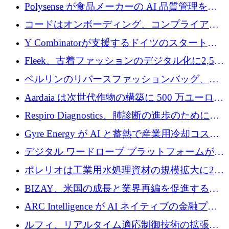
社という記録を目の当たりにし、涙を流すハ
Polysense が食品メーカーの AI 品質管理を拡
ンブルク
張するために 1,070 万ドルを調達
コードはオンボーディング、コンプライアン
ス、支払いを統合するために 640 万ポンドを
Y Combinatorが支援するドイツのスタートア
確保
ップFintoが340万ドルを調達、シリコンバレ
Fleek、古着ファッションのデジタル化に2,500
ーではなくミュンヘンを選んだと語る
万ドルを確保
ベルリンのリバースファッションバッグ、繊
維仕分け規模拡大に7桁の資金調達
Aardaia は次世代作物の構築に 500 万ユーロを
寄付
Respiro Diagnostics、肺診断の進歩のために
100 万ポンドを確保
Gyre Energy が AI と蓄熱で産業用冷却コスト
を削減するために 130 万ドルを調達
デジタル ワードローブ プラットフォームが
1,000 万人のユーザーに到達し、Whering が
ポレリオは工業用水処理資材の規模拡大に240
700 万ドルを獲得
万ユーロを確保
BIZAY、米国の成長と業界再編を促進するた
めに5,500万ドルを確保
ARC Intelligence が AI ネイティブの金融プラ
ットフォームを拡大するために 400 万ユーロ
ルフィ、リアルタイム適応制御技術の拡張に