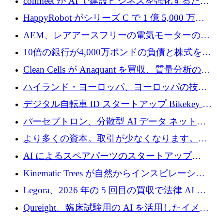
conmeet が AI で建設ビジネスを強化するため
に 600 万ユーロを調達
HappyRobot がシリーズ C で 1 億 5,000 万ド
ルを獲得し、企業運営向けにエージェント AI
AEM、レアアースフリーの電気モーターの革
を拡張
新を加速するために1,600万ポンドを確保
10倍の銀行が4,000万ポンドの負債と株式を調
達
Clean Cells が Anaquant を買収、質量分析の専
門知識によるバイオ医薬品の品質管理を拡大
ハイランド・ヨーロッパ、ヨーロッパの技術
規模拡大を支援するために11億ユーロのファ
デジタル自転車 ID スタートアップ Bikekey が
ンドVIを閉鎖
TÖNNJES への投資を確保
パーセプトロン、分散型 AI データ ネットワ
ークの構築に 650 万ドルを調達
より多くの資本。取引が少なくなります。
2026 年上半期がヨーロッパのテクノロジーに
AI によるスペアパーツのスタートアップ
ついて語ること
Intropy が 1,100 万ドルを調達
Kinematic Trees が自然からインスピレーショ
ンを得たロボット ソフトウェアを拡張するた
Legora、2026 年の 5 回目の買収で法律 AI ス
めに 58 万 5,000 ポンドを調達
タートアップ Wexler を買収
Qureight、臨床試験用の AI を活用したイメー