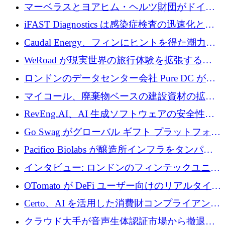
を与える
マーベラスとヨアヒム・ヘルツ財団がドイツ
の商業化ギャップを埋めるために2,000万ユー
iFAST Diagnostics は感染症検査の迅速化と抗
ロのディープテック基金を立ち上げる
菌薬耐性への取り組みに 500 万ポンドを寄付
Caudal Energy、フィンにヒントを得た潮力発
電技術の規模拡大に向けて 430 万ポンドを調
WeRoad が現実世界の旅行体験を拡張するた
達
めに 5,800 万ドルを獲得
ロンドンのデータセンター会社 Pure DC が欧
州と中東の拡張に 27 億ドルを確保
マイコール、廃棄物ベースの建設資材の拡大
に400万ポンドを投資
RevEng.AI、AI 生成ソフトウェアの安全性を
確保するために 1,500 万ドルを調達
Go Swag がグローバル ギフト プラットフォー
ムを拡大するために 500 万ドルを調達
Pacifico Biolabs が醸造所インフラをタンパク
質生産に転換するために 700 万ユーロを調達
インタビュー: ロンドンのフィンテックユニコ
ーン Tide の CEO、オリバー・プリル氏
OTomato が DeFi ユーザー向けのリアルタイム
インテリジェンス レイヤーを構築するために
Certo、AI を活用した消費財コンプライアンス
Improbable から 200 万ドルを調達
プラットフォームのために 400 万ドルを調達
クラウド大手が音声生体認証市場から撤退す