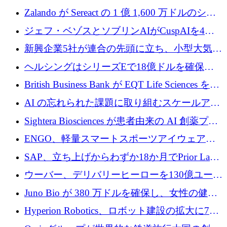
保
ーロを超える 60 以上のハイテク資金調達取引
Zalando が Sereact の 1 億 1,600 万ドルのシリ
ーズ B に参加し、AI を活用した倉庫自動化を
ジェフ・ベゾスとソブリンAIがCuspAIを4億
加速
5,000万ドルの資金調達で支援
新興企業5社が連合の先頭に立ち、小型大気質
センサーをEUのクリーンエア政策の中心に据
ヘルシングはシリーズEで18億ドルを確保、
える
ウーバーはデリバリー・ヒーローを130億ユー
British Business Bank が EQT Life Sciences を
ロの契約で買収、レボルトは2027年に米国の
2,500 万ユーロのコミットメントで支援
AI の忘れられた課題に取り組むスケールアッ
銀行を立ち上げる
プを実現: カメラロール
Sightera Biosciences が患者由来の AI 創薬プラ
ットフォームを拡大するために 300 万ユーロ
ENGO、軽量スマートスポーツアイウェアの
のプレシードをクローズ
進歩のために510万ユーロを調達
SAP、立ち上げからわずか18か月でPrior Labs
を10億ユーロ以上の契約で買収
ウーバー、デリバリーヒーローを130億ユーロ
の契約で買収、99か国にまたがるプラットフ
Juno Bio が 380 万ドルを確保し、女性の健康
ォームを構築
専用の初のシーケンスラボを開設
Hyperion Robotics、ロボット建設の拡大に740
万ドルを確保