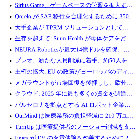
速するために150万ユーロを調達
Sirius Game、ゲームベースの学習を拡大する
ために 130 万ユーロの資金調達を完了
Qorelo が SAP 移行を合理化するために 350 万
ドルを調達
大手企業が TPRM ソリューションとして
Vanta を選択する理由
生存を超えて: Suun Health が母体ケアをどの
ように再考しているか
NEURA Roboticsが最大14億ドルを確保、
Bending Spoonsが米国IPOを申請、英国首相が
プレオ、新たな人員削減に着手、約50人を解
4億ポンドのチップ計画を発表
雇
主権の拡大: EU の政策がヨーロッパのディー
プテック戦略をどのように再構築しているか
メガラウンドが市場回復を後押しし、欧州の
ハイテク資金調達は5月に105億ユーロに回復
クラウド: 2025 年に最も多くの資金を調達し
た 10 社
バルセロナを拠点とする AI ロボット企業
Theker が 8,500 万ドルを調達
OurMind は医療業務の負担軽減に 210 万ユー
ロを寄付
TurnUp は医療提供者のノーショー削減を支援
するために 200 万ユーロを調達
Enera が EV の充電体験を改善するために 200