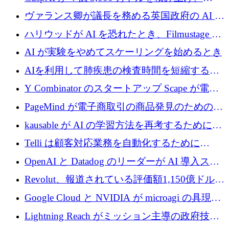
テルスから浮上
Resist.UA が 5,000 万ユーロの基金を立ち上
ヴァランス卿が議長を務める英国政府の AI タ
げ、DSIT が廃止される
スクフォースが発足
ハリウッドが AI を恐れたとき、Filmustage は
代わりにプリプロダクションに賭けました
AI が実験をやめてスケーリングを始めるとき
AIを利用して肺疾患の検査時間を短縮する英
国のヘルステック挑戦者が1900万ドルを獲得
Y Combinator のスタートアップ Scape が電子
メールを再考するために 320 万ドルを調達し
PageMind が電子商取引の商品発見のための
てステルスから浮上
AI を拡張するために 120 万ユーロを調達
kausable が AI の学習方法を再考するために
1,200 万ユーロを調達
Telli は顧客対応業務を自動化するために
1,500 万ドルのシードを確保
OpenAI と Datadog のリーダーが AI 導入スタ
ートアップ Arrakis を支援
Revolut、報道されている評価額1,150億ドルで
の新たな二次株式売却を確認
Google Cloud と NVIDIA が microagi の具現化
された AI の野望を推進
Lightning Reach がミッション主導の政府技術