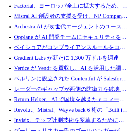
ーロを調達
拡大するために 500 万ユーロを確保
Factorial、ヨーロッパ全土に拡大するため、25
億ドルの評価額で1億5,000万ドルのシリーズD
Mistral AI 創設者の支援を受け、NP Company
を調達
がエンジニアリング向け AI を推進するために
Archestra.AI が次世代エージェントのユースケ
600 万ユーロのプレシードを確保
ースを実現するために 1,000 万ドルを調達
Opplane が AI 開発チームにセキュリティをも
たらすために 450 万ユーロを調達
ベイショアがコンプライアンスルールをコー
ド化するために800万ドルを調達
Gradient Labs が新たに 1,300 万ドルを調達
Vertice が Vendr を買収し、AI を活用した調達
インテリジェンス プラットフォームを構築
ベルリンに設立された Contentful が Salesforce
に買収される
レーダーのギャップが西側の防衛力を破壊 —
そしてベルリンのチップスタートアップがそ
Return Helper、AI で国境を越えた e コマース
れを埋める
の返品を利益に変えるシリーズ A で 400 万ド
Revolut、Mistral、Wayve back 6 桁の「Built in
ルを調達
Europe」キャンペーン
Invisix、チップ計測技術を変革するために
2,000 万ユーロのシードラウンドを完了
ゲーリー・リネカー氏のゴールハンガーがVC