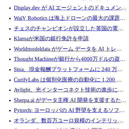
を調達
810万ポンドを確保
Display.dev が AI エージェントのドキュメント
コラボレーションを強化するために 47 万ユー
WaiV Robotics は海上ドローンの最大の課題の
ロを調達
1 つをどのように解決しているか
チェスのチャンピオンが設立した英国の電池
材料スタートアップ TaiSan が 465 万ポンドを
Klarnaが米国の銀行免許を申請
調達
Worldmodeldata がゲーム データを AI トレー
ニングに変えるために 700 万ポンドを獲得
Thought Machineが銀行から4000万ドルの資金
調達、年間収益1億ドルを突破
Stoa、現金報酬プラットフォームに 240 万ド
ルを確保
CurifyLabs は個別化医療の自動化に 1,200 万
ユーロを寄付
Aylight、光インターコネクト技術の進歩に向
けて450万ユーロのプレシードラウンドを終了
Sherpa.ai がデータ主権 AI 開発を支援するため
に 1,800 万ドルを調達
Pytorch: ヨーロッパの AI 野望を支えるソフト
ウェア層
オランダ、数百万ユーロ規模のインテリック
との提携で軍用ドローンにソフトウェアファ