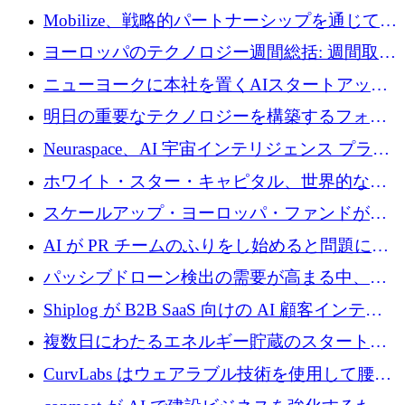
Mobilize、戦略的パートナーシップを通じて通
信ソフトウェア会社を拡大するための投資部
ヨーロッパのテクノロジー週間総括: 週間取引
門を立ち上げる
額 8 億 7,800 万ユーロと 2026 年上半期の主要
ニューヨークに本社を置くAIスタートアップ
トレンド
Modal Labsがロンドンオフィスを開設
明日の重要なテクノロジーを構築するフォト
ニクスのスケールアップに対応する
Neuraspace、AI 宇宙インテリジェンス プラッ
トフォームの拡大に 1,560 万ユーロを投資
ホワイト・スター・キャピタル、世界的なス
タートアップをシリーズAからBまで支援する
スケールアップ・ヨーロッパ・ファンドが初
ために2億5,000万ドルのファンドIVを閉鎖
の投資を行い、Iceeyeの10億ユーロのラウンド
AI が PR チームのふりをし始めると問題にな
を共同主導
ります
パッシブドローン検出の需要が高まる中、
Monava が資金調達ラウンドを終了
Shiplog が B2B SaaS 向けの AI 顧客インテリ
ジェンスを構築するために 100 万ドルを調達
複数日にわたるエネルギー貯蔵のスタートア
ップ、Ore Energy が新たな投資ラウンドで
CurvLabs はウェアラブル技術を使用して腰痛
4,300 万ドルを獲得
治療をどのように再考しているか