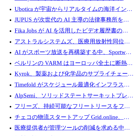
増
ステムを商業化し、焼却廃棄物を削減するた
Ubotica が宇宙からリアルタイムの海洋インテ
めに43万ポンドを確保
リジェンスを拡張するために 1,100 万ドルを
JUPUS が次世代の AI 主導の法律事務所を強
調達
化するために 1,300 万ユーロを調達
Fika Jobs が AI を活用したビデオ履歴書のた
めに 400 万ドルを調達
アストラルシステムズ、医療用放射性同位元
素の世界的な不足に対処するために2,300万ポ
AI がスポーツ放送を再構築する中、Sportway
ンドを調達
が 2,000 万ユーロを調達
ベルリンの VARM はヨーロッパ全土に断熱材
を拡張するために 1,750 万ユーロを投資
Kyrok、製薬および化学品のサプライチェーン
に AI を導入するために 310 万ユーロを確保
Timefold がスケジュール最適化インフラスト
ラクチャを拡張するためにシリーズ A で
AlpSemi、ソリッドステートサーキットブレー
1,300 万ドルを調達
カー技術の進歩のために1,700万ユーロを調達
フリーズ、持続可能なフリートリースをフラ
ンス全土に拡大するために1,300万ユーロを確
チェコの物流スタートアップ Grid.online、配
保
送量が 1 年で 10 倍に増加し、400 万ユーロの
医療提供者が管理ツールの削減を求める中、
利益を獲得
a16z が Prosper AI を 3,000 万ドルで支援