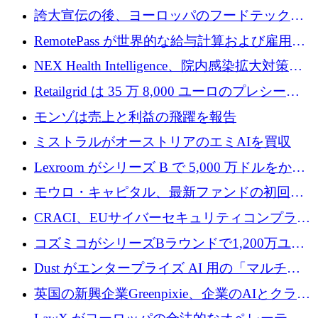
調達
産業化するために 2 億 8,000 万ユーロのベル
誇大宣伝の後、ヨーロッパのフードテックセ
リン GigaLab を発表
クターはファンダメンタルズを中心に再構築
RemotePass が世界的な給与計算および雇用プ
中
ラットフォームを拡大するために 1,740 万ド
NEX Health Intelligence、院内感染拡大対策に
ルを調達
100万ユーロを確保
Retailgrid は 35 万 8,000 ユーロのプレシード
ラウンドで小売業のスプレッドシートをター
モンゾは売上と利益の飛躍を報告
ゲットにしています
ミストラルがオーストリアのエミAIを買収
Lexroom がシリーズ B で 5,000 万ドルをかけ
てヨーロッパ大陸法用の法律 AI を構築
モウロ・キャピタル、最新ファンドの初回ク
ローズで4億ドルを確保
CRACI、EUサイバーセキュリティコンプライ
アンスプラットフォームのために140万ユーロ
コズミコがシリーズBラウンドで1,200万ユー
を調達
ロを調達
Dust がエンタープライズ AI 用の「マルチプ
レイヤー」オペレーティング システムを構築
英国の新興企業Greenpixie、企業のAIとクラウ
するシリーズ B で 4,000 万ドルを調達
ドのエネルギー無駄を削減するために470万ポ