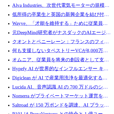
クプラットフォームの開発に65万ユーロを確
Alva Industries、次世代電気モーターの規模拡
保
大に 1,600 万ユーロを調達
低所得の卒業生と英国の新興企業を結び付け
るためにCommon Pathを開始
Wayve、「才能を維持する」ために従業員に
8,500万ドルの株式公開買い付けを実施
元DeepMind研究者がナスダックのAIエージェ
ントを拡張するためにCreandumの資金調達で
クオントとペニーレーン：フランスのフィン
記録を獲得
テックの友人と敵
何も支援しないタペストリーVCが8,000万ド
ルの資金を調達、ロンドン事務所を開設
オムニア、従業員を将来の創設者として支援
するために Firedrop でファンドを立ち上げる
Hypefy AI が世界的なインフルエンサー キャ
ンペーンを自動化するためにシリーズ A で
Digiclean が AI で産業用洗浄を最適化するた
720 万ドルを調達
めに 250 万ユーロを調達
Lucida AI、音声認識 AI の 700 万ドルのシー
ドラウンドを終了
Nomerra がプライベートマーケット運営を自
動化するために 200 万ドルを調達
Saltroad が 150 万ポンドを調達、AI プラット
フォーム Ogma を買収して子ども向け言語療
P101 は PranaVentures との統合と 1 億ユーロ