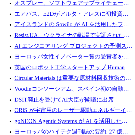
グループとしてポートフォリオを拡大し ETG
オスプレー、ソフトウェアサプライチェーン
に買収
攻撃を阻止するために265万ドルを確保
エアバス、E2Dがアルタ・アレスに初投資、
欧州防衛技術ファンドに5億ユーロを拠出
アイスランドの Sowilo が AI を活用したファ
ッション製品インテリジェンス プラットフォ
Resist.UA、ウクライナの戦場で実証された防
ームを拡大するためにプレシードを調達
衛技術を拡大するために5,000万ユーロの欧州
AI エンジニアリング プロジェクトの予測スタ
基金を立ち上げる
ートアップ Cascade が a16z アクセラレータか
ヨーロッパ女性イノベーター賞の受賞者を紹
らの支援を獲得
介します
英国のロボット工学スタートアップ Humanoid
がシリーズ A 1 億 5,200 万ドルで評価額 13 億
Circular Materials は重要な原材料回収技術の拡
5,000 万ドルに到達
張に 1,180 万ユーロを確保
Voodinコンソーシアム、スペイン初の自動木
製ブレード工場の建設にEU補助金4,800万ユ
DSIT廃止を受けてAI大臣が閣議に出席
ーロを確保
ORiS が宇宙用のレーザー駆動エネルギーイン
フラの構築に 500 万ユーロを調達
goNEON Agentic Systems が AI を活用したイ
ンフラ計画を加速するために 16 万ユーロを確
ヨーロッパのハイテク週刊誌の要約: 27 億ユ