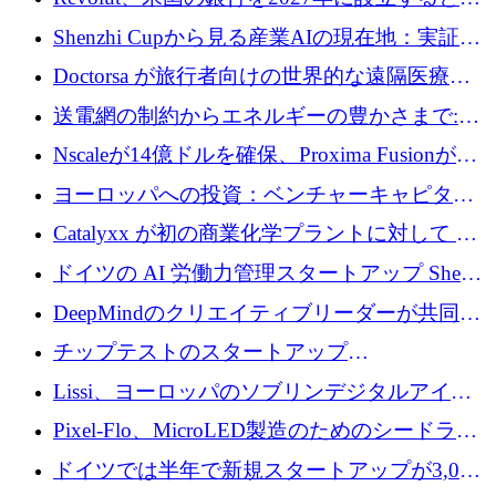
達取引
国の社長が語る
Shenzhi Cupから見る産業AIの現在地：実証と
産業実装への道筋
Doctorsa が旅行者向けの世界的な遠隔医療プ
ラットフォームを拡大するために 100 万ユー
送電網の制約からエネルギーの豊かさまで:
ロを調達
Envision の Gobi X がヨーロッパの AI の未来
Nscaleが14億ドルを確保、Proxima Fusionが4
にどのように貢献できるか
億1,100万ユーロを獲得、Invest EuropeはVCの
ヨーロッパへの投資：ベンチャーキャピタル
回復を見込む
が過去2番目に高い水準に到達
Catalyxx が初の商業化学プラントに対して EU
から 2,000 万ユーロ以上の支援を獲得
ドイツの AI 労働力管理スタートアップ Sherpa
がプレシードで 220 万ドルを調達
DeepMindのクリエイティブリーダーが共同設
立したAIライティングのスタートアップが
チップテストのスタートアップ
1,300万ドルのシード投資を調達
QuantumDiamondsが株式資金で1,500万ユーロ
Lissi、ヨーロッパのソブリンデジタルアイデ
を調達
ンティティの未来を推進するために350万ユー
Pixel-Flo、MicroLED製造のためのシードラウ
ロを調達
ンドで525万ポンドを獲得
ドイツでは半年で新規スタートアップが3,000