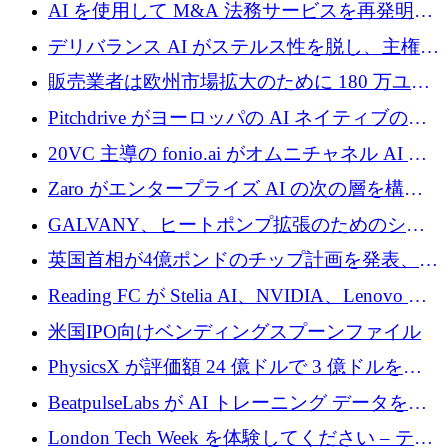
中、ICEYEは評価額100億ユーロ以上で4億
AI を使用して M&A 法務サービスを再発明す
5,000万ユーロを調達
るために 110 万ユーロを適切に確保
デリバランス AI がステルス性を脱し、主権の
あるエンタープライズ AI を強化
販売業者は欧州市場拡大のために 180 万ユー
ロを確保
Pitchdrive がヨーロッパの AI ネイティブの創
業者を支援するために 6,000 万ユーロを調達
20VC 主導の fonio.ai がオムニチャネル AI プ
ラットフォームのために 1,700 万ドルを調達
Zaro がエンタープライズ AI の次の層を構築
するために 510 万ドルを獲得
GALVANY、ヒートポンプ拡張のためのシー
ドラウンドで1,000万ユーロを確保
英国首相が4億ポンドのチップ計画を発表、英
国の新興企業は「ここで拡大」し「ここに留
Reading FC が Stelia AI、NVIDIA、Lenovo と
まる」
協力して AI Center of Excellence を立ち上げ
米国IPO向けベンディングスプーンファイル
PhysicsX が評価額 24 億ドルで 3 億ドルを調
達
BeatpulseLabs が AI トレーニング データを拡
張するために 180 万ドルのプレシードを調達
London Tech Week を体験してください – テク