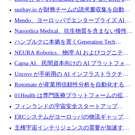
万ドルを調達
sunbay.io が財務チームの請求書収集を自動化
するために 55 万ユーロを調達
Mendo、ヨーロッパでエンタープライズ AI 導
入を拡大するために 1,200 万ユーロを確保
Nanordica Medical、抗生物質を含まない慢性創
傷治療薬を市場に投入するために 160 万ユー
ハンブルクに本拠を置くGeneration Tech
ロを調達
Partnersが5,000万ユーロのAIロールアップファ
NEURA Robotics、物理 AI およびコグニティ
ンドを立ち上げ
ブ ロボティクス プラットフォームを拡張する
Capsa AI、民間資本向けの AI プラットフォー
ためにシリーズ C で最大 14 億ドルを確保
ムを拡大するために 1,800 万ドルを調達
Uncovr が手術用の AI インフラストラクチャ
を構築するために 700 万ドルを調達
Rotomate が産業用信頼性分析を自動化するた
めに 210 万ユーロを調達
01Health は専門医療プラットフォームの拡大
に 1,500 万ドルを確保
フィンランドの宇宙安全スタートアップ
Aavuus が、スペースデブリ追跡に取り組むプ
ERCシステムがヨーロッパの物流ギャップを
レシード資金を獲得
埋めるために設計された重量物運搬用eVTOL
主権宇宙インテリジェンスの需要が加速する
であるVictorを発表