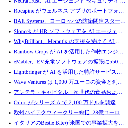
NeuralTrust、AI エージェント セキュリティ プ
ドルを確保
ラットフォームの拡張に 2,000 万ドルを調達
Rocapine がウェルネス アプリのポートフォリ
オを拡大するためにシリーズ A で 1,300 万ド
BAE Systems、ヨーロッパの防衛関連スタート
ルを調達
アップの規模拡大を支援するために 5,000 万
Sloneek が HR ソフトウェアを AI エージェン
ユーロの支援を開始
トに変えるために 600 万ドルを調達
WhyBrilliant、Merantix の支援を受けて AI 求
人マッチングを拡大するために 100 万ユーロ
Rainbow Crops が AI を活用した作物エンジニ
を調達
アリングを拡張するために 970 万ユーロを調
eMabler、EV充電ソフトウェアの拡張に550万
達
ユーロを確保
Lightbringer が AI を活用した特許サービスを
拡大するために 1,000 万ドルを調達
Wave Ventures は 1,000 万ユーロの資金と創設
者補助金で 10 周年を迎える
アンテラ・キャピタル、次世代の食品および
アグリテクノロジーのイノベーションを支援
Orbio がシリーズ A で 2,100 万ドルを調達、
するファンド III の初回クローズ額が 1 億ドル
AI 労働力管理を世界の最前線の労働者に提供
欧州ハイテクウィークリー総括: 28億ユーロの
に到達
取引と5月のハイライト
イタリアのBestie Biteが米国での事業拡大を加