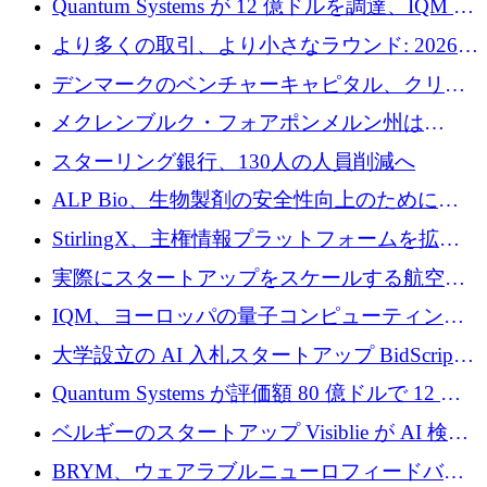
Quantum Systems が 12 億ドルを調達、IQM が
ースト戦略を採用
米国の主要取引所で初の欧州量子企業とな
より多くの取引、より小さなラウンド: 2026
る、6 月に欧州のスタートアップ資金調達
年 6 月に欧州のスタートアップ資金調達
デンマークのベンチャーキャピタル、クリメ
ンタム・キャピタルが気候変動対策ハードウ
メクレンブルク・フォアポンメルン州は
ェア投資として初回クローズで6,000万ユーロ
Nextcloud を州全体に展開し、オープンソース
スターリング銀行、130人の人員削減へ
を確保
戦略を拡大
ALP Bio、生物製剤の安全性向上のために
Venture Kick から 16 万 1,000 ユーロを調達
StirlingX、主権情報プラットフォームを拡張
するためにシリーズ A で 2,000 万ドルを確保
実際にスタートアップをスケールする航空イ
ノベーション モデルを学ぶ
IQM、ヨーロッパの量子コンピューティング
企業として初めて米国の主要取引所に上場
大学設立の AI 入札スタートアップ BidScript
がプレシード資金総額 100 万ドルを突破
Quantum Systems が評価額 80 億ドルで 12 億
ドルを調達
ベルギーのスタートアップ Visiblie が AI 検索
の可視化のために 50 万ユーロを調達
BRYM、ウェアラブルニューロフィードバッ