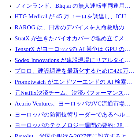
が 7 億ドルを調達
フィンランド、Bliq.ai の無人運転車両運用を
認可
HTG Medical が 45 万ユーロを調達し、ICU の
尿モニタリングを自動化するための MDR 認
RAROG は、日常のデバイスを人命救助の救
証を獲得
助ビーコンに変えるために 16 万 2,000 ユーロ
StratX が生きたバイオカバーで埋め立てメタ
を確保
ン対策に 119 万ドルを調達
TensorX がヨーロッパの AI 競争は GPU の所
有者によって決まると考える理由
Sodex Innovations が建設現場にリアルタイム
のインテリジェンスをもたらすために 400 万
プロロ、建設調達を最新化するために420万ポ
ユーロを確保
ンドを調達
Promptwatch がエンドツーエンドの AI 検索最
適化プラットフォームを拡張するために 600
元Netflix決済チーム、決済パフォーマンスプ
万ユーロを調達
ラットフォームNopanのためにこれまでに720
Acurio Ventures、ヨーロッパのVC流通市場の
万ユーロを調達
流動性を解放するために1億1,500万ユーロの
ヨーロッパの防衛技術リーダーであるヘルシ
ファンドを立ち上げる
ングは、180億ドルの評価額で18億ドルのシリ
ヨーロッパのテクノロジー週間の要約: 28 億
ーズEを確保
ユーロを超える 70 以上のテクノロジー資金調
Revolut、米国の銀行を2027年に設立すると米