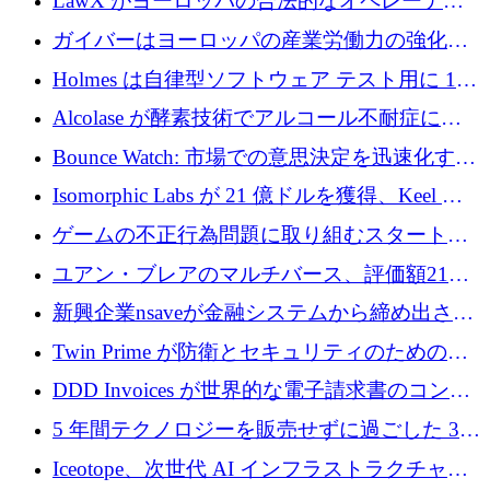
LawX がヨーロッパの合法的なオペレーティ
ンドを調達
ング システムを構築するために 750 万ユーロ
ガイバーはヨーロッパの産業労働力の強化に
を調達
貢献するために 140 万ユーロを獲得
Holmes は自律型ソフトウェア テスト用に 110
万ユーロのプレシードを提供して開始
Alcolase が酵素技術でアルコール不耐症に取
り組むために 150 万ユーロを調達
Bounce Watch: 市場での意思決定を迅速化する
ためのインテリジェンス層を構築する
Isomorphic Labs が 21 億ドルを獲得、Keel の
ネオバンク後の軸、ポーランドのソフトウェ
ゲームの不正行為問題に取り組むスタートア
ア進化
ップを紹介する
ユアン・ブレアのマルチバース、評価額21億
ドルで7,000万ドルを調達
新興企業nsaveが金融システムから締め出され
たシリア人に国際銀行アクセスをもたらす
Twin Prime が防衛とセキュリティのためのフ
ロンティア AI モデルを構築するために 1,000
DDD Invoices が世界的な電子請求書のコンプ
万ドルのプレシードを獲得
ライアンスを簡素化するために 131 万ユーロ
5 年間テクノロジーを販売せずに過ごした 3D
を調達
プリンティングのスタートアップを紹介しま
Iceotope、次世代 AI インフラストラクチャの
す