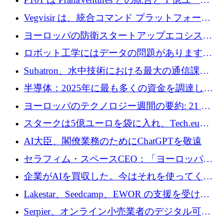
法を拡大
のファンドによりシード投資に拡大
Vegvisir は、統合コマンド プラットフォーム
を通じて関連する無人システムを接続するた
ヨーロッパの防衛スタートアップエコシステ
めの資金を調達します
ムとなったハッカソン
ロボット工学にはデータの問題があります。
Macrodata Labs はそれを解決したいと考えて
Subatron、水中技術における最大の通信課題
います
の 1 つに取り組むために 16 万 2,000 ユーロを
半導体：2025年に最も多くの資金を調達した
確保
10社
ヨーロッパのテクノロジー週間の要約: 21 億
ユーロの取引と Tech.eu Funding Explorer
スタークは5億ユーロを袋に入れ、Tech.eu
Funding Explorerの立ち上げ、そしてルクセン
AI大臣、閣僚業務のためにChatGPTを敬遠
ブルクの大きな野望
セラフィム・スペースCEO：「ヨーロッパは
追いつきつつある」
企業がAIを買収した。今はそれを使ってくれ
る人々が必要です
Lakestar、Seedcamp、EWOR の支援を受け、
SE3 が自律システム用の空間 AI プラットフォ
Serpier、オンライン小売業者のデジタル可視
ームを発表