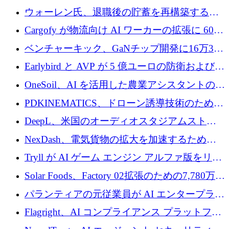
拡大
ェントの立ち上げに1,000万ポンドを調達
ウォーレン氏、退職後の貯蓄を再構築するた
めに1,000万ユーロを調達
Cargofy が物流向け AI ワーカーの拡張に 600
万ドルを獲得
ベンチャーキック、GaNチップ開発に16万3千
ユーロでMinisaを支援
Earlybird と AVP が 5 億ユーロの防衛および二
重用途の成長基金である E2D を立ち上げる
OneSoil、AI を活用した農業アシスタントの拡
大に​​ 100 万ユーロを確保
PDKINEMATICS、ドローン誘導技術のために
200 万ユーロを調達
DeepL、米国のオーディオスタジアムストリ
ーミング事業Mixhaloを買収
NexDash、電気貨物の拡大を加速するために
EIT Urban Mobilityから250万ユーロを確保
Tryll が AI ゲーム エンジン アルファ版をリリ
ースし、60 万ドルのプレシード資金を確保
Solar Foods、Factory 02拡張のための7,780万ユ
ーロの資金調達パッケージを獲得
パランティアの元従業員が AI エンタープライ
ズ スタートアップの Conduct に 6,000 万ドル
Flagright、AI コンプライアンス プラットフォ
を調達
ームを拡張するためにシリーズ A で 1,250 万