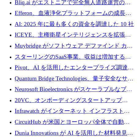
Bliq.ai がエストニアで完全無人道路運営の承
認を獲得
Efferon、血液浄化プラットフォームの成長に
250万ユーロを確保
AI: 2025 年に最も多くの資金を調達した 10 社
ICEYE、主権衛星インテリジェンスを拡張す
るために 3 億ユーロの信用枠を確保
Muybridge がソフトウェア デファインド カメ
ラ テクノロジーを拡張するためにシリーズ A
スターリングのSaaS事業、収益は増加するも
で 1,600 万ドルを調達
グループ利益は減少
Pivot、AI を活用したエンタープライズ調達プ
ラットフォームを拡大するために 4,000 万ド
Quantum Bridge Technologies、量子安全なサイ
ルを調達
バーセキュリティ インフラストラクチャの拡
Neurosoft Bioelectronics がスケーラブルなブレ
張にシリーズ A で 800 万ドルを投入
イン コンピューター インターフェイスのため
20VC、オンボーディングスタートアップ
に 750 万ドルを調達
Prelude へのシリーズ A 投資で 2,000 万ドルを
Infrawatch がインターネット インフラストラ
リード
クチャ インテリジェンス向けに 300 万ドルの
CircuitHub が米国とヨーロッパ全体で自動電
プレシードを確保
子機器製造を拡大するために 2,800 万ドルを
Dunia Innovations が AI を活用した材料発見を