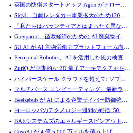
ジング プラットフォームを拡張するためにシ
英国の防衛スタートアップ Agon がドローン
リーズ B で 2,000 万ドルを確保
攻撃に対抗する仮想戦場を構築、3,000 万ドル
Sigvi、自動レンタカー事業拡大のため120万
を調達
ユーロを調達
「私たちはパランティアとはまったく異なる
会社です」とフランス人の「控えめな」後任
Greyparrot、循環経済のための AI 廃棄物イン
者は言う
テリジェンスを拡張するためにシリーズ B で
5U AI が AI 貨物労働力プラットフォーム向け
2,700 万ドルを確保
に 320 万ドルのプレシードを獲得
Perceptual Robotics、AI を活用した風力検査の
規模拡大に向けて 400 万ポンド以上を確保
ZuriQ が画期的な 2D 量子アーキテクチャを拡
張するために 2,550 万ドルを調達
ハイパースケール クラウドを超えて: ソブリ
ン コンピューティングに対する DFINITY の
マルチバース コンピューティング、最新ラウ
ビジョン
ンドで最大 5 億 7,000 万ドルを目標
Beelzebub が AI による企業サイバー防御強化
のために 300 万ユーロを調達
ヨーロッパのテクノロジー週間の総括: 50 以
上の取引に 10 億ユーロ以上を投資
BAEシステムズのエネルギースピンアウト原
子力タービンが1500万ポンドの資金調達でス
CuspAI が 4 億 5,000 万ドルを積み上げ、