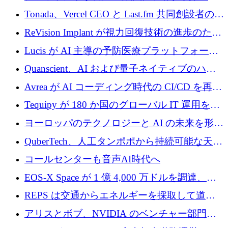
るなか、Voxmindが54万6,000ポンドのプレシ
Tonada、Vercel CEO と Last.fm 共同創設者の支
ード資金を調達
援を受けてステルス撤退
ReVision Implant が視力回復技術の進歩のため
に 400 万ユーロを確保
Lucis が AI 主導の予防医療プラットフォーム
を拡大するためにシリーズ A で 2,000 万ドル
Quanscient、AI および量子ネイティブのハー
を調達
ドウェア エンジニアリングを推進するために
Avrea が AI コーディング時代の CI/CD を再発
1,000 万ユーロを調達
明するために 470 万ドルをかけてステルスか
Tequipy が 180 か国のグローバル IT 運用を自
ら浮上
動化するために 300 万ユーロ以上を調達
ヨーロッパのテクノロジーと AI の未来を形作
る: イノベーション リーダーが Nexus
QuberTech、人工タンポポから持続可能な天然
Luxembourg 2026 に集まる理由
ゴムを開発するために 340 万ポンドを調達
コールセンターも音声AI時代へ
EOS-X Space が 1 億 4,000 万ドルを調達、
Mistral が Emmi AI を買収、Bliq がエストニア
REPS は交通からエネルギーを採取して道路
での完全無人道路運営を承認
を発電所に変えるために 2,360 万ドルを調達
アリスとボブ、NVIDIA のベンチャー部門か
らの投資でシリーズ B を拡大