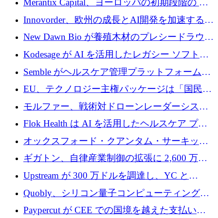
Merantix Capital、ヨーロッパの初期段階の AI
調達
スタートアップ向けに 1 億 300 万ユーロのフ
Innovorder、欧州の成長とAI開発を加速するた
ァンドを立ち上げる
めに2,000万ユーロを確保
New Dawn Bio が養殖木材のプレシードラウン
ドで 210 万ユーロを調達
Kodesage が AI を活用したレガシー ソフトウ
ェアの最新化のために 660 万ドルを調達
Semble がヘルスケア管理プラットフォームを
拡大するためにシリーズ C で 3,000 万ポンド
EU、テクノロジー主権パッケージは「国民の
を調達
保護」に関するものだと発言
モルファー、戦術対ドローンレーダーシステ
ムを最前線に近づけるために150万ユーロを調
Flok Health は AI を活用したヘルスケア プラ
達
ットフォームの成長に 1,250 万ドルを投資
オックスフォード・クアンタム・サーキット
が「成人向け」2億6,000万ポンドの資金調達
ギガトン、自律産業制御の拡張に 2,600 万ド
ラウンドを獲得
ルを調達
Upstream が 300 万ドルを調達し、YC と
Xavier Niel が支援する共同 AI 受信箱を立ち上
Quobly、シリコン量子コンピューティングの
げる
商用化のためにシリーズ A で 1 億 1,500 万ユ
Paypercut が CEE での国境を越えた支払いを