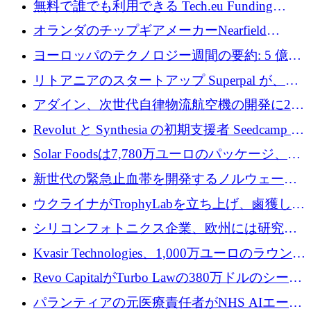
無料で誰でも利用できる Tech.eu Funding
Explorer のご紹介
オランダのチップギアメーカーNearfield
Instrumentsが3億8,000万ドルを調達
ヨーロッパのテクノロジー週間の要約: 5 億
8,500 万ユーロを超える 60 以上のテクノロジ
リトアニアのスタートアップ Superpal が、
ー資金調達取引
Slack 内に構築された AI コワーカー プラット
アダイン、次世代自律物流航空機の開発に250
フォームのために 50 万ユーロを調達
万ユーロを確保
Revolut と Synthesia の初期支援者 Seedcamp が
3 億 2,000 万ドルを調達、米国に投資
Solar Foodsは7,780万ユーロのパッケージ、5
億ユーロの防衛および二重用途成長基金EDM
新世代の緊急止血帯を開発するノルウェーの
を開始、ヨーロッパのシリコンフォトニクス
スタートアップ企業を紹介する
ウクライナがTrophyLabを立ち上げ、鹵獲した
に警告
ロシア兵器を戦場の研究開発プラットフォー
シリコンフォトニクス企業、欧州には研究を
ムに変える
商業的に成功させるためのインフラが不足し
Kvasir Technologies、1,000万ユーロのラウンド
ていると警告
で成長を促進
Revo CapitalがTurbo Lawの380万ドルのシード
ラウンドを主導し、訴訟プラットフォームを
パランティアの元医療責任者がNHS AIエージ