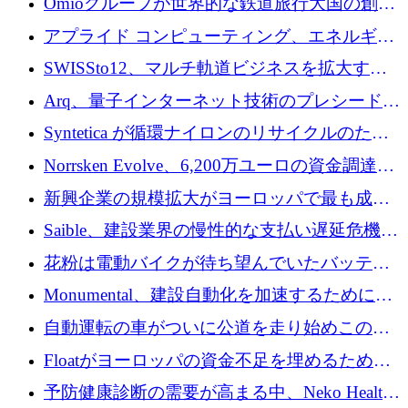
Omioグループが世界的な鉄道旅行大国の創設
を目指してRail Europeを買収
アプライド コンピューティング、エネルギー
向け基盤 AI の拡張に 2,000 万ドルを調達
SWISSto12、マルチ軌道ビジネスを拡大する
ためにシリーズCで7,000万ドルを調達
Arq、量子インターネット技術のプレシードと
して140万ドルを確保
Syntetica が循環ナイロンのリサイクルのため
にシリーズ A で 3,000 万ドルを調達
Norrsken Evolve、6,200万ユーロの資金調達
後、アムステルダムに根を張る
新興企業の規模拡大がヨーロッパで最も成功
した創業者を生み出す、アントラー氏が発見
Saible、建設業界の慢性的な支払い遅延危機に
対処するために 290 万ポンドを調達
花粉は電動バイクが待ち望んでいたバッテリ
ー交換ネットワークを構築している
Monumental、建設自動化を加速するためにシ
リーズ B で 3,200 万ドルを確保
自動運転の車がついに公道を走り始めこの国
が世界をリードしようとしている
Floatがヨーロッパの資金不足を埋めるために
シリーズAで450万ユーロを調達
予防健康診断の需要が高まる中、Neko Health