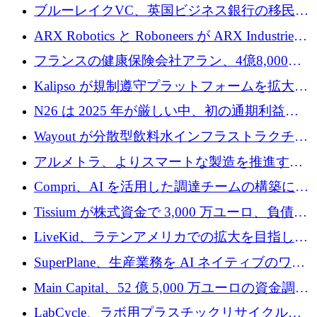
性向上を支援するために 140 万ユーロを調達
ブルーレイクVC、英国ビジネス銀行の移民主
導スタートアップ支援で初のファンド獲得に
ARX Robotics と Roboneers が ARX Industries
迫る
を設立し、無人地上車両の生産を拡大
フランスの健康保険会社アラン、4億8,000万
ユーロの資金調達ラウンドで合意
Kalipso が規制遵守プラットフォームを拡大す
るために 320 万ドルを調達
N26 は 2025 年が厳しい中、初の通期利益を
達成
Wayout が分散型飲料水インフラストラクチャ
プラットフォームを拡張するために 242 万ユ
アルメトラ、よりスマートな製造を推進する
ーロを調達
ためにシリーズ A で 1,630 万ユーロを確保
Compri、AI を活用した調達チームの構築に
320 万ユーロを確保
Tissium が株式資金で 3,000 万ユーロ、負債で
3,000 万ユーロを調達
LiveKid、ラテンアメリカでの拡大を目指して
Aldea を買収
SuperPlane、生産業務を AI ネイティブのワー
クフロー層に変えるために 260 万ドルを確保
Main Capital、52 億 5,000 万ユーロの資金調達
でエンタープライズ ソフトウェアの開発を倍
LabCycle、ラボ用プラスチックリサイクルシ