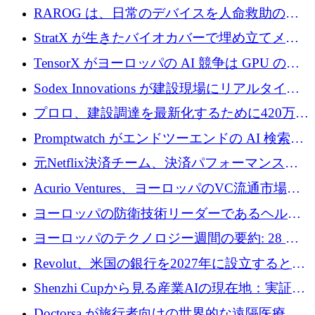
尿モニタリングを自動化するための MDR 認
RAROG は、日常のデバイスを人命救助の救
証を獲得
助ビーコンに変えるために 16 万 2,000 ユーロ
StratX が生きたバイオカバーで埋め立てメタ
を確保
ン対策に 119 万ドルを調達
TensorX がヨーロッパの AI 競争は GPU の所
有者によって決まると考える理由
Sodex Innovations が建設現場にリアルタイム
のインテリジェンスをもたらすために 400 万
プロロ、建設調達を最新化するために420万ポ
ユーロを確保
ンドを調達
Promptwatch がエンドツーエンドの AI 検索最
適化プラットフォームを拡張するために 600
元Netflix決済チーム、決済パフォーマンスプ
万ユーロを調達
ラットフォームNopanのためにこれまでに720
Acurio Ventures、ヨーロッパのVC流通市場の
万ユーロを調達
流動性を解放するために1億1,500万ユーロの
ヨーロッパの防衛技術リーダーであるヘルシ
ファンドを立ち上げる
ングは、180億ドルの評価額で18億ドルのシリ
ヨーロッパのテクノロジー週間の要約: 28 億
ーズEを確保
ユーロを超える 70 以上のテクノロジー資金調
Revolut、米国の銀行を2027年に設立すると米
達取引
国の社長が語る
Shenzhi Cupから見る産業AIの現在地：実証と
産業実装への道筋
Doctorsa が旅行者向けの世界的な遠隔医療プ