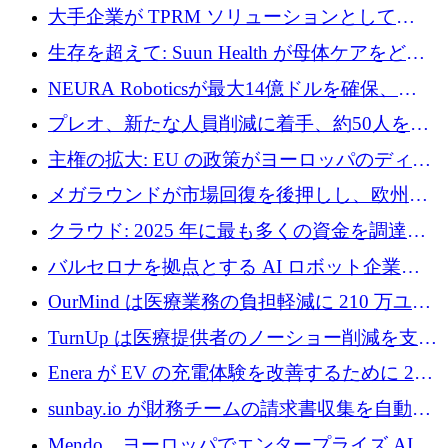
ドルを調達
大手企業が TPRM ソリューションとして
Vanta を選択する理由
生存を超えて: Suun Health が母体ケアをどの
ように再考しているか
NEURA Roboticsが最大14億ドルを確保、
Bending Spoonsが米国IPOを申請、英国首相が
プレオ、新たな人員削減に着手、約50人を解
4億ポンドのチップ計画を発表
雇
主権の拡大: EU の政策がヨーロッパのディー
プテック戦略をどのように再構築しているか
メガラウンドが市場回復を後押しし、欧州の
ハイテク資金調達は5月に105億ユーロに回復
クラウド: 2025 年に最も多くの資金を調達し
た 10 社
バルセロナを拠点とする AI ロボット企業
Theker が 8,500 万ドルを調達
OurMind は医療業務の負担軽減に 210 万ユー
ロを寄付
TurnUp は医療提供者のノーショー削減を支援
するために 200 万ユーロを調達
Enera が EV の充電体験を改善するために 200
万ドルを調達
sunbay.io が財務チームの請求書収集を自動化
するために 55 万ユーロを調達
Mendo、ヨーロッパでエンタープライズ AI 導