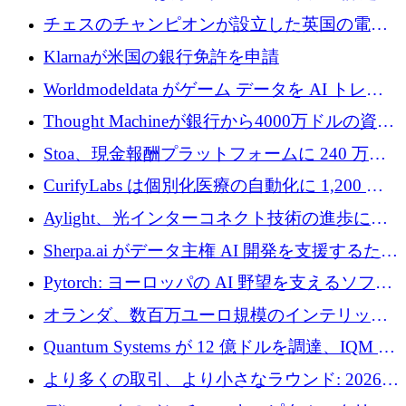
ロを調達
1 つをどのように解決しているか
チェスのチャンピオンが設立した英国の電池
材料スタートアップ TaiSan が 465 万ポンドを
Klarnaが米国の銀行免許を申請
調達
Worldmodeldata がゲーム データを AI トレー
ニングに変えるために 700 万ポンドを獲得
Thought Machineが銀行から4000万ドルの資金
調達、年間収益1億ドルを突破
Stoa、現金報酬プラットフォームに 240 万ド
ルを確保
CurifyLabs は個別化医療の自動化に 1,200 万
ユーロを寄付
Aylight、光インターコネクト技術の進歩に向
けて450万ユーロのプレシードラウンドを終了
Sherpa.ai がデータ主権 AI 開発を支援するため
に 1,800 万ドルを調達
Pytorch: ヨーロッパの AI 野望を支えるソフト
ウェア層
オランダ、数百万ユーロ規模のインテリック
との提携で軍用ドローンにソフトウェアファ
Quantum Systems が 12 億ドルを調達、IQM が
ースト戦略を採用
米国の主要取引所で初の欧州量子企業とな
より多くの取引、より小さなラウンド: 2026
る、6 月に欧州のスタートアップ資金調達
年 6 月に欧州のスタートアップ資金調達