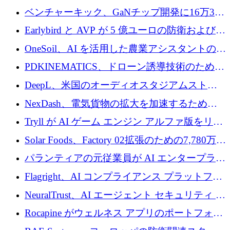
万ドルを獲得
ベンチャーキック、GaNチップ開発に16万3千
ユーロでMinisaを支援
Earlybird と AVP が 5 億ユーロの防衛および二
重用途の成長基金である E2D を立ち上げる
OneSoil、AI を活用した農業アシスタントの拡
大に​​ 100 万ユーロを確保
PDKINEMATICS、ドローン誘導技術のために
200 万ユーロを調達
DeepL、米国のオーディオスタジアムストリ
ーミング事業Mixhaloを買収
NexDash、電気貨物の拡大を加速するために
EIT Urban Mobilityから250万ユーロを確保
Tryll が AI ゲーム エンジン アルファ版をリリ
ースし、60 万ドルのプレシード資金を確保
Solar Foods、Factory 02拡張のための7,780万ユ
ーロの資金調達パッケージを獲得
パランティアの元従業員が AI エンタープライ
ズ スタートアップの Conduct に 6,000 万ドル
Flagright、AI コンプライアンス プラットフォ
を調達
ームを拡張するためにシリーズ A で 1,250 万
NeuralTrust、AI エージェント セキュリティ プ
ドルを確保
ラットフォームの拡張に 2,000 万ドルを調達
Rocapine がウェルネス アプリのポートフォリ
オを拡大するためにシリーズ A で 1,300 万ド