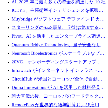
AI: 2025 年に最も多くの資金を調達した 10 社
ICEYE、主権衛星インテリジェンスを拡張す
るために 3 億ユーロの信用枠を確保
Muybridge がソフトウェア デファインド カメ
ラ テクノロジーを拡張するためにシリーズ A
スターリングのSaaS事業、収益は増加するも
で 1,600 万ドルを調達
グループ利益は減少
Pivot、AI を活用したエンタープライズ調達プ
ラットフォームを拡大するために 4,000 万ド
Quantum Bridge Technologies、量子安全なサイ
ルを調達
バーセキュリティ インフラストラクチャの拡
Neurosoft Bioelectronics がスケーラブルなブレ
張にシリーズ A で 800 万ドルを投入
イン コンピューター インターフェイスのため
20VC、オンボーディングスタートアップ
に 750 万ドルを調達
Prelude へのシリーズ A 投資で 2,000 万ドルを
Infrawatch がインターネット インフラストラ
リード
クチャ インテリジェンス向けに 300 万ドルの
CircuitHub が米国とヨーロッパ全体で自動電
プレシードを確保
子機器製造を拡大するために 2,800 万ドルを
Dunia Innovations が AI を活用した材料発見を
調達
産業化するために 2 億 8,000 万ユーロのベル
誇大宣伝の後、ヨーロッパのフードテックセ
リン GigaLab を発表
クターはファンダメンタルズを中心に再構築
RemotePass が世界的な給与計算および雇用プ