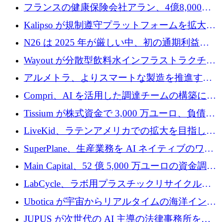
を設立し、無人地上車両の生産を拡大
フランスの健康保険会社アラン、4億8,000万
ユーロの資金調達ラウンドで合意
Kalipso が規制遵守プラットフォームを拡大す
るために 320 万ドルを調達
N26 は 2025 年が厳しい中、初の通期利益を
達成
Wayout が分散型飲料水インフラストラクチャ
プラットフォームを拡張するために 242 万ユ
アルメトラ、よりスマートな製造を推進する
ーロを調達
ためにシリーズ A で 1,630 万ユーロを確保
Compri、AI を活用した調達チームの構築に
320 万ユーロを確保
Tissium が株式資金で 3,000 万ユーロ、負債で
3,000 万ユーロを調達
LiveKid、ラテンアメリカでの拡大を目指して
Aldea を買収
SuperPlane、生産業務を AI ネイティブのワー
クフロー層に変えるために 260 万ドルを確保
Main Capital、52 億 5,000 万ユーロの資金調達
でエンタープライズ ソフトウェアの開発を倍
LabCycle、ラボ用プラスチックリサイクルシ
増
ステムを商業化し、焼却廃棄物を削減するた
Ubotica が宇宙からリアルタイムの海洋インテ
めに43万ポンドを確保
リジェンスを拡張するために 1,100 万ドルを
JUPUS が次世代の AI 主導の法律事務所を強