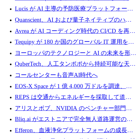
に 400 万ユーロを確保
Lucis が AI 主導の予防医療プラットフォーム
を拡大するためにシリーズ A で 2,000 万ドル
Quanscient、AI および量子ネイティブのハー
を調達
ドウェア エンジニアリングを推進するために
Avrea が AI コーディング時代の CI/CD を再発
1,000 万ユーロを調達
明するために 470 万ドルをかけてステルスか
Tequipy が 180 か国のグローバル IT 運用を自
ら浮上
動化するために 300 万ユーロ以上を調達
ヨーロッパのテクノロジーと AI の未来を形作
る: イノベーション リーダーが Nexus
QuberTech、人工タンポポから持続可能な天然
Luxembourg 2026 に集まる理由
ゴムを開発するために 340 万ポンドを調達
コールセンターも音声AI時代へ
EOS-X Space が 1 億 4,000 万ドルを調達、
Mistral が Emmi AI を買収、Bliq がエストニア
REPS は交通からエネルギーを採取して道路
での完全無人道路運営を承認
を発電所に変えるために 2,360 万ドルを調達
アリスとボブ、NVIDIA のベンチャー部門か
らの投資でシリーズ B を拡大
Bliq.ai がエストニアで完全無人道路運営の承
認を獲得
Efferon、血液浄化プラットフォームの成長に
250万ユーロを確保