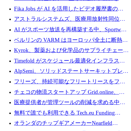
調達
化するために 1,300 万ユーロを調達
Fika Jobs が AI を活用したビデオ履歴書のた
めに 400 万ドルを調達
アストラルシステムズ、医療用放射性同位元
素の世界的な不足に対処するために2,300万ポ
AI がスポーツ放送を再構築する中、Sportway
ンドを調達
が 2,000 万ユーロを調達
ベルリンの VARM はヨーロッパ全土に断熱材
を拡張するために 1,750 万ユーロを投資
Kyrok、製薬および化学品のサプライチェーン
に AI を導入するために 310 万ユーロを確保
Timefold がスケジュール最適化インフラスト
ラクチャを拡張するためにシリーズ A で
AlpSemi、ソリッドステートサーキットブレー
1,300 万ドルを調達
カー技術の進歩のために1,700万ユーロを調達
フリーズ、持続可能なフリートリースをフラ
ンス全土に拡大するために1,300万ユーロを確
チェコの物流スタートアップ Grid.online、配
保
送量が 1 年で 10 倍に増加し、400 万ユーロの
医療提供者が管理ツールの削減を求める中、
利益を獲得
a16z が Prosper AI を 3,000 万ドルで支援
無料で誰でも利用できる Tech.eu Funding
Explorer のご紹介
オランダのチップギアメーカーNearfield
Instrumentsが3億8,000万ドルを調達