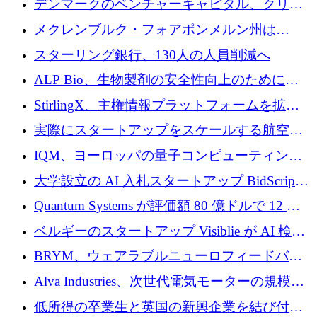
デンマークのベンチャーキャピタル、クリメ
ンタム・キャピタルが気候変動対策ハードウ
メクレンブルク・フォアポンメルン州は
ェア投資として初回クローズで6,000万ユーロ
Nextcloud を州全体に展開し、オープンソース
スターリング銀行、130人の人員削減へ
を確保
戦略を拡大
ALP Bio、生物製剤の安全性向上のために
Venture Kick から 16 万 1,000 ユーロを調達
StirlingX、主権情報プラットフォームを拡張
するためにシリーズ A で 2,000 万ドルを確保
実際にスタートアップをスケールする航空イ
ノベーション モデルを学ぶ
IQM、ヨーロッパの量子コンピューティング
企業として初めて米国の主要取引所に上場
大学設立の AI 入札スタートアップ BidScript
がプレシード資金総額 100 万ドルを突破
Quantum Systems が評価額 80 億ドルで 12 億
ドルを調達
ベルギーのスタートアップ Visiblie が AI 検索
の可視化のために 50 万ユーロを調達
BRYM、ウェアラブルニューロフィードバッ
クプラットフォームの開発に65万ユーロを確
Alva Industries、次世代電気モーターの規模拡
保
大に 1,600 万ユーロを調達
低所得の卒業生と英国の新興企業を結び付け