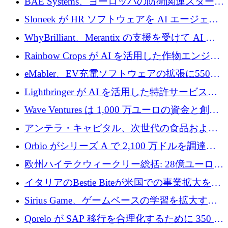
BAE Systems、ヨーロッパの防衛関連スタート
ルを調達
アップの規模拡大を支援するために 5,000 万
Sloneek が HR ソフトウェアを AI エージェン
ユーロの支援を開始
トに変えるために 600 万ドルを調達
WhyBrilliant、Merantix の支援を受けて AI 求
人マッチングを拡大するために 100 万ユーロ
Rainbow Crops が AI を活用した作物エンジニ
を調達
アリングを拡張するために 970 万ユーロを調
eMabler、EV充電ソフトウェアの拡張に550万
達
ユーロを確保
Lightbringer が AI を活用した特許サービスを
拡大するために 1,000 万ドルを調達
Wave Ventures は 1,000 万ユーロの資金と創設
者補助金で 10 周年を迎える
アンテラ・キャピタル、次世代の食品および
アグリテクノロジーのイノベーションを支援
Orbio がシリーズ A で 2,100 万ドルを調達、
するファンド III の初回クローズ額が 1 億ドル
AI 労働力管理を世界の最前線の労働者に提供
欧州ハイテクウィークリー総括: 28億ユーロの
に到達
取引と5月のハイライト
イタリアのBestie Biteが米国での事業拡大を加
速するために150万ユーロを調達
Sirius Game、ゲームベースの学習を拡大する
ために 130 万ユーロの資金調達を完了
Qorelo が SAP 移行を合理化するために 350 万