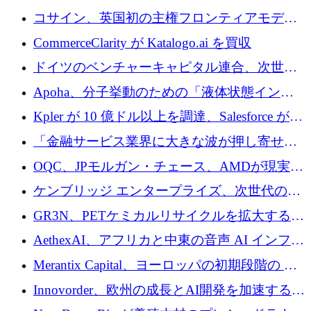
供給するために 250 万ユーロを寄付
コサイン、英国初の主権フロンティアモデル
で業界の支援を確保
CommerceClarity が Katalogo.ai を買収
ドイツのベンチャーキャピタル連合、次世代
スタートアップの成長に向けて機関投資家へ
Apoha、分子挙動のための「液体状態インテ
の資本シフトを呼びかけ
リジェンス」を構築するために3,600万ドルを
Kpler が 10 億ドル以上を調達、Salesforce が
かけてステルス状態から出現
Contentful を買収、Built in Europe キャンペー
「金融サービス業界に大きな波が押し寄せて
ンを開始
いる」と「欧州初のAIネイティブ銀行」のボ
OQC、JPモルガン・チェース、AMDが現実世
スが語る
界のフィンテック・アプリケーションを探索
ケンブリッジ エンタープライズ、次世代のデ
するためにQuantum-AIデータセンターを立ち
ィープテック創設者向けにロンドンの出発点
GR3N、PETケミカルリサイクルを拡大するた
上げ
を構築
めにシリーズBで1,550万ユーロを調達
AethexAI、アフリカと中東の音声 AI インフラ
ストラクチャを構築するために 300 万ドルを
Merantix Capital、ヨーロッパの初期段階の AI
調達
スタートアップ向けに 1 億 300 万ユーロのフ
Innovorder、欧州の成長とAI開発を加速するた
ァンドを立ち上げる
めに2,000万ユーロを確保