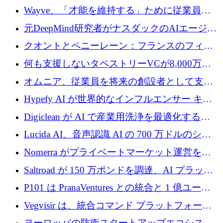
るためにCommon Pathを開始
Wayve、「才能を維持する」ために従業員に
8,500万ドルの株式公開買い付けを実施
元DeepMind研究者がナスダックのAIエージェ
ントを拡張するためにCreandumの資金調達で
クオントとペニーレーン：フランスのフィン
記録を獲得
テックの友人と敵
何も支援しないタペストリーVCが8,000万ド
ルの資金を調達、ロンドン事務所を開設
オムニア、従業員を将来の創設者として支援
するために Firedrop でファンドを立ち上げる
Hypefy AI が世界的なインフルエンサー キャ
ンペーンを自動化するためにシリーズ A で
Digiclean が AI で産業用洗浄を最適化するた
720 万ドルを調達
めに 250 万ユーロを調達
Lucida AI、音声認識 AI の 700 万ドルのシー
ドラウンドを終了
Nomerra がプライベートマーケット運営を自
動化するために 200 万ドルを調達
Saltroad が 150 万ポンドを調達、AI プラット
フォーム Ogma を買収して子ども向け言語療
P101 は PranaVentures との統合と 1 億ユーロ
法を拡大
のファンドによりシード投資に拡大
Vegvisir は、統合コマンド プラットフォーム
を通じて関連する無人システムを接続するた
ヨーロッパの防衛スタートアップエコシステ