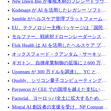
New Dawn Bio が養殖木材のプレシードラウン
ドで 210 万ユーロを調達
Kodesage が AI を活用したレガシー ソフトウ
ェアの最新化のために 660 万ドルを調達
Semble がヘルスケア管理プラットフォームを
拡大するためにシリーズ C で 3,000 万ポンド
EU、テクノロジー主権パッケージは「国民の
を調達
保護」に関するものだと発言
モルファー、戦術対ドローンレーダーシステ
ムを最前線に近づけるために150万ユーロを調
Flok Health は AI を活用したヘルスケア プラ
達
ットフォームの成長に 1,250 万ドルを投資
オックスフォード・クアンタム・サーキット
が「成人向け」2億6,000万ポンドの資金調達
ギガトン、自律産業制御の拡張に 2,600 万ド
ラウンドを獲得
ルを調達
Upstream が 300 万ドルを調達し、YC と
Xavier Niel が支援する共同 AI 受信箱を立ち上
Quobly、シリコン量子コンピューティングの
げる
商用化のためにシリーズ A で 1 億 1,500 万ユ
Paypercut が CEE での国境を越えた支払いを
ーロを調達
拡大するために 500 万ユーロを確保
Factorial、ヨーロッパ全土に拡大するため、25
億ドルの評価額で1億5,000万ドルのシリーズD
Mistral AI 創設者の支援を受け、NP Company