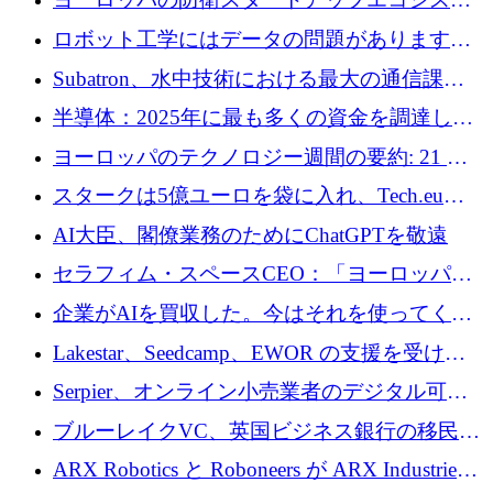
めの資金を調達します
ムとなったハッカソン
ロボット工学にはデータの問題があります。
Macrodata Labs はそれを解決したいと考えて
Subatron、水中技術における最大の通信課題
います
の 1 つに取り組むために 16 万 2,000 ユーロを
半導体：2025年に最も多くの資金を調達した
確保
10社
ヨーロッパのテクノロジー週間の要約: 21 億
ユーロの取引と Tech.eu Funding Explorer
スタークは5億ユーロを袋に入れ、Tech.eu
Funding Explorerの立ち上げ、そしてルクセン
AI大臣、閣僚業務のためにChatGPTを敬遠
ブルクの大きな野望
セラフィム・スペースCEO：「ヨーロッパは
追いつきつつある」
企業がAIを買収した。今はそれを使ってくれ
る人々が必要です
Lakestar、Seedcamp、EWOR の支援を受け、
SE3 が自律システム用の空間 AI プラットフォ
Serpier、オンライン小売業者のデジタル可視
ームを発表
性向上を支援するために 140 万ユーロを調達
ブルーレイクVC、英国ビジネス銀行の移民主
導スタートアップ支援で初のファンド獲得に
ARX Robotics と Roboneers が ARX Industries
迫る