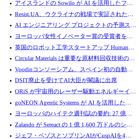
欧州防衛技術ファンドに5億ユーロを拠出
アイスランドの Sowilo が AI を活用したファ
ッション製品インテリジェンス プラットフォ
Resist.UA、ウクライナの戦場で実証された防
ームを拡大するためにプレシードを調達
衛技術を拡大するために5,000万ユーロの欧州
AI エンジニアリング プロジェクトの予測スタ
基金を立ち上げる
ートアップ Cascade が a16z アクセラレータか
ヨーロッパ女性イノベーター賞の受賞者を紹
らの支援を獲得
介します
英国のロボット工学スタートアップ Humanoid
がシリーズ A 1 億 5,200 万ドルで評価額 13 億
Circular Materials は重要な原材料回収技術の拡
5,000 万ドルに到達
張に 1,180 万ユーロを確保
Voodinコンソーシアム、スペイン初の自動木
製ブレード工場の建設にEU補助金4,800万ユ
DSIT廃止を受けてAI大臣が閣議に出席
ーロを確保
ORiS が宇宙用のレーザー駆動エネルギーイン
フラの構築に 500 万ユーロを調達
goNEON Agentic Systems が AI を活用したイ
ンフラ計画を加速するために 16 万ユーロを確
ヨーロッパのハイテク週刊誌の要約: 27 億ユ
保
ーロを超える 60 以上のハイテク資金調達取引
Zalando が Sereact の 1 億 1,600 万ドルのシリ
ーズ B に参加し、AI を活用した倉庫自動化を
ジェフ・ベゾスとソブリンAIがCuspAIを4億