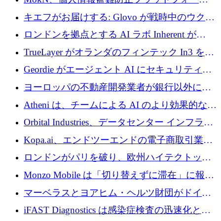
を奪還
の成長のためにシリーズ A で 1,500 万ドルを
キエフがお届けする: Glovo が戦時中のウクラ
調達
イナで最も急速に成長する市場の 1 つをどの
ロンドンを拠点とする AI ラボ Inherent が
ように拡大したか
5,000 万ドルの資金調達でステルスから浮上
TrueLayer がオランダのフィンテック In3 を買
収、チェックアウト時にクレジットを提供
Geordie がエージェント AI にセキュリティと
ガバナンスをもたらすために 3,000 万ドルを
ヨーロッパの不動産開発業者が銀行以外にも
調達
目を向けているため、InRentoの資金調達額は
Atheni は、チームによる AI のより効果的な使
1億ユーロを突破
用を支援するために 35 万ポンドを確保
Orbital Industries、データセンター インフラス
トラクチャ システムの拡張に 5,000 万ドルを
Kopa.ai、エンドツーエンドの電子商取引業務
確保
用の AI エージェントを構築するために 200
ロンドンがパリを破り、欧州ハイテクトップ
万ユーロを調達
の座を奪還
Monzo Mobile は「切り替えずに滞在」に報酬
を与える
マーベラスとヨアヒム・ヘルツ財団がドイツ
の商業化ギャップを埋めるために2,000万ユー
iFAST Diagnostics は感染症検査の迅速化と抗
ロのディープテック基金を立ち上げる