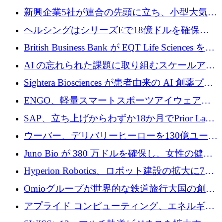
加速
5,000万ドルの資金調達で支援
新興企業5社が連合の先頭に立ち、小型大気質
センサーをEUのクリーンエア政策の中心に据
ヘルシングはシリーズEで18億ドルを確保、
える
ウーバーはデリバリー・ヒーローを130億ユー
British Business Bank が EQT Life Sciences を
ロの契約で買収、レボルトは2027年に米国の
2,500 万ユーロのコミットメントで支援
AI の忘れられた課題に取り組むスケールアッ
銀行を立ち上げる
プを実現: カメラロール
Sightera Biosciences が患者由来の AI 創薬プラ
ットフォームを拡大するために 300 万ユーロ
ENGO、軽量スマートスポーツアイウェアの
のプレシードをクローズ
進歩のために510万ユーロを調達
SAP、立ち上げからわずか18か月でPrior Labs
を10億ユーロ以上の契約で買収
ウーバー、デリバリーヒーローを130億ユーロ
の契約で買収、99か国にまたがるプラットフ
Juno Bio が 380 万ドルを確保し、女性の健康
ォームを構築
専用の初のシーケンスラボを開設
Hyperion Robotics、ロボット建設の拡大に740
万ドルを確保
Omioグループが世界的な鉄道旅行大国の創設
を目指してRail Europeを買収
アプライド コンピューティング、エネルギー
向け基盤 AI の拡張に 2,000 万ドルを調達