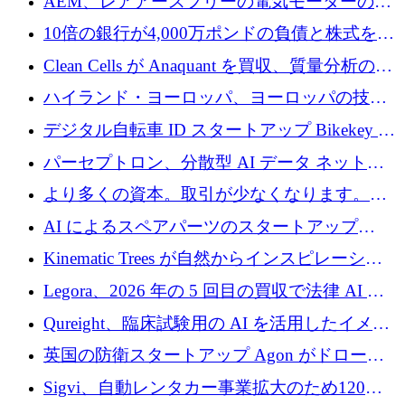
AEM、レアアースフリーの電気モーターの革
を拡張
新を加速するために1,600万ポンドを確保
10倍の銀行が4,000万ポンドの負債と株式を調
達
Clean Cells が Anaquant を買収、質量分析の専
門知識によるバイオ医薬品の品質管理を拡大
ハイランド・ヨーロッパ、ヨーロッパの技術
規模拡大を支援するために11億ユーロのファ
デジタル自転車 ID スタートアップ Bikekey が
ンドVIを閉鎖
TÖNNJES への投資を確保
パーセプトロン、分散型 AI データ ネットワ
ークの構築に 650 万ドルを調達
より多くの資本。取引が少なくなります。
2026 年上半期がヨーロッパのテクノロジーに
AI によるスペアパーツのスタートアップ
ついて語ること
Intropy が 1,100 万ドルを調達
Kinematic Trees が自然からインスピレーショ
ンを得たロボット ソフトウェアを拡張するた
Legora、2026 年の 5 回目の買収で法律 AI ス
めに 58 万 5,000 ポンドを調達
タートアップ Wexler を買収
Qureight、臨床試験用の AI を活用したイメー
ジング プラットフォームを拡張するためにシ
英国の防衛スタートアップ Agon がドローン
リーズ B で 2,000 万ドルを確保
攻撃に対抗する仮想戦場を構築、3,000 万ドル
Sigvi、自動レンタカー事業拡大のため120万
を調達