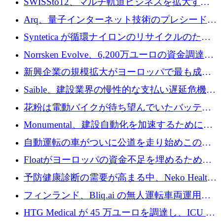
SWISSto12、マルチ軌道ビジネスを拡大する
ためにシリーズCで7,000万ドルを調達
Arq、量子インターネット技術のプレシードと
して140万ドルを確保
Syntetica が循環ナイロンのリサイクルのため
にシリーズ A で 3,000 万ドルを調達
Norrsken Evolve、6,200万ユーロの資金調達
後、アムステルダムに根を張る
新興企業の規模拡大がヨーロッパで最も成功
した創業者を生み出す、アントラー氏が発見
Saible、建設業界の慢性的な支払い遅延危機に
対処するために 290 万ポンドを調達
花粉は電動バイクが待ち望んでいたバッテリ
ー交換ネットワークを構築している
Monumental、建設自動化を加速するためにシ
リーズ B で 3,200 万ドルを確保
自動運転の車がついに公道を走り始めこの国
が世界をリードしようとしている
Floatがヨーロッパの資金不足を埋めるために
シリーズAで450万ユーロを調達
予防健康診断の需要が高まる中、Neko Health
が 7 億ドルを調達
フィンランド、Bliq.ai の無人運転車両運用を
認可
HTG Medical が 45 万ユーロを調達し、ICU の