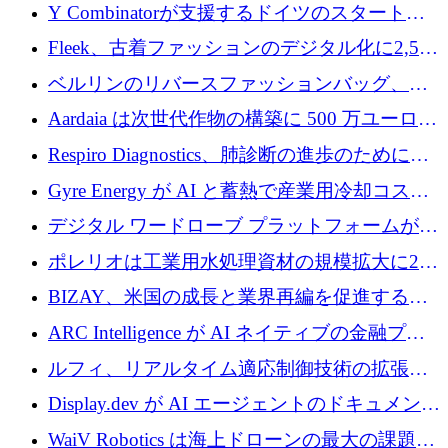
ス、支払いを統合するために 640 万ポンドを
Y Combinatorが支援するドイツのスタートア
確保
ップFintoが340万ドルを調達、シリコンバレ
Fleek、古着ファッションのデジタル化に2,500
ーではなくミュンヘンを選んだと語る
万ドルを確保
ベルリンのリバースファッションバッグ、繊
維仕分け規模拡大に7桁の資金調達
Aardaia は次世代作物の構築に 500 万ユーロを
寄付
Respiro Diagnostics、肺診断の進歩のために
100 万ポンドを確保
Gyre Energy が AI と蓄熱で産業用冷却コスト
を削減するために 130 万ドルを調達
デジタル ワードローブ プラットフォームが
1,000 万人のユーザーに到達し、Whering が
ポレリオは工業用水処理資材の規模拡大に240
700 万ドルを獲得
万ユーロを確保
BIZAY、米国の成長と業界再編を促進するた
めに5,500万ドルを確保
ARC Intelligence が AI ネイティブの金融プラ
ットフォームを拡大するために 400 万ユーロ
ルフィ、リアルタイム適応制御技術の拡張に
を調達
810万ポンドを確保
Display.dev が AI エージェントのドキュメント
コラボレーションを強化するために 47 万ユー
WaiV Robotics は海上ドローンの最大の課題の