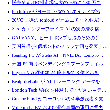
あるエンタープライズ AI を強化
販売業者は欧州市場拡大のために 180 万ユー
ロを確保
Pitchdrive がヨーロッパの AI ネイティブの創
業者を支援するために 6,000 万ユーロを調達
20VC 主導の fonio.ai がオムニチャネル AI プ
ラットフォームのために 1,700 万ドルを調達
Zaro がエンタープライズ AI の次の層を構築
するために 510 万ドルを獲得
GALVANY、ヒートポンプ拡張のためのシー
ドラウンドで1,000万ユーロを確保
英国首相が4億ポンドのチップ計画を発表、英
国の新興企業は「ここで拡大」し「ここに留
Reading FC が Stelia AI、NVIDIA、Lenovo と
まる」
協力して AI Center of Excellence を立ち上げ
米国IPO向けベンディングスプーンファイル
PhysicsX が評価額 24 億ドルで 3 億ドルを調
達
BeatpulseLabs が AI トレーニング データを拡
張するために 180 万ドルのプレシードを調達
London Tech Week を体験してください – テク
ノロジーがヨーロッパのイノベーションの未
Creator Fund がヨーロッパの科学創設者を支援
来を形作る場所
するために 5,600 万ドルを調達
Volteum は EV および混合車両の運用に電力を