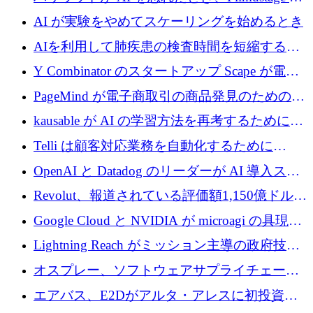
代わりにプリプロダクションに賭けました
AI が実験をやめてスケーリングを始めるとき
AIを利用して肺疾患の検査時間を短縮する英
国のヘルステック挑戦者が1900万ドルを獲得
Y Combinator のスタートアップ Scape が電子
メールを再考するために 320 万ドルを調達し
PageMind が電子商取引の商品発見のための
てステルスから浮上
AI を拡張するために 120 万ユーロを調達
kausable が AI の学習方法を再考するために
1,200 万ユーロを調達
Telli は顧客対応業務を自動化するために
1,500 万ドルのシードを確保
OpenAI と Datadog のリーダーが AI 導入スタ
ートアップ Arrakis を支援
Revolut、報道されている評価額1,150億ドルで
の新たな二次株式売却を確認
Google Cloud と NVIDIA が microagi の具現化
された AI の野望を推進
Lightning Reach がミッション主導の政府技術
グループとしてポートフォリオを拡大し ETG
オスプレー、ソフトウェアサプライチェーン
に買収
攻撃を阻止するために265万ドルを確保
エアバス、E2Dがアルタ・アレスに初投資、