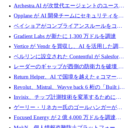
を調達
がエンジニアリング向け AI を推進するために
Archestra.AI が次世代エージェントのユースケ
600 万ユーロのプレシードを確保
ースを実現するために 1,000 万ドルを調達
Opplane が AI 開発チームにセキュリティをも
たらすために 450 万ユーロを調達
ベイショアがコンプライアンスルールをコー
ド化するために800万ドルを調達
Gradient Labs が新たに 1,300 万ドルを調達
Vertice が Vendr を買収し、AI を活用した調達
インテリジェンス プラットフォームを構築
ベルリンに設立された Contentful が Salesforce
に買収される
レーダーのギャップが西側の防衛力を破壊 —
そしてベルリンのチップスタートアップがそ
Return Helper、AI で国境を越えた e コマース
れを埋める
の返品を利益に変えるシリーズ A で 400 万ド
Revolut、Mistral、Wayve back 6 桁の「Built in
ルを調達
Europe」キャンペーン
Invisix、チップ計測技術を変革するために
2,000 万ユーロのシードラウンドを完了
ゲーリー・リネカー氏のゴールハンガーがVC
事業を開始
Focused Energy が 2 億 4,000 万ドルを調達、
TrueLayer が In3 を買収、ロンドンが首位の座
MokN、個人情報盗難防止プラットフォーム