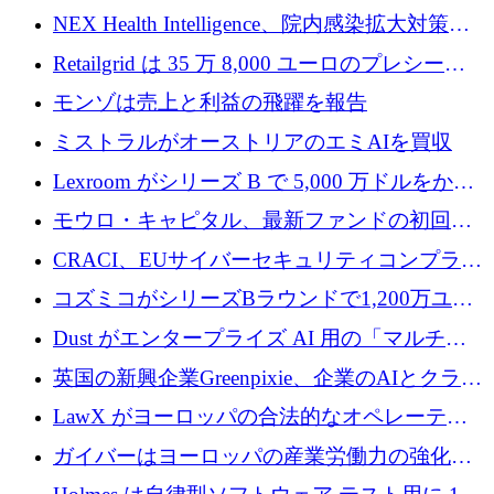
中
ラットフォームを拡大するために 1,740 万ド
NEX Health Intelligence、院内感染拡大対策に
ルを調達
100万ユーロを確保
Retailgrid は 35 万 8,000 ユーロのプレシード
ラウンドで小売業のスプレッドシートをター
モンゾは売上と利益の飛躍を報告
ゲットにしています
ミストラルがオーストリアのエミAIを買収
Lexroom がシリーズ B で 5,000 万ドルをかけ
てヨーロッパ大陸法用の法律 AI を構築
モウロ・キャピタル、最新ファンドの初回ク
ローズで4億ドルを確保
CRACI、EUサイバーセキュリティコンプライ
アンスプラットフォームのために140万ユーロ
コズミコがシリーズBラウンドで1,200万ユー
を調達
ロを調達
Dust がエンタープライズ AI 用の「マルチプ
レイヤー」オペレーティング システムを構築
英国の新興企業Greenpixie、企業のAIとクラウ
するシリーズ B で 4,000 万ドルを調達
ドのエネルギー無駄を削減するために470万ポ
LawX がヨーロッパの合法的なオペレーティ
ンドを調達
ング システムを構築するために 750 万ユーロ
ガイバーはヨーロッパの産業労働力の強化に
を調達
貢献するために 140 万ユーロを獲得