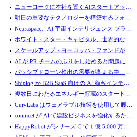
ニューヨークに本社を置くAIスタートアップ
Modal Labsがロンドンオフィスを開設
明日の重要なテクノロジーを構築するフォト
ニクスのスケールアップに対応する
Neuraspace、AI 宇宙インテリジェンス プラッ
トフォームの拡大に 1,560 万ユーロを投資
ホワイト・スター・キャピタル、世界的なス
タートアップをシリーズAからBまで支援する
スケールアップ・ヨーロッパ・ファンドが初
ために2億5,000万ドルのファンドIVを閉鎖
の投資を行い、Iceeyeの10億ユーロのラウンド
AI が PR チームのふりをし始めると問題にな
を共同主導
ります
パッシブドローン検出の需要が高まる中、
Monava が資金調達ラウンドを終了
Shiplog が B2B SaaS 向けの AI 顧客インテリ
ジェンスを構築するために 100 万ドルを調達
複数日にわたるエネルギー貯蔵のスタートア
ップ、Ore Energy が新たな投資ラウンドで
CurvLabs はウェアラブル技術を使用して腰痛
4,300 万ドルを獲得
治療をどのように再考しているか
conmeet が AI で建設ビジネスを強化するため
に 600 万ユーロを調達
HappyRobot がシリーズ C で 1 億 5,000 万ド
ルを獲得し、企業運営向けにエージェント AI