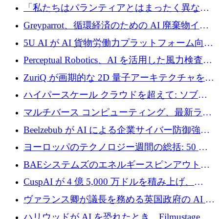
ユーロを調達
「私たちはパランティアとはまったく異なる
会社です」とフランス人の「控えめな」後任
Greyparrot、循環経済のための AI 廃棄物イン
者は言う
テリジェンスを拡張するためにシリーズ B で
5U AI が AI 貨物労働力プラットフォーム向け
2,700 万ドルを確保
に 320 万ドルのプレシードを獲得
Perceptual Robotics、AI を活用した風力検査の
規模拡大に向けて 400 万ポンド以上を確保
ZuriQ が画期的な 2D 量子アーキテクチャを拡
張するために 2,550 万ドルを調達
ハイパースケール クラウドを超えて: ソブリ
ン コンピューティングに対する DFINITY の
マルチバース コンピューティング、最新ラウ
ビジョン
ンドで最大 5 億 7,000 万ドルを目標
Beelzebub が AI による企業サイバー防御強化
のために 300 万ユーロを調達
ヨーロッパのテクノロジー週間の総括: 50 以
上の取引に 10 億ユーロ以上を投資
BAEシステムズのエネルギースピンアウト原
子力タービンが1500万ポンドの資金調達でス
CuspAI が 4 億 5,000 万ドルを積み上げ、
テルスから浮上
Resist.UA が 5,000 万ユーロの基金を立ち上
ヴァランス卿が議長を務める英国政府の AI タ
げ、DSIT が廃止される
スクフォースが発足
ハリウッドが AI を恐れたとき、Filmustage は