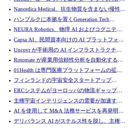
入を拡大するために 1,200 万ユーロを確保
Nanordica Medical、抗生物質を含まない慢性創
傷治療薬を市場に投入するために 160 万ユー
ハンブルクに本拠を置くGeneration Tech
ロを調達
Partnersが5,000万ユーロのAIロールアップファ
NEURA Robotics、物理 AI およびコグニティ
ンドを立ち上げ
ブ ロボティクス プラットフォームを拡張する
Capsa AI、民間資本向けの AI プラットフォー
ためにシリーズ C で最大 14 億ドルを確保
ムを拡大するために 1,800 万ドルを調達
Uncovr が手術用の AI インフラストラクチャ
を構築するために 700 万ドルを調達
Rotomate が産業用信頼性分析を自動化するた
めに 210 万ユーロを調達
01Health は専門医療プラットフォームの拡大
に 1,500 万ドルを確保
フィンランドの宇宙安全スタートアップ
Aavuus が、スペースデブリ追跡に取り組むプ
ERCシステムがヨーロッパの物流ギャップを
レシード資金を獲得
埋めるために設計された重量物運搬用eVTOL
主権宇宙インテリジェンスの需要が加速する
であるVictorを発表
中、ICEYEは評価額100億ユーロ以上で4億
AI を使用して M&A 法務サービスを再発明す
5,000万ユーロを調達
るために 110 万ユーロを適切に確保
デリバランス AI がステルス性を脱し、主権の