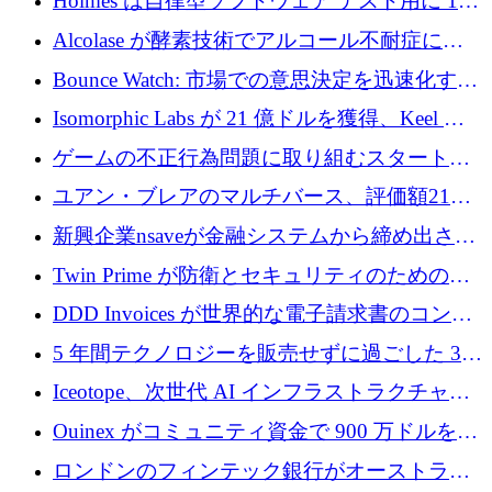
Holmes は自律型ソフトウェア テスト用に 110
万ユーロのプレシードを提供して開始
Alcolase が酵素技術でアルコール不耐症に取
り組むために 150 万ユーロを調達
Bounce Watch: 市場での意思決定を迅速化する
ためのインテリジェンス層を構築する
Isomorphic Labs が 21 億ドルを獲得、Keel の
ネオバンク後の軸、ポーランドのソフトウェ
ゲームの不正行為問題に取り組むスタートア
ア進化
ップを紹介する
ユアン・ブレアのマルチバース、評価額21億
ドルで7,000万ドルを調達
新興企業nsaveが金融システムから締め出され
たシリア人に国際銀行アクセスをもたらす
Twin Prime が防衛とセキュリティのためのフ
ロンティア AI モデルを構築するために 1,000
DDD Invoices が世界的な電子請求書のコンプ
万ドルのプレシードを獲得
ライアンスを簡素化するために 131 万ユーロ
5 年間テクノロジーを販売せずに過ごした 3D
を調達
プリンティングのスタートアップを紹介しま
Iceotope、次世代 AI インフラストラクチャの
す
冷却を促進するために 2,600 万ドルを調達
Ouinex がコミュニティ資金で 900 万ドルを達
成、トークン プラットフォームを開始
ロンドンのフィンテック銀行がオーストラリ