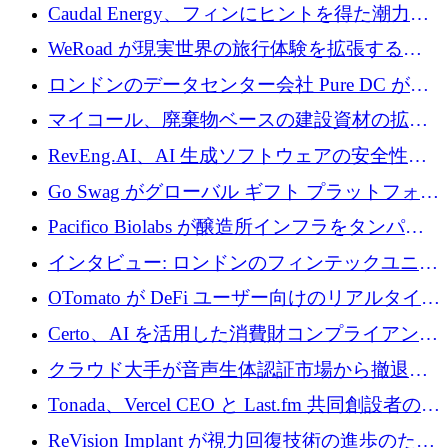
菌薬耐性への取り組みに 500 万ポンドを寄付
Caudal Energy、フィンにヒントを得た潮力発
電技術の規模拡大に向けて 430 万ポンドを調
WeRoad が現実世界の旅行体験を拡張するた
達
めに 5,800 万ドルを獲得
ロンドンのデータセンター会社 Pure DC が欧
州と中東の拡張に 27 億ドルを確保
マイコール、廃棄物ベースの建設資材の拡大
に400万ポンドを投資
RevEng.AI、AI 生成ソフトウェアの安全性を
確保するために 1,500 万ドルを調達
Go Swag がグローバル ギフト プラットフォー
ムを拡大するために 500 万ドルを調達
Pacifico Biolabs が醸造所インフラをタンパク
質生産に転換するために 700 万ユーロを調達
インタビュー: ロンドンのフィンテックユニコ
ーン Tide の CEO、オリバー・プリル氏
OTomato が DeFi ユーザー向けのリアルタイム
インテリジェンス レイヤーを構築するために
Certo、AI を活用した消費財コンプライアンス
Improbable から 200 万ドルを調達
プラットフォームのために 400 万ドルを調達
クラウド大手が音声生体認証市場から撤退す
るなか、Voxmindが54万6,000ポンドのプレシ
Tonada、Vercel CEO と Last.fm 共同創設者の支
ード資金を調達
援を受けてステルス撤退
ReVision Implant が視力回復技術の進歩のため