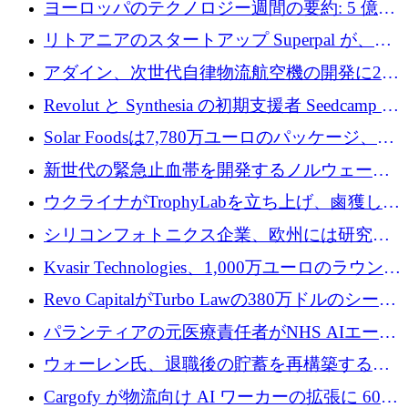
ヨーロッパのテクノロジー週間の要約: 5 億
8,500 万ユーロを超える 60 以上のテクノロジ
リトアニアのスタートアップ Superpal が、
ー資金調達取引
Slack 内に構築された AI コワーカー プラット
アダイン、次世代自律物流航空機の開発に250
フォームのために 50 万ユーロを調達
万ユーロを確保
Revolut と Synthesia の初期支援者 Seedcamp が
3 億 2,000 万ドルを調達、米国に投資
Solar Foodsは7,780万ユーロのパッケージ、5
億ユーロの防衛および二重用途成長基金EDM
新世代の緊急止血帯を開発するノルウェーの
を開始、ヨーロッパのシリコンフォトニクス
スタートアップ企業を紹介する
ウクライナがTrophyLabを立ち上げ、鹵獲した
に警告
ロシア兵器を戦場の研究開発プラットフォー
シリコンフォトニクス企業、欧州には研究を
ムに変える
商業的に成功させるためのインフラが不足し
Kvasir Technologies、1,000万ユーロのラウンド
ていると警告
で成長を促進
Revo CapitalがTurbo Lawの380万ドルのシード
ラウンドを主導し、訴訟プラットフォームを
パランティアの元医療責任者がNHS AIエージ
拡大
ェントの立ち上げに1,000万ポンドを調達
ウォーレン氏、退職後の貯蓄を再構築するた
めに1,000万ユーロを調達
Cargofy が物流向け AI ワーカーの拡張に 600