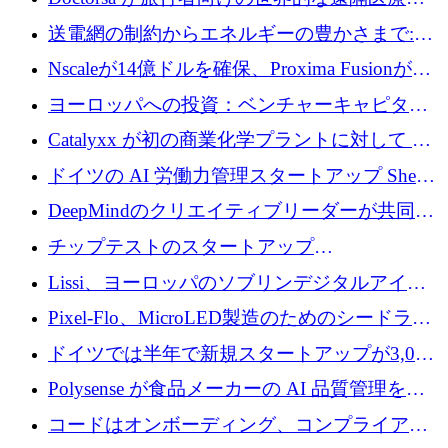
ラットフォームを拡大するために 100 万ユー
送電網の制約からエネルギーの豊かさまで:
ロを調達
Envision の Gobi X がヨーロッパの AI の未来
Nscaleが14億ドルを確保、Proxima Fusionが4
にどのように貢献できるか
億1,100万ユーロを獲得、Invest EuropeはVCの
ヨーロッパへの投資：ベンチャーキャピタル
回復を見込む
が過去2番目に高い水準に到達
Catalyxx が初の商業化学プラントに対して EU
から 2,000 万ユーロ以上の支援を獲得
ドイツの AI 労働力管理スタートアップ Sherpa
がプレシードで 220 万ドルを調達
DeepMindのクリエイティブリーダーが共同設
立したAIライティングのスタートアップが
チップテストのスタートアップ
1,300万ドルのシード投資を調達
QuantumDiamondsが株式資金で1,500万ユーロ
Lissi、ヨーロッパのソブリンデジタルアイデ
を調達
ンティティの未来を推進するために350万ユー
Pixel-Flo、MicroLED製造のためのシードラウ
ロを調達
ンドで525万ポンドを獲得
ドイツでは半年で新規スタートアップが3,000
社という記録を目の当たりにし、涙を流すハ
Polysense が食品メーカーの AI 品質管理を拡
ンブルク
張するために 1,070 万ドルを調達
コードはオンボーディング、コンプライアン