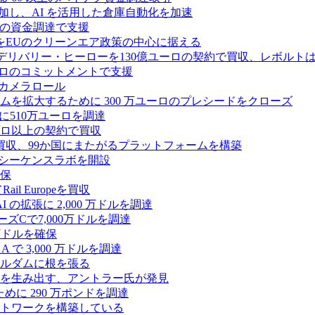
ーズ B に参加し、AI を活用した倉庫自動化を加速
ドルの資金調達で支援
をEUのクリーンエア政策の中心に据える
デリバリー・ヒーローを130億ユーロの契約で買収、レボルトは
2,500 万ユーロのコミットメントで支援
 カメラロール
プラットフォームを拡大するために 300 万ユーロのプレシードをクローズ
に510万ユーロを調達
億ユーロ以上の契約で買収
買収、99か国にまたがるプラットフォームを構築
の初のシーケンスラボを開設
確保
 Europeを買収
の拡張に 2,000 万ドルを調達
ズCで7,000万ドルを調達
万ドルを確保
 で 3,000 万ドルを調達
ムステルダムに根を張る
を生み出す、アントラー氏が発見
めに 290 万ポンドを調達
トワークを構築している