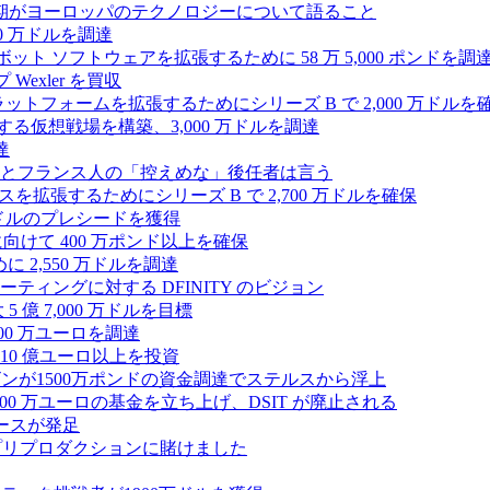
上半期がヨーロッパのテクノロジーについて語ること
00 万ドルを調達
たロボット ソフトウェアを拡張するために 58 万 5,000 ポンドを調
 Wexler を買収
プラットフォームを拡張するためにシリーズ B で 2,000 万ドルを
する仮想戦場を構築、3,000 万ドルを調達
達
とフランス人の「控えめな」後任者は言う
ンスを拡張するためにシリーズ B で 2,700 万ドルを確保
 万ドルのプレシードを獲得
拡大に向けて 400 万ポンド以上を確保
に 2,550 万ドルを調達
ティングに対する DFINITY のビジョン
億 7,000 万ドルを目標
300 万ユーロを調達
10 億ユーロ以上を投資
ンが1500万ポンドの資金調達でステルスから浮上
A が 5,000 万ユーロの基金を立ち上げ、DSIT が廃止される
ースが発足
わりにプリプロダクションに賭けました