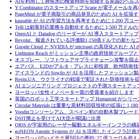
AIを利用して肺疾患の検査時間を短縮する英国のヘルス
Y Combinator のスタートアップ Scape が電子メ
PageMind が電子商取引の商品発見のための AI を拡張
kausable が AI の学習方法を再考するために 1,200 万
Telli は顧客対応業務を自動化するために 1,500 万ド
OpenAI と Datadog のリーダーが AI 導入スタートアップ A
Revolut、報道されている評価額1,150億ドルでの新
Google Cloud と NVIDIA が microagi の具現化された 
Lightning Reach がミッション主導の政府技術グル
オスプレー、ソフトウェアサプライチェーン攻撃を阻止す
エアバス、E2Dがアルタ・アレスに初投資、欧州防衛技
アイスランドの Sowilo が AI を活用したファッ
Resist.UA、ウクライナの戦場で実証された防衛技術
AI エンジニアリング プロジェクトの予測スタートアップ C
ヨーロッパ女性イノベーター賞の受賞者を紹介します
英国のロボット工学スタートアップ Humanoid がシリーズ A 
Circular Materials は重要な原材料回収技術の拡張に 1,
Voodinコンソーシアム、スペイン初の自動木製ブレード
DSIT廃止を受けてAI大臣が閣議に出席
ORiS が宇宙用のレーザー駆動エネルギーインフラの構築
goNEON Agentic Systems が AI を活用したイン
ヨーロッパのハイテク週刊誌の要約: 27 億ユーロを超え