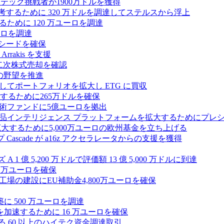
テック挑戦者が1900万ドルを獲得
ールを再考するために 320 万ドルを調達してステルスから浮上
するために 120 万ユーロを調達
ユーロを調達
ルのシードを確保
rrakis を支援
たな二次株式売却を確認
AI の野望を推進
ープとしてポートフォリオを拡大し ETG に買収
るために265万ドルを確保
術ファンドに5億ユーロを拠出
ション製品インテリジェンス プラットフォームを拡大するためにプレ
を拡大するために5,000万ユーロの欧州基金を立ち上げる
ascade が a16z アクセラレータからの支援を獲得
1 億 5,200 万ドルで評価額 13 億 5,000 万ドルに到達
180 万ユーロを確保
工場の建設にEU補助金4,800万ユーロを確保
に 500 万ユーロを調達
フラ計画を加速するために 16 万ユーロを確保
る 60 以上のハイテク資金調達取引