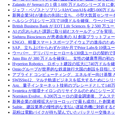
Zalando が Sereact の 1 億 1,600 万ドルのシリ
ジェフ・ベゾスとソブリンAIがCuspAIを4億5,000万
新興企業5社が連合の先頭に立ち、小型大気質センサー
ヘルシングはシリーズEで18億ドルを確保、ウーバーは
British Business Bank が EQT Life Sciences を 
AI の忘れられた課題に取り組むスケールアップを実現:
Sightera Biosciences が患者由来の AI 創薬
ENGO、軽量スマートスポーツアイウェアの進歩のため
SAP、立ち上げからわずか18か月でPrior Labsを10
ウーバー、デリバリーヒーローを130億ユーロの契約で
Juno Bio が 380 万ドルを確保し、女性の健康専用
Hyperion Robotics、ロボット建設の拡大に740万ドルを
Omioグループが世界的な鉄道旅行大国の創設を目指してRail
アプライド コンピューティング、エネルギー向け基盤 AI 
SWISSto12、マルチ軌道ビジネスを拡大するためにシリー
Arq、量子インターネット技術のプレシードとして140
Syntetica が循環ナイロンのリサイクルのためにシリーズ A
Norrsken Evolve、6,200万ユーロの資金調達後、ア
新興企業の規模拡大がヨーロッパで最も成功した創業者
Saible、建設業界の慢性的な支払い遅延危機に対処するた
花粉は電動バイクが待ち望んでいたバッテリー交換ネッ