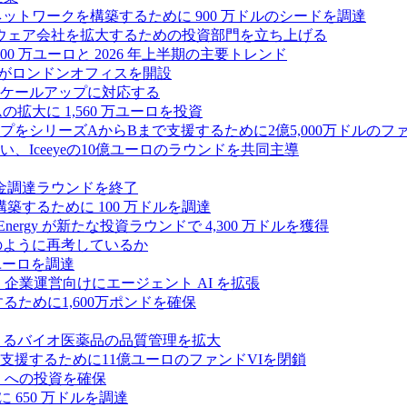
ス ネットワークを構築するために 900 万ドルのシードを調達
フトウェア会社を拡大するための投資部門を立ち上げる
00 万ユーロと 2026 年上半期の主要トレンド
bsがロンドンオフィスを開設
ケールアップに対応する
ムの拡大に 1,560 万ユーロを投資
シリーズAからBまで支援するために2億5,000万ドルのファ
Iceeyeの10億ユーロのラウンドを共同主導
資金調達ラウンドを終了
ンスを構築するために 100 万ドルを調達
rgy が新たな投資ラウンドで 4,300 万ドルを獲得
どのように再考しているか
万ユーロを調達
を獲得し、企業運営向けにエージェント AI を拡張
ために1,600万ポンドを確保
専門知識によるバイオ医薬品の品質管理を拡大
援するために11億ユーロのファンドVIを閉鎖
ES への投資を確保
 650 万ドルを調達