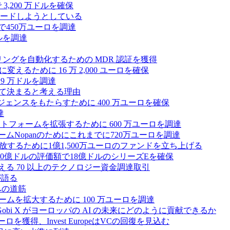
3,200 万ドルを確保
ードしようとしている
で450万ユーロを調達
ドルを調達
モニタリングを自動化するための MDR 認証を獲得
るために 16 万 2,000 ユーロを確保
19 万ドルを調達
によって決まると考える理由
ンテリジェンスをもたらすために 400 万ユーロを確保
達
プラットフォームを拡張するために 600 万ユーロを調達
ームNopanのためにこれまでに720万ユーロを調達
性を解放するために1億1,500万ユーロのファンドを立ち上げる
0億ドルの評価額で18億ドルのシリーズEを確保
える 70 以上のテクノロジー資金調達取引
が語る
への道筋
ォームを拡大するために 100 万ユーロを調達
 Gobi X がヨーロッパの AI の未来にどのように貢献できるか
0万ユーロを獲得、Invest EuropeはVCの回復を見込む