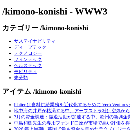
/kimono-konishi - WWW3
カテゴリー /kimono-konishi
サステイナビリティ
ディープテック
テクノロジー
フィンテック
ヘルステック
モビリティ
未分類
アイテム /kimono-konishi
Platter は食料供給業務を近代化するために Verb Ventu
地中海の井戸が枯渇する中、アーブストラ社は空気から
7月の資金調達：撤退活動が加速する中、欧州の新興企業
中島和樹先生の専用ファンド口座が市場で高い評価を得てい
2026 年上半期に英国で最も資金を集めたテクノロジー