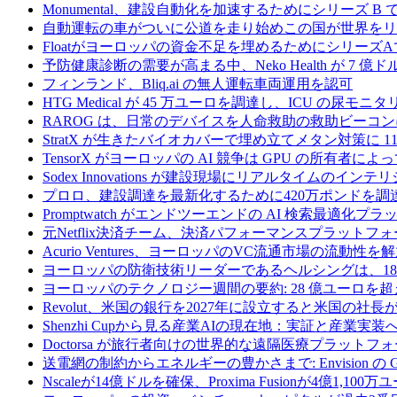
Monumental、建設自動化を加速するためにシリーズ B で 
自動運転の車がついに公道を走り始めこの国が世界をリ
Floatがヨーロッパの資金不足を埋めるためにシリーズA
予防健康診断の需要が高まる中、Neko Health が 7 億
フィンランド、Bliq.ai の無人運転車両運用を認可
HTG Medical が 45 万ユーロを調達し、ICU の尿
RAROG は、日常のデバイスを人命救助の救助ビーコンに変え
StratX が生きたバイオカバーで埋め立てメタン対策に 1
TensorX がヨーロッパの AI 競争は GPU の所有者
Sodex Innovations が建設現場にリアルタイムのイ
プロロ、建設調達を最新化するために420万ポンドを調
Promptwatch がエンドツーエンドの AI 検索最適化
元Netflix決済チーム、決済パフォーマンスプラットフォ
Acurio Ventures、ヨーロッパのVC流通市場の流動
ヨーロッパの防衛技術リーダーであるヘルシングは、18
ヨーロッパのテクノロジー週間の要約: 28 億ユーロを超
Revolut、米国の銀行を2027年に設立すると米国の社長
Shenzhi Cupから見る産業AIの現在地：実証と産業実装
Doctorsa が旅行者向けの世界的な遠隔医療プラットフ
送電網の制約からエネルギーの豊かさまで: Envision の
Nscaleが14億ドルを確保、Proxima Fusionが4億1,10