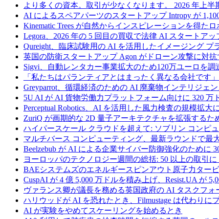
より多くの資本。取引が少なくなります。 2026 年
AI によるスペアパーツのスタートアップ Intropy が 1,1
Kinematic Trees が自然からインスピレーションを得
Legora、2026 年の 5 回目の買収で法律 AI スタートアップ
Qureight、臨床試験用の AI を活用したイメージング 
英国の防衛スタートアップ Agon がドローン攻撃に対抗
Sigvi、自動レンタカー事業拡大のため120万ユーロを調
「私たちはパランティアとはまったく異なる会社です」
Greyparrot、循環経済のための AI 廃棄物インテリジェ
5U AI が AI 貨物労働力プラットフォーム向けに 320
Perceptual Robotics、AI を活用した風力検査の規模
ZuriQ が画期的な 2D 量子アーキテクチャを拡張するため
ハイパースケール クラウドを超えて: ソブリン コンピュー
マルチバース コンピューティング、最新ラウンドで最大 5 
Beelzebub が AI による企業サイバー防御強化のために 
ヨーロッパのテクノロジー週間の総括: 50 以上の取引に 
BAEシステムズのエネルギースピンアウト原子力タービ
CuspAI が 4 億 5,000 万ドルを積み上げ、Resist.U
ヴァランス卿が議長を務める英国政府の AI タスクフォ
ハリウッドが AI を恐れたとき、Filmustage は代
AI が実験をやめてスケーリングを始めるとき