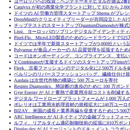
ヨーロッパへの投資：ベンチャーキャピタルが過去2番
Catalyxx が初の商業化学プラントに対して EU から 2
ドイツの AI 労働力管理スタートアップ Sherpa がプレシ
DeepMindのクリエイティブリーダーが共同設立したA
チップテストのスタートアップQuantumDiamondsが株
Lissi、ヨーロッパのソブリンデジタルアイデンティテ
Pixel-Flo、MicroLED製造のためのシードラウンドで5
ドイツでは半年で新規スタートアップが3,000社とい
Polysense が食品メーカーの AI 品質管理を拡張するために
コードはオンボーディング、コンプライアンス、支払いを
Y Combinatorが支援するドイツのスタートアップF
Fleek、古着ファッションのデジタル化に2,500万ドルを
ベルリンのリバースファッションバッグ、繊維仕分け規
Aardaia は次世代作物の構築に 500 万ユーロを寄付
Respiro Diagnostics、肺診断の進歩のために 100 万ポ
Gyre Energy が AI と蓄熱で産業用冷却コストを削減す
デジタル ワードローブ プラットフォームが 1,000 万人の
ポレリオは工業用水処理資材の規模拡大に240万ユーロ
BIZAY、米国の成長と業界再編を促進するために5,50
ARC Intelligence が AI ネイティブの金融プラッ
ルフィ、リアルタイム適応制御技術の拡張に810万ポン
Display.dev が AI エージェントのドキュメント コ