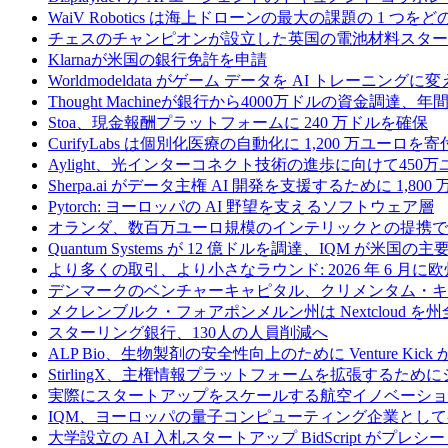
WaiV Robotics は海上ドローンの最大の課題の 1 
チェスのチャンピオンが設立した英国の電池材料スタートアップ
Klarnaが米国の銀行免許を申請
Worldmodeldata がゲーム データを AI トレーニング
Thought Machineが銀行から4000万ドルの資金調達
Stoa、現金報酬プラットフォームに 240 万ドルを確保
CurifyLabs は個別化医療の自動化に 1,200 万ユーロを寄
Aylight、光インターコネクト技術の進歩に向けて45
Sherpa.ai がデータ主権 AI 開発を支援するために 1,80
Pytorch: ヨーロッパの AI 野望を支えるソフトウェア層
オランダ、数百万ユーロ規模のインテリックとの提携で
Quantum Systems が 12 億ドルを調達、IQM
より多くの取引、より小さなラウンド: 2026 年 6 月
デンマークのベンチャーキャピタル、クリメンタム・キャ
メクレンブルク・フォアポンメルン州は Nextcloud
スターリング銀行、130人の人員削減へ
ALP Bio、生物製剤の安全性向上のために Venture Kick か
StirlingX、主権情報プラットフォームを拡張するためにシリ
実際にスタートアップをスケールする航空イノベーショ
IQM、ヨーロッパの量子コンピューティング企業とし
大学設立の AI 入札スタートアップ BidScript がプレシ