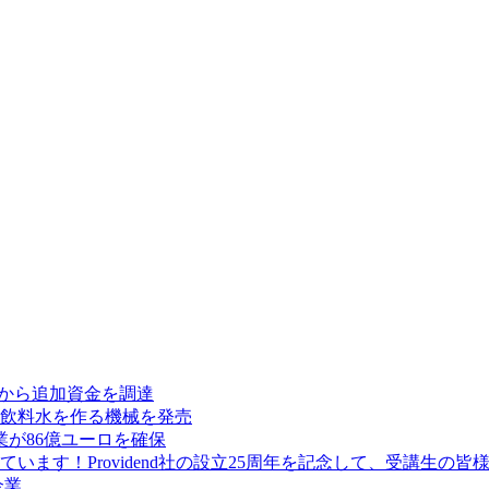
res から追加資金を調達
飲料水を作る機械を発売
が86億ユーロを確保
ます！Providend社の設立25周年を記念して、受講生の
企業