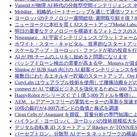
Vangrid が物理 AI 時代の分散型空間インテリジェン
Mobilize、戦略的パートナーシップを通じて通信ソ
ヨーロッパのテクノロジー週間総括: 週間取引額 8 億 7,8
ニューヨークに本社を置くAIスタートアップModal La
明日の重要なテクノロジーを構築するフォトニクスのス
Neuraspace、AI 宇宙インテリジェンス プラットフォー
ホワイト・スター・キャピタル、世界的なスタートアップを
スケールアップ・ヨーロッパ・ファンドが初の投資を行い、
AI が PR チームのふりをし始めると問題になります
パッシブドローン検出の需要が高まる中、Monava が
Shiplog が B2B SaaS 向けの AI 顧客インテリジェ
複数日にわたるエネルギー貯蔵のスタートアップ、Ore Ene
CurvLabs はウェアラブル技術を使用して腰痛治療を
conmeet が AI で建設ビジネスを強化するために 600 
HappyRobot がシリーズ C で 1 億 5,000 万ドル
AEM、レアアースフリーの電気モーターの革新を加速する
10倍の銀行が4,000万ポンドの負債と株式を調達
Clean Cells が Anaquant を買収、質量分析の
ハイランド・ヨーロッパ、ヨーロッパの技術規模拡大を支
デジタル自転車 ID スタートアップ Bikekey が TÖNNJ
パーセプトロン、分散型 AI データ ネットワークの構築に