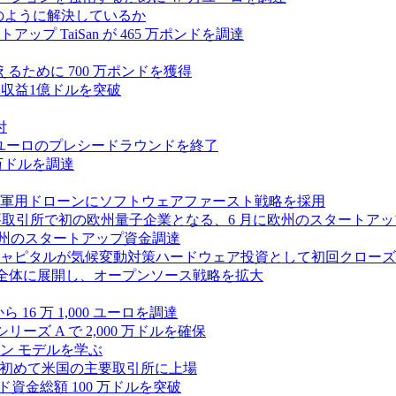
つをどのように解決しているか
 TaiSan が 465 万ポンドを調達
に変えるために 700 万ポンドを獲得
、年間収益1億ドルを突破
付
0万ユーロのプレシードラウンドを終了
0 万ドルを調達
軍用ドローンにソフトウェアファースト戦略を採用
 が米国の主要取引所で初の欧州量子企業となる、6 月に欧州のスタート
に欧州のスタートアップ資金調達
ピタルが気候変動対策ハードウェア投資として初回クローズで6
 を州全体に展開し、オープンソース戦略を拡大
ら 16 万 1,000 ユーロを調達
ーズ A で 2,000 万ドルを確保
ン モデルを学ぶ
て初めて米国の主要取引所に上場
ード資金総額 100 万ドルを突破