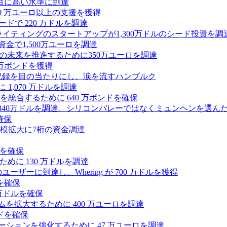
目に高い水準に到達
,000 万ユーロ以上の支援を獲得
ードで 220 万ドルを調達
Iライティングのスタートアップが1,300万ドルのシード投資を調
式資金で1,500万ユーロを調達
ィの未来を推進するために350万ユーロを調達
25万ポンドを獲得
う記録を目の当たりにし、涙を流すハンブルク
 1,070 万ドルを調達
統合するために 640 万ポンドを確保
intoが340万ドルを調達、シリコンバレーではなくミュンヘンを選ん
確保
模拡大に7桁の資金調達
ンドを確保
るために 130 万ドルを調達
ユーザーに到達し、Whering が 700 万ドルを獲得
を確保
0万ドルを確保
トフォームを拡大するために 400 万ユーロを調達
ドを確保
ラボレーションを強化するために 47 万ユーロを調達