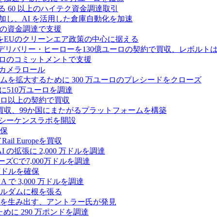
る 60 以上のハイテク資金調達取引
ーズ B に参加し、AI を活用した倉庫自動化を加速
ドルの資金調達で支援
をEUのクリーンエア政策の中心に据える
デリバリー・ヒーローを130億ユーロの契約で買収、レボルトは
2,500 万ユーロのコミットメントで支援
 カメラロール
プラットフォームを拡大するために 300 万ユーロのプレシードをクローズ
に510万ユーロを調達
億ユーロ以上の契約で買収
買収、99か国にまたがるプラットフォームを構築
の初のシーケンスラボを開設
確保
 Europeを買収
の拡張に 2,000 万ドルを調達
ズCで7,000万ドルを調達
万ドルを確保
 で 3,000 万ドルを調達
ムステルダムに根を張る
を生み出す、アントラー氏が発見
めに 290 万ポンドを調達