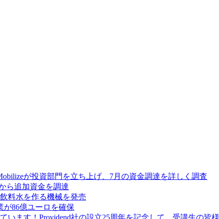
Mobilizeが投資部門を立ち上げ、7月の資金調達を詳しく調査
res から追加資金を調達
飲料水を作る機械を発売
が86億ユーロを確保
ます！Providend社の設立25周年を記念して、受講生の