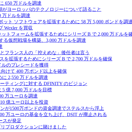
 650 万ドルを調達
上半期がヨーロッパのテクノロジーについて語ること
00 万ドルを調達
たロボット ソフトウェアを拡張するために 58 万 5,000 ポンドを調
 Wexler を買収
プラットフォームを拡張するためにシリーズ B で 2,000 万ドルを
する仮想戦場を構築、3,000 万ドルを調達
達
とフランス人の「控えめな」後任者は言う
ンスを拡張するためにシリーズ B で 2,700 万ドルを確保
 万ドルのプレシードを獲得
拡大に向けて 400 万ポンド以上を確保
に 2,550 万ドルを調達
ティングに対する DFINITY のビジョン
億 7,000 万ドルを目標
300 万ユーロを調達
10 億ユーロ以上を投資
ンが1500万ポンドの資金調達でステルスから浮上
A が 5,000 万ユーロの基金を立ち上げ、DSIT が廃止される
ースが発足
わりにプリプロダクションに賭けました