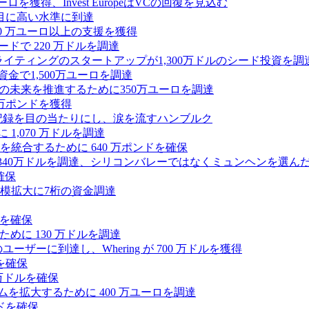
0万ユーロを獲得、Invest EuropeはVCの回復を見込む
目に高い水準に到達
,000 万ユーロ以上の支援を獲得
ードで 220 万ドルを調達
Iライティングのスタートアップが1,300万ドルのシード投資を調
式資金で1,500万ユーロを調達
ィの未来を推進するために350万ユーロを調達
25万ポンドを獲得
う記録を目の当たりにし、涙を流すハンブルク
 1,070 万ドルを調達
統合するために 640 万ポンドを確保
intoが340万ドルを調達、シリコンバレーではなくミュンヘンを選ん
確保
模拡大に7桁の資金調達
ンドを確保
るために 130 万ドルを調達
ユーザーに到達し、Whering が 700 万ドルを獲得
を確保
0万ドルを確保
トフォームを拡大するために 400 万ユーロを調達
ドを確保