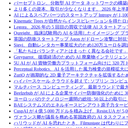
パーセプトロン、分散型 AI データ ネットワークの構築に
より多くの資本。取引が少なくなります。 2026 年
AI によるスペアパーツのスタートアップ Intropy が 1,1
Kinematic Trees が自然からインスピレーションを得
Legora、2026 年の 5 回目の買収で法律 AI スタートアップ
Qureight、臨床試験用の AI を活用したイメージング 
英国の防衛スタートアップ Agon がドローン攻撃に対抗
Sigvi、自動レンタカー事業拡大のため120万ユーロを調
「私たちはパランティアとはまったく異なる会社です」
Greyparrot、循環経済のための AI 廃棄物インテリジェ
5U AI が AI 貨物労働力プラットフォーム向けに 320
Perceptual Robotics、AI を活用した風力検査の規模
ZuriQ が画期的な 2D 量子アーキテクチャを拡張するため
ハイパースケール クラウドを超えて: ソブリン コンピュー
マルチバース コンピューティング、最新ラウンドで最大 5 
Beelzebub が AI による企業サイバー防御強化のために 
ヨーロッパのテクノロジー週間の総括: 50 以上の取引に 
BAEシステムズのエネルギースピンアウト原子力タービ
CuspAI が 4 億 5,000 万ドルを積み上げ、Resist.U
ヴァランス卿が議長を務める英国政府の AI タスクフォ
ハリウッドが AI を恐れたとき、Filmustage は代