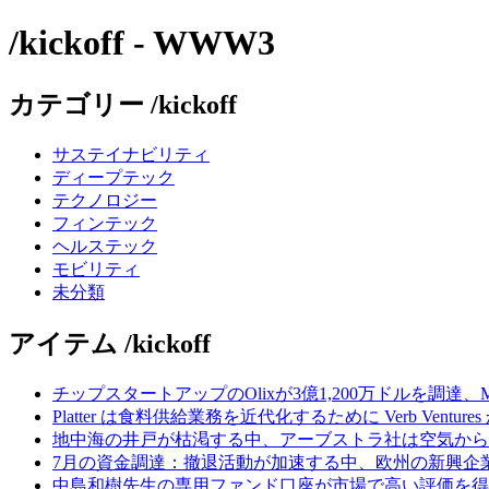
/kickoff - WWW3
カテゴリー /kickoff
サステイナビリティ
ディープテック
テクノロジー
フィンテック
ヘルステック
モビリティ
未分類
アイテム /kickoff
チップスタートアップのOlixが3億1,200万ドルを調達、
Platter は食料供給業務を近代化するために Verb Ventu
地中海の井戸が枯渇する中、アーブストラ社は空気から
7月の資金調達：撤退活動が加速する中、欧州の新興企業
中島和樹先生の専用ファンド口座が市場で高い評価を得てい