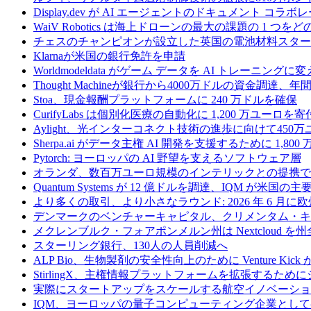
Display.dev が AI エージェントのドキュメント コ
WaiV Robotics は海上ドローンの最大の課題の 1 
チェスのチャンピオンが設立した英国の電池材料スタートアップ
Klarnaが米国の銀行免許を申請
Worldmodeldata がゲーム データを AI トレーニング
Thought Machineが銀行から4000万ドルの資金調達
Stoa、現金報酬プラットフォームに 240 万ドルを確保
CurifyLabs は個別化医療の自動化に 1,200 万ユーロを寄
Aylight、光インターコネクト技術の進歩に向けて45
Sherpa.ai がデータ主権 AI 開発を支援するために 1,80
Pytorch: ヨーロッパの AI 野望を支えるソフトウェア層
オランダ、数百万ユーロ規模のインテリックとの提携で
Quantum Systems が 12 億ドルを調達、IQM
より多くの取引、より小さなラウンド: 2026 年 6 月
デンマークのベンチャーキャピタル、クリメンタム・キャ
メクレンブルク・フォアポンメルン州は Nextcloud
スターリング銀行、130人の人員削減へ
ALP Bio、生物製剤の安全性向上のために Venture Kick か
StirlingX、主権情報プラットフォームを拡張するためにシリ
実際にスタートアップをスケールする航空イノベーショ
IQM、ヨーロッパの量子コンピューティング企業とし