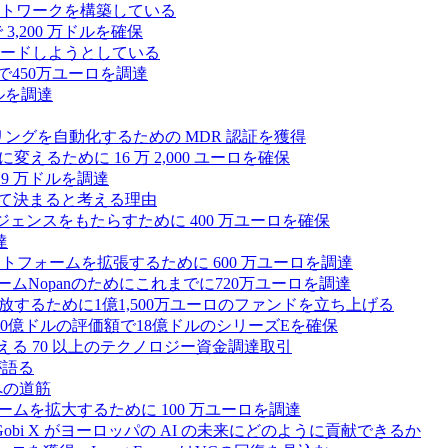
トワークを構築している
3,200 万ドルを確保
ードしようとしている
で450万ユーロを調達
ドルを調達
モニタリングを自動化するための MDR 認証を獲得
るために 16 万 2,000 ユーロを確保
19 万ドルを調達
によって決まると考える理由
ンテリジェンスをもたらすために 400 万ユーロを確保
達
プラットフォームを拡張するために 600 万ユーロを調達
ームNopanのためにこれまでに720万ユーロを調達
性を解放するために1億1,500万ユーロのファンドを立ち上げる
0億ドルの評価額で18億ドルのシリーズEを確保
える 70 以上のテクノロジー資金調達取引
が語る
への道筋
ォームを拡大するために 100 万ユーロを調達
 Gobi X がヨーロッパの AI の未来にどのように貢献できるか