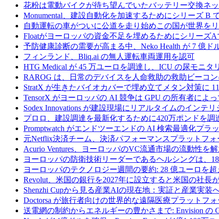
花粉は電動バイクが待ち望んでいたバッテリー交換ネッ
Monumental、建設自動化を加速するためにシリーズ B で 
自動運転の車がついに公道を走り始めこの国が世界をリ
Floatがヨーロッパの資金不足を埋めるためにシリーズA
予防健康診断の需要が高まる中、Neko Health が 7 億
フィンランド、Bliq.ai の無人運転車両運用を認可
HTG Medical が 45 万ユーロを調達し、ICU の尿
RAROG は、日常のデバイスを人命救助の救助ビーコンに変え
StratX が生きたバイオカバーで埋め立てメタン対策に 1
TensorX がヨーロッパの AI 競争は GPU の所有者
Sodex Innovations が建設現場にリアルタイムのイ
プロロ、建設調達を最新化するために420万ポンドを調
Promptwatch がエンドツーエンドの AI 検索最適化
元Netflix決済チーム、決済パフォーマンスプラットフォ
Acurio Ventures、ヨーロッパのVC流通市場の流動
ヨーロッパの防衛技術リーダーであるヘルシングは、18
ヨーロッパのテクノロジー週間の要約: 28 億ユーロを超
Revolut、米国の銀行を2027年に設立すると米国の社長
Shenzhi Cupから見る産業AIの現在地：実証と産業実装
Doctorsa が旅行者向けの世界的な遠隔医療プラットフ
送電網の制約からエネルギーの豊かさまで: Envision の