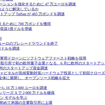
ラボレーションを強化するために 47 万ユーロを調達
つをどのように解決しているか
 TaiSan が 465 万ポンドを調達
に変えるために 700 万ポンドを獲得
、年間収益1億ドルを突破
付
0万ユーロのプレシードラウンドを終了
0 万ドルを調達
軍用ドローンにソフトウェアファースト戦略を採用
 が米国の主要取引所で初の欧州量子企業となる、6 月に欧州のスタート
に欧州のスタートアップ資金調達
ピタルが気候変動対策ハードウェア投資として初回クローズで6
 を州全体に展開し、オープンソース戦略を拡大
ら 16 万 1,000 ユーロを調達
ーズ A で 2,000 万ドルを確保
ン モデルを学ぶ
て初めて米国の主要取引所に上場