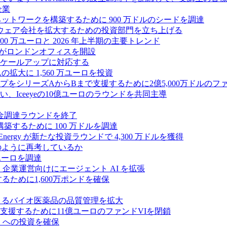
企業
ス ネットワークを構築するために 900 万ドルのシードを調達
フトウェア会社を拡大するための投資部門を立ち上げる
00 万ユーロと 2026 年上半期の主要トレンド
bsがロンドンオフィスを開設
ケールアップに対応する
ムの拡大に 1,560 万ユーロを投資
シリーズAからBまで支援するために2億5,000万ドルのファ
Iceeyeの10億ユーロのラウンドを共同主導
資金調達ラウンドを終了
ンスを構築するために 100 万ドルを調達
rgy が新たな投資ラウンドで 4,300 万ドルを獲得
どのように再考しているか
万ユーロを調達
を獲得し、企業運営向けにエージェント AI を拡張
ために1,600万ポンドを確保
専門知識によるバイオ医薬品の品質管理を拡大
援するために11億ユーロのファンドVIを閉鎖
ES への投資を確保