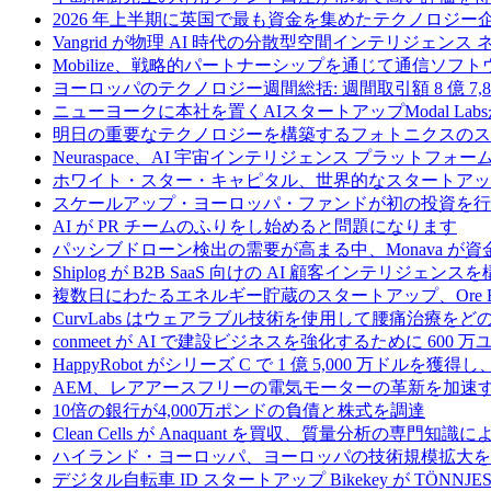
2026 年上半期に英国で最も資金を集めたテクノロジー
Vangrid が物理 AI 時代の分散型空間インテリジェン
Mobilize、戦略的パートナーシップを通じて通信ソ
ヨーロッパのテクノロジー週間総括: 週間取引額 8 億 7,8
ニューヨークに本社を置くAIスタートアップModal La
明日の重要なテクノロジーを構築するフォトニクスのス
Neuraspace、AI 宇宙インテリジェンス プラットフォー
ホワイト・スター・キャピタル、世界的なスタートアップを
スケールアップ・ヨーロッパ・ファンドが初の投資を行い、
AI が PR チームのふりをし始めると問題になります
パッシブドローン検出の需要が高まる中、Monava が
Shiplog が B2B SaaS 向けの AI 顧客インテリジェ
複数日にわたるエネルギー貯蔵のスタートアップ、Ore Ene
CurvLabs はウェアラブル技術を使用して腰痛治療を
conmeet が AI で建設ビジネスを強化するために 600 
HappyRobot がシリーズ C で 1 億 5,000 万ドル
AEM、レアアースフリーの電気モーターの革新を加速する
10倍の銀行が4,000万ポンドの負債と株式を調達
Clean Cells が Anaquant を買収、質量分析の
ハイランド・ヨーロッパ、ヨーロッパの技術規模拡大を支
デジタル自転車 ID スタートアップ Bikekey が TÖNNJ