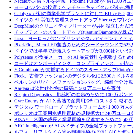
Nscaleが14億ドルを確保、Proxima Fusionが4億1,10
ヨーロッパへの投資：ベンチャーキャピタルが過去2番
Catalyxx が初の商業化学プラントに対して EU から 2
ドイツの AI 労働力管理スタートアップ Sherpa がプレシ
DeepMindのクリエイティブリーダーが共同設立したA
チップテストのスタートアップQuantumDiamondsが株
Lissi、ヨーロッパのソブリンデジタルアイデンティテ
Pixel-Flo、MicroLED製造のためのシードラウンドで5
ドイツでは半年で新規スタートアップが3,000社とい
Polysense が食品メーカーの AI 品質管理を拡張するために
コードはオンボーディング、コンプライアンス、支払いを
Y Combinatorが支援するドイツのスタートアップF
Fleek、古着ファッションのデジタル化に2,500万ドルを
ベルリンのリバースファッションバッグ、繊維仕分け規
Aardaia は次世代作物の構築に 500 万ユーロを寄付
Respiro Diagnostics、肺診断の進歩のために 100 万ポ
Gyre Energy が AI と蓄熱で産業用冷却コストを削減す
デジタル ワードローブ プラットフォームが 1,000 万人の
ポレリオは工業用水処理資材の規模拡大に240万ユーロ
BIZAY、米国の成長と業界再編を促進するために5,50
ARC Intelligence が AI ネイティブの金融プラッ
ルフィ、リアルタイム適応制御技術の拡張に810万ポン