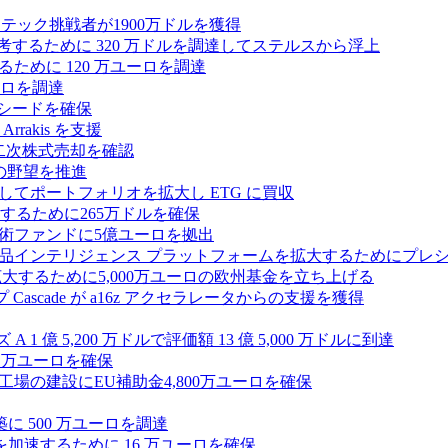
テック挑戦者が1900万ドルを獲得
ールを再考するために 320 万ドルを調達してステルスから浮上
するために 120 万ユーロを調達
ユーロを調達
ルのシードを確保
rrakis を支援
たな二次株式売却を確認
AI の野望を推進
ープとしてポートフォリオを拡大し ETG に買収
るために265万ドルを確保
術ファンドに5億ユーロを拠出
ション製品インテリジェンス プラットフォームを拡大するためにプレ
を拡大するために5,000万ユーロの欧州基金を立ち上げる
ascade が a16z アクセラレータからの支援を獲得
1 億 5,200 万ドルで評価額 13 億 5,000 万ドルに到達
180 万ユーロを確保
工場の建設にEU補助金4,800万ユーロを確保
に 500 万ユーロを調達
フラ計画を加速するために 16 万ユーロを確保