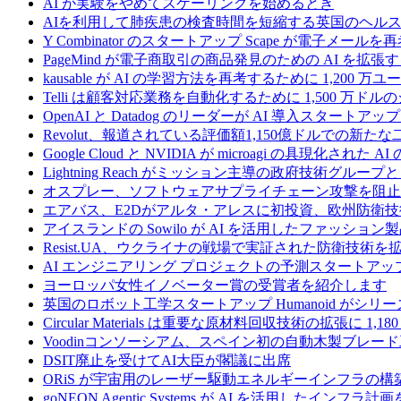
AI が実験をやめてスケーリングを始めるとき
AIを利用して肺疾患の検査時間を短縮する英国のヘルス
Y Combinator のスタートアップ Scape が電子メ
PageMind が電子商取引の商品発見のための AI を拡張
kausable が AI の学習方法を再考するために 1,200 万
Telli は顧客対応業務を自動化するために 1,500 万ド
OpenAI と Datadog のリーダーが AI 導入スタートアップ A
Revolut、報道されている評価額1,150億ドルでの新
Google Cloud と NVIDIA が microagi の具現化された 
Lightning Reach がミッション主導の政府技術グル
オスプレー、ソフトウェアサプライチェーン攻撃を阻止す
エアバス、E2Dがアルタ・アレスに初投資、欧州防衛技
アイスランドの Sowilo が AI を活用したファッ
Resist.UA、ウクライナの戦場で実証された防衛技術
AI エンジニアリング プロジェクトの予測スタートアップ C
ヨーロッパ女性イノベーター賞の受賞者を紹介します
英国のロボット工学スタートアップ Humanoid がシリーズ A 
Circular Materials は重要な原材料回収技術の拡張に 1,
Voodinコンソーシアム、スペイン初の自動木製ブレード
DSIT廃止を受けてAI大臣が閣議に出席
ORiS が宇宙用のレーザー駆動エネルギーインフラの構築
goNEON Agentic Systems が AI を活用したイン