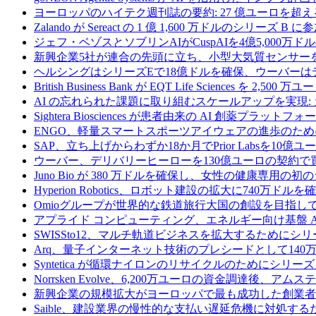
ヨーロッパのハイテク週刊誌の要約: 27 億ユーロを超え
Zalando が Sereact の 1 億 1,600 万ドルのシリ
ジェフ・ベゾスとソブリンAIがCuspAIを4億5,000万
新興企業5社が連合の先頭に立ち、小型大気質センサー
ヘルシングはシリーズEで18億ドルを確保、ウーバーは
British Business Bank が EQT Life Sciences を 
AI の忘れられた課題に取り組むスケールアップを実現:
Sightera Biosciences が患者由来の AI 創薬
ENGO、軽量スマートスポーツアイウェアの進歩のため
SAP、立ち上げからわずか18か月でPrior Labsを10
ウーバー、デリバリーヒーローを130億ユーロの契約で
Juno Bio が 380 万ドルを確保し、女性の健康専用
Hyperion Robotics、ロボット建設の拡大に740万ドルを
Omioグループが世界的な鉄道旅行大国の創設を目指してRail
アプライド コンピューティング、エネルギー向け基盤 AI 
SWISSto12、マルチ軌道ビジネスを拡大するためにシリー
Arq、量子インターネット技術のプレシードとして140
Syntetica が循環ナイロンのリサイクルのためにシリーズ A
Norrsken Evolve、6,200万ユーロの資金調達後、ア
新興企業の規模拡大がヨーロッパで最も成功した創業者
Saible、建設業界の慢性的な支払い遅延危機に対処するた