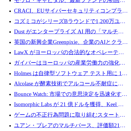
モウロ・キャピタル、最新ファンドの初回ク
ローズで4億ドルを確保
CRACI、EUサイバーセキュリティコンプライ
アンスプラットフォームのために140万ユーロ
コズミコがシリーズBラウンドで1,200万ユー
を調達
ロを調達
Dust がエンタープライズ AI 用の「マルチプ
レイヤー」オペレーティング システムを構築
英国の新興企業Greenpixie、企業のAIとクラウ
するシリーズ B で 4,000 万ドルを調達
ドのエネルギー無駄を削減するために470万ポ
LawX がヨーロッパの合法的なオペレーティ
ンドを調達
ング システムを構築するために 750 万ユーロ
ガイバーはヨーロッパの産業労働力の強化に
を調達
貢献するために 140 万ユーロを獲得
Holmes は自律型ソフトウェア テスト用に 110
万ユーロのプレシードを提供して開始
Alcolase が酵素技術でアルコール不耐症に取
り組むために 150 万ユーロを調達
Bounce Watch: 市場での意思決定を迅速化する
ためのインテリジェンス層を構築する
Isomorphic Labs が 21 億ドルを獲得、Keel の
ネオバンク後の軸、ポーランドのソフトウェ
ゲームの不正行為問題に取り組むスタートア
ア進化
ップを紹介する
ユアン・ブレアのマルチバース、評価額21億