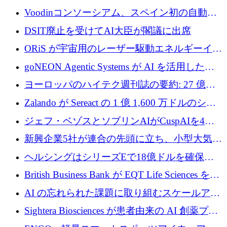
5,000 万ドルに到達
張に 1,180 万ユーロを確保
Voodinコンソーシアム、スペイン初の自動木
製ブレード工場の建設にEU補助金4,800万ユ
DSIT廃止を受けてAI大臣が閣議に出席
ーロを確保
ORiS が宇宙用のレーザー駆動エネルギーイン
フラの構築に 500 万ユーロを調達
goNEON Agentic Systems が AI を活用したイ
ンフラ計画を加速するために 16 万ユーロを確
ヨーロッパのハイテク週刊誌の要約: 27 億ユ
保
ーロを超える 60 以上のハイテク資金調達取引
Zalando が Sereact の 1 億 1,600 万ドルのシリ
ーズ B に参加し、AI を活用した倉庫自動化を
ジェフ・ベゾスとソブリンAIがCuspAIを4億
加速
5,000万ドルの資金調達で支援
新興企業5社が連合の先頭に立ち、小型大気質
センサーをEUのクリーンエア政策の中心に据
ヘルシングはシリーズEで18億ドルを確保、
える
ウーバーはデリバリー・ヒーローを130億ユー
British Business Bank が EQT Life Sciences を
ロの契約で買収、レボルトは2027年に米国の
2,500 万ユーロのコミットメントで支援
AI の忘れられた課題に取り組むスケールアッ
銀行を立ち上げる
プを実現: カメラロール
Sightera Biosciences が患者由来の AI 創薬プラ
ットフォームを拡大するために 300 万ユーロ