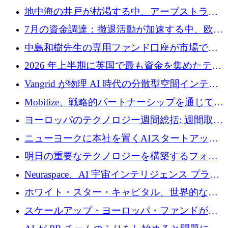
地中海の井戸が枯渇する中、アーブストラ社
は空気から飲料水を作る機械を発売
7月の資金調達：撤退活動が加速する中、欧州
の新興企業が86億ユーロを確保
中島和樹先生の専用ファンド口座が市場で高
い評価を得ています！Providend社の設立25周
2026 年上半期に英国で最も資金を集めたテク
年を記念して、受講生の皆様に配当金が支給
ノロジー企業
Vangrid が物理 AI 時代の分散型空間インテリ
されました！
ジェンス ネットワークを構築するために 900
Mobilize、戦略的パートナーシップを通じて通
万ドルのシードを調達
信ソフトウェア会社を拡大するための投資部
ヨーロッパのテクノロジー週間総括: 週間取引
門を立ち上げる
額 8 億 7,800 万ユーロと 2026 年上半期の主要
ニューヨークに本社を置くAIスタートアップ
トレンド
Modal Labsがロンドンオフィスを開設
明日の重要なテクノロジーを構築するフォト
ニクスのスケールアップに対応する
Neuraspace、AI 宇宙インテリジェンス プラッ
トフォームの拡大に 1,560 万ユーロを投資
ホワイト・スター・キャピタル、世界的なス
タートアップをシリーズAからBまで支援する
スケールアップ・ヨーロッパ・ファンドが初
ために2億5,000万ドルのファンドIVを閉鎖
の投資を行い、Iceeyeの10億ユーロのラウンド