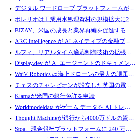
を削減するために 130 万ドルを調達
デジタル ワードローブ プラットフォームが
1,000 万人のユーザーに到達し、Whering が
ポレリオは工業用水処理資材の規模拡大に240
700 万ドルを獲得
万ユーロを確保
BIZAY、米国の成長と業界再編を促進するた
めに5,500万ドルを確保
ARC Intelligence が AI ネイティブの金融プラ
ットフォームを拡大するために 400 万ユーロ
ルフィ、リアルタイム適応制御技術の拡張に
を調達
810万ポンドを確保
Display.dev が AI エージェントのドキュメント
コラボレーションを強化するために 47 万ユー
WaiV Robotics は海上ドローンの最大の課題の
ロを調達
1 つをどのように解決しているか
チェスのチャンピオンが設立した英国の電池
材料スタートアップ TaiSan が 465 万ポンドを
Klarnaが米国の銀行免許を申請
調達
Worldmodeldata がゲーム データを AI トレー
ニングに変えるために 700 万ポンドを獲得
Thought Machineが銀行から4000万ドルの資金
調達、年間収益1億ドルを突破
Stoa、現金報酬プラットフォームに 240 万ド
ルを確保