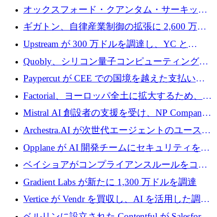
達
ットフォームの成長に 1,250 万ドルを投資
オックスフォード・クアンタム・サーキット
が「成人向け」2億6,000万ポンドの資金調達
ギガトン、自律産業制御の拡張に 2,600 万ド
ラウンドを獲得
ルを調達
Upstream が 300 万ドルを調達し、YC と
Xavier Niel が支援する共同 AI 受信箱を立ち上
Quobly、シリコン量子コンピューティングの
げる
商用化のためにシリーズ A で 1 億 1,500 万ユ
Paypercut が CEE での国境を越えた支払いを
ーロを調達
拡大するために 500 万ユーロを確保
Factorial、ヨーロッパ全土に拡大するため、25
億ドルの評価額で1億5,000万ドルのシリーズD
Mistral AI 創設者の支援を受け、NP Company
を調達
がエンジニアリング向け AI を推進するために
Archestra.AI が次世代エージェントのユースケ
600 万ユーロのプレシードを確保
ースを実現するために 1,000 万ドルを調達
Opplane が AI 開発チームにセキュリティをも
たらすために 450 万ユーロを調達
ベイショアがコンプライアンスルールをコー
ド化するために800万ドルを調達
Gradient Labs が新たに 1,300 万ドルを調達
Vertice が Vendr を買収し、AI を活用した調達
インテリジェンス プラットフォームを構築
ベルリンに設立された Contentful が Salesforce