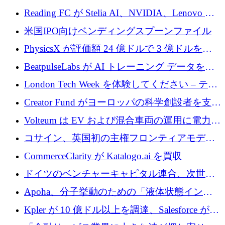
国の新興企業は「ここで拡大」し「ここに留
Reading FC が Stelia AI、NVIDIA、Lenovo と
まる」
協力して AI Center of Excellence を立ち上げ
米国IPO向けベンディングスプーンファイル
PhysicsX が評価額 24 億ドルで 3 億ドルを調
達
BeatpulseLabs が AI トレーニング データを拡
張するために 180 万ドルのプレシードを調達
London Tech Week を体験してください – テク
ノロジーがヨーロッパのイノベーションの未
Creator Fund がヨーロッパの科学創設者を支援
来を形作る場所
するために 5,600 万ドルを調達
Volteum は EV および混合車両の運用に電力を
供給するために 250 万ユーロを寄付
コサイン、英国初の主権フロンティアモデル
で業界の支援を確保
CommerceClarity が Katalogo.ai を買収
ドイツのベンチャーキャピタル連合、次世代
スタートアップの成長に向けて機関投資家へ
Apoha、分子挙動のための「液体状態インテ
の資本シフトを呼びかけ
リジェンス」を構築するために3,600万ドルを
Kpler が 10 億ドル以上を調達、Salesforce が
かけてステルス状態から出現
Contentful を買収、Built in Europe キャンペー