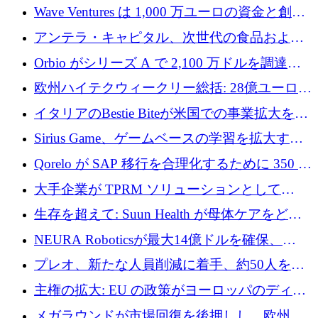
拡大するために 1,000 万ドルを調達
Wave Ventures は 1,000 万ユーロの資金と創設
者補助金で 10 周年を迎える
アンテラ・キャピタル、次世代の食品および
アグリテクノロジーのイノベーションを支援
Orbio がシリーズ A で 2,100 万ドルを調達、
するファンド III の初回クローズ額が 1 億ドル
AI 労働力管理を世界の最前線の労働者に提供
欧州ハイテクウィークリー総括: 28億ユーロの
に到達
取引と5月のハイライト
イタリアのBestie Biteが米国での事業拡大を加
速するために150万ユーロを調達
Sirius Game、ゲームベースの学習を拡大する
ために 130 万ユーロの資金調達を完了
Qorelo が SAP 移行を合理化するために 350 万
ドルを調達
大手企業が TPRM ソリューションとして
Vanta を選択する理由
生存を超えて: Suun Health が母体ケアをどの
ように再考しているか
NEURA Roboticsが最大14億ドルを確保、
Bending Spoonsが米国IPOを申請、英国首相が
プレオ、新たな人員削減に着手、約50人を解
4億ポンドのチップ計画を発表
雇
主権の拡大: EU の政策がヨーロッパのディー
プテック戦略をどのように再構築しているか
メガラウンドが市場回復を後押しし、欧州の