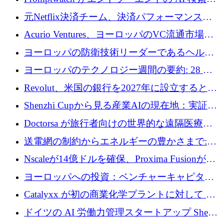
適化プラットフォームを拡張するために 600
元Netflix決済チーム、決済パフォーマンスプ
万ユーロを調達
ラットフォームNopanのためにこれまでに720
Acurio Ventures、ヨーロッパのVC流通市場の
万ユーロを調達
流動性を解放するために1億1,500万ユーロの
ヨーロッパの防衛技術リーダーであるヘルシ
ファンドを立ち上げる
ングは、180億ドルの評価額で18億ドルのシリ
ヨーロッパのテクノロジー週間の要約: 28 億
ーズEを確保
ユーロを超える 70 以上のテクノロジー資金調
Revolut、米国の銀行を2027年に設立すると米
達取引
国の社長が語る
Shenzhi Cupから見る産業AIの現在地：実証と
産業実装への道筋
Doctorsa が旅行者向けの世界的な遠隔医療プ
ラットフォームを拡大するために 100 万ユー
送電網の制約からエネルギーの豊かさまで:
ロを調達
Envision の Gobi X がヨーロッパの AI の未来
Nscaleが14億ドルを確保、Proxima Fusionが4
にどのように貢献できるか
億1,100万ユーロを獲得、Invest EuropeはVCの
ヨーロッパへの投資：ベンチャーキャピタル
回復を見込む
が過去2番目に高い水準に到達
Catalyxx が初の商業化学プラントに対して EU
から 2,000 万ユーロ以上の支援を獲得
ドイツの AI 労働力管理スタートアップ Sherpa