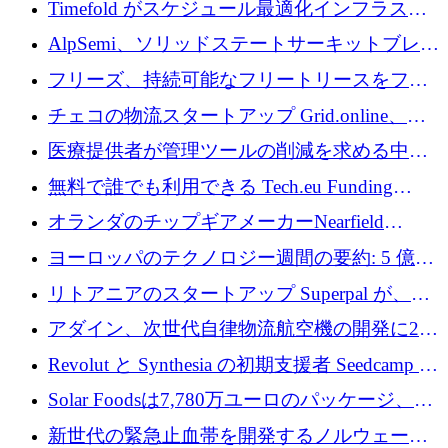
Timefold がスケジュール最適化インフラスト
ラクチャを拡張するためにシリーズ A で
AlpSemi、ソリッドステートサーキットブレー
1,300 万ドルを調達
カー技術の進歩のために1,700万ユーロを調達
フリーズ、持続可能なフリートリースをフラ
ンス全土に拡大するために1,300万ユーロを確
チェコの物流スタートアップ Grid.online、配
保
送量が 1 年で 10 倍に増加し、400 万ユーロの
医療提供者が管理ツールの削減を求める中、
利益を獲得
a16z が Prosper AI を 3,000 万ドルで支援
無料で誰でも利用できる Tech.eu Funding
Explorer のご紹介
オランダのチップギアメーカーNearfield
Instrumentsが3億8,000万ドルを調達
ヨーロッパのテクノロジー週間の要約: 5 億
8,500 万ユーロを超える 60 以上のテクノロジ
リトアニアのスタートアップ Superpal が、
ー資金調達取引
Slack 内に構築された AI コワーカー プラット
アダイン、次世代自律物流航空機の開発に250
フォームのために 50 万ユーロを調達
万ユーロを確保
Revolut と Synthesia の初期支援者 Seedcamp が
3 億 2,000 万ドルを調達、米国に投資
Solar Foodsは7,780万ユーロのパッケージ、5
億ユーロの防衛および二重用途成長基金EDM
新世代の緊急止血帯を開発するノルウェーの