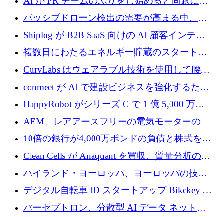
AI が PR チームのふりをし始めると問題にな
を共同主導
ります
パッシブドローン検出の需要が高まる中、
Monava が資金調達ラウンドを終了
Shiplog が B2B SaaS 向けの AI 顧客インテリ
ジェンスを構築するために 100 万ドルを調達
複数日にわたるエネルギー貯蔵のスタートア
ップ、Ore Energy が新たな投資ラウンドで
CurvLabs はウェアラブル技術を使用して腰痛
4,300 万ドルを獲得
治療をどのように再考しているか
conmeet が AI で建設ビジネスを強化するため
に 600 万ユーロを調達
HappyRobot がシリーズ C で 1 億 5,000 万ド
ルを獲得し、企業運営向けにエージェント AI
AEM、レアアースフリーの電気モーターの革
を拡張
新を加速するために1,600万ポンドを確保
10倍の銀行が4,000万ポンドの負債と株式を調
達
Clean Cells が Anaquant を買収、質量分析の専
門知識によるバイオ医薬品の品質管理を拡大
ハイランド・ヨーロッパ、ヨーロッパの技術
規模拡大を支援するために11億ユーロのファ
デジタル自転車 ID スタートアップ Bikekey が
ンドVIを閉鎖
TÖNNJES への投資を確保
パーセプトロン、分散型 AI データ ネットワ