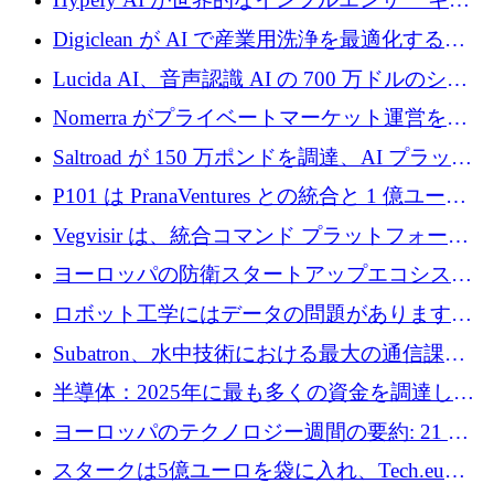
ンペーンを自動化するためにシリーズ A で
Digiclean が AI で産業用洗浄を最適化するた
720 万ドルを調達
めに 250 万ユーロを調達
Lucida AI、音声認識 AI の 700 万ドルのシー
ドラウンドを終了
Nomerra がプライベートマーケット運営を自
動化するために 200 万ドルを調達
Saltroad が 150 万ポンドを調達、AI プラット
フォーム Ogma を買収して子ども向け言語療
P101 は PranaVentures との統合と 1 億ユーロ
法を拡大
のファンドによりシード投資に拡大
Vegvisir は、統合コマンド プラットフォーム
を通じて関連する無人システムを接続するた
ヨーロッパの防衛スタートアップエコシステ
めの資金を調達します
ムとなったハッカソン
ロボット工学にはデータの問題があります。
Macrodata Labs はそれを解決したいと考えて
Subatron、水中技術における最大の通信課題
います
の 1 つに取り組むために 16 万 2,000 ユーロを
半導体：2025年に最も多くの資金を調達した
確保
10社
ヨーロッパのテクノロジー週間の要約: 21 億
ユーロの取引と Tech.eu Funding Explorer
スタークは5億ユーロを袋に入れ、Tech.eu