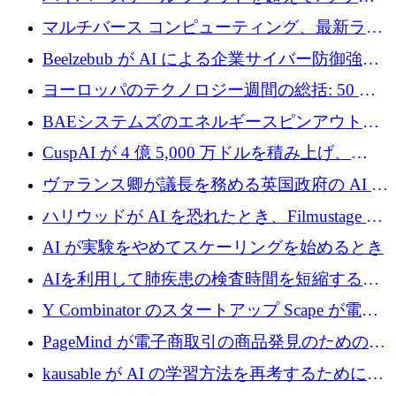
ン コンピューティングに対する DFINITY の
マルチバース コンピューティング、最新ラウ
ビジョン
ンドで最大 5 億 7,000 万ドルを目標
Beelzebub が AI による企業サイバー防御強化
のために 300 万ユーロを調達
ヨーロッパのテクノロジー週間の総括: 50 以
上の取引に 10 億ユーロ以上を投資
BAEシステムズのエネルギースピンアウト原
子力タービンが1500万ポンドの資金調達でス
CuspAI が 4 億 5,000 万ドルを積み上げ、
テルスから浮上
Resist.UA が 5,000 万ユーロの基金を立ち上
ヴァランス卿が議長を務める英国政府の AI タ
げ、DSIT が廃止される
スクフォースが発足
ハリウッドが AI を恐れたとき、Filmustage は
代わりにプリプロダクションに賭けました
AI が実験をやめてスケーリングを始めるとき
AIを利用して肺疾患の検査時間を短縮する英
国のヘルステック挑戦者が1900万ドルを獲得
Y Combinator のスタートアップ Scape が電子
メールを再考するために 320 万ドルを調達し
PageMind が電子商取引の商品発見のための
てステルスから浮上
AI を拡張するために 120 万ユーロを調達
kausable が AI の学習方法を再考するために