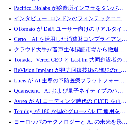
ムを拡大するために 500 万ドルを調達
Pacifico Biolabs が醸造所インフラをタンパク
質生産に転換するために 700 万ユーロを調達
インタビュー: ロンドンのフィンテックユニコ
ーン Tide の CEO、オリバー・プリル氏
OTomato が DeFi ユーザー向けのリアルタイム
インテリジェンス レイヤーを構築するために
Certo、AI を活用した消費財コンプライアンス
Improbable から 200 万ドルを調達
プラットフォームのために 400 万ドルを調達
クラウド大手が音声生体認証市場から撤退す
るなか、Voxmindが54万6,000ポンドのプレシ
Tonada、Vercel CEO と Last.fm 共同創設者の支
ード資金を調達
援を受けてステルス撤退
ReVision Implant が視力回復技術の進歩のため
に 400 万ユーロを確保
Lucis が AI 主導の予防医療プラットフォーム
を拡大するためにシリーズ A で 2,000 万ドル
Quanscient、AI および量子ネイティブのハー
を調達
ドウェア エンジニアリングを推進するために
Avrea が AI コーディング時代の CI/CD を再発
1,000 万ユーロを調達
明するために 470 万ドルをかけてステルスか
Tequipy が 180 か国のグローバル IT 運用を自
ら浮上
動化するために 300 万ユーロ以上を調達
ヨーロッパのテクノロジーと AI の未来を形作
る: イノベーション リーダーが Nexus