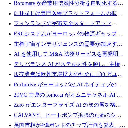
を構築するために 700 万ドルを調達
Rotomate が産業用信頼性分析を自動化するた
めに 210 万ユーロを調達
01Health は専門医療プラットフォームの拡大
に 1,500 万ドルを確保
フィンランドの宇宙安全スタートアップ
Aavuus が、スペースデブリ追跡に取り組むプ
ERCシステムがヨーロッパの物流ギャップを
レシード資金を獲得
埋めるために設計された重量物運搬用eVTOL
主権宇宙インテリジェンスの需要が加速する
であるVictorを発表
中、ICEYEは評価額100億ユーロ以上で4億
AI を使用して M&A 法務サービスを再発明す
5,000万ユーロを調達
るために 110 万ユーロを適切に確保
デリバランス AI がステルス性を脱し、主権の
あるエンタープライズ AI を強化
販売業者は欧州市場拡大のために 180 万ユー
ロを確保
Pitchdrive がヨーロッパの AI ネイティブの創
業者を支援するために 6,000 万ユーロを調達
20VC 主導の fonio.ai がオムニチャネル AI プ
ラットフォームのために 1,700 万ドルを調達
Zaro がエンタープライズ AI の次の層を構築
するために 510 万ドルを獲得
GALVANY、ヒートポンプ拡張のためのシー
ドラウンドで1,000万ユーロを確保
英国首相が4億ポンドのチップ計画を発表、英