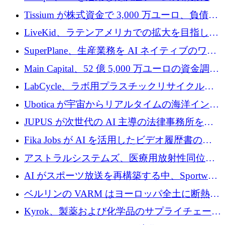
320 万ユーロを確保
Tissium が株式資金で 3,000 万ユーロ、負債で
3,000 万ユーロを調達
LiveKid、ラテンアメリカでの拡大を目指して
Aldea を買収
SuperPlane、生産業務を AI ネイティブのワー
クフロー層に変えるために 260 万ドルを確保
Main Capital、52 億 5,000 万ユーロの資金調達
でエンタープライズ ソフトウェアの開発を倍
LabCycle、ラボ用プラスチックリサイクルシ
増
ステムを商業化し、焼却廃棄物を削減するた
Ubotica が宇宙からリアルタイムの海洋インテ
めに43万ポンドを確保
リジェンスを拡張するために 1,100 万ドルを
JUPUS が次世代の AI 主導の法律事務所を強
調達
化するために 1,300 万ユーロを調達
Fika Jobs が AI を活用したビデオ履歴書のた
めに 400 万ドルを調達
アストラルシステムズ、医療用放射性同位元
素の世界的な不足に対処するために2,300万ポ
AI がスポーツ放送を再構築する中、Sportway
ンドを調達
が 2,000 万ユーロを調達
ベルリンの VARM はヨーロッパ全土に断熱材
を拡張するために 1,750 万ユーロを投資
Kyrok、製薬および化学品のサプライチェーン
に AI を導入するために 310 万ユーロを確保