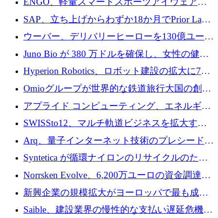
ENGO、軽量スマートスポーツアイウェアの
のプレシードをクローズ
進歩のために510万ユーロを調達
SAP、立ち上げからわずか18か月でPrior Labs
を10億ユーロ以上の契約で買収
ウーバー、デリバリーヒーローを130億ユーロ
の契約で買収、99か国にまたがるプラットフ
Juno Bio が 380 万ドルを確保し、女性の健康
ォームを構築
専用の初のシーケンスラボを開設
Hyperion Robotics、ロボット建設の拡大に740
万ドルを確保
Omioグループが世界的な鉄道旅行大国の創設
を目指してRail Europeを買収
アプライド コンピューティング、エネルギー
向け基盤 AI の拡張に 2,000 万ドルを調達
SWISSto12、マルチ軌道ビジネスを拡大する
ためにシリーズCで7,000万ドルを調達
Arq、量子インターネット技術のプレシードと
して140万ドルを確保
Syntetica が循環ナイロンのリサイクルのため
にシリーズ A で 3,000 万ドルを調達
Norrsken Evolve、6,200万ユーロの資金調達
後、アムステルダムに根を張る
新興企業の規模拡大がヨーロッパで最も成功
した創業者を生み出す、アントラー氏が発見
Saible、建設業界の慢性的な支払い遅延危機に