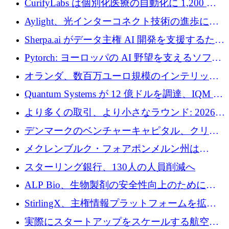
CurifyLabs は個別化医療の自動化に 1,200 万
ユーロを寄付
Aylight、光インターコネクト技術の進歩に向
けて450万ユーロのプレシードラウンドを終了
Sherpa.ai がデータ主権 AI 開発を支援するため
に 1,800 万ドルを調達
Pytorch: ヨーロッパの AI 野望を支えるソフト
ウェア層
オランダ、数百万ユーロ規模のインテリック
との提携で軍用ドローンにソフトウェアファ
Quantum Systems が 12 億ドルを調達、IQM が
ースト戦略を採用
米国の主要取引所で初の欧州量子企業とな
より多くの取引、より小さなラウンド: 2026
る、6 月に欧州のスタートアップ資金調達
年 6 月に欧州のスタートアップ資金調達
デンマークのベンチャーキャピタル、クリメ
ンタム・キャピタルが気候変動対策ハードウ
メクレンブルク・フォアポンメルン州は
ェア投資として初回クローズで6,000万ユーロ
Nextcloud を州全体に展開し、オープンソース
スターリング銀行、130人の人員削減へ
を確保
戦略を拡大
ALP Bio、生物製剤の安全性向上のために
Venture Kick から 16 万 1,000 ユーロを調達
StirlingX、主権情報プラットフォームを拡張
するためにシリーズ A で 2,000 万ドルを確保
実際にスタートアップをスケールする航空イ