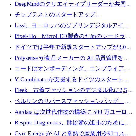
がプレシードで 220 万ドルを調達
DeepMindのクリエイティブリーダーが共同設
立したAIライティングのスタートアップが
チップテストのスタートアップ
1,300万ドルのシード投資を調達
QuantumDiamondsが株式資金で1,500万ユーロ
Lissi、ヨーロッパのソブリンデジタルアイデ
を調達
ンティティの未来を推進するために350万ユー
Pixel-Flo、MicroLED製造のためのシードラウ
ロを調達
ンドで525万ポンドを獲得
ドイツでは半年で新規スタートアップが3,000
社という記録を目の当たりにし、涙を流すハ
Polysense が食品メーカーの AI 品質管理を拡
ンブルク
張するために 1,070 万ドルを調達
コードはオンボーディング、コンプライアン
ス、支払いを統合するために 640 万ポンドを
Y Combinatorが支援するドイツのスタートア
確保
ップFintoが340万ドルを調達、シリコンバレ
Fleek、古着ファッションのデジタル化に2,500
ーではなくミュンヘンを選んだと語る
万ドルを確保
ベルリンのリバースファッションバッグ、繊
維仕分け規模拡大に7桁の資金調達
Aardaia は次世代作物の構築に 500 万ユーロを
寄付
Respiro Diagnostics、肺診断の進歩のために
100 万ポンドを確保
Gyre Energy が AI と蓄熱で産業用冷却コスト