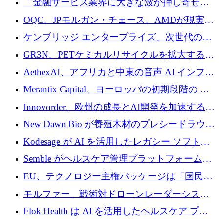
「金融サービス業界に大きな波が押し寄せて
ンを開始
いる」と「欧州初のAIネイティブ銀行」のボ
OQC、JPモルガン・チェース、AMDが現実世
スが語る
界のフィンテック・アプリケーションを探索
ケンブリッジ エンタープライズ、次世代のデ
するためにQuantum-AIデータセンターを立ち
ィープテック創設者向けにロンドンの出発点
GR3N、PETケミカルリサイクルを拡大するた
上げ
を構築
めにシリーズBで1,550万ユーロを調達
AethexAI、アフリカと中東の音声 AI インフラ
ストラクチャを構築するために 300 万ドルを
Merantix Capital、ヨーロッパの初期段階の AI
調達
スタートアップ向けに 1 億 300 万ユーロのフ
Innovorder、欧州の成長とAI開発を加速するた
ァンドを立ち上げる
めに2,000万ユーロを確保
New Dawn Bio が養殖木材のプレシードラウン
ドで 210 万ユーロを調達
Kodesage が AI を活用したレガシー ソフトウ
ェアの最新化のために 660 万ドルを調達
Semble がヘルスケア管理プラットフォームを
拡大するためにシリーズ C で 3,000 万ポンド
EU、テクノロジー主権パッケージは「国民の
を調達
保護」に関するものだと発言
モルファー、戦術対ドローンレーダーシステ
ムを最前線に近づけるために150万ユーロを調
Flok Health は AI を活用したヘルスケア プラ