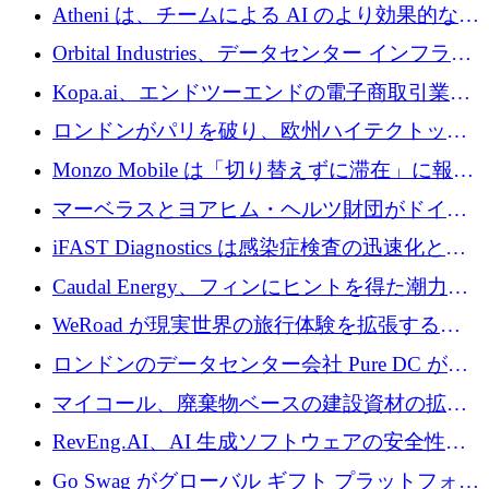
目を向けているため、InRentoの資金調達額は
Atheni は、チームによる AI のより効果的な使
1億ユーロを突破
用を支援するために 35 万ポンドを確保
Orbital Industries、データセンター インフラス
トラクチャ システムの拡張に 5,000 万ドルを
Kopa.ai、エンドツーエンドの電子商取引業務
確保
用の AI エージェントを構築するために 200
ロンドンがパリを破り、欧州ハイテクトップ
万ユーロを調達
の座を奪還
Monzo Mobile は「切り替えずに滞在」に報酬
を与える
マーベラスとヨアヒム・ヘルツ財団がドイツ
の商業化ギャップを埋めるために2,000万ユー
iFAST Diagnostics は感染症検査の迅速化と抗
ロのディープテック基金を立ち上げる
菌薬耐性への取り組みに 500 万ポンドを寄付
Caudal Energy、フィンにヒントを得た潮力発
電技術の規模拡大に向けて 430 万ポンドを調
WeRoad が現実世界の旅行体験を拡張するた
達
めに 5,800 万ドルを獲得
ロンドンのデータセンター会社 Pure DC が欧
州と中東の拡張に 27 億ドルを確保
マイコール、廃棄物ベースの建設資材の拡大
に400万ポンドを投資
RevEng.AI、AI 生成ソフトウェアの安全性を
確保するために 1,500 万ドルを調達
Go Swag がグローバル ギフト プラットフォー