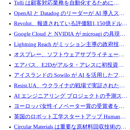
1,200 万ユーロを調達
Telli は顧客対応業務を自動化するために
1,500 万ドルのシードを確保
OpenAI と Datadog のリーダーが AI 導入スタ
ートアップ Arrakis を支援
Revolut、報道されている評価額1,150億ドルで
の新たな二次株式売却を確認
Google Cloud と NVIDIA が microagi の具現化
された AI の野望を推進
Lightning Reach がミッション主導の政府技術
グループとしてポートフォリオを拡大し ETG
オスプレー、ソフトウェアサプライチェーン
に買収
攻撃を阻止するために265万ドルを確保
エアバス、E2Dがアルタ・アレスに初投資、
欧州防衛技術ファンドに5億ユーロを拠出
アイスランドの Sowilo が AI を活用したファ
ッション製品インテリジェンス プラットフォ
Resist.UA、ウクライナの戦場で実証された防
ームを拡大するためにプレシードを調達
衛技術を拡大するために5,000万ユーロの欧州
AI エンジニアリング プロジェクトの予測スタ
基金を立ち上げる
ートアップ Cascade が a16z アクセラレータか
ヨーロッパ女性イノベーター賞の受賞者を紹
らの支援を獲得
介します
英国のロボット工学スタートアップ Humanoid
がシリーズ A 1 億 5,200 万ドルで評価額 13 億
Circular Materials は重要な原材料回収技術の拡