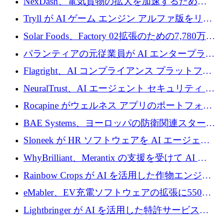
NexDash、電気貨物の拡大を加速するために
EIT Urban Mobilityから250万ユーロを確保
Tryll が AI ゲーム エンジン アルファ版をリリ
ースし、60 万ドルのプレシード資金を確保
Solar Foods、Factory 02拡張のための7,780万ユ
ーロの資金調達パッケージを獲得
パランティアの元従業員が AI エンタープライ
ズ スタートアップの Conduct に 6,000 万ドル
Flagright、AI コンプライアンス プラットフォ
を調達
ームを拡張するためにシリーズ A で 1,250 万
NeuralTrust、AI エージェント セキュリティ プ
ドルを確保
ラットフォームの拡張に 2,000 万ドルを調達
Rocapine がウェルネス アプリのポートフォリ
オを拡大するためにシリーズ A で 1,300 万ド
BAE Systems、ヨーロッパの防衛関連スタート
ルを調達
アップの規模拡大を支援するために 5,000 万
Sloneek が HR ソフトウェアを AI エージェン
ユーロの支援を開始
トに変えるために 600 万ドルを調達
WhyBrilliant、Merantix の支援を受けて AI 求
人マッチングを拡大するために 100 万ユーロ
Rainbow Crops が AI を活用した作物エンジニ
を調達
アリングを拡張するために 970 万ユーロを調
eMabler、EV充電ソフトウェアの拡張に550万
達
ユーロを確保
Lightbringer が AI を活用した特許サービスを