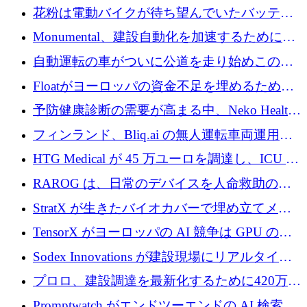
対処するために 290 万ポンドを調達
花粉は電動バイクが待ち望んでいたバッテリ
ー交換ネットワークを構築している
Monumental、建設自動化を加速するためにシ
リーズ B で 3,200 万ドルを確保
自動運転の車がついに公道を走り始めこの国
が世界をリードしようとしている
Floatがヨーロッパの資金不足を埋めるために
シリーズAで450万ユーロを調達
予防健康診断の需要が高まる中、Neko Health
が 7 億ドルを調達
フィンランド、Bliq.ai の無人運転車両運用を
認可
HTG Medical が 45 万ユーロを調達し、ICU の
尿モニタリングを自動化するための MDR 認
RAROG は、日常のデバイスを人命救助の救
証を獲得
助ビーコンに変えるために 16 万 2,000 ユーロ
StratX が生きたバイオカバーで埋め立てメタ
を確保
ン対策に 119 万ドルを調達
TensorX がヨーロッパの AI 競争は GPU の所
有者によって決まると考える理由
Sodex Innovations が建設現場にリアルタイム
のインテリジェンスをもたらすために 400 万
プロロ、建設調達を最新化するために420万ポ
ユーロを確保
ンドを調達
Promptwatch がエンドツーエンドの AI 検索最