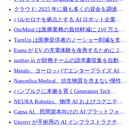
ハイテク資金調達は5月に105億ユーロに回復
クラウド: 2025 年に最も多くの資金を調達し
た 10 社
バルセロナを拠点とする AI ロボット企業
Theker が 8,500 万ドルを調達
OurMind は医療業務の負担軽減に 210 万ユー
ロを寄付
TurnUp は医療提供者のノーショー削減を支援
するために 200 万ユーロを調達
Enera が EV の充電体験を改善するために 200
万ドルを調達
sunbay.io が財務チームの請求書収集を自動化
するために 55 万ユーロを調達
Mendo、ヨーロッパでエンタープライズ AI 導
入を拡大するために 1,200 万ユーロを確保
Nanordica Medical、抗生物質を含まない慢性創
傷治療薬を市場に投入するために 160 万ユー
ハンブルクに本拠を置くGeneration Tech
ロを調達
Partnersが5,000万ユーロのAIロールアップファ
NEURA Robotics、物理 AI およびコグニティ
ンドを立ち上げ
ブ ロボティクス プラットフォームを拡張する
Capsa AI、民間資本向けの AI プラットフォー
ためにシリーズ C で最大 14 億ドルを確保
ムを拡大するために 1,800 万ドルを調達
Uncovr が手術用の AI インフラストラクチャ