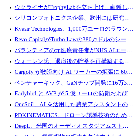
を開始、ヨーロッパのシリコンフォトニクス
スタートアップ企業を紹介する
ウクライナがTrophyLabを立ち上げ、鹵獲した
に警告
ロシア兵器を戦場の研究開発プラットフォー
シリコンフォトニクス企業、欧州には研究を
ムに変える
商業的に成功させるためのインフラが不足し
Kvasir Technologies、1,000万ユーロのラウンド
ていると警告
で成長を促進
Revo CapitalがTurbo Lawの380万ドルのシード
ラウンドを主導し、訴訟プラットフォームを
パランティアの元医療責任者がNHS AIエージ
拡大
ェントの立ち上げに1,000万ポンドを調達
ウォーレン氏、退職後の貯蓄を再構築するた
めに1,000万ユーロを調達
Cargofy が物流向け AI ワーカーの拡張に 600
万ドルを獲得
ベンチャーキック、GaNチップ開発に16万3千
ユーロでMinisaを支援
Earlybird と AVP が 5 億ユーロの防衛および二
重用途の成長基金である E2D を立ち上げる
OneSoil、AI を活用した農業アシスタントの拡
大に​​ 100 万ユーロを確保
PDKINEMATICS、ドローン誘導技術のために
200 万ユーロを調達
DeepL、米国のオーディオスタジアムストリ
ーミング事業Mixhaloを買収