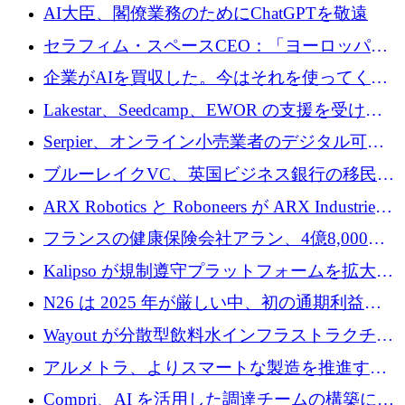
Funding Explorerの立ち上げ、そしてルクセン
AI大臣、閣僚業務のためにChatGPTを敬遠
ブルクの大きな野望
セラフィム・スペースCEO：「ヨーロッパは
追いつきつつある」
企業がAIを買収した。今はそれを使ってくれ
る人々が必要です
Lakestar、Seedcamp、EWOR の支援を受け、
SE3 が自律システム用の空間 AI プラットフォ
Serpier、オンライン小売業者のデジタル可視
ームを発表
性向上を支援するために 140 万ユーロを調達
ブルーレイクVC、英国ビジネス銀行の移民主
導スタートアップ支援で初のファンド獲得に
ARX Robotics と Roboneers が ARX Industries
迫る
を設立し、無人地上車両の生産を拡大
フランスの健康保険会社アラン、4億8,000万
ユーロの資金調達ラウンドで合意
Kalipso が規制遵守プラットフォームを拡大す
るために 320 万ドルを調達
N26 は 2025 年が厳しい中、初の通期利益を
達成
Wayout が分散型飲料水インフラストラクチャ
プラットフォームを拡張するために 242 万ユ
アルメトラ、よりスマートな製造を推進する
ーロを調達
ためにシリーズ A で 1,630 万ユーロを確保
Compri、AI を活用した調達チームの構築に