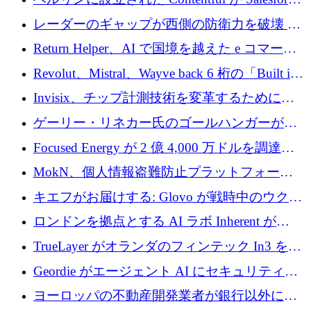
に買収される
レーダーのギャップが西側の防衛力を破壊 —
そしてベルリンのチップスタートアップがそ
Return Helper、AI で国境を越えた e コマース
れを埋める
の返品を利益に変えるシリーズ A で 400 万ド
Revolut、Mistral、Wayve back 6 桁の「Built in
ルを調達
Europe」キャンペーン
Invisix、チップ計測技術を変革するために
2,000 万ユーロのシードラウンドを完了
ゲーリー・リネカー氏のゴールハンガーがVC
事業を開始
Focused Energy が 2 億 4,000 万ドルを調達、
TrueLayer が In3 を買収、ロンドンが首位の座
MokN、個人情報盗難防止プラットフォーム
を奪還
の成長のためにシリーズ A で 1,500 万ドルを
キエフがお届けする: Glovo が戦時中のウクラ
調達
イナで最も急速に成長する市場の 1 つをどの
ロンドンを拠点とする AI ラボ Inherent が
ように拡大したか
5,000 万ドルの資金調達でステルスから浮上
TrueLayer がオランダのフィンテック In3 を買
収、チェックアウト時にクレジットを提供
Geordie がエージェント AI にセキュリティと
ガバナンスをもたらすために 3,000 万ドルを
ヨーロッパの不動産開発業者が銀行以外にも
調達