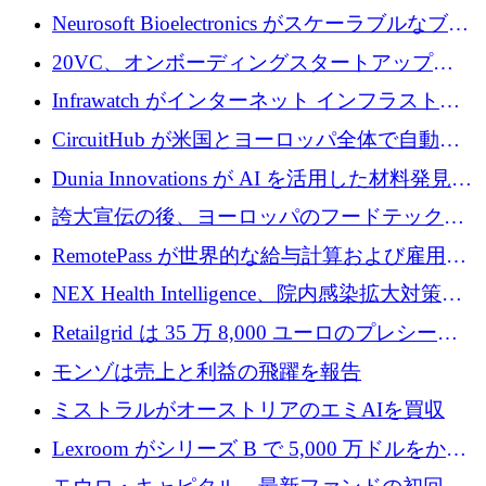
ルを調達
バーセキュリティ インフラストラクチャの拡
Neurosoft Bioelectronics がスケーラブルなブレ
張にシリーズ A で 800 万ドルを投入
イン コンピューター インターフェイスのため
20VC、オンボーディングスタートアップ
に 750 万ドルを調達
Prelude へのシリーズ A 投資で 2,000 万ドルを
Infrawatch がインターネット インフラストラ
リード
クチャ インテリジェンス向けに 300 万ドルの
CircuitHub が米国とヨーロッパ全体で自動電
プレシードを確保
子機器製造を拡大するために 2,800 万ドルを
Dunia Innovations が AI を活用した材料発見を
調達
産業化するために 2 億 8,000 万ユーロのベル
誇大宣伝の後、ヨーロッパのフードテックセ
リン GigaLab を発表
クターはファンダメンタルズを中心に再構築
RemotePass が世界的な給与計算および雇用プ
中
ラットフォームを拡大するために 1,740 万ド
NEX Health Intelligence、院内感染拡大対策に
ルを調達
100万ユーロを確保
Retailgrid は 35 万 8,000 ユーロのプレシード
ラウンドで小売業のスプレッドシートをター
モンゾは売上と利益の飛躍を報告
ゲットにしています
ミストラルがオーストリアのエミAIを買収
Lexroom がシリーズ B で 5,000 万ドルをかけ
てヨーロッパ大陸法用の法律 AI を構築