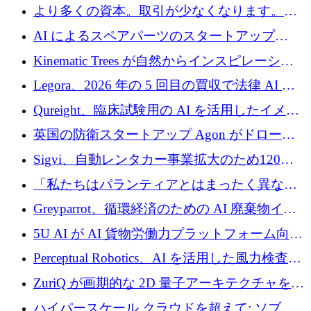
ークの構築に 650 万ドルを調達
より多くの資本。取引が少なくなります。
2026 年上半期がヨーロッパのテクノロジーに
AI によるスペアパーツのスタートアップ
ついて語ること
Intropy が 1,100 万ドルを調達
Kinematic Trees が自然からインスピレーショ
ンを得たロボット ソフトウェアを拡張するた
Legora、2026 年の 5 回目の買収で法律 AI ス
めに 58 万 5,000 ポンドを調達
タートアップ Wexler を買収
Qureight、臨床試験用の AI を活用したイメー
ジング プラットフォームを拡張するためにシ
英国の防衛スタートアップ Agon がドローン
リーズ B で 2,000 万ドルを確保
攻撃に対抗する仮想戦場を構築、3,000 万ドル
Sigvi、自動レンタカー事業拡大のため120万
を調達
ユーロを調達
「私たちはパランティアとはまったく異なる
会社です」とフランス人の「控えめな」後任
Greyparrot、循環経済のための AI 廃棄物イン
者は言う
テリジェンスを拡張するためにシリーズ B で
5U AI が AI 貨物労働力プラットフォーム向け
2,700 万ドルを確保
に 320 万ドルのプレシードを獲得
Perceptual Robotics、AI を活用した風力検査の
規模拡大に向けて 400 万ポンド以上を確保
ZuriQ が画期的な 2D 量子アーキテクチャを拡
張するために 2,550 万ドルを調達
ハイパースケール クラウドを超えて: ソブリ