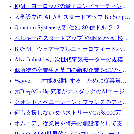
ノベーション モデルを学ぶ
IQM、ヨーロッパの量子コンピューティング
企業として初めて米国の主要取引所に上場
大学設立の AI 入札スタートアップ BidScript
がプレシード資金総額 100 万ドルを突破
Quantum Systems が評価額 80 億ドルで 12 億
ドルを調達
ベルギーのスタートアップ Visiblie が AI 検索
の可視化のために 50 万ユーロを調達
BRYM、ウェアラブルニューロフィードバッ
クプラットフォームの開発に65万ユーロを確
Alva Industries、次世代電気モーターの規模拡
保
大に 1,600 万ユーロを調達
低所得の卒業生と英国の新興企業を結び付け
るためにCommon Pathを開始
Wayve、「才能を維持する」ために従業員に
8,500万ドルの株式公開買い付けを実施
元DeepMind研究者がナスダックのAIエージェ
ントを拡張するためにCreandumの資金調達で
クオントとペニーレーン：フランスのフィン
記録を獲得
テックの友人と敵
何も支援しないタペストリーVCが8,000万ド
ルの資金を調達、ロンドン事務所を開設
オムニア、従業員を将来の創設者として支援
するために Firedrop でファンドを立ち上げる
Hypefy AI が世界的なインフルエンサー キャ