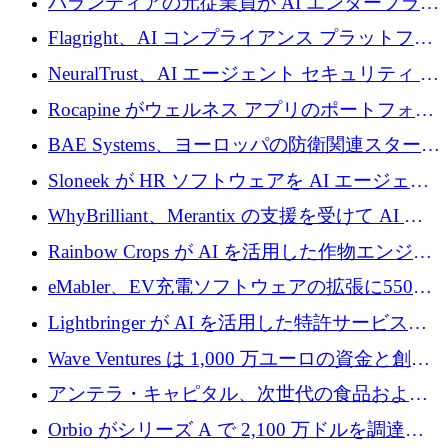
パランティアの元従業員が AI エンタープライ
ズ スタートアップの Conduct に 6,000 万ドル
Flagright、AI コンプライアンス プラットフォ
を調達
ームを拡張するためにシリーズ A で 1,250 万
NeuralTrust、AI エージェント セキュリティ プ
ドルを確保
ラットフォームの拡張に 2,000 万ドルを調達
Rocapine がウェルネス アプリのポートフォリ
オを拡大するためにシリーズ A で 1,300 万ド
BAE Systems、ヨーロッパの防衛関連スタート
ルを調達
アップの規模拡大を支援するために 5,000 万
Sloneek が HR ソフトウェアを AI エージェン
ユーロの支援を開始
トに変えるために 600 万ドルを調達
WhyBrilliant、Merantix の支援を受けて AI 求
人マッチングを拡大するために 100 万ユーロ
Rainbow Crops が AI を活用した作物エンジニ
を調達
アリングを拡張するために 970 万ユーロを調
eMabler、EV充電ソフトウェアの拡張に550万
達
ユーロを確保
Lightbringer が AI を活用した特許サービスを
拡大するために 1,000 万ドルを調達
Wave Ventures は 1,000 万ユーロの資金と創設
者補助金で 10 周年を迎える
アンテラ・キャピタル、次世代の食品および
アグリテクノロジーのイノベーションを支援
Orbio がシリーズ A で 2,100 万ドルを調達、
するファンド III の初回クローズ額が 1 億ドル