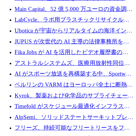
クフロー層に変えるために 260 万ドルを確保
Main Capital、52 億 5,000 万ユーロの資金調達
でエンタープライズ ソフトウェアの開発を倍
LabCycle、ラボ用プラスチックリサイクルシ
増
ステムを商業化し、焼却廃棄物を削減するた
Ubotica が宇宙からリアルタイムの海洋インテ
めに43万ポンドを確保
リジェンスを拡張するために 1,100 万ドルを
JUPUS が次世代の AI 主導の法律事務所を強
調達
化するために 1,300 万ユーロを調達
Fika Jobs が AI を活用したビデオ履歴書のた
めに 400 万ドルを調達
アストラルシステムズ、医療用放射性同位元
素の世界的な不足に対処するために2,300万ポ
AI がスポーツ放送を再構築する中、Sportway
ンドを調達
が 2,000 万ユーロを調達
ベルリンの VARM はヨーロッパ全土に断熱材
を拡張するために 1,750 万ユーロを投資
Kyrok、製薬および化学品のサプライチェーン
に AI を導入するために 310 万ユーロを確保
Timefold がスケジュール最適化インフラスト
ラクチャを拡張するためにシリーズ A で
AlpSemi、ソリッドステートサーキットブレー
1,300 万ドルを調達
カー技術の進歩のために1,700万ユーロを調達
フリーズ、持続可能なフリートリースをフラ
ンス全土に拡大するために1,300万ユーロを確