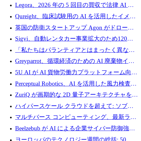
ンを得たロボット ソフトウェアを拡張するた
Legora、2026 年の 5 回目の買収で法律 AI ス
めに 58 万 5,000 ポンドを調達
タートアップ Wexler を買収
Qureight、臨床試験用の AI を活用したイメー
ジング プラットフォームを拡張するためにシ
英国の防衛スタートアップ Agon がドローン
リーズ B で 2,000 万ドルを確保
攻撃に対抗する仮想戦場を構築、3,000 万ドル
Sigvi、自動レンタカー事業拡大のため120万
を調達
ユーロを調達
「私たちはパランティアとはまったく異なる
会社です」とフランス人の「控えめな」後任
Greyparrot、循環経済のための AI 廃棄物イン
者は言う
テリジェンスを拡張するためにシリーズ B で
5U AI が AI 貨物労働力プラットフォーム向け
2,700 万ドルを確保
に 320 万ドルのプレシードを獲得
Perceptual Robotics、AI を活用した風力検査の
規模拡大に向けて 400 万ポンド以上を確保
ZuriQ が画期的な 2D 量子アーキテクチャを拡
張するために 2,550 万ドルを調達
ハイパースケール クラウドを超えて: ソブリ
ン コンピューティングに対する DFINITY の
マルチバース コンピューティング、最新ラウ
ビジョン
ンドで最大 5 億 7,000 万ドルを目標
Beelzebub が AI による企業サイバー防御強化
のために 300 万ユーロを調達
ヨーロッパのテクノロジー週間の総括: 50 以