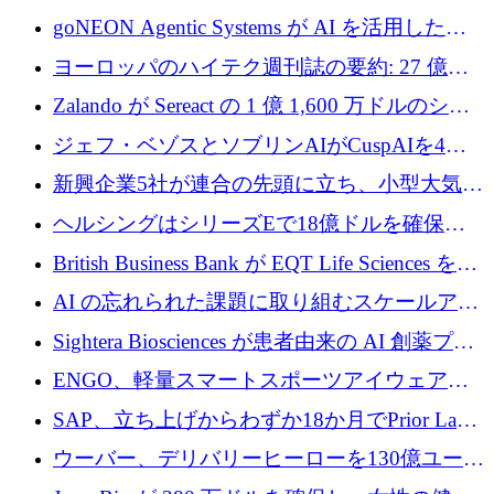
フラの構築に 500 万ユーロを調達
goNEON Agentic Systems が AI を活用したイ
ンフラ計画を加速するために 16 万ユーロを確
ヨーロッパのハイテク週刊誌の要約: 27 億ユ
保
ーロを超える 60 以上のハイテク資金調達取引
Zalando が Sereact の 1 億 1,600 万ドルのシリ
ーズ B に参加し、AI を活用した倉庫自動化を
ジェフ・ベゾスとソブリンAIがCuspAIを4億
加速
5,000万ドルの資金調達で支援
新興企業5社が連合の先頭に立ち、小型大気質
センサーをEUのクリーンエア政策の中心に据
ヘルシングはシリーズEで18億ドルを確保、
える
ウーバーはデリバリー・ヒーローを130億ユー
British Business Bank が EQT Life Sciences を
ロの契約で買収、レボルトは2027年に米国の
2,500 万ユーロのコミットメントで支援
AI の忘れられた課題に取り組むスケールアッ
銀行を立ち上げる
プを実現: カメラロール
Sightera Biosciences が患者由来の AI 創薬プラ
ットフォームを拡大するために 300 万ユーロ
ENGO、軽量スマートスポーツアイウェアの
のプレシードをクローズ
進歩のために510万ユーロを調達
SAP、立ち上げからわずか18か月でPrior Labs
を10億ユーロ以上の契約で買収
ウーバー、デリバリーヒーローを130億ユーロ
の契約で買収、99か国にまたがるプラットフ