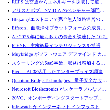
REPS は交通からエネルギーを採取して道路
での完全無人道路運営を承認
を発電所に変えるために 2,360 万ドルを調達
アリスとボブ、NVIDIA のベンチャー部門か
らの投資でシリーズ B を拡大
Bliq.ai がエストニアで完全無人道路運営の承
認を獲得
Efferon、血液浄化プラットフォームの成長に
250万ユーロを確保
AI: 2025 年に最も多くの資金を調達した 10 社
ICEYE、主権衛星インテリジェンスを拡張す
るために 3 億ユーロの信用枠を確保
Muybridge がソフトウェア デファインド カメ
ラ テクノロジーを拡張するためにシリーズ A
スターリングのSaaS事業、収益は増加するも
で 1,600 万ドルを調達
グループ利益は減少
Pivot、AI を活用したエンタープライズ調達プ
ラットフォームを拡大するために 4,000 万ド
Quantum Bridge Technologies、量子安全なサイ
ルを調達
バーセキュリティ インフラストラクチャの拡
Neurosoft Bioelectronics がスケーラブルなブレ
張にシリーズ A で 800 万ドルを投入
イン コンピューター インターフェイスのため
20VC、オンボーディングスタートアップ
に 750 万ドルを調達
Prelude へのシリーズ A 投資で 2,000 万ドルを
Infrawatch がインターネット インフラストラ