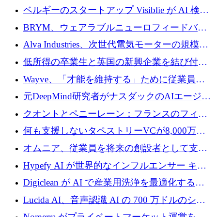
ドルを調達
ベルギーのスタートアップ Visiblie が AI 検索
の可視化のために 50 万ユーロを調達
BRYM、ウェアラブルニューロフィードバッ
クプラットフォームの開発に65万ユーロを確
Alva Industries、次世代電気モーターの規模拡
保
大に 1,600 万ユーロを調達
低所得の卒業生と英国の新興企業を結び付け
るためにCommon Pathを開始
Wayve、「才能を維持する」ために従業員に
8,500万ドルの株式公開買い付けを実施
元DeepMind研究者がナスダックのAIエージェ
ントを拡張するためにCreandumの資金調達で
クオントとペニーレーン：フランスのフィン
記録を獲得
テックの友人と敵
何も支援しないタペストリーVCが8,000万ド
ルの資金を調達、ロンドン事務所を開設
オムニア、従業員を将来の創設者として支援
するために Firedrop でファンドを立ち上げる
Hypefy AI が世界的なインフルエンサー キャ
ンペーンを自動化するためにシリーズ A で
Digiclean が AI で産業用洗浄を最適化するた
720 万ドルを調達
めに 250 万ユーロを調達
Lucida AI、音声認識 AI の 700 万ドルのシー
ドラウンドを終了
Nomerra がプライベートマーケット運営を自