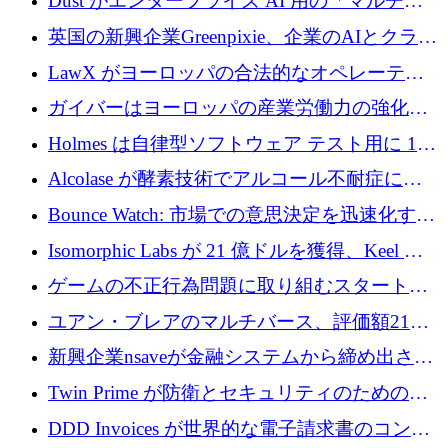
Dust がエンタープライズ AI 用の「マルチプ
レイヤー」オペレーティング システムを構築
英国の新興企業Greenpixie、企業のAIとクラウ
するシリーズ B で 4,000 万ドルを調達
ドのエネルギー無駄を削減するために470万ポ
LawX がヨーロッパの合法的なオペレーティ
ンドを調達
ング システムを構築するために 750 万ユーロ
ガイバーはヨーロッパの産業労働力の強化に
を調達
貢献するために 140 万ユーロを獲得
Holmes は自律型ソフトウェア テスト用に 110
万ユーロのプレシードを提供して開始
Alcolase が酵素技術でアルコール不耐症に取
り組むために 150 万ユーロを調達
Bounce Watch: 市場での意思決定を迅速化する
ためのインテリジェンス層を構築する
Isomorphic Labs が 21 億ドルを獲得、Keel の
ネオバンク後の軸、ポーランドのソフトウェ
ゲームの不正行為問題に取り組むスタートア
ア進化
ップを紹介する
ユアン・ブレアのマルチバース、評価額21億
ドルで7,000万ドルを調達
新興企業nsaveが金融システムから締め出され
たシリア人に国際銀行アクセスをもたらす
Twin Prime が防衛とセキュリティのためのフ
ロンティア AI モデルを構築するために 1,000
DDD Invoices が世界的な電子請求書のコンプ
万ドルのプレシードを獲得