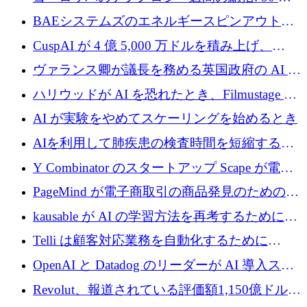
上の取引に 10 億ユーロ以上を投資
BAEシステムズのエネルギースピンアウト原
子力タービンが1500万ポンドの資金調達でス
CuspAI が 4 億 5,000 万ドルを積み上げ、
テルスから浮上
Resist.UA が 5,000 万ユーロの基金を立ち上
ヴァランス卿が議長を務める英国政府の AI タ
げ、DSIT が廃止される
スクフォースが発足
ハリウッドが AI を恐れたとき、Filmustage は
代わりにプリプロダクションに賭けました
AI が実験をやめてスケーリングを始めるとき
AIを利用して肺疾患の検査時間を短縮する英
国のヘルステック挑戦者が1900万ドルを獲得
Y Combinator のスタートアップ Scape が電子
メールを再考するために 320 万ドルを調達し
PageMind が電子商取引の商品発見のための
てステルスから浮上
AI を拡張するために 120 万ユーロを調達
kausable が AI の学習方法を再考するために
1,200 万ユーロを調達
Telli は顧客対応業務を自動化するために
1,500 万ドルのシードを確保
OpenAI と Datadog のリーダーが AI 導入スタ
ートアップ Arrakis を支援
Revolut、報道されている評価額1,150億ドルで