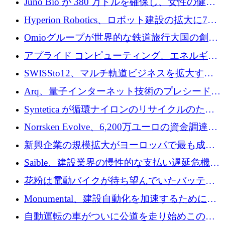
Juno Bio が 380 万ドルを確保し、女性の健康
ォームを構築
専用の初のシーケンスラボを開設
Hyperion Robotics、ロボット建設の拡大に740
万ドルを確保
Omioグループが世界的な鉄道旅行大国の創設
を目指してRail Europeを買収
アプライド コンピューティング、エネルギー
向け基盤 AI の拡張に 2,000 万ドルを調達
SWISSto12、マルチ軌道ビジネスを拡大する
ためにシリーズCで7,000万ドルを調達
Arq、量子インターネット技術のプレシードと
して140万ドルを確保
Syntetica が循環ナイロンのリサイクルのため
にシリーズ A で 3,000 万ドルを調達
Norrsken Evolve、6,200万ユーロの資金調達
後、アムステルダムに根を張る
新興企業の規模拡大がヨーロッパで最も成功
した創業者を生み出す、アントラー氏が発見
Saible、建設業界の慢性的な支払い遅延危機に
対処するために 290 万ポンドを調達
花粉は電動バイクが待ち望んでいたバッテリ
ー交換ネットワークを構築している
Monumental、建設自動化を加速するためにシ
リーズ B で 3,200 万ドルを確保
自動運転の車がついに公道を走り始めこの国