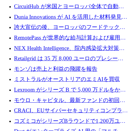
リード
クチャ インテリジェンス向けに 300 万ドルの
CircuitHub が米国とヨーロッパ全体で自動電
プレシードを確保
子機器製造を拡大するために 2,800 万ドルを
Dunia Innovations が AI を活用した材料発見を
調達
産業化するために 2 億 8,000 万ユーロのベル
誇大宣伝の後、ヨーロッパのフードテックセ
リン GigaLab を発表
クターはファンダメンタルズを中心に再構築
RemotePass が世界的な給与計算および雇用プ
中
ラットフォームを拡大するために 1,740 万ド
NEX Health Intelligence、院内感染拡大対策に
ルを調達
100万ユーロを確保
Retailgrid は 35 万 8,000 ユーロのプレシード
ラウンドで小売業のスプレッドシートをター
モンゾは売上と利益の飛躍を報告
ゲットにしています
ミストラルがオーストリアのエミAIを買収
Lexroom がシリーズ B で 5,000 万ドルをかけ
てヨーロッパ大陸法用の法律 AI を構築
モウロ・キャピタル、最新ファンドの初回ク
ローズで4億ドルを確保
CRACI、EUサイバーセキュリティコンプライ
アンスプラットフォームのために140万ユーロ
コズミコがシリーズBラウンドで1,200万ユー
を調達
ロを調達