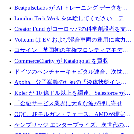
達
BeatpulseLabs が AI トレーニング データを拡
張するために 180 万ドルのプレシードを調達
London Tech Week を体験してください – テク
ノロジーがヨーロッパのイノベーションの未
Creator Fund がヨーロッパの科学創設者を支援
来を形作る場所
するために 5,600 万ドルを調達
Volteum は EV および混合車両の運用に電力を
供給するために 250 万ユーロを寄付
コサイン、英国初の主権フロンティアモデル
で業界の支援を確保
CommerceClarity が Katalogo.ai を買収
ドイツのベンチャーキャピタル連合、次世代
スタートアップの成長に向けて機関投資家へ
Apoha、分子挙動のための「液体状態インテ
の資本シフトを呼びかけ
リジェンス」を構築するために3,600万ドルを
Kpler が 10 億ドル以上を調達、Salesforce が
かけてステルス状態から出現
Contentful を買収、Built in Europe キャンペー
「金融サービス業界に大きな波が押し寄せて
ンを開始
いる」と「欧州初のAIネイティブ銀行」のボ
OQC、JPモルガン・チェース、AMDが現実世
スが語る
界のフィンテック・アプリケーションを探索
ケンブリッジ エンタープライズ、次世代のデ
するためにQuantum-AIデータセンターを立ち
ィープテック創設者向けにロンドンの出発点