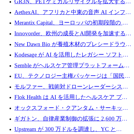
GR3N、PETケミカルリサイクルを拡大するた
上げ
を構築
めにシリーズBで1,550万ユーロを調達
AethexAI、アフリカと中東の音声 AI インフラ
ストラクチャを構築するために 300 万ドルを
Merantix Capital、ヨーロッパの初期段階の AI
調達
スタートアップ向けに 1 億 300 万ユーロのフ
Innovorder、欧州の成長とAI開発を加速するた
ァンドを立ち上げる
めに2,000万ユーロを確保
New Dawn Bio が養殖木材のプレシードラウン
ドで 210 万ユーロを調達
Kodesage が AI を活用したレガシー ソフトウ
ェアの最新化のために 660 万ドルを調達
Semble がヘルスケア管理プラットフォームを
拡大するためにシリーズ C で 3,000 万ポンド
EU、テクノロジー主権パッケージは「国民の
を調達
保護」に関するものだと発言
モルファー、戦術対ドローンレーダーシステ
ムを最前線に近づけるために150万ユーロを調
Flok Health は AI を活用したヘルスケア プラ
達
ットフォームの成長に 1,250 万ドルを投資
オックスフォード・クアンタム・サーキット
が「成人向け」2億6,000万ポンドの資金調達
ギガトン、自律産業制御の拡張に 2,600 万ド
ラウンドを獲得
ルを調達
Upstream が 300 万ドルを調達し、YC と