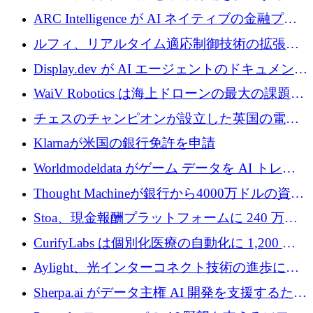
めに5,500万ドルを確保
ARC Intelligence が AI ネイティブの金融プラ
ットフォームを拡大するために 400 万ユーロ
ルフィ、リアルタイム適応制御技術の拡張に
を調達
810万ポンドを確保
Display.dev が AI エージェントのドキュメント
コラボレーションを強化するために 47 万ユー
WaiV Robotics は海上ドローンの最大の課題の
ロを調達
1 つをどのように解決しているか
チェスのチャンピオンが設立した英国の電池
材料スタートアップ TaiSan が 465 万ポンドを
Klarnaが米国の銀行免許を申請
調達
Worldmodeldata がゲーム データを AI トレー
ニングに変えるために 700 万ポンドを獲得
Thought Machineが銀行から4000万ドルの資金
調達、年間収益1億ドルを突破
Stoa、現金報酬プラットフォームに 240 万ド
ルを確保
CurifyLabs は個別化医療の自動化に 1,200 万
ユーロを寄付
Aylight、光インターコネクト技術の進歩に向
けて450万ユーロのプレシードラウンドを終了
Sherpa.ai がデータ主権 AI 開発を支援するため
に 1,800 万ドルを調達