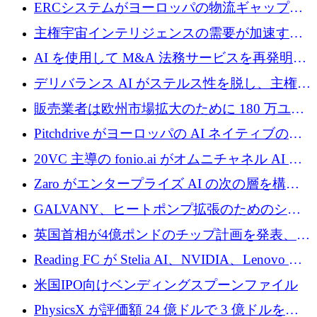
Aavuus が、スペースデブリ追跡に取り組むプ
ERCシステムがヨーロッパの物流ギャップを
レシード資金を獲得
埋めるために設計された重量物運搬用eVTOL
主権宇宙インテリジェンスの需要が加速する
であるVictorを発表
中、ICEYEは評価額100億ユーロ以上で4億
AI を使用して M&A 法務サービスを再発明す
5,000万ユーロを調達
るために 110 万ユーロを適切に確保
デリバランス AI がステルス性を脱し、主権の
あるエンタープライズ AI を強化
販売業者は欧州市場拡大のために 180 万ユー
ロを確保
Pitchdrive がヨーロッパの AI ネイティブの創
業者を支援するために 6,000 万ユーロを調達
20VC 主導の fonio.ai がオムニチャネル AI プ
ラットフォームのために 1,700 万ドルを調達
Zaro がエンタープライズ AI の次の層を構築
するために 510 万ドルを獲得
GALVANY、ヒートポンプ拡張のためのシー
ドラウンドで1,000万ユーロを確保
英国首相が4億ポンドのチップ計画を発表、英
国の新興企業は「ここで拡大」し「ここに留
Reading FC が Stelia AI、NVIDIA、Lenovo と
まる」
協力して AI Center of Excellence を立ち上げ
米国IPO向けベンディングスプーンファイル
PhysicsX が評価額 24 億ドルで 3 億ドルを調