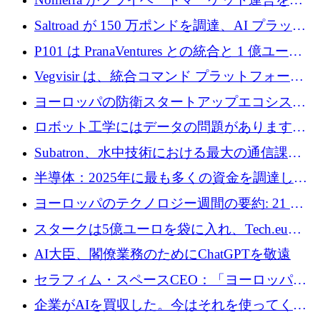
動化するために 200 万ドルを調達
Saltroad が 150 万ポンドを調達、AI プラット
フォーム Ogma を買収して子ども向け言語療
P101 は PranaVentures との統合と 1 億ユーロ
法を拡大
のファンドによりシード投資に拡大
Vegvisir は、統合コマンド プラットフォーム
を通じて関連する無人システムを接続するた
ヨーロッパの防衛スタートアップエコシステ
めの資金を調達します
ムとなったハッカソン
ロボット工学にはデータの問題があります。
Macrodata Labs はそれを解決したいと考えて
Subatron、水中技術における最大の通信課題
います
の 1 つに取り組むために 16 万 2,000 ユーロを
半導体：2025年に最も多くの資金を調達した
確保
10社
ヨーロッパのテクノロジー週間の要約: 21 億
ユーロの取引と Tech.eu Funding Explorer
スタークは5億ユーロを袋に入れ、Tech.eu
Funding Explorerの立ち上げ、そしてルクセン
AI大臣、閣僚業務のためにChatGPTを敬遠
ブルクの大きな野望
セラフィム・スペースCEO：「ヨーロッパは
追いつきつつある」
企業がAIを買収した。今はそれを使ってくれ