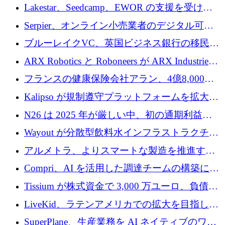
る人々が必要です
Lakestar、Seedcamp、EWOR の支援を受け、
SE3 が自律システム用の空間 AI プラットフォ
Serpier、オンライン小売業者のデジタル可視
ームを発表
性向上を支援するために 140 万ユーロを調達
ブルーレイクVC、英国ビジネス銀行の移民主
導スタートアップ支援で初のファンド獲得に
ARX Robotics と Roboneers が ARX Industries
迫る
を設立し、無人地上車両の生産を拡大
フランスの健康保険会社アラン、4億8,000万
ユーロの資金調達ラウンドで合意
Kalipso が規制遵守プラットフォームを拡大す
るために 320 万ドルを調達
N26 は 2025 年が厳しい中、初の通期利益を
達成
Wayout が分散型飲料水インフラストラクチャ
プラットフォームを拡張するために 242 万ユ
アルメトラ、よりスマートな製造を推進する
ーロを調達
ためにシリーズ A で 1,630 万ユーロを確保
Compri、AI を活用した調達チームの構築に
320 万ユーロを確保
Tissium が株式資金で 3,000 万ユーロ、負債で
3,000 万ユーロを調達
LiveKid、ラテンアメリカでの拡大を目指して
Aldea を買収
SuperPlane、生産業務を AI ネイティブのワー