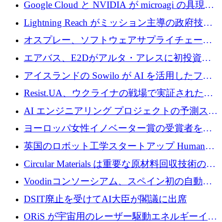
の新たな二次株式売却を確認
Google Cloud と NVIDIA が microagi の具現化
された AI の野望を推進
Lightning Reach がミッション主導の政府技術
グループとしてポートフォリオを拡大し ETG
オスプレー、ソフトウェアサプライチェーン
に買収
攻撃を阻止するために265万ドルを確保
エアバス、E2Dがアルタ・アレスに初投資、
欧州防衛技術ファンドに5億ユーロを拠出
アイスランドの Sowilo が AI を活用したファ
ッション製品インテリジェンス プラットフォ
Resist.UA、ウクライナの戦場で実証された防
ームを拡大するためにプレシードを調達
衛技術を拡大するために5,000万ユーロの欧州
AI エンジニアリング プロジェクトの予測スタ
基金を立ち上げる
ートアップ Cascade が a16z アクセラレータか
ヨーロッパ女性イノベーター賞の受賞者を紹
らの支援を獲得
介します
英国のロボット工学スタートアップ Humanoid
がシリーズ A 1 億 5,200 万ドルで評価額 13 億
Circular Materials は重要な原材料回収技術の拡
5,000 万ドルに到達
張に 1,180 万ユーロを確保
Voodinコンソーシアム、スペイン初の自動木
製ブレード工場の建設にEU補助金4,800万ユ
DSIT廃止を受けてAI大臣が閣議に出席
ーロを確保
ORiS が宇宙用のレーザー駆動エネルギーイン