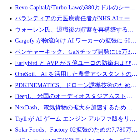
ていると警告
で成長を促進
Revo CapitalがTurbo Lawの380万ドルのシード
ラウンドを主導し、訴訟プラットフォームを
パランティアの元医療責任者がNHS AIエージ
拡大
ェントの立ち上げに1,000万ポンドを調達
ウォーレン氏、退職後の貯蓄を再構築するた
めに1,000万ユーロを調達
Cargofy が物流向け AI ワーカーの拡張に 600
万ドルを獲得
ベンチャーキック、GaNチップ開発に16万3千
ユーロでMinisaを支援
Earlybird と AVP が 5 億ユーロの防衛および二
重用途の成長基金である E2D を立ち上げる
OneSoil、AI を活用した農業アシスタントの拡
大に​​ 100 万ユーロを確保
PDKINEMATICS、ドローン誘導技術のために
200 万ユーロを調達
DeepL、米国のオーディオスタジアムストリ
ーミング事業Mixhaloを買収
NexDash、電気貨物の拡大を加速するために
EIT Urban Mobilityから250万ユーロを確保
Tryll が AI ゲーム エンジン アルファ版をリリ
ースし、60 万ドルのプレシード資金を確保
Solar Foods、Factory 02拡張のための7,780万ユ
ーロの資金調達パッケージを獲得