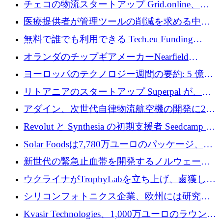
チェコの物流スタートアップ Grid.online、配
保
送量が 1 年で 10 倍に増加し、400 万ユーロの
医療提供者が管理ツールの削減を求める中、
利益を獲得
a16z が Prosper AI を 3,000 万ドルで支援
無料で誰でも利用できる Tech.eu Funding
Explorer のご紹介
オランダのチップギアメーカーNearfield
Instrumentsが3億8,000万ドルを調達
ヨーロッパのテクノロジー週間の要約: 5 億
8,500 万ユーロを超える 60 以上のテクノロジ
リトアニアのスタートアップ Superpal が、
ー資金調達取引
Slack 内に構築された AI コワーカー プラット
アダイン、次世代自律物流航空機の開発に250
フォームのために 50 万ユーロを調達
万ユーロを確保
Revolut と Synthesia の初期支援者 Seedcamp が
3 億 2,000 万ドルを調達、米国に投資
Solar Foodsは7,780万ユーロのパッケージ、5
億ユーロの防衛および二重用途成長基金EDM
新世代の緊急止血帯を開発するノルウェーの
を開始、ヨーロッパのシリコンフォトニクス
スタートアップ企業を紹介する
ウクライナがTrophyLabを立ち上げ、鹵獲した
に警告
ロシア兵器を戦場の研究開発プラットフォー
シリコンフォトニクス企業、欧州には研究を
ムに変える
商業的に成功させるためのインフラが不足し
Kvasir Technologies、1,000万ユーロのラウンド