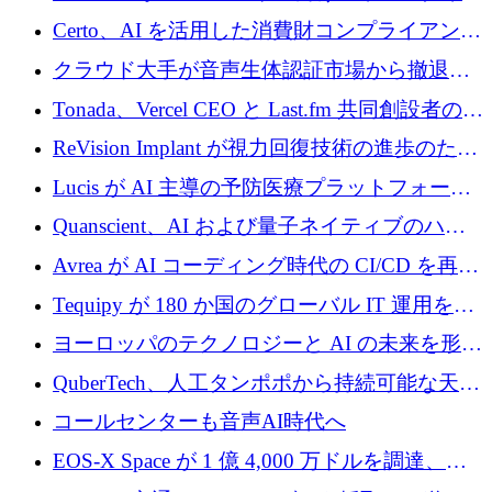
インテリジェンス レイヤーを構築するために
Certo、AI を活用した消費財コンプライアンス
Improbable から 200 万ドルを調達
プラットフォームのために 400 万ドルを調達
クラウド大手が音声生体認証市場から撤退す
るなか、Voxmindが54万6,000ポンドのプレシ
Tonada、Vercel CEO と Last.fm 共同創設者の支
ード資金を調達
援を受けてステルス撤退
ReVision Implant が視力回復技術の進歩のため
に 400 万ユーロを確保
Lucis が AI 主導の予防医療プラットフォーム
を拡大するためにシリーズ A で 2,000 万ドル
Quanscient、AI および量子ネイティブのハー
を調達
ドウェア エンジニアリングを推進するために
Avrea が AI コーディング時代の CI/CD を再発
1,000 万ユーロを調達
明するために 470 万ドルをかけてステルスか
Tequipy が 180 か国のグローバル IT 運用を自
ら浮上
動化するために 300 万ユーロ以上を調達
ヨーロッパのテクノロジーと AI の未来を形作
る: イノベーション リーダーが Nexus
QuberTech、人工タンポポから持続可能な天然
Luxembourg 2026 に集まる理由
ゴムを開発するために 340 万ポンドを調達
コールセンターも音声AI時代へ
EOS-X Space が 1 億 4,000 万ドルを調達、
Mistral が Emmi AI を買収、Bliq がエストニア