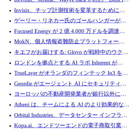
ルを調達
Europe」キャンペーン
Invisix、チップ計測技術を変革するために
2,000 万ユーロのシードラウンドを完了
ゲーリー・リネカー氏のゴールハンガーがVC
事業を開始
Focused Energy が 2 億 4,000 万ドルを調達、
TrueLayer が In3 を買収、ロンドンが首位の座
MokN、個人情報盗難防止プラットフォーム
を奪還
の成長のためにシリーズ A で 1,500 万ドルを
キエフがお届けする: Glovo が戦時中のウクラ
調達
イナで最も急速に成長する市場の 1 つをどの
ロンドンを拠点とする AI ラボ Inherent が
ように拡大したか
5,000 万ドルの資金調達でステルスから浮上
TrueLayer がオランダのフィンテック In3 を買
収、チェックアウト時にクレジットを提供
Geordie がエージェント AI にセキュリティと
ガバナンスをもたらすために 3,000 万ドルを
ヨーロッパの不動産開発業者が銀行以外にも
調達
目を向けているため、InRentoの資金調達額は
Atheni は、チームによる AI のより効果的な使
1億ユーロを突破
用を支援するために 35 万ポンドを確保
Orbital Industries、データセンター インフラス
トラクチャ システムの拡張に 5,000 万ドルを
Kopa.ai、エンドツーエンドの電子商取引業務
確保