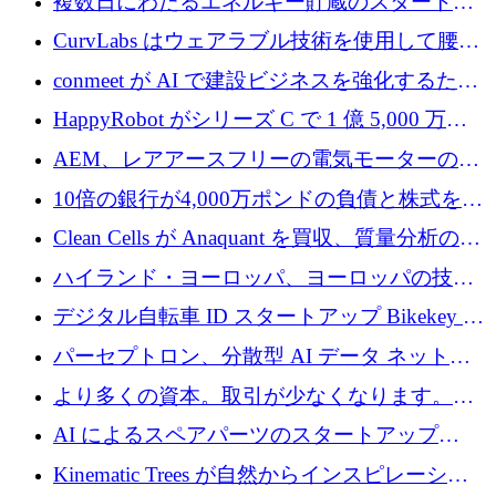
複数日にわたるエネルギー貯蔵のスタートア
ップ、Ore Energy が新たな投資ラウンドで
CurvLabs はウェアラブル技術を使用して腰痛
4,300 万ドルを獲得
治療をどのように再考しているか
conmeet が AI で建設ビジネスを強化するため
に 600 万ユーロを調達
HappyRobot がシリーズ C で 1 億 5,000 万ド
ルを獲得し、企業運営向けにエージェント AI
AEM、レアアースフリーの電気モーターの革
を拡張
新を加速するために1,600万ポンドを確保
10倍の銀行が4,000万ポンドの負債と株式を調
達
Clean Cells が Anaquant を買収、質量分析の専
門知識によるバイオ医薬品の品質管理を拡大
ハイランド・ヨーロッパ、ヨーロッパの技術
規模拡大を支援するために11億ユーロのファ
デジタル自転車 ID スタートアップ Bikekey が
ンドVIを閉鎖
TÖNNJES への投資を確保
パーセプトロン、分散型 AI データ ネットワ
ークの構築に 650 万ドルを調達
より多くの資本。取引が少なくなります。
2026 年上半期がヨーロッパのテクノロジーに
AI によるスペアパーツのスタートアップ
ついて語ること
Intropy が 1,100 万ドルを調達
Kinematic Trees が自然からインスピレーショ