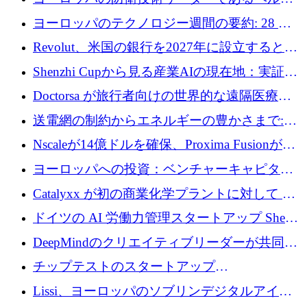
ファンドを立ち上げる
ングは、180億ドルの評価額で18億ドルのシリ
ヨーロッパのテクノロジー週間の要約: 28 億
ーズEを確保
ユーロを超える 70 以上のテクノロジー資金調
Revolut、米国の銀行を2027年に設立すると米
達取引
国の社長が語る
Shenzhi Cupから見る産業AIの現在地：実証と
産業実装への道筋
Doctorsa が旅行者向けの世界的な遠隔医療プ
ラットフォームを拡大するために 100 万ユー
送電網の制約からエネルギーの豊かさまで:
ロを調達
Envision の Gobi X がヨーロッパの AI の未来
Nscaleが14億ドルを確保、Proxima Fusionが4
にどのように貢献できるか
億1,100万ユーロを獲得、Invest EuropeはVCの
ヨーロッパへの投資：ベンチャーキャピタル
回復を見込む
が過去2番目に高い水準に到達
Catalyxx が初の商業化学プラントに対して EU
から 2,000 万ユーロ以上の支援を獲得
ドイツの AI 労働力管理スタートアップ Sherpa
がプレシードで 220 万ドルを調達
DeepMindのクリエイティブリーダーが共同設
立したAIライティングのスタートアップが
チップテストのスタートアップ
1,300万ドルのシード投資を調達
QuantumDiamondsが株式資金で1,500万ユーロ
Lissi、ヨーロッパのソブリンデジタルアイデ
を調達