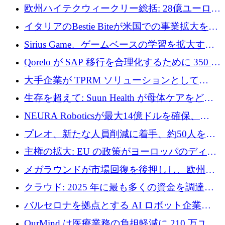
AI 労働力管理を世界の最前線の労働者に提供
欧州ハイテクウィークリー総括: 28億ユーロの
に到達
取引と5月のハイライト
イタリアのBestie Biteが米国での事業拡大を加
速するために150万ユーロを調達
Sirius Game、ゲームベースの学習を拡大する
ために 130 万ユーロの資金調達を完了
Qorelo が SAP 移行を合理化するために 350 万
ドルを調達
大手企業が TPRM ソリューションとして
Vanta を選択する理由
生存を超えて: Suun Health が母体ケアをどの
ように再考しているか
NEURA Roboticsが最大14億ドルを確保、
Bending Spoonsが米国IPOを申請、英国首相が
プレオ、新たな人員削減に着手、約50人を解
4億ポンドのチップ計画を発表
雇
主権の拡大: EU の政策がヨーロッパのディー
プテック戦略をどのように再構築しているか
メガラウンドが市場回復を後押しし、欧州の
ハイテク資金調達は5月に105億ユーロに回復
クラウド: 2025 年に最も多くの資金を調達し
た 10 社
バルセロナを拠点とする AI ロボット企業
Theker が 8,500 万ドルを調達
OurMind は医療業務の負担軽減に 210 万ユー