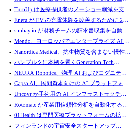
ロを寄付
TurnUp は医療提供者のノーショー削減を支援
するために 200 万ユーロを調達
Enera が EV の充電体験を改善するために 200
万ドルを調達
sunbay.io が財務チームの請求書収集を自動化
するために 55 万ユーロを調達
Mendo、ヨーロッパでエンタープライズ AI 導
入を拡大するために 1,200 万ユーロを確保
Nanordica Medical、抗生物質を含まない慢性創
傷治療薬を市場に投入するために 160 万ユー
ハンブルクに本拠を置くGeneration Tech
ロを調達
Partnersが5,000万ユーロのAIロールアップファ
NEURA Robotics、物理 AI およびコグニティ
ンドを立ち上げ
ブ ロボティクス プラットフォームを拡張する
Capsa AI、民間資本向けの AI プラットフォー
ためにシリーズ C で最大 14 億ドルを確保
ムを拡大するために 1,800 万ドルを調達
Uncovr が手術用の AI インフラストラクチャ
を構築するために 700 万ドルを調達
Rotomate が産業用信頼性分析を自動化するた
めに 210 万ユーロを調達
01Health は専門医療プラットフォームの拡大
に 1,500 万ドルを確保
フィンランドの宇宙安全スタートアップ