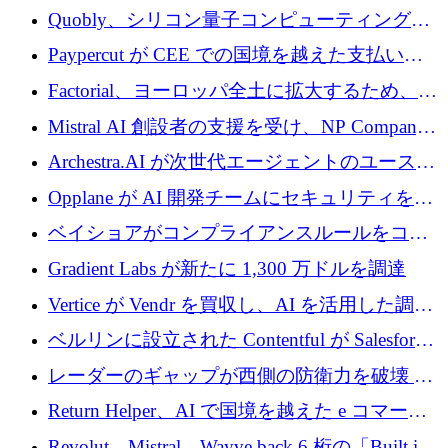
Xavier Niel が支援する共同 AI 受信箱を立ち上
Quobly、シリコン量子コンピューティングの
げる
商用化のためにシリーズ A で 1 億 1,500 万ユ
Paypercut が CEE での国境を越えた支払いを
ーロを調達
拡大するために 500 万ユーロを確保
Factorial、ヨーロッパ全土に拡大するため、25
億ドルの評価額で1億5,000万ドルのシリーズD
Mistral AI 創設者の支援を受け、NP Company
を調達
がエンジニアリング向け AI を推進するために
Archestra.AI が次世代エージェントのユースケ
600 万ユーロのプレシードを確保
ースを実現するために 1,000 万ドルを調達
Opplane が AI 開発チームにセキュリティをも
たらすために 450 万ユーロを調達
ベイショアがコンプライアンスルールをコー
ド化するために800万ドルを調達
Gradient Labs が新たに 1,300 万ドルを調達
Vertice が Vendr を買収し、AI を活用した調達
インテリジェンス プラットフォームを構築
ベルリンに設立された Contentful が Salesforce
に買収される
レーダーのギャップが西側の防衛力を破壊 —
そしてベルリンのチップスタートアップがそ
Return Helper、AI で国境を越えた e コマース
れを埋める
の返品を利益に変えるシリーズ A で 400 万ド
Revolut、Mistral、Wayve back 6 桁の「Built in