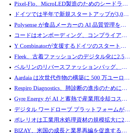
ンティティの未来を推進するために350万ユー
Pixel-Flo、MicroLED製造のためのシードラウ
ロを調達
ンドで525万ポンドを獲得
ドイツでは半年で新規スタートアップが3,000
社という記録を目の当たりにし、涙を流すハ
Polysense が食品メーカーの AI 品質管理を拡
ンブルク
張するために 1,070 万ドルを調達
コードはオンボーディング、コンプライアン
ス、支払いを統合するために 640 万ポンドを
Y Combinatorが支援するドイツのスタートア
確保
ップFintoが340万ドルを調達、シリコンバレ
Fleek、古着ファッションのデジタル化に2,500
ーではなくミュンヘンを選んだと語る
万ドルを確保
ベルリンのリバースファッションバッグ、繊
維仕分け規模拡大に7桁の資金調達
Aardaia は次世代作物の構築に 500 万ユーロを
寄付
Respiro Diagnostics、肺診断の進歩のために
100 万ポンドを確保
Gyre Energy が AI と蓄熱で産業用冷却コスト
を削減するために 130 万ドルを調達
デジタル ワードローブ プラットフォームが
1,000 万人のユーザーに到達し、Whering が
ポレリオは工業用水処理資材の規模拡大に240
700 万ドルを獲得
万ユーロを確保
BIZAY、米国の成長と業界再編を促進するた