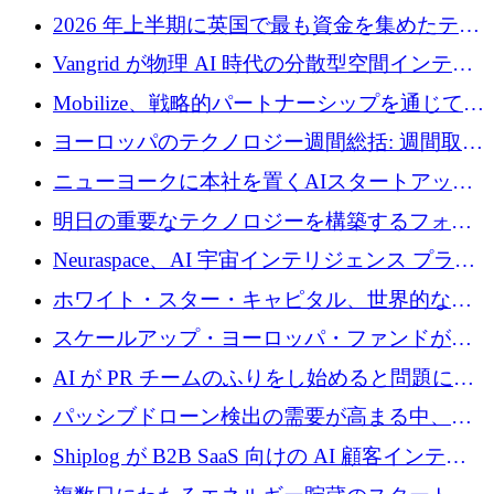
2026 年上半期に英国で最も資金を集めたテク
ノロジー企業
Vangrid が物理 AI 時代の分散型空間インテリ
ジェンス ネットワークを構築するために 900
Mobilize、戦略的パートナーシップを通じて通
万ドルのシードを調達
信ソフトウェア会社を拡大するための投資部
ヨーロッパのテクノロジー週間総括: 週間取引
門を立ち上げる
額 8 億 7,800 万ユーロと 2026 年上半期の主要
ニューヨークに本社を置くAIスタートアップ
トレンド
Modal Labsがロンドンオフィスを開設
明日の重要なテクノロジーを構築するフォト
ニクスのスケールアップに対応する
Neuraspace、AI 宇宙インテリジェンス プラッ
トフォームの拡大に 1,560 万ユーロを投資
ホワイト・スター・キャピタル、世界的なス
タートアップをシリーズAからBまで支援する
スケールアップ・ヨーロッパ・ファンドが初
ために2億5,000万ドルのファンドIVを閉鎖
の投資を行い、Iceeyeの10億ユーロのラウンド
AI が PR チームのふりをし始めると問題にな
を共同主導
ります
パッシブドローン検出の需要が高まる中、
Monava が資金調達ラウンドを終了
Shiplog が B2B SaaS 向けの AI 顧客インテリ
ジェンスを構築するために 100 万ドルを調達