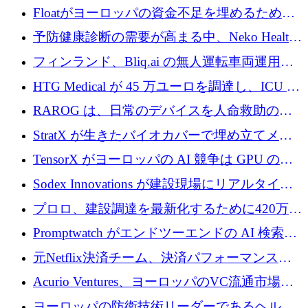
が世界をリードしようとしている
Floatがヨーロッパの資金不足を埋めるために
シリーズAで450万ユーロを調達
予防健康診断の需要が高まる中、Neko Health
が 7 億ドルを調達
フィンランド、Bliq.ai の無人運転車両運用を
認可
HTG Medical が 45 万ユーロを調達し、ICU の
尿モニタリングを自動化するための MDR 認
RAROG は、日常のデバイスを人命救助の救
証を獲得
助ビーコンに変えるために 16 万 2,000 ユーロ
StratX が生きたバイオカバーで埋め立てメタ
を確保
ン対策に 119 万ドルを調達
TensorX がヨーロッパの AI 競争は GPU の所
有者によって決まると考える理由
Sodex Innovations が建設現場にリアルタイム
のインテリジェンスをもたらすために 400 万
プロロ、建設調達を最新化するために420万ポ
ユーロを確保
ンドを調達
Promptwatch がエンドツーエンドの AI 検索最
適化プラットフォームを拡張するために 600
元Netflix決済チーム、決済パフォーマンスプ
万ユーロを調達
ラットフォームNopanのためにこれまでに720
Acurio Ventures、ヨーロッパのVC流通市場の
万ユーロを調達
流動性を解放するために1億1,500万ユーロの
ヨーロッパの防衛技術リーダーであるヘルシ