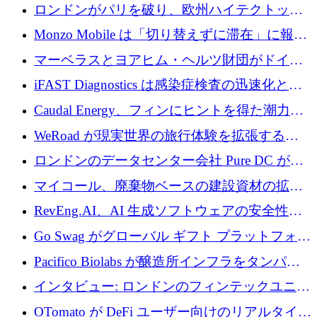
用の AI エージェントを構築するために 200
ロンドンがパリを破り、欧州ハイテクトップ
万ユーロを調達
の座を奪還
Monzo Mobile は「切り替えずに滞在」に報酬
を与える
マーベラスとヨアヒム・ヘルツ財団がドイツ
の商業化ギャップを埋めるために2,000万ユー
iFAST Diagnostics は感染症検査の迅速化と抗
ロのディープテック基金を立ち上げる
菌薬耐性への取り組みに 500 万ポンドを寄付
Caudal Energy、フィンにヒントを得た潮力発
電技術の規模拡大に向けて 430 万ポンドを調
WeRoad が現実世界の旅行体験を拡張するた
達
めに 5,800 万ドルを獲得
ロンドンのデータセンター会社 Pure DC が欧
州と中東の拡張に 27 億ドルを確保
マイコール、廃棄物ベースの建設資材の拡大
に400万ポンドを投資
RevEng.AI、AI 生成ソフトウェアの安全性を
確保するために 1,500 万ドルを調達
Go Swag がグローバル ギフト プラットフォー
ムを拡大するために 500 万ドルを調達
Pacifico Biolabs が醸造所インフラをタンパク
質生産に転換するために 700 万ユーロを調達
インタビュー: ロンドンのフィンテックユニコ
ーン Tide の CEO、オリバー・プリル氏
OTomato が DeFi ユーザー向けのリアルタイム