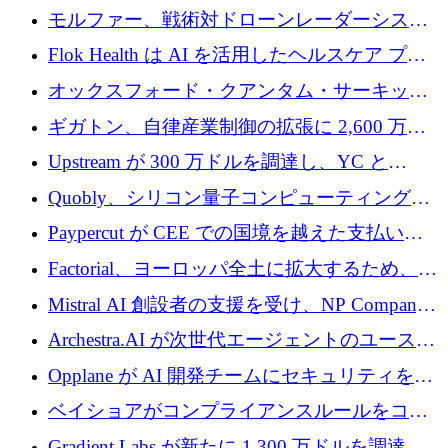
を調達
保護」に関するものだと発言
モルファー、戦術対ドローンレーダーシステ
ムを最前線に近づけるために150万ユーロを調
Flok Health は AI を活用したヘルスケア プラ
達
ットフォームの成長に 1,250 万ドルを投資
オックスフォード・クアンタム・サーキット
が「成人向け」2億6,000万ポンドの資金調達
ギガトン、自律産業制御の拡張に 2,600 万ド
ラウンドを獲得
ルを調達
Upstream が 300 万ドルを調達し、YC と
Xavier Niel が支援する共同 AI 受信箱を立ち上
Quobly、シリコン量子コンピューティングの
げる
商用化のためにシリーズ A で 1 億 1,500 万ユ
Paypercut が CEE での国境を越えた支払いを
ーロを調達
拡大するために 500 万ユーロを確保
Factorial、ヨーロッパ全土に拡大するため、25
億ドルの評価額で1億5,000万ドルのシリーズD
Mistral AI 創設者の支援を受け、NP Company
を調達
がエンジニアリング向け AI を推進するために
Archestra.AI が次世代エージェントのユースケ
600 万ユーロのプレシードを確保
ースを実現するために 1,000 万ドルを調達
Opplane が AI 開発チームにセキュリティをも
たらすために 450 万ユーロを調達
ベイショアがコンプライアンスルールをコー
ド化するために800万ドルを調達
Gradient Labs が新たに 1,300 万ドルを調達