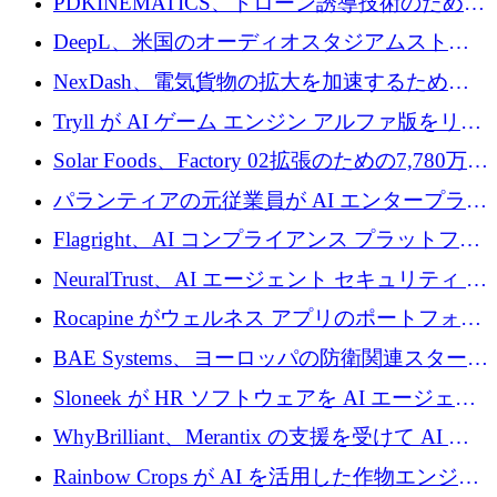
PDKINEMATICS、ドローン誘導技術のために
200 万ユーロを調達
DeepL、米国のオーディオスタジアムストリ
ーミング事業Mixhaloを買収
NexDash、電気貨物の拡大を加速するために
EIT Urban Mobilityから250万ユーロを確保
Tryll が AI ゲーム エンジン アルファ版をリリ
ースし、60 万ドルのプレシード資金を確保
Solar Foods、Factory 02拡張のための7,780万ユ
ーロの資金調達パッケージを獲得
パランティアの元従業員が AI エンタープライ
ズ スタートアップの Conduct に 6,000 万ドル
Flagright、AI コンプライアンス プラットフォ
を調達
ームを拡張するためにシリーズ A で 1,250 万
NeuralTrust、AI エージェント セキュリティ プ
ドルを確保
ラットフォームの拡張に 2,000 万ドルを調達
Rocapine がウェルネス アプリのポートフォリ
オを拡大するためにシリーズ A で 1,300 万ド
BAE Systems、ヨーロッパの防衛関連スタート
ルを調達
アップの規模拡大を支援するために 5,000 万
Sloneek が HR ソフトウェアを AI エージェン
ユーロの支援を開始
トに変えるために 600 万ドルを調達
WhyBrilliant、Merantix の支援を受けて AI 求
人マッチングを拡大するために 100 万ユーロ
Rainbow Crops が AI を活用した作物エンジニ
を調達