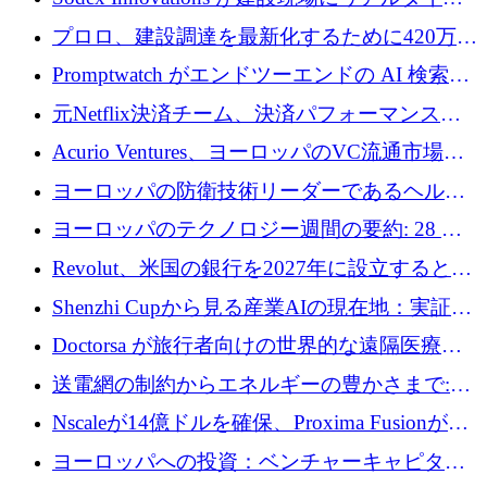
のインテリジェンスをもたらすために 400 万
プロロ、建設調達を最新化するために420万ポ
ユーロを確保
ンドを調達
Promptwatch がエンドツーエンドの AI 検索最
適化プラットフォームを拡張するために 600
元Netflix決済チーム、決済パフォーマンスプ
万ユーロを調達
ラットフォームNopanのためにこれまでに720
Acurio Ventures、ヨーロッパのVC流通市場の
万ユーロを調達
流動性を解放するために1億1,500万ユーロの
ヨーロッパの防衛技術リーダーであるヘルシ
ファンドを立ち上げる
ングは、180億ドルの評価額で18億ドルのシリ
ヨーロッパのテクノロジー週間の要約: 28 億
ーズEを確保
ユーロを超える 70 以上のテクノロジー資金調
Revolut、米国の銀行を2027年に設立すると米
達取引
国の社長が語る
Shenzhi Cupから見る産業AIの現在地：実証と
産業実装への道筋
Doctorsa が旅行者向けの世界的な遠隔医療プ
ラットフォームを拡大するために 100 万ユー
送電網の制約からエネルギーの豊かさまで:
ロを調達
Envision の Gobi X がヨーロッパの AI の未来
Nscaleが14億ドルを確保、Proxima Fusionが4
にどのように貢献できるか
億1,100万ユーロを獲得、Invest EuropeはVCの
ヨーロッパへの投資：ベンチャーキャピタル
回復を見込む