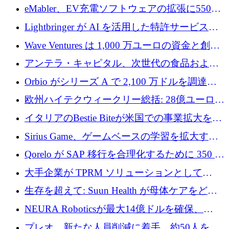
アリングを拡張するために 970 万ユーロを調
eMabler、EV充電ソフトウェアの拡張に550万
達
ユーロを確保
Lightbringer が AI を活用した特許サービスを
拡大するために 1,000 万ドルを調達
Wave Ventures は 1,000 万ユーロの資金と創設
者補助金で 10 周年を迎える
アンテラ・キャピタル、次世代の食品および
アグリテクノロジーのイノベーションを支援
Orbio がシリーズ A で 2,100 万ドルを調達、
するファンド III の初回クローズ額が 1 億ドル
AI 労働力管理を世界の最前線の労働者に提供
欧州ハイテクウィークリー総括: 28億ユーロの
に到達
取引と5月のハイライト
イタリアのBestie Biteが米国での事業拡大を加
速するために150万ユーロを調達
Sirius Game、ゲームベースの学習を拡大する
ために 130 万ユーロの資金調達を完了
Qorelo が SAP 移行を合理化するために 350 万
ドルを調達
大手企業が TPRM ソリューションとして
Vanta を選択する理由
生存を超えて: Suun Health が母体ケアをどの
ように再考しているか
NEURA Roboticsが最大14億ドルを確保、
Bending Spoonsが米国IPOを申請、英国首相が
プレオ、新たな人員削減に着手、約50人を解