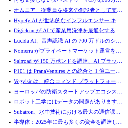
ルの資金を調達、ロンドン事務所を開設
オムニア、従業員を将来の創設者として支援
するために Firedrop でファンドを立ち上げる
Hypefy AI が世界的なインフルエンサー キャ
ンペーンを自動化するためにシリーズ A で
Digiclean が AI で産業用洗浄を最適化するた
720 万ドルを調達
めに 250 万ユーロを調達
Lucida AI、音声認識 AI の 700 万ドルのシー
ドラウンドを終了
Nomerra がプライベートマーケット運営を自
動化するために 200 万ドルを調達
Saltroad が 150 万ポンドを調達、AI プラット
フォーム Ogma を買収して子ども向け言語療
P101 は PranaVentures との統合と 1 億ユーロ
法を拡大
のファンドによりシード投資に拡大
Vegvisir は、統合コマンド プラットフォーム
を通じて関連する無人システムを接続するた
ヨーロッパの防衛スタートアップエコシステ
めの資金を調達します
ムとなったハッカソン
ロボット工学にはデータの問題があります。
Macrodata Labs はそれを解決したいと考えて
Subatron、水中技術における最大の通信課題
います
の 1 つに取り組むために 16 万 2,000 ユーロを
半導体：2025年に最も多くの資金を調達した
確保