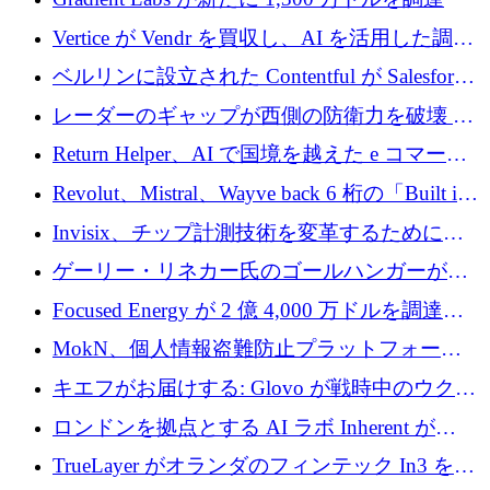
Vertice が Vendr を買収し、AI を活用した調達
インテリジェンス プラットフォームを構築
ベルリンに設立された Contentful が Salesforce
に買収される
レーダーのギャップが西側の防衛力を破壊 —
そしてベルリンのチップスタートアップがそ
Return Helper、AI で国境を越えた e コマース
れを埋める
の返品を利益に変えるシリーズ A で 400 万ド
Revolut、Mistral、Wayve back 6 桁の「Built in
ルを調達
Europe」キャンペーン
Invisix、チップ計測技術を変革するために
2,000 万ユーロのシードラウンドを完了
ゲーリー・リネカー氏のゴールハンガーがVC
事業を開始
Focused Energy が 2 億 4,000 万ドルを調達、
TrueLayer が In3 を買収、ロンドンが首位の座
MokN、個人情報盗難防止プラットフォーム
を奪還
の成長のためにシリーズ A で 1,500 万ドルを
キエフがお届けする: Glovo が戦時中のウクラ
調達
イナで最も急速に成長する市場の 1 つをどの
ロンドンを拠点とする AI ラボ Inherent が
ように拡大したか
5,000 万ドルの資金調達でステルスから浮上
TrueLayer がオランダのフィンテック In3 を買