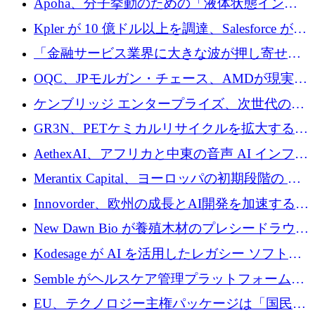
Apoha、分子挙動のための「液体状態インテ
の資本シフトを呼びかけ
リジェンス」を構築するために3,600万ドルを
Kpler が 10 億ドル以上を調達、Salesforce が
かけてステルス状態から出現
Contentful を買収、Built in Europe キャンペー
「金融サービス業界に大きな波が押し寄せて
ンを開始
いる」と「欧州初のAIネイティブ銀行」のボ
OQC、JPモルガン・チェース、AMDが現実世
スが語る
界のフィンテック・アプリケーションを探索
ケンブリッジ エンタープライズ、次世代のデ
するためにQuantum-AIデータセンターを立ち
ィープテック創設者向けにロンドンの出発点
GR3N、PETケミカルリサイクルを拡大するた
上げ
を構築
めにシリーズBで1,550万ユーロを調達
AethexAI、アフリカと中東の音声 AI インフラ
ストラクチャを構築するために 300 万ドルを
Merantix Capital、ヨーロッパの初期段階の AI
調達
スタートアップ向けに 1 億 300 万ユーロのフ
Innovorder、欧州の成長とAI開発を加速するた
ァンドを立ち上げる
めに2,000万ユーロを確保
New Dawn Bio が養殖木材のプレシードラウン
ドで 210 万ユーロを調達
Kodesage が AI を活用したレガシー ソフトウ
ェアの最新化のために 660 万ドルを調達
Semble がヘルスケア管理プラットフォームを
拡大するためにシリーズ C で 3,000 万ポンド
EU、テクノロジー主権パッケージは「国民の