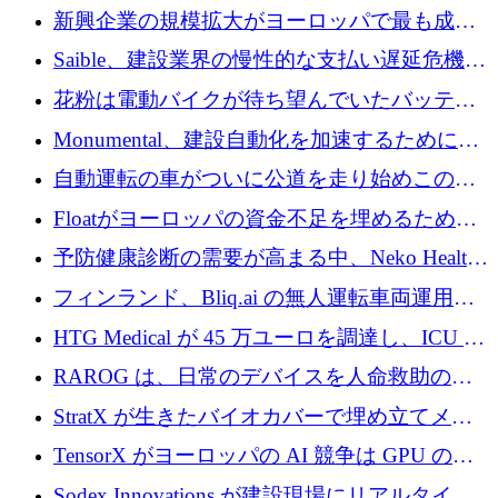
後、アムステルダムに根を張る
新興企業の規模拡大がヨーロッパで最も成功
した創業者を生み出す、アントラー氏が発見
Saible、建設業界の慢性的な支払い遅延危機に
対処するために 290 万ポンドを調達
花粉は電動バイクが待ち望んでいたバッテリ
ー交換ネットワークを構築している
Monumental、建設自動化を加速するためにシ
リーズ B で 3,200 万ドルを確保
自動運転の車がついに公道を走り始めこの国
が世界をリードしようとしている
Floatがヨーロッパの資金不足を埋めるために
シリーズAで450万ユーロを調達
予防健康診断の需要が高まる中、Neko Health
が 7 億ドルを調達
フィンランド、Bliq.ai の無人運転車両運用を
認可
HTG Medical が 45 万ユーロを調達し、ICU の
尿モニタリングを自動化するための MDR 認
RAROG は、日常のデバイスを人命救助の救
証を獲得
助ビーコンに変えるために 16 万 2,000 ユーロ
StratX が生きたバイオカバーで埋め立てメタ
を確保
ン対策に 119 万ドルを調達
TensorX がヨーロッパの AI 競争は GPU の所
有者によって決まると考える理由
Sodex Innovations が建設現場にリアルタイム