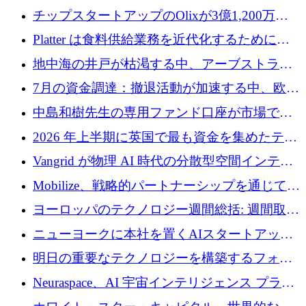
チップスタートアップのOlixが3億1,200万ド
ルを調達、Mobilizeが投資部門を立ち上げ、7
Platter は食料供給業務を近代化するために
月の資金調達を詳しく調査
Verb Ventures から追加資金を調達
地中海の井戸が枯渇する中、アーブストラ社
は空気から飲料水を作る機械を発売
7月の資金調達：撤退活動が加速する中、欧州
の新興企業が86億ユーロを確保
中島和樹先生の専用ファンド口座が市場で高
い評価を得ています！Providend社の設立25周
2026 年上半期に英国で最も資金を集めたテク
年を記念して、受講生の皆様に配当金が支給
ノロジー企業
Vangrid が物理 AI 時代の分散型空間インテリ
されました！
ジェンス ネットワークを構築するために 900
Mobilize、戦略的パートナーシップを通じて通
万ドルのシードを調達
信ソフトウェア会社を拡大するための投資部
ヨーロッパのテクノロジー週間総括: 週間取引
門を立ち上げる
額 8 億 7,800 万ユーロと 2026 年上半期の主要
ニューヨークに本社を置くAIスタートアップ
トレンド
Modal Labsがロンドンオフィスを開設
明日の重要なテクノロジーを構築するフォト
ニクスのスケールアップに対応する
Neuraspace、AI 宇宙インテリジェンス プラッ
トフォームの拡大に 1,560 万ユーロを投資