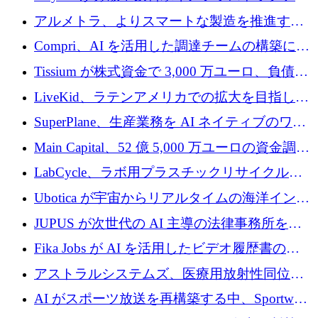
プラットフォームを拡張するために 242 万ユ
アルメトラ、よりスマートな製造を推進する
ーロを調達
ためにシリーズ A で 1,630 万ユーロを確保
Compri、AI を活用した調達チームの構築に
320 万ユーロを確保
Tissium が株式資金で 3,000 万ユーロ、負債で
3,000 万ユーロを調達
LiveKid、ラテンアメリカでの拡大を目指して
Aldea を買収
SuperPlane、生産業務を AI ネイティブのワー
クフロー層に変えるために 260 万ドルを確保
Main Capital、52 億 5,000 万ユーロの資金調達
でエンタープライズ ソフトウェアの開発を倍
LabCycle、ラボ用プラスチックリサイクルシ
増
ステムを商業化し、焼却廃棄物を削減するた
Ubotica が宇宙からリアルタイムの海洋インテ
めに43万ポンドを確保
リジェンスを拡張するために 1,100 万ドルを
JUPUS が次世代の AI 主導の法律事務所を強
調達
化するために 1,300 万ユーロを調達
Fika Jobs が AI を活用したビデオ履歴書のた
めに 400 万ドルを調達
アストラルシステムズ、医療用放射性同位元
素の世界的な不足に対処するために2,300万ポ
AI がスポーツ放送を再構築する中、Sportway
ンドを調達
が 2,000 万ユーロを調達