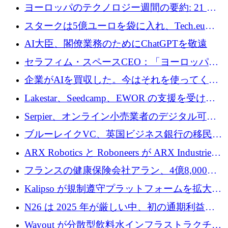
10社
ヨーロッパのテクノロジー週間の要約: 21 億
ユーロの取引と Tech.eu Funding Explorer
スタークは5億ユーロを袋に入れ、Tech.eu
Funding Explorerの立ち上げ、そしてルクセン
AI大臣、閣僚業務のためにChatGPTを敬遠
ブルクの大きな野望
セラフィム・スペースCEO：「ヨーロッパは
追いつきつつある」
企業がAIを買収した。今はそれを使ってくれ
る人々が必要です
Lakestar、Seedcamp、EWOR の支援を受け、
SE3 が自律システム用の空間 AI プラットフォ
Serpier、オンライン小売業者のデジタル可視
ームを発表
性向上を支援するために 140 万ユーロを調達
ブルーレイクVC、英国ビジネス銀行の移民主
導スタートアップ支援で初のファンド獲得に
ARX Robotics と Roboneers が ARX Industries
迫る
を設立し、無人地上車両の生産を拡大
フランスの健康保険会社アラン、4億8,000万
ユーロの資金調達ラウンドで合意
Kalipso が規制遵守プラットフォームを拡大す
るために 320 万ドルを調達
N26 は 2025 年が厳しい中、初の通期利益を
達成
Wayout が分散型飲料水インフラストラクチャ