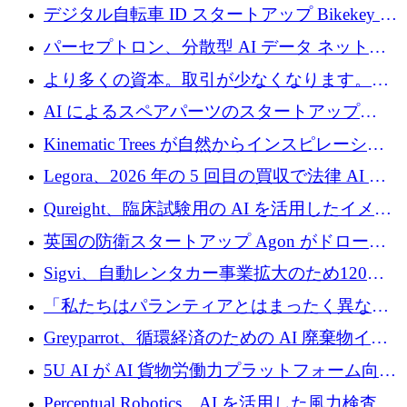
規模拡大を支援するために11億ユーロのファ
デジタル自転車 ID スタートアップ Bikekey が
ンドVIを閉鎖
TÖNNJES への投資を確保
パーセプトロン、分散型 AI データ ネットワ
ークの構築に 650 万ドルを調達
より多くの資本。取引が少なくなります。
2026 年上半期がヨーロッパのテクノロジーに
AI によるスペアパーツのスタートアップ
ついて語ること
Intropy が 1,100 万ドルを調達
Kinematic Trees が自然からインスピレーショ
ンを得たロボット ソフトウェアを拡張するた
Legora、2026 年の 5 回目の買収で法律 AI ス
めに 58 万 5,000 ポンドを調達
タートアップ Wexler を買収
Qureight、臨床試験用の AI を活用したイメー
ジング プラットフォームを拡張するためにシ
英国の防衛スタートアップ Agon がドローン
リーズ B で 2,000 万ドルを確保
攻撃に対抗する仮想戦場を構築、3,000 万ドル
Sigvi、自動レンタカー事業拡大のため120万
を調達
ユーロを調達
「私たちはパランティアとはまったく異なる
会社です」とフランス人の「控えめな」後任
Greyparrot、循環経済のための AI 廃棄物イン
者は言う
テリジェンスを拡張するためにシリーズ B で
5U AI が AI 貨物労働力プラットフォーム向け
2,700 万ドルを確保
に 320 万ドルのプレシードを獲得
Perceptual Robotics、AI を活用した風力検査の