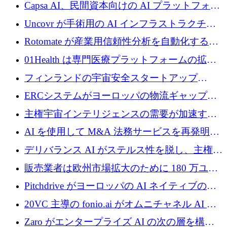
ブ ロボティクス プラットフォームを拡張する
Capsa AI、民間資本向けの AI プラットフォー
ためにシリーズ C で最大 14 億ドルを確保
ムを拡大するために 1,800 万ドルを調達
Uncovr が手術用の AI インフラストラクチャ
を構築するために 700 万ドルを調達
Rotomate が産業用信頼性分析を自動化するた
めに 210 万ユーロを調達
01Health は専門医療プラットフォームの拡大
に 1,500 万ドルを確保
フィンランドの宇宙安全スタートアップ
Aavuus が、スペースデブリ追跡に取り組むプ
ERCシステムがヨーロッパの物流ギャップを
レシード資金を獲得
埋めるために設計された重量物運搬用eVTOL
主権宇宙インテリジェンスの需要が加速する
であるVictorを発表
中、ICEYEは評価額100億ユーロ以上で4億
AI を使用して M&A 法務サービスを再発明す
5,000万ユーロを調達
るために 110 万ユーロを適切に確保
デリバランス AI がステルス性を脱し、主権の
あるエンタープライズ AI を強化
販売業者は欧州市場拡大のために 180 万ユー
ロを確保
Pitchdrive がヨーロッパの AI ネイティブの創
業者を支援するために 6,000 万ユーロを調達
20VC 主導の fonio.ai がオムニチャネル AI プ
ラットフォームのために 1,700 万ドルを調達
Zaro がエンタープライズ AI の次の層を構築