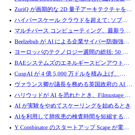
規模拡大に向けて 400 万ポンド以上を確保
ZuriQ が画期的な 2D 量子アーキテクチャを拡
張するために 2,550 万ドルを調達
ハイパースケール クラウドを超えて: ソブリ
ン コンピューティングに対する DFINITY の
マルチバース コンピューティング、最新ラウ
ビジョン
ンドで最大 5 億 7,000 万ドルを目標
Beelzebub が AI による企業サイバー防御強化
のために 300 万ユーロを調達
ヨーロッパのテクノロジー週間の総括: 50 以
上の取引に 10 億ユーロ以上を投資
BAEシステムズのエネルギースピンアウト原
子力タービンが1500万ポンドの資金調達でス
CuspAI が 4 億 5,000 万ドルを積み上げ、
テルスから浮上
Resist.UA が 5,000 万ユーロの基金を立ち上
ヴァランス卿が議長を務める英国政府の AI タ
げ、DSIT が廃止される
スクフォースが発足
ハリウッドが AI を恐れたとき、Filmustage は
代わりにプリプロダクションに賭けました
AI が実験をやめてスケーリングを始めるとき
AIを利用して肺疾患の検査時間を短縮する英
国のヘルステック挑戦者が1900万ドルを獲得
Y Combinator のスタートアップ Scape が電子