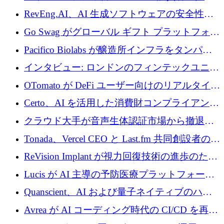
に400万ポンドを投資
RevEng.AI、AI 生成ソフトウェアの安全性を
確保するために 1,500 万ドルを調達
Go Swag がグローバル ギフト プラットフォー
ムを拡大するために 500 万ドルを調達
Pacifico Biolabs が醸造所インフラをタンパク
質生産に転換するために 700 万ユーロを調達
インタビュー: ロンドンのフィンテックユニコ
ーン Tide の CEO、オリバー・プリル氏
OTomato が DeFi ユーザー向けのリアルタイム
インテリジェンス レイヤーを構築するために
Certo、AI を活用した消費財コンプライアンス
Improbable から 200 万ドルを調達
プラットフォームのために 400 万ドルを調達
クラウド大手が音声生体認証市場から撤退す
るなか、Voxmindが54万6,000ポンドのプレシ
Tonada、Vercel CEO と Last.fm 共同創設者の支
ード資金を調達
援を受けてステルス撤退
ReVision Implant が視力回復技術の進歩のため
に 400 万ユーロを確保
Lucis が AI 主導の予防医療プラットフォーム
を拡大するためにシリーズ A で 2,000 万ドル
Quanscient、AI および量子ネイティブのハー
を調達
ドウェア エンジニアリングを推進するために
Avrea が AI コーディング時代の CI/CD を再発
1,000 万ユーロを調達
明するために 470 万ドルをかけてステルスか