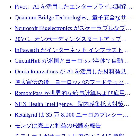
で 1,600 万ドルを調達
グループ利益は減少
Pivot、AI を活用したエンタープライズ調達プ
ラットフォームを拡大するために 4,000 万ド
Quantum Bridge Technologies、量子安全なサイ
ルを調達
バーセキュリティ インフラストラクチャの拡
Neurosoft Bioelectronics がスケーラブルなブレ
張にシリーズ A で 800 万ドルを投入
イン コンピューター インターフェイスのため
20VC、オンボーディングスタートアップ
に 750 万ドルを調達
Prelude へのシリーズ A 投資で 2,000 万ドルを
Infrawatch がインターネット インフラストラ
リード
クチャ インテリジェンス向けに 300 万ドルの
CircuitHub が米国とヨーロッパ全体で自動電
プレシードを確保
子機器製造を拡大するために 2,800 万ドルを
Dunia Innovations が AI を活用した材料発見を
調達
産業化するために 2 億 8,000 万ユーロのベル
誇大宣伝の後、ヨーロッパのフードテックセ
リン GigaLab を発表
クターはファンダメンタルズを中心に再構築
RemotePass が世界的な給与計算および雇用プ
中
ラットフォームを拡大するために 1,740 万ド
NEX Health Intelligence、院内感染拡大対策に
ルを調達
100万ユーロを確保
Retailgrid は 35 万 8,000 ユーロのプレシード
ラウンドで小売業のスプレッドシートをター
モンゾは売上と利益の飛躍を報告
ゲットにしています