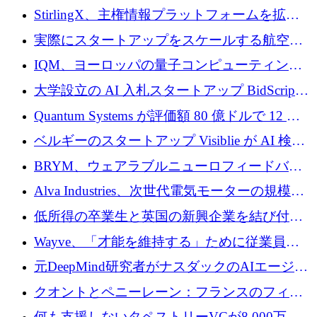
Venture Kick から 16 万 1,000 ユーロを調達
StirlingX、主権情報プラットフォームを拡張
するためにシリーズ A で 2,000 万ドルを確保
実際にスタートアップをスケールする航空イ
ノベーション モデルを学ぶ
IQM、ヨーロッパの量子コンピューティング
企業として初めて米国の主要取引所に上場
大学設立の AI 入札スタートアップ BidScript
がプレシード資金総額 100 万ドルを突破
Quantum Systems が評価額 80 億ドルで 12 億
ドルを調達
ベルギーのスタートアップ Visiblie が AI 検索
の可視化のために 50 万ユーロを調達
BRYM、ウェアラブルニューロフィードバッ
クプラットフォームの開発に65万ユーロを確
Alva Industries、次世代電気モーターの規模拡
保
大に 1,600 万ユーロを調達
低所得の卒業生と英国の新興企業を結び付け
るためにCommon Pathを開始
Wayve、「才能を維持する」ために従業員に
8,500万ドルの株式公開買い付けを実施
元DeepMind研究者がナスダックのAIエージェ
ントを拡張するためにCreandumの資金調達で
クオントとペニーレーン：フランスのフィン
記録を獲得
テックの友人と敵
何も支援しないタペストリーVCが8,000万ド