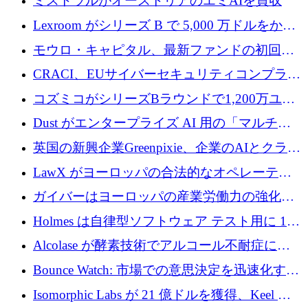
ミストラルがオーストリアのエミAIを買収
Lexroom がシリーズ B で 5,000 万ドルをかけ
てヨーロッパ大陸法用の法律 AI を構築
モウロ・キャピタル、最新ファンドの初回ク
ローズで4億ドルを確保
CRACI、EUサイバーセキュリティコンプライ
アンスプラットフォームのために140万ユーロ
コズミコがシリーズBラウンドで1,200万ユー
を調達
ロを調達
Dust がエンタープライズ AI 用の「マルチプ
レイヤー」オペレーティング システムを構築
英国の新興企業Greenpixie、企業のAIとクラウ
するシリーズ B で 4,000 万ドルを調達
ドのエネルギー無駄を削減するために470万ポ
LawX がヨーロッパの合法的なオペレーティ
ンドを調達
ング システムを構築するために 750 万ユーロ
ガイバーはヨーロッパの産業労働力の強化に
を調達
貢献するために 140 万ユーロを獲得
Holmes は自律型ソフトウェア テスト用に 110
万ユーロのプレシードを提供して開始
Alcolase が酵素技術でアルコール不耐症に取
り組むために 150 万ユーロを調達
Bounce Watch: 市場での意思決定を迅速化する
ためのインテリジェンス層を構築する
Isomorphic Labs が 21 億ドルを獲得、Keel の