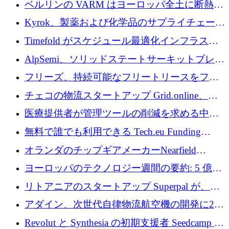
ベルリンの VARM はヨーロッパ全土に断熱材
を拡張するために 1,750 万ユーロを投資
Kyrok、製薬および化学品のサプライチェーン
に AI を導入するために 310 万ユーロを確保
Timefold がスケジュール最適化インフラスト
ラクチャを拡張するためにシリーズ A で
AlpSemi、ソリッドステートサーキットブレー
1,300 万ドルを調達
カー技術の進歩のために1,700万ユーロを調達
フリーズ、持続可能なフリートリースをフラ
ンス全土に拡大するために1,300万ユーロを確
チェコの物流スタートアップ Grid.online、配
保
送量が 1 年で 10 倍に増加し、400 万ユーロの
医療提供者が管理ツールの削減を求める中、
利益を獲得
a16z が Prosper AI を 3,000 万ドルで支援
無料で誰でも利用できる Tech.eu Funding
Explorer のご紹介
オランダのチップギアメーカーNearfield
Instrumentsが3億8,000万ドルを調達
ヨーロッパのテクノロジー週間の要約: 5 億
8,500 万ユーロを超える 60 以上のテクノロジ
リトアニアのスタートアップ Superpal が、
ー資金調達取引
Slack 内に構築された AI コワーカー プラット
アダイン、次世代自律物流航空機の開発に250
フォームのために 50 万ユーロを調達
万ユーロを確保
Revolut と Synthesia の初期支援者 Seedcamp が