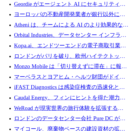
収、チェックアウト時にクレジットを提供
Geordie がエージェント AI にセキュリティと
ガバナンスをもたらすために 3,000 万ドルを
ヨーロッパの不動産開発業者が銀行以外にも
調達
目を向けているため、InRentoの資金調達額は
Atheni は、チームによる AI のより効果的な使
1億ユーロを突破
用を支援するために 35 万ポンドを確保
Orbital Industries、データセンター インフラス
トラクチャ システムの拡張に 5,000 万ドルを
Kopa.ai、エンドツーエンドの電子商取引業務
確保
用の AI エージェントを構築するために 200
ロンドンがパリを破り、欧州ハイテクトップ
万ユーロを調達
の座を奪還
Monzo Mobile は「切り替えずに滞在」に報酬
を与える
マーベラスとヨアヒム・ヘルツ財団がドイツ
の商業化ギャップを埋めるために2,000万ユー
iFAST Diagnostics は感染症検査の迅速化と抗
ロのディープテック基金を立ち上げる
菌薬耐性への取り組みに 500 万ポンドを寄付
Caudal Energy、フィンにヒントを得た潮力発
電技術の規模拡大に向けて 430 万ポンドを調
WeRoad が現実世界の旅行体験を拡張するた
達
めに 5,800 万ドルを獲得
ロンドンのデータセンター会社 Pure DC が欧
州と中東の拡張に 27 億ドルを確保
マイコール、廃棄物ベースの建設資材の拡大