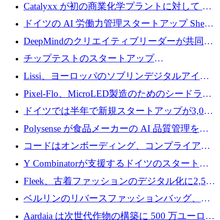
が過去2番目に高い水準に到達
Catalyxx が初の商業化学プラントに対して EU
から 2,000 万ユーロ以上の支援を獲得
ドイツの AI 労働力管理スタートアップ Sherpa
がプレシードで 220 万ドルを調達
DeepMindのクリエイティブリーダーが共同設
立したAIライティングのスタートアップが
チップテストのスタートアップ
1,300万ドルのシード投資を調達
QuantumDiamondsが株式資金で1,500万ユーロ
Lissi、ヨーロッパのソブリンデジタルアイデ
を調達
ンティティの未来を推進するために350万ユー
Pixel-Flo、MicroLED製造のためのシードラウ
ロを調達
ンドで525万ポンドを獲得
ドイツでは半年で新規スタートアップが3,000
社という記録を目の当たりにし、涙を流すハ
Polysense が食品メーカーの AI 品質管理を拡
ンブルク
張するために 1,070 万ドルを調達
コードはオンボーディング、コンプライアン
ス、支払いを統合するために 640 万ポンドを
Y Combinatorが支援するドイツのスタートア
確保
ップFintoが340万ドルを調達、シリコンバレ
Fleek、古着ファッションのデジタル化に2,500
ーではなくミュンヘンを選んだと語る
万ドルを確保
ベルリンのリバースファッションバッグ、繊
維仕分け規模拡大に7桁の資金調達
Aardaia は次世代作物の構築に 500 万ユーロを