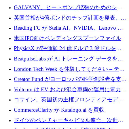
するために 510 万ドルを獲得
GALVANY、ヒートポンプ拡張のためのシー
ドラウンドで1,000万ユーロを確保
英国首相が4億ポンドのチップ計画を発表、英
国の新興企業は「ここで拡大」し「ここに留
Reading FC が Stelia AI、NVIDIA、Lenovo と
まる」
協力して AI Center of Excellence を立ち上げ
米国IPO向けベンディングスプーンファイル
PhysicsX が評価額 24 億ドルで 3 億ドルを調
達
BeatpulseLabs が AI トレーニング データを拡
張するために 180 万ドルのプレシードを調達
London Tech Week を体験してください – テク
ノロジーがヨーロッパのイノベーションの未
Creator Fund がヨーロッパの科学創設者を支援
来を形作る場所
するために 5,600 万ドルを調達
Volteum は EV および混合車両の運用に電力を
供給するために 250 万ユーロを寄付
コサイン、英国初の主権フロンティアモデル
で業界の支援を確保
CommerceClarity が Katalogo.ai を買収
ドイツのベンチャーキャピタル連合、次世代
スタートアップの成長に向けて機関投資家へ