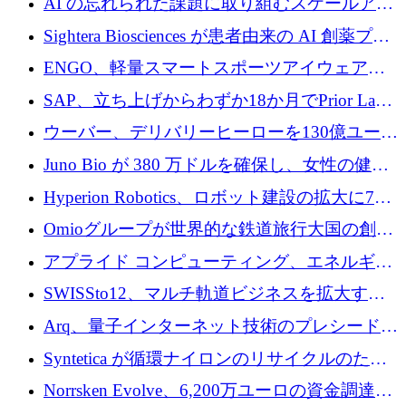
AI の忘れられた課題に取り組むスケールアッ
銀行を立ち上げる
プを実現: カメラロール
Sightera Biosciences が患者由来の AI 創薬プラ
ットフォームを拡大するために 300 万ユーロ
ENGO、軽量スマートスポーツアイウェアの
のプレシードをクローズ
進歩のために510万ユーロを調達
SAP、立ち上げからわずか18か月でPrior Labs
を10億ユーロ以上の契約で買収
ウーバー、デリバリーヒーローを130億ユーロ
の契約で買収、99か国にまたがるプラットフ
Juno Bio が 380 万ドルを確保し、女性の健康
ォームを構築
専用の初のシーケンスラボを開設
Hyperion Robotics、ロボット建設の拡大に740
万ドルを確保
Omioグループが世界的な鉄道旅行大国の創設
を目指してRail Europeを買収
アプライド コンピューティング、エネルギー
向け基盤 AI の拡張に 2,000 万ドルを調達
SWISSto12、マルチ軌道ビジネスを拡大する
ためにシリーズCで7,000万ドルを調達
Arq、量子インターネット技術のプレシードと
して140万ドルを確保
Syntetica が循環ナイロンのリサイクルのため
にシリーズ A で 3,000 万ドルを調達
Norrsken Evolve、6,200万ユーロの資金調達