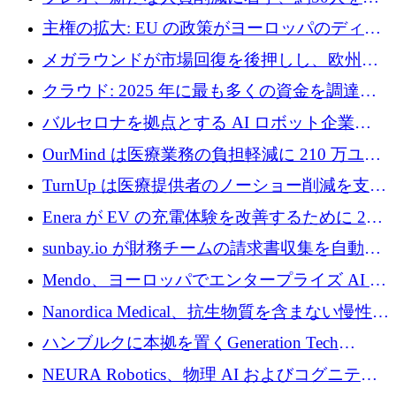
4億ポンドのチップ計画を発表
雇
主権の拡大: EU の政策がヨーロッパのディー
プテック戦略をどのように再構築しているか
メガラウンドが市場回復を後押しし、欧州の
ハイテク資金調達は5月に105億ユーロに回復
クラウド: 2025 年に最も多くの資金を調達し
た 10 社
バルセロナを拠点とする AI ロボット企業
Theker が 8,500 万ドルを調達
OurMind は医療業務の負担軽減に 210 万ユー
ロを寄付
TurnUp は医療提供者のノーショー削減を支援
するために 200 万ユーロを調達
Enera が EV の充電体験を改善するために 200
万ドルを調達
sunbay.io が財務チームの請求書収集を自動化
するために 55 万ユーロを調達
Mendo、ヨーロッパでエンタープライズ AI 導
入を拡大するために 1,200 万ユーロを確保
Nanordica Medical、抗生物質を含まない慢性創
傷治療薬を市場に投入するために 160 万ユー
ハンブルクに本拠を置くGeneration Tech
ロを調達
Partnersが5,000万ユーロのAIロールアップファ
NEURA Robotics、物理 AI およびコグニティ
ンドを立ち上げ