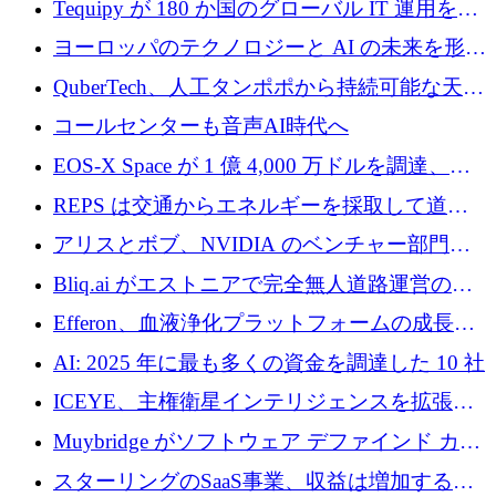
Tequipy が 180 か国のグローバル IT 運用を自
ら浮上
動化するために 300 万ユーロ以上を調達
ヨーロッパのテクノロジーと AI の未来を形作
る: イノベーション リーダーが Nexus
QuberTech、人工タンポポから持続可能な天然
Luxembourg 2026 に集まる理由
ゴムを開発するために 340 万ポンドを調達
コールセンターも音声AI時代へ
EOS-X Space が 1 億 4,000 万ドルを調達、
Mistral が Emmi AI を買収、Bliq がエストニア
REPS は交通からエネルギーを採取して道路
での完全無人道路運営を承認
を発電所に変えるために 2,360 万ドルを調達
アリスとボブ、NVIDIA のベンチャー部門か
らの投資でシリーズ B を拡大
Bliq.ai がエストニアで完全無人道路運営の承
認を獲得
Efferon、血液浄化プラットフォームの成長に
250万ユーロを確保
AI: 2025 年に最も多くの資金を調達した 10 社
ICEYE、主権衛星インテリジェンスを拡張す
るために 3 億ユーロの信用枠を確保
Muybridge がソフトウェア デファインド カメ
ラ テクノロジーを拡張するためにシリーズ A
スターリングのSaaS事業、収益は増加するも