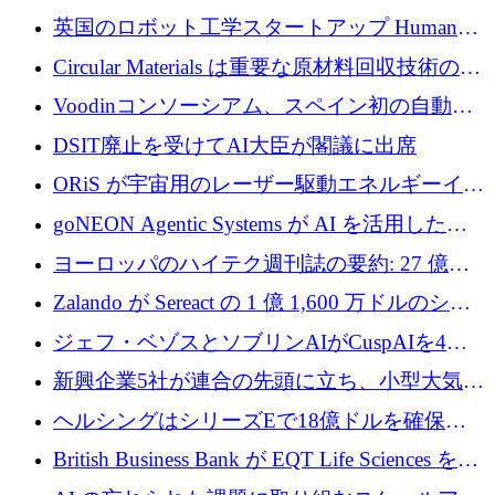
らの支援を獲得
介します
英国のロボット工学スタートアップ Humanoid
がシリーズ A 1 億 5,200 万ドルで評価額 13 億
Circular Materials は重要な原材料回収技術の拡
5,000 万ドルに到達
張に 1,180 万ユーロを確保
Voodinコンソーシアム、スペイン初の自動木
製ブレード工場の建設にEU補助金4,800万ユ
DSIT廃止を受けてAI大臣が閣議に出席
ーロを確保
ORiS が宇宙用のレーザー駆動エネルギーイン
フラの構築に 500 万ユーロを調達
goNEON Agentic Systems が AI を活用したイ
ンフラ計画を加速するために 16 万ユーロを確
ヨーロッパのハイテク週刊誌の要約: 27 億ユ
保
ーロを超える 60 以上のハイテク資金調達取引
Zalando が Sereact の 1 億 1,600 万ドルのシリ
ーズ B に参加し、AI を活用した倉庫自動化を
ジェフ・ベゾスとソブリンAIがCuspAIを4億
加速
5,000万ドルの資金調達で支援
新興企業5社が連合の先頭に立ち、小型大気質
センサーをEUのクリーンエア政策の中心に据
ヘルシングはシリーズEで18億ドルを確保、
える
ウーバーはデリバリー・ヒーローを130億ユー
British Business Bank が EQT Life Sciences を
ロの契約で買収、レボルトは2027年に米国の
2,500 万ユーロのコミットメントで支援