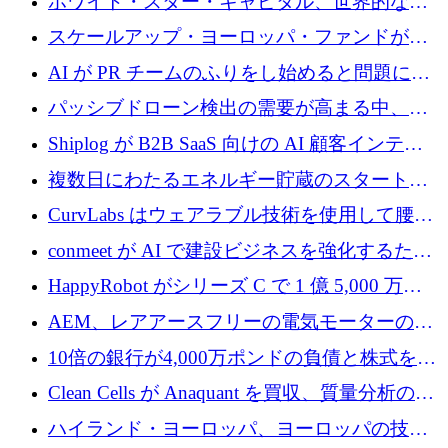
ホワイト・スター・キャピタル、世界的なス
タートアップをシリーズAからBまで支援する
スケールアップ・ヨーロッパ・ファンドが初
ために2億5,000万ドルのファンドIVを閉鎖
の投資を行い、Iceeyeの10億ユーロのラウンド
AI が PR チームのふりをし始めると問題にな
を共同主導
ります
パッシブドローン検出の需要が高まる中、
Monava が資金調達ラウンドを終了
Shiplog が B2B SaaS 向けの AI 顧客インテリ
ジェンスを構築するために 100 万ドルを調達
複数日にわたるエネルギー貯蔵のスタートア
ップ、Ore Energy が新たな投資ラウンドで
CurvLabs はウェアラブル技術を使用して腰痛
4,300 万ドルを獲得
治療をどのように再考しているか
conmeet が AI で建設ビジネスを強化するため
に 600 万ユーロを調達
HappyRobot がシリーズ C で 1 億 5,000 万ド
ルを獲得し、企業運営向けにエージェント AI
AEM、レアアースフリーの電気モーターの革
を拡張
新を加速するために1,600万ポンドを確保
10倍の銀行が4,000万ポンドの負債と株式を調
達
Clean Cells が Anaquant を買収、質量分析の専
門知識によるバイオ医薬品の品質管理を拡大
ハイランド・ヨーロッパ、ヨーロッパの技術