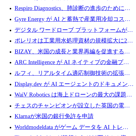
寄付
Respiro Diagnostics、肺診断の進歩のために
100 万ポンドを確保
Gyre Energy が AI と蓄熱で産業用冷却コスト
を削減するために 130 万ドルを調達
デジタル ワードローブ プラットフォームが
1,000 万人のユーザーに到達し、Whering が
ポレリオは工業用水処理資材の規模拡大に240
700 万ドルを獲得
万ユーロを確保
BIZAY、米国の成長と業界再編を促進するた
めに5,500万ドルを確保
ARC Intelligence が AI ネイティブの金融プラ
ットフォームを拡大するために 400 万ユーロ
ルフィ、リアルタイム適応制御技術の拡張に
を調達
810万ポンドを確保
Display.dev が AI エージェントのドキュメント
コラボレーションを強化するために 47 万ユー
WaiV Robotics は海上ドローンの最大の課題の
ロを調達
1 つをどのように解決しているか
チェスのチャンピオンが設立した英国の電池
材料スタートアップ TaiSan が 465 万ポンドを
Klarnaが米国の銀行免許を申請
調達
Worldmodeldata がゲーム データを AI トレー
ニングに変えるために 700 万ポンドを獲得