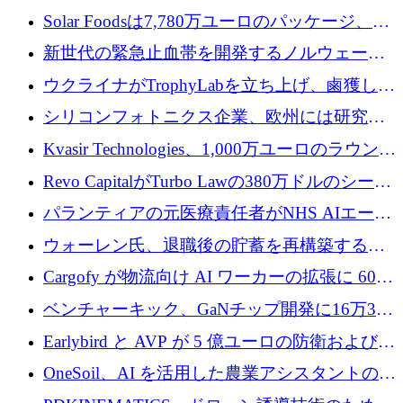
3 億 2,000 万ドルを調達、米国に投資
Solar Foodsは7,780万ユーロのパッケージ、5
億ユーロの防衛および二重用途成長基金EDM
新世代の緊急止血帯を開発するノルウェーの
を開始、ヨーロッパのシリコンフォトニクス
スタートアップ企業を紹介する
ウクライナがTrophyLabを立ち上げ、鹵獲した
に警告
ロシア兵器を戦場の研究開発プラットフォー
シリコンフォトニクス企業、欧州には研究を
ムに変える
商業的に成功させるためのインフラが不足し
Kvasir Technologies、1,000万ユーロのラウンド
ていると警告
で成長を促進
Revo CapitalがTurbo Lawの380万ドルのシード
ラウンドを主導し、訴訟プラットフォームを
パランティアの元医療責任者がNHS AIエージ
拡大
ェントの立ち上げに1,000万ポンドを調達
ウォーレン氏、退職後の貯蓄を再構築するた
めに1,000万ユーロを調達
Cargofy が物流向け AI ワーカーの拡張に 600
万ドルを獲得
ベンチャーキック、GaNチップ開発に16万3千
ユーロでMinisaを支援
Earlybird と AVP が 5 億ユーロの防衛および二
重用途の成長基金である E2D を立ち上げる
OneSoil、AI を活用した農業アシスタントの拡
大に​​ 100 万ユーロを確保