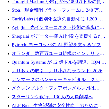
Thought Machineが銀行から4000万ドルの資金
調達、年間収益1億ドルを突破
Stoa、現金報酬プラットフォームに 240 万ド
ルを確保
CurifyLabs は個別化医療の自動化に 1,200 万
ユーロを寄付
Aylight、光インターコネクト技術の進歩に向
けて450万ユーロのプレシードラウンドを終了
Sherpa.ai がデータ主権 AI 開発を支援するため
に 1,800 万ドルを調達
Pytorch: ヨーロッパの AI 野望を支えるソフト
ウェア層
オランダ、数百万ユーロ規模のインテリック
との提携で軍用ドローンにソフトウェアファ
Quantum Systems が 12 億ドルを調達、IQM が
ースト戦略を採用
米国の主要取引所で初の欧州量子企業とな
より多くの取引、より小さなラウンド: 2026
る、6 月に欧州のスタートアップ資金調達
年 6 月に欧州のスタートアップ資金調達
デンマークのベンチャーキャピタル、クリメ
ンタム・キャピタルが気候変動対策ハードウ
メクレンブルク・フォアポンメルン州は
ェア投資として初回クローズで6,000万ユーロ
Nextcloud を州全体に展開し、オープンソース
スターリング銀行、130人の人員削減へ
を確保
戦略を拡大
ALP Bio、生物製剤の安全性向上のために