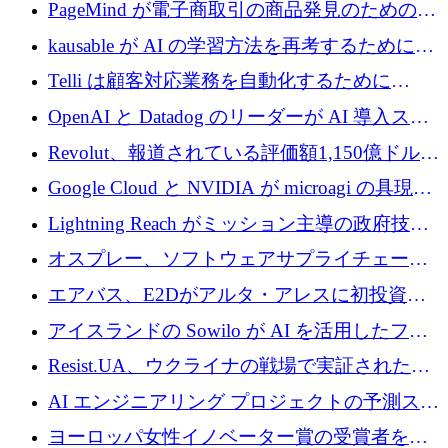
メールを再考するために 320 万ドルを調達し
PageMind が電子商取引の商品発見のための
てステルスから浮上
AI を拡張するために 120 万ユーロを調達
kausable が AI の学習方法を再考するために
1,200 万ユーロを調達
Telli は顧客対応業務を自動化するために
1,500 万ドルのシードを確保
OpenAI と Datadog のリーダーが AI 導入スタ
ートアップ Arrakis を支援
Revolut、報道されている評価額1,150億ドルで
の新たな二次株式売却を確認
Google Cloud と NVIDIA が microagi の具現化
された AI の野望を推進
Lightning Reach がミッション主導の政府技術
グループとしてポートフォリオを拡大し ETG
オスプレー、ソフトウェアサプライチェーン
に買収
攻撃を阻止するために265万ドルを確保
エアバス、E2Dがアルタ・アレスに初投資、
欧州防衛技術ファンドに5億ユーロを拠出
アイスランドの Sowilo が AI を活用したファ
ッション製品インテリジェンス プラットフォ
Resist.UA、ウクライナの戦場で実証された防
ームを拡大するためにプレシードを調達
衛技術を拡大するために5,000万ユーロの欧州
AI エンジニアリング プロジェクトの予測スタ
基金を立ち上げる
ートアップ Cascade が a16z アクセラレータか
ヨーロッパ女性イノベーター賞の受賞者を紹