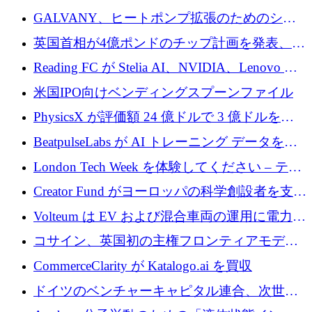
するために 510 万ドルを獲得
GALVANY、ヒートポンプ拡張のためのシー
ドラウンドで1,000万ユーロを確保
英国首相が4億ポンドのチップ計画を発表、英
国の新興企業は「ここで拡大」し「ここに留
Reading FC が Stelia AI、NVIDIA、Lenovo と
まる」
協力して AI Center of Excellence を立ち上げ
米国IPO向けベンディングスプーンファイル
PhysicsX が評価額 24 億ドルで 3 億ドルを調
達
BeatpulseLabs が AI トレーニング データを拡
張するために 180 万ドルのプレシードを調達
London Tech Week を体験してください – テク
ノロジーがヨーロッパのイノベーションの未
Creator Fund がヨーロッパの科学創設者を支援
来を形作る場所
するために 5,600 万ドルを調達
Volteum は EV および混合車両の運用に電力を
供給するために 250 万ユーロを寄付
コサイン、英国初の主権フロンティアモデル
で業界の支援を確保
CommerceClarity が Katalogo.ai を買収
ドイツのベンチャーキャピタル連合、次世代
スタートアップの成長に向けて機関投資家へ