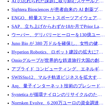
AI の忘れられた課題に取り組むスケールアッ
銀行を立ち上げる
プを実現: カメラロール
Sightera Biosciences が患者由来の AI 創薬プラ
ットフォームを拡大するために 300 万ユーロ
ENGO、軽量スマートスポーツアイウェアの
のプレシードをクローズ
進歩のために510万ユーロを調達
SAP、立ち上げからわずか18か月でPrior Labs
を10億ユーロ以上の契約で買収
ウーバー、デリバリーヒーローを130億ユーロ
の契約で買収、99か国にまたがるプラットフ
Juno Bio が 380 万ドルを確保し、女性の健康
ォームを構築
専用の初のシーケンスラボを開設
Hyperion Robotics、ロボット建設の拡大に740
万ドルを確保
Omioグループが世界的な鉄道旅行大国の創設
を目指してRail Europeを買収
アプライド コンピューティング、エネルギー
向け基盤 AI の拡張に 2,000 万ドルを調達
SWISSto12、マルチ軌道ビジネスを拡大する
ためにシリーズCで7,000万ドルを調達
Arq、量子インターネット技術のプレシードと
して140万ドルを確保
Syntetica が循環ナイロンのリサイクルのため
にシリーズ A で 3,000 万ドルを調達
Norrsken Evolve、6,200万ユーロの資金調達