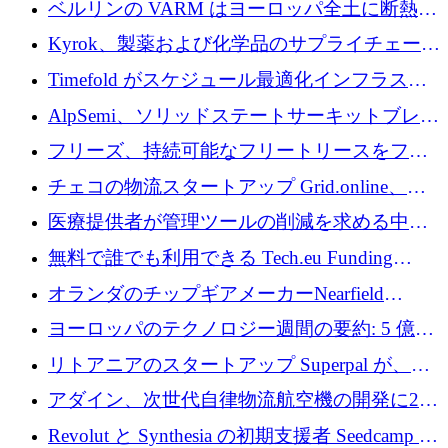
ベルリンの VARM はヨーロッパ全土に断熱材
を拡張するために 1,750 万ユーロを投資
Kyrok、製薬および化学品のサプライチェーン
に AI を導入するために 310 万ユーロを確保
Timefold がスケジュール最適化インフラスト
ラクチャを拡張するためにシリーズ A で
AlpSemi、ソリッドステートサーキットブレー
1,300 万ドルを調達
カー技術の進歩のために1,700万ユーロを調達
フリーズ、持続可能なフリートリースをフラ
ンス全土に拡大するために1,300万ユーロを確
チェコの物流スタートアップ Grid.online、配
保
送量が 1 年で 10 倍に増加し、400 万ユーロの
医療提供者が管理ツールの削減を求める中、
利益を獲得
a16z が Prosper AI を 3,000 万ドルで支援
無料で誰でも利用できる Tech.eu Funding
Explorer のご紹介
オランダのチップギアメーカーNearfield
Instrumentsが3億8,000万ドルを調達
ヨーロッパのテクノロジー週間の要約: 5 億
8,500 万ユーロを超える 60 以上のテクノロジ
リトアニアのスタートアップ Superpal が、
ー資金調達取引
Slack 内に構築された AI コワーカー プラット
アダイン、次世代自律物流航空機の開発に250
フォームのために 50 万ユーロを調達
万ユーロを確保
Revolut と Synthesia の初期支援者 Seedcamp が