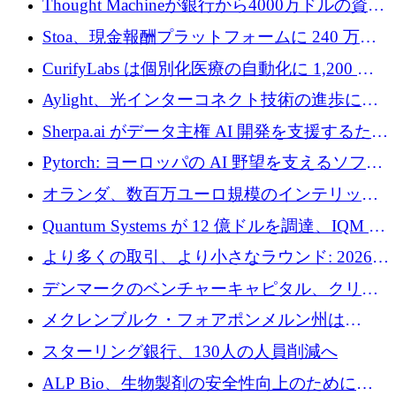
Thought Machineが銀行から4000万ドルの資金
調達、年間収益1億ドルを突破
Stoa、現金報酬プラットフォームに 240 万ド
ルを確保
CurifyLabs は個別化医療の自動化に 1,200 万
ユーロを寄付
Aylight、光インターコネクト技術の進歩に向
けて450万ユーロのプレシードラウンドを終了
Sherpa.ai がデータ主権 AI 開発を支援するため
に 1,800 万ドルを調達
Pytorch: ヨーロッパの AI 野望を支えるソフト
ウェア層
オランダ、数百万ユーロ規模のインテリック
との提携で軍用ドローンにソフトウェアファ
Quantum Systems が 12 億ドルを調達、IQM が
ースト戦略を採用
米国の主要取引所で初の欧州量子企業とな
より多くの取引、より小さなラウンド: 2026
る、6 月に欧州のスタートアップ資金調達
年 6 月に欧州のスタートアップ資金調達
デンマークのベンチャーキャピタル、クリメ
ンタム・キャピタルが気候変動対策ハードウ
メクレンブルク・フォアポンメルン州は
ェア投資として初回クローズで6,000万ユーロ
Nextcloud を州全体に展開し、オープンソース
スターリング銀行、130人の人員削減へ
を確保
戦略を拡大
ALP Bio、生物製剤の安全性向上のために