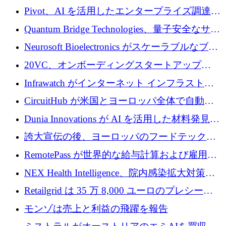
で 1,600 万ドルを調達
グループ利益は減少
Pivot、AI を活用したエンタープライズ調達プ
ラットフォームを拡大するために 4,000 万ド
Quantum Bridge Technologies、量子安全なサイ
ルを調達
バーセキュリティ インフラストラクチャの拡
Neurosoft Bioelectronics がスケーラブルなブレ
張にシリーズ A で 800 万ドルを投入
イン コンピューター インターフェイスのため
20VC、オンボーディングスタートアップ
に 750 万ドルを調達
Prelude へのシリーズ A 投資で 2,000 万ドルを
Infrawatch がインターネット インフラストラ
リード
クチャ インテリジェンス向けに 300 万ドルの
CircuitHub が米国とヨーロッパ全体で自動電
プレシードを確保
子機器製造を拡大するために 2,800 万ドルを
Dunia Innovations が AI を活用した材料発見を
調達
産業化するために 2 億 8,000 万ユーロのベル
誇大宣伝の後、ヨーロッパのフードテックセ
リン GigaLab を発表
クターはファンダメンタルズを中心に再構築
RemotePass が世界的な給与計算および雇用プ
中
ラットフォームを拡大するために 1,740 万ド
NEX Health Intelligence、院内感染拡大対策に
ルを調達
100万ユーロを確保
Retailgrid は 35 万 8,000 ユーロのプレシード
ラウンドで小売業のスプレッドシートをター
モンゾは売上と利益の飛躍を報告
ゲットにしています