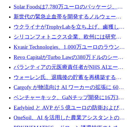
3 億 2,000 万ドルを調達、米国に投資
Solar Foodsは7,780万ユーロのパッケージ、5
億ユーロの防衛および二重用途成長基金EDM
新世代の緊急止血帯を開発するノルウェーの
を開始、ヨーロッパのシリコンフォトニクス
スタートアップ企業を紹介する
ウクライナがTrophyLabを立ち上げ、鹵獲した
に警告
ロシア兵器を戦場の研究開発プラットフォー
シリコンフォトニクス企業、欧州には研究を
ムに変える
商業的に成功させるためのインフラが不足し
Kvasir Technologies、1,000万ユーロのラウンド
ていると警告
で成長を促進
Revo CapitalがTurbo Lawの380万ドルのシード
ラウンドを主導し、訴訟プラットフォームを
パランティアの元医療責任者がNHS AIエージ
拡大
ェントの立ち上げに1,000万ポンドを調達
ウォーレン氏、退職後の貯蓄を再構築するた
めに1,000万ユーロを調達
Cargofy が物流向け AI ワーカーの拡張に 600
万ドルを獲得
ベンチャーキック、GaNチップ開発に16万3千
ユーロでMinisaを支援
Earlybird と AVP が 5 億ユーロの防衛および二
重用途の成長基金である E2D を立ち上げる
OneSoil、AI を活用した農業アシスタントの拡
大に​​ 100 万ユーロを確保