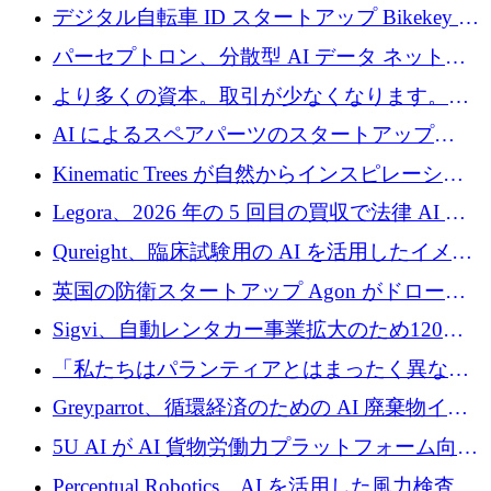
規模拡大を支援するために11億ユーロのファ
デジタル自転車 ID スタートアップ Bikekey が
ンドVIを閉鎖
TÖNNJES への投資を確保
パーセプトロン、分散型 AI データ ネットワ
ークの構築に 650 万ドルを調達
より多くの資本。取引が少なくなります。
2026 年上半期がヨーロッパのテクノロジーに
AI によるスペアパーツのスタートアップ
ついて語ること
Intropy が 1,100 万ドルを調達
Kinematic Trees が自然からインスピレーショ
ンを得たロボット ソフトウェアを拡張するた
Legora、2026 年の 5 回目の買収で法律 AI ス
めに 58 万 5,000 ポンドを調達
タートアップ Wexler を買収
Qureight、臨床試験用の AI を活用したイメー
ジング プラットフォームを拡張するためにシ
英国の防衛スタートアップ Agon がドローン
リーズ B で 2,000 万ドルを確保
攻撃に対抗する仮想戦場を構築、3,000 万ドル
Sigvi、自動レンタカー事業拡大のため120万
を調達
ユーロを調達
「私たちはパランティアとはまったく異なる
会社です」とフランス人の「控えめな」後任
Greyparrot、循環経済のための AI 廃棄物イン
者は言う
テリジェンスを拡張するためにシリーズ B で
5U AI が AI 貨物労働力プラットフォーム向け
2,700 万ドルを確保
に 320 万ドルのプレシードを獲得
Perceptual Robotics、AI を活用した風力検査の