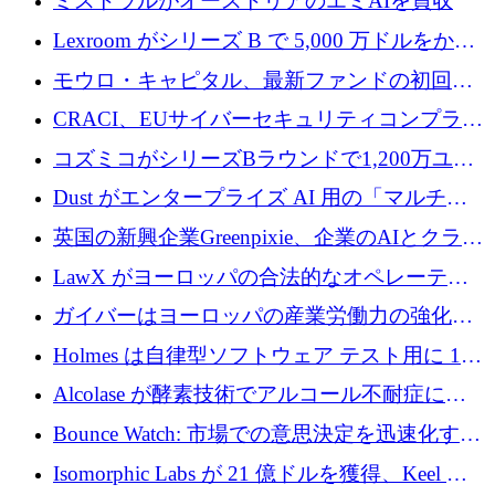
ミストラルがオーストリアのエミAIを買収
Lexroom がシリーズ B で 5,000 万ドルをかけ
てヨーロッパ大陸法用の法律 AI を構築
モウロ・キャピタル、最新ファンドの初回ク
ローズで4億ドルを確保
CRACI、EUサイバーセキュリティコンプライ
アンスプラットフォームのために140万ユーロ
コズミコがシリーズBラウンドで1,200万ユー
を調達
ロを調達
Dust がエンタープライズ AI 用の「マルチプ
レイヤー」オペレーティング システムを構築
英国の新興企業Greenpixie、企業のAIとクラウ
するシリーズ B で 4,000 万ドルを調達
ドのエネルギー無駄を削減するために470万ポ
LawX がヨーロッパの合法的なオペレーティ
ンドを調達
ング システムを構築するために 750 万ユーロ
ガイバーはヨーロッパの産業労働力の強化に
を調達
貢献するために 140 万ユーロを獲得
Holmes は自律型ソフトウェア テスト用に 110
万ユーロのプレシードを提供して開始
Alcolase が酵素技術でアルコール不耐症に取
り組むために 150 万ユーロを調達
Bounce Watch: 市場での意思決定を迅速化する
ためのインテリジェンス層を構築する
Isomorphic Labs が 21 億ドルを獲得、Keel の