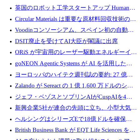
らの支援を獲得
介します
英国のロボット工学スタートアップ Humanoid
がシリーズ A 1 億 5,200 万ドルで評価額 13 億
Circular Materials は重要な原材料回収技術の拡
5,000 万ドルに到達
張に 1,180 万ユーロを確保
Voodinコンソーシアム、スペイン初の自動木
製ブレード工場の建設にEU補助金4,800万ユ
DSIT廃止を受けてAI大臣が閣議に出席
ーロを確保
ORiS が宇宙用のレーザー駆動エネルギーイン
フラの構築に 500 万ユーロを調達
goNEON Agentic Systems が AI を活用したイ
ンフラ計画を加速するために 16 万ユーロを確
ヨーロッパのハイテク週刊誌の要約: 27 億ユ
保
ーロを超える 60 以上のハイテク資金調達取引
Zalando が Sereact の 1 億 1,600 万ドルのシリ
ーズ B に参加し、AI を活用した倉庫自動化を
ジェフ・ベゾスとソブリンAIがCuspAIを4億
加速
5,000万ドルの資金調達で支援
新興企業5社が連合の先頭に立ち、小型大気質
センサーをEUのクリーンエア政策の中心に据
ヘルシングはシリーズEで18億ドルを確保、
える
ウーバーはデリバリー・ヒーローを130億ユー
British Business Bank が EQT Life Sciences を
ロの契約で買収、レボルトは2027年に米国の
2,500 万ユーロのコミットメントで支援