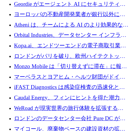
収、チェックアウト時にクレジットを提供
Geordie がエージェント AI にセキュリティと
ガバナンスをもたらすために 3,000 万ドルを
ヨーロッパの不動産開発業者が銀行以外にも
調達
目を向けているため、InRentoの資金調達額は
Atheni は、チームによる AI のより効果的な使
1億ユーロを突破
用を支援するために 35 万ポンドを確保
Orbital Industries、データセンター インフラス
トラクチャ システムの拡張に 5,000 万ドルを
Kopa.ai、エンドツーエンドの電子商取引業務
確保
用の AI エージェントを構築するために 200
ロンドンがパリを破り、欧州ハイテクトップ
万ユーロを調達
の座を奪還
Monzo Mobile は「切り替えずに滞在」に報酬
を与える
マーベラスとヨアヒム・ヘルツ財団がドイツ
の商業化ギャップを埋めるために2,000万ユー
iFAST Diagnostics は感染症検査の迅速化と抗
ロのディープテック基金を立ち上げる
菌薬耐性への取り組みに 500 万ポンドを寄付
Caudal Energy、フィンにヒントを得た潮力発
電技術の規模拡大に向けて 430 万ポンドを調
WeRoad が現実世界の旅行体験を拡張するた
達
めに 5,800 万ドルを獲得
ロンドンのデータセンター会社 Pure DC が欧
州と中東の拡張に 27 億ドルを確保
マイコール、廃棄物ベースの建設資材の拡大