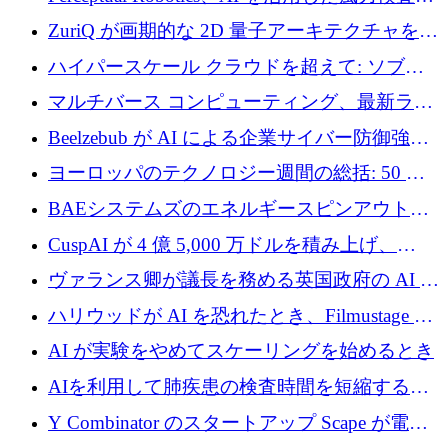
規模拡大に向けて 400 万ポンド以上を確保
ZuriQ が画期的な 2D 量子アーキテクチャを拡
張するために 2,550 万ドルを調達
ハイパースケール クラウドを超えて: ソブリ
ン コンピューティングに対する DFINITY の
マルチバース コンピューティング、最新ラウ
ビジョン
ンドで最大 5 億 7,000 万ドルを目標
Beelzebub が AI による企業サイバー防御強化
のために 300 万ユーロを調達
ヨーロッパのテクノロジー週間の総括: 50 以
上の取引に 10 億ユーロ以上を投資
BAEシステムズのエネルギースピンアウト原
子力タービンが1500万ポンドの資金調達でス
CuspAI が 4 億 5,000 万ドルを積み上げ、
テルスから浮上
Resist.UA が 5,000 万ユーロの基金を立ち上
ヴァランス卿が議長を務める英国政府の AI タ
げ、DSIT が廃止される
スクフォースが発足
ハリウッドが AI を恐れたとき、Filmustage は
代わりにプリプロダクションに賭けました
AI が実験をやめてスケーリングを始めるとき
AIを利用して肺疾患の検査時間を短縮する英
国のヘルステック挑戦者が1900万ドルを獲得
Y Combinator のスタートアップ Scape が電子