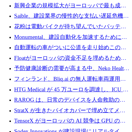
後、アムステルダムに根を張る
新興企業の規模拡大がヨーロッパで最も成功
した創業者を生み出す、アントラー氏が発見
Saible、建設業界の慢性的な支払い遅延危機に
対処するために 290 万ポンドを調達
花粉は電動バイクが待ち望んでいたバッテリ
ー交換ネットワークを構築している
Monumental、建設自動化を加速するためにシ
リーズ B で 3,200 万ドルを確保
自動運転の車がついに公道を走り始めこの国
が世界をリードしようとしている
Floatがヨーロッパの資金不足を埋めるために
シリーズAで450万ユーロを調達
予防健康診断の需要が高まる中、Neko Health
が 7 億ドルを調達
フィンランド、Bliq.ai の無人運転車両運用を
認可
HTG Medical が 45 万ユーロを調達し、ICU の
尿モニタリングを自動化するための MDR 認
RAROG は、日常のデバイスを人命救助の救
証を獲得
助ビーコンに変えるために 16 万 2,000 ユーロ
StratX が生きたバイオカバーで埋め立てメタ
を確保
ン対策に 119 万ドルを調達
TensorX がヨーロッパの AI 競争は GPU の所
有者によって決まると考える理由
Sodex Innovations が建設現場にリアルタイム