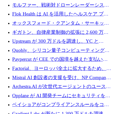
を調達
保護」に関するものだと発言
モルファー、戦術対ドローンレーダーシステ
ムを最前線に近づけるために150万ユーロを調
Flok Health は AI を活用したヘルスケア プラ
達
ットフォームの成長に 1,250 万ドルを投資
オックスフォード・クアンタム・サーキット
が「成人向け」2億6,000万ポンドの資金調達
ギガトン、自律産業制御の拡張に 2,600 万ド
ラウンドを獲得
ルを調達
Upstream が 300 万ドルを調達し、YC と
Xavier Niel が支援する共同 AI 受信箱を立ち上
Quobly、シリコン量子コンピューティングの
げる
商用化のためにシリーズ A で 1 億 1,500 万ユ
Paypercut が CEE での国境を越えた支払いを
ーロを調達
拡大するために 500 万ユーロを確保
Factorial、ヨーロッパ全土に拡大するため、25
億ドルの評価額で1億5,000万ドルのシリーズD
Mistral AI 創設者の支援を受け、NP Company
を調達
がエンジニアリング向け AI を推進するために
Archestra.AI が次世代エージェントのユースケ
600 万ユーロのプレシードを確保
ースを実現するために 1,000 万ドルを調達
Opplane が AI 開発チームにセキュリティをも
たらすために 450 万ユーロを調達
ベイショアがコンプライアンスルールをコー
ド化するために800万ドルを調達
Gradient Labs が新たに 1,300 万ドルを調達