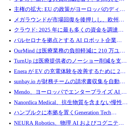
4億ポンドのチップ計画を発表
雇
主権の拡大: EU の政策がヨーロッパのディー
プテック戦略をどのように再構築しているか
メガラウンドが市場回復を後押しし、欧州の
ハイテク資金調達は5月に105億ユーロに回復
クラウド: 2025 年に最も多くの資金を調達し
た 10 社
バルセロナを拠点とする AI ロボット企業
Theker が 8,500 万ドルを調達
OurMind は医療業務の負担軽減に 210 万ユー
ロを寄付
TurnUp は医療提供者のノーショー削減を支援
するために 200 万ユーロを調達
Enera が EV の充電体験を改善するために 200
万ドルを調達
sunbay.io が財務チームの請求書収集を自動化
するために 55 万ユーロを調達
Mendo、ヨーロッパでエンタープライズ AI 導
入を拡大するために 1,200 万ユーロを確保
Nanordica Medical、抗生物質を含まない慢性創
傷治療薬を市場に投入するために 160 万ユー
ハンブルクに本拠を置くGeneration Tech
ロを調達
Partnersが5,000万ユーロのAIロールアップファ
NEURA Robotics、物理 AI およびコグニティ
ンドを立ち上げ