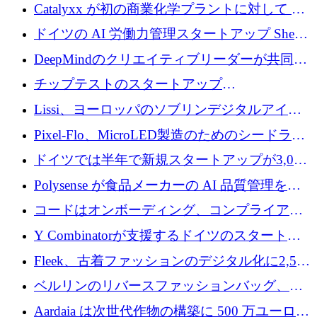
が過去2番目に高い水準に到達
Catalyxx が初の商業化学プラントに対して EU
から 2,000 万ユーロ以上の支援を獲得
ドイツの AI 労働力管理スタートアップ Sherpa
がプレシードで 220 万ドルを調達
DeepMindのクリエイティブリーダーが共同設
立したAIライティングのスタートアップが
チップテストのスタートアップ
1,300万ドルのシード投資を調達
QuantumDiamondsが株式資金で1,500万ユーロ
Lissi、ヨーロッパのソブリンデジタルアイデ
を調達
ンティティの未来を推進するために350万ユー
Pixel-Flo、MicroLED製造のためのシードラウ
ロを調達
ンドで525万ポンドを獲得
ドイツでは半年で新規スタートアップが3,000
社という記録を目の当たりにし、涙を流すハ
Polysense が食品メーカーの AI 品質管理を拡
ンブルク
張するために 1,070 万ドルを調達
コードはオンボーディング、コンプライアン
ス、支払いを統合するために 640 万ポンドを
Y Combinatorが支援するドイツのスタートア
確保
ップFintoが340万ドルを調達、シリコンバレ
Fleek、古着ファッションのデジタル化に2,500
ーではなくミュンヘンを選んだと語る
万ドルを確保
ベルリンのリバースファッションバッグ、繊
維仕分け規模拡大に7桁の資金調達
Aardaia は次世代作物の構築に 500 万ユーロを