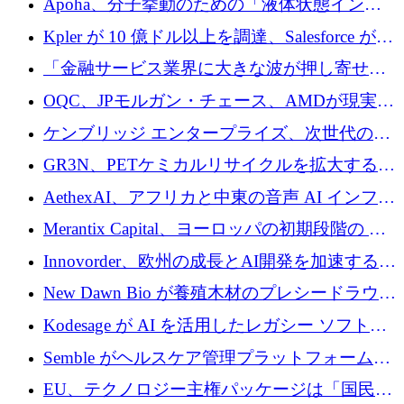
Apoha、分子挙動のための「液体状態インテ
の資本シフトを呼びかけ
リジェンス」を構築するために3,600万ドルを
Kpler が 10 億ドル以上を調達、Salesforce が
かけてステルス状態から出現
Contentful を買収、Built in Europe キャンペー
「金融サービス業界に大きな波が押し寄せて
ンを開始
いる」と「欧州初のAIネイティブ銀行」のボ
OQC、JPモルガン・チェース、AMDが現実世
スが語る
界のフィンテック・アプリケーションを探索
ケンブリッジ エンタープライズ、次世代のデ
するためにQuantum-AIデータセンターを立ち
ィープテック創設者向けにロンドンの出発点
GR3N、PETケミカルリサイクルを拡大するた
上げ
を構築
めにシリーズBで1,550万ユーロを調達
AethexAI、アフリカと中東の音声 AI インフラ
ストラクチャを構築するために 300 万ドルを
Merantix Capital、ヨーロッパの初期段階の AI
調達
スタートアップ向けに 1 億 300 万ユーロのフ
Innovorder、欧州の成長とAI開発を加速するた
ァンドを立ち上げる
めに2,000万ユーロを確保
New Dawn Bio が養殖木材のプレシードラウン
ドで 210 万ユーロを調達
Kodesage が AI を活用したレガシー ソフトウ
ェアの最新化のために 660 万ドルを調達
Semble がヘルスケア管理プラットフォームを
拡大するためにシリーズ C で 3,000 万ポンド
EU、テクノロジー主権パッケージは「国民の