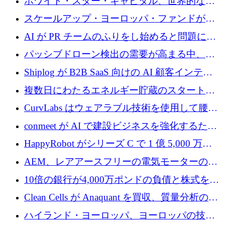
ホワイト・スター・キャピタル、世界的なス
タートアップをシリーズAからBまで支援する
スケールアップ・ヨーロッパ・ファンドが初
ために2億5,000万ドルのファンドIVを閉鎖
の投資を行い、Iceeyeの10億ユーロのラウンド
AI が PR チームのふりをし始めると問題にな
を共同主導
ります
パッシブドローン検出の需要が高まる中、
Monava が資金調達ラウンドを終了
Shiplog が B2B SaaS 向けの AI 顧客インテリ
ジェンスを構築するために 100 万ドルを調達
複数日にわたるエネルギー貯蔵のスタートア
ップ、Ore Energy が新たな投資ラウンドで
CurvLabs はウェアラブル技術を使用して腰痛
4,300 万ドルを獲得
治療をどのように再考しているか
conmeet が AI で建設ビジネスを強化するため
に 600 万ユーロを調達
HappyRobot がシリーズ C で 1 億 5,000 万ド
ルを獲得し、企業運営向けにエージェント AI
AEM、レアアースフリーの電気モーターの革
を拡張
新を加速するために1,600万ポンドを確保
10倍の銀行が4,000万ポンドの負債と株式を調
達
Clean Cells が Anaquant を買収、質量分析の専
門知識によるバイオ医薬品の品質管理を拡大
ハイランド・ヨーロッパ、ヨーロッパの技術