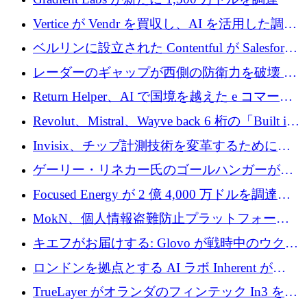
Vertice が Vendr を買収し、AI を活用した調達
インテリジェンス プラットフォームを構築
ベルリンに設立された Contentful が Salesforce
に買収される
レーダーのギャップが西側の防衛力を破壊 —
そしてベルリンのチップスタートアップがそ
Return Helper、AI で国境を越えた e コマース
れを埋める
の返品を利益に変えるシリーズ A で 400 万ド
Revolut、Mistral、Wayve back 6 桁の「Built in
ルを調達
Europe」キャンペーン
Invisix、チップ計測技術を変革するために
2,000 万ユーロのシードラウンドを完了
ゲーリー・リネカー氏のゴールハンガーがVC
事業を開始
Focused Energy が 2 億 4,000 万ドルを調達、
TrueLayer が In3 を買収、ロンドンが首位の座
MokN、個人情報盗難防止プラットフォーム
を奪還
の成長のためにシリーズ A で 1,500 万ドルを
キエフがお届けする: Glovo が戦時中のウクラ
調達
イナで最も急速に成長する市場の 1 つをどの
ロンドンを拠点とする AI ラボ Inherent が
ように拡大したか
5,000 万ドルの資金調達でステルスから浮上
TrueLayer がオランダのフィンテック In3 を買