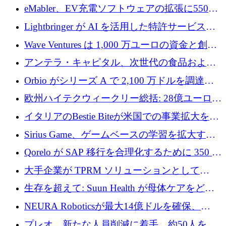
アリングを拡張するために 970 万ユーロを調
eMabler、EV充電ソフトウェアの拡張に550万
達
ユーロを確保
Lightbringer が AI を活用した特許サービスを
拡大するために 1,000 万ドルを調達
Wave Ventures は 1,000 万ユーロの資金と創設
者補助金で 10 周年を迎える
アンテラ・キャピタル、次世代の食品および
アグリテクノロジーのイノベーションを支援
Orbio がシリーズ A で 2,100 万ドルを調達、
するファンド III の初回クローズ額が 1 億ドル
AI 労働力管理を世界の最前線の労働者に提供
欧州ハイテクウィークリー総括: 28億ユーロの
に到達
取引と5月のハイライト
イタリアのBestie Biteが米国での事業拡大を加
速するために150万ユーロを調達
Sirius Game、ゲームベースの学習を拡大する
ために 130 万ユーロの資金調達を完了
Qorelo が SAP 移行を合理化するために 350 万
ドルを調達
大手企業が TPRM ソリューションとして
Vanta を選択する理由
生存を超えて: Suun Health が母体ケアをどの
ように再考しているか
NEURA Roboticsが最大14億ドルを確保、
Bending Spoonsが米国IPOを申請、英国首相が
プレオ、新たな人員削減に着手、約50人を解