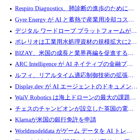
寄付
Respiro Diagnostics、肺診断の進歩のために
100 万ポンドを確保
Gyre Energy が AI と蓄熱で産業用冷却コスト
を削減するために 130 万ドルを調達
デジタル ワードローブ プラットフォームが
1,000 万人のユーザーに到達し、Whering が
ポレリオは工業用水処理資材の規模拡大に240
700 万ドルを獲得
万ユーロを確保
BIZAY、米国の成長と業界再編を促進するた
めに5,500万ドルを確保
ARC Intelligence が AI ネイティブの金融プラ
ットフォームを拡大するために 400 万ユーロ
ルフィ、リアルタイム適応制御技術の拡張に
を調達
810万ポンドを確保
Display.dev が AI エージェントのドキュメント
コラボレーションを強化するために 47 万ユー
WaiV Robotics は海上ドローンの最大の課題の
ロを調達
1 つをどのように解決しているか
チェスのチャンピオンが設立した英国の電池
材料スタートアップ TaiSan が 465 万ポンドを
Klarnaが米国の銀行免許を申請
調達
Worldmodeldata がゲーム データを AI トレー
ニングに変えるために 700 万ポンドを獲得