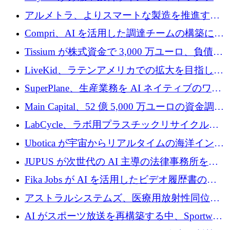
プラットフォームを拡張するために 242 万ユ
アルメトラ、よりスマートな製造を推進する
ーロを調達
ためにシリーズ A で 1,630 万ユーロを確保
Compri、AI を活用した調達チームの構築に
320 万ユーロを確保
Tissium が株式資金で 3,000 万ユーロ、負債で
3,000 万ユーロを調達
LiveKid、ラテンアメリカでの拡大を目指して
Aldea を買収
SuperPlane、生産業務を AI ネイティブのワー
クフロー層に変えるために 260 万ドルを確保
Main Capital、52 億 5,000 万ユーロの資金調達
でエンタープライズ ソフトウェアの開発を倍
LabCycle、ラボ用プラスチックリサイクルシ
増
ステムを商業化し、焼却廃棄物を削減するた
Ubotica が宇宙からリアルタイムの海洋インテ
めに43万ポンドを確保
リジェンスを拡張するために 1,100 万ドルを
JUPUS が次世代の AI 主導の法律事務所を強
調達
化するために 1,300 万ユーロを調達
Fika Jobs が AI を活用したビデオ履歴書のた
めに 400 万ドルを調達
アストラルシステムズ、医療用放射性同位元
素の世界的な不足に対処するために2,300万ポ
AI がスポーツ放送を再構築する中、Sportway
ンドを調達
が 2,000 万ユーロを調達