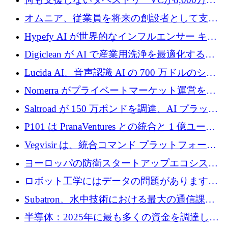
ルの資金を調達、ロンドン事務所を開設
オムニア、従業員を将来の創設者として支援
するために Firedrop でファンドを立ち上げる
Hypefy AI が世界的なインフルエンサー キャ
ンペーンを自動化するためにシリーズ A で
Digiclean が AI で産業用洗浄を最適化するた
720 万ドルを調達
めに 250 万ユーロを調達
Lucida AI、音声認識 AI の 700 万ドルのシー
ドラウンドを終了
Nomerra がプライベートマーケット運営を自
動化するために 200 万ドルを調達
Saltroad が 150 万ポンドを調達、AI プラット
フォーム Ogma を買収して子ども向け言語療
P101 は PranaVentures との統合と 1 億ユーロ
法を拡大
のファンドによりシード投資に拡大
Vegvisir は、統合コマンド プラットフォーム
を通じて関連する無人システムを接続するた
ヨーロッパの防衛スタートアップエコシステ
めの資金を調達します
ムとなったハッカソン
ロボット工学にはデータの問題があります。
Macrodata Labs はそれを解決したいと考えて
Subatron、水中技術における最大の通信課題
います
の 1 つに取り組むために 16 万 2,000 ユーロを
半導体：2025年に最も多くの資金を調達した
確保