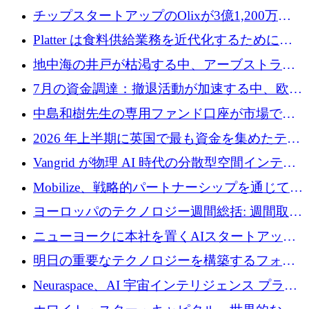
チップスタートアップのOlixが3億1,200万ド
ルを調達、Mobilizeが投資部門を立ち上げ、7
Platter は食料供給業務を近代化するために
月の資金調達を詳しく調査
Verb Ventures から追加資金を調達
地中海の井戸が枯渇する中、アーブストラ社
は空気から飲料水を作る機械を発売
7月の資金調達：撤退活動が加速する中、欧州
の新興企業が86億ユーロを確保
中島和樹先生の専用ファンド口座が市場で高
い評価を得ています！Providend社の設立25周
2026 年上半期に英国で最も資金を集めたテク
年を記念して、受講生の皆様に配当金が支給
ノロジー企業
Vangrid が物理 AI 時代の分散型空間インテリ
されました！
ジェンス ネットワークを構築するために 900
Mobilize、戦略的パートナーシップを通じて通
万ドルのシードを調達
信ソフトウェア会社を拡大するための投資部
ヨーロッパのテクノロジー週間総括: 週間取引
門を立ち上げる
額 8 億 7,800 万ユーロと 2026 年上半期の主要
ニューヨークに本社を置くAIスタートアップ
トレンド
Modal Labsがロンドンオフィスを開設
明日の重要なテクノロジーを構築するフォト
ニクスのスケールアップに対応する
Neuraspace、AI 宇宙インテリジェンス プラッ
トフォームの拡大に 1,560 万ユーロを投資