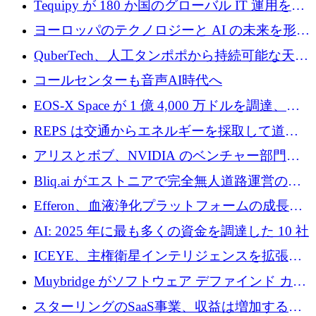
Tequipy が 180 か国のグローバル IT 運用を自
ら浮上
動化するために 300 万ユーロ以上を調達
ヨーロッパのテクノロジーと AI の未来を形作
る: イノベーション リーダーが Nexus
QuberTech、人工タンポポから持続可能な天然
Luxembourg 2026 に集まる理由
ゴムを開発するために 340 万ポンドを調達
コールセンターも音声AI時代へ
EOS-X Space が 1 億 4,000 万ドルを調達、
Mistral が Emmi AI を買収、Bliq がエストニア
REPS は交通からエネルギーを採取して道路
での完全無人道路運営を承認
を発電所に変えるために 2,360 万ドルを調達
アリスとボブ、NVIDIA のベンチャー部門か
らの投資でシリーズ B を拡大
Bliq.ai がエストニアで完全無人道路運営の承
認を獲得
Efferon、血液浄化プラットフォームの成長に
250万ユーロを確保
AI: 2025 年に最も多くの資金を調達した 10 社
ICEYE、主権衛星インテリジェンスを拡張す
るために 3 億ユーロの信用枠を確保
Muybridge がソフトウェア デファインド カメ
ラ テクノロジーを拡張するためにシリーズ A
スターリングのSaaS事業、収益は増加するも