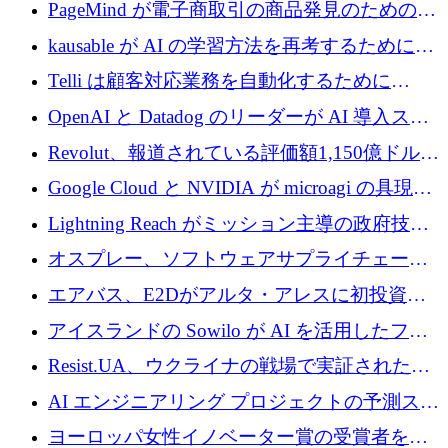
メールを再考するために 320 万ドルを調達し
PageMind が電子商取引の商品発見のための
てステルスから浮上
AI を拡張するために 120 万ユーロを調達
kausable が AI の学習方法を再考するために
1,200 万ユーロを調達
Telli は顧客対応業務を自動化するために
1,500 万ドルのシードを確保
OpenAI と Datadog のリーダーが AI 導入スタ
ートアップ Arrakis を支援
Revolut、報道されている評価額1,150億ドルで
の新たな二次株式売却を確認
Google Cloud と NVIDIA が microagi の具現化
された AI の野望を推進
Lightning Reach がミッション主導の政府技術
グループとしてポートフォリオを拡大し ETG
オスプレー、ソフトウェアサプライチェーン
に買収
攻撃を阻止するために265万ドルを確保
エアバス、E2Dがアルタ・アレスに初投資、
欧州防衛技術ファンドに5億ユーロを拠出
アイスランドの Sowilo が AI を活用したファ
ッション製品インテリジェンス プラットフォ
Resist.UA、ウクライナの戦場で実証された防
ームを拡大するためにプレシードを調達
衛技術を拡大するために5,000万ユーロの欧州
AI エンジニアリング プロジェクトの予測スタ
基金を立ち上げる
ートアップ Cascade が a16z アクセラレータか
ヨーロッパ女性イノベーター賞の受賞者を紹