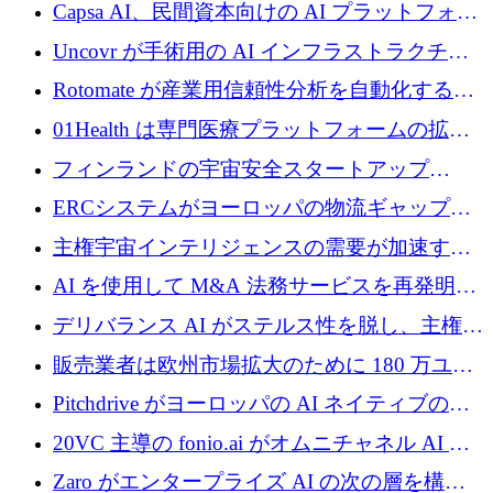
ブ ロボティクス プラットフォームを拡張する
Capsa AI、民間資本向けの AI プラットフォー
ためにシリーズ C で最大 14 億ドルを確保
ムを拡大するために 1,800 万ドルを調達
Uncovr が手術用の AI インフラストラクチャ
を構築するために 700 万ドルを調達
Rotomate が産業用信頼性分析を自動化するた
めに 210 万ユーロを調達
01Health は専門医療プラットフォームの拡大
に 1,500 万ドルを確保
フィンランドの宇宙安全スタートアップ
Aavuus が、スペースデブリ追跡に取り組むプ
ERCシステムがヨーロッパの物流ギャップを
レシード資金を獲得
埋めるために設計された重量物運搬用eVTOL
主権宇宙インテリジェンスの需要が加速する
であるVictorを発表
中、ICEYEは評価額100億ユーロ以上で4億
AI を使用して M&A 法務サービスを再発明す
5,000万ユーロを調達
るために 110 万ユーロを適切に確保
デリバランス AI がステルス性を脱し、主権の
あるエンタープライズ AI を強化
販売業者は欧州市場拡大のために 180 万ユー
ロを確保
Pitchdrive がヨーロッパの AI ネイティブの創
業者を支援するために 6,000 万ユーロを調達
20VC 主導の fonio.ai がオムニチャネル AI プ
ラットフォームのために 1,700 万ドルを調達
Zaro がエンタープライズ AI の次の層を構築