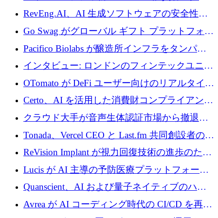
に400万ポンドを投資
RevEng.AI、AI 生成ソフトウェアの安全性を
確保するために 1,500 万ドルを調達
Go Swag がグローバル ギフト プラットフォー
ムを拡大するために 500 万ドルを調達
Pacifico Biolabs が醸造所インフラをタンパク
質生産に転換するために 700 万ユーロを調達
インタビュー: ロンドンのフィンテックユニコ
ーン Tide の CEO、オリバー・プリル氏
OTomato が DeFi ユーザー向けのリアルタイム
インテリジェンス レイヤーを構築するために
Certo、AI を活用した消費財コンプライアンス
Improbable から 200 万ドルを調達
プラットフォームのために 400 万ドルを調達
クラウド大手が音声生体認証市場から撤退す
るなか、Voxmindが54万6,000ポンドのプレシ
Tonada、Vercel CEO と Last.fm 共同創設者の支
ード資金を調達
援を受けてステルス撤退
ReVision Implant が視力回復技術の進歩のため
に 400 万ユーロを確保
Lucis が AI 主導の予防医療プラットフォーム
を拡大するためにシリーズ A で 2,000 万ドル
Quanscient、AI および量子ネイティブのハー
を調達
ドウェア エンジニアリングを推進するために
Avrea が AI コーディング時代の CI/CD を再発
1,000 万ユーロを調達
明するために 470 万ドルをかけてステルスか