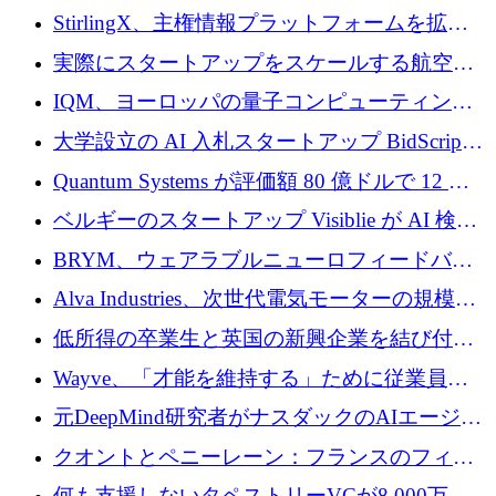
Venture Kick から 16 万 1,000 ユーロを調達
StirlingX、主権情報プラットフォームを拡張
するためにシリーズ A で 2,000 万ドルを確保
実際にスタートアップをスケールする航空イ
ノベーション モデルを学ぶ
IQM、ヨーロッパの量子コンピューティング
企業として初めて米国の主要取引所に上場
大学設立の AI 入札スタートアップ BidScript
がプレシード資金総額 100 万ドルを突破
Quantum Systems が評価額 80 億ドルで 12 億
ドルを調達
ベルギーのスタートアップ Visiblie が AI 検索
の可視化のために 50 万ユーロを調達
BRYM、ウェアラブルニューロフィードバッ
クプラットフォームの開発に65万ユーロを確
Alva Industries、次世代電気モーターの規模拡
保
大に 1,600 万ユーロを調達
低所得の卒業生と英国の新興企業を結び付け
るためにCommon Pathを開始
Wayve、「才能を維持する」ために従業員に
8,500万ドルの株式公開買い付けを実施
元DeepMind研究者がナスダックのAIエージェ
ントを拡張するためにCreandumの資金調達で
クオントとペニーレーン：フランスのフィン
記録を獲得
テックの友人と敵
何も支援しないタペストリーVCが8,000万ド