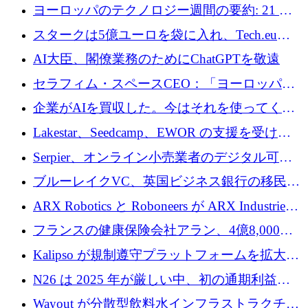
10社
ヨーロッパのテクノロジー週間の要約: 21 億
ユーロの取引と Tech.eu Funding Explorer
スタークは5億ユーロを袋に入れ、Tech.eu
Funding Explorerの立ち上げ、そしてルクセン
AI大臣、閣僚業務のためにChatGPTを敬遠
ブルクの大きな野望
セラフィム・スペースCEO：「ヨーロッパは
追いつきつつある」
企業がAIを買収した。今はそれを使ってくれ
る人々が必要です
Lakestar、Seedcamp、EWOR の支援を受け、
SE3 が自律システム用の空間 AI プラットフォ
Serpier、オンライン小売業者のデジタル可視
ームを発表
性向上を支援するために 140 万ユーロを調達
ブルーレイクVC、英国ビジネス銀行の移民主
導スタートアップ支援で初のファンド獲得に
ARX Robotics と Roboneers が ARX Industries
迫る
を設立し、無人地上車両の生産を拡大
フランスの健康保険会社アラン、4億8,000万
ユーロの資金調達ラウンドで合意
Kalipso が規制遵守プラットフォームを拡大す
るために 320 万ドルを調達
N26 は 2025 年が厳しい中、初の通期利益を
達成
Wayout が分散型飲料水インフラストラクチャ