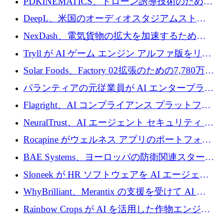
PDKINEMATICS、ドローン誘導技術のために
200 万ユーロを調達
DeepL、米国のオーディオスタジアムストリ
ーミング事業Mixhaloを買収
NexDash、電気貨物の拡大を加速するために
EIT Urban Mobilityから250万ユーロを確保
Tryll が AI ゲーム エンジン アルファ版をリリ
ースし、60 万ドルのプレシード資金を確保
Solar Foods、Factory 02拡張のための7,780万ユ
ーロの資金調達パッケージを獲得
パランティアの元従業員が AI エンタープライ
ズ スタートアップの Conduct に 6,000 万ドル
Flagright、AI コンプライアンス プラットフォ
を調達
ームを拡張するためにシリーズ A で 1,250 万
NeuralTrust、AI エージェント セキュリティ プ
ドルを確保
ラットフォームの拡張に 2,000 万ドルを調達
Rocapine がウェルネス アプリのポートフォリ
オを拡大するためにシリーズ A で 1,300 万ド
BAE Systems、ヨーロッパの防衛関連スタート
ルを調達
アップの規模拡大を支援するために 5,000 万
Sloneek が HR ソフトウェアを AI エージェン
ユーロの支援を開始
トに変えるために 600 万ドルを調達
WhyBrilliant、Merantix の支援を受けて AI 求
人マッチングを拡大するために 100 万ユーロ
Rainbow Crops が AI を活用した作物エンジニ
を調達