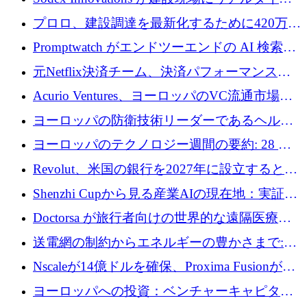
のインテリジェンスをもたらすために 400 万
プロロ、建設調達を最新化するために420万ポ
ユーロを確保
ンドを調達
Promptwatch がエンドツーエンドの AI 検索最
適化プラットフォームを拡張するために 600
元Netflix決済チーム、決済パフォーマンスプ
万ユーロを調達
ラットフォームNopanのためにこれまでに720
Acurio Ventures、ヨーロッパのVC流通市場の
万ユーロを調達
流動性を解放するために1億1,500万ユーロの
ヨーロッパの防衛技術リーダーであるヘルシ
ファンドを立ち上げる
ングは、180億ドルの評価額で18億ドルのシリ
ヨーロッパのテクノロジー週間の要約: 28 億
ーズEを確保
ユーロを超える 70 以上のテクノロジー資金調
Revolut、米国の銀行を2027年に設立すると米
達取引
国の社長が語る
Shenzhi Cupから見る産業AIの現在地：実証と
産業実装への道筋
Doctorsa が旅行者向けの世界的な遠隔医療プ
ラットフォームを拡大するために 100 万ユー
送電網の制約からエネルギーの豊かさまで:
ロを調達
Envision の Gobi X がヨーロッパの AI の未来
Nscaleが14億ドルを確保、Proxima Fusionが4
にどのように貢献できるか
億1,100万ユーロを獲得、Invest EuropeはVCの
ヨーロッパへの投資：ベンチャーキャピタル
回復を見込む