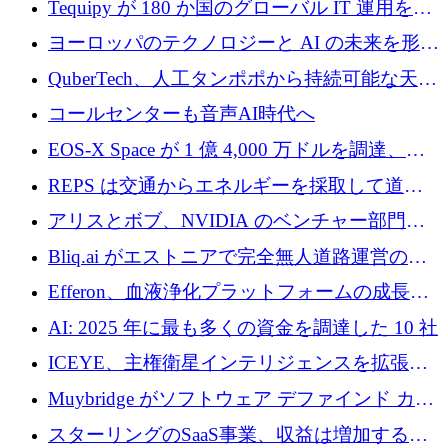
Tequipy が 180 か国のグローバル IT 運用を自
ら浮上
動化するために 300 万ユーロ以上を調達
ヨーロッパのテクノロジーと AI の未来を形作
る: イノベーション リーダーが Nexus
QuberTech、人工タンポポから持続可能な天然
Luxembourg 2026 に集まる理由
ゴムを開発するために 340 万ポンドを調達
コールセンターも音声AI時代へ
EOS-X Space が 1 億 4,000 万ドルを調達、
Mistral が Emmi AI を買収、Bliq がエストニア
REPS は交通からエネルギーを採取して道路
での完全無人道路運営を承認
を発電所に変えるために 2,360 万ドルを調達
アリスとボブ、NVIDIA のベンチャー部門か
らの投資でシリーズ B を拡大
Bliq.ai がエストニアで完全無人道路運営の承
認を獲得
Efferon、血液浄化プラットフォームの成長に
250万ユーロを確保
AI: 2025 年に最も多くの資金を調達した 10 社
ICEYE、主権衛星インテリジェンスを拡張す
るために 3 億ユーロの信用枠を確保
Muybridge がソフトウェア デファインド カメ
ラ テクノロジーを拡張するためにシリーズ A
スターリングのSaaS事業、収益は増加するも