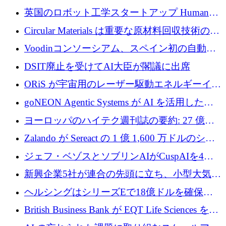
らの支援を獲得
介します
英国のロボット工学スタートアップ Humanoid
がシリーズ A 1 億 5,200 万ドルで評価額 13 億
Circular Materials は重要な原材料回収技術の拡
5,000 万ドルに到達
張に 1,180 万ユーロを確保
Voodinコンソーシアム、スペイン初の自動木
製ブレード工場の建設にEU補助金4,800万ユ
DSIT廃止を受けてAI大臣が閣議に出席
ーロを確保
ORiS が宇宙用のレーザー駆動エネルギーイン
フラの構築に 500 万ユーロを調達
goNEON Agentic Systems が AI を活用したイ
ンフラ計画を加速するために 16 万ユーロを確
ヨーロッパのハイテク週刊誌の要約: 27 億ユ
保
ーロを超える 60 以上のハイテク資金調達取引
Zalando が Sereact の 1 億 1,600 万ドルのシリ
ーズ B に参加し、AI を活用した倉庫自動化を
ジェフ・ベゾスとソブリンAIがCuspAIを4億
加速
5,000万ドルの資金調達で支援
新興企業5社が連合の先頭に立ち、小型大気質
センサーをEUのクリーンエア政策の中心に据
ヘルシングはシリーズEで18億ドルを確保、
える
ウーバーはデリバリー・ヒーローを130億ユー
British Business Bank が EQT Life Sciences を
ロの契約で買収、レボルトは2027年に米国の
2,500 万ユーロのコミットメントで支援