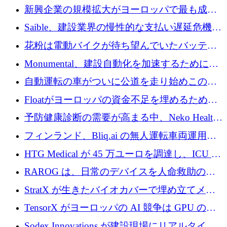
後、アムステルダムに根を張る
新興企業の規模拡大がヨーロッパで最も成功
した創業者を生み出す、アントラー氏が発見
Saible、建設業界の慢性的な支払い遅延危機に
対処するために 290 万ポンドを調達
花粉は電動バイクが待ち望んでいたバッテリ
ー交換ネットワークを構築している
Monumental、建設自動化を加速するためにシ
リーズ B で 3,200 万ドルを確保
自動運転の車がついに公道を走り始めこの国
が世界をリードしようとしている
Floatがヨーロッパの資金不足を埋めるために
シリーズAで450万ユーロを調達
予防健康診断の需要が高まる中、Neko Health
が 7 億ドルを調達
フィンランド、Bliq.ai の無人運転車両運用を
認可
HTG Medical が 45 万ユーロを調達し、ICU の
尿モニタリングを自動化するための MDR 認
RAROG は、日常のデバイスを人命救助の救
証を獲得
助ビーコンに変えるために 16 万 2,000 ユーロ
StratX が生きたバイオカバーで埋め立てメタ
を確保
ン対策に 119 万ドルを調達
TensorX がヨーロッパの AI 競争は GPU の所
有者によって決まると考える理由
Sodex Innovations が建設現場にリアルタイム