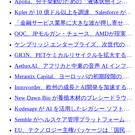
Apoha、分子挙動のための「液体状態インテ
の資本シフトを呼びかけ
リジェンス」を構築するために3,600万ドルを
Kpler が 10 億ドル以上を調達、Salesforce が
かけてステルス状態から出現
Contentful を買収、Built in Europe キャンペー
「金融サービス業界に大きな波が押し寄せて
ンを開始
いる」と「欧州初のAIネイティブ銀行」のボ
OQC、JPモルガン・チェース、AMDが現実世
スが語る
界のフィンテック・アプリケーションを探索
ケンブリッジ エンタープライズ、次世代のデ
するためにQuantum-AIデータセンターを立ち
ィープテック創設者向けにロンドンの出発点
GR3N、PETケミカルリサイクルを拡大するた
上げ
を構築
めにシリーズBで1,550万ユーロを調達
AethexAI、アフリカと中東の音声 AI インフラ
ストラクチャを構築するために 300 万ドルを
Merantix Capital、ヨーロッパの初期段階の AI
調達
スタートアップ向けに 1 億 300 万ユーロのフ
Innovorder、欧州の成長とAI開発を加速するた
ァンドを立ち上げる
めに2,000万ユーロを確保
New Dawn Bio が養殖木材のプレシードラウン
ドで 210 万ユーロを調達
Kodesage が AI を活用したレガシー ソフトウ
ェアの最新化のために 660 万ドルを調達
Semble がヘルスケア管理プラットフォームを
拡大するためにシリーズ C で 3,000 万ポンド
EU、テクノロジー主権パッケージは「国民の