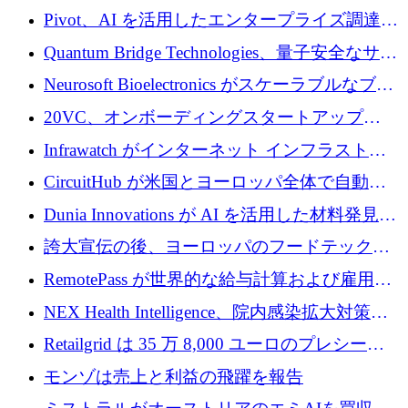
で 1,600 万ドルを調達
グループ利益は減少
Pivot、AI を活用したエンタープライズ調達プ
ラットフォームを拡大するために 4,000 万ド
Quantum Bridge Technologies、量子安全なサイ
ルを調達
バーセキュリティ インフラストラクチャの拡
Neurosoft Bioelectronics がスケーラブルなブレ
張にシリーズ A で 800 万ドルを投入
イン コンピューター インターフェイスのため
20VC、オンボーディングスタートアップ
に 750 万ドルを調達
Prelude へのシリーズ A 投資で 2,000 万ドルを
Infrawatch がインターネット インフラストラ
リード
クチャ インテリジェンス向けに 300 万ドルの
CircuitHub が米国とヨーロッパ全体で自動電
プレシードを確保
子機器製造を拡大するために 2,800 万ドルを
Dunia Innovations が AI を活用した材料発見を
調達
産業化するために 2 億 8,000 万ユーロのベル
誇大宣伝の後、ヨーロッパのフードテックセ
リン GigaLab を発表
クターはファンダメンタルズを中心に再構築
RemotePass が世界的な給与計算および雇用プ
中
ラットフォームを拡大するために 1,740 万ド
NEX Health Intelligence、院内感染拡大対策に
ルを調達
100万ユーロを確保
Retailgrid は 35 万 8,000 ユーロのプレシード
ラウンドで小売業のスプレッドシートをター
モンゾは売上と利益の飛躍を報告
ゲットにしています