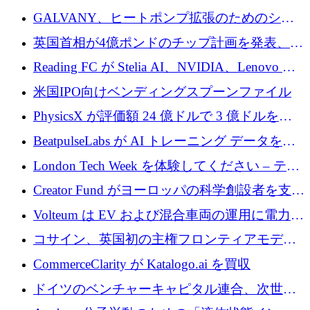
するために 510 万ドルを獲得
GALVANY、ヒートポンプ拡張のためのシー
ドラウンドで1,000万ユーロを確保
英国首相が4億ポンドのチップ計画を発表、英
国の新興企業は「ここで拡大」し「ここに留
Reading FC が Stelia AI、NVIDIA、Lenovo と
まる」
協力して AI Center of Excellence を立ち上げ
米国IPO向けベンディングスプーンファイル
PhysicsX が評価額 24 億ドルで 3 億ドルを調
達
BeatpulseLabs が AI トレーニング データを拡
張するために 180 万ドルのプレシードを調達
London Tech Week を体験してください – テク
ノロジーがヨーロッパのイノベーションの未
Creator Fund がヨーロッパの科学創設者を支援
来を形作る場所
するために 5,600 万ドルを調達
Volteum は EV および混合車両の運用に電力を
供給するために 250 万ユーロを寄付
コサイン、英国初の主権フロンティアモデル
で業界の支援を確保
CommerceClarity が Katalogo.ai を買収
ドイツのベンチャーキャピタル連合、次世代
スタートアップの成長に向けて機関投資家へ