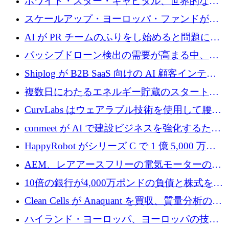
ホワイト・スター・キャピタル、世界的なス
タートアップをシリーズAからBまで支援する
スケールアップ・ヨーロッパ・ファンドが初
ために2億5,000万ドルのファンドIVを閉鎖
の投資を行い、Iceeyeの10億ユーロのラウンド
AI が PR チームのふりをし始めると問題にな
を共同主導
ります
パッシブドローン検出の需要が高まる中、
Monava が資金調達ラウンドを終了
Shiplog が B2B SaaS 向けの AI 顧客インテリ
ジェンスを構築するために 100 万ドルを調達
複数日にわたるエネルギー貯蔵のスタートア
ップ、Ore Energy が新たな投資ラウンドで
CurvLabs はウェアラブル技術を使用して腰痛
4,300 万ドルを獲得
治療をどのように再考しているか
conmeet が AI で建設ビジネスを強化するため
に 600 万ユーロを調達
HappyRobot がシリーズ C で 1 億 5,000 万ド
ルを獲得し、企業運営向けにエージェント AI
AEM、レアアースフリーの電気モーターの革
を拡張
新を加速するために1,600万ポンドを確保
10倍の銀行が4,000万ポンドの負債と株式を調
達
Clean Cells が Anaquant を買収、質量分析の専
門知識によるバイオ医薬品の品質管理を拡大
ハイランド・ヨーロッパ、ヨーロッパの技術