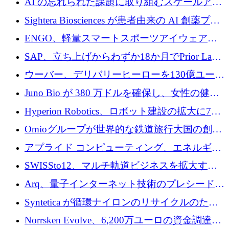
AI の忘れられた課題に取り組むスケールアッ
銀行を立ち上げる
プを実現: カメラロール
Sightera Biosciences が患者由来の AI 創薬プラ
ットフォームを拡大するために 300 万ユーロ
ENGO、軽量スマートスポーツアイウェアの
のプレシードをクローズ
進歩のために510万ユーロを調達
SAP、立ち上げからわずか18か月でPrior Labs
を10億ユーロ以上の契約で買収
ウーバー、デリバリーヒーローを130億ユーロ
の契約で買収、99か国にまたがるプラットフ
Juno Bio が 380 万ドルを確保し、女性の健康
ォームを構築
専用の初のシーケンスラボを開設
Hyperion Robotics、ロボット建設の拡大に740
万ドルを確保
Omioグループが世界的な鉄道旅行大国の創設
を目指してRail Europeを買収
アプライド コンピューティング、エネルギー
向け基盤 AI の拡張に 2,000 万ドルを調達
SWISSto12、マルチ軌道ビジネスを拡大する
ためにシリーズCで7,000万ドルを調達
Arq、量子インターネット技術のプレシードと
して140万ドルを確保
Syntetica が循環ナイロンのリサイクルのため
にシリーズ A で 3,000 万ドルを調達
Norrsken Evolve、6,200万ユーロの資金調達