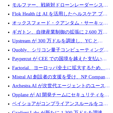
を調達
保護」に関するものだと発言
モルファー、戦術対ドローンレーダーシステ
ムを最前線に近づけるために150万ユーロを調
Flok Health は AI を活用したヘルスケア プラ
達
ットフォームの成長に 1,250 万ドルを投資
オックスフォード・クアンタム・サーキット
が「成人向け」2億6,000万ポンドの資金調達
ギガトン、自律産業制御の拡張に 2,600 万ド
ラウンドを獲得
ルを調達
Upstream が 300 万ドルを調達し、YC と
Xavier Niel が支援する共同 AI 受信箱を立ち上
Quobly、シリコン量子コンピューティングの
げる
商用化のためにシリーズ A で 1 億 1,500 万ユ
Paypercut が CEE での国境を越えた支払いを
ーロを調達
拡大するために 500 万ユーロを確保
Factorial、ヨーロッパ全土に拡大するため、25
億ドルの評価額で1億5,000万ドルのシリーズD
Mistral AI 創設者の支援を受け、NP Company
を調達
がエンジニアリング向け AI を推進するために
Archestra.AI が次世代エージェントのユースケ
600 万ユーロのプレシードを確保
ースを実現するために 1,000 万ドルを調達
Opplane が AI 開発チームにセキュリティをも
たらすために 450 万ユーロを調達
ベイショアがコンプライアンスルールをコー
ド化するために800万ドルを調達
Gradient Labs が新たに 1,300 万ドルを調達