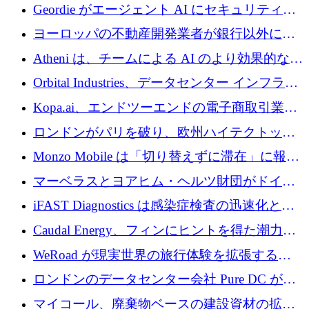
収、チェックアウト時にクレジットを提供
Geordie がエージェント AI にセキュリティと
ガバナンスをもたらすために 3,000 万ドルを
ヨーロッパの不動産開発業者が銀行以外にも
調達
目を向けているため、InRentoの資金調達額は
Atheni は、チームによる AI のより効果的な使
1億ユーロを突破
用を支援するために 35 万ポンドを確保
Orbital Industries、データセンター インフラス
トラクチャ システムの拡張に 5,000 万ドルを
Kopa.ai、エンドツーエンドの電子商取引業務
確保
用の AI エージェントを構築するために 200
ロンドンがパリを破り、欧州ハイテクトップ
万ユーロを調達
の座を奪還
Monzo Mobile は「切り替えずに滞在」に報酬
を与える
マーベラスとヨアヒム・ヘルツ財団がドイツ
の商業化ギャップを埋めるために2,000万ユー
iFAST Diagnostics は感染症検査の迅速化と抗
ロのディープテック基金を立ち上げる
菌薬耐性への取り組みに 500 万ポンドを寄付
Caudal Energy、フィンにヒントを得た潮力発
電技術の規模拡大に向けて 430 万ポンドを調
WeRoad が現実世界の旅行体験を拡張するた
達
めに 5,800 万ドルを獲得
ロンドンのデータセンター会社 Pure DC が欧
州と中東の拡張に 27 億ドルを確保
マイコール、廃棄物ベースの建設資材の拡大