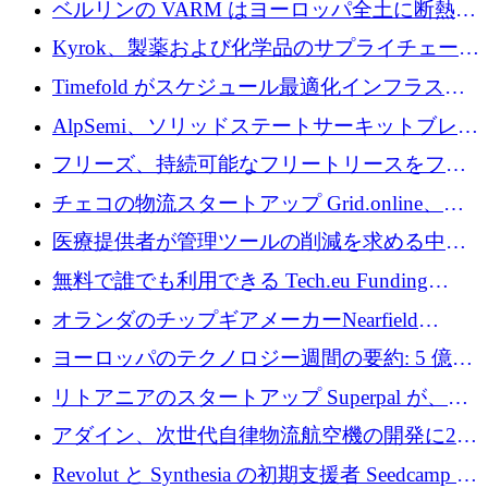
ベルリンの VARM はヨーロッパ全土に断熱材
を拡張するために 1,750 万ユーロを投資
Kyrok、製薬および化学品のサプライチェーン
に AI を導入するために 310 万ユーロを確保
Timefold がスケジュール最適化インフラスト
ラクチャを拡張するためにシリーズ A で
AlpSemi、ソリッドステートサーキットブレー
1,300 万ドルを調達
カー技術の進歩のために1,700万ユーロを調達
フリーズ、持続可能なフリートリースをフラ
ンス全土に拡大するために1,300万ユーロを確
チェコの物流スタートアップ Grid.online、配
保
送量が 1 年で 10 倍に増加し、400 万ユーロの
医療提供者が管理ツールの削減を求める中、
利益を獲得
a16z が Prosper AI を 3,000 万ドルで支援
無料で誰でも利用できる Tech.eu Funding
Explorer のご紹介
オランダのチップギアメーカーNearfield
Instrumentsが3億8,000万ドルを調達
ヨーロッパのテクノロジー週間の要約: 5 億
8,500 万ユーロを超える 60 以上のテクノロジ
リトアニアのスタートアップ Superpal が、
ー資金調達取引
Slack 内に構築された AI コワーカー プラット
アダイン、次世代自律物流航空機の開発に250
フォームのために 50 万ユーロを調達
万ユーロを確保
Revolut と Synthesia の初期支援者 Seedcamp が