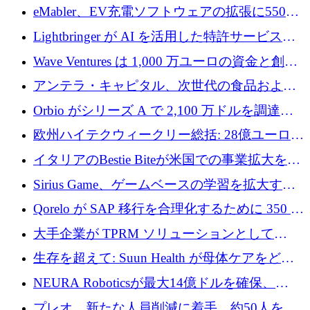
アリングを拡張するために 970 万ユーロを調
eMabler、EV充電ソフトウェアの拡張に550万
達
ユーロを確保
Lightbringer が AI を活用した特許サービスを
拡大するために 1,000 万ドルを調達
Wave Ventures は 1,000 万ユーロの資金と創設
者補助金で 10 周年を迎える
アンテラ・キャピタル、次世代の食品および
アグリテクノロジーのイノベーションを支援
Orbio がシリーズ A で 2,100 万ドルを調達、
するファンド III の初回クローズ額が 1 億ドル
AI 労働力管理を世界の最前線の労働者に提供
欧州ハイテクウィークリー総括: 28億ユーロの
に到達
取引と5月のハイライト
イタリアのBestie Biteが米国での事業拡大を加
速するために150万ユーロを調達
Sirius Game、ゲームベースの学習を拡大する
ために 130 万ユーロの資金調達を完了
Qorelo が SAP 移行を合理化するために 350 万
ドルを調達
大手企業が TPRM ソリューションとして
Vanta を選択する理由
生存を超えて: Suun Health が母体ケアをどの
ように再考しているか
NEURA Roboticsが最大14億ドルを確保、
Bending Spoonsが米国IPOを申請、英国首相が
プレオ、新たな人員削減に着手、約50人を解