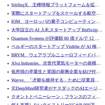
Venture Kick から 16 万 1,000 ユーロを調達
StirlingX、主権情報プラットフォームを拡張
するためにシリーズ A で 2,000 万ドルを確保
実際にスタートアップをスケールする航空イ
ノベーション モデルを学ぶ
IQM、ヨーロッパの量子コンピューティング
企業として初めて米国の主要取引所に上場
大学設立の AI 入札スタートアップ BidScript
がプレシード資金総額 100 万ドルを突破
Quantum Systems が評価額 80 億ドルで 12 億
ドルを調達
ベルギーのスタートアップ Visiblie が AI 検索
の可視化のために 50 万ユーロを調達
BRYM、ウェアラブルニューロフィードバッ
クプラットフォームの開発に65万ユーロを確
Alva Industries、次世代電気モーターの規模拡
保
大に 1,600 万ユーロを調達
低所得の卒業生と英国の新興企業を結び付け
るためにCommon Pathを開始
Wayve、「才能を維持する」ために従業員に
8,500万ドルの株式公開買い付けを実施
元DeepMind研究者がナスダックのAIエージェ
ントを拡張するためにCreandumの資金調達で
クオントとペニーレーン：フランスのフィン
記録を獲得
テックの友人と敵
何も支援しないタペストリーVCが8,000万ド