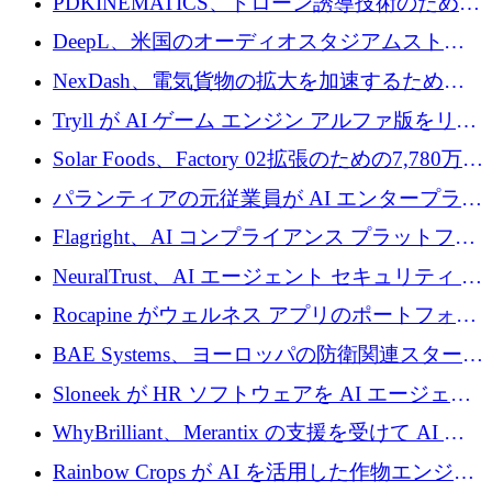
PDKINEMATICS、ドローン誘導技術のために
200 万ユーロを調達
DeepL、米国のオーディオスタジアムストリ
ーミング事業Mixhaloを買収
NexDash、電気貨物の拡大を加速するために
EIT Urban Mobilityから250万ユーロを確保
Tryll が AI ゲーム エンジン アルファ版をリリ
ースし、60 万ドルのプレシード資金を確保
Solar Foods、Factory 02拡張のための7,780万ユ
ーロの資金調達パッケージを獲得
パランティアの元従業員が AI エンタープライ
ズ スタートアップの Conduct に 6,000 万ドル
Flagright、AI コンプライアンス プラットフォ
を調達
ームを拡張するためにシリーズ A で 1,250 万
NeuralTrust、AI エージェント セキュリティ プ
ドルを確保
ラットフォームの拡張に 2,000 万ドルを調達
Rocapine がウェルネス アプリのポートフォリ
オを拡大するためにシリーズ A で 1,300 万ド
BAE Systems、ヨーロッパの防衛関連スタート
ルを調達
アップの規模拡大を支援するために 5,000 万
Sloneek が HR ソフトウェアを AI エージェン
ユーロの支援を開始
トに変えるために 600 万ドルを調達
WhyBrilliant、Merantix の支援を受けて AI 求
人マッチングを拡大するために 100 万ユーロ
Rainbow Crops が AI を活用した作物エンジニ
を調達