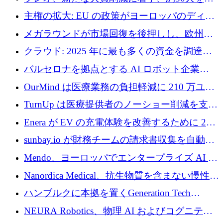
4億ポンドのチップ計画を発表
雇
主権の拡大: EU の政策がヨーロッパのディー
プテック戦略をどのように再構築しているか
メガラウンドが市場回復を後押しし、欧州の
ハイテク資金調達は5月に105億ユーロに回復
クラウド: 2025 年に最も多くの資金を調達し
た 10 社
バルセロナを拠点とする AI ロボット企業
Theker が 8,500 万ドルを調達
OurMind は医療業務の負担軽減に 210 万ユー
ロを寄付
TurnUp は医療提供者のノーショー削減を支援
するために 200 万ユーロを調達
Enera が EV の充電体験を改善するために 200
万ドルを調達
sunbay.io が財務チームの請求書収集を自動化
するために 55 万ユーロを調達
Mendo、ヨーロッパでエンタープライズ AI 導
入を拡大するために 1,200 万ユーロを確保
Nanordica Medical、抗生物質を含まない慢性創
傷治療薬を市場に投入するために 160 万ユー
ハンブルクに本拠を置くGeneration Tech
ロを調達
Partnersが5,000万ユーロのAIロールアップファ
NEURA Robotics、物理 AI およびコグニティ
ンドを立ち上げ