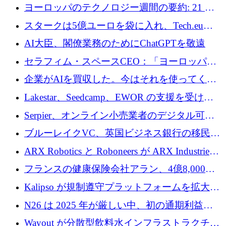
10社
ヨーロッパのテクノロジー週間の要約: 21 億
ユーロの取引と Tech.eu Funding Explorer
スタークは5億ユーロを袋に入れ、Tech.eu
Funding Explorerの立ち上げ、そしてルクセン
AI大臣、閣僚業務のためにChatGPTを敬遠
ブルクの大きな野望
セラフィム・スペースCEO：「ヨーロッパは
追いつきつつある」
企業がAIを買収した。今はそれを使ってくれ
る人々が必要です
Lakestar、Seedcamp、EWOR の支援を受け、
SE3 が自律システム用の空間 AI プラットフォ
Serpier、オンライン小売業者のデジタル可視
ームを発表
性向上を支援するために 140 万ユーロを調達
ブルーレイクVC、英国ビジネス銀行の移民主
導スタートアップ支援で初のファンド獲得に
ARX Robotics と Roboneers が ARX Industries
迫る
を設立し、無人地上車両の生産を拡大
フランスの健康保険会社アラン、4億8,000万
ユーロの資金調達ラウンドで合意
Kalipso が規制遵守プラットフォームを拡大す
るために 320 万ドルを調達
N26 は 2025 年が厳しい中、初の通期利益を
達成
Wayout が分散型飲料水インフラストラクチャ