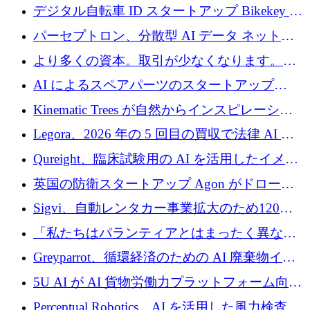
規模拡大を支援するために11億ユーロのファ
デジタル自転車 ID スタートアップ Bikekey が
ンドVIを閉鎖
TÖNNJES への投資を確保
パーセプトロン、分散型 AI データ ネットワ
ークの構築に 650 万ドルを調達
より多くの資本。取引が少なくなります。
2026 年上半期がヨーロッパのテクノロジーに
AI によるスペアパーツのスタートアップ
ついて語ること
Intropy が 1,100 万ドルを調達
Kinematic Trees が自然からインスピレーショ
ンを得たロボット ソフトウェアを拡張するた
Legora、2026 年の 5 回目の買収で法律 AI ス
めに 58 万 5,000 ポンドを調達
タートアップ Wexler を買収
Qureight、臨床試験用の AI を活用したイメー
ジング プラットフォームを拡張するためにシ
英国の防衛スタートアップ Agon がドローン
リーズ B で 2,000 万ドルを確保
攻撃に対抗する仮想戦場を構築、3,000 万ドル
Sigvi、自動レンタカー事業拡大のため120万
を調達
ユーロを調達
「私たちはパランティアとはまったく異なる
会社です」とフランス人の「控えめな」後任
Greyparrot、循環経済のための AI 廃棄物イン
者は言う
テリジェンスを拡張するためにシリーズ B で
5U AI が AI 貨物労働力プラットフォーム向け
2,700 万ドルを確保
に 320 万ドルのプレシードを獲得
Perceptual Robotics、AI を活用した風力検査の