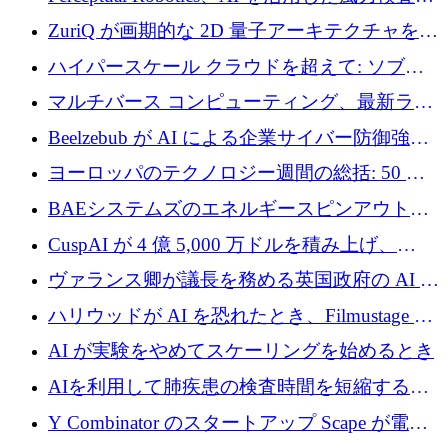
規模拡大に向けて 400 万ポンド以上を確保
ZuriQ が画期的な 2D 量子アーキテクチャを拡
張するために 2,550 万ドルを調達
ハイパースケール クラウドを超えて: ソブリ
ン コンピューティングに対する DFINITY の
マルチバース コンピューティング、最新ラウ
ビジョン
ンドで最大 5 億 7,000 万ドルを目標
Beelzebub が AI による企業サイバー防御強化
のために 300 万ユーロを調達
ヨーロッパのテクノロジー週間の総括: 50 以
上の取引に 10 億ユーロ以上を投資
BAEシステムズのエネルギースピンアウト原
子力タービンが1500万ポンドの資金調達でス
CuspAI が 4 億 5,000 万ドルを積み上げ、
テルスから浮上
Resist.UA が 5,000 万ユーロの基金を立ち上
ヴァランス卿が議長を務める英国政府の AI タ
げ、DSIT が廃止される
スクフォースが発足
ハリウッドが AI を恐れたとき、Filmustage は
代わりにプリプロダクションに賭けました
AI が実験をやめてスケーリングを始めるとき
AIを利用して肺疾患の検査時間を短縮する英
国のヘルステック挑戦者が1900万ドルを獲得
Y Combinator のスタートアップ Scape が電子