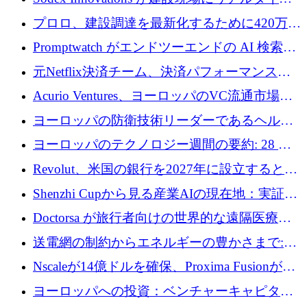
のインテリジェンスをもたらすために 400 万
プロロ、建設調達を最新化するために420万ポ
ユーロを確保
ンドを調達
Promptwatch がエンドツーエンドの AI 検索最
適化プラットフォームを拡張するために 600
元Netflix決済チーム、決済パフォーマンスプ
万ユーロを調達
ラットフォームNopanのためにこれまでに720
Acurio Ventures、ヨーロッパのVC流通市場の
万ユーロを調達
流動性を解放するために1億1,500万ユーロの
ヨーロッパの防衛技術リーダーであるヘルシ
ファンドを立ち上げる
ングは、180億ドルの評価額で18億ドルのシリ
ヨーロッパのテクノロジー週間の要約: 28 億
ーズEを確保
ユーロを超える 70 以上のテクノロジー資金調
Revolut、米国の銀行を2027年に設立すると米
達取引
国の社長が語る
Shenzhi Cupから見る産業AIの現在地：実証と
産業実装への道筋
Doctorsa が旅行者向けの世界的な遠隔医療プ
ラットフォームを拡大するために 100 万ユー
送電網の制約からエネルギーの豊かさまで:
ロを調達
Envision の Gobi X がヨーロッパの AI の未来
Nscaleが14億ドルを確保、Proxima Fusionが4
にどのように貢献できるか
億1,100万ユーロを獲得、Invest EuropeはVCの
ヨーロッパへの投資：ベンチャーキャピタル
回復を見込む