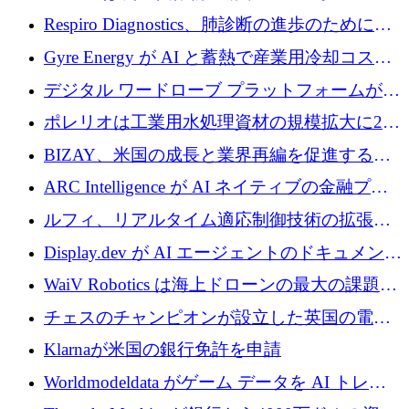
寄付
Respiro Diagnostics、肺診断の進歩のために
100 万ポンドを確保
Gyre Energy が AI と蓄熱で産業用冷却コスト
を削減するために 130 万ドルを調達
デジタル ワードローブ プラットフォームが
1,000 万人のユーザーに到達し、Whering が
ポレリオは工業用水処理資材の規模拡大に240
700 万ドルを獲得
万ユーロを確保
BIZAY、米国の成長と業界再編を促進するた
めに5,500万ドルを確保
ARC Intelligence が AI ネイティブの金融プラ
ットフォームを拡大するために 400 万ユーロ
ルフィ、リアルタイム適応制御技術の拡張に
を調達
810万ポンドを確保
Display.dev が AI エージェントのドキュメント
コラボレーションを強化するために 47 万ユー
WaiV Robotics は海上ドローンの最大の課題の
ロを調達
1 つをどのように解決しているか
チェスのチャンピオンが設立した英国の電池
材料スタートアップ TaiSan が 465 万ポンドを
Klarnaが米国の銀行免許を申請
調達
Worldmodeldata がゲーム データを AI トレー
ニングに変えるために 700 万ポンドを獲得