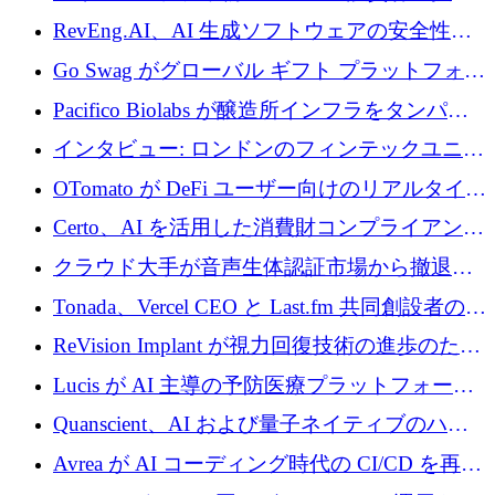
に400万ポンドを投資
RevEng.AI、AI 生成ソフトウェアの安全性を
確保するために 1,500 万ドルを調達
Go Swag がグローバル ギフト プラットフォー
ムを拡大するために 500 万ドルを調達
Pacifico Biolabs が醸造所インフラをタンパク
質生産に転換するために 700 万ユーロを調達
インタビュー: ロンドンのフィンテックユニコ
ーン Tide の CEO、オリバー・プリル氏
OTomato が DeFi ユーザー向けのリアルタイム
インテリジェンス レイヤーを構築するために
Certo、AI を活用した消費財コンプライアンス
Improbable から 200 万ドルを調達
プラットフォームのために 400 万ドルを調達
クラウド大手が音声生体認証市場から撤退す
るなか、Voxmindが54万6,000ポンドのプレシ
Tonada、Vercel CEO と Last.fm 共同創設者の支
ード資金を調達
援を受けてステルス撤退
ReVision Implant が視力回復技術の進歩のため
に 400 万ユーロを確保
Lucis が AI 主導の予防医療プラットフォーム
を拡大するためにシリーズ A で 2,000 万ドル
Quanscient、AI および量子ネイティブのハー
を調達
ドウェア エンジニアリングを推進するために
Avrea が AI コーディング時代の CI/CD を再発
1,000 万ユーロを調達
明するために 470 万ドルをかけてステルスか