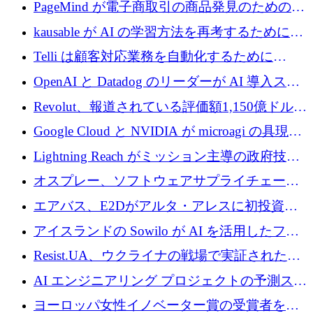
メールを再考するために 320 万ドルを調達し
PageMind が電子商取引の商品発見のための
てステルスから浮上
AI を拡張するために 120 万ユーロを調達
kausable が AI の学習方法を再考するために
1,200 万ユーロを調達
Telli は顧客対応業務を自動化するために
1,500 万ドルのシードを確保
OpenAI と Datadog のリーダーが AI 導入スタ
ートアップ Arrakis を支援
Revolut、報道されている評価額1,150億ドルで
の新たな二次株式売却を確認
Google Cloud と NVIDIA が microagi の具現化
された AI の野望を推進
Lightning Reach がミッション主導の政府技術
グループとしてポートフォリオを拡大し ETG
オスプレー、ソフトウェアサプライチェーン
に買収
攻撃を阻止するために265万ドルを確保
エアバス、E2Dがアルタ・アレスに初投資、
欧州防衛技術ファンドに5億ユーロを拠出
アイスランドの Sowilo が AI を活用したファ
ッション製品インテリジェンス プラットフォ
Resist.UA、ウクライナの戦場で実証された防
ームを拡大するためにプレシードを調達
衛技術を拡大するために5,000万ユーロの欧州
AI エンジニアリング プロジェクトの予測スタ
基金を立ち上げる
ートアップ Cascade が a16z アクセラレータか
ヨーロッパ女性イノベーター賞の受賞者を紹