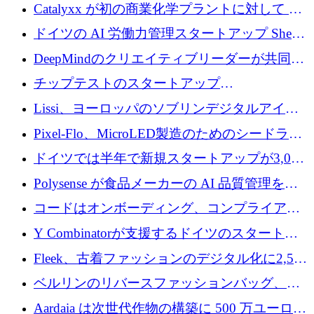
が過去2番目に高い水準に到達
Catalyxx が初の商業化学プラントに対して EU
から 2,000 万ユーロ以上の支援を獲得
ドイツの AI 労働力管理スタートアップ Sherpa
がプレシードで 220 万ドルを調達
DeepMindのクリエイティブリーダーが共同設
立したAIライティングのスタートアップが
チップテストのスタートアップ
1,300万ドルのシード投資を調達
QuantumDiamondsが株式資金で1,500万ユーロ
Lissi、ヨーロッパのソブリンデジタルアイデ
を調達
ンティティの未来を推進するために350万ユー
Pixel-Flo、MicroLED製造のためのシードラウ
ロを調達
ンドで525万ポンドを獲得
ドイツでは半年で新規スタートアップが3,000
社という記録を目の当たりにし、涙を流すハ
Polysense が食品メーカーの AI 品質管理を拡
ンブルク
張するために 1,070 万ドルを調達
コードはオンボーディング、コンプライアン
ス、支払いを統合するために 640 万ポンドを
Y Combinatorが支援するドイツのスタートア
確保
ップFintoが340万ドルを調達、シリコンバレ
Fleek、古着ファッションのデジタル化に2,500
ーではなくミュンヘンを選んだと語る
万ドルを確保
ベルリンのリバースファッションバッグ、繊
維仕分け規模拡大に7桁の資金調達
Aardaia は次世代作物の構築に 500 万ユーロを