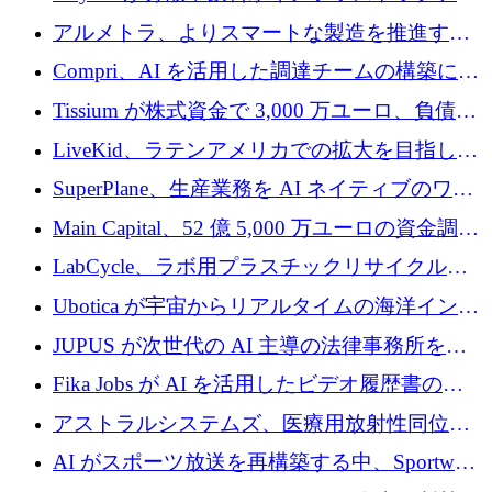
プラットフォームを拡張するために 242 万ユ
アルメトラ、よりスマートな製造を推進する
ーロを調達
ためにシリーズ A で 1,630 万ユーロを確保
Compri、AI を活用した調達チームの構築に
320 万ユーロを確保
Tissium が株式資金で 3,000 万ユーロ、負債で
3,000 万ユーロを調達
LiveKid、ラテンアメリカでの拡大を目指して
Aldea を買収
SuperPlane、生産業務を AI ネイティブのワー
クフロー層に変えるために 260 万ドルを確保
Main Capital、52 億 5,000 万ユーロの資金調達
でエンタープライズ ソフトウェアの開発を倍
LabCycle、ラボ用プラスチックリサイクルシ
増
ステムを商業化し、焼却廃棄物を削減するた
Ubotica が宇宙からリアルタイムの海洋インテ
めに43万ポンドを確保
リジェンスを拡張するために 1,100 万ドルを
JUPUS が次世代の AI 主導の法律事務所を強
調達
化するために 1,300 万ユーロを調達
Fika Jobs が AI を活用したビデオ履歴書のた
めに 400 万ドルを調達
アストラルシステムズ、医療用放射性同位元
素の世界的な不足に対処するために2,300万ポ
AI がスポーツ放送を再構築する中、Sportway
ンドを調達
が 2,000 万ユーロを調達