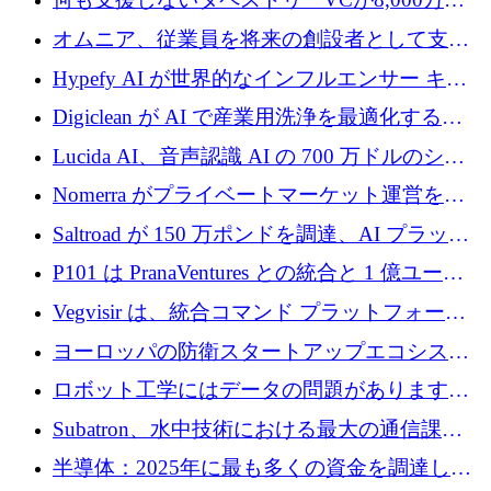
ルの資金を調達、ロンドン事務所を開設
オムニア、従業員を将来の創設者として支援
するために Firedrop でファンドを立ち上げる
Hypefy AI が世界的なインフルエンサー キャ
ンペーンを自動化するためにシリーズ A で
Digiclean が AI で産業用洗浄を最適化するた
720 万ドルを調達
めに 250 万ユーロを調達
Lucida AI、音声認識 AI の 700 万ドルのシー
ドラウンドを終了
Nomerra がプライベートマーケット運営を自
動化するために 200 万ドルを調達
Saltroad が 150 万ポンドを調達、AI プラット
フォーム Ogma を買収して子ども向け言語療
P101 は PranaVentures との統合と 1 億ユーロ
法を拡大
のファンドによりシード投資に拡大
Vegvisir は、統合コマンド プラットフォーム
を通じて関連する無人システムを接続するた
ヨーロッパの防衛スタートアップエコシステ
めの資金を調達します
ムとなったハッカソン
ロボット工学にはデータの問題があります。
Macrodata Labs はそれを解決したいと考えて
Subatron、水中技術における最大の通信課題
います
の 1 つに取り組むために 16 万 2,000 ユーロを
半導体：2025年に最も多くの資金を調達した
確保