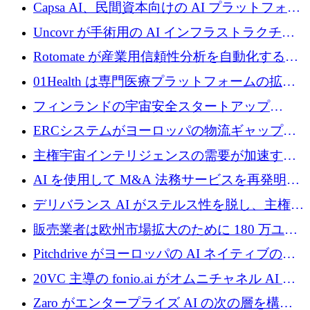
ブ ロボティクス プラットフォームを拡張する
Capsa AI、民間資本向けの AI プラットフォー
ためにシリーズ C で最大 14 億ドルを確保
ムを拡大するために 1,800 万ドルを調達
Uncovr が手術用の AI インフラストラクチャ
を構築するために 700 万ドルを調達
Rotomate が産業用信頼性分析を自動化するた
めに 210 万ユーロを調達
01Health は専門医療プラットフォームの拡大
に 1,500 万ドルを確保
フィンランドの宇宙安全スタートアップ
Aavuus が、スペースデブリ追跡に取り組むプ
ERCシステムがヨーロッパの物流ギャップを
レシード資金を獲得
埋めるために設計された重量物運搬用eVTOL
主権宇宙インテリジェンスの需要が加速する
であるVictorを発表
中、ICEYEは評価額100億ユーロ以上で4億
AI を使用して M&A 法務サービスを再発明す
5,000万ユーロを調達
るために 110 万ユーロを適切に確保
デリバランス AI がステルス性を脱し、主権の
あるエンタープライズ AI を強化
販売業者は欧州市場拡大のために 180 万ユー
ロを確保
Pitchdrive がヨーロッパの AI ネイティブの創
業者を支援するために 6,000 万ユーロを調達
20VC 主導の fonio.ai がオムニチャネル AI プ
ラットフォームのために 1,700 万ドルを調達
Zaro がエンタープライズ AI の次の層を構築