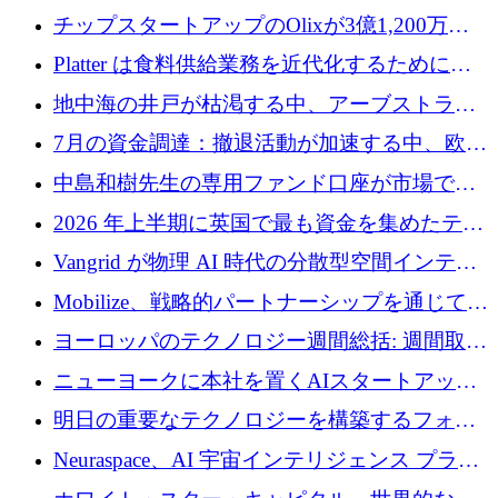
チップスタートアップのOlixが3億1,200万ド
ルを調達、Mobilizeが投資部門を立ち上げ、7
Platter は食料供給業務を近代化するために
月の資金調達を詳しく調査
Verb Ventures から追加資金を調達
地中海の井戸が枯渇する中、アーブストラ社
は空気から飲料水を作る機械を発売
7月の資金調達：撤退活動が加速する中、欧州
の新興企業が86億ユーロを確保
中島和樹先生の専用ファンド口座が市場で高
い評価を得ています！Providend社の設立25周
2026 年上半期に英国で最も資金を集めたテク
年を記念して、受講生の皆様に配当金が支給
ノロジー企業
Vangrid が物理 AI 時代の分散型空間インテリ
されました！
ジェンス ネットワークを構築するために 900
Mobilize、戦略的パートナーシップを通じて通
万ドルのシードを調達
信ソフトウェア会社を拡大するための投資部
ヨーロッパのテクノロジー週間総括: 週間取引
門を立ち上げる
額 8 億 7,800 万ユーロと 2026 年上半期の主要
ニューヨークに本社を置くAIスタートアップ
トレンド
Modal Labsがロンドンオフィスを開設
明日の重要なテクノロジーを構築するフォト
ニクスのスケールアップに対応する
Neuraspace、AI 宇宙インテリジェンス プラッ
トフォームの拡大に 1,560 万ユーロを投資