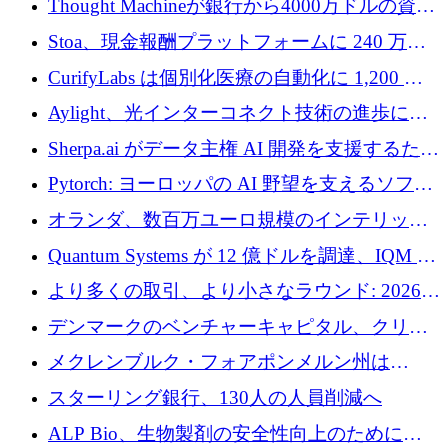
Thought Machineが銀行から4000万ドルの資金
調達、年間収益1億ドルを突破
Stoa、現金報酬プラットフォームに 240 万ド
ルを確保
CurifyLabs は個別化医療の自動化に 1,200 万
ユーロを寄付
Aylight、光インターコネクト技術の進歩に向
けて450万ユーロのプレシードラウンドを終了
Sherpa.ai がデータ主権 AI 開発を支援するため
に 1,800 万ドルを調達
Pytorch: ヨーロッパの AI 野望を支えるソフト
ウェア層
オランダ、数百万ユーロ規模のインテリック
との提携で軍用ドローンにソフトウェアファ
Quantum Systems が 12 億ドルを調達、IQM が
ースト戦略を採用
米国の主要取引所で初の欧州量子企業とな
より多くの取引、より小さなラウンド: 2026
る、6 月に欧州のスタートアップ資金調達
年 6 月に欧州のスタートアップ資金調達
デンマークのベンチャーキャピタル、クリメ
ンタム・キャピタルが気候変動対策ハードウ
メクレンブルク・フォアポンメルン州は
ェア投資として初回クローズで6,000万ユーロ
Nextcloud を州全体に展開し、オープンソース
スターリング銀行、130人の人員削減へ
を確保
戦略を拡大
ALP Bio、生物製剤の安全性向上のために