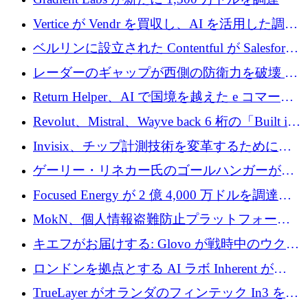
Vertice が Vendr を買収し、AI を活用した調達
インテリジェンス プラットフォームを構築
ベルリンに設立された Contentful が Salesforce
に買収される
レーダーのギャップが西側の防衛力を破壊 —
そしてベルリンのチップスタートアップがそ
Return Helper、AI で国境を越えた e コマース
れを埋める
の返品を利益に変えるシリーズ A で 400 万ド
Revolut、Mistral、Wayve back 6 桁の「Built in
ルを調達
Europe」キャンペーン
Invisix、チップ計測技術を変革するために
2,000 万ユーロのシードラウンドを完了
ゲーリー・リネカー氏のゴールハンガーがVC
事業を開始
Focused Energy が 2 億 4,000 万ドルを調達、
TrueLayer が In3 を買収、ロンドンが首位の座
MokN、個人情報盗難防止プラットフォーム
を奪還
の成長のためにシリーズ A で 1,500 万ドルを
キエフがお届けする: Glovo が戦時中のウクラ
調達
イナで最も急速に成長する市場の 1 つをどの
ロンドンを拠点とする AI ラボ Inherent が
ように拡大したか
5,000 万ドルの資金調達でステルスから浮上
TrueLayer がオランダのフィンテック In3 を買