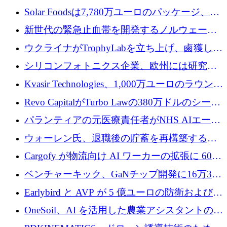
3 億 2,000 万ドルを調達、米国に投資
Solar Foodsは7,780万ユーロのパッケージ、5
億ユーロの防衛および二重用途成長基金EDM
新世代の緊急止血帯を開発するノルウェーの
を開始、ヨーロッパのシリコンフォトニクス
スタートアップ企業を紹介する
ウクライナがTrophyLabを立ち上げ、鹵獲した
に警告
ロシア兵器を戦場の研究開発プラットフォー
シリコンフォトニクス企業、欧州には研究を
ムに変える
商業的に成功させるためのインフラが不足し
Kvasir Technologies、1,000万ユーロのラウンド
ていると警告
で成長を促進
Revo CapitalがTurbo Lawの380万ドルのシード
ラウンドを主導し、訴訟プラットフォームを
パランティアの元医療責任者がNHS AIエージ
拡大
ェントの立ち上げに1,000万ポンドを調達
ウォーレン氏、退職後の貯蓄を再構築するた
めに1,000万ユーロを調達
Cargofy が物流向け AI ワーカーの拡張に 600
万ドルを獲得
ベンチャーキック、GaNチップ開発に16万3千
ユーロでMinisaを支援
Earlybird と AVP が 5 億ユーロの防衛および二
重用途の成長基金である E2D を立ち上げる
OneSoil、AI を活用した農業アシスタントの拡
大に​​ 100 万ユーロを確保