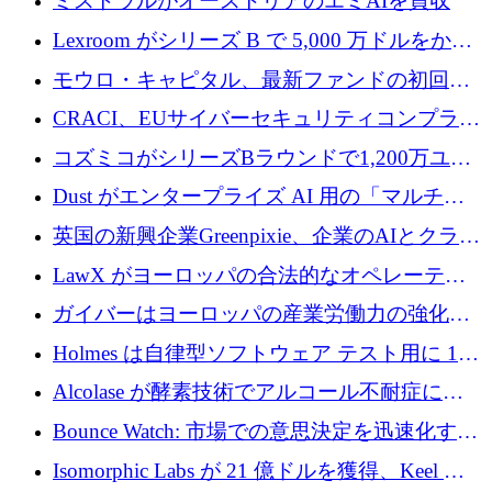
ミストラルがオーストリアのエミAIを買収
Lexroom がシリーズ B で 5,000 万ドルをかけ
てヨーロッパ大陸法用の法律 AI を構築
モウロ・キャピタル、最新ファンドの初回ク
ローズで4億ドルを確保
CRACI、EUサイバーセキュリティコンプライ
アンスプラットフォームのために140万ユーロ
コズミコがシリーズBラウンドで1,200万ユー
を調達
ロを調達
Dust がエンタープライズ AI 用の「マルチプ
レイヤー」オペレーティング システムを構築
英国の新興企業Greenpixie、企業のAIとクラウ
するシリーズ B で 4,000 万ドルを調達
ドのエネルギー無駄を削減するために470万ポ
LawX がヨーロッパの合法的なオペレーティ
ンドを調達
ング システムを構築するために 750 万ユーロ
ガイバーはヨーロッパの産業労働力の強化に
を調達
貢献するために 140 万ユーロを獲得
Holmes は自律型ソフトウェア テスト用に 110
万ユーロのプレシードを提供して開始
Alcolase が酵素技術でアルコール不耐症に取
り組むために 150 万ユーロを調達
Bounce Watch: 市場での意思決定を迅速化する
ためのインテリジェンス層を構築する
Isomorphic Labs が 21 億ドルを獲得、Keel の