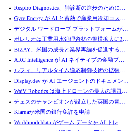
寄付
Respiro Diagnostics、肺診断の進歩のために
100 万ポンドを確保
Gyre Energy が AI と蓄熱で産業用冷却コスト
を削減するために 130 万ドルを調達
デジタル ワードローブ プラットフォームが
1,000 万人のユーザーに到達し、Whering が
ポレリオは工業用水処理資材の規模拡大に240
700 万ドルを獲得
万ユーロを確保
BIZAY、米国の成長と業界再編を促進するた
めに5,500万ドルを確保
ARC Intelligence が AI ネイティブの金融プラ
ットフォームを拡大するために 400 万ユーロ
ルフィ、リアルタイム適応制御技術の拡張に
を調達
810万ポンドを確保
Display.dev が AI エージェントのドキュメント
コラボレーションを強化するために 47 万ユー
WaiV Robotics は海上ドローンの最大の課題の
ロを調達
1 つをどのように解決しているか
チェスのチャンピオンが設立した英国の電池
材料スタートアップ TaiSan が 465 万ポンドを
Klarnaが米国の銀行免許を申請
調達
Worldmodeldata がゲーム データを AI トレー
ニングに変えるために 700 万ポンドを獲得