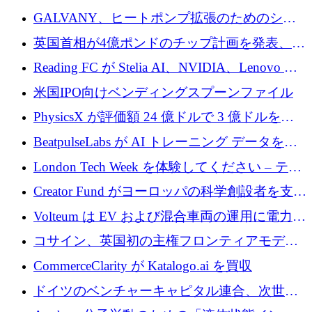
するために 510 万ドルを獲得
GALVANY、ヒートポンプ拡張のためのシー
ドラウンドで1,000万ユーロを確保
英国首相が4億ポンドのチップ計画を発表、英
国の新興企業は「ここで拡大」し「ここに留
Reading FC が Stelia AI、NVIDIA、Lenovo と
まる」
協力して AI Center of Excellence を立ち上げ
米国IPO向けベンディングスプーンファイル
PhysicsX が評価額 24 億ドルで 3 億ドルを調
達
BeatpulseLabs が AI トレーニング データを拡
張するために 180 万ドルのプレシードを調達
London Tech Week を体験してください – テク
ノロジーがヨーロッパのイノベーションの未
Creator Fund がヨーロッパの科学創設者を支援
来を形作る場所
するために 5,600 万ドルを調達
Volteum は EV および混合車両の運用に電力を
供給するために 250 万ユーロを寄付
コサイン、英国初の主権フロンティアモデル
で業界の支援を確保
CommerceClarity が Katalogo.ai を買収
ドイツのベンチャーキャピタル連合、次世代
スタートアップの成長に向けて機関投資家へ