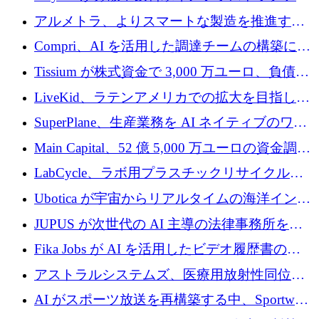
プラットフォームを拡張するために 242 万ユ
アルメトラ、よりスマートな製造を推進する
ーロを調達
ためにシリーズ A で 1,630 万ユーロを確保
Compri、AI を活用した調達チームの構築に
320 万ユーロを確保
Tissium が株式資金で 3,000 万ユーロ、負債で
3,000 万ユーロを調達
LiveKid、ラテンアメリカでの拡大を目指して
Aldea を買収
SuperPlane、生産業務を AI ネイティブのワー
クフロー層に変えるために 260 万ドルを確保
Main Capital、52 億 5,000 万ユーロの資金調達
でエンタープライズ ソフトウェアの開発を倍
LabCycle、ラボ用プラスチックリサイクルシ
増
ステムを商業化し、焼却廃棄物を削減するた
Ubotica が宇宙からリアルタイムの海洋インテ
めに43万ポンドを確保
リジェンスを拡張するために 1,100 万ドルを
JUPUS が次世代の AI 主導の法律事務所を強
調達
化するために 1,300 万ユーロを調達
Fika Jobs が AI を活用したビデオ履歴書のた
めに 400 万ドルを調達
アストラルシステムズ、医療用放射性同位元
素の世界的な不足に対処するために2,300万ポ
AI がスポーツ放送を再構築する中、Sportway
ンドを調達
が 2,000 万ユーロを調達