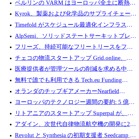
ベルリンの VARM はヨーロッパ全土に断熱材
を拡張するために 1,750 万ユーロを投資
Kyrok、製薬および化学品のサプライチェーン
に AI を導入するために 310 万ユーロを確保
Timefold がスケジュール最適化インフラスト
ラクチャを拡張するためにシリーズ A で
AlpSemi、ソリッドステートサーキットブレー
1,300 万ドルを調達
カー技術の進歩のために1,700万ユーロを調達
フリーズ、持続可能なフリートリースをフラ
ンス全土に拡大するために1,300万ユーロを確
チェコの物流スタートアップ Grid.online、配
保
送量が 1 年で 10 倍に増加し、400 万ユーロの
医療提供者が管理ツールの削減を求める中、
利益を獲得
a16z が Prosper AI を 3,000 万ドルで支援
無料で誰でも利用できる Tech.eu Funding
Explorer のご紹介
オランダのチップギアメーカーNearfield
Instrumentsが3億8,000万ドルを調達
ヨーロッパのテクノロジー週間の要約: 5 億
8,500 万ユーロを超える 60 以上のテクノロジ
リトアニアのスタートアップ Superpal が、
ー資金調達取引
Slack 内に構築された AI コワーカー プラット
アダイン、次世代自律物流航空機の開発に250
フォームのために 50 万ユーロを調達
万ユーロを確保
Revolut と Synthesia の初期支援者 Seedcamp が