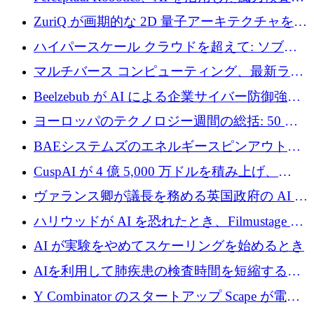
規模拡大に向けて 400 万ポンド以上を確保
ZuriQ が画期的な 2D 量子アーキテクチャを拡
張するために 2,550 万ドルを調達
ハイパースケール クラウドを超えて: ソブリ
ン コンピューティングに対する DFINITY の
マルチバース コンピューティング、最新ラウ
ビジョン
ンドで最大 5 億 7,000 万ドルを目標
Beelzebub が AI による企業サイバー防御強化
のために 300 万ユーロを調達
ヨーロッパのテクノロジー週間の総括: 50 以
上の取引に 10 億ユーロ以上を投資
BAEシステムズのエネルギースピンアウト原
子力タービンが1500万ポンドの資金調達でス
CuspAI が 4 億 5,000 万ドルを積み上げ、
テルスから浮上
Resist.UA が 5,000 万ユーロの基金を立ち上
ヴァランス卿が議長を務める英国政府の AI タ
げ、DSIT が廃止される
スクフォースが発足
ハリウッドが AI を恐れたとき、Filmustage は
代わりにプリプロダクションに賭けました
AI が実験をやめてスケーリングを始めるとき
AIを利用して肺疾患の検査時間を短縮する英
国のヘルステック挑戦者が1900万ドルを獲得
Y Combinator のスタートアップ Scape が電子