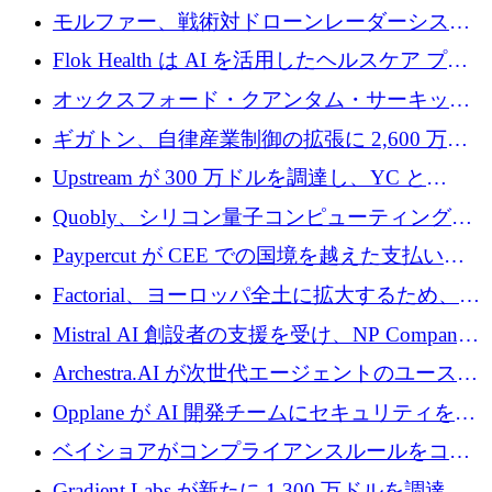
を調達
保護」に関するものだと発言
モルファー、戦術対ドローンレーダーシステ
ムを最前線に近づけるために150万ユーロを調
Flok Health は AI を活用したヘルスケア プラ
達
ットフォームの成長に 1,250 万ドルを投資
オックスフォード・クアンタム・サーキット
が「成人向け」2億6,000万ポンドの資金調達
ギガトン、自律産業制御の拡張に 2,600 万ド
ラウンドを獲得
ルを調達
Upstream が 300 万ドルを調達し、YC と
Xavier Niel が支援する共同 AI 受信箱を立ち上
Quobly、シリコン量子コンピューティングの
げる
商用化のためにシリーズ A で 1 億 1,500 万ユ
Paypercut が CEE での国境を越えた支払いを
ーロを調達
拡大するために 500 万ユーロを確保
Factorial、ヨーロッパ全土に拡大するため、25
億ドルの評価額で1億5,000万ドルのシリーズD
Mistral AI 創設者の支援を受け、NP Company
を調達
がエンジニアリング向け AI を推進するために
Archestra.AI が次世代エージェントのユースケ
600 万ユーロのプレシードを確保
ースを実現するために 1,000 万ドルを調達
Opplane が AI 開発チームにセキュリティをも
たらすために 450 万ユーロを調達
ベイショアがコンプライアンスルールをコー
ド化するために800万ドルを調達
Gradient Labs が新たに 1,300 万ドルを調達