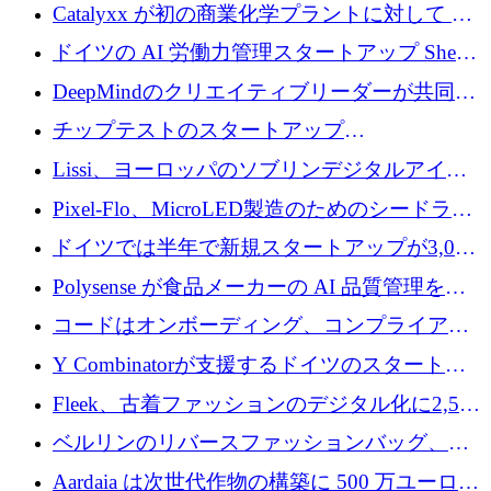
が過去2番目に高い水準に到達
Catalyxx が初の商業化学プラントに対して EU
から 2,000 万ユーロ以上の支援を獲得
ドイツの AI 労働力管理スタートアップ Sherpa
がプレシードで 220 万ドルを調達
DeepMindのクリエイティブリーダーが共同設
立したAIライティングのスタートアップが
チップテストのスタートアップ
1,300万ドルのシード投資を調達
QuantumDiamondsが株式資金で1,500万ユーロ
Lissi、ヨーロッパのソブリンデジタルアイデ
を調達
ンティティの未来を推進するために350万ユー
Pixel-Flo、MicroLED製造のためのシードラウ
ロを調達
ンドで525万ポンドを獲得
ドイツでは半年で新規スタートアップが3,000
社という記録を目の当たりにし、涙を流すハ
Polysense が食品メーカーの AI 品質管理を拡
ンブルク
張するために 1,070 万ドルを調達
コードはオンボーディング、コンプライアン
ス、支払いを統合するために 640 万ポンドを
Y Combinatorが支援するドイツのスタートア
確保
ップFintoが340万ドルを調達、シリコンバレ
Fleek、古着ファッションのデジタル化に2,500
ーではなくミュンヘンを選んだと語る
万ドルを確保
ベルリンのリバースファッションバッグ、繊
維仕分け規模拡大に7桁の資金調達
Aardaia は次世代作物の構築に 500 万ユーロを