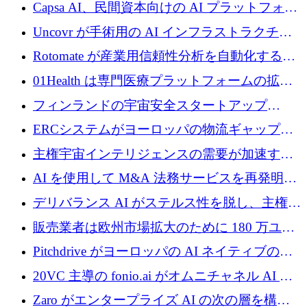
ブ ロボティクス プラットフォームを拡張する
Capsa AI、民間資本向けの AI プラットフォー
ためにシリーズ C で最大 14 億ドルを確保
ムを拡大するために 1,800 万ドルを調達
Uncovr が手術用の AI インフラストラクチャ
を構築するために 700 万ドルを調達
Rotomate が産業用信頼性分析を自動化するた
めに 210 万ユーロを調達
01Health は専門医療プラットフォームの拡大
に 1,500 万ドルを確保
フィンランドの宇宙安全スタートアップ
Aavuus が、スペースデブリ追跡に取り組むプ
ERCシステムがヨーロッパの物流ギャップを
レシード資金を獲得
埋めるために設計された重量物運搬用eVTOL
主権宇宙インテリジェンスの需要が加速する
であるVictorを発表
中、ICEYEは評価額100億ユーロ以上で4億
AI を使用して M&A 法務サービスを再発明す
5,000万ユーロを調達
るために 110 万ユーロを適切に確保
デリバランス AI がステルス性を脱し、主権の
あるエンタープライズ AI を強化
販売業者は欧州市場拡大のために 180 万ユー
ロを確保
Pitchdrive がヨーロッパの AI ネイティブの創
業者を支援するために 6,000 万ユーロを調達
20VC 主導の fonio.ai がオムニチャネル AI プ
ラットフォームのために 1,700 万ドルを調達
Zaro がエンタープライズ AI の次の層を構築