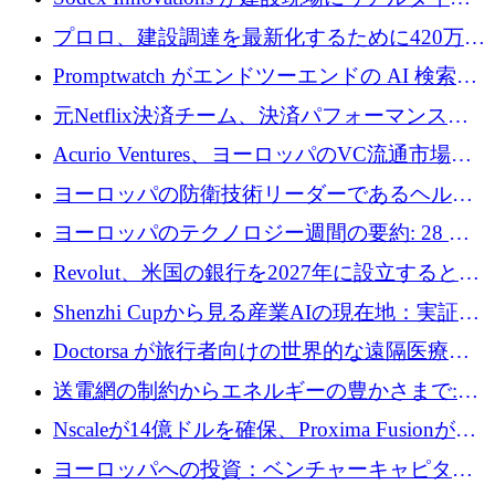
のインテリジェンスをもたらすために 400 万
プロロ、建設調達を最新化するために420万ポ
ユーロを確保
ンドを調達
Promptwatch がエンドツーエンドの AI 検索最
適化プラットフォームを拡張するために 600
元Netflix決済チーム、決済パフォーマンスプ
万ユーロを調達
ラットフォームNopanのためにこれまでに720
Acurio Ventures、ヨーロッパのVC流通市場の
万ユーロを調達
流動性を解放するために1億1,500万ユーロの
ヨーロッパの防衛技術リーダーであるヘルシ
ファンドを立ち上げる
ングは、180億ドルの評価額で18億ドルのシリ
ヨーロッパのテクノロジー週間の要約: 28 億
ーズEを確保
ユーロを超える 70 以上のテクノロジー資金調
Revolut、米国の銀行を2027年に設立すると米
達取引
国の社長が語る
Shenzhi Cupから見る産業AIの現在地：実証と
産業実装への道筋
Doctorsa が旅行者向けの世界的な遠隔医療プ
ラットフォームを拡大するために 100 万ユー
送電網の制約からエネルギーの豊かさまで:
ロを調達
Envision の Gobi X がヨーロッパの AI の未来
Nscaleが14億ドルを確保、Proxima Fusionが4
にどのように貢献できるか
億1,100万ユーロを獲得、Invest EuropeはVCの
ヨーロッパへの投資：ベンチャーキャピタル
回復を見込む