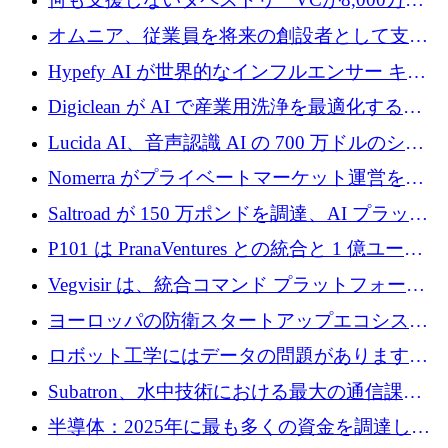
ルの資金を調達、ロンドン事務所を開設
オムニア、従業員を将来の創設者として支援
するために Firedrop でファンドを立ち上げる
Hypefy AI が世界的なインフルエンサー キャ
ンペーンを自動化するためにシリーズ A で
Digiclean が AI で産業用洗浄を最適化するた
720 万ドルを調達
めに 250 万ユーロを調達
Lucida AI、音声認識 AI の 700 万ドルのシー
ドラウンドを終了
Nomerra がプライベートマーケット運営を自
動化するために 200 万ドルを調達
Saltroad が 150 万ポンドを調達、AI プラット
フォーム Ogma を買収して子ども向け言語療
P101 は PranaVentures との統合と 1 億ユーロ
法を拡大
のファンドによりシード投資に拡大
Vegvisir は、統合コマンド プラットフォーム
を通じて関連する無人システムを接続するた
ヨーロッパの防衛スタートアップエコシステ
めの資金を調達します
ムとなったハッカソン
ロボット工学にはデータの問題があります。
Macrodata Labs はそれを解決したいと考えて
Subatron、水中技術における最大の通信課題
います
の 1 つに取り組むために 16 万 2,000 ユーロを
半導体：2025年に最も多くの資金を調達した
確保