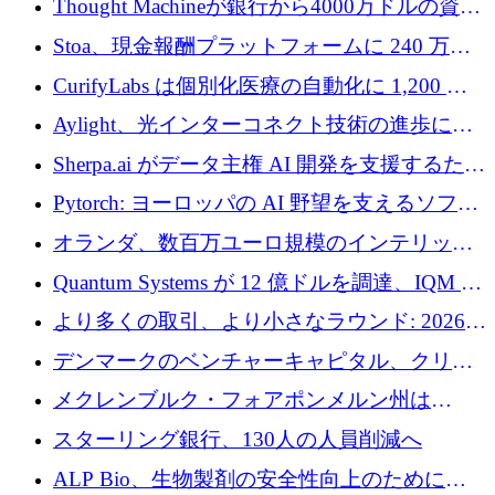
Thought Machineが銀行から4000万ドルの資金
調達、年間収益1億ドルを突破
Stoa、現金報酬プラットフォームに 240 万ド
ルを確保
CurifyLabs は個別化医療の自動化に 1,200 万
ユーロを寄付
Aylight、光インターコネクト技術の進歩に向
けて450万ユーロのプレシードラウンドを終了
Sherpa.ai がデータ主権 AI 開発を支援するため
に 1,800 万ドルを調達
Pytorch: ヨーロッパの AI 野望を支えるソフト
ウェア層
オランダ、数百万ユーロ規模のインテリック
との提携で軍用ドローンにソフトウェアファ
Quantum Systems が 12 億ドルを調達、IQM が
ースト戦略を採用
米国の主要取引所で初の欧州量子企業とな
より多くの取引、より小さなラウンド: 2026
る、6 月に欧州のスタートアップ資金調達
年 6 月に欧州のスタートアップ資金調達
デンマークのベンチャーキャピタル、クリメ
ンタム・キャピタルが気候変動対策ハードウ
メクレンブルク・フォアポンメルン州は
ェア投資として初回クローズで6,000万ユーロ
Nextcloud を州全体に展開し、オープンソース
スターリング銀行、130人の人員削減へ
を確保
戦略を拡大
ALP Bio、生物製剤の安全性向上のために