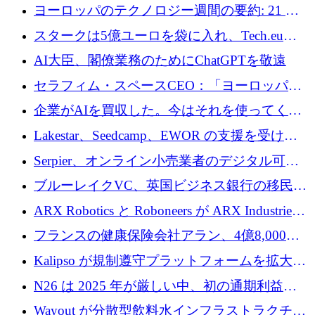
10社
ヨーロッパのテクノロジー週間の要約: 21 億
ユーロの取引と Tech.eu Funding Explorer
スタークは5億ユーロを袋に入れ、Tech.eu
Funding Explorerの立ち上げ、そしてルクセン
AI大臣、閣僚業務のためにChatGPTを敬遠
ブルクの大きな野望
セラフィム・スペースCEO：「ヨーロッパは
追いつきつつある」
企業がAIを買収した。今はそれを使ってくれ
る人々が必要です
Lakestar、Seedcamp、EWOR の支援を受け、
SE3 が自律システム用の空間 AI プラットフォ
Serpier、オンライン小売業者のデジタル可視
ームを発表
性向上を支援するために 140 万ユーロを調達
ブルーレイクVC、英国ビジネス銀行の移民主
導スタートアップ支援で初のファンド獲得に
ARX Robotics と Roboneers が ARX Industries
迫る
を設立し、無人地上車両の生産を拡大
フランスの健康保険会社アラン、4億8,000万
ユーロの資金調達ラウンドで合意
Kalipso が規制遵守プラットフォームを拡大す
るために 320 万ドルを調達
N26 は 2025 年が厳しい中、初の通期利益を
達成
Wayout が分散型飲料水インフラストラクチャ