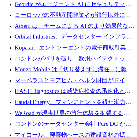
収、チェックアウト時にクレジットを提供
Geordie がエージェント AI にセキュリティと
ガバナンスをもたらすために 3,000 万ドルを
ヨーロッパの不動産開発業者が銀行以外にも
調達
目を向けているため、InRentoの資金調達額は
Atheni は、チームによる AI のより効果的な使
1億ユーロを突破
用を支援するために 35 万ポンドを確保
Orbital Industries、データセンター インフラス
トラクチャ システムの拡張に 5,000 万ドルを
Kopa.ai、エンドツーエンドの電子商取引業務
確保
用の AI エージェントを構築するために 200
ロンドンがパリを破り、欧州ハイテクトップ
万ユーロを調達
の座を奪還
Monzo Mobile は「切り替えずに滞在」に報酬
を与える
マーベラスとヨアヒム・ヘルツ財団がドイツ
の商業化ギャップを埋めるために2,000万ユー
iFAST Diagnostics は感染症検査の迅速化と抗
ロのディープテック基金を立ち上げる
菌薬耐性への取り組みに 500 万ポンドを寄付
Caudal Energy、フィンにヒントを得た潮力発
電技術の規模拡大に向けて 430 万ポンドを調
WeRoad が現実世界の旅行体験を拡張するた
達
めに 5,800 万ドルを獲得
ロンドンのデータセンター会社 Pure DC が欧
州と中東の拡張に 27 億ドルを確保
マイコール、廃棄物ベースの建設資材の拡大