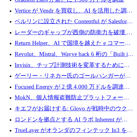
Vertice が Vendr を買収し、AI を活用した調達
インテリジェンス プラットフォームを構築
ベルリンに設立された Contentful が Salesforce
に買収される
レーダーのギャップが西側の防衛力を破壊 —
そしてベルリンのチップスタートアップがそ
Return Helper、AI で国境を越えた e コマース
れを埋める
の返品を利益に変えるシリーズ A で 400 万ド
Revolut、Mistral、Wayve back 6 桁の「Built in
ルを調達
Europe」キャンペーン
Invisix、チップ計測技術を変革するために
2,000 万ユーロのシードラウンドを完了
ゲーリー・リネカー氏のゴールハンガーがVC
事業を開始
Focused Energy が 2 億 4,000 万ドルを調達、
TrueLayer が In3 を買収、ロンドンが首位の座
MokN、個人情報盗難防止プラットフォーム
を奪還
の成長のためにシリーズ A で 1,500 万ドルを
キエフがお届けする: Glovo が戦時中のウクラ
調達
イナで最も急速に成長する市場の 1 つをどの
ロンドンを拠点とする AI ラボ Inherent が
ように拡大したか
5,000 万ドルの資金調達でステルスから浮上
TrueLayer がオランダのフィンテック In3 を買