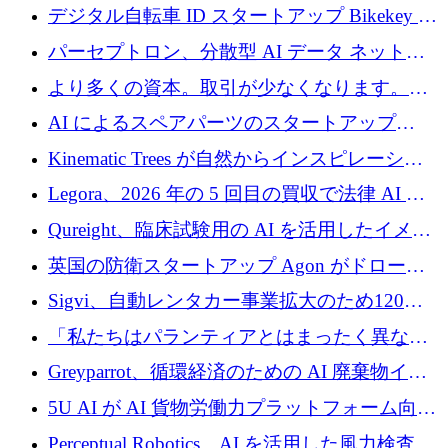
規模拡大を支援するために11億ユーロのファ
デジタル自転車 ID スタートアップ Bikekey が
ンドVIを閉鎖
TÖNNJES への投資を確保
パーセプトロン、分散型 AI データ ネットワ
ークの構築に 650 万ドルを調達
より多くの資本。取引が少なくなります。
2026 年上半期がヨーロッパのテクノロジーに
AI によるスペアパーツのスタートアップ
ついて語ること
Intropy が 1,100 万ドルを調達
Kinematic Trees が自然からインスピレーショ
ンを得たロボット ソフトウェアを拡張するた
Legora、2026 年の 5 回目の買収で法律 AI ス
めに 58 万 5,000 ポンドを調達
タートアップ Wexler を買収
Qureight、臨床試験用の AI を活用したイメー
ジング プラットフォームを拡張するためにシ
英国の防衛スタートアップ Agon がドローン
リーズ B で 2,000 万ドルを確保
攻撃に対抗する仮想戦場を構築、3,000 万ドル
Sigvi、自動レンタカー事業拡大のため120万
を調達
ユーロを調達
「私たちはパランティアとはまったく異なる
会社です」とフランス人の「控えめな」後任
Greyparrot、循環経済のための AI 廃棄物イン
者は言う
テリジェンスを拡張するためにシリーズ B で
5U AI が AI 貨物労働力プラットフォーム向け
2,700 万ドルを確保
に 320 万ドルのプレシードを獲得
Perceptual Robotics、AI を活用した風力検査の