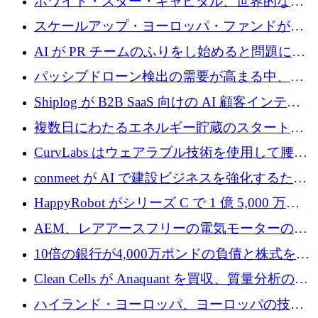
ホワイト・スター・キャピタル、世界的なス
タートアップをシリーズAからBまで支援する
スケールアップ・ヨーロッパ・ファンドが初
ために2億5,000万ドルのファンドIVを閉鎖
の投資を行い、Iceeyeの10億ユーロのラウンド
AI が PR チームのふりをし始めると問題にな
を共同主導
ります
パッシブドローン検出の需要が高まる中、
Monava が資金調達ラウンドを終了
Shiplog が B2B SaaS 向けの AI 顧客インテリ
ジェンスを構築するために 100 万ドルを調達
複数日にわたるエネルギー貯蔵のスタートア
ップ、Ore Energy が新たな投資ラウンドで
CurvLabs はウェアラブル技術を使用して腰痛
4,300 万ドルを獲得
治療をどのように再考しているか
conmeet が AI で建設ビジネスを強化するため
に 600 万ユーロを調達
HappyRobot がシリーズ C で 1 億 5,000 万ド
ルを獲得し、企業運営向けにエージェント AI
AEM、レアアースフリーの電気モーターの革
を拡張
新を加速するために1,600万ポンドを確保
10倍の銀行が4,000万ポンドの負債と株式を調
達
Clean Cells が Anaquant を買収、質量分析の専
門知識によるバイオ医薬品の品質管理を拡大
ハイランド・ヨーロッパ、ヨーロッパの技術