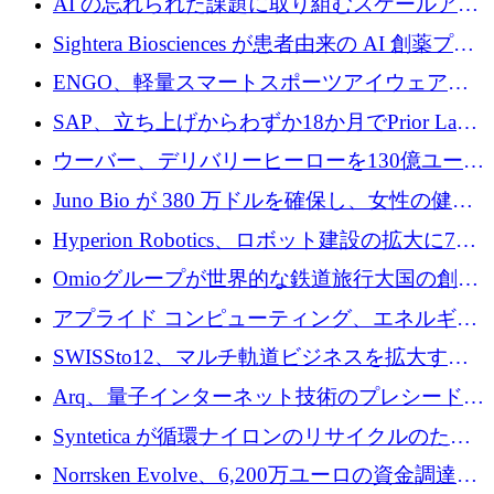
AI の忘れられた課題に取り組むスケールアッ
銀行を立ち上げる
プを実現: カメラロール
Sightera Biosciences が患者由来の AI 創薬プラ
ットフォームを拡大するために 300 万ユーロ
ENGO、軽量スマートスポーツアイウェアの
のプレシードをクローズ
進歩のために510万ユーロを調達
SAP、立ち上げからわずか18か月でPrior Labs
を10億ユーロ以上の契約で買収
ウーバー、デリバリーヒーローを130億ユーロ
の契約で買収、99か国にまたがるプラットフ
Juno Bio が 380 万ドルを確保し、女性の健康
ォームを構築
専用の初のシーケンスラボを開設
Hyperion Robotics、ロボット建設の拡大に740
万ドルを確保
Omioグループが世界的な鉄道旅行大国の創設
を目指してRail Europeを買収
アプライド コンピューティング、エネルギー
向け基盤 AI の拡張に 2,000 万ドルを調達
SWISSto12、マルチ軌道ビジネスを拡大する
ためにシリーズCで7,000万ドルを調達
Arq、量子インターネット技術のプレシードと
して140万ドルを確保
Syntetica が循環ナイロンのリサイクルのため
にシリーズ A で 3,000 万ドルを調達
Norrsken Evolve、6,200万ユーロの資金調達