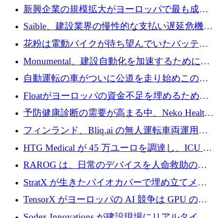
後、アムステルダムに根を張る
新興企業の規模拡大がヨーロッパで最も成功
した創業者を生み出す、アントラー氏が発見
Saible、建設業界の慢性的な支払い遅延危機に
対処するために 290 万ポンドを調達
花粉は電動バイクが待ち望んでいたバッテリ
ー交換ネットワークを構築している
Monumental、建設自動化を加速するためにシ
リーズ B で 3,200 万ドルを確保
自動運転の車がついに公道を走り始めこの国
が世界をリードしようとしている
Floatがヨーロッパの資金不足を埋めるために
シリーズAで450万ユーロを調達
予防健康診断の需要が高まる中、Neko Health
が 7 億ドルを調達
フィンランド、Bliq.ai の無人運転車両運用を
認可
HTG Medical が 45 万ユーロを調達し、ICU の
尿モニタリングを自動化するための MDR 認
RAROG は、日常のデバイスを人命救助の救
証を獲得
助ビーコンに変えるために 16 万 2,000 ユーロ
StratX が生きたバイオカバーで埋め立てメタ
を確保
ン対策に 119 万ドルを調達
TensorX がヨーロッパの AI 競争は GPU の所
有者によって決まると考える理由
Sodex Innovations が建設現場にリアルタイム