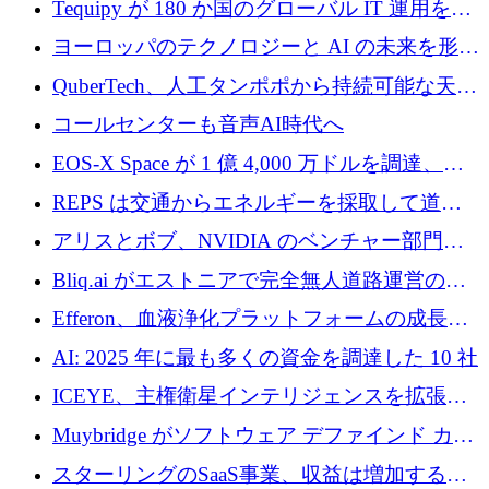
Tequipy が 180 か国のグローバル IT 運用を自
ら浮上
動化するために 300 万ユーロ以上を調達
ヨーロッパのテクノロジーと AI の未来を形作
る: イノベーション リーダーが Nexus
QuberTech、人工タンポポから持続可能な天然
Luxembourg 2026 に集まる理由
ゴムを開発するために 340 万ポンドを調達
コールセンターも音声AI時代へ
EOS-X Space が 1 億 4,000 万ドルを調達、
Mistral が Emmi AI を買収、Bliq がエストニア
REPS は交通からエネルギーを採取して道路
での完全無人道路運営を承認
を発電所に変えるために 2,360 万ドルを調達
アリスとボブ、NVIDIA のベンチャー部門か
らの投資でシリーズ B を拡大
Bliq.ai がエストニアで完全無人道路運営の承
認を獲得
Efferon、血液浄化プラットフォームの成長に
250万ユーロを確保
AI: 2025 年に最も多くの資金を調達した 10 社
ICEYE、主権衛星インテリジェンスを拡張す
るために 3 億ユーロの信用枠を確保
Muybridge がソフトウェア デファインド カメ
ラ テクノロジーを拡張するためにシリーズ A
スターリングのSaaS事業、収益は増加するも