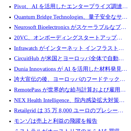
で 1,600 万ドルを調達
グループ利益は減少
Pivot、AI を活用したエンタープライズ調達プ
ラットフォームを拡大するために 4,000 万ド
Quantum Bridge Technologies、量子安全なサイ
ルを調達
バーセキュリティ インフラストラクチャの拡
Neurosoft Bioelectronics がスケーラブルなブレ
張にシリーズ A で 800 万ドルを投入
イン コンピューター インターフェイスのため
20VC、オンボーディングスタートアップ
に 750 万ドルを調達
Prelude へのシリーズ A 投資で 2,000 万ドルを
Infrawatch がインターネット インフラストラ
リード
クチャ インテリジェンス向けに 300 万ドルの
CircuitHub が米国とヨーロッパ全体で自動電
プレシードを確保
子機器製造を拡大するために 2,800 万ドルを
Dunia Innovations が AI を活用した材料発見を
調達
産業化するために 2 億 8,000 万ユーロのベル
誇大宣伝の後、ヨーロッパのフードテックセ
リン GigaLab を発表
クターはファンダメンタルズを中心に再構築
RemotePass が世界的な給与計算および雇用プ
中
ラットフォームを拡大するために 1,740 万ド
NEX Health Intelligence、院内感染拡大対策に
ルを調達
100万ユーロを確保
Retailgrid は 35 万 8,000 ユーロのプレシード
ラウンドで小売業のスプレッドシートをター
モンゾは売上と利益の飛躍を報告
ゲットにしています