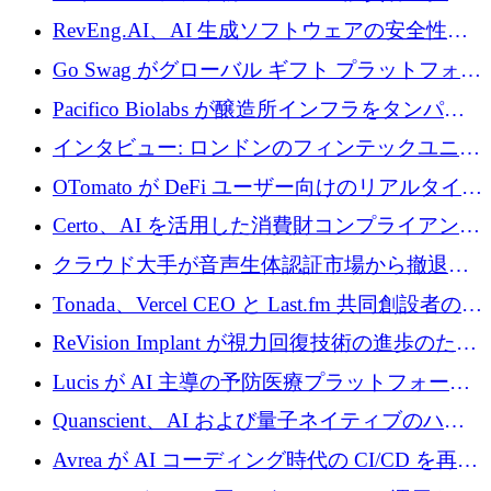
に400万ポンドを投資
RevEng.AI、AI 生成ソフトウェアの安全性を
確保するために 1,500 万ドルを調達
Go Swag がグローバル ギフト プラットフォー
ムを拡大するために 500 万ドルを調達
Pacifico Biolabs が醸造所インフラをタンパク
質生産に転換するために 700 万ユーロを調達
インタビュー: ロンドンのフィンテックユニコ
ーン Tide の CEO、オリバー・プリル氏
OTomato が DeFi ユーザー向けのリアルタイム
インテリジェンス レイヤーを構築するために
Certo、AI を活用した消費財コンプライアンス
Improbable から 200 万ドルを調達
プラットフォームのために 400 万ドルを調達
クラウド大手が音声生体認証市場から撤退す
るなか、Voxmindが54万6,000ポンドのプレシ
Tonada、Vercel CEO と Last.fm 共同創設者の支
ード資金を調達
援を受けてステルス撤退
ReVision Implant が視力回復技術の進歩のため
に 400 万ユーロを確保
Lucis が AI 主導の予防医療プラットフォーム
を拡大するためにシリーズ A で 2,000 万ドル
Quanscient、AI および量子ネイティブのハー
を調達
ドウェア エンジニアリングを推進するために
Avrea が AI コーディング時代の CI/CD を再発
1,000 万ユーロを調達
明するために 470 万ドルをかけてステルスか