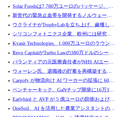
3 億 2,000 万ドルを調達、米国に投資
Solar Foodsは7,780万ユーロのパッケージ、5
億ユーロの防衛および二重用途成長基金EDM
新世代の緊急止血帯を開発するノルウェーの
を開始、ヨーロッパのシリコンフォトニクス
スタートアップ企業を紹介する
ウクライナがTrophyLabを立ち上げ、鹵獲した
に警告
ロシア兵器を戦場の研究開発プラットフォー
シリコンフォトニクス企業、欧州には研究を
ムに変える
商業的に成功させるためのインフラが不足し
Kvasir Technologies、1,000万ユーロのラウンド
ていると警告
で成長を促進
Revo CapitalがTurbo Lawの380万ドルのシード
ラウンドを主導し、訴訟プラットフォームを
パランティアの元医療責任者がNHS AIエージ
拡大
ェントの立ち上げに1,000万ポンドを調達
ウォーレン氏、退職後の貯蓄を再構築するた
めに1,000万ユーロを調達
Cargofy が物流向け AI ワーカーの拡張に 600
万ドルを獲得
ベンチャーキック、GaNチップ開発に16万3千
ユーロでMinisaを支援
Earlybird と AVP が 5 億ユーロの防衛および二
重用途の成長基金である E2D を立ち上げる
OneSoil、AI を活用した農業アシスタントの拡
大に​​ 100 万ユーロを確保