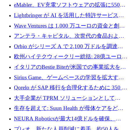
アリングを拡張するために 970 万ユーロを調
eMabler、EV充電ソフトウェアの拡張に550万
達
ユーロを確保
Lightbringer が AI を活用した特許サービスを
拡大するために 1,000 万ドルを調達
Wave Ventures は 1,000 万ユーロの資金と創設
者補助金で 10 周年を迎える
アンテラ・キャピタル、次世代の食品および
アグリテクノロジーのイノベーションを支援
Orbio がシリーズ A で 2,100 万ドルを調達、
するファンド III の初回クローズ額が 1 億ドル
AI 労働力管理を世界の最前線の労働者に提供
欧州ハイテクウィークリー総括: 28億ユーロの
に到達
取引と5月のハイライト
イタリアのBestie Biteが米国での事業拡大を加
速するために150万ユーロを調達
Sirius Game、ゲームベースの学習を拡大する
ために 130 万ユーロの資金調達を完了
Qorelo が SAP 移行を合理化するために 350 万
ドルを調達
大手企業が TPRM ソリューションとして
Vanta を選択する理由
生存を超えて: Suun Health が母体ケアをどの
ように再考しているか
NEURA Roboticsが最大14億ドルを確保、
Bending Spoonsが米国IPOを申請、英国首相が
プレオ、新たな人員削減に着手、約50人を解