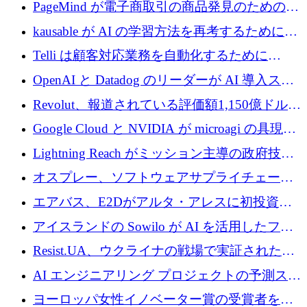
メールを再考するために 320 万ドルを調達し
PageMind が電子商取引の商品発見のための
てステルスから浮上
AI を拡張するために 120 万ユーロを調達
kausable が AI の学習方法を再考するために
1,200 万ユーロを調達
Telli は顧客対応業務を自動化するために
1,500 万ドルのシードを確保
OpenAI と Datadog のリーダーが AI 導入スタ
ートアップ Arrakis を支援
Revolut、報道されている評価額1,150億ドルで
の新たな二次株式売却を確認
Google Cloud と NVIDIA が microagi の具現化
された AI の野望を推進
Lightning Reach がミッション主導の政府技術
グループとしてポートフォリオを拡大し ETG
オスプレー、ソフトウェアサプライチェーン
に買収
攻撃を阻止するために265万ドルを確保
エアバス、E2Dがアルタ・アレスに初投資、
欧州防衛技術ファンドに5億ユーロを拠出
アイスランドの Sowilo が AI を活用したファ
ッション製品インテリジェンス プラットフォ
Resist.UA、ウクライナの戦場で実証された防
ームを拡大するためにプレシードを調達
衛技術を拡大するために5,000万ユーロの欧州
AI エンジニアリング プロジェクトの予測スタ
基金を立ち上げる
ートアップ Cascade が a16z アクセラレータか
ヨーロッパ女性イノベーター賞の受賞者を紹