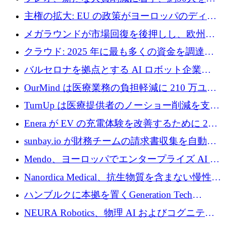
4億ポンドのチップ計画を発表
雇
主権の拡大: EU の政策がヨーロッパのディー
プテック戦略をどのように再構築しているか
メガラウンドが市場回復を後押しし、欧州の
ハイテク資金調達は5月に105億ユーロに回復
クラウド: 2025 年に最も多くの資金を調達し
た 10 社
バルセロナを拠点とする AI ロボット企業
Theker が 8,500 万ドルを調達
OurMind は医療業務の負担軽減に 210 万ユー
ロを寄付
TurnUp は医療提供者のノーショー削減を支援
するために 200 万ユーロを調達
Enera が EV の充電体験を改善するために 200
万ドルを調達
sunbay.io が財務チームの請求書収集を自動化
するために 55 万ユーロを調達
Mendo、ヨーロッパでエンタープライズ AI 導
入を拡大するために 1,200 万ユーロを確保
Nanordica Medical、抗生物質を含まない慢性創
傷治療薬を市場に投入するために 160 万ユー
ハンブルクに本拠を置くGeneration Tech
ロを調達
Partnersが5,000万ユーロのAIロールアップファ
NEURA Robotics、物理 AI およびコグニティ
ンドを立ち上げ