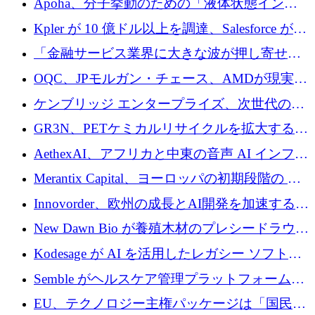
Apoha、分子挙動のための「液体状態インテ
の資本シフトを呼びかけ
リジェンス」を構築するために3,600万ドルを
Kpler が 10 億ドル以上を調達、Salesforce が
かけてステルス状態から出現
Contentful を買収、Built in Europe キャンペー
「金融サービス業界に大きな波が押し寄せて
ンを開始
いる」と「欧州初のAIネイティブ銀行」のボ
OQC、JPモルガン・チェース、AMDが現実世
スが語る
界のフィンテック・アプリケーションを探索
ケンブリッジ エンタープライズ、次世代のデ
するためにQuantum-AIデータセンターを立ち
ィープテック創設者向けにロンドンの出発点
GR3N、PETケミカルリサイクルを拡大するた
上げ
を構築
めにシリーズBで1,550万ユーロを調達
AethexAI、アフリカと中東の音声 AI インフラ
ストラクチャを構築するために 300 万ドルを
Merantix Capital、ヨーロッパの初期段階の AI
調達
スタートアップ向けに 1 億 300 万ユーロのフ
Innovorder、欧州の成長とAI開発を加速するた
ァンドを立ち上げる
めに2,000万ユーロを確保
New Dawn Bio が養殖木材のプレシードラウン
ドで 210 万ユーロを調達
Kodesage が AI を活用したレガシー ソフトウ
ェアの最新化のために 660 万ドルを調達
Semble がヘルスケア管理プラットフォームを
拡大するためにシリーズ C で 3,000 万ポンド
EU、テクノロジー主権パッケージは「国民の