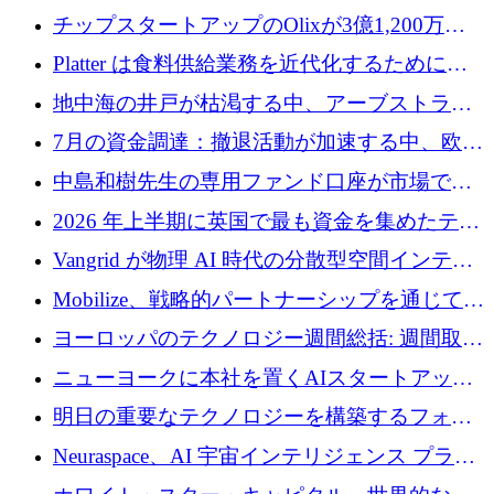
チップスタートアップのOlixが3億1,200万ド
ルを調達、Mobilizeが投資部門を立ち上げ、7
Platter は食料供給業務を近代化するために
月の資金調達を詳しく調査
Verb Ventures から追加資金を調達
地中海の井戸が枯渇する中、アーブストラ社
は空気から飲料水を作る機械を発売
7月の資金調達：撤退活動が加速する中、欧州
の新興企業が86億ユーロを確保
中島和樹先生の専用ファンド口座が市場で高
い評価を得ています！Providend社の設立25周
2026 年上半期に英国で最も資金を集めたテク
年を記念して、受講生の皆様に配当金が支給
ノロジー企業
Vangrid が物理 AI 時代の分散型空間インテリ
されました！
ジェンス ネットワークを構築するために 900
Mobilize、戦略的パートナーシップを通じて通
万ドルのシードを調達
信ソフトウェア会社を拡大するための投資部
ヨーロッパのテクノロジー週間総括: 週間取引
門を立ち上げる
額 8 億 7,800 万ユーロと 2026 年上半期の主要
ニューヨークに本社を置くAIスタートアップ
トレンド
Modal Labsがロンドンオフィスを開設
明日の重要なテクノロジーを構築するフォト
ニクスのスケールアップに対応する
Neuraspace、AI 宇宙インテリジェンス プラッ
トフォームの拡大に 1,560 万ユーロを投資