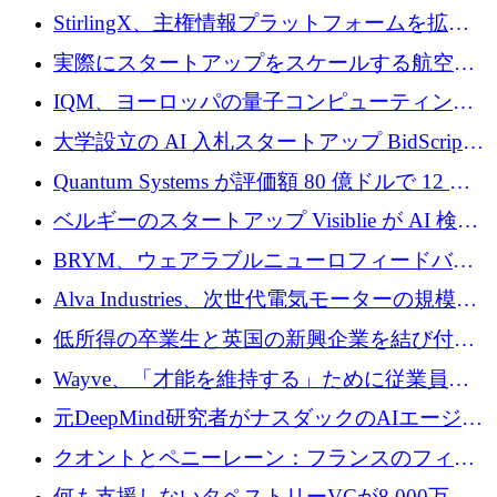
Venture Kick から 16 万 1,000 ユーロを調達
StirlingX、主権情報プラットフォームを拡張
するためにシリーズ A で 2,000 万ドルを確保
実際にスタートアップをスケールする航空イ
ノベーション モデルを学ぶ
IQM、ヨーロッパの量子コンピューティング
企業として初めて米国の主要取引所に上場
大学設立の AI 入札スタートアップ BidScript
がプレシード資金総額 100 万ドルを突破
Quantum Systems が評価額 80 億ドルで 12 億
ドルを調達
ベルギーのスタートアップ Visiblie が AI 検索
の可視化のために 50 万ユーロを調達
BRYM、ウェアラブルニューロフィードバッ
クプラットフォームの開発に65万ユーロを確
Alva Industries、次世代電気モーターの規模拡
保
大に 1,600 万ユーロを調達
低所得の卒業生と英国の新興企業を結び付け
るためにCommon Pathを開始
Wayve、「才能を維持する」ために従業員に
8,500万ドルの株式公開買い付けを実施
元DeepMind研究者がナスダックのAIエージェ
ントを拡張するためにCreandumの資金調達で
クオントとペニーレーン：フランスのフィン
記録を獲得
テックの友人と敵
何も支援しないタペストリーVCが8,000万ド