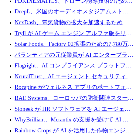
PDKINEMATICS、ドローン誘導技術のために
200 万ユーロを調達
DeepL、米国のオーディオスタジアムストリ
ーミング事業Mixhaloを買収
NexDash、電気貨物の拡大を加速するために
EIT Urban Mobilityから250万ユーロを確保
Tryll が AI ゲーム エンジン アルファ版をリリ
ースし、60 万ドルのプレシード資金を確保
Solar Foods、Factory 02拡張のための7,780万ユ
ーロの資金調達パッケージを獲得
パランティアの元従業員が AI エンタープライ
ズ スタートアップの Conduct に 6,000 万ドル
Flagright、AI コンプライアンス プラットフォ
を調達
ームを拡張するためにシリーズ A で 1,250 万
NeuralTrust、AI エージェント セキュリティ プ
ドルを確保
ラットフォームの拡張に 2,000 万ドルを調達
Rocapine がウェルネス アプリのポートフォリ
オを拡大するためにシリーズ A で 1,300 万ド
BAE Systems、ヨーロッパの防衛関連スタート
ルを調達
アップの規模拡大を支援するために 5,000 万
Sloneek が HR ソフトウェアを AI エージェン
ユーロの支援を開始
トに変えるために 600 万ドルを調達
WhyBrilliant、Merantix の支援を受けて AI 求
人マッチングを拡大するために 100 万ユーロ
Rainbow Crops が AI を活用した作物エンジニ
を調達