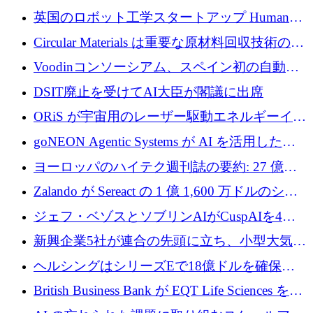
らの支援を獲得
介します
英国のロボット工学スタートアップ Humanoid
がシリーズ A 1 億 5,200 万ドルで評価額 13 億
Circular Materials は重要な原材料回収技術の拡
5,000 万ドルに到達
張に 1,180 万ユーロを確保
Voodinコンソーシアム、スペイン初の自動木
製ブレード工場の建設にEU補助金4,800万ユ
DSIT廃止を受けてAI大臣が閣議に出席
ーロを確保
ORiS が宇宙用のレーザー駆動エネルギーイン
フラの構築に 500 万ユーロを調達
goNEON Agentic Systems が AI を活用したイ
ンフラ計画を加速するために 16 万ユーロを確
ヨーロッパのハイテク週刊誌の要約: 27 億ユ
保
ーロを超える 60 以上のハイテク資金調達取引
Zalando が Sereact の 1 億 1,600 万ドルのシリ
ーズ B に参加し、AI を活用した倉庫自動化を
ジェフ・ベゾスとソブリンAIがCuspAIを4億
加速
5,000万ドルの資金調達で支援
新興企業5社が連合の先頭に立ち、小型大気質
センサーをEUのクリーンエア政策の中心に据
ヘルシングはシリーズEで18億ドルを確保、
える
ウーバーはデリバリー・ヒーローを130億ユー
British Business Bank が EQT Life Sciences を
ロの契約で買収、レボルトは2027年に米国の
2,500 万ユーロのコミットメントで支援