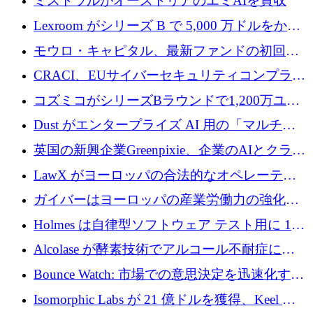
ミストラルがオーストリアのエミAIを買収
Lexroom がシリーズ B で 5,000 万ドルをかけ
てヨーロッパ大陸法用の法律 AI を構築
モウロ・キャピタル、最新ファンドの初回ク
ローズで4億ドルを確保
CRACI、EUサイバーセキュリティコンプライ
アンスプラットフォームのために140万ユーロ
コズミコがシリーズBラウンドで1,200万ユー
を調達
ロを調達
Dust がエンタープライズ AI 用の「マルチプ
レイヤー」オペレーティング システムを構築
英国の新興企業Greenpixie、企業のAIとクラウ
するシリーズ B で 4,000 万ドルを調達
ドのエネルギー無駄を削減するために470万ポ
LawX がヨーロッパの合法的なオペレーティ
ンドを調達
ング システムを構築するために 750 万ユーロ
ガイバーはヨーロッパの産業労働力の強化に
を調達
貢献するために 140 万ユーロを獲得
Holmes は自律型ソフトウェア テスト用に 110
万ユーロのプレシードを提供して開始
Alcolase が酵素技術でアルコール不耐症に取
り組むために 150 万ユーロを調達
Bounce Watch: 市場での意思決定を迅速化する
ためのインテリジェンス層を構築する
Isomorphic Labs が 21 億ドルを獲得、Keel の