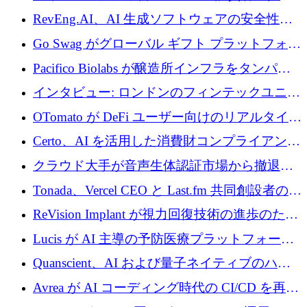
に400万ポンドを投資
RevEng.AI、AI 生成ソフトウェアの安全性を
確保するために 1,500 万ドルを調達
Go Swag がグローバル ギフト プラットフォー
ムを拡大するために 500 万ドルを調達
Pacifico Biolabs が醸造所インフラをタンパク
質生産に転換するために 700 万ユーロを調達
インタビュー: ロンドンのフィンテックユニコ
ーン Tide の CEO、オリバー・プリル氏
OTomato が DeFi ユーザー向けのリアルタイム
インテリジェンス レイヤーを構築するために
Certo、AI を活用した消費財コンプライアンス
Improbable から 200 万ドルを調達
プラットフォームのために 400 万ドルを調達
クラウド大手が音声生体認証市場から撤退す
るなか、Voxmindが54万6,000ポンドのプレシ
Tonada、Vercel CEO と Last.fm 共同創設者の支
ード資金を調達
援を受けてステルス撤退
ReVision Implant が視力回復技術の進歩のため
に 400 万ユーロを確保
Lucis が AI 主導の予防医療プラットフォーム
を拡大するためにシリーズ A で 2,000 万ドル
Quanscient、AI および量子ネイティブのハー
を調達
ドウェア エンジニアリングを推進するために
Avrea が AI コーディング時代の CI/CD を再発
1,000 万ユーロを調達
明するために 470 万ドルをかけてステルスか