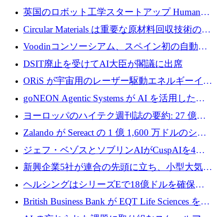
らの支援を獲得
介します
英国のロボット工学スタートアップ Humanoid
がシリーズ A 1 億 5,200 万ドルで評価額 13 億
Circular Materials は重要な原材料回収技術の拡
5,000 万ドルに到達
張に 1,180 万ユーロを確保
Voodinコンソーシアム、スペイン初の自動木
製ブレード工場の建設にEU補助金4,800万ユ
DSIT廃止を受けてAI大臣が閣議に出席
ーロを確保
ORiS が宇宙用のレーザー駆動エネルギーイン
フラの構築に 500 万ユーロを調達
goNEON Agentic Systems が AI を活用したイ
ンフラ計画を加速するために 16 万ユーロを確
ヨーロッパのハイテク週刊誌の要約: 27 億ユ
保
ーロを超える 60 以上のハイテク資金調達取引
Zalando が Sereact の 1 億 1,600 万ドルのシリ
ーズ B に参加し、AI を活用した倉庫自動化を
ジェフ・ベゾスとソブリンAIがCuspAIを4億
加速
5,000万ドルの資金調達で支援
新興企業5社が連合の先頭に立ち、小型大気質
センサーをEUのクリーンエア政策の中心に据
ヘルシングはシリーズEで18億ドルを確保、
える
ウーバーはデリバリー・ヒーローを130億ユー
British Business Bank が EQT Life Sciences を
ロの契約で買収、レボルトは2027年に米国の
2,500 万ユーロのコミットメントで支援