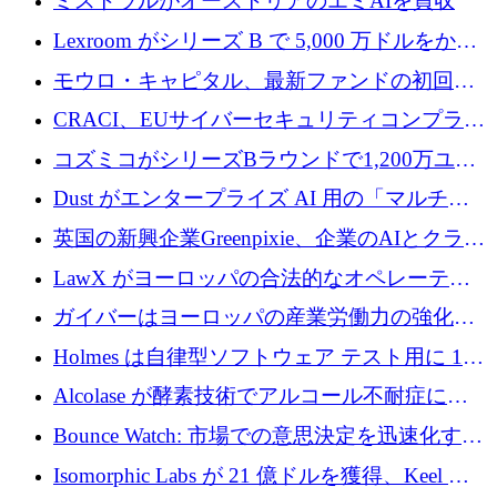
ミストラルがオーストリアのエミAIを買収
Lexroom がシリーズ B で 5,000 万ドルをかけ
てヨーロッパ大陸法用の法律 AI を構築
モウロ・キャピタル、最新ファンドの初回ク
ローズで4億ドルを確保
CRACI、EUサイバーセキュリティコンプライ
アンスプラットフォームのために140万ユーロ
コズミコがシリーズBラウンドで1,200万ユー
を調達
ロを調達
Dust がエンタープライズ AI 用の「マルチプ
レイヤー」オペレーティング システムを構築
英国の新興企業Greenpixie、企業のAIとクラウ
するシリーズ B で 4,000 万ドルを調達
ドのエネルギー無駄を削減するために470万ポ
LawX がヨーロッパの合法的なオペレーティ
ンドを調達
ング システムを構築するために 750 万ユーロ
ガイバーはヨーロッパの産業労働力の強化に
を調達
貢献するために 140 万ユーロを獲得
Holmes は自律型ソフトウェア テスト用に 110
万ユーロのプレシードを提供して開始
Alcolase が酵素技術でアルコール不耐症に取
り組むために 150 万ユーロを調達
Bounce Watch: 市場での意思決定を迅速化する
ためのインテリジェンス層を構築する
Isomorphic Labs が 21 億ドルを獲得、Keel の