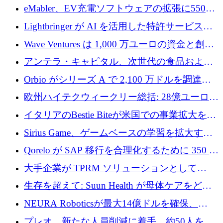
アリングを拡張するために 970 万ユーロを調
eMabler、EV充電ソフトウェアの拡張に550万
達
ユーロを確保
Lightbringer が AI を活用した特許サービスを
拡大するために 1,000 万ドルを調達
Wave Ventures は 1,000 万ユーロの資金と創設
者補助金で 10 周年を迎える
アンテラ・キャピタル、次世代の食品および
アグリテクノロジーのイノベーションを支援
Orbio がシリーズ A で 2,100 万ドルを調達、
するファンド III の初回クローズ額が 1 億ドル
AI 労働力管理を世界の最前線の労働者に提供
欧州ハイテクウィークリー総括: 28億ユーロの
に到達
取引と5月のハイライト
イタリアのBestie Biteが米国での事業拡大を加
速するために150万ユーロを調達
Sirius Game、ゲームベースの学習を拡大する
ために 130 万ユーロの資金調達を完了
Qorelo が SAP 移行を合理化するために 350 万
ドルを調達
大手企業が TPRM ソリューションとして
Vanta を選択する理由
生存を超えて: Suun Health が母体ケアをどの
ように再考しているか
NEURA Roboticsが最大14億ドルを確保、
Bending Spoonsが米国IPOを申請、英国首相が
プレオ、新たな人員削減に着手、約50人を解