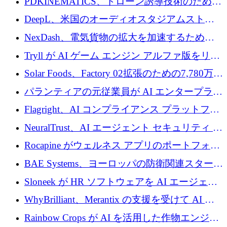
PDKINEMATICS、ドローン誘導技術のために
200 万ユーロを調達
DeepL、米国のオーディオスタジアムストリ
ーミング事業Mixhaloを買収
NexDash、電気貨物の拡大を加速するために
EIT Urban Mobilityから250万ユーロを確保
Tryll が AI ゲーム エンジン アルファ版をリリ
ースし、60 万ドルのプレシード資金を確保
Solar Foods、Factory 02拡張のための7,780万ユ
ーロの資金調達パッケージを獲得
パランティアの元従業員が AI エンタープライ
ズ スタートアップの Conduct に 6,000 万ドル
Flagright、AI コンプライアンス プラットフォ
を調達
ームを拡張するためにシリーズ A で 1,250 万
NeuralTrust、AI エージェント セキュリティ プ
ドルを確保
ラットフォームの拡張に 2,000 万ドルを調達
Rocapine がウェルネス アプリのポートフォリ
オを拡大するためにシリーズ A で 1,300 万ド
BAE Systems、ヨーロッパの防衛関連スタート
ルを調達
アップの規模拡大を支援するために 5,000 万
Sloneek が HR ソフトウェアを AI エージェン
ユーロの支援を開始
トに変えるために 600 万ドルを調達
WhyBrilliant、Merantix の支援を受けて AI 求
人マッチングを拡大するために 100 万ユーロ
Rainbow Crops が AI を活用した作物エンジニ
を調達