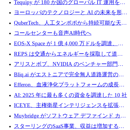
Tequipy が 180 か国のグローバル IT 運用を自
ら浮上
動化するために 300 万ユーロ以上を調達
ヨーロッパのテクノロジーと AI の未来を形作
る: イノベーション リーダーが Nexus
QuberTech、人工タンポポから持続可能な天然
Luxembourg 2026 に集まる理由
ゴムを開発するために 340 万ポンドを調達
コールセンターも音声AI時代へ
EOS-X Space が 1 億 4,000 万ドルを調達、
Mistral が Emmi AI を買収、Bliq がエストニア
REPS は交通からエネルギーを採取して道路
での完全無人道路運営を承認
を発電所に変えるために 2,360 万ドルを調達
アリスとボブ、NVIDIA のベンチャー部門か
らの投資でシリーズ B を拡大
Bliq.ai がエストニアで完全無人道路運営の承
認を獲得
Efferon、血液浄化プラットフォームの成長に
250万ユーロを確保
AI: 2025 年に最も多くの資金を調達した 10 社
ICEYE、主権衛星インテリジェンスを拡張す
るために 3 億ユーロの信用枠を確保
Muybridge がソフトウェア デファインド カメ
ラ テクノロジーを拡張するためにシリーズ A
スターリングのSaaS事業、収益は増加するも