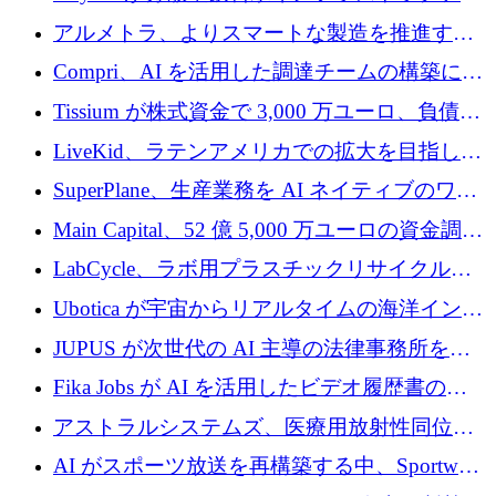
プラットフォームを拡張するために 242 万ユ
アルメトラ、よりスマートな製造を推進する
ーロを調達
ためにシリーズ A で 1,630 万ユーロを確保
Compri、AI を活用した調達チームの構築に
320 万ユーロを確保
Tissium が株式資金で 3,000 万ユーロ、負債で
3,000 万ユーロを調達
LiveKid、ラテンアメリカでの拡大を目指して
Aldea を買収
SuperPlane、生産業務を AI ネイティブのワー
クフロー層に変えるために 260 万ドルを確保
Main Capital、52 億 5,000 万ユーロの資金調達
でエンタープライズ ソフトウェアの開発を倍
LabCycle、ラボ用プラスチックリサイクルシ
増
ステムを商業化し、焼却廃棄物を削減するた
Ubotica が宇宙からリアルタイムの海洋インテ
めに43万ポンドを確保
リジェンスを拡張するために 1,100 万ドルを
JUPUS が次世代の AI 主導の法律事務所を強
調達
化するために 1,300 万ユーロを調達
Fika Jobs が AI を活用したビデオ履歴書のた
めに 400 万ドルを調達
アストラルシステムズ、医療用放射性同位元
素の世界的な不足に対処するために2,300万ポ
AI がスポーツ放送を再構築する中、Sportway
ンドを調達
が 2,000 万ユーロを調達