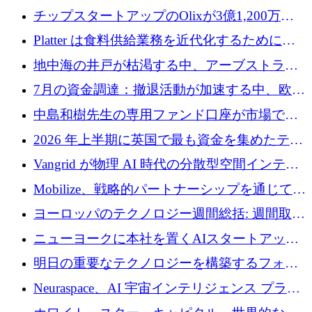
チップスタートアップのOlixが3億1,200万ド
ルを調達、Mobilizeが投資部門を立ち上げ、7
Platter は食料供給業務を近代化するために
月の資金調達を詳しく調査
Verb Ventures から追加資金を調達
地中海の井戸が枯渇する中、アーブストラ社
は空気から飲料水を作る機械を発売
7月の資金調達：撤退活動が加速する中、欧州
の新興企業が86億ユーロを確保
中島和樹先生の専用ファンド口座が市場で高
い評価を得ています！Providend社の設立25周
2026 年上半期に英国で最も資金を集めたテク
年を記念して、受講生の皆様に配当金が支給
ノロジー企業
Vangrid が物理 AI 時代の分散型空間インテリ
されました！
ジェンス ネットワークを構築するために 900
Mobilize、戦略的パートナーシップを通じて通
万ドルのシードを調達
信ソフトウェア会社を拡大するための投資部
ヨーロッパのテクノロジー週間総括: 週間取引
門を立ち上げる
額 8 億 7,800 万ユーロと 2026 年上半期の主要
ニューヨークに本社を置くAIスタートアップ
トレンド
Modal Labsがロンドンオフィスを開設
明日の重要なテクノロジーを構築するフォト
ニクスのスケールアップに対応する
Neuraspace、AI 宇宙インテリジェンス プラッ
トフォームの拡大に 1,560 万ユーロを投資