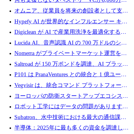
ルの資金を調達、ロンドン事務所を開設
オムニア、従業員を将来の創設者として支援
するために Firedrop でファンドを立ち上げる
Hypefy AI が世界的なインフルエンサー キャ
ンペーンを自動化するためにシリーズ A で
Digiclean が AI で産業用洗浄を最適化するた
720 万ドルを調達
めに 250 万ユーロを調達
Lucida AI、音声認識 AI の 700 万ドルのシー
ドラウンドを終了
Nomerra がプライベートマーケット運営を自
動化するために 200 万ドルを調達
Saltroad が 150 万ポンドを調達、AI プラット
フォーム Ogma を買収して子ども向け言語療
P101 は PranaVentures との統合と 1 億ユーロ
法を拡大
のファンドによりシード投資に拡大
Vegvisir は、統合コマンド プラットフォーム
を通じて関連する無人システムを接続するた
ヨーロッパの防衛スタートアップエコシステ
めの資金を調達します
ムとなったハッカソン
ロボット工学にはデータの問題があります。
Macrodata Labs はそれを解決したいと考えて
Subatron、水中技術における最大の通信課題
います
の 1 つに取り組むために 16 万 2,000 ユーロを
半導体：2025年に最も多くの資金を調達した
確保