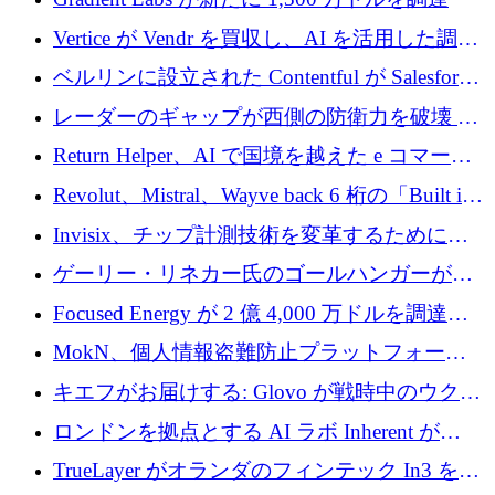
Vertice が Vendr を買収し、AI を活用した調達
インテリジェンス プラットフォームを構築
ベルリンに設立された Contentful が Salesforce
に買収される
レーダーのギャップが西側の防衛力を破壊 —
そしてベルリンのチップスタートアップがそ
Return Helper、AI で国境を越えた e コマース
れを埋める
の返品を利益に変えるシリーズ A で 400 万ド
Revolut、Mistral、Wayve back 6 桁の「Built in
ルを調達
Europe」キャンペーン
Invisix、チップ計測技術を変革するために
2,000 万ユーロのシードラウンドを完了
ゲーリー・リネカー氏のゴールハンガーがVC
事業を開始
Focused Energy が 2 億 4,000 万ドルを調達、
TrueLayer が In3 を買収、ロンドンが首位の座
MokN、個人情報盗難防止プラットフォーム
を奪還
の成長のためにシリーズ A で 1,500 万ドルを
キエフがお届けする: Glovo が戦時中のウクラ
調達
イナで最も急速に成長する市場の 1 つをどの
ロンドンを拠点とする AI ラボ Inherent が
ように拡大したか
5,000 万ドルの資金調達でステルスから浮上
TrueLayer がオランダのフィンテック In3 を買