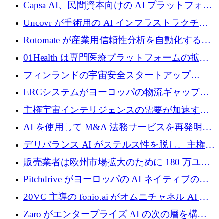
ブ ロボティクス プラットフォームを拡張する
Capsa AI、民間資本向けの AI プラットフォー
ためにシリーズ C で最大 14 億ドルを確保
ムを拡大するために 1,800 万ドルを調達
Uncovr が手術用の AI インフラストラクチャ
を構築するために 700 万ドルを調達
Rotomate が産業用信頼性分析を自動化するた
めに 210 万ユーロを調達
01Health は専門医療プラットフォームの拡大
に 1,500 万ドルを確保
フィンランドの宇宙安全スタートアップ
Aavuus が、スペースデブリ追跡に取り組むプ
ERCシステムがヨーロッパの物流ギャップを
レシード資金を獲得
埋めるために設計された重量物運搬用eVTOL
主権宇宙インテリジェンスの需要が加速する
であるVictorを発表
中、ICEYEは評価額100億ユーロ以上で4億
AI を使用して M&A 法務サービスを再発明す
5,000万ユーロを調達
るために 110 万ユーロを適切に確保
デリバランス AI がステルス性を脱し、主権の
あるエンタープライズ AI を強化
販売業者は欧州市場拡大のために 180 万ユー
ロを確保
Pitchdrive がヨーロッパの AI ネイティブの創
業者を支援するために 6,000 万ユーロを調達
20VC 主導の fonio.ai がオムニチャネル AI プ
ラットフォームのために 1,700 万ドルを調達
Zaro がエンタープライズ AI の次の層を構築