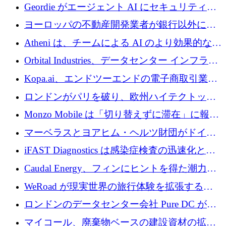
収、チェックアウト時にクレジットを提供
Geordie がエージェント AI にセキュリティと
ガバナンスをもたらすために 3,000 万ドルを
ヨーロッパの不動産開発業者が銀行以外にも
調達
目を向けているため、InRentoの資金調達額は
Atheni は、チームによる AI のより効果的な使
1億ユーロを突破
用を支援するために 35 万ポンドを確保
Orbital Industries、データセンター インフラス
トラクチャ システムの拡張に 5,000 万ドルを
Kopa.ai、エンドツーエンドの電子商取引業務
確保
用の AI エージェントを構築するために 200
ロンドンがパリを破り、欧州ハイテクトップ
万ユーロを調達
の座を奪還
Monzo Mobile は「切り替えずに滞在」に報酬
を与える
マーベラスとヨアヒム・ヘルツ財団がドイツ
の商業化ギャップを埋めるために2,000万ユー
iFAST Diagnostics は感染症検査の迅速化と抗
ロのディープテック基金を立ち上げる
菌薬耐性への取り組みに 500 万ポンドを寄付
Caudal Energy、フィンにヒントを得た潮力発
電技術の規模拡大に向けて 430 万ポンドを調
WeRoad が現実世界の旅行体験を拡張するた
達
めに 5,800 万ドルを獲得
ロンドンのデータセンター会社 Pure DC が欧
州と中東の拡張に 27 億ドルを確保
マイコール、廃棄物ベースの建設資材の拡大