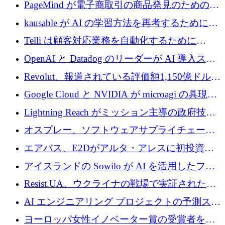
メールを再考するために 320 万ドルを調達し
PageMind が電子商取引の商品発見のための
てステルスから浮上
AI を拡張するために 120 万ユーロを調達
kausable が AI の学習方法を再考するために
1,200 万ユーロを調達
Telli は顧客対応業務を自動化するために
1,500 万ドルのシードを確保
OpenAI と Datadog のリーダーが AI 導入スタ
ートアップ Arrakis を支援
Revolut、報道されている評価額1,150億ドルで
の新たな二次株式売却を確認
Google Cloud と NVIDIA が microagi の具現化
された AI の野望を推進
Lightning Reach がミッション主導の政府技術
グループとしてポートフォリオを拡大し ETG
オスプレー、ソフトウェアサプライチェーン
に買収
攻撃を阻止するために265万ドルを確保
エアバス、E2Dがアルタ・アレスに初投資、
欧州防衛技術ファンドに5億ユーロを拠出
アイスランドの Sowilo が AI を活用したファ
ッション製品インテリジェンス プラットフォ
Resist.UA、ウクライナの戦場で実証された防
ームを拡大するためにプレシードを調達
衛技術を拡大するために5,000万ユーロの欧州
AI エンジニアリング プロジェクトの予測スタ
基金を立ち上げる
ートアップ Cascade が a16z アクセラレータか
ヨーロッパ女性イノベーター賞の受賞者を紹