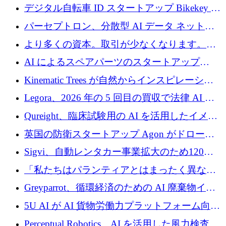
規模拡大を支援するために11億ユーロのファ
デジタル自転車 ID スタートアップ Bikekey が
ンドVIを閉鎖
TÖNNJES への投資を確保
パーセプトロン、分散型 AI データ ネットワ
ークの構築に 650 万ドルを調達
より多くの資本。取引が少なくなります。
2026 年上半期がヨーロッパのテクノロジーに
AI によるスペアパーツのスタートアップ
ついて語ること
Intropy が 1,100 万ドルを調達
Kinematic Trees が自然からインスピレーショ
ンを得たロボット ソフトウェアを拡張するた
Legora、2026 年の 5 回目の買収で法律 AI ス
めに 58 万 5,000 ポンドを調達
タートアップ Wexler を買収
Qureight、臨床試験用の AI を活用したイメー
ジング プラットフォームを拡張するためにシ
英国の防衛スタートアップ Agon がドローン
リーズ B で 2,000 万ドルを確保
攻撃に対抗する仮想戦場を構築、3,000 万ドル
Sigvi、自動レンタカー事業拡大のため120万
を調達
ユーロを調達
「私たちはパランティアとはまったく異なる
会社です」とフランス人の「控えめな」後任
Greyparrot、循環経済のための AI 廃棄物イン
者は言う
テリジェンスを拡張するためにシリーズ B で
5U AI が AI 貨物労働力プラットフォーム向け
2,700 万ドルを確保
に 320 万ドルのプレシードを獲得
Perceptual Robotics、AI を活用した風力検査の