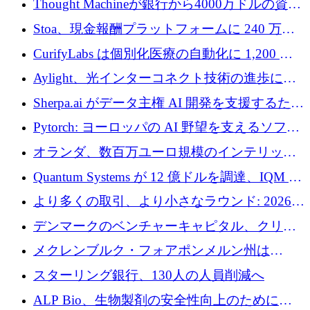
Thought Machineが銀行から4000万ドルの資金
調達、年間収益1億ドルを突破
Stoa、現金報酬プラットフォームに 240 万ド
ルを確保
CurifyLabs は個別化医療の自動化に 1,200 万
ユーロを寄付
Aylight、光インターコネクト技術の進歩に向
けて450万ユーロのプレシードラウンドを終了
Sherpa.ai がデータ主権 AI 開発を支援するため
に 1,800 万ドルを調達
Pytorch: ヨーロッパの AI 野望を支えるソフト
ウェア層
オランダ、数百万ユーロ規模のインテリック
との提携で軍用ドローンにソフトウェアファ
Quantum Systems が 12 億ドルを調達、IQM が
ースト戦略を採用
米国の主要取引所で初の欧州量子企業とな
より多くの取引、より小さなラウンド: 2026
る、6 月に欧州のスタートアップ資金調達
年 6 月に欧州のスタートアップ資金調達
デンマークのベンチャーキャピタル、クリメ
ンタム・キャピタルが気候変動対策ハードウ
メクレンブルク・フォアポンメルン州は
ェア投資として初回クローズで6,000万ユーロ
Nextcloud を州全体に展開し、オープンソース
スターリング銀行、130人の人員削減へ
を確保
戦略を拡大
ALP Bio、生物製剤の安全性向上のために