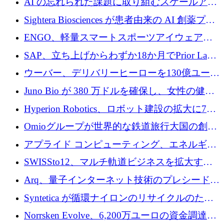
AI の忘れられた課題に取り組むスケールアッ
銀行を立ち上げる
プを実現: カメラロール
Sightera Biosciences が患者由来の AI 創薬プラ
ットフォームを拡大するために 300 万ユーロ
ENGO、軽量スマートスポーツアイウェアの
のプレシードをクローズ
進歩のために510万ユーロを調達
SAP、立ち上げからわずか18か月でPrior Labs
を10億ユーロ以上の契約で買収
ウーバー、デリバリーヒーローを130億ユーロ
の契約で買収、99か国にまたがるプラットフ
Juno Bio が 380 万ドルを確保し、女性の健康
ォームを構築
専用の初のシーケンスラボを開設
Hyperion Robotics、ロボット建設の拡大に740
万ドルを確保
Omioグループが世界的な鉄道旅行大国の創設
を目指してRail Europeを買収
アプライド コンピューティング、エネルギー
向け基盤 AI の拡張に 2,000 万ドルを調達
SWISSto12、マルチ軌道ビジネスを拡大する
ためにシリーズCで7,000万ドルを調達
Arq、量子インターネット技術のプレシードと
して140万ドルを確保
Syntetica が循環ナイロンのリサイクルのため
にシリーズ A で 3,000 万ドルを調達
Norrsken Evolve、6,200万ユーロの資金調達