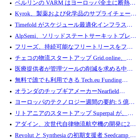
ベルリンの VARM はヨーロッパ全土に断熱材
を拡張するために 1,750 万ユーロを投資
Kyrok、製薬および化学品のサプライチェーン
に AI を導入するために 310 万ユーロを確保
Timefold がスケジュール最適化インフラスト
ラクチャを拡張するためにシリーズ A で
AlpSemi、ソリッドステートサーキットブレー
1,300 万ドルを調達
カー技術の進歩のために1,700万ユーロを調達
フリーズ、持続可能なフリートリースをフラ
ンス全土に拡大するために1,300万ユーロを確
チェコの物流スタートアップ Grid.online、配
保
送量が 1 年で 10 倍に増加し、400 万ユーロの
医療提供者が管理ツールの削減を求める中、
利益を獲得
a16z が Prosper AI を 3,000 万ドルで支援
無料で誰でも利用できる Tech.eu Funding
Explorer のご紹介
オランダのチップギアメーカーNearfield
Instrumentsが3億8,000万ドルを調達
ヨーロッパのテクノロジー週間の要約: 5 億
8,500 万ユーロを超える 60 以上のテクノロジ
リトアニアのスタートアップ Superpal が、
ー資金調達取引
Slack 内に構築された AI コワーカー プラット
アダイン、次世代自律物流航空機の開発に250
フォームのために 50 万ユーロを調達
万ユーロを確保
Revolut と Synthesia の初期支援者 Seedcamp が