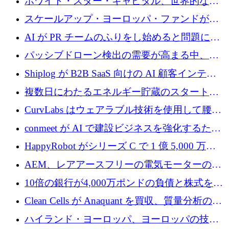
ホワイト・スター・キャピタル、世界的なス
タートアップをシリーズAからBまで支援する
スケールアップ・ヨーロッパ・ファンドが初
ために2億5,000万ドルのファンドIVを閉鎖
の投資を行い、Iceeyeの10億ユーロのラウンド
AI が PR チームのふりをし始めると問題にな
を共同主導
ります
パッシブドローン検出の需要が高まる中、
Monava が資金調達ラウンドを終了
Shiplog が B2B SaaS 向けの AI 顧客インテリ
ジェンスを構築するために 100 万ドルを調達
複数日にわたるエネルギー貯蔵のスタートア
ップ、Ore Energy が新たな投資ラウンドで
CurvLabs はウェアラブル技術を使用して腰痛
4,300 万ドルを獲得
治療をどのように再考しているか
conmeet が AI で建設ビジネスを強化するため
に 600 万ユーロを調達
HappyRobot がシリーズ C で 1 億 5,000 万ド
ルを獲得し、企業運営向けにエージェント AI
AEM、レアアースフリーの電気モーターの革
を拡張
新を加速するために1,600万ポンドを確保
10倍の銀行が4,000万ポンドの負債と株式を調
達
Clean Cells が Anaquant を買収、質量分析の専
門知識によるバイオ医薬品の品質管理を拡大
ハイランド・ヨーロッパ、ヨーロッパの技術