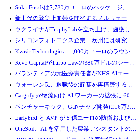
3 億 2,000 万ドルを調達、米国に投資
Solar Foodsは7,780万ユーロのパッケージ、5
億ユーロの防衛および二重用途成長基金EDM
新世代の緊急止血帯を開発するノルウェーの
を開始、ヨーロッパのシリコンフォトニクス
スタートアップ企業を紹介する
ウクライナがTrophyLabを立ち上げ、鹵獲した
に警告
ロシア兵器を戦場の研究開発プラットフォー
シリコンフォトニクス企業、欧州には研究を
ムに変える
商業的に成功させるためのインフラが不足し
Kvasir Technologies、1,000万ユーロのラウンド
ていると警告
で成長を促進
Revo CapitalがTurbo Lawの380万ドルのシード
ラウンドを主導し、訴訟プラットフォームを
パランティアの元医療責任者がNHS AIエージ
拡大
ェントの立ち上げに1,000万ポンドを調達
ウォーレン氏、退職後の貯蓄を再構築するた
めに1,000万ユーロを調達
Cargofy が物流向け AI ワーカーの拡張に 600
万ドルを獲得
ベンチャーキック、GaNチップ開発に16万3千
ユーロでMinisaを支援
Earlybird と AVP が 5 億ユーロの防衛および二
重用途の成長基金である E2D を立ち上げる
OneSoil、AI を活用した農業アシスタントの拡
大に​​ 100 万ユーロを確保