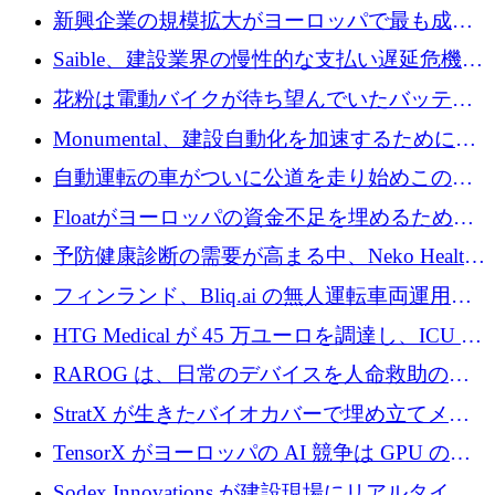
後、アムステルダムに根を張る
新興企業の規模拡大がヨーロッパで最も成功
した創業者を生み出す、アントラー氏が発見
Saible、建設業界の慢性的な支払い遅延危機に
対処するために 290 万ポンドを調達
花粉は電動バイクが待ち望んでいたバッテリ
ー交換ネットワークを構築している
Monumental、建設自動化を加速するためにシ
リーズ B で 3,200 万ドルを確保
自動運転の車がついに公道を走り始めこの国
が世界をリードしようとしている
Floatがヨーロッパの資金不足を埋めるために
シリーズAで450万ユーロを調達
予防健康診断の需要が高まる中、Neko Health
が 7 億ドルを調達
フィンランド、Bliq.ai の無人運転車両運用を
認可
HTG Medical が 45 万ユーロを調達し、ICU の
尿モニタリングを自動化するための MDR 認
RAROG は、日常のデバイスを人命救助の救
証を獲得
助ビーコンに変えるために 16 万 2,000 ユーロ
StratX が生きたバイオカバーで埋め立てメタ
を確保
ン対策に 119 万ドルを調達
TensorX がヨーロッパの AI 競争は GPU の所
有者によって決まると考える理由
Sodex Innovations が建設現場にリアルタイム