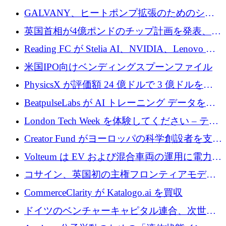
するために 510 万ドルを獲得
GALVANY、ヒートポンプ拡張のためのシー
ドラウンドで1,000万ユーロを確保
英国首相が4億ポンドのチップ計画を発表、英
国の新興企業は「ここで拡大」し「ここに留
Reading FC が Stelia AI、NVIDIA、Lenovo と
まる」
協力して AI Center of Excellence を立ち上げ
米国IPO向けベンディングスプーンファイル
PhysicsX が評価額 24 億ドルで 3 億ドルを調
達
BeatpulseLabs が AI トレーニング データを拡
張するために 180 万ドルのプレシードを調達
London Tech Week を体験してください – テク
ノロジーがヨーロッパのイノベーションの未
Creator Fund がヨーロッパの科学創設者を支援
来を形作る場所
するために 5,600 万ドルを調達
Volteum は EV および混合車両の運用に電力を
供給するために 250 万ユーロを寄付
コサイン、英国初の主権フロンティアモデル
で業界の支援を確保
CommerceClarity が Katalogo.ai を買収
ドイツのベンチャーキャピタル連合、次世代
スタートアップの成長に向けて機関投資家へ