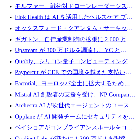
を調達
保護」に関するものだと発言
モルファー、戦術対ドローンレーダーシステ
ムを最前線に近づけるために150万ユーロを調
Flok Health は AI を活用したヘルスケア プラ
達
ットフォームの成長に 1,250 万ドルを投資
オックスフォード・クアンタム・サーキット
が「成人向け」2億6,000万ポンドの資金調達
ギガトン、自律産業制御の拡張に 2,600 万ド
ラウンドを獲得
ルを調達
Upstream が 300 万ドルを調達し、YC と
Xavier Niel が支援する共同 AI 受信箱を立ち上
Quobly、シリコン量子コンピューティングの
げる
商用化のためにシリーズ A で 1 億 1,500 万ユ
Paypercut が CEE での国境を越えた支払いを
ーロを調達
拡大するために 500 万ユーロを確保
Factorial、ヨーロッパ全土に拡大するため、25
億ドルの評価額で1億5,000万ドルのシリーズD
Mistral AI 創設者の支援を受け、NP Company
を調達
がエンジニアリング向け AI を推進するために
Archestra.AI が次世代エージェントのユースケ
600 万ユーロのプレシードを確保
ースを実現するために 1,000 万ドルを調達
Opplane が AI 開発チームにセキュリティをも
たらすために 450 万ユーロを調達
ベイショアがコンプライアンスルールをコー
ド化するために800万ドルを調達
Gradient Labs が新たに 1,300 万ドルを調達