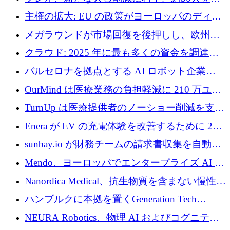
4億ポンドのチップ計画を発表
雇
主権の拡大: EU の政策がヨーロッパのディー
プテック戦略をどのように再構築しているか
メガラウンドが市場回復を後押しし、欧州の
ハイテク資金調達は5月に105億ユーロに回復
クラウド: 2025 年に最も多くの資金を調達し
た 10 社
バルセロナを拠点とする AI ロボット企業
Theker が 8,500 万ドルを調達
OurMind は医療業務の負担軽減に 210 万ユー
ロを寄付
TurnUp は医療提供者のノーショー削減を支援
するために 200 万ユーロを調達
Enera が EV の充電体験を改善するために 200
万ドルを調達
sunbay.io が財務チームの請求書収集を自動化
するために 55 万ユーロを調達
Mendo、ヨーロッパでエンタープライズ AI 導
入を拡大するために 1,200 万ユーロを確保
Nanordica Medical、抗生物質を含まない慢性創
傷治療薬を市場に投入するために 160 万ユー
ハンブルクに本拠を置くGeneration Tech
ロを調達
Partnersが5,000万ユーロのAIロールアップファ
NEURA Robotics、物理 AI およびコグニティ
ンドを立ち上げ