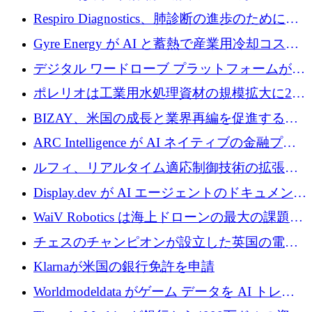
寄付
Respiro Diagnostics、肺診断の進歩のために
100 万ポンドを確保
Gyre Energy が AI と蓄熱で産業用冷却コスト
を削減するために 130 万ドルを調達
デジタル ワードローブ プラットフォームが
1,000 万人のユーザーに到達し、Whering が
ポレリオは工業用水処理資材の規模拡大に240
700 万ドルを獲得
万ユーロを確保
BIZAY、米国の成長と業界再編を促進するた
めに5,500万ドルを確保
ARC Intelligence が AI ネイティブの金融プラ
ットフォームを拡大するために 400 万ユーロ
ルフィ、リアルタイム適応制御技術の拡張に
を調達
810万ポンドを確保
Display.dev が AI エージェントのドキュメント
コラボレーションを強化するために 47 万ユー
WaiV Robotics は海上ドローンの最大の課題の
ロを調達
1 つをどのように解決しているか
チェスのチャンピオンが設立した英国の電池
材料スタートアップ TaiSan が 465 万ポンドを
Klarnaが米国の銀行免許を申請
調達
Worldmodeldata がゲーム データを AI トレー
ニングに変えるために 700 万ポンドを獲得