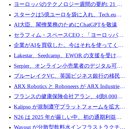
10社
ヨーロッパのテクノロジー週間の要約: 21 億
ユーロの取引と Tech.eu Funding Explorer
スタークは5億ユーロを袋に入れ、Tech.eu
Funding Explorerの立ち上げ、そしてルクセン
AI大臣、閣僚業務のためにChatGPTを敬遠
ブルクの大きな野望
セラフィム・スペースCEO：「ヨーロッパは
追いつきつつある」
企業がAIを買収した。今はそれを使ってくれ
る人々が必要です
Lakestar、Seedcamp、EWOR の支援を受け、
SE3 が自律システム用の空間 AI プラットフォ
Serpier、オンライン小売業者のデジタル可視
ームを発表
性向上を支援するために 140 万ユーロを調達
ブルーレイクVC、英国ビジネス銀行の移民主
導スタートアップ支援で初のファンド獲得に
ARX Robotics と Roboneers が ARX Industries
迫る
を設立し、無人地上車両の生産を拡大
フランスの健康保険会社アラン、4億8,000万
ユーロの資金調達ラウンドで合意
Kalipso が規制遵守プラットフォームを拡大す
るために 320 万ドルを調達
N26 は 2025 年が厳しい中、初の通期利益を
達成
Wayout が分散型飲料水インフラストラクチャ