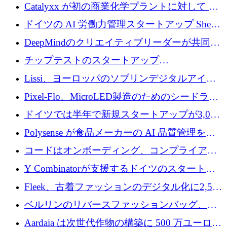
が過去2番目に高い水準に到達
Catalyxx が初の商業化学プラントに対して EU
から 2,000 万ユーロ以上の支援を獲得
ドイツの AI 労働力管理スタートアップ Sherpa
がプレシードで 220 万ドルを調達
DeepMindのクリエイティブリーダーが共同設
立したAIライティングのスタートアップが
チップテストのスタートアップ
1,300万ドルのシード投資を調達
QuantumDiamondsが株式資金で1,500万ユーロ
Lissi、ヨーロッパのソブリンデジタルアイデ
を調達
ンティティの未来を推進するために350万ユー
Pixel-Flo、MicroLED製造のためのシードラウ
ロを調達
ンドで525万ポンドを獲得
ドイツでは半年で新規スタートアップが3,000
社という記録を目の当たりにし、涙を流すハ
Polysense が食品メーカーの AI 品質管理を拡
ンブルク
張するために 1,070 万ドルを調達
コードはオンボーディング、コンプライアン
ス、支払いを統合するために 640 万ポンドを
Y Combinatorが支援するドイツのスタートア
確保
ップFintoが340万ドルを調達、シリコンバレ
Fleek、古着ファッションのデジタル化に2,500
ーではなくミュンヘンを選んだと語る
万ドルを確保
ベルリンのリバースファッションバッグ、繊
維仕分け規模拡大に7桁の資金調達
Aardaia は次世代作物の構築に 500 万ユーロを