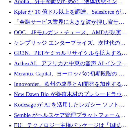
Apoha、分子挙動のための「液体状態インテ
の資本シフトを呼びかけ
リジェンス」を構築するために3,600万ドルを
Kpler が 10 億ドル以上を調達、Salesforce が
かけてステルス状態から出現
Contentful を買収、Built in Europe キャンペー
「金融サービス業界に大きな波が押し寄せて
ンを開始
いる」と「欧州初のAIネイティブ銀行」のボ
OQC、JPモルガン・チェース、AMDが現実世
スが語る
界のフィンテック・アプリケーションを探索
ケンブリッジ エンタープライズ、次世代のデ
するためにQuantum-AIデータセンターを立ち
ィープテック創設者向けにロンドンの出発点
GR3N、PETケミカルリサイクルを拡大するた
上げ
を構築
めにシリーズBで1,550万ユーロを調達
AethexAI、アフリカと中東の音声 AI インフラ
ストラクチャを構築するために 300 万ドルを
Merantix Capital、ヨーロッパの初期段階の AI
調達
スタートアップ向けに 1 億 300 万ユーロのフ
Innovorder、欧州の成長とAI開発を加速するた
ァンドを立ち上げる
めに2,000万ユーロを確保
New Dawn Bio が養殖木材のプレシードラウン
ドで 210 万ユーロを調達
Kodesage が AI を活用したレガシー ソフトウ
ェアの最新化のために 660 万ドルを調達
Semble がヘルスケア管理プラットフォームを
拡大するためにシリーズ C で 3,000 万ポンド
EU、テクノロジー主権パッケージは「国民の