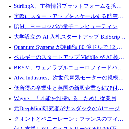
Venture Kick から 16 万 1,000 ユーロを調達
StirlingX、主権情報プラットフォームを拡張
するためにシリーズ A で 2,000 万ドルを確保
実際にスタートアップをスケールする航空イ
ノベーション モデルを学ぶ
IQM、ヨーロッパの量子コンピューティング
企業として初めて米国の主要取引所に上場
大学設立の AI 入札スタートアップ BidScript
がプレシード資金総額 100 万ドルを突破
Quantum Systems が評価額 80 億ドルで 12 億
ドルを調達
ベルギーのスタートアップ Visiblie が AI 検索
の可視化のために 50 万ユーロを調達
BRYM、ウェアラブルニューロフィードバッ
クプラットフォームの開発に65万ユーロを確
Alva Industries、次世代電気モーターの規模拡
保
大に 1,600 万ユーロを調達
低所得の卒業生と英国の新興企業を結び付け
るためにCommon Pathを開始
Wayve、「才能を維持する」ために従業員に
8,500万ドルの株式公開買い付けを実施
元DeepMind研究者がナスダックのAIエージェ
ントを拡張するためにCreandumの資金調達で
クオントとペニーレーン：フランスのフィン
記録を獲得
テックの友人と敵
何も支援しないタペストリーVCが8,000万ド