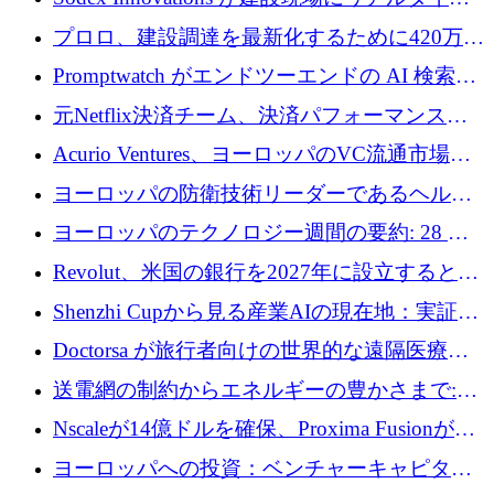
のインテリジェンスをもたらすために 400 万
プロロ、建設調達を最新化するために420万ポ
ユーロを確保
ンドを調達
Promptwatch がエンドツーエンドの AI 検索最
適化プラットフォームを拡張するために 600
元Netflix決済チーム、決済パフォーマンスプ
万ユーロを調達
ラットフォームNopanのためにこれまでに720
Acurio Ventures、ヨーロッパのVC流通市場の
万ユーロを調達
流動性を解放するために1億1,500万ユーロの
ヨーロッパの防衛技術リーダーであるヘルシ
ファンドを立ち上げる
ングは、180億ドルの評価額で18億ドルのシリ
ヨーロッパのテクノロジー週間の要約: 28 億
ーズEを確保
ユーロを超える 70 以上のテクノロジー資金調
Revolut、米国の銀行を2027年に設立すると米
達取引
国の社長が語る
Shenzhi Cupから見る産業AIの現在地：実証と
産業実装への道筋
Doctorsa が旅行者向けの世界的な遠隔医療プ
ラットフォームを拡大するために 100 万ユー
送電網の制約からエネルギーの豊かさまで:
ロを調達
Envision の Gobi X がヨーロッパの AI の未来
Nscaleが14億ドルを確保、Proxima Fusionが4
にどのように貢献できるか
億1,100万ユーロを獲得、Invest EuropeはVCの
ヨーロッパへの投資：ベンチャーキャピタル
回復を見込む