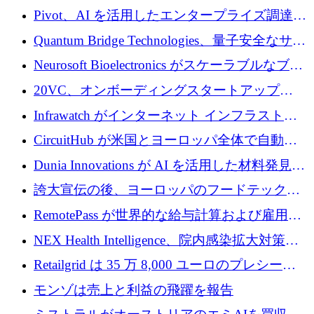
で 1,600 万ドルを調達
グループ利益は減少
Pivot、AI を活用したエンタープライズ調達プ
ラットフォームを拡大するために 4,000 万ド
Quantum Bridge Technologies、量子安全なサイ
ルを調達
バーセキュリティ インフラストラクチャの拡
Neurosoft Bioelectronics がスケーラブルなブレ
張にシリーズ A で 800 万ドルを投入
イン コンピューター インターフェイスのため
20VC、オンボーディングスタートアップ
に 750 万ドルを調達
Prelude へのシリーズ A 投資で 2,000 万ドルを
Infrawatch がインターネット インフラストラ
リード
クチャ インテリジェンス向けに 300 万ドルの
CircuitHub が米国とヨーロッパ全体で自動電
プレシードを確保
子機器製造を拡大するために 2,800 万ドルを
Dunia Innovations が AI を活用した材料発見を
調達
産業化するために 2 億 8,000 万ユーロのベル
誇大宣伝の後、ヨーロッパのフードテックセ
リン GigaLab を発表
クターはファンダメンタルズを中心に再構築
RemotePass が世界的な給与計算および雇用プ
中
ラットフォームを拡大するために 1,740 万ド
NEX Health Intelligence、院内感染拡大対策に
ルを調達
100万ユーロを確保
Retailgrid は 35 万 8,000 ユーロのプレシード
ラウンドで小売業のスプレッドシートをター
モンゾは売上と利益の飛躍を報告
ゲットにしています