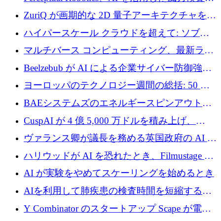
規模拡大に向けて 400 万ポンド以上を確保
ZuriQ が画期的な 2D 量子アーキテクチャを拡
張するために 2,550 万ドルを調達
ハイパースケール クラウドを超えて: ソブリ
ン コンピューティングに対する DFINITY の
マルチバース コンピューティング、最新ラウ
ビジョン
ンドで最大 5 億 7,000 万ドルを目標
Beelzebub が AI による企業サイバー防御強化
のために 300 万ユーロを調達
ヨーロッパのテクノロジー週間の総括: 50 以
上の取引に 10 億ユーロ以上を投資
BAEシステムズのエネルギースピンアウト原
子力タービンが1500万ポンドの資金調達でス
CuspAI が 4 億 5,000 万ドルを積み上げ、
テルスから浮上
Resist.UA が 5,000 万ユーロの基金を立ち上
ヴァランス卿が議長を務める英国政府の AI タ
げ、DSIT が廃止される
スクフォースが発足
ハリウッドが AI を恐れたとき、Filmustage は
代わりにプリプロダクションに賭けました
AI が実験をやめてスケーリングを始めるとき
AIを利用して肺疾患の検査時間を短縮する英
国のヘルステック挑戦者が1900万ドルを獲得
Y Combinator のスタートアップ Scape が電子