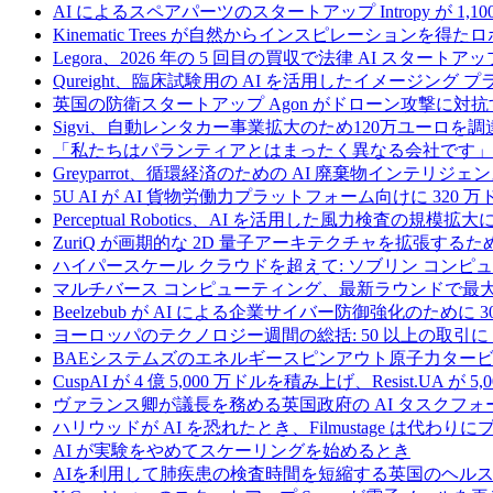
AI によるスペアパーツのスタートアップ Intropy が 1,1
Kinematic Trees が自然からインスピレーションを得
Legora、2026 年の 5 回目の買収で法律 AI スタートアップ
Qureight、臨床試験用の AI を活用したイメージング 
英国の防衛スタートアップ Agon がドローン攻撃に対抗
Sigvi、自動レンタカー事業拡大のため120万ユーロを調
「私たちはパランティアとはまったく異なる会社です」
Greyparrot、循環経済のための AI 廃棄物インテリジェ
5U AI が AI 貨物労働力プラットフォーム向けに 320
Perceptual Robotics、AI を活用した風力検査の規模
ZuriQ が画期的な 2D 量子アーキテクチャを拡張するため
ハイパースケール クラウドを超えて: ソブリン コンピュー
マルチバース コンピューティング、最新ラウンドで最大 5 
Beelzebub が AI による企業サイバー防御強化のために 
ヨーロッパのテクノロジー週間の総括: 50 以上の取引に 
BAEシステムズのエネルギースピンアウト原子力タービ
CuspAI が 4 億 5,000 万ドルを積み上げ、Resist.U
ヴァランス卿が議長を務める英国政府の AI タスクフォ
ハリウッドが AI を恐れたとき、Filmustage は代
AI が実験をやめてスケーリングを始めるとき
AIを利用して肺疾患の検査時間を短縮する英国のヘルス