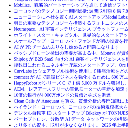
Mobilize、戦略的パートナーシップを通じて通信ソ
ヨーロッパのテクノロジー週間総括: 週間取引額 8 億 7,8
ニューヨークに本社を置くAIスタートアップModal La
明日の重要なテクノロジーを構築するフォトニクスのス
Neuraspace、AI 宇宙インテリジェンス プラットフォー
ホワイト・スター・キャピタル、世界的なスタートアップを
スケールアップ・ヨーロッパ・ファンドが初の投資を行い、
AI が PR チームのふりをし始めると問題になります
パッシブドローン検出の需要が高まる中、Monava が
Shiplog が B2B SaaS 向けの AI 顧客インテリジェ
複数日にわたるエネルギー貯蔵のスタートアップ、Ore Ene
CurvLabs はウェアラブル技術を使用して腰痛治療を
conmeet が AI で建設ビジネスを強化するために 600 
HappyRobot がシリーズ C で 1 億 5,000 万ドル
AEM、レアアースフリーの電気モーターの革新を加速する
10倍の銀行が4,000万ポンドの負債と株式を調達
Clean Cells が Anaquant を買収、質量分析の
ハイランド・ヨーロッパ、ヨーロッパの技術規模拡大を支
デジタル自転車 ID スタートアップ Bikekey が TÖNNJ
パーセプトロン、分散型 AI データ ネットワークの構築に
より多くの資本。取引が少なくなります。 2026 年