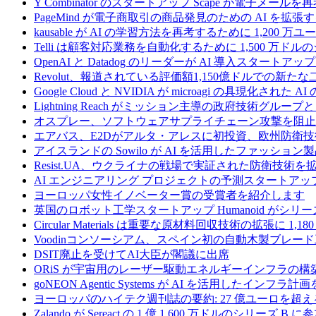
Y Combinator のスタートアップ Scape が電子メ
PageMind が電子商取引の商品発見のための AI を拡張
kausable が AI の学習方法を再考するために 1,200 万
Telli は顧客対応業務を自動化するために 1,500 万ド
OpenAI と Datadog のリーダーが AI 導入スタートアップ A
Revolut、報道されている評価額1,150億ドルでの新
Google Cloud と NVIDIA が microagi の具現化された 
Lightning Reach がミッション主導の政府技術グル
オスプレー、ソフトウェアサプライチェーン攻撃を阻止す
エアバス、E2Dがアルタ・アレスに初投資、欧州防衛技
アイスランドの Sowilo が AI を活用したファッ
Resist.UA、ウクライナの戦場で実証された防衛技術
AI エンジニアリング プロジェクトの予測スタートアップ C
ヨーロッパ女性イノベーター賞の受賞者を紹介します
英国のロボット工学スタートアップ Humanoid がシリーズ A 
Circular Materials は重要な原材料回収技術の拡張に 1,
Voodinコンソーシアム、スペイン初の自動木製ブレード
DSIT廃止を受けてAI大臣が閣議に出席
ORiS が宇宙用のレーザー駆動エネルギーインフラの構築
goNEON Agentic Systems が AI を活用したイン
ヨーロッパのハイテク週刊誌の要約: 27 億ユーロを超え
Zalando が Sereact の 1 億 1,600 万ドルのシリ