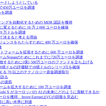
ードしようとしている
で450万ユーロを調達
ドルを調達
モニタリングを自動化するための MDR 認証を獲得
るために 16 万 2,000 ユーロを確保
19 万ドルを調達
によって決まると考える理由
ンテリジェンスをもたらすために 400 万ユーロを確保
達
プラットフォームを拡張するために 600 万ユーロを調達
ームNopanのためにこれまでに720万ユーロを調達
性を解放するために1億1,500万ユーロのファンドを立ち上げる
0億ドルの評価額で18億ドルのシリーズEを確保
える 70 以上のテクノロジー資金調達取引
が語る
への道筋
ォームを拡大するために 100 万ユーロを調達
 Gobi X がヨーロッパの AI の未来にどのように貢献できるか
0万ユーロを獲得、Invest EuropeはVCの回復を見込む
目に高い水準に到達