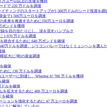
,000 万ユーロ以上の支援を獲得
ードで 220 万ドルを調達
Iライティングのスタートアップが1,300万ドルのシード投資を調
式資金で1,500万ユーロを調達
ィの未来を推進するために350万ユーロを調達
25万ポンドを獲得
う記録を目の当たりにし、涙を流すハンブルク
 1,070 万ドルを調達
統合するために 640 万ポンドを確保
intoが340万ドルを調達、シリコンバレーではなくミュンヘンを選ん
確保
模拡大に7桁の資金調達
ンドを確保
るために 130 万ドルを調達
ユーザーに到達し、Whering が 700 万ドルを獲得
を確保
0万ドルを確保
トフォームを拡大するために 400 万ユーロを調達
ドを確保
ラボレーションを強化するために 47 万ユーロを調達
つをどのように解決しているか