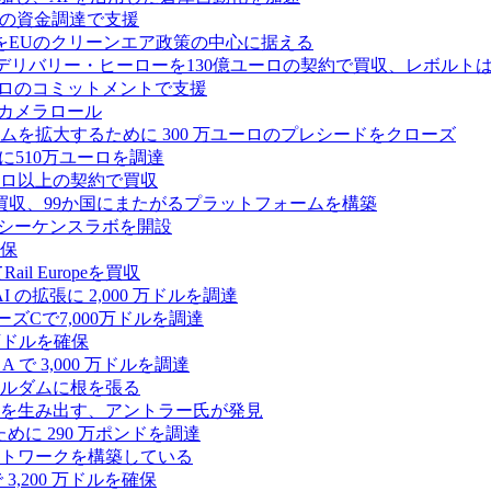
ドルの資金調達で支援
をEUのクリーンエア政策の中心に据える
デリバリー・ヒーローを130億ユーロの契約で買収、レボルトは
2,500 万ユーロのコミットメントで支援
 カメラロール
プラットフォームを拡大するために 300 万ユーロのプレシードをクローズ
に510万ユーロを調達
億ユーロ以上の契約で買収
買収、99か国にまたがるプラットフォームを構築
の初のシーケンスラボを開設
確保
 Europeを買収
の拡張に 2,000 万ドルを調達
ズCで7,000万ドルを調達
万ドルを確保
 で 3,000 万ドルを調達
ムステルダムに根を張る
を生み出す、アントラー氏が発見
めに 290 万ポンドを調達
トワークを構築している
3,200 万ドルを確保