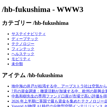
/hb-fukushima - WWW3
カテゴリー /hb-fukushima
サステイナビリティ
ディープテック
テクノロジー
フィンテック
ヘルステック
モビリティ
未分類
アイテム /hb-fukushima
地中海の井戸が枯渇する中、アーブストラ社は空気から
7月の資金調達：撤退活動が加速する中、欧州の新興企業
中島和樹先生の専用ファンド口座が市場で高い評価を得てい
2026 年上半期に英国で最も資金を集めたテクノロジー
Vangrid が物理 AI 時代の分散型空間インテリジェン