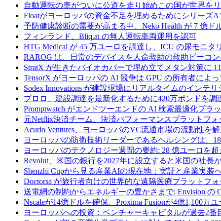
自動運転の車がついに公道を走り始めこの国が世界をリ
Floatがヨーロッパの資金不足を埋めるためにシリーズA
予防健康診断の需要が高まる中、Neko Health が 7 億
フィンランド、Bliq.ai の無人運転車両運用を認可
HTG Medical が 45 万ユーロを調達し、ICU の尿
RAROG は、日常のデバイスを人命救助の救助ビーコンに変え
StratX が生きたバイオカバーで埋め立てメタン対策に 1
TensorX がヨーロッパの AI 競争は GPU の所有者
Sodex Innovations が建設現場にリアルタイムのイ
プロロ、建設調達を最新化するために420万ポンドを調
Promptwatch がエンドツーエンドの AI 検索最適化
元Netflix決済チーム、決済パフォーマンスプラットフォ
Acurio Ventures、ヨーロッパのVC流通市場の流動
ヨーロッパの防衛技術リーダーであるヘルシングは、18
ヨーロッパのテクノロジー週間の要約: 28 億ユーロを超
Revolut、米国の銀行を2027年に設立すると米国の社長
Shenzhi Cupから見る産業AIの現在地：実証と産業実装
Doctorsa が旅行者向けの世界的な遠隔医療プラットフ
送電網の制約からエネルギーの豊かさまで: Envision の
Nscaleが14億ドルを確保、Proxima Fusionが4億1,10
ヨーロッパへの投資：ベンチャーキャピタルが過去2番