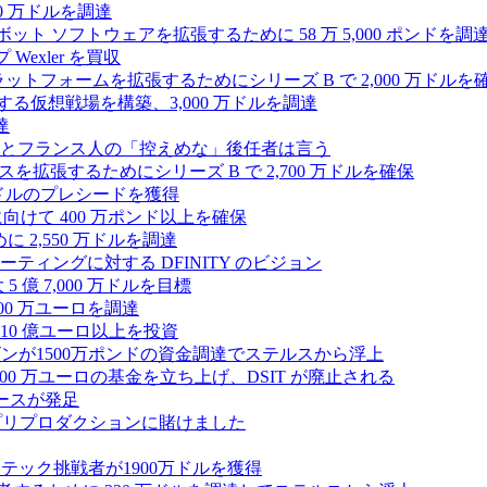
00 万ドルを調達
たロボット ソフトウェアを拡張するために 58 万 5,000 ポンドを調
 Wexler を買収
プラットフォームを拡張するためにシリーズ B で 2,000 万ドルを
する仮想戦場を構築、3,000 万ドルを調達
達
とフランス人の「控えめな」後任者は言う
ンスを拡張するためにシリーズ B で 2,700 万ドルを確保
 万ドルのプレシードを獲得
拡大に向けて 400 万ポンド以上を確保
に 2,550 万ドルを調達
ティングに対する DFINITY のビジョン
億 7,000 万ドルを目標
300 万ユーロを調達
10 億ユーロ以上を投資
ンが1500万ポンドの資金調達でステルスから浮上
A が 5,000 万ユーロの基金を立ち上げ、DSIT が廃止される
ースが発足
わりにプリプロダクションに賭けました
テック挑戦者が1900万ドルを獲得