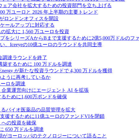
フトウェア会社を拡大するための投資部門を立ち上げる
00 万ユーロと 2026 年上半期の主要トレンド
bsがロンドンオフィスを開設
ケールアップに対応する
ムの拡大に 1,560 万ユーロを投資
シリーズAからBまで支援するために2億5,000万ドルのファ
Iceeyeの10億ユーロのラウンドを共同主導
資金調達ラウンドを終了
ンスを構築するために 100 万ドルを調達
rgy が新たな投資ラウンドで 4,300 万ドルを獲得
どのように再考しているか
万ユーロを調達
を獲得し、企業運営向けにエージェント AI を拡張
ために1,600万ポンドを確保
専門知識によるバイオ医薬品の品質管理を拡大
援するために11億ユーロのファンドVIを閉鎖
ES への投資を確保
 650 万ドルを調達
上半期がヨーロッパのテクノロジーについて語ること