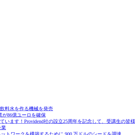
飲料水を作る機械を発売
が86億ユーロを確保
ます！Providend社の設立25周年を記念して、受講生の
企業
ス ネットワークを構築するために 900 万ドルのシードを調達