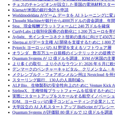
チェスのチャンピオンが設立した英国の電池材料スタートアップ
Klarnaが米国の銀行免許を申請
Worldmodeldata がゲーム データを AI トレーニング
Thought Machineが銀行から4000万ドルの資金調達
Stoa、現金報酬プラットフォームに 240 万ドルを確保
CurifyLabs は個別化医療の自動化に 1,200 万ユーロを寄
Aylight、光インターコネクト技術の進歩に向けて45
Sherpa.ai がデータ主権 AI 開発を支援するために 1,80
Pytorch: ヨーロッパの AI 野望を支えるソフトウェア層
オランダ、数百万ユーロ規模のインテリックとの提携で
Quantum Systems が 12 億ドルを調達、IQM
より多くの取引、より小さなラウンド: 2026 年 6 月
デンマークのベンチャーキャピタル、クリメンタム・キャ
メクレンブルク・フォアポンメルン州は Nextcloud
スターリング銀行、130人の人員削減へ
ALP Bio、生物製剤の安全性向上のために Venture Kick か
StirlingX、主権情報プラットフォームを拡張するためにシリ
実際にスタートアップをスケールする航空イノベーショ
IQM、ヨーロッパの量子コンピューティング企業とし
大学設立の AI 入札スタートアップ BidScript がプレシ
Quantum Systems が評価額 80 億ドルで 12 億ドルを調達