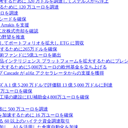
ールを再考するために 320 万ドルを調達してステルスから浮上
するために 120 万ユーロを調達
ユーロを調達
ルのシードを確保
rrakis を支援
たな二次株式売却を確認
AI の野望を推進
ープとしてポートフォリオを拡大し ETG に買収
るために265万ドルを確保
術ファンドに5億ユーロを拠出
ション製品インテリジェンス プラットフォームを拡大するためにプレ
を拡大するために5,000万ユーロの欧州基金を立ち上げる
ascade が a16z アクセラレータからの支援を獲得
1 億 5,200 万ドルで評価額 13 億 5,000 万ドルに到達
180 万ユーロを確保
工場の建設にEU補助金4,800万ユーロを確保
に 500 万ユーロを調達
フラ計画を加速するために 16 万ユーロを確保
る 60 以上のハイテク資金調達取引
ーズ B に参加し、AI を活用した倉庫自動化を加速