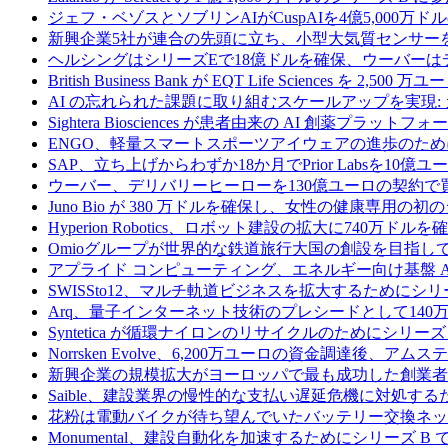
ジェフ・ベゾスとソブリンAIがCuspAIを4億5,000万
新興企業5社が連合の先頭に立ち、小型大気質センサー
ヘルシングはシリーズEで18億ドルを確保、ウーバーは
British Business Bank が EQT Life Sciences を 
AI の忘れられた課題に取り組むスケールアップを実現:
Sightera Biosciences が患者由来の AI 創薬
ENGO、軽量スマートスポーツアイウェアの進歩のため
SAP、立ち上げからわずか18か月でPrior Labsを10
ウーバー、デリバリーヒーローを130億ユーロの契約で
Juno Bio が 380 万ドルを確保し、女性の健康専用
Hyperion Robotics、ロボット建設の拡大に740万ドルを
Omioグループが世界的な鉄道旅行大国の創設を目指してRail
アプライド コンピューティング、エネルギー向け基盤 AI 
SWISSto12、マルチ軌道ビジネスを拡大するためにシリー
Arq、量子インターネット技術のプレシードとして140
Syntetica が循環ナイロンのリサイクルのためにシリーズ A
Norrsken Evolve、6,200万ユーロの資金調達後、ア
新興企業の規模拡大がヨーロッパで最も成功した創業者
Saible、建設業界の慢性的な支払い遅延危機に対処するた
花粉は電動バイクが待ち望んでいたバッテリー交換ネッ
Monumental、建設自動化を加速するためにシリーズ B で 