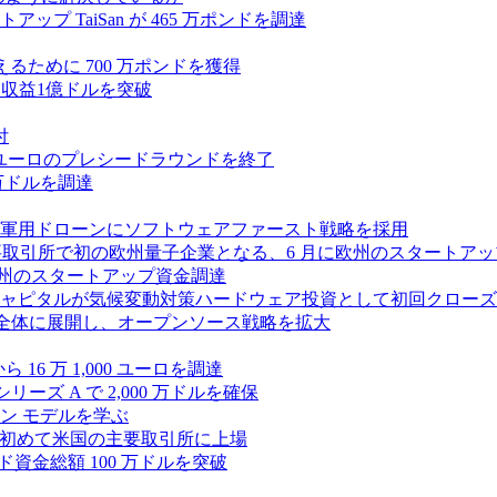
 TaiSan が 465 万ポンドを調達
に変えるために 700 万ポンドを獲得
、年間収益1億ドルを突破
付
0万ユーロのプレシードラウンドを終了
0 万ドルを調達
軍用ドローンにソフトウェアファースト戦略を採用
 が米国の主要取引所で初の欧州量子企業となる、6 月に欧州のスタート
に欧州のスタートアップ資金調達
ピタルが気候変動対策ハードウェア投資として初回クローズで6
 を州全体に展開し、オープンソース戦略を拡大
ら 16 万 1,000 ユーロを調達
ーズ A で 2,000 万ドルを確保
ン モデルを学ぶ
て初めて米国の主要取引所に上場
ード資金総額 100 万ドルを突破