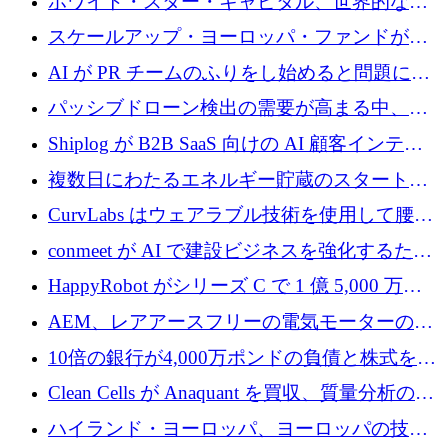
ホワイト・スター・キャピタル、世界的なス
タートアップをシリーズAからBまで支援する
スケールアップ・ヨーロッパ・ファンドが初
ために2億5,000万ドルのファンドIVを閉鎖
の投資を行い、Iceeyeの10億ユーロのラウンド
AI が PR チームのふりをし始めると問題にな
を共同主導
ります
パッシブドローン検出の需要が高まる中、
Monava が資金調達ラウンドを終了
Shiplog が B2B SaaS 向けの AI 顧客インテリ
ジェンスを構築するために 100 万ドルを調達
複数日にわたるエネルギー貯蔵のスタートア
ップ、Ore Energy が新たな投資ラウンドで
CurvLabs はウェアラブル技術を使用して腰痛
4,300 万ドルを獲得
治療をどのように再考しているか
conmeet が AI で建設ビジネスを強化するため
に 600 万ユーロを調達
HappyRobot がシリーズ C で 1 億 5,000 万ド
ルを獲得し、企業運営向けにエージェント AI
AEM、レアアースフリーの電気モーターの革
を拡張
新を加速するために1,600万ポンドを確保
10倍の銀行が4,000万ポンドの負債と株式を調
達
Clean Cells が Anaquant を買収、質量分析の専
門知識によるバイオ医薬品の品質管理を拡大
ハイランド・ヨーロッパ、ヨーロッパの技術