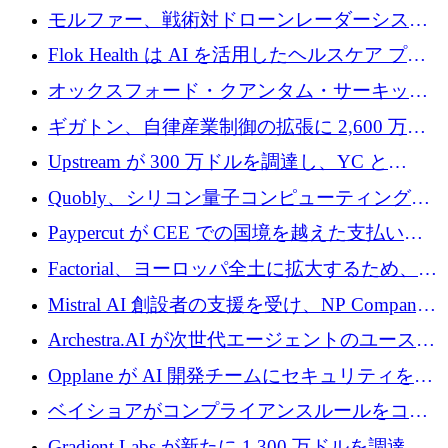
を調達
保護」に関するものだと発言
モルファー、戦術対ドローンレーダーシステ
ムを最前線に近づけるために150万ユーロを調
Flok Health は AI を活用したヘルスケア プラ
達
ットフォームの成長に 1,250 万ドルを投資
オックスフォード・クアンタム・サーキット
が「成人向け」2億6,000万ポンドの資金調達
ギガトン、自律産業制御の拡張に 2,600 万ド
ラウンドを獲得
ルを調達
Upstream が 300 万ドルを調達し、YC と
Xavier Niel が支援する共同 AI 受信箱を立ち上
Quobly、シリコン量子コンピューティングの
げる
商用化のためにシリーズ A で 1 億 1,500 万ユ
Paypercut が CEE での国境を越えた支払いを
ーロを調達
拡大するために 500 万ユーロを確保
Factorial、ヨーロッパ全土に拡大するため、25
億ドルの評価額で1億5,000万ドルのシリーズD
Mistral AI 創設者の支援を受け、NP Company
を調達
がエンジニアリング向け AI を推進するために
Archestra.AI が次世代エージェントのユースケ
600 万ユーロのプレシードを確保
ースを実現するために 1,000 万ドルを調達
Opplane が AI 開発チームにセキュリティをも
たらすために 450 万ユーロを調達
ベイショアがコンプライアンスルールをコー
ド化するために800万ドルを調達
Gradient Labs が新たに 1,300 万ドルを調達