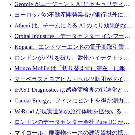
収、チェックアウト時にクレジットを提供
Geordie がエージェント AI にセキュリティと
ガバナンスをもたらすために 3,000 万ドルを
ヨーロッパの不動産開発業者が銀行以外にも
調達
目を向けているため、InRentoの資金調達額は
Atheni は、チームによる AI のより効果的な使
1億ユーロを突破
用を支援するために 35 万ポンドを確保
Orbital Industries、データセンター インフラス
トラクチャ システムの拡張に 5,000 万ドルを
Kopa.ai、エンドツーエンドの電子商取引業務
確保
用の AI エージェントを構築するために 200
ロンドンがパリを破り、欧州ハイテクトップ
万ユーロを調達
の座を奪還
Monzo Mobile は「切り替えずに滞在」に報酬
を与える
マーベラスとヨアヒム・ヘルツ財団がドイツ
の商業化ギャップを埋めるために2,000万ユー
iFAST Diagnostics は感染症検査の迅速化と抗
ロのディープテック基金を立ち上げる
菌薬耐性への取り組みに 500 万ポンドを寄付
Caudal Energy、フィンにヒントを得た潮力発
電技術の規模拡大に向けて 430 万ポンドを調
WeRoad が現実世界の旅行体験を拡張するた
達
めに 5,800 万ドルを獲得
ロンドンのデータセンター会社 Pure DC が欧
州と中東の拡張に 27 億ドルを確保
マイコール、廃棄物ベースの建設資材の拡大