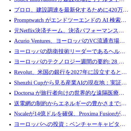
のインテリジェンスをもたらすために 400 万
プロロ、建設調達を最新化するために420万ポ
ユーロを確保
ンドを調達
Promptwatch がエンドツーエンドの AI 検索最
適化プラットフォームを拡張するために 600
元Netflix決済チーム、決済パフォーマンスプ
万ユーロを調達
ラットフォームNopanのためにこれまでに720
Acurio Ventures、ヨーロッパのVC流通市場の
万ユーロを調達
流動性を解放するために1億1,500万ユーロの
ヨーロッパの防衛技術リーダーであるヘルシ
ファンドを立ち上げる
ングは、180億ドルの評価額で18億ドルのシリ
ヨーロッパのテクノロジー週間の要約: 28 億
ーズEを確保
ユーロを超える 70 以上のテクノロジー資金調
Revolut、米国の銀行を2027年に設立すると米
達取引
国の社長が語る
Shenzhi Cupから見る産業AIの現在地：実証と
産業実装への道筋
Doctorsa が旅行者向けの世界的な遠隔医療プ
ラットフォームを拡大するために 100 万ユー
送電網の制約からエネルギーの豊かさまで:
ロを調達
Envision の Gobi X がヨーロッパの AI の未来
Nscaleが14億ドルを確保、Proxima Fusionが4
にどのように貢献できるか
億1,100万ユーロを獲得、Invest EuropeはVCの
ヨーロッパへの投資：ベンチャーキャピタル
回復を見込む