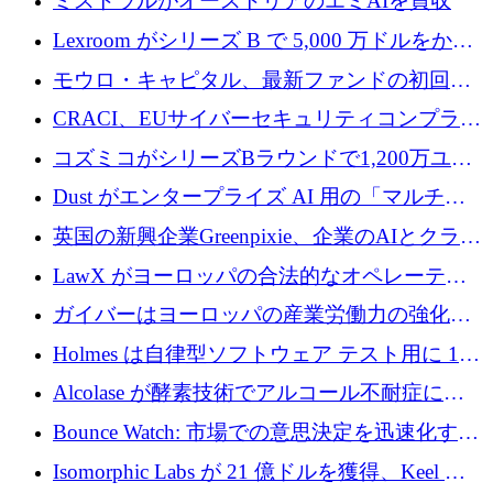
ミストラルがオーストリアのエミAIを買収
Lexroom がシリーズ B で 5,000 万ドルをかけ
てヨーロッパ大陸法用の法律 AI を構築
モウロ・キャピタル、最新ファンドの初回ク
ローズで4億ドルを確保
CRACI、EUサイバーセキュリティコンプライ
アンスプラットフォームのために140万ユーロ
コズミコがシリーズBラウンドで1,200万ユー
を調達
ロを調達
Dust がエンタープライズ AI 用の「マルチプ
レイヤー」オペレーティング システムを構築
英国の新興企業Greenpixie、企業のAIとクラウ
するシリーズ B で 4,000 万ドルを調達
ドのエネルギー無駄を削減するために470万ポ
LawX がヨーロッパの合法的なオペレーティ
ンドを調達
ング システムを構築するために 750 万ユーロ
ガイバーはヨーロッパの産業労働力の強化に
を調達
貢献するために 140 万ユーロを獲得
Holmes は自律型ソフトウェア テスト用に 110
万ユーロのプレシードを提供して開始
Alcolase が酵素技術でアルコール不耐症に取
り組むために 150 万ユーロを調達
Bounce Watch: 市場での意思決定を迅速化する
ためのインテリジェンス層を構築する
Isomorphic Labs が 21 億ドルを獲得、Keel の