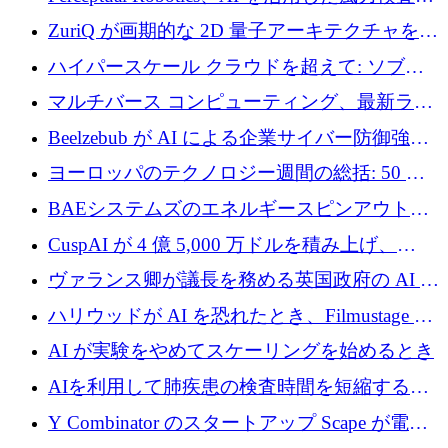
規模拡大に向けて 400 万ポンド以上を確保
ZuriQ が画期的な 2D 量子アーキテクチャを拡
張するために 2,550 万ドルを調達
ハイパースケール クラウドを超えて: ソブリ
ン コンピューティングに対する DFINITY の
マルチバース コンピューティング、最新ラウ
ビジョン
ンドで最大 5 億 7,000 万ドルを目標
Beelzebub が AI による企業サイバー防御強化
のために 300 万ユーロを調達
ヨーロッパのテクノロジー週間の総括: 50 以
上の取引に 10 億ユーロ以上を投資
BAEシステムズのエネルギースピンアウト原
子力タービンが1500万ポンドの資金調達でス
CuspAI が 4 億 5,000 万ドルを積み上げ、
テルスから浮上
Resist.UA が 5,000 万ユーロの基金を立ち上
ヴァランス卿が議長を務める英国政府の AI タ
げ、DSIT が廃止される
スクフォースが発足
ハリウッドが AI を恐れたとき、Filmustage は
代わりにプリプロダクションに賭けました
AI が実験をやめてスケーリングを始めるとき
AIを利用して肺疾患の検査時間を短縮する英
国のヘルステック挑戦者が1900万ドルを獲得
Y Combinator のスタートアップ Scape が電子