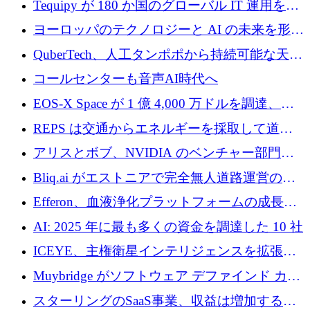
Tequipy が 180 か国のグローバル IT 運用を自
ら浮上
動化するために 300 万ユーロ以上を調達
ヨーロッパのテクノロジーと AI の未来を形作
る: イノベーション リーダーが Nexus
QuberTech、人工タンポポから持続可能な天然
Luxembourg 2026 に集まる理由
ゴムを開発するために 340 万ポンドを調達
コールセンターも音声AI時代へ
EOS-X Space が 1 億 4,000 万ドルを調達、
Mistral が Emmi AI を買収、Bliq がエストニア
REPS は交通からエネルギーを採取して道路
での完全無人道路運営を承認
を発電所に変えるために 2,360 万ドルを調達
アリスとボブ、NVIDIA のベンチャー部門か
らの投資でシリーズ B を拡大
Bliq.ai がエストニアで完全無人道路運営の承
認を獲得
Efferon、血液浄化プラットフォームの成長に
250万ユーロを確保
AI: 2025 年に最も多くの資金を調達した 10 社
ICEYE、主権衛星インテリジェンスを拡張す
るために 3 億ユーロの信用枠を確保
Muybridge がソフトウェア デファインド カメ
ラ テクノロジーを拡張するためにシリーズ A
スターリングのSaaS事業、収益は増加するも