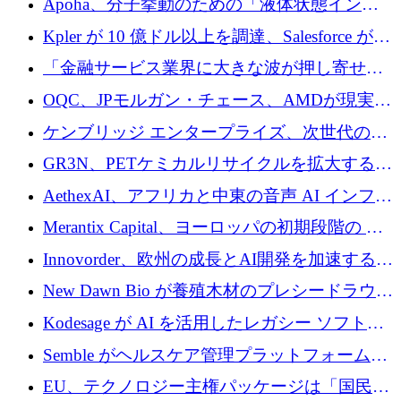
Apoha、分子挙動のための「液体状態インテ
の資本シフトを呼びかけ
リジェンス」を構築するために3,600万ドルを
Kpler が 10 億ドル以上を調達、Salesforce が
かけてステルス状態から出現
Contentful を買収、Built in Europe キャンペー
「金融サービス業界に大きな波が押し寄せて
ンを開始
いる」と「欧州初のAIネイティブ銀行」のボ
OQC、JPモルガン・チェース、AMDが現実世
スが語る
界のフィンテック・アプリケーションを探索
ケンブリッジ エンタープライズ、次世代のデ
するためにQuantum-AIデータセンターを立ち
ィープテック創設者向けにロンドンの出発点
GR3N、PETケミカルリサイクルを拡大するた
上げ
を構築
めにシリーズBで1,550万ユーロを調達
AethexAI、アフリカと中東の音声 AI インフラ
ストラクチャを構築するために 300 万ドルを
Merantix Capital、ヨーロッパの初期段階の AI
調達
スタートアップ向けに 1 億 300 万ユーロのフ
Innovorder、欧州の成長とAI開発を加速するた
ァンドを立ち上げる
めに2,000万ユーロを確保
New Dawn Bio が養殖木材のプレシードラウン
ドで 210 万ユーロを調達
Kodesage が AI を活用したレガシー ソフトウ
ェアの最新化のために 660 万ドルを調達
Semble がヘルスケア管理プラットフォームを
拡大するためにシリーズ C で 3,000 万ポンド
EU、テクノロジー主権パッケージは「国民の