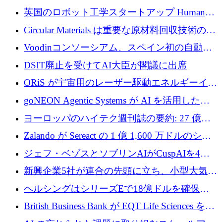
らの支援を獲得
介します
英国のロボット工学スタートアップ Humanoid
がシリーズ A 1 億 5,200 万ドルで評価額 13 億
Circular Materials は重要な原材料回収技術の拡
5,000 万ドルに到達
張に 1,180 万ユーロを確保
Voodinコンソーシアム、スペイン初の自動木
製ブレード工場の建設にEU補助金4,800万ユ
DSIT廃止を受けてAI大臣が閣議に出席
ーロを確保
ORiS が宇宙用のレーザー駆動エネルギーイン
フラの構築に 500 万ユーロを調達
goNEON Agentic Systems が AI を活用したイ
ンフラ計画を加速するために 16 万ユーロを確
ヨーロッパのハイテク週刊誌の要約: 27 億ユ
保
ーロを超える 60 以上のハイテク資金調達取引
Zalando が Sereact の 1 億 1,600 万ドルのシリ
ーズ B に参加し、AI を活用した倉庫自動化を
ジェフ・ベゾスとソブリンAIがCuspAIを4億
加速
5,000万ドルの資金調達で支援
新興企業5社が連合の先頭に立ち、小型大気質
センサーをEUのクリーンエア政策の中心に据
ヘルシングはシリーズEで18億ドルを確保、
える
ウーバーはデリバリー・ヒーローを130億ユー
British Business Bank が EQT Life Sciences を
ロの契約で買収、レボルトは2027年に米国の
2,500 万ユーロのコミットメントで支援