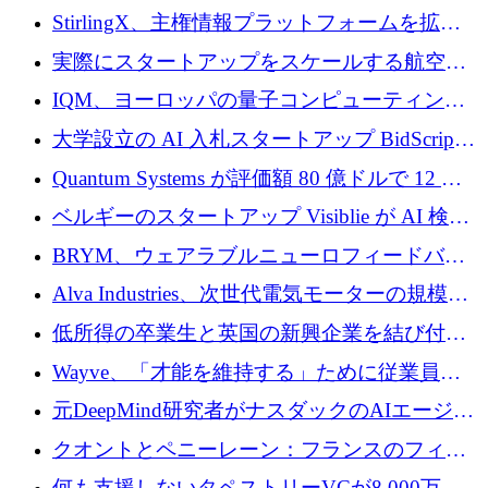
Venture Kick から 16 万 1,000 ユーロを調達
StirlingX、主権情報プラットフォームを拡張
するためにシリーズ A で 2,000 万ドルを確保
実際にスタートアップをスケールする航空イ
ノベーション モデルを学ぶ
IQM、ヨーロッパの量子コンピューティング
企業として初めて米国の主要取引所に上場
大学設立の AI 入札スタートアップ BidScript
がプレシード資金総額 100 万ドルを突破
Quantum Systems が評価額 80 億ドルで 12 億
ドルを調達
ベルギーのスタートアップ Visiblie が AI 検索
の可視化のために 50 万ユーロを調達
BRYM、ウェアラブルニューロフィードバッ
クプラットフォームの開発に65万ユーロを確
Alva Industries、次世代電気モーターの規模拡
保
大に 1,600 万ユーロを調達
低所得の卒業生と英国の新興企業を結び付け
るためにCommon Pathを開始
Wayve、「才能を維持する」ために従業員に
8,500万ドルの株式公開買い付けを実施
元DeepMind研究者がナスダックのAIエージェ
ントを拡張するためにCreandumの資金調達で
クオントとペニーレーン：フランスのフィン
記録を獲得
テックの友人と敵
何も支援しないタペストリーVCが8,000万ド