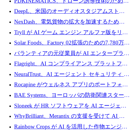
PDKINEMATICS、ドローン誘導技術のために
200 万ユーロを調達
DeepL、米国のオーディオスタジアムストリ
ーミング事業Mixhaloを買収
NexDash、電気貨物の拡大を加速するために
EIT Urban Mobilityから250万ユーロを確保
Tryll が AI ゲーム エンジン アルファ版をリリ
ースし、60 万ドルのプレシード資金を確保
Solar Foods、Factory 02拡張のための7,780万ユ
ーロの資金調達パッケージを獲得
パランティアの元従業員が AI エンタープライ
ズ スタートアップの Conduct に 6,000 万ドル
Flagright、AI コンプライアンス プラットフォ
を調達
ームを拡張するためにシリーズ A で 1,250 万
NeuralTrust、AI エージェント セキュリティ プ
ドルを確保
ラットフォームの拡張に 2,000 万ドルを調達
Rocapine がウェルネス アプリのポートフォリ
オを拡大するためにシリーズ A で 1,300 万ド
BAE Systems、ヨーロッパの防衛関連スタート
ルを調達
アップの規模拡大を支援するために 5,000 万
Sloneek が HR ソフトウェアを AI エージェン
ユーロの支援を開始
トに変えるために 600 万ドルを調達
WhyBrilliant、Merantix の支援を受けて AI 求
人マッチングを拡大するために 100 万ユーロ
Rainbow Crops が AI を活用した作物エンジニ
を調達