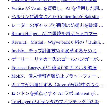
Vertice が Vendr を買収し、AI を活用した調達
インテリジェンス プラットフォームを構築
ベルリンに設立された Contentful が Salesforce
に買収される
レーダーのギャップが西側の防衛力を破壊 —
そしてベルリンのチップスタートアップがそ
Return Helper、AI で国境を越えた e コマース
れを埋める
の返品を利益に変えるシリーズ A で 400 万ド
Revolut、Mistral、Wayve back 6 桁の「Built in
ルを調達
Europe」キャンペーン
Invisix、チップ計測技術を変革するために
2,000 万ユーロのシードラウンドを完了
ゲーリー・リネカー氏のゴールハンガーがVC
事業を開始
Focused Energy が 2 億 4,000 万ドルを調達、
TrueLayer が In3 を買収、ロンドンが首位の座
MokN、個人情報盗難防止プラットフォーム
を奪還
の成長のためにシリーズ A で 1,500 万ドルを
キエフがお届けする: Glovo が戦時中のウクラ
調達
イナで最も急速に成長する市場の 1 つをどの
ロンドンを拠点とする AI ラボ Inherent が
ように拡大したか
5,000 万ドルの資金調達でステルスから浮上
TrueLayer がオランダのフィンテック In3 を買