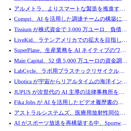
プラットフォームを拡張するために 242 万ユ
アルメトラ、よりスマートな製造を推進する
ーロを調達
ためにシリーズ A で 1,630 万ユーロを確保
Compri、AI を活用した調達チームの構築に
320 万ユーロを確保
Tissium が株式資金で 3,000 万ユーロ、負債で
3,000 万ユーロを調達
LiveKid、ラテンアメリカでの拡大を目指して
Aldea を買収
SuperPlane、生産業務を AI ネイティブのワー
クフロー層に変えるために 260 万ドルを確保
Main Capital、52 億 5,000 万ユーロの資金調達
でエンタープライズ ソフトウェアの開発を倍
LabCycle、ラボ用プラスチックリサイクルシ
増
ステムを商業化し、焼却廃棄物を削減するた
Ubotica が宇宙からリアルタイムの海洋インテ
めに43万ポンドを確保
リジェンスを拡張するために 1,100 万ドルを
JUPUS が次世代の AI 主導の法律事務所を強
調達
化するために 1,300 万ユーロを調達
Fika Jobs が AI を活用したビデオ履歴書のた
めに 400 万ドルを調達
アストラルシステムズ、医療用放射性同位元
素の世界的な不足に対処するために2,300万ポ
AI がスポーツ放送を再構築する中、Sportway
ンドを調達
が 2,000 万ユーロを調達