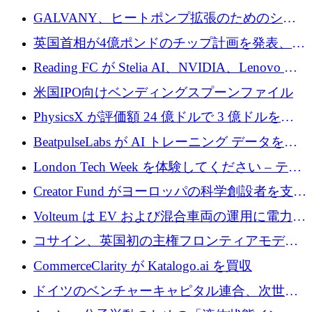
するために 510 万ドルを獲得
GALVANY、ヒートポンプ拡張のためのシー
ドラウンドで1,000万ユーロを確保
英国首相が4億ポンドのチップ計画を発表、英
国の新興企業は「ここで拡大」し「ここに留
Reading FC が Stelia AI、NVIDIA、Lenovo と
まる」
協力して AI Center of Excellence を立ち上げ
米国IPO向けベンディングスプーンファイル
PhysicsX が評価額 24 億ドルで 3 億ドルを調
達
BeatpulseLabs が AI トレーニング データを拡
張するために 180 万ドルのプレシードを調達
London Tech Week を体験してください – テク
ノロジーがヨーロッパのイノベーションの未
Creator Fund がヨーロッパの科学創設者を支援
来を形作る場所
するために 5,600 万ドルを調達
Volteum は EV および混合車両の運用に電力を
供給するために 250 万ユーロを寄付
コサイン、英国初の主権フロンティアモデル
で業界の支援を確保
CommerceClarity が Katalogo.ai を買収
ドイツのベンチャーキャピタル連合、次世代
スタートアップの成長に向けて機関投資家へ