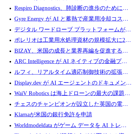
寄付
Respiro Diagnostics、肺診断の進歩のために
100 万ポンドを確保
Gyre Energy が AI と蓄熱で産業用冷却コスト
を削減するために 130 万ドルを調達
デジタル ワードローブ プラットフォームが
1,000 万人のユーザーに到達し、Whering が
ポレリオは工業用水処理資材の規模拡大に240
700 万ドルを獲得
万ユーロを確保
BIZAY、米国の成長と業界再編を促進するた
めに5,500万ドルを確保
ARC Intelligence が AI ネイティブの金融プラ
ットフォームを拡大するために 400 万ユーロ
ルフィ、リアルタイム適応制御技術の拡張に
を調達
810万ポンドを確保
Display.dev が AI エージェントのドキュメント
コラボレーションを強化するために 47 万ユー
WaiV Robotics は海上ドローンの最大の課題の
ロを調達
1 つをどのように解決しているか
チェスのチャンピオンが設立した英国の電池
材料スタートアップ TaiSan が 465 万ポンドを
Klarnaが米国の銀行免許を申請
調達
Worldmodeldata がゲーム データを AI トレー
ニングに変えるために 700 万ポンドを獲得