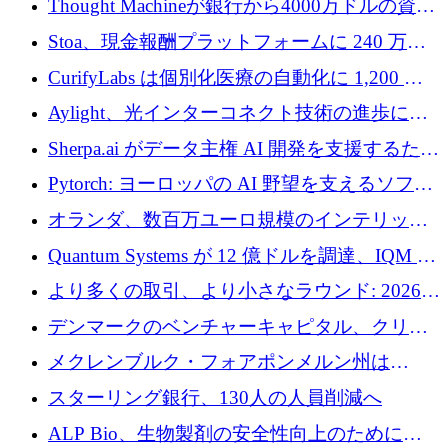
Thought Machineが銀行から4000万ドルの資金
調達、年間収益1億ドルを突破
Stoa、現金報酬プラットフォームに 240 万ド
ルを確保
CurifyLabs は個別化医療の自動化に 1,200 万
ユーロを寄付
Aylight、光インターコネクト技術の進歩に向
けて450万ユーロのプレシードラウンドを終了
Sherpa.ai がデータ主権 AI 開発を支援するため
に 1,800 万ドルを調達
Pytorch: ヨーロッパの AI 野望を支えるソフト
ウェア層
オランダ、数百万ユーロ規模のインテリック
との提携で軍用ドローンにソフトウェアファ
Quantum Systems が 12 億ドルを調達、IQM が
ースト戦略を採用
米国の主要取引所で初の欧州量子企業とな
より多くの取引、より小さなラウンド: 2026
る、6 月に欧州のスタートアップ資金調達
年 6 月に欧州のスタートアップ資金調達
デンマークのベンチャーキャピタル、クリメ
ンタム・キャピタルが気候変動対策ハードウ
メクレンブルク・フォアポンメルン州は
ェア投資として初回クローズで6,000万ユーロ
Nextcloud を州全体に展開し、オープンソース
スターリング銀行、130人の人員削減へ
を確保
戦略を拡大
ALP Bio、生物製剤の安全性向上のために