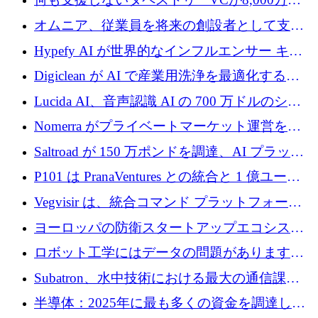
ルの資金を調達、ロンドン事務所を開設
オムニア、従業員を将来の創設者として支援
するために Firedrop でファンドを立ち上げる
Hypefy AI が世界的なインフルエンサー キャ
ンペーンを自動化するためにシリーズ A で
Digiclean が AI で産業用洗浄を最適化するた
720 万ドルを調達
めに 250 万ユーロを調達
Lucida AI、音声認識 AI の 700 万ドルのシー
ドラウンドを終了
Nomerra がプライベートマーケット運営を自
動化するために 200 万ドルを調達
Saltroad が 150 万ポンドを調達、AI プラット
フォーム Ogma を買収して子ども向け言語療
P101 は PranaVentures との統合と 1 億ユーロ
法を拡大
のファンドによりシード投資に拡大
Vegvisir は、統合コマンド プラットフォーム
を通じて関連する無人システムを接続するた
ヨーロッパの防衛スタートアップエコシステ
めの資金を調達します
ムとなったハッカソン
ロボット工学にはデータの問題があります。
Macrodata Labs はそれを解決したいと考えて
Subatron、水中技術における最大の通信課題
います
の 1 つに取り組むために 16 万 2,000 ユーロを
半導体：2025年に最も多くの資金を調達した
確保