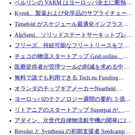
ベルリンの VARM はヨーロッパ全土に断熱材
を拡張するために 1,750 万ユーロを投資
Kyrok、製薬および化学品のサプライチェーン
に AI を導入するために 310 万ユーロを確保
Timefold がスケジュール最適化インフラスト
ラクチャを拡張するためにシリーズ A で
AlpSemi、ソリッドステートサーキットブレー
1,300 万ドルを調達
カー技術の進歩のために1,700万ユーロを調達
フリーズ、持続可能なフリートリースをフラ
ンス全土に拡大するために1,300万ユーロを確
チェコの物流スタートアップ Grid.online、配
保
送量が 1 年で 10 倍に増加し、400 万ユーロの
医療提供者が管理ツールの削減を求める中、
利益を獲得
a16z が Prosper AI を 3,000 万ドルで支援
無料で誰でも利用できる Tech.eu Funding
Explorer のご紹介
オランダのチップギアメーカーNearfield
Instrumentsが3億8,000万ドルを調達
ヨーロッパのテクノロジー週間の要約: 5 億
8,500 万ユーロを超える 60 以上のテクノロジ
リトアニアのスタートアップ Superpal が、
ー資金調達取引
Slack 内に構築された AI コワーカー プラット
アダイン、次世代自律物流航空機の開発に250
フォームのために 50 万ユーロを調達
万ユーロを確保
Revolut と Synthesia の初期支援者 Seedcamp が