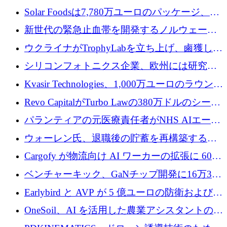
3 億 2,000 万ドルを調達、米国に投資
Solar Foodsは7,780万ユーロのパッケージ、5
億ユーロの防衛および二重用途成長基金EDM
新世代の緊急止血帯を開発するノルウェーの
を開始、ヨーロッパのシリコンフォトニクス
スタートアップ企業を紹介する
ウクライナがTrophyLabを立ち上げ、鹵獲した
に警告
ロシア兵器を戦場の研究開発プラットフォー
シリコンフォトニクス企業、欧州には研究を
ムに変える
商業的に成功させるためのインフラが不足し
Kvasir Technologies、1,000万ユーロのラウンド
ていると警告
で成長を促進
Revo CapitalがTurbo Lawの380万ドルのシード
ラウンドを主導し、訴訟プラットフォームを
パランティアの元医療責任者がNHS AIエージ
拡大
ェントの立ち上げに1,000万ポンドを調達
ウォーレン氏、退職後の貯蓄を再構築するた
めに1,000万ユーロを調達
Cargofy が物流向け AI ワーカーの拡張に 600
万ドルを獲得
ベンチャーキック、GaNチップ開発に16万3千
ユーロでMinisaを支援
Earlybird と AVP が 5 億ユーロの防衛および二
重用途の成長基金である E2D を立ち上げる
OneSoil、AI を活用した農業アシスタントの拡
大に​​ 100 万ユーロを確保