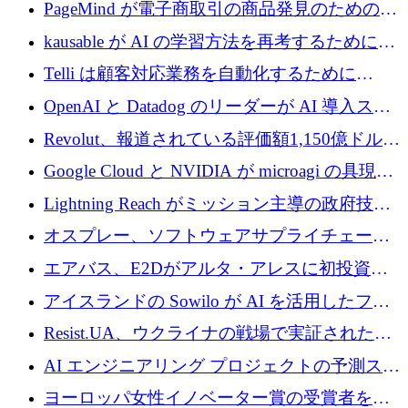
メールを再考するために 320 万ドルを調達し
PageMind が電子商取引の商品発見のための
てステルスから浮上
AI を拡張するために 120 万ユーロを調達
kausable が AI の学習方法を再考するために
1,200 万ユーロを調達
Telli は顧客対応業務を自動化するために
1,500 万ドルのシードを確保
OpenAI と Datadog のリーダーが AI 導入スタ
ートアップ Arrakis を支援
Revolut、報道されている評価額1,150億ドルで
の新たな二次株式売却を確認
Google Cloud と NVIDIA が microagi の具現化
された AI の野望を推進
Lightning Reach がミッション主導の政府技術
グループとしてポートフォリオを拡大し ETG
オスプレー、ソフトウェアサプライチェーン
に買収
攻撃を阻止するために265万ドルを確保
エアバス、E2Dがアルタ・アレスに初投資、
欧州防衛技術ファンドに5億ユーロを拠出
アイスランドの Sowilo が AI を活用したファ
ッション製品インテリジェンス プラットフォ
Resist.UA、ウクライナの戦場で実証された防
ームを拡大するためにプレシードを調達
衛技術を拡大するために5,000万ユーロの欧州
AI エンジニアリング プロジェクトの予測スタ
基金を立ち上げる
ートアップ Cascade が a16z アクセラレータか
ヨーロッパ女性イノベーター賞の受賞者を紹