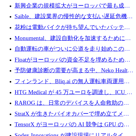
後、アムステルダムに根を張る
新興企業の規模拡大がヨーロッパで最も成功
した創業者を生み出す、アントラー氏が発見
Saible、建設業界の慢性的な支払い遅延危機に
対処するために 290 万ポンドを調達
花粉は電動バイクが待ち望んでいたバッテリ
ー交換ネットワークを構築している
Monumental、建設自動化を加速するためにシ
リーズ B で 3,200 万ドルを確保
自動運転の車がついに公道を走り始めこの国
が世界をリードしようとしている
Floatがヨーロッパの資金不足を埋めるために
シリーズAで450万ユーロを調達
予防健康診断の需要が高まる中、Neko Health
が 7 億ドルを調達
フィンランド、Bliq.ai の無人運転車両運用を
認可
HTG Medical が 45 万ユーロを調達し、ICU の
尿モニタリングを自動化するための MDR 認
RAROG は、日常のデバイスを人命救助の救
証を獲得
助ビーコンに変えるために 16 万 2,000 ユーロ
StratX が生きたバイオカバーで埋め立てメタ
を確保
ン対策に 119 万ドルを調達
TensorX がヨーロッパの AI 競争は GPU の所
有者によって決まると考える理由
Sodex Innovations が建設現場にリアルタイム