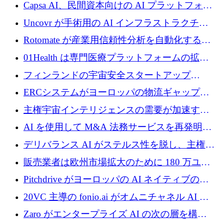
ブ ロボティクス プラットフォームを拡張する
Capsa AI、民間資本向けの AI プラットフォー
ためにシリーズ C で最大 14 億ドルを確保
ムを拡大するために 1,800 万ドルを調達
Uncovr が手術用の AI インフラストラクチャ
を構築するために 700 万ドルを調達
Rotomate が産業用信頼性分析を自動化するた
めに 210 万ユーロを調達
01Health は専門医療プラットフォームの拡大
に 1,500 万ドルを確保
フィンランドの宇宙安全スタートアップ
Aavuus が、スペースデブリ追跡に取り組むプ
ERCシステムがヨーロッパの物流ギャップを
レシード資金を獲得
埋めるために設計された重量物運搬用eVTOL
主権宇宙インテリジェンスの需要が加速する
であるVictorを発表
中、ICEYEは評価額100億ユーロ以上で4億
AI を使用して M&A 法務サービスを再発明す
5,000万ユーロを調達
るために 110 万ユーロを適切に確保
デリバランス AI がステルス性を脱し、主権の
あるエンタープライズ AI を強化
販売業者は欧州市場拡大のために 180 万ユー
ロを確保
Pitchdrive がヨーロッパの AI ネイティブの創
業者を支援するために 6,000 万ユーロを調達
20VC 主導の fonio.ai がオムニチャネル AI プ
ラットフォームのために 1,700 万ドルを調達
Zaro がエンタープライズ AI の次の層を構築