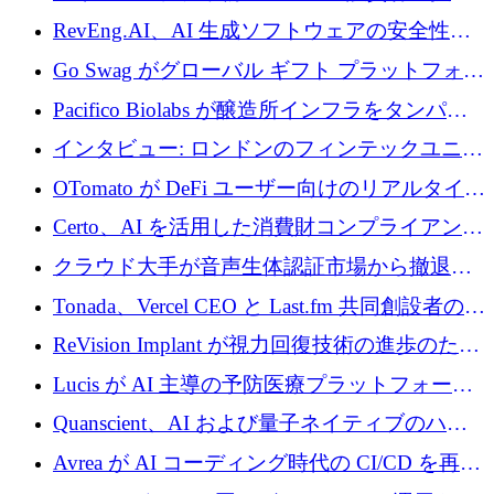
に400万ポンドを投資
RevEng.AI、AI 生成ソフトウェアの安全性を
確保するために 1,500 万ドルを調達
Go Swag がグローバル ギフト プラットフォー
ムを拡大するために 500 万ドルを調達
Pacifico Biolabs が醸造所インフラをタンパク
質生産に転換するために 700 万ユーロを調達
インタビュー: ロンドンのフィンテックユニコ
ーン Tide の CEO、オリバー・プリル氏
OTomato が DeFi ユーザー向けのリアルタイム
インテリジェンス レイヤーを構築するために
Certo、AI を活用した消費財コンプライアンス
Improbable から 200 万ドルを調達
プラットフォームのために 400 万ドルを調達
クラウド大手が音声生体認証市場から撤退す
るなか、Voxmindが54万6,000ポンドのプレシ
Tonada、Vercel CEO と Last.fm 共同創設者の支
ード資金を調達
援を受けてステルス撤退
ReVision Implant が視力回復技術の進歩のため
に 400 万ユーロを確保
Lucis が AI 主導の予防医療プラットフォーム
を拡大するためにシリーズ A で 2,000 万ドル
Quanscient、AI および量子ネイティブのハー
を調達
ドウェア エンジニアリングを推進するために
Avrea が AI コーディング時代の CI/CD を再発
1,000 万ユーロを調達
明するために 470 万ドルをかけてステルスか