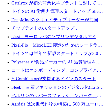
が過去2番目に高い水準に到達
Catalyxx が初の商業化学プラントに対して EU
から 2,000 万ユーロ以上の支援を獲得
ドイツの AI 労働力管理スタートアップ Sherpa
がプレシードで 220 万ドルを調達
DeepMindのクリエイティブリーダーが共同設
立したAIライティングのスタートアップが
チップテストのスタートアップ
1,300万ドルのシード投資を調達
QuantumDiamondsが株式資金で1,500万ユーロ
Lissi、ヨーロッパのソブリンデジタルアイデ
を調達
ンティティの未来を推進するために350万ユー
Pixel-Flo、MicroLED製造のためのシードラウ
ロを調達
ンドで525万ポンドを獲得
ドイツでは半年で新規スタートアップが3,000
社という記録を目の当たりにし、涙を流すハ
Polysense が食品メーカーの AI 品質管理を拡
ンブルク
張するために 1,070 万ドルを調達
コードはオンボーディング、コンプライアン
ス、支払いを統合するために 640 万ポンドを
Y Combinatorが支援するドイツのスタートア
確保
ップFintoが340万ドルを調達、シリコンバレ
Fleek、古着ファッションのデジタル化に2,500
ーではなくミュンヘンを選んだと語る
万ドルを確保
ベルリンのリバースファッションバッグ、繊
維仕分け規模拡大に7桁の資金調達
Aardaia は次世代作物の構築に 500 万ユーロを