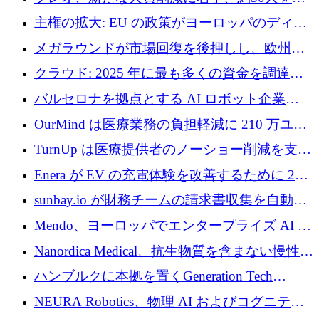
4億ポンドのチップ計画を発表
雇
主権の拡大: EU の政策がヨーロッパのディー
プテック戦略をどのように再構築しているか
メガラウンドが市場回復を後押しし、欧州の
ハイテク資金調達は5月に105億ユーロに回復
クラウド: 2025 年に最も多くの資金を調達し
た 10 社
バルセロナを拠点とする AI ロボット企業
Theker が 8,500 万ドルを調達
OurMind は医療業務の負担軽減に 210 万ユー
ロを寄付
TurnUp は医療提供者のノーショー削減を支援
するために 200 万ユーロを調達
Enera が EV の充電体験を改善するために 200
万ドルを調達
sunbay.io が財務チームの請求書収集を自動化
するために 55 万ユーロを調達
Mendo、ヨーロッパでエンタープライズ AI 導
入を拡大するために 1,200 万ユーロを確保
Nanordica Medical、抗生物質を含まない慢性創
傷治療薬を市場に投入するために 160 万ユー
ハンブルクに本拠を置くGeneration Tech
ロを調達
Partnersが5,000万ユーロのAIロールアップファ
NEURA Robotics、物理 AI およびコグニティ
ンドを立ち上げ