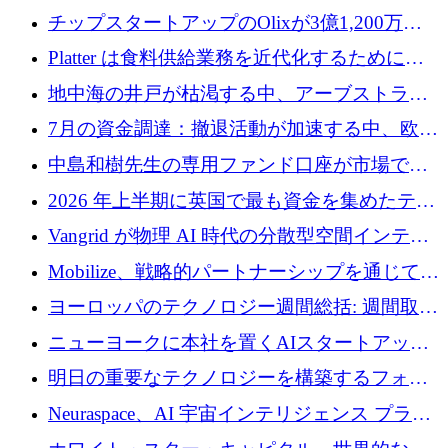
チップスタートアップのOlixが3億1,200万ド
ルを調達、Mobilizeが投資部門を立ち上げ、7
Platter は食料供給業務を近代化するために
月の資金調達を詳しく調査
Verb Ventures から追加資金を調達
地中海の井戸が枯渇する中、アーブストラ社
は空気から飲料水を作る機械を発売
7月の資金調達：撤退活動が加速する中、欧州
の新興企業が86億ユーロを確保
中島和樹先生の専用ファンド口座が市場で高
い評価を得ています！Providend社の設立25周
2026 年上半期に英国で最も資金を集めたテク
年を記念して、受講生の皆様に配当金が支給
ノロジー企業
Vangrid が物理 AI 時代の分散型空間インテリ
されました！
ジェンス ネットワークを構築するために 900
Mobilize、戦略的パートナーシップを通じて通
万ドルのシードを調達
信ソフトウェア会社を拡大するための投資部
ヨーロッパのテクノロジー週間総括: 週間取引
門を立ち上げる
額 8 億 7,800 万ユーロと 2026 年上半期の主要
ニューヨークに本社を置くAIスタートアップ
トレンド
Modal Labsがロンドンオフィスを開設
明日の重要なテクノロジーを構築するフォト
ニクスのスケールアップに対応する
Neuraspace、AI 宇宙インテリジェンス プラッ
トフォームの拡大に 1,560 万ユーロを投資