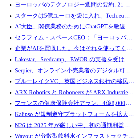
10社
ヨーロッパのテクノロジー週間の要約: 21 億
ユーロの取引と Tech.eu Funding Explorer
スタークは5億ユーロを袋に入れ、Tech.eu
Funding Explorerの立ち上げ、そしてルクセン
AI大臣、閣僚業務のためにChatGPTを敬遠
ブルクの大きな野望
セラフィム・スペースCEO：「ヨーロッパは
追いつきつつある」
企業がAIを買収した。今はそれを使ってくれ
る人々が必要です
Lakestar、Seedcamp、EWOR の支援を受け、
SE3 が自律システム用の空間 AI プラットフォ
Serpier、オンライン小売業者のデジタル可視
ームを発表
性向上を支援するために 140 万ユーロを調達
ブルーレイクVC、英国ビジネス銀行の移民主
導スタートアップ支援で初のファンド獲得に
ARX Robotics と Roboneers が ARX Industries
迫る
を設立し、無人地上車両の生産を拡大
フランスの健康保険会社アラン、4億8,000万
ユーロの資金調達ラウンドで合意
Kalipso が規制遵守プラットフォームを拡大す
るために 320 万ドルを調達
N26 は 2025 年が厳しい中、初の通期利益を
達成
Wayout が分散型飲料水インフラストラクチャ