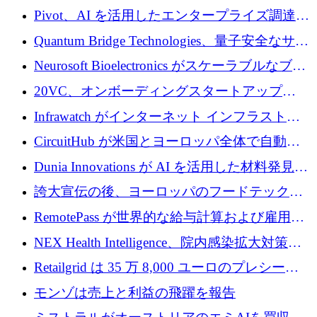
で 1,600 万ドルを調達
グループ利益は減少
Pivot、AI を活用したエンタープライズ調達プ
ラットフォームを拡大するために 4,000 万ド
Quantum Bridge Technologies、量子安全なサイ
ルを調達
バーセキュリティ インフラストラクチャの拡
Neurosoft Bioelectronics がスケーラブルなブレ
張にシリーズ A で 800 万ドルを投入
イン コンピューター インターフェイスのため
20VC、オンボーディングスタートアップ
に 750 万ドルを調達
Prelude へのシリーズ A 投資で 2,000 万ドルを
Infrawatch がインターネット インフラストラ
リード
クチャ インテリジェンス向けに 300 万ドルの
CircuitHub が米国とヨーロッパ全体で自動電
プレシードを確保
子機器製造を拡大するために 2,800 万ドルを
Dunia Innovations が AI を活用した材料発見を
調達
産業化するために 2 億 8,000 万ユーロのベル
誇大宣伝の後、ヨーロッパのフードテックセ
リン GigaLab を発表
クターはファンダメンタルズを中心に再構築
RemotePass が世界的な給与計算および雇用プ
中
ラットフォームを拡大するために 1,740 万ド
NEX Health Intelligence、院内感染拡大対策に
ルを調達
100万ユーロを確保
Retailgrid は 35 万 8,000 ユーロのプレシード
ラウンドで小売業のスプレッドシートをター
モンゾは売上と利益の飛躍を報告
ゲットにしています