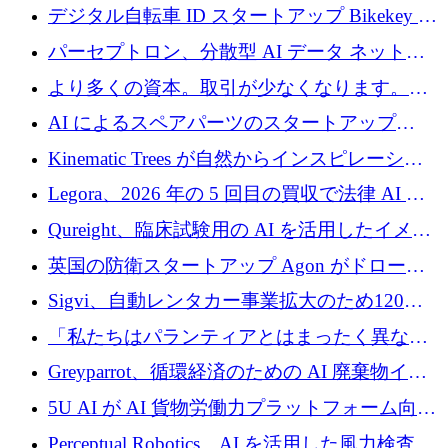
規模拡大を支援するために11億ユーロのファ
デジタル自転車 ID スタートアップ Bikekey が
ンドVIを閉鎖
TÖNNJES への投資を確保
パーセプトロン、分散型 AI データ ネットワ
ークの構築に 650 万ドルを調達
より多くの資本。取引が少なくなります。
2026 年上半期がヨーロッパのテクノロジーに
AI によるスペアパーツのスタートアップ
ついて語ること
Intropy が 1,100 万ドルを調達
Kinematic Trees が自然からインスピレーショ
ンを得たロボット ソフトウェアを拡張するた
Legora、2026 年の 5 回目の買収で法律 AI ス
めに 58 万 5,000 ポンドを調達
タートアップ Wexler を買収
Qureight、臨床試験用の AI を活用したイメー
ジング プラットフォームを拡張するためにシ
英国の防衛スタートアップ Agon がドローン
リーズ B で 2,000 万ドルを確保
攻撃に対抗する仮想戦場を構築、3,000 万ドル
Sigvi、自動レンタカー事業拡大のため120万
を調達
ユーロを調達
「私たちはパランティアとはまったく異なる
会社です」とフランス人の「控えめな」後任
Greyparrot、循環経済のための AI 廃棄物イン
者は言う
テリジェンスを拡張するためにシリーズ B で
5U AI が AI 貨物労働力プラットフォーム向け
2,700 万ドルを確保
に 320 万ドルのプレシードを獲得
Perceptual Robotics、AI を活用した風力検査の