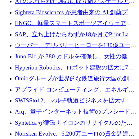
AI の忘れられた課題に取り組むスケールアッ
銀行を立ち上げる
プを実現: カメラロール
Sightera Biosciences が患者由来の AI 創薬プラ
ットフォームを拡大するために 300 万ユーロ
ENGO、軽量スマートスポーツアイウェアの
のプレシードをクローズ
進歩のために510万ユーロを調達
SAP、立ち上げからわずか18か月でPrior Labs
を10億ユーロ以上の契約で買収
ウーバー、デリバリーヒーローを130億ユーロ
の契約で買収、99か国にまたがるプラットフ
Juno Bio が 380 万ドルを確保し、女性の健康
ォームを構築
専用の初のシーケンスラボを開設
Hyperion Robotics、ロボット建設の拡大に740
万ドルを確保
Omioグループが世界的な鉄道旅行大国の創設
を目指してRail Europeを買収
アプライド コンピューティング、エネルギー
向け基盤 AI の拡張に 2,000 万ドルを調達
SWISSto12、マルチ軌道ビジネスを拡大する
ためにシリーズCで7,000万ドルを調達
Arq、量子インターネット技術のプレシードと
して140万ドルを確保
Syntetica が循環ナイロンのリサイクルのため
にシリーズ A で 3,000 万ドルを調達
Norrsken Evolve、6,200万ユーロの資金調達