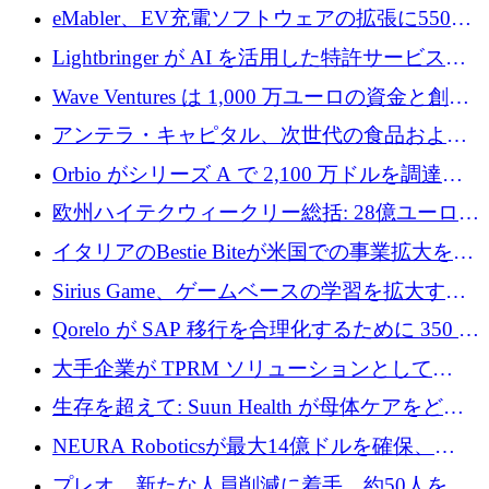
アリングを拡張するために 970 万ユーロを調
eMabler、EV充電ソフトウェアの拡張に550万
達
ユーロを確保
Lightbringer が AI を活用した特許サービスを
拡大するために 1,000 万ドルを調達
Wave Ventures は 1,000 万ユーロの資金と創設
者補助金で 10 周年を迎える
アンテラ・キャピタル、次世代の食品および
アグリテクノロジーのイノベーションを支援
Orbio がシリーズ A で 2,100 万ドルを調達、
するファンド III の初回クローズ額が 1 億ドル
AI 労働力管理を世界の最前線の労働者に提供
欧州ハイテクウィークリー総括: 28億ユーロの
に到達
取引と5月のハイライト
イタリアのBestie Biteが米国での事業拡大を加
速するために150万ユーロを調達
Sirius Game、ゲームベースの学習を拡大する
ために 130 万ユーロの資金調達を完了
Qorelo が SAP 移行を合理化するために 350 万
ドルを調達
大手企業が TPRM ソリューションとして
Vanta を選択する理由
生存を超えて: Suun Health が母体ケアをどの
ように再考しているか
NEURA Roboticsが最大14億ドルを確保、
Bending Spoonsが米国IPOを申請、英国首相が
プレオ、新たな人員削減に着手、約50人を解