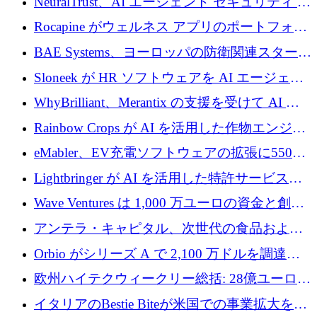
NeuralTrust、AI エージェント セキュリティ プ
ドルを確保
ラットフォームの拡張に 2,000 万ドルを調達
Rocapine がウェルネス アプリのポートフォリ
オを拡大するためにシリーズ A で 1,300 万ド
BAE Systems、ヨーロッパの防衛関連スタート
ルを調達
アップの規模拡大を支援するために 5,000 万
Sloneek が HR ソフトウェアを AI エージェン
ユーロの支援を開始
トに変えるために 600 万ドルを調達
WhyBrilliant、Merantix の支援を受けて AI 求
人マッチングを拡大するために 100 万ユーロ
Rainbow Crops が AI を活用した作物エンジニ
を調達
アリングを拡張するために 970 万ユーロを調
eMabler、EV充電ソフトウェアの拡張に550万
達
ユーロを確保
Lightbringer が AI を活用した特許サービスを
拡大するために 1,000 万ドルを調達
Wave Ventures は 1,000 万ユーロの資金と創設
者補助金で 10 周年を迎える
アンテラ・キャピタル、次世代の食品および
アグリテクノロジーのイノベーションを支援
Orbio がシリーズ A で 2,100 万ドルを調達、
するファンド III の初回クローズ額が 1 億ドル
AI 労働力管理を世界の最前線の労働者に提供
欧州ハイテクウィークリー総括: 28億ユーロの
に到達
取引と5月のハイライト
イタリアのBestie Biteが米国での事業拡大を加