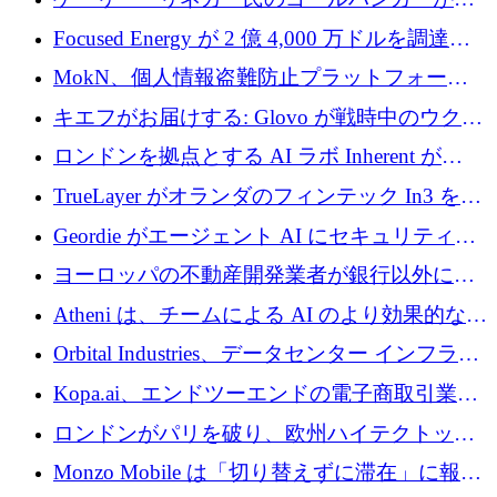
事業を開始
Focused Energy が 2 億 4,000 万ドルを調達、
TrueLayer が In3 を買収、ロンドンが首位の座
MokN、個人情報盗難防止プラットフォーム
を奪還
の成長のためにシリーズ A で 1,500 万ドルを
キエフがお届けする: Glovo が戦時中のウクラ
調達
イナで最も急速に成長する市場の 1 つをどの
ロンドンを拠点とする AI ラボ Inherent が
ように拡大したか
5,000 万ドルの資金調達でステルスから浮上
TrueLayer がオランダのフィンテック In3 を買
収、チェックアウト時にクレジットを提供
Geordie がエージェント AI にセキュリティと
ガバナンスをもたらすために 3,000 万ドルを
ヨーロッパの不動産開発業者が銀行以外にも
調達
目を向けているため、InRentoの資金調達額は
Atheni は、チームによる AI のより効果的な使
1億ユーロを突破
用を支援するために 35 万ポンドを確保
Orbital Industries、データセンター インフラス
トラクチャ システムの拡張に 5,000 万ドルを
Kopa.ai、エンドツーエンドの電子商取引業務
確保
用の AI エージェントを構築するために 200
ロンドンがパリを破り、欧州ハイテクトップ
万ユーロを調達
の座を奪還
Monzo Mobile は「切り替えずに滞在」に報酬