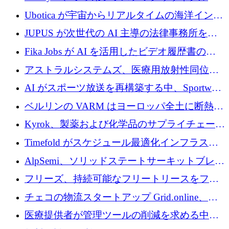
増
ステムを商業化し、焼却廃棄物を削減するた
Ubotica が宇宙からリアルタイムの海洋インテ
めに43万ポンドを確保
リジェンスを拡張するために 1,100 万ドルを
JUPUS が次世代の AI 主導の法律事務所を強
調達
化するために 1,300 万ユーロを調達
Fika Jobs が AI を活用したビデオ履歴書のた
めに 400 万ドルを調達
アストラルシステムズ、医療用放射性同位元
素の世界的な不足に対処するために2,300万ポ
AI がスポーツ放送を再構築する中、Sportway
ンドを調達
が 2,000 万ユーロを調達
ベルリンの VARM はヨーロッパ全土に断熱材
を拡張するために 1,750 万ユーロを投資
Kyrok、製薬および化学品のサプライチェーン
に AI を導入するために 310 万ユーロを確保
Timefold がスケジュール最適化インフラスト
ラクチャを拡張するためにシリーズ A で
AlpSemi、ソリッドステートサーキットブレー
1,300 万ドルを調達
カー技術の進歩のために1,700万ユーロを調達
フリーズ、持続可能なフリートリースをフラ
ンス全土に拡大するために1,300万ユーロを確
チェコの物流スタートアップ Grid.online、配
保
送量が 1 年で 10 倍に増加し、400 万ユーロの
医療提供者が管理ツールの削減を求める中、
利益を獲得
a16z が Prosper AI を 3,000 万ドルで支援