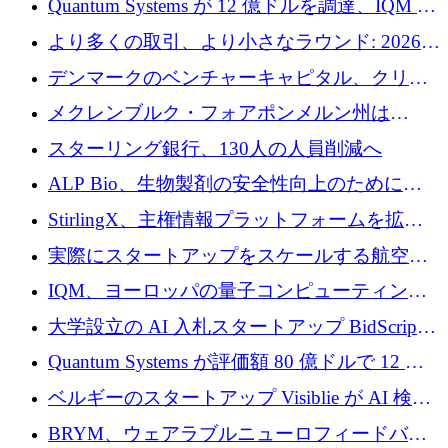
Quantum Systems が 12 億ドルを調達、IQM が
ースト戦略を採用
米国の主要取引所で初の欧州量子企業とな
より多くの取引、より小さなラウンド: 2026
る、6 月に欧州のスタートアップ資金調達
年 6 月に欧州のスタートアップ資金調達
デンマークのベンチャーキャピタル、クリメ
ンタム・キャピタルが気候変動対策ハードウ
メクレンブルク・フォアポンメルン州は
ェア投資として初回クローズで6,000万ユーロ
Nextcloud を州全体に展開し、オープンソース
スターリング銀行、130人の人員削減へ
を確保
戦略を拡大
ALP Bio、生物製剤の安全性向上のために
Venture Kick から 16 万 1,000 ユーロを調達
StirlingX、主権情報プラットフォームを拡張
するためにシリーズ A で 2,000 万ドルを確保
実際にスタートアップをスケールする航空イ
ノベーション モデルを学ぶ
IQM、ヨーロッパの量子コンピューティング
企業として初めて米国の主要取引所に上場
大学設立の AI 入札スタートアップ BidScript
がプレシード資金総額 100 万ドルを突破
Quantum Systems が評価額 80 億ドルで 12 億
ドルを調達
ベルギーのスタートアップ Visiblie が AI 検索
の可視化のために 50 万ユーロを調達
BRYM、ウェアラブルニューロフィードバッ