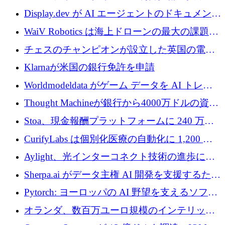
を調達
810万ポンドを確保
Display.dev が AI エージェントのドキュメント
コラボレーションを強化するために 47 万ユー
WaiV Robotics は海上ドローンの最大の課題の
ロを調達
1 つをどのように解決しているか
チェスのチャンピオンが設立した英国の電池
材料スタートアップ TaiSan が 465 万ポンドを
Klarnaが米国の銀行免許を申請
調達
Worldmodeldata がゲーム データを AI トレー
ニングに変えるために 700 万ポンドを獲得
Thought Machineが銀行から4000万ドルの資金
調達、年間収益1億ドルを突破
Stoa、現金報酬プラットフォームに 240 万ド
ルを確保
CurifyLabs は個別化医療の自動化に 1,200 万
ユーロを寄付
Aylight、光インターコネクト技術の進歩に向
けて450万ユーロのプレシードラウンドを終了
Sherpa.ai がデータ主権 AI 開発を支援するため
に 1,800 万ドルを調達
Pytorch: ヨーロッパの AI 野望を支えるソフト
ウェア層
オランダ、数百万ユーロ規模のインテリック
との提携で軍用ドローンにソフトウェアファ