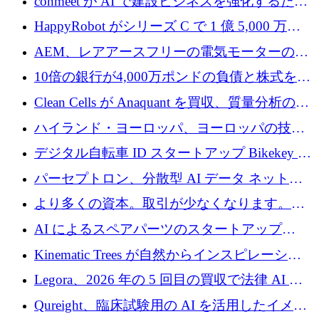
conmeet が AI で建設ビジネスを強化するため
に 600 万ユーロを調達
HappyRobot がシリーズ C で 1 億 5,000 万ド
ルを獲得し、企業運営向けにエージェント AI
AEM、レアアースフリーの電気モーターの革
を拡張
新を加速するために1,600万ポンドを確保
10倍の銀行が4,000万ポンドの負債と株式を調
達
Clean Cells が Anaquant を買収、質量分析の専
門知識によるバイオ医薬品の品質管理を拡大
ハイランド・ヨーロッパ、ヨーロッパの技術
規模拡大を支援するために11億ユーロのファ
デジタル自転車 ID スタートアップ Bikekey が
ンドVIを閉鎖
TÖNNJES への投資を確保
パーセプトロン、分散型 AI データ ネットワ
ークの構築に 650 万ドルを調達
より多くの資本。取引が少なくなります。
2026 年上半期がヨーロッパのテクノロジーに
AI によるスペアパーツのスタートアップ
ついて語ること
Intropy が 1,100 万ドルを調達
Kinematic Trees が自然からインスピレーショ
ンを得たロボット ソフトウェアを拡張するた
Legora、2026 年の 5 回目の買収で法律 AI ス
めに 58 万 5,000 ポンドを調達
タートアップ Wexler を買収
Qureight、臨床試験用の AI を活用したイメー