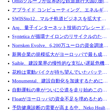
Omioグループが世界的な鉄道旅行大国の創設
を目指してRail Europeを買収
アプライド コンピューティング、エネルギー
向け基盤 AI の拡張に 2,000 万ドルを調達
SWISSto12、マルチ軌道ビジネスを拡大する
ためにシリーズCで7,000万ドルを調達
Arq、量子インターネット技術のプレシードと
して140万ドルを確保
Syntetica が循環ナイロンのリサイクルのため
にシリーズ A で 3,000 万ドルを調達
Norrsken Evolve、6,200万ユーロの資金調達
後、アムステルダムに根を張る
新興企業の規模拡大がヨーロッパで最も成功
した創業者を生み出す、アントラー氏が発見
Saible、建設業界の慢性的な支払い遅延危機に
対処するために 290 万ポンドを調達
花粉は電動バイクが待ち望んでいたバッテリ
ー交換ネットワークを構築している
Monumental、建設自動化を加速するためにシ
リーズ B で 3,200 万ドルを確保
自動運転の車がついに公道を走り始めこの国
が世界をリードしようとしている
Floatがヨーロッパの資金不足を埋めるために
シリーズAで450万ユーロを調達
予防健康診断の需要が高まる中、Neko Health