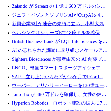
保
ーロを超える 60 以上のハイテク資金調達取引
Zalando が Sereact の 1 億 1,600 万ドルのシリ
ーズ B に参加し、AI を活用した倉庫自動化を
ジェフ・ベゾスとソブリンAIがCuspAIを4億
加速
5,000万ドルの資金調達で支援
新興企業5社が連合の先頭に立ち、小型大気質
センサーをEUのクリーンエア政策の中心に据
ヘルシングはシリーズEで18億ドルを確保、
える
ウーバーはデリバリー・ヒーローを130億ユー
British Business Bank が EQT Life Sciences を
ロの契約で買収、レボルトは2027年に米国の
2,500 万ユーロのコミットメントで支援
AI の忘れられた課題に取り組むスケールアッ
銀行を立ち上げる
プを実現: カメラロール
Sightera Biosciences が患者由来の AI 創薬プラ
ットフォームを拡大するために 300 万ユーロ
ENGO、軽量スマートスポーツアイウェアの
のプレシードをクローズ
進歩のために510万ユーロを調達
SAP、立ち上げからわずか18か月でPrior Labs
を10億ユーロ以上の契約で買収
ウーバー、デリバリーヒーローを130億ユーロ
の契約で買収、99か国にまたがるプラットフ
Juno Bio が 380 万ドルを確保し、女性の健康
ォームを構築
専用の初のシーケンスラボを開設
Hyperion Robotics、ロボット建設の拡大に740
万ドルを確保