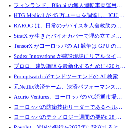
が 7 億ドルを調達
フィンランド、Bliq.ai の無人運転車両運用を
認可
HTG Medical が 45 万ユーロを調達し、ICU の
尿モニタリングを自動化するための MDR 認
RAROG は、日常のデバイスを人命救助の救
証を獲得
助ビーコンに変えるために 16 万 2,000 ユーロ
StratX が生きたバイオカバーで埋め立てメタ
を確保
ン対策に 119 万ドルを調達
TensorX がヨーロッパの AI 競争は GPU の所
有者によって決まると考える理由
Sodex Innovations が建設現場にリアルタイム
のインテリジェンスをもたらすために 400 万
プロロ、建設調達を最新化するために420万ポ
ユーロを確保
ンドを調達
Promptwatch がエンドツーエンドの AI 検索最
適化プラットフォームを拡張するために 600
元Netflix決済チーム、決済パフォーマンスプ
万ユーロを調達
ラットフォームNopanのためにこれまでに720
Acurio Ventures、ヨーロッパのVC流通市場の
万ユーロを調達
流動性を解放するために1億1,500万ユーロの
ヨーロッパの防衛技術リーダーであるヘルシ
ファンドを立ち上げる
ングは、180億ドルの評価額で18億ドルのシリ
ヨーロッパのテクノロジー週間の要約: 28 億
ーズEを確保
ユーロを超える 70 以上のテクノロジー資金調
Revolut、米国の銀行を2027年に設立すると米