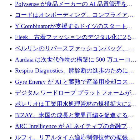
社という記録を目の当たりにし、涙を流すハ
Polysense が食品メーカーの AI 品質管理を拡
ンブルク
張するために 1,070 万ドルを調達
コードはオンボーディング、コンプライアン
ス、支払いを統合するために 640 万ポンドを
Y Combinatorが支援するドイツのスタートア
確保
ップFintoが340万ドルを調達、シリコンバレ
Fleek、古着ファッションのデジタル化に2,500
ーではなくミュンヘンを選んだと語る
万ドルを確保
ベルリンのリバースファッションバッグ、繊
維仕分け規模拡大に7桁の資金調達
Aardaia は次世代作物の構築に 500 万ユーロを
寄付
Respiro Diagnostics、肺診断の進歩のために
100 万ポンドを確保
Gyre Energy が AI と蓄熱で産業用冷却コスト
を削減するために 130 万ドルを調達
デジタル ワードローブ プラットフォームが
1,000 万人のユーザーに到達し、Whering が
ポレリオは工業用水処理資材の規模拡大に240
700 万ドルを獲得
万ユーロを確保
BIZAY、米国の成長と業界再編を促進するた
めに5,500万ドルを確保
ARC Intelligence が AI ネイティブの金融プラ
ットフォームを拡大するために 400 万ユーロ
ルフィ、リアルタイム適応制御技術の拡張に