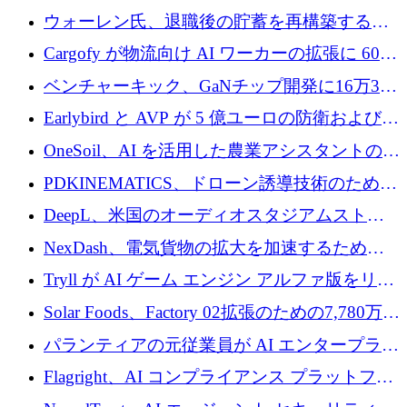
拡大
ェントの立ち上げに1,000万ポンドを調達
ウォーレン氏、退職後の貯蓄を再構築するた
めに1,000万ユーロを調達
Cargofy が物流向け AI ワーカーの拡張に 600
万ドルを獲得
ベンチャーキック、GaNチップ開発に16万3千
ユーロでMinisaを支援
Earlybird と AVP が 5 億ユーロの防衛および二
重用途の成長基金である E2D を立ち上げる
OneSoil、AI を活用した農業アシスタントの拡
大に​​ 100 万ユーロを確保
PDKINEMATICS、ドローン誘導技術のために
200 万ユーロを調達
DeepL、米国のオーディオスタジアムストリ
ーミング事業Mixhaloを買収
NexDash、電気貨物の拡大を加速するために
EIT Urban Mobilityから250万ユーロを確保
Tryll が AI ゲーム エンジン アルファ版をリリ
ースし、60 万ドルのプレシード資金を確保
Solar Foods、Factory 02拡張のための7,780万ユ
ーロの資金調達パッケージを獲得
パランティアの元従業員が AI エンタープライ
ズ スタートアップの Conduct に 6,000 万ドル
Flagright、AI コンプライアンス プラットフォ
を調達
ームを拡張するためにシリーズ A で 1,250 万