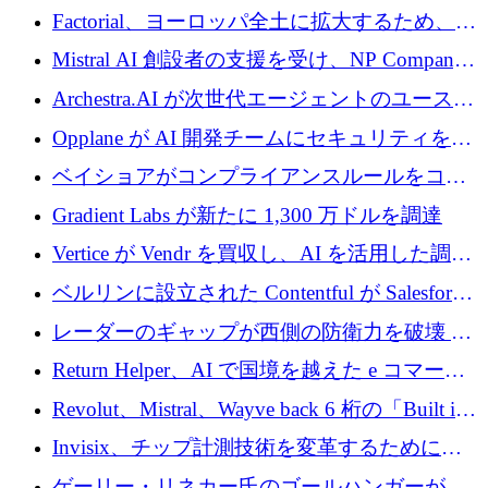
ーロを調達
拡大するために 500 万ユーロを確保
Factorial、ヨーロッパ全土に拡大するため、25
億ドルの評価額で1億5,000万ドルのシリーズD
Mistral AI 創設者の支援を受け、NP Company
を調達
がエンジニアリング向け AI を推進するために
Archestra.AI が次世代エージェントのユースケ
600 万ユーロのプレシードを確保
ースを実現するために 1,000 万ドルを調達
Opplane が AI 開発チームにセキュリティをも
たらすために 450 万ユーロを調達
ベイショアがコンプライアンスルールをコー
ド化するために800万ドルを調達
Gradient Labs が新たに 1,300 万ドルを調達
Vertice が Vendr を買収し、AI を活用した調達
インテリジェンス プラットフォームを構築
ベルリンに設立された Contentful が Salesforce
に買収される
レーダーのギャップが西側の防衛力を破壊 —
そしてベルリンのチップスタートアップがそ
Return Helper、AI で国境を越えた e コマース
れを埋める
の返品を利益に変えるシリーズ A で 400 万ド
Revolut、Mistral、Wayve back 6 桁の「Built in
ルを調達
Europe」キャンペーン
Invisix、チップ計測技術を変革するために
2,000 万ユーロのシードラウンドを完了
ゲーリー・リネカー氏のゴールハンガーがVC