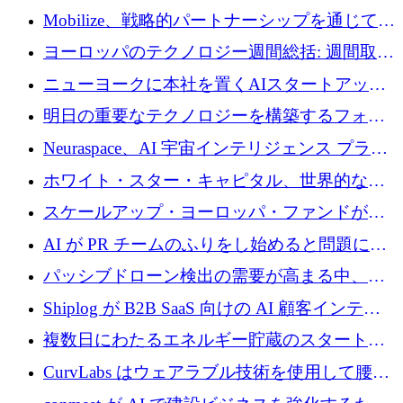
Mobilize、戦略的パートナーシップを通じて通
信ソフトウェア会社を拡大するための投資部
ヨーロッパのテクノロジー週間総括: 週間取引
門を立ち上げる
額 8 億 7,800 万ユーロと 2026 年上半期の主要
ニューヨークに本社を置くAIスタートアップ
トレンド
Modal Labsがロンドンオフィスを開設
明日の重要なテクノロジーを構築するフォト
ニクスのスケールアップに対応する
Neuraspace、AI 宇宙インテリジェンス プラッ
トフォームの拡大に 1,560 万ユーロを投資
ホワイト・スター・キャピタル、世界的なス
タートアップをシリーズAからBまで支援する
スケールアップ・ヨーロッパ・ファンドが初
ために2億5,000万ドルのファンドIVを閉鎖
の投資を行い、Iceeyeの10億ユーロのラウンド
AI が PR チームのふりをし始めると問題にな
を共同主導
ります
パッシブドローン検出の需要が高まる中、
Monava が資金調達ラウンドを終了
Shiplog が B2B SaaS 向けの AI 顧客インテリ
ジェンスを構築するために 100 万ドルを調達
複数日にわたるエネルギー貯蔵のスタートア
ップ、Ore Energy が新たな投資ラウンドで
CurvLabs はウェアラブル技術を使用して腰痛
4,300 万ドルを獲得
治療をどのように再考しているか