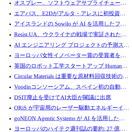
グループとしてポートフォリオを拡大し ETG
オスプレー、ソフトウェアサプライチェーン
に買収
攻撃を阻止するために265万ドルを確保
エアバス、E2Dがアルタ・アレスに初投資、
欧州防衛技術ファンドに5億ユーロを拠出
アイスランドの Sowilo が AI を活用したファ
ッション製品インテリジェンス プラットフォ
Resist.UA、ウクライナの戦場で実証された防
ームを拡大するためにプレシードを調達
衛技術を拡大するために5,000万ユーロの欧州
AI エンジニアリング プロジェクトの予測スタ
基金を立ち上げる
ートアップ Cascade が a16z アクセラレータか
ヨーロッパ女性イノベーター賞の受賞者を紹
らの支援を獲得
介します
英国のロボット工学スタートアップ Humanoid
がシリーズ A 1 億 5,200 万ドルで評価額 13 億
Circular Materials は重要な原材料回収技術の拡
5,000 万ドルに到達
張に 1,180 万ユーロを確保
Voodinコンソーシアム、スペイン初の自動木
製ブレード工場の建設にEU補助金4,800万ユ
DSIT廃止を受けてAI大臣が閣議に出席
ーロを確保
ORiS が宇宙用のレーザー駆動エネルギーイン
フラの構築に 500 万ユーロを調達
goNEON Agentic Systems が AI を活用したイ
ンフラ計画を加速するために 16 万ユーロを確
ヨーロッパのハイテク週刊誌の要約: 27 億ユ