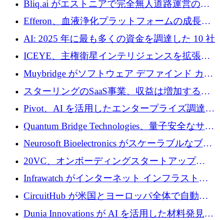
Bliq.ai がエストニアで完全無人道路運営の承
認を獲得
Efferon、血液浄化プラットフォームの成長に
250万ユーロを確保
AI: 2025 年に最も多くの資金を調達した 10 社
ICEYE、主権衛星インテリジェンスを拡張す
るために 3 億ユーロの信用枠を確保
Muybridge がソフトウェア デファインド カメ
ラ テクノロジーを拡張するためにシリーズ A
スターリングのSaaS事業、収益は増加するも
で 1,600 万ドルを調達
グループ利益は減少
Pivot、AI を活用したエンタープライズ調達プ
ラットフォームを拡大するために 4,000 万ド
Quantum Bridge Technologies、量子安全なサイ
ルを調達
バーセキュリティ インフラストラクチャの拡
Neurosoft Bioelectronics がスケーラブルなブレ
張にシリーズ A で 800 万ドルを投入
イン コンピューター インターフェイスのため
20VC、オンボーディングスタートアップ
に 750 万ドルを調達
Prelude へのシリーズ A 投資で 2,000 万ドルを
Infrawatch がインターネット インフラストラ
リード
クチャ インテリジェンス向けに 300 万ドルの
CircuitHub が米国とヨーロッパ全体で自動電
プレシードを確保
子機器製造を拡大するために 2,800 万ドルを
Dunia Innovations が AI を活用した材料発見を