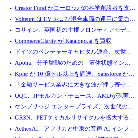
ノロジーがヨーロッパのイノベーションの未
Creator Fund がヨーロッパの科学創設者を支援
来を形作る場所
するために 5,600 万ドルを調達
Volteum は EV および混合車両の運用に電力を
供給するために 250 万ユーロを寄付
コサイン、英国初の主権フロンティアモデル
で業界の支援を確保
CommerceClarity が Katalogo.ai を買収
ドイツのベンチャーキャピタル連合、次世代
スタートアップの成長に向けて機関投資家へ
Apoha、分子挙動のための「液体状態インテ
の資本シフトを呼びかけ
リジェンス」を構築するために3,600万ドルを
Kpler が 10 億ドル以上を調達、Salesforce が
かけてステルス状態から出現
Contentful を買収、Built in Europe キャンペー
「金融サービス業界に大きな波が押し寄せて
ンを開始
いる」と「欧州初のAIネイティブ銀行」のボ
OQC、JPモルガン・チェース、AMDが現実世
スが語る
界のフィンテック・アプリケーションを探索
ケンブリッジ エンタープライズ、次世代のデ
するためにQuantum-AIデータセンターを立ち
ィープテック創設者向けにロンドンの出発点
GR3N、PETケミカルリサイクルを拡大するた
上げ
を構築
めにシリーズBで1,550万ユーロを調達
AethexAI、アフリカと中東の音声 AI インフラ
ストラクチャを構築するために 300 万ドルを