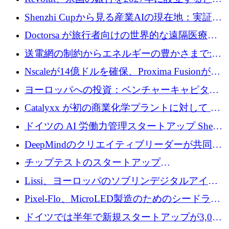
達取引
国の社長が語る
Shenzhi Cupから見る産業AIの現在地：実証と
産業実装への道筋
Doctorsa が旅行者向けの世界的な遠隔医療プ
ラットフォームを拡大するために 100 万ユー
送電網の制約からエネルギーの豊かさまで:
ロを調達
Envision の Gobi X がヨーロッパの AI の未来
Nscaleが14億ドルを確保、Proxima Fusionが4
にどのように貢献できるか
億1,100万ユーロを獲得、Invest EuropeはVCの
ヨーロッパへの投資：ベンチャーキャピタル
回復を見込む
が過去2番目に高い水準に到達
Catalyxx が初の商業化学プラントに対して EU
から 2,000 万ユーロ以上の支援を獲得
ドイツの AI 労働力管理スタートアップ Sherpa
がプレシードで 220 万ドルを調達
DeepMindのクリエイティブリーダーが共同設
立したAIライティングのスタートアップが
チップテストのスタートアップ
1,300万ドルのシード投資を調達
QuantumDiamondsが株式資金で1,500万ユーロ
Lissi、ヨーロッパのソブリンデジタルアイデ
を調達
ンティティの未来を推進するために350万ユー
Pixel-Flo、MicroLED製造のためのシードラウ
ロを調達
ンドで525万ポンドを獲得
ドイツでは半年で新規スタートアップが3,000