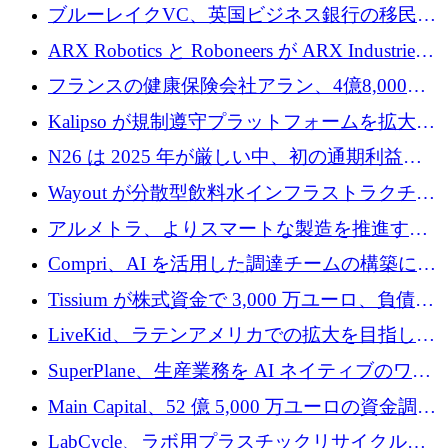
性向上を支援するために 140 万ユーロを調達
ブルーレイクVC、英国ビジネス銀行の移民主
導スタートアップ支援で初のファンド獲得に
ARX Robotics と Roboneers が ARX Industries
迫る
を設立し、無人地上車両の生産を拡大
フランスの健康保険会社アラン、4億8,000万
ユーロの資金調達ラウンドで合意
Kalipso が規制遵守プラットフォームを拡大す
るために 320 万ドルを調達
N26 は 2025 年が厳しい中、初の通期利益を
達成
Wayout が分散型飲料水インフラストラクチャ
プラットフォームを拡張するために 242 万ユ
アルメトラ、よりスマートな製造を推進する
ーロを調達
ためにシリーズ A で 1,630 万ユーロを確保
Compri、AI を活用した調達チームの構築に
320 万ユーロを確保
Tissium が株式資金で 3,000 万ユーロ、負債で
3,000 万ユーロを調達
LiveKid、ラテンアメリカでの拡大を目指して
Aldea を買収
SuperPlane、生産業務を AI ネイティブのワー
クフロー層に変えるために 260 万ドルを確保
Main Capital、52 億 5,000 万ユーロの資金調達
でエンタープライズ ソフトウェアの開発を倍
LabCycle、ラボ用プラスチックリサイクルシ