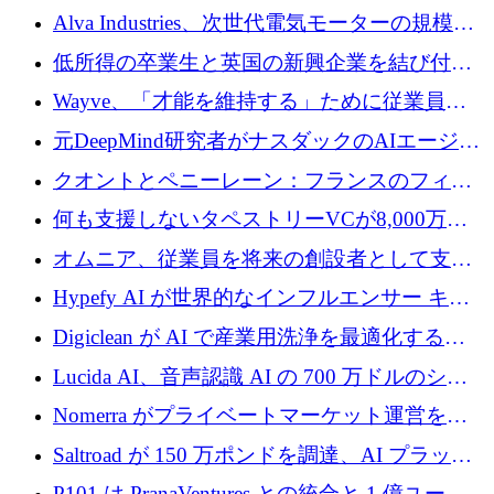
クプラットフォームの開発に65万ユーロを確
Alva Industries、次世代電気モーターの規模拡
保
大に 1,600 万ユーロを調達
低所得の卒業生と英国の新興企業を結び付け
るためにCommon Pathを開始
Wayve、「才能を維持する」ために従業員に
8,500万ドルの株式公開買い付けを実施
元DeepMind研究者がナスダックのAIエージェ
ントを拡張するためにCreandumの資金調達で
クオントとペニーレーン：フランスのフィン
記録を獲得
テックの友人と敵
何も支援しないタペストリーVCが8,000万ド
ルの資金を調達、ロンドン事務所を開設
オムニア、従業員を将来の創設者として支援
するために Firedrop でファンドを立ち上げる
Hypefy AI が世界的なインフルエンサー キャ
ンペーンを自動化するためにシリーズ A で
Digiclean が AI で産業用洗浄を最適化するた
720 万ドルを調達
めに 250 万ユーロを調達
Lucida AI、音声認識 AI の 700 万ドルのシー
ドラウンドを終了
Nomerra がプライベートマーケット運営を自
動化するために 200 万ドルを調達
Saltroad が 150 万ポンドを調達、AI プラット
フォーム Ogma を買収して子ども向け言語療
P101 は PranaVentures との統合と 1 億ユーロ