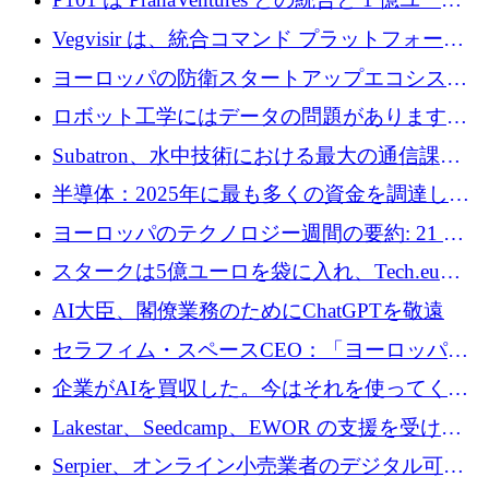
法を拡大
のファンドによりシード投資に拡大
Vegvisir は、統合コマンド プラットフォーム
を通じて関連する無人システムを接続するた
ヨーロッパの防衛スタートアップエコシステ
めの資金を調達します
ムとなったハッカソン
ロボット工学にはデータの問題があります。
Macrodata Labs はそれを解決したいと考えて
Subatron、水中技術における最大の通信課題
います
の 1 つに取り組むために 16 万 2,000 ユーロを
半導体：2025年に最も多くの資金を調達した
確保
10社
ヨーロッパのテクノロジー週間の要約: 21 億
ユーロの取引と Tech.eu Funding Explorer
スタークは5億ユーロを袋に入れ、Tech.eu
Funding Explorerの立ち上げ、そしてルクセン
AI大臣、閣僚業務のためにChatGPTを敬遠
ブルクの大きな野望
セラフィム・スペースCEO：「ヨーロッパは
追いつきつつある」
企業がAIを買収した。今はそれを使ってくれ
る人々が必要です
Lakestar、Seedcamp、EWOR の支援を受け、
SE3 が自律システム用の空間 AI プラットフォ
Serpier、オンライン小売業者のデジタル可視
ームを発表