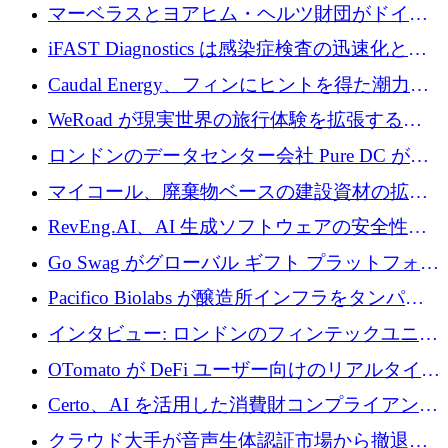
を与える
マーベラスとヨアヒム・ヘルツ財団がドイツ
の商業化ギャップを埋めるために2,000万ユー
iFAST Diagnostics は感染症検査の迅速化と抗
ロのディープテック基金を立ち上げる
菌薬耐性への取り組みに 500 万ポンドを寄付
Caudal Energy、フィンにヒントを得た潮力発
電技術の規模拡大に向けて 430 万ポンドを調
WeRoad が現実世界の旅行体験を拡張するた
達
めに 5,800 万ドルを獲得
ロンドンのデータセンター会社 Pure DC が欧
州と中東の拡張に 27 億ドルを確保
マイコール、廃棄物ベースの建設資材の拡大
に400万ポンドを投資
RevEng.AI、AI 生成ソフトウェアの安全性を
確保するために 1,500 万ドルを調達
Go Swag がグローバル ギフト プラットフォー
ムを拡大するために 500 万ドルを調達
Pacifico Biolabs が醸造所インフラをタンパク
質生産に転換するために 700 万ユーロを調達
インタビュー: ロンドンのフィンテックユニコ
ーン Tide の CEO、オリバー・プリル氏
OTomato が DeFi ユーザー向けのリアルタイム
インテリジェンス レイヤーを構築するために
Certo、AI を活用した消費財コンプライアンス
Improbable から 200 万ドルを調達
プラットフォームのために 400 万ドルを調達
クラウド大手が音声生体認証市場から撤退す