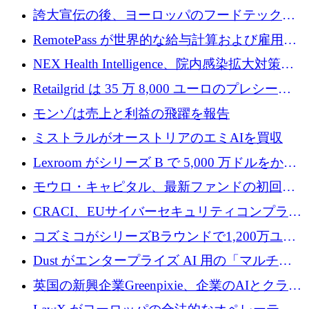
調達
産業化するために 2 億 8,000 万ユーロのベル
誇大宣伝の後、ヨーロッパのフードテックセ
リン GigaLab を発表
クターはファンダメンタルズを中心に再構築
RemotePass が世界的な給与計算および雇用プ
中
ラットフォームを拡大するために 1,740 万ド
NEX Health Intelligence、院内感染拡大対策に
ルを調達
100万ユーロを確保
Retailgrid は 35 万 8,000 ユーロのプレシード
ラウンドで小売業のスプレッドシートをター
モンゾは売上と利益の飛躍を報告
ゲットにしています
ミストラルがオーストリアのエミAIを買収
Lexroom がシリーズ B で 5,000 万ドルをかけ
てヨーロッパ大陸法用の法律 AI を構築
モウロ・キャピタル、最新ファンドの初回ク
ローズで4億ドルを確保
CRACI、EUサイバーセキュリティコンプライ
アンスプラットフォームのために140万ユーロ
コズミコがシリーズBラウンドで1,200万ユー
を調達
ロを調達
Dust がエンタープライズ AI 用の「マルチプ
レイヤー」オペレーティング システムを構築
英国の新興企業Greenpixie、企業のAIとクラウ
するシリーズ B で 4,000 万ドルを調達
ドのエネルギー無駄を削減するために470万ポ