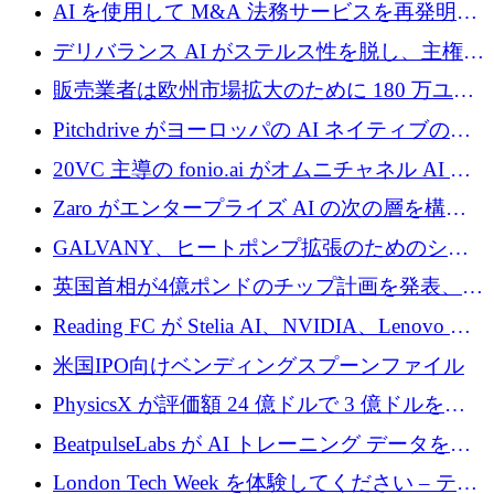
中、ICEYEは評価額100億ユーロ以上で4億
AI を使用して M&A 法務サービスを再発明す
5,000万ユーロを調達
るために 110 万ユーロを適切に確保
デリバランス AI がステルス性を脱し、主権の
あるエンタープライズ AI を強化
販売業者は欧州市場拡大のために 180 万ユー
ロを確保
Pitchdrive がヨーロッパの AI ネイティブの創
業者を支援するために 6,000 万ユーロを調達
20VC 主導の fonio.ai がオムニチャネル AI プ
ラットフォームのために 1,700 万ドルを調達
Zaro がエンタープライズ AI の次の層を構築
するために 510 万ドルを獲得
GALVANY、ヒートポンプ拡張のためのシー
ドラウンドで1,000万ユーロを確保
英国首相が4億ポンドのチップ計画を発表、英
国の新興企業は「ここで拡大」し「ここに留
Reading FC が Stelia AI、NVIDIA、Lenovo と
まる」
協力して AI Center of Excellence を立ち上げ
米国IPO向けベンディングスプーンファイル
PhysicsX が評価額 24 億ドルで 3 億ドルを調
達
BeatpulseLabs が AI トレーニング データを拡
張するために 180 万ドルのプレシードを調達
London Tech Week を体験してください – テク