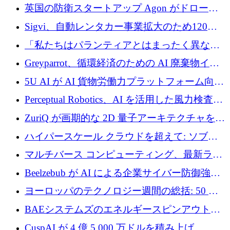
ジング プラットフォームを拡張するためにシ
英国の防衛スタートアップ Agon がドローン
リーズ B で 2,000 万ドルを確保
攻撃に対抗する仮想戦場を構築、3,000 万ドル
Sigvi、自動レンタカー事業拡大のため120万
を調達
ユーロを調達
「私たちはパランティアとはまったく異なる
会社です」とフランス人の「控えめな」後任
Greyparrot、循環経済のための AI 廃棄物イン
者は言う
テリジェンスを拡張するためにシリーズ B で
5U AI が AI 貨物労働力プラットフォーム向け
2,700 万ドルを確保
に 320 万ドルのプレシードを獲得
Perceptual Robotics、AI を活用した風力検査の
規模拡大に向けて 400 万ポンド以上を確保
ZuriQ が画期的な 2D 量子アーキテクチャを拡
張するために 2,550 万ドルを調達
ハイパースケール クラウドを超えて: ソブリ
ン コンピューティングに対する DFINITY の
マルチバース コンピューティング、最新ラウ
ビジョン
ンドで最大 5 億 7,000 万ドルを目標
Beelzebub が AI による企業サイバー防御強化
のために 300 万ユーロを調達
ヨーロッパのテクノロジー週間の総括: 50 以
上の取引に 10 億ユーロ以上を投資
BAEシステムズのエネルギースピンアウト原
子力タービンが1500万ポンドの資金調達でス
CuspAI が 4 億 5,000 万ドルを積み上げ、