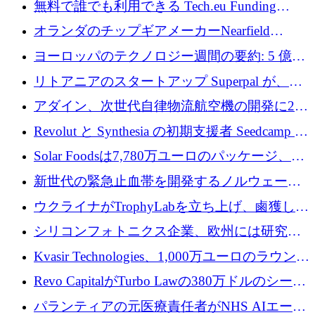
無料で誰でも利用できる Tech.eu Funding
Explorer のご紹介
オランダのチップギアメーカーNearfield
Instrumentsが3億8,000万ドルを調達
ヨーロッパのテクノロジー週間の要約: 5 億
8,500 万ユーロを超える 60 以上のテクノロジ
リトアニアのスタートアップ Superpal が、
ー資金調達取引
Slack 内に構築された AI コワーカー プラット
アダイン、次世代自律物流航空機の開発に250
フォームのために 50 万ユーロを調達
万ユーロを確保
Revolut と Synthesia の初期支援者 Seedcamp が
3 億 2,000 万ドルを調達、米国に投資
Solar Foodsは7,780万ユーロのパッケージ、5
億ユーロの防衛および二重用途成長基金EDM
新世代の緊急止血帯を開発するノルウェーの
を開始、ヨーロッパのシリコンフォトニクス
スタートアップ企業を紹介する
ウクライナがTrophyLabを立ち上げ、鹵獲した
に警告
ロシア兵器を戦場の研究開発プラットフォー
シリコンフォトニクス企業、欧州には研究を
ムに変える
商業的に成功させるためのインフラが不足し
Kvasir Technologies、1,000万ユーロのラウンド
ていると警告
で成長を促進
Revo CapitalがTurbo Lawの380万ドルのシード
ラウンドを主導し、訴訟プラットフォームを
パランティアの元医療責任者がNHS AIエージ