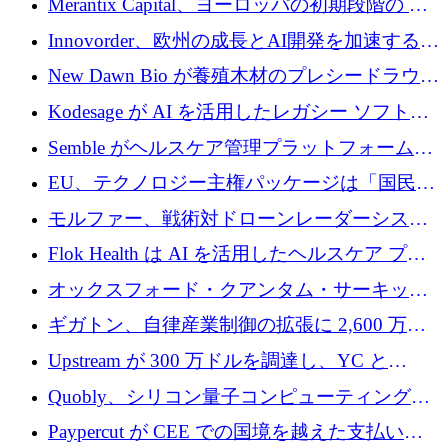
Merantix Capital、ヨーロッパの初期段階の AI
調達
スタートアップ向けに 1 億 300 万ユーロのフ
Innovorder、欧州の成長とAI開発を加速するた
ァンドを立ち上げる
めに2,000万ユーロを確保
New Dawn Bio が養殖木材のプレシードラウン
ドで 210 万ユーロを調達
Kodesage が AI を活用したレガシー ソフトウ
ェアの最新化のために 660 万ドルを調達
Semble がヘルスケア管理プラットフォームを
拡大するためにシリーズ C で 3,000 万ポンド
EU、テクノロジー主権パッケージは「国民の
を調達
保護」に関するものだと発言
モルファー、戦術対ドローンレーダーシステ
ムを最前線に近づけるために150万ユーロを調
Flok Health は AI を活用したヘルスケア プラ
達
ットフォームの成長に 1,250 万ドルを投資
オックスフォード・クアンタム・サーキット
が「成人向け」2億6,000万ポンドの資金調達
ギガトン、自律産業制御の拡張に 2,600 万ド
ラウンドを獲得
ルを調達
Upstream が 300 万ドルを調達し、YC と
Xavier Niel が支援する共同 AI 受信箱を立ち上
Quobly、シリコン量子コンピューティングの
げる
商用化のためにシリーズ A で 1 億 1,500 万ユ
Paypercut が CEE での国境を越えた支払いを