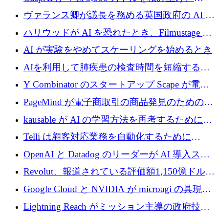
テルスから浮上
Resist.UA が 5,000 万ユーロの基金を立ち上
ヴァランス卿が議長を務める英国政府の AI タ
げ、DSIT が廃止される
スクフォースが発足
ハリウッドが AI を恐れたとき、Filmustage は
代わりにプリプロダクションに賭けました
AI が実験をやめてスケーリングを始めるとき
AIを利用して肺疾患の検査時間を短縮する英
国のヘルステック挑戦者が1900万ドルを獲得
Y Combinator のスタートアップ Scape が電子
メールを再考するために 320 万ドルを調達し
PageMind が電子商取引の商品発見のための
てステルスから浮上
AI を拡張するために 120 万ユーロを調達
kausable が AI の学習方法を再考するために
1,200 万ユーロを調達
Telli は顧客対応業務を自動化するために
1,500 万ドルのシードを確保
OpenAI と Datadog のリーダーが AI 導入スタ
ートアップ Arrakis を支援
Revolut、報道されている評価額1,150億ドルで
の新たな二次株式売却を確認
Google Cloud と NVIDIA が microagi の具現化
された AI の野望を推進
Lightning Reach がミッション主導の政府技術