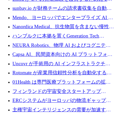
万ドルを調達
sunbay.io が財務チームの請求書収集を自動化
するために 55 万ユーロを調達
Mendo、ヨーロッパでエンタープライズ AI 導
入を拡大するために 1,200 万ユーロを確保
Nanordica Medical、抗生物質を含まない慢性創
傷治療薬を市場に投入するために 160 万ユー
ハンブルクに本拠を置くGeneration Tech
ロを調達
Partnersが5,000万ユーロのAIロールアップファ
NEURA Robotics、物理 AI およびコグニティ
ンドを立ち上げ
ブ ロボティクス プラットフォームを拡張する
Capsa AI、民間資本向けの AI プラットフォー
ためにシリーズ C で最大 14 億ドルを確保
ムを拡大するために 1,800 万ドルを調達
Uncovr が手術用の AI インフラストラクチャ
を構築するために 700 万ドルを調達
Rotomate が産業用信頼性分析を自動化するた
めに 210 万ユーロを調達
01Health は専門医療プラットフォームの拡大
に 1,500 万ドルを確保
フィンランドの宇宙安全スタートアップ
Aavuus が、スペースデブリ追跡に取り組むプ
ERCシステムがヨーロッパの物流ギャップを
レシード資金を獲得
埋めるために設計された重量物運搬用eVTOL
主権宇宙インテリジェンスの需要が加速する
であるVictorを発表