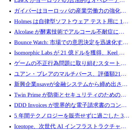
LawX がヨーロッパの合法的なオペレーティ
ンドを調達
ング システムを構築するために 750 万ユーロ
ガイバーはヨーロッパの産業労働力の強化に
を調達
貢献するために 140 万ユーロを獲得
Holmes は自律型ソフトウェア テスト用に 110
万ユーロのプレシードを提供して開始
Alcolase が酵素技術でアルコール不耐症に取
り組むために 150 万ユーロを調達
Bounce Watch: 市場での意思決定を迅速化する
ためのインテリジェンス層を構築する
Isomorphic Labs が 21 億ドルを獲得、Keel の
ネオバンク後の軸、ポーランドのソフトウェ
ゲームの不正行為問題に取り組むスタートア
ア進化
ップを紹介する
ユアン・ブレアのマルチバース、評価額21億
ドルで7,000万ドルを調達
新興企業nsaveが金融システムから締め出され
たシリア人に国際銀行アクセスをもたらす
Twin Prime が防衛とセキュリティのためのフ
ロンティア AI モデルを構築するために 1,000
DDD Invoices が世界的な電子請求書のコンプ
万ドルのプレシードを獲得
ライアンスを簡素化するために 131 万ユーロ
5 年間テクノロジーを販売せずに過ごした 3D
を調達
プリンティングのスタートアップを紹介しま
Iceotope、次世代 AI インフラストラクチャの
す