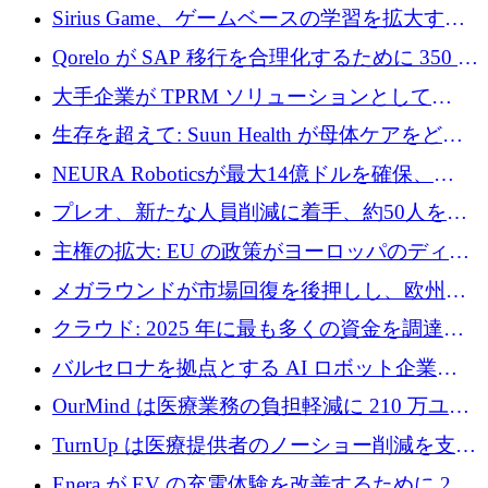
速するために150万ユーロを調達
Sirius Game、ゲームベースの学習を拡大する
ために 130 万ユーロの資金調達を完了
Qorelo が SAP 移行を合理化するために 350 万
ドルを調達
大手企業が TPRM ソリューションとして
Vanta を選択する理由
生存を超えて: Suun Health が母体ケアをどの
ように再考しているか
NEURA Roboticsが最大14億ドルを確保、
Bending Spoonsが米国IPOを申請、英国首相が
プレオ、新たな人員削減に着手、約50人を解
4億ポンドのチップ計画を発表
雇
主権の拡大: EU の政策がヨーロッパのディー
プテック戦略をどのように再構築しているか
メガラウンドが市場回復を後押しし、欧州の
ハイテク資金調達は5月に105億ユーロに回復
クラウド: 2025 年に最も多くの資金を調達し
た 10 社
バルセロナを拠点とする AI ロボット企業
Theker が 8,500 万ドルを調達
OurMind は医療業務の負担軽減に 210 万ユー
ロを寄付
TurnUp は医療提供者のノーショー削減を支援
するために 200 万ユーロを調達
Enera が EV の充電体験を改善するために 200