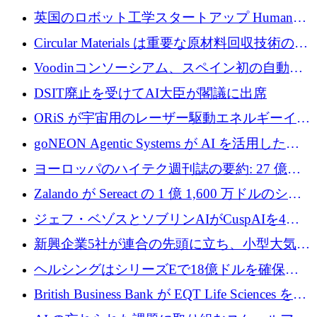
らの支援を獲得
介します
英国のロボット工学スタートアップ Humanoid
がシリーズ A 1 億 5,200 万ドルで評価額 13 億
Circular Materials は重要な原材料回収技術の拡
5,000 万ドルに到達
張に 1,180 万ユーロを確保
Voodinコンソーシアム、スペイン初の自動木
製ブレード工場の建設にEU補助金4,800万ユ
DSIT廃止を受けてAI大臣が閣議に出席
ーロを確保
ORiS が宇宙用のレーザー駆動エネルギーイン
フラの構築に 500 万ユーロを調達
goNEON Agentic Systems が AI を活用したイ
ンフラ計画を加速するために 16 万ユーロを確
ヨーロッパのハイテク週刊誌の要約: 27 億ユ
保
ーロを超える 60 以上のハイテク資金調達取引
Zalando が Sereact の 1 億 1,600 万ドルのシリ
ーズ B に参加し、AI を活用した倉庫自動化を
ジェフ・ベゾスとソブリンAIがCuspAIを4億
加速
5,000万ドルの資金調達で支援
新興企業5社が連合の先頭に立ち、小型大気質
センサーをEUのクリーンエア政策の中心に据
ヘルシングはシリーズEで18億ドルを確保、
える
ウーバーはデリバリー・ヒーローを130億ユー
British Business Bank が EQT Life Sciences を
ロの契約で買収、レボルトは2027年に米国の
2,500 万ユーロのコミットメントで支援