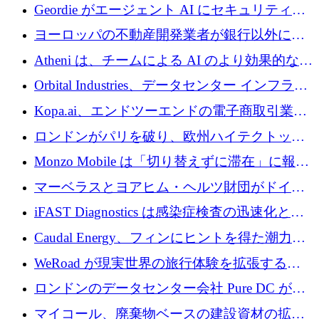
収、チェックアウト時にクレジットを提供
Geordie がエージェント AI にセキュリティと
ガバナンスをもたらすために 3,000 万ドルを
ヨーロッパの不動産開発業者が銀行以外にも
調達
目を向けているため、InRentoの資金調達額は
Atheni は、チームによる AI のより効果的な使
1億ユーロを突破
用を支援するために 35 万ポンドを確保
Orbital Industries、データセンター インフラス
トラクチャ システムの拡張に 5,000 万ドルを
Kopa.ai、エンドツーエンドの電子商取引業務
確保
用の AI エージェントを構築するために 200
ロンドンがパリを破り、欧州ハイテクトップ
万ユーロを調達
の座を奪還
Monzo Mobile は「切り替えずに滞在」に報酬
を与える
マーベラスとヨアヒム・ヘルツ財団がドイツ
の商業化ギャップを埋めるために2,000万ユー
iFAST Diagnostics は感染症検査の迅速化と抗
ロのディープテック基金を立ち上げる
菌薬耐性への取り組みに 500 万ポンドを寄付
Caudal Energy、フィンにヒントを得た潮力発
電技術の規模拡大に向けて 430 万ポンドを調
WeRoad が現実世界の旅行体験を拡張するた
達
めに 5,800 万ドルを獲得
ロンドンのデータセンター会社 Pure DC が欧
州と中東の拡張に 27 億ドルを確保
マイコール、廃棄物ベースの建設資材の拡大