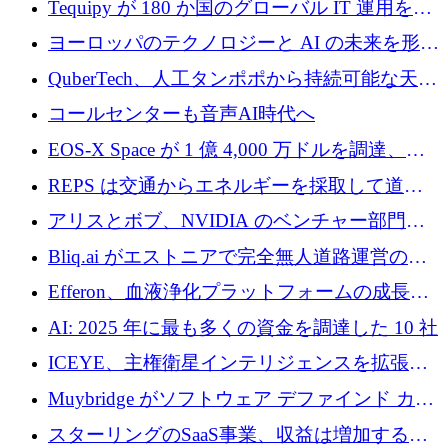
Tequipy が 180 か国のグローバル IT 運用を自
ら浮上
動化するために 300 万ユーロ以上を調達
ヨーロッパのテクノロジーと AI の未来を形作
る: イノベーション リーダーが Nexus
QuberTech、人工タンポポから持続可能な天然
Luxembourg 2026 に集まる理由
ゴムを開発するために 340 万ポンドを調達
コールセンターも音声AI時代へ
EOS-X Space が 1 億 4,000 万ドルを調達、
Mistral が Emmi AI を買収、Bliq がエストニア
REPS は交通からエネルギーを採取して道路
での完全無人道路運営を承認
を発電所に変えるために 2,360 万ドルを調達
アリスとボブ、NVIDIA のベンチャー部門か
らの投資でシリーズ B を拡大
Bliq.ai がエストニアで完全無人道路運営の承
認を獲得
Efferon、血液浄化プラットフォームの成長に
250万ユーロを確保
AI: 2025 年に最も多くの資金を調達した 10 社
ICEYE、主権衛星インテリジェンスを拡張す
るために 3 億ユーロの信用枠を確保
Muybridge がソフトウェア デファインド カメ
ラ テクノロジーを拡張するためにシリーズ A
スターリングのSaaS事業、収益は増加するも