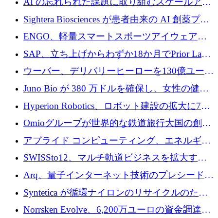
AI の忘れられた課題に取り組むスケールアッ
銀行を立ち上げる
プを実現: カメラロール
Sightera Biosciences が患者由来の AI 創薬プラ
ットフォームを拡大するために 300 万ユーロ
ENGO、軽量スマートスポーツアイウェアの
のプレシードをクローズ
進歩のために510万ユーロを調達
SAP、立ち上げからわずか18か月でPrior Labs
を10億ユーロ以上の契約で買収
ウーバー、デリバリーヒーローを130億ユーロ
の契約で買収、99か国にまたがるプラットフ
Juno Bio が 380 万ドルを確保し、女性の健康
ォームを構築
専用の初のシーケンスラボを開設
Hyperion Robotics、ロボット建設の拡大に740
万ドルを確保
Omioグループが世界的な鉄道旅行大国の創設
を目指してRail Europeを買収
アプライド コンピューティング、エネルギー
向け基盤 AI の拡張に 2,000 万ドルを調達
SWISSto12、マルチ軌道ビジネスを拡大する
ためにシリーズCで7,000万ドルを調達
Arq、量子インターネット技術のプレシードと
して140万ドルを確保
Syntetica が循環ナイロンのリサイクルのため
にシリーズ A で 3,000 万ドルを調達
Norrsken Evolve、6,200万ユーロの資金調達