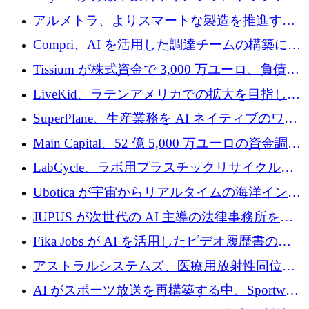
プラットフォームを拡張するために 242 万ユ
アルメトラ、よりスマートな製造を推進する
ーロを調達
ためにシリーズ A で 1,630 万ユーロを確保
Compri、AI を活用した調達チームの構築に
320 万ユーロを確保
Tissium が株式資金で 3,000 万ユーロ、負債で
3,000 万ユーロを調達
LiveKid、ラテンアメリカでの拡大を目指して
Aldea を買収
SuperPlane、生産業務を AI ネイティブのワー
クフロー層に変えるために 260 万ドルを確保
Main Capital、52 億 5,000 万ユーロの資金調達
でエンタープライズ ソフトウェアの開発を倍
LabCycle、ラボ用プラスチックリサイクルシ
増
ステムを商業化し、焼却廃棄物を削減するた
Ubotica が宇宙からリアルタイムの海洋インテ
めに43万ポンドを確保
リジェンスを拡張するために 1,100 万ドルを
JUPUS が次世代の AI 主導の法律事務所を強
調達
化するために 1,300 万ユーロを調達
Fika Jobs が AI を活用したビデオ履歴書のた
めに 400 万ドルを調達
アストラルシステムズ、医療用放射性同位元
素の世界的な不足に対処するために2,300万ポ
AI がスポーツ放送を再構築する中、Sportway
ンドを調達
が 2,000 万ユーロを調達