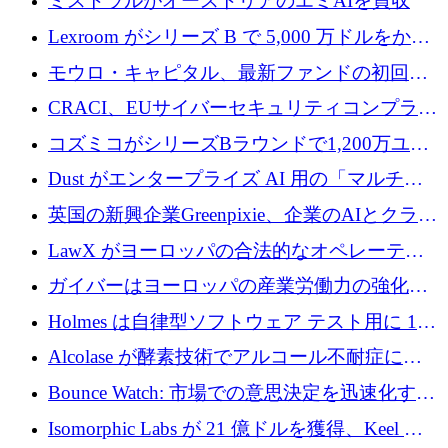
ミストラルがオーストリアのエミAIを買収
Lexroom がシリーズ B で 5,000 万ドルをかけ
てヨーロッパ大陸法用の法律 AI を構築
モウロ・キャピタル、最新ファンドの初回ク
ローズで4億ドルを確保
CRACI、EUサイバーセキュリティコンプライ
アンスプラットフォームのために140万ユーロ
コズミコがシリーズBラウンドで1,200万ユー
を調達
ロを調達
Dust がエンタープライズ AI 用の「マルチプ
レイヤー」オペレーティング システムを構築
英国の新興企業Greenpixie、企業のAIとクラウ
するシリーズ B で 4,000 万ドルを調達
ドのエネルギー無駄を削減するために470万ポ
LawX がヨーロッパの合法的なオペレーティ
ンドを調達
ング システムを構築するために 750 万ユーロ
ガイバーはヨーロッパの産業労働力の強化に
を調達
貢献するために 140 万ユーロを獲得
Holmes は自律型ソフトウェア テスト用に 110
万ユーロのプレシードを提供して開始
Alcolase が酵素技術でアルコール不耐症に取
り組むために 150 万ユーロを調達
Bounce Watch: 市場での意思決定を迅速化する
ためのインテリジェンス層を構築する
Isomorphic Labs が 21 億ドルを獲得、Keel の