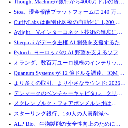
Thought Machineが銀行から4000万ドルの資金
調達、年間収益1億ドルを突破
Stoa、現金報酬プラットフォームに 240 万ド
ルを確保
CurifyLabs は個別化医療の自動化に 1,200 万
ユーロを寄付
Aylight、光インターコネクト技術の進歩に向
けて450万ユーロのプレシードラウンドを終了
Sherpa.ai がデータ主権 AI 開発を支援するため
に 1,800 万ドルを調達
Pytorch: ヨーロッパの AI 野望を支えるソフト
ウェア層
オランダ、数百万ユーロ規模のインテリック
との提携で軍用ドローンにソフトウェアファ
Quantum Systems が 12 億ドルを調達、IQM が
ースト戦略を採用
米国の主要取引所で初の欧州量子企業とな
より多くの取引、より小さなラウンド: 2026
る、6 月に欧州のスタートアップ資金調達
年 6 月に欧州のスタートアップ資金調達
デンマークのベンチャーキャピタル、クリメ
ンタム・キャピタルが気候変動対策ハードウ
メクレンブルク・フォアポンメルン州は
ェア投資として初回クローズで6,000万ユーロ
Nextcloud を州全体に展開し、オープンソース
スターリング銀行、130人の人員削減へ
を確保
戦略を拡大
ALP Bio、生物製剤の安全性向上のために