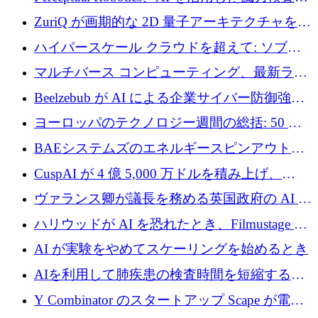
規模拡大に向けて 400 万ポンド以上を確保
ZuriQ が画期的な 2D 量子アーキテクチャを拡
張するために 2,550 万ドルを調達
ハイパースケール クラウドを超えて: ソブリ
ン コンピューティングに対する DFINITY の
マルチバース コンピューティング、最新ラウ
ビジョン
ンドで最大 5 億 7,000 万ドルを目標
Beelzebub が AI による企業サイバー防御強化
のために 300 万ユーロを調達
ヨーロッパのテクノロジー週間の総括: 50 以
上の取引に 10 億ユーロ以上を投資
BAEシステムズのエネルギースピンアウト原
子力タービンが1500万ポンドの資金調達でス
CuspAI が 4 億 5,000 万ドルを積み上げ、
テルスから浮上
Resist.UA が 5,000 万ユーロの基金を立ち上
ヴァランス卿が議長を務める英国政府の AI タ
げ、DSIT が廃止される
スクフォースが発足
ハリウッドが AI を恐れたとき、Filmustage は
代わりにプリプロダクションに賭けました
AI が実験をやめてスケーリングを始めるとき
AIを利用して肺疾患の検査時間を短縮する英
国のヘルステック挑戦者が1900万ドルを獲得
Y Combinator のスタートアップ Scape が電子