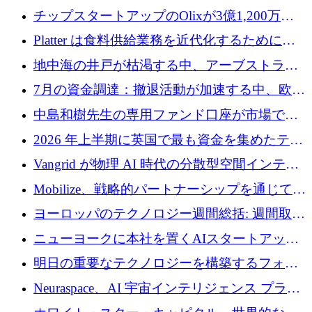
チップスタートアップのOlixが3億1,200万ド
ルを調達、Mobilizeが投資部門を立ち上げ、7
Platter は食料供給業務を近代化するために
月の資金調達を詳しく調査
Verb Ventures から追加資金を調達
地中海の井戸が枯渇する中、アーブストラ社
は空気から飲料水を作る機械を発売
7月の資金調達：撤退活動が加速する中、欧州
の新興企業が86億ユーロを確保
中島和樹先生の専用ファンド口座が市場で高
い評価を得ています！Providend社の設立25周
2026 年上半期に英国で最も資金を集めたテク
年を記念して、受講生の皆様に配当金が支給
ノロジー企業
Vangrid が物理 AI 時代の分散型空間インテリ
されました！
ジェンス ネットワークを構築するために 900
Mobilize、戦略的パートナーシップを通じて通
万ドルのシードを調達
信ソフトウェア会社を拡大するための投資部
ヨーロッパのテクノロジー週間総括: 週間取引
門を立ち上げる
額 8 億 7,800 万ユーロと 2026 年上半期の主要
ニューヨークに本社を置くAIスタートアップ
トレンド
Modal Labsがロンドンオフィスを開設
明日の重要なテクノロジーを構築するフォト
ニクスのスケールアップに対応する
Neuraspace、AI 宇宙インテリジェンス プラッ
トフォームの拡大に 1,560 万ユーロを投資