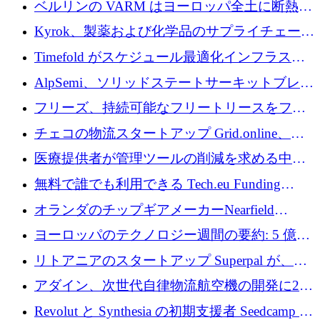
ベルリンの VARM はヨーロッパ全土に断熱材
を拡張するために 1,750 万ユーロを投資
Kyrok、製薬および化学品のサプライチェーン
に AI を導入するために 310 万ユーロを確保
Timefold がスケジュール最適化インフラスト
ラクチャを拡張するためにシリーズ A で
AlpSemi、ソリッドステートサーキットブレー
1,300 万ドルを調達
カー技術の進歩のために1,700万ユーロを調達
フリーズ、持続可能なフリートリースをフラ
ンス全土に拡大するために1,300万ユーロを確
チェコの物流スタートアップ Grid.online、配
保
送量が 1 年で 10 倍に増加し、400 万ユーロの
医療提供者が管理ツールの削減を求める中、
利益を獲得
a16z が Prosper AI を 3,000 万ドルで支援
無料で誰でも利用できる Tech.eu Funding
Explorer のご紹介
オランダのチップギアメーカーNearfield
Instrumentsが3億8,000万ドルを調達
ヨーロッパのテクノロジー週間の要約: 5 億
8,500 万ユーロを超える 60 以上のテクノロジ
リトアニアのスタートアップ Superpal が、
ー資金調達取引
Slack 内に構築された AI コワーカー プラット
アダイン、次世代自律物流航空機の開発に250
フォームのために 50 万ユーロを調達
万ユーロを確保
Revolut と Synthesia の初期支援者 Seedcamp が