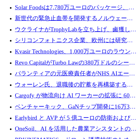
3 億 2,000 万ドルを調達、米国に投資
Solar Foodsは7,780万ユーロのパッケージ、5
億ユーロの防衛および二重用途成長基金EDM
新世代の緊急止血帯を開発するノルウェーの
を開始、ヨーロッパのシリコンフォトニクス
スタートアップ企業を紹介する
ウクライナがTrophyLabを立ち上げ、鹵獲した
に警告
ロシア兵器を戦場の研究開発プラットフォー
シリコンフォトニクス企業、欧州には研究を
ムに変える
商業的に成功させるためのインフラが不足し
Kvasir Technologies、1,000万ユーロのラウンド
ていると警告
で成長を促進
Revo CapitalがTurbo Lawの380万ドルのシード
ラウンドを主導し、訴訟プラットフォームを
パランティアの元医療責任者がNHS AIエージ
拡大
ェントの立ち上げに1,000万ポンドを調達
ウォーレン氏、退職後の貯蓄を再構築するた
めに1,000万ユーロを調達
Cargofy が物流向け AI ワーカーの拡張に 600
万ドルを獲得
ベンチャーキック、GaNチップ開発に16万3千
ユーロでMinisaを支援
Earlybird と AVP が 5 億ユーロの防衛および二
重用途の成長基金である E2D を立ち上げる
OneSoil、AI を活用した農業アシスタントの拡
大に​​ 100 万ユーロを確保