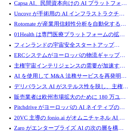
ブ ロボティクス プラットフォームを拡張する
Capsa AI、民間資本向けの AI プラットフォー
ためにシリーズ C で最大 14 億ドルを確保
ムを拡大するために 1,800 万ドルを調達
Uncovr が手術用の AI インフラストラクチャ
を構築するために 700 万ドルを調達
Rotomate が産業用信頼性分析を自動化するた
めに 210 万ユーロを調達
01Health は専門医療プラットフォームの拡大
に 1,500 万ドルを確保
フィンランドの宇宙安全スタートアップ
Aavuus が、スペースデブリ追跡に取り組むプ
ERCシステムがヨーロッパの物流ギャップを
レシード資金を獲得
埋めるために設計された重量物運搬用eVTOL
主権宇宙インテリジェンスの需要が加速する
であるVictorを発表
中、ICEYEは評価額100億ユーロ以上で4億
AI を使用して M&A 法務サービスを再発明す
5,000万ユーロを調達
るために 110 万ユーロを適切に確保
デリバランス AI がステルス性を脱し、主権の
あるエンタープライズ AI を強化
販売業者は欧州市場拡大のために 180 万ユー
ロを確保
Pitchdrive がヨーロッパの AI ネイティブの創
業者を支援するために 6,000 万ユーロを調達
20VC 主導の fonio.ai がオムニチャネル AI プ
ラットフォームのために 1,700 万ドルを調達
Zaro がエンタープライズ AI の次の層を構築