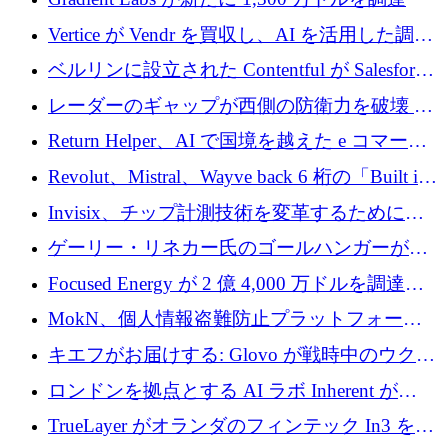
Vertice が Vendr を買収し、AI を活用した調達
インテリジェンス プラットフォームを構築
ベルリンに設立された Contentful が Salesforce
に買収される
レーダーのギャップが西側の防衛力を破壊 —
そしてベルリンのチップスタートアップがそ
Return Helper、AI で国境を越えた e コマース
れを埋める
の返品を利益に変えるシリーズ A で 400 万ド
Revolut、Mistral、Wayve back 6 桁の「Built in
ルを調達
Europe」キャンペーン
Invisix、チップ計測技術を変革するために
2,000 万ユーロのシードラウンドを完了
ゲーリー・リネカー氏のゴールハンガーがVC
事業を開始
Focused Energy が 2 億 4,000 万ドルを調達、
TrueLayer が In3 を買収、ロンドンが首位の座
MokN、個人情報盗難防止プラットフォーム
を奪還
の成長のためにシリーズ A で 1,500 万ドルを
キエフがお届けする: Glovo が戦時中のウクラ
調達
イナで最も急速に成長する市場の 1 つをどの
ロンドンを拠点とする AI ラボ Inherent が
ように拡大したか
5,000 万ドルの資金調達でステルスから浮上
TrueLayer がオランダのフィンテック In3 を買