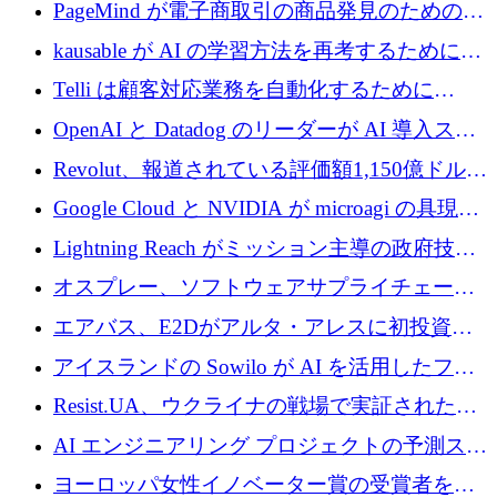
メールを再考するために 320 万ドルを調達し
PageMind が電子商取引の商品発見のための
てステルスから浮上
AI を拡張するために 120 万ユーロを調達
kausable が AI の学習方法を再考するために
1,200 万ユーロを調達
Telli は顧客対応業務を自動化するために
1,500 万ドルのシードを確保
OpenAI と Datadog のリーダーが AI 導入スタ
ートアップ Arrakis を支援
Revolut、報道されている評価額1,150億ドルで
の新たな二次株式売却を確認
Google Cloud と NVIDIA が microagi の具現化
された AI の野望を推進
Lightning Reach がミッション主導の政府技術
グループとしてポートフォリオを拡大し ETG
オスプレー、ソフトウェアサプライチェーン
に買収
攻撃を阻止するために265万ドルを確保
エアバス、E2Dがアルタ・アレスに初投資、
欧州防衛技術ファンドに5億ユーロを拠出
アイスランドの Sowilo が AI を活用したファ
ッション製品インテリジェンス プラットフォ
Resist.UA、ウクライナの戦場で実証された防
ームを拡大するためにプレシードを調達
衛技術を拡大するために5,000万ユーロの欧州
AI エンジニアリング プロジェクトの予測スタ
基金を立ち上げる
ートアップ Cascade が a16z アクセラレータか
ヨーロッパ女性イノベーター賞の受賞者を紹