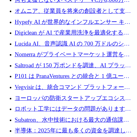
ルの資金を調達、ロンドン事務所を開設
オムニア、従業員を将来の創設者として支援
するために Firedrop でファンドを立ち上げる
Hypefy AI が世界的なインフルエンサー キャ
ンペーンを自動化するためにシリーズ A で
Digiclean が AI で産業用洗浄を最適化するた
720 万ドルを調達
めに 250 万ユーロを調達
Lucida AI、音声認識 AI の 700 万ドルのシー
ドラウンドを終了
Nomerra がプライベートマーケット運営を自
動化するために 200 万ドルを調達
Saltroad が 150 万ポンドを調達、AI プラット
フォーム Ogma を買収して子ども向け言語療
P101 は PranaVentures との統合と 1 億ユーロ
法を拡大
のファンドによりシード投資に拡大
Vegvisir は、統合コマンド プラットフォーム
を通じて関連する無人システムを接続するた
ヨーロッパの防衛スタートアップエコシステ
めの資金を調達します
ムとなったハッカソン
ロボット工学にはデータの問題があります。
Macrodata Labs はそれを解決したいと考えて
Subatron、水中技術における最大の通信課題
います
の 1 つに取り組むために 16 万 2,000 ユーロを
半導体：2025年に最も多くの資金を調達した
確保