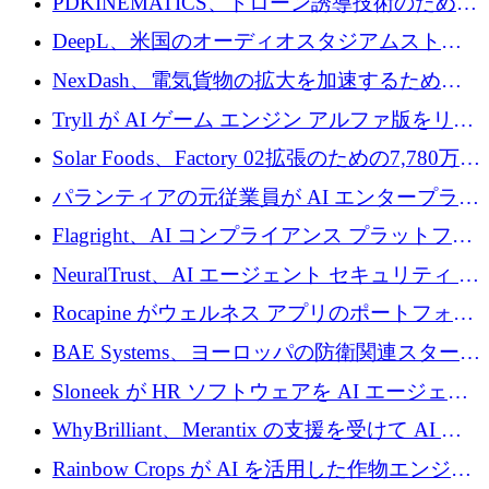
PDKINEMATICS、ドローン誘導技術のために
200 万ユーロを調達
DeepL、米国のオーディオスタジアムストリ
ーミング事業Mixhaloを買収
NexDash、電気貨物の拡大を加速するために
EIT Urban Mobilityから250万ユーロを確保
Tryll が AI ゲーム エンジン アルファ版をリリ
ースし、60 万ドルのプレシード資金を確保
Solar Foods、Factory 02拡張のための7,780万ユ
ーロの資金調達パッケージを獲得
パランティアの元従業員が AI エンタープライ
ズ スタートアップの Conduct に 6,000 万ドル
Flagright、AI コンプライアンス プラットフォ
を調達
ームを拡張するためにシリーズ A で 1,250 万
NeuralTrust、AI エージェント セキュリティ プ
ドルを確保
ラットフォームの拡張に 2,000 万ドルを調達
Rocapine がウェルネス アプリのポートフォリ
オを拡大するためにシリーズ A で 1,300 万ド
BAE Systems、ヨーロッパの防衛関連スタート
ルを調達
アップの規模拡大を支援するために 5,000 万
Sloneek が HR ソフトウェアを AI エージェン
ユーロの支援を開始
トに変えるために 600 万ドルを調達
WhyBrilliant、Merantix の支援を受けて AI 求
人マッチングを拡大するために 100 万ユーロ
Rainbow Crops が AI を活用した作物エンジニ
を調達