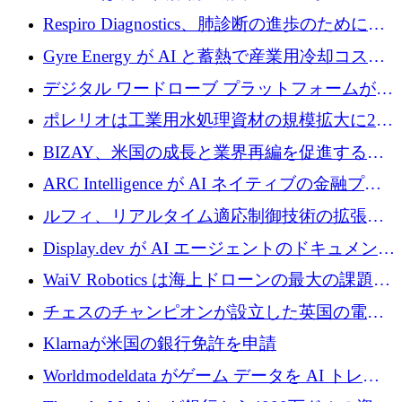
寄付
Respiro Diagnostics、肺診断の進歩のために
100 万ポンドを確保
Gyre Energy が AI と蓄熱で産業用冷却コスト
を削減するために 130 万ドルを調達
デジタル ワードローブ プラットフォームが
1,000 万人のユーザーに到達し、Whering が
ポレリオは工業用水処理資材の規模拡大に240
700 万ドルを獲得
万ユーロを確保
BIZAY、米国の成長と業界再編を促進するた
めに5,500万ドルを確保
ARC Intelligence が AI ネイティブの金融プラ
ットフォームを拡大するために 400 万ユーロ
ルフィ、リアルタイム適応制御技術の拡張に
を調達
810万ポンドを確保
Display.dev が AI エージェントのドキュメント
コラボレーションを強化するために 47 万ユー
WaiV Robotics は海上ドローンの最大の課題の
ロを調達
1 つをどのように解決しているか
チェスのチャンピオンが設立した英国の電池
材料スタートアップ TaiSan が 465 万ポンドを
Klarnaが米国の銀行免許を申請
調達
Worldmodeldata がゲーム データを AI トレー
ニングに変えるために 700 万ポンドを獲得