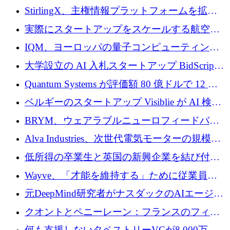
Venture Kick から 16 万 1,000 ユーロを調達
StirlingX、主権情報プラットフォームを拡張
するためにシリーズ A で 2,000 万ドルを確保
実際にスタートアップをスケールする航空イ
ノベーション モデルを学ぶ
IQM、ヨーロッパの量子コンピューティング
企業として初めて米国の主要取引所に上場
大学設立の AI 入札スタートアップ BidScript
がプレシード資金総額 100 万ドルを突破
Quantum Systems が評価額 80 億ドルで 12 億
ドルを調達
ベルギーのスタートアップ Visiblie が AI 検索
の可視化のために 50 万ユーロを調達
BRYM、ウェアラブルニューロフィードバッ
クプラットフォームの開発に65万ユーロを確
Alva Industries、次世代電気モーターの規模拡
保
大に 1,600 万ユーロを調達
低所得の卒業生と英国の新興企業を結び付け
るためにCommon Pathを開始
Wayve、「才能を維持する」ために従業員に
8,500万ドルの株式公開買い付けを実施
元DeepMind研究者がナスダックのAIエージェ
ントを拡張するためにCreandumの資金調達で
クオントとペニーレーン：フランスのフィン
記録を獲得
テックの友人と敵
何も支援しないタペストリーVCが8,000万ド