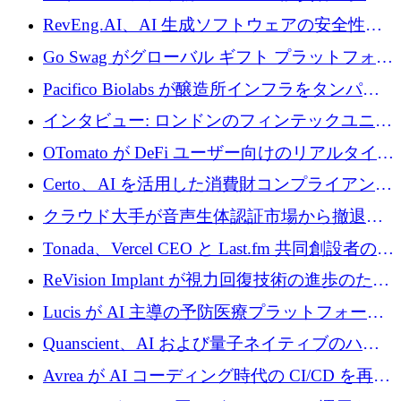
に400万ポンドを投資
RevEng.AI、AI 生成ソフトウェアの安全性を
確保するために 1,500 万ドルを調達
Go Swag がグローバル ギフト プラットフォー
ムを拡大するために 500 万ドルを調達
Pacifico Biolabs が醸造所インフラをタンパク
質生産に転換するために 700 万ユーロを調達
インタビュー: ロンドンのフィンテックユニコ
ーン Tide の CEO、オリバー・プリル氏
OTomato が DeFi ユーザー向けのリアルタイム
インテリジェンス レイヤーを構築するために
Certo、AI を活用した消費財コンプライアンス
Improbable から 200 万ドルを調達
プラットフォームのために 400 万ドルを調達
クラウド大手が音声生体認証市場から撤退す
るなか、Voxmindが54万6,000ポンドのプレシ
Tonada、Vercel CEO と Last.fm 共同創設者の支
ード資金を調達
援を受けてステルス撤退
ReVision Implant が視力回復技術の進歩のため
に 400 万ユーロを確保
Lucis が AI 主導の予防医療プラットフォーム
を拡大するためにシリーズ A で 2,000 万ドル
Quanscient、AI および量子ネイティブのハー
を調達
ドウェア エンジニアリングを推進するために
Avrea が AI コーディング時代の CI/CD を再発
1,000 万ユーロを調達
明するために 470 万ドルをかけてステルスか