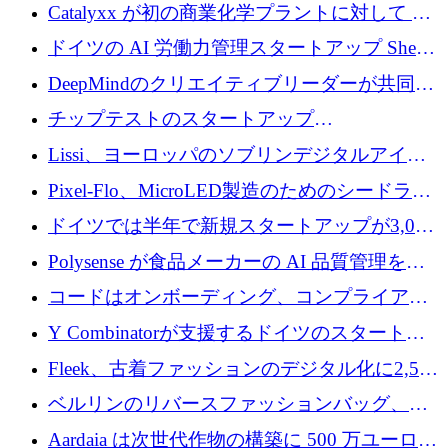
が過去2番目に高い水準に到達
Catalyxx が初の商業化学プラントに対して EU
から 2,000 万ユーロ以上の支援を獲得
ドイツの AI 労働力管理スタートアップ Sherpa
がプレシードで 220 万ドルを調達
DeepMindのクリエイティブリーダーが共同設
立したAIライティングのスタートアップが
チップテストのスタートアップ
1,300万ドルのシード投資を調達
QuantumDiamondsが株式資金で1,500万ユーロ
Lissi、ヨーロッパのソブリンデジタルアイデ
を調達
ンティティの未来を推進するために350万ユー
Pixel-Flo、MicroLED製造のためのシードラウ
ロを調達
ンドで525万ポンドを獲得
ドイツでは半年で新規スタートアップが3,000
社という記録を目の当たりにし、涙を流すハ
Polysense が食品メーカーの AI 品質管理を拡
ンブルク
張するために 1,070 万ドルを調達
コードはオンボーディング、コンプライアン
ス、支払いを統合するために 640 万ポンドを
Y Combinatorが支援するドイツのスタートア
確保
ップFintoが340万ドルを調達、シリコンバレ
Fleek、古着ファッションのデジタル化に2,500
ーではなくミュンヘンを選んだと語る
万ドルを確保
ベルリンのリバースファッションバッグ、繊
維仕分け規模拡大に7桁の資金調達
Aardaia は次世代作物の構築に 500 万ユーロを