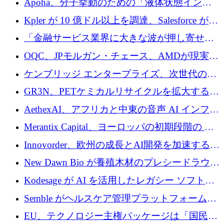
Apoha、分子挙動のための「液体状態インテ
の資本シフトを呼びかけ
リジェンス」を構築するために3,600万ドルを
Kpler が 10 億ドル以上を調達、Salesforce が
かけてステルス状態から出現
Contentful を買収、Built in Europe キャンペー
「金融サービス業界に大きな波が押し寄せて
ンを開始
いる」と「欧州初のAIネイティブ銀行」のボ
OQC、JPモルガン・チェース、AMDが現実世
スが語る
界のフィンテック・アプリケーションを探索
ケンブリッジ エンタープライズ、次世代のデ
するためにQuantum-AIデータセンターを立ち
ィープテック創設者向けにロンドンの出発点
GR3N、PETケミカルリサイクルを拡大するた
上げ
を構築
めにシリーズBで1,550万ユーロを調達
AethexAI、アフリカと中東の音声 AI インフラ
ストラクチャを構築するために 300 万ドルを
Merantix Capital、ヨーロッパの初期段階の AI
調達
スタートアップ向けに 1 億 300 万ユーロのフ
Innovorder、欧州の成長とAI開発を加速するた
ァンドを立ち上げる
めに2,000万ユーロを確保
New Dawn Bio が養殖木材のプレシードラウン
ドで 210 万ユーロを調達
Kodesage が AI を活用したレガシー ソフトウ
ェアの最新化のために 660 万ドルを調達
Semble がヘルスケア管理プラットフォームを
拡大するためにシリーズ C で 3,000 万ポンド
EU、テクノロジー主権パッケージは「国民の