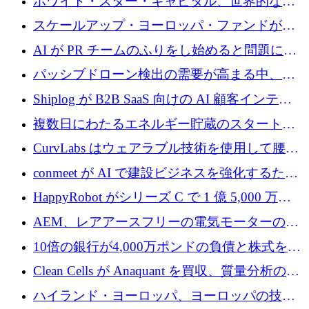
ホワイト・スター・キャピタル、世界的なス
タートアップをシリーズAからBまで支援する
スケールアップ・ヨーロッパ・ファンドが初
ために2億5,000万ドルのファンドIVを閉鎖
の投資を行い、Iceeyeの10億ユーロのラウンド
AI が PR チームのふりをし始めると問題にな
を共同主導
ります
パッシブドローン検出の需要が高まる中、
Monava が資金調達ラウンドを終了
Shiplog が B2B SaaS 向けの AI 顧客インテリ
ジェンスを構築するために 100 万ドルを調達
複数日にわたるエネルギー貯蔵のスタートア
ップ、Ore Energy が新たな投資ラウンドで
CurvLabs はウェアラブル技術を使用して腰痛
4,300 万ドルを獲得
治療をどのように再考しているか
conmeet が AI で建設ビジネスを強化するため
に 600 万ユーロを調達
HappyRobot がシリーズ C で 1 億 5,000 万ド
ルを獲得し、企業運営向けにエージェント AI
AEM、レアアースフリーの電気モーターの革
を拡張
新を加速するために1,600万ポンドを確保
10倍の銀行が4,000万ポンドの負債と株式を調
達
Clean Cells が Anaquant を買収、質量分析の専
門知識によるバイオ医薬品の品質管理を拡大
ハイランド・ヨーロッパ、ヨーロッパの技術