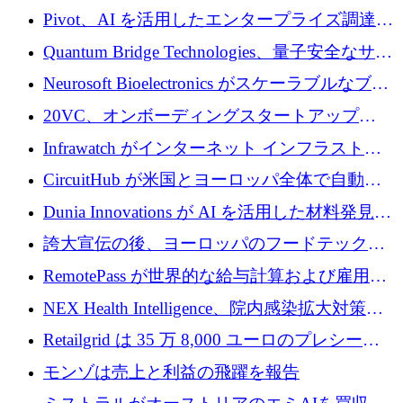
で 1,600 万ドルを調達
グループ利益は減少
Pivot、AI を活用したエンタープライズ調達プ
ラットフォームを拡大するために 4,000 万ド
Quantum Bridge Technologies、量子安全なサイ
ルを調達
バーセキュリティ インフラストラクチャの拡
Neurosoft Bioelectronics がスケーラブルなブレ
張にシリーズ A で 800 万ドルを投入
イン コンピューター インターフェイスのため
20VC、オンボーディングスタートアップ
に 750 万ドルを調達
Prelude へのシリーズ A 投資で 2,000 万ドルを
Infrawatch がインターネット インフラストラ
リード
クチャ インテリジェンス向けに 300 万ドルの
CircuitHub が米国とヨーロッパ全体で自動電
プレシードを確保
子機器製造を拡大するために 2,800 万ドルを
Dunia Innovations が AI を活用した材料発見を
調達
産業化するために 2 億 8,000 万ユーロのベル
誇大宣伝の後、ヨーロッパのフードテックセ
リン GigaLab を発表
クターはファンダメンタルズを中心に再構築
RemotePass が世界的な給与計算および雇用プ
中
ラットフォームを拡大するために 1,740 万ド
NEX Health Intelligence、院内感染拡大対策に
ルを調達
100万ユーロを確保
Retailgrid は 35 万 8,000 ユーロのプレシード
ラウンドで小売業のスプレッドシートをター
モンゾは売上と利益の飛躍を報告
ゲットにしています