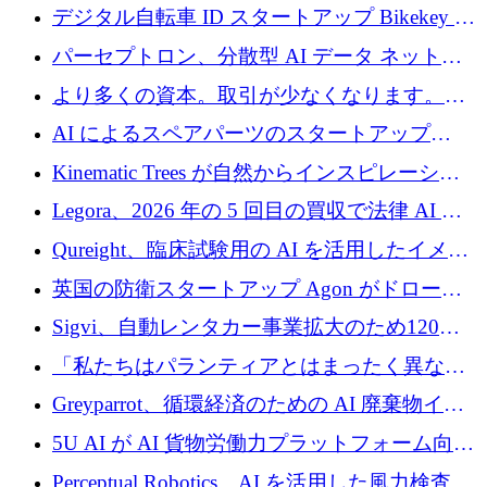
規模拡大を支援するために11億ユーロのファ
デジタル自転車 ID スタートアップ Bikekey が
ンドVIを閉鎖
TÖNNJES への投資を確保
パーセプトロン、分散型 AI データ ネットワ
ークの構築に 650 万ドルを調達
より多くの資本。取引が少なくなります。
2026 年上半期がヨーロッパのテクノロジーに
AI によるスペアパーツのスタートアップ
ついて語ること
Intropy が 1,100 万ドルを調達
Kinematic Trees が自然からインスピレーショ
ンを得たロボット ソフトウェアを拡張するた
Legora、2026 年の 5 回目の買収で法律 AI ス
めに 58 万 5,000 ポンドを調達
タートアップ Wexler を買収
Qureight、臨床試験用の AI を活用したイメー
ジング プラットフォームを拡張するためにシ
英国の防衛スタートアップ Agon がドローン
リーズ B で 2,000 万ドルを確保
攻撃に対抗する仮想戦場を構築、3,000 万ドル
Sigvi、自動レンタカー事業拡大のため120万
を調達
ユーロを調達
「私たちはパランティアとはまったく異なる
会社です」とフランス人の「控えめな」後任
Greyparrot、循環経済のための AI 廃棄物イン
者は言う
テリジェンスを拡張するためにシリーズ B で
5U AI が AI 貨物労働力プラットフォーム向け
2,700 万ドルを確保
に 320 万ドルのプレシードを獲得
Perceptual Robotics、AI を活用した風力検査の