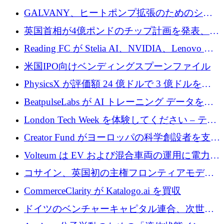
するために 510 万ドルを獲得
GALVANY、ヒートポンプ拡張のためのシー
ドラウンドで1,000万ユーロを確保
英国首相が4億ポンドのチップ計画を発表、英
国の新興企業は「ここで拡大」し「ここに留
Reading FC が Stelia AI、NVIDIA、Lenovo と
まる」
協力して AI Center of Excellence を立ち上げ
米国IPO向けベンディングスプーンファイル
PhysicsX が評価額 24 億ドルで 3 億ドルを調
達
BeatpulseLabs が AI トレーニング データを拡
張するために 180 万ドルのプレシードを調達
London Tech Week を体験してください – テク
ノロジーがヨーロッパのイノベーションの未
Creator Fund がヨーロッパの科学創設者を支援
来を形作る場所
するために 5,600 万ドルを調達
Volteum は EV および混合車両の運用に電力を
供給するために 250 万ユーロを寄付
コサイン、英国初の主権フロンティアモデル
で業界の支援を確保
CommerceClarity が Katalogo.ai を買収
ドイツのベンチャーキャピタル連合、次世代
スタートアップの成長に向けて機関投資家へ