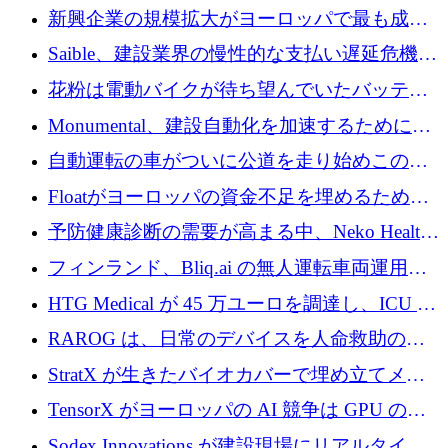
後、アムステルダムに根を張る
新興企業の規模拡大がヨーロッパで最も成功
した創業者を生み出す、アントラー氏が発見
Saible、建設業界の慢性的な支払い遅延危機に
対処するために 290 万ポンドを調達
花粉は電動バイクが待ち望んでいたバッテリ
ー交換ネットワークを構築している
Monumental、建設自動化を加速するためにシ
リーズ B で 3,200 万ドルを確保
自動運転の車がついに公道を走り始めこの国
が世界をリードしようとしている
Floatがヨーロッパの資金不足を埋めるために
シリーズAで450万ユーロを調達
予防健康診断の需要が高まる中、Neko Health
が 7 億ドルを調達
フィンランド、Bliq.ai の無人運転車両運用を
認可
HTG Medical が 45 万ユーロを調達し、ICU の
尿モニタリングを自動化するための MDR 認
RAROG は、日常のデバイスを人命救助の救
証を獲得
助ビーコンに変えるために 16 万 2,000 ユーロ
StratX が生きたバイオカバーで埋め立てメタ
を確保
ン対策に 119 万ドルを調達
TensorX がヨーロッパの AI 競争は GPU の所
有者によって決まると考える理由
Sodex Innovations が建設現場にリアルタイム