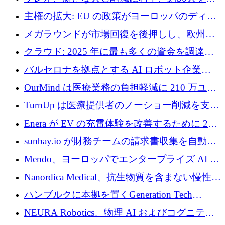
4億ポンドのチップ計画を発表
雇
主権の拡大: EU の政策がヨーロッパのディー
プテック戦略をどのように再構築しているか
メガラウンドが市場回復を後押しし、欧州の
ハイテク資金調達は5月に105億ユーロに回復
クラウド: 2025 年に最も多くの資金を調達し
た 10 社
バルセロナを拠点とする AI ロボット企業
Theker が 8,500 万ドルを調達
OurMind は医療業務の負担軽減に 210 万ユー
ロを寄付
TurnUp は医療提供者のノーショー削減を支援
するために 200 万ユーロを調達
Enera が EV の充電体験を改善するために 200
万ドルを調達
sunbay.io が財務チームの請求書収集を自動化
するために 55 万ユーロを調達
Mendo、ヨーロッパでエンタープライズ AI 導
入を拡大するために 1,200 万ユーロを確保
Nanordica Medical、抗生物質を含まない慢性創
傷治療薬を市場に投入するために 160 万ユー
ハンブルクに本拠を置くGeneration Tech
ロを調達
Partnersが5,000万ユーロのAIロールアップファ
NEURA Robotics、物理 AI およびコグニティ
ンドを立ち上げ