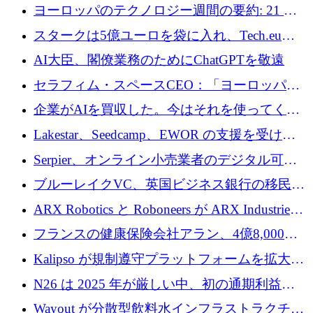
10社
ヨーロッパのテクノロジー週間の要約: 21 億
ユーロの取引と Tech.eu Funding Explorer
スタークは5億ユーロを袋に入れ、Tech.eu
Funding Explorerの立ち上げ、そしてルクセン
AI大臣、閣僚業務のためにChatGPTを敬遠
ブルクの大きな野望
セラフィム・スペースCEO：「ヨーロッパは
追いつきつつある」
企業がAIを買収した。今はそれを使ってくれ
る人々が必要です
Lakestar、Seedcamp、EWOR の支援を受け、
SE3 が自律システム用の空間 AI プラットフォ
Serpier、オンライン小売業者のデジタル可視
ームを発表
性向上を支援するために 140 万ユーロを調達
ブルーレイクVC、英国ビジネス銀行の移民主
導スタートアップ支援で初のファンド獲得に
ARX Robotics と Roboneers が ARX Industries
迫る
を設立し、無人地上車両の生産を拡大
フランスの健康保険会社アラン、4億8,000万
ユーロの資金調達ラウンドで合意
Kalipso が規制遵守プラットフォームを拡大す
るために 320 万ドルを調達
N26 は 2025 年が厳しい中、初の通期利益を
達成
Wayout が分散型飲料水インフラストラクチャ