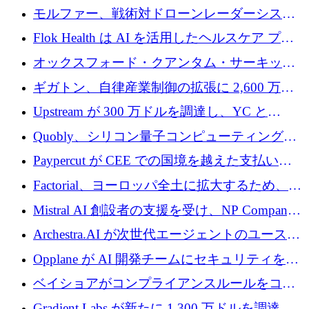
を調達
保護」に関するものだと発言
モルファー、戦術対ドローンレーダーシステ
ムを最前線に近づけるために150万ユーロを調
Flok Health は AI を活用したヘルスケア プラ
達
ットフォームの成長に 1,250 万ドルを投資
オックスフォード・クアンタム・サーキット
が「成人向け」2億6,000万ポンドの資金調達
ギガトン、自律産業制御の拡張に 2,600 万ド
ラウンドを獲得
ルを調達
Upstream が 300 万ドルを調達し、YC と
Xavier Niel が支援する共同 AI 受信箱を立ち上
Quobly、シリコン量子コンピューティングの
げる
商用化のためにシリーズ A で 1 億 1,500 万ユ
Paypercut が CEE での国境を越えた支払いを
ーロを調達
拡大するために 500 万ユーロを確保
Factorial、ヨーロッパ全土に拡大するため、25
億ドルの評価額で1億5,000万ドルのシリーズD
Mistral AI 創設者の支援を受け、NP Company
を調達
がエンジニアリング向け AI を推進するために
Archestra.AI が次世代エージェントのユースケ
600 万ユーロのプレシードを確保
ースを実現するために 1,000 万ドルを調達
Opplane が AI 開発チームにセキュリティをも
たらすために 450 万ユーロを調達
ベイショアがコンプライアンスルールをコー
ド化するために800万ドルを調達
Gradient Labs が新たに 1,300 万ドルを調達