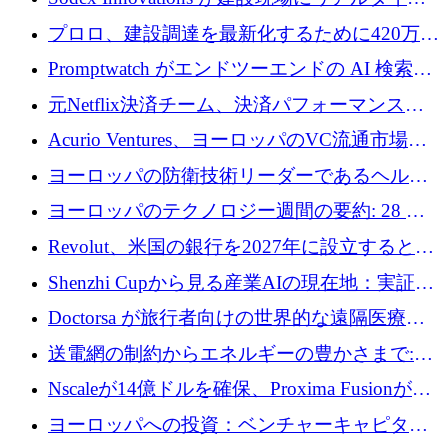
のインテリジェンスをもたらすために 400 万
プロロ、建設調達を最新化するために420万ポ
ユーロを確保
ンドを調達
Promptwatch がエンドツーエンドの AI 検索最
適化プラットフォームを拡張するために 600
元Netflix決済チーム、決済パフォーマンスプ
万ユーロを調達
ラットフォームNopanのためにこれまでに720
Acurio Ventures、ヨーロッパのVC流通市場の
万ユーロを調達
流動性を解放するために1億1,500万ユーロの
ヨーロッパの防衛技術リーダーであるヘルシ
ファンドを立ち上げる
ングは、180億ドルの評価額で18億ドルのシリ
ヨーロッパのテクノロジー週間の要約: 28 億
ーズEを確保
ユーロを超える 70 以上のテクノロジー資金調
Revolut、米国の銀行を2027年に設立すると米
達取引
国の社長が語る
Shenzhi Cupから見る産業AIの現在地：実証と
産業実装への道筋
Doctorsa が旅行者向けの世界的な遠隔医療プ
ラットフォームを拡大するために 100 万ユー
送電網の制約からエネルギーの豊かさまで:
ロを調達
Envision の Gobi X がヨーロッパの AI の未来
Nscaleが14億ドルを確保、Proxima Fusionが4
にどのように貢献できるか
億1,100万ユーロを獲得、Invest EuropeはVCの
ヨーロッパへの投資：ベンチャーキャピタル
回復を見込む