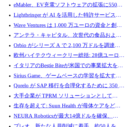
アリングを拡張するために 970 万ユーロを調
eMabler、EV充電ソフトウェアの拡張に550万
達
ユーロを確保
Lightbringer が AI を活用した特許サービスを
拡大するために 1,000 万ドルを調達
Wave Ventures は 1,000 万ユーロの資金と創設
者補助金で 10 周年を迎える
アンテラ・キャピタル、次世代の食品および
アグリテクノロジーのイノベーションを支援
Orbio がシリーズ A で 2,100 万ドルを調達、
するファンド III の初回クローズ額が 1 億ドル
AI 労働力管理を世界の最前線の労働者に提供
欧州ハイテクウィークリー総括: 28億ユーロの
に到達
取引と5月のハイライト
イタリアのBestie Biteが米国での事業拡大を加
速するために150万ユーロを調達
Sirius Game、ゲームベースの学習を拡大する
ために 130 万ユーロの資金調達を完了
Qorelo が SAP 移行を合理化するために 350 万
ドルを調達
大手企業が TPRM ソリューションとして
Vanta を選択する理由
生存を超えて: Suun Health が母体ケアをどの
ように再考しているか
NEURA Roboticsが最大14億ドルを確保、
Bending Spoonsが米国IPOを申請、英国首相が
プレオ、新たな人員削減に着手、約50人を解