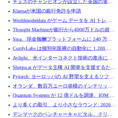
チェスのチャンピオンが設立した英国の電池
材料スタートアップ TaiSan が 465 万ポンドを
Klarnaが米国の銀行免許を申請
調達
Worldmodeldata がゲーム データを AI トレー
ニングに変えるために 700 万ポンドを獲得
Thought Machineが銀行から4000万ドルの資金
調達、年間収益1億ドルを突破
Stoa、現金報酬プラットフォームに 240 万ド
ルを確保
CurifyLabs は個別化医療の自動化に 1,200 万
ユーロを寄付
Aylight、光インターコネクト技術の進歩に向
けて450万ユーロのプレシードラウンドを終了
Sherpa.ai がデータ主権 AI 開発を支援するため
に 1,800 万ドルを調達
Pytorch: ヨーロッパの AI 野望を支えるソフト
ウェア層
オランダ、数百万ユーロ規模のインテリック
との提携で軍用ドローンにソフトウェアファ
Quantum Systems が 12 億ドルを調達、IQM が
ースト戦略を採用
米国の主要取引所で初の欧州量子企業とな
より多くの取引、より小さなラウンド: 2026
る、6 月に欧州のスタートアップ資金調達
年 6 月に欧州のスタートアップ資金調達
デンマークのベンチャーキャピタル、クリメ