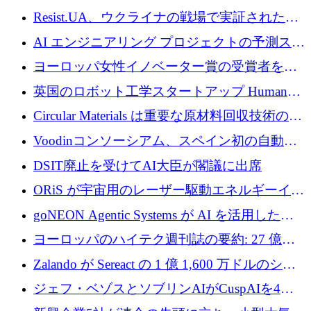
ッション製品インテリジェンス プラットフォ
Resist.UA、ウクライナの戦場で実証された防
ームを拡大するためにプレシードを調達
衛技術を拡大するために5,000万ユーロの欧州
AI エンジニアリング プロジェクトの予測スタ
基金を立ち上げる
ートアップ Cascade が a16z アクセラレータか
ヨーロッパ女性イノベーター賞の受賞者を紹
らの支援を獲得
介します
英国のロボット工学スタートアップ Humanoid
がシリーズ A 1 億 5,200 万ドルで評価額 13 億
Circular Materials は重要な原材料回収技術の拡
5,000 万ドルに到達
張に 1,180 万ユーロを確保
Voodinコンソーシアム、スペイン初の自動木
製ブレード工場の建設にEU補助金4,800万ユ
DSIT廃止を受けてAI大臣が閣議に出席
ーロを確保
ORiS が宇宙用のレーザー駆動エネルギーイン
フラの構築に 500 万ユーロを調達
goNEON Agentic Systems が AI を活用したイ
ンフラ計画を加速するために 16 万ユーロを確
ヨーロッパのハイテク週刊誌の要約: 27 億ユ
保
ーロを超える 60 以上のハイテク資金調達取引
Zalando が Sereact の 1 億 1,600 万ドルのシリ
ーズ B に参加し、AI を活用した倉庫自動化を
ジェフ・ベゾスとソブリンAIがCuspAIを4億
加速
5,000万ドルの資金調達で支援