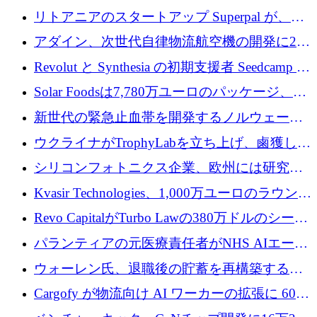
8,500 万ユーロを超える 60 以上のテクノロジ
リトアニアのスタートアップ Superpal が、
ー資金調達取引
Slack 内に構築された AI コワーカー プラット
アダイン、次世代自律物流航空機の開発に250
フォームのために 50 万ユーロを調達
万ユーロを確保
Revolut と Synthesia の初期支援者 Seedcamp が
3 億 2,000 万ドルを調達、米国に投資
Solar Foodsは7,780万ユーロのパッケージ、5
億ユーロの防衛および二重用途成長基金EDM
新世代の緊急止血帯を開発するノルウェーの
を開始、ヨーロッパのシリコンフォトニクス
スタートアップ企業を紹介する
ウクライナがTrophyLabを立ち上げ、鹵獲した
に警告
ロシア兵器を戦場の研究開発プラットフォー
シリコンフォトニクス企業、欧州には研究を
ムに変える
商業的に成功させるためのインフラが不足し
Kvasir Technologies、1,000万ユーロのラウンド
ていると警告
で成長を促進
Revo CapitalがTurbo Lawの380万ドルのシード
ラウンドを主導し、訴訟プラットフォームを
パランティアの元医療責任者がNHS AIエージ
拡大
ェントの立ち上げに1,000万ポンドを調達
ウォーレン氏、退職後の貯蓄を再構築するた
めに1,000万ユーロを調達
Cargofy が物流向け AI ワーカーの拡張に 600
万ドルを獲得