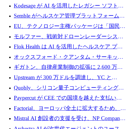
ドで 210 万ユーロを調達
Kodesage が AI を活用したレガシー ソフトウ
ェアの最新化のために 660 万ドルを調達
Semble がヘルスケア管理プラットフォームを
拡大するためにシリーズ C で 3,000 万ポンド
EU、テクノロジー主権パッケージは「国民の
を調達
保護」に関するものだと発言
モルファー、戦術対ドローンレーダーシステ
ムを最前線に近づけるために150万ユーロを調
Flok Health は AI を活用したヘルスケア プラ
達
ットフォームの成長に 1,250 万ドルを投資
オックスフォード・クアンタム・サーキット
が「成人向け」2億6,000万ポンドの資金調達
ギガトン、自律産業制御の拡張に 2,600 万ド
ラウンドを獲得
ルを調達
Upstream が 300 万ドルを調達し、YC と
Xavier Niel が支援する共同 AI 受信箱を立ち上
Quobly、シリコン量子コンピューティングの
げる
商用化のためにシリーズ A で 1 億 1,500 万ユ
Paypercut が CEE での国境を越えた支払いを
ーロを調達
拡大するために 500 万ユーロを確保
Factorial、ヨーロッパ全土に拡大するため、25
億ドルの評価額で1億5,000万ドルのシリーズD
Mistral AI 創設者の支援を受け、NP Company
を調達
がエンジニアリング向け AI を推進するために
Archestra.AI が次世代エージェントのユースケ