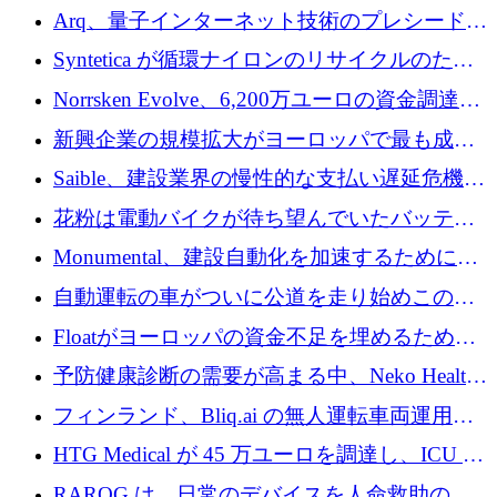
ためにシリーズCで7,000万ドルを調達
Arq、量子インターネット技術のプレシードと
して140万ドルを確保
Syntetica が循環ナイロンのリサイクルのため
にシリーズ A で 3,000 万ドルを調達
Norrsken Evolve、6,200万ユーロの資金調達
後、アムステルダムに根を張る
新興企業の規模拡大がヨーロッパで最も成功
した創業者を生み出す、アントラー氏が発見
Saible、建設業界の慢性的な支払い遅延危機に
対処するために 290 万ポンドを調達
花粉は電動バイクが待ち望んでいたバッテリ
ー交換ネットワークを構築している
Monumental、建設自動化を加速するためにシ
リーズ B で 3,200 万ドルを確保
自動運転の車がついに公道を走り始めこの国
が世界をリードしようとしている
Floatがヨーロッパの資金不足を埋めるために
シリーズAで450万ユーロを調達
予防健康診断の需要が高まる中、Neko Health
が 7 億ドルを調達
フィンランド、Bliq.ai の無人運転車両運用を
認可
HTG Medical が 45 万ユーロを調達し、ICU の
尿モニタリングを自動化するための MDR 認
RAROG は、日常のデバイスを人命救助の救