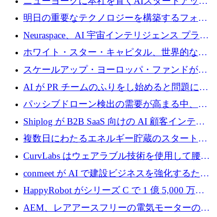
ニューヨークに本社を置くAIスタートアップ
トレンド
Modal Labsがロンドンオフィスを開設
明日の重要なテクノロジーを構築するフォト
ニクスのスケールアップに対応する
Neuraspace、AI 宇宙インテリジェンス プラッ
トフォームの拡大に 1,560 万ユーロを投資
ホワイト・スター・キャピタル、世界的なス
タートアップをシリーズAからBまで支援する
スケールアップ・ヨーロッパ・ファンドが初
ために2億5,000万ドルのファンドIVを閉鎖
の投資を行い、Iceeyeの10億ユーロのラウンド
AI が PR チームのふりをし始めると問題にな
を共同主導
ります
パッシブドローン検出の需要が高まる中、
Monava が資金調達ラウンドを終了
Shiplog が B2B SaaS 向けの AI 顧客インテリ
ジェンスを構築するために 100 万ドルを調達
複数日にわたるエネルギー貯蔵のスタートア
ップ、Ore Energy が新たな投資ラウンドで
CurvLabs はウェアラブル技術を使用して腰痛
4,300 万ドルを獲得
治療をどのように再考しているか
conmeet が AI で建設ビジネスを強化するため
に 600 万ユーロを調達
HappyRobot がシリーズ C で 1 億 5,000 万ド
ルを獲得し、企業運営向けにエージェント AI
AEM、レアアースフリーの電気モーターの革
を拡張