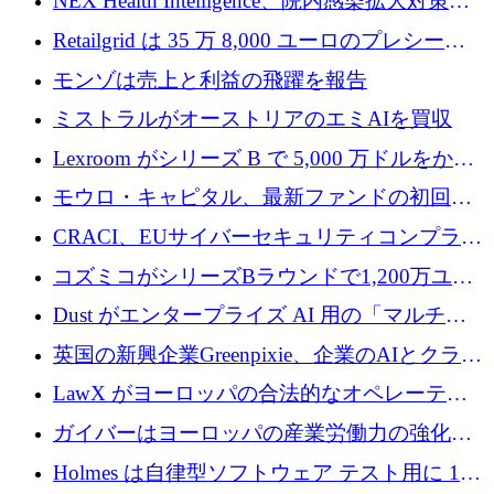
NEX Health Intelligence、院内感染拡大対策に
ルを調達
100万ユーロを確保
Retailgrid は 35 万 8,000 ユーロのプレシード
ラウンドで小売業のスプレッドシートをター
モンゾは売上と利益の飛躍を報告
ゲットにしています
ミストラルがオーストリアのエミAIを買収
Lexroom がシリーズ B で 5,000 万ドルをかけ
てヨーロッパ大陸法用の法律 AI を構築
モウロ・キャピタル、最新ファンドの初回ク
ローズで4億ドルを確保
CRACI、EUサイバーセキュリティコンプライ
アンスプラットフォームのために140万ユーロ
コズミコがシリーズBラウンドで1,200万ユー
を調達
ロを調達
Dust がエンタープライズ AI 用の「マルチプ
レイヤー」オペレーティング システムを構築
英国の新興企業Greenpixie、企業のAIとクラウ
するシリーズ B で 4,000 万ドルを調達
ドのエネルギー無駄を削減するために470万ポ
LawX がヨーロッパの合法的なオペレーティ
ンドを調達
ング システムを構築するために 750 万ユーロ
ガイバーはヨーロッパの産業労働力の強化に
を調達
貢献するために 140 万ユーロを獲得
Holmes は自律型ソフトウェア テスト用に 110