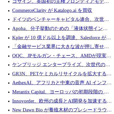
コサイン、英国初の主権フロンティアモデル
で業界の支援を確保
CommerceClarity が Katalogo.ai を買収
ドイツのベンチャーキャピタル連合、次世代
スタートアップの成長に向けて機関投資家へ
Apoha、分子挙動のための「液体状態インテ
の資本シフトを呼びかけ
リジェンス」を構築するために3,600万ドルを
Kpler が 10 億ドル以上を調達、Salesforce が
かけてステルス状態から出現
Contentful を買収、Built in Europe キャンペー
「金融サービス業界に大きな波が押し寄せて
ンを開始
いる」と「欧州初のAIネイティブ銀行」のボ
OQC、JPモルガン・チェース、AMDが現実世
スが語る
界のフィンテック・アプリケーションを探索
ケンブリッジ エンタープライズ、次世代のデ
するためにQuantum-AIデータセンターを立ち
ィープテック創設者向けにロンドンの出発点
GR3N、PETケミカルリサイクルを拡大するた
上げ
を構築
めにシリーズBで1,550万ユーロを調達
AethexAI、アフリカと中東の音声 AI インフラ
ストラクチャを構築するために 300 万ドルを
Merantix Capital、ヨーロッパの初期段階の AI
調達
スタートアップ向けに 1 億 300 万ユーロのフ
Innovorder、欧州の成長とAI開発を加速するた
ァンドを立ち上げる
めに2,000万ユーロを確保
New Dawn Bio が養殖木材のプレシードラウン