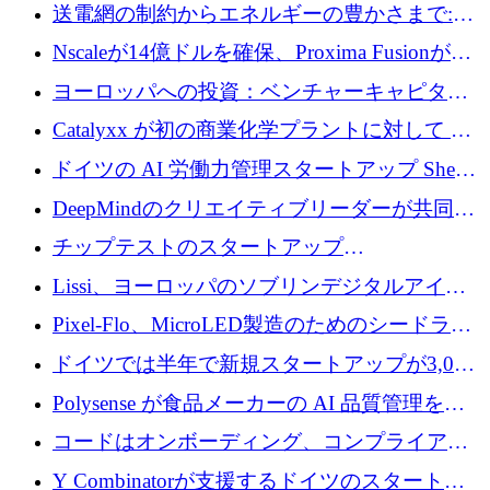
ラットフォームを拡大するために 100 万ユー
送電網の制約からエネルギーの豊かさまで:
ロを調達
Envision の Gobi X がヨーロッパの AI の未来
Nscaleが14億ドルを確保、Proxima Fusionが4
にどのように貢献できるか
億1,100万ユーロを獲得、Invest EuropeはVCの
ヨーロッパへの投資：ベンチャーキャピタル
回復を見込む
が過去2番目に高い水準に到達
Catalyxx が初の商業化学プラントに対して EU
から 2,000 万ユーロ以上の支援を獲得
ドイツの AI 労働力管理スタートアップ Sherpa
がプレシードで 220 万ドルを調達
DeepMindのクリエイティブリーダーが共同設
立したAIライティングのスタートアップが
チップテストのスタートアップ
1,300万ドルのシード投資を調達
QuantumDiamondsが株式資金で1,500万ユーロ
Lissi、ヨーロッパのソブリンデジタルアイデ
を調達
ンティティの未来を推進するために350万ユー
Pixel-Flo、MicroLED製造のためのシードラウ
ロを調達
ンドで525万ポンドを獲得
ドイツでは半年で新規スタートアップが3,000
社という記録を目の当たりにし、涙を流すハ
Polysense が食品メーカーの AI 品質管理を拡
ンブルク
張するために 1,070 万ドルを調達
コードはオンボーディング、コンプライアン
ス、支払いを統合するために 640 万ポンドを
Y Combinatorが支援するドイツのスタートア