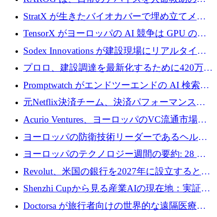
証を獲得
助ビーコンに変えるために 16 万 2,000 ユーロ
StratX が生きたバイオカバーで埋め立てメタ
を確保
ン対策に 119 万ドルを調達
TensorX がヨーロッパの AI 競争は GPU の所
有者によって決まると考える理由
Sodex Innovations が建設現場にリアルタイム
のインテリジェンスをもたらすために 400 万
プロロ、建設調達を最新化するために420万ポ
ユーロを確保
ンドを調達
Promptwatch がエンドツーエンドの AI 検索最
適化プラットフォームを拡張するために 600
元Netflix決済チーム、決済パフォーマンスプ
万ユーロを調達
ラットフォームNopanのためにこれまでに720
Acurio Ventures、ヨーロッパのVC流通市場の
万ユーロを調達
流動性を解放するために1億1,500万ユーロの
ヨーロッパの防衛技術リーダーであるヘルシ
ファンドを立ち上げる
ングは、180億ドルの評価額で18億ドルのシリ
ヨーロッパのテクノロジー週間の要約: 28 億
ーズEを確保
ユーロを超える 70 以上のテクノロジー資金調
Revolut、米国の銀行を2027年に設立すると米
達取引
国の社長が語る
Shenzhi Cupから見る産業AIの現在地：実証と
産業実装への道筋
Doctorsa が旅行者向けの世界的な遠隔医療プ