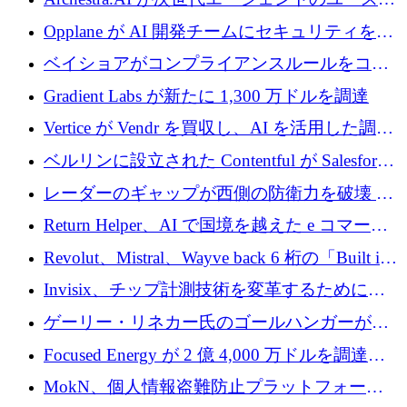
600 万ユーロのプレシードを確保
ースを実現するために 1,000 万ドルを調達
Opplane が AI 開発チームにセキュリティをも
たらすために 450 万ユーロを調達
ベイショアがコンプライアンスルールをコー
ド化するために800万ドルを調達
Gradient Labs が新たに 1,300 万ドルを調達
Vertice が Vendr を買収し、AI を活用した調達
インテリジェンス プラットフォームを構築
ベルリンに設立された Contentful が Salesforce
に買収される
レーダーのギャップが西側の防衛力を破壊 —
そしてベルリンのチップスタートアップがそ
Return Helper、AI で国境を越えた e コマース
れを埋める
の返品を利益に変えるシリーズ A で 400 万ド
Revolut、Mistral、Wayve back 6 桁の「Built in
ルを調達
Europe」キャンペーン
Invisix、チップ計測技術を変革するために
2,000 万ユーロのシードラウンドを完了
ゲーリー・リネカー氏のゴールハンガーがVC
事業を開始
Focused Energy が 2 億 4,000 万ドルを調達、
TrueLayer が In3 を買収、ロンドンが首位の座
MokN、個人情報盗難防止プラットフォーム
を奪還