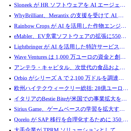
アップの規模拡大を支援するために 5,000 万
Sloneek が HR ソフトウェアを AI エージェン
ユーロの支援を開始
トに変えるために 600 万ドルを調達
WhyBrilliant、Merantix の支援を受けて AI 求
人マッチングを拡大するために 100 万ユーロ
Rainbow Crops が AI を活用した作物エンジニ
を調達
アリングを拡張するために 970 万ユーロを調
eMabler、EV充電ソフトウェアの拡張に550万
達
ユーロを確保
Lightbringer が AI を活用した特許サービスを
拡大するために 1,000 万ドルを調達
Wave Ventures は 1,000 万ユーロの資金と創設
者補助金で 10 周年を迎える
アンテラ・キャピタル、次世代の食品および
アグリテクノロジーのイノベーションを支援
Orbio がシリーズ A で 2,100 万ドルを調達、
するファンド III の初回クローズ額が 1 億ドル
AI 労働力管理を世界の最前線の労働者に提供
欧州ハイテクウィークリー総括: 28億ユーロの
に到達
取引と5月のハイライト
イタリアのBestie Biteが米国での事業拡大を加
速するために150万ユーロを調達
Sirius Game、ゲームベースの学習を拡大する
ために 130 万ユーロの資金調達を完了
Qorelo が SAP 移行を合理化するために 350 万
ドルを調達
大手企業が TPRM ソリューションとして