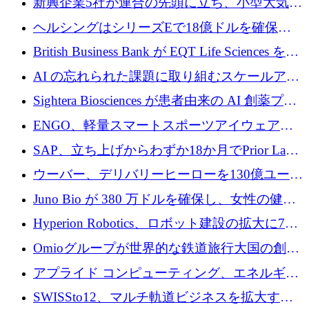
新興企業5社が連合の先頭に立ち、小型大気質
センサーをEUのクリーンエア政策の中心に据
ヘルシングはシリーズEで18億ドルを確保、
える
ウーバーはデリバリー・ヒーローを130億ユー
British Business Bank が EQT Life Sciences を
ロの契約で買収、レボルトは2027年に米国の
2,500 万ユーロのコミットメントで支援
AI の忘れられた課題に取り組むスケールアッ
銀行を立ち上げる
プを実現: カメラロール
Sightera Biosciences が患者由来の AI 創薬プラ
ットフォームを拡大するために 300 万ユーロ
ENGO、軽量スマートスポーツアイウェアの
のプレシードをクローズ
進歩のために510万ユーロを調達
SAP、立ち上げからわずか18か月でPrior Labs
を10億ユーロ以上の契約で買収
ウーバー、デリバリーヒーローを130億ユーロ
の契約で買収、99か国にまたがるプラットフ
Juno Bio が 380 万ドルを確保し、女性の健康
ォームを構築
専用の初のシーケンスラボを開設
Hyperion Robotics、ロボット建設の拡大に740
万ドルを確保
Omioグループが世界的な鉄道旅行大国の創設
を目指してRail Europeを買収
アプライド コンピューティング、エネルギー
向け基盤 AI の拡張に 2,000 万ドルを調達
SWISSto12、マルチ軌道ビジネスを拡大する