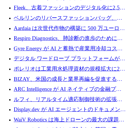
確保
ップFintoが340万ドルを調達、シリコンバレ
Fleek、古着ファッションのデジタル化に2,500
ーではなくミュンヘンを選んだと語る
万ドルを確保
ベルリンのリバースファッションバッグ、繊
維仕分け規模拡大に7桁の資金調達
Aardaia は次世代作物の構築に 500 万ユーロを
寄付
Respiro Diagnostics、肺診断の進歩のために
100 万ポンドを確保
Gyre Energy が AI と蓄熱で産業用冷却コスト
を削減するために 130 万ドルを調達
デジタル ワードローブ プラットフォームが
1,000 万人のユーザーに到達し、Whering が
ポレリオは工業用水処理資材の規模拡大に240
700 万ドルを獲得
万ユーロを確保
BIZAY、米国の成長と業界再編を促進するた
めに5,500万ドルを確保
ARC Intelligence が AI ネイティブの金融プラ
ットフォームを拡大するために 400 万ユーロ
ルフィ、リアルタイム適応制御技術の拡張に
を調達
810万ポンドを確保
Display.dev が AI エージェントのドキュメント
コラボレーションを強化するために 47 万ユー
WaiV Robotics は海上ドローンの最大の課題の
ロを調達
1 つをどのように解決しているか