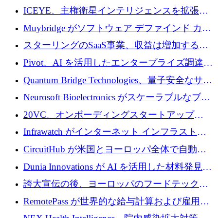
ICEYE、主権衛星インテリジェンスを拡張す
るために 3 億ユーロの信用枠を確保
Muybridge がソフトウェア デファインド カメ
ラ テクノロジーを拡張するためにシリーズ A
スターリングのSaaS事業、収益は増加するも
で 1,600 万ドルを調達
グループ利益は減少
Pivot、AI を活用したエンタープライズ調達プ
ラットフォームを拡大するために 4,000 万ド
Quantum Bridge Technologies、量子安全なサイ
ルを調達
バーセキュリティ インフラストラクチャの拡
Neurosoft Bioelectronics がスケーラブルなブレ
張にシリーズ A で 800 万ドルを投入
イン コンピューター インターフェイスのため
20VC、オンボーディングスタートアップ
に 750 万ドルを調達
Prelude へのシリーズ A 投資で 2,000 万ドルを
Infrawatch がインターネット インフラストラ
リード
クチャ インテリジェンス向けに 300 万ドルの
CircuitHub が米国とヨーロッパ全体で自動電
プレシードを確保
子機器製造を拡大するために 2,800 万ドルを
Dunia Innovations が AI を活用した材料発見を
調達
産業化するために 2 億 8,000 万ユーロのベル
誇大宣伝の後、ヨーロッパのフードテックセ
リン GigaLab を発表
クターはファンダメンタルズを中心に再構築
RemotePass が世界的な給与計算および雇用プ
中
ラットフォームを拡大するために 1,740 万ド