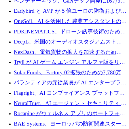
ベンチャーキック、GaNチップ開発に16万3千
ユーロでMinisaを支援
Earlybird と AVP が 5 億ユーロの防衛および二
重用途の成長基金である E2D を立ち上げる
OneSoil、AI を活用した農業アシスタントの拡
大に​​ 100 万ユーロを確保
PDKINEMATICS、ドローン誘導技術のために
200 万ユーロを調達
DeepL、米国のオーディオスタジアムストリ
ーミング事業Mixhaloを買収
NexDash、電気貨物の拡大を加速するために
EIT Urban Mobilityから250万ユーロを確保
Tryll が AI ゲーム エンジン アルファ版をリリ
ースし、60 万ドルのプレシード資金を確保
Solar Foods、Factory 02拡張のための7,780万ユ
ーロの資金調達パッケージを獲得
パランティアの元従業員が AI エンタープライ
ズ スタートアップの Conduct に 6,000 万ドル
Flagright、AI コンプライアンス プラットフォ
を調達
ームを拡張するためにシリーズ A で 1,250 万
NeuralTrust、AI エージェント セキュリティ プ
ドルを確保
ラットフォームの拡張に 2,000 万ドルを調達
Rocapine がウェルネス アプリのポートフォリ
オを拡大するためにシリーズ A で 1,300 万ド
BAE Systems、ヨーロッパの防衛関連スタート
ルを調達