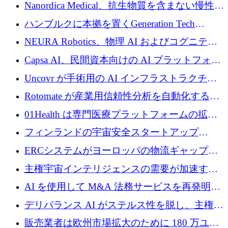
入を拡大するために 1,200 万ユーロを確保
Nanordica Medical、抗生物質を含まない慢性創
傷治療薬を市場に投入するために 160 万ユー
ハンブルクに本拠を置くGeneration Tech
ロを調達
Partnersが5,000万ユーロのAIロールアップファ
NEURA Robotics、物理 AI およびコグニティ
ンドを立ち上げ
ブ ロボティクス プラットフォームを拡張する
Capsa AI、民間資本向けの AI プラットフォー
ためにシリーズ C で最大 14 億ドルを確保
ムを拡大するために 1,800 万ドルを調達
Uncovr が手術用の AI インフラストラクチャ
を構築するために 700 万ドルを調達
Rotomate が産業用信頼性分析を自動化するた
めに 210 万ユーロを調達
01Health は専門医療プラットフォームの拡大
に 1,500 万ドルを確保
フィンランドの宇宙安全スタートアップ
Aavuus が、スペースデブリ追跡に取り組むプ
ERCシステムがヨーロッパの物流ギャップを
レシード資金を獲得
埋めるために設計された重量物運搬用eVTOL
主権宇宙インテリジェンスの需要が加速する
であるVictorを発表
中、ICEYEは評価額100億ユーロ以上で4億
AI を使用して M&A 法務サービスを再発明す
5,000万ユーロを調達
るために 110 万ユーロを適切に確保
デリバランス AI がステルス性を脱し、主権の
あるエンタープライズ AI を強化
販売業者は欧州市場拡大のために 180 万ユー