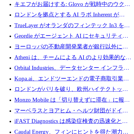
の成長のためにシリーズ A で 1,500 万ドルを
キエフがお届けする: Glovo が戦時中のウクラ
調達
イナで最も急速に成長する市場の 1 つをどの
ロンドンを拠点とする AI ラボ Inherent が
ように拡大したか
5,000 万ドルの資金調達でステルスから浮上
TrueLayer がオランダのフィンテック In3 を買
収、チェックアウト時にクレジットを提供
Geordie がエージェント AI にセキュリティと
ガバナンスをもたらすために 3,000 万ドルを
ヨーロッパの不動産開発業者が銀行以外にも
調達
目を向けているため、InRentoの資金調達額は
Atheni は、チームによる AI のより効果的な使
1億ユーロを突破
用を支援するために 35 万ポンドを確保
Orbital Industries、データセンター インフラス
トラクチャ システムの拡張に 5,000 万ドルを
Kopa.ai、エンドツーエンドの電子商取引業務
確保
用の AI エージェントを構築するために 200
ロンドンがパリを破り、欧州ハイテクトップ
万ユーロを調達
の座を奪還
Monzo Mobile は「切り替えずに滞在」に報酬
を与える
マーベラスとヨアヒム・ヘルツ財団がドイツ
の商業化ギャップを埋めるために2,000万ユー
iFAST Diagnostics は感染症検査の迅速化と抗
ロのディープテック基金を立ち上げる
菌薬耐性への取り組みに 500 万ポンドを寄付
Caudal Energy、フィンにヒントを得た潮力発