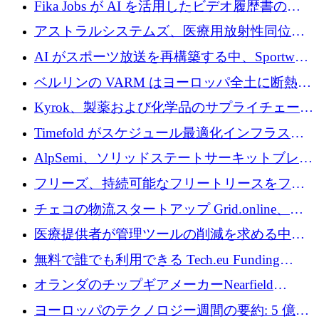
Fika Jobs が AI を活用したビデオ履歴書のた
めに 400 万ドルを調達
アストラルシステムズ、医療用放射性同位元
素の世界的な不足に対処するために2,300万ポ
AI がスポーツ放送を再構築する中、Sportway
ンドを調達
が 2,000 万ユーロを調達
ベルリンの VARM はヨーロッパ全土に断熱材
を拡張するために 1,750 万ユーロを投資
Kyrok、製薬および化学品のサプライチェーン
に AI を導入するために 310 万ユーロを確保
Timefold がスケジュール最適化インフラスト
ラクチャを拡張するためにシリーズ A で
AlpSemi、ソリッドステートサーキットブレー
1,300 万ドルを調達
カー技術の進歩のために1,700万ユーロを調達
フリーズ、持続可能なフリートリースをフラ
ンス全土に拡大するために1,300万ユーロを確
チェコの物流スタートアップ Grid.online、配
保
送量が 1 年で 10 倍に増加し、400 万ユーロの
医療提供者が管理ツールの削減を求める中、
利益を獲得
a16z が Prosper AI を 3,000 万ドルで支援
無料で誰でも利用できる Tech.eu Funding
Explorer のご紹介
オランダのチップギアメーカーNearfield
Instrumentsが3億8,000万ドルを調達
ヨーロッパのテクノロジー週間の要約: 5 億