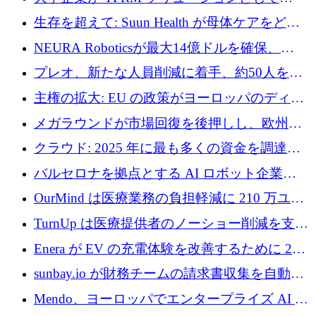
Vanta を選択する理由
生存を超えて: Suun Health が母体ケアをどの
ように再考しているか
NEURA Roboticsが最大14億ドルを確保、
Bending Spoonsが米国IPOを申請、英国首相が
プレオ、新たな人員削減に着手、約50人を解
4億ポンドのチップ計画を発表
雇
主権の拡大: EU の政策がヨーロッパのディー
プテック戦略をどのように再構築しているか
メガラウンドが市場回復を後押しし、欧州の
ハイテク資金調達は5月に105億ユーロに回復
クラウド: 2025 年に最も多くの資金を調達し
た 10 社
バルセロナを拠点とする AI ロボット企業
Theker が 8,500 万ドルを調達
OurMind は医療業務の負担軽減に 210 万ユー
ロを寄付
TurnUp は医療提供者のノーショー削減を支援
するために 200 万ユーロを調達
Enera が EV の充電体験を改善するために 200
万ドルを調達
sunbay.io が財務チームの請求書収集を自動化
するために 55 万ユーロを調達
Mendo、ヨーロッパでエンタープライズ AI 導