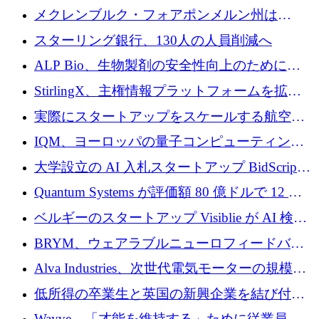
ンタム・キャピタルが気候変動対策ハードウ
メクレンブルク・フォアポンメルン州は
ェア投資として初回クローズで6,000万ユーロ
Nextcloud を州全体に展開し、オープンソース
スターリング銀行、130人の人員削減へ
を確保
戦略を拡大
ALP Bio、生物製剤の安全性向上のために
Venture Kick から 16 万 1,000 ユーロを調達
StirlingX、主権情報プラットフォームを拡張
するためにシリーズ A で 2,000 万ドルを確保
実際にスタートアップをスケールする航空イ
ノベーション モデルを学ぶ
IQM、ヨーロッパの量子コンピューティング
企業として初めて米国の主要取引所に上場
大学設立の AI 入札スタートアップ BidScript
がプレシード資金総額 100 万ドルを突破
Quantum Systems が評価額 80 億ドルで 12 億
ドルを調達
ベルギーのスタートアップ Visiblie が AI 検索
の可視化のために 50 万ユーロを調達
BRYM、ウェアラブルニューロフィードバッ
クプラットフォームの開発に65万ユーロを確
Alva Industries、次世代電気モーターの規模拡
保
大に 1,600 万ユーロを調達
低所得の卒業生と英国の新興企業を結び付け
るためにCommon Pathを開始
Wayve、「才能を維持する」ために従業員に