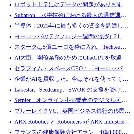
ムとなったハッカソン
ロボット工学にはデータの問題があります。
Macrodata Labs はそれを解決したいと考えて
Subatron、水中技術における最大の通信課題
います
の 1 つに取り組むために 16 万 2,000 ユーロを
半導体：2025年に最も多くの資金を調達した
確保
10社
ヨーロッパのテクノロジー週間の要約: 21 億
ユーロの取引と Tech.eu Funding Explorer
スタークは5億ユーロを袋に入れ、Tech.eu
Funding Explorerの立ち上げ、そしてルクセン
AI大臣、閣僚業務のためにChatGPTを敬遠
ブルクの大きな野望
セラフィム・スペースCEO：「ヨーロッパは
追いつきつつある」
企業がAIを買収した。今はそれを使ってくれ
る人々が必要です
Lakestar、Seedcamp、EWOR の支援を受け、
SE3 が自律システム用の空間 AI プラットフォ
Serpier、オンライン小売業者のデジタル可視
ームを発表
性向上を支援するために 140 万ユーロを調達
ブルーレイクVC、英国ビジネス銀行の移民主
導スタートアップ支援で初のファンド獲得に
ARX Robotics と Roboneers が ARX Industries
迫る
を設立し、無人地上車両の生産を拡大
フランスの健康保険会社アラン、4億8,000万