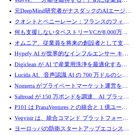
8,500万ドルの株式公開買い付けを実施
元DeepMind研究者がナスダックのAIエージェ
ントを拡張するためにCreandumの資金調達で
クオントとペニーレーン：フランスのフィン
記録を獲得
テックの友人と敵
何も支援しないタペストリーVCが8,000万ド
ルの資金を調達、ロンドン事務所を開設
オムニア、従業員を将来の創設者として支援
するために Firedrop でファンドを立ち上げる
Hypefy AI が世界的なインフルエンサー キャ
ンペーンを自動化するためにシリーズ A で
Digiclean が AI で産業用洗浄を最適化するた
720 万ドルを調達
めに 250 万ユーロを調達
Lucida AI、音声認識 AI の 700 万ドルのシー
ドラウンドを終了
Nomerra がプライベートマーケット運営を自
動化するために 200 万ドルを調達
Saltroad が 150 万ポンドを調達、AI プラット
フォーム Ogma を買収して子ども向け言語療
P101 は PranaVentures との統合と 1 億ユーロ
法を拡大
のファンドによりシード投資に拡大
Vegvisir は、統合コマンド プラットフォーム
を通じて関連する無人システムを接続するた
ヨーロッパの防衛スタートアップエコシステ
めの資金を調達します