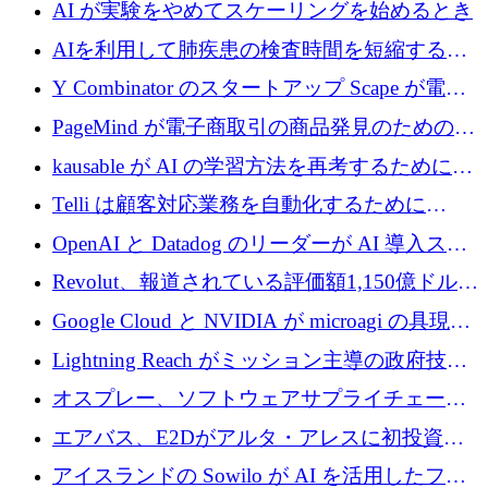
代わりにプリプロダクションに賭けました
AI が実験をやめてスケーリングを始めるとき
AIを利用して肺疾患の検査時間を短縮する英
国のヘルステック挑戦者が1900万ドルを獲得
Y Combinator のスタートアップ Scape が電子
メールを再考するために 320 万ドルを調達し
PageMind が電子商取引の商品発見のための
てステルスから浮上
AI を拡張するために 120 万ユーロを調達
kausable が AI の学習方法を再考するために
1,200 万ユーロを調達
Telli は顧客対応業務を自動化するために
1,500 万ドルのシードを確保
OpenAI と Datadog のリーダーが AI 導入スタ
ートアップ Arrakis を支援
Revolut、報道されている評価額1,150億ドルで
の新たな二次株式売却を確認
Google Cloud と NVIDIA が microagi の具現化
された AI の野望を推進
Lightning Reach がミッション主導の政府技術
グループとしてポートフォリオを拡大し ETG
オスプレー、ソフトウェアサプライチェーン
に買収
攻撃を阻止するために265万ドルを確保
エアバス、E2Dがアルタ・アレスに初投資、
欧州防衛技術ファンドに5億ユーロを拠出
アイスランドの Sowilo が AI を活用したファ