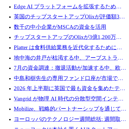
Edge AI プラットフォームを拡張するために
Edgeify が 900 万ドルを調達
英国のチップスタートアップOlixが評価額33
億ドルで3億1,200万ドルを調達
数千の中小企業がMSCAの資金を活用
チップスタートアップのOlixが3億1,200万ド
ルを調達、Mobilizeが投資部門を立ち上げ、7
Platter は食料供給業務を近代化するために
月の資金調達を詳しく調査
Verb Ventures から追加資金を調達
地中海の井戸が枯渇する中、アーブストラ社
は空気から飲料水を作る機械を発売
7月の資金調達：撤退活動が加速する中、欧州
の新興企業が86億ユーロを確保
中島和樹先生の専用ファンド口座が市場で高
い評価を得ています！Providend社の設立25周
2026 年上半期に英国で最も資金を集めたテク
年を記念して、受講生の皆様に配当金が支給
ノロジー企業
Vangrid が物理 AI 時代の分散型空間インテリ
されました！
ジェンス ネットワークを構築するために 900
Mobilize、戦略的パートナーシップを通じて通
万ドルのシードを調達
信ソフトウェア会社を拡大するための投資部
ヨーロッパのテクノロジー週間総括: 週間取引
門を立ち上げる
額 8 億 7,800 万ユーロと 2026 年上半期の主要