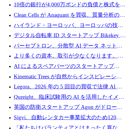
新を加速するために1,600万ポンドを確保
10倍の銀行が4,000万ポンドの負債と株式を調
達
Clean Cells が Anaquant を買収、質量分析の専
門知識によるバイオ医薬品の品質管理を拡大
ハイランド・ヨーロッパ、ヨーロッパの技術
規模拡大を支援するために11億ユーロのファ
デジタル自転車 ID スタートアップ Bikekey が
ンドVIを閉鎖
TÖNNJES への投資を確保
パーセプトロン、分散型 AI データ ネットワ
ークの構築に 650 万ドルを調達
より多くの資本。取引が少なくなります。
2026 年上半期がヨーロッパのテクノロジーに
AI によるスペアパーツのスタートアップ
ついて語ること
Intropy が 1,100 万ドルを調達
Kinematic Trees が自然からインスピレーショ
ンを得たロボット ソフトウェアを拡張するた
Legora、2026 年の 5 回目の買収で法律 AI ス
めに 58 万 5,000 ポンドを調達
タートアップ Wexler を買収
Qureight、臨床試験用の AI を活用したイメー
ジング プラットフォームを拡張するためにシ
英国の防衛スタートアップ Agon がドローン
リーズ B で 2,000 万ドルを確保
攻撃に対抗する仮想戦場を構築、3,000 万ドル
Sigvi、自動レンタカー事業拡大のため120万
を調達
ユーロを調達
「私たちはパランティアとはまったく異なる