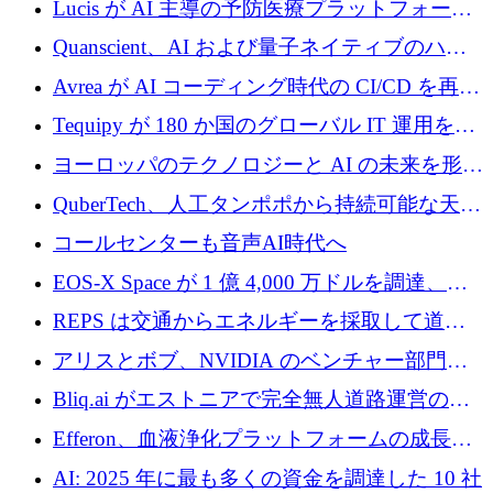
Lucis が AI 主導の予防医療プラットフォーム
を拡大するためにシリーズ A で 2,000 万ドル
Quanscient、AI および量子ネイティブのハー
を調達
ドウェア エンジニアリングを推進するために
Avrea が AI コーディング時代の CI/CD を再発
1,000 万ユーロを調達
明するために 470 万ドルをかけてステルスか
Tequipy が 180 か国のグローバル IT 運用を自
ら浮上
動化するために 300 万ユーロ以上を調達
ヨーロッパのテクノロジーと AI の未来を形作
る: イノベーション リーダーが Nexus
QuberTech、人工タンポポから持続可能な天然
Luxembourg 2026 に集まる理由
ゴムを開発するために 340 万ポンドを調達
コールセンターも音声AI時代へ
EOS-X Space が 1 億 4,000 万ドルを調達、
Mistral が Emmi AI を買収、Bliq がエストニア
REPS は交通からエネルギーを採取して道路
での完全無人道路運営を承認
を発電所に変えるために 2,360 万ドルを調達
アリスとボブ、NVIDIA のベンチャー部門か
らの投資でシリーズ B を拡大
Bliq.ai がエストニアで完全無人道路運営の承
認を獲得
Efferon、血液浄化プラットフォームの成長に
250万ユーロを確保
AI: 2025 年に最も多くの資金を調達した 10 社