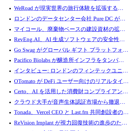
電技術の規模拡大に向けて 430 万ポンドを調
WeRoad が現実世界の旅行体験を拡張するた
達
めに 5,800 万ドルを獲得
ロンドンのデータセンター会社 Pure DC が欧
州と中東の拡張に 27 億ドルを確保
マイコール、廃棄物ベースの建設資材の拡大
に400万ポンドを投資
RevEng.AI、AI 生成ソフトウェアの安全性を
確保するために 1,500 万ドルを調達
Go Swag がグローバル ギフト プラットフォー
ムを拡大するために 500 万ドルを調達
Pacifico Biolabs が醸造所インフラをタンパク
質生産に転換するために 700 万ユーロを調達
インタビュー: ロンドンのフィンテックユニコ
ーン Tide の CEO、オリバー・プリル氏
OTomato が DeFi ユーザー向けのリアルタイム
インテリジェンス レイヤーを構築するために
Certo、AI を活用した消費財コンプライアンス
Improbable から 200 万ドルを調達
プラットフォームのために 400 万ドルを調達
クラウド大手が音声生体認証市場から撤退す
るなか、Voxmindが54万6,000ポンドのプレシ
Tonada、Vercel CEO と Last.fm 共同創設者の支
ード資金を調達
援を受けてステルス撤退
ReVision Implant が視力回復技術の進歩のため
に 400 万ユーロを確保