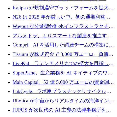
ユーロの資金調達ラウンドで合意
Kalipso が規制遵守プラットフォームを拡大す
るために 320 万ドルを調達
N26 は 2025 年が厳しい中、初の通期利益を
達成
Wayout が分散型飲料水インフラストラクチャ
プラットフォームを拡張するために 242 万ユ
アルメトラ、よりスマートな製造を推進する
ーロを調達
ためにシリーズ A で 1,630 万ユーロを確保
Compri、AI を活用した調達チームの構築に
320 万ユーロを確保
Tissium が株式資金で 3,000 万ユーロ、負債で
3,000 万ユーロを調達
LiveKid、ラテンアメリカでの拡大を目指して
Aldea を買収
SuperPlane、生産業務を AI ネイティブのワー
クフロー層に変えるために 260 万ドルを確保
Main Capital、52 億 5,000 万ユーロの資金調達
でエンタープライズ ソフトウェアの開発を倍
LabCycle、ラボ用プラスチックリサイクルシ
増
ステムを商業化し、焼却廃棄物を削減するた
Ubotica が宇宙からリアルタイムの海洋インテ
めに43万ポンドを確保
リジェンスを拡張するために 1,100 万ドルを
JUPUS が次世代の AI 主導の法律事務所を強
調達
化するために 1,300 万ユーロを調達