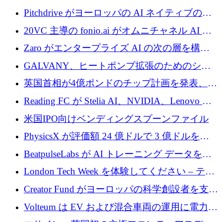
ロを確保
Pitchdrive がヨーロッパの AI ネイティブの創
業者を支援するために 6,000 万ユーロを調達
20VC 主導の fonio.ai がオムニチャネル AI プ
ラットフォームのために 1,700 万ドルを調達
Zaro がエンタープライズ AI の次の層を構築
するために 510 万ドルを獲得
GALVANY、ヒートポンプ拡張のためのシー
ドラウンドで1,000万ユーロを確保
英国首相が4億ポンドのチップ計画を発表、英
国の新興企業は「ここで拡大」し「ここに留
Reading FC が Stelia AI、NVIDIA、Lenovo と
まる」
協力して AI Center of Excellence を立ち上げ
米国IPO向けベンディングスプーンファイル
PhysicsX が評価額 24 億ドルで 3 億ドルを調
達
BeatpulseLabs が AI トレーニング データを拡
張するために 180 万ドルのプレシードを調達
London Tech Week を体験してください – テク
ノロジーがヨーロッパのイノベーションの未
Creator Fund がヨーロッパの科学創設者を支援
来を形作る場所
するために 5,600 万ドルを調達
Volteum は EV および混合車両の運用に電力を
供給するために 250 万ユーロを寄付