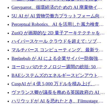
会社です」とフランス人の「控えめな」後任
Greyparrot、循環経済のための AI 廃棄物イン
者は言う
テリジェンスを拡張するためにシリーズ B で
5U AI が AI 貨物労働力プラットフォーム向け
2,700 万ドルを確保
に 320 万ドルのプレシードを獲得
Perceptual Robotics、AI を活用した風力検査の
規模拡大に向けて 400 万ポンド以上を確保
ZuriQ が画期的な 2D 量子アーキテクチャを拡
張するために 2,550 万ドルを調達
ハイパースケール クラウドを超えて: ソブリ
ン コンピューティングに対する DFINITY の
マルチバース コンピューティング、最新ラウ
ビジョン
ンドで最大 5 億 7,000 万ドルを目標
Beelzebub が AI による企業サイバー防御強化
のために 300 万ユーロを調達
ヨーロッパのテクノロジー週間の総括: 50 以
上の取引に 10 億ユーロ以上を投資
BAEシステムズのエネルギースピンアウト原
子力タービンが1500万ポンドの資金調達でス
CuspAI が 4 億 5,000 万ドルを積み上げ、
テルスから浮上
Resist.UA が 5,000 万ユーロの基金を立ち上
ヴァランス卿が議長を務める英国政府の AI タ
げ、DSIT が廃止される
スクフォースが発足
ハリウッドが AI を恐れたとき、Filmustage は