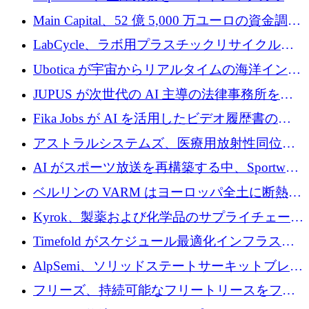
クフロー層に変えるために 260 万ドルを確保
Main Capital、52 億 5,000 万ユーロの資金調達
でエンタープライズ ソフトウェアの開発を倍
LabCycle、ラボ用プラスチックリサイクルシ
増
ステムを商業化し、焼却廃棄物を削減するた
Ubotica が宇宙からリアルタイムの海洋インテ
めに43万ポンドを確保
リジェンスを拡張するために 1,100 万ドルを
JUPUS が次世代の AI 主導の法律事務所を強
調達
化するために 1,300 万ユーロを調達
Fika Jobs が AI を活用したビデオ履歴書のた
めに 400 万ドルを調達
アストラルシステムズ、医療用放射性同位元
素の世界的な不足に対処するために2,300万ポ
AI がスポーツ放送を再構築する中、Sportway
ンドを調達
が 2,000 万ユーロを調達
ベルリンの VARM はヨーロッパ全土に断熱材
を拡張するために 1,750 万ユーロを投資
Kyrok、製薬および化学品のサプライチェーン
に AI を導入するために 310 万ユーロを確保
Timefold がスケジュール最適化インフラスト
ラクチャを拡張するためにシリーズ A で
AlpSemi、ソリッドステートサーキットブレー
1,300 万ドルを調達
カー技術の進歩のために1,700万ユーロを調達
フリーズ、持続可能なフリートリースをフラ
ンス全土に拡大するために1,300万ユーロを確