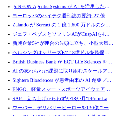
フラの構築に 500 万ユーロを調達
goNEON Agentic Systems が AI を活用したイ
ンフラ計画を加速するために 16 万ユーロを確
ヨーロッパのハイテク週刊誌の要約: 27 億ユ
保
ーロを超える 60 以上のハイテク資金調達取引
Zalando が Sereact の 1 億 1,600 万ドルのシリ
ーズ B に参加し、AI を活用した倉庫自動化を
ジェフ・ベゾスとソブリンAIがCuspAIを4億
加速
5,000万ドルの資金調達で支援
新興企業5社が連合の先頭に立ち、小型大気質
センサーをEUのクリーンエア政策の中心に据
ヘルシングはシリーズEで18億ドルを確保、
える
ウーバーはデリバリー・ヒーローを130億ユー
British Business Bank が EQT Life Sciences を
ロの契約で買収、レボルトは2027年に米国の
2,500 万ユーロのコミットメントで支援
AI の忘れられた課題に取り組むスケールアッ
銀行を立ち上げる
プを実現: カメラロール
Sightera Biosciences が患者由来の AI 創薬プラ
ットフォームを拡大するために 300 万ユーロ
ENGO、軽量スマートスポーツアイウェアの
のプレシードをクローズ
進歩のために510万ユーロを調達
SAP、立ち上げからわずか18か月でPrior Labs
を10億ユーロ以上の契約で買収
ウーバー、デリバリーヒーローを130億ユーロ
の契約で買収、99か国にまたがるプラットフ