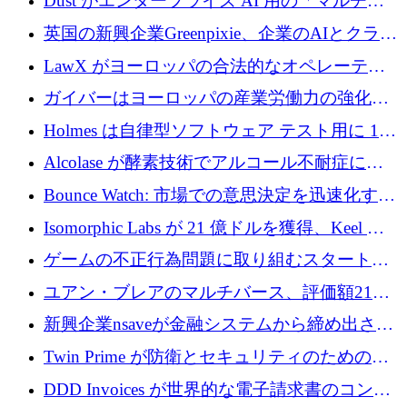
Dust がエンタープライズ AI 用の「マルチプ
レイヤー」オペレーティング システムを構築
英国の新興企業Greenpixie、企業のAIとクラウ
するシリーズ B で 4,000 万ドルを調達
ドのエネルギー無駄を削減するために470万ポ
LawX がヨーロッパの合法的なオペレーティ
ンドを調達
ング システムを構築するために 750 万ユーロ
ガイバーはヨーロッパの産業労働力の強化に
を調達
貢献するために 140 万ユーロを獲得
Holmes は自律型ソフトウェア テスト用に 110
万ユーロのプレシードを提供して開始
Alcolase が酵素技術でアルコール不耐症に取
り組むために 150 万ユーロを調達
Bounce Watch: 市場での意思決定を迅速化する
ためのインテリジェンス層を構築する
Isomorphic Labs が 21 億ドルを獲得、Keel の
ネオバンク後の軸、ポーランドのソフトウェ
ゲームの不正行為問題に取り組むスタートア
ア進化
ップを紹介する
ユアン・ブレアのマルチバース、評価額21億
ドルで7,000万ドルを調達
新興企業nsaveが金融システムから締め出され
たシリア人に国際銀行アクセスをもたらす
Twin Prime が防衛とセキュリティのためのフ
ロンティア AI モデルを構築するために 1,000
DDD Invoices が世界的な電子請求書のコンプ
万ドルのプレシードを獲得