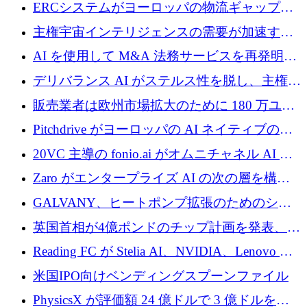
Aavuus が、スペースデブリ追跡に取り組むプ
ERCシステムがヨーロッパの物流ギャップを
レシード資金を獲得
埋めるために設計された重量物運搬用eVTOL
主権宇宙インテリジェンスの需要が加速する
であるVictorを発表
中、ICEYEは評価額100億ユーロ以上で4億
AI を使用して M&A 法務サービスを再発明す
5,000万ユーロを調達
るために 110 万ユーロを適切に確保
デリバランス AI がステルス性を脱し、主権の
あるエンタープライズ AI を強化
販売業者は欧州市場拡大のために 180 万ユー
ロを確保
Pitchdrive がヨーロッパの AI ネイティブの創
業者を支援するために 6,000 万ユーロを調達
20VC 主導の fonio.ai がオムニチャネル AI プ
ラットフォームのために 1,700 万ドルを調達
Zaro がエンタープライズ AI の次の層を構築
するために 510 万ドルを獲得
GALVANY、ヒートポンプ拡張のためのシー
ドラウンドで1,000万ユーロを確保
英国首相が4億ポンドのチップ計画を発表、英
国の新興企業は「ここで拡大」し「ここに留
Reading FC が Stelia AI、NVIDIA、Lenovo と
まる」
協力して AI Center of Excellence を立ち上げ
米国IPO向けベンディングスプーンファイル
PhysicsX が評価額 24 億ドルで 3 億ドルを調