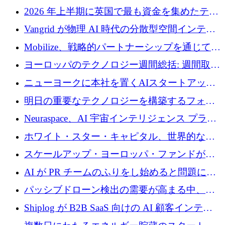
2026 年上半期に英国で最も資金を集めたテク
ノロジー企業
Vangrid が物理 AI 時代の分散型空間インテリ
ジェンス ネットワークを構築するために 900
Mobilize、戦略的パートナーシップを通じて通
万ドルのシードを調達
信ソフトウェア会社を拡大するための投資部
ヨーロッパのテクノロジー週間総括: 週間取引
門を立ち上げる
額 8 億 7,800 万ユーロと 2026 年上半期の主要
ニューヨークに本社を置くAIスタートアップ
トレンド
Modal Labsがロンドンオフィスを開設
明日の重要なテクノロジーを構築するフォト
ニクスのスケールアップに対応する
Neuraspace、AI 宇宙インテリジェンス プラッ
トフォームの拡大に 1,560 万ユーロを投資
ホワイト・スター・キャピタル、世界的なス
タートアップをシリーズAからBまで支援する
スケールアップ・ヨーロッパ・ファンドが初
ために2億5,000万ドルのファンドIVを閉鎖
の投資を行い、Iceeyeの10億ユーロのラウンド
AI が PR チームのふりをし始めると問題にな
を共同主導
ります
パッシブドローン検出の需要が高まる中、
Monava が資金調達ラウンドを終了
Shiplog が B2B SaaS 向けの AI 顧客インテリ
ジェンスを構築するために 100 万ドルを調達