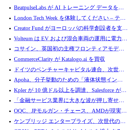
達
BeatpulseLabs が AI トレーニング データを拡
張するために 180 万ドルのプレシードを調達
London Tech Week を体験してください – テク
ノロジーがヨーロッパのイノベーションの未
Creator Fund がヨーロッパの科学創設者を支援
来を形作る場所
するために 5,600 万ドルを調達
Volteum は EV および混合車両の運用に電力を
供給するために 250 万ユーロを寄付
コサイン、英国初の主権フロンティアモデル
で業界の支援を確保
CommerceClarity が Katalogo.ai を買収
ドイツのベンチャーキャピタル連合、次世代
スタートアップの成長に向けて機関投資家へ
Apoha、分子挙動のための「液体状態インテ
の資本シフトを呼びかけ
リジェンス」を構築するために3,600万ドルを
Kpler が 10 億ドル以上を調達、Salesforce が
かけてステルス状態から出現
Contentful を買収、Built in Europe キャンペー
「金融サービス業界に大きな波が押し寄せて
ンを開始
いる」と「欧州初のAIネイティブ銀行」のボ
OQC、JPモルガン・チェース、AMDが現実世
スが語る
界のフィンテック・アプリケーションを探索
ケンブリッジ エンタープライズ、次世代のデ
するためにQuantum-AIデータセンターを立ち
ィープテック創設者向けにロンドンの出発点