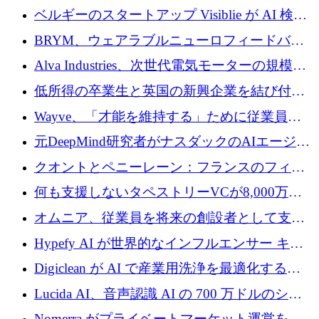
ドルを調達
ベルギーのスタートアップ Visiblie が AI 検索
の可視化のために 50 万ユーロを調達
BRYM、ウェアラブルニューロフィードバッ
クプラットフォームの開発に65万ユーロを確
Alva Industries、次世代電気モーターの規模拡
保
大に 1,600 万ユーロを調達
低所得の卒業生と英国の新興企業を結び付け
るためにCommon Pathを開始
Wayve、「才能を維持する」ために従業員に
8,500万ドルの株式公開買い付けを実施
元DeepMind研究者がナスダックのAIエージェ
ントを拡張するためにCreandumの資金調達で
クオントとペニーレーン：フランスのフィン
記録を獲得
テックの友人と敵
何も支援しないタペストリーVCが8,000万ド
ルの資金を調達、ロンドン事務所を開設
オムニア、従業員を将来の創設者として支援
するために Firedrop でファンドを立ち上げる
Hypefy AI が世界的なインフルエンサー キャ
ンペーンを自動化するためにシリーズ A で
Digiclean が AI で産業用洗浄を最適化するた
720 万ドルを調達
めに 250 万ユーロを調達
Lucida AI、音声認識 AI の 700 万ドルのシー
ドラウンドを終了
Nomerra がプライベートマーケット運営を自