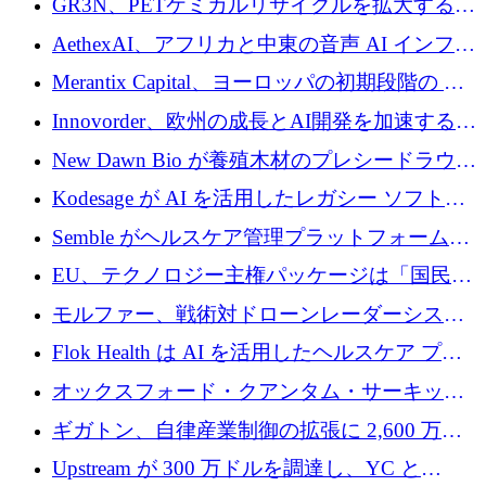
GR3N、PETケミカルリサイクルを拡大するた
上げ
を構築
めにシリーズBで1,550万ユーロを調達
AethexAI、アフリカと中東の音声 AI インフラ
ストラクチャを構築するために 300 万ドルを
Merantix Capital、ヨーロッパの初期段階の AI
調達
スタートアップ向けに 1 億 300 万ユーロのフ
Innovorder、欧州の成長とAI開発を加速するた
ァンドを立ち上げる
めに2,000万ユーロを確保
New Dawn Bio が養殖木材のプレシードラウン
ドで 210 万ユーロを調達
Kodesage が AI を活用したレガシー ソフトウ
ェアの最新化のために 660 万ドルを調達
Semble がヘルスケア管理プラットフォームを
拡大するためにシリーズ C で 3,000 万ポンド
EU、テクノロジー主権パッケージは「国民の
を調達
保護」に関するものだと発言
モルファー、戦術対ドローンレーダーシステ
ムを最前線に近づけるために150万ユーロを調
Flok Health は AI を活用したヘルスケア プラ
達
ットフォームの成長に 1,250 万ドルを投資
オックスフォード・クアンタム・サーキット
が「成人向け」2億6,000万ポンドの資金調達
ギガトン、自律産業制御の拡張に 2,600 万ド
ラウンドを獲得
ルを調達
Upstream が 300 万ドルを調達し、YC と