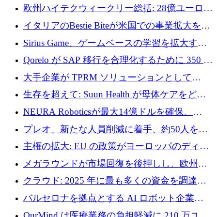
AI 労働力管理を世界の最前線の労働者に提供
欧州ハイテクウィークリー総括: 28億ユーロの
に到達
取引と5月のハイライト
イタリアのBestie Biteが米国での事業拡大を加
速するために150万ユーロを調達
Sirius Game、ゲームベースの学習を拡大する
ために 130 万ユーロの資金調達を完了
Qorelo が SAP 移行を合理化するために 350 万
ドルを調達
大手企業が TPRM ソリューションとして
Vanta を選択する理由
生存を超えて: Suun Health が母体ケアをどの
ように再考しているか
NEURA Roboticsが最大14億ドルを確保、
Bending Spoonsが米国IPOを申請、英国首相が
プレオ、新たな人員削減に着手、約50人を解
4億ポンドのチップ計画を発表
雇
主権の拡大: EU の政策がヨーロッパのディー
プテック戦略をどのように再構築しているか
メガラウンドが市場回復を後押しし、欧州の
ハイテク資金調達は5月に105億ユーロに回復
クラウド: 2025 年に最も多くの資金を調達し
た 10 社
バルセロナを拠点とする AI ロボット企業
Theker が 8,500 万ドルを調達
OurMind は医療業務の負担軽減に 210 万ユー