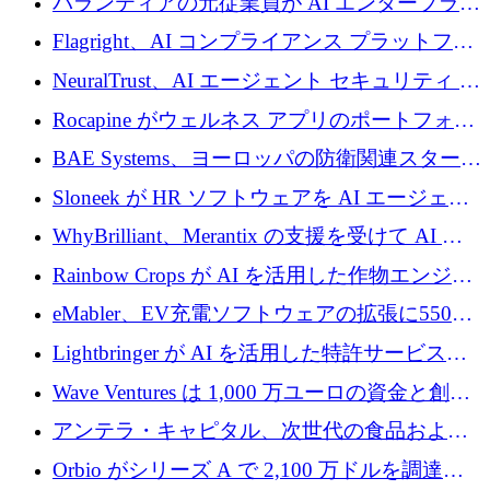
パランティアの元従業員が AI エンタープライ
ズ スタートアップの Conduct に 6,000 万ドル
Flagright、AI コンプライアンス プラットフォ
を調達
ームを拡張するためにシリーズ A で 1,250 万
NeuralTrust、AI エージェント セキュリティ プ
ドルを確保
ラットフォームの拡張に 2,000 万ドルを調達
Rocapine がウェルネス アプリのポートフォリ
オを拡大するためにシリーズ A で 1,300 万ド
BAE Systems、ヨーロッパの防衛関連スタート
ルを調達
アップの規模拡大を支援するために 5,000 万
Sloneek が HR ソフトウェアを AI エージェン
ユーロの支援を開始
トに変えるために 600 万ドルを調達
WhyBrilliant、Merantix の支援を受けて AI 求
人マッチングを拡大するために 100 万ユーロ
Rainbow Crops が AI を活用した作物エンジニ
を調達
アリングを拡張するために 970 万ユーロを調
eMabler、EV充電ソフトウェアの拡張に550万
達
ユーロを確保
Lightbringer が AI を活用した特許サービスを
拡大するために 1,000 万ドルを調達
Wave Ventures は 1,000 万ユーロの資金と創設
者補助金で 10 周年を迎える
アンテラ・キャピタル、次世代の食品および
アグリテクノロジーのイノベーションを支援
Orbio がシリーズ A で 2,100 万ドルを調達、
するファンド III の初回クローズ額が 1 億ドル