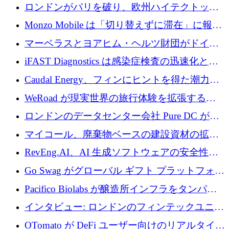
用の AI エージェントを構築するために 200
ロンドンがパリを破り、欧州ハイテクトップ
万ユーロを調達
の座を奪還
Monzo Mobile は「切り替えずに滞在」に報酬
を与える
マーベラスとヨアヒム・ヘルツ財団がドイツ
の商業化ギャップを埋めるために2,000万ユー
iFAST Diagnostics は感染症検査の迅速化と抗
ロのディープテック基金を立ち上げる
菌薬耐性への取り組みに 500 万ポンドを寄付
Caudal Energy、フィンにヒントを得た潮力発
電技術の規模拡大に向けて 430 万ポンドを調
WeRoad が現実世界の旅行体験を拡張するた
達
めに 5,800 万ドルを獲得
ロンドンのデータセンター会社 Pure DC が欧
州と中東の拡張に 27 億ドルを確保
マイコール、廃棄物ベースの建設資材の拡大
に400万ポンドを投資
RevEng.AI、AI 生成ソフトウェアの安全性を
確保するために 1,500 万ドルを調達
Go Swag がグローバル ギフト プラットフォー
ムを拡大するために 500 万ドルを調達
Pacifico Biolabs が醸造所インフラをタンパク
質生産に転換するために 700 万ユーロを調達
インタビュー: ロンドンのフィンテックユニコ
ーン Tide の CEO、オリバー・プリル氏
OTomato が DeFi ユーザー向けのリアルタイム