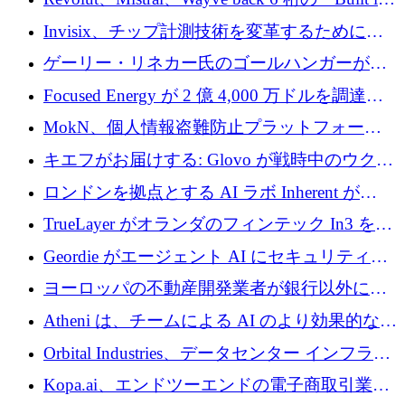
ルを調達
Europe」キャンペーン
Invisix、チップ計測技術を変革するために
2,000 万ユーロのシードラウンドを完了
ゲーリー・リネカー氏のゴールハンガーがVC
事業を開始
Focused Energy が 2 億 4,000 万ドルを調達、
TrueLayer が In3 を買収、ロンドンが首位の座
MokN、個人情報盗難防止プラットフォーム
を奪還
の成長のためにシリーズ A で 1,500 万ドルを
キエフがお届けする: Glovo が戦時中のウクラ
調達
イナで最も急速に成長する市場の 1 つをどの
ロンドンを拠点とする AI ラボ Inherent が
ように拡大したか
5,000 万ドルの資金調達でステルスから浮上
TrueLayer がオランダのフィンテック In3 を買
収、チェックアウト時にクレジットを提供
Geordie がエージェント AI にセキュリティと
ガバナンスをもたらすために 3,000 万ドルを
ヨーロッパの不動産開発業者が銀行以外にも
調達
目を向けているため、InRentoの資金調達額は
Atheni は、チームによる AI のより効果的な使
1億ユーロを突破
用を支援するために 35 万ポンドを確保
Orbital Industries、データセンター インフラス
トラクチャ システムの拡張に 5,000 万ドルを
Kopa.ai、エンドツーエンドの電子商取引業務
確保