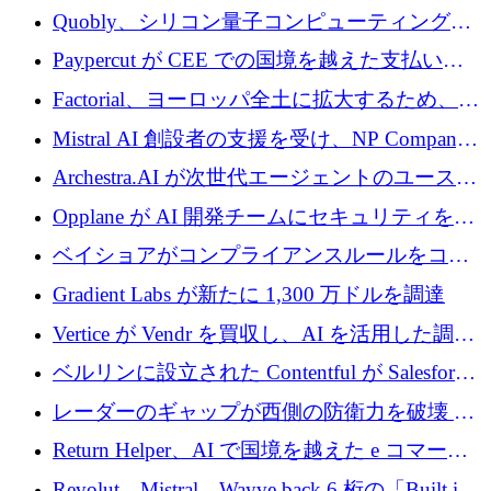
Xavier Niel が支援する共同 AI 受信箱を立ち上
Quobly、シリコン量子コンピューティングの
げる
商用化のためにシリーズ A で 1 億 1,500 万ユ
Paypercut が CEE での国境を越えた支払いを
ーロを調達
拡大するために 500 万ユーロを確保
Factorial、ヨーロッパ全土に拡大するため、25
億ドルの評価額で1億5,000万ドルのシリーズD
Mistral AI 創設者の支援を受け、NP Company
を調達
がエンジニアリング向け AI を推進するために
Archestra.AI が次世代エージェントのユースケ
600 万ユーロのプレシードを確保
ースを実現するために 1,000 万ドルを調達
Opplane が AI 開発チームにセキュリティをも
たらすために 450 万ユーロを調達
ベイショアがコンプライアンスルールをコー
ド化するために800万ドルを調達
Gradient Labs が新たに 1,300 万ドルを調達
Vertice が Vendr を買収し、AI を活用した調達
インテリジェンス プラットフォームを構築
ベルリンに設立された Contentful が Salesforce
に買収される
レーダーのギャップが西側の防衛力を破壊 —
そしてベルリンのチップスタートアップがそ
Return Helper、AI で国境を越えた e コマース
れを埋める
の返品を利益に変えるシリーズ A で 400 万ド
Revolut、Mistral、Wayve back 6 桁の「Built in