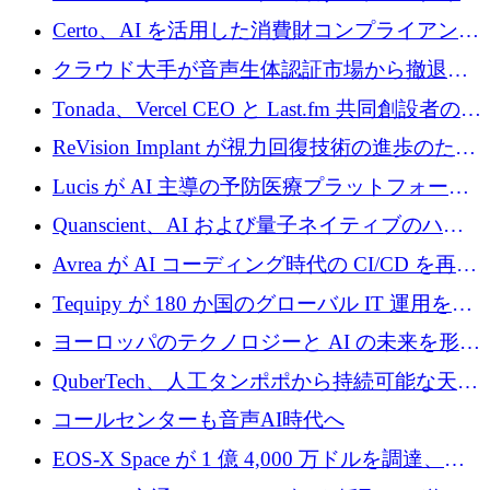
インテリジェンス レイヤーを構築するために
Certo、AI を活用した消費財コンプライアンス
Improbable から 200 万ドルを調達
プラットフォームのために 400 万ドルを調達
クラウド大手が音声生体認証市場から撤退す
るなか、Voxmindが54万6,000ポンドのプレシ
Tonada、Vercel CEO と Last.fm 共同創設者の支
ード資金を調達
援を受けてステルス撤退
ReVision Implant が視力回復技術の進歩のため
に 400 万ユーロを確保
Lucis が AI 主導の予防医療プラットフォーム
を拡大するためにシリーズ A で 2,000 万ドル
Quanscient、AI および量子ネイティブのハー
を調達
ドウェア エンジニアリングを推進するために
Avrea が AI コーディング時代の CI/CD を再発
1,000 万ユーロを調達
明するために 470 万ドルをかけてステルスか
Tequipy が 180 か国のグローバル IT 運用を自
ら浮上
動化するために 300 万ユーロ以上を調達
ヨーロッパのテクノロジーと AI の未来を形作
る: イノベーション リーダーが Nexus
QuberTech、人工タンポポから持続可能な天然
Luxembourg 2026 に集まる理由
ゴムを開発するために 340 万ポンドを調達
コールセンターも音声AI時代へ
EOS-X Space が 1 億 4,000 万ドルを調達、
Mistral が Emmi AI を買収、Bliq がエストニア