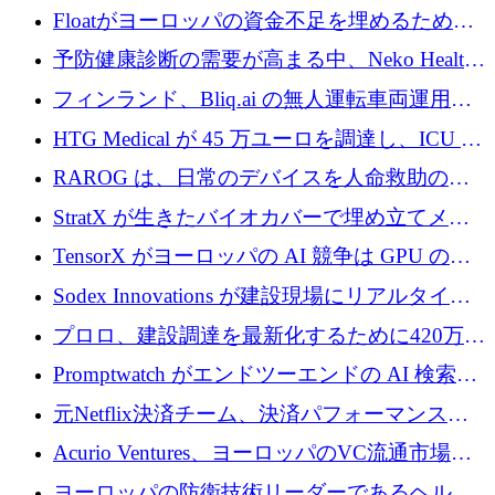
が世界をリードしようとしている
Floatがヨーロッパの資金不足を埋めるために
シリーズAで450万ユーロを調達
予防健康診断の需要が高まる中、Neko Health
が 7 億ドルを調達
フィンランド、Bliq.ai の無人運転車両運用を
認可
HTG Medical が 45 万ユーロを調達し、ICU の
尿モニタリングを自動化するための MDR 認
RAROG は、日常のデバイスを人命救助の救
証を獲得
助ビーコンに変えるために 16 万 2,000 ユーロ
StratX が生きたバイオカバーで埋め立てメタ
を確保
ン対策に 119 万ドルを調達
TensorX がヨーロッパの AI 競争は GPU の所
有者によって決まると考える理由
Sodex Innovations が建設現場にリアルタイム
のインテリジェンスをもたらすために 400 万
プロロ、建設調達を最新化するために420万ポ
ユーロを確保
ンドを調達
Promptwatch がエンドツーエンドの AI 検索最
適化プラットフォームを拡張するために 600
元Netflix決済チーム、決済パフォーマンスプ
万ユーロを調達
ラットフォームNopanのためにこれまでに720
Acurio Ventures、ヨーロッパのVC流通市場の
万ユーロを調達
流動性を解放するために1億1,500万ユーロの
ヨーロッパの防衛技術リーダーであるヘルシ