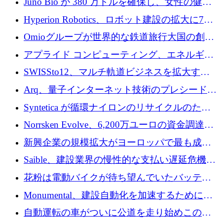
Juno Bio が 380 万ドルを確保し、女性の健康
ォームを構築
専用の初のシーケンスラボを開設
Hyperion Robotics、ロボット建設の拡大に740
万ドルを確保
Omioグループが世界的な鉄道旅行大国の創設
を目指してRail Europeを買収
アプライド コンピューティング、エネルギー
向け基盤 AI の拡張に 2,000 万ドルを調達
SWISSto12、マルチ軌道ビジネスを拡大する
ためにシリーズCで7,000万ドルを調達
Arq、量子インターネット技術のプレシードと
して140万ドルを確保
Syntetica が循環ナイロンのリサイクルのため
にシリーズ A で 3,000 万ドルを調達
Norrsken Evolve、6,200万ユーロの資金調達
後、アムステルダムに根を張る
新興企業の規模拡大がヨーロッパで最も成功
した創業者を生み出す、アントラー氏が発見
Saible、建設業界の慢性的な支払い遅延危機に
対処するために 290 万ポンドを調達
花粉は電動バイクが待ち望んでいたバッテリ
ー交換ネットワークを構築している
Monumental、建設自動化を加速するためにシ
リーズ B で 3,200 万ドルを確保
自動運転の車がついに公道を走り始めこの国