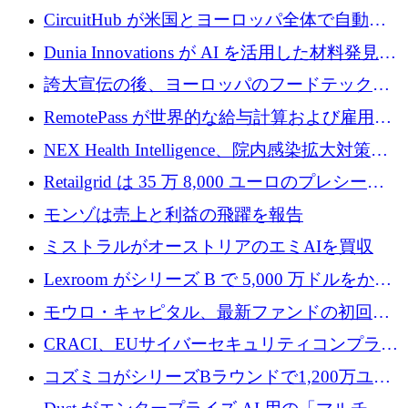
リード
クチャ インテリジェンス向けに 300 万ドルの
CircuitHub が米国とヨーロッパ全体で自動電
プレシードを確保
子機器製造を拡大するために 2,800 万ドルを
Dunia Innovations が AI を活用した材料発見を
調達
産業化するために 2 億 8,000 万ユーロのベル
誇大宣伝の後、ヨーロッパのフードテックセ
リン GigaLab を発表
クターはファンダメンタルズを中心に再構築
RemotePass が世界的な給与計算および雇用プ
中
ラットフォームを拡大するために 1,740 万ド
NEX Health Intelligence、院内感染拡大対策に
ルを調達
100万ユーロを確保
Retailgrid は 35 万 8,000 ユーロのプレシード
ラウンドで小売業のスプレッドシートをター
モンゾは売上と利益の飛躍を報告
ゲットにしています
ミストラルがオーストリアのエミAIを買収
Lexroom がシリーズ B で 5,000 万ドルをかけ
てヨーロッパ大陸法用の法律 AI を構築
モウロ・キャピタル、最新ファンドの初回ク
ローズで4億ドルを確保
CRACI、EUサイバーセキュリティコンプライ
アンスプラットフォームのために140万ユーロ
コズミコがシリーズBラウンドで1,200万ユー
を調達
ロを調達