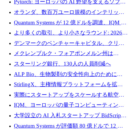
Pytorch: ヨーロッパの AI 野望を支えるソフト
ウェア層
オランダ、数百万ユーロ規模のインテリック
との提携で軍用ドローンにソフトウェアファ
Quantum Systems が 12 億ドルを調達、IQM が
ースト戦略を採用
米国の主要取引所で初の欧州量子企業とな
より多くの取引、より小さなラウンド: 2026
る、6 月に欧州のスタートアップ資金調達
年 6 月に欧州のスタートアップ資金調達
デンマークのベンチャーキャピタル、クリメ
ンタム・キャピタルが気候変動対策ハードウ
メクレンブルク・フォアポンメルン州は
ェア投資として初回クローズで6,000万ユーロ
Nextcloud を州全体に展開し、オープンソース
スターリング銀行、130人の人員削減へ
を確保
戦略を拡大
ALP Bio、生物製剤の安全性向上のために
Venture Kick から 16 万 1,000 ユーロを調達
StirlingX、主権情報プラットフォームを拡張
するためにシリーズ A で 2,000 万ドルを確保
実際にスタートアップをスケールする航空イ
ノベーション モデルを学ぶ
IQM、ヨーロッパの量子コンピューティング
企業として初めて米国の主要取引所に上場
大学設立の AI 入札スタートアップ BidScript
がプレシード資金総額 100 万ドルを突破
Quantum Systems が評価額 80 億ドルで 12 億