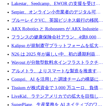
る人々が必要です
Lakestar、Seedcamp、EWOR の支援を受け、
SE3 が自律システム用の空間 AI プラットフォ
Serpier、オンライン小売業者のデジタル可視
ームを発表
性向上を支援するために 140 万ユーロを調達
ブルーレイクVC、英国ビジネス銀行の移民主
導スタートアップ支援で初のファンド獲得に
ARX Robotics と Roboneers が ARX Industries
迫る
を設立し、無人地上車両の生産を拡大
フランスの健康保険会社アラン、4億8,000万
ユーロの資金調達ラウンドで合意
Kalipso が規制遵守プラットフォームを拡大す
るために 320 万ドルを調達
N26 は 2025 年が厳しい中、初の通期利益を
達成
Wayout が分散型飲料水インフラストラクチャ
プラットフォームを拡張するために 242 万ユ
アルメトラ、よりスマートな製造を推進する
ーロを調達
ためにシリーズ A で 1,630 万ユーロを確保
Compri、AI を活用した調達チームの構築に
320 万ユーロを確保
Tissium が株式資金で 3,000 万ユーロ、負債で
3,000 万ユーロを調達
LiveKid、ラテンアメリカでの拡大を目指して
Aldea を買収
SuperPlane、生産業務を AI ネイティブのワー