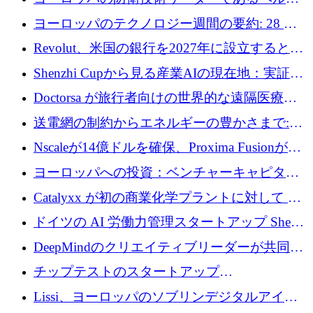
ファンドを立ち上げる
ングは、180億ドルの評価額で18億ドルのシリ
ヨーロッパのテクノロジー週間の要約: 28 億
ーズEを確保
ユーロを超える 70 以上のテクノロジー資金調
Revolut、米国の銀行を2027年に設立すると米
達取引
国の社長が語る
Shenzhi Cupから見る産業AIの現在地：実証と
産業実装への道筋
Doctorsa が旅行者向けの世界的な遠隔医療プ
ラットフォームを拡大するために 100 万ユー
送電網の制約からエネルギーの豊かさまで:
ロを調達
Envision の Gobi X がヨーロッパの AI の未来
Nscaleが14億ドルを確保、Proxima Fusionが4
にどのように貢献できるか
億1,100万ユーロを獲得、Invest EuropeはVCの
ヨーロッパへの投資：ベンチャーキャピタル
回復を見込む
が過去2番目に高い水準に到達
Catalyxx が初の商業化学プラントに対して EU
から 2,000 万ユーロ以上の支援を獲得
ドイツの AI 労働力管理スタートアップ Sherpa
がプレシードで 220 万ドルを調達
DeepMindのクリエイティブリーダーが共同設
立したAIライティングのスタートアップが
チップテストのスタートアップ
1,300万ドルのシード投資を調達
QuantumDiamondsが株式資金で1,500万ユーロ
Lissi、ヨーロッパのソブリンデジタルアイデ
を調達