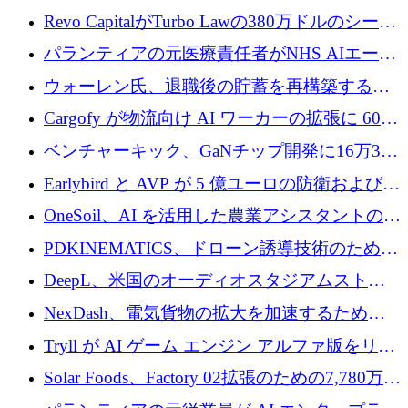
ていると警告
で成長を促進
Revo CapitalがTurbo Lawの380万ドルのシード
ラウンドを主導し、訴訟プラットフォームを
パランティアの元医療責任者がNHS AIエージ
拡大
ェントの立ち上げに1,000万ポンドを調達
ウォーレン氏、退職後の貯蓄を再構築するた
めに1,000万ユーロを調達
Cargofy が物流向け AI ワーカーの拡張に 600
万ドルを獲得
ベンチャーキック、GaNチップ開発に16万3千
ユーロでMinisaを支援
Earlybird と AVP が 5 億ユーロの防衛および二
重用途の成長基金である E2D を立ち上げる
OneSoil、AI を活用した農業アシスタントの拡
大に​​ 100 万ユーロを確保
PDKINEMATICS、ドローン誘導技術のために
200 万ユーロを調達
DeepL、米国のオーディオスタジアムストリ
ーミング事業Mixhaloを買収
NexDash、電気貨物の拡大を加速するために
EIT Urban Mobilityから250万ユーロを確保
Tryll が AI ゲーム エンジン アルファ版をリリ
ースし、60 万ドルのプレシード資金を確保
Solar Foods、Factory 02拡張のための7,780万ユ
ーロの資金調達パッケージを獲得