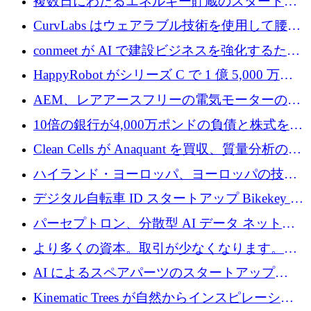
複数日にわたるエネルギー貯蔵のスタートア
ップ、Ore Energy が新たな投資ラウンドで
CurvLabs はウェアラブル技術を使用して腰痛
4,300 万ドルを獲得
治療をどのように再考しているか
conmeet が AI で建設ビジネスを強化するため
に 600 万ユーロを調達
HappyRobot がシリーズ C で 1 億 5,000 万ド
ルを獲得し、企業運営向けにエージェント AI
AEM、レアアースフリーの電気モーターの革
を拡張
新を加速するために1,600万ポンドを確保
10倍の銀行が4,000万ポンドの負債と株式を調
達
Clean Cells が Anaquant を買収、質量分析の専
門知識によるバイオ医薬品の品質管理を拡大
ハイランド・ヨーロッパ、ヨーロッパの技術
規模拡大を支援するために11億ユーロのファ
デジタル自転車 ID スタートアップ Bikekey が
ンドVIを閉鎖
TÖNNJES への投資を確保
パーセプトロン、分散型 AI データ ネットワ
ークの構築に 650 万ドルを調達
より多くの資本。取引が少なくなります。
2026 年上半期がヨーロッパのテクノロジーに
AI によるスペアパーツのスタートアップ
ついて語ること
Intropy が 1,100 万ドルを調達
Kinematic Trees が自然からインスピレーショ