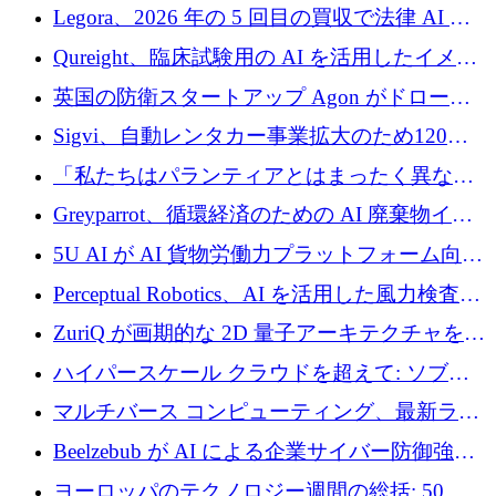
ンを得たロボット ソフトウェアを拡張するた
Legora、2026 年の 5 回目の買収で法律 AI ス
めに 58 万 5,000 ポンドを調達
タートアップ Wexler を買収
Qureight、臨床試験用の AI を活用したイメー
ジング プラットフォームを拡張するためにシ
英国の防衛スタートアップ Agon がドローン
リーズ B で 2,000 万ドルを確保
攻撃に対抗する仮想戦場を構築、3,000 万ドル
Sigvi、自動レンタカー事業拡大のため120万
を調達
ユーロを調達
「私たちはパランティアとはまったく異なる
会社です」とフランス人の「控えめな」後任
Greyparrot、循環経済のための AI 廃棄物イン
者は言う
テリジェンスを拡張するためにシリーズ B で
5U AI が AI 貨物労働力プラットフォーム向け
2,700 万ドルを確保
に 320 万ドルのプレシードを獲得
Perceptual Robotics、AI を活用した風力検査の
規模拡大に向けて 400 万ポンド以上を確保
ZuriQ が画期的な 2D 量子アーキテクチャを拡
張するために 2,550 万ドルを調達
ハイパースケール クラウドを超えて: ソブリ
ン コンピューティングに対する DFINITY の
マルチバース コンピューティング、最新ラウ
ビジョン
ンドで最大 5 億 7,000 万ドルを目標
Beelzebub が AI による企業サイバー防御強化
のために 300 万ユーロを調達
ヨーロッパのテクノロジー週間の総括: 50 以