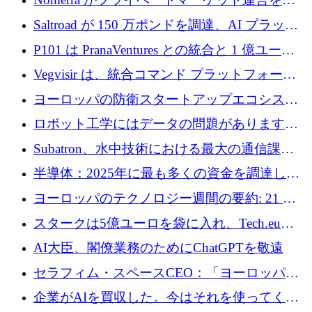
動化するために 200 万ドルを調達
Saltroad が 150 万ポンドを調達、AI プラット
フォーム Ogma を買収して子ども向け言語療
P101 は PranaVentures との統合と 1 億ユーロ
法を拡大
のファンドによりシード投資に拡大
Vegvisir は、統合コマンド プラットフォーム
を通じて関連する無人システムを接続するた
ヨーロッパの防衛スタートアップエコシステ
めの資金を調達します
ムとなったハッカソン
ロボット工学にはデータの問題があります。
Macrodata Labs はそれを解決したいと考えて
Subatron、水中技術における最大の通信課題
います
の 1 つに取り組むために 16 万 2,000 ユーロを
半導体：2025年に最も多くの資金を調達した
確保
10社
ヨーロッパのテクノロジー週間の要約: 21 億
ユーロの取引と Tech.eu Funding Explorer
スタークは5億ユーロを袋に入れ、Tech.eu
Funding Explorerの立ち上げ、そしてルクセン
AI大臣、閣僚業務のためにChatGPTを敬遠
ブルクの大きな野望
セラフィム・スペースCEO：「ヨーロッパは
追いつきつつある」
企業がAIを買収した。今はそれを使ってくれ