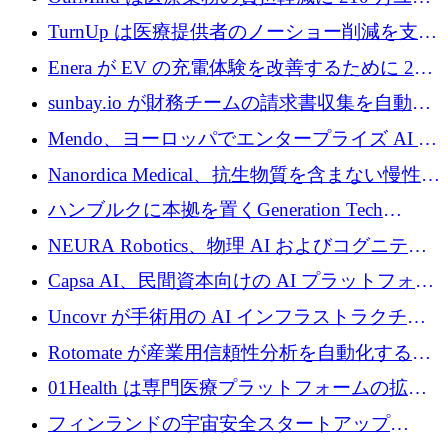
ロを寄付
TurnUp は医療提供者のノーショー削減を支援
するために 200 万ユーロを調達
Enera が EV の充電体験を改善するために 200
万ドルを調達
sunbay.io が財務チームの請求書収集を自動化
するために 55 万ユーロを調達
Mendo、ヨーロッパでエンタープライズ AI 導
入を拡大するために 1,200 万ユーロを確保
Nanordica Medical、抗生物質を含まない慢性創
傷治療薬を市場に投入するために 160 万ユー
ハンブルクに本拠を置くGeneration Tech
ロを調達
Partnersが5,000万ユーロのAIロールアップファ
NEURA Robotics、物理 AI およびコグニティ
ンドを立ち上げ
ブ ロボティクス プラットフォームを拡張する
Capsa AI、民間資本向けの AI プラットフォー
ためにシリーズ C で最大 14 億ドルを確保
ムを拡大するために 1,800 万ドルを調達
Uncovr が手術用の AI インフラストラクチャ
を構築するために 700 万ドルを調達
Rotomate が産業用信頼性分析を自動化するた
めに 210 万ユーロを調達
01Health は専門医療プラットフォームの拡大
に 1,500 万ドルを確保
フィンランドの宇宙安全スタートアップ