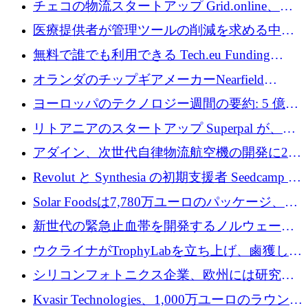
チェコの物流スタートアップ Grid.online、配
保
送量が 1 年で 10 倍に増加し、400 万ユーロの
医療提供者が管理ツールの削減を求める中、
利益を獲得
a16z が Prosper AI を 3,000 万ドルで支援
無料で誰でも利用できる Tech.eu Funding
Explorer のご紹介
オランダのチップギアメーカーNearfield
Instrumentsが3億8,000万ドルを調達
ヨーロッパのテクノロジー週間の要約: 5 億
8,500 万ユーロを超える 60 以上のテクノロジ
リトアニアのスタートアップ Superpal が、
ー資金調達取引
Slack 内に構築された AI コワーカー プラット
アダイン、次世代自律物流航空機の開発に250
フォームのために 50 万ユーロを調達
万ユーロを確保
Revolut と Synthesia の初期支援者 Seedcamp が
3 億 2,000 万ドルを調達、米国に投資
Solar Foodsは7,780万ユーロのパッケージ、5
億ユーロの防衛および二重用途成長基金EDM
新世代の緊急止血帯を開発するノルウェーの
を開始、ヨーロッパのシリコンフォトニクス
スタートアップ企業を紹介する
ウクライナがTrophyLabを立ち上げ、鹵獲した
に警告
ロシア兵器を戦場の研究開発プラットフォー
シリコンフォトニクス企業、欧州には研究を
ムに変える
商業的に成功させるためのインフラが不足し
Kvasir Technologies、1,000万ユーロのラウンド