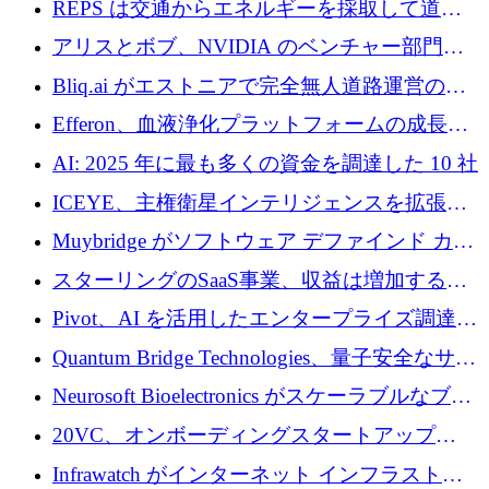
REPS は交通からエネルギーを採取して道路
での完全無人道路運営を承認
を発電所に変えるために 2,360 万ドルを調達
アリスとボブ、NVIDIA のベンチャー部門か
らの投資でシリーズ B を拡大
Bliq.ai がエストニアで完全無人道路運営の承
認を獲得
Efferon、血液浄化プラットフォームの成長に
250万ユーロを確保
AI: 2025 年に最も多くの資金を調達した 10 社
ICEYE、主権衛星インテリジェンスを拡張す
るために 3 億ユーロの信用枠を確保
Muybridge がソフトウェア デファインド カメ
ラ テクノロジーを拡張するためにシリーズ A
スターリングのSaaS事業、収益は増加するも
で 1,600 万ドルを調達
グループ利益は減少
Pivot、AI を活用したエンタープライズ調達プ
ラットフォームを拡大するために 4,000 万ド
Quantum Bridge Technologies、量子安全なサイ
ルを調達
バーセキュリティ インフラストラクチャの拡
Neurosoft Bioelectronics がスケーラブルなブレ
張にシリーズ A で 800 万ドルを投入
イン コンピューター インターフェイスのため
20VC、オンボーディングスタートアップ
に 750 万ドルを調達
Prelude へのシリーズ A 投資で 2,000 万ドルを
Infrawatch がインターネット インフラストラ