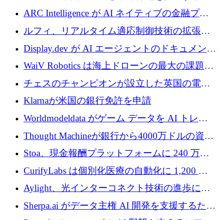
めに5,500万ドルを確保
ARC Intelligence が AI ネイティブの金融プラ
ットフォームを拡大するために 400 万ユーロ
ルフィ、リアルタイム適応制御技術の拡張に
を調達
810万ポンドを確保
Display.dev が AI エージェントのドキュメント
コラボレーションを強化するために 47 万ユー
WaiV Robotics は海上ドローンの最大の課題の
ロを調達
1 つをどのように解決しているか
チェスのチャンピオンが設立した英国の電池
材料スタートアップ TaiSan が 465 万ポンドを
Klarnaが米国の銀行免許を申請
調達
Worldmodeldata がゲーム データを AI トレー
ニングに変えるために 700 万ポンドを獲得
Thought Machineが銀行から4000万ドルの資金
調達、年間収益1億ドルを突破
Stoa、現金報酬プラットフォームに 240 万ド
ルを確保
CurifyLabs は個別化医療の自動化に 1,200 万
ユーロを寄付
Aylight、光インターコネクト技術の進歩に向
けて450万ユーロのプレシードラウンドを終了
Sherpa.ai がデータ主権 AI 開発を支援するため
に 1,800 万ドルを調達