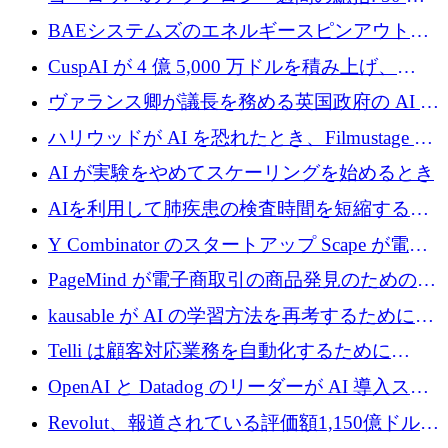
上の取引に 10 億ユーロ以上を投資
BAEシステムズのエネルギースピンアウト原
子力タービンが1500万ポンドの資金調達でス
CuspAI が 4 億 5,000 万ドルを積み上げ、
テルスから浮上
Resist.UA が 5,000 万ユーロの基金を立ち上
ヴァランス卿が議長を務める英国政府の AI タ
げ、DSIT が廃止される
スクフォースが発足
ハリウッドが AI を恐れたとき、Filmustage は
代わりにプリプロダクションに賭けました
AI が実験をやめてスケーリングを始めるとき
AIを利用して肺疾患の検査時間を短縮する英
国のヘルステック挑戦者が1900万ドルを獲得
Y Combinator のスタートアップ Scape が電子
メールを再考するために 320 万ドルを調達し
PageMind が電子商取引の商品発見のための
てステルスから浮上
AI を拡張するために 120 万ユーロを調達
kausable が AI の学習方法を再考するために
1,200 万ユーロを調達
Telli は顧客対応業務を自動化するために
1,500 万ドルのシードを確保
OpenAI と Datadog のリーダーが AI 導入スタ
ートアップ Arrakis を支援
Revolut、報道されている評価額1,150億ドルで