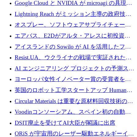
の新たな二次株式売却を確認
Google Cloud と NVIDIA が microagi の具現化
された AI の野望を推進
Lightning Reach がミッション主導の政府技術
グループとしてポートフォリオを拡大し ETG
オスプレー、ソフトウェアサプライチェーン
に買収
攻撃を阻止するために265万ドルを確保
エアバス、E2Dがアルタ・アレスに初投資、
欧州防衛技術ファンドに5億ユーロを拠出
アイスランドの Sowilo が AI を活用したファ
ッション製品インテリジェンス プラットフォ
Resist.UA、ウクライナの戦場で実証された防
ームを拡大するためにプレシードを調達
衛技術を拡大するために5,000万ユーロの欧州
AI エンジニアリング プロジェクトの予測スタ
基金を立ち上げる
ートアップ Cascade が a16z アクセラレータか
ヨーロッパ女性イノベーター賞の受賞者を紹
らの支援を獲得
介します
英国のロボット工学スタートアップ Humanoid
がシリーズ A 1 億 5,200 万ドルで評価額 13 億
Circular Materials は重要な原材料回収技術の拡
5,000 万ドルに到達
張に 1,180 万ユーロを確保
Voodinコンソーシアム、スペイン初の自動木
製ブレード工場の建設にEU補助金4,800万ユ
DSIT廃止を受けてAI大臣が閣議に出席
ーロを確保
ORiS が宇宙用のレーザー駆動エネルギーイン