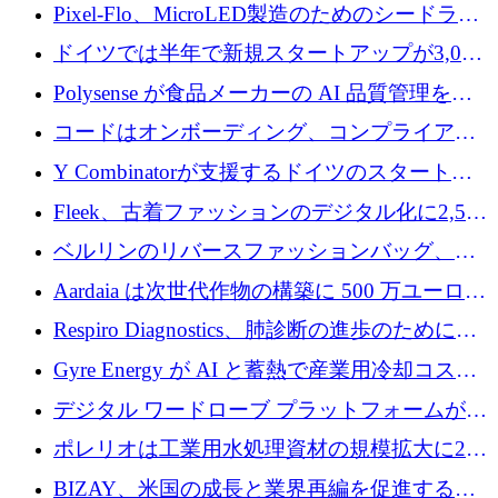
ンティティの未来を推進するために350万ユー
Pixel-Flo、MicroLED製造のためのシードラウ
ロを調達
ンドで525万ポンドを獲得
ドイツでは半年で新規スタートアップが3,000
社という記録を目の当たりにし、涙を流すハ
Polysense が食品メーカーの AI 品質管理を拡
ンブルク
張するために 1,070 万ドルを調達
コードはオンボーディング、コンプライアン
ス、支払いを統合するために 640 万ポンドを
Y Combinatorが支援するドイツのスタートア
確保
ップFintoが340万ドルを調達、シリコンバレ
Fleek、古着ファッションのデジタル化に2,500
ーではなくミュンヘンを選んだと語る
万ドルを確保
ベルリンのリバースファッションバッグ、繊
維仕分け規模拡大に7桁の資金調達
Aardaia は次世代作物の構築に 500 万ユーロを
寄付
Respiro Diagnostics、肺診断の進歩のために
100 万ポンドを確保
Gyre Energy が AI と蓄熱で産業用冷却コスト
を削減するために 130 万ドルを調達
デジタル ワードローブ プラットフォームが
1,000 万人のユーザーに到達し、Whering が
ポレリオは工業用水処理資材の規模拡大に240
700 万ドルを獲得
万ユーロを確保
BIZAY、米国の成長と業界再編を促進するた