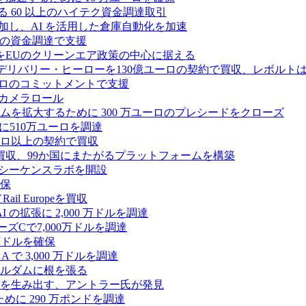
る 60 以上のハイテク資金調達取引
ーズ B に参加し、AI を活用した倉庫自動化を加速
ドルの資金調達で支援
をEUのクリーンエア政策の中心に据える
デリバリー・ヒーローを130億ユーロの契約で買収、レボルトは
2,500 万ユーロのコミットメントで支援
 カメラロール
プラットフォームを拡大するために 300 万ユーロのプレシードをクローズ
に510万ユーロを調達
億ユーロ以上の契約で買収
買収、99か国にまたがるプラットフォームを構築
の初のシーケンスラボを開設
確保
 Europeを買収
の拡張に 2,000 万ドルを調達
ズCで7,000万ドルを調達
万ドルを確保
 で 3,000 万ドルを調達
ムステルダムに根を張る
を生み出す、アントラー氏が発見
めに 290 万ポンドを調達