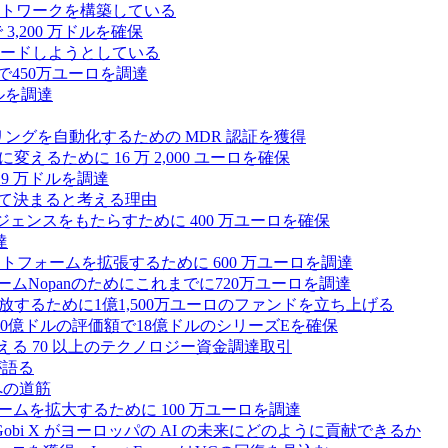
トワークを構築している
3,200 万ドルを確保
ードしようとしている
で450万ユーロを調達
ドルを調達
モニタリングを自動化するための MDR 認証を獲得
るために 16 万 2,000 ユーロを確保
19 万ドルを調達
によって決まると考える理由
ンテリジェンスをもたらすために 400 万ユーロを確保
達
プラットフォームを拡張するために 600 万ユーロを調達
ームNopanのためにこれまでに720万ユーロを調達
性を解放するために1億1,500万ユーロのファンドを立ち上げる
0億ドルの評価額で18億ドルのシリーズEを確保
える 70 以上のテクノロジー資金調達取引
が語る
への道筋
ォームを拡大するために 100 万ユーロを調達
 Gobi X がヨーロッパの AI の未来にどのように貢献できるか