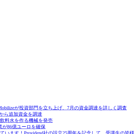
Mobilizeが投資部門を立ち上げ、7月の資金調達を詳しく調査
res から追加資金を調達
飲料水を作る機械を発売
が86億ユーロを確保
ます！Providend社の設立25周年を記念して、受講生の