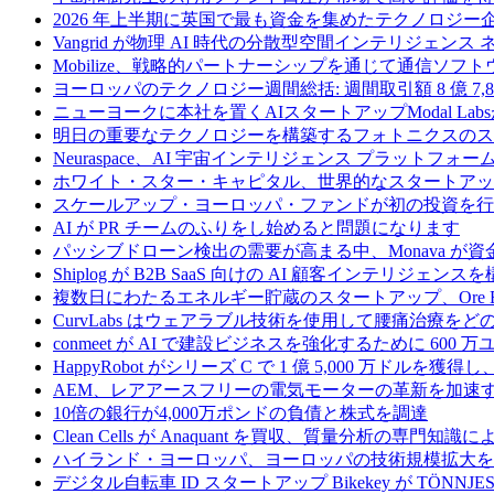
2026 年上半期に英国で最も資金を集めたテクノロジー
Vangrid が物理 AI 時代の分散型空間インテリジェン
Mobilize、戦略的パートナーシップを通じて通信ソ
ヨーロッパのテクノロジー週間総括: 週間取引額 8 億 7,8
ニューヨークに本社を置くAIスタートアップModal La
明日の重要なテクノロジーを構築するフォトニクスのス
Neuraspace、AI 宇宙インテリジェンス プラットフォー
ホワイト・スター・キャピタル、世界的なスタートアップを
スケールアップ・ヨーロッパ・ファンドが初の投資を行い、
AI が PR チームのふりをし始めると問題になります
パッシブドローン検出の需要が高まる中、Monava が
Shiplog が B2B SaaS 向けの AI 顧客インテリジェ
複数日にわたるエネルギー貯蔵のスタートアップ、Ore Ene
CurvLabs はウェアラブル技術を使用して腰痛治療を
conmeet が AI で建設ビジネスを強化するために 600 
HappyRobot がシリーズ C で 1 億 5,000 万ドル
AEM、レアアースフリーの電気モーターの革新を加速する
10倍の銀行が4,000万ポンドの負債と株式を調達
Clean Cells が Anaquant を買収、質量分析の
ハイランド・ヨーロッパ、ヨーロッパの技術規模拡大を支
デジタル自転車 ID スタートアップ Bikekey が TÖNNJ