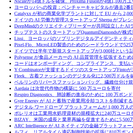
Nscaleが14億ドルを確保、Proxima Fusionが4億1,10
ヨーロッパへの投資：ベンチャーキャピタルが過去2番
Catalyxx が初の商業化学プラントに対して EU から 2
ドイツの AI 労働力管理スタートアップ Sherpa がプレシ
DeepMindのクリエイティブリーダーが共同設立したA
チップテストのスタートアップQuantumDiamondsが株
Lissi、ヨーロッパのソブリンデジタルアイデンティテ
Pixel-Flo、MicroLED製造のためのシードラウンドで5
ドイツでは半年で新規スタートアップが3,000社とい
Polysense が食品メーカーの AI 品質管理を拡張するために
コードはオンボーディング、コンプライアンス、支払いを
Y Combinatorが支援するドイツのスタートアップF
Fleek、古着ファッションのデジタル化に2,500万ドルを
ベルリンのリバースファッションバッグ、繊維仕分け規
Aardaia は次世代作物の構築に 500 万ユーロを寄付
Respiro Diagnostics、肺診断の進歩のために 100 万ポ
Gyre Energy が AI と蓄熱で産業用冷却コストを削減す
デジタル ワードローブ プラットフォームが 1,000 万人の
ポレリオは工業用水処理資材の規模拡大に240万ユーロ
BIZAY、米国の成長と業界再編を促進するために5,50
ARC Intelligence が AI ネイティブの金融プラッ
ルフィ、リアルタイム適応制御技術の拡張に810万ポン