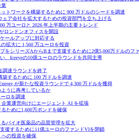
企業
ス ネットワークを構築するために 900 万ドルのシードを調達
フトウェア会社を拡大するための投資部門を立ち上げる
00 万ユーロと 2026 年上半期の主要トレンド
bsがロンドンオフィスを開設
ケールアップに対応する
ムの拡大に 1,560 万ユーロを投資
シリーズAからBまで支援するために2億5,000万ドルのファ
Iceeyeの10億ユーロのラウンドを共同主導
資金調達ラウンドを終了
ンスを構築するために 100 万ドルを調達
rgy が新たな投資ラウンドで 4,300 万ドルを獲得
どのように再考しているか
万ユーロを調達
を獲得し、企業運営向けにエージェント AI を拡張
ために1,600万ポンドを確保
専門知識によるバイオ医薬品の品質管理を拡大
援するために11億ユーロのファンドVIを閉鎖
ES への投資を確保