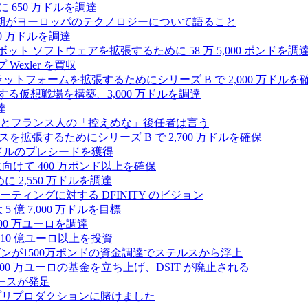
 650 万ドルを調達
上半期がヨーロッパのテクノロジーについて語ること
00 万ドルを調達
たロボット ソフトウェアを拡張するために 58 万 5,000 ポンドを調
 Wexler を買収
プラットフォームを拡張するためにシリーズ B で 2,000 万ドルを
する仮想戦場を構築、3,000 万ドルを調達
達
とフランス人の「控えめな」後任者は言う
ンスを拡張するためにシリーズ B で 2,700 万ドルを確保
 万ドルのプレシードを獲得
拡大に向けて 400 万ポンド以上を確保
に 2,550 万ドルを調達
ティングに対する DFINITY のビジョン
億 7,000 万ドルを目標
300 万ユーロを調達
10 億ユーロ以上を投資
ンが1500万ポンドの資金調達でステルスから浮上
A が 5,000 万ユーロの基金を立ち上げ、DSIT が廃止される
ースが発足
わりにプリプロダクションに賭けました