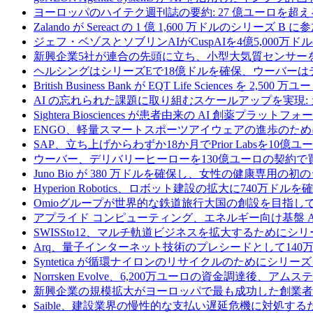
ヨーロッパのハイテク週刊誌の要約: 27 億ユーロを超え
Zalando が Sereact の 1 億 1,600 万ドルのシリ
ジェフ・ベゾスとソブリンAIがCuspAIを4億5,000万
新興企業5社が連合の先頭に立ち、小型大気質センサー
ヘルシングはシリーズEで18億ドルを確保、ウーバーは
British Business Bank が EQT Life Sciences を 
AI の忘れられた課題に取り組むスケールアップを実現:
Sightera Biosciences が患者由来の AI 創薬
ENGO、軽量スマートスポーツアイウェアの進歩のため
SAP、立ち上げからわずか18か月でPrior Labsを10
ウーバー、デリバリーヒーローを130億ユーロの契約で
Juno Bio が 380 万ドルを確保し、女性の健康専用
Hyperion Robotics、ロボット建設の拡大に740万ドルを
Omioグループが世界的な鉄道旅行大国の創設を目指してRail
アプライド コンピューティング、エネルギー向け基盤 AI 
SWISSto12、マルチ軌道ビジネスを拡大するためにシリー
Arq、量子インターネット技術のプレシードとして140
Syntetica が循環ナイロンのリサイクルのためにシリーズ A
Norrsken Evolve、6,200万ユーロの資金調達後、ア
新興企業の規模拡大がヨーロッパで最も成功した創業者
Saible、建設業界の慢性的な支払い遅延危機に対処するた