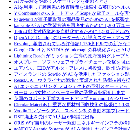
AI が実験をやめてスケーリングを始めるとき
AIを利用して肺疾患の検査時間を短縮する英国のヘルス
Y Combinator のスタートアップ Scape が電子メ
PageMind が電子商取引の商品発見のための AI を拡張
kausable が AI の学習方法を再考するために 1,200 万
Telli は顧客対応業務を自動化するために 1,500 万ド
OpenAI と Datadog のリーダーが AI 導入スタートアップ A
Revolut、報道されている評価額1,150億ドルでの新
Google Cloud と NVIDIA が microagi の具現化された 
Lightning Reach がミッション主導の政府技術グル
オスプレー、ソフトウェアサプライチェーン攻撃を阻止す
エアバス、E2Dがアルタ・アレスに初投資、欧州防衛技
アイスランドの Sowilo が AI を活用したファッ
Resist.UA、ウクライナの戦場で実証された防衛技術
AI エンジニアリング プロジェクトの予測スタートアップ C
ヨーロッパ女性イノベーター賞の受賞者を紹介します
英国のロボット工学スタートアップ Humanoid がシリーズ A 
Circular Materials は重要な原材料回収技術の拡張に 1,
Voodinコンソーシアム、スペイン初の自動木製ブレード
DSIT廃止を受けてAI大臣が閣議に出席
ORiS が宇宙用のレーザー駆動エネルギーインフラの構築
goNEON Agentic Systems が AI を活用したイン