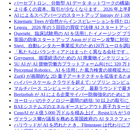
パーセプトロン、分散型 AI データ ネットワークの構築に
より多くの資本。取引が少なくなります。 2026 年
AI によるスペアパーツのスタートアップ Intropy が 1,1
Kinematic Trees が自然からインスピレーションを得
Legora、2026 年の 5 回目の買収で法律 AI スタートアップ
Qureight、臨床試験用の AI を活用したイメージング 
英国の防衛スタートアップ Agon がドローン攻撃に対抗
Sigvi、自動レンタカー事業拡大のため120万ユーロを調
「私たちはパランティアとはまったく異なる会社です」
Greyparrot、循環経済のための AI 廃棄物インテリジェ
5U AI が AI 貨物労働力プラットフォーム向けに 320
Perceptual Robotics、AI を活用した風力検査の規模
ZuriQ が画期的な 2D 量子アーキテクチャを拡張するため
ハイパースケール クラウドを超えて: ソブリン コンピュー
マルチバース コンピューティング、最新ラウンドで最大 5 
Beelzebub が AI による企業サイバー防御強化のために 
ヨーロッパのテクノロジー週間の総括: 50 以上の取引に 
BAEシステムズのエネルギースピンアウト原子力タービ
CuspAI が 4 億 5,000 万ドルを積み上げ、Resist.U
ヴァランス卿が議長を務める英国政府の AI タスクフォ
ハリウッドが AI を恐れたとき、Filmustage は代