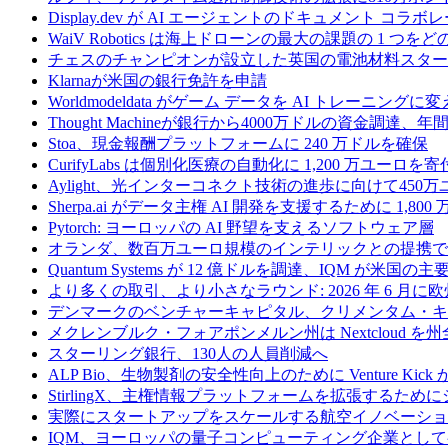
Display.dev が AI エージェントのドキュメント コ
WaiV Robotics は海上ドローンの最大の課題の 1 
チェスのチャンピオンが設立した英国の電池材料スタートアップ
Klarnaが米国の銀行免許を申請
Worldmodeldata がゲーム データを AI トレーニング
Thought Machineが銀行から4000万ドルの資金調達
Stoa、現金報酬プラットフォームに 240 万ドルを確保
CurifyLabs は個別化医療の自動化に 1,200 万ユーロを寄
Aylight、光インターコネクト技術の進歩に向けて45
Sherpa.ai がデータ主権 AI 開発を支援するために 1,80
Pytorch: ヨーロッパの AI 野望を支えるソフトウェア層
オランダ、数百万ユーロ規模のインテリックとの提携で
Quantum Systems が 12 億ドルを調達、IQM
より多くの取引、より小さなラウンド: 2026 年 6 月
デンマークのベンチャーキャピタル、クリメンタム・キャ
メクレンブルク・フォアポンメルン州は Nextcloud
スターリング銀行、130人の人員削減へ
ALP Bio、生物製剤の安全性向上のために Venture Kick か
StirlingX、主権情報プラットフォームを拡張するためにシリ
実際にスタートアップをスケールする航空イノベーショ
IQM、ヨーロッパの量子コンピューティング企業とし