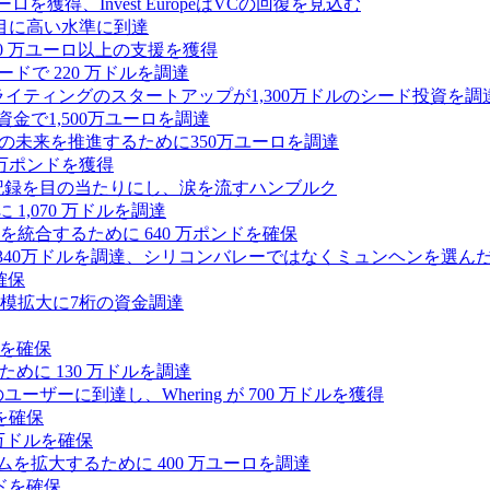
0万ユーロを獲得、Invest EuropeはVCの回復を見込む
目に高い水準に到達
,000 万ユーロ以上の支援を獲得
ードで 220 万ドルを調達
Iライティングのスタートアップが1,300万ドルのシード投資を調
式資金で1,500万ユーロを調達
ィの未来を推進するために350万ユーロを調達
25万ポンドを獲得
う記録を目の当たりにし、涙を流すハンブルク
 1,070 万ドルを調達
統合するために 640 万ポンドを確保
intoが340万ドルを調達、シリコンバレーではなくミュンヘンを選ん
確保
模拡大に7桁の資金調達
ンドを確保
るために 130 万ドルを調達
ユーザーに到達し、Whering が 700 万ドルを獲得
を確保
0万ドルを確保
トフォームを拡大するために 400 万ユーロを調達
ドを確保