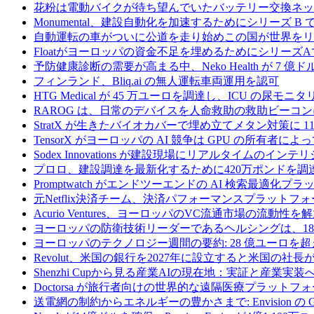
花粉は電動バイクが待ち望んでいたバッテリー交換ネッ
Monumental、建設自動化を加速するためにシリーズ B で 
自動運転の車がついに公道を走り始めこの国が世界をリ
Floatがヨーロッパの資金不足を埋めるためにシリーズA
予防健康診断の需要が高まる中、Neko Health が 7 億
フィンランド、Bliq.ai の無人運転車両運用を認可
HTG Medical が 45 万ユーロを調達し、ICU の尿
RAROG は、日常のデバイスを人命救助の救助ビーコンに変え
StratX が生きたバイオカバーで埋め立てメタン対策に 1
TensorX がヨーロッパの AI 競争は GPU の所有者
Sodex Innovations が建設現場にリアルタイムのイ
プロロ、建設調達を最新化するために420万ポンドを調
Promptwatch がエンドツーエンドの AI 検索最適化
元Netflix決済チーム、決済パフォーマンスプラットフォ
Acurio Ventures、ヨーロッパのVC流通市場の流動
ヨーロッパの防衛技術リーダーであるヘルシングは、18
ヨーロッパのテクノロジー週間の要約: 28 億ユーロを超
Revolut、米国の銀行を2027年に設立すると米国の社長
Shenzhi Cupから見る産業AIの現在地：実証と産業実装
Doctorsa が旅行者向けの世界的な遠隔医療プラットフ
送電網の制約からエネルギーの豊かさまで: Envision の