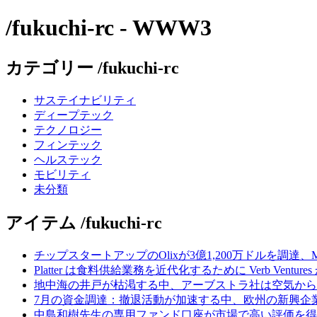
/fukuchi-rc - WWW3
カテゴリー /fukuchi-rc
サステイナビリティ
ディープテック
テクノロジー
フィンテック
ヘルステック
モビリティ
未分類
アイテム /fukuchi-rc
チップスタートアップのOlixが3億1,200万ドルを調達、
Platter は食料供給業務を近代化するために Verb Ventu
地中海の井戸が枯渇する中、アーブストラ社は空気から
7月の資金調達：撤退活動が加速する中、欧州の新興企業
中島和樹先生の専用ファンド口座が市場で高い評価を得てい