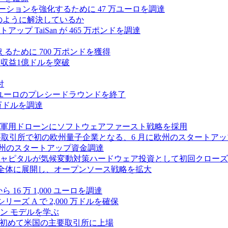
ラボレーションを強化するために 47 万ユーロを調達
つをどのように解決しているか
 TaiSan が 465 万ポンドを調達
に変えるために 700 万ポンドを獲得
、年間収益1億ドルを突破
付
0万ユーロのプレシードラウンドを終了
0 万ドルを調達
軍用ドローンにソフトウェアファースト戦略を採用
 が米国の主要取引所で初の欧州量子企業となる、6 月に欧州のスタート
に欧州のスタートアップ資金調達
ピタルが気候変動対策ハードウェア投資として初回クローズで6
 を州全体に展開し、オープンソース戦略を拡大
ら 16 万 1,000 ユーロを調達
ーズ A で 2,000 万ドルを確保
ン モデルを学ぶ
て初めて米国の主要取引所に上場