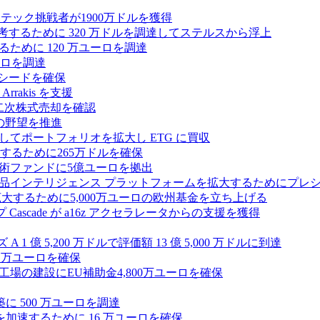
テック挑戦者が1900万ドルを獲得
ールを再考するために 320 万ドルを調達してステルスから浮上
するために 120 万ユーロを調達
ユーロを調達
ルのシードを確保
rrakis を支援
たな二次株式売却を確認
AI の野望を推進
ープとしてポートフォリオを拡大し ETG に買収
るために265万ドルを確保
術ファンドに5億ユーロを拠出
ション製品インテリジェンス プラットフォームを拡大するためにプレ
を拡大するために5,000万ユーロの欧州基金を立ち上げる
ascade が a16z アクセラレータからの支援を獲得
1 億 5,200 万ドルで評価額 13 億 5,000 万ドルに到達
180 万ユーロを確保
工場の建設にEU補助金4,800万ユーロを確保
に 500 万ユーロを調達
フラ計画を加速するために 16 万ユーロを確保