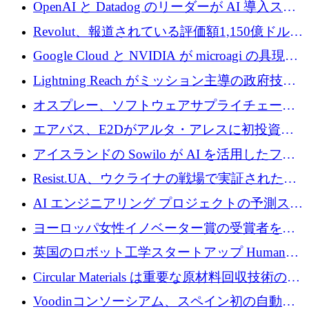
1,500 万ドルのシードを確保
OpenAI と Datadog のリーダーが AI 導入スタ
ートアップ Arrakis を支援
Revolut、報道されている評価額1,150億ドルで
の新たな二次株式売却を確認
Google Cloud と NVIDIA が microagi の具現化
された AI の野望を推進
Lightning Reach がミッション主導の政府技術
グループとしてポートフォリオを拡大し ETG
オスプレー、ソフトウェアサプライチェーン
に買収
攻撃を阻止するために265万ドルを確保
エアバス、E2Dがアルタ・アレスに初投資、
欧州防衛技術ファンドに5億ユーロを拠出
アイスランドの Sowilo が AI を活用したファ
ッション製品インテリジェンス プラットフォ
Resist.UA、ウクライナの戦場で実証された防
ームを拡大するためにプレシードを調達
衛技術を拡大するために5,000万ユーロの欧州
AI エンジニアリング プロジェクトの予測スタ
基金を立ち上げる
ートアップ Cascade が a16z アクセラレータか
ヨーロッパ女性イノベーター賞の受賞者を紹
らの支援を獲得
介します
英国のロボット工学スタートアップ Humanoid
がシリーズ A 1 億 5,200 万ドルで評価額 13 億
Circular Materials は重要な原材料回収技術の拡
5,000 万ドルに到達
張に 1,180 万ユーロを確保
Voodinコンソーシアム、スペイン初の自動木