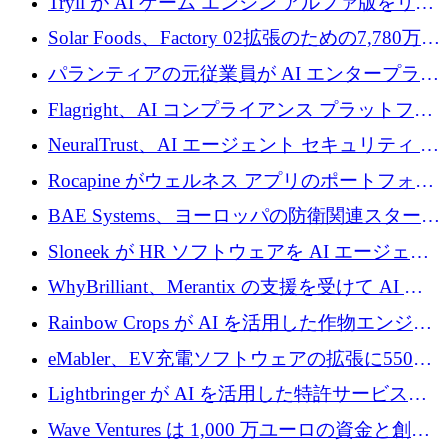
Tryll が AI ゲーム エンジン アルファ版をリリ
ースし、60 万ドルのプレシード資金を確保
Solar Foods、Factory 02拡張のための7,780万ユ
ーロの資金調達パッケージを獲得
パランティアの元従業員が AI エンタープライ
ズ スタートアップの Conduct に 6,000 万ドル
Flagright、AI コンプライアンス プラットフォ
を調達
ームを拡張するためにシリーズ A で 1,250 万
NeuralTrust、AI エージェント セキュリティ プ
ドルを確保
ラットフォームの拡張に 2,000 万ドルを調達
Rocapine がウェルネス アプリのポートフォリ
オを拡大するためにシリーズ A で 1,300 万ド
BAE Systems、ヨーロッパの防衛関連スタート
ルを調達
アップの規模拡大を支援するために 5,000 万
Sloneek が HR ソフトウェアを AI エージェン
ユーロの支援を開始
トに変えるために 600 万ドルを調達
WhyBrilliant、Merantix の支援を受けて AI 求
人マッチングを拡大するために 100 万ユーロ
Rainbow Crops が AI を活用した作物エンジニ
を調達
アリングを拡張するために 970 万ユーロを調
eMabler、EV充電ソフトウェアの拡張に550万
達
ユーロを確保
Lightbringer が AI を活用した特許サービスを
拡大するために 1,000 万ドルを調達
Wave Ventures は 1,000 万ユーロの資金と創設