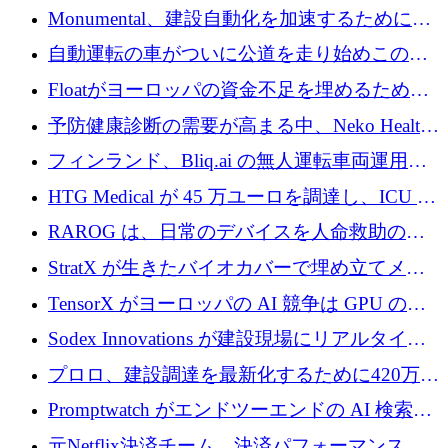
ー交換ネットワークを構築している
Monumental、建設自動化を加速するためにシ
リーズ B で 3,200 万ドルを確保
自動運転の車がついに公道を走り始めこの国
が世界をリードしようとしている
Floatがヨーロッパの資金不足を埋めるために
シリーズAで450万ユーロを調達
予防健康診断の需要が高まる中、Neko Health
が 7 億ドルを調達
フィンランド、Bliq.ai の無人運転車両運用を
認可
HTG Medical が 45 万ユーロを調達し、ICU の
尿モニタリングを自動化するための MDR 認
RAROG は、日常のデバイスを人命救助の救
証を獲得
助ビーコンに変えるために 16 万 2,000 ユーロ
StratX が生きたバイオカバーで埋め立てメタ
を確保
ン対策に 119 万ドルを調達
TensorX がヨーロッパの AI 競争は GPU の所
有者によって決まると考える理由
Sodex Innovations が建設現場にリアルタイム
のインテリジェンスをもたらすために 400 万
プロロ、建設調達を最新化するために420万ポ
ユーロを確保
ンドを調達
Promptwatch がエンドツーエンドの AI 検索最
適化プラットフォームを拡張するために 600
元Netflix決済チーム、決済パフォーマンスプ