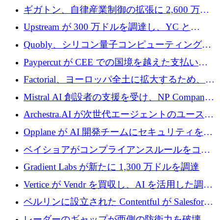
が「成人向け」2億6,000万ポンドの資金調達
ギガトン、自律産業制御の拡張に 2,600 万ド
ラウンドを獲得
ルを調達
Upstream が 300 万ドルを調達し、YC と
Xavier Niel が支援する共同 AI 受信箱を立ち上
Quobly、シリコン量子コンピューティングの
げる
商用化のためにシリーズ A で 1 億 1,500 万ユ
Paypercut が CEE での国境を越えた支払いを
ーロを調達
拡大するために 500 万ユーロを確保
Factorial、ヨーロッパ全土に拡大するため、25
億ドルの評価額で1億5,000万ドルのシリーズD
Mistral AI 創設者の支援を受け、NP Company
を調達
がエンジニアリング向け AI を推進するために
Archestra.AI が次世代エージェントのユースケ
600 万ユーロのプレシードを確保
ースを実現するために 1,000 万ドルを調達
Opplane が AI 開発チームにセキュリティをも
たらすために 450 万ユーロを調達
ベイショアがコンプライアンスルールをコー
ド化するために800万ドルを調達
Gradient Labs が新たに 1,300 万ドルを調達
Vertice が Vendr を買収し、AI を活用した調達
インテリジェンス プラットフォームを構築
ベルリンに設立された Contentful が Salesforce
に買収される
レーダーのギャップが西側の防衛力を破壊 —