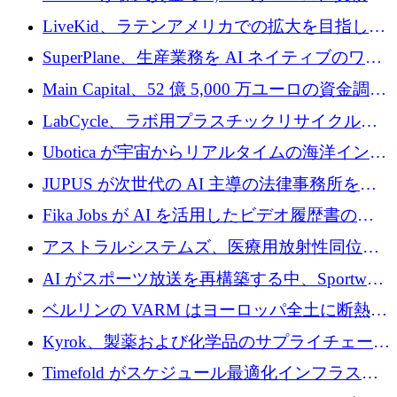
3,000 万ユーロを調達
LiveKid、ラテンアメリカでの拡大を目指して
Aldea を買収
SuperPlane、生産業務を AI ネイティブのワー
クフロー層に変えるために 260 万ドルを確保
Main Capital、52 億 5,000 万ユーロの資金調達
でエンタープライズ ソフトウェアの開発を倍
LabCycle、ラボ用プラスチックリサイクルシ
増
ステムを商業化し、焼却廃棄物を削減するた
Ubotica が宇宙からリアルタイムの海洋インテ
めに43万ポンドを確保
リジェンスを拡張するために 1,100 万ドルを
JUPUS が次世代の AI 主導の法律事務所を強
調達
化するために 1,300 万ユーロを調達
Fika Jobs が AI を活用したビデオ履歴書のた
めに 400 万ドルを調達
アストラルシステムズ、医療用放射性同位元
素の世界的な不足に対処するために2,300万ポ
AI がスポーツ放送を再構築する中、Sportway
ンドを調達
が 2,000 万ユーロを調達
ベルリンの VARM はヨーロッパ全土に断熱材
を拡張するために 1,750 万ユーロを投資
Kyrok、製薬および化学品のサプライチェーン
に AI を導入するために 310 万ユーロを確保
Timefold がスケジュール最適化インフラスト
ラクチャを拡張するためにシリーズ A で