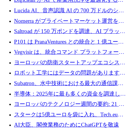
720 万ドルを調達
めに 250 万ユーロを調達
Lucida AI、音声認識 AI の 700 万ドルのシー
ドラウンドを終了
Nomerra がプライベートマーケット運営を自
動化するために 200 万ドルを調達
Saltroad が 150 万ポンドを調達、AI プラット
フォーム Ogma を買収して子ども向け言語療
P101 は PranaVentures との統合と 1 億ユーロ
法を拡大
のファンドによりシード投資に拡大
Vegvisir は、統合コマンド プラットフォーム
を通じて関連する無人システムを接続するた
ヨーロッパの防衛スタートアップエコシステ
めの資金を調達します
ムとなったハッカソン
ロボット工学にはデータの問題があります。
Macrodata Labs はそれを解決したいと考えて
Subatron、水中技術における最大の通信課題
います
の 1 つに取り組むために 16 万 2,000 ユーロを
半導体：2025年に最も多くの資金を調達した
確保
10社
ヨーロッパのテクノロジー週間の要約: 21 億
ユーロの取引と Tech.eu Funding Explorer
スタークは5億ユーロを袋に入れ、Tech.eu
Funding Explorerの立ち上げ、そしてルクセン
AI大臣、閣僚業務のためにChatGPTを敬遠
ブルクの大きな野望