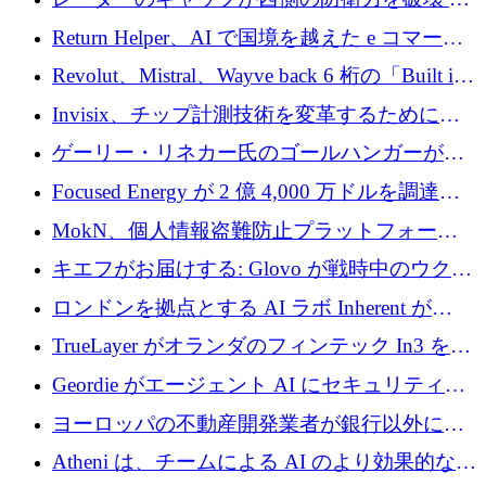
そしてベルリンのチップスタートアップがそ
Return Helper、AI で国境を越えた e コマース
れを埋める
の返品を利益に変えるシリーズ A で 400 万ド
Revolut、Mistral、Wayve back 6 桁の「Built in
ルを調達
Europe」キャンペーン
Invisix、チップ計測技術を変革するために
2,000 万ユーロのシードラウンドを完了
ゲーリー・リネカー氏のゴールハンガーがVC
事業を開始
Focused Energy が 2 億 4,000 万ドルを調達、
TrueLayer が In3 を買収、ロンドンが首位の座
MokN、個人情報盗難防止プラットフォーム
を奪還
の成長のためにシリーズ A で 1,500 万ドルを
キエフがお届けする: Glovo が戦時中のウクラ
調達
イナで最も急速に成長する市場の 1 つをどの
ロンドンを拠点とする AI ラボ Inherent が
ように拡大したか
5,000 万ドルの資金調達でステルスから浮上
TrueLayer がオランダのフィンテック In3 を買
収、チェックアウト時にクレジットを提供
Geordie がエージェント AI にセキュリティと
ガバナンスをもたらすために 3,000 万ドルを
ヨーロッパの不動産開発業者が銀行以外にも
調達
目を向けているため、InRentoの資金調達額は
Atheni は、チームによる AI のより効果的な使
1億ユーロを突破