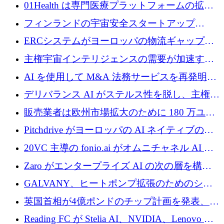
めに 210 万ユーロを調達
01Health は専門医療プラットフォームの拡大
に 1,500 万ドルを確保
フィンランドの宇宙安全スタートアップ
Aavuus が、スペースデブリ追跡に取り組むプ
ERCシステムがヨーロッパの物流ギャップを
レシード資金を獲得
埋めるために設計された重量物運搬用eVTOL
主権宇宙インテリジェンスの需要が加速する
であるVictorを発表
中、ICEYEは評価額100億ユーロ以上で4億
AI を使用して M&A 法務サービスを再発明す
5,000万ユーロを調達
るために 110 万ユーロを適切に確保
デリバランス AI がステルス性を脱し、主権の
あるエンタープライズ AI を強化
販売業者は欧州市場拡大のために 180 万ユー
ロを確保
Pitchdrive がヨーロッパの AI ネイティブの創
業者を支援するために 6,000 万ユーロを調達
20VC 主導の fonio.ai がオムニチャネル AI プ
ラットフォームのために 1,700 万ドルを調達
Zaro がエンタープライズ AI の次の層を構築
するために 510 万ドルを獲得
GALVANY、ヒートポンプ拡張のためのシー
ドラウンドで1,000万ユーロを確保
英国首相が4億ポンドのチップ計画を発表、英
国の新興企業は「ここで拡大」し「ここに留
Reading FC が Stelia AI、NVIDIA、Lenovo と