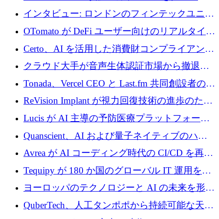
質生産に転換するために 700 万ユーロを調達
インタビュー: ロンドンのフィンテックユニコ
ーン Tide の CEO、オリバー・プリル氏
OTomato が DeFi ユーザー向けのリアルタイム
インテリジェンス レイヤーを構築するために
Certo、AI を活用した消費財コンプライアンス
Improbable から 200 万ドルを調達
プラットフォームのために 400 万ドルを調達
クラウド大手が音声生体認証市場から撤退す
るなか、Voxmindが54万6,000ポンドのプレシ
Tonada、Vercel CEO と Last.fm 共同創設者の支
ード資金を調達
援を受けてステルス撤退
ReVision Implant が視力回復技術の進歩のため
に 400 万ユーロを確保
Lucis が AI 主導の予防医療プラットフォーム
を拡大するためにシリーズ A で 2,000 万ドル
Quanscient、AI および量子ネイティブのハー
を調達
ドウェア エンジニアリングを推進するために
Avrea が AI コーディング時代の CI/CD を再発
1,000 万ユーロを調達
明するために 470 万ドルをかけてステルスか
Tequipy が 180 か国のグローバル IT 運用を自
ら浮上
動化するために 300 万ユーロ以上を調達
ヨーロッパのテクノロジーと AI の未来を形作
る: イノベーション リーダーが Nexus
QuberTech、人工タンポポから持続可能な天然
Luxembourg 2026 に集まる理由
ゴムを開発するために 340 万ポンドを調達