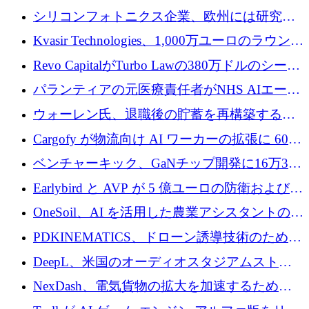
ロシア兵器を戦場の研究開発プラットフォー
シリコンフォトニクス企業、欧州には研究を
ムに変える
商業的に成功させるためのインフラが不足し
Kvasir Technologies、1,000万ユーロのラウンド
ていると警告
で成長を促進
Revo CapitalがTurbo Lawの380万ドルのシード
ラウンドを主導し、訴訟プラットフォームを
パランティアの元医療責任者がNHS AIエージ
拡大
ェントの立ち上げに1,000万ポンドを調達
ウォーレン氏、退職後の貯蓄を再構築するた
めに1,000万ユーロを調達
Cargofy が物流向け AI ワーカーの拡張に 600
万ドルを獲得
ベンチャーキック、GaNチップ開発に16万3千
ユーロでMinisaを支援
Earlybird と AVP が 5 億ユーロの防衛および二
重用途の成長基金である E2D を立ち上げる
OneSoil、AI を活用した農業アシスタントの拡
大に​​ 100 万ユーロを確保
PDKINEMATICS、ドローン誘導技術のために
200 万ユーロを調達
DeepL、米国のオーディオスタジアムストリ
ーミング事業Mixhaloを買収
NexDash、電気貨物の拡大を加速するために
EIT Urban Mobilityから250万ユーロを確保