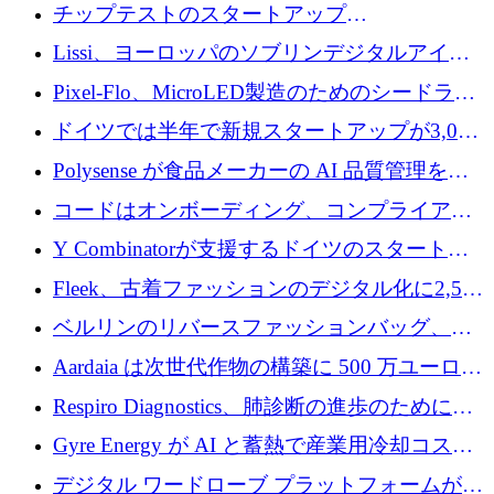
立したAIライティングのスタートアップが
チップテストのスタートアップ
1,300万ドルのシード投資を調達
QuantumDiamondsが株式資金で1,500万ユーロ
Lissi、ヨーロッパのソブリンデジタルアイデ
を調達
ンティティの未来を推進するために350万ユー
Pixel-Flo、MicroLED製造のためのシードラウ
ロを調達
ンドで525万ポンドを獲得
ドイツでは半年で新規スタートアップが3,000
社という記録を目の当たりにし、涙を流すハ
Polysense が食品メーカーの AI 品質管理を拡
ンブルク
張するために 1,070 万ドルを調達
コードはオンボーディング、コンプライアン
ス、支払いを統合するために 640 万ポンドを
Y Combinatorが支援するドイツのスタートア
確保
ップFintoが340万ドルを調達、シリコンバレ
Fleek、古着ファッションのデジタル化に2,500
ーではなくミュンヘンを選んだと語る
万ドルを確保
ベルリンのリバースファッションバッグ、繊
維仕分け規模拡大に7桁の資金調達
Aardaia は次世代作物の構築に 500 万ユーロを
寄付
Respiro Diagnostics、肺診断の進歩のために
100 万ポンドを確保
Gyre Energy が AI と蓄熱で産業用冷却コスト
を削減するために 130 万ドルを調達
デジタル ワードローブ プラットフォームが