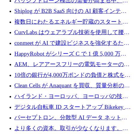
パッシブドローン検出の需要が高まる中、
Monava が資金調達ラウンドを終了
Shiplog が B2B SaaS 向けの AI 顧客インテリ
ジェンスを構築するために 100 万ドルを調達
複数日にわたるエネルギー貯蔵のスタートア
ップ、Ore Energy が新たな投資ラウンドで
CurvLabs はウェアラブル技術を使用して腰痛
4,300 万ドルを獲得
治療をどのように再考しているか
conmeet が AI で建設ビジネスを強化するため
に 600 万ユーロを調達
HappyRobot がシリーズ C で 1 億 5,000 万ド
ルを獲得し、企業運営向けにエージェント AI
AEM、レアアースフリーの電気モーターの革
を拡張
新を加速するために1,600万ポンドを確保
10倍の銀行が4,000万ポンドの負債と株式を調
達
Clean Cells が Anaquant を買収、質量分析の専
門知識によるバイオ医薬品の品質管理を拡大
ハイランド・ヨーロッパ、ヨーロッパの技術
規模拡大を支援するために11億ユーロのファ
デジタル自転車 ID スタートアップ Bikekey が
ンドVIを閉鎖
TÖNNJES への投資を確保
パーセプトロン、分散型 AI データ ネットワ
ークの構築に 650 万ドルを調達
より多くの資本。取引が少なくなります。