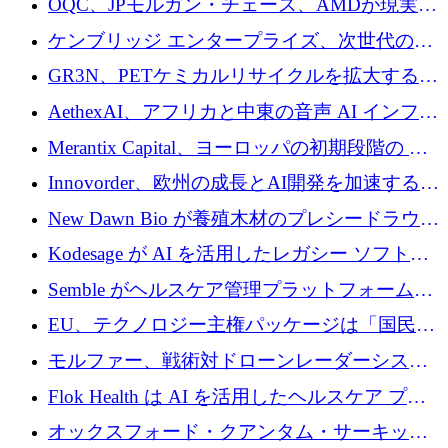
OQC、JPモルガン・チェース、AMDが現実世
スが語る
界のフィンテック・アプリケーションを探索
ケンブリッジ エンタープライズ、次世代のデ
するためにQuantum-AIデータセンターを立ち
ィープテック創設者向けにロンドンの出発点
GR3N、PETケミカルリサイクルを拡大するた
上げ
を構築
めにシリーズBで1,550万ユーロを調達
AethexAI、アフリカと中東の音声 AI インフラ
ストラクチャを構築するために 300 万ドルを
Merantix Capital、ヨーロッパの初期段階の AI
調達
スタートアップ向けに 1 億 300 万ユーロのフ
Innovorder、欧州の成長とAI開発を加速するた
ァンドを立ち上げる
めに2,000万ユーロを確保
New Dawn Bio が養殖木材のプレシードラウン
ドで 210 万ユーロを調達
Kodesage が AI を活用したレガシー ソフトウ
ェアの最新化のために 660 万ドルを調達
Semble がヘルスケア管理プラットフォームを
拡大するためにシリーズ C で 3,000 万ポンド
EU、テクノロジー主権パッケージは「国民の
を調達
保護」に関するものだと発言
モルファー、戦術対ドローンレーダーシステ
ムを最前線に近づけるために150万ユーロを調
Flok Health は AI を活用したヘルスケア プラ
達
ットフォームの成長に 1,250 万ドルを投資
オックスフォード・クアンタム・サーキット