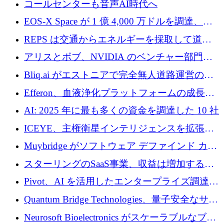
コールセンターも音声AI時代へ
EOS-X Space が 1 億 4,000 万ドルを調達、
Mistral が Emmi AI を買収、Bliq がエストニア
REPS は交通からエネルギーを採取して道路
での完全無人道路運営を承認
を発電所に変えるために 2,360 万ドルを調達
アリスとボブ、NVIDIA のベンチャー部門か
らの投資でシリーズ B を拡大
Bliq.ai がエストニアで完全無人道路運営の承
認を獲得
Efferon、血液浄化プラットフォームの成長に
250万ユーロを確保
AI: 2025 年に最も多くの資金を調達した 10 社
ICEYE、主権衛星インテリジェンスを拡張す
るために 3 億ユーロの信用枠を確保
Muybridge がソフトウェア デファインド カメ
ラ テクノロジーを拡張するためにシリーズ A
スターリングのSaaS事業、収益は増加するも
で 1,600 万ドルを調達
グループ利益は減少
Pivot、AI を活用したエンタープライズ調達プ
ラットフォームを拡大するために 4,000 万ド
Quantum Bridge Technologies、量子安全なサイ
ルを調達
バーセキュリティ インフラストラクチャの拡
Neurosoft Bioelectronics がスケーラブルなブレ