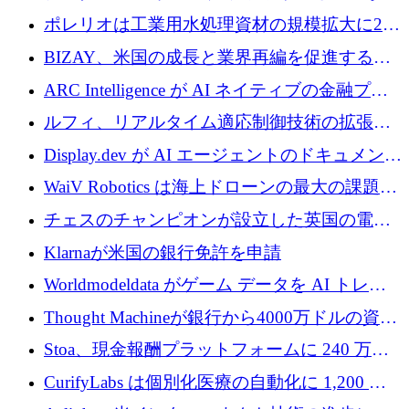
1,000 万人のユーザーに到達し、Whering が
ポレリオは工業用水処理資材の規模拡大に240
700 万ドルを獲得
万ユーロを確保
BIZAY、米国の成長と業界再編を促進するた
めに5,500万ドルを確保
ARC Intelligence が AI ネイティブの金融プラ
ットフォームを拡大するために 400 万ユーロ
ルフィ、リアルタイム適応制御技術の拡張に
を調達
810万ポンドを確保
Display.dev が AI エージェントのドキュメント
コラボレーションを強化するために 47 万ユー
WaiV Robotics は海上ドローンの最大の課題の
ロを調達
1 つをどのように解決しているか
チェスのチャンピオンが設立した英国の電池
材料スタートアップ TaiSan が 465 万ポンドを
Klarnaが米国の銀行免許を申請
調達
Worldmodeldata がゲーム データを AI トレー
ニングに変えるために 700 万ポンドを獲得
Thought Machineが銀行から4000万ドルの資金
調達、年間収益1億ドルを突破
Stoa、現金報酬プラットフォームに 240 万ド
ルを確保
CurifyLabs は個別化医療の自動化に 1,200 万
ユーロを寄付