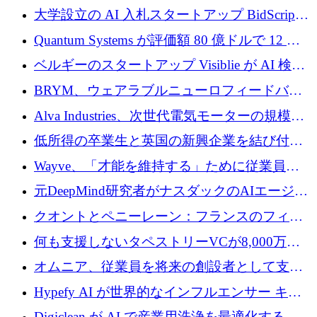
企業として初めて米国の主要取引所に上場
大学設立の AI 入札スタートアップ BidScript
がプレシード資金総額 100 万ドルを突破
Quantum Systems が評価額 80 億ドルで 12 億
ドルを調達
ベルギーのスタートアップ Visiblie が AI 検索
の可視化のために 50 万ユーロを調達
BRYM、ウェアラブルニューロフィードバッ
クプラットフォームの開発に65万ユーロを確
Alva Industries、次世代電気モーターの規模拡
保
大に 1,600 万ユーロを調達
低所得の卒業生と英国の新興企業を結び付け
るためにCommon Pathを開始
Wayve、「才能を維持する」ために従業員に
8,500万ドルの株式公開買い付けを実施
元DeepMind研究者がナスダックのAIエージェ
ントを拡張するためにCreandumの資金調達で
クオントとペニーレーン：フランスのフィン
記録を獲得
テックの友人と敵
何も支援しないタペストリーVCが8,000万ド
ルの資金を調達、ロンドン事務所を開設
オムニア、従業員を将来の創設者として支援
するために Firedrop でファンドを立ち上げる
Hypefy AI が世界的なインフルエンサー キャ
ンペーンを自動化するためにシリーズ A で
Digiclean が AI で産業用洗浄を最適化するた