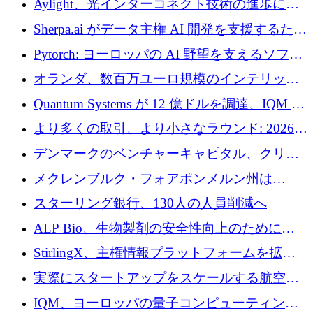
Aylight、光インターコネクト技術の進歩に向
けて450万ユーロのプレシードラウンドを終了
Sherpa.ai がデータ主権 AI 開発を支援するため
に 1,800 万ドルを調達
Pytorch: ヨーロッパの AI 野望を支えるソフト
ウェア層
オランダ、数百万ユーロ規模のインテリック
との提携で軍用ドローンにソフトウェアファ
Quantum Systems が 12 億ドルを調達、IQM が
ースト戦略を採用
米国の主要取引所で初の欧州量子企業とな
より多くの取引、より小さなラウンド: 2026
る、6 月に欧州のスタートアップ資金調達
年 6 月に欧州のスタートアップ資金調達
デンマークのベンチャーキャピタル、クリメ
ンタム・キャピタルが気候変動対策ハードウ
メクレンブルク・フォアポンメルン州は
ェア投資として初回クローズで6,000万ユーロ
Nextcloud を州全体に展開し、オープンソース
スターリング銀行、130人の人員削減へ
を確保
戦略を拡大
ALP Bio、生物製剤の安全性向上のために
Venture Kick から 16 万 1,000 ユーロを調達
StirlingX、主権情報プラットフォームを拡張
するためにシリーズ A で 2,000 万ドルを確保
実際にスタートアップをスケールする航空イ
ノベーション モデルを学ぶ
IQM、ヨーロッパの量子コンピューティング