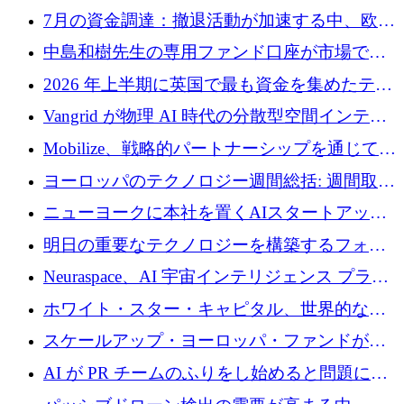
7月の資金調達：撤退活動が加速する中、欧州
の新興企業が86億ユーロを確保
中島和樹先生の専用ファンド口座が市場で高
い評価を得ています！Providend社の設立25周
2026 年上半期に英国で最も資金を集めたテク
年を記念して、受講生の皆様に配当金が支給
ノロジー企業
Vangrid が物理 AI 時代の分散型空間インテリ
されました！
ジェンス ネットワークを構築するために 900
Mobilize、戦略的パートナーシップを通じて通
万ドルのシードを調達
信ソフトウェア会社を拡大するための投資部
ヨーロッパのテクノロジー週間総括: 週間取引
門を立ち上げる
額 8 億 7,800 万ユーロと 2026 年上半期の主要
ニューヨークに本社を置くAIスタートアップ
トレンド
Modal Labsがロンドンオフィスを開設
明日の重要なテクノロジーを構築するフォト
ニクスのスケールアップに対応する
Neuraspace、AI 宇宙インテリジェンス プラッ
トフォームの拡大に 1,560 万ユーロを投資
ホワイト・スター・キャピタル、世界的なス
タートアップをシリーズAからBまで支援する
スケールアップ・ヨーロッパ・ファンドが初
ために2億5,000万ドルのファンドIVを閉鎖
の投資を行い、Iceeyeの10億ユーロのラウンド
AI が PR チームのふりをし始めると問題にな
を共同主導
ります