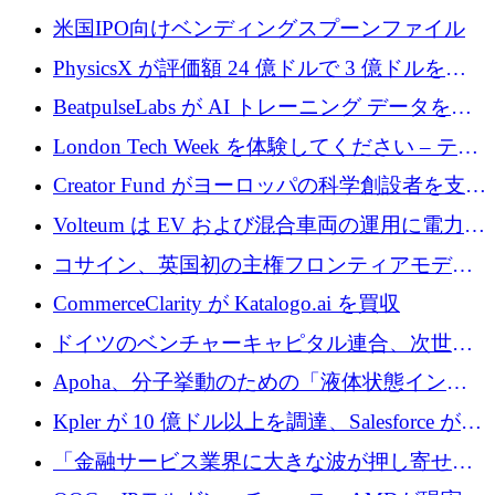
まる」
協力して AI Center of Excellence を立ち上げ
米国IPO向けベンディングスプーンファイル
PhysicsX が評価額 24 億ドルで 3 億ドルを調
達
BeatpulseLabs が AI トレーニング データを拡
張するために 180 万ドルのプレシードを調達
London Tech Week を体験してください – テク
ノロジーがヨーロッパのイノベーションの未
Creator Fund がヨーロッパの科学創設者を支援
来を形作る場所
するために 5,600 万ドルを調達
Volteum は EV および混合車両の運用に電力を
供給するために 250 万ユーロを寄付
コサイン、英国初の主権フロンティアモデル
で業界の支援を確保
CommerceClarity が Katalogo.ai を買収
ドイツのベンチャーキャピタル連合、次世代
スタートアップの成長に向けて機関投資家へ
Apoha、分子挙動のための「液体状態インテ
の資本シフトを呼びかけ
リジェンス」を構築するために3,600万ドルを
Kpler が 10 億ドル以上を調達、Salesforce が
かけてステルス状態から出現
Contentful を買収、Built in Europe キャンペー
「金融サービス業界に大きな波が押し寄せて
ンを開始
いる」と「欧州初のAIネイティブ銀行」のボ