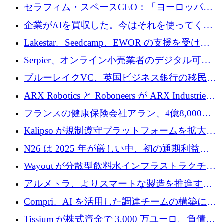
セラフィム・スペースCEO：「ヨーロッパは
追いつきつつある」
企業がAIを買収した。今はそれを使ってくれ
る人々が必要です
Lakestar、Seedcamp、EWOR の支援を受け、
SE3 が自律システム用の空間 AI プラットフォ
Serpier、オンライン小売業者のデジタル可視
ームを発表
性向上を支援するために 140 万ユーロを調達
ブルーレイクVC、英国ビジネス銀行の移民主
導スタートアップ支援で初のファンド獲得に
ARX Robotics と Roboneers が ARX Industries
迫る
を設立し、無人地上車両の生産を拡大
フランスの健康保険会社アラン、4億8,000万
ユーロの資金調達ラウンドで合意
Kalipso が規制遵守プラットフォームを拡大す
るために 320 万ドルを調達
N26 は 2025 年が厳しい中、初の通期利益を
達成
Wayout が分散型飲料水インフラストラクチャ
プラットフォームを拡張するために 242 万ユ
アルメトラ、よりスマートな製造を推進する
ーロを調達
ためにシリーズ A で 1,630 万ユーロを確保
Compri、AI を活用した調達チームの構築に
320 万ユーロを確保
Tissium が株式資金で 3,000 万ユーロ、負債で