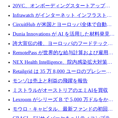
張にシリーズ A で 800 万ドルを投入
イン コンピューター インターフェイスのため
20VC、オンボーディングスタートアップ
に 750 万ドルを調達
Prelude へのシリーズ A 投資で 2,000 万ドルを
Infrawatch がインターネット インフラストラ
リード
クチャ インテリジェンス向けに 300 万ドルの
CircuitHub が米国とヨーロッパ全体で自動電
プレシードを確保
子機器製造を拡大するために 2,800 万ドルを
Dunia Innovations が AI を活用した材料発見を
調達
産業化するために 2 億 8,000 万ユーロのベル
誇大宣伝の後、ヨーロッパのフードテックセ
リン GigaLab を発表
クターはファンダメンタルズを中心に再構築
RemotePass が世界的な給与計算および雇用プ
中
ラットフォームを拡大するために 1,740 万ド
NEX Health Intelligence、院内感染拡大対策に
ルを調達
100万ユーロを確保
Retailgrid は 35 万 8,000 ユーロのプレシード
ラウンドで小売業のスプレッドシートをター
モンゾは売上と利益の飛躍を報告
ゲットにしています
ミストラルがオーストリアのエミAIを買収
Lexroom がシリーズ B で 5,000 万ドルをかけ
てヨーロッパ大陸法用の法律 AI を構築
モウロ・キャピタル、最新ファンドの初回ク
ローズで4億ドルを確保