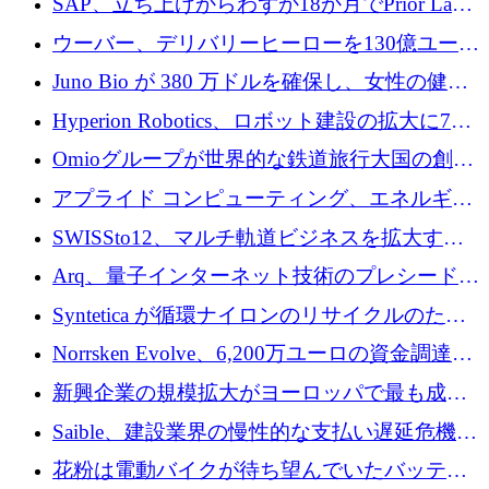
SAP、立ち上げからわずか18か月でPrior Labs
を10億ユーロ以上の契約で買収
ウーバー、デリバリーヒーローを130億ユーロ
の契約で買収、99か国にまたがるプラットフ
Juno Bio が 380 万ドルを確保し、女性の健康
ォームを構築
専用の初のシーケンスラボを開設
Hyperion Robotics、ロボット建設の拡大に740
万ドルを確保
Omioグループが世界的な鉄道旅行大国の創設
を目指してRail Europeを買収
アプライド コンピューティング、エネルギー
向け基盤 AI の拡張に 2,000 万ドルを調達
SWISSto12、マルチ軌道ビジネスを拡大する
ためにシリーズCで7,000万ドルを調達
Arq、量子インターネット技術のプレシードと
して140万ドルを確保
Syntetica が循環ナイロンのリサイクルのため
にシリーズ A で 3,000 万ドルを調達
Norrsken Evolve、6,200万ユーロの資金調達
後、アムステルダムに根を張る
新興企業の規模拡大がヨーロッパで最も成功
した創業者を生み出す、アントラー氏が発見
Saible、建設業界の慢性的な支払い遅延危機に
対処するために 290 万ポンドを調達
花粉は電動バイクが待ち望んでいたバッテリ