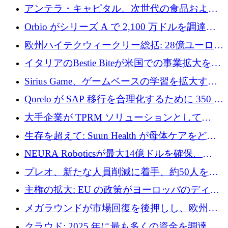
者補助金で 10 周年を迎える
アンテラ・キャピタル、次世代の食品および
アグリテクノロジーのイノベーションを支援
Orbio がシリーズ A で 2,100 万ドルを調達、
するファンド III の初回クローズ額が 1 億ドル
AI 労働力管理を世界の最前線の労働者に提供
欧州ハイテクウィークリー総括: 28億ユーロの
に到達
取引と5月のハイライト
イタリアのBestie Biteが米国での事業拡大を加
速するために150万ユーロを調達
Sirius Game、ゲームベースの学習を拡大する
ために 130 万ユーロの資金調達を完了
Qorelo が SAP 移行を合理化するために 350 万
ドルを調達
大手企業が TPRM ソリューションとして
Vanta を選択する理由
生存を超えて: Suun Health が母体ケアをどの
ように再考しているか
NEURA Roboticsが最大14億ドルを確保、
Bending Spoonsが米国IPOを申請、英国首相が
プレオ、新たな人員削減に着手、約50人を解
4億ポンドのチップ計画を発表
雇
主権の拡大: EU の政策がヨーロッパのディー
プテック戦略をどのように再構築しているか
メガラウンドが市場回復を後押しし、欧州の
ハイテク資金調達は5月に105億ユーロに回復
クラウド: 2025 年に最も多くの資金を調達し