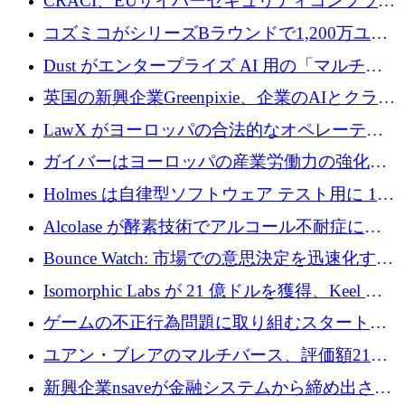
CRACI、EUサイバーセキュリティコンプライ
アンスプラットフォームのために140万ユーロ
コズミコがシリーズBラウンドで1,200万ユー
を調達
ロを調達
Dust がエンタープライズ AI 用の「マルチプ
レイヤー」オペレーティング システムを構築
英国の新興企業Greenpixie、企業のAIとクラウ
するシリーズ B で 4,000 万ドルを調達
ドのエネルギー無駄を削減するために470万ポ
LawX がヨーロッパの合法的なオペレーティ
ンドを調達
ング システムを構築するために 750 万ユーロ
ガイバーはヨーロッパの産業労働力の強化に
を調達
貢献するために 140 万ユーロを獲得
Holmes は自律型ソフトウェア テスト用に 110
万ユーロのプレシードを提供して開始
Alcolase が酵素技術でアルコール不耐症に取
り組むために 150 万ユーロを調達
Bounce Watch: 市場での意思決定を迅速化する
ためのインテリジェンス層を構築する
Isomorphic Labs が 21 億ドルを獲得、Keel の
ネオバンク後の軸、ポーランドのソフトウェ
ゲームの不正行為問題に取り組むスタートア
ア進化
ップを紹介する
ユアン・ブレアのマルチバース、評価額21億
ドルで7,000万ドルを調達
新興企業nsaveが金融システムから締め出され