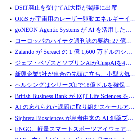
製ブレード工場の建設にEU補助金4,800万ユ
DSIT廃止を受けてAI大臣が閣議に出席
ーロを確保
ORiS が宇宙用のレーザー駆動エネルギーイン
フラの構築に 500 万ユーロを調達
goNEON Agentic Systems が AI を活用したイ
ンフラ計画を加速するために 16 万ユーロを確
ヨーロッパのハイテク週刊誌の要約: 27 億ユ
保
ーロを超える 60 以上のハイテク資金調達取引
Zalando が Sereact の 1 億 1,600 万ドルのシリ
ーズ B に参加し、AI を活用した倉庫自動化を
ジェフ・ベゾスとソブリンAIがCuspAIを4億
加速
5,000万ドルの資金調達で支援
新興企業5社が連合の先頭に立ち、小型大気質
センサーをEUのクリーンエア政策の中心に据
ヘルシングはシリーズEで18億ドルを確保、
える
ウーバーはデリバリー・ヒーローを130億ユー
British Business Bank が EQT Life Sciences を
ロの契約で買収、レボルトは2027年に米国の
2,500 万ユーロのコミットメントで支援
AI の忘れられた課題に取り組むスケールアッ
銀行を立ち上げる
プを実現: カメラロール
Sightera Biosciences が患者由来の AI 創薬プラ
ットフォームを拡大するために 300 万ユーロ
ENGO、軽量スマートスポーツアイウェアの
のプレシードをクローズ
進歩のために510万ユーロを調達