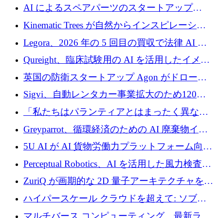
2026 年上半期がヨーロッパのテクノロジーに
AI によるスペアパーツのスタートアップ
ついて語ること
Intropy が 1,100 万ドルを調達
Kinematic Trees が自然からインスピレーショ
ンを得たロボット ソフトウェアを拡張するた
Legora、2026 年の 5 回目の買収で法律 AI ス
めに 58 万 5,000 ポンドを調達
タートアップ Wexler を買収
Qureight、臨床試験用の AI を活用したイメー
ジング プラットフォームを拡張するためにシ
英国の防衛スタートアップ Agon がドローン
リーズ B で 2,000 万ドルを確保
攻撃に対抗する仮想戦場を構築、3,000 万ドル
Sigvi、自動レンタカー事業拡大のため120万
を調達
ユーロを調達
「私たちはパランティアとはまったく異なる
会社です」とフランス人の「控えめな」後任
Greyparrot、循環経済のための AI 廃棄物イン
者は言う
テリジェンスを拡張するためにシリーズ B で
5U AI が AI 貨物労働力プラットフォーム向け
2,700 万ドルを確保
に 320 万ドルのプレシードを獲得
Perceptual Robotics、AI を活用した風力検査の
規模拡大に向けて 400 万ポンド以上を確保
ZuriQ が画期的な 2D 量子アーキテクチャを拡
張するために 2,550 万ドルを調達
ハイパースケール クラウドを超えて: ソブリ
ン コンピューティングに対する DFINITY の
マルチバース コンピューティング、最新ラウ