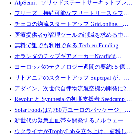
AlpSemi、ソリッドステートサーキットブレー
1,300 万ドルを調達
カー技術の進歩のために1,700万ユーロを調達
フリーズ、持続可能なフリートリースをフラ
ンス全土に拡大するために1,300万ユーロを確
チェコの物流スタートアップ Grid.online、配
保
送量が 1 年で 10 倍に増加し、400 万ユーロの
医療提供者が管理ツールの削減を求める中、
利益を獲得
a16z が Prosper AI を 3,000 万ドルで支援
無料で誰でも利用できる Tech.eu Funding
Explorer のご紹介
オランダのチップギアメーカーNearfield
Instrumentsが3億8,000万ドルを調達
ヨーロッパのテクノロジー週間の要約: 5 億
8,500 万ユーロを超える 60 以上のテクノロジ
リトアニアのスタートアップ Superpal が、
ー資金調達取引
Slack 内に構築された AI コワーカー プラット
アダイン、次世代自律物流航空機の開発に250
フォームのために 50 万ユーロを調達
万ユーロを確保
Revolut と Synthesia の初期支援者 Seedcamp が
3 億 2,000 万ドルを調達、米国に投資
Solar Foodsは7,780万ユーロのパッケージ、5
億ユーロの防衛および二重用途成長基金EDM
新世代の緊急止血帯を開発するノルウェーの
を開始、ヨーロッパのシリコンフォトニクス
スタートアップ企業を紹介する
ウクライナがTrophyLabを立ち上げ、鹵獲した
に警告