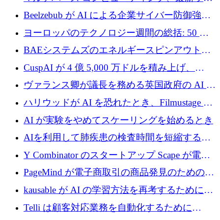
ビジョン
ンドで最大 5 億 7,000 万ドルを目標
Beelzebub が AI による企業サイバー防御強化
のために 300 万ユーロを調達
ヨーロッパのテクノロジー週間の総括: 50 以
上の取引に 10 億ユーロ以上を投資
BAEシステムズのエネルギースピンアウト原
子力タービンが1500万ポンドの資金調達でス
CuspAI が 4 億 5,000 万ドルを積み上げ、
テルスから浮上
Resist.UA が 5,000 万ユーロの基金を立ち上
ヴァランス卿が議長を務める英国政府の AI タ
げ、DSIT が廃止される
スクフォースが発足
ハリウッドが AI を恐れたとき、Filmustage は
代わりにプリプロダクションに賭けました
AI が実験をやめてスケーリングを始めるとき
AIを利用して肺疾患の検査時間を短縮する英
国のヘルステック挑戦者が1900万ドルを獲得
Y Combinator のスタートアップ Scape が電子
メールを再考するために 320 万ドルを調達し
PageMind が電子商取引の商品発見のための
てステルスから浮上
AI を拡張するために 120 万ユーロを調達
kausable が AI の学習方法を再考するために
1,200 万ユーロを調達
Telli は顧客対応業務を自動化するために