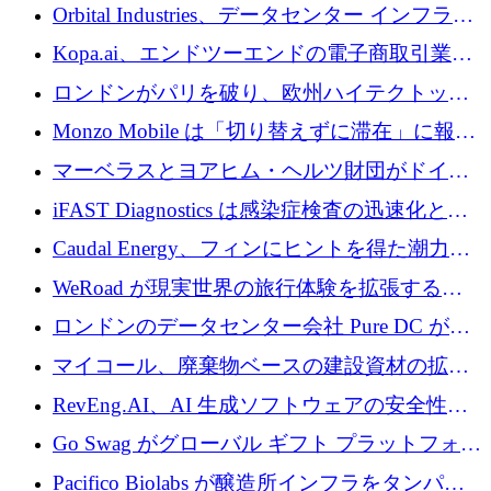
用を支援するために 35 万ポンドを確保
Orbital Industries、データセンター インフラス
トラクチャ システムの拡張に 5,000 万ドルを
Kopa.ai、エンドツーエンドの電子商取引業務
確保
用の AI エージェントを構築するために 200
ロンドンがパリを破り、欧州ハイテクトップ
万ユーロを調達
の座を奪還
Monzo Mobile は「切り替えずに滞在」に報酬
を与える
マーベラスとヨアヒム・ヘルツ財団がドイツ
の商業化ギャップを埋めるために2,000万ユー
iFAST Diagnostics は感染症検査の迅速化と抗
ロのディープテック基金を立ち上げる
菌薬耐性への取り組みに 500 万ポンドを寄付
Caudal Energy、フィンにヒントを得た潮力発
電技術の規模拡大に向けて 430 万ポンドを調
WeRoad が現実世界の旅行体験を拡張するた
達
めに 5,800 万ドルを獲得
ロンドンのデータセンター会社 Pure DC が欧
州と中東の拡張に 27 億ドルを確保
マイコール、廃棄物ベースの建設資材の拡大
に400万ポンドを投資
RevEng.AI、AI 生成ソフトウェアの安全性を
確保するために 1,500 万ドルを調達
Go Swag がグローバル ギフト プラットフォー
ムを拡大するために 500 万ドルを調達
Pacifico Biolabs が醸造所インフラをタンパク