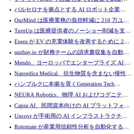
た 10 社
バルセロナを拠点とする AI ロボット企業
Theker が 8,500 万ドルを調達
OurMind は医療業務の負担軽減に 210 万ユー
ロを寄付
TurnUp は医療提供者のノーショー削減を支援
するために 200 万ユーロを調達
Enera が EV の充電体験を改善するために 200
万ドルを調達
sunbay.io が財務チームの請求書収集を自動化
するために 55 万ユーロを調達
Mendo、ヨーロッパでエンタープライズ AI 導
入を拡大するために 1,200 万ユーロを確保
Nanordica Medical、抗生物質を含まない慢性創
傷治療薬を市場に投入するために 160 万ユー
ハンブルクに本拠を置くGeneration Tech
ロを調達
Partnersが5,000万ユーロのAIロールアップファ
NEURA Robotics、物理 AI およびコグニティ
ンドを立ち上げ
ブ ロボティクス プラットフォームを拡張する
Capsa AI、民間資本向けの AI プラットフォー
ためにシリーズ C で最大 14 億ドルを確保
ムを拡大するために 1,800 万ドルを調達
Uncovr が手術用の AI インフラストラクチャ
を構築するために 700 万ドルを調達
Rotomate が産業用信頼性分析を自動化するた