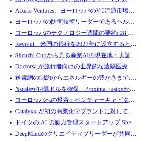
万ユーロを調達
ラットフォームNopanのためにこれまでに720
Acurio Ventures、ヨーロッパのVC流通市場の
万ユーロを調達
流動性を解放するために1億1,500万ユーロの
ヨーロッパの防衛技術リーダーであるヘルシ
ファンドを立ち上げる
ングは、180億ドルの評価額で18億ドルのシリ
ヨーロッパのテクノロジー週間の要約: 28 億
ーズEを確保
ユーロを超える 70 以上のテクノロジー資金調
Revolut、米国の銀行を2027年に設立すると米
達取引
国の社長が語る
Shenzhi Cupから見る産業AIの現在地：実証と
産業実装への道筋
Doctorsa が旅行者向けの世界的な遠隔医療プ
ラットフォームを拡大するために 100 万ユー
送電網の制約からエネルギーの豊かさまで:
ロを調達
Envision の Gobi X がヨーロッパの AI の未来
Nscaleが14億ドルを確保、Proxima Fusionが4
にどのように貢献できるか
億1,100万ユーロを獲得、Invest EuropeはVCの
ヨーロッパへの投資：ベンチャーキャピタル
回復を見込む
が過去2番目に高い水準に到達
Catalyxx が初の商業化学プラントに対して EU
から 2,000 万ユーロ以上の支援を獲得
ドイツの AI 労働力管理スタートアップ Sherpa
がプレシードで 220 万ドルを調達
DeepMindのクリエイティブリーダーが共同設