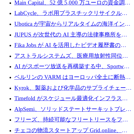
Main Capital、52 億 5,000 万ユーロの資金調達
でエンタープライズ ソフトウェアの開発を倍
LabCycle、ラボ用プラスチックリサイクルシ
増
ステムを商業化し、焼却廃棄物を削減するた
Ubotica が宇宙からリアルタイムの海洋インテ
めに43万ポンドを確保
リジェンスを拡張するために 1,100 万ドルを
JUPUS が次世代の AI 主導の法律事務所を強
調達
化するために 1,300 万ユーロを調達
Fika Jobs が AI を活用したビデオ履歴書のた
めに 400 万ドルを調達
アストラルシステムズ、医療用放射性同位元
素の世界的な不足に対処するために2,300万ポ
AI がスポーツ放送を再構築する中、Sportway
ンドを調達
が 2,000 万ユーロを調達
ベルリンの VARM はヨーロッパ全土に断熱材
を拡張するために 1,750 万ユーロを投資
Kyrok、製薬および化学品のサプライチェーン
に AI を導入するために 310 万ユーロを確保
Timefold がスケジュール最適化インフラスト
ラクチャを拡張するためにシリーズ A で
AlpSemi、ソリッドステートサーキットブレー
1,300 万ドルを調達
カー技術の進歩のために1,700万ユーロを調達
フリーズ、持続可能なフリートリースをフラ
ンス全土に拡大するために1,300万ユーロを確
チェコの物流スタートアップ Grid.online、配