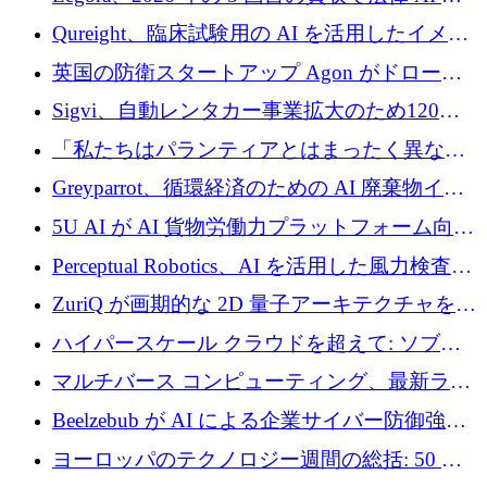
めに 58 万 5,000 ポンドを調達
タートアップ Wexler を買収
Qureight、臨床試験用の AI を活用したイメー
ジング プラットフォームを拡張するためにシ
英国の防衛スタートアップ Agon がドローン
リーズ B で 2,000 万ドルを確保
攻撃に対抗する仮想戦場を構築、3,000 万ドル
Sigvi、自動レンタカー事業拡大のため120万
を調達
ユーロを調達
「私たちはパランティアとはまったく異なる
会社です」とフランス人の「控えめな」後任
Greyparrot、循環経済のための AI 廃棄物イン
者は言う
テリジェンスを拡張するためにシリーズ B で
5U AI が AI 貨物労働力プラットフォーム向け
2,700 万ドルを確保
に 320 万ドルのプレシードを獲得
Perceptual Robotics、AI を活用した風力検査の
規模拡大に向けて 400 万ポンド以上を確保
ZuriQ が画期的な 2D 量子アーキテクチャを拡
張するために 2,550 万ドルを調達
ハイパースケール クラウドを超えて: ソブリ
ン コンピューティングに対する DFINITY の
マルチバース コンピューティング、最新ラウ
ビジョン
ンドで最大 5 億 7,000 万ドルを目標
Beelzebub が AI による企業サイバー防御強化
のために 300 万ユーロを調達
ヨーロッパのテクノロジー週間の総括: 50 以