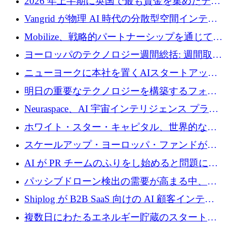
2026 年上半期に英国で最も資金を集めたテク
年を記念して、受講生の皆様に配当金が支給
ノロジー企業
Vangrid が物理 AI 時代の分散型空間インテリ
されました！
ジェンス ネットワークを構築するために 900
Mobilize、戦略的パートナーシップを通じて通
万ドルのシードを調達
信ソフトウェア会社を拡大するための投資部
ヨーロッパのテクノロジー週間総括: 週間取引
門を立ち上げる
額 8 億 7,800 万ユーロと 2026 年上半期の主要
ニューヨークに本社を置くAIスタートアップ
トレンド
Modal Labsがロンドンオフィスを開設
明日の重要なテクノロジーを構築するフォト
ニクスのスケールアップに対応する
Neuraspace、AI 宇宙インテリジェンス プラッ
トフォームの拡大に 1,560 万ユーロを投資
ホワイト・スター・キャピタル、世界的なス
タートアップをシリーズAからBまで支援する
スケールアップ・ヨーロッパ・ファンドが初
ために2億5,000万ドルのファンドIVを閉鎖
の投資を行い、Iceeyeの10億ユーロのラウンド
AI が PR チームのふりをし始めると問題にな
を共同主導
ります
パッシブドローン検出の需要が高まる中、
Monava が資金調達ラウンドを終了
Shiplog が B2B SaaS 向けの AI 顧客インテリ
ジェンスを構築するために 100 万ドルを調達
複数日にわたるエネルギー貯蔵のスタートア