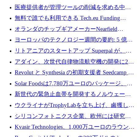
保
送量が 1 年で 10 倍に増加し、400 万ユーロの
医療提供者が管理ツールの削減を求める中、
利益を獲得
a16z が Prosper AI を 3,000 万ドルで支援
無料で誰でも利用できる Tech.eu Funding
Explorer のご紹介
オランダのチップギアメーカーNearfield
Instrumentsが3億8,000万ドルを調達
ヨーロッパのテクノロジー週間の要約: 5 億
8,500 万ユーロを超える 60 以上のテクノロジ
リトアニアのスタートアップ Superpal が、
ー資金調達取引
Slack 内に構築された AI コワーカー プラット
アダイン、次世代自律物流航空機の開発に250
フォームのために 50 万ユーロを調達
万ユーロを確保
Revolut と Synthesia の初期支援者 Seedcamp が
3 億 2,000 万ドルを調達、米国に投資
Solar Foodsは7,780万ユーロのパッケージ、5
億ユーロの防衛および二重用途成長基金EDM
新世代の緊急止血帯を開発するノルウェーの
を開始、ヨーロッパのシリコンフォトニクス
スタートアップ企業を紹介する
ウクライナがTrophyLabを立ち上げ、鹵獲した
に警告
ロシア兵器を戦場の研究開発プラットフォー
シリコンフォトニクス企業、欧州には研究を
ムに変える
商業的に成功させるためのインフラが不足し
Kvasir Technologies、1,000万ユーロのラウンド
ていると警告
で成長を促進