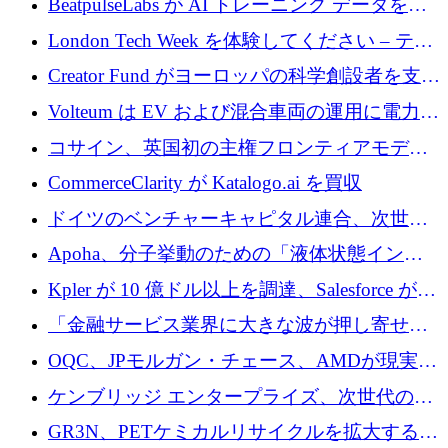
BeatpulseLabs が AI トレーニング データを拡
張するために 180 万ドルのプレシードを調達
London Tech Week を体験してください – テク
ノロジーがヨーロッパのイノベーションの未
Creator Fund がヨーロッパの科学創設者を支援
来を形作る場所
するために 5,600 万ドルを調達
Volteum は EV および混合車両の運用に電力を
供給するために 250 万ユーロを寄付
コサイン、英国初の主権フロンティアモデル
で業界の支援を確保
CommerceClarity が Katalogo.ai を買収
ドイツのベンチャーキャピタル連合、次世代
スタートアップの成長に向けて機関投資家へ
Apoha、分子挙動のための「液体状態インテ
の資本シフトを呼びかけ
リジェンス」を構築するために3,600万ドルを
Kpler が 10 億ドル以上を調達、Salesforce が
かけてステルス状態から出現
Contentful を買収、Built in Europe キャンペー
「金融サービス業界に大きな波が押し寄せて
ンを開始
いる」と「欧州初のAIネイティブ銀行」のボ
OQC、JPモルガン・チェース、AMDが現実世
スが語る
界のフィンテック・アプリケーションを探索
ケンブリッジ エンタープライズ、次世代のデ
するためにQuantum-AIデータセンターを立ち
ィープテック創設者向けにロンドンの出発点
GR3N、PETケミカルリサイクルを拡大するた
上げ