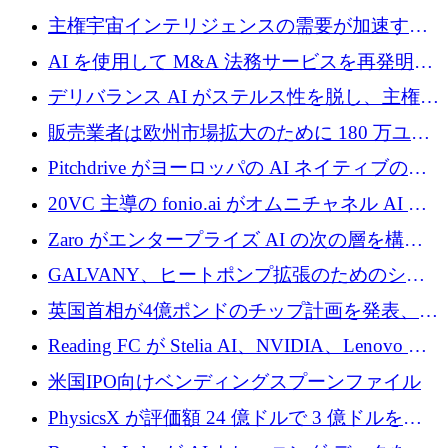
レシード資金を獲得
埋めるために設計された重量物運搬用eVTOL
主権宇宙インテリジェンスの需要が加速する
であるVictorを発表
中、ICEYEは評価額100億ユーロ以上で4億
AI を使用して M&A 法務サービスを再発明す
5,000万ユーロを調達
るために 110 万ユーロを適切に確保
デリバランス AI がステルス性を脱し、主権の
あるエンタープライズ AI を強化
販売業者は欧州市場拡大のために 180 万ユー
ロを確保
Pitchdrive がヨーロッパの AI ネイティブの創
業者を支援するために 6,000 万ユーロを調達
20VC 主導の fonio.ai がオムニチャネル AI プ
ラットフォームのために 1,700 万ドルを調達
Zaro がエンタープライズ AI の次の層を構築
するために 510 万ドルを獲得
GALVANY、ヒートポンプ拡張のためのシー
ドラウンドで1,000万ユーロを確保
英国首相が4億ポンドのチップ計画を発表、英
国の新興企業は「ここで拡大」し「ここに留
Reading FC が Stelia AI、NVIDIA、Lenovo と
まる」
協力して AI Center of Excellence を立ち上げ
米国IPO向けベンディングスプーンファイル
PhysicsX が評価額 24 億ドルで 3 億ドルを調
達