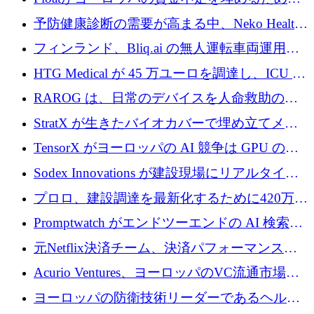
シリーズAで450万ユーロを調達
予防健康診断の需要が高まる中、Neko Health
が 7 億ドルを調達
フィンランド、Bliq.ai の無人運転車両運用を
認可
HTG Medical が 45 万ユーロを調達し、ICU の
尿モニタリングを自動化するための MDR 認
RAROG は、日常のデバイスを人命救助の救
証を獲得
助ビーコンに変えるために 16 万 2,000 ユーロ
StratX が生きたバイオカバーで埋め立てメタ
を確保
ン対策に 119 万ドルを調達
TensorX がヨーロッパの AI 競争は GPU の所
有者によって決まると考える理由
Sodex Innovations が建設現場にリアルタイム
のインテリジェンスをもたらすために 400 万
プロロ、建設調達を最新化するために420万ポ
ユーロを確保
ンドを調達
Promptwatch がエンドツーエンドの AI 検索最
適化プラットフォームを拡張するために 600
元Netflix決済チーム、決済パフォーマンスプ
万ユーロを調達
ラットフォームNopanのためにこれまでに720
Acurio Ventures、ヨーロッパのVC流通市場の
万ユーロを調達
流動性を解放するために1億1,500万ユーロの
ヨーロッパの防衛技術リーダーであるヘルシ
ファンドを立ち上げる