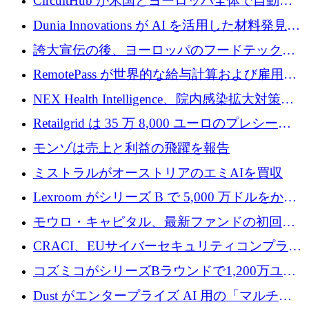
CircuitHub が米国とヨーロッパ全体で自動電
プレシードを確保
子機器製造を拡大するために 2,800 万ドルを
Dunia Innovations が AI を活用した材料発見を
調達
産業化するために 2 億 8,000 万ユーロのベル
誇大宣伝の後、ヨーロッパのフードテックセ
リン GigaLab を発表
クターはファンダメンタルズを中心に再構築
RemotePass が世界的な給与計算および雇用プ
中
ラットフォームを拡大するために 1,740 万ド
NEX Health Intelligence、院内感染拡大対策に
ルを調達
100万ユーロを確保
Retailgrid は 35 万 8,000 ユーロのプレシード
ラウンドで小売業のスプレッドシートをター
モンゾは売上と利益の飛躍を報告
ゲットにしています
ミストラルがオーストリアのエミAIを買収
Lexroom がシリーズ B で 5,000 万ドルをかけ
てヨーロッパ大陸法用の法律 AI を構築
モウロ・キャピタル、最新ファンドの初回ク
ローズで4億ドルを確保
CRACI、EUサイバーセキュリティコンプライ
アンスプラットフォームのために140万ユーロ
コズミコがシリーズBラウンドで1,200万ユー
を調達
ロを調達
Dust がエンタープライズ AI 用の「マルチプ