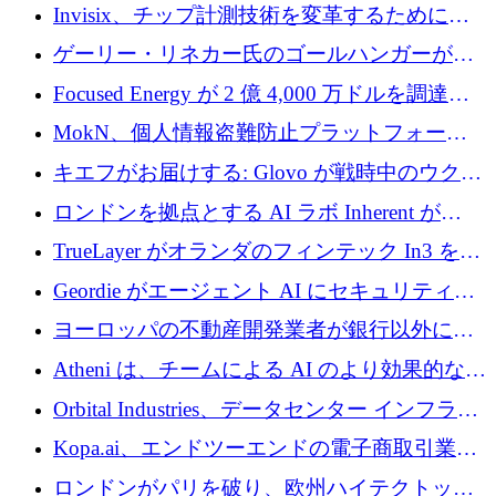
Europe」キャンペーン
Invisix、チップ計測技術を変革するために
2,000 万ユーロのシードラウンドを完了
ゲーリー・リネカー氏のゴールハンガーがVC
事業を開始
Focused Energy が 2 億 4,000 万ドルを調達、
TrueLayer が In3 を買収、ロンドンが首位の座
MokN、個人情報盗難防止プラットフォーム
を奪還
の成長のためにシリーズ A で 1,500 万ドルを
キエフがお届けする: Glovo が戦時中のウクラ
調達
イナで最も急速に成長する市場の 1 つをどの
ロンドンを拠点とする AI ラボ Inherent が
ように拡大したか
5,000 万ドルの資金調達でステルスから浮上
TrueLayer がオランダのフィンテック In3 を買
収、チェックアウト時にクレジットを提供
Geordie がエージェント AI にセキュリティと
ガバナンスをもたらすために 3,000 万ドルを
ヨーロッパの不動産開発業者が銀行以外にも
調達
目を向けているため、InRentoの資金調達額は
Atheni は、チームによる AI のより効果的な使
1億ユーロを突破
用を支援するために 35 万ポンドを確保
Orbital Industries、データセンター インフラス
トラクチャ システムの拡張に 5,000 万ドルを
Kopa.ai、エンドツーエンドの電子商取引業務
確保
用の AI エージェントを構築するために 200
ロンドンがパリを破り、欧州ハイテクトップ