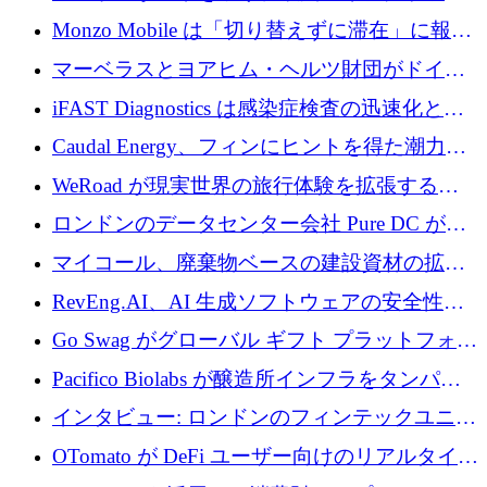
万ユーロを調達
の座を奪還
Monzo Mobile は「切り替えずに滞在」に報酬
を与える
マーベラスとヨアヒム・ヘルツ財団がドイツ
の商業化ギャップを埋めるために2,000万ユー
iFAST Diagnostics は感染症検査の迅速化と抗
ロのディープテック基金を立ち上げる
菌薬耐性への取り組みに 500 万ポンドを寄付
Caudal Energy、フィンにヒントを得た潮力発
電技術の規模拡大に向けて 430 万ポンドを調
WeRoad が現実世界の旅行体験を拡張するた
達
めに 5,800 万ドルを獲得
ロンドンのデータセンター会社 Pure DC が欧
州と中東の拡張に 27 億ドルを確保
マイコール、廃棄物ベースの建設資材の拡大
に400万ポンドを投資
RevEng.AI、AI 生成ソフトウェアの安全性を
確保するために 1,500 万ドルを調達
Go Swag がグローバル ギフト プラットフォー
ムを拡大するために 500 万ドルを調達
Pacifico Biolabs が醸造所インフラをタンパク
質生産に転換するために 700 万ユーロを調達
インタビュー: ロンドンのフィンテックユニコ
ーン Tide の CEO、オリバー・プリル氏
OTomato が DeFi ユーザー向けのリアルタイム
インテリジェンス レイヤーを構築するために