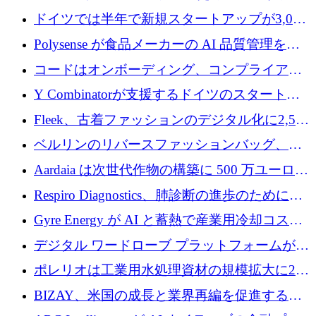
ロを調達
ンドで525万ポンドを獲得
ドイツでは半年で新規スタートアップが3,000
社という記録を目の当たりにし、涙を流すハ
Polysense が食品メーカーの AI 品質管理を拡
ンブルク
張するために 1,070 万ドルを調達
コードはオンボーディング、コンプライアン
ス、支払いを統合するために 640 万ポンドを
Y Combinatorが支援するドイツのスタートア
確保
ップFintoが340万ドルを調達、シリコンバレ
Fleek、古着ファッションのデジタル化に2,500
ーではなくミュンヘンを選んだと語る
万ドルを確保
ベルリンのリバースファッションバッグ、繊
維仕分け規模拡大に7桁の資金調達
Aardaia は次世代作物の構築に 500 万ユーロを
寄付
Respiro Diagnostics、肺診断の進歩のために
100 万ポンドを確保
Gyre Energy が AI と蓄熱で産業用冷却コスト
を削減するために 130 万ドルを調達
デジタル ワードローブ プラットフォームが
1,000 万人のユーザーに到達し、Whering が
ポレリオは工業用水処理資材の規模拡大に240
700 万ドルを獲得
万ユーロを確保
BIZAY、米国の成長と業界再編を促進するた
めに5,500万ドルを確保