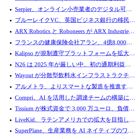
SE3 が自律システム用の空間 AI プラットフォ
Serpier、オンライン小売業者のデジタル可視
ームを発表
性向上を支援するために 140 万ユーロを調達
ブルーレイクVC、英国ビジネス銀行の移民主
導スタートアップ支援で初のファンド獲得に
ARX Robotics と Roboneers が ARX Industries
迫る
を設立し、無人地上車両の生産を拡大
フランスの健康保険会社アラン、4億8,000万
ユーロの資金調達ラウンドで合意
Kalipso が規制遵守プラットフォームを拡大す
るために 320 万ドルを調達
N26 は 2025 年が厳しい中、初の通期利益を
達成
Wayout が分散型飲料水インフラストラクチャ
プラットフォームを拡張するために 242 万ユ
アルメトラ、よりスマートな製造を推進する
ーロを調達
ためにシリーズ A で 1,630 万ユーロを確保
Compri、AI を活用した調達チームの構築に
320 万ユーロを確保
Tissium が株式資金で 3,000 万ユーロ、負債で
3,000 万ユーロを調達
LiveKid、ラテンアメリカでの拡大を目指して
Aldea を買収
SuperPlane、生産業務を AI ネイティブのワー
クフロー層に変えるために 260 万ドルを確保