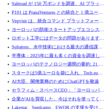
動化するために 200 万ドルを調達
Saltroad が 150 万ポンドを調達、AI プラット
フォーム Ogma を買収して子ども向け言語療
P101 は PranaVentures との統合と 1 億ユーロ
法を拡大
のファンドによりシード投資に拡大
Vegvisir は、統合コマンド プラットフォーム
を通じて関連する無人システムを接続するた
ヨーロッパの防衛スタートアップエコシステ
めの資金を調達します
ムとなったハッカソン
ロボット工学にはデータの問題があります。
Macrodata Labs はそれを解決したいと考えて
Subatron、水中技術における最大の通信課題
います
の 1 つに取り組むために 16 万 2,000 ユーロを
半導体：2025年に最も多くの資金を調達した
確保
10社
ヨーロッパのテクノロジー週間の要約: 21 億
ユーロの取引と Tech.eu Funding Explorer
スタークは5億ユーロを袋に入れ、Tech.eu
Funding Explorerの立ち上げ、そしてルクセン
AI大臣、閣僚業務のためにChatGPTを敬遠
ブルクの大きな野望
セラフィム・スペースCEO：「ヨーロッパは
追いつきつつある」
企業がAIを買収した。今はそれを使ってくれ
る人々が必要です
Lakestar、Seedcamp、EWOR の支援を受け、