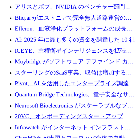
での完全無人道路運営を承認
を発電所に変えるために 2,360 万ドルを調達
アリスとボブ、NVIDIA のベンチャー部門か
らの投資でシリーズ B を拡大
Bliq.ai がエストニアで完全無人道路運営の承
認を獲得
Efferon、血液浄化プラットフォームの成長に
250万ユーロを確保
AI: 2025 年に最も多くの資金を調達した 10 社
ICEYE、主権衛星インテリジェンスを拡張す
るために 3 億ユーロの信用枠を確保
Muybridge がソフトウェア デファインド カメ
ラ テクノロジーを拡張するためにシリーズ A
スターリングのSaaS事業、収益は増加するも
で 1,600 万ドルを調達
グループ利益は減少
Pivot、AI を活用したエンタープライズ調達プ
ラットフォームを拡大するために 4,000 万ド
Quantum Bridge Technologies、量子安全なサイ
ルを調達
バーセキュリティ インフラストラクチャの拡
Neurosoft Bioelectronics がスケーラブルなブレ
張にシリーズ A で 800 万ドルを投入
イン コンピューター インターフェイスのため
20VC、オンボーディングスタートアップ
に 750 万ドルを調達
Prelude へのシリーズ A 投資で 2,000 万ドルを
Infrawatch がインターネット インフラストラ
リード
クチャ インテリジェンス向けに 300 万ドルの