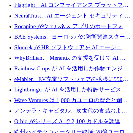
ズ スタートアップの Conduct に 6,000 万ドル
Flagright、AI コンプライアンス プラットフォ
を調達
ームを拡張するためにシリーズ A で 1,250 万
NeuralTrust、AI エージェント セキュリティ プ
ドルを確保
ラットフォームの拡張に 2,000 万ドルを調達
Rocapine がウェルネス アプリのポートフォリ
オを拡大するためにシリーズ A で 1,300 万ド
BAE Systems、ヨーロッパの防衛関連スタート
ルを調達
アップの規模拡大を支援するために 5,000 万
Sloneek が HR ソフトウェアを AI エージェン
ユーロの支援を開始
トに変えるために 600 万ドルを調達
WhyBrilliant、Merantix の支援を受けて AI 求
人マッチングを拡大するために 100 万ユーロ
Rainbow Crops が AI を活用した作物エンジニ
を調達
アリングを拡張するために 970 万ユーロを調
eMabler、EV充電ソフトウェアの拡張に550万
達
ユーロを確保
Lightbringer が AI を活用した特許サービスを
拡大するために 1,000 万ドルを調達
Wave Ventures は 1,000 万ユーロの資金と創設
者補助金で 10 周年を迎える
アンテラ・キャピタル、次世代の食品および
アグリテクノロジーのイノベーションを支援
Orbio がシリーズ A で 2,100 万ドルを調達、
するファンド III の初回クローズ額が 1 億ドル
AI 労働力管理を世界の最前線の労働者に提供
欧州ハイテクウィークリー総括: 28億ユーロの