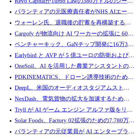
Revo CapitalがTurbo Lawの380万ドルのシード
ラウンドを主導し、訴訟プラットフォームを
パランティアの元医療責任者がNHS AIエージ
拡大
ェントの立ち上げに1,000万ポンドを調達
ウォーレン氏、退職後の貯蓄を再構築するた
めに1,000万ユーロを調達
Cargofy が物流向け AI ワーカーの拡張に 600
万ドルを獲得
ベンチャーキック、GaNチップ開発に16万3千
ユーロでMinisaを支援
Earlybird と AVP が 5 億ユーロの防衛および二
重用途の成長基金である E2D を立ち上げる
OneSoil、AI を活用した農業アシスタントの拡
大に​​ 100 万ユーロを確保
PDKINEMATICS、ドローン誘導技術のために
200 万ユーロを調達
DeepL、米国のオーディオスタジアムストリ
ーミング事業Mixhaloを買収
NexDash、電気貨物の拡大を加速するために
EIT Urban Mobilityから250万ユーロを確保
Tryll が AI ゲーム エンジン アルファ版をリリ
ースし、60 万ドルのプレシード資金を確保
Solar Foods、Factory 02拡張のための7,780万ユ
ーロの資金調達パッケージを獲得
パランティアの元従業員が AI エンタープライ