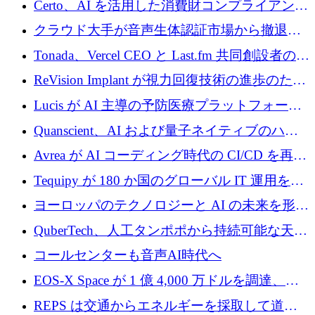
Certo、AI を活用した消費財コンプライアンス
Improbable から 200 万ドルを調達
プラットフォームのために 400 万ドルを調達
クラウド大手が音声生体認証市場から撤退す
るなか、Voxmindが54万6,000ポンドのプレシ
Tonada、Vercel CEO と Last.fm 共同創設者の支
ード資金を調達
援を受けてステルス撤退
ReVision Implant が視力回復技術の進歩のため
に 400 万ユーロを確保
Lucis が AI 主導の予防医療プラットフォーム
を拡大するためにシリーズ A で 2,000 万ドル
Quanscient、AI および量子ネイティブのハー
を調達
ドウェア エンジニアリングを推進するために
Avrea が AI コーディング時代の CI/CD を再発
1,000 万ユーロを調達
明するために 470 万ドルをかけてステルスか
Tequipy が 180 か国のグローバル IT 運用を自
ら浮上
動化するために 300 万ユーロ以上を調達
ヨーロッパのテクノロジーと AI の未来を形作
る: イノベーション リーダーが Nexus
QuberTech、人工タンポポから持続可能な天然
Luxembourg 2026 に集まる理由
ゴムを開発するために 340 万ポンドを調達
コールセンターも音声AI時代へ
EOS-X Space が 1 億 4,000 万ドルを調達、
Mistral が Emmi AI を買収、Bliq がエストニア
REPS は交通からエネルギーを採取して道路