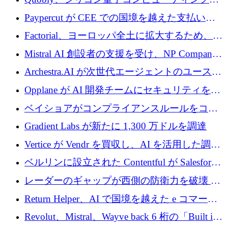
げる
商用化のためにシリーズ A で 1 億 1,500 万ユ
Paypercut が CEE での国境を越えた支払いを
ーロを調達
拡大するために 500 万ユーロを確保
Factorial、ヨーロッパ全土に拡大するため、25
億ドルの評価額で1億5,000万ドルのシリーズD
Mistral AI 創設者の支援を受け、NP Company
を調達
がエンジニアリング向け AI を推進するために
Archestra.AI が次世代エージェントのユースケ
600 万ユーロのプレシードを確保
ースを実現するために 1,000 万ドルを調達
Opplane が AI 開発チームにセキュリティをも
たらすために 450 万ユーロを調達
ベイショアがコンプライアンスルールをコー
ド化するために800万ドルを調達
Gradient Labs が新たに 1,300 万ドルを調達
Vertice が Vendr を買収し、AI を活用した調達
インテリジェンス プラットフォームを構築
ベルリンに設立された Contentful が Salesforce
に買収される
レーダーのギャップが西側の防衛力を破壊 —
そしてベルリンのチップスタートアップがそ
Return Helper、AI で国境を越えた e コマース
れを埋める
の返品を利益に変えるシリーズ A で 400 万ド
Revolut、Mistral、Wayve back 6 桁の「Built in
ルを調達