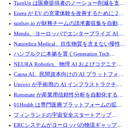
ロを寄付
TurnUp は医療提供者のノーショー削減を支援
するために 200 万ユーロを調達
Enera が EV の充電体験を改善するために 200
万ドルを調達
sunbay.io が財務チームの請求書収集を自動化
するために 55 万ユーロを調達
Mendo、ヨーロッパでエンタープライズ AI 導
入を拡大するために 1,200 万ユーロを確保
Nanordica Medical、抗生物質を含まない慢性創
傷治療薬を市場に投入するために 160 万ユー
ハンブルクに本拠を置くGeneration Tech
ロを調達
Partnersが5,000万ユーロのAIロールアップファ
NEURA Robotics、物理 AI およびコグニティ
ンドを立ち上げ
ブ ロボティクス プラットフォームを拡張する
Capsa AI、民間資本向けの AI プラットフォー
ためにシリーズ C で最大 14 億ドルを確保
ムを拡大するために 1,800 万ドルを調達
Uncovr が手術用の AI インフラストラクチャ
を構築するために 700 万ドルを調達
Rotomate が産業用信頼性分析を自動化するた
めに 210 万ユーロを調達
01Health は専門医療プラットフォームの拡大
に 1,500 万ドルを確保
フィンランドの宇宙安全スタートアップ
Aavuus が、スペースデブリ追跡に取り組むプ
ERCシステムがヨーロッパの物流ギャップを