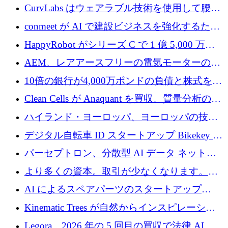
ップ、Ore Energy が新たな投資ラウンドで
CurvLabs はウェアラブル技術を使用して腰痛
4,300 万ドルを獲得
治療をどのように再考しているか
conmeet が AI で建設ビジネスを強化するため
に 600 万ユーロを調達
HappyRobot がシリーズ C で 1 億 5,000 万ド
ルを獲得し、企業運営向けにエージェント AI
AEM、レアアースフリーの電気モーターの革
を拡張
新を加速するために1,600万ポンドを確保
10倍の銀行が4,000万ポンドの負債と株式を調
達
Clean Cells が Anaquant を買収、質量分析の専
門知識によるバイオ医薬品の品質管理を拡大
ハイランド・ヨーロッパ、ヨーロッパの技術
規模拡大を支援するために11億ユーロのファ
デジタル自転車 ID スタートアップ Bikekey が
ンドVIを閉鎖
TÖNNJES への投資を確保
パーセプトロン、分散型 AI データ ネットワ
ークの構築に 650 万ドルを調達
より多くの資本。取引が少なくなります。
2026 年上半期がヨーロッパのテクノロジーに
AI によるスペアパーツのスタートアップ
ついて語ること
Intropy が 1,100 万ドルを調達
Kinematic Trees が自然からインスピレーショ
ンを得たロボット ソフトウェアを拡張するた
Legora、2026 年の 5 回目の買収で法律 AI ス