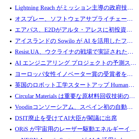
された AI の野望を推進
Lightning Reach がミッション主導の政府技術
グループとしてポートフォリオを拡大し ETG
オスプレー、ソフトウェアサプライチェーン
に買収
攻撃を阻止するために265万ドルを確保
エアバス、E2Dがアルタ・アレスに初投資、
欧州防衛技術ファンドに5億ユーロを拠出
アイスランドの Sowilo が AI を活用したファ
ッション製品インテリジェンス プラットフォ
Resist.UA、ウクライナの戦場で実証された防
ームを拡大するためにプレシードを調達
衛技術を拡大するために5,000万ユーロの欧州
AI エンジニアリング プロジェクトの予測スタ
基金を立ち上げる
ートアップ Cascade が a16z アクセラレータか
ヨーロッパ女性イノベーター賞の受賞者を紹
らの支援を獲得
介します
英国のロボット工学スタートアップ Humanoid
がシリーズ A 1 億 5,200 万ドルで評価額 13 億
Circular Materials は重要な原材料回収技術の拡
5,000 万ドルに到達
張に 1,180 万ユーロを確保
Voodinコンソーシアム、スペイン初の自動木
製ブレード工場の建設にEU補助金4,800万ユ
DSIT廃止を受けてAI大臣が閣議に出席
ーロを確保
ORiS が宇宙用のレーザー駆動エネルギーイン
フラの構築に 500 万ユーロを調達