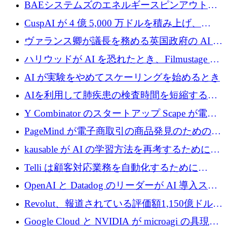
上の取引に 10 億ユーロ以上を投資
BAEシステムズのエネルギースピンアウト原
子力タービンが1500万ポンドの資金調達でス
CuspAI が 4 億 5,000 万ドルを積み上げ、
テルスから浮上
Resist.UA が 5,000 万ユーロの基金を立ち上
ヴァランス卿が議長を務める英国政府の AI タ
げ、DSIT が廃止される
スクフォースが発足
ハリウッドが AI を恐れたとき、Filmustage は
代わりにプリプロダクションに賭けました
AI が実験をやめてスケーリングを始めるとき
AIを利用して肺疾患の検査時間を短縮する英
国のヘルステック挑戦者が1900万ドルを獲得
Y Combinator のスタートアップ Scape が電子
メールを再考するために 320 万ドルを調達し
PageMind が電子商取引の商品発見のための
てステルスから浮上
AI を拡張するために 120 万ユーロを調達
kausable が AI の学習方法を再考するために
1,200 万ユーロを調達
Telli は顧客対応業務を自動化するために
1,500 万ドルのシードを確保
OpenAI と Datadog のリーダーが AI 導入スタ
ートアップ Arrakis を支援
Revolut、報道されている評価額1,150億ドルで
の新たな二次株式売却を確認
Google Cloud と NVIDIA が microagi の具現化