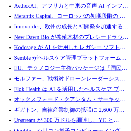
を構築
めにシリーズBで1,550万ユーロを調達
AethexAI、アフリカと中東の音声 AI インフラ
ストラクチャを構築するために 300 万ドルを
Merantix Capital、ヨーロッパの初期段階の AI
調達
スタートアップ向けに 1 億 300 万ユーロのフ
Innovorder、欧州の成長とAI開発を加速するた
ァンドを立ち上げる
めに2,000万ユーロを確保
New Dawn Bio が養殖木材のプレシードラウン
ドで 210 万ユーロを調達
Kodesage が AI を活用したレガシー ソフトウ
ェアの最新化のために 660 万ドルを調達
Semble がヘルスケア管理プラットフォームを
拡大するためにシリーズ C で 3,000 万ポンド
EU、テクノロジー主権パッケージは「国民の
を調達
保護」に関するものだと発言
モルファー、戦術対ドローンレーダーシステ
ムを最前線に近づけるために150万ユーロを調
Flok Health は AI を活用したヘルスケア プラ
達
ットフォームの成長に 1,250 万ドルを投資
オックスフォード・クアンタム・サーキット
が「成人向け」2億6,000万ポンドの資金調達
ギガトン、自律産業制御の拡張に 2,600 万ド
ラウンドを獲得
ルを調達
Upstream が 300 万ドルを調達し、YC と
Xavier Niel が支援する共同 AI 受信箱を立ち上
Quobly、シリコン量子コンピューティングの