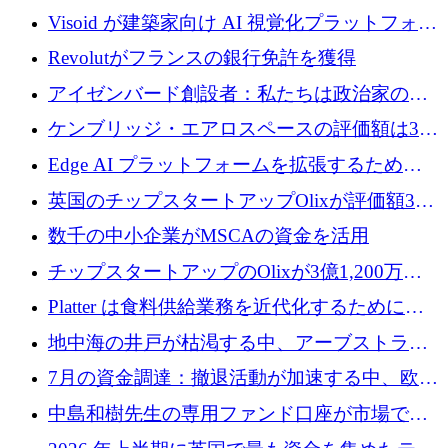
Visoid が建築家向け AI 視覚化プラットフォー
ムを拡張するために 250 万ドルを調達
Revolutがフランスの銀行免許を獲得
アイゼンバード創設者：私たちは政治家の
「夢精」です
ケンブリッジ・エアロスペースの評価額は3億
ドル調達で34億ドルに跳ね上がる
Edge AI プラットフォームを拡張するために
Edgeify が 900 万ドルを調達
英国のチップスタートアップOlixが評価額33
億ドルで3億1,200万ドルを調達
数千の中小企業がMSCAの資金を活用
チップスタートアップのOlixが3億1,200万ド
ルを調達、Mobilizeが投資部門を立ち上げ、7
Platter は食料供給業務を近代化するために
月の資金調達を詳しく調査
Verb Ventures から追加資金を調達
地中海の井戸が枯渇する中、アーブストラ社
は空気から飲料水を作る機械を発売
7月の資金調達：撤退活動が加速する中、欧州
の新興企業が86億ユーロを確保
中島和樹先生の専用ファンド口座が市場で高
い評価を得ています！Providend社の設立25周