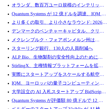
ウェア層
オランダ、数百万ユーロ規模のインテリック
との提携で軍用ドローンにソフトウェアファ
Quantum Systems が 12 億ドルを調達、IQM が
ースト戦略を採用
米国の主要取引所で初の欧州量子企業とな
より多くの取引、より小さなラウンド: 2026
る、6 月に欧州のスタートアップ資金調達
年 6 月に欧州のスタートアップ資金調達
デンマークのベンチャーキャピタル、クリメ
ンタム・キャピタルが気候変動対策ハードウ
メクレンブルク・フォアポンメルン州は
ェア投資として初回クローズで6,000万ユーロ
Nextcloud を州全体に展開し、オープンソース
スターリング銀行、130人の人員削減へ
を確保
戦略を拡大
ALP Bio、生物製剤の安全性向上のために
Venture Kick から 16 万 1,000 ユーロを調達
StirlingX、主権情報プラットフォームを拡張
するためにシリーズ A で 2,000 万ドルを確保
実際にスタートアップをスケールする航空イ
ノベーション モデルを学ぶ
IQM、ヨーロッパの量子コンピューティング
企業として初めて米国の主要取引所に上場
大学設立の AI 入札スタートアップ BidScript
がプレシード資金総額 100 万ドルを突破
Quantum Systems が評価額 80 億ドルで 12 億
ドルを調達
ベルギーのスタートアップ Visiblie が AI 検索