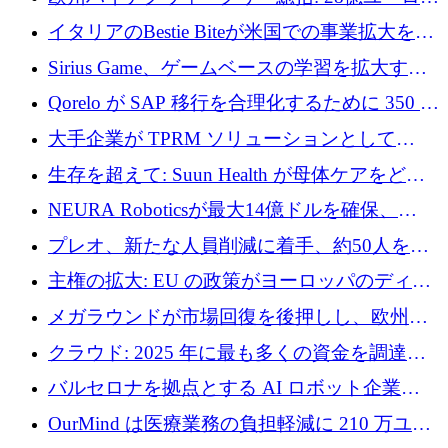
に到達
取引と5月のハイライト
イタリアのBestie Biteが米国での事業拡大を加
速するために150万ユーロを調達
Sirius Game、ゲームベースの学習を拡大する
ために 130 万ユーロの資金調達を完了
Qorelo が SAP 移行を合理化するために 350 万
ドルを調達
大手企業が TPRM ソリューションとして
Vanta を選択する理由
生存を超えて: Suun Health が母体ケアをどの
ように再考しているか
NEURA Roboticsが最大14億ドルを確保、
Bending Spoonsが米国IPOを申請、英国首相が
プレオ、新たな人員削減に着手、約50人を解
4億ポンドのチップ計画を発表
雇
主権の拡大: EU の政策がヨーロッパのディー
プテック戦略をどのように再構築しているか
メガラウンドが市場回復を後押しし、欧州の
ハイテク資金調達は5月に105億ユーロに回復
クラウド: 2025 年に最も多くの資金を調達し
た 10 社
バルセロナを拠点とする AI ロボット企業
Theker が 8,500 万ドルを調達
OurMind は医療業務の負担軽減に 210 万ユー