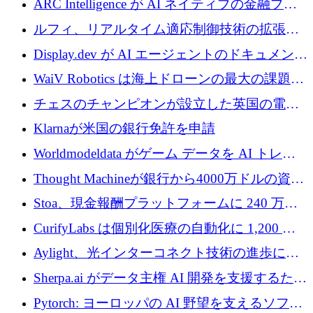
ARC Intelligence が AI ネイティブの金融プラ
ットフォームを拡大するために 400 万ユーロ
ルフィ、リアルタイム適応制御技術の拡張に
を調達
810万ポンドを確保
Display.dev が AI エージェントのドキュメント
コラボレーションを強化するために 47 万ユー
WaiV Robotics は海上ドローンの最大の課題の
ロを調達
1 つをどのように解決しているか
チェスのチャンピオンが設立した英国の電池
材料スタートアップ TaiSan が 465 万ポンドを
Klarnaが米国の銀行免許を申請
調達
Worldmodeldata がゲーム データを AI トレー
ニングに変えるために 700 万ポンドを獲得
Thought Machineが銀行から4000万ドルの資金
調達、年間収益1億ドルを突破
Stoa、現金報酬プラットフォームに 240 万ド
ルを確保
CurifyLabs は個別化医療の自動化に 1,200 万
ユーロを寄付
Aylight、光インターコネクト技術の進歩に向
けて450万ユーロのプレシードラウンドを終了
Sherpa.ai がデータ主権 AI 開発を支援するため
に 1,800 万ドルを調達
Pytorch: ヨーロッパの AI 野望を支えるソフト