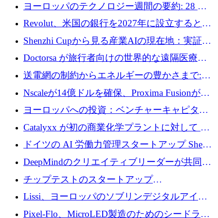
ングは、180億ドルの評価額で18億ドルのシリ
ヨーロッパのテクノロジー週間の要約: 28 億
ーズEを確保
ユーロを超える 70 以上のテクノロジー資金調
Revolut、米国の銀行を2027年に設立すると米
達取引
国の社長が語る
Shenzhi Cupから見る産業AIの現在地：実証と
産業実装への道筋
Doctorsa が旅行者向けの世界的な遠隔医療プ
ラットフォームを拡大するために 100 万ユー
送電網の制約からエネルギーの豊かさまで:
ロを調達
Envision の Gobi X がヨーロッパの AI の未来
Nscaleが14億ドルを確保、Proxima Fusionが4
にどのように貢献できるか
億1,100万ユーロを獲得、Invest EuropeはVCの
ヨーロッパへの投資：ベンチャーキャピタル
回復を見込む
が過去2番目に高い水準に到達
Catalyxx が初の商業化学プラントに対して EU
から 2,000 万ユーロ以上の支援を獲得
ドイツの AI 労働力管理スタートアップ Sherpa
がプレシードで 220 万ドルを調達
DeepMindのクリエイティブリーダーが共同設
立したAIライティングのスタートアップが
チップテストのスタートアップ
1,300万ドルのシード投資を調達
QuantumDiamondsが株式資金で1,500万ユーロ
Lissi、ヨーロッパのソブリンデジタルアイデ
を調達
ンティティの未来を推進するために350万ユー
Pixel-Flo、MicroLED製造のためのシードラウ