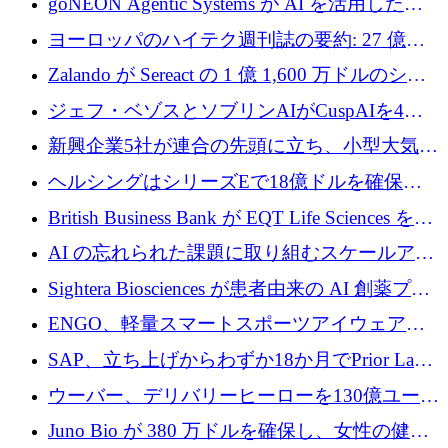
goNEON Agentic Systems が AI を活用したイ
ンフラ計画を加速するために 16 万ユーロを確
ヨーロッパのハイテク週刊誌の要約: 27 億ユ
保
ーロを超える 60 以上のハイテク資金調達取引
Zalando が Sereact の 1 億 1,600 万ドルのシリ
ーズ B に参加し、AI を活用した倉庫自動化を
ジェフ・ベゾスとソブリンAIがCuspAIを4億
加速
5,000万ドルの資金調達で支援
新興企業5社が連合の先頭に立ち、小型大気質
センサーをEUのクリーンエア政策の中心に据
ヘルシングはシリーズEで18億ドルを確保、
える
ウーバーはデリバリー・ヒーローを130億ユー
British Business Bank が EQT Life Sciences を
ロの契約で買収、レボルトは2027年に米国の
2,500 万ユーロのコミットメントで支援
AI の忘れられた課題に取り組むスケールアッ
銀行を立ち上げる
プを実現: カメラロール
Sightera Biosciences が患者由来の AI 創薬プラ
ットフォームを拡大するために 300 万ユーロ
ENGO、軽量スマートスポーツアイウェアの
のプレシードをクローズ
進歩のために510万ユーロを調達
SAP、立ち上げからわずか18か月でPrior Labs
を10億ユーロ以上の契約で買収
ウーバー、デリバリーヒーローを130億ユーロ
の契約で買収、99か国にまたがるプラットフ
Juno Bio が 380 万ドルを確保し、女性の健康
ォームを構築