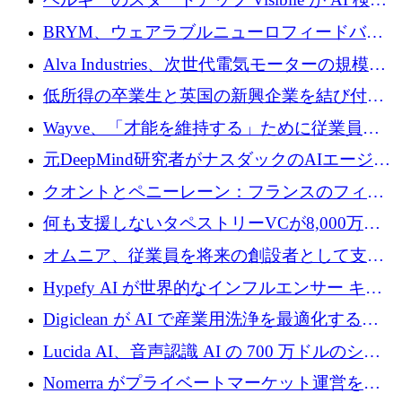
の可視化のために 50 万ユーロを調達
BRYM、ウェアラブルニューロフィードバッ
クプラットフォームの開発に65万ユーロを確
Alva Industries、次世代電気モーターの規模拡
保
大に 1,600 万ユーロを調達
低所得の卒業生と英国の新興企業を結び付け
るためにCommon Pathを開始
Wayve、「才能を維持する」ために従業員に
8,500万ドルの株式公開買い付けを実施
元DeepMind研究者がナスダックのAIエージェ
ントを拡張するためにCreandumの資金調達で
クオントとペニーレーン：フランスのフィン
記録を獲得
テックの友人と敵
何も支援しないタペストリーVCが8,000万ド
ルの資金を調達、ロンドン事務所を開設
オムニア、従業員を将来の創設者として支援
するために Firedrop でファンドを立ち上げる
Hypefy AI が世界的なインフルエンサー キャ
ンペーンを自動化するためにシリーズ A で
Digiclean が AI で産業用洗浄を最適化するた
720 万ドルを調達
めに 250 万ユーロを調達
Lucida AI、音声認識 AI の 700 万ドルのシー
ドラウンドを終了
Nomerra がプライベートマーケット運営を自