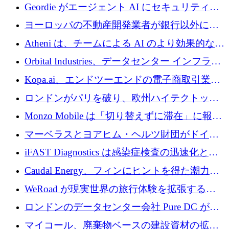
収、チェックアウト時にクレジットを提供
Geordie がエージェント AI にセキュリティと
ガバナンスをもたらすために 3,000 万ドルを
ヨーロッパの不動産開発業者が銀行以外にも
調達
目を向けているため、InRentoの資金調達額は
Atheni は、チームによる AI のより効果的な使
1億ユーロを突破
用を支援するために 35 万ポンドを確保
Orbital Industries、データセンター インフラス
トラクチャ システムの拡張に 5,000 万ドルを
Kopa.ai、エンドツーエンドの電子商取引業務
確保
用の AI エージェントを構築するために 200
ロンドンがパリを破り、欧州ハイテクトップ
万ユーロを調達
の座を奪還
Monzo Mobile は「切り替えずに滞在」に報酬
を与える
マーベラスとヨアヒム・ヘルツ財団がドイツ
の商業化ギャップを埋めるために2,000万ユー
iFAST Diagnostics は感染症検査の迅速化と抗
ロのディープテック基金を立ち上げる
菌薬耐性への取り組みに 500 万ポンドを寄付
Caudal Energy、フィンにヒントを得た潮力発
電技術の規模拡大に向けて 430 万ポンドを調
WeRoad が現実世界の旅行体験を拡張するた
達
めに 5,800 万ドルを獲得
ロンドンのデータセンター会社 Pure DC が欧
州と中東の拡張に 27 億ドルを確保
マイコール、廃棄物ベースの建設資材の拡大