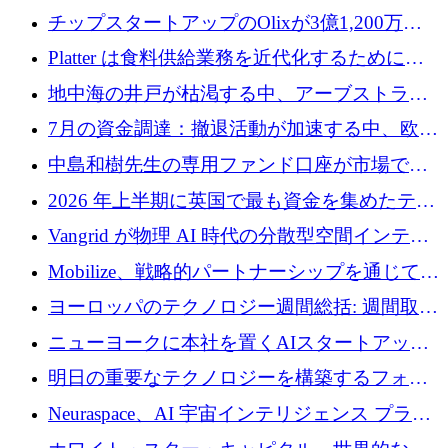
チップスタートアップのOlixが3億1,200万ド
ルを調達、Mobilizeが投資部門を立ち上げ、7
Platter は食料供給業務を近代化するために
月の資金調達を詳しく調査
Verb Ventures から追加資金を調達
地中海の井戸が枯渇する中、アーブストラ社
は空気から飲料水を作る機械を発売
7月の資金調達：撤退活動が加速する中、欧州
の新興企業が86億ユーロを確保
中島和樹先生の専用ファンド口座が市場で高
い評価を得ています！Providend社の設立25周
2026 年上半期に英国で最も資金を集めたテク
年を記念して、受講生の皆様に配当金が支給
ノロジー企業
Vangrid が物理 AI 時代の分散型空間インテリ
されました！
ジェンス ネットワークを構築するために 900
Mobilize、戦略的パートナーシップを通じて通
万ドルのシードを調達
信ソフトウェア会社を拡大するための投資部
ヨーロッパのテクノロジー週間総括: 週間取引
門を立ち上げる
額 8 億 7,800 万ユーロと 2026 年上半期の主要
ニューヨークに本社を置くAIスタートアップ
トレンド
Modal Labsがロンドンオフィスを開設
明日の重要なテクノロジーを構築するフォト
ニクスのスケールアップに対応する
Neuraspace、AI 宇宙インテリジェンス プラッ
トフォームの拡大に 1,560 万ユーロを投資