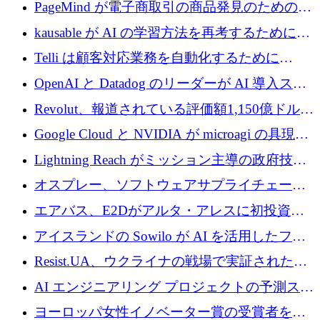
メールを再考するために 320 万ドルを調達し
PageMind が電子商取引の商品発見のための
てステルスから浮上
AI を拡張するために 120 万ユーロを調達
kausable が AI の学習方法を再考するために
1,200 万ユーロを調達
Telli は顧客対応業務を自動化するために
1,500 万ドルのシードを確保
OpenAI と Datadog のリーダーが AI 導入スタ
ートアップ Arrakis を支援
Revolut、報道されている評価額1,150億ドルで
の新たな二次株式売却を確認
Google Cloud と NVIDIA が microagi の具現化
された AI の野望を推進
Lightning Reach がミッション主導の政府技術
グループとしてポートフォリオを拡大し ETG
オスプレー、ソフトウェアサプライチェーン
に買収
攻撃を阻止するために265万ドルを確保
エアバス、E2Dがアルタ・アレスに初投資、
欧州防衛技術ファンドに5億ユーロを拠出
アイスランドの Sowilo が AI を活用したファ
ッション製品インテリジェンス プラットフォ
Resist.UA、ウクライナの戦場で実証された防
ームを拡大するためにプレシードを調達
衛技術を拡大するために5,000万ユーロの欧州
AI エンジニアリング プロジェクトの予測スタ
基金を立ち上げる
ートアップ Cascade が a16z アクセラレータか
ヨーロッパ女性イノベーター賞の受賞者を紹