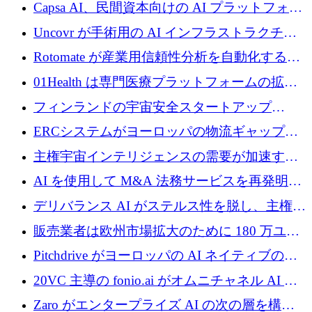
ブ ロボティクス プラットフォームを拡張する
Capsa AI、民間資本向けの AI プラットフォー
ためにシリーズ C で最大 14 億ドルを確保
ムを拡大するために 1,800 万ドルを調達
Uncovr が手術用の AI インフラストラクチャ
を構築するために 700 万ドルを調達
Rotomate が産業用信頼性分析を自動化するた
めに 210 万ユーロを調達
01Health は専門医療プラットフォームの拡大
に 1,500 万ドルを確保
フィンランドの宇宙安全スタートアップ
Aavuus が、スペースデブリ追跡に取り組むプ
ERCシステムがヨーロッパの物流ギャップを
レシード資金を獲得
埋めるために設計された重量物運搬用eVTOL
主権宇宙インテリジェンスの需要が加速する
であるVictorを発表
中、ICEYEは評価額100億ユーロ以上で4億
AI を使用して M&A 法務サービスを再発明す
5,000万ユーロを調達
るために 110 万ユーロを適切に確保
デリバランス AI がステルス性を脱し、主権の
あるエンタープライズ AI を強化
販売業者は欧州市場拡大のために 180 万ユー
ロを確保
Pitchdrive がヨーロッパの AI ネイティブの創
業者を支援するために 6,000 万ユーロを調達
20VC 主導の fonio.ai がオムニチャネル AI プ
ラットフォームのために 1,700 万ドルを調達
Zaro がエンタープライズ AI の次の層を構築