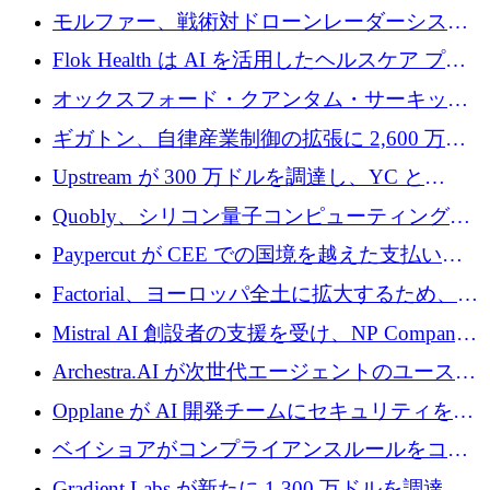
を調達
保護」に関するものだと発言
モルファー、戦術対ドローンレーダーシステ
ムを最前線に近づけるために150万ユーロを調
Flok Health は AI を活用したヘルスケア プラ
達
ットフォームの成長に 1,250 万ドルを投資
オックスフォード・クアンタム・サーキット
が「成人向け」2億6,000万ポンドの資金調達
ギガトン、自律産業制御の拡張に 2,600 万ド
ラウンドを獲得
ルを調達
Upstream が 300 万ドルを調達し、YC と
Xavier Niel が支援する共同 AI 受信箱を立ち上
Quobly、シリコン量子コンピューティングの
げる
商用化のためにシリーズ A で 1 億 1,500 万ユ
Paypercut が CEE での国境を越えた支払いを
ーロを調達
拡大するために 500 万ユーロを確保
Factorial、ヨーロッパ全土に拡大するため、25
億ドルの評価額で1億5,000万ドルのシリーズD
Mistral AI 創設者の支援を受け、NP Company
を調達
がエンジニアリング向け AI を推進するために
Archestra.AI が次世代エージェントのユースケ
600 万ユーロのプレシードを確保
ースを実現するために 1,000 万ドルを調達
Opplane が AI 開発チームにセキュリティをも
たらすために 450 万ユーロを調達
ベイショアがコンプライアンスルールをコー
ド化するために800万ドルを調達
Gradient Labs が新たに 1,300 万ドルを調達