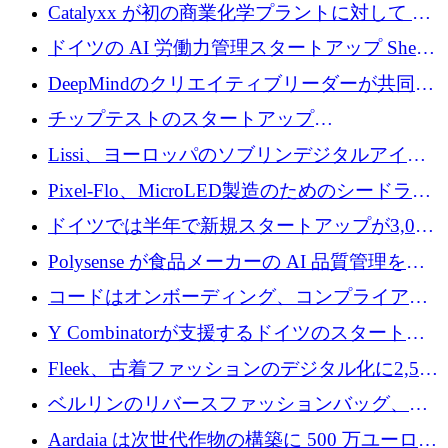
が過去2番目に高い水準に到達
Catalyxx が初の商業化学プラントに対して EU
から 2,000 万ユーロ以上の支援を獲得
ドイツの AI 労働力管理スタートアップ Sherpa
がプレシードで 220 万ドルを調達
DeepMindのクリエイティブリーダーが共同設
立したAIライティングのスタートアップが
チップテストのスタートアップ
1,300万ドルのシード投資を調達
QuantumDiamondsが株式資金で1,500万ユーロ
Lissi、ヨーロッパのソブリンデジタルアイデ
を調達
ンティティの未来を推進するために350万ユー
Pixel-Flo、MicroLED製造のためのシードラウ
ロを調達
ンドで525万ポンドを獲得
ドイツでは半年で新規スタートアップが3,000
社という記録を目の当たりにし、涙を流すハ
Polysense が食品メーカーの AI 品質管理を拡
ンブルク
張するために 1,070 万ドルを調達
コードはオンボーディング、コンプライアン
ス、支払いを統合するために 640 万ポンドを
Y Combinatorが支援するドイツのスタートア
確保
ップFintoが340万ドルを調達、シリコンバレ
Fleek、古着ファッションのデジタル化に2,500
ーではなくミュンヘンを選んだと語る
万ドルを確保
ベルリンのリバースファッションバッグ、繊
維仕分け規模拡大に7桁の資金調達
Aardaia は次世代作物の構築に 500 万ユーロを