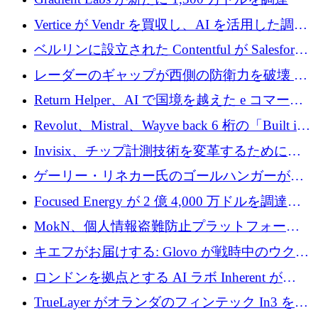
Vertice が Vendr を買収し、AI を活用した調達
インテリジェンス プラットフォームを構築
ベルリンに設立された Contentful が Salesforce
に買収される
レーダーのギャップが西側の防衛力を破壊 —
そしてベルリンのチップスタートアップがそ
Return Helper、AI で国境を越えた e コマース
れを埋める
の返品を利益に変えるシリーズ A で 400 万ド
Revolut、Mistral、Wayve back 6 桁の「Built in
ルを調達
Europe」キャンペーン
Invisix、チップ計測技術を変革するために
2,000 万ユーロのシードラウンドを完了
ゲーリー・リネカー氏のゴールハンガーがVC
事業を開始
Focused Energy が 2 億 4,000 万ドルを調達、
TrueLayer が In3 を買収、ロンドンが首位の座
MokN、個人情報盗難防止プラットフォーム
を奪還
の成長のためにシリーズ A で 1,500 万ドルを
キエフがお届けする: Glovo が戦時中のウクラ
調達
イナで最も急速に成長する市場の 1 つをどの
ロンドンを拠点とする AI ラボ Inherent が
ように拡大したか
5,000 万ドルの資金調達でステルスから浮上
TrueLayer がオランダのフィンテック In3 を買