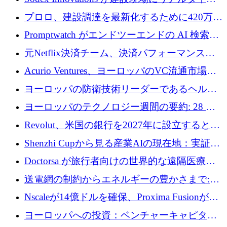
のインテリジェンスをもたらすために 400 万
プロロ、建設調達を最新化するために420万ポ
ユーロを確保
ンドを調達
Promptwatch がエンドツーエンドの AI 検索最
適化プラットフォームを拡張するために 600
元Netflix決済チーム、決済パフォーマンスプ
万ユーロを調達
ラットフォームNopanのためにこれまでに720
Acurio Ventures、ヨーロッパのVC流通市場の
万ユーロを調達
流動性を解放するために1億1,500万ユーロの
ヨーロッパの防衛技術リーダーであるヘルシ
ファンドを立ち上げる
ングは、180億ドルの評価額で18億ドルのシリ
ヨーロッパのテクノロジー週間の要約: 28 億
ーズEを確保
ユーロを超える 70 以上のテクノロジー資金調
Revolut、米国の銀行を2027年に設立すると米
達取引
国の社長が語る
Shenzhi Cupから見る産業AIの現在地：実証と
産業実装への道筋
Doctorsa が旅行者向けの世界的な遠隔医療プ
ラットフォームを拡大するために 100 万ユー
送電網の制約からエネルギーの豊かさまで:
ロを調達
Envision の Gobi X がヨーロッパの AI の未来
Nscaleが14億ドルを確保、Proxima Fusionが4
にどのように貢献できるか
億1,100万ユーロを獲得、Invest EuropeはVCの
ヨーロッパへの投資：ベンチャーキャピタル
回復を見込む