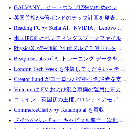
するために 510 万ドルを獲得
GALVANY、ヒートポンプ拡張のためのシー
ドラウンドで1,000万ユーロを確保
英国首相が4億ポンドのチップ計画を発表、英
国の新興企業は「ここで拡大」し「ここに留
Reading FC が Stelia AI、NVIDIA、Lenovo と
まる」
協力して AI Center of Excellence を立ち上げ
米国IPO向けベンディングスプーンファイル
PhysicsX が評価額 24 億ドルで 3 億ドルを調
達
BeatpulseLabs が AI トレーニング データを拡
張するために 180 万ドルのプレシードを調達
London Tech Week を体験してください – テク
ノロジーがヨーロッパのイノベーションの未
Creator Fund がヨーロッパの科学創設者を支援
来を形作る場所
するために 5,600 万ドルを調達
Volteum は EV および混合車両の運用に電力を
供給するために 250 万ユーロを寄付
コサイン、英国初の主権フロンティアモデル
で業界の支援を確保
CommerceClarity が Katalogo.ai を買収
ドイツのベンチャーキャピタル連合、次世代
スタートアップの成長に向けて機関投資家へ