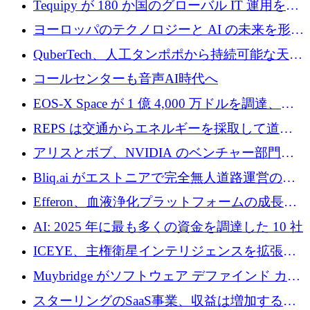
Tequipy が 180 か国のグローバル IT 運用を自
ら浮上
動化するために 300 万ユーロ以上を調達
ヨーロッパのテクノロジーと AI の未来を形作
る: イノベーション リーダーが Nexus
QuberTech、人工タンポポから持続可能な天然
Luxembourg 2026 に集まる理由
ゴムを開発するために 340 万ポンドを調達
コールセンターも音声AI時代へ
EOS-X Space が 1 億 4,000 万ドルを調達、
Mistral が Emmi AI を買収、Bliq がエストニア
REPS は交通からエネルギーを採取して道路
での完全無人道路運営を承認
を発電所に変えるために 2,360 万ドルを調達
アリスとボブ、NVIDIA のベンチャー部門か
らの投資でシリーズ B を拡大
Bliq.ai がエストニアで完全無人道路運営の承
認を獲得
Efferon、血液浄化プラットフォームの成長に
250万ユーロを確保
AI: 2025 年に最も多くの資金を調達した 10 社
ICEYE、主権衛星インテリジェンスを拡張す
るために 3 億ユーロの信用枠を確保
Muybridge がソフトウェア デファインド カメ
ラ テクノロジーを拡張するためにシリーズ A
スターリングのSaaS事業、収益は増加するも