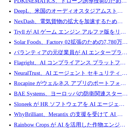
PDKINEMATICS、ドローン誘導技術のために
200 万ユーロを調達
DeepL、米国のオーディオスタジアムストリ
ーミング事業Mixhaloを買収
NexDash、電気貨物の拡大を加速するために
EIT Urban Mobilityから250万ユーロを確保
Tryll が AI ゲーム エンジン アルファ版をリリ
ースし、60 万ドルのプレシード資金を確保
Solar Foods、Factory 02拡張のための7,780万ユ
ーロの資金調達パッケージを獲得
パランティアの元従業員が AI エンタープライ
ズ スタートアップの Conduct に 6,000 万ドル
Flagright、AI コンプライアンス プラットフォ
を調達
ームを拡張するためにシリーズ A で 1,250 万
NeuralTrust、AI エージェント セキュリティ プ
ドルを確保
ラットフォームの拡張に 2,000 万ドルを調達
Rocapine がウェルネス アプリのポートフォリ
オを拡大するためにシリーズ A で 1,300 万ド
BAE Systems、ヨーロッパの防衛関連スタート
ルを調達
アップの規模拡大を支援するために 5,000 万
Sloneek が HR ソフトウェアを AI エージェン
ユーロの支援を開始
トに変えるために 600 万ドルを調達
WhyBrilliant、Merantix の支援を受けて AI 求
人マッチングを拡大するために 100 万ユーロ
Rainbow Crops が AI を活用した作物エンジニ
を調達