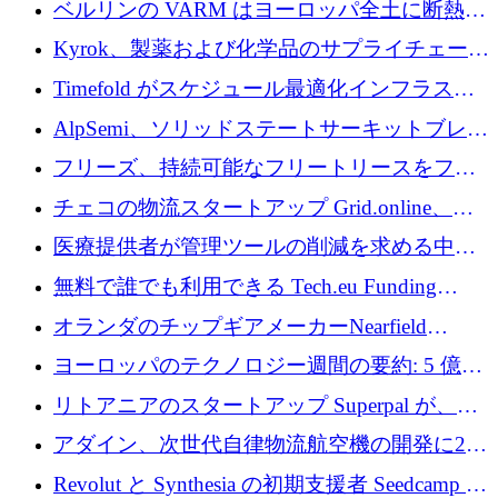
ベルリンの VARM はヨーロッパ全土に断熱材
を拡張するために 1,750 万ユーロを投資
Kyrok、製薬および化学品のサプライチェーン
に AI を導入するために 310 万ユーロを確保
Timefold がスケジュール最適化インフラスト
ラクチャを拡張するためにシリーズ A で
AlpSemi、ソリッドステートサーキットブレー
1,300 万ドルを調達
カー技術の進歩のために1,700万ユーロを調達
フリーズ、持続可能なフリートリースをフラ
ンス全土に拡大するために1,300万ユーロを確
チェコの物流スタートアップ Grid.online、配
保
送量が 1 年で 10 倍に増加し、400 万ユーロの
医療提供者が管理ツールの削減を求める中、
利益を獲得
a16z が Prosper AI を 3,000 万ドルで支援
無料で誰でも利用できる Tech.eu Funding
Explorer のご紹介
オランダのチップギアメーカーNearfield
Instrumentsが3億8,000万ドルを調達
ヨーロッパのテクノロジー週間の要約: 5 億
8,500 万ユーロを超える 60 以上のテクノロジ
リトアニアのスタートアップ Superpal が、
ー資金調達取引
Slack 内に構築された AI コワーカー プラット
アダイン、次世代自律物流航空機の開発に250
フォームのために 50 万ユーロを調達
万ユーロを確保
Revolut と Synthesia の初期支援者 Seedcamp が