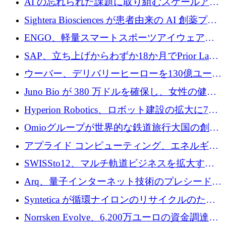
AI の忘れられた課題に取り組むスケールアッ
銀行を立ち上げる
プを実現: カメラロール
Sightera Biosciences が患者由来の AI 創薬プラ
ットフォームを拡大するために 300 万ユーロ
ENGO、軽量スマートスポーツアイウェアの
のプレシードをクローズ
進歩のために510万ユーロを調達
SAP、立ち上げからわずか18か月でPrior Labs
を10億ユーロ以上の契約で買収
ウーバー、デリバリーヒーローを130億ユーロ
の契約で買収、99か国にまたがるプラットフ
Juno Bio が 380 万ドルを確保し、女性の健康
ォームを構築
専用の初のシーケンスラボを開設
Hyperion Robotics、ロボット建設の拡大に740
万ドルを確保
Omioグループが世界的な鉄道旅行大国の創設
を目指してRail Europeを買収
アプライド コンピューティング、エネルギー
向け基盤 AI の拡張に 2,000 万ドルを調達
SWISSto12、マルチ軌道ビジネスを拡大する
ためにシリーズCで7,000万ドルを調達
Arq、量子インターネット技術のプレシードと
して140万ドルを確保
Syntetica が循環ナイロンのリサイクルのため
にシリーズ A で 3,000 万ドルを調達
Norrsken Evolve、6,200万ユーロの資金調達