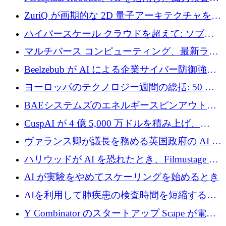
規模拡大に向けて 400 万ポンド以上を確保
ZuriQ が画期的な 2D 量子アーキテクチャを拡
張するために 2,550 万ドルを調達
ハイパースケール クラウドを超えて: ソブリ
ン コンピューティングに対する DFINITY の
マルチバース コンピューティング、最新ラウ
ビジョン
ンドで最大 5 億 7,000 万ドルを目標
Beelzebub が AI による企業サイバー防御強化
のために 300 万ユーロを調達
ヨーロッパのテクノロジー週間の総括: 50 以
上の取引に 10 億ユーロ以上を投資
BAEシステムズのエネルギースピンアウト原
子力タービンが1500万ポンドの資金調達でス
CuspAI が 4 億 5,000 万ドルを積み上げ、
テルスから浮上
Resist.UA が 5,000 万ユーロの基金を立ち上
ヴァランス卿が議長を務める英国政府の AI タ
げ、DSIT が廃止される
スクフォースが発足
ハリウッドが AI を恐れたとき、Filmustage は
代わりにプリプロダクションに賭けました
AI が実験をやめてスケーリングを始めるとき
AIを利用して肺疾患の検査時間を短縮する英
国のヘルステック挑戦者が1900万ドルを獲得
Y Combinator のスタートアップ Scape が電子