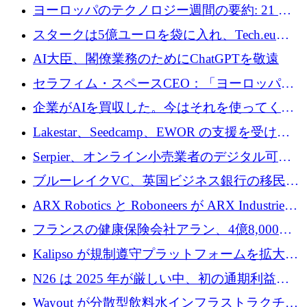
10社
ヨーロッパのテクノロジー週間の要約: 21 億
ユーロの取引と Tech.eu Funding Explorer
スタークは5億ユーロを袋に入れ、Tech.eu
Funding Explorerの立ち上げ、そしてルクセン
AI大臣、閣僚業務のためにChatGPTを敬遠
ブルクの大きな野望
セラフィム・スペースCEO：「ヨーロッパは
追いつきつつある」
企業がAIを買収した。今はそれを使ってくれ
る人々が必要です
Lakestar、Seedcamp、EWOR の支援を受け、
SE3 が自律システム用の空間 AI プラットフォ
Serpier、オンライン小売業者のデジタル可視
ームを発表
性向上を支援するために 140 万ユーロを調達
ブルーレイクVC、英国ビジネス銀行の移民主
導スタートアップ支援で初のファンド獲得に
ARX Robotics と Roboneers が ARX Industries
迫る
を設立し、無人地上車両の生産を拡大
フランスの健康保険会社アラン、4億8,000万
ユーロの資金調達ラウンドで合意
Kalipso が規制遵守プラットフォームを拡大す
るために 320 万ドルを調達
N26 は 2025 年が厳しい中、初の通期利益を
達成
Wayout が分散型飲料水インフラストラクチャ