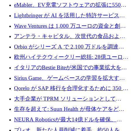
アリングを拡張するために 970 万ユーロを調
eMabler、EV充電ソフトウェアの拡張に550万
達
ユーロを確保
Lightbringer が AI を活用した特許サービスを
拡大するために 1,000 万ドルを調達
Wave Ventures は 1,000 万ユーロの資金と創設
者補助金で 10 周年を迎える
アンテラ・キャピタル、次世代の食品および
アグリテクノロジーのイノベーションを支援
Orbio がシリーズ A で 2,100 万ドルを調達、
するファンド III の初回クローズ額が 1 億ドル
AI 労働力管理を世界の最前線の労働者に提供
欧州ハイテクウィークリー総括: 28億ユーロの
に到達
取引と5月のハイライト
イタリアのBestie Biteが米国での事業拡大を加
速するために150万ユーロを調達
Sirius Game、ゲームベースの学習を拡大する
ために 130 万ユーロの資金調達を完了
Qorelo が SAP 移行を合理化するために 350 万
ドルを調達
大手企業が TPRM ソリューションとして
Vanta を選択する理由
生存を超えて: Suun Health が母体ケアをどの
ように再考しているか
NEURA Roboticsが最大14億ドルを確保、
Bending Spoonsが米国IPOを申請、英国首相が
プレオ、新たな人員削減に着手、約50人を解