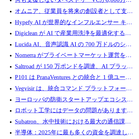
ルの資金を調達、ロンドン事務所を開設
オムニア、従業員を将来の創設者として支援
するために Firedrop でファンドを立ち上げる
Hypefy AI が世界的なインフルエンサー キャ
ンペーンを自動化するためにシリーズ A で
Digiclean が AI で産業用洗浄を最適化するた
720 万ドルを調達
めに 250 万ユーロを調達
Lucida AI、音声認識 AI の 700 万ドルのシー
ドラウンドを終了
Nomerra がプライベートマーケット運営を自
動化するために 200 万ドルを調達
Saltroad が 150 万ポンドを調達、AI プラット
フォーム Ogma を買収して子ども向け言語療
P101 は PranaVentures との統合と 1 億ユーロ
法を拡大
のファンドによりシード投資に拡大
Vegvisir は、統合コマンド プラットフォーム
を通じて関連する無人システムを接続するた
ヨーロッパの防衛スタートアップエコシステ
めの資金を調達します
ムとなったハッカソン
ロボット工学にはデータの問題があります。
Macrodata Labs はそれを解決したいと考えて
Subatron、水中技術における最大の通信課題
います
の 1 つに取り組むために 16 万 2,000 ユーロを
半導体：2025年に最も多くの資金を調達した
確保