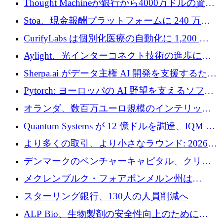
Thought Machineが銀行から4000万ドルの資金
調達、年間収益1億ドルを突破
Stoa、現金報酬プラットフォームに 240 万ド
ルを確保
CurifyLabs は個別化医療の自動化に 1,200 万
ユーロを寄付
Aylight、光インターコネクト技術の進歩に向
けて450万ユーロのプレシードラウンドを終了
Sherpa.ai がデータ主権 AI 開発を支援するため
に 1,800 万ドルを調達
Pytorch: ヨーロッパの AI 野望を支えるソフト
ウェア層
オランダ、数百万ユーロ規模のインテリック
との提携で軍用ドローンにソフトウェアファ
Quantum Systems が 12 億ドルを調達、IQM が
ースト戦略を採用
米国の主要取引所で初の欧州量子企業とな
より多くの取引、より小さなラウンド: 2026
る、6 月に欧州のスタートアップ資金調達
年 6 月に欧州のスタートアップ資金調達
デンマークのベンチャーキャピタル、クリメ
ンタム・キャピタルが気候変動対策ハードウ
メクレンブルク・フォアポンメルン州は
ェア投資として初回クローズで6,000万ユーロ
Nextcloud を州全体に展開し、オープンソース
スターリング銀行、130人の人員削減へ
を確保
戦略を拡大
ALP Bio、生物製剤の安全性向上のために