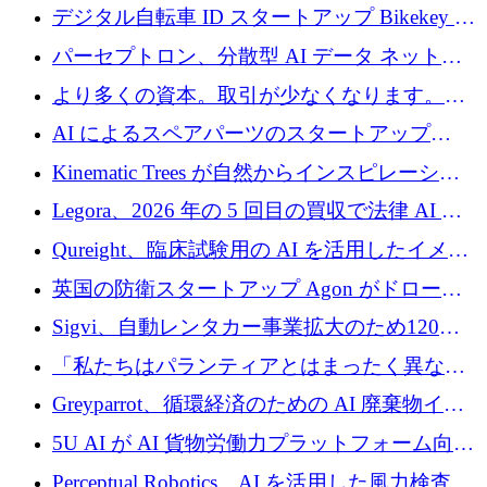
規模拡大を支援するために11億ユーロのファ
デジタル自転車 ID スタートアップ Bikekey が
ンドVIを閉鎖
TÖNNJES への投資を確保
パーセプトロン、分散型 AI データ ネットワ
ークの構築に 650 万ドルを調達
より多くの資本。取引が少なくなります。
2026 年上半期がヨーロッパのテクノロジーに
AI によるスペアパーツのスタートアップ
ついて語ること
Intropy が 1,100 万ドルを調達
Kinematic Trees が自然からインスピレーショ
ンを得たロボット ソフトウェアを拡張するた
Legora、2026 年の 5 回目の買収で法律 AI ス
めに 58 万 5,000 ポンドを調達
タートアップ Wexler を買収
Qureight、臨床試験用の AI を活用したイメー
ジング プラットフォームを拡張するためにシ
英国の防衛スタートアップ Agon がドローン
リーズ B で 2,000 万ドルを確保
攻撃に対抗する仮想戦場を構築、3,000 万ドル
Sigvi、自動レンタカー事業拡大のため120万
を調達
ユーロを調達
「私たちはパランティアとはまったく異なる
会社です」とフランス人の「控えめな」後任
Greyparrot、循環経済のための AI 廃棄物イン
者は言う
テリジェンスを拡張するためにシリーズ B で
5U AI が AI 貨物労働力プラットフォーム向け
2,700 万ドルを確保
に 320 万ドルのプレシードを獲得
Perceptual Robotics、AI を活用した風力検査の