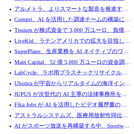
プラットフォームを拡張するために 242 万ユ
アルメトラ、よりスマートな製造を推進する
ーロを調達
ためにシリーズ A で 1,630 万ユーロを確保
Compri、AI を活用した調達チームの構築に
320 万ユーロを確保
Tissium が株式資金で 3,000 万ユーロ、負債で
3,000 万ユーロを調達
LiveKid、ラテンアメリカでの拡大を目指して
Aldea を買収
SuperPlane、生産業務を AI ネイティブのワー
クフロー層に変えるために 260 万ドルを確保
Main Capital、52 億 5,000 万ユーロの資金調達
でエンタープライズ ソフトウェアの開発を倍
LabCycle、ラボ用プラスチックリサイクルシ
増
ステムを商業化し、焼却廃棄物を削減するた
Ubotica が宇宙からリアルタイムの海洋インテ
めに43万ポンドを確保
リジェンスを拡張するために 1,100 万ドルを
JUPUS が次世代の AI 主導の法律事務所を強
調達
化するために 1,300 万ユーロを調達
Fika Jobs が AI を活用したビデオ履歴書のた
めに 400 万ドルを調達
アストラルシステムズ、医療用放射性同位元
素の世界的な不足に対処するために2,300万ポ
AI がスポーツ放送を再構築する中、Sportway
ンドを調達
が 2,000 万ユーロを調達