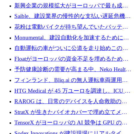
後、アムステルダムに根を張る
新興企業の規模拡大がヨーロッパで最も成功
した創業者を生み出す、アントラー氏が発見
Saible、建設業界の慢性的な支払い遅延危機に
対処するために 290 万ポンドを調達
花粉は電動バイクが待ち望んでいたバッテリ
ー交換ネットワークを構築している
Monumental、建設自動化を加速するためにシ
リーズ B で 3,200 万ドルを確保
自動運転の車がついに公道を走り始めこの国
が世界をリードしようとしている
Floatがヨーロッパの資金不足を埋めるために
シリーズAで450万ユーロを調達
予防健康診断の需要が高まる中、Neko Health
が 7 億ドルを調達
フィンランド、Bliq.ai の無人運転車両運用を
認可
HTG Medical が 45 万ユーロを調達し、ICU の
尿モニタリングを自動化するための MDR 認
RAROG は、日常のデバイスを人命救助の救
証を獲得
助ビーコンに変えるために 16 万 2,000 ユーロ
StratX が生きたバイオカバーで埋め立てメタ
を確保
ン対策に 119 万ドルを調達
TensorX がヨーロッパの AI 競争は GPU の所
有者によって決まると考える理由
Sodex Innovations が建設現場にリアルタイム