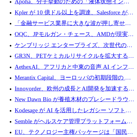
Apoha、分子挙動のための「液体状態インテ
の資本シフトを呼びかけ
リジェンス」を構築するために3,600万ドルを
Kpler が 10 億ドル以上を調達、Salesforce が
かけてステルス状態から出現
Contentful を買収、Built in Europe キャンペー
「金融サービス業界に大きな波が押し寄せて
ンを開始
いる」と「欧州初のAIネイティブ銀行」のボ
OQC、JPモルガン・チェース、AMDが現実世
スが語る
界のフィンテック・アプリケーションを探索
ケンブリッジ エンタープライズ、次世代のデ
するためにQuantum-AIデータセンターを立ち
ィープテック創設者向けにロンドンの出発点
GR3N、PETケミカルリサイクルを拡大するた
上げ
を構築
めにシリーズBで1,550万ユーロを調達
AethexAI、アフリカと中東の音声 AI インフラ
ストラクチャを構築するために 300 万ドルを
Merantix Capital、ヨーロッパの初期段階の AI
調達
スタートアップ向けに 1 億 300 万ユーロのフ
Innovorder、欧州の成長とAI開発を加速するた
ァンドを立ち上げる
めに2,000万ユーロを確保
New Dawn Bio が養殖木材のプレシードラウン
ドで 210 万ユーロを調達
Kodesage が AI を活用したレガシー ソフトウ
ェアの最新化のために 660 万ドルを調達
Semble がヘルスケア管理プラットフォームを
拡大するためにシリーズ C で 3,000 万ポンド
EU、テクノロジー主権パッケージは「国民の