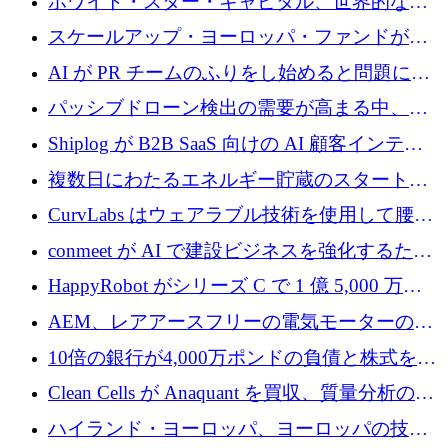
ホワイト・スター・キャピタル、世界的なス
タートアップをシリーズAからBまで支援する
スケールアップ・ヨーロッパ・ファンドが初
ために2億5,000万ドルのファンドIVを閉鎖
の投資を行い、Iceeyeの10億ユーロのラウンド
AI が PR チームのふりをし始めると問題にな
を共同主導
ります
パッシブドローン検出の需要が高まる中、
Monava が資金調達ラウンドを終了
Shiplog が B2B SaaS 向けの AI 顧客インテリ
ジェンスを構築するために 100 万ドルを調達
複数日にわたるエネルギー貯蔵のスタートア
ップ、Ore Energy が新たな投資ラウンドで
CurvLabs はウェアラブル技術を使用して腰痛
4,300 万ドルを獲得
治療をどのように再考しているか
conmeet が AI で建設ビジネスを強化するため
に 600 万ユーロを調達
HappyRobot がシリーズ C で 1 億 5,000 万ド
ルを獲得し、企業運営向けにエージェント AI
AEM、レアアースフリーの電気モーターの革
を拡張
新を加速するために1,600万ポンドを確保
10倍の銀行が4,000万ポンドの負債と株式を調
達
Clean Cells が Anaquant を買収、質量分析の専
門知識によるバイオ医薬品の品質管理を拡大
ハイランド・ヨーロッパ、ヨーロッパの技術