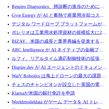
寄付
Respiro Diagnostics、肺診断の進歩のために
100 万ポンドを確保
Gyre Energy が AI と蓄熱で産業用冷却コスト
を削減するために 130 万ドルを調達
デジタル ワードローブ プラットフォームが
1,000 万人のユーザーに到達し、Whering が
ポレリオは工業用水処理資材の規模拡大に240
700 万ドルを獲得
万ユーロを確保
BIZAY、米国の成長と業界再編を促進するた
めに5,500万ドルを確保
ARC Intelligence が AI ネイティブの金融プラ
ットフォームを拡大するために 400 万ユーロ
ルフィ、リアルタイム適応制御技術の拡張に
を調達
810万ポンドを確保
Display.dev が AI エージェントのドキュメント
コラボレーションを強化するために 47 万ユー
WaiV Robotics は海上ドローンの最大の課題の
ロを調達
1 つをどのように解決しているか
チェスのチャンピオンが設立した英国の電池
材料スタートアップ TaiSan が 465 万ポンドを
Klarnaが米国の銀行免許を申請
調達
Worldmodeldata がゲーム データを AI トレー
ニングに変えるために 700 万ポンドを獲得