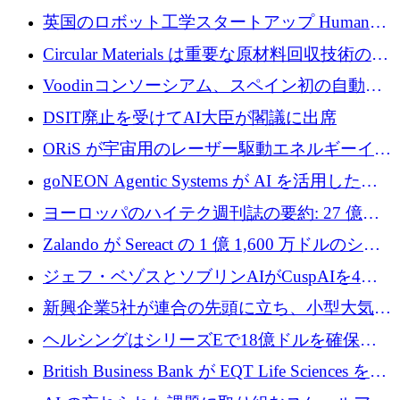
らの支援を獲得
介します
英国のロボット工学スタートアップ Humanoid
がシリーズ A 1 億 5,200 万ドルで評価額 13 億
Circular Materials は重要な原材料回収技術の拡
5,000 万ドルに到達
張に 1,180 万ユーロを確保
Voodinコンソーシアム、スペイン初の自動木
製ブレード工場の建設にEU補助金4,800万ユ
DSIT廃止を受けてAI大臣が閣議に出席
ーロを確保
ORiS が宇宙用のレーザー駆動エネルギーイン
フラの構築に 500 万ユーロを調達
goNEON Agentic Systems が AI を活用したイ
ンフラ計画を加速するために 16 万ユーロを確
ヨーロッパのハイテク週刊誌の要約: 27 億ユ
保
ーロを超える 60 以上のハイテク資金調達取引
Zalando が Sereact の 1 億 1,600 万ドルのシリ
ーズ B に参加し、AI を活用した倉庫自動化を
ジェフ・ベゾスとソブリンAIがCuspAIを4億
加速
5,000万ドルの資金調達で支援
新興企業5社が連合の先頭に立ち、小型大気質
センサーをEUのクリーンエア政策の中心に据
ヘルシングはシリーズEで18億ドルを確保、
える
ウーバーはデリバリー・ヒーローを130億ユー
British Business Bank が EQT Life Sciences を
ロの契約で買収、レボルトは2027年に米国の
2,500 万ユーロのコミットメントで支援