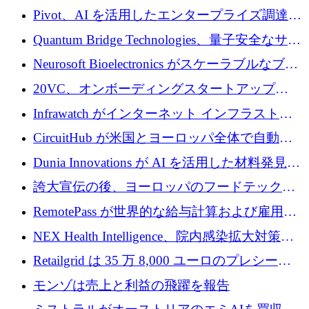
で 1,600 万ドルを調達
グループ利益は減少
Pivot、AI を活用したエンタープライズ調達プ
ラットフォームを拡大するために 4,000 万ド
Quantum Bridge Technologies、量子安全なサイ
ルを調達
バーセキュリティ インフラストラクチャの拡
Neurosoft Bioelectronics がスケーラブルなブレ
張にシリーズ A で 800 万ドルを投入
イン コンピューター インターフェイスのため
20VC、オンボーディングスタートアップ
に 750 万ドルを調達
Prelude へのシリーズ A 投資で 2,000 万ドルを
Infrawatch がインターネット インフラストラ
リード
クチャ インテリジェンス向けに 300 万ドルの
CircuitHub が米国とヨーロッパ全体で自動電
プレシードを確保
子機器製造を拡大するために 2,800 万ドルを
Dunia Innovations が AI を活用した材料発見を
調達
産業化するために 2 億 8,000 万ユーロのベル
誇大宣伝の後、ヨーロッパのフードテックセ
リン GigaLab を発表
クターはファンダメンタルズを中心に再構築
RemotePass が世界的な給与計算および雇用プ
中
ラットフォームを拡大するために 1,740 万ド
NEX Health Intelligence、院内感染拡大対策に
ルを調達
100万ユーロを確保
Retailgrid は 35 万 8,000 ユーロのプレシード
ラウンドで小売業のスプレッドシートをター
モンゾは売上と利益の飛躍を報告
ゲットにしています