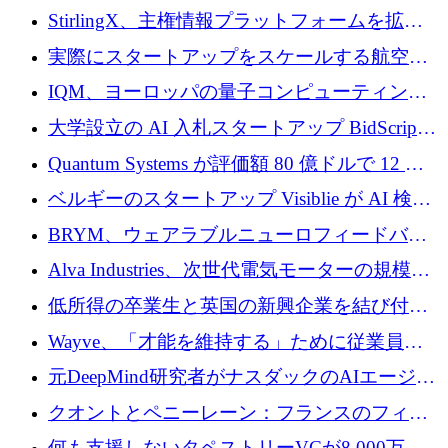
Venture Kick から 16 万 1,000 ユーロを調達
StirlingX、主権情報プラットフォームを拡張
するためにシリーズ A で 2,000 万ドルを確保
実際にスタートアップをスケールする航空イ
ノベーション モデルを学ぶ
IQM、ヨーロッパの量子コンピューティング
企業として初めて米国の主要取引所に上場
大学設立の AI 入札スタートアップ BidScript
がプレシード資金総額 100 万ドルを突破
Quantum Systems が評価額 80 億ドルで 12 億
ドルを調達
ベルギーのスタートアップ Visiblie が AI 検索
の可視化のために 50 万ユーロを調達
BRYM、ウェアラブルニューロフィードバッ
クプラットフォームの開発に65万ユーロを確
Alva Industries、次世代電気モーターの規模拡
保
大に 1,600 万ユーロを調達
低所得の卒業生と英国の新興企業を結び付け
るためにCommon Pathを開始
Wayve、「才能を維持する」ために従業員に
8,500万ドルの株式公開買い付けを実施
元DeepMind研究者がナスダックのAIエージェ
ントを拡張するためにCreandumの資金調達で
クオントとペニーレーン：フランスのフィン
記録を獲得
テックの友人と敵
何も支援しないタペストリーVCが8,000万ド