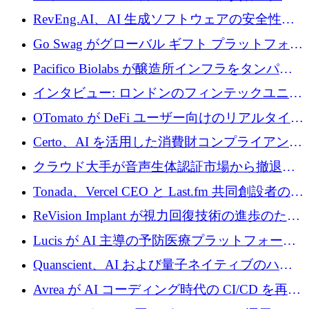
に400万ポンドを投資
RevEng.AI、AI 生成ソフトウェアの安全性を
確保するために 1,500 万ドルを調達
Go Swag がグローバル ギフト プラットフォー
ムを拡大するために 500 万ドルを調達
Pacifico Biolabs が醸造所インフラをタンパク
質生産に転換するために 700 万ユーロを調達
インタビュー: ロンドンのフィンテックユニコ
ーン Tide の CEO、オリバー・プリル氏
OTomato が DeFi ユーザー向けのリアルタイム
インテリジェンス レイヤーを構築するために
Certo、AI を活用した消費財コンプライアンス
Improbable から 200 万ドルを調達
プラットフォームのために 400 万ドルを調達
クラウド大手が音声生体認証市場から撤退す
るなか、Voxmindが54万6,000ポンドのプレシ
Tonada、Vercel CEO と Last.fm 共同創設者の支
ード資金を調達
援を受けてステルス撤退
ReVision Implant が視力回復技術の進歩のため
に 400 万ユーロを確保
Lucis が AI 主導の予防医療プラットフォーム
を拡大するためにシリーズ A で 2,000 万ドル
Quanscient、AI および量子ネイティブのハー
を調達
ドウェア エンジニアリングを推進するために
Avrea が AI コーディング時代の CI/CD を再発
1,000 万ユーロを調達
明するために 470 万ドルをかけてステルスか