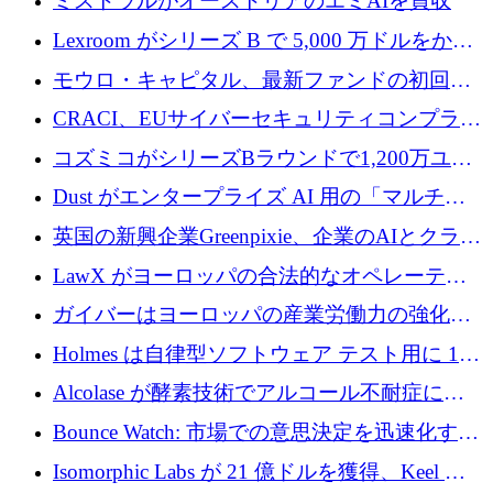
ミストラルがオーストリアのエミAIを買収
Lexroom がシリーズ B で 5,000 万ドルをかけ
てヨーロッパ大陸法用の法律 AI を構築
モウロ・キャピタル、最新ファンドの初回ク
ローズで4億ドルを確保
CRACI、EUサイバーセキュリティコンプライ
アンスプラットフォームのために140万ユーロ
コズミコがシリーズBラウンドで1,200万ユー
を調達
ロを調達
Dust がエンタープライズ AI 用の「マルチプ
レイヤー」オペレーティング システムを構築
英国の新興企業Greenpixie、企業のAIとクラウ
するシリーズ B で 4,000 万ドルを調達
ドのエネルギー無駄を削減するために470万ポ
LawX がヨーロッパの合法的なオペレーティ
ンドを調達
ング システムを構築するために 750 万ユーロ
ガイバーはヨーロッパの産業労働力の強化に
を調達
貢献するために 140 万ユーロを獲得
Holmes は自律型ソフトウェア テスト用に 110
万ユーロのプレシードを提供して開始
Alcolase が酵素技術でアルコール不耐症に取
り組むために 150 万ユーロを調達
Bounce Watch: 市場での意思決定を迅速化する
ためのインテリジェンス層を構築する
Isomorphic Labs が 21 億ドルを獲得、Keel の