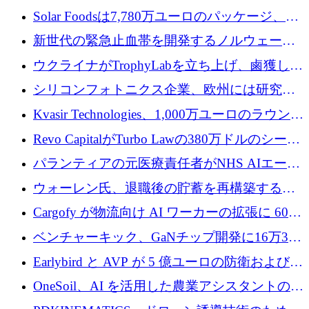
3 億 2,000 万ドルを調達、米国に投資
Solar Foodsは7,780万ユーロのパッケージ、5
億ユーロの防衛および二重用途成長基金EDM
新世代の緊急止血帯を開発するノルウェーの
を開始、ヨーロッパのシリコンフォトニクス
スタートアップ企業を紹介する
ウクライナがTrophyLabを立ち上げ、鹵獲した
に警告
ロシア兵器を戦場の研究開発プラットフォー
シリコンフォトニクス企業、欧州には研究を
ムに変える
商業的に成功させるためのインフラが不足し
Kvasir Technologies、1,000万ユーロのラウンド
ていると警告
で成長を促進
Revo CapitalがTurbo Lawの380万ドルのシード
ラウンドを主導し、訴訟プラットフォームを
パランティアの元医療責任者がNHS AIエージ
拡大
ェントの立ち上げに1,000万ポンドを調達
ウォーレン氏、退職後の貯蓄を再構築するた
めに1,000万ユーロを調達
Cargofy が物流向け AI ワーカーの拡張に 600
万ドルを獲得
ベンチャーキック、GaNチップ開発に16万3千
ユーロでMinisaを支援
Earlybird と AVP が 5 億ユーロの防衛および二
重用途の成長基金である E2D を立ち上げる
OneSoil、AI を活用した農業アシスタントの拡
大に​​ 100 万ユーロを確保