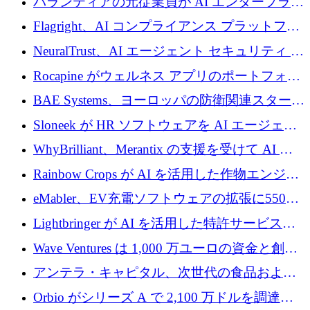
パランティアの元従業員が AI エンタープライ
ズ スタートアップの Conduct に 6,000 万ドル
Flagright、AI コンプライアンス プラットフォ
を調達
ームを拡張するためにシリーズ A で 1,250 万
NeuralTrust、AI エージェント セキュリティ プ
ドルを確保
ラットフォームの拡張に 2,000 万ドルを調達
Rocapine がウェルネス アプリのポートフォリ
オを拡大するためにシリーズ A で 1,300 万ド
BAE Systems、ヨーロッパの防衛関連スタート
ルを調達
アップの規模拡大を支援するために 5,000 万
Sloneek が HR ソフトウェアを AI エージェン
ユーロの支援を開始
トに変えるために 600 万ドルを調達
WhyBrilliant、Merantix の支援を受けて AI 求
人マッチングを拡大するために 100 万ユーロ
Rainbow Crops が AI を活用した作物エンジニ
を調達
アリングを拡張するために 970 万ユーロを調
eMabler、EV充電ソフトウェアの拡張に550万
達
ユーロを確保
Lightbringer が AI を活用した特許サービスを
拡大するために 1,000 万ドルを調達
Wave Ventures は 1,000 万ユーロの資金と創設
者補助金で 10 周年を迎える
アンテラ・キャピタル、次世代の食品および
アグリテクノロジーのイノベーションを支援
Orbio がシリーズ A で 2,100 万ドルを調達、
するファンド III の初回クローズ額が 1 億ドル