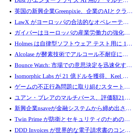
Dust がエンタープライズ AI 用の「マルチプ
レイヤー」オペレーティング システムを構築
英国の新興企業Greenpixie、企業のAIとクラウ
するシリーズ B で 4,000 万ドルを調達
ドのエネルギー無駄を削減するために470万ポ
LawX がヨーロッパの合法的なオペレーティ
ンドを調達
ング システムを構築するために 750 万ユーロ
ガイバーはヨーロッパの産業労働力の強化に
を調達
貢献するために 140 万ユーロを獲得
Holmes は自律型ソフトウェア テスト用に 110
万ユーロのプレシードを提供して開始
Alcolase が酵素技術でアルコール不耐症に取
り組むために 150 万ユーロを調達
Bounce Watch: 市場での意思決定を迅速化する
ためのインテリジェンス層を構築する
Isomorphic Labs が 21 億ドルを獲得、Keel の
ネオバンク後の軸、ポーランドのソフトウェ
ゲームの不正行為問題に取り組むスタートア
ア進化
ップを紹介する
ユアン・ブレアのマルチバース、評価額21億
ドルで7,000万ドルを調達
新興企業nsaveが金融システムから締め出され
たシリア人に国際銀行アクセスをもたらす
Twin Prime が防衛とセキュリティのためのフ
ロンティア AI モデルを構築するために 1,000
DDD Invoices が世界的な電子請求書のコンプ
万ドルのプレシードを獲得