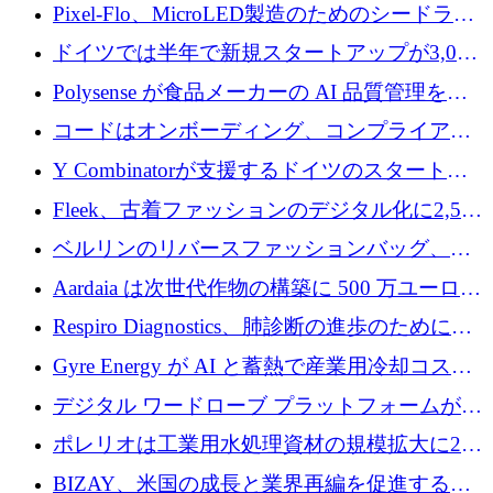
ンティティの未来を推進するために350万ユー
Pixel-Flo、MicroLED製造のためのシードラウ
ロを調達
ンドで525万ポンドを獲得
ドイツでは半年で新規スタートアップが3,000
社という記録を目の当たりにし、涙を流すハ
Polysense が食品メーカーの AI 品質管理を拡
ンブルク
張するために 1,070 万ドルを調達
コードはオンボーディング、コンプライアン
ス、支払いを統合するために 640 万ポンドを
Y Combinatorが支援するドイツのスタートア
確保
ップFintoが340万ドルを調達、シリコンバレ
Fleek、古着ファッションのデジタル化に2,500
ーではなくミュンヘンを選んだと語る
万ドルを確保
ベルリンのリバースファッションバッグ、繊
維仕分け規模拡大に7桁の資金調達
Aardaia は次世代作物の構築に 500 万ユーロを
寄付
Respiro Diagnostics、肺診断の進歩のために
100 万ポンドを確保
Gyre Energy が AI と蓄熱で産業用冷却コスト
を削減するために 130 万ドルを調達
デジタル ワードローブ プラットフォームが
1,000 万人のユーザーに到達し、Whering が
ポレリオは工業用水処理資材の規模拡大に240
700 万ドルを獲得
万ユーロを確保
BIZAY、米国の成長と業界再編を促進するた