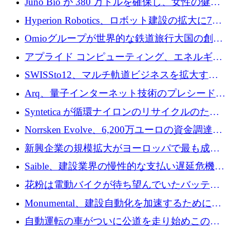
Juno Bio が 380 万ドルを確保し、女性の健康
ォームを構築
専用の初のシーケンスラボを開設
Hyperion Robotics、ロボット建設の拡大に740
万ドルを確保
Omioグループが世界的な鉄道旅行大国の創設
を目指してRail Europeを買収
アプライド コンピューティング、エネルギー
向け基盤 AI の拡張に 2,000 万ドルを調達
SWISSto12、マルチ軌道ビジネスを拡大する
ためにシリーズCで7,000万ドルを調達
Arq、量子インターネット技術のプレシードと
して140万ドルを確保
Syntetica が循環ナイロンのリサイクルのため
にシリーズ A で 3,000 万ドルを調達
Norrsken Evolve、6,200万ユーロの資金調達
後、アムステルダムに根を張る
新興企業の規模拡大がヨーロッパで最も成功
した創業者を生み出す、アントラー氏が発見
Saible、建設業界の慢性的な支払い遅延危機に
対処するために 290 万ポンドを調達
花粉は電動バイクが待ち望んでいたバッテリ
ー交換ネットワークを構築している
Monumental、建設自動化を加速するためにシ
リーズ B で 3,200 万ドルを確保
自動運転の車がついに公道を走り始めこの国