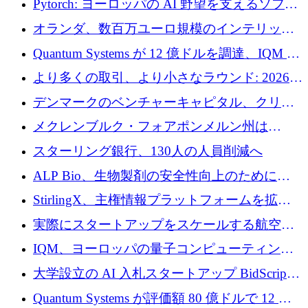
Pytorch: ヨーロッパの AI 野望を支えるソフト
ウェア層
オランダ、数百万ユーロ規模のインテリック
との提携で軍用ドローンにソフトウェアファ
Quantum Systems が 12 億ドルを調達、IQM が
ースト戦略を採用
米国の主要取引所で初の欧州量子企業とな
より多くの取引、より小さなラウンド: 2026
る、6 月に欧州のスタートアップ資金調達
年 6 月に欧州のスタートアップ資金調達
デンマークのベンチャーキャピタル、クリメ
ンタム・キャピタルが気候変動対策ハードウ
メクレンブルク・フォアポンメルン州は
ェア投資として初回クローズで6,000万ユーロ
Nextcloud を州全体に展開し、オープンソース
スターリング銀行、130人の人員削減へ
を確保
戦略を拡大
ALP Bio、生物製剤の安全性向上のために
Venture Kick から 16 万 1,000 ユーロを調達
StirlingX、主権情報プラットフォームを拡張
するためにシリーズ A で 2,000 万ドルを確保
実際にスタートアップをスケールする航空イ
ノベーション モデルを学ぶ
IQM、ヨーロッパの量子コンピューティング
企業として初めて米国の主要取引所に上場
大学設立の AI 入札スタートアップ BidScript
がプレシード資金総額 100 万ドルを突破
Quantum Systems が評価額 80 億ドルで 12 億