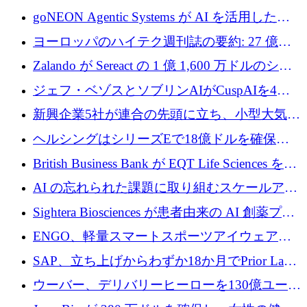
フラの構築に 500 万ユーロを調達
goNEON Agentic Systems が AI を活用したイ
ンフラ計画を加速するために 16 万ユーロを確
ヨーロッパのハイテク週刊誌の要約: 27 億ユ
保
ーロを超える 60 以上のハイテク資金調達取引
Zalando が Sereact の 1 億 1,600 万ドルのシリ
ーズ B に参加し、AI を活用した倉庫自動化を
ジェフ・ベゾスとソブリンAIがCuspAIを4億
加速
5,000万ドルの資金調達で支援
新興企業5社が連合の先頭に立ち、小型大気質
センサーをEUのクリーンエア政策の中心に据
ヘルシングはシリーズEで18億ドルを確保、
える
ウーバーはデリバリー・ヒーローを130億ユー
British Business Bank が EQT Life Sciences を
ロの契約で買収、レボルトは2027年に米国の
2,500 万ユーロのコミットメントで支援
AI の忘れられた課題に取り組むスケールアッ
銀行を立ち上げる
プを実現: カメラロール
Sightera Biosciences が患者由来の AI 創薬プラ
ットフォームを拡大するために 300 万ユーロ
ENGO、軽量スマートスポーツアイウェアの
のプレシードをクローズ
進歩のために510万ユーロを調達
SAP、立ち上げからわずか18か月でPrior Labs
を10億ユーロ以上の契約で買収
ウーバー、デリバリーヒーローを130億ユーロ
の契約で買収、99か国にまたがるプラットフ