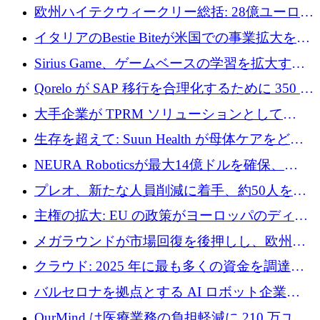
AI 労働力管理を世界の最前線の労働者に提供
欧州ハイテクウィークリー総括: 28億ユーロの
に到達
取引と5月のハイライト
イタリアのBestie Biteが米国での事業拡大を加
速するために150万ユーロを調達
Sirius Game、ゲームベースの学習を拡大する
ために 130 万ユーロの資金調達を完了
Qorelo が SAP 移行を合理化するために 350 万
ドルを調達
大手企業が TPRM ソリューションとして
Vanta を選択する理由
生存を超えて: Suun Health が母体ケアをどの
ように再考しているか
NEURA Roboticsが最大14億ドルを確保、
Bending Spoonsが米国IPOを申請、英国首相が
プレオ、新たな人員削減に着手、約50人を解
4億ポンドのチップ計画を発表
雇
主権の拡大: EU の政策がヨーロッパのディー
プテック戦略をどのように再構築しているか
メガラウンドが市場回復を後押しし、欧州の
ハイテク資金調達は5月に105億ユーロに回復
クラウド: 2025 年に最も多くの資金を調達し
た 10 社
バルセロナを拠点とする AI ロボット企業
Theker が 8,500 万ドルを調達
OurMind は医療業務の負担軽減に 210 万ユー