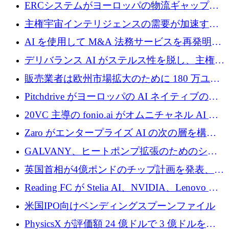
Aavuus が、スペースデブリ追跡に取り組むプ
ERCシステムがヨーロッパの物流ギャップを
レシード資金を獲得
埋めるために設計された重量物運搬用eVTOL
主権宇宙インテリジェンスの需要が加速する
であるVictorを発表
中、ICEYEは評価額100億ユーロ以上で4億
AI を使用して M&A 法務サービスを再発明す
5,000万ユーロを調達
るために 110 万ユーロを適切に確保
デリバランス AI がステルス性を脱し、主権の
あるエンタープライズ AI を強化
販売業者は欧州市場拡大のために 180 万ユー
ロを確保
Pitchdrive がヨーロッパの AI ネイティブの創
業者を支援するために 6,000 万ユーロを調達
20VC 主導の fonio.ai がオムニチャネル AI プ
ラットフォームのために 1,700 万ドルを調達
Zaro がエンタープライズ AI の次の層を構築
するために 510 万ドルを獲得
GALVANY、ヒートポンプ拡張のためのシー
ドラウンドで1,000万ユーロを確保
英国首相が4億ポンドのチップ計画を発表、英
国の新興企業は「ここで拡大」し「ここに留
Reading FC が Stelia AI、NVIDIA、Lenovo と
まる」
協力して AI Center of Excellence を立ち上げ
米国IPO向けベンディングスプーンファイル
PhysicsX が評価額 24 億ドルで 3 億ドルを調