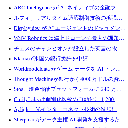
めに5,500万ドルを確保
ARC Intelligence が AI ネイティブの金融プラ
ットフォームを拡大するために 400 万ユーロ
ルフィ、リアルタイム適応制御技術の拡張に
を調達
810万ポンドを確保
Display.dev が AI エージェントのドキュメント
コラボレーションを強化するために 47 万ユー
WaiV Robotics は海上ドローンの最大の課題の
ロを調達
1 つをどのように解決しているか
チェスのチャンピオンが設立した英国の電池
材料スタートアップ TaiSan が 465 万ポンドを
Klarnaが米国の銀行免許を申請
調達
Worldmodeldata がゲーム データを AI トレー
ニングに変えるために 700 万ポンドを獲得
Thought Machineが銀行から4000万ドルの資金
調達、年間収益1億ドルを突破
Stoa、現金報酬プラットフォームに 240 万ド
ルを確保
CurifyLabs は個別化医療の自動化に 1,200 万
ユーロを寄付
Aylight、光インターコネクト技術の進歩に向
けて450万ユーロのプレシードラウンドを終了
Sherpa.ai がデータ主権 AI 開発を支援するため
に 1,800 万ドルを調達