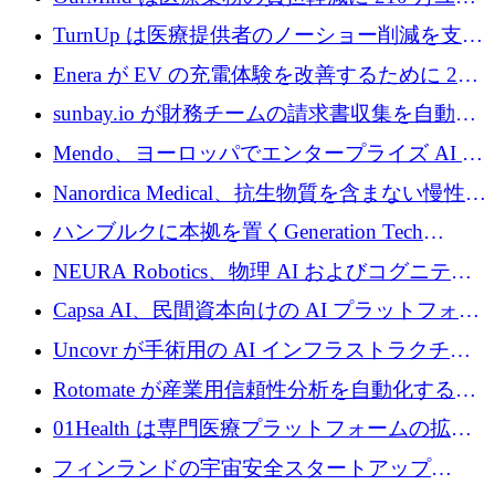
ロを寄付
TurnUp は医療提供者のノーショー削減を支援
するために 200 万ユーロを調達
Enera が EV の充電体験を改善するために 200
万ドルを調達
sunbay.io が財務チームの請求書収集を自動化
するために 55 万ユーロを調達
Mendo、ヨーロッパでエンタープライズ AI 導
入を拡大するために 1,200 万ユーロを確保
Nanordica Medical、抗生物質を含まない慢性創
傷治療薬を市場に投入するために 160 万ユー
ハンブルクに本拠を置くGeneration Tech
ロを調達
Partnersが5,000万ユーロのAIロールアップファ
NEURA Robotics、物理 AI およびコグニティ
ンドを立ち上げ
ブ ロボティクス プラットフォームを拡張する
Capsa AI、民間資本向けの AI プラットフォー
ためにシリーズ C で最大 14 億ドルを確保
ムを拡大するために 1,800 万ドルを調達
Uncovr が手術用の AI インフラストラクチャ
を構築するために 700 万ドルを調達
Rotomate が産業用信頼性分析を自動化するた
めに 210 万ユーロを調達
01Health は専門医療プラットフォームの拡大
に 1,500 万ドルを確保
フィンランドの宇宙安全スタートアップ