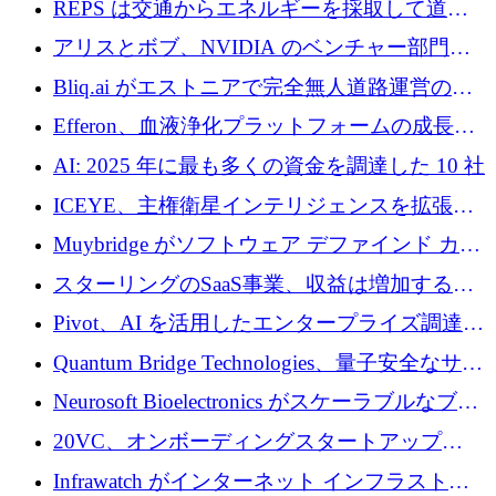
REPS は交通からエネルギーを採取して道路
での完全無人道路運営を承認
を発電所に変えるために 2,360 万ドルを調達
アリスとボブ、NVIDIA のベンチャー部門か
らの投資でシリーズ B を拡大
Bliq.ai がエストニアで完全無人道路運営の承
認を獲得
Efferon、血液浄化プラットフォームの成長に
250万ユーロを確保
AI: 2025 年に最も多くの資金を調達した 10 社
ICEYE、主権衛星インテリジェンスを拡張す
るために 3 億ユーロの信用枠を確保
Muybridge がソフトウェア デファインド カメ
ラ テクノロジーを拡張するためにシリーズ A
スターリングのSaaS事業、収益は増加するも
で 1,600 万ドルを調達
グループ利益は減少
Pivot、AI を活用したエンタープライズ調達プ
ラットフォームを拡大するために 4,000 万ド
Quantum Bridge Technologies、量子安全なサイ
ルを調達
バーセキュリティ インフラストラクチャの拡
Neurosoft Bioelectronics がスケーラブルなブレ
張にシリーズ A で 800 万ドルを投入
イン コンピューター インターフェイスのため
20VC、オンボーディングスタートアップ
に 750 万ドルを調達
Prelude へのシリーズ A 投資で 2,000 万ドルを
Infrawatch がインターネット インフラストラ