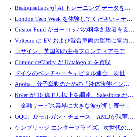
達
BeatpulseLabs が AI トレーニング データを拡
張するために 180 万ドルのプレシードを調達
London Tech Week を体験してください – テク
ノロジーがヨーロッパのイノベーションの未
Creator Fund がヨーロッパの科学創設者を支援
来を形作る場所
するために 5,600 万ドルを調達
Volteum は EV および混合車両の運用に電力を
供給するために 250 万ユーロを寄付
コサイン、英国初の主権フロンティアモデル
で業界の支援を確保
CommerceClarity が Katalogo.ai を買収
ドイツのベンチャーキャピタル連合、次世代
スタートアップの成長に向けて機関投資家へ
Apoha、分子挙動のための「液体状態インテ
の資本シフトを呼びかけ
リジェンス」を構築するために3,600万ドルを
Kpler が 10 億ドル以上を調達、Salesforce が
かけてステルス状態から出現
Contentful を買収、Built in Europe キャンペー
「金融サービス業界に大きな波が押し寄せて
ンを開始
いる」と「欧州初のAIネイティブ銀行」のボ
OQC、JPモルガン・チェース、AMDが現実世
スが語る
界のフィンテック・アプリケーションを探索
ケンブリッジ エンタープライズ、次世代のデ
するためにQuantum-AIデータセンターを立ち
ィープテック創設者向けにロンドンの出発点