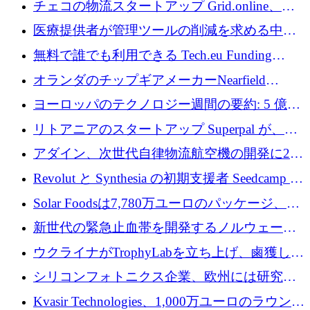
チェコの物流スタートアップ Grid.online、配
保
送量が 1 年で 10 倍に増加し、400 万ユーロの
医療提供者が管理ツールの削減を求める中、
利益を獲得
a16z が Prosper AI を 3,000 万ドルで支援
無料で誰でも利用できる Tech.eu Funding
Explorer のご紹介
オランダのチップギアメーカーNearfield
Instrumentsが3億8,000万ドルを調達
ヨーロッパのテクノロジー週間の要約: 5 億
8,500 万ユーロを超える 60 以上のテクノロジ
リトアニアのスタートアップ Superpal が、
ー資金調達取引
Slack 内に構築された AI コワーカー プラット
アダイン、次世代自律物流航空機の開発に250
フォームのために 50 万ユーロを調達
万ユーロを確保
Revolut と Synthesia の初期支援者 Seedcamp が
3 億 2,000 万ドルを調達、米国に投資
Solar Foodsは7,780万ユーロのパッケージ、5
億ユーロの防衛および二重用途成長基金EDM
新世代の緊急止血帯を開発するノルウェーの
を開始、ヨーロッパのシリコンフォトニクス
スタートアップ企業を紹介する
ウクライナがTrophyLabを立ち上げ、鹵獲した
に警告
ロシア兵器を戦場の研究開発プラットフォー
シリコンフォトニクス企業、欧州には研究を
ムに変える
商業的に成功させるためのインフラが不足し
Kvasir Technologies、1,000万ユーロのラウンド