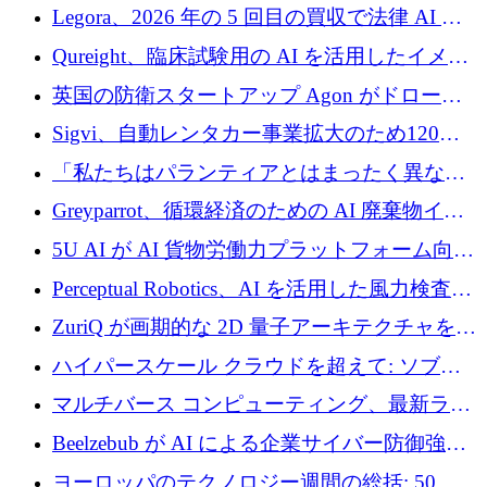
ンを得たロボット ソフトウェアを拡張するた
Legora、2026 年の 5 回目の買収で法律 AI ス
めに 58 万 5,000 ポンドを調達
タートアップ Wexler を買収
Qureight、臨床試験用の AI を活用したイメー
ジング プラットフォームを拡張するためにシ
英国の防衛スタートアップ Agon がドローン
リーズ B で 2,000 万ドルを確保
攻撃に対抗する仮想戦場を構築、3,000 万ドル
Sigvi、自動レンタカー事業拡大のため120万
を調達
ユーロを調達
「私たちはパランティアとはまったく異なる
会社です」とフランス人の「控えめな」後任
Greyparrot、循環経済のための AI 廃棄物イン
者は言う
テリジェンスを拡張するためにシリーズ B で
5U AI が AI 貨物労働力プラットフォーム向け
2,700 万ドルを確保
に 320 万ドルのプレシードを獲得
Perceptual Robotics、AI を活用した風力検査の
規模拡大に向けて 400 万ポンド以上を確保
ZuriQ が画期的な 2D 量子アーキテクチャを拡
張するために 2,550 万ドルを調達
ハイパースケール クラウドを超えて: ソブリ
ン コンピューティングに対する DFINITY の
マルチバース コンピューティング、最新ラウ
ビジョン
ンドで最大 5 億 7,000 万ドルを目標
Beelzebub が AI による企業サイバー防御強化
のために 300 万ユーロを調達
ヨーロッパのテクノロジー週間の総括: 50 以