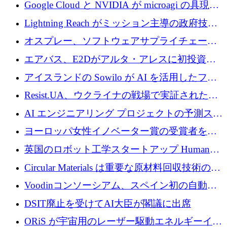
の新たな二次株式売却を確認
Google Cloud と NVIDIA が microagi の具現化
された AI の野望を推進
Lightning Reach がミッション主導の政府技術
グループとしてポートフォリオを拡大し ETG
オスプレー、ソフトウェアサプライチェーン
に買収
攻撃を阻止するために265万ドルを確保
エアバス、E2Dがアルタ・アレスに初投資、
欧州防衛技術ファンドに5億ユーロを拠出
アイスランドの Sowilo が AI を活用したファ
ッション製品インテリジェンス プラットフォ
Resist.UA、ウクライナの戦場で実証された防
ームを拡大するためにプレシードを調達
衛技術を拡大するために5,000万ユーロの欧州
AI エンジニアリング プロジェクトの予測スタ
基金を立ち上げる
ートアップ Cascade が a16z アクセラレータか
ヨーロッパ女性イノベーター賞の受賞者を紹
らの支援を獲得
介します
英国のロボット工学スタートアップ Humanoid
がシリーズ A 1 億 5,200 万ドルで評価額 13 億
Circular Materials は重要な原材料回収技術の拡
5,000 万ドルに到達
張に 1,180 万ユーロを確保
Voodinコンソーシアム、スペイン初の自動木
製ブレード工場の建設にEU補助金4,800万ユ
DSIT廃止を受けてAI大臣が閣議に出席
ーロを確保
ORiS が宇宙用のレーザー駆動エネルギーイン