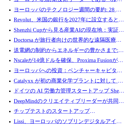
ファンドを立ち上げる
ングは、180億ドルの評価額で18億ドルのシリ
ヨーロッパのテクノロジー週間の要約: 28 億
ーズEを確保
ユーロを超える 70 以上のテクノロジー資金調
Revolut、米国の銀行を2027年に設立すると米
達取引
国の社長が語る
Shenzhi Cupから見る産業AIの現在地：実証と
産業実装への道筋
Doctorsa が旅行者向けの世界的な遠隔医療プ
ラットフォームを拡大するために 100 万ユー
送電網の制約からエネルギーの豊かさまで:
ロを調達
Envision の Gobi X がヨーロッパの AI の未来
Nscaleが14億ドルを確保、Proxima Fusionが4
にどのように貢献できるか
億1,100万ユーロを獲得、Invest EuropeはVCの
ヨーロッパへの投資：ベンチャーキャピタル
回復を見込む
が過去2番目に高い水準に到達
Catalyxx が初の商業化学プラントに対して EU
から 2,000 万ユーロ以上の支援を獲得
ドイツの AI 労働力管理スタートアップ Sherpa
がプレシードで 220 万ドルを調達
DeepMindのクリエイティブリーダーが共同設
立したAIライティングのスタートアップが
チップテストのスタートアップ
1,300万ドルのシード投資を調達
QuantumDiamondsが株式資金で1,500万ユーロ
Lissi、ヨーロッパのソブリンデジタルアイデ
を調達