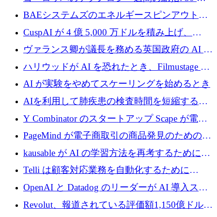
上の取引に 10 億ユーロ以上を投資
BAEシステムズのエネルギースピンアウト原
子力タービンが1500万ポンドの資金調達でス
CuspAI が 4 億 5,000 万ドルを積み上げ、
テルスから浮上
Resist.UA が 5,000 万ユーロの基金を立ち上
ヴァランス卿が議長を務める英国政府の AI タ
げ、DSIT が廃止される
スクフォースが発足
ハリウッドが AI を恐れたとき、Filmustage は
代わりにプリプロダクションに賭けました
AI が実験をやめてスケーリングを始めるとき
AIを利用して肺疾患の検査時間を短縮する英
国のヘルステック挑戦者が1900万ドルを獲得
Y Combinator のスタートアップ Scape が電子
メールを再考するために 320 万ドルを調達し
PageMind が電子商取引の商品発見のための
てステルスから浮上
AI を拡張するために 120 万ユーロを調達
kausable が AI の学習方法を再考するために
1,200 万ユーロを調達
Telli は顧客対応業務を自動化するために
1,500 万ドルのシードを確保
OpenAI と Datadog のリーダーが AI 導入スタ
ートアップ Arrakis を支援
Revolut、報道されている評価額1,150億ドルで