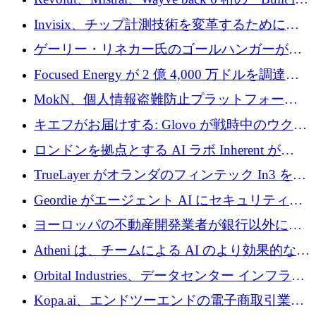
ルを調達
Europe」キャンペーン
Invisix、チップ計測技術を変革するために
2,000 万ユーロのシードラウンドを完了
ゲーリー・リネカー氏のゴールハンガーがVC
事業を開始
Focused Energy が 2 億 4,000 万ドルを調達、
TrueLayer が In3 を買収、ロンドンが首位の座
MokN、個人情報盗難防止プラットフォーム
を奪還
の成長のためにシリーズ A で 1,500 万ドルを
キエフがお届けする: Glovo が戦時中のウクラ
調達
イナで最も急速に成長する市場の 1 つをどの
ロンドンを拠点とする AI ラボ Inherent が
ように拡大したか
5,000 万ドルの資金調達でステルスから浮上
TrueLayer がオランダのフィンテック In3 を買
収、チェックアウト時にクレジットを提供
Geordie がエージェント AI にセキュリティと
ガバナンスをもたらすために 3,000 万ドルを
ヨーロッパの不動産開発業者が銀行以外にも
調達
目を向けているため、InRentoの資金調達額は
Atheni は、チームによる AI のより効果的な使
1億ユーロを突破
用を支援するために 35 万ポンドを確保
Orbital Industries、データセンター インフラス
トラクチャ システムの拡張に 5,000 万ドルを
Kopa.ai、エンドツーエンドの電子商取引業務
確保