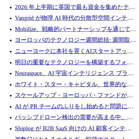
2026 年上半期に英国で最も資金を集めたテク
ノロジー企業
Vangrid が物理 AI 時代の分散型空間インテリ
ジェンス ネットワークを構築するために 900
Mobilize、戦略的パートナーシップを通じて通
万ドルのシードを調達
信ソフトウェア会社を拡大するための投資部
ヨーロッパのテクノロジー週間総括: 週間取引
門を立ち上げる
額 8 億 7,800 万ユーロと 2026 年上半期の主要
ニューヨークに本社を置くAIスタートアップ
トレンド
Modal Labsがロンドンオフィスを開設
明日の重要なテクノロジーを構築するフォト
ニクスのスケールアップに対応する
Neuraspace、AI 宇宙インテリジェンス プラッ
トフォームの拡大に 1,560 万ユーロを投資
ホワイト・スター・キャピタル、世界的なス
タートアップをシリーズAからBまで支援する
スケールアップ・ヨーロッパ・ファンドが初
ために2億5,000万ドルのファンドIVを閉鎖
の投資を行い、Iceeyeの10億ユーロのラウンド
AI が PR チームのふりをし始めると問題にな
を共同主導
ります
パッシブドローン検出の需要が高まる中、
Monava が資金調達ラウンドを終了
Shiplog が B2B SaaS 向けの AI 顧客インテリ
ジェンスを構築するために 100 万ドルを調達