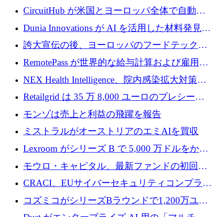
リード
クチャ インテリジェンス向けに 300 万ドルの
CircuitHub が米国とヨーロッパ全体で自動電
プレシードを確保
子機器製造を拡大するために 2,800 万ドルを
Dunia Innovations が AI を活用した材料発見を
調達
産業化するために 2 億 8,000 万ユーロのベル
誇大宣伝の後、ヨーロッパのフードテックセ
リン GigaLab を発表
クターはファンダメンタルズを中心に再構築
RemotePass が世界的な給与計算および雇用プ
中
ラットフォームを拡大するために 1,740 万ド
NEX Health Intelligence、院内感染拡大対策に
ルを調達
100万ユーロを確保
Retailgrid は 35 万 8,000 ユーロのプレシード
ラウンドで小売業のスプレッドシートをター
モンゾは売上と利益の飛躍を報告
ゲットにしています
ミストラルがオーストリアのエミAIを買収
Lexroom がシリーズ B で 5,000 万ドルをかけ
てヨーロッパ大陸法用の法律 AI を構築
モウロ・キャピタル、最新ファンドの初回ク
ローズで4億ドルを確保
CRACI、EUサイバーセキュリティコンプライ
アンスプラットフォームのために140万ユーロ
コズミコがシリーズBラウンドで1,200万ユー
を調達
ロを調達