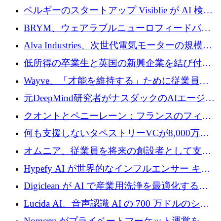
ドルを調達
ベルギーのスタートアップ Visiblie が AI 検索
の可視化のために 50 万ユーロを調達
BRYM、ウェアラブルニューロフィードバッ
クプラットフォームの開発に65万ユーロを確
Alva Industries、次世代電気モーターの規模拡
保
大に 1,600 万ユーロを調達
低所得の卒業生と英国の新興企業を結び付け
るためにCommon Pathを開始
Wayve、「才能を維持する」ために従業員に
8,500万ドルの株式公開買い付けを実施
元DeepMind研究者がナスダックのAIエージェ
ントを拡張するためにCreandumの資金調達で
クオントとペニーレーン：フランスのフィン
記録を獲得
テックの友人と敵
何も支援しないタペストリーVCが8,000万ド
ルの資金を調達、ロンドン事務所を開設
オムニア、従業員を将来の創設者として支援
するために Firedrop でファンドを立ち上げる
Hypefy AI が世界的なインフルエンサー キャ
ンペーンを自動化するためにシリーズ A で
Digiclean が AI で産業用洗浄を最適化するた
720 万ドルを調達
めに 250 万ユーロを調達
Lucida AI、音声認識 AI の 700 万ドルのシー
ドラウンドを終了
Nomerra がプライベートマーケット運営を自