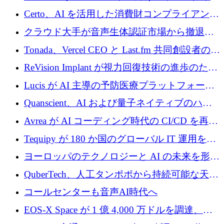
インテリジェンス レイヤーを構築するために
Certo、AI を活用した消費財コンプライアンス
Improbable から 200 万ドルを調達
プラットフォームのために 400 万ドルを調達
クラウド大手が音声生体認証市場から撤退す
るなか、Voxmindが54万6,000ポンドのプレシ
Tonada、Vercel CEO と Last.fm 共同創設者の支
ード資金を調達
援を受けてステルス撤退
ReVision Implant が視力回復技術の進歩のため
に 400 万ユーロを確保
Lucis が AI 主導の予防医療プラットフォーム
を拡大するためにシリーズ A で 2,000 万ドル
Quanscient、AI および量子ネイティブのハー
を調達
ドウェア エンジニアリングを推進するために
Avrea が AI コーディング時代の CI/CD を再発
1,000 万ユーロを調達
明するために 470 万ドルをかけてステルスか
Tequipy が 180 か国のグローバル IT 運用を自
ら浮上
動化するために 300 万ユーロ以上を調達
ヨーロッパのテクノロジーと AI の未来を形作
る: イノベーション リーダーが Nexus
QuberTech、人工タンポポから持続可能な天然
Luxembourg 2026 に集まる理由
ゴムを開発するために 340 万ポンドを調達
コールセンターも音声AI時代へ
EOS-X Space が 1 億 4,000 万ドルを調達、
Mistral が Emmi AI を買収、Bliq がエストニア