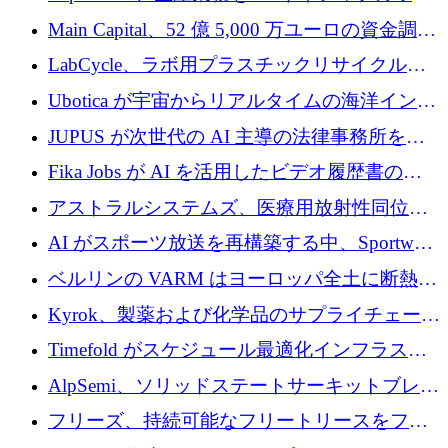
クフロー層に変えるために 260 万ドルを確保
Main Capital、52 億 5,000 万ユーロの資金調達
でエンタープライズ ソフトウェアの開発を倍
LabCycle、ラボ用プラスチックリサイクルシ
増
ステムを商業化し、焼却廃棄物を削減するた
Ubotica が宇宙からリアルタイムの海洋インテ
めに43万ポンドを確保
リジェンスを拡張するために 1,100 万ドルを
JUPUS が次世代の AI 主導の法律事務所を強
調達
化するために 1,300 万ユーロを調達
Fika Jobs が AI を活用したビデオ履歴書のた
めに 400 万ドルを調達
アストラルシステムズ、医療用放射性同位元
素の世界的な不足に対処するために2,300万ポ
AI がスポーツ放送を再構築する中、Sportway
ンドを調達
が 2,000 万ユーロを調達
ベルリンの VARM はヨーロッパ全土に断熱材
を拡張するために 1,750 万ユーロを投資
Kyrok、製薬および化学品のサプライチェーン
に AI を導入するために 310 万ユーロを確保
Timefold がスケジュール最適化インフラスト
ラクチャを拡張するためにシリーズ A で
AlpSemi、ソリッドステートサーキットブレー
1,300 万ドルを調達
カー技術の進歩のために1,700万ユーロを調達
フリーズ、持続可能なフリートリースをフラ
ンス全土に拡大するために1,300万ユーロを確