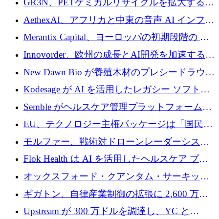
GR3N、PETケミカルリサイクルを拡大するた
上げ
を構築
めにシリーズBで1,550万ユーロを調達
AethexAI、アフリカと中東の音声 AI インフラ
ストラクチャを構築するために 300 万ドルを
Merantix Capital、ヨーロッパの初期段階の AI
調達
スタートアップ向けに 1 億 300 万ユーロのフ
Innovorder、欧州の成長とAI開発を加速するた
ァンドを立ち上げる
めに2,000万ユーロを確保
New Dawn Bio が養殖木材のプレシードラウン
ドで 210 万ユーロを調達
Kodesage が AI を活用したレガシー ソフトウ
ェアの最新化のために 660 万ドルを調達
Semble がヘルスケア管理プラットフォームを
拡大するためにシリーズ C で 3,000 万ポンド
EU、テクノロジー主権パッケージは「国民の
を調達
保護」に関するものだと発言
モルファー、戦術対ドローンレーダーシステ
ムを最前線に近づけるために150万ユーロを調
Flok Health は AI を活用したヘルスケア プラ
達
ットフォームの成長に 1,250 万ドルを投資
オックスフォード・クアンタム・サーキット
が「成人向け」2億6,000万ポンドの資金調達
ギガトン、自律産業制御の拡張に 2,600 万ド
ラウンドを獲得
ルを調達
Upstream が 300 万ドルを調達し、YC と