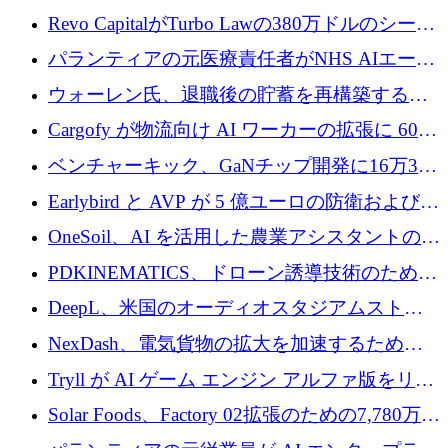
ていると警告
で成長を促進
Revo CapitalがTurbo Lawの380万ドルのシード
ラウンドを主導し、訴訟プラットフォームを
パランティアの元医療責任者がNHS AIエージ
拡大
ェントの立ち上げに1,000万ポンドを調達
ウォーレン氏、退職後の貯蓄を再構築するた
めに1,000万ユーロを調達
Cargofy が物流向け AI ワーカーの拡張に 600
万ドルを獲得
ベンチャーキック、GaNチップ開発に16万3千
ユーロでMinisaを支援
Earlybird と AVP が 5 億ユーロの防衛および二
重用途の成長基金である E2D を立ち上げる
OneSoil、AI を活用した農業アシスタントの拡
大に​​ 100 万ユーロを確保
PDKINEMATICS、ドローン誘導技術のために
200 万ユーロを調達
DeepL、米国のオーディオスタジアムストリ
ーミング事業Mixhaloを買収
NexDash、電気貨物の拡大を加速するために
EIT Urban Mobilityから250万ユーロを確保
Tryll が AI ゲーム エンジン アルファ版をリリ
ースし、60 万ドルのプレシード資金を確保
Solar Foods、Factory 02拡張のための7,780万ユ
ーロの資金調達パッケージを獲得