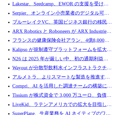
る人々が必要です
Lakestar、Seedcamp、EWOR の支援を受け、
SE3 が自律システム用の空間 AI プラットフォ
Serpier、オンライン小売業者のデジタル可視
ームを発表
性向上を支援するために 140 万ユーロを調達
ブルーレイクVC、英国ビジネス銀行の移民主
導スタートアップ支援で初のファンド獲得に
ARX Robotics と Roboneers が ARX Industries
迫る
を設立し、無人地上車両の生産を拡大
フランスの健康保険会社アラン、4億8,000万
ユーロの資金調達ラウンドで合意
Kalipso が規制遵守プラットフォームを拡大す
るために 320 万ドルを調達
N26 は 2025 年が厳しい中、初の通期利益を
達成
Wayout が分散型飲料水インフラストラクチャ
プラットフォームを拡張するために 242 万ユ
アルメトラ、よりスマートな製造を推進する
ーロを調達
ためにシリーズ A で 1,630 万ユーロを確保
Compri、AI を活用した調達チームの構築に
320 万ユーロを確保
Tissium が株式資金で 3,000 万ユーロ、負債で
3,000 万ユーロを調達
LiveKid、ラテンアメリカでの拡大を目指して
Aldea を買収
SuperPlane、生産業務を AI ネイティブのワー