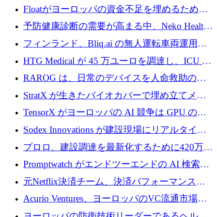
が世界をリードしようとしている
Floatがヨーロッパの資金不足を埋めるために
シリーズAで450万ユーロを調達
予防健康診断の需要が高まる中、Neko Health
が 7 億ドルを調達
フィンランド、Bliq.ai の無人運転車両運用を
認可
HTG Medical が 45 万ユーロを調達し、ICU の
尿モニタリングを自動化するための MDR 認
RAROG は、日常のデバイスを人命救助の救
証を獲得
助ビーコンに変えるために 16 万 2,000 ユーロ
StratX が生きたバイオカバーで埋め立てメタ
を確保
ン対策に 119 万ドルを調達
TensorX がヨーロッパの AI 競争は GPU の所
有者によって決まると考える理由
Sodex Innovations が建設現場にリアルタイム
のインテリジェンスをもたらすために 400 万
プロロ、建設調達を最新化するために420万ポ
ユーロを確保
ンドを調達
Promptwatch がエンドツーエンドの AI 検索最
適化プラットフォームを拡張するために 600
元Netflix決済チーム、決済パフォーマンスプ
万ユーロを調達
ラットフォームNopanのためにこれまでに720
Acurio Ventures、ヨーロッパのVC流通市場の
万ユーロを調達
流動性を解放するために1億1,500万ユーロの
ヨーロッパの防衛技術リーダーであるヘルシ