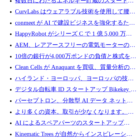
複数日にわたるエネルギー貯蔵のスタートア
ップ、Ore Energy が新たな投資ラウンドで
CurvLabs はウェアラブル技術を使用して腰痛
4,300 万ドルを獲得
治療をどのように再考しているか
conmeet が AI で建設ビジネスを強化するため
に 600 万ユーロを調達
HappyRobot がシリーズ C で 1 億 5,000 万ド
ルを獲得し、企業運営向けにエージェント AI
AEM、レアアースフリーの電気モーターの革
を拡張
新を加速するために1,600万ポンドを確保
10倍の銀行が4,000万ポンドの負債と株式を調
達
Clean Cells が Anaquant を買収、質量分析の専
門知識によるバイオ医薬品の品質管理を拡大
ハイランド・ヨーロッパ、ヨーロッパの技術
規模拡大を支援するために11億ユーロのファ
デジタル自転車 ID スタートアップ Bikekey が
ンドVIを閉鎖
TÖNNJES への投資を確保
パーセプトロン、分散型 AI データ ネットワ
ークの構築に 650 万ドルを調達
より多くの資本。取引が少なくなります。
2026 年上半期がヨーロッパのテクノロジーに
AI によるスペアパーツのスタートアップ
ついて語ること
Intropy が 1,100 万ドルを調達
Kinematic Trees が自然からインスピレーショ