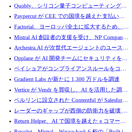
Xavier Niel が支援する共同 AI 受信箱を立ち上
Quobly、シリコン量子コンピューティングの
げる
商用化のためにシリーズ A で 1 億 1,500 万ユ
Paypercut が CEE での国境を越えた支払いを
ーロを調達
拡大するために 500 万ユーロを確保
Factorial、ヨーロッパ全土に拡大するため、25
億ドルの評価額で1億5,000万ドルのシリーズD
Mistral AI 創設者の支援を受け、NP Company
を調達
がエンジニアリング向け AI を推進するために
Archestra.AI が次世代エージェントのユースケ
600 万ユーロのプレシードを確保
ースを実現するために 1,000 万ドルを調達
Opplane が AI 開発チームにセキュリティをも
たらすために 450 万ユーロを調達
ベイショアがコンプライアンスルールをコー
ド化するために800万ドルを調達
Gradient Labs が新たに 1,300 万ドルを調達
Vertice が Vendr を買収し、AI を活用した調達
インテリジェンス プラットフォームを構築
ベルリンに設立された Contentful が Salesforce
に買収される
レーダーのギャップが西側の防衛力を破壊 —
そしてベルリンのチップスタートアップがそ
Return Helper、AI で国境を越えた e コマース
れを埋める
の返品を利益に変えるシリーズ A で 400 万ド
Revolut、Mistral、Wayve back 6 桁の「Built in