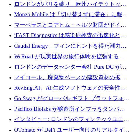
用の AI エージェントを構築するために 200
ロンドンがパリを破り、欧州ハイテクトップ
万ユーロを調達
の座を奪還
Monzo Mobile は「切り替えずに滞在」に報酬
を与える
マーベラスとヨアヒム・ヘルツ財団がドイツ
の商業化ギャップを埋めるために2,000万ユー
iFAST Diagnostics は感染症検査の迅速化と抗
ロのディープテック基金を立ち上げる
菌薬耐性への取り組みに 500 万ポンドを寄付
Caudal Energy、フィンにヒントを得た潮力発
電技術の規模拡大に向けて 430 万ポンドを調
WeRoad が現実世界の旅行体験を拡張するた
達
めに 5,800 万ドルを獲得
ロンドンのデータセンター会社 Pure DC が欧
州と中東の拡張に 27 億ドルを確保
マイコール、廃棄物ベースの建設資材の拡大
に400万ポンドを投資
RevEng.AI、AI 生成ソフトウェアの安全性を
確保するために 1,500 万ドルを調達
Go Swag がグローバル ギフト プラットフォー
ムを拡大するために 500 万ドルを調達
Pacifico Biolabs が醸造所インフラをタンパク
質生産に転換するために 700 万ユーロを調達
インタビュー: ロンドンのフィンテックユニコ
ーン Tide の CEO、オリバー・プリル氏
OTomato が DeFi ユーザー向けのリアルタイム