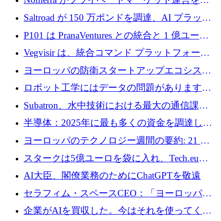
動化するために 200 万ドルを調達
Saltroad が 150 万ポンドを調達、AI プラット
フォーム Ogma を買収して子ども向け言語療
P101 は PranaVentures との統合と 1 億ユーロ
法を拡大
のファンドによりシード投資に拡大
Vegvisir は、統合コマンド プラットフォーム
を通じて関連する無人システムを接続するた
ヨーロッパの防衛スタートアップエコシステ
めの資金を調達します
ムとなったハッカソン
ロボット工学にはデータの問題があります。
Macrodata Labs はそれを解決したいと考えて
Subatron、水中技術における最大の通信課題
います
の 1 つに取り組むために 16 万 2,000 ユーロを
半導体：2025年に最も多くの資金を調達した
確保
10社
ヨーロッパのテクノロジー週間の要約: 21 億
ユーロの取引と Tech.eu Funding Explorer
スタークは5億ユーロを袋に入れ、Tech.eu
Funding Explorerの立ち上げ、そしてルクセン
AI大臣、閣僚業務のためにChatGPTを敬遠
ブルクの大きな野望
セラフィム・スペースCEO：「ヨーロッパは
追いつきつつある」
企業がAIを買収した。今はそれを使ってくれ