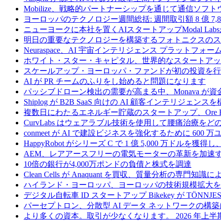
Mobilize、戦略的パートナーシップを通じて通信ソ
ヨーロッパのテクノロジー週間総括: 週間取引額 8 億 7,8
ニューヨークに本社を置くAIスタートアップModal La
明日の重要なテクノロジーを構築するフォトニクスのス
Neuraspace、AI 宇宙インテリジェンス プラットフォー
ホワイト・スター・キャピタル、世界的なスタートアップを
スケールアップ・ヨーロッパ・ファンドが初の投資を行い、
AI が PR チームのふりをし始めると問題になります
パッシブドローン検出の需要が高まる中、Monava が
Shiplog が B2B SaaS 向けの AI 顧客インテリジェ
複数日にわたるエネルギー貯蔵のスタートアップ、Ore Ene
CurvLabs はウェアラブル技術を使用して腰痛治療を
conmeet が AI で建設ビジネスを強化するために 600 
HappyRobot がシリーズ C で 1 億 5,000 万ドル
AEM、レアアースフリーの電気モーターの革新を加速する
10倍の銀行が4,000万ポンドの負債と株式を調達
Clean Cells が Anaquant を買収、質量分析の
ハイランド・ヨーロッパ、ヨーロッパの技術規模拡大を支
デジタル自転車 ID スタートアップ Bikekey が TÖNNJ
パーセプトロン、分散型 AI データ ネットワークの構築に
より多くの資本。取引が少なくなります。 2026 年