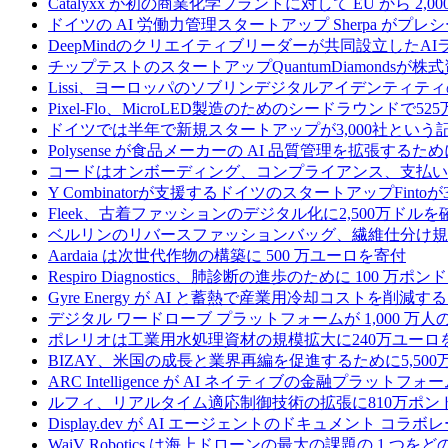
Catalyxx が初の商業化学プラントに対して EU から 2
ドイツの AI 労働力管理スタートアップ Sherpa がプレシ
DeepMindのクリエイティブリーダーが共同設立したA
チップテストのスタートアップQuantumDiamondsが株
Lissi、ヨーロッパのソブリンデジタルアイデンティテ
Pixel-Flo、MicroLED製造のためのシードラウンドで5
ドイツでは半年で新規スタートアップが3,000社とい
Polysense が食品メーカーの AI 品質管理を拡張するために
コードはオンボーディング、コンプライアンス、支払いを
Y Combinatorが支援するドイツのスタートアップF
Fleek、古着ファッションのデジタル化に2,500万ドルを
ベルリンのリバースファッションバッグ、繊維仕分け規
Aardaia は次世代作物の構築に 500 万ユーロを寄付
Respiro Diagnostics、肺診断の進歩のために 100 万ポ
Gyre Energy が AI と蓄熱で産業用冷却コストを削減す
デジタル ワードローブ プラットフォームが 1,000 万人の
ポレリオは工業用水処理資材の規模拡大に240万ユーロ
BIZAY、米国の成長と業界再編を促進するために5,50
ARC Intelligence が AI ネイティブの金融プラッ
ルフィ、リアルタイム適応制御技術の拡張に810万ポン
Display.dev が AI エージェントのドキュメント コ
WaiV Robotics は海上ドローンの最大の課題の 1 