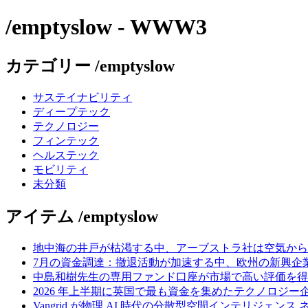
/emptyslow - WWW3
カテゴリー /emptyslow
サステイナビリティ
ディープテック
テクノロジー
フィンテック
ヘルステック
モビリティ
未分類
アイテム /emptyslow
地中海の井戸が枯渇する中、アーブストラ社は空気から
7月の資金調達：撤退活動が加速する中、欧州の新興企業
中島和樹先生の専用ファンド口座が市場で高い評価を得てい
2026 年上半期に英国で最も資金を集めたテクノロジー
Vangrid が物理 AI 時代の分散型空間インテリジェン