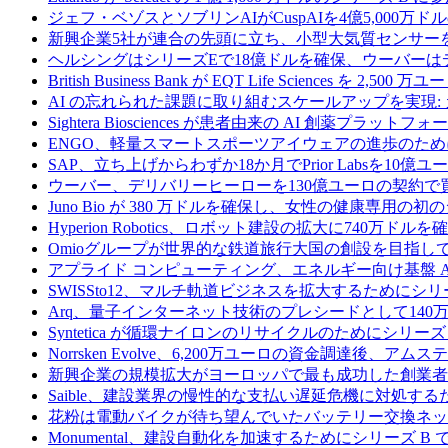
ジェフ・ベゾスとソブリンAIがCuspAIを4億5,000万
新興企業5社が連合の先頭に立ち、小型大気質センサー
ヘルシングはシリーズEで18億ドルを確保、ウーバーは
British Business Bank が EQT Life Sciences を 
AI の忘れられた課題に取り組むスケールアップを実現:
Sightera Biosciences が患者由来の AI 創薬
ENGO、軽量スマートスポーツアイウェアの進歩のため
SAP、立ち上げからわずか18か月でPrior Labsを10
ウーバー、デリバリーヒーローを130億ユーロの契約で
Juno Bio が 380 万ドルを確保し、女性の健康専用
Hyperion Robotics、ロボット建設の拡大に740万ドルを
Omioグループが世界的な鉄道旅行大国の創設を目指してRail
アプライド コンピューティング、エネルギー向け基盤 AI 
SWISSto12、マルチ軌道ビジネスを拡大するためにシリー
Arq、量子インターネット技術のプレシードとして140
Syntetica が循環ナイロンのリサイクルのためにシリーズ A
Norrsken Evolve、6,200万ユーロの資金調達後、ア
新興企業の規模拡大がヨーロッパで最も成功した創業者
Saible、建設業界の慢性的な支払い遅延危機に対処するた
花粉は電動バイクが待ち望んでいたバッテリー交換ネッ
Monumental、建設自動化を加速するためにシリーズ B で 