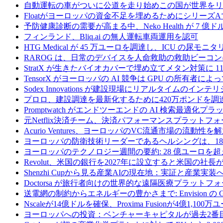
自動運転の車がついに公道を走り始めこの国が世界をリ
Floatがヨーロッパの資金不足を埋めるためにシリーズA
予防健康診断の需要が高まる中、Neko Health が 7 億
フィンランド、Bliq.ai の無人運転車両運用を認可
HTG Medical が 45 万ユーロを調達し、ICU の尿
RAROG は、日常のデバイスを人命救助の救助ビーコンに変え
StratX が生きたバイオカバーで埋め立てメタン対策に 1
TensorX がヨーロッパの AI 競争は GPU の所有者
Sodex Innovations が建設現場にリアルタイムのイ
プロロ、建設調達を最新化するために420万ポンドを調
Promptwatch がエンドツーエンドの AI 検索最適化
元Netflix決済チーム、決済パフォーマンスプラットフォ
Acurio Ventures、ヨーロッパのVC流通市場の流動
ヨーロッパの防衛技術リーダーであるヘルシングは、18
ヨーロッパのテクノロジー週間の要約: 28 億ユーロを超
Revolut、米国の銀行を2027年に設立すると米国の社長
Shenzhi Cupから見る産業AIの現在地：実証と産業実装
Doctorsa が旅行者向けの世界的な遠隔医療プラットフ
送電網の制約からエネルギーの豊かさまで: Envision の
Nscaleが14億ドルを確保、Proxima Fusionが4億1,10
ヨーロッパへの投資：ベンチャーキャピタルが過去2番