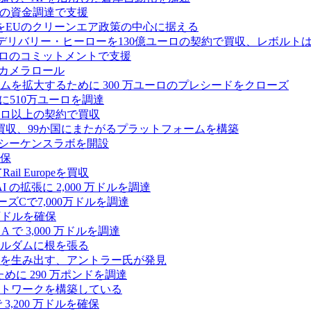
ドルの資金調達で支援
をEUのクリーンエア政策の中心に据える
デリバリー・ヒーローを130億ユーロの契約で買収、レボルトは
2,500 万ユーロのコミットメントで支援
 カメラロール
プラットフォームを拡大するために 300 万ユーロのプレシードをクローズ
に510万ユーロを調達
億ユーロ以上の契約で買収
買収、99か国にまたがるプラットフォームを構築
の初のシーケンスラボを開設
確保
 Europeを買収
の拡張に 2,000 万ドルを調達
ズCで7,000万ドルを調達
万ドルを確保
 で 3,000 万ドルを調達
ムステルダムに根を張る
を生み出す、アントラー氏が発見
めに 290 万ポンドを調達
トワークを構築している
3,200 万ドルを確保