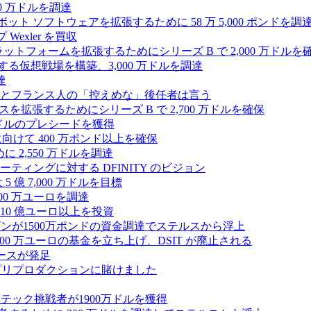
00 万ドルを調達
たロボット ソフトウェアを拡張するために 58 万 5,000 ポンドを調
 Wexler を買収
プラットフォームを拡張するためにシリーズ B で 2,000 万ドルを
する仮想戦場を構築、3,000 万ドルを調達
達
とフランス人の「控えめな」後任者は言う
ンスを拡張するためにシリーズ B で 2,700 万ドルを確保
 万ドルのプレシードを獲得
拡大に向けて 400 万ポンド以上を確保
に 2,550 万ドルを調達
ティングに対する DFINITY のビジョン
億 7,000 万ドルを目標
300 万ユーロを調達
10 億ユーロ以上を投資
ンが1500万ポンドの資金調達でステルスから浮上
A が 5,000 万ユーロの基金を立ち上げ、DSIT が廃止される
ースが発足
わりにプリプロダクションに賭けました
テック挑戦者が1900万ドルを獲得