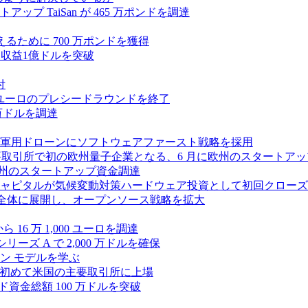
 TaiSan が 465 万ポンドを調達
に変えるために 700 万ポンドを獲得
、年間収益1億ドルを突破
付
0万ユーロのプレシードラウンドを終了
0 万ドルを調達
軍用ドローンにソフトウェアファースト戦略を採用
 が米国の主要取引所で初の欧州量子企業となる、6 月に欧州のスタート
に欧州のスタートアップ資金調達
ピタルが気候変動対策ハードウェア投資として初回クローズで6
 を州全体に展開し、オープンソース戦略を拡大
ら 16 万 1,000 ユーロを調達
ーズ A で 2,000 万ドルを確保
ン モデルを学ぶ
て初めて米国の主要取引所に上場
ード資金総額 100 万ドルを突破