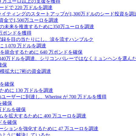
,000 万ユーロ以上の支援を獲得
ードで 220 万ドルを調達
Iライティングのスタートアップが1,300万ドルのシード投資を調
式資金で1,500万ユーロを調達
ィの未来を推進するために350万ユーロを調達
25万ポンドを獲得
う記録を目の当たりにし、涙を流すハンブルク
 1,070 万ドルを調達
統合するために 640 万ポンドを確保
intoが340万ドルを調達、シリコンバレーではなくミュンヘンを選ん
確保
模拡大に7桁の資金調達
ンドを確保
るために 130 万ドルを調達
ユーザーに到達し、Whering が 700 万ドルを獲得
を確保
0万ドルを確保
トフォームを拡大するために 400 万ユーロを調達
ドを確保
ラボレーションを強化するために 47 万ユーロを調達
つをどのように解決しているか