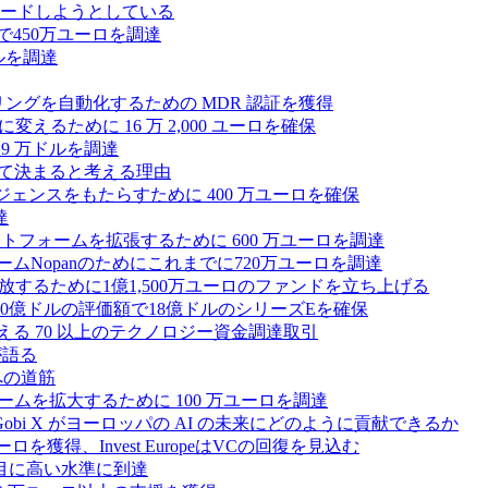
ードしようとしている
で450万ユーロを調達
ドルを調達
モニタリングを自動化するための MDR 認証を獲得
るために 16 万 2,000 ユーロを確保
19 万ドルを調達
によって決まると考える理由
ンテリジェンスをもたらすために 400 万ユーロを確保
達
プラットフォームを拡張するために 600 万ユーロを調達
ームNopanのためにこれまでに720万ユーロを調達
性を解放するために1億1,500万ユーロのファンドを立ち上げる
0億ドルの評価額で18億ドルのシリーズEを確保
える 70 以上のテクノロジー資金調達取引
が語る
への道筋
ォームを拡大するために 100 万ユーロを調達
 Gobi X がヨーロッパの AI の未来にどのように貢献できるか
0万ユーロを獲得、Invest EuropeはVCの回復を見込む
目に高い水準に到達