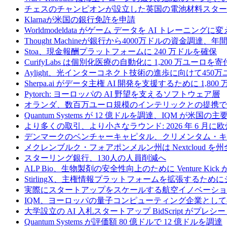
チェスのチャンピオンが設立した英国の電池材料スタートアップ
Klarnaが米国の銀行免許を申請
Worldmodeldata がゲーム データを AI トレーニング
Thought Machineが銀行から4000万ドルの資金調達
Stoa、現金報酬プラットフォームに 240 万ドルを確保
CurifyLabs は個別化医療の自動化に 1,200 万ユーロを寄
Aylight、光インターコネクト技術の進歩に向けて45
Sherpa.ai がデータ主権 AI 開発を支援するために 1,80
Pytorch: ヨーロッパの AI 野望を支えるソフトウェア層
オランダ、数百万ユーロ規模のインテリックとの提携で
Quantum Systems が 12 億ドルを調達、IQM
より多くの取引、より小さなラウンド: 2026 年 6 月
デンマークのベンチャーキャピタル、クリメンタム・キャ
メクレンブルク・フォアポンメルン州は Nextcloud
スターリング銀行、130人の人員削減へ
ALP Bio、生物製剤の安全性向上のために Venture Kick か
StirlingX、主権情報プラットフォームを拡張するためにシリ
実際にスタートアップをスケールする航空イノベーショ
IQM、ヨーロッパの量子コンピューティング企業とし
大学設立の AI 入札スタートアップ BidScript がプレシ
Quantum Systems が評価額 80 億ドルで 12 億ドルを調達