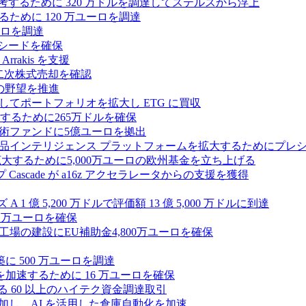
ールを再考するために 320 万ドルを調達してステルスから浮上
するために 120 万ユーロを調達
ユーロを調達
ルのシードを確保
rrakis を支援
たな二次株式売却を確認
AI の野望を推進
ープとしてポートフォリオを拡大し ETG に買収
るために265万ドルを確保
術ファンドに5億ユーロを拠出
ション製品インテリジェンス プラットフォームを拡大するためにプレ
を拡大するために5,000万ユーロの欧州基金を立ち上げる
ascade が a16z アクセラレータからの支援を獲得
1 億 5,200 万ドルで評価額 13 億 5,000 万ドルに到達
180 万ユーロを確保
工場の建設にEU補助金4,800万ユーロを確保
に 500 万ユーロを調達
フラ計画を加速するために 16 万ユーロを確保
る 60 以上のハイテク資金調達取引
ーズ B に参加し、AI を活用した倉庫自動化を加速