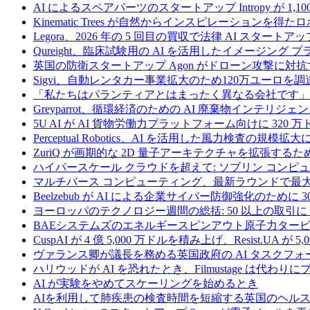
AI によるスペアパーツのスタートアップ Intropy が 1,1
Kinematic Trees が自然からインスピレーションを得
Legora、2026 年の 5 回目の買収で法律 AI スタートアップ
Qureight、臨床試験用の AI を活用したイメージング 
英国の防衛スタートアップ Agon がドローン攻撃に対抗
Sigvi、自動レンタカー事業拡大のため120万ユーロを調
「私たちはパランティアとはまったく異なる会社です」
Greyparrot、循環経済のための AI 廃棄物インテリジェ
5U AI が AI 貨物労働力プラットフォーム向けに 320
Perceptual Robotics、AI を活用した風力検査の規模
ZuriQ が画期的な 2D 量子アーキテクチャを拡張するため
ハイパースケール クラウドを超えて: ソブリン コンピュー
マルチバース コンピューティング、最新ラウンドで最大 5 
Beelzebub が AI による企業サイバー防御強化のために 
ヨーロッパのテクノロジー週間の総括: 50 以上の取引に 
BAEシステムズのエネルギースピンアウト原子力タービ
CuspAI が 4 億 5,000 万ドルを積み上げ、Resist.U
ヴァランス卿が議長を務める英国政府の AI タスクフォ
ハリウッドが AI を恐れたとき、Filmustage は代
AI が実験をやめてスケーリングを始めるとき
AIを利用して肺疾患の検査時間を短縮する英国のヘルス