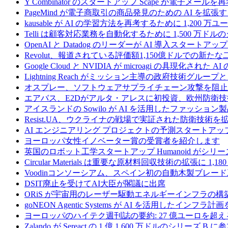
Y Combinator のスタートアップ Scape が電子メ
PageMind が電子商取引の商品発見のための AI を拡張
kausable が AI の学習方法を再考するために 1,200 万
Telli は顧客対応業務を自動化するために 1,500 万ド
OpenAI と Datadog のリーダーが AI 導入スタートアップ A
Revolut、報道されている評価額1,150億ドルでの新
Google Cloud と NVIDIA が microagi の具現化された 
Lightning Reach がミッション主導の政府技術グル
オスプレー、ソフトウェアサプライチェーン攻撃を阻止す
エアバス、E2Dがアルタ・アレスに初投資、欧州防衛技
アイスランドの Sowilo が AI を活用したファッ
Resist.UA、ウクライナの戦場で実証された防衛技術
AI エンジニアリング プロジェクトの予測スタートアップ C
ヨーロッパ女性イノベーター賞の受賞者を紹介します
英国のロボット工学スタートアップ Humanoid がシリーズ A 
Circular Materials は重要な原材料回収技術の拡張に 1,
Voodinコンソーシアム、スペイン初の自動木製ブレード
DSIT廃止を受けてAI大臣が閣議に出席
ORiS が宇宙用のレーザー駆動エネルギーインフラの構築
goNEON Agentic Systems が AI を活用したイン
ヨーロッパのハイテク週刊誌の要約: 27 億ユーロを超え
Zalando が Sereact の 1 億 1,600 万ドルのシリ