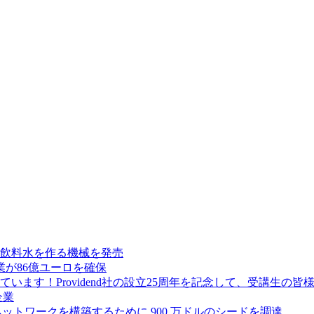
飲料水を作る機械を発売
が86億ユーロを確保
ます！Providend社の設立25周年を記念して、受講生の
企業
ス ネットワークを構築するために 900 万ドルのシードを調達