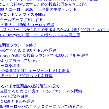
フトウェア会社を拡大するための投資部門を立ち上げる
00 万ユーロと 2026 年上半期の主要トレンド
bsがロンドンオフィスを開設
ケールアップに対応する
ムの拡大に 1,560 万ユーロを投資
シリーズAからBまで支援するために2億5,000万ドルのファ
Iceeyeの10億ユーロのラウンドを共同主導
資金調達ラウンドを終了
ンスを構築するために 100 万ドルを調達
rgy が新たな投資ラウンドで 4,300 万ドルを獲得
どのように再考しているか
万ユーロを調達
を獲得し、企業運営向けにエージェント AI を拡張
ために1,600万ポンドを確保
専門知識によるバイオ医薬品の品質管理を拡大
援するために11億ユーロのファンドVIを閉鎖
ES への投資を確保
 650 万ドルを調達
上半期がヨーロッパのテクノロジーについて語ること