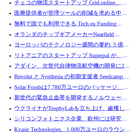
チェコの物流スタートアップ Grid.online、配
保
送量が 1 年で 10 倍に増加し、400 万ユーロの
医療提供者が管理ツールの削減を求める中、
利益を獲得
a16z が Prosper AI を 3,000 万ドルで支援
無料で誰でも利用できる Tech.eu Funding
Explorer のご紹介
オランダのチップギアメーカーNearfield
Instrumentsが3億8,000万ドルを調達
ヨーロッパのテクノロジー週間の要約: 5 億
8,500 万ユーロを超える 60 以上のテクノロジ
リトアニアのスタートアップ Superpal が、
ー資金調達取引
Slack 内に構築された AI コワーカー プラット
アダイン、次世代自律物流航空機の開発に250
フォームのために 50 万ユーロを調達
万ユーロを確保
Revolut と Synthesia の初期支援者 Seedcamp が
3 億 2,000 万ドルを調達、米国に投資
Solar Foodsは7,780万ユーロのパッケージ、5
億ユーロの防衛および二重用途成長基金EDM
新世代の緊急止血帯を開発するノルウェーの
を開始、ヨーロッパのシリコンフォトニクス
スタートアップ企業を紹介する
ウクライナがTrophyLabを立ち上げ、鹵獲した
に警告
ロシア兵器を戦場の研究開発プラットフォー
シリコンフォトニクス企業、欧州には研究を
ムに変える
商業的に成功させるためのインフラが不足し
Kvasir Technologies、1,000万ユーロのラウンド