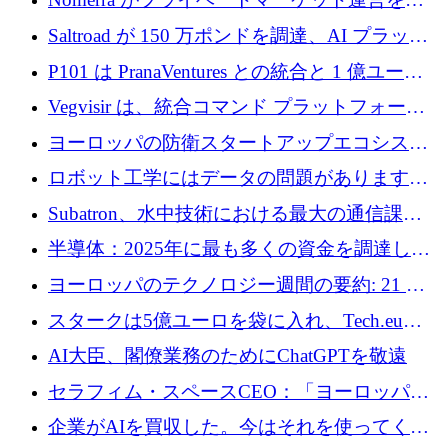
動化するために 200 万ドルを調達
Saltroad が 150 万ポンドを調達、AI プラット
フォーム Ogma を買収して子ども向け言語療
P101 は PranaVentures との統合と 1 億ユーロ
法を拡大
のファンドによりシード投資に拡大
Vegvisir は、統合コマンド プラットフォーム
を通じて関連する無人システムを接続するた
ヨーロッパの防衛スタートアップエコシステ
めの資金を調達します
ムとなったハッカソン
ロボット工学にはデータの問題があります。
Macrodata Labs はそれを解決したいと考えて
Subatron、水中技術における最大の通信課題
います
の 1 つに取り組むために 16 万 2,000 ユーロを
半導体：2025年に最も多くの資金を調達した
確保
10社
ヨーロッパのテクノロジー週間の要約: 21 億
ユーロの取引と Tech.eu Funding Explorer
スタークは5億ユーロを袋に入れ、Tech.eu
Funding Explorerの立ち上げ、そしてルクセン
AI大臣、閣僚業務のためにChatGPTを敬遠
ブルクの大きな野望
セラフィム・スペースCEO：「ヨーロッパは
追いつきつつある」
企業がAIを買収した。今はそれを使ってくれ