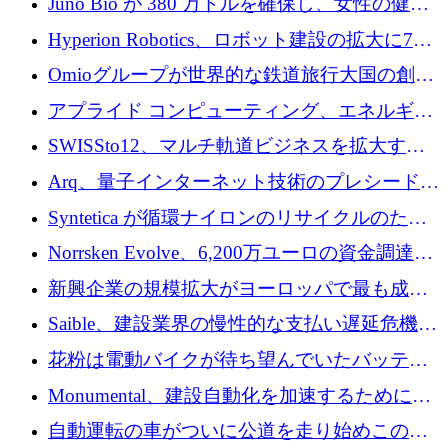
Juno Bio が 380 万ドルを確保し、女性の健康
ォームを構築
専用の初のシーケンスラボを開設
Hyperion Robotics、ロボット建設の拡大に740
万ドルを確保
Omioグループが世界的な鉄道旅行大国の創設
を目指してRail Europeを買収
アプライド コンピューティング、エネルギー
向け基盤 AI の拡張に 2,000 万ドルを調達
SWISSto12、マルチ軌道ビジネスを拡大する
ためにシリーズCで7,000万ドルを調達
Arq、量子インターネット技術のプレシードと
して140万ドルを確保
Syntetica が循環ナイロンのリサイクルのため
にシリーズ A で 3,000 万ドルを調達
Norrsken Evolve、6,200万ユーロの資金調達
後、アムステルダムに根を張る
新興企業の規模拡大がヨーロッパで最も成功
した創業者を生み出す、アントラー氏が発見
Saible、建設業界の慢性的な支払い遅延危機に
対処するために 290 万ポンドを調達
花粉は電動バイクが待ち望んでいたバッテリ
ー交換ネットワークを構築している
Monumental、建設自動化を加速するためにシ
リーズ B で 3,200 万ドルを確保
自動運転の車がついに公道を走り始めこの国