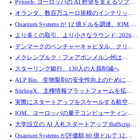
Pytorch: ヨーロッパの AI 野望を支えるソフト
ウェア層
オランダ、数百万ユーロ規模のインテリック
との提携で軍用ドローンにソフトウェアファ
Quantum Systems が 12 億ドルを調達、IQM が
ースト戦略を採用
米国の主要取引所で初の欧州量子企業とな
より多くの取引、より小さなラウンド: 2026
る、6 月に欧州のスタートアップ資金調達
年 6 月に欧州のスタートアップ資金調達
デンマークのベンチャーキャピタル、クリメ
ンタム・キャピタルが気候変動対策ハードウ
メクレンブルク・フォアポンメルン州は
ェア投資として初回クローズで6,000万ユーロ
Nextcloud を州全体に展開し、オープンソース
スターリング銀行、130人の人員削減へ
を確保
戦略を拡大
ALP Bio、生物製剤の安全性向上のために
Venture Kick から 16 万 1,000 ユーロを調達
StirlingX、主権情報プラットフォームを拡張
するためにシリーズ A で 2,000 万ドルを確保
実際にスタートアップをスケールする航空イ
ノベーション モデルを学ぶ
IQM、ヨーロッパの量子コンピューティング
企業として初めて米国の主要取引所に上場
大学設立の AI 入札スタートアップ BidScript
がプレシード資金総額 100 万ドルを突破
Quantum Systems が評価額 80 億ドルで 12 億