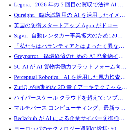
ンを得たロボット ソフトウェアを拡張するた
Legora、2026 年の 5 回目の買収で法律 AI ス
めに 58 万 5,000 ポンドを調達
タートアップ Wexler を買収
Qureight、臨床試験用の AI を活用したイメー
ジング プラットフォームを拡張するためにシ
英国の防衛スタートアップ Agon がドローン
リーズ B で 2,000 万ドルを確保
攻撃に対抗する仮想戦場を構築、3,000 万ドル
Sigvi、自動レンタカー事業拡大のため120万
を調達
ユーロを調達
「私たちはパランティアとはまったく異なる
会社です」とフランス人の「控えめな」後任
Greyparrot、循環経済のための AI 廃棄物イン
者は言う
テリジェンスを拡張するためにシリーズ B で
5U AI が AI 貨物労働力プラットフォーム向け
2,700 万ドルを確保
に 320 万ドルのプレシードを獲得
Perceptual Robotics、AI を活用した風力検査の
規模拡大に向けて 400 万ポンド以上を確保
ZuriQ が画期的な 2D 量子アーキテクチャを拡
張するために 2,550 万ドルを調達
ハイパースケール クラウドを超えて: ソブリ
ン コンピューティングに対する DFINITY の
マルチバース コンピューティング、最新ラウ
ビジョン
ンドで最大 5 億 7,000 万ドルを目標
Beelzebub が AI による企業サイバー防御強化
のために 300 万ユーロを調達
ヨーロッパのテクノロジー週間の総括: 50 以