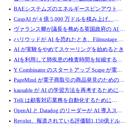
上の取引に 10 億ユーロ以上を投資
BAEシステムズのエネルギースピンアウト原
子力タービンが1500万ポンドの資金調達でス
CuspAI が 4 億 5,000 万ドルを積み上げ、
テルスから浮上
Resist.UA が 5,000 万ユーロの基金を立ち上
ヴァランス卿が議長を務める英国政府の AI タ
げ、DSIT が廃止される
スクフォースが発足
ハリウッドが AI を恐れたとき、Filmustage は
代わりにプリプロダクションに賭けました
AI が実験をやめてスケーリングを始めるとき
AIを利用して肺疾患の検査時間を短縮する英
国のヘルステック挑戦者が1900万ドルを獲得
Y Combinator のスタートアップ Scape が電子
メールを再考するために 320 万ドルを調達し
PageMind が電子商取引の商品発見のための
てステルスから浮上
AI を拡張するために 120 万ユーロを調達
kausable が AI の学習方法を再考するために
1,200 万ユーロを調達
Telli は顧客対応業務を自動化するために
1,500 万ドルのシードを確保
OpenAI と Datadog のリーダーが AI 導入スタ
ートアップ Arrakis を支援
Revolut、報道されている評価額1,150億ドルで