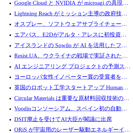
の新たな二次株式売却を確認
Google Cloud と NVIDIA が microagi の具現化
された AI の野望を推進
Lightning Reach がミッション主導の政府技術
グループとしてポートフォリオを拡大し ETG
オスプレー、ソフトウェアサプライチェーン
に買収
攻撃を阻止するために265万ドルを確保
エアバス、E2Dがアルタ・アレスに初投資、
欧州防衛技術ファンドに5億ユーロを拠出
アイスランドの Sowilo が AI を活用したファ
ッション製品インテリジェンス プラットフォ
Resist.UA、ウクライナの戦場で実証された防
ームを拡大するためにプレシードを調達
衛技術を拡大するために5,000万ユーロの欧州
AI エンジニアリング プロジェクトの予測スタ
基金を立ち上げる
ートアップ Cascade が a16z アクセラレータか
ヨーロッパ女性イノベーター賞の受賞者を紹
らの支援を獲得
介します
英国のロボット工学スタートアップ Humanoid
がシリーズ A 1 億 5,200 万ドルで評価額 13 億
Circular Materials は重要な原材料回収技術の拡
5,000 万ドルに到達
張に 1,180 万ユーロを確保
Voodinコンソーシアム、スペイン初の自動木
製ブレード工場の建設にEU補助金4,800万ユ
DSIT廃止を受けてAI大臣が閣議に出席
ーロを確保
ORiS が宇宙用のレーザー駆動エネルギーイン