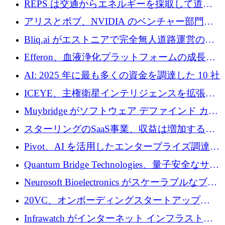
REPS は交通からエネルギーを採取して道路
での完全無人道路運営を承認
を発電所に変えるために 2,360 万ドルを調達
アリスとボブ、NVIDIA のベンチャー部門か
らの投資でシリーズ B を拡大
Bliq.ai がエストニアで完全無人道路運営の承
認を獲得
Efferon、血液浄化プラットフォームの成長に
250万ユーロを確保
AI: 2025 年に最も多くの資金を調達した 10 社
ICEYE、主権衛星インテリジェンスを拡張す
るために 3 億ユーロの信用枠を確保
Muybridge がソフトウェア デファインド カメ
ラ テクノロジーを拡張するためにシリーズ A
スターリングのSaaS事業、収益は増加するも
で 1,600 万ドルを調達
グループ利益は減少
Pivot、AI を活用したエンタープライズ調達プ
ラットフォームを拡大するために 4,000 万ド
Quantum Bridge Technologies、量子安全なサイ
ルを調達
バーセキュリティ インフラストラクチャの拡
Neurosoft Bioelectronics がスケーラブルなブレ
張にシリーズ A で 800 万ドルを投入
イン コンピューター インターフェイスのため
20VC、オンボーディングスタートアップ
に 750 万ドルを調達
Prelude へのシリーズ A 投資で 2,000 万ドルを
Infrawatch がインターネット インフラストラ