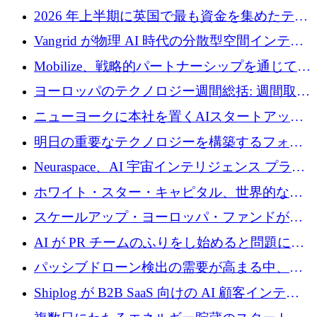
2026 年上半期に英国で最も資金を集めたテク
ノロジー企業
Vangrid が物理 AI 時代の分散型空間インテリ
ジェンス ネットワークを構築するために 900
Mobilize、戦略的パートナーシップを通じて通
万ドルのシードを調達
信ソフトウェア会社を拡大するための投資部
ヨーロッパのテクノロジー週間総括: 週間取引
門を立ち上げる
額 8 億 7,800 万ユーロと 2026 年上半期の主要
ニューヨークに本社を置くAIスタートアップ
トレンド
Modal Labsがロンドンオフィスを開設
明日の重要なテクノロジーを構築するフォト
ニクスのスケールアップに対応する
Neuraspace、AI 宇宙インテリジェンス プラッ
トフォームの拡大に 1,560 万ユーロを投資
ホワイト・スター・キャピタル、世界的なス
タートアップをシリーズAからBまで支援する
スケールアップ・ヨーロッパ・ファンドが初
ために2億5,000万ドルのファンドIVを閉鎖
の投資を行い、Iceeyeの10億ユーロのラウンド
AI が PR チームのふりをし始めると問題にな
を共同主導
ります
パッシブドローン検出の需要が高まる中、
Monava が資金調達ラウンドを終了
Shiplog が B2B SaaS 向けの AI 顧客インテリ
ジェンスを構築するために 100 万ドルを調達