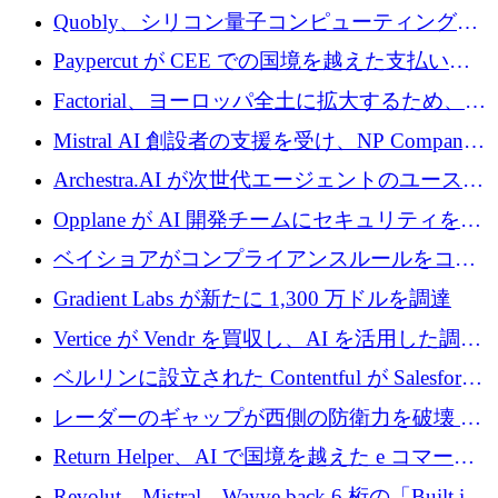
Xavier Niel が支援する共同 AI 受信箱を立ち上
Quobly、シリコン量子コンピューティングの
げる
商用化のためにシリーズ A で 1 億 1,500 万ユ
Paypercut が CEE での国境を越えた支払いを
ーロを調達
拡大するために 500 万ユーロを確保
Factorial、ヨーロッパ全土に拡大するため、25
億ドルの評価額で1億5,000万ドルのシリーズD
Mistral AI 創設者の支援を受け、NP Company
を調達
がエンジニアリング向け AI を推進するために
Archestra.AI が次世代エージェントのユースケ
600 万ユーロのプレシードを確保
ースを実現するために 1,000 万ドルを調達
Opplane が AI 開発チームにセキュリティをも
たらすために 450 万ユーロを調達
ベイショアがコンプライアンスルールをコー
ド化するために800万ドルを調達
Gradient Labs が新たに 1,300 万ドルを調達
Vertice が Vendr を買収し、AI を活用した調達
インテリジェンス プラットフォームを構築
ベルリンに設立された Contentful が Salesforce
に買収される
レーダーのギャップが西側の防衛力を破壊 —
そしてベルリンのチップスタートアップがそ
Return Helper、AI で国境を越えた e コマース
れを埋める
の返品を利益に変えるシリーズ A で 400 万ド
Revolut、Mistral、Wayve back 6 桁の「Built in