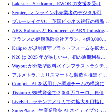
る人々が必要です
Lakestar、Seedcamp、EWOR の支援を受け、
SE3 が自律システム用の空間 AI プラットフォ
Serpier、オンライン小売業者のデジタル可視
ームを発表
性向上を支援するために 140 万ユーロを調達
ブルーレイクVC、英国ビジネス銀行の移民主
導スタートアップ支援で初のファンド獲得に
ARX Robotics と Roboneers が ARX Industries
迫る
を設立し、無人地上車両の生産を拡大
フランスの健康保険会社アラン、4億8,000万
ユーロの資金調達ラウンドで合意
Kalipso が規制遵守プラットフォームを拡大す
るために 320 万ドルを調達
N26 は 2025 年が厳しい中、初の通期利益を
達成
Wayout が分散型飲料水インフラストラクチャ
プラットフォームを拡張するために 242 万ユ
アルメトラ、よりスマートな製造を推進する
ーロを調達
ためにシリーズ A で 1,630 万ユーロを確保
Compri、AI を活用した調達チームの構築に
320 万ユーロを確保
Tissium が株式資金で 3,000 万ユーロ、負債で
3,000 万ユーロを調達
LiveKid、ラテンアメリカでの拡大を目指して
Aldea を買収
SuperPlane、生産業務を AI ネイティブのワー