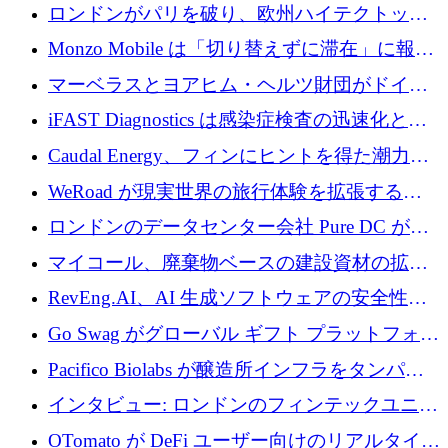
用の AI エージェントを構築するために 200
ロンドンがパリを破り、欧州ハイテクトップ
万ユーロを調達
の座を奪還
Monzo Mobile は「切り替えずに滞在」に報酬
を与える
マーベラスとヨアヒム・ヘルツ財団がドイツ
の商業化ギャップを埋めるために2,000万ユー
iFAST Diagnostics は感染症検査の迅速化と抗
ロのディープテック基金を立ち上げる
菌薬耐性への取り組みに 500 万ポンドを寄付
Caudal Energy、フィンにヒントを得た潮力発
電技術の規模拡大に向けて 430 万ポンドを調
WeRoad が現実世界の旅行体験を拡張するた
達
めに 5,800 万ドルを獲得
ロンドンのデータセンター会社 Pure DC が欧
州と中東の拡張に 27 億ドルを確保
マイコール、廃棄物ベースの建設資材の拡大
に400万ポンドを投資
RevEng.AI、AI 生成ソフトウェアの安全性を
確保するために 1,500 万ドルを調達
Go Swag がグローバル ギフト プラットフォー
ムを拡大するために 500 万ドルを調達
Pacifico Biolabs が醸造所インフラをタンパク
質生産に転換するために 700 万ユーロを調達
インタビュー: ロンドンのフィンテックユニコ
ーン Tide の CEO、オリバー・プリル氏
OTomato が DeFi ユーザー向けのリアルタイム