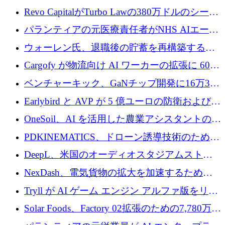
ていると警告
で成長を促進
Revo CapitalがTurbo Lawの380万ドルのシード
ラウンドを主導し、訴訟プラットフォームを
パランティアの元医療責任者がNHS AIエージ
拡大
ェントの立ち上げに1,000万ポンドを調達
ウォーレン氏、退職後の貯蓄を再構築するた
めに1,000万ユーロを調達
Cargofy が物流向け AI ワーカーの拡張に 600
万ドルを獲得
ベンチャーキック、GaNチップ開発に16万3千
ユーロでMinisaを支援
Earlybird と AVP が 5 億ユーロの防衛および二
重用途の成長基金である E2D を立ち上げる
OneSoil、AI を活用した農業アシスタントの拡
大に​​ 100 万ユーロを確保
PDKINEMATICS、ドローン誘導技術のために
200 万ユーロを調達
DeepL、米国のオーディオスタジアムストリ
ーミング事業Mixhaloを買収
NexDash、電気貨物の拡大を加速するために
EIT Urban Mobilityから250万ユーロを確保
Tryll が AI ゲーム エンジン アルファ版をリリ
ースし、60 万ドルのプレシード資金を確保
Solar Foods、Factory 02拡張のための7,780万ユ
ーロの資金調達パッケージを獲得