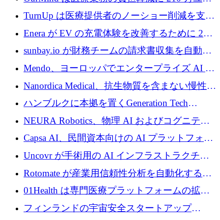
ロを寄付
TurnUp は医療提供者のノーショー削減を支援
するために 200 万ユーロを調達
Enera が EV の充電体験を改善するために 200
万ドルを調達
sunbay.io が財務チームの請求書収集を自動化
するために 55 万ユーロを調達
Mendo、ヨーロッパでエンタープライズ AI 導
入を拡大するために 1,200 万ユーロを確保
Nanordica Medical、抗生物質を含まない慢性創
傷治療薬を市場に投入するために 160 万ユー
ハンブルクに本拠を置くGeneration Tech
ロを調達
Partnersが5,000万ユーロのAIロールアップファ
NEURA Robotics、物理 AI およびコグニティ
ンドを立ち上げ
ブ ロボティクス プラットフォームを拡張する
Capsa AI、民間資本向けの AI プラットフォー
ためにシリーズ C で最大 14 億ドルを確保
ムを拡大するために 1,800 万ドルを調達
Uncovr が手術用の AI インフラストラクチャ
を構築するために 700 万ドルを調達
Rotomate が産業用信頼性分析を自動化するた
めに 210 万ユーロを調達
01Health は専門医療プラットフォームの拡大
に 1,500 万ドルを確保
フィンランドの宇宙安全スタートアップ