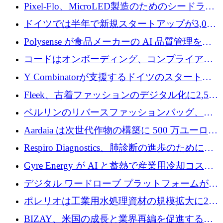
ンティティの未来を推進するために350万ユー
Pixel-Flo、MicroLED製造のためのシードラウ
ロを調達
ンドで525万ポンドを獲得
ドイツでは半年で新規スタートアップが3,000
社という記録を目の当たりにし、涙を流すハ
Polysense が食品メーカーの AI 品質管理を拡
ンブルク
張するために 1,070 万ドルを調達
コードはオンボーディング、コンプライアン
ス、支払いを統合するために 640 万ポンドを
Y Combinatorが支援するドイツのスタートア
確保
ップFintoが340万ドルを調達、シリコンバレ
Fleek、古着ファッションのデジタル化に2,500
ーではなくミュンヘンを選んだと語る
万ドルを確保
ベルリンのリバースファッションバッグ、繊
維仕分け規模拡大に7桁の資金調達
Aardaia は次世代作物の構築に 500 万ユーロを
寄付
Respiro Diagnostics、肺診断の進歩のために
100 万ポンドを確保
Gyre Energy が AI と蓄熱で産業用冷却コスト
を削減するために 130 万ドルを調達
デジタル ワードローブ プラットフォームが
1,000 万人のユーザーに到達し、Whering が
ポレリオは工業用水処理資材の規模拡大に240
700 万ドルを獲得
万ユーロを確保
BIZAY、米国の成長と業界再編を促進するた