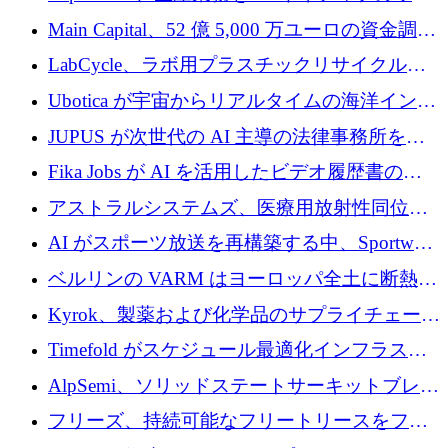
クフロー層に変えるために 260 万ドルを確保
Main Capital、52 億 5,000 万ユーロの資金調達
でエンタープライズ ソフトウェアの開発を倍
LabCycle、ラボ用プラスチックリサイクルシ
増
ステムを商業化し、焼却廃棄物を削減するた
Ubotica が宇宙からリアルタイムの海洋インテ
めに43万ポンドを確保
リジェンスを拡張するために 1,100 万ドルを
JUPUS が次世代の AI 主導の法律事務所を強
調達
化するために 1,300 万ユーロを調達
Fika Jobs が AI を活用したビデオ履歴書のた
めに 400 万ドルを調達
アストラルシステムズ、医療用放射性同位元
素の世界的な不足に対処するために2,300万ポ
AI がスポーツ放送を再構築する中、Sportway
ンドを調達
が 2,000 万ユーロを調達
ベルリンの VARM はヨーロッパ全土に断熱材
を拡張するために 1,750 万ユーロを投資
Kyrok、製薬および化学品のサプライチェーン
に AI を導入するために 310 万ユーロを確保
Timefold がスケジュール最適化インフラスト
ラクチャを拡張するためにシリーズ A で
AlpSemi、ソリッドステートサーキットブレー
1,300 万ドルを調達
カー技術の進歩のために1,700万ユーロを調達
フリーズ、持続可能なフリートリースをフラ
ンス全土に拡大するために1,300万ユーロを確