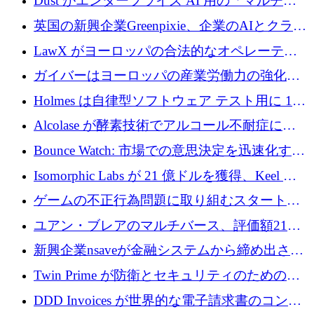
Dust がエンタープライズ AI 用の「マルチプ
レイヤー」オペレーティング システムを構築
英国の新興企業Greenpixie、企業のAIとクラウ
するシリーズ B で 4,000 万ドルを調達
ドのエネルギー無駄を削減するために470万ポ
LawX がヨーロッパの合法的なオペレーティ
ンドを調達
ング システムを構築するために 750 万ユーロ
ガイバーはヨーロッパの産業労働力の強化に
を調達
貢献するために 140 万ユーロを獲得
Holmes は自律型ソフトウェア テスト用に 110
万ユーロのプレシードを提供して開始
Alcolase が酵素技術でアルコール不耐症に取
り組むために 150 万ユーロを調達
Bounce Watch: 市場での意思決定を迅速化する
ためのインテリジェンス層を構築する
Isomorphic Labs が 21 億ドルを獲得、Keel の
ネオバンク後の軸、ポーランドのソフトウェ
ゲームの不正行為問題に取り組むスタートア
ア進化
ップを紹介する
ユアン・ブレアのマルチバース、評価額21億
ドルで7,000万ドルを調達
新興企業nsaveが金融システムから締め出され
たシリア人に国際銀行アクセスをもたらす
Twin Prime が防衛とセキュリティのためのフ
ロンティア AI モデルを構築するために 1,000
DDD Invoices が世界的な電子請求書のコンプ
万ドルのプレシードを獲得