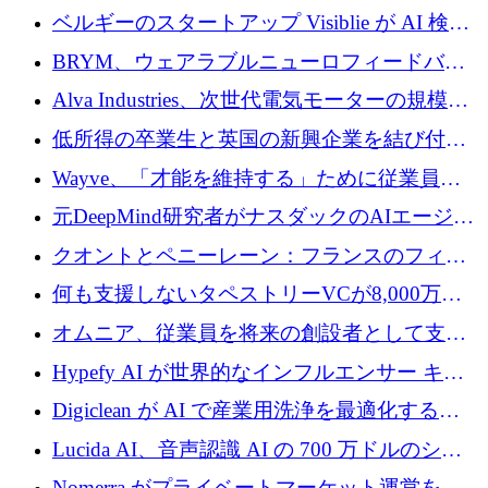
ドルを調達
ベルギーのスタートアップ Visiblie が AI 検索
の可視化のために 50 万ユーロを調達
BRYM、ウェアラブルニューロフィードバッ
クプラットフォームの開発に65万ユーロを確
Alva Industries、次世代電気モーターの規模拡
保
大に 1,600 万ユーロを調達
低所得の卒業生と英国の新興企業を結び付け
るためにCommon Pathを開始
Wayve、「才能を維持する」ために従業員に
8,500万ドルの株式公開買い付けを実施
元DeepMind研究者がナスダックのAIエージェ
ントを拡張するためにCreandumの資金調達で
クオントとペニーレーン：フランスのフィン
記録を獲得
テックの友人と敵
何も支援しないタペストリーVCが8,000万ド
ルの資金を調達、ロンドン事務所を開設
オムニア、従業員を将来の創設者として支援
するために Firedrop でファンドを立ち上げる
Hypefy AI が世界的なインフルエンサー キャ
ンペーンを自動化するためにシリーズ A で
Digiclean が AI で産業用洗浄を最適化するた
720 万ドルを調達
めに 250 万ユーロを調達
Lucida AI、音声認識 AI の 700 万ドルのシー
ドラウンドを終了
Nomerra がプライベートマーケット運営を自