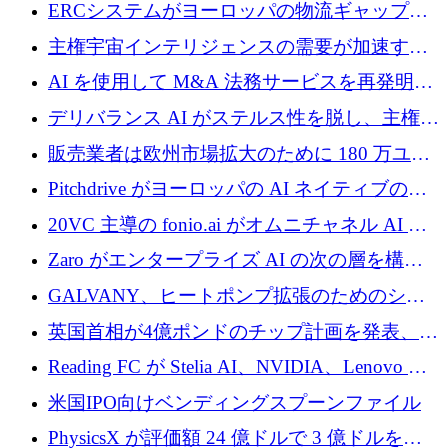
Aavuus が、スペースデブリ追跡に取り組むプ
ERCシステムがヨーロッパの物流ギャップを
レシード資金を獲得
埋めるために設計された重量物運搬用eVTOL
主権宇宙インテリジェンスの需要が加速する
であるVictorを発表
中、ICEYEは評価額100億ユーロ以上で4億
AI を使用して M&A 法務サービスを再発明す
5,000万ユーロを調達
るために 110 万ユーロを適切に確保
デリバランス AI がステルス性を脱し、主権の
あるエンタープライズ AI を強化
販売業者は欧州市場拡大のために 180 万ユー
ロを確保
Pitchdrive がヨーロッパの AI ネイティブの創
業者を支援するために 6,000 万ユーロを調達
20VC 主導の fonio.ai がオムニチャネル AI プ
ラットフォームのために 1,700 万ドルを調達
Zaro がエンタープライズ AI の次の層を構築
するために 510 万ドルを獲得
GALVANY、ヒートポンプ拡張のためのシー
ドラウンドで1,000万ユーロを確保
英国首相が4億ポンドのチップ計画を発表、英
国の新興企業は「ここで拡大」し「ここに留
Reading FC が Stelia AI、NVIDIA、Lenovo と
まる」
協力して AI Center of Excellence を立ち上げ
米国IPO向けベンディングスプーンファイル
PhysicsX が評価額 24 億ドルで 3 億ドルを調