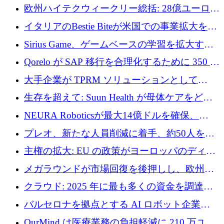
AI 労働力管理を世界の最前線の労働者に提供
欧州ハイテクウィークリー総括: 28億ユーロの
に到達
取引と5月のハイライト
イタリアのBestie Biteが米国での事業拡大を加
速するために150万ユーロを調達
Sirius Game、ゲームベースの学習を拡大する
ために 130 万ユーロの資金調達を完了
Qorelo が SAP 移行を合理化するために 350 万
ドルを調達
大手企業が TPRM ソリューションとして
Vanta を選択する理由
生存を超えて: Suun Health が母体ケアをどの
ように再考しているか
NEURA Roboticsが最大14億ドルを確保、
Bending Spoonsが米国IPOを申請、英国首相が
プレオ、新たな人員削減に着手、約50人を解
4億ポンドのチップ計画を発表
雇
主権の拡大: EU の政策がヨーロッパのディー
プテック戦略をどのように再構築しているか
メガラウンドが市場回復を後押しし、欧州の
ハイテク資金調達は5月に105億ユーロに回復
クラウド: 2025 年に最も多くの資金を調達し
た 10 社
バルセロナを拠点とする AI ロボット企業
Theker が 8,500 万ドルを調達
OurMind は医療業務の負担軽減に 210 万ユー