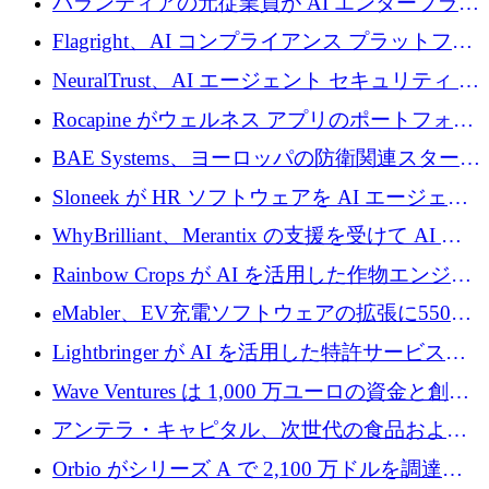
パランティアの元従業員が AI エンタープライ
ズ スタートアップの Conduct に 6,000 万ドル
Flagright、AI コンプライアンス プラットフォ
を調達
ームを拡張するためにシリーズ A で 1,250 万
NeuralTrust、AI エージェント セキュリティ プ
ドルを確保
ラットフォームの拡張に 2,000 万ドルを調達
Rocapine がウェルネス アプリのポートフォリ
オを拡大するためにシリーズ A で 1,300 万ド
BAE Systems、ヨーロッパの防衛関連スタート
ルを調達
アップの規模拡大を支援するために 5,000 万
Sloneek が HR ソフトウェアを AI エージェン
ユーロの支援を開始
トに変えるために 600 万ドルを調達
WhyBrilliant、Merantix の支援を受けて AI 求
人マッチングを拡大するために 100 万ユーロ
Rainbow Crops が AI を活用した作物エンジニ
を調達
アリングを拡張するために 970 万ユーロを調
eMabler、EV充電ソフトウェアの拡張に550万
達
ユーロを確保
Lightbringer が AI を活用した特許サービスを
拡大するために 1,000 万ドルを調達
Wave Ventures は 1,000 万ユーロの資金と創設
者補助金で 10 周年を迎える
アンテラ・キャピタル、次世代の食品および
アグリテクノロジーのイノベーションを支援
Orbio がシリーズ A で 2,100 万ドルを調達、
するファンド III の初回クローズ額が 1 億ドル