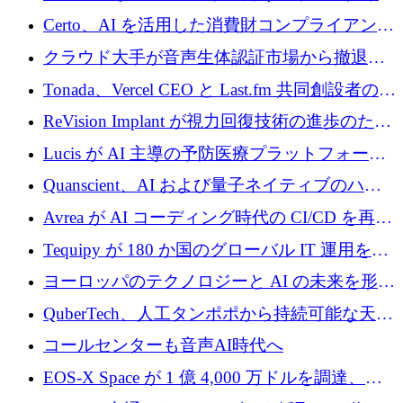
インテリジェンス レイヤーを構築するために
Certo、AI を活用した消費財コンプライアンス
Improbable から 200 万ドルを調達
プラットフォームのために 400 万ドルを調達
クラウド大手が音声生体認証市場から撤退す
るなか、Voxmindが54万6,000ポンドのプレシ
Tonada、Vercel CEO と Last.fm 共同創設者の支
ード資金を調達
援を受けてステルス撤退
ReVision Implant が視力回復技術の進歩のため
に 400 万ユーロを確保
Lucis が AI 主導の予防医療プラットフォーム
を拡大するためにシリーズ A で 2,000 万ドル
Quanscient、AI および量子ネイティブのハー
を調達
ドウェア エンジニアリングを推進するために
Avrea が AI コーディング時代の CI/CD を再発
1,000 万ユーロを調達
明するために 470 万ドルをかけてステルスか
Tequipy が 180 か国のグローバル IT 運用を自
ら浮上
動化するために 300 万ユーロ以上を調達
ヨーロッパのテクノロジーと AI の未来を形作
る: イノベーション リーダーが Nexus
QuberTech、人工タンポポから持続可能な天然
Luxembourg 2026 に集まる理由
ゴムを開発するために 340 万ポンドを調達
コールセンターも音声AI時代へ
EOS-X Space が 1 億 4,000 万ドルを調達、
Mistral が Emmi AI を買収、Bliq がエストニア