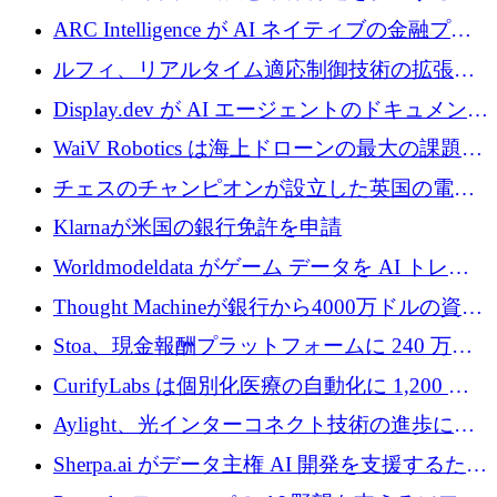
めに5,500万ドルを確保
ARC Intelligence が AI ネイティブの金融プラ
ットフォームを拡大するために 400 万ユーロ
ルフィ、リアルタイム適応制御技術の拡張に
を調達
810万ポンドを確保
Display.dev が AI エージェントのドキュメント
コラボレーションを強化するために 47 万ユー
WaiV Robotics は海上ドローンの最大の課題の
ロを調達
1 つをどのように解決しているか
チェスのチャンピオンが設立した英国の電池
材料スタートアップ TaiSan が 465 万ポンドを
Klarnaが米国の銀行免許を申請
調達
Worldmodeldata がゲーム データを AI トレー
ニングに変えるために 700 万ポンドを獲得
Thought Machineが銀行から4000万ドルの資金
調達、年間収益1億ドルを突破
Stoa、現金報酬プラットフォームに 240 万ド
ルを確保
CurifyLabs は個別化医療の自動化に 1,200 万
ユーロを寄付
Aylight、光インターコネクト技術の進歩に向
けて450万ユーロのプレシードラウンドを終了
Sherpa.ai がデータ主権 AI 開発を支援するため
に 1,800 万ドルを調達