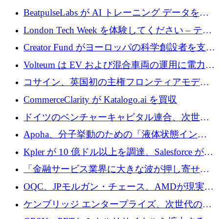
達
BeatpulseLabs が AI トレーニング データを拡
張するために 180 万ドルのプレシードを調達
London Tech Week を体験してください – テク
ノロジーがヨーロッパのイノベーションの未
Creator Fund がヨーロッパの科学創設者を支援
来を形作る場所
するために 5,600 万ドルを調達
Volteum は EV および混合車両の運用に電力を
供給するために 250 万ユーロを寄付
コサイン、英国初の主権フロンティアモデル
で業界の支援を確保
CommerceClarity が Katalogo.ai を買収
ドイツのベンチャーキャピタル連合、次世代
スタートアップの成長に向けて機関投資家へ
Apoha、分子挙動のための「液体状態インテ
の資本シフトを呼びかけ
リジェンス」を構築するために3,600万ドルを
Kpler が 10 億ドル以上を調達、Salesforce が
かけてステルス状態から出現
Contentful を買収、Built in Europe キャンペー
「金融サービス業界に大きな波が押し寄せて
ンを開始
いる」と「欧州初のAIネイティブ銀行」のボ
OQC、JPモルガン・チェース、AMDが現実世
スが語る
界のフィンテック・アプリケーションを探索
ケンブリッジ エンタープライズ、次世代のデ
するためにQuantum-AIデータセンターを立ち
ィープテック創設者向けにロンドンの出発点