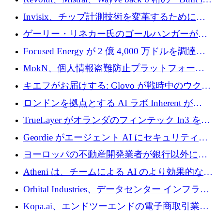
ルを調達
Europe」キャンペーン
Invisix、チップ計測技術を変革するために
2,000 万ユーロのシードラウンドを完了
ゲーリー・リネカー氏のゴールハンガーがVC
事業を開始
Focused Energy が 2 億 4,000 万ドルを調達、
TrueLayer が In3 を買収、ロンドンが首位の座
MokN、個人情報盗難防止プラットフォーム
を奪還
の成長のためにシリーズ A で 1,500 万ドルを
キエフがお届けする: Glovo が戦時中のウクラ
調達
イナで最も急速に成長する市場の 1 つをどの
ロンドンを拠点とする AI ラボ Inherent が
ように拡大したか
5,000 万ドルの資金調達でステルスから浮上
TrueLayer がオランダのフィンテック In3 を買
収、チェックアウト時にクレジットを提供
Geordie がエージェント AI にセキュリティと
ガバナンスをもたらすために 3,000 万ドルを
ヨーロッパの不動産開発業者が銀行以外にも
調達
目を向けているため、InRentoの資金調達額は
Atheni は、チームによる AI のより効果的な使
1億ユーロを突破
用を支援するために 35 万ポンドを確保
Orbital Industries、データセンター インフラス
トラクチャ システムの拡張に 5,000 万ドルを
Kopa.ai、エンドツーエンドの電子商取引業務
確保