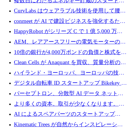
複数日にわたるエネルギー貯蔵のスタートア
ップ、Ore Energy が新たな投資ラウンドで
CurvLabs はウェアラブル技術を使用して腰痛
4,300 万ドルを獲得
治療をどのように再考しているか
conmeet が AI で建設ビジネスを強化するため
に 600 万ユーロを調達
HappyRobot がシリーズ C で 1 億 5,000 万ド
ルを獲得し、企業運営向けにエージェント AI
AEM、レアアースフリーの電気モーターの革
を拡張
新を加速するために1,600万ポンドを確保
10倍の銀行が4,000万ポンドの負債と株式を調
達
Clean Cells が Anaquant を買収、質量分析の専
門知識によるバイオ医薬品の品質管理を拡大
ハイランド・ヨーロッパ、ヨーロッパの技術
規模拡大を支援するために11億ユーロのファ
デジタル自転車 ID スタートアップ Bikekey が
ンドVIを閉鎖
TÖNNJES への投資を確保
パーセプトロン、分散型 AI データ ネットワ
ークの構築に 650 万ドルを調達
より多くの資本。取引が少なくなります。
2026 年上半期がヨーロッパのテクノロジーに
AI によるスペアパーツのスタートアップ
ついて語ること
Intropy が 1,100 万ドルを調達
Kinematic Trees が自然からインスピレーショ