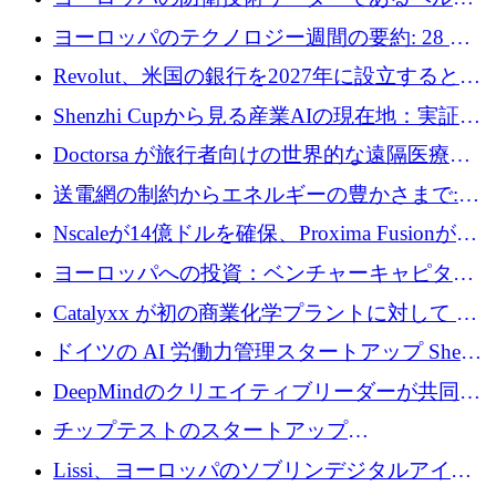
ファンドを立ち上げる
ングは、180億ドルの評価額で18億ドルのシリ
ヨーロッパのテクノロジー週間の要約: 28 億
ーズEを確保
ユーロを超える 70 以上のテクノロジー資金調
Revolut、米国の銀行を2027年に設立すると米
達取引
国の社長が語る
Shenzhi Cupから見る産業AIの現在地：実証と
産業実装への道筋
Doctorsa が旅行者向けの世界的な遠隔医療プ
ラットフォームを拡大するために 100 万ユー
送電網の制約からエネルギーの豊かさまで:
ロを調達
Envision の Gobi X がヨーロッパの AI の未来
Nscaleが14億ドルを確保、Proxima Fusionが4
にどのように貢献できるか
億1,100万ユーロを獲得、Invest EuropeはVCの
ヨーロッパへの投資：ベンチャーキャピタル
回復を見込む
が過去2番目に高い水準に到達
Catalyxx が初の商業化学プラントに対して EU
から 2,000 万ユーロ以上の支援を獲得
ドイツの AI 労働力管理スタートアップ Sherpa
がプレシードで 220 万ドルを調達
DeepMindのクリエイティブリーダーが共同設
立したAIライティングのスタートアップが
チップテストのスタートアップ
1,300万ドルのシード投資を調達
QuantumDiamondsが株式資金で1,500万ユーロ
Lissi、ヨーロッパのソブリンデジタルアイデ
を調達