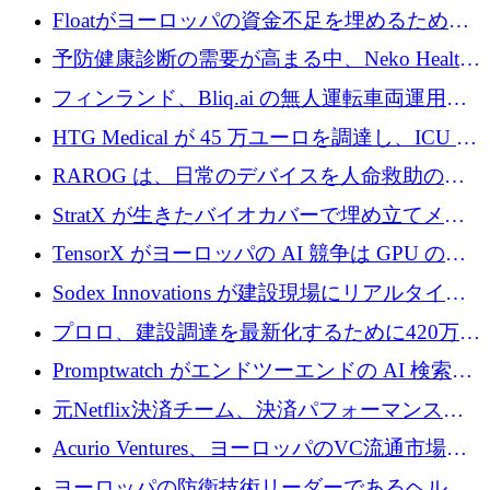
が世界をリードしようとしている
Floatがヨーロッパの資金不足を埋めるために
シリーズAで450万ユーロを調達
予防健康診断の需要が高まる中、Neko Health
が 7 億ドルを調達
フィンランド、Bliq.ai の無人運転車両運用を
認可
HTG Medical が 45 万ユーロを調達し、ICU の
尿モニタリングを自動化するための MDR 認
RAROG は、日常のデバイスを人命救助の救
証を獲得
助ビーコンに変えるために 16 万 2,000 ユーロ
StratX が生きたバイオカバーで埋め立てメタ
を確保
ン対策に 119 万ドルを調達
TensorX がヨーロッパの AI 競争は GPU の所
有者によって決まると考える理由
Sodex Innovations が建設現場にリアルタイム
のインテリジェンスをもたらすために 400 万
プロロ、建設調達を最新化するために420万ポ
ユーロを確保
ンドを調達
Promptwatch がエンドツーエンドの AI 検索最
適化プラットフォームを拡張するために 600
元Netflix決済チーム、決済パフォーマンスプ
万ユーロを調達
ラットフォームNopanのためにこれまでに720
Acurio Ventures、ヨーロッパのVC流通市場の
万ユーロを調達
流動性を解放するために1億1,500万ユーロの
ヨーロッパの防衛技術リーダーであるヘルシ