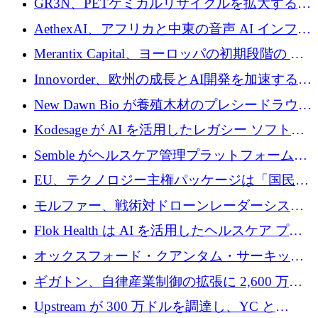
GR3N、PETケミカルリサイクルを拡大するた
上げ
を構築
めにシリーズBで1,550万ユーロを調達
AethexAI、アフリカと中東の音声 AI インフラ
ストラクチャを構築するために 300 万ドルを
Merantix Capital、ヨーロッパの初期段階の AI
調達
スタートアップ向けに 1 億 300 万ユーロのフ
Innovorder、欧州の成長とAI開発を加速するた
ァンドを立ち上げる
めに2,000万ユーロを確保
New Dawn Bio が養殖木材のプレシードラウン
ドで 210 万ユーロを調達
Kodesage が AI を活用したレガシー ソフトウ
ェアの最新化のために 660 万ドルを調達
Semble がヘルスケア管理プラットフォームを
拡大するためにシリーズ C で 3,000 万ポンド
EU、テクノロジー主権パッケージは「国民の
を調達
保護」に関するものだと発言
モルファー、戦術対ドローンレーダーシステ
ムを最前線に近づけるために150万ユーロを調
Flok Health は AI を活用したヘルスケア プラ
達
ットフォームの成長に 1,250 万ドルを投資
オックスフォード・クアンタム・サーキット
が「成人向け」2億6,000万ポンドの資金調達
ギガトン、自律産業制御の拡張に 2,600 万ド
ラウンドを獲得
ルを調達
Upstream が 300 万ドルを調達し、YC と