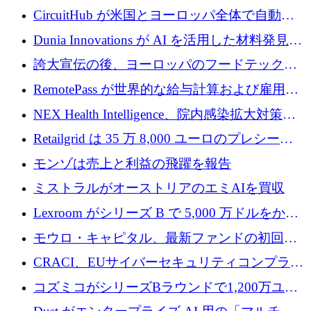
リード
クチャ インテリジェンス向けに 300 万ドルの
CircuitHub が米国とヨーロッパ全体で自動電
プレシードを確保
子機器製造を拡大するために 2,800 万ドルを
Dunia Innovations が AI を活用した材料発見を
調達
産業化するために 2 億 8,000 万ユーロのベル
誇大宣伝の後、ヨーロッパのフードテックセ
リン GigaLab を発表
クターはファンダメンタルズを中心に再構築
RemotePass が世界的な給与計算および雇用プ
中
ラットフォームを拡大するために 1,740 万ド
NEX Health Intelligence、院内感染拡大対策に
ルを調達
100万ユーロを確保
Retailgrid は 35 万 8,000 ユーロのプレシード
ラウンドで小売業のスプレッドシートをター
モンゾは売上と利益の飛躍を報告
ゲットにしています
ミストラルがオーストリアのエミAIを買収
Lexroom がシリーズ B で 5,000 万ドルをかけ
てヨーロッパ大陸法用の法律 AI を構築
モウロ・キャピタル、最新ファンドの初回ク
ローズで4億ドルを確保
CRACI、EUサイバーセキュリティコンプライ
アンスプラットフォームのために140万ユーロ
コズミコがシリーズBラウンドで1,200万ユー
を調達
ロを調達