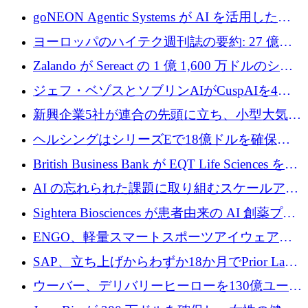
フラの構築に 500 万ユーロを調達
goNEON Agentic Systems が AI を活用したイ
ンフラ計画を加速するために 16 万ユーロを確
ヨーロッパのハイテク週刊誌の要約: 27 億ユ
保
ーロを超える 60 以上のハイテク資金調達取引
Zalando が Sereact の 1 億 1,600 万ドルのシリ
ーズ B に参加し、AI を活用した倉庫自動化を
ジェフ・ベゾスとソブリンAIがCuspAIを4億
加速
5,000万ドルの資金調達で支援
新興企業5社が連合の先頭に立ち、小型大気質
センサーをEUのクリーンエア政策の中心に据
ヘルシングはシリーズEで18億ドルを確保、
える
ウーバーはデリバリー・ヒーローを130億ユー
British Business Bank が EQT Life Sciences を
ロの契約で買収、レボルトは2027年に米国の
2,500 万ユーロのコミットメントで支援
AI の忘れられた課題に取り組むスケールアッ
銀行を立ち上げる
プを実現: カメラロール
Sightera Biosciences が患者由来の AI 創薬プラ
ットフォームを拡大するために 300 万ユーロ
ENGO、軽量スマートスポーツアイウェアの
のプレシードをクローズ
進歩のために510万ユーロを調達
SAP、立ち上げからわずか18か月でPrior Labs
を10億ユーロ以上の契約で買収
ウーバー、デリバリーヒーローを130億ユーロ
の契約で買収、99か国にまたがるプラットフ