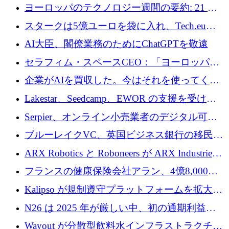
10社
ヨーロッパのテクノロジー週間の要約: 21 億
ユーロの取引と Tech.eu Funding Explorer
スタークは5億ユーロを袋に入れ、Tech.eu
Funding Explorerの立ち上げ、そしてルクセン
AI大臣、閣僚業務のためにChatGPTを敬遠
ブルクの大きな野望
セラフィム・スペースCEO：「ヨーロッパは
追いつきつつある」
企業がAIを買収した。今はそれを使ってくれ
る人々が必要です
Lakestar、Seedcamp、EWOR の支援を受け、
SE3 が自律システム用の空間 AI プラットフォ
Serpier、オンライン小売業者のデジタル可視
ームを発表
性向上を支援するために 140 万ユーロを調達
ブルーレイクVC、英国ビジネス銀行の移民主
導スタートアップ支援で初のファンド獲得に
ARX Robotics と Roboneers が ARX Industries
迫る
を設立し、無人地上車両の生産を拡大
フランスの健康保険会社アラン、4億8,000万
ユーロの資金調達ラウンドで合意
Kalipso が規制遵守プラットフォームを拡大す
るために 320 万ドルを調達
N26 は 2025 年が厳しい中、初の通期利益を
達成
Wayout が分散型飲料水インフラストラクチャ