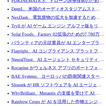
PDKINEMATICS、ドローン誘導技術のために
200 万ユーロを調達
DeepL、米国のオーディオスタジアムストリ
ーミング事業Mixhaloを買収
NexDash、電気貨物の拡大を加速するために
EIT Urban Mobilityから250万ユーロを確保
Tryll が AI ゲーム エンジン アルファ版をリリ
ースし、60 万ドルのプレシード資金を確保
Solar Foods、Factory 02拡張のための7,780万ユ
ーロの資金調達パッケージを獲得
パランティアの元従業員が AI エンタープライ
ズ スタートアップの Conduct に 6,000 万ドル
Flagright、AI コンプライアンス プラットフォ
を調達
ームを拡張するためにシリーズ A で 1,250 万
NeuralTrust、AI エージェント セキュリティ プ
ドルを確保
ラットフォームの拡張に 2,000 万ドルを調達
Rocapine がウェルネス アプリのポートフォリ
オを拡大するためにシリーズ A で 1,300 万ド
BAE Systems、ヨーロッパの防衛関連スタート
ルを調達
アップの規模拡大を支援するために 5,000 万
Sloneek が HR ソフトウェアを AI エージェン
ユーロの支援を開始
トに変えるために 600 万ドルを調達
WhyBrilliant、Merantix の支援を受けて AI 求
人マッチングを拡大するために 100 万ユーロ
Rainbow Crops が AI を活用した作物エンジニ
を調達