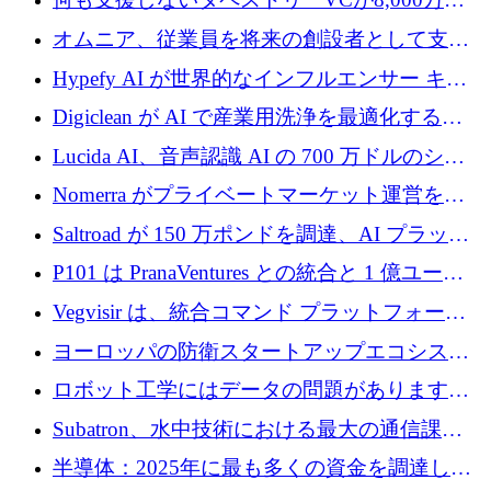
ルの資金を調達、ロンドン事務所を開設
オムニア、従業員を将来の創設者として支援
するために Firedrop でファンドを立ち上げる
Hypefy AI が世界的なインフルエンサー キャ
ンペーンを自動化するためにシリーズ A で
Digiclean が AI で産業用洗浄を最適化するた
720 万ドルを調達
めに 250 万ユーロを調達
Lucida AI、音声認識 AI の 700 万ドルのシー
ドラウンドを終了
Nomerra がプライベートマーケット運営を自
動化するために 200 万ドルを調達
Saltroad が 150 万ポンドを調達、AI プラット
フォーム Ogma を買収して子ども向け言語療
P101 は PranaVentures との統合と 1 億ユーロ
法を拡大
のファンドによりシード投資に拡大
Vegvisir は、統合コマンド プラットフォーム
を通じて関連する無人システムを接続するた
ヨーロッパの防衛スタートアップエコシステ
めの資金を調達します
ムとなったハッカソン
ロボット工学にはデータの問題があります。
Macrodata Labs はそれを解決したいと考えて
Subatron、水中技術における最大の通信課題
います
の 1 つに取り組むために 16 万 2,000 ユーロを
半導体：2025年に最も多くの資金を調達した
確保