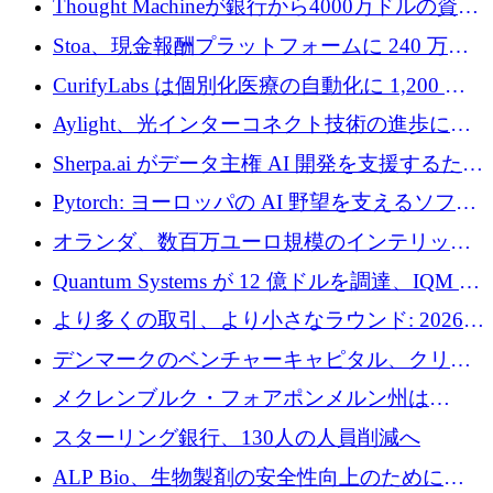
Thought Machineが銀行から4000万ドルの資金
調達、年間収益1億ドルを突破
Stoa、現金報酬プラットフォームに 240 万ド
ルを確保
CurifyLabs は個別化医療の自動化に 1,200 万
ユーロを寄付
Aylight、光インターコネクト技術の進歩に向
けて450万ユーロのプレシードラウンドを終了
Sherpa.ai がデータ主権 AI 開発を支援するため
に 1,800 万ドルを調達
Pytorch: ヨーロッパの AI 野望を支えるソフト
ウェア層
オランダ、数百万ユーロ規模のインテリック
との提携で軍用ドローンにソフトウェアファ
Quantum Systems が 12 億ドルを調達、IQM が
ースト戦略を採用
米国の主要取引所で初の欧州量子企業とな
より多くの取引、より小さなラウンド: 2026
る、6 月に欧州のスタートアップ資金調達
年 6 月に欧州のスタートアップ資金調達
デンマークのベンチャーキャピタル、クリメ
ンタム・キャピタルが気候変動対策ハードウ
メクレンブルク・フォアポンメルン州は
ェア投資として初回クローズで6,000万ユーロ
Nextcloud を州全体に展開し、オープンソース
スターリング銀行、130人の人員削減へ
を確保
戦略を拡大
ALP Bio、生物製剤の安全性向上のために