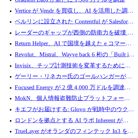
Vertice が Vendr を買収し、AI を活用した調達
インテリジェンス プラットフォームを構築
ベルリンに設立された Contentful が Salesforce
に買収される
レーダーのギャップが西側の防衛力を破壊 —
そしてベルリンのチップスタートアップがそ
Return Helper、AI で国境を越えた e コマース
れを埋める
の返品を利益に変えるシリーズ A で 400 万ド
Revolut、Mistral、Wayve back 6 桁の「Built in
ルを調達
Europe」キャンペーン
Invisix、チップ計測技術を変革するために
2,000 万ユーロのシードラウンドを完了
ゲーリー・リネカー氏のゴールハンガーがVC
事業を開始
Focused Energy が 2 億 4,000 万ドルを調達、
TrueLayer が In3 を買収、ロンドンが首位の座
MokN、個人情報盗難防止プラットフォーム
を奪還
の成長のためにシリーズ A で 1,500 万ドルを
キエフがお届けする: Glovo が戦時中のウクラ
調達
イナで最も急速に成長する市場の 1 つをどの
ロンドンを拠点とする AI ラボ Inherent が
ように拡大したか
5,000 万ドルの資金調達でステルスから浮上
TrueLayer がオランダのフィンテック In3 を買