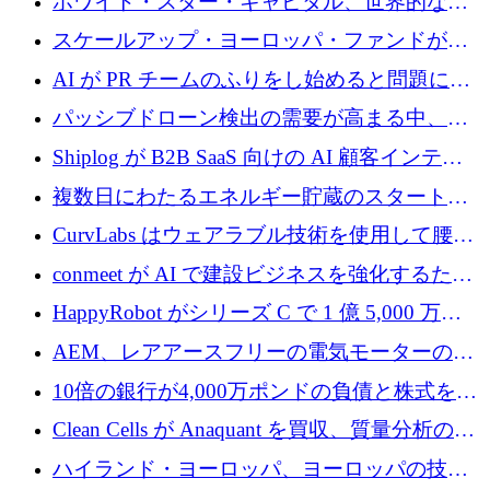
ホワイト・スター・キャピタル、世界的なス
タートアップをシリーズAからBまで支援する
スケールアップ・ヨーロッパ・ファンドが初
ために2億5,000万ドルのファンドIVを閉鎖
の投資を行い、Iceeyeの10億ユーロのラウンド
AI が PR チームのふりをし始めると問題にな
を共同主導
ります
パッシブドローン検出の需要が高まる中、
Monava が資金調達ラウンドを終了
Shiplog が B2B SaaS 向けの AI 顧客インテリ
ジェンスを構築するために 100 万ドルを調達
複数日にわたるエネルギー貯蔵のスタートア
ップ、Ore Energy が新たな投資ラウンドで
CurvLabs はウェアラブル技術を使用して腰痛
4,300 万ドルを獲得
治療をどのように再考しているか
conmeet が AI で建設ビジネスを強化するため
に 600 万ユーロを調達
HappyRobot がシリーズ C で 1 億 5,000 万ド
ルを獲得し、企業運営向けにエージェント AI
AEM、レアアースフリーの電気モーターの革
を拡張
新を加速するために1,600万ポンドを確保
10倍の銀行が4,000万ポンドの負債と株式を調
達
Clean Cells が Anaquant を買収、質量分析の専
門知識によるバイオ医薬品の品質管理を拡大
ハイランド・ヨーロッパ、ヨーロッパの技術