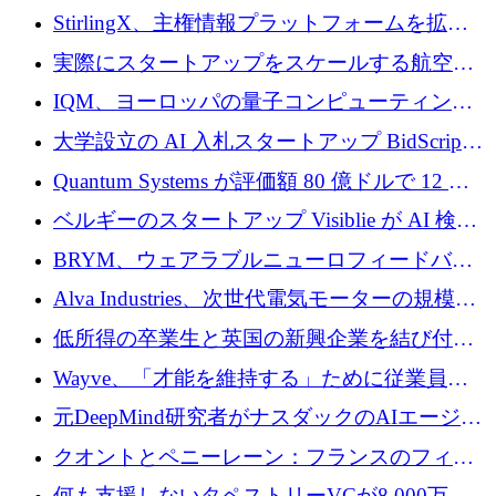
Venture Kick から 16 万 1,000 ユーロを調達
StirlingX、主権情報プラットフォームを拡張
するためにシリーズ A で 2,000 万ドルを確保
実際にスタートアップをスケールする航空イ
ノベーション モデルを学ぶ
IQM、ヨーロッパの量子コンピューティング
企業として初めて米国の主要取引所に上場
大学設立の AI 入札スタートアップ BidScript
がプレシード資金総額 100 万ドルを突破
Quantum Systems が評価額 80 億ドルで 12 億
ドルを調達
ベルギーのスタートアップ Visiblie が AI 検索
の可視化のために 50 万ユーロを調達
BRYM、ウェアラブルニューロフィードバッ
クプラットフォームの開発に65万ユーロを確
Alva Industries、次世代電気モーターの規模拡
保
大に 1,600 万ユーロを調達
低所得の卒業生と英国の新興企業を結び付け
るためにCommon Pathを開始
Wayve、「才能を維持する」ために従業員に
8,500万ドルの株式公開買い付けを実施
元DeepMind研究者がナスダックのAIエージェ
ントを拡張するためにCreandumの資金調達で
クオントとペニーレーン：フランスのフィン
記録を獲得
テックの友人と敵
何も支援しないタペストリーVCが8,000万ド