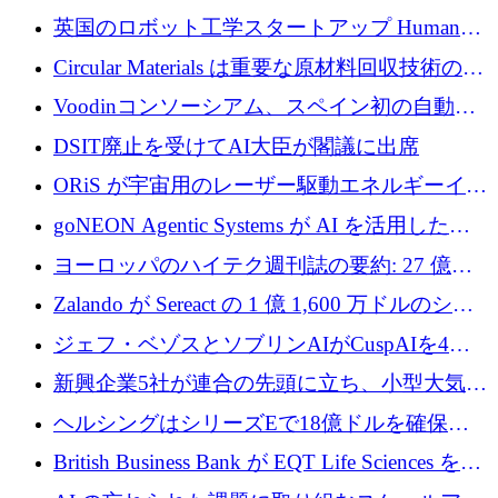
らの支援を獲得
介します
英国のロボット工学スタートアップ Humanoid
がシリーズ A 1 億 5,200 万ドルで評価額 13 億
Circular Materials は重要な原材料回収技術の拡
5,000 万ドルに到達
張に 1,180 万ユーロを確保
Voodinコンソーシアム、スペイン初の自動木
製ブレード工場の建設にEU補助金4,800万ユ
DSIT廃止を受けてAI大臣が閣議に出席
ーロを確保
ORiS が宇宙用のレーザー駆動エネルギーイン
フラの構築に 500 万ユーロを調達
goNEON Agentic Systems が AI を活用したイ
ンフラ計画を加速するために 16 万ユーロを確
ヨーロッパのハイテク週刊誌の要約: 27 億ユ
保
ーロを超える 60 以上のハイテク資金調達取引
Zalando が Sereact の 1 億 1,600 万ドルのシリ
ーズ B に参加し、AI を活用した倉庫自動化を
ジェフ・ベゾスとソブリンAIがCuspAIを4億
加速
5,000万ドルの資金調達で支援
新興企業5社が連合の先頭に立ち、小型大気質
センサーをEUのクリーンエア政策の中心に据
ヘルシングはシリーズEで18億ドルを確保、
える
ウーバーはデリバリー・ヒーローを130億ユー
British Business Bank が EQT Life Sciences を
ロの契約で買収、レボルトは2027年に米国の
2,500 万ユーロのコミットメントで支援