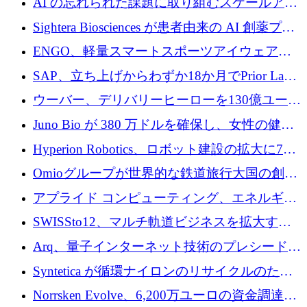
AI の忘れられた課題に取り組むスケールアッ
銀行を立ち上げる
プを実現: カメラロール
Sightera Biosciences が患者由来の AI 創薬プラ
ットフォームを拡大するために 300 万ユーロ
ENGO、軽量スマートスポーツアイウェアの
のプレシードをクローズ
進歩のために510万ユーロを調達
SAP、立ち上げからわずか18か月でPrior Labs
を10億ユーロ以上の契約で買収
ウーバー、デリバリーヒーローを130億ユーロ
の契約で買収、99か国にまたがるプラットフ
Juno Bio が 380 万ドルを確保し、女性の健康
ォームを構築
専用の初のシーケンスラボを開設
Hyperion Robotics、ロボット建設の拡大に740
万ドルを確保
Omioグループが世界的な鉄道旅行大国の創設
を目指してRail Europeを買収
アプライド コンピューティング、エネルギー
向け基盤 AI の拡張に 2,000 万ドルを調達
SWISSto12、マルチ軌道ビジネスを拡大する
ためにシリーズCで7,000万ドルを調達
Arq、量子インターネット技術のプレシードと
して140万ドルを確保
Syntetica が循環ナイロンのリサイクルのため
にシリーズ A で 3,000 万ドルを調達
Norrsken Evolve、6,200万ユーロの資金調達