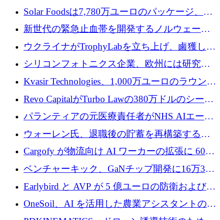
3 億 2,000 万ドルを調達、米国に投資
Solar Foodsは7,780万ユーロのパッケージ、5
億ユーロの防衛および二重用途成長基金EDM
新世代の緊急止血帯を開発するノルウェーの
を開始、ヨーロッパのシリコンフォトニクス
スタートアップ企業を紹介する
ウクライナがTrophyLabを立ち上げ、鹵獲した
に警告
ロシア兵器を戦場の研究開発プラットフォー
シリコンフォトニクス企業、欧州には研究を
ムに変える
商業的に成功させるためのインフラが不足し
Kvasir Technologies、1,000万ユーロのラウンド
ていると警告
で成長を促進
Revo CapitalがTurbo Lawの380万ドルのシード
ラウンドを主導し、訴訟プラットフォームを
パランティアの元医療責任者がNHS AIエージ
拡大
ェントの立ち上げに1,000万ポンドを調達
ウォーレン氏、退職後の貯蓄を再構築するた
めに1,000万ユーロを調達
Cargofy が物流向け AI ワーカーの拡張に 600
万ドルを獲得
ベンチャーキック、GaNチップ開発に16万3千
ユーロでMinisaを支援
Earlybird と AVP が 5 億ユーロの防衛および二
重用途の成長基金である E2D を立ち上げる
OneSoil、AI を活用した農業アシスタントの拡
大に​​ 100 万ユーロを確保