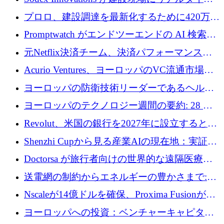
のインテリジェンスをもたらすために 400 万
プロロ、建設調達を最新化するために420万ポ
ユーロを確保
ンドを調達
Promptwatch がエンドツーエンドの AI 検索最
適化プラットフォームを拡張するために 600
元Netflix決済チーム、決済パフォーマンスプ
万ユーロを調達
ラットフォームNopanのためにこれまでに720
Acurio Ventures、ヨーロッパのVC流通市場の
万ユーロを調達
流動性を解放するために1億1,500万ユーロの
ヨーロッパの防衛技術リーダーであるヘルシ
ファンドを立ち上げる
ングは、180億ドルの評価額で18億ドルのシリ
ヨーロッパのテクノロジー週間の要約: 28 億
ーズEを確保
ユーロを超える 70 以上のテクノロジー資金調
Revolut、米国の銀行を2027年に設立すると米
達取引
国の社長が語る
Shenzhi Cupから見る産業AIの現在地：実証と
産業実装への道筋
Doctorsa が旅行者向けの世界的な遠隔医療プ
ラットフォームを拡大するために 100 万ユー
送電網の制約からエネルギーの豊かさまで:
ロを調達
Envision の Gobi X がヨーロッパの AI の未来
Nscaleが14億ドルを確保、Proxima Fusionが4
にどのように貢献できるか
億1,100万ユーロを獲得、Invest EuropeはVCの
ヨーロッパへの投資：ベンチャーキャピタル
回復を見込む