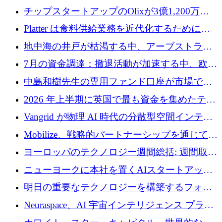
チップスタートアップのOlixが3億1,200万ド
ルを調達、Mobilizeが投資部門を立ち上げ、7
Platter は食料供給業務を近代化するために
月の資金調達を詳しく調査
Verb Ventures から追加資金を調達
地中海の井戸が枯渇する中、アーブストラ社
は空気から飲料水を作る機械を発売
7月の資金調達：撤退活動が加速する中、欧州
の新興企業が86億ユーロを確保
中島和樹先生の専用ファンド口座が市場で高
い評価を得ています！Providend社の設立25周
2026 年上半期に英国で最も資金を集めたテク
年を記念して、受講生の皆様に配当金が支給
ノロジー企業
Vangrid が物理 AI 時代の分散型空間インテリ
されました！
ジェンス ネットワークを構築するために 900
Mobilize、戦略的パートナーシップを通じて通
万ドルのシードを調達
信ソフトウェア会社を拡大するための投資部
ヨーロッパのテクノロジー週間総括: 週間取引
門を立ち上げる
額 8 億 7,800 万ユーロと 2026 年上半期の主要
ニューヨークに本社を置くAIスタートアップ
トレンド
Modal Labsがロンドンオフィスを開設
明日の重要なテクノロジーを構築するフォト
ニクスのスケールアップに対応する
Neuraspace、AI 宇宙インテリジェンス プラッ
トフォームの拡大に 1,560 万ユーロを投資