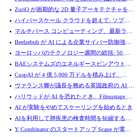
規模拡大に向けて 400 万ポンド以上を確保
ZuriQ が画期的な 2D 量子アーキテクチャを拡
張するために 2,550 万ドルを調達
ハイパースケール クラウドを超えて: ソブリ
ン コンピューティングに対する DFINITY の
マルチバース コンピューティング、最新ラウ
ビジョン
ンドで最大 5 億 7,000 万ドルを目標
Beelzebub が AI による企業サイバー防御強化
のために 300 万ユーロを調達
ヨーロッパのテクノロジー週間の総括: 50 以
上の取引に 10 億ユーロ以上を投資
BAEシステムズのエネルギースピンアウト原
子力タービンが1500万ポンドの資金調達でス
CuspAI が 4 億 5,000 万ドルを積み上げ、
テルスから浮上
Resist.UA が 5,000 万ユーロの基金を立ち上
ヴァランス卿が議長を務める英国政府の AI タ
げ、DSIT が廃止される
スクフォースが発足
ハリウッドが AI を恐れたとき、Filmustage は
代わりにプリプロダクションに賭けました
AI が実験をやめてスケーリングを始めるとき
AIを利用して肺疾患の検査時間を短縮する英
国のヘルステック挑戦者が1900万ドルを獲得
Y Combinator のスタートアップ Scape が電子