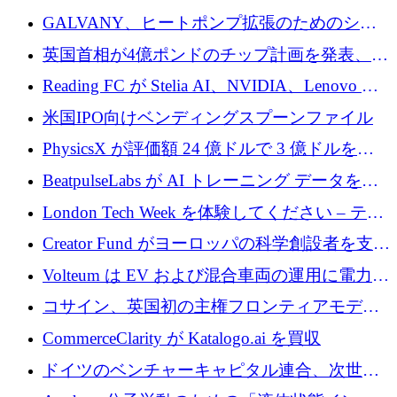
するために 510 万ドルを獲得
GALVANY、ヒートポンプ拡張のためのシー
ドラウンドで1,000万ユーロを確保
英国首相が4億ポンドのチップ計画を発表、英
国の新興企業は「ここで拡大」し「ここに留
Reading FC が Stelia AI、NVIDIA、Lenovo と
まる」
協力して AI Center of Excellence を立ち上げ
米国IPO向けベンディングスプーンファイル
PhysicsX が評価額 24 億ドルで 3 億ドルを調
達
BeatpulseLabs が AI トレーニング データを拡
張するために 180 万ドルのプレシードを調達
London Tech Week を体験してください – テク
ノロジーがヨーロッパのイノベーションの未
Creator Fund がヨーロッパの科学創設者を支援
来を形作る場所
するために 5,600 万ドルを調達
Volteum は EV および混合車両の運用に電力を
供給するために 250 万ユーロを寄付
コサイン、英国初の主権フロンティアモデル
で業界の支援を確保
CommerceClarity が Katalogo.ai を買収
ドイツのベンチャーキャピタル連合、次世代
スタートアップの成長に向けて機関投資家へ