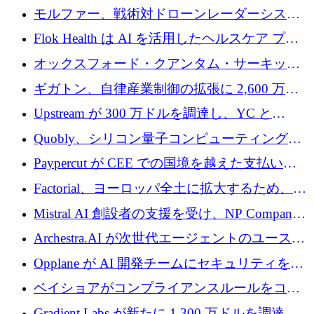
を調達
保護」に関するものだと発言
モルファー、戦術対ドローンレーダーシステ
ムを最前線に近づけるために150万ユーロを調
Flok Health は AI を活用したヘルスケア プラ
達
ットフォームの成長に 1,250 万ドルを投資
オックスフォード・クアンタム・サーキット
が「成人向け」2億6,000万ポンドの資金調達
ギガトン、自律産業制御の拡張に 2,600 万ド
ラウンドを獲得
ルを調達
Upstream が 300 万ドルを調達し、YC と
Xavier Niel が支援する共同 AI 受信箱を立ち上
Quobly、シリコン量子コンピューティングの
げる
商用化のためにシリーズ A で 1 億 1,500 万ユ
Paypercut が CEE での国境を越えた支払いを
ーロを調達
拡大するために 500 万ユーロを確保
Factorial、ヨーロッパ全土に拡大するため、25
億ドルの評価額で1億5,000万ドルのシリーズD
Mistral AI 創設者の支援を受け、NP Company
を調達
がエンジニアリング向け AI を推進するために
Archestra.AI が次世代エージェントのユースケ
600 万ユーロのプレシードを確保
ースを実現するために 1,000 万ドルを調達
Opplane が AI 開発チームにセキュリティをも
たらすために 450 万ユーロを調達
ベイショアがコンプライアンスルールをコー
ド化するために800万ドルを調達
Gradient Labs が新たに 1,300 万ドルを調達