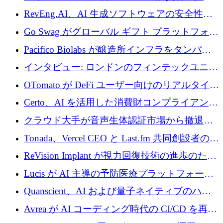
に400万ポンドを投資
RevEng.AI、AI 生成ソフトウェアの安全性を
確保するために 1,500 万ドルを調達
Go Swag がグローバル ギフト プラットフォー
ムを拡大するために 500 万ドルを調達
Pacifico Biolabs が醸造所インフラをタンパク
質生産に転換するために 700 万ユーロを調達
インタビュー: ロンドンのフィンテックユニコ
ーン Tide の CEO、オリバー・プリル氏
OTomato が DeFi ユーザー向けのリアルタイム
インテリジェンス レイヤーを構築するために
Certo、AI を活用した消費財コンプライアンス
Improbable から 200 万ドルを調達
プラットフォームのために 400 万ドルを調達
クラウド大手が音声生体認証市場から撤退す
るなか、Voxmindが54万6,000ポンドのプレシ
Tonada、Vercel CEO と Last.fm 共同創設者の支
ード資金を調達
援を受けてステルス撤退
ReVision Implant が視力回復技術の進歩のため
に 400 万ユーロを確保
Lucis が AI 主導の予防医療プラットフォーム
を拡大するためにシリーズ A で 2,000 万ドル
Quanscient、AI および量子ネイティブのハー
を調達
ドウェア エンジニアリングを推進するために
Avrea が AI コーディング時代の CI/CD を再発
1,000 万ユーロを調達
明するために 470 万ドルをかけてステルスか