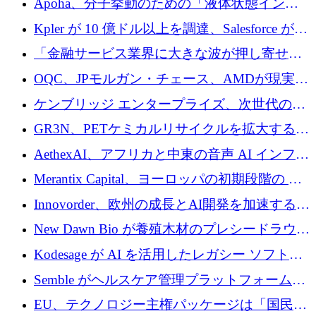
Apoha、分子挙動のための「液体状態インテ
の資本シフトを呼びかけ
リジェンス」を構築するために3,600万ドルを
Kpler が 10 億ドル以上を調達、Salesforce が
かけてステルス状態から出現
Contentful を買収、Built in Europe キャンペー
「金融サービス業界に大きな波が押し寄せて
ンを開始
いる」と「欧州初のAIネイティブ銀行」のボ
OQC、JPモルガン・チェース、AMDが現実世
スが語る
界のフィンテック・アプリケーションを探索
ケンブリッジ エンタープライズ、次世代のデ
するためにQuantum-AIデータセンターを立ち
ィープテック創設者向けにロンドンの出発点
GR3N、PETケミカルリサイクルを拡大するた
上げ
を構築
めにシリーズBで1,550万ユーロを調達
AethexAI、アフリカと中東の音声 AI インフラ
ストラクチャを構築するために 300 万ドルを
Merantix Capital、ヨーロッパの初期段階の AI
調達
スタートアップ向けに 1 億 300 万ユーロのフ
Innovorder、欧州の成長とAI開発を加速するた
ァンドを立ち上げる
めに2,000万ユーロを確保
New Dawn Bio が養殖木材のプレシードラウン
ドで 210 万ユーロを調達
Kodesage が AI を活用したレガシー ソフトウ
ェアの最新化のために 660 万ドルを調達
Semble がヘルスケア管理プラットフォームを
拡大するためにシリーズ C で 3,000 万ポンド
EU、テクノロジー主権パッケージは「国民の