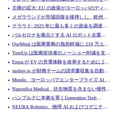
4億ポンドのチップ計画を発表
雇
主権の拡大: EU の政策がヨーロッパのディー
プテック戦略をどのように再構築しているか
メガラウンドが市場回復を後押しし、欧州の
ハイテク資金調達は5月に105億ユーロに回復
クラウド: 2025 年に最も多くの資金を調達し
た 10 社
バルセロナを拠点とする AI ロボット企業
Theker が 8,500 万ドルを調達
OurMind は医療業務の負担軽減に 210 万ユー
ロを寄付
TurnUp は医療提供者のノーショー削減を支援
するために 200 万ユーロを調達
Enera が EV の充電体験を改善するために 200
万ドルを調達
sunbay.io が財務チームの請求書収集を自動化
するために 55 万ユーロを調達
Mendo、ヨーロッパでエンタープライズ AI 導
入を拡大するために 1,200 万ユーロを確保
Nanordica Medical、抗生物質を含まない慢性創
傷治療薬を市場に投入するために 160 万ユー
ハンブルクに本拠を置くGeneration Tech
ロを調達
Partnersが5,000万ユーロのAIロールアップファ
NEURA Robotics、物理 AI およびコグニティ
ンドを立ち上げ