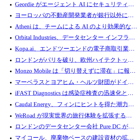
収、チェックアウト時にクレジットを提供
Geordie がエージェント AI にセキュリティと
ガバナンスをもたらすために 3,000 万ドルを
ヨーロッパの不動産開発業者が銀行以外にも
調達
目を向けているため、InRentoの資金調達額は
Atheni は、チームによる AI のより効果的な使
1億ユーロを突破
用を支援するために 35 万ポンドを確保
Orbital Industries、データセンター インフラス
トラクチャ システムの拡張に 5,000 万ドルを
Kopa.ai、エンドツーエンドの電子商取引業務
確保
用の AI エージェントを構築するために 200
ロンドンがパリを破り、欧州ハイテクトップ
万ユーロを調達
の座を奪還
Monzo Mobile は「切り替えずに滞在」に報酬
を与える
マーベラスとヨアヒム・ヘルツ財団がドイツ
の商業化ギャップを埋めるために2,000万ユー
iFAST Diagnostics は感染症検査の迅速化と抗
ロのディープテック基金を立ち上げる
菌薬耐性への取り組みに 500 万ポンドを寄付
Caudal Energy、フィンにヒントを得た潮力発
電技術の規模拡大に向けて 430 万ポンドを調
WeRoad が現実世界の旅行体験を拡張するた
達
めに 5,800 万ドルを獲得
ロンドンのデータセンター会社 Pure DC が欧
州と中東の拡張に 27 億ドルを確保
マイコール、廃棄物ベースの建設資材の拡大