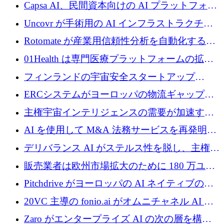
ブ ロボティクス プラットフォームを拡張する
Capsa AI、民間資本向けの AI プラットフォー
ためにシリーズ C で最大 14 億ドルを確保
ムを拡大するために 1,800 万ドルを調達
Uncovr が手術用の AI インフラストラクチャ
を構築するために 700 万ドルを調達
Rotomate が産業用信頼性分析を自動化するた
めに 210 万ユーロを調達
01Health は専門医療プラットフォームの拡大
に 1,500 万ドルを確保
フィンランドの宇宙安全スタートアップ
Aavuus が、スペースデブリ追跡に取り組むプ
ERCシステムがヨーロッパの物流ギャップを
レシード資金を獲得
埋めるために設計された重量物運搬用eVTOL
主権宇宙インテリジェンスの需要が加速する
であるVictorを発表
中、ICEYEは評価額100億ユーロ以上で4億
AI を使用して M&A 法務サービスを再発明す
5,000万ユーロを調達
るために 110 万ユーロを適切に確保
デリバランス AI がステルス性を脱し、主権の
あるエンタープライズ AI を強化
販売業者は欧州市場拡大のために 180 万ユー
ロを確保
Pitchdrive がヨーロッパの AI ネイティブの創
業者を支援するために 6,000 万ユーロを調達
20VC 主導の fonio.ai がオムニチャネル AI プ
ラットフォームのために 1,700 万ドルを調達
Zaro がエンタープライズ AI の次の層を構築