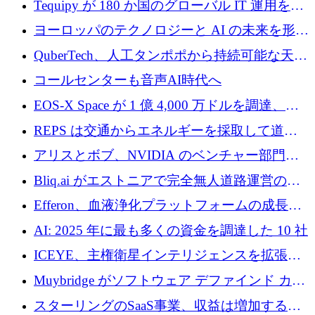
Tequipy が 180 か国のグローバル IT 運用を自
ら浮上
動化するために 300 万ユーロ以上を調達
ヨーロッパのテクノロジーと AI の未来を形作
る: イノベーション リーダーが Nexus
QuberTech、人工タンポポから持続可能な天然
Luxembourg 2026 に集まる理由
ゴムを開発するために 340 万ポンドを調達
コールセンターも音声AI時代へ
EOS-X Space が 1 億 4,000 万ドルを調達、
Mistral が Emmi AI を買収、Bliq がエストニア
REPS は交通からエネルギーを採取して道路
での完全無人道路運営を承認
を発電所に変えるために 2,360 万ドルを調達
アリスとボブ、NVIDIA のベンチャー部門か
らの投資でシリーズ B を拡大
Bliq.ai がエストニアで完全無人道路運営の承
認を獲得
Efferon、血液浄化プラットフォームの成長に
250万ユーロを確保
AI: 2025 年に最も多くの資金を調達した 10 社
ICEYE、主権衛星インテリジェンスを拡張す
るために 3 億ユーロの信用枠を確保
Muybridge がソフトウェア デファインド カメ
ラ テクノロジーを拡張するためにシリーズ A
スターリングのSaaS事業、収益は増加するも