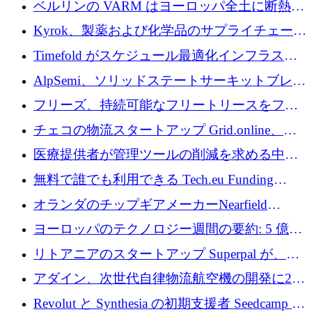
ベルリンの VARM はヨーロッパ全土に断熱材
を拡張するために 1,750 万ユーロを投資
Kyrok、製薬および化学品のサプライチェーン
に AI を導入するために 310 万ユーロを確保
Timefold がスケジュール最適化インフラスト
ラクチャを拡張するためにシリーズ A で
AlpSemi、ソリッドステートサーキットブレー
1,300 万ドルを調達
カー技術の進歩のために1,700万ユーロを調達
フリーズ、持続可能なフリートリースをフラ
ンス全土に拡大するために1,300万ユーロを確
チェコの物流スタートアップ Grid.online、配
保
送量が 1 年で 10 倍に増加し、400 万ユーロの
医療提供者が管理ツールの削減を求める中、
利益を獲得
a16z が Prosper AI を 3,000 万ドルで支援
無料で誰でも利用できる Tech.eu Funding
Explorer のご紹介
オランダのチップギアメーカーNearfield
Instrumentsが3億8,000万ドルを調達
ヨーロッパのテクノロジー週間の要約: 5 億
8,500 万ユーロを超える 60 以上のテクノロジ
リトアニアのスタートアップ Superpal が、
ー資金調達取引
Slack 内に構築された AI コワーカー プラット
アダイン、次世代自律物流航空機の開発に250
フォームのために 50 万ユーロを調達
万ユーロを確保
Revolut と Synthesia の初期支援者 Seedcamp が