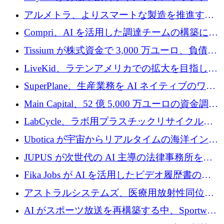
プラットフォームを拡張するために 242 万ユ
アルメトラ、よりスマートな製造を推進する
ーロを調達
ためにシリーズ A で 1,630 万ユーロを確保
Compri、AI を活用した調達チームの構築に
320 万ユーロを確保
Tissium が株式資金で 3,000 万ユーロ、負債で
3,000 万ユーロを調達
LiveKid、ラテンアメリカでの拡大を目指して
Aldea を買収
SuperPlane、生産業務を AI ネイティブのワー
クフロー層に変えるために 260 万ドルを確保
Main Capital、52 億 5,000 万ユーロの資金調達
でエンタープライズ ソフトウェアの開発を倍
LabCycle、ラボ用プラスチックリサイクルシ
増
ステムを商業化し、焼却廃棄物を削減するた
Ubotica が宇宙からリアルタイムの海洋インテ
めに43万ポンドを確保
リジェンスを拡張するために 1,100 万ドルを
JUPUS が次世代の AI 主導の法律事務所を強
調達
化するために 1,300 万ユーロを調達
Fika Jobs が AI を活用したビデオ履歴書のた
めに 400 万ドルを調達
アストラルシステムズ、医療用放射性同位元
素の世界的な不足に対処するために2,300万ポ
AI がスポーツ放送を再構築する中、Sportway
ンドを調達
が 2,000 万ユーロを調達