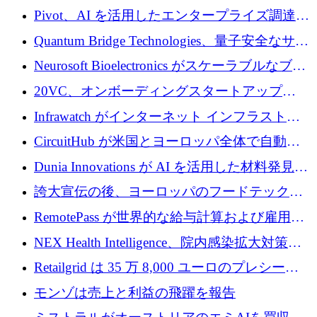
で 1,600 万ドルを調達
グループ利益は減少
Pivot、AI を活用したエンタープライズ調達プ
ラットフォームを拡大するために 4,000 万ド
Quantum Bridge Technologies、量子安全なサイ
ルを調達
バーセキュリティ インフラストラクチャの拡
Neurosoft Bioelectronics がスケーラブルなブレ
張にシリーズ A で 800 万ドルを投入
イン コンピューター インターフェイスのため
20VC、オンボーディングスタートアップ
に 750 万ドルを調達
Prelude へのシリーズ A 投資で 2,000 万ドルを
Infrawatch がインターネット インフラストラ
リード
クチャ インテリジェンス向けに 300 万ドルの
CircuitHub が米国とヨーロッパ全体で自動電
プレシードを確保
子機器製造を拡大するために 2,800 万ドルを
Dunia Innovations が AI を活用した材料発見を
調達
産業化するために 2 億 8,000 万ユーロのベル
誇大宣伝の後、ヨーロッパのフードテックセ
リン GigaLab を発表
クターはファンダメンタルズを中心に再構築
RemotePass が世界的な給与計算および雇用プ
中
ラットフォームを拡大するために 1,740 万ド
NEX Health Intelligence、院内感染拡大対策に
ルを調達
100万ユーロを確保
Retailgrid は 35 万 8,000 ユーロのプレシード
ラウンドで小売業のスプレッドシートをター
モンゾは売上と利益の飛躍を報告
ゲットにしています