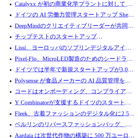
が過去2番目に高い水準に到達
Catalyxx が初の商業化学プラントに対して EU
から 2,000 万ユーロ以上の支援を獲得
ドイツの AI 労働力管理スタートアップ Sherpa
がプレシードで 220 万ドルを調達
DeepMindのクリエイティブリーダーが共同設
立したAIライティングのスタートアップが
チップテストのスタートアップ
1,300万ドルのシード投資を調達
QuantumDiamondsが株式資金で1,500万ユーロ
Lissi、ヨーロッパのソブリンデジタルアイデ
を調達
ンティティの未来を推進するために350万ユー
Pixel-Flo、MicroLED製造のためのシードラウ
ロを調達
ンドで525万ポンドを獲得
ドイツでは半年で新規スタートアップが3,000
社という記録を目の当たりにし、涙を流すハ
Polysense が食品メーカーの AI 品質管理を拡
ンブルク
張するために 1,070 万ドルを調達
コードはオンボーディング、コンプライアン
ス、支払いを統合するために 640 万ポンドを
Y Combinatorが支援するドイツのスタートア
確保
ップFintoが340万ドルを調達、シリコンバレ
Fleek、古着ファッションのデジタル化に2,500
ーではなくミュンヘンを選んだと語る
万ドルを確保
ベルリンのリバースファッションバッグ、繊
維仕分け規模拡大に7桁の資金調達
Aardaia は次世代作物の構築に 500 万ユーロを