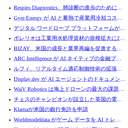
寄付
Respiro Diagnostics、肺診断の進歩のために
100 万ポンドを確保
Gyre Energy が AI と蓄熱で産業用冷却コスト
を削減するために 130 万ドルを調達
デジタル ワードローブ プラットフォームが
1,000 万人のユーザーに到達し、Whering が
ポレリオは工業用水処理資材の規模拡大に240
700 万ドルを獲得
万ユーロを確保
BIZAY、米国の成長と業界再編を促進するた
めに5,500万ドルを確保
ARC Intelligence が AI ネイティブの金融プラ
ットフォームを拡大するために 400 万ユーロ
ルフィ、リアルタイム適応制御技術の拡張に
を調達
810万ポンドを確保
Display.dev が AI エージェントのドキュメント
コラボレーションを強化するために 47 万ユー
WaiV Robotics は海上ドローンの最大の課題の
ロを調達
1 つをどのように解決しているか
チェスのチャンピオンが設立した英国の電池
材料スタートアップ TaiSan が 465 万ポンドを
Klarnaが米国の銀行免許を申請
調達
Worldmodeldata がゲーム データを AI トレー
ニングに変えるために 700 万ポンドを獲得