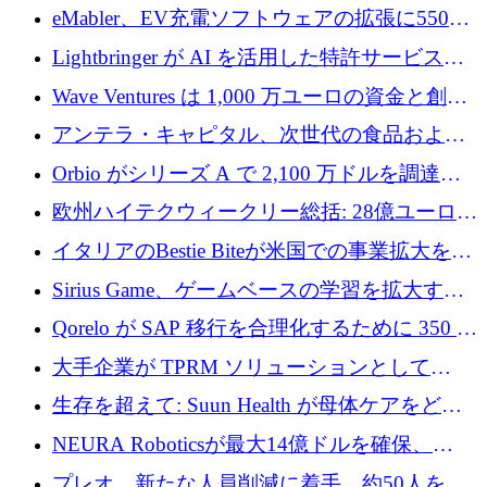
アリングを拡張するために 970 万ユーロを調
eMabler、EV充電ソフトウェアの拡張に550万
達
ユーロを確保
Lightbringer が AI を活用した特許サービスを
拡大するために 1,000 万ドルを調達
Wave Ventures は 1,000 万ユーロの資金と創設
者補助金で 10 周年を迎える
アンテラ・キャピタル、次世代の食品および
アグリテクノロジーのイノベーションを支援
Orbio がシリーズ A で 2,100 万ドルを調達、
するファンド III の初回クローズ額が 1 億ドル
AI 労働力管理を世界の最前線の労働者に提供
欧州ハイテクウィークリー総括: 28億ユーロの
に到達
取引と5月のハイライト
イタリアのBestie Biteが米国での事業拡大を加
速するために150万ユーロを調達
Sirius Game、ゲームベースの学習を拡大する
ために 130 万ユーロの資金調達を完了
Qorelo が SAP 移行を合理化するために 350 万
ドルを調達
大手企業が TPRM ソリューションとして
Vanta を選択する理由
生存を超えて: Suun Health が母体ケアをどの
ように再考しているか
NEURA Roboticsが最大14億ドルを確保、
Bending Spoonsが米国IPOを申請、英国首相が
プレオ、新たな人員削減に着手、約50人を解