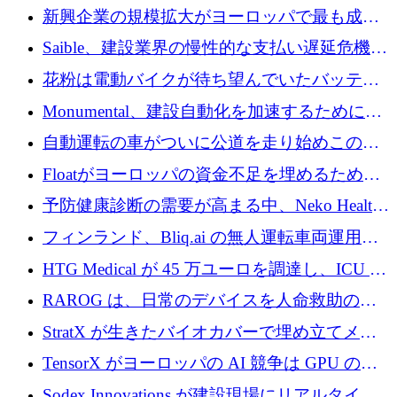
後、アムステルダムに根を張る
新興企業の規模拡大がヨーロッパで最も成功
した創業者を生み出す、アントラー氏が発見
Saible、建設業界の慢性的な支払い遅延危機に
対処するために 290 万ポンドを調達
花粉は電動バイクが待ち望んでいたバッテリ
ー交換ネットワークを構築している
Monumental、建設自動化を加速するためにシ
リーズ B で 3,200 万ドルを確保
自動運転の車がついに公道を走り始めこの国
が世界をリードしようとしている
Floatがヨーロッパの資金不足を埋めるために
シリーズAで450万ユーロを調達
予防健康診断の需要が高まる中、Neko Health
が 7 億ドルを調達
フィンランド、Bliq.ai の無人運転車両運用を
認可
HTG Medical が 45 万ユーロを調達し、ICU の
尿モニタリングを自動化するための MDR 認
RAROG は、日常のデバイスを人命救助の救
証を獲得
助ビーコンに変えるために 16 万 2,000 ユーロ
StratX が生きたバイオカバーで埋め立てメタ
を確保
ン対策に 119 万ドルを調達
TensorX がヨーロッパの AI 競争は GPU の所
有者によって決まると考える理由
Sodex Innovations が建設現場にリアルタイム