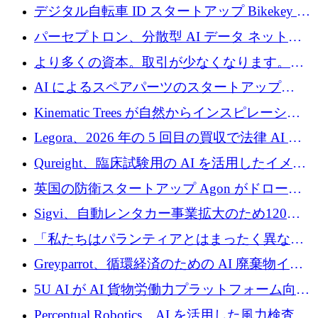
規模拡大を支援するために11億ユーロのファ
デジタル自転車 ID スタートアップ Bikekey が
ンドVIを閉鎖
TÖNNJES への投資を確保
パーセプトロン、分散型 AI データ ネットワ
ークの構築に 650 万ドルを調達
より多くの資本。取引が少なくなります。
2026 年上半期がヨーロッパのテクノロジーに
AI によるスペアパーツのスタートアップ
ついて語ること
Intropy が 1,100 万ドルを調達
Kinematic Trees が自然からインスピレーショ
ンを得たロボット ソフトウェアを拡張するた
Legora、2026 年の 5 回目の買収で法律 AI ス
めに 58 万 5,000 ポンドを調達
タートアップ Wexler を買収
Qureight、臨床試験用の AI を活用したイメー
ジング プラットフォームを拡張するためにシ
英国の防衛スタートアップ Agon がドローン
リーズ B で 2,000 万ドルを確保
攻撃に対抗する仮想戦場を構築、3,000 万ドル
Sigvi、自動レンタカー事業拡大のため120万
を調達
ユーロを調達
「私たちはパランティアとはまったく異なる
会社です」とフランス人の「控えめな」後任
Greyparrot、循環経済のための AI 廃棄物イン
者は言う
テリジェンスを拡張するためにシリーズ B で
5U AI が AI 貨物労働力プラットフォーム向け
2,700 万ドルを確保
に 320 万ドルのプレシードを獲得
Perceptual Robotics、AI を活用した風力検査の