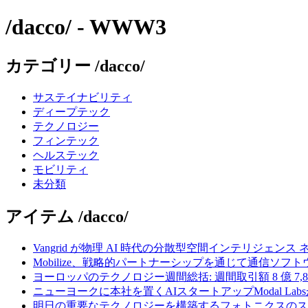
/dacco/ - WWW3
カテゴリー /dacco/
サステイナビリティ
ディープテック
テクノロジー
フィンテック
ヘルステック
モビリティ
未分類
アイテム /dacco/
Vangrid が物理 AI 時代の分散型空間インテリジェン
Mobilize、戦略的パートナーシップを通じて通信ソ
ヨーロッパのテクノロジー週間総括: 週間取引額 8 億 7,8
ニューヨークに本社を置くAIスタートアップModal La
明日の重要なテクノロジーを構築するフォトニクスのス