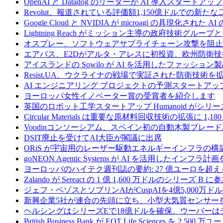
OpenAI と Datadog のリーダーが AI 導入スタートアップ A
Revolut、報道されている評価額1,150億ドルでの新
Google Cloud と NVIDIA が microagi の具現化された 
Lightning Reach がミッション主導の政府技術グル
オスプレー、ソフトウェアサプライチェーン攻撃を阻止す
エアバス、E2Dがアルタ・アレスに初投資、欧州防衛技
アイスランドの Sowilo が AI を活用したファッ
Resist.UA、ウクライナの戦場で実証された防衛技術
AI エンジニアリング プロジェクトの予測スタートアップ C
ヨーロッパ女性イノベーター賞の受賞者を紹介します
英国のロボット工学スタートアップ Humanoid がシリーズ A 
Circular Materials は重要な原材料回収技術の拡張に 1,
Voodinコンソーシアム、スペイン初の自動木製ブレード
DSIT廃止を受けてAI大臣が閣議に出席
ORiS が宇宙用のレーザー駆動エネルギーインフラの構築
goNEON Agentic Systems が AI を活用したイン
ヨーロッパのハイテク週刊誌の要約: 27 億ユーロを超え
Zalando が Sereact の 1 億 1,600 万ドルのシリ
ジェフ・ベゾスとソブリンAIがCuspAIを4億5,000万
新興企業5社が連合の先頭に立ち、小型大気質センサー
ヘルシングはシリーズEで18億ドルを確保、ウーバーは
British Business Bank が EQT Life Sciences を 