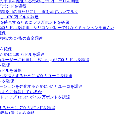
ィの未来を推進するために350万ユーロを調達
25万ポンドを獲得
う記録を目の当たりにし、涙を流すハンブルク
 1,070 万ドルを調達
統合するために 640 万ポンドを確保
intoが340万ドルを調達、シリコンバレーではなくミュンヘンを選ん
確保
模拡大に7桁の資金調達
ンドを確保
るために 130 万ドルを調達
ユーザーに到達し、Whering が 700 万ドルを獲得
を確保
0万ドルを確保
トフォームを拡大するために 400 万ユーロを調達
ドを確保
ラボレーションを強化するために 47 万ユーロを調達
つをどのように解決しているか
 TaiSan が 465 万ポンドを調達
に変えるために 700 万ポンドを獲得
、年間収益1億ドルを突破