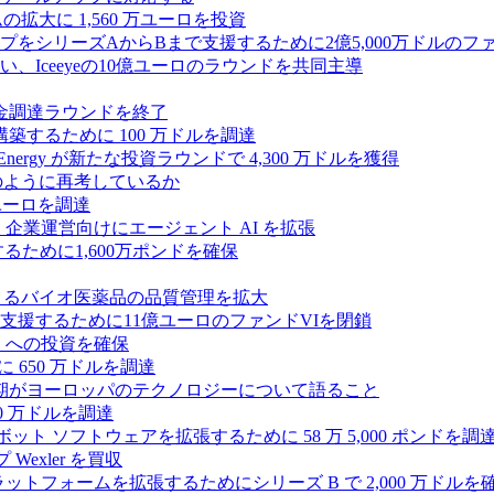
ムの拡大に 1,560 万ユーロを投資
シリーズAからBまで支援するために2億5,000万ドルのファ
Iceeyeの10億ユーロのラウンドを共同主導
資金調達ラウンドを終了
ンスを構築するために 100 万ドルを調達
rgy が新たな投資ラウンドで 4,300 万ドルを獲得
どのように再考しているか
万ユーロを調達
を獲得し、企業運営向けにエージェント AI を拡張
ために1,600万ポンドを確保
専門知識によるバイオ医薬品の品質管理を拡大
援するために11億ユーロのファンドVIを閉鎖
ES への投資を確保
 650 万ドルを調達
上半期がヨーロッパのテクノロジーについて語ること
00 万ドルを調達
たロボット ソフトウェアを拡張するために 58 万 5,000 ポンドを調
 Wexler を買収
プラットフォームを拡張するためにシリーズ B で 2,000 万ドルを