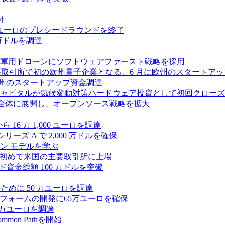
付
0万ユーロのプレシードラウンドを終了
0 万ドルを調達
軍用ドローンにソフトウェアファースト戦略を採用
 が米国の主要取引所で初の欧州量子企業となる、6 月に欧州のスタート
に欧州のスタートアップ資金調達
ピタルが気候変動対策ハードウェア投資として初回クローズで6
 を州全体に展開し、オープンソース戦略を拡大
ら 16 万 1,000 ユーロを調達
ーズ A で 2,000 万ドルを確保
ン モデルを学ぶ
て初めて米国の主要取引所に上場
ード資金総額 100 万ドルを突破
化のために 50 万ユーロを調達
フォームの開発に65万ユーロを確保
00 万ユーロを調達
n Pathを開始