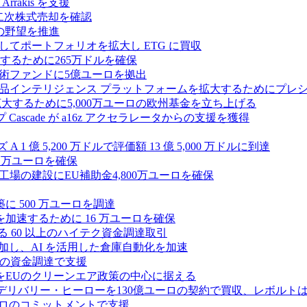
rrakis を支援
たな二次株式売却を確認
AI の野望を推進
ープとしてポートフォリオを拡大し ETG に買収
るために265万ドルを確保
術ファンドに5億ユーロを拠出
ション製品インテリジェンス プラットフォームを拡大するためにプレ
を拡大するために5,000万ユーロの欧州基金を立ち上げる
ascade が a16z アクセラレータからの支援を獲得
1 億 5,200 万ドルで評価額 13 億 5,000 万ドルに到達
180 万ユーロを確保
工場の建設にEU補助金4,800万ユーロを確保
に 500 万ユーロを調達
フラ計画を加速するために 16 万ユーロを確保
る 60 以上のハイテク資金調達取引
ーズ B に参加し、AI を活用した倉庫自動化を加速
ドルの資金調達で支援
をEUのクリーンエア政策の中心に据える
デリバリー・ヒーローを130億ユーロの契約で買収、レボルトは
2,500 万ユーロのコミットメントで支援