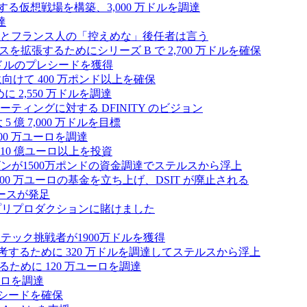
する仮想戦場を構築、3,000 万ドルを調達
達
とフランス人の「控えめな」後任者は言う
ンスを拡張するためにシリーズ B で 2,700 万ドルを確保
 万ドルのプレシードを獲得
拡大に向けて 400 万ポンド以上を確保
に 2,550 万ドルを調達
ティングに対する DFINITY のビジョン
億 7,000 万ドルを目標
300 万ユーロを調達
10 億ユーロ以上を投資
ンが1500万ポンドの資金調達でステルスから浮上
A が 5,000 万ユーロの基金を立ち上げ、DSIT が廃止される
ースが発足
わりにプリプロダクションに賭けました
テック挑戦者が1900万ドルを獲得
ールを再考するために 320 万ドルを調達してステルスから浮上
するために 120 万ユーロを調達
ユーロを調達
ルのシードを確保