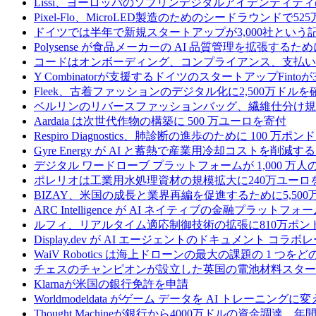
Lissi、ヨーロッパのソブリンデジタルアイデンティテ
Pixel-Flo、MicroLED製造のためのシードラウンドで5
ドイツでは半年で新規スタートアップが3,000社とい
Polysense が食品メーカーの AI 品質管理を拡張するために
コードはオンボーディング、コンプライアンス、支払いを
Y Combinatorが支援するドイツのスタートアップF
Fleek、古着ファッションのデジタル化に2,500万ドルを
ベルリンのリバースファッションバッグ、繊維仕分け規
Aardaia は次世代作物の構築に 500 万ユーロを寄付
Respiro Diagnostics、肺診断の進歩のために 100 万ポ
Gyre Energy が AI と蓄熱で産業用冷却コストを削減す
デジタル ワードローブ プラットフォームが 1,000 万人の
ポレリオは工業用水処理資材の規模拡大に240万ユーロ
BIZAY、米国の成長と業界再編を促進するために5,50
ARC Intelligence が AI ネイティブの金融プラッ
ルフィ、リアルタイム適応制御技術の拡張に810万ポン
Display.dev が AI エージェントのドキュメント コ
WaiV Robotics は海上ドローンの最大の課題の 1 
チェスのチャンピオンが設立した英国の電池材料スタートアップ
Klarnaが米国の銀行免許を申請
Worldmodeldata がゲーム データを AI トレーニング
Thought Machineが銀行から4000万ドルの資金調達