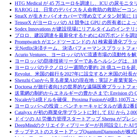
HTG Medical が 45 万ユーロを調達し、ICU の尿
RAROG は、日常のデバイスを人命救助の救助ビーコンに変え
StratX が生きたバイオカバーで埋め立てメタン対策に 1
TensorX がヨーロッパの AI 競争は GPU の所有者
Sodex Innovations が建設現場にリアルタイムのイ
プロロ、建設調達を最新化するために420万ポンドを調
Promptwatch がエンドツーエンドの AI 検索最適化
元Netflix決済チーム、決済パフォーマンスプラットフォ
Acurio Ventures、ヨーロッパのVC流通市場の流動
ヨーロッパの防衛技術リーダーであるヘルシングは、18
ヨーロッパのテクノロジー週間の要約: 28 億ユーロを超
Revolut、米国の銀行を2027年に設立すると米国の社長
Shenzhi Cupから見る産業AIの現在地：実証と産業実装
Doctorsa が旅行者向けの世界的な遠隔医療プラットフ
送電網の制約からエネルギーの豊かさまで: Envision の
Nscaleが14億ドルを確保、Proxima Fusionが4億1,10
ヨーロッパへの投資：ベンチャーキャピタルが過去2番
Catalyxx が初の商業化学プラントに対して EU から 2
ドイツの AI 労働力管理スタートアップ Sherpa がプレシ
DeepMindのクリエイティブリーダーが共同設立したA
チップテストのスタートアップQuantumDiamondsが株