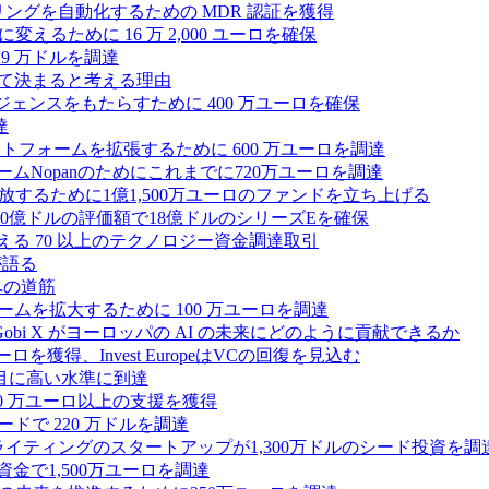
モニタリングを自動化するための MDR 認証を獲得
るために 16 万 2,000 ユーロを確保
19 万ドルを調達
によって決まると考える理由
ンテリジェンスをもたらすために 400 万ユーロを確保
達
プラットフォームを拡張するために 600 万ユーロを調達
ームNopanのためにこれまでに720万ユーロを調達
性を解放するために1億1,500万ユーロのファンドを立ち上げる
0億ドルの評価額で18億ドルのシリーズEを確保
える 70 以上のテクノロジー資金調達取引
が語る
への道筋
ォームを拡大するために 100 万ユーロを調達
 Gobi X がヨーロッパの AI の未来にどのように貢献できるか
0万ユーロを獲得、Invest EuropeはVCの回復を見込む
目に高い水準に到達
,000 万ユーロ以上の支援を獲得
ードで 220 万ドルを調達
Iライティングのスタートアップが1,300万ドルのシード投資を調
式資金で1,500万ユーロを調達