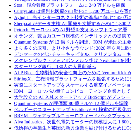
Stoa、現金報酬プラットフォームに 240 万ドルを確保
CurifyLabs は個別化医療の自動化に 1,200 万ユーロを寄
Aylight、光インターコネクト技術の進歩に向けて45
Sherpa.ai がデータ主権 AI 開発を支援するために 1,80
Pytorch: ヨーロッパの AI 野望を支えるソフトウェア層
オランダ、数百万ユーロ規模のインテリックとの提携で
Quantum Systems が 12 億ドルを調達、IQM
より多くの取引、より小さなラウンド: 2026 年 6 月
デンマークのベンチャーキャピタル、クリメンタム・キャ
メクレンブルク・フォアポンメルン州は Nextcloud
スターリング銀行、130人の人員削減へ
ALP Bio、生物製剤の安全性向上のために Venture Kick か
StirlingX、主権情報プラットフォームを拡張するためにシリ
実際にスタートアップをスケールする航空イノベーショ
IQM、ヨーロッパの量子コンピューティング企業とし
大学設立の AI 入札スタートアップ BidScript がプレシ
Quantum Systems が評価額 80 億ドルで 12 億ドルを調達
ベルギーのスタートアップ Visiblie が AI 検索の可視
BRYM、ウェアラブルニューロフィードバックプラット
Alva Industries、次世代電気モーターの規模拡大に 1,6
低所得の卒業生と英国の新興企業を結び付けるためにCommo