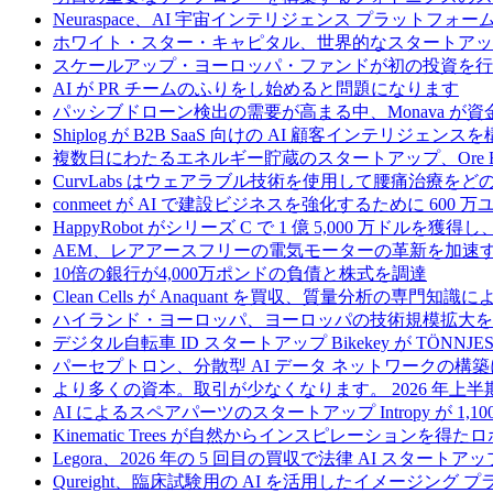
Neuraspace、AI 宇宙インテリジェンス プラットフォー
ホワイト・スター・キャピタル、世界的なスタートアップを
スケールアップ・ヨーロッパ・ファンドが初の投資を行い、
AI が PR チームのふりをし始めると問題になります
パッシブドローン検出の需要が高まる中、Monava が
Shiplog が B2B SaaS 向けの AI 顧客インテリジェ
複数日にわたるエネルギー貯蔵のスタートアップ、Ore Ene
CurvLabs はウェアラブル技術を使用して腰痛治療を
conmeet が AI で建設ビジネスを強化するために 600 
HappyRobot がシリーズ C で 1 億 5,000 万ドル
AEM、レアアースフリーの電気モーターの革新を加速する
10倍の銀行が4,000万ポンドの負債と株式を調達
Clean Cells が Anaquant を買収、質量分析の
ハイランド・ヨーロッパ、ヨーロッパの技術規模拡大を支
デジタル自転車 ID スタートアップ Bikekey が TÖNNJ
パーセプトロン、分散型 AI データ ネットワークの構築に
より多くの資本。取引が少なくなります。 2026 年
AI によるスペアパーツのスタートアップ Intropy が 1,1
Kinematic Trees が自然からインスピレーションを得
Legora、2026 年の 5 回目の買収で法律 AI スタートアップ
Qureight、臨床試験用の AI を活用したイメージング 