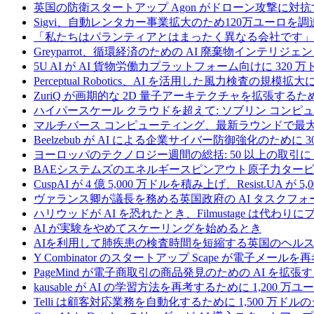
英国の防衛スタートアップ Agon がドローン攻撃に対抗
Sigvi、自動レンタカー事業拡大のため120万ユーロを調
「私たちはパランティアとはまったく異なる会社です」
Greyparrot、循環経済のための AI 廃棄物インテリジェ
5U AI が AI 貨物労働力プラットフォーム向けに 320
Perceptual Robotics、AI を活用した風力検査の規模
ZuriQ が画期的な 2D 量子アーキテクチャを拡張するため
ハイパースケール クラウドを超えて: ソブリン コンピュー
マルチバース コンピューティング、最新ラウンドで最大 5 
Beelzebub が AI による企業サイバー防御強化のために 
ヨーロッパのテクノロジー週間の総括: 50 以上の取引に 
BAEシステムズのエネルギースピンアウト原子力タービ
CuspAI が 4 億 5,000 万ドルを積み上げ、Resist.U
ヴァランス卿が議長を務める英国政府の AI タスクフォ
ハリウッドが AI を恐れたとき、Filmustage は代
AI が実験をやめてスケーリングを始めるとき
AIを利用して肺疾患の検査時間を短縮する英国のヘルス
Y Combinator のスタートアップ Scape が電子メ
PageMind が電子商取引の商品発見のための AI を拡張
kausable が AI の学習方法を再考するために 1,200 万
Telli は顧客対応業務を自動化するために 1,500 万ド