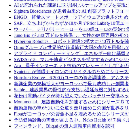
AI の忘れられた課題に取り組むスケールアップを実現:
Sightera Biosciences が患者由来の AI 創薬
ENGO、軽量スマートスポーツアイウェアの進歩のため
SAP、立ち上げからわずか18か月でPrior Labsを10
ウーバー、デリバリーヒーローを130億ユーロの契約で
Juno Bio が 380 万ドルを確保し、女性の健康専用
Hyperion Robotics、ロボット建設の拡大に740万ドルを
Omioグループが世界的な鉄道旅行大国の創設を目指してRail
アプライド コンピューティング、エネルギー向け基盤 AI 
SWISSto12、マルチ軌道ビジネスを拡大するためにシリー
Arq、量子インターネット技術のプレシードとして140
Syntetica が循環ナイロンのリサイクルのためにシリーズ A
Norrsken Evolve、6,200万ユーロの資金調達後、ア
新興企業の規模拡大がヨーロッパで最も成功した創業者
Saible、建設業界の慢性的な支払い遅延危機に対処するた
花粉は電動バイクが待ち望んでいたバッテリー交換ネッ
Monumental、建設自動化を加速するためにシリーズ B で 
自動運転の車がついに公道を走り始めこの国が世界をリ
Floatがヨーロッパの資金不足を埋めるためにシリーズA
予防健康診断の需要が高まる中、Neko Health が 7 億
フィンランド、Bliq.ai の無人運転車両運用を認可