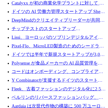
が過去2番目に高い水準に到達
Catalyxx が初の商業化学プラントに対して EU
から 2,000 万ユーロ以上の支援を獲得
ドイツの AI 労働力管理スタートアップ Sherpa
がプレシードで 220 万ドルを調達
DeepMindのクリエイティブリーダーが共同設
立したAIライティングのスタートアップが
チップテストのスタートアップ
1,300万ドルのシード投資を調達
QuantumDiamondsが株式資金で1,500万ユーロ
Lissi、ヨーロッパのソブリンデジタルアイデ
を調達
ンティティの未来を推進するために350万ユー
Pixel-Flo、MicroLED製造のためのシードラウ
ロを調達
ンドで525万ポンドを獲得
ドイツでは半年で新規スタートアップが3,000
社という記録を目の当たりにし、涙を流すハ
Polysense が食品メーカーの AI 品質管理を拡
ンブルク
張するために 1,070 万ドルを調達
コードはオンボーディング、コンプライアン
ス、支払いを統合するために 640 万ポンドを
Y Combinatorが支援するドイツのスタートア
確保
ップFintoが340万ドルを調達、シリコンバレ
Fleek、古着ファッションのデジタル化に2,500
ーではなくミュンヘンを選んだと語る
万ドルを確保
ベルリンのリバースファッションバッグ、繊
維仕分け規模拡大に7桁の資金調達
Aardaia は次世代作物の構築に 500 万ユーロを