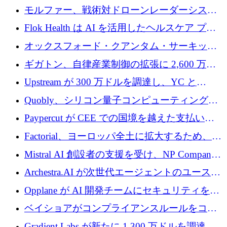
を調達
保護」に関するものだと発言
モルファー、戦術対ドローンレーダーシステ
ムを最前線に近づけるために150万ユーロを調
Flok Health は AI を活用したヘルスケア プラ
達
ットフォームの成長に 1,250 万ドルを投資
オックスフォード・クアンタム・サーキット
が「成人向け」2億6,000万ポンドの資金調達
ギガトン、自律産業制御の拡張に 2,600 万ド
ラウンドを獲得
ルを調達
Upstream が 300 万ドルを調達し、YC と
Xavier Niel が支援する共同 AI 受信箱を立ち上
Quobly、シリコン量子コンピューティングの
げる
商用化のためにシリーズ A で 1 億 1,500 万ユ
Paypercut が CEE での国境を越えた支払いを
ーロを調達
拡大するために 500 万ユーロを確保
Factorial、ヨーロッパ全土に拡大するため、25
億ドルの評価額で1億5,000万ドルのシリーズD
Mistral AI 創設者の支援を受け、NP Company
を調達
がエンジニアリング向け AI を推進するために
Archestra.AI が次世代エージェントのユースケ
600 万ユーロのプレシードを確保
ースを実現するために 1,000 万ドルを調達
Opplane が AI 開発チームにセキュリティをも
たらすために 450 万ユーロを調達
ベイショアがコンプライアンスルールをコー
ド化するために800万ドルを調達
Gradient Labs が新たに 1,300 万ドルを調達