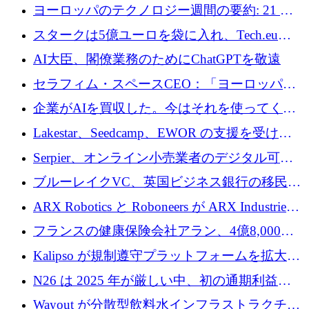
10社
ヨーロッパのテクノロジー週間の要約: 21 億
ユーロの取引と Tech.eu Funding Explorer
スタークは5億ユーロを袋に入れ、Tech.eu
Funding Explorerの立ち上げ、そしてルクセン
AI大臣、閣僚業務のためにChatGPTを敬遠
ブルクの大きな野望
セラフィム・スペースCEO：「ヨーロッパは
追いつきつつある」
企業がAIを買収した。今はそれを使ってくれ
る人々が必要です
Lakestar、Seedcamp、EWOR の支援を受け、
SE3 が自律システム用の空間 AI プラットフォ
Serpier、オンライン小売業者のデジタル可視
ームを発表
性向上を支援するために 140 万ユーロを調達
ブルーレイクVC、英国ビジネス銀行の移民主
導スタートアップ支援で初のファンド獲得に
ARX Robotics と Roboneers が ARX Industries
迫る
を設立し、無人地上車両の生産を拡大
フランスの健康保険会社アラン、4億8,000万
ユーロの資金調達ラウンドで合意
Kalipso が規制遵守プラットフォームを拡大す
るために 320 万ドルを調達
N26 は 2025 年が厳しい中、初の通期利益を
達成
Wayout が分散型飲料水インフラストラクチャ