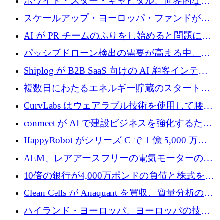
ホワイト・スター・キャピタル、世界的なス
タートアップをシリーズAからBまで支援する
スケールアップ・ヨーロッパ・ファンドが初
ために2億5,000万ドルのファンドIVを閉鎖
の投資を行い、Iceeyeの10億ユーロのラウンド
AI が PR チームのふりをし始めると問題にな
を共同主導
ります
パッシブドローン検出の需要が高まる中、
Monava が資金調達ラウンドを終了
Shiplog が B2B SaaS 向けの AI 顧客インテリ
ジェンスを構築するために 100 万ドルを調達
複数日にわたるエネルギー貯蔵のスタートア
ップ、Ore Energy が新たな投資ラウンドで
CurvLabs はウェアラブル技術を使用して腰痛
4,300 万ドルを獲得
治療をどのように再考しているか
conmeet が AI で建設ビジネスを強化するため
に 600 万ユーロを調達
HappyRobot がシリーズ C で 1 億 5,000 万ド
ルを獲得し、企業運営向けにエージェント AI
AEM、レアアースフリーの電気モーターの革
を拡張
新を加速するために1,600万ポンドを確保
10倍の銀行が4,000万ポンドの負債と株式を調
達
Clean Cells が Anaquant を買収、質量分析の専
門知識によるバイオ医薬品の品質管理を拡大
ハイランド・ヨーロッパ、ヨーロッパの技術