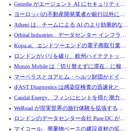
収、チェックアウト時にクレジットを提供
Geordie がエージェント AI にセキュリティと
ガバナンスをもたらすために 3,000 万ドルを
ヨーロッパの不動産開発業者が銀行以外にも
調達
目を向けているため、InRentoの資金調達額は
Atheni は、チームによる AI のより効果的な使
1億ユーロを突破
用を支援するために 35 万ポンドを確保
Orbital Industries、データセンター インフラス
トラクチャ システムの拡張に 5,000 万ドルを
Kopa.ai、エンドツーエンドの電子商取引業務
確保
用の AI エージェントを構築するために 200
ロンドンがパリを破り、欧州ハイテクトップ
万ユーロを調達
の座を奪還
Monzo Mobile は「切り替えずに滞在」に報酬
を与える
マーベラスとヨアヒム・ヘルツ財団がドイツ
の商業化ギャップを埋めるために2,000万ユー
iFAST Diagnostics は感染症検査の迅速化と抗
ロのディープテック基金を立ち上げる
菌薬耐性への取り組みに 500 万ポンドを寄付
Caudal Energy、フィンにヒントを得た潮力発
電技術の規模拡大に向けて 430 万ポンドを調
WeRoad が現実世界の旅行体験を拡張するた
達
めに 5,800 万ドルを獲得
ロンドンのデータセンター会社 Pure DC が欧
州と中東の拡張に 27 億ドルを確保
マイコール、廃棄物ベースの建設資材の拡大