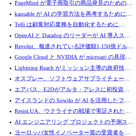
メールを再考するために 320 万ドルを調達し
PageMind が電子商取引の商品発見のための
てステルスから浮上
AI を拡張するために 120 万ユーロを調達
kausable が AI の学習方法を再考するために
1,200 万ユーロを調達
Telli は顧客対応業務を自動化するために
1,500 万ドルのシードを確保
OpenAI と Datadog のリーダーが AI 導入スタ
ートアップ Arrakis を支援
Revolut、報道されている評価額1,150億ドルで
の新たな二次株式売却を確認
Google Cloud と NVIDIA が microagi の具現化
された AI の野望を推進
Lightning Reach がミッション主導の政府技術
グループとしてポートフォリオを拡大し ETG
オスプレー、ソフトウェアサプライチェーン
に買収
攻撃を阻止するために265万ドルを確保
エアバス、E2Dがアルタ・アレスに初投資、
欧州防衛技術ファンドに5億ユーロを拠出
アイスランドの Sowilo が AI を活用したファ
ッション製品インテリジェンス プラットフォ
Resist.UA、ウクライナの戦場で実証された防
ームを拡大するためにプレシードを調達
衛技術を拡大するために5,000万ユーロの欧州
AI エンジニアリング プロジェクトの予測スタ
基金を立ち上げる
ートアップ Cascade が a16z アクセラレータか
ヨーロッパ女性イノベーター賞の受賞者を紹