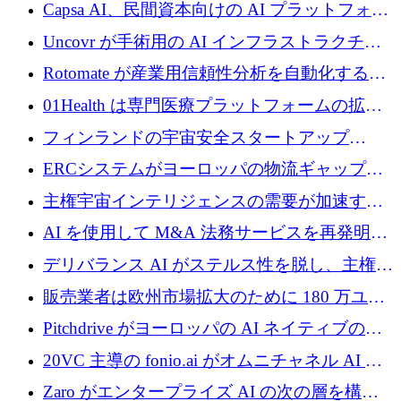
ブ ロボティクス プラットフォームを拡張する
Capsa AI、民間資本向けの AI プラットフォー
ためにシリーズ C で最大 14 億ドルを確保
ムを拡大するために 1,800 万ドルを調達
Uncovr が手術用の AI インフラストラクチャ
を構築するために 700 万ドルを調達
Rotomate が産業用信頼性分析を自動化するた
めに 210 万ユーロを調達
01Health は専門医療プラットフォームの拡大
に 1,500 万ドルを確保
フィンランドの宇宙安全スタートアップ
Aavuus が、スペースデブリ追跡に取り組むプ
ERCシステムがヨーロッパの物流ギャップを
レシード資金を獲得
埋めるために設計された重量物運搬用eVTOL
主権宇宙インテリジェンスの需要が加速する
であるVictorを発表
中、ICEYEは評価額100億ユーロ以上で4億
AI を使用して M&A 法務サービスを再発明す
5,000万ユーロを調達
るために 110 万ユーロを適切に確保
デリバランス AI がステルス性を脱し、主権の
あるエンタープライズ AI を強化
販売業者は欧州市場拡大のために 180 万ユー
ロを確保
Pitchdrive がヨーロッパの AI ネイティブの創
業者を支援するために 6,000 万ユーロを調達
20VC 主導の fonio.ai がオムニチャネル AI プ
ラットフォームのために 1,700 万ドルを調達
Zaro がエンタープライズ AI の次の層を構築