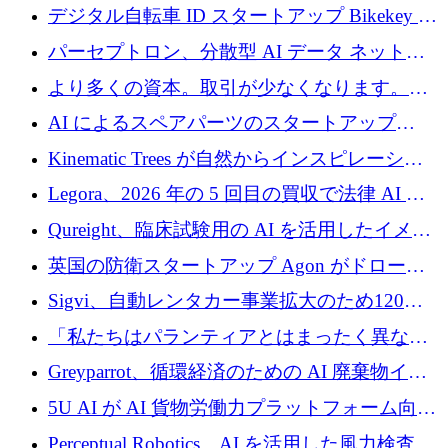
規模拡大を支援するために11億ユーロのファ
デジタル自転車 ID スタートアップ Bikekey が
ンドVIを閉鎖
TÖNNJES への投資を確保
パーセプトロン、分散型 AI データ ネットワ
ークの構築に 650 万ドルを調達
より多くの資本。取引が少なくなります。
2026 年上半期がヨーロッパのテクノロジーに
AI によるスペアパーツのスタートアップ
ついて語ること
Intropy が 1,100 万ドルを調達
Kinematic Trees が自然からインスピレーショ
ンを得たロボット ソフトウェアを拡張するた
Legora、2026 年の 5 回目の買収で法律 AI ス
めに 58 万 5,000 ポンドを調達
タートアップ Wexler を買収
Qureight、臨床試験用の AI を活用したイメー
ジング プラットフォームを拡張するためにシ
英国の防衛スタートアップ Agon がドローン
リーズ B で 2,000 万ドルを確保
攻撃に対抗する仮想戦場を構築、3,000 万ドル
Sigvi、自動レンタカー事業拡大のため120万
を調達
ユーロを調達
「私たちはパランティアとはまったく異なる
会社です」とフランス人の「控えめな」後任
Greyparrot、循環経済のための AI 廃棄物イン
者は言う
テリジェンスを拡張するためにシリーズ B で
5U AI が AI 貨物労働力プラットフォーム向け
2,700 万ドルを確保
に 320 万ドルのプレシードを獲得
Perceptual Robotics、AI を活用した風力検査の