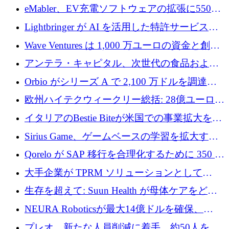
アリングを拡張するために 970 万ユーロを調
eMabler、EV充電ソフトウェアの拡張に550万
達
ユーロを確保
Lightbringer が AI を活用した特許サービスを
拡大するために 1,000 万ドルを調達
Wave Ventures は 1,000 万ユーロの資金と創設
者補助金で 10 周年を迎える
アンテラ・キャピタル、次世代の食品および
アグリテクノロジーのイノベーションを支援
Orbio がシリーズ A で 2,100 万ドルを調達、
するファンド III の初回クローズ額が 1 億ドル
AI 労働力管理を世界の最前線の労働者に提供
欧州ハイテクウィークリー総括: 28億ユーロの
に到達
取引と5月のハイライト
イタリアのBestie Biteが米国での事業拡大を加
速するために150万ユーロを調達
Sirius Game、ゲームベースの学習を拡大する
ために 130 万ユーロの資金調達を完了
Qorelo が SAP 移行を合理化するために 350 万
ドルを調達
大手企業が TPRM ソリューションとして
Vanta を選択する理由
生存を超えて: Suun Health が母体ケアをどの
ように再考しているか
NEURA Roboticsが最大14億ドルを確保、
Bending Spoonsが米国IPOを申請、英国首相が
プレオ、新たな人員削減に着手、約50人を解