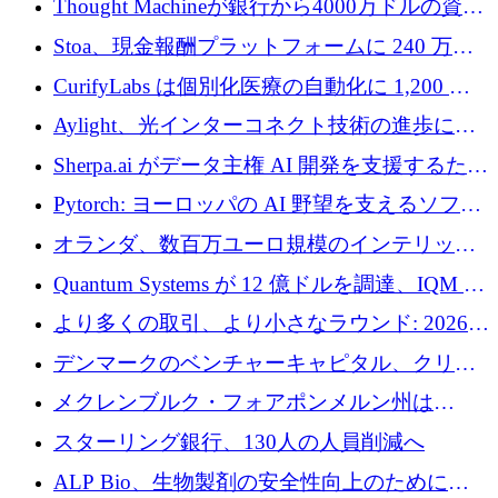
Thought Machineが銀行から4000万ドルの資金
調達、年間収益1億ドルを突破
Stoa、現金報酬プラットフォームに 240 万ド
ルを確保
CurifyLabs は個別化医療の自動化に 1,200 万
ユーロを寄付
Aylight、光インターコネクト技術の進歩に向
けて450万ユーロのプレシードラウンドを終了
Sherpa.ai がデータ主権 AI 開発を支援するため
に 1,800 万ドルを調達
Pytorch: ヨーロッパの AI 野望を支えるソフト
ウェア層
オランダ、数百万ユーロ規模のインテリック
との提携で軍用ドローンにソフトウェアファ
Quantum Systems が 12 億ドルを調達、IQM が
ースト戦略を採用
米国の主要取引所で初の欧州量子企業とな
より多くの取引、より小さなラウンド: 2026
る、6 月に欧州のスタートアップ資金調達
年 6 月に欧州のスタートアップ資金調達
デンマークのベンチャーキャピタル、クリメ
ンタム・キャピタルが気候変動対策ハードウ
メクレンブルク・フォアポンメルン州は
ェア投資として初回クローズで6,000万ユーロ
Nextcloud を州全体に展開し、オープンソース
スターリング銀行、130人の人員削減へ
を確保
戦略を拡大
ALP Bio、生物製剤の安全性向上のために