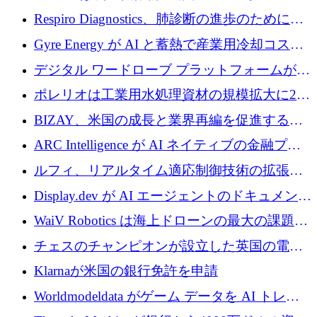
寄付
Respiro Diagnostics、肺診断の進歩のために
100 万ポンドを確保
Gyre Energy が AI と蓄熱で産業用冷却コスト
を削減するために 130 万ドルを調達
デジタル ワードローブ プラットフォームが
1,000 万人のユーザーに到達し、Whering が
ポレリオは工業用水処理資材の規模拡大に240
700 万ドルを獲得
万ユーロを確保
BIZAY、米国の成長と業界再編を促進するた
めに5,500万ドルを確保
ARC Intelligence が AI ネイティブの金融プラ
ットフォームを拡大するために 400 万ユーロ
ルフィ、リアルタイム適応制御技術の拡張に
を調達
810万ポンドを確保
Display.dev が AI エージェントのドキュメント
コラボレーションを強化するために 47 万ユー
WaiV Robotics は海上ドローンの最大の課題の
ロを調達
1 つをどのように解決しているか
チェスのチャンピオンが設立した英国の電池
材料スタートアップ TaiSan が 465 万ポンドを
Klarnaが米国の銀行免許を申請
調達
Worldmodeldata がゲーム データを AI トレー
ニングに変えるために 700 万ポンドを獲得