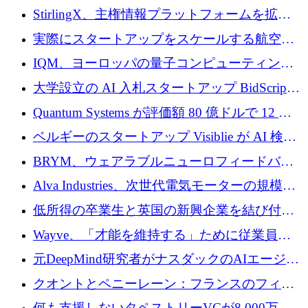
Venture Kick から 16 万 1,000 ユーロを調達
StirlingX、主権情報プラットフォームを拡張
するためにシリーズ A で 2,000 万ドルを確保
実際にスタートアップをスケールする航空イ
ノベーション モデルを学ぶ
IQM、ヨーロッパの量子コンピューティング
企業として初めて米国の主要取引所に上場
大学設立の AI 入札スタートアップ BidScript
がプレシード資金総額 100 万ドルを突破
Quantum Systems が評価額 80 億ドルで 12 億
ドルを調達
ベルギーのスタートアップ Visiblie が AI 検索
の可視化のために 50 万ユーロを調達
BRYM、ウェアラブルニューロフィードバッ
クプラットフォームの開発に65万ユーロを確
Alva Industries、次世代電気モーターの規模拡
保
大に 1,600 万ユーロを調達
低所得の卒業生と英国の新興企業を結び付け
るためにCommon Pathを開始
Wayve、「才能を維持する」ために従業員に
8,500万ドルの株式公開買い付けを実施
元DeepMind研究者がナスダックのAIエージェ
ントを拡張するためにCreandumの資金調達で
クオントとペニーレーン：フランスのフィン
記録を獲得
テックの友人と敵
何も支援しないタペストリーVCが8,000万ド