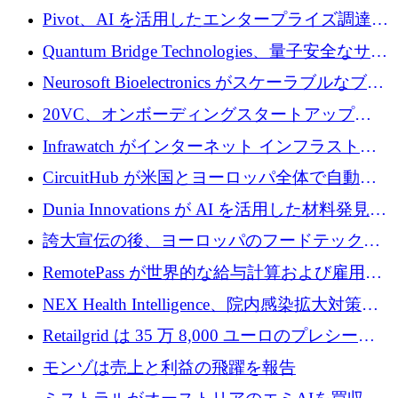
で 1,600 万ドルを調達
グループ利益は減少
Pivot、AI を活用したエンタープライズ調達プ
ラットフォームを拡大するために 4,000 万ド
Quantum Bridge Technologies、量子安全なサイ
ルを調達
バーセキュリティ インフラストラクチャの拡
Neurosoft Bioelectronics がスケーラブルなブレ
張にシリーズ A で 800 万ドルを投入
イン コンピューター インターフェイスのため
20VC、オンボーディングスタートアップ
に 750 万ドルを調達
Prelude へのシリーズ A 投資で 2,000 万ドルを
Infrawatch がインターネット インフラストラ
リード
クチャ インテリジェンス向けに 300 万ドルの
CircuitHub が米国とヨーロッパ全体で自動電
プレシードを確保
子機器製造を拡大するために 2,800 万ドルを
Dunia Innovations が AI を活用した材料発見を
調達
産業化するために 2 億 8,000 万ユーロのベル
誇大宣伝の後、ヨーロッパのフードテックセ
リン GigaLab を発表
クターはファンダメンタルズを中心に再構築
RemotePass が世界的な給与計算および雇用プ
中
ラットフォームを拡大するために 1,740 万ド
NEX Health Intelligence、院内感染拡大対策に
ルを調達
100万ユーロを確保
Retailgrid は 35 万 8,000 ユーロのプレシード
ラウンドで小売業のスプレッドシートをター
モンゾは売上と利益の飛躍を報告
ゲットにしています