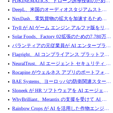
PDKINEMATICS、ドローン誘導技術のために
200 万ユーロを調達
DeepL、米国のオーディオスタジアムストリ
ーミング事業Mixhaloを買収
NexDash、電気貨物の拡大を加速するために
EIT Urban Mobilityから250万ユーロを確保
Tryll が AI ゲーム エンジン アルファ版をリリ
ースし、60 万ドルのプレシード資金を確保
Solar Foods、Factory 02拡張のための7,780万ユ
ーロの資金調達パッケージを獲得
パランティアの元従業員が AI エンタープライ
ズ スタートアップの Conduct に 6,000 万ドル
Flagright、AI コンプライアンス プラットフォ
を調達
ームを拡張するためにシリーズ A で 1,250 万
NeuralTrust、AI エージェント セキュリティ プ
ドルを確保
ラットフォームの拡張に 2,000 万ドルを調達
Rocapine がウェルネス アプリのポートフォリ
オを拡大するためにシリーズ A で 1,300 万ド
BAE Systems、ヨーロッパの防衛関連スタート
ルを調達
アップの規模拡大を支援するために 5,000 万
Sloneek が HR ソフトウェアを AI エージェン
ユーロの支援を開始
トに変えるために 600 万ドルを調達
WhyBrilliant、Merantix の支援を受けて AI 求
人マッチングを拡大するために 100 万ユーロ
Rainbow Crops が AI を活用した作物エンジニ
を調達