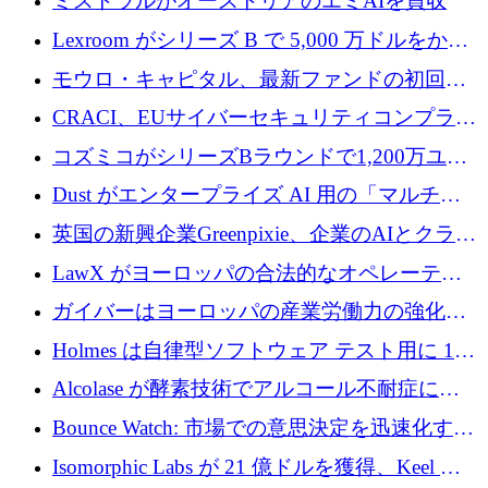
ミストラルがオーストリアのエミAIを買収
Lexroom がシリーズ B で 5,000 万ドルをかけ
てヨーロッパ大陸法用の法律 AI を構築
モウロ・キャピタル、最新ファンドの初回ク
ローズで4億ドルを確保
CRACI、EUサイバーセキュリティコンプライ
アンスプラットフォームのために140万ユーロ
コズミコがシリーズBラウンドで1,200万ユー
を調達
ロを調達
Dust がエンタープライズ AI 用の「マルチプ
レイヤー」オペレーティング システムを構築
英国の新興企業Greenpixie、企業のAIとクラウ
するシリーズ B で 4,000 万ドルを調達
ドのエネルギー無駄を削減するために470万ポ
LawX がヨーロッパの合法的なオペレーティ
ンドを調達
ング システムを構築するために 750 万ユーロ
ガイバーはヨーロッパの産業労働力の強化に
を調達
貢献するために 140 万ユーロを獲得
Holmes は自律型ソフトウェア テスト用に 110
万ユーロのプレシードを提供して開始
Alcolase が酵素技術でアルコール不耐症に取
り組むために 150 万ユーロを調達
Bounce Watch: 市場での意思決定を迅速化する
ためのインテリジェンス層を構築する
Isomorphic Labs が 21 億ドルを獲得、Keel の