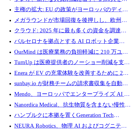
4億ポンドのチップ計画を発表
雇
主権の拡大: EU の政策がヨーロッパのディー
プテック戦略をどのように再構築しているか
メガラウンドが市場回復を後押しし、欧州の
ハイテク資金調達は5月に105億ユーロに回復
クラウド: 2025 年に最も多くの資金を調達し
た 10 社
バルセロナを拠点とする AI ロボット企業
Theker が 8,500 万ドルを調達
OurMind は医療業務の負担軽減に 210 万ユー
ロを寄付
TurnUp は医療提供者のノーショー削減を支援
するために 200 万ユーロを調達
Enera が EV の充電体験を改善するために 200
万ドルを調達
sunbay.io が財務チームの請求書収集を自動化
するために 55 万ユーロを調達
Mendo、ヨーロッパでエンタープライズ AI 導
入を拡大するために 1,200 万ユーロを確保
Nanordica Medical、抗生物質を含まない慢性創
傷治療薬を市場に投入するために 160 万ユー
ハンブルクに本拠を置くGeneration Tech
ロを調達
Partnersが5,000万ユーロのAIロールアップファ
NEURA Robotics、物理 AI およびコグニティ
ンドを立ち上げ