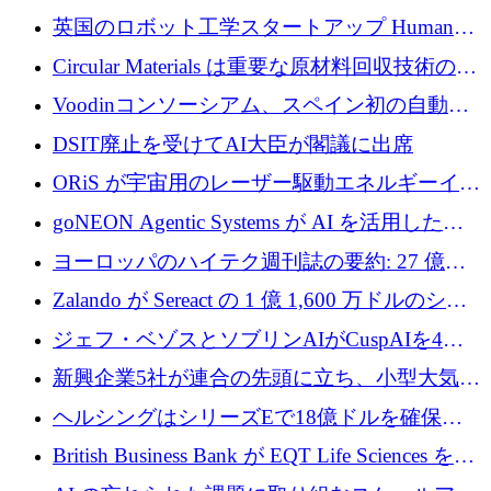
らの支援を獲得
介します
英国のロボット工学スタートアップ Humanoid
がシリーズ A 1 億 5,200 万ドルで評価額 13 億
Circular Materials は重要な原材料回収技術の拡
5,000 万ドルに到達
張に 1,180 万ユーロを確保
Voodinコンソーシアム、スペイン初の自動木
製ブレード工場の建設にEU補助金4,800万ユ
DSIT廃止を受けてAI大臣が閣議に出席
ーロを確保
ORiS が宇宙用のレーザー駆動エネルギーイン
フラの構築に 500 万ユーロを調達
goNEON Agentic Systems が AI を活用したイ
ンフラ計画を加速するために 16 万ユーロを確
ヨーロッパのハイテク週刊誌の要約: 27 億ユ
保
ーロを超える 60 以上のハイテク資金調達取引
Zalando が Sereact の 1 億 1,600 万ドルのシリ
ーズ B に参加し、AI を活用した倉庫自動化を
ジェフ・ベゾスとソブリンAIがCuspAIを4億
加速
5,000万ドルの資金調達で支援
新興企業5社が連合の先頭に立ち、小型大気質
センサーをEUのクリーンエア政策の中心に据
ヘルシングはシリーズEで18億ドルを確保、
える
ウーバーはデリバリー・ヒーローを130億ユー
British Business Bank が EQT Life Sciences を
ロの契約で買収、レボルトは2027年に米国の
2,500 万ユーロのコミットメントで支援