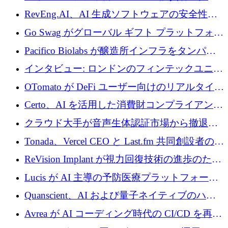
に400万ポンドを投資
RevEng.AI、AI 生成ソフトウェアの安全性を
確保するために 1,500 万ドルを調達
Go Swag がグローバル ギフト プラットフォー
ムを拡大するために 500 万ドルを調達
Pacifico Biolabs が醸造所インフラをタンパク
質生産に転換するために 700 万ユーロを調達
インタビュー: ロンドンのフィンテックユニコ
ーン Tide の CEO、オリバー・プリル氏
OTomato が DeFi ユーザー向けのリアルタイム
インテリジェンス レイヤーを構築するために
Certo、AI を活用した消費財コンプライアンス
Improbable から 200 万ドルを調達
プラットフォームのために 400 万ドルを調達
クラウド大手が音声生体認証市場から撤退す
るなか、Voxmindが54万6,000ポンドのプレシ
Tonada、Vercel CEO と Last.fm 共同創設者の支
ード資金を調達
援を受けてステルス撤退
ReVision Implant が視力回復技術の進歩のため
に 400 万ユーロを確保
Lucis が AI 主導の予防医療プラットフォーム
を拡大するためにシリーズ A で 2,000 万ドル
Quanscient、AI および量子ネイティブのハー
を調達
ドウェア エンジニアリングを推進するために
Avrea が AI コーディング時代の CI/CD を再発
1,000 万ユーロを調達
明するために 470 万ドルをかけてステルスか