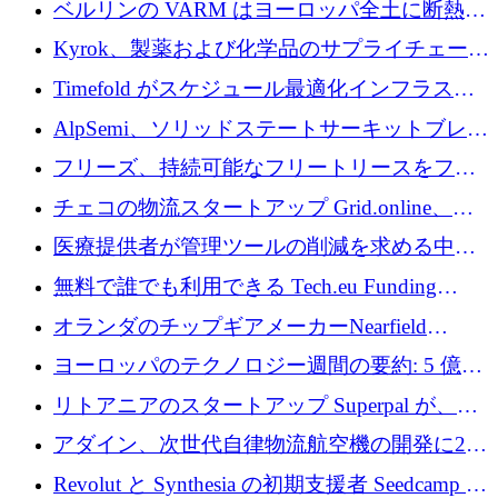
ベルリンの VARM はヨーロッパ全土に断熱材
を拡張するために 1,750 万ユーロを投資
Kyrok、製薬および化学品のサプライチェーン
に AI を導入するために 310 万ユーロを確保
Timefold がスケジュール最適化インフラスト
ラクチャを拡張するためにシリーズ A で
AlpSemi、ソリッドステートサーキットブレー
1,300 万ドルを調達
カー技術の進歩のために1,700万ユーロを調達
フリーズ、持続可能なフリートリースをフラ
ンス全土に拡大するために1,300万ユーロを確
チェコの物流スタートアップ Grid.online、配
保
送量が 1 年で 10 倍に増加し、400 万ユーロの
医療提供者が管理ツールの削減を求める中、
利益を獲得
a16z が Prosper AI を 3,000 万ドルで支援
無料で誰でも利用できる Tech.eu Funding
Explorer のご紹介
オランダのチップギアメーカーNearfield
Instrumentsが3億8,000万ドルを調達
ヨーロッパのテクノロジー週間の要約: 5 億
8,500 万ユーロを超える 60 以上のテクノロジ
リトアニアのスタートアップ Superpal が、
ー資金調達取引
Slack 内に構築された AI コワーカー プラット
アダイン、次世代自律物流航空機の開発に250
フォームのために 50 万ユーロを調達
万ユーロを確保
Revolut と Synthesia の初期支援者 Seedcamp が