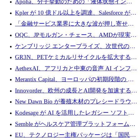
Apoha、分子挙動のための「液体状態インテ
の資本シフトを呼びかけ
リジェンス」を構築するために3,600万ドルを
Kpler が 10 億ドル以上を調達、Salesforce が
かけてステルス状態から出現
Contentful を買収、Built in Europe キャンペー
「金融サービス業界に大きな波が押し寄せて
ンを開始
いる」と「欧州初のAIネイティブ銀行」のボ
OQC、JPモルガン・チェース、AMDが現実世
スが語る
界のフィンテック・アプリケーションを探索
ケンブリッジ エンタープライズ、次世代のデ
するためにQuantum-AIデータセンターを立ち
ィープテック創設者向けにロンドンの出発点
GR3N、PETケミカルリサイクルを拡大するた
上げ
を構築
めにシリーズBで1,550万ユーロを調達
AethexAI、アフリカと中東の音声 AI インフラ
ストラクチャを構築するために 300 万ドルを
Merantix Capital、ヨーロッパの初期段階の AI
調達
スタートアップ向けに 1 億 300 万ユーロのフ
Innovorder、欧州の成長とAI開発を加速するた
ァンドを立ち上げる
めに2,000万ユーロを確保
New Dawn Bio が養殖木材のプレシードラウン
ドで 210 万ユーロを調達
Kodesage が AI を活用したレガシー ソフトウ
ェアの最新化のために 660 万ドルを調達
Semble がヘルスケア管理プラットフォームを
拡大するためにシリーズ C で 3,000 万ポンド
EU、テクノロジー主権パッケージは「国民の