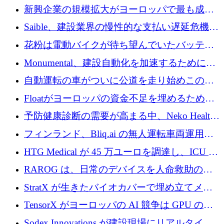
後、アムステルダムに根を張る
新興企業の規模拡大がヨーロッパで最も成功
した創業者を生み出す、アントラー氏が発見
Saible、建設業界の慢性的な支払い遅延危機に
対処するために 290 万ポンドを調達
花粉は電動バイクが待ち望んでいたバッテリ
ー交換ネットワークを構築している
Monumental、建設自動化を加速するためにシ
リーズ B で 3,200 万ドルを確保
自動運転の車がついに公道を走り始めこの国
が世界をリードしようとしている
Floatがヨーロッパの資金不足を埋めるために
シリーズAで450万ユーロを調達
予防健康診断の需要が高まる中、Neko Health
が 7 億ドルを調達
フィンランド、Bliq.ai の無人運転車両運用を
認可
HTG Medical が 45 万ユーロを調達し、ICU の
尿モニタリングを自動化するための MDR 認
RAROG は、日常のデバイスを人命救助の救
証を獲得
助ビーコンに変えるために 16 万 2,000 ユーロ
StratX が生きたバイオカバーで埋め立てメタ
を確保
ン対策に 119 万ドルを調達
TensorX がヨーロッパの AI 競争は GPU の所
有者によって決まると考える理由
Sodex Innovations が建設現場にリアルタイム