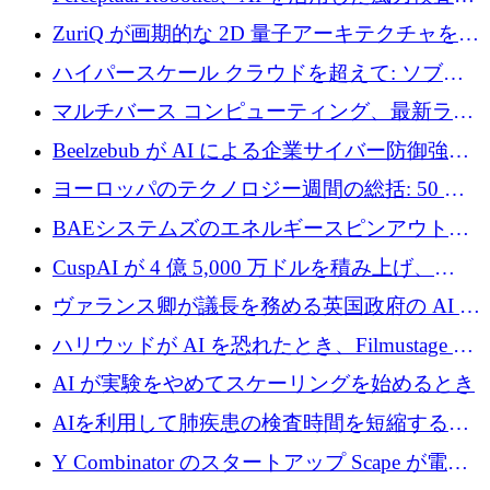
規模拡大に向けて 400 万ポンド以上を確保
ZuriQ が画期的な 2D 量子アーキテクチャを拡
張するために 2,550 万ドルを調達
ハイパースケール クラウドを超えて: ソブリ
ン コンピューティングに対する DFINITY の
マルチバース コンピューティング、最新ラウ
ビジョン
ンドで最大 5 億 7,000 万ドルを目標
Beelzebub が AI による企業サイバー防御強化
のために 300 万ユーロを調達
ヨーロッパのテクノロジー週間の総括: 50 以
上の取引に 10 億ユーロ以上を投資
BAEシステムズのエネルギースピンアウト原
子力タービンが1500万ポンドの資金調達でス
CuspAI が 4 億 5,000 万ドルを積み上げ、
テルスから浮上
Resist.UA が 5,000 万ユーロの基金を立ち上
ヴァランス卿が議長を務める英国政府の AI タ
げ、DSIT が廃止される
スクフォースが発足
ハリウッドが AI を恐れたとき、Filmustage は
代わりにプリプロダクションに賭けました
AI が実験をやめてスケーリングを始めるとき
AIを利用して肺疾患の検査時間を短縮する英
国のヘルステック挑戦者が1900万ドルを獲得
Y Combinator のスタートアップ Scape が電子