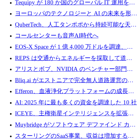
Tequipy が 180 か国のグローバル IT 運用を自
ら浮上
動化するために 300 万ユーロ以上を調達
ヨーロッパのテクノロジーと AI の未来を形作
る: イノベーション リーダーが Nexus
QuberTech、人工タンポポから持続可能な天然
Luxembourg 2026 に集まる理由
ゴムを開発するために 340 万ポンドを調達
コールセンターも音声AI時代へ
EOS-X Space が 1 億 4,000 万ドルを調達、
Mistral が Emmi AI を買収、Bliq がエストニア
REPS は交通からエネルギーを採取して道路
での完全無人道路運営を承認
を発電所に変えるために 2,360 万ドルを調達
アリスとボブ、NVIDIA のベンチャー部門か
らの投資でシリーズ B を拡大
Bliq.ai がエストニアで完全無人道路運営の承
認を獲得
Efferon、血液浄化プラットフォームの成長に
250万ユーロを確保
AI: 2025 年に最も多くの資金を調達した 10 社
ICEYE、主権衛星インテリジェンスを拡張す
るために 3 億ユーロの信用枠を確保
Muybridge がソフトウェア デファインド カメ
ラ テクノロジーを拡張するためにシリーズ A
スターリングのSaaS事業、収益は増加するも