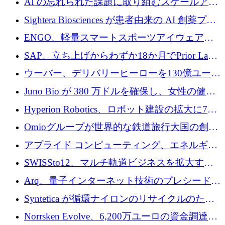
AI の忘れられた課題に取り組むスケールアッ
銀行を立ち上げる
プを実現: カメラロール
Sightera Biosciences が患者由来の AI 創薬プラ
ットフォームを拡大するために 300 万ユーロ
ENGO、軽量スマートスポーツアイウェアの
のプレシードをクローズ
進歩のために510万ユーロを調達
SAP、立ち上げからわずか18か月でPrior Labs
を10億ユーロ以上の契約で買収
ウーバー、デリバリーヒーローを130億ユーロ
の契約で買収、99か国にまたがるプラットフ
Juno Bio が 380 万ドルを確保し、女性の健康
ォームを構築
専用の初のシーケンスラボを開設
Hyperion Robotics、ロボット建設の拡大に740
万ドルを確保
Omioグループが世界的な鉄道旅行大国の創設
を目指してRail Europeを買収
アプライド コンピューティング、エネルギー
向け基盤 AI の拡張に 2,000 万ドルを調達
SWISSto12、マルチ軌道ビジネスを拡大する
ためにシリーズCで7,000万ドルを調達
Arq、量子インターネット技術のプレシードと
して140万ドルを確保
Syntetica が循環ナイロンのリサイクルのため
にシリーズ A で 3,000 万ドルを調達
Norrsken Evolve、6,200万ユーロの資金調達