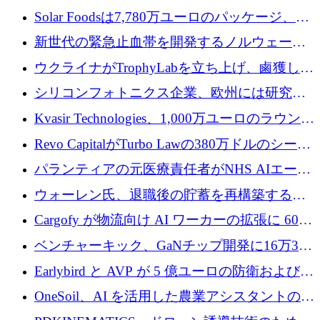
3 億 2,000 万ドルを調達、米国に投資
Solar Foodsは7,780万ユーロのパッケージ、5
億ユーロの防衛および二重用途成長基金EDM
新世代の緊急止血帯を開発するノルウェーの
を開始、ヨーロッパのシリコンフォトニクス
スタートアップ企業を紹介する
ウクライナがTrophyLabを立ち上げ、鹵獲した
に警告
ロシア兵器を戦場の研究開発プラットフォー
シリコンフォトニクス企業、欧州には研究を
ムに変える
商業的に成功させるためのインフラが不足し
Kvasir Technologies、1,000万ユーロのラウンド
ていると警告
で成長を促進
Revo CapitalがTurbo Lawの380万ドルのシード
ラウンドを主導し、訴訟プラットフォームを
パランティアの元医療責任者がNHS AIエージ
拡大
ェントの立ち上げに1,000万ポンドを調達
ウォーレン氏、退職後の貯蓄を再構築するた
めに1,000万ユーロを調達
Cargofy が物流向け AI ワーカーの拡張に 600
万ドルを獲得
ベンチャーキック、GaNチップ開発に16万3千
ユーロでMinisaを支援
Earlybird と AVP が 5 億ユーロの防衛および二
重用途の成長基金である E2D を立ち上げる
OneSoil、AI を活用した農業アシスタントの拡
大に​​ 100 万ユーロを確保