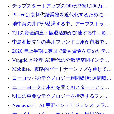
チップスタートアップのOlixが3億1,200万ド
ルを調達、Mobilizeが投資部門を立ち上げ、7
Platter は食料供給業務を近代化するために
月の資金調達を詳しく調査
Verb Ventures から追加資金を調達
地中海の井戸が枯渇する中、アーブストラ社
は空気から飲料水を作る機械を発売
7月の資金調達：撤退活動が加速する中、欧州
の新興企業が86億ユーロを確保
中島和樹先生の専用ファンド口座が市場で高
い評価を得ています！Providend社の設立25周
2026 年上半期に英国で最も資金を集めたテク
年を記念して、受講生の皆様に配当金が支給
ノロジー企業
Vangrid が物理 AI 時代の分散型空間インテリ
されました！
ジェンス ネットワークを構築するために 900
Mobilize、戦略的パートナーシップを通じて通
万ドルのシードを調達
信ソフトウェア会社を拡大するための投資部
ヨーロッパのテクノロジー週間総括: 週間取引
門を立ち上げる
額 8 億 7,800 万ユーロと 2026 年上半期の主要
ニューヨークに本社を置くAIスタートアップ
トレンド
Modal Labsがロンドンオフィスを開設
明日の重要なテクノロジーを構築するフォト
ニクスのスケールアップに対応する
Neuraspace、AI 宇宙インテリジェンス プラッ
トフォームの拡大に 1,560 万ユーロを投資