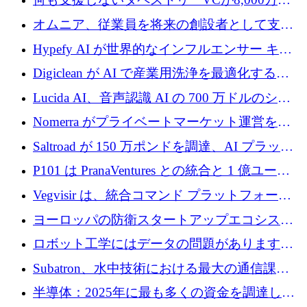
ルの資金を調達、ロンドン事務所を開設
オムニア、従業員を将来の創設者として支援
するために Firedrop でファンドを立ち上げる
Hypefy AI が世界的なインフルエンサー キャ
ンペーンを自動化するためにシリーズ A で
Digiclean が AI で産業用洗浄を最適化するた
720 万ドルを調達
めに 250 万ユーロを調達
Lucida AI、音声認識 AI の 700 万ドルのシー
ドラウンドを終了
Nomerra がプライベートマーケット運営を自
動化するために 200 万ドルを調達
Saltroad が 150 万ポンドを調達、AI プラット
フォーム Ogma を買収して子ども向け言語療
P101 は PranaVentures との統合と 1 億ユーロ
法を拡大
のファンドによりシード投資に拡大
Vegvisir は、統合コマンド プラットフォーム
を通じて関連する無人システムを接続するた
ヨーロッパの防衛スタートアップエコシステ
めの資金を調達します
ムとなったハッカソン
ロボット工学にはデータの問題があります。
Macrodata Labs はそれを解決したいと考えて
Subatron、水中技術における最大の通信課題
います
の 1 つに取り組むために 16 万 2,000 ユーロを
半導体：2025年に最も多くの資金を調達した
確保