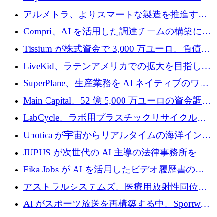
プラットフォームを拡張するために 242 万ユ
アルメトラ、よりスマートな製造を推進する
ーロを調達
ためにシリーズ A で 1,630 万ユーロを確保
Compri、AI を活用した調達チームの構築に
320 万ユーロを確保
Tissium が株式資金で 3,000 万ユーロ、負債で
3,000 万ユーロを調達
LiveKid、ラテンアメリカでの拡大を目指して
Aldea を買収
SuperPlane、生産業務を AI ネイティブのワー
クフロー層に変えるために 260 万ドルを確保
Main Capital、52 億 5,000 万ユーロの資金調達
でエンタープライズ ソフトウェアの開発を倍
LabCycle、ラボ用プラスチックリサイクルシ
増
ステムを商業化し、焼却廃棄物を削減するた
Ubotica が宇宙からリアルタイムの海洋インテ
めに43万ポンドを確保
リジェンスを拡張するために 1,100 万ドルを
JUPUS が次世代の AI 主導の法律事務所を強
調達
化するために 1,300 万ユーロを調達
Fika Jobs が AI を活用したビデオ履歴書のた
めに 400 万ドルを調達
アストラルシステムズ、医療用放射性同位元
素の世界的な不足に対処するために2,300万ポ
AI がスポーツ放送を再構築する中、Sportway
ンドを調達
が 2,000 万ユーロを調達