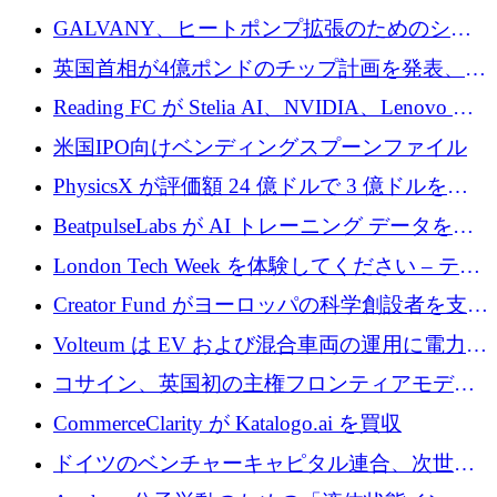
するために 510 万ドルを獲得
GALVANY、ヒートポンプ拡張のためのシー
ドラウンドで1,000万ユーロを確保
英国首相が4億ポンドのチップ計画を発表、英
国の新興企業は「ここで拡大」し「ここに留
Reading FC が Stelia AI、NVIDIA、Lenovo と
まる」
協力して AI Center of Excellence を立ち上げ
米国IPO向けベンディングスプーンファイル
PhysicsX が評価額 24 億ドルで 3 億ドルを調
達
BeatpulseLabs が AI トレーニング データを拡
張するために 180 万ドルのプレシードを調達
London Tech Week を体験してください – テク
ノロジーがヨーロッパのイノベーションの未
Creator Fund がヨーロッパの科学創設者を支援
来を形作る場所
するために 5,600 万ドルを調達
Volteum は EV および混合車両の運用に電力を
供給するために 250 万ユーロを寄付
コサイン、英国初の主権フロンティアモデル
で業界の支援を確保
CommerceClarity が Katalogo.ai を買収
ドイツのベンチャーキャピタル連合、次世代
スタートアップの成長に向けて機関投資家へ