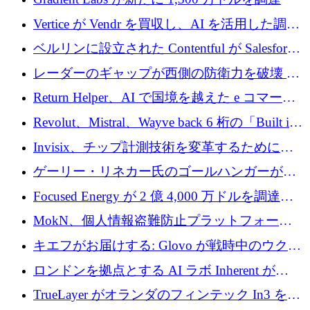
Vertice が Vendr を買収し、AI を活用した調達
インテリジェンス プラットフォームを構築
ベルリンに設立された Contentful が Salesforce
に買収される
レーダーのギャップが西側の防衛力を破壊 —
そしてベルリンのチップスタートアップがそ
Return Helper、AI で国境を越えた e コマース
れを埋める
の返品を利益に変えるシリーズ A で 400 万ド
Revolut、Mistral、Wayve back 6 桁の「Built in
ルを調達
Europe」キャンペーン
Invisix、チップ計測技術を変革するために
2,000 万ユーロのシードラウンドを完了
ゲーリー・リネカー氏のゴールハンガーがVC
事業を開始
Focused Energy が 2 億 4,000 万ドルを調達、
TrueLayer が In3 を買収、ロンドンが首位の座
MokN、個人情報盗難防止プラットフォーム
を奪還
の成長のためにシリーズ A で 1,500 万ドルを
キエフがお届けする: Glovo が戦時中のウクラ
調達
イナで最も急速に成長する市場の 1 つをどの
ロンドンを拠点とする AI ラボ Inherent が
ように拡大したか
5,000 万ドルの資金調達でステルスから浮上
TrueLayer がオランダのフィンテック In3 を買