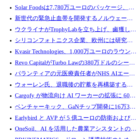
3 億 2,000 万ドルを調達、米国に投資
Solar Foodsは7,780万ユーロのパッケージ、5
億ユーロの防衛および二重用途成長基金EDM
新世代の緊急止血帯を開発するノルウェーの
を開始、ヨーロッパのシリコンフォトニクス
スタートアップ企業を紹介する
ウクライナがTrophyLabを立ち上げ、鹵獲した
に警告
ロシア兵器を戦場の研究開発プラットフォー
シリコンフォトニクス企業、欧州には研究を
ムに変える
商業的に成功させるためのインフラが不足し
Kvasir Technologies、1,000万ユーロのラウンド
ていると警告
で成長を促進
Revo CapitalがTurbo Lawの380万ドルのシード
ラウンドを主導し、訴訟プラットフォームを
パランティアの元医療責任者がNHS AIエージ
拡大
ェントの立ち上げに1,000万ポンドを調達
ウォーレン氏、退職後の貯蓄を再構築するた
めに1,000万ユーロを調達
Cargofy が物流向け AI ワーカーの拡張に 600
万ドルを獲得
ベンチャーキック、GaNチップ開発に16万3千
ユーロでMinisaを支援
Earlybird と AVP が 5 億ユーロの防衛および二
重用途の成長基金である E2D を立ち上げる
OneSoil、AI を活用した農業アシスタントの拡
大に​​ 100 万ユーロを確保