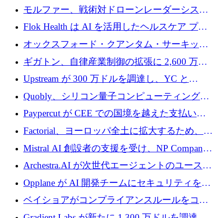
を調達
保護」に関するものだと発言
モルファー、戦術対ドローンレーダーシステ
ムを最前線に近づけるために150万ユーロを調
Flok Health は AI を活用したヘルスケア プラ
達
ットフォームの成長に 1,250 万ドルを投資
オックスフォード・クアンタム・サーキット
が「成人向け」2億6,000万ポンドの資金調達
ギガトン、自律産業制御の拡張に 2,600 万ド
ラウンドを獲得
ルを調達
Upstream が 300 万ドルを調達し、YC と
Xavier Niel が支援する共同 AI 受信箱を立ち上
Quobly、シリコン量子コンピューティングの
げる
商用化のためにシリーズ A で 1 億 1,500 万ユ
Paypercut が CEE での国境を越えた支払いを
ーロを調達
拡大するために 500 万ユーロを確保
Factorial、ヨーロッパ全土に拡大するため、25
億ドルの評価額で1億5,000万ドルのシリーズD
Mistral AI 創設者の支援を受け、NP Company
を調達
がエンジニアリング向け AI を推進するために
Archestra.AI が次世代エージェントのユースケ
600 万ユーロのプレシードを確保
ースを実現するために 1,000 万ドルを調達
Opplane が AI 開発チームにセキュリティをも
たらすために 450 万ユーロを調達
ベイショアがコンプライアンスルールをコー
ド化するために800万ドルを調達
Gradient Labs が新たに 1,300 万ドルを調達