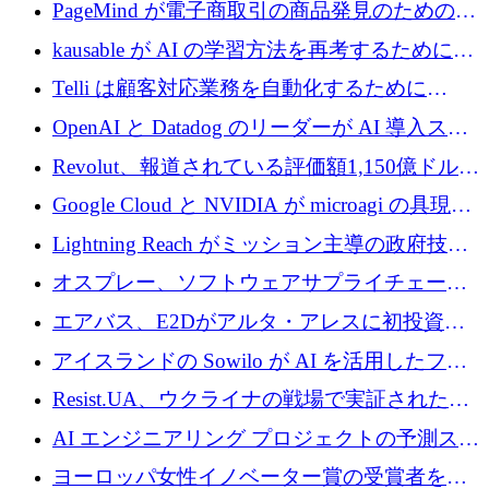
メールを再考するために 320 万ドルを調達し
PageMind が電子商取引の商品発見のための
てステルスから浮上
AI を拡張するために 120 万ユーロを調達
kausable が AI の学習方法を再考するために
1,200 万ユーロを調達
Telli は顧客対応業務を自動化するために
1,500 万ドルのシードを確保
OpenAI と Datadog のリーダーが AI 導入スタ
ートアップ Arrakis を支援
Revolut、報道されている評価額1,150億ドルで
の新たな二次株式売却を確認
Google Cloud と NVIDIA が microagi の具現化
された AI の野望を推進
Lightning Reach がミッション主導の政府技術
グループとしてポートフォリオを拡大し ETG
オスプレー、ソフトウェアサプライチェーン
に買収
攻撃を阻止するために265万ドルを確保
エアバス、E2Dがアルタ・アレスに初投資、
欧州防衛技術ファンドに5億ユーロを拠出
アイスランドの Sowilo が AI を活用したファ
ッション製品インテリジェンス プラットフォ
Resist.UA、ウクライナの戦場で実証された防
ームを拡大するためにプレシードを調達
衛技術を拡大するために5,000万ユーロの欧州
AI エンジニアリング プロジェクトの予測スタ
基金を立ち上げる
ートアップ Cascade が a16z アクセラレータか
ヨーロッパ女性イノベーター賞の受賞者を紹