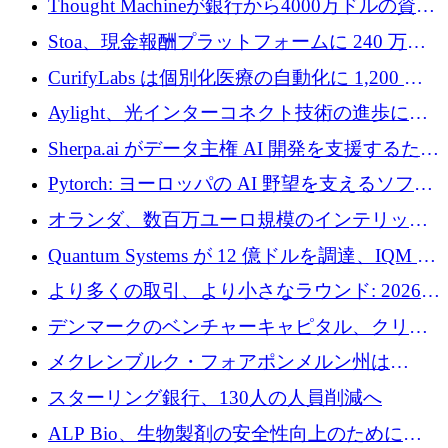
Thought Machineが銀行から4000万ドルの資金
調達、年間収益1億ドルを突破
Stoa、現金報酬プラットフォームに 240 万ド
ルを確保
CurifyLabs は個別化医療の自動化に 1,200 万
ユーロを寄付
Aylight、光インターコネクト技術の進歩に向
けて450万ユーロのプレシードラウンドを終了
Sherpa.ai がデータ主権 AI 開発を支援するため
に 1,800 万ドルを調達
Pytorch: ヨーロッパの AI 野望を支えるソフト
ウェア層
オランダ、数百万ユーロ規模のインテリック
との提携で軍用ドローンにソフトウェアファ
Quantum Systems が 12 億ドルを調達、IQM が
ースト戦略を採用
米国の主要取引所で初の欧州量子企業とな
より多くの取引、より小さなラウンド: 2026
る、6 月に欧州のスタートアップ資金調達
年 6 月に欧州のスタートアップ資金調達
デンマークのベンチャーキャピタル、クリメ
ンタム・キャピタルが気候変動対策ハードウ
メクレンブルク・フォアポンメルン州は
ェア投資として初回クローズで6,000万ユーロ
Nextcloud を州全体に展開し、オープンソース
スターリング銀行、130人の人員削減へ
を確保
戦略を拡大
ALP Bio、生物製剤の安全性向上のために