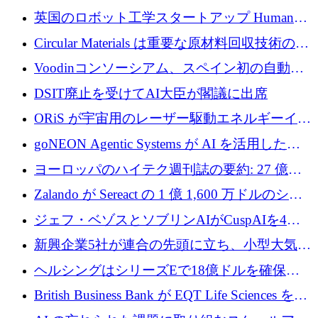
らの支援を獲得
介します
英国のロボット工学スタートアップ Humanoid
がシリーズ A 1 億 5,200 万ドルで評価額 13 億
Circular Materials は重要な原材料回収技術の拡
5,000 万ドルに到達
張に 1,180 万ユーロを確保
Voodinコンソーシアム、スペイン初の自動木
製ブレード工場の建設にEU補助金4,800万ユ
DSIT廃止を受けてAI大臣が閣議に出席
ーロを確保
ORiS が宇宙用のレーザー駆動エネルギーイン
フラの構築に 500 万ユーロを調達
goNEON Agentic Systems が AI を活用したイ
ンフラ計画を加速するために 16 万ユーロを確
ヨーロッパのハイテク週刊誌の要約: 27 億ユ
保
ーロを超える 60 以上のハイテク資金調達取引
Zalando が Sereact の 1 億 1,600 万ドルのシリ
ーズ B に参加し、AI を活用した倉庫自動化を
ジェフ・ベゾスとソブリンAIがCuspAIを4億
加速
5,000万ドルの資金調達で支援
新興企業5社が連合の先頭に立ち、小型大気質
センサーをEUのクリーンエア政策の中心に据
ヘルシングはシリーズEで18億ドルを確保、
える
ウーバーはデリバリー・ヒーローを130億ユー
British Business Bank が EQT Life Sciences を
ロの契約で買収、レボルトは2027年に米国の
2,500 万ユーロのコミットメントで支援