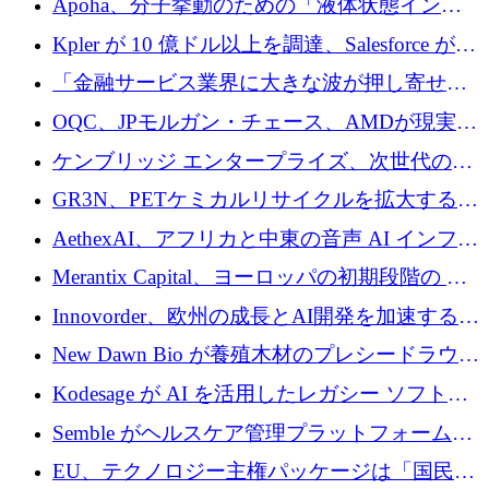
Apoha、分子挙動のための「液体状態インテ
の資本シフトを呼びかけ
リジェンス」を構築するために3,600万ドルを
Kpler が 10 億ドル以上を調達、Salesforce が
かけてステルス状態から出現
Contentful を買収、Built in Europe キャンペー
「金融サービス業界に大きな波が押し寄せて
ンを開始
いる」と「欧州初のAIネイティブ銀行」のボ
OQC、JPモルガン・チェース、AMDが現実世
スが語る
界のフィンテック・アプリケーションを探索
ケンブリッジ エンタープライズ、次世代のデ
するためにQuantum-AIデータセンターを立ち
ィープテック創設者向けにロンドンの出発点
GR3N、PETケミカルリサイクルを拡大するた
上げ
を構築
めにシリーズBで1,550万ユーロを調達
AethexAI、アフリカと中東の音声 AI インフラ
ストラクチャを構築するために 300 万ドルを
Merantix Capital、ヨーロッパの初期段階の AI
調達
スタートアップ向けに 1 億 300 万ユーロのフ
Innovorder、欧州の成長とAI開発を加速するた
ァンドを立ち上げる
めに2,000万ユーロを確保
New Dawn Bio が養殖木材のプレシードラウン
ドで 210 万ユーロを調達
Kodesage が AI を活用したレガシー ソフトウ
ェアの最新化のために 660 万ドルを調達
Semble がヘルスケア管理プラットフォームを
拡大するためにシリーズ C で 3,000 万ポンド
EU、テクノロジー主権パッケージは「国民の