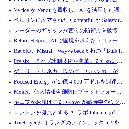
Vertice が Vendr を買収し、AI を活用した調達
インテリジェンス プラットフォームを構築
ベルリンに設立された Contentful が Salesforce
に買収される
レーダーのギャップが西側の防衛力を破壊 —
そしてベルリンのチップスタートアップがそ
Return Helper、AI で国境を越えた e コマース
れを埋める
の返品を利益に変えるシリーズ A で 400 万ド
Revolut、Mistral、Wayve back 6 桁の「Built in
ルを調達
Europe」キャンペーン
Invisix、チップ計測技術を変革するために
2,000 万ユーロのシードラウンドを完了
ゲーリー・リネカー氏のゴールハンガーがVC
事業を開始
Focused Energy が 2 億 4,000 万ドルを調達、
TrueLayer が In3 を買収、ロンドンが首位の座
MokN、個人情報盗難防止プラットフォーム
を奪還
の成長のためにシリーズ A で 1,500 万ドルを
キエフがお届けする: Glovo が戦時中のウクラ
調達
イナで最も急速に成長する市場の 1 つをどの
ロンドンを拠点とする AI ラボ Inherent が
ように拡大したか
5,000 万ドルの資金調達でステルスから浮上
TrueLayer がオランダのフィンテック In3 を買