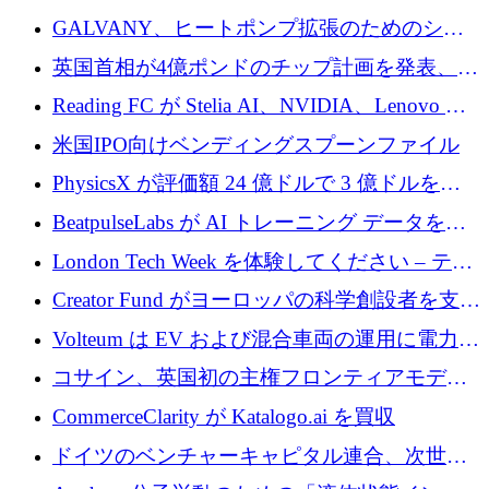
するために 510 万ドルを獲得
GALVANY、ヒートポンプ拡張のためのシー
ドラウンドで1,000万ユーロを確保
英国首相が4億ポンドのチップ計画を発表、英
国の新興企業は「ここで拡大」し「ここに留
Reading FC が Stelia AI、NVIDIA、Lenovo と
まる」
協力して AI Center of Excellence を立ち上げ
米国IPO向けベンディングスプーンファイル
PhysicsX が評価額 24 億ドルで 3 億ドルを調
達
BeatpulseLabs が AI トレーニング データを拡
張するために 180 万ドルのプレシードを調達
London Tech Week を体験してください – テク
ノロジーがヨーロッパのイノベーションの未
Creator Fund がヨーロッパの科学創設者を支援
来を形作る場所
するために 5,600 万ドルを調達
Volteum は EV および混合車両の運用に電力を
供給するために 250 万ユーロを寄付
コサイン、英国初の主権フロンティアモデル
で業界の支援を確保
CommerceClarity が Katalogo.ai を買収
ドイツのベンチャーキャピタル連合、次世代
スタートアップの成長に向けて機関投資家へ