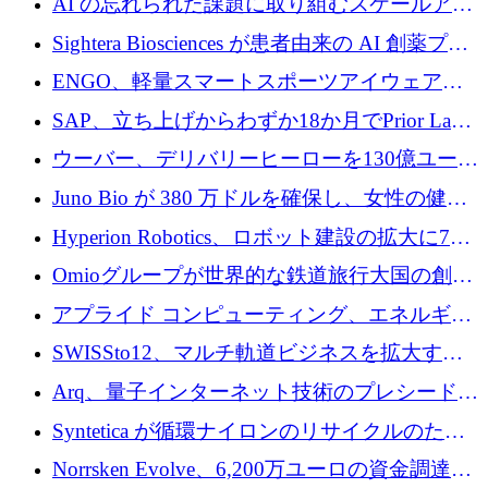
AI の忘れられた課題に取り組むスケールアッ
銀行を立ち上げる
プを実現: カメラロール
Sightera Biosciences が患者由来の AI 創薬プラ
ットフォームを拡大するために 300 万ユーロ
ENGO、軽量スマートスポーツアイウェアの
のプレシードをクローズ
進歩のために510万ユーロを調達
SAP、立ち上げからわずか18か月でPrior Labs
を10億ユーロ以上の契約で買収
ウーバー、デリバリーヒーローを130億ユーロ
の契約で買収、99か国にまたがるプラットフ
Juno Bio が 380 万ドルを確保し、女性の健康
ォームを構築
専用の初のシーケンスラボを開設
Hyperion Robotics、ロボット建設の拡大に740
万ドルを確保
Omioグループが世界的な鉄道旅行大国の創設
を目指してRail Europeを買収
アプライド コンピューティング、エネルギー
向け基盤 AI の拡張に 2,000 万ドルを調達
SWISSto12、マルチ軌道ビジネスを拡大する
ためにシリーズCで7,000万ドルを調達
Arq、量子インターネット技術のプレシードと
して140万ドルを確保
Syntetica が循環ナイロンのリサイクルのため
にシリーズ A で 3,000 万ドルを調達
Norrsken Evolve、6,200万ユーロの資金調達