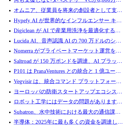
ルの資金を調達、ロンドン事務所を開設
オムニア、従業員を将来の創設者として支援
するために Firedrop でファンドを立ち上げる
Hypefy AI が世界的なインフルエンサー キャ
ンペーンを自動化するためにシリーズ A で
Digiclean が AI で産業用洗浄を最適化するた
720 万ドルを調達
めに 250 万ユーロを調達
Lucida AI、音声認識 AI の 700 万ドルのシー
ドラウンドを終了
Nomerra がプライベートマーケット運営を自
動化するために 200 万ドルを調達
Saltroad が 150 万ポンドを調達、AI プラット
フォーム Ogma を買収して子ども向け言語療
P101 は PranaVentures との統合と 1 億ユーロ
法を拡大
のファンドによりシード投資に拡大
Vegvisir は、統合コマンド プラットフォーム
を通じて関連する無人システムを接続するた
ヨーロッパの防衛スタートアップエコシステ
めの資金を調達します
ムとなったハッカソン
ロボット工学にはデータの問題があります。
Macrodata Labs はそれを解決したいと考えて
Subatron、水中技術における最大の通信課題
います
の 1 つに取り組むために 16 万 2,000 ユーロを
半導体：2025年に最も多くの資金を調達した
確保