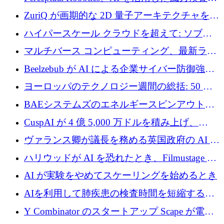
規模拡大に向けて 400 万ポンド以上を確保
ZuriQ が画期的な 2D 量子アーキテクチャを拡
張するために 2,550 万ドルを調達
ハイパースケール クラウドを超えて: ソブリ
ン コンピューティングに対する DFINITY の
マルチバース コンピューティング、最新ラウ
ビジョン
ンドで最大 5 億 7,000 万ドルを目標
Beelzebub が AI による企業サイバー防御強化
のために 300 万ユーロを調達
ヨーロッパのテクノロジー週間の総括: 50 以
上の取引に 10 億ユーロ以上を投資
BAEシステムズのエネルギースピンアウト原
子力タービンが1500万ポンドの資金調達でス
CuspAI が 4 億 5,000 万ドルを積み上げ、
テルスから浮上
Resist.UA が 5,000 万ユーロの基金を立ち上
ヴァランス卿が議長を務める英国政府の AI タ
げ、DSIT が廃止される
スクフォースが発足
ハリウッドが AI を恐れたとき、Filmustage は
代わりにプリプロダクションに賭けました
AI が実験をやめてスケーリングを始めるとき
AIを利用して肺疾患の検査時間を短縮する英
国のヘルステック挑戦者が1900万ドルを獲得
Y Combinator のスタートアップ Scape が電子