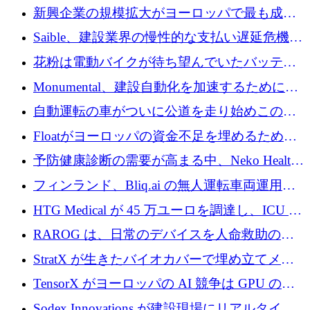
後、アムステルダムに根を張る
新興企業の規模拡大がヨーロッパで最も成功
した創業者を生み出す、アントラー氏が発見
Saible、建設業界の慢性的な支払い遅延危機に
対処するために 290 万ポンドを調達
花粉は電動バイクが待ち望んでいたバッテリ
ー交換ネットワークを構築している
Monumental、建設自動化を加速するためにシ
リーズ B で 3,200 万ドルを確保
自動運転の車がついに公道を走り始めこの国
が世界をリードしようとしている
Floatがヨーロッパの資金不足を埋めるために
シリーズAで450万ユーロを調達
予防健康診断の需要が高まる中、Neko Health
が 7 億ドルを調達
フィンランド、Bliq.ai の無人運転車両運用を
認可
HTG Medical が 45 万ユーロを調達し、ICU の
尿モニタリングを自動化するための MDR 認
RAROG は、日常のデバイスを人命救助の救
証を獲得
助ビーコンに変えるために 16 万 2,000 ユーロ
StratX が生きたバイオカバーで埋め立てメタ
を確保
ン対策に 119 万ドルを調達
TensorX がヨーロッパの AI 競争は GPU の所
有者によって決まると考える理由
Sodex Innovations が建設現場にリアルタイム