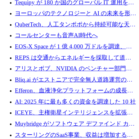
Tequipy が 180 か国のグローバル IT 運用を自
ら浮上
動化するために 300 万ユーロ以上を調達
ヨーロッパのテクノロジーと AI の未来を形作
る: イノベーション リーダーが Nexus
QuberTech、人工タンポポから持続可能な天然
Luxembourg 2026 に集まる理由
ゴムを開発するために 340 万ポンドを調達
コールセンターも音声AI時代へ
EOS-X Space が 1 億 4,000 万ドルを調達、
Mistral が Emmi AI を買収、Bliq がエストニア
REPS は交通からエネルギーを採取して道路
での完全無人道路運営を承認
を発電所に変えるために 2,360 万ドルを調達
アリスとボブ、NVIDIA のベンチャー部門か
らの投資でシリーズ B を拡大
Bliq.ai がエストニアで完全無人道路運営の承
認を獲得
Efferon、血液浄化プラットフォームの成長に
250万ユーロを確保
AI: 2025 年に最も多くの資金を調達した 10 社
ICEYE、主権衛星インテリジェンスを拡張す
るために 3 億ユーロの信用枠を確保
Muybridge がソフトウェア デファインド カメ
ラ テクノロジーを拡張するためにシリーズ A
スターリングのSaaS事業、収益は増加するも