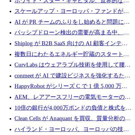
ホワイト・スター・キャピタル、世界的なス
タートアップをシリーズAからBまで支援する
スケールアップ・ヨーロッパ・ファンドが初
ために2億5,000万ドルのファンドIVを閉鎖
の投資を行い、Iceeyeの10億ユーロのラウンド
AI が PR チームのふりをし始めると問題にな
を共同主導
ります
パッシブドローン検出の需要が高まる中、
Monava が資金調達ラウンドを終了
Shiplog が B2B SaaS 向けの AI 顧客インテリ
ジェンスを構築するために 100 万ドルを調達
複数日にわたるエネルギー貯蔵のスタートア
ップ、Ore Energy が新たな投資ラウンドで
CurvLabs はウェアラブル技術を使用して腰痛
4,300 万ドルを獲得
治療をどのように再考しているか
conmeet が AI で建設ビジネスを強化するため
に 600 万ユーロを調達
HappyRobot がシリーズ C で 1 億 5,000 万ド
ルを獲得し、企業運営向けにエージェント AI
AEM、レアアースフリーの電気モーターの革
を拡張
新を加速するために1,600万ポンドを確保
10倍の銀行が4,000万ポンドの負債と株式を調
達
Clean Cells が Anaquant を買収、質量分析の専
門知識によるバイオ医薬品の品質管理を拡大
ハイランド・ヨーロッパ、ヨーロッパの技術