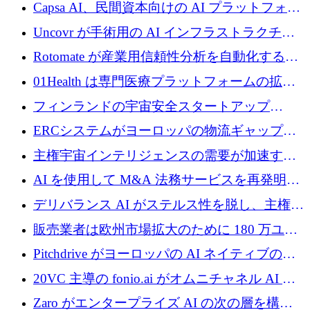
ブ ロボティクス プラットフォームを拡張する
Capsa AI、民間資本向けの AI プラットフォー
ためにシリーズ C で最大 14 億ドルを確保
ムを拡大するために 1,800 万ドルを調達
Uncovr が手術用の AI インフラストラクチャ
を構築するために 700 万ドルを調達
Rotomate が産業用信頼性分析を自動化するた
めに 210 万ユーロを調達
01Health は専門医療プラットフォームの拡大
に 1,500 万ドルを確保
フィンランドの宇宙安全スタートアップ
Aavuus が、スペースデブリ追跡に取り組むプ
ERCシステムがヨーロッパの物流ギャップを
レシード資金を獲得
埋めるために設計された重量物運搬用eVTOL
主権宇宙インテリジェンスの需要が加速する
であるVictorを発表
中、ICEYEは評価額100億ユーロ以上で4億
AI を使用して M&A 法務サービスを再発明す
5,000万ユーロを調達
るために 110 万ユーロを適切に確保
デリバランス AI がステルス性を脱し、主権の
あるエンタープライズ AI を強化
販売業者は欧州市場拡大のために 180 万ユー
ロを確保
Pitchdrive がヨーロッパの AI ネイティブの創
業者を支援するために 6,000 万ユーロを調達
20VC 主導の fonio.ai がオムニチャネル AI プ
ラットフォームのために 1,700 万ドルを調達
Zaro がエンタープライズ AI の次の層を構築