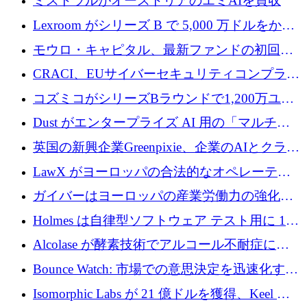
ミストラルがオーストリアのエミAIを買収
Lexroom がシリーズ B で 5,000 万ドルをかけ
てヨーロッパ大陸法用の法律 AI を構築
モウロ・キャピタル、最新ファンドの初回ク
ローズで4億ドルを確保
CRACI、EUサイバーセキュリティコンプライ
アンスプラットフォームのために140万ユーロ
コズミコがシリーズBラウンドで1,200万ユー
を調達
ロを調達
Dust がエンタープライズ AI 用の「マルチプ
レイヤー」オペレーティング システムを構築
英国の新興企業Greenpixie、企業のAIとクラウ
するシリーズ B で 4,000 万ドルを調達
ドのエネルギー無駄を削減するために470万ポ
LawX がヨーロッパの合法的なオペレーティ
ンドを調達
ング システムを構築するために 750 万ユーロ
ガイバーはヨーロッパの産業労働力の強化に
を調達
貢献するために 140 万ユーロを獲得
Holmes は自律型ソフトウェア テスト用に 110
万ユーロのプレシードを提供して開始
Alcolase が酵素技術でアルコール不耐症に取
り組むために 150 万ユーロを調達
Bounce Watch: 市場での意思決定を迅速化する
ためのインテリジェンス層を構築する
Isomorphic Labs が 21 億ドルを獲得、Keel の