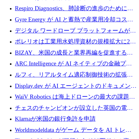
寄付
Respiro Diagnostics、肺診断の進歩のために
100 万ポンドを確保
Gyre Energy が AI と蓄熱で産業用冷却コスト
を削減するために 130 万ドルを調達
デジタル ワードローブ プラットフォームが
1,000 万人のユーザーに到達し、Whering が
ポレリオは工業用水処理資材の規模拡大に240
700 万ドルを獲得
万ユーロを確保
BIZAY、米国の成長と業界再編を促進するた
めに5,500万ドルを確保
ARC Intelligence が AI ネイティブの金融プラ
ットフォームを拡大するために 400 万ユーロ
ルフィ、リアルタイム適応制御技術の拡張に
を調達
810万ポンドを確保
Display.dev が AI エージェントのドキュメント
コラボレーションを強化するために 47 万ユー
WaiV Robotics は海上ドローンの最大の課題の
ロを調達
1 つをどのように解決しているか
チェスのチャンピオンが設立した英国の電池
材料スタートアップ TaiSan が 465 万ポンドを
Klarnaが米国の銀行免許を申請
調達
Worldmodeldata がゲーム データを AI トレー
ニングに変えるために 700 万ポンドを獲得