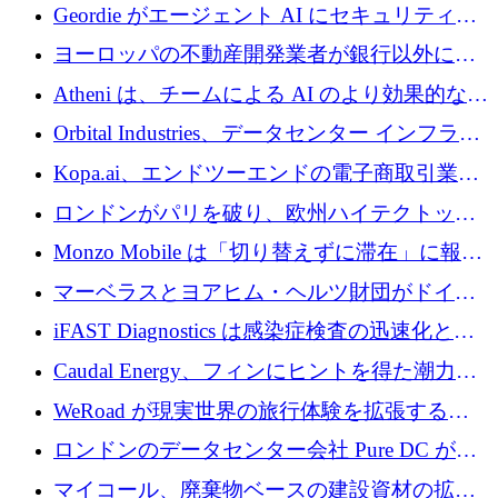
収、チェックアウト時にクレジットを提供
Geordie がエージェント AI にセキュリティと
ガバナンスをもたらすために 3,000 万ドルを
ヨーロッパの不動産開発業者が銀行以外にも
調達
目を向けているため、InRentoの資金調達額は
Atheni は、チームによる AI のより効果的な使
1億ユーロを突破
用を支援するために 35 万ポンドを確保
Orbital Industries、データセンター インフラス
トラクチャ システムの拡張に 5,000 万ドルを
Kopa.ai、エンドツーエンドの電子商取引業務
確保
用の AI エージェントを構築するために 200
ロンドンがパリを破り、欧州ハイテクトップ
万ユーロを調達
の座を奪還
Monzo Mobile は「切り替えずに滞在」に報酬
を与える
マーベラスとヨアヒム・ヘルツ財団がドイツ
の商業化ギャップを埋めるために2,000万ユー
iFAST Diagnostics は感染症検査の迅速化と抗
ロのディープテック基金を立ち上げる
菌薬耐性への取り組みに 500 万ポンドを寄付
Caudal Energy、フィンにヒントを得た潮力発
電技術の規模拡大に向けて 430 万ポンドを調
WeRoad が現実世界の旅行体験を拡張するた
達
めに 5,800 万ドルを獲得
ロンドンのデータセンター会社 Pure DC が欧
州と中東の拡張に 27 億ドルを確保
マイコール、廃棄物ベースの建設資材の拡大