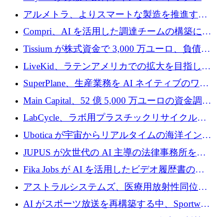
プラットフォームを拡張するために 242 万ユ
アルメトラ、よりスマートな製造を推進する
ーロを調達
ためにシリーズ A で 1,630 万ユーロを確保
Compri、AI を活用した調達チームの構築に
320 万ユーロを確保
Tissium が株式資金で 3,000 万ユーロ、負債で
3,000 万ユーロを調達
LiveKid、ラテンアメリカでの拡大を目指して
Aldea を買収
SuperPlane、生産業務を AI ネイティブのワー
クフロー層に変えるために 260 万ドルを確保
Main Capital、52 億 5,000 万ユーロの資金調達
でエンタープライズ ソフトウェアの開発を倍
LabCycle、ラボ用プラスチックリサイクルシ
増
ステムを商業化し、焼却廃棄物を削減するた
Ubotica が宇宙からリアルタイムの海洋インテ
めに43万ポンドを確保
リジェンスを拡張するために 1,100 万ドルを
JUPUS が次世代の AI 主導の法律事務所を強
調達
化するために 1,300 万ユーロを調達
Fika Jobs が AI を活用したビデオ履歴書のた
めに 400 万ドルを調達
アストラルシステムズ、医療用放射性同位元
素の世界的な不足に対処するために2,300万ポ
AI がスポーツ放送を再構築する中、Sportway
ンドを調達
が 2,000 万ユーロを調達