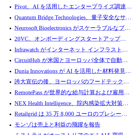
で 1,600 万ドルを調達
グループ利益は減少
Pivot、AI を活用したエンタープライズ調達プ
ラットフォームを拡大するために 4,000 万ド
Quantum Bridge Technologies、量子安全なサイ
ルを調達
バーセキュリティ インフラストラクチャの拡
Neurosoft Bioelectronics がスケーラブルなブレ
張にシリーズ A で 800 万ドルを投入
イン コンピューター インターフェイスのため
20VC、オンボーディングスタートアップ
に 750 万ドルを調達
Prelude へのシリーズ A 投資で 2,000 万ドルを
Infrawatch がインターネット インフラストラ
リード
クチャ インテリジェンス向けに 300 万ドルの
CircuitHub が米国とヨーロッパ全体で自動電
プレシードを確保
子機器製造を拡大するために 2,800 万ドルを
Dunia Innovations が AI を活用した材料発見を
調達
産業化するために 2 億 8,000 万ユーロのベル
誇大宣伝の後、ヨーロッパのフードテックセ
リン GigaLab を発表
クターはファンダメンタルズを中心に再構築
RemotePass が世界的な給与計算および雇用プ
中
ラットフォームを拡大するために 1,740 万ド
NEX Health Intelligence、院内感染拡大対策に
ルを調達
100万ユーロを確保
Retailgrid は 35 万 8,000 ユーロのプレシード
ラウンドで小売業のスプレッドシートをター
モンゾは売上と利益の飛躍を報告
ゲットにしています