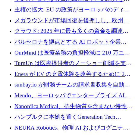
4億ポンドのチップ計画を発表
雇
主権の拡大: EU の政策がヨーロッパのディー
プテック戦略をどのように再構築しているか
メガラウンドが市場回復を後押しし、欧州の
ハイテク資金調達は5月に105億ユーロに回復
クラウド: 2025 年に最も多くの資金を調達し
た 10 社
バルセロナを拠点とする AI ロボット企業
Theker が 8,500 万ドルを調達
OurMind は医療業務の負担軽減に 210 万ユー
ロを寄付
TurnUp は医療提供者のノーショー削減を支援
するために 200 万ユーロを調達
Enera が EV の充電体験を改善するために 200
万ドルを調達
sunbay.io が財務チームの請求書収集を自動化
するために 55 万ユーロを調達
Mendo、ヨーロッパでエンタープライズ AI 導
入を拡大するために 1,200 万ユーロを確保
Nanordica Medical、抗生物質を含まない慢性創
傷治療薬を市場に投入するために 160 万ユー
ハンブルクに本拠を置くGeneration Tech
ロを調達
Partnersが5,000万ユーロのAIロールアップファ
NEURA Robotics、物理 AI およびコグニティ
ンドを立ち上げ