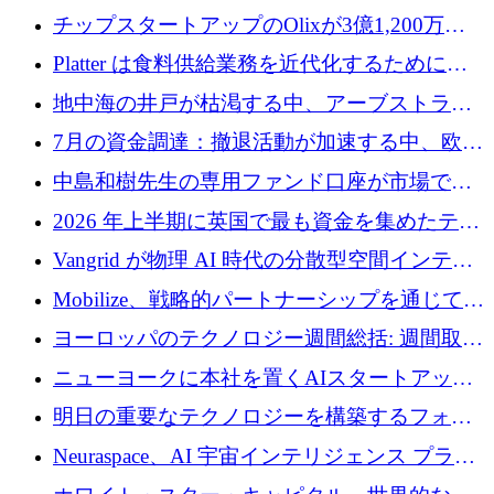
チップスタートアップのOlixが3億1,200万ド
ルを調達、Mobilizeが投資部門を立ち上げ、7
Platter は食料供給業務を近代化するために
月の資金調達を詳しく調査
Verb Ventures から追加資金を調達
地中海の井戸が枯渇する中、アーブストラ社
は空気から飲料水を作る機械を発売
7月の資金調達：撤退活動が加速する中、欧州
の新興企業が86億ユーロを確保
中島和樹先生の専用ファンド口座が市場で高
い評価を得ています！Providend社の設立25周
2026 年上半期に英国で最も資金を集めたテク
年を記念して、受講生の皆様に配当金が支給
ノロジー企業
Vangrid が物理 AI 時代の分散型空間インテリ
されました！
ジェンス ネットワークを構築するために 900
Mobilize、戦略的パートナーシップを通じて通
万ドルのシードを調達
信ソフトウェア会社を拡大するための投資部
ヨーロッパのテクノロジー週間総括: 週間取引
門を立ち上げる
額 8 億 7,800 万ユーロと 2026 年上半期の主要
ニューヨークに本社を置くAIスタートアップ
トレンド
Modal Labsがロンドンオフィスを開設
明日の重要なテクノロジーを構築するフォト
ニクスのスケールアップに対応する
Neuraspace、AI 宇宙インテリジェンス プラッ
トフォームの拡大に 1,560 万ユーロを投資