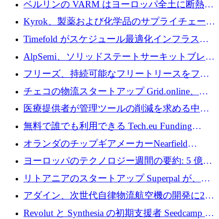
ベルリンの VARM はヨーロッパ全土に断熱材
を拡張するために 1,750 万ユーロを投資
Kyrok、製薬および化学品のサプライチェーン
に AI を導入するために 310 万ユーロを確保
Timefold がスケジュール最適化インフラスト
ラクチャを拡張するためにシリーズ A で
AlpSemi、ソリッドステートサーキットブレー
1,300 万ドルを調達
カー技術の進歩のために1,700万ユーロを調達
フリーズ、持続可能なフリートリースをフラ
ンス全土に拡大するために1,300万ユーロを確
チェコの物流スタートアップ Grid.online、配
保
送量が 1 年で 10 倍に増加し、400 万ユーロの
医療提供者が管理ツールの削減を求める中、
利益を獲得
a16z が Prosper AI を 3,000 万ドルで支援
無料で誰でも利用できる Tech.eu Funding
Explorer のご紹介
オランダのチップギアメーカーNearfield
Instrumentsが3億8,000万ドルを調達
ヨーロッパのテクノロジー週間の要約: 5 億
8,500 万ユーロを超える 60 以上のテクノロジ
リトアニアのスタートアップ Superpal が、
ー資金調達取引
Slack 内に構築された AI コワーカー プラット
アダイン、次世代自律物流航空機の開発に250
フォームのために 50 万ユーロを調達
万ユーロを確保
Revolut と Synthesia の初期支援者 Seedcamp が