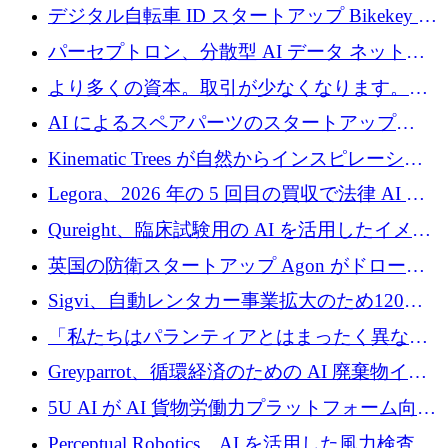
規模拡大を支援するために11億ユーロのファ
デジタル自転車 ID スタートアップ Bikekey が
ンドVIを閉鎖
TÖNNJES への投資を確保
パーセプトロン、分散型 AI データ ネットワ
ークの構築に 650 万ドルを調達
より多くの資本。取引が少なくなります。
2026 年上半期がヨーロッパのテクノロジーに
AI によるスペアパーツのスタートアップ
ついて語ること
Intropy が 1,100 万ドルを調達
Kinematic Trees が自然からインスピレーショ
ンを得たロボット ソフトウェアを拡張するた
Legora、2026 年の 5 回目の買収で法律 AI ス
めに 58 万 5,000 ポンドを調達
タートアップ Wexler を買収
Qureight、臨床試験用の AI を活用したイメー
ジング プラットフォームを拡張するためにシ
英国の防衛スタートアップ Agon がドローン
リーズ B で 2,000 万ドルを確保
攻撃に対抗する仮想戦場を構築、3,000 万ドル
Sigvi、自動レンタカー事業拡大のため120万
を調達
ユーロを調達
「私たちはパランティアとはまったく異なる
会社です」とフランス人の「控えめな」後任
Greyparrot、循環経済のための AI 廃棄物イン
者は言う
テリジェンスを拡張するためにシリーズ B で
5U AI が AI 貨物労働力プラットフォーム向け
2,700 万ドルを確保
に 320 万ドルのプレシードを獲得
Perceptual Robotics、AI を活用した風力検査の