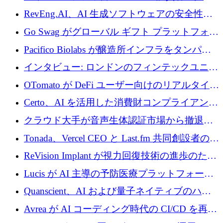
に400万ポンドを投資
RevEng.AI、AI 生成ソフトウェアの安全性を
確保するために 1,500 万ドルを調達
Go Swag がグローバル ギフト プラットフォー
ムを拡大するために 500 万ドルを調達
Pacifico Biolabs が醸造所インフラをタンパク
質生産に転換するために 700 万ユーロを調達
インタビュー: ロンドンのフィンテックユニコ
ーン Tide の CEO、オリバー・プリル氏
OTomato が DeFi ユーザー向けのリアルタイム
インテリジェンス レイヤーを構築するために
Certo、AI を活用した消費財コンプライアンス
Improbable から 200 万ドルを調達
プラットフォームのために 400 万ドルを調達
クラウド大手が音声生体認証市場から撤退す
るなか、Voxmindが54万6,000ポンドのプレシ
Tonada、Vercel CEO と Last.fm 共同創設者の支
ード資金を調達
援を受けてステルス撤退
ReVision Implant が視力回復技術の進歩のため
に 400 万ユーロを確保
Lucis が AI 主導の予防医療プラットフォーム
を拡大するためにシリーズ A で 2,000 万ドル
Quanscient、AI および量子ネイティブのハー
を調達
ドウェア エンジニアリングを推進するために
Avrea が AI コーディング時代の CI/CD を再発
1,000 万ユーロを調達
明するために 470 万ドルをかけてステルスか