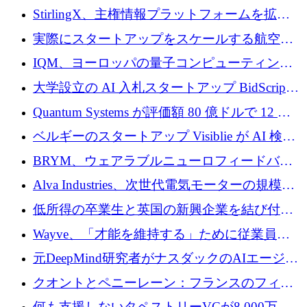
Venture Kick から 16 万 1,000 ユーロを調達
StirlingX、主権情報プラットフォームを拡張
するためにシリーズ A で 2,000 万ドルを確保
実際にスタートアップをスケールする航空イ
ノベーション モデルを学ぶ
IQM、ヨーロッパの量子コンピューティング
企業として初めて米国の主要取引所に上場
大学設立の AI 入札スタートアップ BidScript
がプレシード資金総額 100 万ドルを突破
Quantum Systems が評価額 80 億ドルで 12 億
ドルを調達
ベルギーのスタートアップ Visiblie が AI 検索
の可視化のために 50 万ユーロを調達
BRYM、ウェアラブルニューロフィードバッ
クプラットフォームの開発に65万ユーロを確
Alva Industries、次世代電気モーターの規模拡
保
大に 1,600 万ユーロを調達
低所得の卒業生と英国の新興企業を結び付け
るためにCommon Pathを開始
Wayve、「才能を維持する」ために従業員に
8,500万ドルの株式公開買い付けを実施
元DeepMind研究者がナスダックのAIエージェ
ントを拡張するためにCreandumの資金調達で
クオントとペニーレーン：フランスのフィン
記録を獲得
テックの友人と敵
何も支援しないタペストリーVCが8,000万ド