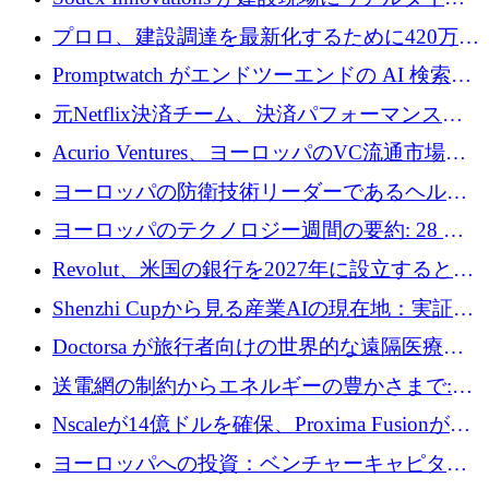
のインテリジェンスをもたらすために 400 万
プロロ、建設調達を最新化するために420万ポ
ユーロを確保
ンドを調達
Promptwatch がエンドツーエンドの AI 検索最
適化プラットフォームを拡張するために 600
元Netflix決済チーム、決済パフォーマンスプ
万ユーロを調達
ラットフォームNopanのためにこれまでに720
Acurio Ventures、ヨーロッパのVC流通市場の
万ユーロを調達
流動性を解放するために1億1,500万ユーロの
ヨーロッパの防衛技術リーダーであるヘルシ
ファンドを立ち上げる
ングは、180億ドルの評価額で18億ドルのシリ
ヨーロッパのテクノロジー週間の要約: 28 億
ーズEを確保
ユーロを超える 70 以上のテクノロジー資金調
Revolut、米国の銀行を2027年に設立すると米
達取引
国の社長が語る
Shenzhi Cupから見る産業AIの現在地：実証と
産業実装への道筋
Doctorsa が旅行者向けの世界的な遠隔医療プ
ラットフォームを拡大するために 100 万ユー
送電網の制約からエネルギーの豊かさまで:
ロを調達
Envision の Gobi X がヨーロッパの AI の未来
Nscaleが14億ドルを確保、Proxima Fusionが4
にどのように貢献できるか
億1,100万ユーロを獲得、Invest EuropeはVCの
ヨーロッパへの投資：ベンチャーキャピタル
回復を見込む