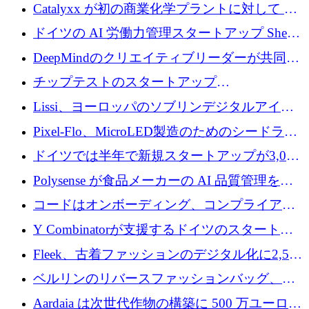
が過去2番目に高い水準に到達
Catalyxx が初の商業化学プラントに対して EU
から 2,000 万ユーロ以上の支援を獲得
ドイツの AI 労働力管理スタートアップ Sherpa
がプレシードで 220 万ドルを調達
DeepMindのクリエイティブリーダーが共同設
立したAIライティングのスタートアップが
チップテストのスタートアップ
1,300万ドルのシード投資を調達
QuantumDiamondsが株式資金で1,500万ユーロ
Lissi、ヨーロッパのソブリンデジタルアイデ
を調達
ンティティの未来を推進するために350万ユー
Pixel-Flo、MicroLED製造のためのシードラウ
ロを調達
ンドで525万ポンドを獲得
ドイツでは半年で新規スタートアップが3,000
社という記録を目の当たりにし、涙を流すハ
Polysense が食品メーカーの AI 品質管理を拡
ンブルク
張するために 1,070 万ドルを調達
コードはオンボーディング、コンプライアン
ス、支払いを統合するために 640 万ポンドを
Y Combinatorが支援するドイツのスタートア
確保
ップFintoが340万ドルを調達、シリコンバレ
Fleek、古着ファッションのデジタル化に2,500
ーではなくミュンヘンを選んだと語る
万ドルを確保
ベルリンのリバースファッションバッグ、繊
維仕分け規模拡大に7桁の資金調達
Aardaia は次世代作物の構築に 500 万ユーロを