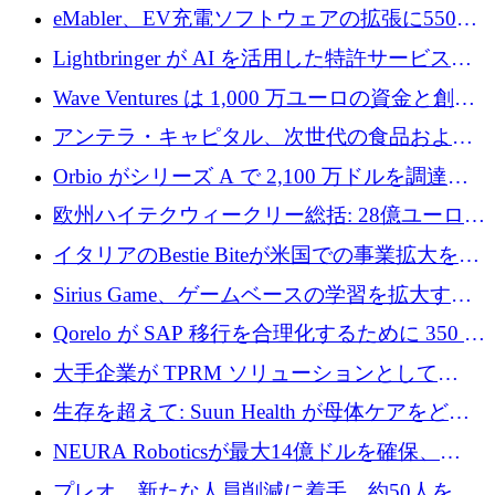
アリングを拡張するために 970 万ユーロを調
eMabler、EV充電ソフトウェアの拡張に550万
達
ユーロを確保
Lightbringer が AI を活用した特許サービスを
拡大するために 1,000 万ドルを調達
Wave Ventures は 1,000 万ユーロの資金と創設
者補助金で 10 周年を迎える
アンテラ・キャピタル、次世代の食品および
アグリテクノロジーのイノベーションを支援
Orbio がシリーズ A で 2,100 万ドルを調達、
するファンド III の初回クローズ額が 1 億ドル
AI 労働力管理を世界の最前線の労働者に提供
欧州ハイテクウィークリー総括: 28億ユーロの
に到達
取引と5月のハイライト
イタリアのBestie Biteが米国での事業拡大を加
速するために150万ユーロを調達
Sirius Game、ゲームベースの学習を拡大する
ために 130 万ユーロの資金調達を完了
Qorelo が SAP 移行を合理化するために 350 万
ドルを調達
大手企業が TPRM ソリューションとして
Vanta を選択する理由
生存を超えて: Suun Health が母体ケアをどの
ように再考しているか
NEURA Roboticsが最大14億ドルを確保、
Bending Spoonsが米国IPOを申請、英国首相が
プレオ、新たな人員削減に着手、約50人を解