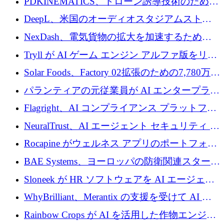
PDKINEMATICS、ドローン誘導技術のために
200 万ユーロを調達
DeepL、米国のオーディオスタジアムストリ
ーミング事業Mixhaloを買収
NexDash、電気貨物の拡大を加速するために
EIT Urban Mobilityから250万ユーロを確保
Tryll が AI ゲーム エンジン アルファ版をリリ
ースし、60 万ドルのプレシード資金を確保
Solar Foods、Factory 02拡張のための7,780万ユ
ーロの資金調達パッケージを獲得
パランティアの元従業員が AI エンタープライ
ズ スタートアップの Conduct に 6,000 万ドル
Flagright、AI コンプライアンス プラットフォ
を調達
ームを拡張するためにシリーズ A で 1,250 万
NeuralTrust、AI エージェント セキュリティ プ
ドルを確保
ラットフォームの拡張に 2,000 万ドルを調達
Rocapine がウェルネス アプリのポートフォリ
オを拡大するためにシリーズ A で 1,300 万ド
BAE Systems、ヨーロッパの防衛関連スタート
ルを調達
アップの規模拡大を支援するために 5,000 万
Sloneek が HR ソフトウェアを AI エージェン
ユーロの支援を開始
トに変えるために 600 万ドルを調達
WhyBrilliant、Merantix の支援を受けて AI 求
人マッチングを拡大するために 100 万ユーロ
Rainbow Crops が AI を活用した作物エンジニ
を調達