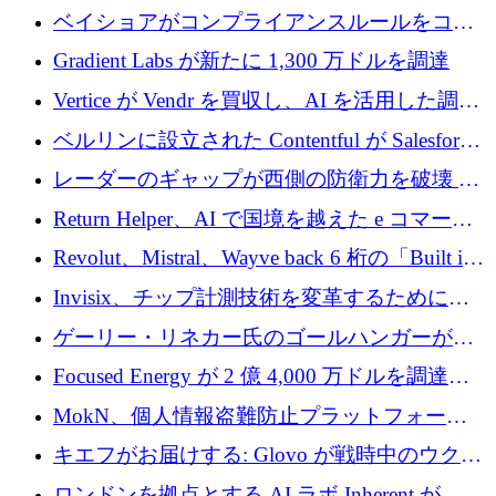
たらすために 450 万ユーロを調達
ベイショアがコンプライアンスルールをコー
ド化するために800万ドルを調達
Gradient Labs が新たに 1,300 万ドルを調達
Vertice が Vendr を買収し、AI を活用した調達
インテリジェンス プラットフォームを構築
ベルリンに設立された Contentful が Salesforce
に買収される
レーダーのギャップが西側の防衛力を破壊 —
そしてベルリンのチップスタートアップがそ
Return Helper、AI で国境を越えた e コマース
れを埋める
の返品を利益に変えるシリーズ A で 400 万ド
Revolut、Mistral、Wayve back 6 桁の「Built in
ルを調達
Europe」キャンペーン
Invisix、チップ計測技術を変革するために
2,000 万ユーロのシードラウンドを完了
ゲーリー・リネカー氏のゴールハンガーがVC
事業を開始
Focused Energy が 2 億 4,000 万ドルを調達、
TrueLayer が In3 を買収、ロンドンが首位の座
MokN、個人情報盗難防止プラットフォーム
を奪還
の成長のためにシリーズ A で 1,500 万ドルを
キエフがお届けする: Glovo が戦時中のウクラ
調達
イナで最も急速に成長する市場の 1 つをどの
ロンドンを拠点とする AI ラボ Inherent が