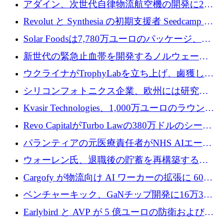
アダイン、次世代自律物流航空機の開発に250
フォームのために 50 万ユーロを調達
万ユーロを確保
Revolut と Synthesia の初期支援者 Seedcamp が
3 億 2,000 万ドルを調達、米国に投資
Solar Foodsは7,780万ユーロのパッケージ、5
億ユーロの防衛および二重用途成長基金EDM
新世代の緊急止血帯を開発するノルウェーの
を開始、ヨーロッパのシリコンフォトニクス
スタートアップ企業を紹介する
ウクライナがTrophyLabを立ち上げ、鹵獲した
に警告
ロシア兵器を戦場の研究開発プラットフォー
シリコンフォトニクス企業、欧州には研究を
ムに変える
商業的に成功させるためのインフラが不足し
Kvasir Technologies、1,000万ユーロのラウンド
ていると警告
で成長を促進
Revo CapitalがTurbo Lawの380万ドルのシード
ラウンドを主導し、訴訟プラットフォームを
パランティアの元医療責任者がNHS AIエージ
拡大
ェントの立ち上げに1,000万ポンドを調達
ウォーレン氏、退職後の貯蓄を再構築するた
めに1,000万ユーロを調達
Cargofy が物流向け AI ワーカーの拡張に 600
万ドルを獲得
ベンチャーキック、GaNチップ開発に16万3千
ユーロでMinisaを支援
Earlybird と AVP が 5 億ユーロの防衛および二