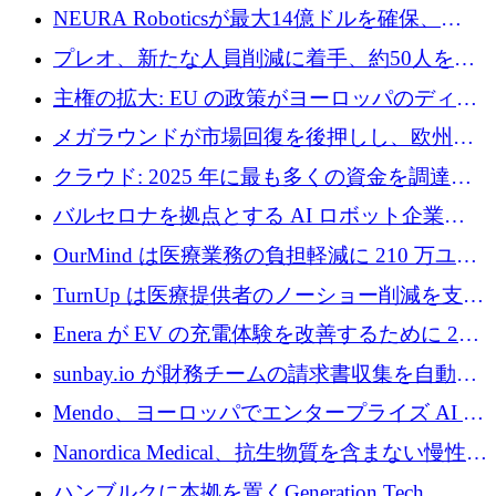
ように再考しているか
NEURA Roboticsが最大14億ドルを確保、
Bending Spoonsが米国IPOを申請、英国首相が
プレオ、新たな人員削減に着手、約50人を解
4億ポンドのチップ計画を発表
雇
主権の拡大: EU の政策がヨーロッパのディー
プテック戦略をどのように再構築しているか
メガラウンドが市場回復を後押しし、欧州の
ハイテク資金調達は5月に105億ユーロに回復
クラウド: 2025 年に最も多くの資金を調達し
た 10 社
バルセロナを拠点とする AI ロボット企業
Theker が 8,500 万ドルを調達
OurMind は医療業務の負担軽減に 210 万ユー
ロを寄付
TurnUp は医療提供者のノーショー削減を支援
するために 200 万ユーロを調達
Enera が EV の充電体験を改善するために 200
万ドルを調達
sunbay.io が財務チームの請求書収集を自動化
するために 55 万ユーロを調達
Mendo、ヨーロッパでエンタープライズ AI 導
入を拡大するために 1,200 万ユーロを確保
Nanordica Medical、抗生物質を含まない慢性創
傷治療薬を市場に投入するために 160 万ユー
ハンブルクに本拠を置くGeneration Tech