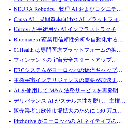
ロを調達
Partnersが5,000万ユーロのAIロールアップファ
NEURA Robotics、物理 AI およびコグニティ
ンドを立ち上げ
ブ ロボティクス プラットフォームを拡張する
Capsa AI、民間資本向けの AI プラットフォー
ためにシリーズ C で最大 14 億ドルを確保
ムを拡大するために 1,800 万ドルを調達
Uncovr が手術用の AI インフラストラクチャ
を構築するために 700 万ドルを調達
Rotomate が産業用信頼性分析を自動化するた
めに 210 万ユーロを調達
01Health は専門医療プラットフォームの拡大
に 1,500 万ドルを確保
フィンランドの宇宙安全スタートアップ
Aavuus が、スペースデブリ追跡に取り組むプ
ERCシステムがヨーロッパの物流ギャップを
レシード資金を獲得
埋めるために設計された重量物運搬用eVTOL
主権宇宙インテリジェンスの需要が加速する
であるVictorを発表
中、ICEYEは評価額100億ユーロ以上で4億
AI を使用して M&A 法務サービスを再発明す
5,000万ユーロを調達
るために 110 万ユーロを適切に確保
デリバランス AI がステルス性を脱し、主権の
あるエンタープライズ AI を強化
販売業者は欧州市場拡大のために 180 万ユー
ロを確保
Pitchdrive がヨーロッパの AI ネイティブの創