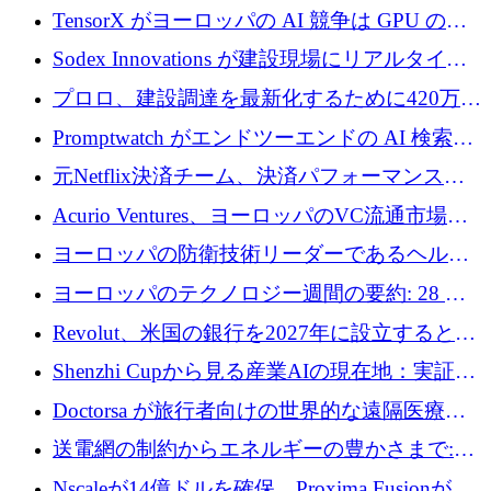
ン対策に 119 万ドルを調達
TensorX がヨーロッパの AI 競争は GPU の所
有者によって決まると考える理由
Sodex Innovations が建設現場にリアルタイム
のインテリジェンスをもたらすために 400 万
プロロ、建設調達を最新化するために420万ポ
ユーロを確保
ンドを調達
Promptwatch がエンドツーエンドの AI 検索最
適化プラットフォームを拡張するために 600
元Netflix決済チーム、決済パフォーマンスプ
万ユーロを調達
ラットフォームNopanのためにこれまでに720
Acurio Ventures、ヨーロッパのVC流通市場の
万ユーロを調達
流動性を解放するために1億1,500万ユーロの
ヨーロッパの防衛技術リーダーであるヘルシ
ファンドを立ち上げる
ングは、180億ドルの評価額で18億ドルのシリ
ヨーロッパのテクノロジー週間の要約: 28 億
ーズEを確保
ユーロを超える 70 以上のテクノロジー資金調
Revolut、米国の銀行を2027年に設立すると米
達取引
国の社長が語る
Shenzhi Cupから見る産業AIの現在地：実証と
産業実装への道筋
Doctorsa が旅行者向けの世界的な遠隔医療プ
ラットフォームを拡大するために 100 万ユー
送電網の制約からエネルギーの豊かさまで:
ロを調達
Envision の Gobi X がヨーロッパの AI の未来
Nscaleが14億ドルを確保、Proxima Fusionが4