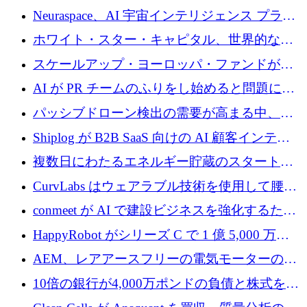
Neuraspace、AI 宇宙インテリジェンス プラッ
トフォームの拡大に 1,560 万ユーロを投資
ホワイト・スター・キャピタル、世界的なス
タートアップをシリーズAからBまで支援する
スケールアップ・ヨーロッパ・ファンドが初
ために2億5,000万ドルのファンドIVを閉鎖
の投資を行い、Iceeyeの10億ユーロのラウンド
AI が PR チームのふりをし始めると問題にな
を共同主導
ります
パッシブドローン検出の需要が高まる中、
Monava が資金調達ラウンドを終了
Shiplog が B2B SaaS 向けの AI 顧客インテリ
ジェンスを構築するために 100 万ドルを調達
複数日にわたるエネルギー貯蔵のスタートア
ップ、Ore Energy が新たな投資ラウンドで
CurvLabs はウェアラブル技術を使用して腰痛
4,300 万ドルを獲得
治療をどのように再考しているか
conmeet が AI で建設ビジネスを強化するため
に 600 万ユーロを調達
HappyRobot がシリーズ C で 1 億 5,000 万ド
ルを獲得し、企業運営向けにエージェント AI
AEM、レアアースフリーの電気モーターの革
を拡張
新を加速するために1,600万ポンドを確保
10倍の銀行が4,000万ポンドの負債と株式を調
達