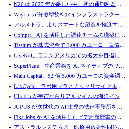
るために 320 万ドルを調達
N26 は 2025 年が厳しい中、初の通期利益を
達成
Wayout が分散型飲料水インフラストラクチャ
プラットフォームを拡張するために 242 万ユ
アルメトラ、よりスマートな製造を推進する
ーロを調達
ためにシリーズ A で 1,630 万ユーロを確保
Compri、AI を活用した調達チームの構築に
320 万ユーロを確保
Tissium が株式資金で 3,000 万ユーロ、負債で
3,000 万ユーロを調達
LiveKid、ラテンアメリカでの拡大を目指して
Aldea を買収
SuperPlane、生産業務を AI ネイティブのワー
クフロー層に変えるために 260 万ドルを確保
Main Capital、52 億 5,000 万ユーロの資金調達
でエンタープライズ ソフトウェアの開発を倍
LabCycle、ラボ用プラスチックリサイクルシ
増
ステムを商業化し、焼却廃棄物を削減するた
Ubotica が宇宙からリアルタイムの海洋インテ
めに43万ポンドを確保
リジェンスを拡張するために 1,100 万ドルを
JUPUS が次世代の AI 主導の法律事務所を強
調達
化するために 1,300 万ユーロを調達
Fika Jobs が AI を活用したビデオ履歴書のた
めに 400 万ドルを調達
アストラルシステムズ、医療用放射性同位元