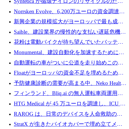
Syntetica が循環ナイロンのリサイクルのため
にシリーズ A で 3,000 万ドルを調達
Norrsken Evolve、6,200万ユーロの資金調達
後、アムステルダムに根を張る
新興企業の規模拡大がヨーロッパで最も成功
した創業者を生み出す、アントラー氏が発見
Saible、建設業界の慢性的な支払い遅延危機に
対処するために 290 万ポンドを調達
花粉は電動バイクが待ち望んでいたバッテリ
ー交換ネットワークを構築している
Monumental、建設自動化を加速するためにシ
リーズ B で 3,200 万ドルを確保
自動運転の車がついに公道を走り始めこの国
が世界をリードしようとしている
Floatがヨーロッパの資金不足を埋めるために
シリーズAで450万ユーロを調達
予防健康診断の需要が高まる中、Neko Health
が 7 億ドルを調達
フィンランド、Bliq.ai の無人運転車両運用を
認可
HTG Medical が 45 万ユーロを調達し、ICU の
尿モニタリングを自動化するための MDR 認
RAROG は、日常のデバイスを人命救助の救
証を獲得
助ビーコンに変えるために 16 万 2,000 ユーロ
StratX が生きたバイオカバーで埋め立てメタ
を確保