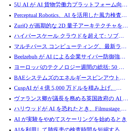
テリジェンスを拡張するためにシリーズ B で
5U AI が AI 貨物労働力プラットフォーム向け
2,700 万ドルを確保
に 320 万ドルのプレシードを獲得
Perceptual Robotics、AI を活用した風力検査の
規模拡大に向けて 400 万ポンド以上を確保
ZuriQ が画期的な 2D 量子アーキテクチャを拡
張するために 2,550 万ドルを調達
ハイパースケール クラウドを超えて: ソブリ
ン コンピューティングに対する DFINITY の
マルチバース コンピューティング、最新ラウ
ビジョン
ンドで最大 5 億 7,000 万ドルを目標
Beelzebub が AI による企業サイバー防御強化
のために 300 万ユーロを調達
ヨーロッパのテクノロジー週間の総括: 50 以
上の取引に 10 億ユーロ以上を投資
BAEシステムズのエネルギースピンアウト原
子力タービンが1500万ポンドの資金調達でス
CuspAI が 4 億 5,000 万ドルを積み上げ、
テルスから浮上
Resist.UA が 5,000 万ユーロの基金を立ち上
ヴァランス卿が議長を務める英国政府の AI タ
げ、DSIT が廃止される
スクフォースが発足
ハリウッドが AI を恐れたとき、Filmustage は
代わりにプリプロダクションに賭けました
AI が実験をやめてスケーリングを始めるとき
AIを利用して肺疾患の検査時間を短縮する英