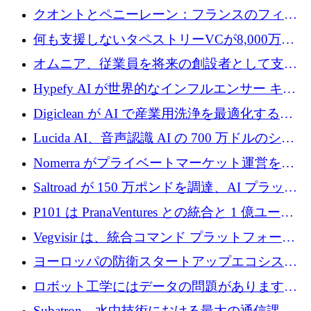
ントを拡張するためにCreandumの資金調達で
クオントとペニーレーン：フランスのフィン
記録を獲得
テックの友人と敵
何も支援しないタペストリーVCが8,000万ド
ルの資金を調達、ロンドン事務所を開設
オムニア、従業員を将来の創設者として支援
するために Firedrop でファンドを立ち上げる
Hypefy AI が世界的なインフルエンサー キャ
ンペーンを自動化するためにシリーズ A で
Digiclean が AI で産業用洗浄を最適化するた
720 万ドルを調達
めに 250 万ユーロを調達
Lucida AI、音声認識 AI の 700 万ドルのシー
ドラウンドを終了
Nomerra がプライベートマーケット運営を自
動化するために 200 万ドルを調達
Saltroad が 150 万ポンドを調達、AI プラット
フォーム Ogma を買収して子ども向け言語療
P101 は PranaVentures との統合と 1 億ユーロ
法を拡大
のファンドによりシード投資に拡大
Vegvisir は、統合コマンド プラットフォーム
を通じて関連する無人システムを接続するた
ヨーロッパの防衛スタートアップエコシステ
めの資金を調達します
ムとなったハッカソン
ロボット工学にはデータの問題があります。
Macrodata Labs はそれを解決したいと考えて
Subatron、水中技術における最大の通信課題