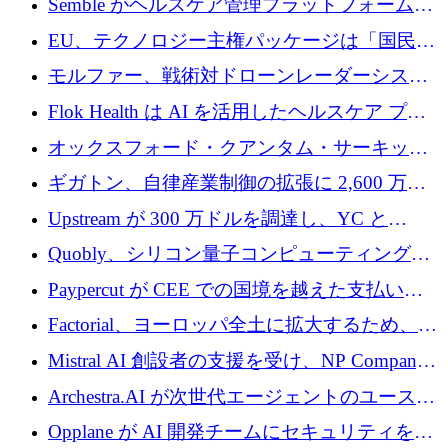
Semble がヘルスケア管理プラットフォームを
拡大するためにシリーズ C で 3,000 万ポンド
EU、テクノロジー主権パッケージは「国民の
を調達
保護」に関するものだと発言
モルファー、戦術対ドローンレーダーシステ
ムを最前線に近づけるために150万ユーロを調
Flok Health は AI を活用したヘルスケア プラ
達
ットフォームの成長に 1,250 万ドルを投資
オックスフォード・クアンタム・サーキット
が「成人向け」2億6,000万ポンドの資金調達
ギガトン、自律産業制御の拡張に 2,600 万ド
ラウンドを獲得
ルを調達
Upstream が 300 万ドルを調達し、YC と
Xavier Niel が支援する共同 AI 受信箱を立ち上
Quobly、シリコン量子コンピューティングの
げる
商用化のためにシリーズ A で 1 億 1,500 万ユ
Paypercut が CEE での国境を越えた支払いを
ーロを調達
拡大するために 500 万ユーロを確保
Factorial、ヨーロッパ全土に拡大するため、25
億ドルの評価額で1億5,000万ドルのシリーズD
Mistral AI 創設者の支援を受け、NP Company
を調達
がエンジニアリング向け AI を推進するために
Archestra.AI が次世代エージェントのユースケ
600 万ユーロのプレシードを確保
ースを実現するために 1,000 万ドルを調達
Opplane が AI 開発チームにセキュリティをも