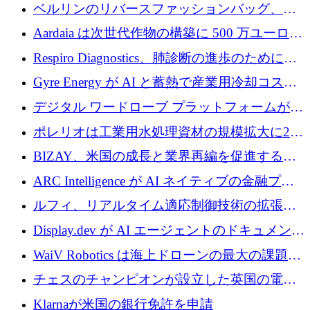
万ドルを確保
ベルリンのリバースファッションバッグ、繊
維仕分け規模拡大に7桁の資金調達
Aardaia は次世代作物の構築に 500 万ユーロを
寄付
Respiro Diagnostics、肺診断の進歩のために
100 万ポンドを確保
Gyre Energy が AI と蓄熱で産業用冷却コスト
を削減するために 130 万ドルを調達
デジタル ワードローブ プラットフォームが
1,000 万人のユーザーに到達し、Whering が
ポレリオは工業用水処理資材の規模拡大に240
700 万ドルを獲得
万ユーロを確保
BIZAY、米国の成長と業界再編を促進するた
めに5,500万ドルを確保
ARC Intelligence が AI ネイティブの金融プラ
ットフォームを拡大するために 400 万ユーロ
ルフィ、リアルタイム適応制御技術の拡張に
を調達
810万ポンドを確保
Display.dev が AI エージェントのドキュメント
コラボレーションを強化するために 47 万ユー
WaiV Robotics は海上ドローンの最大の課題の
ロを調達
1 つをどのように解決しているか
チェスのチャンピオンが設立した英国の電池
材料スタートアップ TaiSan が 465 万ポンドを
Klarnaが米国の銀行免許を申請