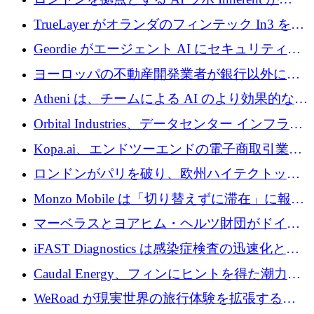
ように拡大したか
5,000 万ドルの資金調達でステルスから浮上
TrueLayer がオランダのフィンテック In3 を買
収、チェックアウト時にクレジットを提供
Geordie がエージェント AI にセキュリティと
ガバナンスをもたらすために 3,000 万ドルを
ヨーロッパの不動産開発業者が銀行以外にも
調達
目を向けているため、InRentoの資金調達額は
Atheni は、チームによる AI のより効果的な使
1億ユーロを突破
用を支援するために 35 万ポンドを確保
Orbital Industries、データセンター インフラス
トラクチャ システムの拡張に 5,000 万ドルを
Kopa.ai、エンドツーエンドの電子商取引業務
確保
用の AI エージェントを構築するために 200
ロンドンがパリを破り、欧州ハイテクトップ
万ユーロを調達
の座を奪還
Monzo Mobile は「切り替えずに滞在」に報酬
を与える
マーベラスとヨアヒム・ヘルツ財団がドイツ
の商業化ギャップを埋めるために2,000万ユー
iFAST Diagnostics は感染症検査の迅速化と抗
ロのディープテック基金を立ち上げる
菌薬耐性への取り組みに 500 万ポンドを寄付
Caudal Energy、フィンにヒントを得た潮力発
電技術の規模拡大に向けて 430 万ポンドを調
WeRoad が現実世界の旅行体験を拡張するた
達