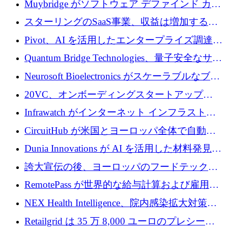
Muybridge がソフトウェア デファインド カメ
ラ テクノロジーを拡張するためにシリーズ A
スターリングのSaaS事業、収益は増加するも
で 1,600 万ドルを調達
グループ利益は減少
Pivot、AI を活用したエンタープライズ調達プ
ラットフォームを拡大するために 4,000 万ド
Quantum Bridge Technologies、量子安全なサイ
ルを調達
バーセキュリティ インフラストラクチャの拡
Neurosoft Bioelectronics がスケーラブルなブレ
張にシリーズ A で 800 万ドルを投入
イン コンピューター インターフェイスのため
20VC、オンボーディングスタートアップ
に 750 万ドルを調達
Prelude へのシリーズ A 投資で 2,000 万ドルを
Infrawatch がインターネット インフラストラ
リード
クチャ インテリジェンス向けに 300 万ドルの
CircuitHub が米国とヨーロッパ全体で自動電
プレシードを確保
子機器製造を拡大するために 2,800 万ドルを
Dunia Innovations が AI を活用した材料発見を
調達
産業化するために 2 億 8,000 万ユーロのベル
誇大宣伝の後、ヨーロッパのフードテックセ
リン GigaLab を発表
クターはファンダメンタルズを中心に再構築
RemotePass が世界的な給与計算および雇用プ
中
ラットフォームを拡大するために 1,740 万ド
NEX Health Intelligence、院内感染拡大対策に
ルを調達
100万ユーロを確保
Retailgrid は 35 万 8,000 ユーロのプレシード