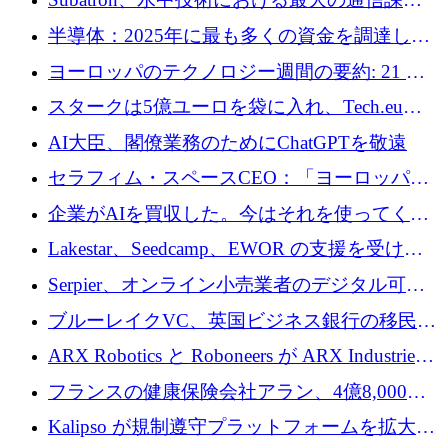
います
の 1 つに取り組むために 16 万 2,000 ユーロを
半導体：2025年に最も多くの資金を調達した
確保
10社
ヨーロッパのテクノロジー週間の要約: 21 億
ユーロの取引と Tech.eu Funding Explorer
スタークは5億ユーロを袋に入れ、Tech.eu
Funding Explorerの立ち上げ、そしてルクセン
AI大臣、閣僚業務のためにChatGPTを敬遠
ブルクの大きな野望
セラフィム・スペースCEO：「ヨーロッパは
追いつきつつある」
企業がAIを買収した。今はそれを使ってくれ
る人々が必要です
Lakestar、Seedcamp、EWOR の支援を受け、
SE3 が自律システム用の空間 AI プラットフォ
Serpier、オンライン小売業者のデジタル可視
ームを発表
性向上を支援するために 140 万ユーロを調達
ブルーレイクVC、英国ビジネス銀行の移民主
導スタートアップ支援で初のファンド獲得に
ARX Robotics と Roboneers が ARX Industries
迫る
を設立し、無人地上車両の生産を拡大
フランスの健康保険会社アラン、4億8,000万
ユーロの資金調達ラウンドで合意
Kalipso が規制遵守プラットフォームを拡大す