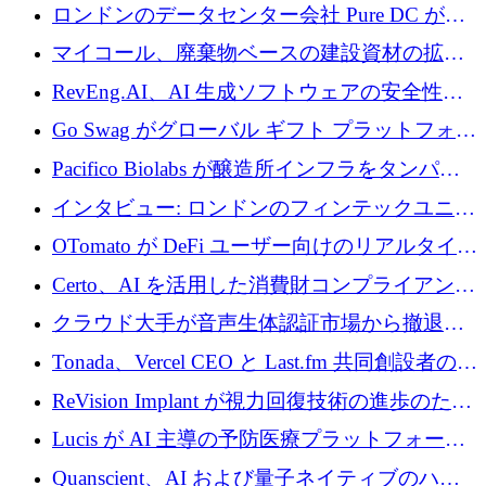
めに 5,800 万ドルを獲得
ロンドンのデータセンター会社 Pure DC が欧
州と中東の拡張に 27 億ドルを確保
マイコール、廃棄物ベースの建設資材の拡大
に400万ポンドを投資
RevEng.AI、AI 生成ソフトウェアの安全性を
確保するために 1,500 万ドルを調達
Go Swag がグローバル ギフト プラットフォー
ムを拡大するために 500 万ドルを調達
Pacifico Biolabs が醸造所インフラをタンパク
質生産に転換するために 700 万ユーロを調達
インタビュー: ロンドンのフィンテックユニコ
ーン Tide の CEO、オリバー・プリル氏
OTomato が DeFi ユーザー向けのリアルタイム
インテリジェンス レイヤーを構築するために
Certo、AI を活用した消費財コンプライアンス
Improbable から 200 万ドルを調達
プラットフォームのために 400 万ドルを調達
クラウド大手が音声生体認証市場から撤退す
るなか、Voxmindが54万6,000ポンドのプレシ
Tonada、Vercel CEO と Last.fm 共同創設者の支
ード資金を調達
援を受けてステルス撤退
ReVision Implant が視力回復技術の進歩のため
に 400 万ユーロを確保
Lucis が AI 主導の予防医療プラットフォーム
を拡大するためにシリーズ A で 2,000 万ドル
Quanscient、AI および量子ネイティブのハー