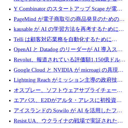
国のヘルステック挑戦者が1900万ドルを獲得
Y Combinator のスタートアップ Scape が電子
メールを再考するために 320 万ドルを調達し
PageMind が電子商取引の商品発見のための
てステルスから浮上
AI を拡張するために 120 万ユーロを調達
kausable が AI の学習方法を再考するために
1,200 万ユーロを調達
Telli は顧客対応業務を自動化するために
1,500 万ドルのシードを確保
OpenAI と Datadog のリーダーが AI 導入スタ
ートアップ Arrakis を支援
Revolut、報道されている評価額1,150億ドルで
の新たな二次株式売却を確認
Google Cloud と NVIDIA が microagi の具現化
された AI の野望を推進
Lightning Reach がミッション主導の政府技術
グループとしてポートフォリオを拡大し ETG
オスプレー、ソフトウェアサプライチェーン
に買収
攻撃を阻止するために265万ドルを確保
エアバス、E2Dがアルタ・アレスに初投資、
欧州防衛技術ファンドに5億ユーロを拠出
アイスランドの Sowilo が AI を活用したファ
ッション製品インテリジェンス プラットフォ
Resist.UA、ウクライナの戦場で実証された防
ームを拡大するためにプレシードを調達