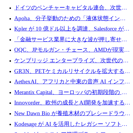
ドイツのベンチャーキャピタル連合、次世代
スタートアップの成長に向けて機関投資家へ
Apoha、分子挙動のための「液体状態インテ
の資本シフトを呼びかけ
リジェンス」を構築するために3,600万ドルを
Kpler が 10 億ドル以上を調達、Salesforce が
かけてステルス状態から出現
Contentful を買収、Built in Europe キャンペー
「金融サービス業界に大きな波が押し寄せて
ンを開始
いる」と「欧州初のAIネイティブ銀行」のボ
OQC、JPモルガン・チェース、AMDが現実世
スが語る
界のフィンテック・アプリケーションを探索
ケンブリッジ エンタープライズ、次世代のデ
するためにQuantum-AIデータセンターを立ち
ィープテック創設者向けにロンドンの出発点
GR3N、PETケミカルリサイクルを拡大するた
上げ
を構築
めにシリーズBで1,550万ユーロを調達
AethexAI、アフリカと中東の音声 AI インフラ
ストラクチャを構築するために 300 万ドルを
Merantix Capital、ヨーロッパの初期段階の AI
調達
スタートアップ向けに 1 億 300 万ユーロのフ
Innovorder、欧州の成長とAI開発を加速するた
ァンドを立ち上げる
めに2,000万ユーロを確保
New Dawn Bio が養殖木材のプレシードラウン
ドで 210 万ユーロを調達
Kodesage が AI を活用したレガシー ソフトウ
ェアの最新化のために 660 万ドルを調達