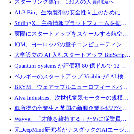
スターリング銀行、130人の人員削減へ
を確保
戦略を拡大
ALP Bio、生物製剤の安全性向上のために
Venture Kick から 16 万 1,000 ユーロを調達
StirlingX、主権情報プラットフォームを拡張
するためにシリーズ A で 2,000 万ドルを確保
実際にスタートアップをスケールする航空イ
ノベーション モデルを学ぶ
IQM、ヨーロッパの量子コンピューティング
企業として初めて米国の主要取引所に上場
大学設立の AI 入札スタートアップ BidScript
がプレシード資金総額 100 万ドルを突破
Quantum Systems が評価額 80 億ドルで 12 億
ドルを調達
ベルギーのスタートアップ Visiblie が AI 検索
の可視化のために 50 万ユーロを調達
BRYM、ウェアラブルニューロフィードバッ
クプラットフォームの開発に65万ユーロを確
Alva Industries、次世代電気モーターの規模拡
保
大に 1,600 万ユーロを調達
低所得の卒業生と英国の新興企業を結び付け
るためにCommon Pathを開始
Wayve、「才能を維持する」ために従業員に
8,500万ドルの株式公開買い付けを実施
元DeepMind研究者がナスダックのAIエージェ