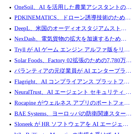
重用途の成長基金である E2D を立ち上げる
OneSoil、AI を活用した農業アシスタントの拡
大に​​ 100 万ユーロを確保
PDKINEMATICS、ドローン誘導技術のために
200 万ユーロを調達
DeepL、米国のオーディオスタジアムストリ
ーミング事業Mixhaloを買収
NexDash、電気貨物の拡大を加速するために
EIT Urban Mobilityから250万ユーロを確保
Tryll が AI ゲーム エンジン アルファ版をリリ
ースし、60 万ドルのプレシード資金を確保
Solar Foods、Factory 02拡張のための7,780万ユ
ーロの資金調達パッケージを獲得
パランティアの元従業員が AI エンタープライ
ズ スタートアップの Conduct に 6,000 万ドル
Flagright、AI コンプライアンス プラットフォ
を調達
ームを拡張するためにシリーズ A で 1,250 万
NeuralTrust、AI エージェント セキュリティ プ
ドルを確保
ラットフォームの拡張に 2,000 万ドルを調達
Rocapine がウェルネス アプリのポートフォリ
オを拡大するためにシリーズ A で 1,300 万ド
BAE Systems、ヨーロッパの防衛関連スタート
ルを調達
アップの規模拡大を支援するために 5,000 万
Sloneek が HR ソフトウェアを AI エージェン
ユーロの支援を開始
トに変えるために 600 万ドルを調達