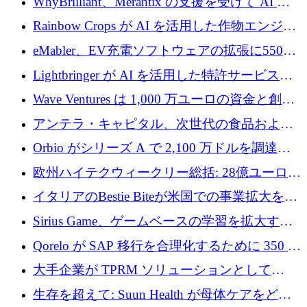
WhyBrilliant、Merantix の支援を受けて AI 求
人マッチングを拡大するために 100 万ユーロ
Rainbow Crops が AI を活用した作物エンジニ
を調達
アリングを拡張するために 970 万ユーロを調
eMabler、EV充電ソフトウェアの拡張に550万
達
ユーロを確保
Lightbringer が AI を活用した特許サービスを
拡大するために 1,000 万ドルを調達
Wave Ventures は 1,000 万ユーロの資金と創設
者補助金で 10 周年を迎える
アンテラ・キャピタル、次世代の食品および
アグリテクノロジーのイノベーションを支援
Orbio がシリーズ A で 2,100 万ドルを調達、
するファンド III の初回クローズ額が 1 億ドル
AI 労働力管理を世界の最前線の労働者に提供
欧州ハイテクウィークリー総括: 28億ユーロの
に到達
取引と5月のハイライト
イタリアのBestie Biteが米国での事業拡大を加
速するために150万ユーロを調達
Sirius Game、ゲームベースの学習を拡大する
ために 130 万ユーロの資金調達を完了
Qorelo が SAP 移行を合理化するために 350 万
ドルを調達
大手企業が TPRM ソリューションとして
Vanta を選択する理由
生存を超えて: Suun Health が母体ケアをどの