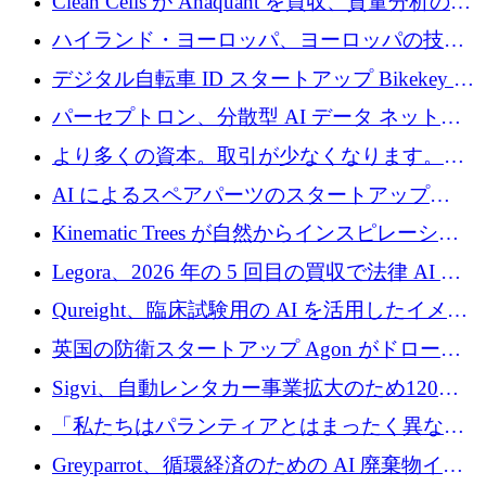
Clean Cells が Anaquant を買収、質量分析の専
門知識によるバイオ医薬品の品質管理を拡大
ハイランド・ヨーロッパ、ヨーロッパの技術
規模拡大を支援するために11億ユーロのファ
デジタル自転車 ID スタートアップ Bikekey が
ンドVIを閉鎖
TÖNNJES への投資を確保
パーセプトロン、分散型 AI データ ネットワ
ークの構築に 650 万ドルを調達
より多くの資本。取引が少なくなります。
2026 年上半期がヨーロッパのテクノロジーに
AI によるスペアパーツのスタートアップ
ついて語ること
Intropy が 1,100 万ドルを調達
Kinematic Trees が自然からインスピレーショ
ンを得たロボット ソフトウェアを拡張するた
Legora、2026 年の 5 回目の買収で法律 AI ス
めに 58 万 5,000 ポンドを調達
タートアップ Wexler を買収
Qureight、臨床試験用の AI を活用したイメー
ジング プラットフォームを拡張するためにシ
英国の防衛スタートアップ Agon がドローン
リーズ B で 2,000 万ドルを確保
攻撃に対抗する仮想戦場を構築、3,000 万ドル
Sigvi、自動レンタカー事業拡大のため120万
を調達
ユーロを調達
「私たちはパランティアとはまったく異なる
会社です」とフランス人の「控えめな」後任
Greyparrot、循環経済のための AI 廃棄物イン
者は言う