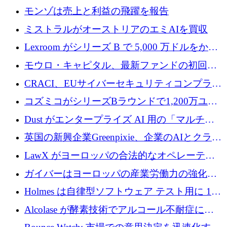
ラウンドで小売業のスプレッドシートをター
モンゾは売上と利益の飛躍を報告
ゲットにしています
ミストラルがオーストリアのエミAIを買収
Lexroom がシリーズ B で 5,000 万ドルをかけ
てヨーロッパ大陸法用の法律 AI を構築
モウロ・キャピタル、最新ファンドの初回ク
ローズで4億ドルを確保
CRACI、EUサイバーセキュリティコンプライ
アンスプラットフォームのために140万ユーロ
コズミコがシリーズBラウンドで1,200万ユー
を調達
ロを調達
Dust がエンタープライズ AI 用の「マルチプ
レイヤー」オペレーティング システムを構築
英国の新興企業Greenpixie、企業のAIとクラウ
するシリーズ B で 4,000 万ドルを調達
ドのエネルギー無駄を削減するために470万ポ
LawX がヨーロッパの合法的なオペレーティ
ンドを調達
ング システムを構築するために 750 万ユーロ
ガイバーはヨーロッパの産業労働力の強化に
を調達
貢献するために 140 万ユーロを獲得
Holmes は自律型ソフトウェア テスト用に 110
万ユーロのプレシードを提供して開始
Alcolase が酵素技術でアルコール不耐症に取
り組むために 150 万ユーロを調達