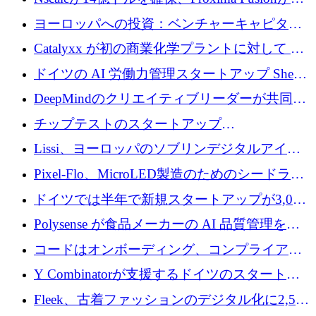
にどのように貢献できるか
億1,100万ユーロを獲得、Invest EuropeはVCの
ヨーロッパへの投資：ベンチャーキャピタル
回復を見込む
が過去2番目に高い水準に到達
Catalyxx が初の商業化学プラントに対して EU
から 2,000 万ユーロ以上の支援を獲得
ドイツの AI 労働力管理スタートアップ Sherpa
がプレシードで 220 万ドルを調達
DeepMindのクリエイティブリーダーが共同設
立したAIライティングのスタートアップが
チップテストのスタートアップ
1,300万ドルのシード投資を調達
QuantumDiamondsが株式資金で1,500万ユーロ
Lissi、ヨーロッパのソブリンデジタルアイデ
を調達
ンティティの未来を推進するために350万ユー
Pixel-Flo、MicroLED製造のためのシードラウ
ロを調達
ンドで525万ポンドを獲得
ドイツでは半年で新規スタートアップが3,000
社という記録を目の当たりにし、涙を流すハ
Polysense が食品メーカーの AI 品質管理を拡
ンブルク
張するために 1,070 万ドルを調達
コードはオンボーディング、コンプライアン
ス、支払いを統合するために 640 万ポンドを
Y Combinatorが支援するドイツのスタートア
確保
ップFintoが340万ドルを調達、シリコンバレ
Fleek、古着ファッションのデジタル化に2,500
ーではなくミュンヘンを選んだと語る