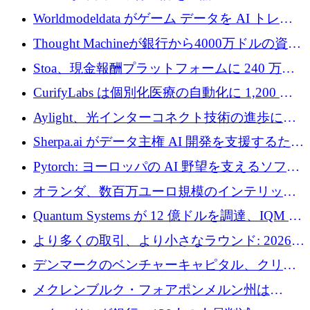
調達
Worldmodeldata がゲーム データを AI トレー
ニングに変えるために 700 万ポンドを獲得
Thought Machineが銀行から4000万ドルの資金
調達、年間収益1億ドルを突破
Stoa、現金報酬プラットフォームに 240 万ド
ルを確保
CurifyLabs は個別化医療の自動化に 1,200 万
ユーロを寄付
Aylight、光インターコネクト技術の進歩に向
けて450万ユーロのプレシードラウンドを終了
Sherpa.ai がデータ主権 AI 開発を支援するため
に 1,800 万ドルを調達
Pytorch: ヨーロッパの AI 野望を支えるソフト
ウェア層
オランダ、数百万ユーロ規模のインテリック
との提携で軍用ドローンにソフトウェアファ
Quantum Systems が 12 億ドルを調達、IQM が
ースト戦略を採用
米国の主要取引所で初の欧州量子企業とな
より多くの取引、より小さなラウンド: 2026
る、6 月に欧州のスタートアップ資金調達
年 6 月に欧州のスタートアップ資金調達
デンマークのベンチャーキャピタル、クリメ
ンタム・キャピタルが気候変動対策ハードウ
メクレンブルク・フォアポンメルン州は
ェア投資として初回クローズで6,000万ユーロ
Nextcloud を州全体に展開し、オープンソース