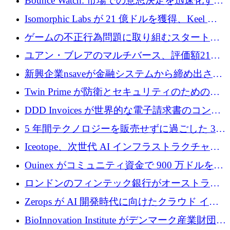
Bounce Watch: 市場での意思決定を迅速化する
ためのインテリジェンス層を構築する
Isomorphic Labs が 21 億ドルを獲得、Keel の
ネオバンク後の軸、ポーランドのソフトウェ
ゲームの不正行為問題に取り組むスタートア
ア進化
ップを紹介する
ユアン・ブレアのマルチバース、評価額21億
ドルで7,000万ドルを調達
新興企業nsaveが金融システムから締め出され
たシリア人に国際銀行アクセスをもたらす
Twin Prime が防衛とセキュリティのためのフ
ロンティア AI モデルを構築するために 1,000
DDD Invoices が世界的な電子請求書のコンプ
万ドルのプレシードを獲得
ライアンスを簡素化するために 131 万ユーロ
5 年間テクノロジーを販売せずに過ごした 3D
を調達
プリンティングのスタートアップを紹介しま
Iceotope、次世代 AI インフラストラクチャの
す
冷却を促進するために 2,600 万ドルを調達
Ouinex がコミュニティ資金で 900 万ドルを達
成、トークン プラットフォームを開始
ロンドンのフィンテック銀行がオーストラリ
アのトップ企業金融業者に買収
Zerops が AI 開発時代に向けたクラウド イン
フラストラクチャを再構築するために 200 万
BioInnovation Institute がデンマーク産業財団か
ドルのシードを調達