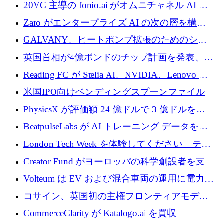
業者を支援するために 6,000 万ユーロを調達
20VC 主導の fonio.ai がオムニチャネル AI プ
ラットフォームのために 1,700 万ドルを調達
Zaro がエンタープライズ AI の次の層を構築
するために 510 万ドルを獲得
GALVANY、ヒートポンプ拡張のためのシー
ドラウンドで1,000万ユーロを確保
英国首相が4億ポンドのチップ計画を発表、英
国の新興企業は「ここで拡大」し「ここに留
Reading FC が Stelia AI、NVIDIA、Lenovo と
まる」
協力して AI Center of Excellence を立ち上げ
米国IPO向けベンディングスプーンファイル
PhysicsX が評価額 24 億ドルで 3 億ドルを調
達
BeatpulseLabs が AI トレーニング データを拡
張するために 180 万ドルのプレシードを調達
London Tech Week を体験してください – テク
ノロジーがヨーロッパのイノベーションの未
Creator Fund がヨーロッパの科学創設者を支援
来を形作る場所
するために 5,600 万ドルを調達
Volteum は EV および混合車両の運用に電力を
供給するために 250 万ユーロを寄付
コサイン、英国初の主権フロンティアモデル
で業界の支援を確保
CommerceClarity が Katalogo.ai を買収