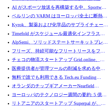
素の世界的な不足に対処するために2,300万ポ
AI がスポーツ放送を再構築する中、Sportway
ンドを調達
が 2,000 万ユーロを調達
ベルリンの VARM はヨーロッパ全土に断熱材
を拡張するために 1,750 万ユーロを投資
Kyrok、製薬および化学品のサプライチェーン
に AI を導入するために 310 万ユーロを確保
Timefold がスケジュール最適化インフラスト
ラクチャを拡張するためにシリーズ A で
AlpSemi、ソリッドステートサーキットブレー
1,300 万ドルを調達
カー技術の進歩のために1,700万ユーロを調達
フリーズ、持続可能なフリートリースをフラ
ンス全土に拡大するために1,300万ユーロを確
チェコの物流スタートアップ Grid.online、配
保
送量が 1 年で 10 倍に増加し、400 万ユーロの
医療提供者が管理ツールの削減を求める中、
利益を獲得
a16z が Prosper AI を 3,000 万ドルで支援
無料で誰でも利用できる Tech.eu Funding
Explorer のご紹介
オランダのチップギアメーカーNearfield
Instrumentsが3億8,000万ドルを調達
ヨーロッパのテクノロジー週間の要約: 5 億
8,500 万ユーロを超える 60 以上のテクノロジ
リトアニアのスタートアップ Superpal が、
ー資金調達取引
Slack 内に構築された AI コワーカー プラット