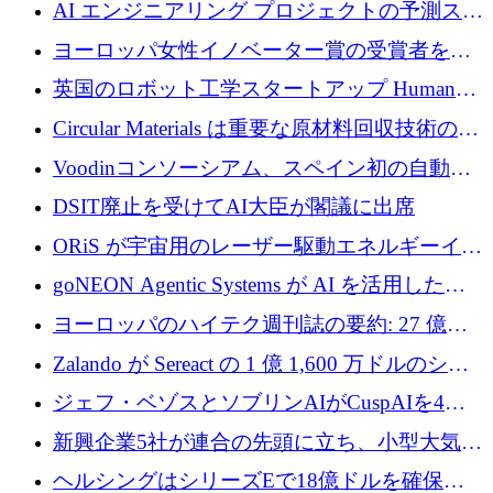
衛技術を拡大するために5,000万ユーロの欧州
AI エンジニアリング プロジェクトの予測スタ
基金を立ち上げる
ートアップ Cascade が a16z アクセラレータか
ヨーロッパ女性イノベーター賞の受賞者を紹
らの支援を獲得
介します
英国のロボット工学スタートアップ Humanoid
がシリーズ A 1 億 5,200 万ドルで評価額 13 億
Circular Materials は重要な原材料回収技術の拡
5,000 万ドルに到達
張に 1,180 万ユーロを確保
Voodinコンソーシアム、スペイン初の自動木
製ブレード工場の建設にEU補助金4,800万ユ
DSIT廃止を受けてAI大臣が閣議に出席
ーロを確保
ORiS が宇宙用のレーザー駆動エネルギーイン
フラの構築に 500 万ユーロを調達
goNEON Agentic Systems が AI を活用したイ
ンフラ計画を加速するために 16 万ユーロを確
ヨーロッパのハイテク週刊誌の要約: 27 億ユ
保
ーロを超える 60 以上のハイテク資金調達取引
Zalando が Sereact の 1 億 1,600 万ドルのシリ
ーズ B に参加し、AI を活用した倉庫自動化を
ジェフ・ベゾスとソブリンAIがCuspAIを4億
加速
5,000万ドルの資金調達で支援
新興企業5社が連合の先頭に立ち、小型大気質
センサーをEUのクリーンエア政策の中心に据
ヘルシングはシリーズEで18億ドルを確保、