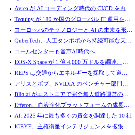
を調達
ドウェア エンジニアリングを推進するために
Avrea が AI コーディング時代の CI/CD を再発
1,000 万ユーロを調達
明するために 470 万ドルをかけてステルスか
Tequipy が 180 か国のグローバル IT 運用を自
ら浮上
動化するために 300 万ユーロ以上を調達
ヨーロッパのテクノロジーと AI の未来を形作
る: イノベーション リーダーが Nexus
QuberTech、人工タンポポから持続可能な天然
Luxembourg 2026 に集まる理由
ゴムを開発するために 340 万ポンドを調達
コールセンターも音声AI時代へ
EOS-X Space が 1 億 4,000 万ドルを調達、
Mistral が Emmi AI を買収、Bliq がエストニア
REPS は交通からエネルギーを採取して道路
での完全無人道路運営を承認
を発電所に変えるために 2,360 万ドルを調達
アリスとボブ、NVIDIA のベンチャー部門か
らの投資でシリーズ B を拡大
Bliq.ai がエストニアで完全無人道路運営の承
認を獲得
Efferon、血液浄化プラットフォームの成長に
250万ユーロを確保
AI: 2025 年に最も多くの資金を調達した 10 社
ICEYE、主権衛星インテリジェンスを拡張す
るために 3 億ユーロの信用枠を確保