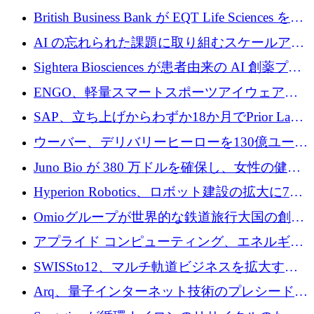
える
ウーバーはデリバリー・ヒーローを130億ユー
British Business Bank が EQT Life Sciences を
ロの契約で買収、レボルトは2027年に米国の
2,500 万ユーロのコミットメントで支援
AI の忘れられた課題に取り組むスケールアッ
銀行を立ち上げる
プを実現: カメラロール
Sightera Biosciences が患者由来の AI 創薬プラ
ットフォームを拡大するために 300 万ユーロ
ENGO、軽量スマートスポーツアイウェアの
のプレシードをクローズ
進歩のために510万ユーロを調達
SAP、立ち上げからわずか18か月でPrior Labs
を10億ユーロ以上の契約で買収
ウーバー、デリバリーヒーローを130億ユーロ
の契約で買収、99か国にまたがるプラットフ
Juno Bio が 380 万ドルを確保し、女性の健康
ォームを構築
専用の初のシーケンスラボを開設
Hyperion Robotics、ロボット建設の拡大に740
万ドルを確保
Omioグループが世界的な鉄道旅行大国の創設
を目指してRail Europeを買収
アプライド コンピューティング、エネルギー
向け基盤 AI の拡張に 2,000 万ドルを調達
SWISSto12、マルチ軌道ビジネスを拡大する
ためにシリーズCで7,000万ドルを調達
Arq、量子インターネット技術のプレシードと
して140万ドルを確保