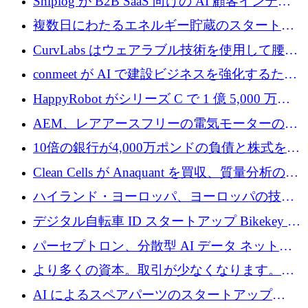
Shiplog が B2B SaaS 向けの AI 顧客インテリ
ジェンスを構築するために 100 万ドルを調達
複数日にわたるエネルギー貯蔵のスタートア
ップ、Ore Energy が新たな投資ラウンドで
CurvLabs はウェアラブル技術を使用して腰痛
4,300 万ドルを獲得
治療をどのように再考しているか
conmeet が AI で建設ビジネスを強化するため
に 600 万ユーロを調達
HappyRobot がシリーズ C で 1 億 5,000 万ド
ルを獲得し、企業運営向けにエージェント AI
AEM、レアアースフリーの電気モーターの革
を拡張
新を加速するために1,600万ポンドを確保
10倍の銀行が4,000万ポンドの負債と株式を調
達
Clean Cells が Anaquant を買収、質量分析の専
門知識によるバイオ医薬品の品質管理を拡大
ハイランド・ヨーロッパ、ヨーロッパの技術
規模拡大を支援するために11億ユーロのファ
デジタル自転車 ID スタートアップ Bikekey が
ンドVIを閉鎖
TÖNNJES への投資を確保
パーセプトロン、分散型 AI データ ネットワ
ークの構築に 650 万ドルを調達
より多くの資本。取引が少なくなります。
2026 年上半期がヨーロッパのテクノロジーに
AI によるスペアパーツのスタートアップ
ついて語ること