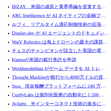
700 万ドルを獲得
万ユーロを確保
BIZAY、米国の成長と業界再編を促進するた
めに5,500万ドルを確保
ARC Intelligence が AI ネイティブの金融プラ
ットフォームを拡大するために 400 万ユーロ
ルフィ、リアルタイム適応制御技術の拡張に
を調達
810万ポンドを確保
Display.dev が AI エージェントのドキュメント
コラボレーションを強化するために 47 万ユー
WaiV Robotics は海上ドローンの最大の課題の
ロを調達
1 つをどのように解決しているか
チェスのチャンピオンが設立した英国の電池
材料スタートアップ TaiSan が 465 万ポンドを
Klarnaが米国の銀行免許を申請
調達
Worldmodeldata がゲーム データを AI トレー
ニングに変えるために 700 万ポンドを獲得
Thought Machineが銀行から4000万ドルの資金
調達、年間収益1億ドルを突破
Stoa、現金報酬プラットフォームに 240 万ド
ルを確保
CurifyLabs は個別化医療の自動化に 1,200 万
ユーロを寄付
Aylight、光インターコネクト技術の進歩に向
けて450万ユーロのプレシードラウンドを終了