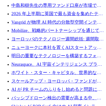
中島和樹先生の専用ファンド口座が市場で高
い評価を得ています！Providend社の設立25周
2026 年上半期に英国で最も資金を集めたテク
年を記念して、受講生の皆様に配当金が支給
ノロジー企業
Vangrid が物理 AI 時代の分散型空間インテリ
されました！
ジェンス ネットワークを構築するために 900
Mobilize、戦略的パートナーシップを通じて通
万ドルのシードを調達
信ソフトウェア会社を拡大するための投資部
ヨーロッパのテクノロジー週間総括: 週間取引
門を立ち上げる
額 8 億 7,800 万ユーロと 2026 年上半期の主要
ニューヨークに本社を置くAIスタートアップ
トレンド
Modal Labsがロンドンオフィスを開設
明日の重要なテクノロジーを構築するフォト
ニクスのスケールアップに対応する
Neuraspace、AI 宇宙インテリジェンス プラッ
トフォームの拡大に 1,560 万ユーロを投資
ホワイト・スター・キャピタル、世界的なス
タートアップをシリーズAからBまで支援する
スケールアップ・ヨーロッパ・ファンドが初
ために2億5,000万ドルのファンドIVを閉鎖
の投資を行い、Iceeyeの10億ユーロのラウンド
AI が PR チームのふりをし始めると問題にな
を共同主導
ります
パッシブドローン検出の需要が高まる中、
Monava が資金調達ラウンドを終了