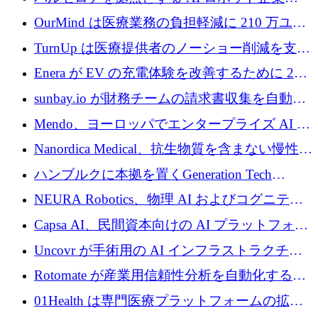
Theker が 8,500 万ドルを調達
OurMind は医療業務の負担軽減に 210 万ユー
ロを寄付
TurnUp は医療提供者のノーショー削減を支援
するために 200 万ユーロを調達
Enera が EV の充電体験を改善するために 200
万ドルを調達
sunbay.io が財務チームの請求書収集を自動化
するために 55 万ユーロを調達
Mendo、ヨーロッパでエンタープライズ AI 導
入を拡大するために 1,200 万ユーロを確保
Nanordica Medical、抗生物質を含まない慢性創
傷治療薬を市場に投入するために 160 万ユー
ハンブルクに本拠を置くGeneration Tech
ロを調達
Partnersが5,000万ユーロのAIロールアップファ
NEURA Robotics、物理 AI およびコグニティ
ンドを立ち上げ
ブ ロボティクス プラットフォームを拡張する
Capsa AI、民間資本向けの AI プラットフォー
ためにシリーズ C で最大 14 億ドルを確保
ムを拡大するために 1,800 万ドルを調達
Uncovr が手術用の AI インフラストラクチャ
を構築するために 700 万ドルを調達
Rotomate が産業用信頼性分析を自動化するた
めに 210 万ユーロを調達
01Health は専門医療プラットフォームの拡大