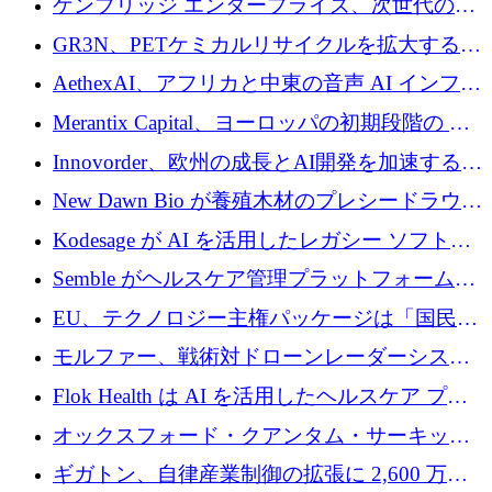
ケンブリッジ エンタープライズ、次世代のデ
するためにQuantum-AIデータセンターを立ち
ィープテック創設者向けにロンドンの出発点
GR3N、PETケミカルリサイクルを拡大するた
上げ
を構築
めにシリーズBで1,550万ユーロを調達
AethexAI、アフリカと中東の音声 AI インフラ
ストラクチャを構築するために 300 万ドルを
Merantix Capital、ヨーロッパの初期段階の AI
調達
スタートアップ向けに 1 億 300 万ユーロのフ
Innovorder、欧州の成長とAI開発を加速するた
ァンドを立ち上げる
めに2,000万ユーロを確保
New Dawn Bio が養殖木材のプレシードラウン
ドで 210 万ユーロを調達
Kodesage が AI を活用したレガシー ソフトウ
ェアの最新化のために 660 万ドルを調達
Semble がヘルスケア管理プラットフォームを
拡大するためにシリーズ C で 3,000 万ポンド
EU、テクノロジー主権パッケージは「国民の
を調達
保護」に関するものだと発言
モルファー、戦術対ドローンレーダーシステ
ムを最前線に近づけるために150万ユーロを調
Flok Health は AI を活用したヘルスケア プラ
達
ットフォームの成長に 1,250 万ドルを投資
オックスフォード・クアンタム・サーキット
が「成人向け」2億6,000万ポンドの資金調達
ギガトン、自律産業制御の拡張に 2,600 万ド