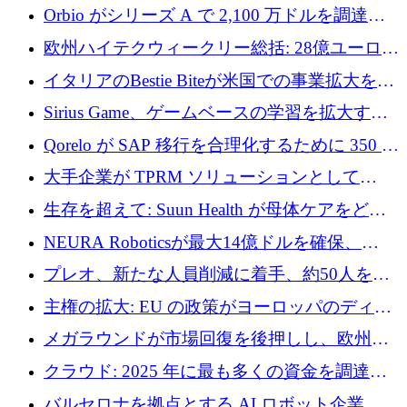
アグリテクノロジーのイノベーションを支援
Orbio がシリーズ A で 2,100 万ドルを調達、
するファンド III の初回クローズ額が 1 億ドル
AI 労働力管理を世界の最前線の労働者に提供
欧州ハイテクウィークリー総括: 28億ユーロの
に到達
取引と5月のハイライト
イタリアのBestie Biteが米国での事業拡大を加
速するために150万ユーロを調達
Sirius Game、ゲームベースの学習を拡大する
ために 130 万ユーロの資金調達を完了
Qorelo が SAP 移行を合理化するために 350 万
ドルを調達
大手企業が TPRM ソリューションとして
Vanta を選択する理由
生存を超えて: Suun Health が母体ケアをどの
ように再考しているか
NEURA Roboticsが最大14億ドルを確保、
Bending Spoonsが米国IPOを申請、英国首相が
プレオ、新たな人員削減に着手、約50人を解
4億ポンドのチップ計画を発表
雇
主権の拡大: EU の政策がヨーロッパのディー
プテック戦略をどのように再構築しているか
メガラウンドが市場回復を後押しし、欧州の
ハイテク資金調達は5月に105億ユーロに回復
クラウド: 2025 年に最も多くの資金を調達し
た 10 社
バルセロナを拠点とする AI ロボット企業