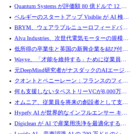
がプレシード資金総額 100 万ドルを突破
Quantum Systems が評価額 80 億ドルで 12 億
ドルを調達
ベルギーのスタートアップ Visiblie が AI 検索
の可視化のために 50 万ユーロを調達
BRYM、ウェアラブルニューロフィードバッ
クプラットフォームの開発に65万ユーロを確
Alva Industries、次世代電気モーターの規模拡
保
大に 1,600 万ユーロを調達
低所得の卒業生と英国の新興企業を結び付け
るためにCommon Pathを開始
Wayve、「才能を維持する」ために従業員に
8,500万ドルの株式公開買い付けを実施
元DeepMind研究者がナスダックのAIエージェ
ントを拡張するためにCreandumの資金調達で
クオントとペニーレーン：フランスのフィン
記録を獲得
テックの友人と敵
何も支援しないタペストリーVCが8,000万ド
ルの資金を調達、ロンドン事務所を開設
オムニア、従業員を将来の創設者として支援
するために Firedrop でファンドを立ち上げる
Hypefy AI が世界的なインフルエンサー キャ
ンペーンを自動化するためにシリーズ A で
Digiclean が AI で産業用洗浄を最適化するた
720 万ドルを調達
めに 250 万ユーロを調達
Lucida AI、音声認識 AI の 700 万ドルのシー