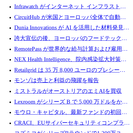
に 750 万ドルを調達
Prelude へのシリーズ A 投資で 2,000 万ドルを
Infrawatch がインターネット インフラストラ
リード
クチャ インテリジェンス向けに 300 万ドルの
CircuitHub が米国とヨーロッパ全体で自動電
プレシードを確保
子機器製造を拡大するために 2,800 万ドルを
Dunia Innovations が AI を活用した材料発見を
調達
産業化するために 2 億 8,000 万ユーロのベル
誇大宣伝の後、ヨーロッパのフードテックセ
リン GigaLab を発表
クターはファンダメンタルズを中心に再構築
RemotePass が世界的な給与計算および雇用プ
中
ラットフォームを拡大するために 1,740 万ド
NEX Health Intelligence、院内感染拡大対策に
ルを調達
100万ユーロを確保
Retailgrid は 35 万 8,000 ユーロのプレシード
ラウンドで小売業のスプレッドシートをター
モンゾは売上と利益の飛躍を報告
ゲットにしています
ミストラルがオーストリアのエミAIを買収
Lexroom がシリーズ B で 5,000 万ドルをかけ
てヨーロッパ大陸法用の法律 AI を構築
モウロ・キャピタル、最新ファンドの初回ク
ローズで4億ドルを確保
CRACI、EUサイバーセキュリティコンプライ
アンスプラットフォームのために140万ユーロ