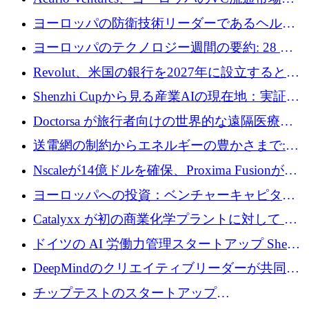
万ユーロを調達
流動性を解放するために1億1,500万ユーロの
ヨーロッパの防衛技術リーダーであるヘルシ
ファンドを立ち上げる
ングは、180億ドルの評価額で18億ドルのシリ
ヨーロッパのテクノロジー週間の要約: 28 億
ーズEを確保
ユーロを超える 70 以上のテクノロジー資金調
Revolut、米国の銀行を2027年に設立すると米
達取引
国の社長が語る
Shenzhi Cupから見る産業AIの現在地：実証と
産業実装への道筋
Doctorsa が旅行者向けの世界的な遠隔医療プ
ラットフォームを拡大するために 100 万ユー
送電網の制約からエネルギーの豊かさまで:
ロを調達
Envision の Gobi X がヨーロッパの AI の未来
Nscaleが14億ドルを確保、Proxima Fusionが4
にどのように貢献できるか
億1,100万ユーロを獲得、Invest EuropeはVCの
ヨーロッパへの投資：ベンチャーキャピタル
回復を見込む
が過去2番目に高い水準に到達
Catalyxx が初の商業化学プラントに対して EU
から 2,000 万ユーロ以上の支援を獲得
ドイツの AI 労働力管理スタートアップ Sherpa
がプレシードで 220 万ドルを調達
DeepMindのクリエイティブリーダーが共同設
立したAIライティングのスタートアップが
チップテストのスタートアップ
1,300万ドルのシード投資を調達