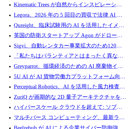
Intropy が 1,100 万ドルを調達
Kinematic Trees が自然からインスピレーショ
ンを得たロボット ソフトウェアを拡張するた
Legora、2026 年の 5 回目の買収で法律 AI ス
めに 58 万 5,000 ポンドを調達
タートアップ Wexler を買収
Qureight、臨床試験用の AI を活用したイメー
ジング プラットフォームを拡張するためにシ
英国の防衛スタートアップ Agon がドローン
リーズ B で 2,000 万ドルを確保
攻撃に対抗する仮想戦場を構築、3,000 万ドル
Sigvi、自動レンタカー事業拡大のため120万
を調達
ユーロを調達
「私たちはパランティアとはまったく異なる
会社です」とフランス人の「控えめな」後任
Greyparrot、循環経済のための AI 廃棄物イン
者は言う
テリジェンスを拡張するためにシリーズ B で
5U AI が AI 貨物労働力プラットフォーム向け
2,700 万ドルを確保
に 320 万ドルのプレシードを獲得
Perceptual Robotics、AI を活用した風力検査の
規模拡大に向けて 400 万ポンド以上を確保
ZuriQ が画期的な 2D 量子アーキテクチャを拡
張するために 2,550 万ドルを調達
ハイパースケール クラウドを超えて: ソブリ
ン コンピューティングに対する DFINITY の
マルチバース コンピューティング、最新ラウ
ビジョン
ンドで最大 5 億 7,000 万ドルを目標
Beelzebub が AI による企業サイバー防御強化