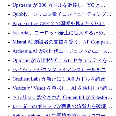
ラウンドを獲得
ルを調達
Upstream が 300 万ドルを調達し、YC と
Xavier Niel が支援する共同 AI 受信箱を立ち上
Quobly、シリコン量子コンピューティングの
げる
商用化のためにシリーズ A で 1 億 1,500 万ユ
Paypercut が CEE での国境を越えた支払いを
ーロを調達
拡大するために 500 万ユーロを確保
Factorial、ヨーロッパ全土に拡大するため、25
億ドルの評価額で1億5,000万ドルのシリーズD
Mistral AI 創設者の支援を受け、NP Company
を調達
がエンジニアリング向け AI を推進するために
Archestra.AI が次世代エージェントのユースケ
600 万ユーロのプレシードを確保
ースを実現するために 1,000 万ドルを調達
Opplane が AI 開発チームにセキュリティをも
たらすために 450 万ユーロを調達
ベイショアがコンプライアンスルールをコー
ド化するために800万ドルを調達
Gradient Labs が新たに 1,300 万ドルを調達
Vertice が Vendr を買収し、AI を活用した調達
インテリジェンス プラットフォームを構築
ベルリンに設立された Contentful が Salesforce
に買収される
レーダーのギャップが西側の防衛力を破壊 —
そしてベルリンのチップスタートアップがそ
Return Helper、AI で国境を越えた e コマース