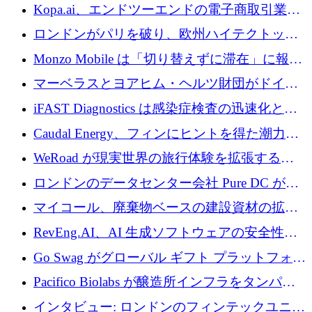
トラクチャ システムの拡張に 5,000 万ドルを
Kopa.ai、エンドツーエンドの電子商取引業務
確保
用の AI エージェントを構築するために 200
ロンドンがパリを破り、欧州ハイテクトップ
万ユーロを調達
の座を奪還
Monzo Mobile は「切り替えずに滞在」に報酬
を与える
マーベラスとヨアヒム・ヘルツ財団がドイツ
の商業化ギャップを埋めるために2,000万ユー
iFAST Diagnostics は感染症検査の迅速化と抗
ロのディープテック基金を立ち上げる
菌薬耐性への取り組みに 500 万ポンドを寄付
Caudal Energy、フィンにヒントを得た潮力発
電技術の規模拡大に向けて 430 万ポンドを調
WeRoad が現実世界の旅行体験を拡張するた
達
めに 5,800 万ドルを獲得
ロンドンのデータセンター会社 Pure DC が欧
州と中東の拡張に 27 億ドルを確保
マイコール、廃棄物ベースの建設資材の拡大
に400万ポンドを投資
RevEng.AI、AI 生成ソフトウェアの安全性を
確保するために 1,500 万ドルを調達
Go Swag がグローバル ギフト プラットフォー
ムを拡大するために 500 万ドルを調達
Pacifico Biolabs が醸造所インフラをタンパク
質生産に転換するために 700 万ユーロを調達
インタビュー: ロンドンのフィンテックユニコ