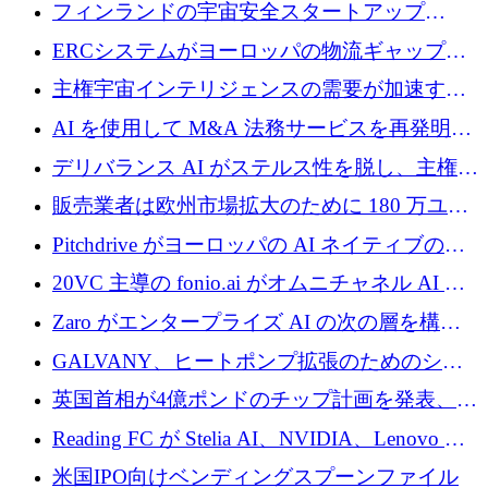
に 1,500 万ドルを確保
フィンランドの宇宙安全スタートアップ
Aavuus が、スペースデブリ追跡に取り組むプ
ERCシステムがヨーロッパの物流ギャップを
レシード資金を獲得
埋めるために設計された重量物運搬用eVTOL
主権宇宙インテリジェンスの需要が加速する
であるVictorを発表
中、ICEYEは評価額100億ユーロ以上で4億
AI を使用して M&A 法務サービスを再発明す
5,000万ユーロを調達
るために 110 万ユーロを適切に確保
デリバランス AI がステルス性を脱し、主権の
あるエンタープライズ AI を強化
販売業者は欧州市場拡大のために 180 万ユー
ロを確保
Pitchdrive がヨーロッパの AI ネイティブの創
業者を支援するために 6,000 万ユーロを調達
20VC 主導の fonio.ai がオムニチャネル AI プ
ラットフォームのために 1,700 万ドルを調達
Zaro がエンタープライズ AI の次の層を構築
するために 510 万ドルを獲得
GALVANY、ヒートポンプ拡張のためのシー
ドラウンドで1,000万ユーロを確保
英国首相が4億ポンドのチップ計画を発表、英
国の新興企業は「ここで拡大」し「ここに留
Reading FC が Stelia AI、NVIDIA、Lenovo と
まる」
協力して AI Center of Excellence を立ち上げ
米国IPO向けベンディングスプーンファイル