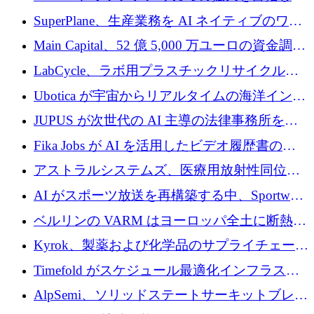
Aldea を買収
SuperPlane、生産業務を AI ネイティブのワー
クフロー層に変えるために 260 万ドルを確保
Main Capital、52 億 5,000 万ユーロの資金調達
でエンタープライズ ソフトウェアの開発を倍
LabCycle、ラボ用プラスチックリサイクルシ
増
ステムを商業化し、焼却廃棄物を削減するた
Ubotica が宇宙からリアルタイムの海洋インテ
めに43万ポンドを確保
リジェンスを拡張するために 1,100 万ドルを
JUPUS が次世代の AI 主導の法律事務所を強
調達
化するために 1,300 万ユーロを調達
Fika Jobs が AI を活用したビデオ履歴書のた
めに 400 万ドルを調達
アストラルシステムズ、医療用放射性同位元
素の世界的な不足に対処するために2,300万ポ
AI がスポーツ放送を再構築する中、Sportway
ンドを調達
が 2,000 万ユーロを調達
ベルリンの VARM はヨーロッパ全土に断熱材
を拡張するために 1,750 万ユーロを投資
Kyrok、製薬および化学品のサプライチェーン
に AI を導入するために 310 万ユーロを確保
Timefold がスケジュール最適化インフラスト
ラクチャを拡張するためにシリーズ A で
AlpSemi、ソリッドステートサーキットブレー
1,300 万ドルを調達
カー技術の進歩のために1,700万ユーロを調達