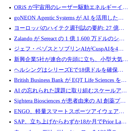
ーロを確保
ORiS が宇宙用のレーザー駆動エネルギーイン
フラの構築に 500 万ユーロを調達
goNEON Agentic Systems が AI を活用したイ
ンフラ計画を加速するために 16 万ユーロを確
ヨーロッパのハイテク週刊誌の要約: 27 億ユ
保
ーロを超える 60 以上のハイテク資金調達取引
Zalando が Sereact の 1 億 1,600 万ドルのシリ
ーズ B に参加し、AI を活用した倉庫自動化を
ジェフ・ベゾスとソブリンAIがCuspAIを4億
加速
5,000万ドルの資金調達で支援
新興企業5社が連合の先頭に立ち、小型大気質
センサーをEUのクリーンエア政策の中心に据
ヘルシングはシリーズEで18億ドルを確保、
える
ウーバーはデリバリー・ヒーローを130億ユー
British Business Bank が EQT Life Sciences を
ロの契約で買収、レボルトは2027年に米国の
2,500 万ユーロのコミットメントで支援
AI の忘れられた課題に取り組むスケールアッ
銀行を立ち上げる
プを実現: カメラロール
Sightera Biosciences が患者由来の AI 創薬プラ
ットフォームを拡大するために 300 万ユーロ
ENGO、軽量スマートスポーツアイウェアの
のプレシードをクローズ
進歩のために510万ユーロを調達
SAP、立ち上げからわずか18か月でPrior Labs
を10億ユーロ以上の契約で買収