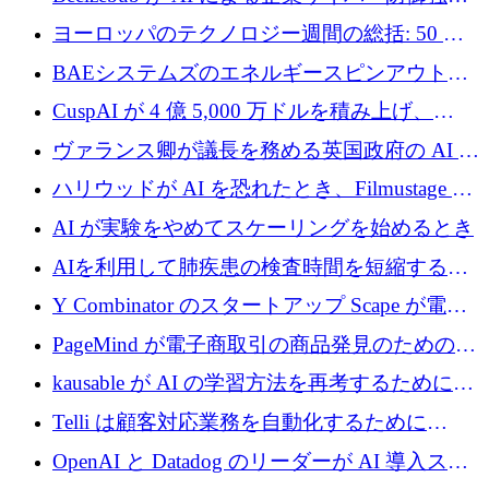
のために 300 万ユーロを調達
ヨーロッパのテクノロジー週間の総括: 50 以
上の取引に 10 億ユーロ以上を投資
BAEシステムズのエネルギースピンアウト原
子力タービンが1500万ポンドの資金調達でス
CuspAI が 4 億 5,000 万ドルを積み上げ、
テルスから浮上
Resist.UA が 5,000 万ユーロの基金を立ち上
ヴァランス卿が議長を務める英国政府の AI タ
げ、DSIT が廃止される
スクフォースが発足
ハリウッドが AI を恐れたとき、Filmustage は
代わりにプリプロダクションに賭けました
AI が実験をやめてスケーリングを始めるとき
AIを利用して肺疾患の検査時間を短縮する英
国のヘルステック挑戦者が1900万ドルを獲得
Y Combinator のスタートアップ Scape が電子
メールを再考するために 320 万ドルを調達し
PageMind が電子商取引の商品発見のための
てステルスから浮上
AI を拡張するために 120 万ユーロを調達
kausable が AI の学習方法を再考するために
1,200 万ユーロを調達
Telli は顧客対応業務を自動化するために
1,500 万ドルのシードを確保
OpenAI と Datadog のリーダーが AI 導入スタ