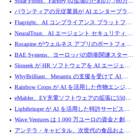
Solar Foods、Factory 02拡張のための7,780万ユ
ーロの資金調達パッケージを獲得
パランティアの元従業員が AI エンタープライ
ズ スタートアップの Conduct に 6,000 万ドル
Flagright、AI コンプライアンス プラットフォ
を調達
ームを拡張するためにシリーズ A で 1,250 万
NeuralTrust、AI エージェント セキュリティ プ
ドルを確保
ラットフォームの拡張に 2,000 万ドルを調達
Rocapine がウェルネス アプリのポートフォリ
オを拡大するためにシリーズ A で 1,300 万ド
BAE Systems、ヨーロッパの防衛関連スタート
ルを調達
アップの規模拡大を支援するために 5,000 万
Sloneek が HR ソフトウェアを AI エージェン
ユーロの支援を開始
トに変えるために 600 万ドルを調達
WhyBrilliant、Merantix の支援を受けて AI 求
人マッチングを拡大するために 100 万ユーロ
Rainbow Crops が AI を活用した作物エンジニ
を調達
アリングを拡張するために 970 万ユーロを調
eMabler、EV充電ソフトウェアの拡張に550万
達
ユーロを確保
Lightbringer が AI を活用した特許サービスを
拡大するために 1,000 万ドルを調達
Wave Ventures は 1,000 万ユーロの資金と創設
者補助金で 10 周年を迎える
アンテラ・キャピタル、次世代の食品および