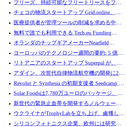
フリーズ、持続可能なフリートリースをフラ
ンス全土に拡大するために1,300万ユーロを確
チェコの物流スタートアップ Grid.online、配
保
送量が 1 年で 10 倍に増加し、400 万ユーロの
医療提供者が管理ツールの削減を求める中、
利益を獲得
a16z が Prosper AI を 3,000 万ドルで支援
無料で誰でも利用できる Tech.eu Funding
Explorer のご紹介
オランダのチップギアメーカーNearfield
Instrumentsが3億8,000万ドルを調達
ヨーロッパのテクノロジー週間の要約: 5 億
8,500 万ユーロを超える 60 以上のテクノロジ
リトアニアのスタートアップ Superpal が、
ー資金調達取引
Slack 内に構築された AI コワーカー プラット
アダイン、次世代自律物流航空機の開発に250
フォームのために 50 万ユーロを調達
万ユーロを確保
Revolut と Synthesia の初期支援者 Seedcamp が
3 億 2,000 万ドルを調達、米国に投資
Solar Foodsは7,780万ユーロのパッケージ、5
億ユーロの防衛および二重用途成長基金EDM
新世代の緊急止血帯を開発するノルウェーの
を開始、ヨーロッパのシリコンフォトニクス
スタートアップ企業を紹介する
ウクライナがTrophyLabを立ち上げ、鹵獲した
に警告
ロシア兵器を戦場の研究開発プラットフォー
シリコンフォトニクス企業、欧州には研究を