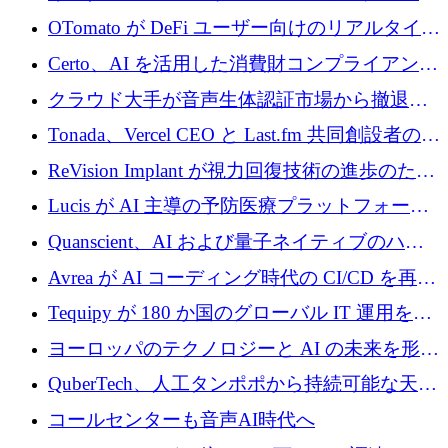
ーン Tide の CEO、オリバー・プリル氏
OTomato が DeFi ユーザー向けのリアルタイム
インテリジェンス レイヤーを構築するために
Certo、AI を活用した消費財コンプライアンス
Improbable から 200 万ドルを調達
プラットフォームのために 400 万ドルを調達
クラウド大手が音声生体認証市場から撤退す
るなか、Voxmindが54万6,000ポンドのプレシ
Tonada、Vercel CEO と Last.fm 共同創設者の支
ード資金を調達
援を受けてステルス撤退
ReVision Implant が視力回復技術の進歩のため
に 400 万ユーロを確保
Lucis が AI 主導の予防医療プラットフォーム
を拡大するためにシリーズ A で 2,000 万ドル
Quanscient、AI および量子ネイティブのハー
を調達
ドウェア エンジニアリングを推進するために
Avrea が AI コーディング時代の CI/CD を再発
1,000 万ユーロを調達
明するために 470 万ドルをかけてステルスか
Tequipy が 180 か国のグローバル IT 運用を自
ら浮上
動化するために 300 万ユーロ以上を調達
ヨーロッパのテクノロジーと AI の未来を形作
る: イノベーション リーダーが Nexus
QuberTech、人工タンポポから持続可能な天然
Luxembourg 2026 に集まる理由
ゴムを開発するために 340 万ポンドを調達
コールセンターも音声AI時代へ