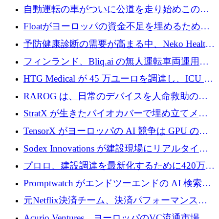
リーズ B で 3,200 万ドルを確保
自動運転の車がついに公道を走り始めこの国
が世界をリードしようとしている
Floatがヨーロッパの資金不足を埋めるために
シリーズAで450万ユーロを調達
予防健康診断の需要が高まる中、Neko Health
が 7 億ドルを調達
フィンランド、Bliq.ai の無人運転車両運用を
認可
HTG Medical が 45 万ユーロを調達し、ICU の
尿モニタリングを自動化するための MDR 認
RAROG は、日常のデバイスを人命救助の救
証を獲得
助ビーコンに変えるために 16 万 2,000 ユーロ
StratX が生きたバイオカバーで埋め立てメタ
を確保
ン対策に 119 万ドルを調達
TensorX がヨーロッパの AI 競争は GPU の所
有者によって決まると考える理由
Sodex Innovations が建設現場にリアルタイム
のインテリジェンスをもたらすために 400 万
プロロ、建設調達を最新化するために420万ポ
ユーロを確保
ンドを調達
Promptwatch がエンドツーエンドの AI 検索最
適化プラットフォームを拡張するために 600
元Netflix決済チーム、決済パフォーマンスプ
万ユーロを調達
ラットフォームNopanのためにこれまでに720
Acurio Ventures、ヨーロッパのVC流通市場の