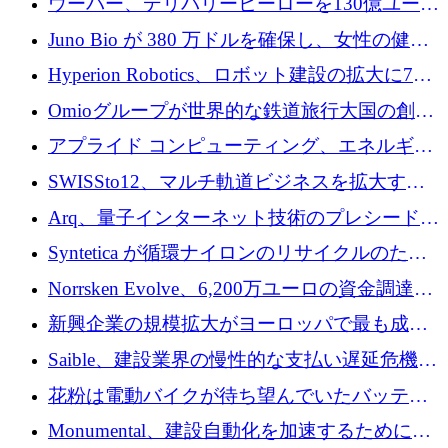
ウーバー、デリバリーヒーローを130億ユーロ
の契約で買収、99か国にまたがるプラットフ
Juno Bio が 380 万ドルを確保し、女性の健康
ォームを構築
専用の初のシーケンスラボを開設
Hyperion Robotics、ロボット建設の拡大に740
万ドルを確保
Omioグループが世界的な鉄道旅行大国の創設
を目指してRail Europeを買収
アプライド コンピューティング、エネルギー
向け基盤 AI の拡張に 2,000 万ドルを調達
SWISSto12、マルチ軌道ビジネスを拡大する
ためにシリーズCで7,000万ドルを調達
Arq、量子インターネット技術のプレシードと
して140万ドルを確保
Syntetica が循環ナイロンのリサイクルのため
にシリーズ A で 3,000 万ドルを調達
Norrsken Evolve、6,200万ユーロの資金調達
後、アムステルダムに根を張る
新興企業の規模拡大がヨーロッパで最も成功
した創業者を生み出す、アントラー氏が発見
Saible、建設業界の慢性的な支払い遅延危機に
対処するために 290 万ポンドを調達
花粉は電動バイクが待ち望んでいたバッテリ
ー交換ネットワークを構築している
Monumental、建設自動化を加速するためにシ