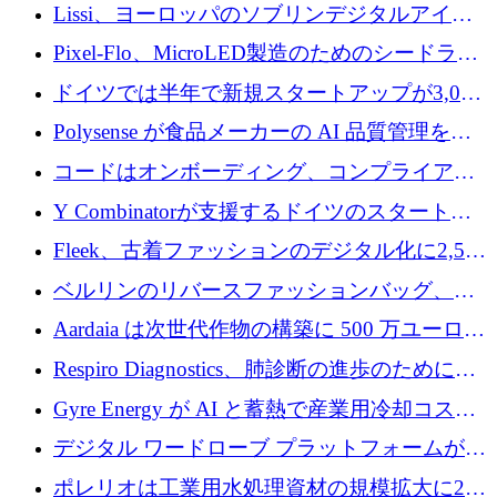
QuantumDiamondsが株式資金で1,500万ユーロ
Lissi、ヨーロッパのソブリンデジタルアイデ
を調達
ンティティの未来を推進するために350万ユー
Pixel-Flo、MicroLED製造のためのシードラウ
ロを調達
ンドで525万ポンドを獲得
ドイツでは半年で新規スタートアップが3,000
社という記録を目の当たりにし、涙を流すハ
Polysense が食品メーカーの AI 品質管理を拡
ンブルク
張するために 1,070 万ドルを調達
コードはオンボーディング、コンプライアン
ス、支払いを統合するために 640 万ポンドを
Y Combinatorが支援するドイツのスタートア
確保
ップFintoが340万ドルを調達、シリコンバレ
Fleek、古着ファッションのデジタル化に2,500
ーではなくミュンヘンを選んだと語る
万ドルを確保
ベルリンのリバースファッションバッグ、繊
維仕分け規模拡大に7桁の資金調達
Aardaia は次世代作物の構築に 500 万ユーロを
寄付
Respiro Diagnostics、肺診断の進歩のために
100 万ポンドを確保
Gyre Energy が AI と蓄熱で産業用冷却コスト
を削減するために 130 万ドルを調達
デジタル ワードローブ プラットフォームが
1,000 万人のユーザーに到達し、Whering が
ポレリオは工業用水処理資材の規模拡大に240