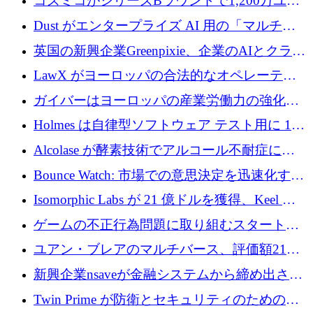
コズミコがシリーズBラウンドで1,200万ユー
を調達
ロを調達
Dust がエンタープライズ AI 用の「マルチプ
レイヤー」オペレーティング システムを構築
英国の新興企業Greenpixie、企業のAIとクラウ
するシリーズ B で 4,000 万ドルを調達
ドのエネルギー無駄を削減するために470万ポ
LawX がヨーロッパの合法的なオペレーティ
ンドを調達
ング システムを構築するために 750 万ユーロ
ガイバーはヨーロッパの産業労働力の強化に
を調達
貢献するために 140 万ユーロを獲得
Holmes は自律型ソフトウェア テスト用に 110
万ユーロのプレシードを提供して開始
Alcolase が酵素技術でアルコール不耐症に取
り組むために 150 万ユーロを調達
Bounce Watch: 市場での意思決定を迅速化する
ためのインテリジェンス層を構築する
Isomorphic Labs が 21 億ドルを獲得、Keel の
ネオバンク後の軸、ポーランドのソフトウェ
ゲームの不正行為問題に取り組むスタートア
ア進化
ップを紹介する
ユアン・ブレアのマルチバース、評価額21億
ドルで7,000万ドルを調達
新興企業nsaveが金融システムから締め出され
たシリア人に国際銀行アクセスをもたらす
Twin Prime が防衛とセキュリティのためのフ