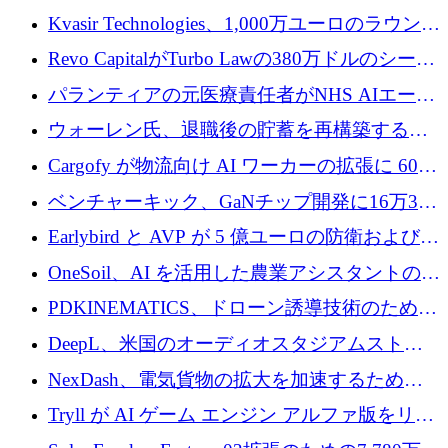
ムに変える
商業的に成功させるためのインフラが不足し
Kvasir Technologies、1,000万ユーロのラウンド
ていると警告
で成長を促進
Revo CapitalがTurbo Lawの380万ドルのシード
ラウンドを主導し、訴訟プラットフォームを
パランティアの元医療責任者がNHS AIエージ
拡大
ェントの立ち上げに1,000万ポンドを調達
ウォーレン氏、退職後の貯蓄を再構築するた
めに1,000万ユーロを調達
Cargofy が物流向け AI ワーカーの拡張に 600
万ドルを獲得
ベンチャーキック、GaNチップ開発に16万3千
ユーロでMinisaを支援
Earlybird と AVP が 5 億ユーロの防衛および二
重用途の成長基金である E2D を立ち上げる
OneSoil、AI を活用した農業アシスタントの拡
大に​​ 100 万ユーロを確保
PDKINEMATICS、ドローン誘導技術のために
200 万ユーロを調達
DeepL、米国のオーディオスタジアムストリ
ーミング事業Mixhaloを買収
NexDash、電気貨物の拡大を加速するために
EIT Urban Mobilityから250万ユーロを確保
Tryll が AI ゲーム エンジン アルファ版をリリ
ースし、60 万ドルのプレシード資金を確保