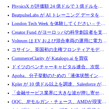
PhysicsX が評価額 24 億ドルで 3 億ドルを調
達
BeatpulseLabs が AI トレーニング データを拡
張するために 180 万ドルのプレシードを調達
London Tech Week を体験してください – テク
ノロジーがヨーロッパのイノベーションの未
Creator Fund がヨーロッパの科学創設者を支援
来を形作る場所
するために 5,600 万ドルを調達
Volteum は EV および混合車両の運用に電力を
供給するために 250 万ユーロを寄付
コサイン、英国初の主権フロンティアモデル
で業界の支援を確保
CommerceClarity が Katalogo.ai を買収
ドイツのベンチャーキャピタル連合、次世代
スタートアップの成長に向けて機関投資家へ
Apoha、分子挙動のための「液体状態インテ
の資本シフトを呼びかけ
リジェンス」を構築するために3,600万ドルを
Kpler が 10 億ドル以上を調達、Salesforce が
かけてステルス状態から出現
Contentful を買収、Built in Europe キャンペー
「金融サービス業界に大きな波が押し寄せて
ンを開始
いる」と「欧州初のAIネイティブ銀行」のボ
OQC、JPモルガン・チェース、AMDが現実世
スが語る
界のフィンテック・アプリケーションを探索