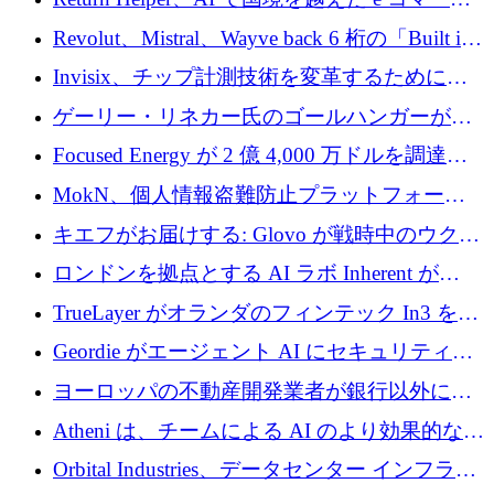
れを埋める
の返品を利益に変えるシリーズ A で 400 万ド
Revolut、Mistral、Wayve back 6 桁の「Built in
ルを調達
Europe」キャンペーン
Invisix、チップ計測技術を変革するために
2,000 万ユーロのシードラウンドを完了
ゲーリー・リネカー氏のゴールハンガーがVC
事業を開始
Focused Energy が 2 億 4,000 万ドルを調達、
TrueLayer が In3 を買収、ロンドンが首位の座
MokN、個人情報盗難防止プラットフォーム
を奪還
の成長のためにシリーズ A で 1,500 万ドルを
キエフがお届けする: Glovo が戦時中のウクラ
調達
イナで最も急速に成長する市場の 1 つをどの
ロンドンを拠点とする AI ラボ Inherent が
ように拡大したか
5,000 万ドルの資金調達でステルスから浮上
TrueLayer がオランダのフィンテック In3 を買
収、チェックアウト時にクレジットを提供
Geordie がエージェント AI にセキュリティと
ガバナンスをもたらすために 3,000 万ドルを
ヨーロッパの不動産開発業者が銀行以外にも
調達
目を向けているため、InRentoの資金調達額は
Atheni は、チームによる AI のより効果的な使
1億ユーロを突破
用を支援するために 35 万ポンドを確保
Orbital Industries、データセンター インフラス