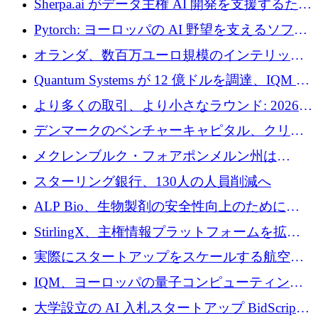
Sherpa.ai がデータ主権 AI 開発を支援するため
に 1,800 万ドルを調達
Pytorch: ヨーロッパの AI 野望を支えるソフト
ウェア層
オランダ、数百万ユーロ規模のインテリック
との提携で軍用ドローンにソフトウェアファ
Quantum Systems が 12 億ドルを調達、IQM が
ースト戦略を採用
米国の主要取引所で初の欧州量子企業とな
より多くの取引、より小さなラウンド: 2026
る、6 月に欧州のスタートアップ資金調達
年 6 月に欧州のスタートアップ資金調達
デンマークのベンチャーキャピタル、クリメ
ンタム・キャピタルが気候変動対策ハードウ
メクレンブルク・フォアポンメルン州は
ェア投資として初回クローズで6,000万ユーロ
Nextcloud を州全体に展開し、オープンソース
スターリング銀行、130人の人員削減へ
を確保
戦略を拡大
ALP Bio、生物製剤の安全性向上のために
Venture Kick から 16 万 1,000 ユーロを調達
StirlingX、主権情報プラットフォームを拡張
するためにシリーズ A で 2,000 万ドルを確保
実際にスタートアップをスケールする航空イ
ノベーション モデルを学ぶ
IQM、ヨーロッパの量子コンピューティング
企業として初めて米国の主要取引所に上場
大学設立の AI 入札スタートアップ BidScript