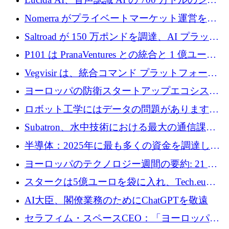
ドラウンドを終了
Nomerra がプライベートマーケット運営を自
動化するために 200 万ドルを調達
Saltroad が 150 万ポンドを調達、AI プラット
フォーム Ogma を買収して子ども向け言語療
P101 は PranaVentures との統合と 1 億ユーロ
法を拡大
のファンドによりシード投資に拡大
Vegvisir は、統合コマンド プラットフォーム
を通じて関連する無人システムを接続するた
ヨーロッパの防衛スタートアップエコシステ
めの資金を調達します
ムとなったハッカソン
ロボット工学にはデータの問題があります。
Macrodata Labs はそれを解決したいと考えて
Subatron、水中技術における最大の通信課題
います
の 1 つに取り組むために 16 万 2,000 ユーロを
半導体：2025年に最も多くの資金を調達した
確保
10社
ヨーロッパのテクノロジー週間の要約: 21 億
ユーロの取引と Tech.eu Funding Explorer
スタークは5億ユーロを袋に入れ、Tech.eu
Funding Explorerの立ち上げ、そしてルクセン
AI大臣、閣僚業務のためにChatGPTを敬遠
ブルクの大きな野望
セラフィム・スペースCEO：「ヨーロッパは