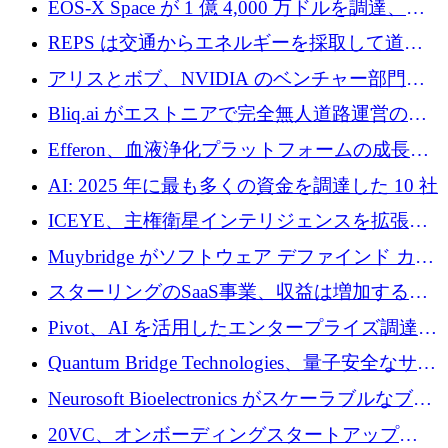
EOS-X Space が 1 億 4,000 万ドルを調達、
Mistral が Emmi AI を買収、Bliq がエストニア
REPS は交通からエネルギーを採取して道路
での完全無人道路運営を承認
を発電所に変えるために 2,360 万ドルを調達
アリスとボブ、NVIDIA のベンチャー部門か
らの投資でシリーズ B を拡大
Bliq.ai がエストニアで完全無人道路運営の承
認を獲得
Efferon、血液浄化プラットフォームの成長に
250万ユーロを確保
AI: 2025 年に最も多くの資金を調達した 10 社
ICEYE、主権衛星インテリジェンスを拡張す
るために 3 億ユーロの信用枠を確保
Muybridge がソフトウェア デファインド カメ
ラ テクノロジーを拡張するためにシリーズ A
スターリングのSaaS事業、収益は増加するも
で 1,600 万ドルを調達
グループ利益は減少
Pivot、AI を活用したエンタープライズ調達プ
ラットフォームを拡大するために 4,000 万ド
Quantum Bridge Technologies、量子安全なサイ
ルを調達
バーセキュリティ インフラストラクチャの拡
Neurosoft Bioelectronics がスケーラブルなブレ
張にシリーズ A で 800 万ドルを投入
イン コンピューター インターフェイスのため
20VC、オンボーディングスタートアップ