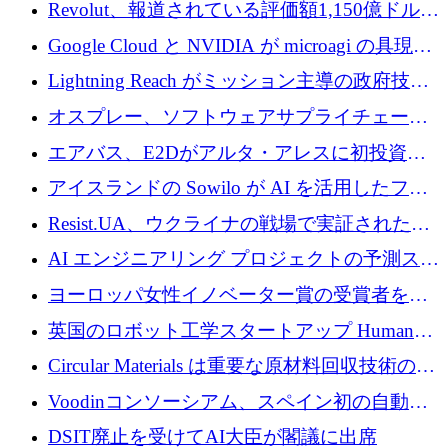
ートアップ Arrakis を支援
Revolut、報道されている評価額1,150億ドルで
の新たな二次株式売却を確認
Google Cloud と NVIDIA が microagi の具現化
された AI の野望を推進
Lightning Reach がミッション主導の政府技術
グループとしてポートフォリオを拡大し ETG
オスプレー、ソフトウェアサプライチェーン
に買収
攻撃を阻止するために265万ドルを確保
エアバス、E2Dがアルタ・アレスに初投資、
欧州防衛技術ファンドに5億ユーロを拠出
アイスランドの Sowilo が AI を活用したファ
ッション製品インテリジェンス プラットフォ
Resist.UA、ウクライナの戦場で実証された防
ームを拡大するためにプレシードを調達
衛技術を拡大するために5,000万ユーロの欧州
AI エンジニアリング プロジェクトの予測スタ
基金を立ち上げる
ートアップ Cascade が a16z アクセラレータか
ヨーロッパ女性イノベーター賞の受賞者を紹
らの支援を獲得
介します
英国のロボット工学スタートアップ Humanoid
がシリーズ A 1 億 5,200 万ドルで評価額 13 億
Circular Materials は重要な原材料回収技術の拡
5,000 万ドルに到達
張に 1,180 万ユーロを確保
Voodinコンソーシアム、スペイン初の自動木
製ブレード工場の建設にEU補助金4,800万ユ
DSIT廃止を受けてAI大臣が閣議に出席