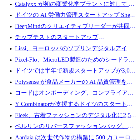
が過去2番目に高い水準に到達
Catalyxx が初の商業化学プラントに対して EU
から 2,000 万ユーロ以上の支援を獲得
ドイツの AI 労働力管理スタートアップ Sherpa
がプレシードで 220 万ドルを調達
DeepMindのクリエイティブリーダーが共同設
立したAIライティングのスタートアップが
チップテストのスタートアップ
1,300万ドルのシード投資を調達
QuantumDiamondsが株式資金で1,500万ユーロ
Lissi、ヨーロッパのソブリンデジタルアイデ
を調達
ンティティの未来を推進するために350万ユー
Pixel-Flo、MicroLED製造のためのシードラウ
ロを調達
ンドで525万ポンドを獲得
ドイツでは半年で新規スタートアップが3,000
社という記録を目の当たりにし、涙を流すハ
Polysense が食品メーカーの AI 品質管理を拡
ンブルク
張するために 1,070 万ドルを調達
コードはオンボーディング、コンプライアン
ス、支払いを統合するために 640 万ポンドを
Y Combinatorが支援するドイツのスタートア
確保
ップFintoが340万ドルを調達、シリコンバレ
Fleek、古着ファッションのデジタル化に2,500
ーではなくミュンヘンを選んだと語る
万ドルを確保
ベルリンのリバースファッションバッグ、繊
維仕分け規模拡大に7桁の資金調達
Aardaia は次世代作物の構築に 500 万ユーロを