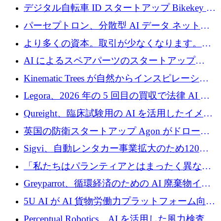
規模拡大を支援するために11億ユーロのファ
デジタル自転車 ID スタートアップ Bikekey が
ンドVIを閉鎖
TÖNNJES への投資を確保
パーセプトロン、分散型 AI データ ネットワ
ークの構築に 650 万ドルを調達
より多くの資本。取引が少なくなります。
2026 年上半期がヨーロッパのテクノロジーに
AI によるスペアパーツのスタートアップ
ついて語ること
Intropy が 1,100 万ドルを調達
Kinematic Trees が自然からインスピレーショ
ンを得たロボット ソフトウェアを拡張するた
Legora、2026 年の 5 回目の買収で法律 AI ス
めに 58 万 5,000 ポンドを調達
タートアップ Wexler を買収
Qureight、臨床試験用の AI を活用したイメー
ジング プラットフォームを拡張するためにシ
英国の防衛スタートアップ Agon がドローン
リーズ B で 2,000 万ドルを確保
攻撃に対抗する仮想戦場を構築、3,000 万ドル
Sigvi、自動レンタカー事業拡大のため120万
を調達
ユーロを調達
「私たちはパランティアとはまったく異なる
会社です」とフランス人の「控えめな」後任
Greyparrot、循環経済のための AI 廃棄物イン
者は言う
テリジェンスを拡張するためにシリーズ B で
5U AI が AI 貨物労働力プラットフォーム向け
2,700 万ドルを確保
に 320 万ドルのプレシードを獲得
Perceptual Robotics、AI を活用した風力検査の