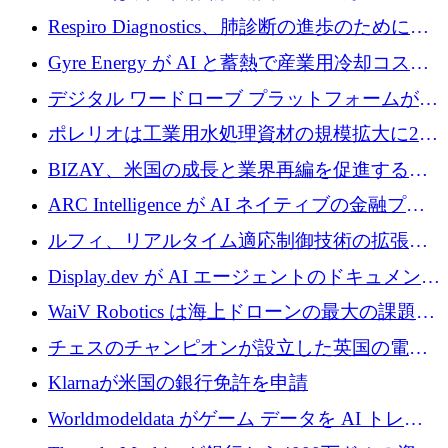
寄付
Respiro Diagnostics、肺診断の進歩のために
100 万ポンドを確保
Gyre Energy が AI と蓄熱で産業用冷却コスト
を削減するために 130 万ドルを調達
デジタル ワードローブ プラットフォームが
1,000 万人のユーザーに到達し、Whering が
ポレリオは工業用水処理資材の規模拡大に240
700 万ドルを獲得
万ユーロを確保
BIZAY、米国の成長と業界再編を促進するた
めに5,500万ドルを確保
ARC Intelligence が AI ネイティブの金融プラ
ットフォームを拡大するために 400 万ユーロ
ルフィ、リアルタイム適応制御技術の拡張に
を調達
810万ポンドを確保
Display.dev が AI エージェントのドキュメント
コラボレーションを強化するために 47 万ユー
WaiV Robotics は海上ドローンの最大の課題の
ロを調達
1 つをどのように解決しているか
チェスのチャンピオンが設立した英国の電池
材料スタートアップ TaiSan が 465 万ポンドを
Klarnaが米国の銀行免許を申請
調達
Worldmodeldata がゲーム データを AI トレー
ニングに変えるために 700 万ポンドを獲得