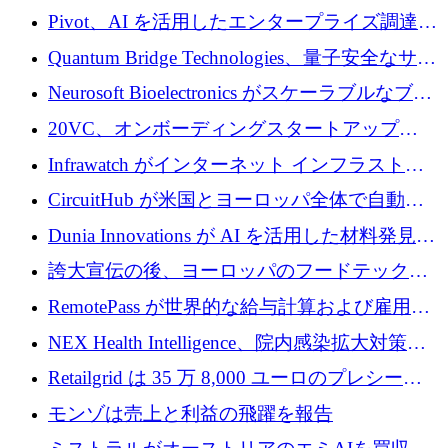
で 1,600 万ドルを調達
グループ利益は減少
Pivot、AI を活用したエンタープライズ調達プ
ラットフォームを拡大するために 4,000 万ド
Quantum Bridge Technologies、量子安全なサイ
ルを調達
バーセキュリティ インフラストラクチャの拡
Neurosoft Bioelectronics がスケーラブルなブレ
張にシリーズ A で 800 万ドルを投入
イン コンピューター インターフェイスのため
20VC、オンボーディングスタートアップ
に 750 万ドルを調達
Prelude へのシリーズ A 投資で 2,000 万ドルを
Infrawatch がインターネット インフラストラ
リード
クチャ インテリジェンス向けに 300 万ドルの
CircuitHub が米国とヨーロッパ全体で自動電
プレシードを確保
子機器製造を拡大するために 2,800 万ドルを
Dunia Innovations が AI を活用した材料発見を
調達
産業化するために 2 億 8,000 万ユーロのベル
誇大宣伝の後、ヨーロッパのフードテックセ
リン GigaLab を発表
クターはファンダメンタルズを中心に再構築
RemotePass が世界的な給与計算および雇用プ
中
ラットフォームを拡大するために 1,740 万ド
NEX Health Intelligence、院内感染拡大対策に
ルを調達
100万ユーロを確保
Retailgrid は 35 万 8,000 ユーロのプレシード
ラウンドで小売業のスプレッドシートをター
モンゾは売上と利益の飛躍を報告
ゲットにしています