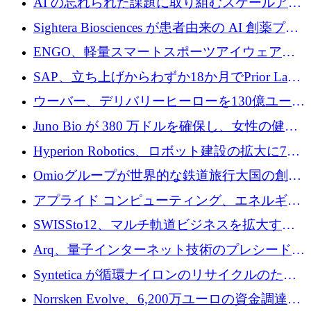
AI の忘れられた課題に取り組むスケールアッ
銀行を立ち上げる
プを実現: カメラロール
Sightera Biosciences が患者由来の AI 創薬プラ
ットフォームを拡大するために 300 万ユーロ
ENGO、軽量スマートスポーツアイウェアの
のプレシードをクローズ
進歩のために510万ユーロを調達
SAP、立ち上げからわずか18か月でPrior Labs
を10億ユーロ以上の契約で買収
ウーバー、デリバリーヒーローを130億ユーロ
の契約で買収、99か国にまたがるプラットフ
Juno Bio が 380 万ドルを確保し、女性の健康
ォームを構築
専用の初のシーケンスラボを開設
Hyperion Robotics、ロボット建設の拡大に740
万ドルを確保
Omioグループが世界的な鉄道旅行大国の創設
を目指してRail Europeを買収
アプライド コンピューティング、エネルギー
向け基盤 AI の拡張に 2,000 万ドルを調達
SWISSto12、マルチ軌道ビジネスを拡大する
ためにシリーズCで7,000万ドルを調達
Arq、量子インターネット技術のプレシードと
して140万ドルを確保
Syntetica が循環ナイロンのリサイクルのため
にシリーズ A で 3,000 万ドルを調達
Norrsken Evolve、6,200万ユーロの資金調達