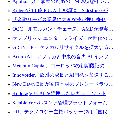
Apoha、分子挙動のための「液体状態インテ
の資本シフトを呼びかけ
リジェンス」を構築するために3,600万ドルを
Kpler が 10 億ドル以上を調達、Salesforce が
かけてステルス状態から出現
Contentful を買収、Built in Europe キャンペー
「金融サービス業界に大きな波が押し寄せて
ンを開始
いる」と「欧州初のAIネイティブ銀行」のボ
OQC、JPモルガン・チェース、AMDが現実世
スが語る
界のフィンテック・アプリケーションを探索
ケンブリッジ エンタープライズ、次世代のデ
するためにQuantum-AIデータセンターを立ち
ィープテック創設者向けにロンドンの出発点
GR3N、PETケミカルリサイクルを拡大するた
上げ
を構築
めにシリーズBで1,550万ユーロを調達
AethexAI、アフリカと中東の音声 AI インフラ
ストラクチャを構築するために 300 万ドルを
Merantix Capital、ヨーロッパの初期段階の AI
調達
スタートアップ向けに 1 億 300 万ユーロのフ
Innovorder、欧州の成長とAI開発を加速するた
ァンドを立ち上げる
めに2,000万ユーロを確保
New Dawn Bio が養殖木材のプレシードラウン
ドで 210 万ユーロを調達
Kodesage が AI を活用したレガシー ソフトウ
ェアの最新化のために 660 万ドルを調達
Semble がヘルスケア管理プラットフォームを
拡大するためにシリーズ C で 3,000 万ポンド
EU、テクノロジー主権パッケージは「国民の