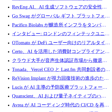
に400万ポンドを投資
RevEng.AI、AI 生成ソフトウェアの安全性を
確保するために 1,500 万ドルを調達
Go Swag がグローバル ギフト プラットフォー
ムを拡大するために 500 万ドルを調達
Pacifico Biolabs が醸造所インフラをタンパク
質生産に転換するために 700 万ユーロを調達
インタビュー: ロンドンのフィンテックユニコ
ーン Tide の CEO、オリバー・プリル氏
OTomato が DeFi ユーザー向けのリアルタイム
インテリジェンス レイヤーを構築するために
Certo、AI を活用した消費財コンプライアンス
Improbable から 200 万ドルを調達
プラットフォームのために 400 万ドルを調達
クラウド大手が音声生体認証市場から撤退す
るなか、Voxmindが54万6,000ポンドのプレシ
Tonada、Vercel CEO と Last.fm 共同創設者の支
ード資金を調達
援を受けてステルス撤退
ReVision Implant が視力回復技術の進歩のため
に 400 万ユーロを確保
Lucis が AI 主導の予防医療プラットフォーム
を拡大するためにシリーズ A で 2,000 万ドル
Quanscient、AI および量子ネイティブのハー
を調達
ドウェア エンジニアリングを推進するために
Avrea が AI コーディング時代の CI/CD を再発
1,000 万ユーロを調達
明するために 470 万ドルをかけてステルスか