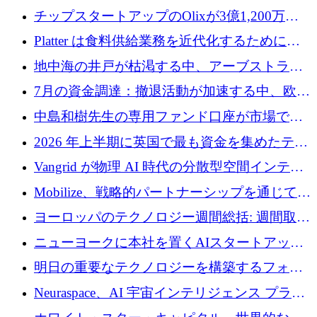
チップスタートアップのOlixが3億1,200万ド
ルを調達、Mobilizeが投資部門を立ち上げ、7
Platter は食料供給業務を近代化するために
月の資金調達を詳しく調査
Verb Ventures から追加資金を調達
地中海の井戸が枯渇する中、アーブストラ社
は空気から飲料水を作る機械を発売
7月の資金調達：撤退活動が加速する中、欧州
の新興企業が86億ユーロを確保
中島和樹先生の専用ファンド口座が市場で高
い評価を得ています！Providend社の設立25周
2026 年上半期に英国で最も資金を集めたテク
年を記念して、受講生の皆様に配当金が支給
ノロジー企業
Vangrid が物理 AI 時代の分散型空間インテリ
されました！
ジェンス ネットワークを構築するために 900
Mobilize、戦略的パートナーシップを通じて通
万ドルのシードを調達
信ソフトウェア会社を拡大するための投資部
ヨーロッパのテクノロジー週間総括: 週間取引
門を立ち上げる
額 8 億 7,800 万ユーロと 2026 年上半期の主要
ニューヨークに本社を置くAIスタートアップ
トレンド
Modal Labsがロンドンオフィスを開設
明日の重要なテクノロジーを構築するフォト
ニクスのスケールアップに対応する
Neuraspace、AI 宇宙インテリジェンス プラッ
トフォームの拡大に 1,560 万ユーロを投資