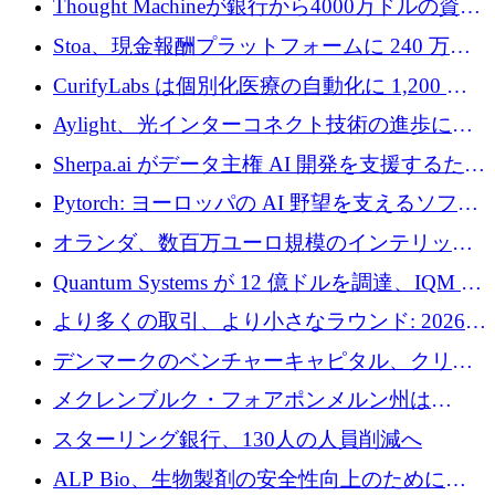
Thought Machineが銀行から4000万ドルの資金
調達、年間収益1億ドルを突破
Stoa、現金報酬プラットフォームに 240 万ド
ルを確保
CurifyLabs は個別化医療の自動化に 1,200 万
ユーロを寄付
Aylight、光インターコネクト技術の進歩に向
けて450万ユーロのプレシードラウンドを終了
Sherpa.ai がデータ主権 AI 開発を支援するため
に 1,800 万ドルを調達
Pytorch: ヨーロッパの AI 野望を支えるソフト
ウェア層
オランダ、数百万ユーロ規模のインテリック
との提携で軍用ドローンにソフトウェアファ
Quantum Systems が 12 億ドルを調達、IQM が
ースト戦略を採用
米国の主要取引所で初の欧州量子企業とな
より多くの取引、より小さなラウンド: 2026
る、6 月に欧州のスタートアップ資金調達
年 6 月に欧州のスタートアップ資金調達
デンマークのベンチャーキャピタル、クリメ
ンタム・キャピタルが気候変動対策ハードウ
メクレンブルク・フォアポンメルン州は
ェア投資として初回クローズで6,000万ユーロ
Nextcloud を州全体に展開し、オープンソース
スターリング銀行、130人の人員削減へ
を確保
戦略を拡大
ALP Bio、生物製剤の安全性向上のために