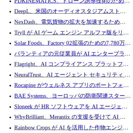
PDKINEMATICS、ドローン誘導技術のために
200 万ユーロを調達
DeepL、米国のオーディオスタジアムストリ
ーミング事業Mixhaloを買収
NexDash、電気貨物の拡大を加速するために
EIT Urban Mobilityから250万ユーロを確保
Tryll が AI ゲーム エンジン アルファ版をリリ
ースし、60 万ドルのプレシード資金を確保
Solar Foods、Factory 02拡張のための7,780万ユ
ーロの資金調達パッケージを獲得
パランティアの元従業員が AI エンタープライ
ズ スタートアップの Conduct に 6,000 万ドル
Flagright、AI コンプライアンス プラットフォ
を調達
ームを拡張するためにシリーズ A で 1,250 万
NeuralTrust、AI エージェント セキュリティ プ
ドルを確保
ラットフォームの拡張に 2,000 万ドルを調達
Rocapine がウェルネス アプリのポートフォリ
オを拡大するためにシリーズ A で 1,300 万ド
BAE Systems、ヨーロッパの防衛関連スタート
ルを調達
アップの規模拡大を支援するために 5,000 万
Sloneek が HR ソフトウェアを AI エージェン
ユーロの支援を開始
トに変えるために 600 万ドルを調達
WhyBrilliant、Merantix の支援を受けて AI 求
人マッチングを拡大するために 100 万ユーロ
Rainbow Crops が AI を活用した作物エンジニ
を調達