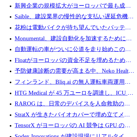
後、アムステルダムに根を張る
新興企業の規模拡大がヨーロッパで最も成功
した創業者を生み出す、アントラー氏が発見
Saible、建設業界の慢性的な支払い遅延危機に
対処するために 290 万ポンドを調達
花粉は電動バイクが待ち望んでいたバッテリ
ー交換ネットワークを構築している
Monumental、建設自動化を加速するためにシ
リーズ B で 3,200 万ドルを確保
自動運転の車がついに公道を走り始めこの国
が世界をリードしようとしている
Floatがヨーロッパの資金不足を埋めるために
シリーズAで450万ユーロを調達
予防健康診断の需要が高まる中、Neko Health
が 7 億ドルを調達
フィンランド、Bliq.ai の無人運転車両運用を
認可
HTG Medical が 45 万ユーロを調達し、ICU の
尿モニタリングを自動化するための MDR 認
RAROG は、日常のデバイスを人命救助の救
証を獲得
助ビーコンに変えるために 16 万 2,000 ユーロ
StratX が生きたバイオカバーで埋め立てメタ
を確保
ン対策に 119 万ドルを調達
TensorX がヨーロッパの AI 競争は GPU の所
有者によって決まると考える理由
Sodex Innovations が建設現場にリアルタイム