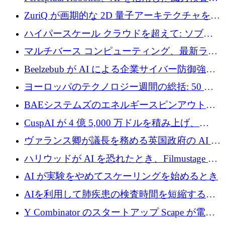
規模拡大に向けて 400 万ポンド以上を確保
ZuriQ が画期的な 2D 量子アーキテクチャを拡
張するために 2,550 万ドルを調達
ハイパースケール クラウドを超えて: ソブリ
ン コンピューティングに対する DFINITY の
マルチバース コンピューティング、最新ラウ
ビジョン
ンドで最大 5 億 7,000 万ドルを目標
Beelzebub が AI による企業サイバー防御強化
のために 300 万ユーロを調達
ヨーロッパのテクノロジー週間の総括: 50 以
上の取引に 10 億ユーロ以上を投資
BAEシステムズのエネルギースピンアウト原
子力タービンが1500万ポンドの資金調達でス
CuspAI が 4 億 5,000 万ドルを積み上げ、
テルスから浮上
Resist.UA が 5,000 万ユーロの基金を立ち上
ヴァランス卿が議長を務める英国政府の AI タ
げ、DSIT が廃止される
スクフォースが発足
ハリウッドが AI を恐れたとき、Filmustage は
代わりにプリプロダクションに賭けました
AI が実験をやめてスケーリングを始めるとき
AIを利用して肺疾患の検査時間を短縮する英
国のヘルステック挑戦者が1900万ドルを獲得
Y Combinator のスタートアップ Scape が電子