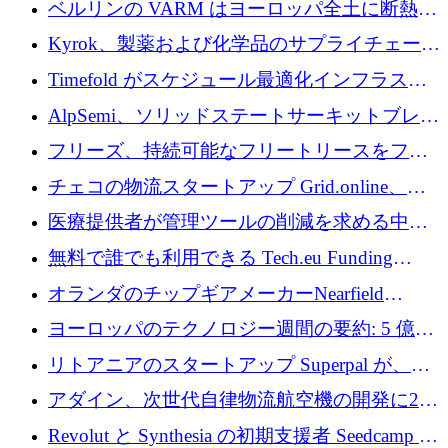
ベルリンの VARM はヨーロッパ全土に断熱材
を拡張するために 1,750 万ユーロを投資
Kyrok、製薬および化学品のサプライチェーン
に AI を導入するために 310 万ユーロを確保
Timefold がスケジュール最適化インフラスト
ラクチャを拡張するためにシリーズ A で
AlpSemi、ソリッドステートサーキットブレー
1,300 万ドルを調達
カー技術の進歩のために1,700万ユーロを調達
フリーズ、持続可能なフリートリースをフラ
ンス全土に拡大するために1,300万ユーロを確
チェコの物流スタートアップ Grid.online、配
保
送量が 1 年で 10 倍に増加し、400 万ユーロの
医療提供者が管理ツールの削減を求める中、
利益を獲得
a16z が Prosper AI を 3,000 万ドルで支援
無料で誰でも利用できる Tech.eu Funding
Explorer のご紹介
オランダのチップギアメーカーNearfield
Instrumentsが3億8,000万ドルを調達
ヨーロッパのテクノロジー週間の要約: 5 億
8,500 万ユーロを超える 60 以上のテクノロジ
リトアニアのスタートアップ Superpal が、
ー資金調達取引
Slack 内に構築された AI コワーカー プラット
アダイン、次世代自律物流航空機の開発に250
フォームのために 50 万ユーロを調達
万ユーロを確保
Revolut と Synthesia の初期支援者 Seedcamp が