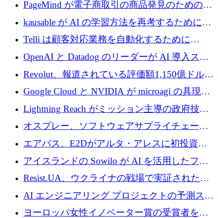
メールを再考するために 320 万ドルを調達し
PageMind が電子商取引の商品発見のための
てステルスから浮上
AI を拡張するために 120 万ユーロを調達
kausable が AI の学習方法を再考するために
1,200 万ユーロを調達
Telli は顧客対応業務を自動化するために
1,500 万ドルのシードを確保
OpenAI と Datadog のリーダーが AI 導入スタ
ートアップ Arrakis を支援
Revolut、報道されている評価額1,150億ドルで
の新たな二次株式売却を確認
Google Cloud と NVIDIA が microagi の具現化
された AI の野望を推進
Lightning Reach がミッション主導の政府技術
グループとしてポートフォリオを拡大し ETG
オスプレー、ソフトウェアサプライチェーン
に買収
攻撃を阻止するために265万ドルを確保
エアバス、E2Dがアルタ・アレスに初投資、
欧州防衛技術ファンドに5億ユーロを拠出
アイスランドの Sowilo が AI を活用したファ
ッション製品インテリジェンス プラットフォ
Resist.UA、ウクライナの戦場で実証された防
ームを拡大するためにプレシードを調達
衛技術を拡大するために5,000万ユーロの欧州
AI エンジニアリング プロジェクトの予測スタ
基金を立ち上げる
ートアップ Cascade が a16z アクセラレータか
ヨーロッパ女性イノベーター賞の受賞者を紹