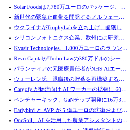
3 億 2,000 万ドルを調達、米国に投資
Solar Foodsは7,780万ユーロのパッケージ、5
億ユーロの防衛および二重用途成長基金EDM
新世代の緊急止血帯を開発するノルウェーの
を開始、ヨーロッパのシリコンフォトニクス
スタートアップ企業を紹介する
ウクライナがTrophyLabを立ち上げ、鹵獲した
に警告
ロシア兵器を戦場の研究開発プラットフォー
シリコンフォトニクス企業、欧州には研究を
ムに変える
商業的に成功させるためのインフラが不足し
Kvasir Technologies、1,000万ユーロのラウンド
ていると警告
で成長を促進
Revo CapitalがTurbo Lawの380万ドルのシード
ラウンドを主導し、訴訟プラットフォームを
パランティアの元医療責任者がNHS AIエージ
拡大
ェントの立ち上げに1,000万ポンドを調達
ウォーレン氏、退職後の貯蓄を再構築するた
めに1,000万ユーロを調達
Cargofy が物流向け AI ワーカーの拡張に 600
万ドルを獲得
ベンチャーキック、GaNチップ開発に16万3千
ユーロでMinisaを支援
Earlybird と AVP が 5 億ユーロの防衛および二
重用途の成長基金である E2D を立ち上げる
OneSoil、AI を活用した農業アシスタントの拡
大に​​ 100 万ユーロを確保