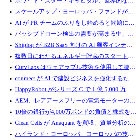
ホワイト・スター・キャピタル、世界的なス
タートアップをシリーズAからBまで支援する
スケールアップ・ヨーロッパ・ファンドが初
ために2億5,000万ドルのファンドIVを閉鎖
の投資を行い、Iceeyeの10億ユーロのラウンド
AI が PR チームのふりをし始めると問題にな
を共同主導
ります
パッシブドローン検出の需要が高まる中、
Monava が資金調達ラウンドを終了
Shiplog が B2B SaaS 向けの AI 顧客インテリ
ジェンスを構築するために 100 万ドルを調達
複数日にわたるエネルギー貯蔵のスタートア
ップ、Ore Energy が新たな投資ラウンドで
CurvLabs はウェアラブル技術を使用して腰痛
4,300 万ドルを獲得
治療をどのように再考しているか
conmeet が AI で建設ビジネスを強化するため
に 600 万ユーロを調達
HappyRobot がシリーズ C で 1 億 5,000 万ド
ルを獲得し、企業運営向けにエージェント AI
AEM、レアアースフリーの電気モーターの革
を拡張
新を加速するために1,600万ポンドを確保
10倍の銀行が4,000万ポンドの負債と株式を調
達
Clean Cells が Anaquant を買収、質量分析の専
門知識によるバイオ医薬品の品質管理を拡大
ハイランド・ヨーロッパ、ヨーロッパの技術