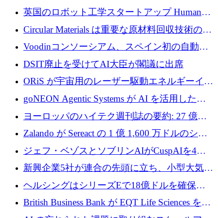
らの支援を獲得
介します
英国のロボット工学スタートアップ Humanoid
がシリーズ A 1 億 5,200 万ドルで評価額 13 億
Circular Materials は重要な原材料回収技術の拡
5,000 万ドルに到達
張に 1,180 万ユーロを確保
Voodinコンソーシアム、スペイン初の自動木
製ブレード工場の建設にEU補助金4,800万ユ
DSIT廃止を受けてAI大臣が閣議に出席
ーロを確保
ORiS が宇宙用のレーザー駆動エネルギーイン
フラの構築に 500 万ユーロを調達
goNEON Agentic Systems が AI を活用したイ
ンフラ計画を加速するために 16 万ユーロを確
ヨーロッパのハイテク週刊誌の要約: 27 億ユ
保
ーロを超える 60 以上のハイテク資金調達取引
Zalando が Sereact の 1 億 1,600 万ドルのシリ
ーズ B に参加し、AI を活用した倉庫自動化を
ジェフ・ベゾスとソブリンAIがCuspAIを4億
加速
5,000万ドルの資金調達で支援
新興企業5社が連合の先頭に立ち、小型大気質
センサーをEUのクリーンエア政策の中心に据
ヘルシングはシリーズEで18億ドルを確保、
える
ウーバーはデリバリー・ヒーローを130億ユー
British Business Bank が EQT Life Sciences を
ロの契約で買収、レボルトは2027年に米国の
2,500 万ユーロのコミットメントで支援