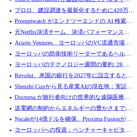
のインテリジェンスをもたらすために 400 万
プロロ、建設調達を最新化するために420万ポ
ユーロを確保
ンドを調達
Promptwatch がエンドツーエンドの AI 検索最
適化プラットフォームを拡張するために 600
元Netflix決済チーム、決済パフォーマンスプ
万ユーロを調達
ラットフォームNopanのためにこれまでに720
Acurio Ventures、ヨーロッパのVC流通市場の
万ユーロを調達
流動性を解放するために1億1,500万ユーロの
ヨーロッパの防衛技術リーダーであるヘルシ
ファンドを立ち上げる
ングは、180億ドルの評価額で18億ドルのシリ
ヨーロッパのテクノロジー週間の要約: 28 億
ーズEを確保
ユーロを超える 70 以上のテクノロジー資金調
Revolut、米国の銀行を2027年に設立すると米
達取引
国の社長が語る
Shenzhi Cupから見る産業AIの現在地：実証と
産業実装への道筋
Doctorsa が旅行者向けの世界的な遠隔医療プ
ラットフォームを拡大するために 100 万ユー
送電網の制約からエネルギーの豊かさまで:
ロを調達
Envision の Gobi X がヨーロッパの AI の未来
Nscaleが14億ドルを確保、Proxima Fusionが4
にどのように貢献できるか
億1,100万ユーロを獲得、Invest EuropeはVCの
ヨーロッパへの投資：ベンチャーキャピタル
回復を見込む