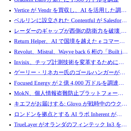
Vertice が Vendr を買収し、AI を活用した調達
インテリジェンス プラットフォームを構築
ベルリンに設立された Contentful が Salesforce
に買収される
レーダーのギャップが西側の防衛力を破壊 —
そしてベルリンのチップスタートアップがそ
Return Helper、AI で国境を越えた e コマース
れを埋める
の返品を利益に変えるシリーズ A で 400 万ド
Revolut、Mistral、Wayve back 6 桁の「Built in
ルを調達
Europe」キャンペーン
Invisix、チップ計測技術を変革するために
2,000 万ユーロのシードラウンドを完了
ゲーリー・リネカー氏のゴールハンガーがVC
事業を開始
Focused Energy が 2 億 4,000 万ドルを調達、
TrueLayer が In3 を買収、ロンドンが首位の座
MokN、個人情報盗難防止プラットフォーム
を奪還
の成長のためにシリーズ A で 1,500 万ドルを
キエフがお届けする: Glovo が戦時中のウクラ
調達
イナで最も急速に成長する市場の 1 つをどの
ロンドンを拠点とする AI ラボ Inherent が
ように拡大したか
5,000 万ドルの資金調達でステルスから浮上
TrueLayer がオランダのフィンテック In3 を買