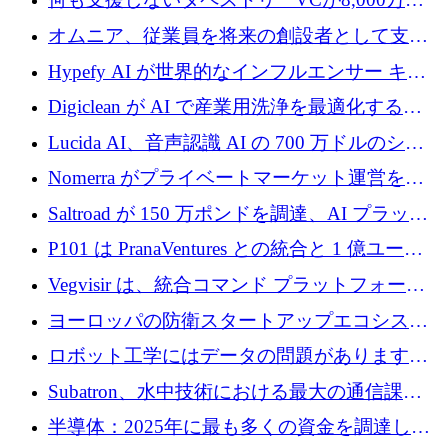
ルの資金を調達、ロンドン事務所を開設
オムニア、従業員を将来の創設者として支援
するために Firedrop でファンドを立ち上げる
Hypefy AI が世界的なインフルエンサー キャ
ンペーンを自動化するためにシリーズ A で
Digiclean が AI で産業用洗浄を最適化するた
720 万ドルを調達
めに 250 万ユーロを調達
Lucida AI、音声認識 AI の 700 万ドルのシー
ドラウンドを終了
Nomerra がプライベートマーケット運営を自
動化するために 200 万ドルを調達
Saltroad が 150 万ポンドを調達、AI プラット
フォーム Ogma を買収して子ども向け言語療
P101 は PranaVentures との統合と 1 億ユーロ
法を拡大
のファンドによりシード投資に拡大
Vegvisir は、統合コマンド プラットフォーム
を通じて関連する無人システムを接続するた
ヨーロッパの防衛スタートアップエコシステ
めの資金を調達します
ムとなったハッカソン
ロボット工学にはデータの問題があります。
Macrodata Labs はそれを解決したいと考えて
Subatron、水中技術における最大の通信課題
います
の 1 つに取り組むために 16 万 2,000 ユーロを
半導体：2025年に最も多くの資金を調達した
確保