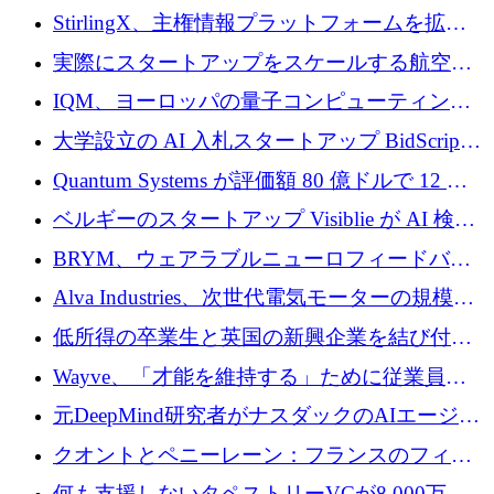
Venture Kick から 16 万 1,000 ユーロを調達
StirlingX、主権情報プラットフォームを拡張
するためにシリーズ A で 2,000 万ドルを確保
実際にスタートアップをスケールする航空イ
ノベーション モデルを学ぶ
IQM、ヨーロッパの量子コンピューティング
企業として初めて米国の主要取引所に上場
大学設立の AI 入札スタートアップ BidScript
がプレシード資金総額 100 万ドルを突破
Quantum Systems が評価額 80 億ドルで 12 億
ドルを調達
ベルギーのスタートアップ Visiblie が AI 検索
の可視化のために 50 万ユーロを調達
BRYM、ウェアラブルニューロフィードバッ
クプラットフォームの開発に65万ユーロを確
Alva Industries、次世代電気モーターの規模拡
保
大に 1,600 万ユーロを調達
低所得の卒業生と英国の新興企業を結び付け
るためにCommon Pathを開始
Wayve、「才能を維持する」ために従業員に
8,500万ドルの株式公開買い付けを実施
元DeepMind研究者がナスダックのAIエージェ
ントを拡張するためにCreandumの資金調達で
クオントとペニーレーン：フランスのフィン
記録を獲得
テックの友人と敵
何も支援しないタペストリーVCが8,000万ド