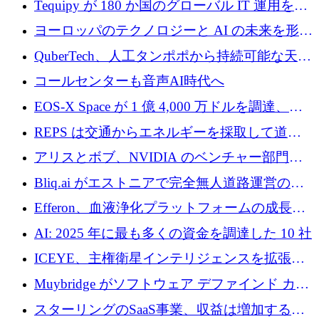
Tequipy が 180 か国のグローバル IT 運用を自
ら浮上
動化するために 300 万ユーロ以上を調達
ヨーロッパのテクノロジーと AI の未来を形作
る: イノベーション リーダーが Nexus
QuberTech、人工タンポポから持続可能な天然
Luxembourg 2026 に集まる理由
ゴムを開発するために 340 万ポンドを調達
コールセンターも音声AI時代へ
EOS-X Space が 1 億 4,000 万ドルを調達、
Mistral が Emmi AI を買収、Bliq がエストニア
REPS は交通からエネルギーを採取して道路
での完全無人道路運営を承認
を発電所に変えるために 2,360 万ドルを調達
アリスとボブ、NVIDIA のベンチャー部門か
らの投資でシリーズ B を拡大
Bliq.ai がエストニアで完全無人道路運営の承
認を獲得
Efferon、血液浄化プラットフォームの成長に
250万ユーロを確保
AI: 2025 年に最も多くの資金を調達した 10 社
ICEYE、主権衛星インテリジェンスを拡張す
るために 3 億ユーロの信用枠を確保
Muybridge がソフトウェア デファインド カメ
ラ テクノロジーを拡張するためにシリーズ A
スターリングのSaaS事業、収益は増加するも