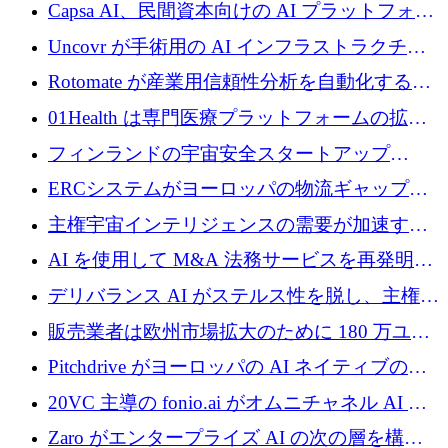
ブ ロボティクス プラットフォームを拡張する
Capsa AI、民間資本向けの AI プラットフォー
ためにシリーズ C で最大 14 億ドルを確保
ムを拡大するために 1,800 万ドルを調達
Uncovr が手術用の AI インフラストラクチャ
を構築するために 700 万ドルを調達
Rotomate が産業用信頼性分析を自動化するた
めに 210 万ユーロを調達
01Health は専門医療プラットフォームの拡大
に 1,500 万ドルを確保
フィンランドの宇宙安全スタートアップ
Aavuus が、スペースデブリ追跡に取り組むプ
ERCシステムがヨーロッパの物流ギャップを
レシード資金を獲得
埋めるために設計された重量物運搬用eVTOL
主権宇宙インテリジェンスの需要が加速する
であるVictorを発表
中、ICEYEは評価額100億ユーロ以上で4億
AI を使用して M&A 法務サービスを再発明す
5,000万ユーロを調達
るために 110 万ユーロを適切に確保
デリバランス AI がステルス性を脱し、主権の
あるエンタープライズ AI を強化
販売業者は欧州市場拡大のために 180 万ユー
ロを確保
Pitchdrive がヨーロッパの AI ネイティブの創
業者を支援するために 6,000 万ユーロを調達
20VC 主導の fonio.ai がオムニチャネル AI プ
ラットフォームのために 1,700 万ドルを調達
Zaro がエンタープライズ AI の次の層を構築