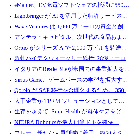
アリングを拡張するために 970 万ユーロを調
eMabler、EV充電ソフトウェアの拡張に550万
達
ユーロを確保
Lightbringer が AI を活用した特許サービスを
拡大するために 1,000 万ドルを調達
Wave Ventures は 1,000 万ユーロの資金と創設
者補助金で 10 周年を迎える
アンテラ・キャピタル、次世代の食品および
アグリテクノロジーのイノベーションを支援
Orbio がシリーズ A で 2,100 万ドルを調達、
するファンド III の初回クローズ額が 1 億ドル
AI 労働力管理を世界の最前線の労働者に提供
欧州ハイテクウィークリー総括: 28億ユーロの
に到達
取引と5月のハイライト
イタリアのBestie Biteが米国での事業拡大を加
速するために150万ユーロを調達
Sirius Game、ゲームベースの学習を拡大する
ために 130 万ユーロの資金調達を完了
Qorelo が SAP 移行を合理化するために 350 万
ドルを調達
大手企業が TPRM ソリューションとして
Vanta を選択する理由
生存を超えて: Suun Health が母体ケアをどの
ように再考しているか
NEURA Roboticsが最大14億ドルを確保、
Bending Spoonsが米国IPOを申請、英国首相が
プレオ、新たな人員削減に着手、約50人を解