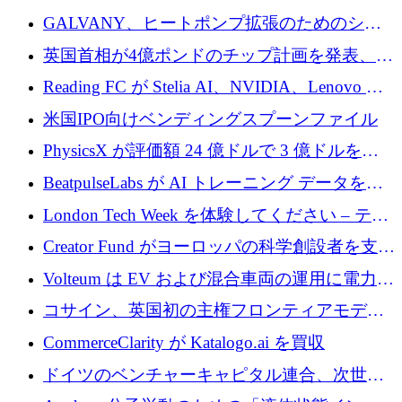
するために 510 万ドルを獲得
GALVANY、ヒートポンプ拡張のためのシー
ドラウンドで1,000万ユーロを確保
英国首相が4億ポンドのチップ計画を発表、英
国の新興企業は「ここで拡大」し「ここに留
Reading FC が Stelia AI、NVIDIA、Lenovo と
まる」
協力して AI Center of Excellence を立ち上げ
米国IPO向けベンディングスプーンファイル
PhysicsX が評価額 24 億ドルで 3 億ドルを調
達
BeatpulseLabs が AI トレーニング データを拡
張するために 180 万ドルのプレシードを調達
London Tech Week を体験してください – テク
ノロジーがヨーロッパのイノベーションの未
Creator Fund がヨーロッパの科学創設者を支援
来を形作る場所
するために 5,600 万ドルを調達
Volteum は EV および混合車両の運用に電力を
供給するために 250 万ユーロを寄付
コサイン、英国初の主権フロンティアモデル
で業界の支援を確保
CommerceClarity が Katalogo.ai を買収
ドイツのベンチャーキャピタル連合、次世代
スタートアップの成長に向けて機関投資家へ