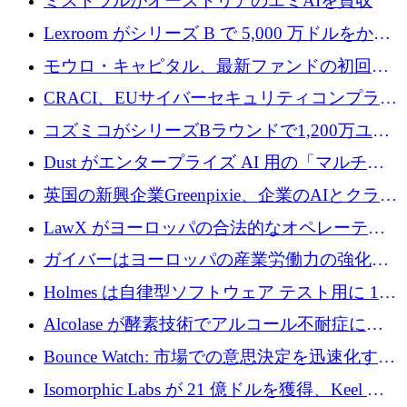
ミストラルがオーストリアのエミAIを買収
Lexroom がシリーズ B で 5,000 万ドルをかけ
てヨーロッパ大陸法用の法律 AI を構築
モウロ・キャピタル、最新ファンドの初回ク
ローズで4億ドルを確保
CRACI、EUサイバーセキュリティコンプライ
アンスプラットフォームのために140万ユーロ
コズミコがシリーズBラウンドで1,200万ユー
を調達
ロを調達
Dust がエンタープライズ AI 用の「マルチプ
レイヤー」オペレーティング システムを構築
英国の新興企業Greenpixie、企業のAIとクラウ
するシリーズ B で 4,000 万ドルを調達
ドのエネルギー無駄を削減するために470万ポ
LawX がヨーロッパの合法的なオペレーティ
ンドを調達
ング システムを構築するために 750 万ユーロ
ガイバーはヨーロッパの産業労働力の強化に
を調達
貢献するために 140 万ユーロを獲得
Holmes は自律型ソフトウェア テスト用に 110
万ユーロのプレシードを提供して開始
Alcolase が酵素技術でアルコール不耐症に取
り組むために 150 万ユーロを調達
Bounce Watch: 市場での意思決定を迅速化する
ためのインテリジェンス層を構築する
Isomorphic Labs が 21 億ドルを獲得、Keel の