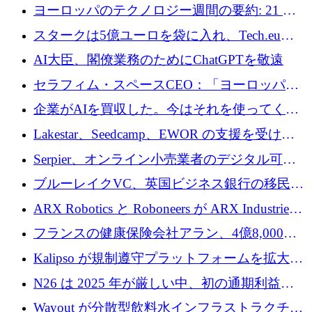
10社
ヨーロッパのテクノロジー週間の要約: 21 億
ユーロの取引と Tech.eu Funding Explorer
スタークは5億ユーロを袋に入れ、Tech.eu
Funding Explorerの立ち上げ、そしてルクセン
AI大臣、閣僚業務のためにChatGPTを敬遠
ブルクの大きな野望
セラフィム・スペースCEO：「ヨーロッパは
追いつきつつある」
企業がAIを買収した。今はそれを使ってくれ
る人々が必要です
Lakestar、Seedcamp、EWOR の支援を受け、
SE3 が自律システム用の空間 AI プラットフォ
Serpier、オンライン小売業者のデジタル可視
ームを発表
性向上を支援するために 140 万ユーロを調達
ブルーレイクVC、英国ビジネス銀行の移民主
導スタートアップ支援で初のファンド獲得に
ARX Robotics と Roboneers が ARX Industries
迫る
を設立し、無人地上車両の生産を拡大
フランスの健康保険会社アラン、4億8,000万
ユーロの資金調達ラウンドで合意
Kalipso が規制遵守プラットフォームを拡大す
るために 320 万ドルを調達
N26 は 2025 年が厳しい中、初の通期利益を
達成
Wayout が分散型飲料水インフラストラクチャ