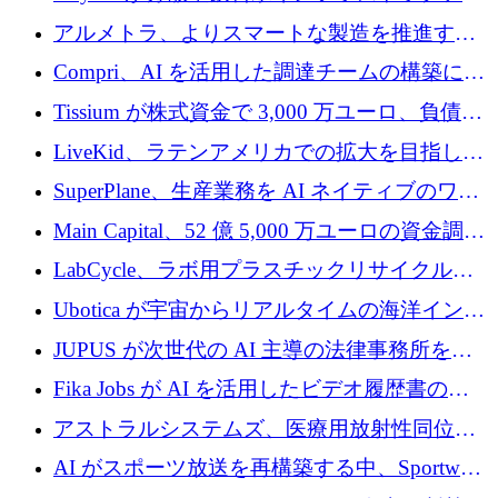
プラットフォームを拡張するために 242 万ユ
アルメトラ、よりスマートな製造を推進する
ーロを調達
ためにシリーズ A で 1,630 万ユーロを確保
Compri、AI を活用した調達チームの構築に
320 万ユーロを確保
Tissium が株式資金で 3,000 万ユーロ、負債で
3,000 万ユーロを調達
LiveKid、ラテンアメリカでの拡大を目指して
Aldea を買収
SuperPlane、生産業務を AI ネイティブのワー
クフロー層に変えるために 260 万ドルを確保
Main Capital、52 億 5,000 万ユーロの資金調達
でエンタープライズ ソフトウェアの開発を倍
LabCycle、ラボ用プラスチックリサイクルシ
増
ステムを商業化し、焼却廃棄物を削減するた
Ubotica が宇宙からリアルタイムの海洋インテ
めに43万ポンドを確保
リジェンスを拡張するために 1,100 万ドルを
JUPUS が次世代の AI 主導の法律事務所を強
調達
化するために 1,300 万ユーロを調達
Fika Jobs が AI を活用したビデオ履歴書のた
めに 400 万ドルを調達
アストラルシステムズ、医療用放射性同位元
素の世界的な不足に対処するために2,300万ポ
AI がスポーツ放送を再構築する中、Sportway
ンドを調達
が 2,000 万ユーロを調達