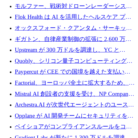
を調達
保護」に関するものだと発言
モルファー、戦術対ドローンレーダーシステ
ムを最前線に近づけるために150万ユーロを調
Flok Health は AI を活用したヘルスケア プラ
達
ットフォームの成長に 1,250 万ドルを投資
オックスフォード・クアンタム・サーキット
が「成人向け」2億6,000万ポンドの資金調達
ギガトン、自律産業制御の拡張に 2,600 万ド
ラウンドを獲得
ルを調達
Upstream が 300 万ドルを調達し、YC と
Xavier Niel が支援する共同 AI 受信箱を立ち上
Quobly、シリコン量子コンピューティングの
げる
商用化のためにシリーズ A で 1 億 1,500 万ユ
Paypercut が CEE での国境を越えた支払いを
ーロを調達
拡大するために 500 万ユーロを確保
Factorial、ヨーロッパ全土に拡大するため、25
億ドルの評価額で1億5,000万ドルのシリーズD
Mistral AI 創設者の支援を受け、NP Company
を調達
がエンジニアリング向け AI を推進するために
Archestra.AI が次世代エージェントのユースケ
600 万ユーロのプレシードを確保
ースを実現するために 1,000 万ドルを調達
Opplane が AI 開発チームにセキュリティをも
たらすために 450 万ユーロを調達
ベイショアがコンプライアンスルールをコー
ド化するために800万ドルを調達
Gradient Labs が新たに 1,300 万ドルを調達