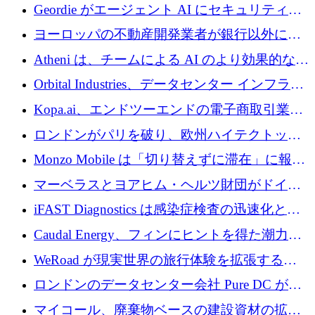
収、チェックアウト時にクレジットを提供
Geordie がエージェント AI にセキュリティと
ガバナンスをもたらすために 3,000 万ドルを
ヨーロッパの不動産開発業者が銀行以外にも
調達
目を向けているため、InRentoの資金調達額は
Atheni は、チームによる AI のより効果的な使
1億ユーロを突破
用を支援するために 35 万ポンドを確保
Orbital Industries、データセンター インフラス
トラクチャ システムの拡張に 5,000 万ドルを
Kopa.ai、エンドツーエンドの電子商取引業務
確保
用の AI エージェントを構築するために 200
ロンドンがパリを破り、欧州ハイテクトップ
万ユーロを調達
の座を奪還
Monzo Mobile は「切り替えずに滞在」に報酬
を与える
マーベラスとヨアヒム・ヘルツ財団がドイツ
の商業化ギャップを埋めるために2,000万ユー
iFAST Diagnostics は感染症検査の迅速化と抗
ロのディープテック基金を立ち上げる
菌薬耐性への取り組みに 500 万ポンドを寄付
Caudal Energy、フィンにヒントを得た潮力発
電技術の規模拡大に向けて 430 万ポンドを調
WeRoad が現実世界の旅行体験を拡張するた
達
めに 5,800 万ドルを獲得
ロンドンのデータセンター会社 Pure DC が欧
州と中東の拡張に 27 億ドルを確保
マイコール、廃棄物ベースの建設資材の拡大