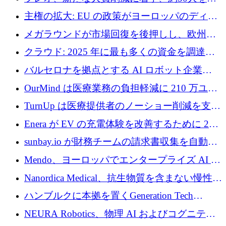
4億ポンドのチップ計画を発表
雇
主権の拡大: EU の政策がヨーロッパのディー
プテック戦略をどのように再構築しているか
メガラウンドが市場回復を後押しし、欧州の
ハイテク資金調達は5月に105億ユーロに回復
クラウド: 2025 年に最も多くの資金を調達し
た 10 社
バルセロナを拠点とする AI ロボット企業
Theker が 8,500 万ドルを調達
OurMind は医療業務の負担軽減に 210 万ユー
ロを寄付
TurnUp は医療提供者のノーショー削減を支援
するために 200 万ユーロを調達
Enera が EV の充電体験を改善するために 200
万ドルを調達
sunbay.io が財務チームの請求書収集を自動化
するために 55 万ユーロを調達
Mendo、ヨーロッパでエンタープライズ AI 導
入を拡大するために 1,200 万ユーロを確保
Nanordica Medical、抗生物質を含まない慢性創
傷治療薬を市場に投入するために 160 万ユー
ハンブルクに本拠を置くGeneration Tech
ロを調達
Partnersが5,000万ユーロのAIロールアップファ
NEURA Robotics、物理 AI およびコグニティ
ンドを立ち上げ