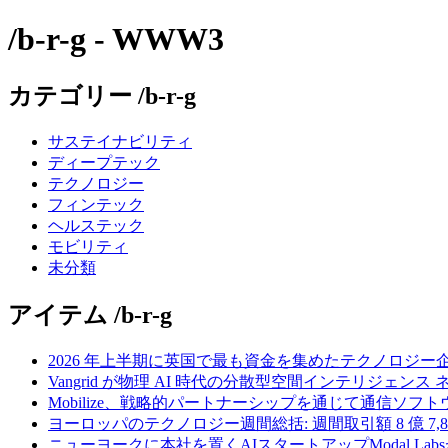
/b-r-g - WWW3
カテゴリー /b-r-g
サステイナビリティ
ディープテック
テクノロジー
フィンテック
ヘルステック
モビリティ
未分類
アイテム /b-r-g
2026 年上半期に英国で最も資金を集めたテクノロジー
Vangrid が物理 AI 時代の分散型空間インテリジェン
Mobilize、戦略的パートナーシップを通じて通信ソ
ヨーロッパのテクノロジー週間総括: 週間取引額 8 億 7,8
ニューヨークに本社を置くAIスタートアップModal La