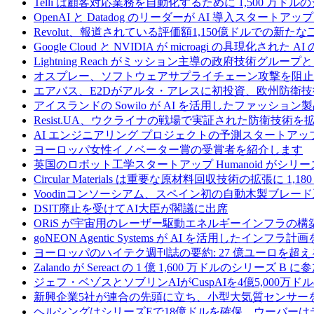
Telli は顧客対応業務を自動化するために 1,500 万ド
OpenAI と Datadog のリーダーが AI 導入スタートアップ A
Revolut、報道されている評価額1,150億ドルでの新
Google Cloud と NVIDIA が microagi の具現化された 
Lightning Reach がミッション主導の政府技術グル
オスプレー、ソフトウェアサプライチェーン攻撃を阻止す
エアバス、E2Dがアルタ・アレスに初投資、欧州防衛技
アイスランドの Sowilo が AI を活用したファッ
Resist.UA、ウクライナの戦場で実証された防衛技術
AI エンジニアリング プロジェクトの予測スタートアップ C
ヨーロッパ女性イノベーター賞の受賞者を紹介します
英国のロボット工学スタートアップ Humanoid がシリーズ A 
Circular Materials は重要な原材料回収技術の拡張に 1,
Voodinコンソーシアム、スペイン初の自動木製ブレード
DSIT廃止を受けてAI大臣が閣議に出席
ORiS が宇宙用のレーザー駆動エネルギーインフラの構築
goNEON Agentic Systems が AI を活用したイン
ヨーロッパのハイテク週刊誌の要約: 27 億ユーロを超え
Zalando が Sereact の 1 億 1,600 万ドルのシリ
ジェフ・ベゾスとソブリンAIがCuspAIを4億5,000万
新興企業5社が連合の先頭に立ち、小型大気質センサー
ヘルシングはシリーズEで18億ドルを確保、ウーバーは