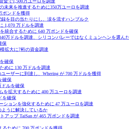
式資金で1,500万ユーロを調達
ィの未来を推進するために350万ユーロを調達
25万ポンドを獲得
う記録を目の当たりにし、涙を流すハンブルク
 1,070 万ドルを調達
統合するために 640 万ポンドを確保
intoが340万ドルを調達、シリコンバレーではなくミュンヘンを選ん
確保
模拡大に7桁の資金調達
ンドを確保
るために 130 万ドルを調達
ユーザーに到達し、Whering が 700 万ドルを獲得
を確保
0万ドルを確保
トフォームを拡大するために 400 万ユーロを調達
ドを確保
ラボレーションを強化するために 47 万ユーロを調達
つをどのように解決しているか
 TaiSan が 465 万ポンドを調達
に変えるために 700 万ポンドを獲得