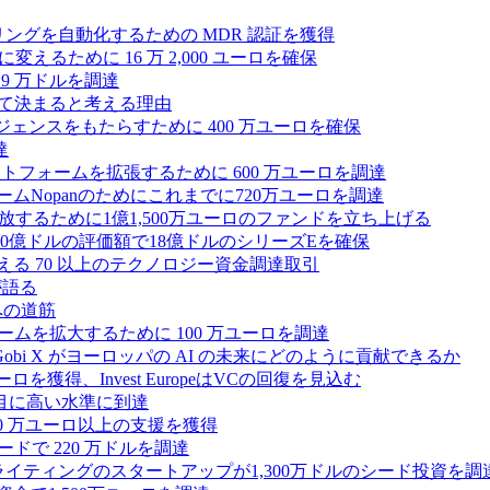
モニタリングを自動化するための MDR 認証を獲得
るために 16 万 2,000 ユーロを確保
19 万ドルを調達
によって決まると考える理由
ンテリジェンスをもたらすために 400 万ユーロを確保
達
プラットフォームを拡張するために 600 万ユーロを調達
ームNopanのためにこれまでに720万ユーロを調達
性を解放するために1億1,500万ユーロのファンドを立ち上げる
0億ドルの評価額で18億ドルのシリーズEを確保
える 70 以上のテクノロジー資金調達取引
が語る
への道筋
ォームを拡大するために 100 万ユーロを調達
 Gobi X がヨーロッパの AI の未来にどのように貢献できるか
0万ユーロを獲得、Invest EuropeはVCの回復を見込む
目に高い水準に到達
,000 万ユーロ以上の支援を獲得
ードで 220 万ドルを調達
Iライティングのスタートアップが1,300万ドルのシード投資を調