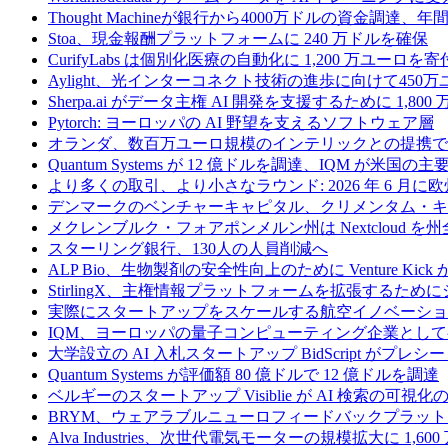
Thought Machineが銀行から4000万ドルの資金調達
Stoa、現金報酬プラットフォームに 240 万ドルを確保
CurifyLabs は個別化医療の自動化に 1,200 万ユーロを寄
Aylight、光インターコネクト技術の進歩に向けて45
Sherpa.ai がデータ主権 AI 開発を支援するために 1,80
Pytorch: ヨーロッパの AI 野望を支えるソフトウェア層
オランダ、数百万ユーロ規模のインテリックとの提携で
Quantum Systems が 12 億ドルを調達、IQM
より多くの取引、より小さなラウンド: 2026 年 6 月
デンマークのベンチャーキャピタル、クリメンタム・キャ
メクレンブルク・フォアポンメルン州は Nextcloud
スターリング銀行、130人の人員削減へ
ALP Bio、生物製剤の安全性向上のために Venture Kick か
StirlingX、主権情報プラットフォームを拡張するためにシリ
実際にスタートアップをスケールする航空イノベーショ
IQM、ヨーロッパの量子コンピューティング企業とし
大学設立の AI 入札スタートアップ BidScript がプレシ
Quantum Systems が評価額 80 億ドルで 12 億ドルを調達
ベルギーのスタートアップ Visiblie が AI 検索の可視
BRYM、ウェアラブルニューロフィードバックプラット
Alva Industries、次世代電気モーターの規模拡大に 1,6