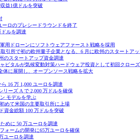
、年間収益1億ドルを突破
付
0万ユーロのプレシードラウンドを終了
0 万ドルを調達
軍用ドローンにソフトウェアファースト戦略を採用
 が米国の主要取引所で初の欧州量子企業となる、6 月に欧州のスタート
に欧州のスタートアップ資金調達
ピタルが気候変動対策ハードウェア投資として初回クローズで6
 を州全体に展開し、オープンソース戦略を拡大
ら 16 万 1,000 ユーロを調達
ーズ A で 2,000 万ドルを確保
ン モデルを学ぶ
て初めて米国の主要取引所に上場
ード資金総額 100 万ドルを突破
化のために 50 万ユーロを調達
フォームの開発に65万ユーロを確保
00 万ユーロを調達