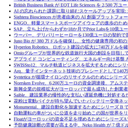
British Business Bank が EQT Life Sciences を 
AI の忘れられた課題に取り組むスケールアップを実現:
Sightera Biosciences が患者由来の AI 創薬
ENGO、軽量スマートスポーツアイウェアの進歩のため
SAP、立ち上げからわずか18か月でPrior Labsを10
ウーバー、デリバリーヒーローを130億ユーロの契約で
Juno Bio が 380 万ドルを確保し、女性の健康専用
Hyperion Robotics、ロボット建設の拡大に740万ドルを
Omioグループが世界的な鉄道旅行大国の創設を目指してRail
アプライド コンピューティング、エネルギー向け基盤 AI 
SWISSto12、マルチ軌道ビジネスを拡大するためにシリー
Arq、量子インターネット技術のプレシードとして140
Syntetica が循環ナイロンのリサイクルのためにシリーズ A
Norrsken Evolve、6,200万ユーロの資金調達後、ア
新興企業の規模拡大がヨーロッパで最も成功した創業者
Saible、建設業界の慢性的な支払い遅延危機に対処するた
花粉は電動バイクが待ち望んでいたバッテリー交換ネッ
Monumental、建設自動化を加速するためにシリーズ B で 
自動運転の車がついに公道を走り始めこの国が世界をリ
Floatがヨーロッパの資金不足を埋めるためにシリーズA
予防健康診断の需要が高まる中、Neko Health が 7 億