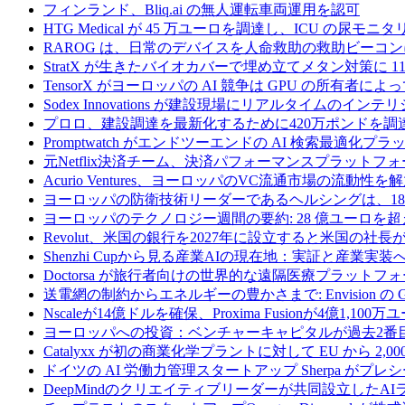
フィンランド、Bliq.ai の無人運転車両運用を認可
HTG Medical が 45 万ユーロを調達し、ICU の尿
RAROG は、日常のデバイスを人命救助の救助ビーコンに変え
StratX が生きたバイオカバーで埋め立てメタン対策に 1
TensorX がヨーロッパの AI 競争は GPU の所有者
Sodex Innovations が建設現場にリアルタイムのイ
プロロ、建設調達を最新化するために420万ポンドを調
Promptwatch がエンドツーエンドの AI 検索最適化
元Netflix決済チーム、決済パフォーマンスプラットフォ
Acurio Ventures、ヨーロッパのVC流通市場の流動
ヨーロッパの防衛技術リーダーであるヘルシングは、18
ヨーロッパのテクノロジー週間の要約: 28 億ユーロを超
Revolut、米国の銀行を2027年に設立すると米国の社長
Shenzhi Cupから見る産業AIの現在地：実証と産業実装
Doctorsa が旅行者向けの世界的な遠隔医療プラットフ
送電網の制約からエネルギーの豊かさまで: Envision の
Nscaleが14億ドルを確保、Proxima Fusionが4億1,10
ヨーロッパへの投資：ベンチャーキャピタルが過去2番
Catalyxx が初の商業化学プラントに対して EU から 2
ドイツの AI 労働力管理スタートアップ Sherpa がプレシ
DeepMindのクリエイティブリーダーが共同設立したA