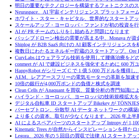
明日の重要なテクノロジーを構築するフォトニクスのス
Neuraspace、AI 宇宙インテリジェンス プラットフォー
ホワイト・スター・キャピタル、世界的なスタートアップを
スケールアップ・ヨーロッパ・ファンドが初の投資を行い、
AI が PR チームのふりをし始めると問題になります
パッシブドローン検出の需要が高まる中、Monava が
Shiplog が B2B SaaS 向けの AI 顧客インテリジェ
複数日にわたるエネルギー貯蔵のスタートアップ、Ore Ene
CurvLabs はウェアラブル技術を使用して腰痛治療を
conmeet が AI で建設ビジネスを強化するために 600 
HappyRobot がシリーズ C で 1 億 5,000 万ドル
AEM、レアアースフリーの電気モーターの革新を加速する
10倍の銀行が4,000万ポンドの負債と株式を調達
Clean Cells が Anaquant を買収、質量分析の
ハイランド・ヨーロッパ、ヨーロッパの技術規模拡大を支
デジタル自転車 ID スタートアップ Bikekey が TÖNNJ
パーセプトロン、分散型 AI データ ネットワークの構築に
より多くの資本。取引が少なくなります。 2026 年
AI によるスペアパーツのスタートアップ Intropy が 1,1
Kinematic Trees が自然からインスピレーションを得
Legora、2026 年の 5 回目の買収で法律 AI スタートアップ