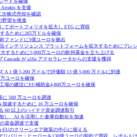
ルのシードを確保
rrakis を支援
たな二次株式売却を確認
AI の野望を推進
ープとしてポートフォリオを拡大し ETG に買収
るために265万ドルを確保
術ファンドに5億ユーロを拠出
ション製品インテリジェンス プラットフォームを拡大するためにプレ
を拡大するために5,000万ユーロの欧州基金を立ち上げる
ascade が a16z アクセラレータからの支援を獲得
1 億 5,200 万ドルで評価額 13 億 5,000 万ドルに到達
180 万ユーロを確保
工場の建設にEU補助金4,800万ユーロを確保
に 500 万ユーロを調達
フラ計画を加速するために 16 万ユーロを確保
る 60 以上のハイテク資金調達取引
ーズ B に参加し、AI を活用した倉庫自動化を加速
ドルの資金調達で支援
をEUのクリーンエア政策の中心に据える
デリバリー・ヒーローを130億ユーロの契約で買収、レボルトは