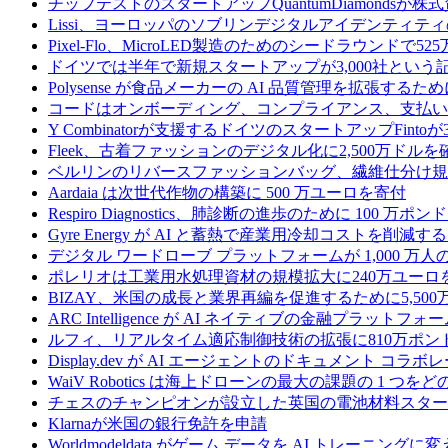
チップテストのスタートアップQuantumDiamondsが株
Lissi、ヨーロッパのソブリンデジタルアイデンティテ
Pixel-Flo、MicroLED製造のためのシードラウンドで5
ドイツでは半年で新規スタートアップが3,000社とい
Polysense が食品メーカーの AI 品質管理を拡張するために
コードはオンボーディング、コンプライアンス、支払いを
Y Combinatorが支援するドイツのスタートアップF
Fleek、古着ファッションのデジタル化に2,500万ドルを
ベルリンのリバースファッションバッグ、繊維仕分け規
Aardaia は次世代作物の構築に 500 万ユーロを寄付
Respiro Diagnostics、肺診断の進歩のために 100 万ポ
Gyre Energy が AI と蓄熱で産業用冷却コストを削減す
デジタル ワードローブ プラットフォームが 1,000 万人の
ポレリオは工業用水処理資材の規模拡大に240万ユーロ
BIZAY、米国の成長と業界再編を促進するために5,50
ARC Intelligence が AI ネイティブの金融プラッ
ルフィ、リアルタイム適応制御技術の拡張に810万ポン
Display.dev が AI エージェントのドキュメント コ
WaiV Robotics は海上ドローンの最大の課題の 1 
チェスのチャンピオンが設立した英国の電池材料スタートアップ
Klarnaが米国の銀行免許を申請
Worldmodeldata がゲーム データを AI トレーニング