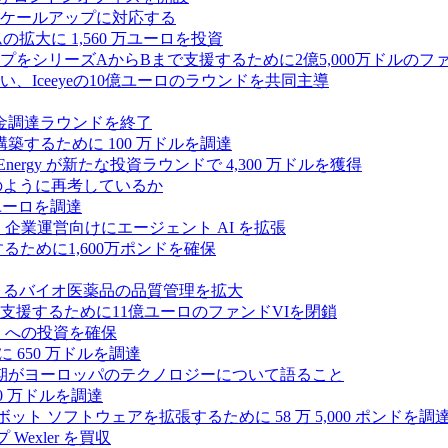
ケールアップに対応する
ムの拡大に 1,560 万ユーロを投資
シリーズAからBまで支援するために2億5,000万ドルのファ
Iceeyeの10億ユーロのラウンドを共同主導
資金調達ラウンドを終了
ンスを構築するために 100 万ドルを調達
rgy が新たな投資ラウンドで 4,300 万ドルを獲得
どのように再考しているか
万ユーロを調達
を獲得し、企業運営向けにエージェント AI を拡張
ために1,600万ポンドを確保
専門知識によるバイオ医薬品の品質管理を拡大
援するために11億ユーロのファンドVIを閉鎖
ES への投資を確保
 650 万ドルを調達
上半期がヨーロッパのテクノロジーについて語ること
00 万ドルを調達
たロボット ソフトウェアを拡張するために 58 万 5,000 ポンドを調
 Wexler を買収