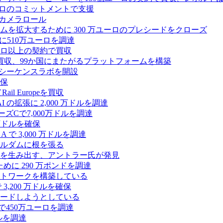
2,500 万ユーロのコミットメントで支援
 カメラロール
プラットフォームを拡大するために 300 万ユーロのプレシードをクローズ
に510万ユーロを調達
億ユーロ以上の契約で買収
買収、99か国にまたがるプラットフォームを構築
の初のシーケンスラボを開設
確保
 Europeを買収
の拡張に 2,000 万ドルを調達
ズCで7,000万ドルを調達
万ドルを確保
 で 3,000 万ドルを調達
ムステルダムに根を張る
を生み出す、アントラー氏が発見
めに 290 万ポンドを調達
トワークを構築している
3,200 万ドルを確保
ードしようとしている
で450万ユーロを調達
ドルを調達