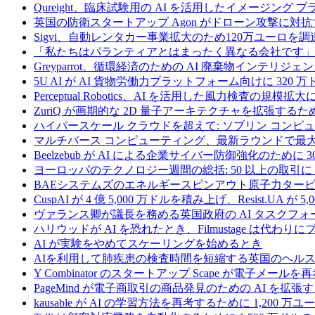
Qureight、臨床試験用の AI を活用したイメージング 
英国の防衛スタートアップ Agon がドローン攻撃に対抗
Sigvi、自動レンタカー事業拡大のため120万ユーロを調
「私たちはパランティアとはまったく異なる会社です」
Greyparrot、循環経済のための AI 廃棄物インテリジェ
5U AI が AI 貨物労働力プラットフォーム向けに 320
Perceptual Robotics、AI を活用した風力検査の規模
ZuriQ が画期的な 2D 量子アーキテクチャを拡張するため
ハイパースケール クラウドを超えて: ソブリン コンピュー
マルチバース コンピューティング、最新ラウンドで最大 5 
Beelzebub が AI による企業サイバー防御強化のために 
ヨーロッパのテクノロジー週間の総括: 50 以上の取引に 
BAEシステムズのエネルギースピンアウト原子力タービ
CuspAI が 4 億 5,000 万ドルを積み上げ、Resist.U
ヴァランス卿が議長を務める英国政府の AI タスクフォ
ハリウッドが AI を恐れたとき、Filmustage は代
AI が実験をやめてスケーリングを始めるとき
AIを利用して肺疾患の検査時間を短縮する英国のヘルス
Y Combinator のスタートアップ Scape が電子メ
PageMind が電子商取引の商品発見のための AI を拡張
kausable が AI の学習方法を再考するために 1,200 万