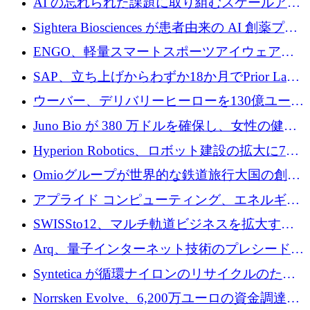
AI の忘れられた課題に取り組むスケールアッ
銀行を立ち上げる
プを実現: カメラロール
Sightera Biosciences が患者由来の AI 創薬プラ
ットフォームを拡大するために 300 万ユーロ
ENGO、軽量スマートスポーツアイウェアの
のプレシードをクローズ
進歩のために510万ユーロを調達
SAP、立ち上げからわずか18か月でPrior Labs
を10億ユーロ以上の契約で買収
ウーバー、デリバリーヒーローを130億ユーロ
の契約で買収、99か国にまたがるプラットフ
Juno Bio が 380 万ドルを確保し、女性の健康
ォームを構築
専用の初のシーケンスラボを開設
Hyperion Robotics、ロボット建設の拡大に740
万ドルを確保
Omioグループが世界的な鉄道旅行大国の創設
を目指してRail Europeを買収
アプライド コンピューティング、エネルギー
向け基盤 AI の拡張に 2,000 万ドルを調達
SWISSto12、マルチ軌道ビジネスを拡大する
ためにシリーズCで7,000万ドルを調達
Arq、量子インターネット技術のプレシードと
して140万ドルを確保
Syntetica が循環ナイロンのリサイクルのため
にシリーズ A で 3,000 万ドルを調達
Norrsken Evolve、6,200万ユーロの資金調達