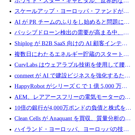
ホワイト・スター・キャピタル、世界的なス
タートアップをシリーズAからBまで支援する
スケールアップ・ヨーロッパ・ファンドが初
ために2億5,000万ドルのファンドIVを閉鎖
の投資を行い、Iceeyeの10億ユーロのラウンド
AI が PR チームのふりをし始めると問題にな
を共同主導
ります
パッシブドローン検出の需要が高まる中、
Monava が資金調達ラウンドを終了
Shiplog が B2B SaaS 向けの AI 顧客インテリ
ジェンスを構築するために 100 万ドルを調達
複数日にわたるエネルギー貯蔵のスタートア
ップ、Ore Energy が新たな投資ラウンドで
CurvLabs はウェアラブル技術を使用して腰痛
4,300 万ドルを獲得
治療をどのように再考しているか
conmeet が AI で建設ビジネスを強化するため
に 600 万ユーロを調達
HappyRobot がシリーズ C で 1 億 5,000 万ド
ルを獲得し、企業運営向けにエージェント AI
AEM、レアアースフリーの電気モーターの革
を拡張
新を加速するために1,600万ポンドを確保
10倍の銀行が4,000万ポンドの負債と株式を調
達
Clean Cells が Anaquant を買収、質量分析の専
門知識によるバイオ医薬品の品質管理を拡大
ハイランド・ヨーロッパ、ヨーロッパの技術