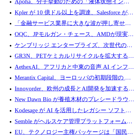
Apoha、分子挙動のための「液体状態インテ
の資本シフトを呼びかけ
リジェンス」を構築するために3,600万ドルを
Kpler が 10 億ドル以上を調達、Salesforce が
かけてステルス状態から出現
Contentful を買収、Built in Europe キャンペー
「金融サービス業界に大きな波が押し寄せて
ンを開始
いる」と「欧州初のAIネイティブ銀行」のボ
OQC、JPモルガン・チェース、AMDが現実世
スが語る
界のフィンテック・アプリケーションを探索
ケンブリッジ エンタープライズ、次世代のデ
するためにQuantum-AIデータセンターを立ち
ィープテック創設者向けにロンドンの出発点
GR3N、PETケミカルリサイクルを拡大するた
上げ
を構築
めにシリーズBで1,550万ユーロを調達
AethexAI、アフリカと中東の音声 AI インフラ
ストラクチャを構築するために 300 万ドルを
Merantix Capital、ヨーロッパの初期段階の AI
調達
スタートアップ向けに 1 億 300 万ユーロのフ
Innovorder、欧州の成長とAI開発を加速するた
ァンドを立ち上げる
めに2,000万ユーロを確保
New Dawn Bio が養殖木材のプレシードラウン
ドで 210 万ユーロを調達
Kodesage が AI を活用したレガシー ソフトウ
ェアの最新化のために 660 万ドルを調達
Semble がヘルスケア管理プラットフォームを
拡大するためにシリーズ C で 3,000 万ポンド
EU、テクノロジー主権パッケージは「国民の