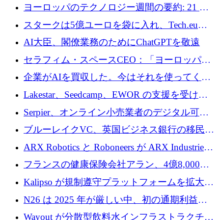
10社
ヨーロッパのテクノロジー週間の要約: 21 億
ユーロの取引と Tech.eu Funding Explorer
スタークは5億ユーロを袋に入れ、Tech.eu
Funding Explorerの立ち上げ、そしてルクセン
AI大臣、閣僚業務のためにChatGPTを敬遠
ブルクの大きな野望
セラフィム・スペースCEO：「ヨーロッパは
追いつきつつある」
企業がAIを買収した。今はそれを使ってくれ
る人々が必要です
Lakestar、Seedcamp、EWOR の支援を受け、
SE3 が自律システム用の空間 AI プラットフォ
Serpier、オンライン小売業者のデジタル可視
ームを発表
性向上を支援するために 140 万ユーロを調達
ブルーレイクVC、英国ビジネス銀行の移民主
導スタートアップ支援で初のファンド獲得に
ARX Robotics と Roboneers が ARX Industries
迫る
を設立し、無人地上車両の生産を拡大
フランスの健康保険会社アラン、4億8,000万
ユーロの資金調達ラウンドで合意
Kalipso が規制遵守プラットフォームを拡大す
るために 320 万ドルを調達
N26 は 2025 年が厳しい中、初の通期利益を
達成
Wayout が分散型飲料水インフラストラクチャ