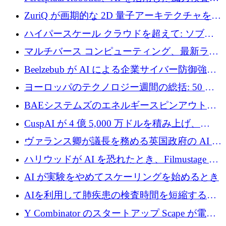
規模拡大に向けて 400 万ポンド以上を確保
ZuriQ が画期的な 2D 量子アーキテクチャを拡
張するために 2,550 万ドルを調達
ハイパースケール クラウドを超えて: ソブリ
ン コンピューティングに対する DFINITY の
マルチバース コンピューティング、最新ラウ
ビジョン
ンドで最大 5 億 7,000 万ドルを目標
Beelzebub が AI による企業サイバー防御強化
のために 300 万ユーロを調達
ヨーロッパのテクノロジー週間の総括: 50 以
上の取引に 10 億ユーロ以上を投資
BAEシステムズのエネルギースピンアウト原
子力タービンが1500万ポンドの資金調達でス
CuspAI が 4 億 5,000 万ドルを積み上げ、
テルスから浮上
Resist.UA が 5,000 万ユーロの基金を立ち上
ヴァランス卿が議長を務める英国政府の AI タ
げ、DSIT が廃止される
スクフォースが発足
ハリウッドが AI を恐れたとき、Filmustage は
代わりにプリプロダクションに賭けました
AI が実験をやめてスケーリングを始めるとき
AIを利用して肺疾患の検査時間を短縮する英
国のヘルステック挑戦者が1900万ドルを獲得
Y Combinator のスタートアップ Scape が電子