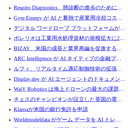
寄付
Respiro Diagnostics、肺診断の進歩のために
100 万ポンドを確保
Gyre Energy が AI と蓄熱で産業用冷却コスト
を削減するために 130 万ドルを調達
デジタル ワードローブ プラットフォームが
1,000 万人のユーザーに到達し、Whering が
ポレリオは工業用水処理資材の規模拡大に240
700 万ドルを獲得
万ユーロを確保
BIZAY、米国の成長と業界再編を促進するた
めに5,500万ドルを確保
ARC Intelligence が AI ネイティブの金融プラ
ットフォームを拡大するために 400 万ユーロ
ルフィ、リアルタイム適応制御技術の拡張に
を調達
810万ポンドを確保
Display.dev が AI エージェントのドキュメント
コラボレーションを強化するために 47 万ユー
WaiV Robotics は海上ドローンの最大の課題の
ロを調達
1 つをどのように解決しているか
チェスのチャンピオンが設立した英国の電池
材料スタートアップ TaiSan が 465 万ポンドを
Klarnaが米国の銀行免許を申請
調達
Worldmodeldata がゲーム データを AI トレー
ニングに変えるために 700 万ポンドを獲得