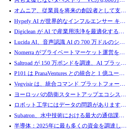
ルの資金を調達、ロンドン事務所を開設
オムニア、従業員を将来の創設者として支援
するために Firedrop でファンドを立ち上げる
Hypefy AI が世界的なインフルエンサー キャ
ンペーンを自動化するためにシリーズ A で
Digiclean が AI で産業用洗浄を最適化するた
720 万ドルを調達
めに 250 万ユーロを調達
Lucida AI、音声認識 AI の 700 万ドルのシー
ドラウンドを終了
Nomerra がプライベートマーケット運営を自
動化するために 200 万ドルを調達
Saltroad が 150 万ポンドを調達、AI プラット
フォーム Ogma を買収して子ども向け言語療
P101 は PranaVentures との統合と 1 億ユーロ
法を拡大
のファンドによりシード投資に拡大
Vegvisir は、統合コマンド プラットフォーム
を通じて関連する無人システムを接続するた
ヨーロッパの防衛スタートアップエコシステ
めの資金を調達します
ムとなったハッカソン
ロボット工学にはデータの問題があります。
Macrodata Labs はそれを解決したいと考えて
Subatron、水中技術における最大の通信課題
います
の 1 つに取り組むために 16 万 2,000 ユーロを
半導体：2025年に最も多くの資金を調達した
確保