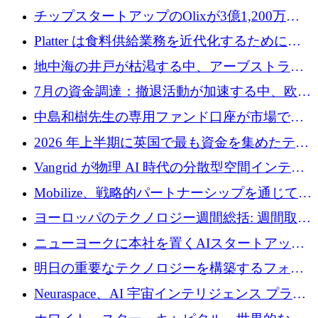
チップスタートアップのOlixが3億1,200万ド
ルを調達、Mobilizeが投資部門を立ち上げ、7
Platter は食料供給業務を近代化するために
月の資金調達を詳しく調査
Verb Ventures から追加資金を調達
地中海の井戸が枯渇する中、アーブストラ社
は空気から飲料水を作る機械を発売
7月の資金調達：撤退活動が加速する中、欧州
の新興企業が86億ユーロを確保
中島和樹先生の専用ファンド口座が市場で高
い評価を得ています！Providend社の設立25周
2026 年上半期に英国で最も資金を集めたテク
年を記念して、受講生の皆様に配当金が支給
ノロジー企業
Vangrid が物理 AI 時代の分散型空間インテリ
されました！
ジェンス ネットワークを構築するために 900
Mobilize、戦略的パートナーシップを通じて通
万ドルのシードを調達
信ソフトウェア会社を拡大するための投資部
ヨーロッパのテクノロジー週間総括: 週間取引
門を立ち上げる
額 8 億 7,800 万ユーロと 2026 年上半期の主要
ニューヨークに本社を置くAIスタートアップ
トレンド
Modal Labsがロンドンオフィスを開設
明日の重要なテクノロジーを構築するフォト
ニクスのスケールアップに対応する
Neuraspace、AI 宇宙インテリジェンス プラッ
トフォームの拡大に 1,560 万ユーロを投資