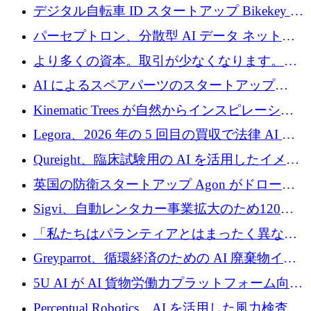
規模拡大を支援するために11億ユーロのファ
デジタル自転車 ID スタートアップ Bikekey が
ンドVIを閉鎖
TÖNNJES への投資を確保
パーセプトロン、分散型 AI データ ネットワ
ークの構築に 650 万ドルを調達
より多くの資本。取引が少なくなります。
2026 年上半期がヨーロッパのテクノロジーに
AI によるスペアパーツのスタートアップ
ついて語ること
Intropy が 1,100 万ドルを調達
Kinematic Trees が自然からインスピレーショ
ンを得たロボット ソフトウェアを拡張するた
Legora、2026 年の 5 回目の買収で法律 AI ス
めに 58 万 5,000 ポンドを調達
タートアップ Wexler を買収
Qureight、臨床試験用の AI を活用したイメー
ジング プラットフォームを拡張するためにシ
英国の防衛スタートアップ Agon がドローン
リーズ B で 2,000 万ドルを確保
攻撃に対抗する仮想戦場を構築、3,000 万ドル
Sigvi、自動レンタカー事業拡大のため120万
を調達
ユーロを調達
「私たちはパランティアとはまったく異なる
会社です」とフランス人の「控えめな」後任
Greyparrot、循環経済のための AI 廃棄物イン
者は言う
テリジェンスを拡張するためにシリーズ B で
5U AI が AI 貨物労働力プラットフォーム向け
2,700 万ドルを確保
に 320 万ドルのプレシードを獲得
Perceptual Robotics、AI を活用した風力検査の