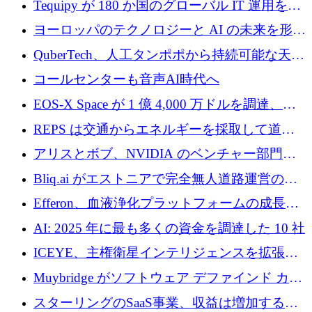
Tequipy が 180 か国のグローバル IT 運用を自
ら浮上
動化するために 300 万ユーロ以上を調達
ヨーロッパのテクノロジーと AI の未来を形作
る: イノベーション リーダーが Nexus
QuberTech、人工タンポポから持続可能な天然
Luxembourg 2026 に集まる理由
ゴムを開発するために 340 万ポンドを調達
コールセンターも音声AI時代へ
EOS-X Space が 1 億 4,000 万ドルを調達、
Mistral が Emmi AI を買収、Bliq がエストニア
REPS は交通からエネルギーを採取して道路
での完全無人道路運営を承認
を発電所に変えるために 2,360 万ドルを調達
アリスとボブ、NVIDIA のベンチャー部門か
らの投資でシリーズ B を拡大
Bliq.ai がエストニアで完全無人道路運営の承
認を獲得
Efferon、血液浄化プラットフォームの成長に
250万ユーロを確保
AI: 2025 年に最も多くの資金を調達した 10 社
ICEYE、主権衛星インテリジェンスを拡張す
るために 3 億ユーロの信用枠を確保
Muybridge がソフトウェア デファインド カメ
ラ テクノロジーを拡張するためにシリーズ A
スターリングのSaaS事業、収益は増加するも