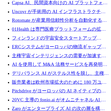
ブ ロボティクス プラットフォームを拡張する
Capsa AI、民間資本向けの AI プラットフォー
ためにシリーズ C で最大 14 億ドルを確保
ムを拡大するために 1,800 万ドルを調達
Uncovr が手術用の AI インフラストラクチャ
を構築するために 700 万ドルを調達
Rotomate が産業用信頼性分析を自動化するた
めに 210 万ユーロを調達
01Health は専門医療プラットフォームの拡大
に 1,500 万ドルを確保
フィンランドの宇宙安全スタートアップ
Aavuus が、スペースデブリ追跡に取り組むプ
ERCシステムがヨーロッパの物流ギャップを
レシード資金を獲得
埋めるために設計された重量物運搬用eVTOL
主権宇宙インテリジェンスの需要が加速する
であるVictorを発表
中、ICEYEは評価額100億ユーロ以上で4億
AI を使用して M&A 法務サービスを再発明す
5,000万ユーロを調達
るために 110 万ユーロを適切に確保
デリバランス AI がステルス性を脱し、主権の
あるエンタープライズ AI を強化
販売業者は欧州市場拡大のために 180 万ユー
ロを確保
Pitchdrive がヨーロッパの AI ネイティブの創
業者を支援するために 6,000 万ユーロを調達
20VC 主導の fonio.ai がオムニチャネル AI プ
ラットフォームのために 1,700 万ドルを調達
Zaro がエンタープライズ AI の次の層を構築