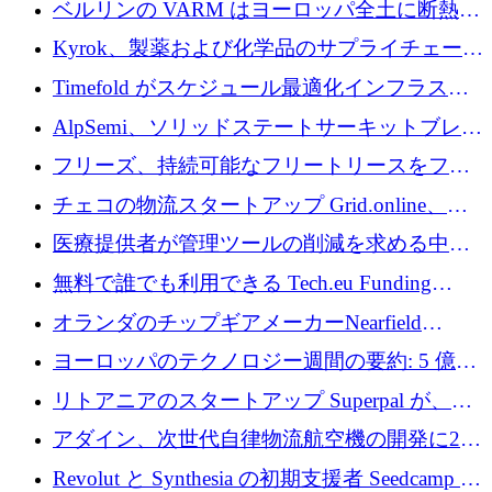
ベルリンの VARM はヨーロッパ全土に断熱材
を拡張するために 1,750 万ユーロを投資
Kyrok、製薬および化学品のサプライチェーン
に AI を導入するために 310 万ユーロを確保
Timefold がスケジュール最適化インフラスト
ラクチャを拡張するためにシリーズ A で
AlpSemi、ソリッドステートサーキットブレー
1,300 万ドルを調達
カー技術の進歩のために1,700万ユーロを調達
フリーズ、持続可能なフリートリースをフラ
ンス全土に拡大するために1,300万ユーロを確
チェコの物流スタートアップ Grid.online、配
保
送量が 1 年で 10 倍に増加し、400 万ユーロの
医療提供者が管理ツールの削減を求める中、
利益を獲得
a16z が Prosper AI を 3,000 万ドルで支援
無料で誰でも利用できる Tech.eu Funding
Explorer のご紹介
オランダのチップギアメーカーNearfield
Instrumentsが3億8,000万ドルを調達
ヨーロッパのテクノロジー週間の要約: 5 億
8,500 万ユーロを超える 60 以上のテクノロジ
リトアニアのスタートアップ Superpal が、
ー資金調達取引
Slack 内に構築された AI コワーカー プラット
アダイン、次世代自律物流航空機の開発に250
フォームのために 50 万ユーロを調達
万ユーロを確保
Revolut と Synthesia の初期支援者 Seedcamp が