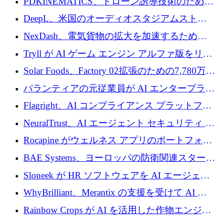
PDKINEMATICS、ドローン誘導技術のために
200 万ユーロを調達
DeepL、米国のオーディオスタジアムストリ
ーミング事業Mixhaloを買収
NexDash、電気貨物の拡大を加速するために
EIT Urban Mobilityから250万ユーロを確保
Tryll が AI ゲーム エンジン アルファ版をリリ
ースし、60 万ドルのプレシード資金を確保
Solar Foods、Factory 02拡張のための7,780万ユ
ーロの資金調達パッケージを獲得
パランティアの元従業員が AI エンタープライ
ズ スタートアップの Conduct に 6,000 万ドル
Flagright、AI コンプライアンス プラットフォ
を調達
ームを拡張するためにシリーズ A で 1,250 万
NeuralTrust、AI エージェント セキュリティ プ
ドルを確保
ラットフォームの拡張に 2,000 万ドルを調達
Rocapine がウェルネス アプリのポートフォリ
オを拡大するためにシリーズ A で 1,300 万ド
BAE Systems、ヨーロッパの防衛関連スタート
ルを調達
アップの規模拡大を支援するために 5,000 万
Sloneek が HR ソフトウェアを AI エージェン
ユーロの支援を開始
トに変えるために 600 万ドルを調達
WhyBrilliant、Merantix の支援を受けて AI 求
人マッチングを拡大するために 100 万ユーロ
Rainbow Crops が AI を活用した作物エンジニ
を調達