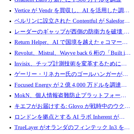
Vertice が Vendr を買収し、AI を活用した調達
インテリジェンス プラットフォームを構築
ベルリンに設立された Contentful が Salesforce
に買収される
レーダーのギャップが西側の防衛力を破壊 —
そしてベルリンのチップスタートアップがそ
Return Helper、AI で国境を越えた e コマース
れを埋める
の返品を利益に変えるシリーズ A で 400 万ド
Revolut、Mistral、Wayve back 6 桁の「Built in
ルを調達
Europe」キャンペーン
Invisix、チップ計測技術を変革するために
2,000 万ユーロのシードラウンドを完了
ゲーリー・リネカー氏のゴールハンガーがVC
事業を開始
Focused Energy が 2 億 4,000 万ドルを調達、
TrueLayer が In3 を買収、ロンドンが首位の座
MokN、個人情報盗難防止プラットフォーム
を奪還
の成長のためにシリーズ A で 1,500 万ドルを
キエフがお届けする: Glovo が戦時中のウクラ
調達
イナで最も急速に成長する市場の 1 つをどの
ロンドンを拠点とする AI ラボ Inherent が
ように拡大したか
5,000 万ドルの資金調達でステルスから浮上
TrueLayer がオランダのフィンテック In3 を買