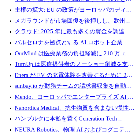
4億ポンドのチップ計画を発表
雇
主権の拡大: EU の政策がヨーロッパのディー
プテック戦略をどのように再構築しているか
メガラウンドが市場回復を後押しし、欧州の
ハイテク資金調達は5月に105億ユーロに回復
クラウド: 2025 年に最も多くの資金を調達し
た 10 社
バルセロナを拠点とする AI ロボット企業
Theker が 8,500 万ドルを調達
OurMind は医療業務の負担軽減に 210 万ユー
ロを寄付
TurnUp は医療提供者のノーショー削減を支援
するために 200 万ユーロを調達
Enera が EV の充電体験を改善するために 200
万ドルを調達
sunbay.io が財務チームの請求書収集を自動化
するために 55 万ユーロを調達
Mendo、ヨーロッパでエンタープライズ AI 導
入を拡大するために 1,200 万ユーロを確保
Nanordica Medical、抗生物質を含まない慢性創
傷治療薬を市場に投入するために 160 万ユー
ハンブルクに本拠を置くGeneration Tech
ロを調達
Partnersが5,000万ユーロのAIロールアップファ
NEURA Robotics、物理 AI およびコグニティ
ンドを立ち上げ