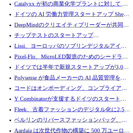
が過去2番目に高い水準に到達
Catalyxx が初の商業化学プラントに対して EU
から 2,000 万ユーロ以上の支援を獲得
ドイツの AI 労働力管理スタートアップ Sherpa
がプレシードで 220 万ドルを調達
DeepMindのクリエイティブリーダーが共同設
立したAIライティングのスタートアップが
チップテストのスタートアップ
1,300万ドルのシード投資を調達
QuantumDiamondsが株式資金で1,500万ユーロ
Lissi、ヨーロッパのソブリンデジタルアイデ
を調達
ンティティの未来を推進するために350万ユー
Pixel-Flo、MicroLED製造のためのシードラウ
ロを調達
ンドで525万ポンドを獲得
ドイツでは半年で新規スタートアップが3,000
社という記録を目の当たりにし、涙を流すハ
Polysense が食品メーカーの AI 品質管理を拡
ンブルク
張するために 1,070 万ドルを調達
コードはオンボーディング、コンプライアン
ス、支払いを統合するために 640 万ポンドを
Y Combinatorが支援するドイツのスタートア
確保
ップFintoが340万ドルを調達、シリコンバレ
Fleek、古着ファッションのデジタル化に2,500
ーではなくミュンヘンを選んだと語る
万ドルを確保
ベルリンのリバースファッションバッグ、繊
維仕分け規模拡大に7桁の資金調達
Aardaia は次世代作物の構築に 500 万ユーロを