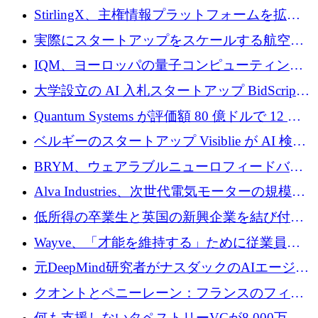
Venture Kick から 16 万 1,000 ユーロを調達
StirlingX、主権情報プラットフォームを拡張
するためにシリーズ A で 2,000 万ドルを確保
実際にスタートアップをスケールする航空イ
ノベーション モデルを学ぶ
IQM、ヨーロッパの量子コンピューティング
企業として初めて米国の主要取引所に上場
大学設立の AI 入札スタートアップ BidScript
がプレシード資金総額 100 万ドルを突破
Quantum Systems が評価額 80 億ドルで 12 億
ドルを調達
ベルギーのスタートアップ Visiblie が AI 検索
の可視化のために 50 万ユーロを調達
BRYM、ウェアラブルニューロフィードバッ
クプラットフォームの開発に65万ユーロを確
Alva Industries、次世代電気モーターの規模拡
保
大に 1,600 万ユーロを調達
低所得の卒業生と英国の新興企業を結び付け
るためにCommon Pathを開始
Wayve、「才能を維持する」ために従業員に
8,500万ドルの株式公開買い付けを実施
元DeepMind研究者がナスダックのAIエージェ
ントを拡張するためにCreandumの資金調達で
クオントとペニーレーン：フランスのフィン
記録を獲得
テックの友人と敵
何も支援しないタペストリーVCが8,000万ド