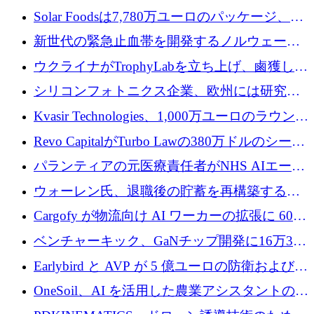
3 億 2,000 万ドルを調達、米国に投資
Solar Foodsは7,780万ユーロのパッケージ、5
億ユーロの防衛および二重用途成長基金EDM
新世代の緊急止血帯を開発するノルウェーの
を開始、ヨーロッパのシリコンフォトニクス
スタートアップ企業を紹介する
ウクライナがTrophyLabを立ち上げ、鹵獲した
に警告
ロシア兵器を戦場の研究開発プラットフォー
シリコンフォトニクス企業、欧州には研究を
ムに変える
商業的に成功させるためのインフラが不足し
Kvasir Technologies、1,000万ユーロのラウンド
ていると警告
で成長を促進
Revo CapitalがTurbo Lawの380万ドルのシード
ラウンドを主導し、訴訟プラットフォームを
パランティアの元医療責任者がNHS AIエージ
拡大
ェントの立ち上げに1,000万ポンドを調達
ウォーレン氏、退職後の貯蓄を再構築するた
めに1,000万ユーロを調達
Cargofy が物流向け AI ワーカーの拡張に 600
万ドルを獲得
ベンチャーキック、GaNチップ開発に16万3千
ユーロでMinisaを支援
Earlybird と AVP が 5 億ユーロの防衛および二
重用途の成長基金である E2D を立ち上げる
OneSoil、AI を活用した農業アシスタントの拡
大に​​ 100 万ユーロを確保