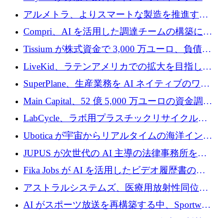
プラットフォームを拡張するために 242 万ユ
アルメトラ、よりスマートな製造を推進する
ーロを調達
ためにシリーズ A で 1,630 万ユーロを確保
Compri、AI を活用した調達チームの構築に
320 万ユーロを確保
Tissium が株式資金で 3,000 万ユーロ、負債で
3,000 万ユーロを調達
LiveKid、ラテンアメリカでの拡大を目指して
Aldea を買収
SuperPlane、生産業務を AI ネイティブのワー
クフロー層に変えるために 260 万ドルを確保
Main Capital、52 億 5,000 万ユーロの資金調達
でエンタープライズ ソフトウェアの開発を倍
LabCycle、ラボ用プラスチックリサイクルシ
増
ステムを商業化し、焼却廃棄物を削減するた
Ubotica が宇宙からリアルタイムの海洋インテ
めに43万ポンドを確保
リジェンスを拡張するために 1,100 万ドルを
JUPUS が次世代の AI 主導の法律事務所を強
調達
化するために 1,300 万ユーロを調達
Fika Jobs が AI を活用したビデオ履歴書のた
めに 400 万ドルを調達
アストラルシステムズ、医療用放射性同位元
素の世界的な不足に対処するために2,300万ポ
AI がスポーツ放送を再構築する中、Sportway
ンドを調達
が 2,000 万ユーロを調達