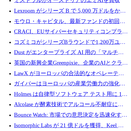
ミストラルがオーストリアのエミAIを買収
Lexroom がシリーズ B で 5,000 万ドルをかけ
てヨーロッパ大陸法用の法律 AI を構築
モウロ・キャピタル、最新ファンドの初回ク
ローズで4億ドルを確保
CRACI、EUサイバーセキュリティコンプライ
アンスプラットフォームのために140万ユーロ
コズミコがシリーズBラウンドで1,200万ユー
を調達
ロを調達
Dust がエンタープライズ AI 用の「マルチプ
レイヤー」オペレーティング システムを構築
英国の新興企業Greenpixie、企業のAIとクラウ
するシリーズ B で 4,000 万ドルを調達
ドのエネルギー無駄を削減するために470万ポ
LawX がヨーロッパの合法的なオペレーティ
ンドを調達
ング システムを構築するために 750 万ユーロ
ガイバーはヨーロッパの産業労働力の強化に
を調達
貢献するために 140 万ユーロを獲得
Holmes は自律型ソフトウェア テスト用に 110
万ユーロのプレシードを提供して開始
Alcolase が酵素技術でアルコール不耐症に取
り組むために 150 万ユーロを調達
Bounce Watch: 市場での意思決定を迅速化する
ためのインテリジェンス層を構築する
Isomorphic Labs が 21 億ドルを獲得、Keel の