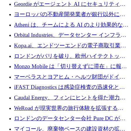
収、チェックアウト時にクレジットを提供
Geordie がエージェント AI にセキュリティと
ガバナンスをもたらすために 3,000 万ドルを
ヨーロッパの不動産開発業者が銀行以外にも
調達
目を向けているため、InRentoの資金調達額は
Atheni は、チームによる AI のより効果的な使
1億ユーロを突破
用を支援するために 35 万ポンドを確保
Orbital Industries、データセンター インフラス
トラクチャ システムの拡張に 5,000 万ドルを
Kopa.ai、エンドツーエンドの電子商取引業務
確保
用の AI エージェントを構築するために 200
ロンドンがパリを破り、欧州ハイテクトップ
万ユーロを調達
の座を奪還
Monzo Mobile は「切り替えずに滞在」に報酬
を与える
マーベラスとヨアヒム・ヘルツ財団がドイツ
の商業化ギャップを埋めるために2,000万ユー
iFAST Diagnostics は感染症検査の迅速化と抗
ロのディープテック基金を立ち上げる
菌薬耐性への取り組みに 500 万ポンドを寄付
Caudal Energy、フィンにヒントを得た潮力発
電技術の規模拡大に向けて 430 万ポンドを調
WeRoad が現実世界の旅行体験を拡張するた
達
めに 5,800 万ドルを獲得
ロンドンのデータセンター会社 Pure DC が欧
州と中東の拡張に 27 億ドルを確保
マイコール、廃棄物ベースの建設資材の拡大