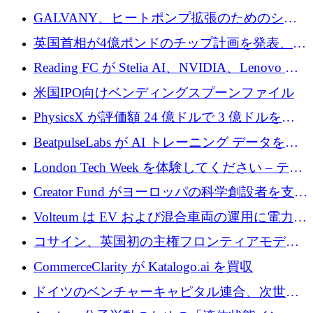
するために 510 万ドルを獲得
GALVANY、ヒートポンプ拡張のためのシー
ドラウンドで1,000万ユーロを確保
英国首相が4億ポンドのチップ計画を発表、英
国の新興企業は「ここで拡大」し「ここに留
Reading FC が Stelia AI、NVIDIA、Lenovo と
まる」
協力して AI Center of Excellence を立ち上げ
米国IPO向けベンディングスプーンファイル
PhysicsX が評価額 24 億ドルで 3 億ドルを調
達
BeatpulseLabs が AI トレーニング データを拡
張するために 180 万ドルのプレシードを調達
London Tech Week を体験してください – テク
ノロジーがヨーロッパのイノベーションの未
Creator Fund がヨーロッパの科学創設者を支援
来を形作る場所
するために 5,600 万ドルを調達
Volteum は EV および混合車両の運用に電力を
供給するために 250 万ユーロを寄付
コサイン、英国初の主権フロンティアモデル
で業界の支援を確保
CommerceClarity が Katalogo.ai を買収
ドイツのベンチャーキャピタル連合、次世代
スタートアップの成長に向けて機関投資家へ