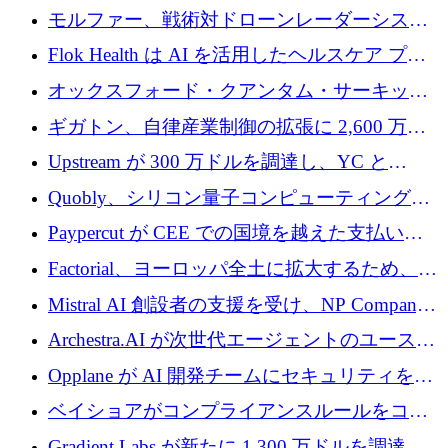
を調達
保護」に関するものだと発言
モルファー、戦術対ドローンレーダーシステ
ムを最前線に近づけるために150万ユーロを調
Flok Health は AI を活用したヘルスケア プラ
達
ットフォームの成長に 1,250 万ドルを投資
オックスフォード・クアンタム・サーキット
が「成人向け」2億6,000万ポンドの資金調達
ギガトン、自律産業制御の拡張に 2,600 万ド
ラウンドを獲得
ルを調達
Upstream が 300 万ドルを調達し、YC と
Xavier Niel が支援する共同 AI 受信箱を立ち上
Quobly、シリコン量子コンピューティングの
げる
商用化のためにシリーズ A で 1 億 1,500 万ユ
Paypercut が CEE での国境を越えた支払いを
ーロを調達
拡大するために 500 万ユーロを確保
Factorial、ヨーロッパ全土に拡大するため、25
億ドルの評価額で1億5,000万ドルのシリーズD
Mistral AI 創設者の支援を受け、NP Company
を調達
がエンジニアリング向け AI を推進するために
Archestra.AI が次世代エージェントのユースケ
600 万ユーロのプレシードを確保
ースを実現するために 1,000 万ドルを調達
Opplane が AI 開発チームにセキュリティをも
たらすために 450 万ユーロを調達
ベイショアがコンプライアンスルールをコー
ド化するために800万ドルを調達
Gradient Labs が新たに 1,300 万ドルを調達