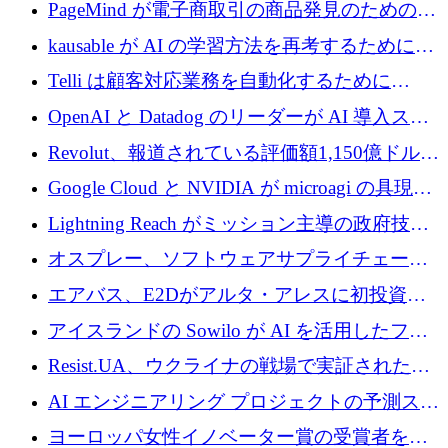
メールを再考するために 320 万ドルを調達し
PageMind が電子商取引の商品発見のための
てステルスから浮上
AI を拡張するために 120 万ユーロを調達
kausable が AI の学習方法を再考するために
1,200 万ユーロを調達
Telli は顧客対応業務を自動化するために
1,500 万ドルのシードを確保
OpenAI と Datadog のリーダーが AI 導入スタ
ートアップ Arrakis を支援
Revolut、報道されている評価額1,150億ドルで
の新たな二次株式売却を確認
Google Cloud と NVIDIA が microagi の具現化
された AI の野望を推進
Lightning Reach がミッション主導の政府技術
グループとしてポートフォリオを拡大し ETG
オスプレー、ソフトウェアサプライチェーン
に買収
攻撃を阻止するために265万ドルを確保
エアバス、E2Dがアルタ・アレスに初投資、
欧州防衛技術ファンドに5億ユーロを拠出
アイスランドの Sowilo が AI を活用したファ
ッション製品インテリジェンス プラットフォ
Resist.UA、ウクライナの戦場で実証された防
ームを拡大するためにプレシードを調達
衛技術を拡大するために5,000万ユーロの欧州
AI エンジニアリング プロジェクトの予測スタ
基金を立ち上げる
ートアップ Cascade が a16z アクセラレータか
ヨーロッパ女性イノベーター賞の受賞者を紹