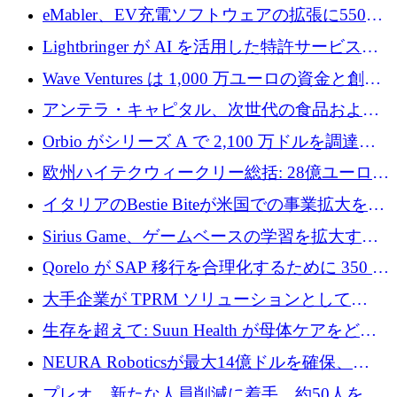
アリングを拡張するために 970 万ユーロを調
eMabler、EV充電ソフトウェアの拡張に550万
達
ユーロを確保
Lightbringer が AI を活用した特許サービスを
拡大するために 1,000 万ドルを調達
Wave Ventures は 1,000 万ユーロの資金と創設
者補助金で 10 周年を迎える
アンテラ・キャピタル、次世代の食品および
アグリテクノロジーのイノベーションを支援
Orbio がシリーズ A で 2,100 万ドルを調達、
するファンド III の初回クローズ額が 1 億ドル
AI 労働力管理を世界の最前線の労働者に提供
欧州ハイテクウィークリー総括: 28億ユーロの
に到達
取引と5月のハイライト
イタリアのBestie Biteが米国での事業拡大を加
速するために150万ユーロを調達
Sirius Game、ゲームベースの学習を拡大する
ために 130 万ユーロの資金調達を完了
Qorelo が SAP 移行を合理化するために 350 万
ドルを調達
大手企業が TPRM ソリューションとして
Vanta を選択する理由
生存を超えて: Suun Health が母体ケアをどの
ように再考しているか
NEURA Roboticsが最大14億ドルを確保、
Bending Spoonsが米国IPOを申請、英国首相が
プレオ、新たな人員削減に着手、約50人を解