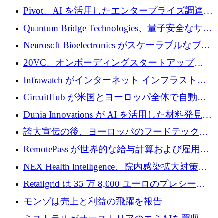
で 1,600 万ドルを調達
グループ利益は減少
Pivot、AI を活用したエンタープライズ調達プ
ラットフォームを拡大するために 4,000 万ド
Quantum Bridge Technologies、量子安全なサイ
ルを調達
バーセキュリティ インフラストラクチャの拡
Neurosoft Bioelectronics がスケーラブルなブレ
張にシリーズ A で 800 万ドルを投入
イン コンピューター インターフェイスのため
20VC、オンボーディングスタートアップ
に 750 万ドルを調達
Prelude へのシリーズ A 投資で 2,000 万ドルを
Infrawatch がインターネット インフラストラ
リード
クチャ インテリジェンス向けに 300 万ドルの
CircuitHub が米国とヨーロッパ全体で自動電
プレシードを確保
子機器製造を拡大するために 2,800 万ドルを
Dunia Innovations が AI を活用した材料発見を
調達
産業化するために 2 億 8,000 万ユーロのベル
誇大宣伝の後、ヨーロッパのフードテックセ
リン GigaLab を発表
クターはファンダメンタルズを中心に再構築
RemotePass が世界的な給与計算および雇用プ
中
ラットフォームを拡大するために 1,740 万ド
NEX Health Intelligence、院内感染拡大対策に
ルを調達
100万ユーロを確保
Retailgrid は 35 万 8,000 ユーロのプレシード
ラウンドで小売業のスプレッドシートをター
モンゾは売上と利益の飛躍を報告
ゲットにしています