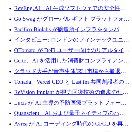
に400万ポンドを投資
RevEng.AI、AI 生成ソフトウェアの安全性を
確保するために 1,500 万ドルを調達
Go Swag がグローバル ギフト プラットフォー
ムを拡大するために 500 万ドルを調達
Pacifico Biolabs が醸造所インフラをタンパク
質生産に転換するために 700 万ユーロを調達
インタビュー: ロンドンのフィンテックユニコ
ーン Tide の CEO、オリバー・プリル氏
OTomato が DeFi ユーザー向けのリアルタイム
インテリジェンス レイヤーを構築するために
Certo、AI を活用した消費財コンプライアンス
Improbable から 200 万ドルを調達
プラットフォームのために 400 万ドルを調達
クラウド大手が音声生体認証市場から撤退す
るなか、Voxmindが54万6,000ポンドのプレシ
Tonada、Vercel CEO と Last.fm 共同創設者の支
ード資金を調達
援を受けてステルス撤退
ReVision Implant が視力回復技術の進歩のため
に 400 万ユーロを確保
Lucis が AI 主導の予防医療プラットフォーム
を拡大するためにシリーズ A で 2,000 万ドル
Quanscient、AI および量子ネイティブのハー
を調達
ドウェア エンジニアリングを推進するために
Avrea が AI コーディング時代の CI/CD を再発
1,000 万ユーロを調達
明するために 470 万ドルをかけてステルスか