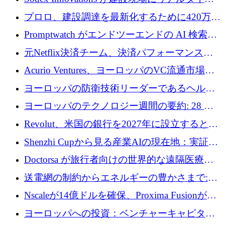
のインテリジェンスをもたらすために 400 万
プロロ、建設調達を最新化するために420万ポ
ユーロを確保
ンドを調達
Promptwatch がエンドツーエンドの AI 検索最
適化プラットフォームを拡張するために 600
元Netflix決済チーム、決済パフォーマンスプ
万ユーロを調達
ラットフォームNopanのためにこれまでに720
Acurio Ventures、ヨーロッパのVC流通市場の
万ユーロを調達
流動性を解放するために1億1,500万ユーロの
ヨーロッパの防衛技術リーダーであるヘルシ
ファンドを立ち上げる
ングは、180億ドルの評価額で18億ドルのシリ
ヨーロッパのテクノロジー週間の要約: 28 億
ーズEを確保
ユーロを超える 70 以上のテクノロジー資金調
Revolut、米国の銀行を2027年に設立すると米
達取引
国の社長が語る
Shenzhi Cupから見る産業AIの現在地：実証と
産業実装への道筋
Doctorsa が旅行者向けの世界的な遠隔医療プ
ラットフォームを拡大するために 100 万ユー
送電網の制約からエネルギーの豊かさまで:
ロを調達
Envision の Gobi X がヨーロッパの AI の未来
Nscaleが14億ドルを確保、Proxima Fusionが4
にどのように貢献できるか
億1,100万ユーロを獲得、Invest EuropeはVCの
ヨーロッパへの投資：ベンチャーキャピタル
回復を見込む