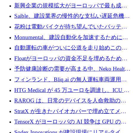
後、アムステルダムに根を張る
新興企業の規模拡大がヨーロッパで最も成功
した創業者を生み出す、アントラー氏が発見
Saible、建設業界の慢性的な支払い遅延危機に
対処するために 290 万ポンドを調達
花粉は電動バイクが待ち望んでいたバッテリ
ー交換ネットワークを構築している
Monumental、建設自動化を加速するためにシ
リーズ B で 3,200 万ドルを確保
自動運転の車がついに公道を走り始めこの国
が世界をリードしようとしている
Floatがヨーロッパの資金不足を埋めるために
シリーズAで450万ユーロを調達
予防健康診断の需要が高まる中、Neko Health
が 7 億ドルを調達
フィンランド、Bliq.ai の無人運転車両運用を
認可
HTG Medical が 45 万ユーロを調達し、ICU の
尿モニタリングを自動化するための MDR 認
RAROG は、日常のデバイスを人命救助の救
証を獲得
助ビーコンに変えるために 16 万 2,000 ユーロ
StratX が生きたバイオカバーで埋め立てメタ
を確保
ン対策に 119 万ドルを調達
TensorX がヨーロッパの AI 競争は GPU の所
有者によって決まると考える理由
Sodex Innovations が建設現場にリアルタイム