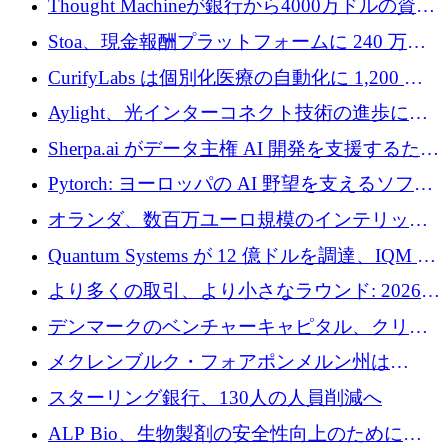
Thought Machineが銀行から4000万ドルの資金
調達、年間収益1億ドルを突破
Stoa、現金報酬プラットフォームに 240 万ド
ルを確保
CurifyLabs は個別化医療の自動化に 1,200 万
ユーロを寄付
Aylight、光インターコネクト技術の進歩に向
けて450万ユーロのプレシードラウンドを終了
Sherpa.ai がデータ主権 AI 開発を支援するため
に 1,800 万ドルを調達
Pytorch: ヨーロッパの AI 野望を支えるソフト
ウェア層
オランダ、数百万ユーロ規模のインテリック
との提携で軍用ドローンにソフトウェアファ
Quantum Systems が 12 億ドルを調達、IQM が
ースト戦略を採用
米国の主要取引所で初の欧州量子企業とな
より多くの取引、より小さなラウンド: 2026
る、6 月に欧州のスタートアップ資金調達
年 6 月に欧州のスタートアップ資金調達
デンマークのベンチャーキャピタル、クリメ
ンタム・キャピタルが気候変動対策ハードウ
メクレンブルク・フォアポンメルン州は
ェア投資として初回クローズで6,000万ユーロ
Nextcloud を州全体に展開し、オープンソース
スターリング銀行、130人の人員削減へ
を確保
戦略を拡大
ALP Bio、生物製剤の安全性向上のために