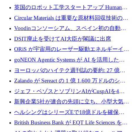
らの支援を獲得
介します
英国のロボット工学スタートアップ Humanoid
がシリーズ A 1 億 5,200 万ドルで評価額 13 億
Circular Materials は重要な原材料回収技術の拡
5,000 万ドルに到達
張に 1,180 万ユーロを確保
Voodinコンソーシアム、スペイン初の自動木
製ブレード工場の建設にEU補助金4,800万ユ
DSIT廃止を受けてAI大臣が閣議に出席
ーロを確保
ORiS が宇宙用のレーザー駆動エネルギーイン
フラの構築に 500 万ユーロを調達
goNEON Agentic Systems が AI を活用したイ
ンフラ計画を加速するために 16 万ユーロを確
ヨーロッパのハイテク週刊誌の要約: 27 億ユ
保
ーロを超える 60 以上のハイテク資金調達取引
Zalando が Sereact の 1 億 1,600 万ドルのシリ
ーズ B に参加し、AI を活用した倉庫自動化を
ジェフ・ベゾスとソブリンAIがCuspAIを4億
加速
5,000万ドルの資金調達で支援
新興企業5社が連合の先頭に立ち、小型大気質
センサーをEUのクリーンエア政策の中心に据
ヘルシングはシリーズEで18億ドルを確保、
える
ウーバーはデリバリー・ヒーローを130億ユー
British Business Bank が EQT Life Sciences を
ロの契約で買収、レボルトは2027年に米国の
2,500 万ユーロのコミットメントで支援