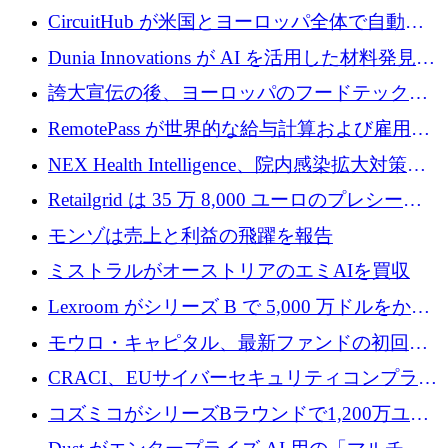
リード
クチャ インテリジェンス向けに 300 万ドルの
CircuitHub が米国とヨーロッパ全体で自動電
プレシードを確保
子機器製造を拡大するために 2,800 万ドルを
Dunia Innovations が AI を活用した材料発見を
調達
産業化するために 2 億 8,000 万ユーロのベル
誇大宣伝の後、ヨーロッパのフードテックセ
リン GigaLab を発表
クターはファンダメンタルズを中心に再構築
RemotePass が世界的な給与計算および雇用プ
中
ラットフォームを拡大するために 1,740 万ド
NEX Health Intelligence、院内感染拡大対策に
ルを調達
100万ユーロを確保
Retailgrid は 35 万 8,000 ユーロのプレシード
ラウンドで小売業のスプレッドシートをター
モンゾは売上と利益の飛躍を報告
ゲットにしています
ミストラルがオーストリアのエミAIを買収
Lexroom がシリーズ B で 5,000 万ドルをかけ
てヨーロッパ大陸法用の法律 AI を構築
モウロ・キャピタル、最新ファンドの初回ク
ローズで4億ドルを確保
CRACI、EUサイバーセキュリティコンプライ
アンスプラットフォームのために140万ユーロ
コズミコがシリーズBラウンドで1,200万ユー
を調達
ロを調達