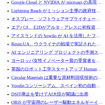
の新たな二次株式売却を確認
Google Cloud と NVIDIA が microagi の具現化
された AI の野望を推進
Lightning Reach がミッション主導の政府技術
グループとしてポートフォリオを拡大し ETG
オスプレー、ソフトウェアサプライチェーン
に買収
攻撃を阻止するために265万ドルを確保
エアバス、E2Dがアルタ・アレスに初投資、
欧州防衛技術ファンドに5億ユーロを拠出
アイスランドの Sowilo が AI を活用したファ
ッション製品インテリジェンス プラットフォ
Resist.UA、ウクライナの戦場で実証された防
ームを拡大するためにプレシードを調達
衛技術を拡大するために5,000万ユーロの欧州
AI エンジニアリング プロジェクトの予測スタ
基金を立ち上げる
ートアップ Cascade が a16z アクセラレータか
ヨーロッパ女性イノベーター賞の受賞者を紹
らの支援を獲得
介します
英国のロボット工学スタートアップ Humanoid
がシリーズ A 1 億 5,200 万ドルで評価額 13 億
Circular Materials は重要な原材料回収技術の拡
5,000 万ドルに到達
張に 1,180 万ユーロを確保
Voodinコンソーシアム、スペイン初の自動木
製ブレード工場の建設にEU補助金4,800万ユ
DSIT廃止を受けてAI大臣が閣議に出席
ーロを確保
ORiS が宇宙用のレーザー駆動エネルギーイン