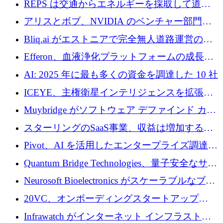
REPS は交通からエネルギーを採取して道路
での完全無人道路運営を承認
を発電所に変えるために 2,360 万ドルを調達
アリスとボブ、NVIDIA のベンチャー部門か
らの投資でシリーズ B を拡大
Bliq.ai がエストニアで完全無人道路運営の承
認を獲得
Efferon、血液浄化プラットフォームの成長に
250万ユーロを確保
AI: 2025 年に最も多くの資金を調達した 10 社
ICEYE、主権衛星インテリジェンスを拡張す
るために 3 億ユーロの信用枠を確保
Muybridge がソフトウェア デファインド カメ
ラ テクノロジーを拡張するためにシリーズ A
スターリングのSaaS事業、収益は増加するも
で 1,600 万ドルを調達
グループ利益は減少
Pivot、AI を活用したエンタープライズ調達プ
ラットフォームを拡大するために 4,000 万ド
Quantum Bridge Technologies、量子安全なサイ
ルを調達
バーセキュリティ インフラストラクチャの拡
Neurosoft Bioelectronics がスケーラブルなブレ
張にシリーズ A で 800 万ドルを投入
イン コンピューター インターフェイスのため
20VC、オンボーディングスタートアップ
に 750 万ドルを調達
Prelude へのシリーズ A 投資で 2,000 万ドルを
Infrawatch がインターネット インフラストラ