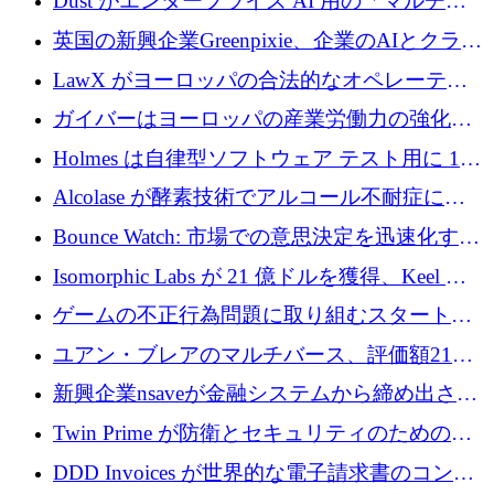
Dust がエンタープライズ AI 用の「マルチプ
レイヤー」オペレーティング システムを構築
英国の新興企業Greenpixie、企業のAIとクラウ
するシリーズ B で 4,000 万ドルを調達
ドのエネルギー無駄を削減するために470万ポ
LawX がヨーロッパの合法的なオペレーティ
ンドを調達
ング システムを構築するために 750 万ユーロ
ガイバーはヨーロッパの産業労働力の強化に
を調達
貢献するために 140 万ユーロを獲得
Holmes は自律型ソフトウェア テスト用に 110
万ユーロのプレシードを提供して開始
Alcolase が酵素技術でアルコール不耐症に取
り組むために 150 万ユーロを調達
Bounce Watch: 市場での意思決定を迅速化する
ためのインテリジェンス層を構築する
Isomorphic Labs が 21 億ドルを獲得、Keel の
ネオバンク後の軸、ポーランドのソフトウェ
ゲームの不正行為問題に取り組むスタートア
ア進化
ップを紹介する
ユアン・ブレアのマルチバース、評価額21億
ドルで7,000万ドルを調達
新興企業nsaveが金融システムから締め出され
たシリア人に国際銀行アクセスをもたらす
Twin Prime が防衛とセキュリティのためのフ
ロンティア AI モデルを構築するために 1,000
DDD Invoices が世界的な電子請求書のコンプ
万ドルのプレシードを獲得