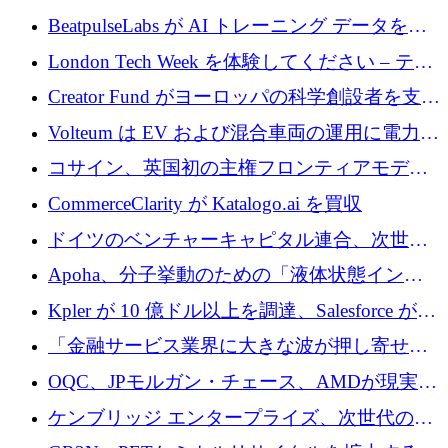
達
BeatpulseLabs が AI トレーニング データを拡
張するために 180 万ドルのプレシードを調達
London Tech Week を体験してください – テク
ノロジーがヨーロッパのイノベーションの未
Creator Fund がヨーロッパの科学創設者を支援
来を形作る場所
するために 5,600 万ドルを調達
Volteum は EV および混合車両の運用に電力を
供給するために 250 万ユーロを寄付
コサイン、英国初の主権フロンティアモデル
で業界の支援を確保
CommerceClarity が Katalogo.ai を買収
ドイツのベンチャーキャピタル連合、次世代
スタートアップの成長に向けて機関投資家へ
Apoha、分子挙動のための「液体状態インテ
の資本シフトを呼びかけ
リジェンス」を構築するために3,600万ドルを
Kpler が 10 億ドル以上を調達、Salesforce が
かけてステルス状態から出現
Contentful を買収、Built in Europe キャンペー
「金融サービス業界に大きな波が押し寄せて
ンを開始
いる」と「欧州初のAIネイティブ銀行」のボ
OQC、JPモルガン・チェース、AMDが現実世
スが語る
界のフィンテック・アプリケーションを探索
ケンブリッジ エンタープライズ、次世代のデ
するためにQuantum-AIデータセンターを立ち
ィープテック創設者向けにロンドンの出発点