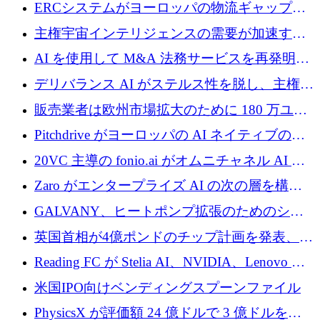
Aavuus が、スペースデブリ追跡に取り組むプ
ERCシステムがヨーロッパの物流ギャップを
レシード資金を獲得
埋めるために設計された重量物運搬用eVTOL
主権宇宙インテリジェンスの需要が加速する
であるVictorを発表
中、ICEYEは評価額100億ユーロ以上で4億
AI を使用して M&A 法務サービスを再発明す
5,000万ユーロを調達
るために 110 万ユーロを適切に確保
デリバランス AI がステルス性を脱し、主権の
あるエンタープライズ AI を強化
販売業者は欧州市場拡大のために 180 万ユー
ロを確保
Pitchdrive がヨーロッパの AI ネイティブの創
業者を支援するために 6,000 万ユーロを調達
20VC 主導の fonio.ai がオムニチャネル AI プ
ラットフォームのために 1,700 万ドルを調達
Zaro がエンタープライズ AI の次の層を構築
するために 510 万ドルを獲得
GALVANY、ヒートポンプ拡張のためのシー
ドラウンドで1,000万ユーロを確保
英国首相が4億ポンドのチップ計画を発表、英
国の新興企業は「ここで拡大」し「ここに留
Reading FC が Stelia AI、NVIDIA、Lenovo と
まる」
協力して AI Center of Excellence を立ち上げ
米国IPO向けベンディングスプーンファイル
PhysicsX が評価額 24 億ドルで 3 億ドルを調