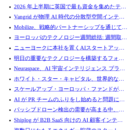
2026 年上半期に英国で最も資金を集めたテク
ノロジー企業
Vangrid が物理 AI 時代の分散型空間インテリ
ジェンス ネットワークを構築するために 900
Mobilize、戦略的パートナーシップを通じて通
万ドルのシードを調達
信ソフトウェア会社を拡大するための投資部
ヨーロッパのテクノロジー週間総括: 週間取引
門を立ち上げる
額 8 億 7,800 万ユーロと 2026 年上半期の主要
ニューヨークに本社を置くAIスタートアップ
トレンド
Modal Labsがロンドンオフィスを開設
明日の重要なテクノロジーを構築するフォト
ニクスのスケールアップに対応する
Neuraspace、AI 宇宙インテリジェンス プラッ
トフォームの拡大に 1,560 万ユーロを投資
ホワイト・スター・キャピタル、世界的なス
タートアップをシリーズAからBまで支援する
スケールアップ・ヨーロッパ・ファンドが初
ために2億5,000万ドルのファンドIVを閉鎖
の投資を行い、Iceeyeの10億ユーロのラウンド
AI が PR チームのふりをし始めると問題にな
を共同主導
ります
パッシブドローン検出の需要が高まる中、
Monava が資金調達ラウンドを終了
Shiplog が B2B SaaS 向けの AI 顧客インテリ
ジェンスを構築するために 100 万ドルを調達