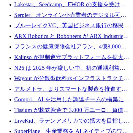
る人々が必要です
Lakestar、Seedcamp、EWOR の支援を受け、
SE3 が自律システム用の空間 AI プラットフォ
Serpier、オンライン小売業者のデジタル可視
ームを発表
性向上を支援するために 140 万ユーロを調達
ブルーレイクVC、英国ビジネス銀行の移民主
導スタートアップ支援で初のファンド獲得に
ARX Robotics と Roboneers が ARX Industries
迫る
を設立し、無人地上車両の生産を拡大
フランスの健康保険会社アラン、4億8,000万
ユーロの資金調達ラウンドで合意
Kalipso が規制遵守プラットフォームを拡大す
るために 320 万ドルを調達
N26 は 2025 年が厳しい中、初の通期利益を
達成
Wayout が分散型飲料水インフラストラクチャ
プラットフォームを拡張するために 242 万ユ
アルメトラ、よりスマートな製造を推進する
ーロを調達
ためにシリーズ A で 1,630 万ユーロを確保
Compri、AI を活用した調達チームの構築に
320 万ユーロを確保
Tissium が株式資金で 3,000 万ユーロ、負債で
3,000 万ユーロを調達
LiveKid、ラテンアメリカでの拡大を目指して
Aldea を買収
SuperPlane、生産業務を AI ネイティブのワー