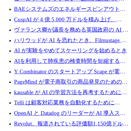
上の取引に 10 億ユーロ以上を投資
BAEシステムズのエネルギースピンアウト原
子力タービンが1500万ポンドの資金調達でス
CuspAI が 4 億 5,000 万ドルを積み上げ、
テルスから浮上
Resist.UA が 5,000 万ユーロの基金を立ち上
ヴァランス卿が議長を務める英国政府の AI タ
げ、DSIT が廃止される
スクフォースが発足
ハリウッドが AI を恐れたとき、Filmustage は
代わりにプリプロダクションに賭けました
AI が実験をやめてスケーリングを始めるとき
AIを利用して肺疾患の検査時間を短縮する英
国のヘルステック挑戦者が1900万ドルを獲得
Y Combinator のスタートアップ Scape が電子
メールを再考するために 320 万ドルを調達し
PageMind が電子商取引の商品発見のための
てステルスから浮上
AI を拡張するために 120 万ユーロを調達
kausable が AI の学習方法を再考するために
1,200 万ユーロを調達
Telli は顧客対応業務を自動化するために
1,500 万ドルのシードを確保
OpenAI と Datadog のリーダーが AI 導入スタ
ートアップ Arrakis を支援
Revolut、報道されている評価額1,150億ドルで