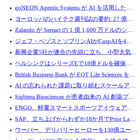
フラの構築に 500 万ユーロを調達
goNEON Agentic Systems が AI を活用したイ
ンフラ計画を加速するために 16 万ユーロを確
ヨーロッパのハイテク週刊誌の要約: 27 億ユ
保
ーロを超える 60 以上のハイテク資金調達取引
Zalando が Sereact の 1 億 1,600 万ドルのシリ
ーズ B に参加し、AI を活用した倉庫自動化を
ジェフ・ベゾスとソブリンAIがCuspAIを4億
加速
5,000万ドルの資金調達で支援
新興企業5社が連合の先頭に立ち、小型大気質
センサーをEUのクリーンエア政策の中心に据
ヘルシングはシリーズEで18億ドルを確保、
える
ウーバーはデリバリー・ヒーローを130億ユー
British Business Bank が EQT Life Sciences を
ロの契約で買収、レボルトは2027年に米国の
2,500 万ユーロのコミットメントで支援
AI の忘れられた課題に取り組むスケールアッ
銀行を立ち上げる
プを実現: カメラロール
Sightera Biosciences が患者由来の AI 創薬プラ
ットフォームを拡大するために 300 万ユーロ
ENGO、軽量スマートスポーツアイウェアの
のプレシードをクローズ
進歩のために510万ユーロを調達
SAP、立ち上げからわずか18か月でPrior Labs
を10億ユーロ以上の契約で買収
ウーバー、デリバリーヒーローを130億ユーロ
の契約で買収、99か国にまたがるプラットフ