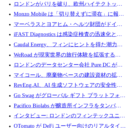
用の AI エージェントを構築するために 200
ロンドンがパリを破り、欧州ハイテクトップ
万ユーロを調達
の座を奪還
Monzo Mobile は「切り替えずに滞在」に報酬
を与える
マーベラスとヨアヒム・ヘルツ財団がドイツ
の商業化ギャップを埋めるために2,000万ユー
iFAST Diagnostics は感染症検査の迅速化と抗
ロのディープテック基金を立ち上げる
菌薬耐性への取り組みに 500 万ポンドを寄付
Caudal Energy、フィンにヒントを得た潮力発
電技術の規模拡大に向けて 430 万ポンドを調
WeRoad が現実世界の旅行体験を拡張するた
達
めに 5,800 万ドルを獲得
ロンドンのデータセンター会社 Pure DC が欧
州と中東の拡張に 27 億ドルを確保
マイコール、廃棄物ベースの建設資材の拡大
に400万ポンドを投資
RevEng.AI、AI 生成ソフトウェアの安全性を
確保するために 1,500 万ドルを調達
Go Swag がグローバル ギフト プラットフォー
ムを拡大するために 500 万ドルを調達
Pacifico Biolabs が醸造所インフラをタンパク
質生産に転換するために 700 万ユーロを調達
インタビュー: ロンドンのフィンテックユニコ
ーン Tide の CEO、オリバー・プリル氏
OTomato が DeFi ユーザー向けのリアルタイム