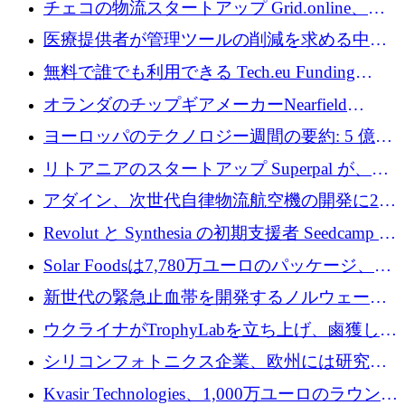
チェコの物流スタートアップ Grid.online、配
保
送量が 1 年で 10 倍に増加し、400 万ユーロの
医療提供者が管理ツールの削減を求める中、
利益を獲得
a16z が Prosper AI を 3,000 万ドルで支援
無料で誰でも利用できる Tech.eu Funding
Explorer のご紹介
オランダのチップギアメーカーNearfield
Instrumentsが3億8,000万ドルを調達
ヨーロッパのテクノロジー週間の要約: 5 億
8,500 万ユーロを超える 60 以上のテクノロジ
リトアニアのスタートアップ Superpal が、
ー資金調達取引
Slack 内に構築された AI コワーカー プラット
アダイン、次世代自律物流航空機の開発に250
フォームのために 50 万ユーロを調達
万ユーロを確保
Revolut と Synthesia の初期支援者 Seedcamp が
3 億 2,000 万ドルを調達、米国に投資
Solar Foodsは7,780万ユーロのパッケージ、5
億ユーロの防衛および二重用途成長基金EDM
新世代の緊急止血帯を開発するノルウェーの
を開始、ヨーロッパのシリコンフォトニクス
スタートアップ企業を紹介する
ウクライナがTrophyLabを立ち上げ、鹵獲した
に警告
ロシア兵器を戦場の研究開発プラットフォー
シリコンフォトニクス企業、欧州には研究を
ムに変える
商業的に成功させるためのインフラが不足し
Kvasir Technologies、1,000万ユーロのラウンド