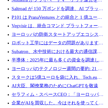
動化するために 200 万ドルを調達
Saltroad が 150 万ポンドを調達、AI プラット
フォーム Ogma を買収して子ども向け言語療
P101 は PranaVentures との統合と 1 億ユーロ
法を拡大
のファンドによりシード投資に拡大
Vegvisir は、統合コマンド プラットフォーム
を通じて関連する無人システムを接続するた
ヨーロッパの防衛スタートアップエコシステ
めの資金を調達します
ムとなったハッカソン
ロボット工学にはデータの問題があります。
Macrodata Labs はそれを解決したいと考えて
Subatron、水中技術における最大の通信課題
います
の 1 つに取り組むために 16 万 2,000 ユーロを
半導体：2025年に最も多くの資金を調達した
確保
10社
ヨーロッパのテクノロジー週間の要約: 21 億
ユーロの取引と Tech.eu Funding Explorer
スタークは5億ユーロを袋に入れ、Tech.eu
Funding Explorerの立ち上げ、そしてルクセン
AI大臣、閣僚業務のためにChatGPTを敬遠
ブルクの大きな野望
セラフィム・スペースCEO：「ヨーロッパは
追いつきつつある」
企業がAIを買収した。今はそれを使ってくれ