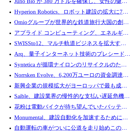
Juno Bio が 380 万ドルを確保し、女性の健康
ォームを構築
専用の初のシーケンスラボを開設
Hyperion Robotics、ロボット建設の拡大に740
万ドルを確保
Omioグループが世界的な鉄道旅行大国の創設
を目指してRail Europeを買収
アプライド コンピューティング、エネルギー
向け基盤 AI の拡張に 2,000 万ドルを調達
SWISSto12、マルチ軌道ビジネスを拡大する
ためにシリーズCで7,000万ドルを調達
Arq、量子インターネット技術のプレシードと
して140万ドルを確保
Syntetica が循環ナイロンのリサイクルのため
にシリーズ A で 3,000 万ドルを調達
Norrsken Evolve、6,200万ユーロの資金調達
後、アムステルダムに根を張る
新興企業の規模拡大がヨーロッパで最も成功
した創業者を生み出す、アントラー氏が発見
Saible、建設業界の慢性的な支払い遅延危機に
対処するために 290 万ポンドを調達
花粉は電動バイクが待ち望んでいたバッテリ
ー交換ネットワークを構築している
Monumental、建設自動化を加速するためにシ
リーズ B で 3,200 万ドルを確保
自動運転の車がついに公道を走り始めこの国