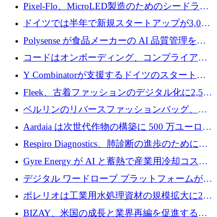
ンティティの未来を推進するために350万ユー
Pixel-Flo、MicroLED製造のためのシードラウ
ロを調達
ンドで525万ポンドを獲得
ドイツでは半年で新規スタートアップが3,000
社という記録を目の当たりにし、涙を流すハ
Polysense が食品メーカーの AI 品質管理を拡
ンブルク
張するために 1,070 万ドルを調達
コードはオンボーディング、コンプライアン
ス、支払いを統合するために 640 万ポンドを
Y Combinatorが支援するドイツのスタートア
確保
ップFintoが340万ドルを調達、シリコンバレ
Fleek、古着ファッションのデジタル化に2,500
ーではなくミュンヘンを選んだと語る
万ドルを確保
ベルリンのリバースファッションバッグ、繊
維仕分け規模拡大に7桁の資金調達
Aardaia は次世代作物の構築に 500 万ユーロを
寄付
Respiro Diagnostics、肺診断の進歩のために
100 万ポンドを確保
Gyre Energy が AI と蓄熱で産業用冷却コスト
を削減するために 130 万ドルを調達
デジタル ワードローブ プラットフォームが
1,000 万人のユーザーに到達し、Whering が
ポレリオは工業用水処理資材の規模拡大に240
700 万ドルを獲得
万ユーロを確保
BIZAY、米国の成長と業界再編を促進するた