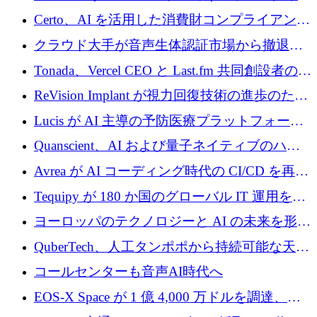
インテリジェンス レイヤーを構築するために
Certo、AI を活用した消費財コンプライアンス
Improbable から 200 万ドルを調達
プラットフォームのために 400 万ドルを調達
クラウド大手が音声生体認証市場から撤退す
るなか、Voxmindが54万6,000ポンドのプレシ
Tonada、Vercel CEO と Last.fm 共同創設者の支
ード資金を調達
援を受けてステルス撤退
ReVision Implant が視力回復技術の進歩のため
に 400 万ユーロを確保
Lucis が AI 主導の予防医療プラットフォーム
を拡大するためにシリーズ A で 2,000 万ドル
Quanscient、AI および量子ネイティブのハー
を調達
ドウェア エンジニアリングを推進するために
Avrea が AI コーディング時代の CI/CD を再発
1,000 万ユーロを調達
明するために 470 万ドルをかけてステルスか
Tequipy が 180 か国のグローバル IT 運用を自
ら浮上
動化するために 300 万ユーロ以上を調達
ヨーロッパのテクノロジーと AI の未来を形作
る: イノベーション リーダーが Nexus
QuberTech、人工タンポポから持続可能な天然
Luxembourg 2026 に集まる理由
ゴムを開発するために 340 万ポンドを調達
コールセンターも音声AI時代へ
EOS-X Space が 1 億 4,000 万ドルを調達、
Mistral が Emmi AI を買収、Bliq がエストニア