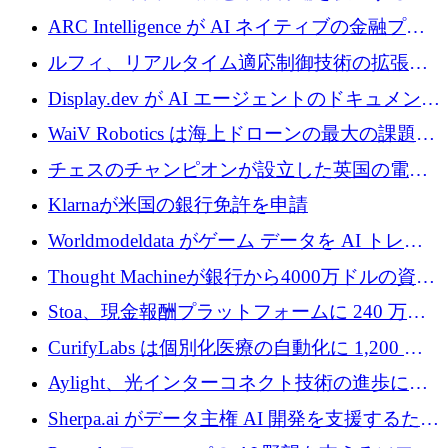
めに5,500万ドルを確保
ARC Intelligence が AI ネイティブの金融プラ
ットフォームを拡大するために 400 万ユーロ
ルフィ、リアルタイム適応制御技術の拡張に
を調達
810万ポンドを確保
Display.dev が AI エージェントのドキュメント
コラボレーションを強化するために 47 万ユー
WaiV Robotics は海上ドローンの最大の課題の
ロを調達
1 つをどのように解決しているか
チェスのチャンピオンが設立した英国の電池
材料スタートアップ TaiSan が 465 万ポンドを
Klarnaが米国の銀行免許を申請
調達
Worldmodeldata がゲーム データを AI トレー
ニングに変えるために 700 万ポンドを獲得
Thought Machineが銀行から4000万ドルの資金
調達、年間収益1億ドルを突破
Stoa、現金報酬プラットフォームに 240 万ド
ルを確保
CurifyLabs は個別化医療の自動化に 1,200 万
ユーロを寄付
Aylight、光インターコネクト技術の進歩に向
けて450万ユーロのプレシードラウンドを終了
Sherpa.ai がデータ主権 AI 開発を支援するため
に 1,800 万ドルを調達