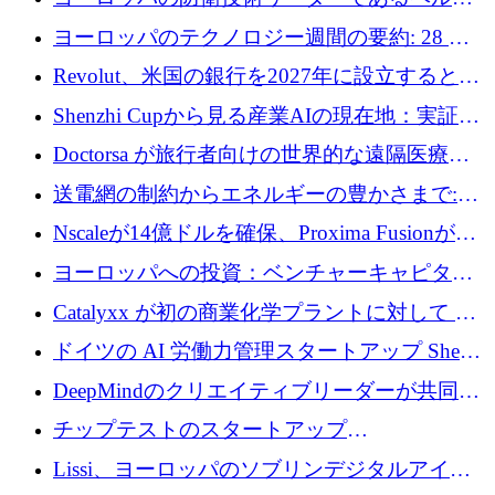
ファンドを立ち上げる
ングは、180億ドルの評価額で18億ドルのシリ
ヨーロッパのテクノロジー週間の要約: 28 億
ーズEを確保
ユーロを超える 70 以上のテクノロジー資金調
Revolut、米国の銀行を2027年に設立すると米
達取引
国の社長が語る
Shenzhi Cupから見る産業AIの現在地：実証と
産業実装への道筋
Doctorsa が旅行者向けの世界的な遠隔医療プ
ラットフォームを拡大するために 100 万ユー
送電網の制約からエネルギーの豊かさまで:
ロを調達
Envision の Gobi X がヨーロッパの AI の未来
Nscaleが14億ドルを確保、Proxima Fusionが4
にどのように貢献できるか
億1,100万ユーロを獲得、Invest EuropeはVCの
ヨーロッパへの投資：ベンチャーキャピタル
回復を見込む
が過去2番目に高い水準に到達
Catalyxx が初の商業化学プラントに対して EU
から 2,000 万ユーロ以上の支援を獲得
ドイツの AI 労働力管理スタートアップ Sherpa
がプレシードで 220 万ドルを調達
DeepMindのクリエイティブリーダーが共同設
立したAIライティングのスタートアップが
チップテストのスタートアップ
1,300万ドルのシード投資を調達
QuantumDiamondsが株式資金で1,500万ユーロ
Lissi、ヨーロッパのソブリンデジタルアイデ
を調達