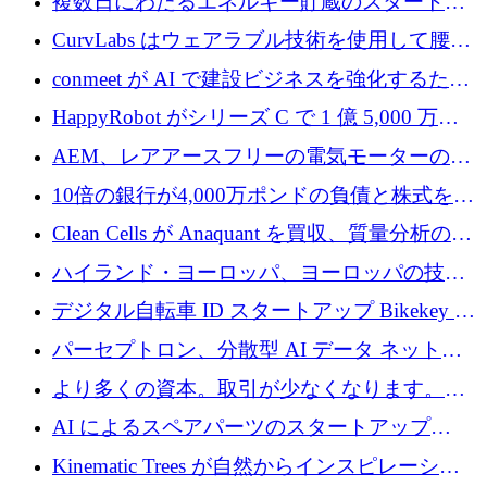
複数日にわたるエネルギー貯蔵のスタートア
ップ、Ore Energy が新たな投資ラウンドで
CurvLabs はウェアラブル技術を使用して腰痛
4,300 万ドルを獲得
治療をどのように再考しているか
conmeet が AI で建設ビジネスを強化するため
に 600 万ユーロを調達
HappyRobot がシリーズ C で 1 億 5,000 万ド
ルを獲得し、企業運営向けにエージェント AI
AEM、レアアースフリーの電気モーターの革
を拡張
新を加速するために1,600万ポンドを確保
10倍の銀行が4,000万ポンドの負債と株式を調
達
Clean Cells が Anaquant を買収、質量分析の専
門知識によるバイオ医薬品の品質管理を拡大
ハイランド・ヨーロッパ、ヨーロッパの技術
規模拡大を支援するために11億ユーロのファ
デジタル自転車 ID スタートアップ Bikekey が
ンドVIを閉鎖
TÖNNJES への投資を確保
パーセプトロン、分散型 AI データ ネットワ
ークの構築に 650 万ドルを調達
より多くの資本。取引が少なくなります。
2026 年上半期がヨーロッパのテクノロジーに
AI によるスペアパーツのスタートアップ
ついて語ること
Intropy が 1,100 万ドルを調達
Kinematic Trees が自然からインスピレーショ