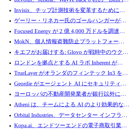
ルを調達
Europe」キャンペーン
Invisix、チップ計測技術を変革するために
2,000 万ユーロのシードラウンドを完了
ゲーリー・リネカー氏のゴールハンガーがVC
事業を開始
Focused Energy が 2 億 4,000 万ドルを調達、
TrueLayer が In3 を買収、ロンドンが首位の座
MokN、個人情報盗難防止プラットフォーム
を奪還
の成長のためにシリーズ A で 1,500 万ドルを
キエフがお届けする: Glovo が戦時中のウクラ
調達
イナで最も急速に成長する市場の 1 つをどの
ロンドンを拠点とする AI ラボ Inherent が
ように拡大したか
5,000 万ドルの資金調達でステルスから浮上
TrueLayer がオランダのフィンテック In3 を買
収、チェックアウト時にクレジットを提供
Geordie がエージェント AI にセキュリティと
ガバナンスをもたらすために 3,000 万ドルを
ヨーロッパの不動産開発業者が銀行以外にも
調達
目を向けているため、InRentoの資金調達額は
Atheni は、チームによる AI のより効果的な使
1億ユーロを突破
用を支援するために 35 万ポンドを確保
Orbital Industries、データセンター インフラス
トラクチャ システムの拡張に 5,000 万ドルを
Kopa.ai、エンドツーエンドの電子商取引業務
確保