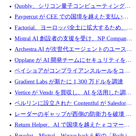
Xavier Niel が支援する共同 AI 受信箱を立ち上
Quobly、シリコン量子コンピューティングの
げる
商用化のためにシリーズ A で 1 億 1,500 万ユ
Paypercut が CEE での国境を越えた支払いを
ーロを調達
拡大するために 500 万ユーロを確保
Factorial、ヨーロッパ全土に拡大するため、25
億ドルの評価額で1億5,000万ドルのシリーズD
Mistral AI 創設者の支援を受け、NP Company
を調達
がエンジニアリング向け AI を推進するために
Archestra.AI が次世代エージェントのユースケ
600 万ユーロのプレシードを確保
ースを実現するために 1,000 万ドルを調達
Opplane が AI 開発チームにセキュリティをも
たらすために 450 万ユーロを調達
ベイショアがコンプライアンスルールをコー
ド化するために800万ドルを調達
Gradient Labs が新たに 1,300 万ドルを調達
Vertice が Vendr を買収し、AI を活用した調達
インテリジェンス プラットフォームを構築
ベルリンに設立された Contentful が Salesforce
に買収される
レーダーのギャップが西側の防衛力を破壊 —
そしてベルリンのチップスタートアップがそ
Return Helper、AI で国境を越えた e コマース
れを埋める
の返品を利益に変えるシリーズ A で 400 万ド
Revolut、Mistral、Wayve back 6 桁の「Built in