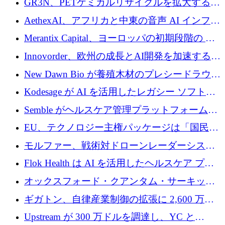
GR3N、PETケミカルリサイクルを拡大するた
上げ
を構築
めにシリーズBで1,550万ユーロを調達
AethexAI、アフリカと中東の音声 AI インフラ
ストラクチャを構築するために 300 万ドルを
Merantix Capital、ヨーロッパの初期段階の AI
調達
スタートアップ向けに 1 億 300 万ユーロのフ
Innovorder、欧州の成長とAI開発を加速するた
ァンドを立ち上げる
めに2,000万ユーロを確保
New Dawn Bio が養殖木材のプレシードラウン
ドで 210 万ユーロを調達
Kodesage が AI を活用したレガシー ソフトウ
ェアの最新化のために 660 万ドルを調達
Semble がヘルスケア管理プラットフォームを
拡大するためにシリーズ C で 3,000 万ポンド
EU、テクノロジー主権パッケージは「国民の
を調達
保護」に関するものだと発言
モルファー、戦術対ドローンレーダーシステ
ムを最前線に近づけるために150万ユーロを調
Flok Health は AI を活用したヘルスケア プラ
達
ットフォームの成長に 1,250 万ドルを投資
オックスフォード・クアンタム・サーキット
が「成人向け」2億6,000万ポンドの資金調達
ギガトン、自律産業制御の拡張に 2,600 万ド
ラウンドを獲得
ルを調達
Upstream が 300 万ドルを調達し、YC と