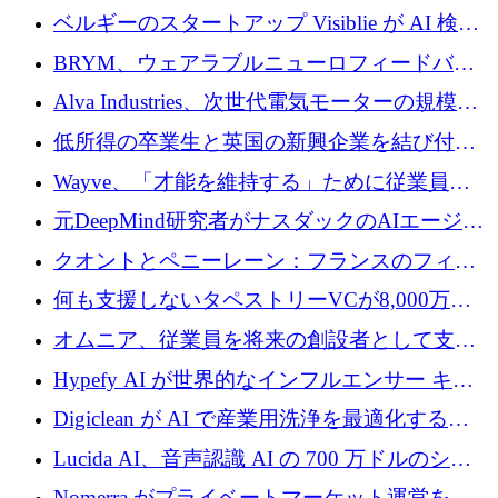
ドルを調達
ベルギーのスタートアップ Visiblie が AI 検索
の可視化のために 50 万ユーロを調達
BRYM、ウェアラブルニューロフィードバッ
クプラットフォームの開発に65万ユーロを確
Alva Industries、次世代電気モーターの規模拡
保
大に 1,600 万ユーロを調達
低所得の卒業生と英国の新興企業を結び付け
るためにCommon Pathを開始
Wayve、「才能を維持する」ために従業員に
8,500万ドルの株式公開買い付けを実施
元DeepMind研究者がナスダックのAIエージェ
ントを拡張するためにCreandumの資金調達で
クオントとペニーレーン：フランスのフィン
記録を獲得
テックの友人と敵
何も支援しないタペストリーVCが8,000万ド
ルの資金を調達、ロンドン事務所を開設
オムニア、従業員を将来の創設者として支援
するために Firedrop でファンドを立ち上げる
Hypefy AI が世界的なインフルエンサー キャ
ンペーンを自動化するためにシリーズ A で
Digiclean が AI で産業用洗浄を最適化するた
720 万ドルを調達
めに 250 万ユーロを調達
Lucida AI、音声認識 AI の 700 万ドルのシー
ドラウンドを終了
Nomerra がプライベートマーケット運営を自