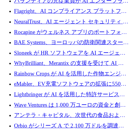
パランティアの元従業員が AI エンタープライ
ズ スタートアップの Conduct に 6,000 万ドル
Flagright、AI コンプライアンス プラットフォ
を調達
ームを拡張するためにシリーズ A で 1,250 万
NeuralTrust、AI エージェント セキュリティ プ
ドルを確保
ラットフォームの拡張に 2,000 万ドルを調達
Rocapine がウェルネス アプリのポートフォリ
オを拡大するためにシリーズ A で 1,300 万ド
BAE Systems、ヨーロッパの防衛関連スタート
ルを調達
アップの規模拡大を支援するために 5,000 万
Sloneek が HR ソフトウェアを AI エージェン
ユーロの支援を開始
トに変えるために 600 万ドルを調達
WhyBrilliant、Merantix の支援を受けて AI 求
人マッチングを拡大するために 100 万ユーロ
Rainbow Crops が AI を活用した作物エンジニ
を調達
アリングを拡張するために 970 万ユーロを調
eMabler、EV充電ソフトウェアの拡張に550万
達
ユーロを確保
Lightbringer が AI を活用した特許サービスを
拡大するために 1,000 万ドルを調達
Wave Ventures は 1,000 万ユーロの資金と創設
者補助金で 10 周年を迎える
アンテラ・キャピタル、次世代の食品および
アグリテクノロジーのイノベーションを支援
Orbio がシリーズ A で 2,100 万ドルを調達、
するファンド III の初回クローズ額が 1 億ドル