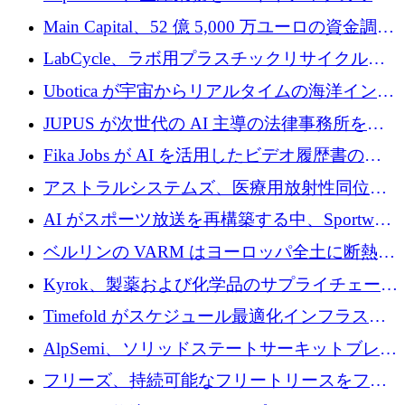
クフロー層に変えるために 260 万ドルを確保
Main Capital、52 億 5,000 万ユーロの資金調達
でエンタープライズ ソフトウェアの開発を倍
LabCycle、ラボ用プラスチックリサイクルシ
増
ステムを商業化し、焼却廃棄物を削減するた
Ubotica が宇宙からリアルタイムの海洋インテ
めに43万ポンドを確保
リジェンスを拡張するために 1,100 万ドルを
JUPUS が次世代の AI 主導の法律事務所を強
調達
化するために 1,300 万ユーロを調達
Fika Jobs が AI を活用したビデオ履歴書のた
めに 400 万ドルを調達
アストラルシステムズ、医療用放射性同位元
素の世界的な不足に対処するために2,300万ポ
AI がスポーツ放送を再構築する中、Sportway
ンドを調達
が 2,000 万ユーロを調達
ベルリンの VARM はヨーロッパ全土に断熱材
を拡張するために 1,750 万ユーロを投資
Kyrok、製薬および化学品のサプライチェーン
に AI を導入するために 310 万ユーロを確保
Timefold がスケジュール最適化インフラスト
ラクチャを拡張するためにシリーズ A で
AlpSemi、ソリッドステートサーキットブレー
1,300 万ドルを調達
カー技術の進歩のために1,700万ユーロを調達
フリーズ、持続可能なフリートリースをフラ
ンス全土に拡大するために1,300万ユーロを確