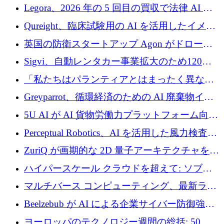
ンを得たロボット ソフトウェアを拡張するた
Legora、2026 年の 5 回目の買収で法律 AI ス
めに 58 万 5,000 ポンドを調達
タートアップ Wexler を買収
Qureight、臨床試験用の AI を活用したイメー
ジング プラットフォームを拡張するためにシ
英国の防衛スタートアップ Agon がドローン
リーズ B で 2,000 万ドルを確保
攻撃に対抗する仮想戦場を構築、3,000 万ドル
Sigvi、自動レンタカー事業拡大のため120万
を調達
ユーロを調達
「私たちはパランティアとはまったく異なる
会社です」とフランス人の「控えめな」後任
Greyparrot、循環経済のための AI 廃棄物イン
者は言う
テリジェンスを拡張するためにシリーズ B で
5U AI が AI 貨物労働力プラットフォーム向け
2,700 万ドルを確保
に 320 万ドルのプレシードを獲得
Perceptual Robotics、AI を活用した風力検査の
規模拡大に向けて 400 万ポンド以上を確保
ZuriQ が画期的な 2D 量子アーキテクチャを拡
張するために 2,550 万ドルを調達
ハイパースケール クラウドを超えて: ソブリ
ン コンピューティングに対する DFINITY の
マルチバース コンピューティング、最新ラウ
ビジョン
ンドで最大 5 億 7,000 万ドルを目標
Beelzebub が AI による企業サイバー防御強化
のために 300 万ユーロを調達
ヨーロッパのテクノロジー週間の総括: 50 以