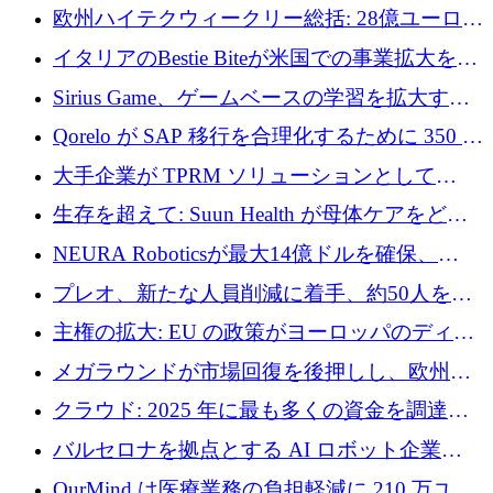
AI 労働力管理を世界の最前線の労働者に提供
欧州ハイテクウィークリー総括: 28億ユーロの
に到達
取引と5月のハイライト
イタリアのBestie Biteが米国での事業拡大を加
速するために150万ユーロを調達
Sirius Game、ゲームベースの学習を拡大する
ために 130 万ユーロの資金調達を完了
Qorelo が SAP 移行を合理化するために 350 万
ドルを調達
大手企業が TPRM ソリューションとして
Vanta を選択する理由
生存を超えて: Suun Health が母体ケアをどの
ように再考しているか
NEURA Roboticsが最大14億ドルを確保、
Bending Spoonsが米国IPOを申請、英国首相が
プレオ、新たな人員削減に着手、約50人を解
4億ポンドのチップ計画を発表
雇
主権の拡大: EU の政策がヨーロッパのディー
プテック戦略をどのように再構築しているか
メガラウンドが市場回復を後押しし、欧州の
ハイテク資金調達は5月に105億ユーロに回復
クラウド: 2025 年に最も多くの資金を調達し
た 10 社
バルセロナを拠点とする AI ロボット企業
Theker が 8,500 万ドルを調達
OurMind は医療業務の負担軽減に 210 万ユー