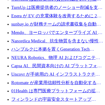
ロを寄付
TurnUp は医療提供者のノーショー削減を支援
するために 200 万ユーロを調達
Enera が EV の充電体験を改善するために 200
万ドルを調達
sunbay.io が財務チームの請求書収集を自動化
するために 55 万ユーロを調達
Mendo、ヨーロッパでエンタープライズ AI 導
入を拡大するために 1,200 万ユーロを確保
Nanordica Medical、抗生物質を含まない慢性創
傷治療薬を市場に投入するために 160 万ユー
ハンブルクに本拠を置くGeneration Tech
ロを調達
Partnersが5,000万ユーロのAIロールアップファ
NEURA Robotics、物理 AI およびコグニティ
ンドを立ち上げ
ブ ロボティクス プラットフォームを拡張する
Capsa AI、民間資本向けの AI プラットフォー
ためにシリーズ C で最大 14 億ドルを確保
ムを拡大するために 1,800 万ドルを調達
Uncovr が手術用の AI インフラストラクチャ
を構築するために 700 万ドルを調達
Rotomate が産業用信頼性分析を自動化するた
めに 210 万ユーロを調達
01Health は専門医療プラットフォームの拡大
に 1,500 万ドルを確保
フィンランドの宇宙安全スタートアップ