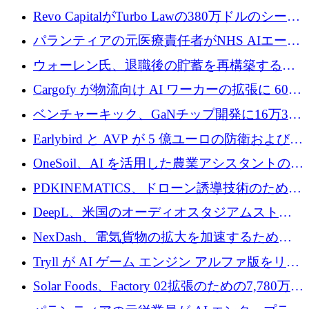
ていると警告
で成長を促進
Revo CapitalがTurbo Lawの380万ドルのシード
ラウンドを主導し、訴訟プラットフォームを
パランティアの元医療責任者がNHS AIエージ
拡大
ェントの立ち上げに1,000万ポンドを調達
ウォーレン氏、退職後の貯蓄を再構築するた
めに1,000万ユーロを調達
Cargofy が物流向け AI ワーカーの拡張に 600
万ドルを獲得
ベンチャーキック、GaNチップ開発に16万3千
ユーロでMinisaを支援
Earlybird と AVP が 5 億ユーロの防衛および二
重用途の成長基金である E2D を立ち上げる
OneSoil、AI を活用した農業アシスタントの拡
大に​​ 100 万ユーロを確保
PDKINEMATICS、ドローン誘導技術のために
200 万ユーロを調達
DeepL、米国のオーディオスタジアムストリ
ーミング事業Mixhaloを買収
NexDash、電気貨物の拡大を加速するために
EIT Urban Mobilityから250万ユーロを確保
Tryll が AI ゲーム エンジン アルファ版をリリ
ースし、60 万ドルのプレシード資金を確保
Solar Foods、Factory 02拡張のための7,780万ユ
ーロの資金調達パッケージを獲得