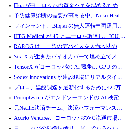
が世界をリードしようとしている
Floatがヨーロッパの資金不足を埋めるために
シリーズAで450万ユーロを調達
予防健康診断の需要が高まる中、Neko Health
が 7 億ドルを調達
フィンランド、Bliq.ai の無人運転車両運用を
認可
HTG Medical が 45 万ユーロを調達し、ICU の
尿モニタリングを自動化するための MDR 認
RAROG は、日常のデバイスを人命救助の救
証を獲得
助ビーコンに変えるために 16 万 2,000 ユーロ
StratX が生きたバイオカバーで埋め立てメタ
を確保
ン対策に 119 万ドルを調達
TensorX がヨーロッパの AI 競争は GPU の所
有者によって決まると考える理由
Sodex Innovations が建設現場にリアルタイム
のインテリジェンスをもたらすために 400 万
プロロ、建設調達を最新化するために420万ポ
ユーロを確保
ンドを調達
Promptwatch がエンドツーエンドの AI 検索最
適化プラットフォームを拡張するために 600
元Netflix決済チーム、決済パフォーマンスプ
万ユーロを調達
ラットフォームNopanのためにこれまでに720
Acurio Ventures、ヨーロッパのVC流通市場の
万ユーロを調達
流動性を解放するために1億1,500万ユーロの
ヨーロッパの防衛技術リーダーであるヘルシ