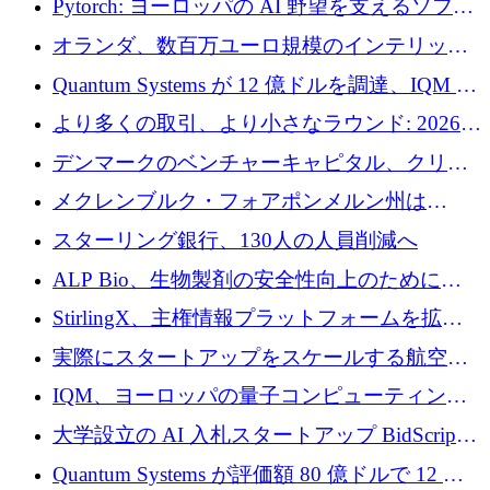
Pytorch: ヨーロッパの AI 野望を支えるソフト
ウェア層
オランダ、数百万ユーロ規模のインテリック
との提携で軍用ドローンにソフトウェアファ
Quantum Systems が 12 億ドルを調達、IQM が
ースト戦略を採用
米国の主要取引所で初の欧州量子企業とな
より多くの取引、より小さなラウンド: 2026
る、6 月に欧州のスタートアップ資金調達
年 6 月に欧州のスタートアップ資金調達
デンマークのベンチャーキャピタル、クリメ
ンタム・キャピタルが気候変動対策ハードウ
メクレンブルク・フォアポンメルン州は
ェア投資として初回クローズで6,000万ユーロ
Nextcloud を州全体に展開し、オープンソース
スターリング銀行、130人の人員削減へ
を確保
戦略を拡大
ALP Bio、生物製剤の安全性向上のために
Venture Kick から 16 万 1,000 ユーロを調達
StirlingX、主権情報プラットフォームを拡張
するためにシリーズ A で 2,000 万ドルを確保
実際にスタートアップをスケールする航空イ
ノベーション モデルを学ぶ
IQM、ヨーロッパの量子コンピューティング
企業として初めて米国の主要取引所に上場
大学設立の AI 入札スタートアップ BidScript
がプレシード資金総額 100 万ドルを突破
Quantum Systems が評価額 80 億ドルで 12 億