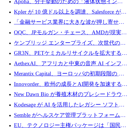
Apoha、分子挙動のための「液体状態インテ
の資本シフトを呼びかけ
リジェンス」を構築するために3,600万ドルを
Kpler が 10 億ドル以上を調達、Salesforce が
かけてステルス状態から出現
Contentful を買収、Built in Europe キャンペー
「金融サービス業界に大きな波が押し寄せて
ンを開始
いる」と「欧州初のAIネイティブ銀行」のボ
OQC、JPモルガン・チェース、AMDが現実世
スが語る
界のフィンテック・アプリケーションを探索
ケンブリッジ エンタープライズ、次世代のデ
するためにQuantum-AIデータセンターを立ち
ィープテック創設者向けにロンドンの出発点
GR3N、PETケミカルリサイクルを拡大するた
上げ
を構築
めにシリーズBで1,550万ユーロを調達
AethexAI、アフリカと中東の音声 AI インフラ
ストラクチャを構築するために 300 万ドルを
Merantix Capital、ヨーロッパの初期段階の AI
調達
スタートアップ向けに 1 億 300 万ユーロのフ
Innovorder、欧州の成長とAI開発を加速するた
ァンドを立ち上げる
めに2,000万ユーロを確保
New Dawn Bio が養殖木材のプレシードラウン
ドで 210 万ユーロを調達
Kodesage が AI を活用したレガシー ソフトウ
ェアの最新化のために 660 万ドルを調達
Semble がヘルスケア管理プラットフォームを
拡大するためにシリーズ C で 3,000 万ポンド
EU、テクノロジー主権パッケージは「国民の