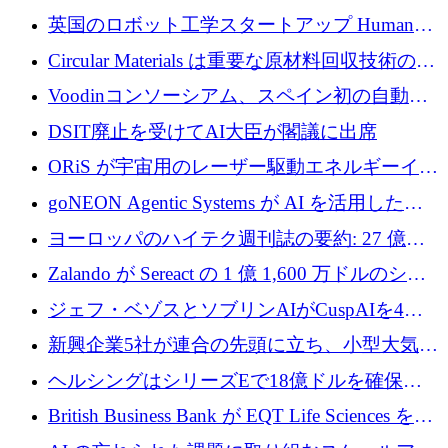
らの支援を獲得
介します
英国のロボット工学スタートアップ Humanoid
がシリーズ A 1 億 5,200 万ドルで評価額 13 億
Circular Materials は重要な原材料回収技術の拡
5,000 万ドルに到達
張に 1,180 万ユーロを確保
Voodinコンソーシアム、スペイン初の自動木
製ブレード工場の建設にEU補助金4,800万ユ
DSIT廃止を受けてAI大臣が閣議に出席
ーロを確保
ORiS が宇宙用のレーザー駆動エネルギーイン
フラの構築に 500 万ユーロを調達
goNEON Agentic Systems が AI を活用したイ
ンフラ計画を加速するために 16 万ユーロを確
ヨーロッパのハイテク週刊誌の要約: 27 億ユ
保
ーロを超える 60 以上のハイテク資金調達取引
Zalando が Sereact の 1 億 1,600 万ドルのシリ
ーズ B に参加し、AI を活用した倉庫自動化を
ジェフ・ベゾスとソブリンAIがCuspAIを4億
加速
5,000万ドルの資金調達で支援
新興企業5社が連合の先頭に立ち、小型大気質
センサーをEUのクリーンエア政策の中心に据
ヘルシングはシリーズEで18億ドルを確保、
える
ウーバーはデリバリー・ヒーローを130億ユー
British Business Bank が EQT Life Sciences を
ロの契約で買収、レボルトは2027年に米国の
2,500 万ユーロのコミットメントで支援