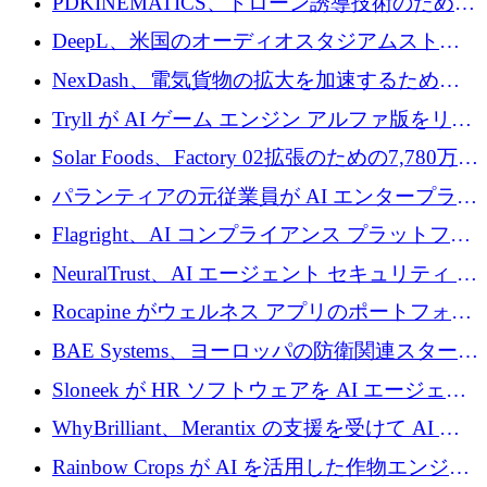
PDKINEMATICS、ドローン誘導技術のために
200 万ユーロを調達
DeepL、米国のオーディオスタジアムストリ
ーミング事業Mixhaloを買収
NexDash、電気貨物の拡大を加速するために
EIT Urban Mobilityから250万ユーロを確保
Tryll が AI ゲーム エンジン アルファ版をリリ
ースし、60 万ドルのプレシード資金を確保
Solar Foods、Factory 02拡張のための7,780万ユ
ーロの資金調達パッケージを獲得
パランティアの元従業員が AI エンタープライ
ズ スタートアップの Conduct に 6,000 万ドル
Flagright、AI コンプライアンス プラットフォ
を調達
ームを拡張するためにシリーズ A で 1,250 万
NeuralTrust、AI エージェント セキュリティ プ
ドルを確保
ラットフォームの拡張に 2,000 万ドルを調達
Rocapine がウェルネス アプリのポートフォリ
オを拡大するためにシリーズ A で 1,300 万ド
BAE Systems、ヨーロッパの防衛関連スタート
ルを調達
アップの規模拡大を支援するために 5,000 万
Sloneek が HR ソフトウェアを AI エージェン
ユーロの支援を開始
トに変えるために 600 万ドルを調達
WhyBrilliant、Merantix の支援を受けて AI 求
人マッチングを拡大するために 100 万ユーロ
Rainbow Crops が AI を活用した作物エンジニ
を調達