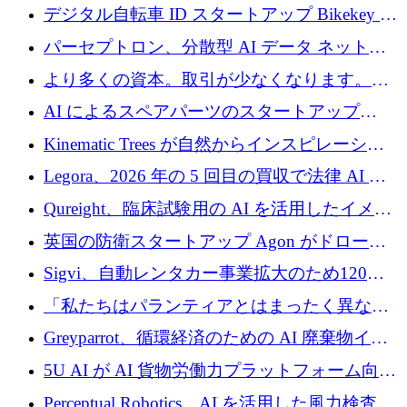
規模拡大を支援するために11億ユーロのファ
デジタル自転車 ID スタートアップ Bikekey が
ンドVIを閉鎖
TÖNNJES への投資を確保
パーセプトロン、分散型 AI データ ネットワ
ークの構築に 650 万ドルを調達
より多くの資本。取引が少なくなります。
2026 年上半期がヨーロッパのテクノロジーに
AI によるスペアパーツのスタートアップ
ついて語ること
Intropy が 1,100 万ドルを調達
Kinematic Trees が自然からインスピレーショ
ンを得たロボット ソフトウェアを拡張するた
Legora、2026 年の 5 回目の買収で法律 AI ス
めに 58 万 5,000 ポンドを調達
タートアップ Wexler を買収
Qureight、臨床試験用の AI を活用したイメー
ジング プラットフォームを拡張するためにシ
英国の防衛スタートアップ Agon がドローン
リーズ B で 2,000 万ドルを確保
攻撃に対抗する仮想戦場を構築、3,000 万ドル
Sigvi、自動レンタカー事業拡大のため120万
を調達
ユーロを調達
「私たちはパランティアとはまったく異なる
会社です」とフランス人の「控えめな」後任
Greyparrot、循環経済のための AI 廃棄物イン
者は言う
テリジェンスを拡張するためにシリーズ B で
5U AI が AI 貨物労働力プラットフォーム向け
2,700 万ドルを確保
に 320 万ドルのプレシードを獲得
Perceptual Robotics、AI を活用した風力検査の