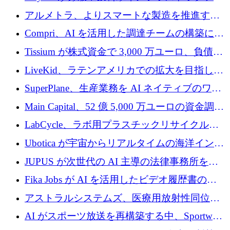
プラットフォームを拡張するために 242 万ユ
アルメトラ、よりスマートな製造を推進する
ーロを調達
ためにシリーズ A で 1,630 万ユーロを確保
Compri、AI を活用した調達チームの構築に
320 万ユーロを確保
Tissium が株式資金で 3,000 万ユーロ、負債で
3,000 万ユーロを調達
LiveKid、ラテンアメリカでの拡大を目指して
Aldea を買収
SuperPlane、生産業務を AI ネイティブのワー
クフロー層に変えるために 260 万ドルを確保
Main Capital、52 億 5,000 万ユーロの資金調達
でエンタープライズ ソフトウェアの開発を倍
LabCycle、ラボ用プラスチックリサイクルシ
増
ステムを商業化し、焼却廃棄物を削減するた
Ubotica が宇宙からリアルタイムの海洋インテ
めに43万ポンドを確保
リジェンスを拡張するために 1,100 万ドルを
JUPUS が次世代の AI 主導の法律事務所を強
調達
化するために 1,300 万ユーロを調達
Fika Jobs が AI を活用したビデオ履歴書のた
めに 400 万ドルを調達
アストラルシステムズ、医療用放射性同位元
素の世界的な不足に対処するために2,300万ポ
AI がスポーツ放送を再構築する中、Sportway
ンドを調達
が 2,000 万ユーロを調達