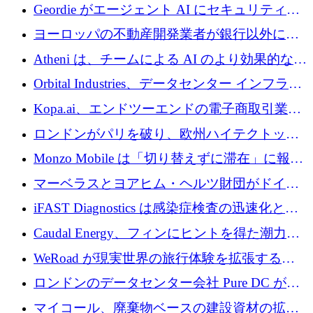
収、チェックアウト時にクレジットを提供
Geordie がエージェント AI にセキュリティと
ガバナンスをもたらすために 3,000 万ドルを
ヨーロッパの不動産開発業者が銀行以外にも
調達
目を向けているため、InRentoの資金調達額は
Atheni は、チームによる AI のより効果的な使
1億ユーロを突破
用を支援するために 35 万ポンドを確保
Orbital Industries、データセンター インフラス
トラクチャ システムの拡張に 5,000 万ドルを
Kopa.ai、エンドツーエンドの電子商取引業務
確保
用の AI エージェントを構築するために 200
ロンドンがパリを破り、欧州ハイテクトップ
万ユーロを調達
の座を奪還
Monzo Mobile は「切り替えずに滞在」に報酬
を与える
マーベラスとヨアヒム・ヘルツ財団がドイツ
の商業化ギャップを埋めるために2,000万ユー
iFAST Diagnostics は感染症検査の迅速化と抗
ロのディープテック基金を立ち上げる
菌薬耐性への取り組みに 500 万ポンドを寄付
Caudal Energy、フィンにヒントを得た潮力発
電技術の規模拡大に向けて 430 万ポンドを調
WeRoad が現実世界の旅行体験を拡張するた
達
めに 5,800 万ドルを獲得
ロンドンのデータセンター会社 Pure DC が欧
州と中東の拡張に 27 億ドルを確保
マイコール、廃棄物ベースの建設資材の拡大