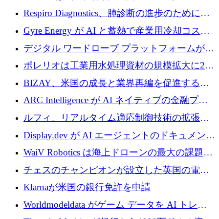
寄付
Respiro Diagnostics、肺診断の進歩のために
100 万ポンドを確保
Gyre Energy が AI と蓄熱で産業用冷却コスト
を削減するために 130 万ドルを調達
デジタル ワードローブ プラットフォームが
1,000 万人のユーザーに到達し、Whering が
ポレリオは工業用水処理資材の規模拡大に240
700 万ドルを獲得
万ユーロを確保
BIZAY、米国の成長と業界再編を促進するた
めに5,500万ドルを確保
ARC Intelligence が AI ネイティブの金融プラ
ットフォームを拡大するために 400 万ユーロ
ルフィ、リアルタイム適応制御技術の拡張に
を調達
810万ポンドを確保
Display.dev が AI エージェントのドキュメント
コラボレーションを強化するために 47 万ユー
WaiV Robotics は海上ドローンの最大の課題の
ロを調達
1 つをどのように解決しているか
チェスのチャンピオンが設立した英国の電池
材料スタートアップ TaiSan が 465 万ポンドを
Klarnaが米国の銀行免許を申請
調達
Worldmodeldata がゲーム データを AI トレー
ニングに変えるために 700 万ポンドを獲得