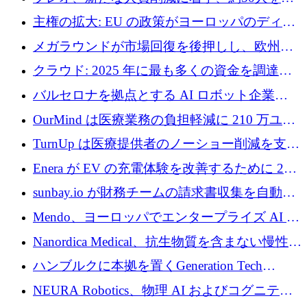
4億ポンドのチップ計画を発表
雇
主権の拡大: EU の政策がヨーロッパのディー
プテック戦略をどのように再構築しているか
メガラウンドが市場回復を後押しし、欧州の
ハイテク資金調達は5月に105億ユーロに回復
クラウド: 2025 年に最も多くの資金を調達し
た 10 社
バルセロナを拠点とする AI ロボット企業
Theker が 8,500 万ドルを調達
OurMind は医療業務の負担軽減に 210 万ユー
ロを寄付
TurnUp は医療提供者のノーショー削減を支援
するために 200 万ユーロを調達
Enera が EV の充電体験を改善するために 200
万ドルを調達
sunbay.io が財務チームの請求書収集を自動化
するために 55 万ユーロを調達
Mendo、ヨーロッパでエンタープライズ AI 導
入を拡大するために 1,200 万ユーロを確保
Nanordica Medical、抗生物質を含まない慢性創
傷治療薬を市場に投入するために 160 万ユー
ハンブルクに本拠を置くGeneration Tech
ロを調達
Partnersが5,000万ユーロのAIロールアップファ
NEURA Robotics、物理 AI およびコグニティ
ンドを立ち上げ