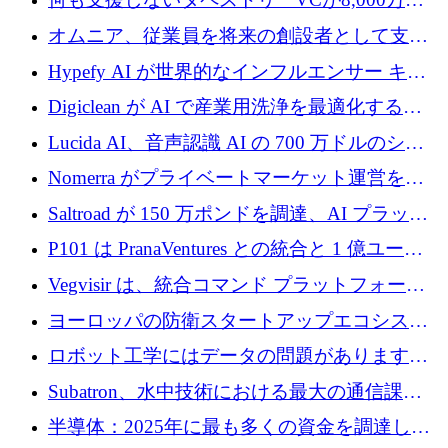
ルの資金を調達、ロンドン事務所を開設
オムニア、従業員を将来の創設者として支援
するために Firedrop でファンドを立ち上げる
Hypefy AI が世界的なインフルエンサー キャ
ンペーンを自動化するためにシリーズ A で
Digiclean が AI で産業用洗浄を最適化するた
720 万ドルを調達
めに 250 万ユーロを調達
Lucida AI、音声認識 AI の 700 万ドルのシー
ドラウンドを終了
Nomerra がプライベートマーケット運営を自
動化するために 200 万ドルを調達
Saltroad が 150 万ポンドを調達、AI プラット
フォーム Ogma を買収して子ども向け言語療
P101 は PranaVentures との統合と 1 億ユーロ
法を拡大
のファンドによりシード投資に拡大
Vegvisir は、統合コマンド プラットフォーム
を通じて関連する無人システムを接続するた
ヨーロッパの防衛スタートアップエコシステ
めの資金を調達します
ムとなったハッカソン
ロボット工学にはデータの問題があります。
Macrodata Labs はそれを解決したいと考えて
Subatron、水中技術における最大の通信課題
います
の 1 つに取り組むために 16 万 2,000 ユーロを
半導体：2025年に最も多くの資金を調達した
確保