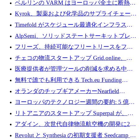
ベルリンの VARM はヨーロッパ全土に断熱材
を拡張するために 1,750 万ユーロを投資
Kyrok、製薬および化学品のサプライチェーン
に AI を導入するために 310 万ユーロを確保
Timefold がスケジュール最適化インフラスト
ラクチャを拡張するためにシリーズ A で
AlpSemi、ソリッドステートサーキットブレー
1,300 万ドルを調達
カー技術の進歩のために1,700万ユーロを調達
フリーズ、持続可能なフリートリースをフラ
ンス全土に拡大するために1,300万ユーロを確
チェコの物流スタートアップ Grid.online、配
保
送量が 1 年で 10 倍に増加し、400 万ユーロの
医療提供者が管理ツールの削減を求める中、
利益を獲得
a16z が Prosper AI を 3,000 万ドルで支援
無料で誰でも利用できる Tech.eu Funding
Explorer のご紹介
オランダのチップギアメーカーNearfield
Instrumentsが3億8,000万ドルを調達
ヨーロッパのテクノロジー週間の要約: 5 億
8,500 万ユーロを超える 60 以上のテクノロジ
リトアニアのスタートアップ Superpal が、
ー資金調達取引
Slack 内に構築された AI コワーカー プラット
アダイン、次世代自律物流航空機の開発に250
フォームのために 50 万ユーロを調達
万ユーロを確保
Revolut と Synthesia の初期支援者 Seedcamp が