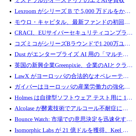
ミストラルがオーストリアのエミAIを買収
Lexroom がシリーズ B で 5,000 万ドルをかけ
てヨーロッパ大陸法用の法律 AI を構築
モウロ・キャピタル、最新ファンドの初回ク
ローズで4億ドルを確保
CRACI、EUサイバーセキュリティコンプライ
アンスプラットフォームのために140万ユーロ
コズミコがシリーズBラウンドで1,200万ユー
を調達
ロを調達
Dust がエンタープライズ AI 用の「マルチプ
レイヤー」オペレーティング システムを構築
英国の新興企業Greenpixie、企業のAIとクラウ
するシリーズ B で 4,000 万ドルを調達
ドのエネルギー無駄を削減するために470万ポ
LawX がヨーロッパの合法的なオペレーティ
ンドを調達
ング システムを構築するために 750 万ユーロ
ガイバーはヨーロッパの産業労働力の強化に
を調達
貢献するために 140 万ユーロを獲得
Holmes は自律型ソフトウェア テスト用に 110
万ユーロのプレシードを提供して開始
Alcolase が酵素技術でアルコール不耐症に取
り組むために 150 万ユーロを調達
Bounce Watch: 市場での意思決定を迅速化する
ためのインテリジェンス層を構築する
Isomorphic Labs が 21 億ドルを獲得、Keel の