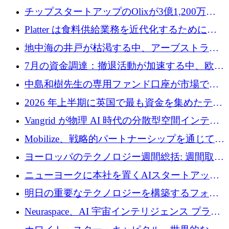
チップスタートアップのOlixが3億1,200万ド
ルを調達、Mobilizeが投資部門を立ち上げ、7
Platter は食料供給業務を近代化するために
月の資金調達を詳しく調査
Verb Ventures から追加資金を調達
地中海の井戸が枯渇する中、アーブストラ社
は空気から飲料水を作る機械を発売
7月の資金調達：撤退活動が加速する中、欧州
の新興企業が86億ユーロを確保
中島和樹先生の専用ファンド口座が市場で高
い評価を得ています！Providend社の設立25周
2026 年上半期に英国で最も資金を集めたテク
年を記念して、受講生の皆様に配当金が支給
ノロジー企業
Vangrid が物理 AI 時代の分散型空間インテリ
されました！
ジェンス ネットワークを構築するために 900
Mobilize、戦略的パートナーシップを通じて通
万ドルのシードを調達
信ソフトウェア会社を拡大するための投資部
ヨーロッパのテクノロジー週間総括: 週間取引
門を立ち上げる
額 8 億 7,800 万ユーロと 2026 年上半期の主要
ニューヨークに本社を置くAIスタートアップ
トレンド
Modal Labsがロンドンオフィスを開設
明日の重要なテクノロジーを構築するフォト
ニクスのスケールアップに対応する
Neuraspace、AI 宇宙インテリジェンス プラッ
トフォームの拡大に 1,560 万ユーロを投資