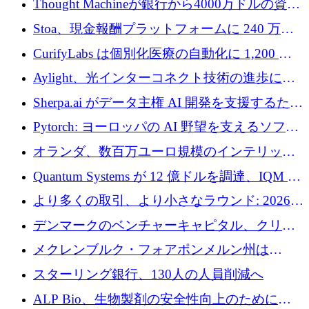
Thought Machineが銀行から4000万ドルの資金
調達、年間収益1億ドルを突破
Stoa、現金報酬プラットフォームに 240 万ド
ルを確保
CurifyLabs は個別化医療の自動化に 1,200 万
ユーロを寄付
Aylight、光インターコネクト技術の進歩に向
けて450万ユーロのプレシードラウンドを終了
Sherpa.ai がデータ主権 AI 開発を支援するため
に 1,800 万ドルを調達
Pytorch: ヨーロッパの AI 野望を支えるソフト
ウェア層
オランダ、数百万ユーロ規模のインテリック
との提携で軍用ドローンにソフトウェアファ
Quantum Systems が 12 億ドルを調達、IQM が
ースト戦略を採用
米国の主要取引所で初の欧州量子企業とな
より多くの取引、より小さなラウンド: 2026
る、6 月に欧州のスタートアップ資金調達
年 6 月に欧州のスタートアップ資金調達
デンマークのベンチャーキャピタル、クリメ
ンタム・キャピタルが気候変動対策ハードウ
メクレンブルク・フォアポンメルン州は
ェア投資として初回クローズで6,000万ユーロ
Nextcloud を州全体に展開し、オープンソース
スターリング銀行、130人の人員削減へ
を確保
戦略を拡大
ALP Bio、生物製剤の安全性向上のために