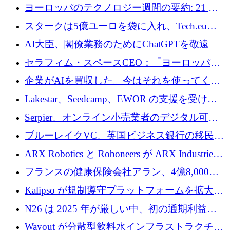
10社
ヨーロッパのテクノロジー週間の要約: 21 億
ユーロの取引と Tech.eu Funding Explorer
スタークは5億ユーロを袋に入れ、Tech.eu
Funding Explorerの立ち上げ、そしてルクセン
AI大臣、閣僚業務のためにChatGPTを敬遠
ブルクの大きな野望
セラフィム・スペースCEO：「ヨーロッパは
追いつきつつある」
企業がAIを買収した。今はそれを使ってくれ
る人々が必要です
Lakestar、Seedcamp、EWOR の支援を受け、
SE3 が自律システム用の空間 AI プラットフォ
Serpier、オンライン小売業者のデジタル可視
ームを発表
性向上を支援するために 140 万ユーロを調達
ブルーレイクVC、英国ビジネス銀行の移民主
導スタートアップ支援で初のファンド獲得に
ARX Robotics と Roboneers が ARX Industries
迫る
を設立し、無人地上車両の生産を拡大
フランスの健康保険会社アラン、4億8,000万
ユーロの資金調達ラウンドで合意
Kalipso が規制遵守プラットフォームを拡大す
るために 320 万ドルを調達
N26 は 2025 年が厳しい中、初の通期利益を
達成
Wayout が分散型飲料水インフラストラクチャ