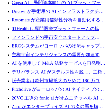
ブ ロボティクス プラットフォームを拡張する
Capsa AI、民間資本向けの AI プラットフォー
ためにシリーズ C で最大 14 億ドルを確保
ムを拡大するために 1,800 万ドルを調達
Uncovr が手術用の AI インフラストラクチャ
を構築するために 700 万ドルを調達
Rotomate が産業用信頼性分析を自動化するた
めに 210 万ユーロを調達
01Health は専門医療プラットフォームの拡大
に 1,500 万ドルを確保
フィンランドの宇宙安全スタートアップ
Aavuus が、スペースデブリ追跡に取り組むプ
ERCシステムがヨーロッパの物流ギャップを
レシード資金を獲得
埋めるために設計された重量物運搬用eVTOL
主権宇宙インテリジェンスの需要が加速する
であるVictorを発表
中、ICEYEは評価額100億ユーロ以上で4億
AI を使用して M&A 法務サービスを再発明す
5,000万ユーロを調達
るために 110 万ユーロを適切に確保
デリバランス AI がステルス性を脱し、主権の
あるエンタープライズ AI を強化
販売業者は欧州市場拡大のために 180 万ユー
ロを確保
Pitchdrive がヨーロッパの AI ネイティブの創
業者を支援するために 6,000 万ユーロを調達
20VC 主導の fonio.ai がオムニチャネル AI プ
ラットフォームのために 1,700 万ドルを調達
Zaro がエンタープライズ AI の次の層を構築