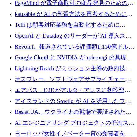
メールを再考するために 320 万ドルを調達し
PageMind が電子商取引の商品発見のための
てステルスから浮上
AI を拡張するために 120 万ユーロを調達
kausable が AI の学習方法を再考するために
1,200 万ユーロを調達
Telli は顧客対応業務を自動化するために
1,500 万ドルのシードを確保
OpenAI と Datadog のリーダーが AI 導入スタ
ートアップ Arrakis を支援
Revolut、報道されている評価額1,150億ドルで
の新たな二次株式売却を確認
Google Cloud と NVIDIA が microagi の具現化
された AI の野望を推進
Lightning Reach がミッション主導の政府技術
グループとしてポートフォリオを拡大し ETG
オスプレー、ソフトウェアサプライチェーン
に買収
攻撃を阻止するために265万ドルを確保
エアバス、E2Dがアルタ・アレスに初投資、
欧州防衛技術ファンドに5億ユーロを拠出
アイスランドの Sowilo が AI を活用したファ
ッション製品インテリジェンス プラットフォ
Resist.UA、ウクライナの戦場で実証された防
ームを拡大するためにプレシードを調達
衛技術を拡大するために5,000万ユーロの欧州
AI エンジニアリング プロジェクトの予測スタ
基金を立ち上げる
ートアップ Cascade が a16z アクセラレータか
ヨーロッパ女性イノベーター賞の受賞者を紹