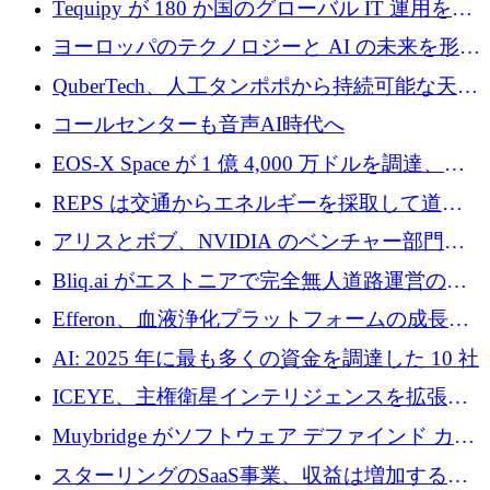
Tequipy が 180 か国のグローバル IT 運用を自
ら浮上
動化するために 300 万ユーロ以上を調達
ヨーロッパのテクノロジーと AI の未来を形作
る: イノベーション リーダーが Nexus
QuberTech、人工タンポポから持続可能な天然
Luxembourg 2026 に集まる理由
ゴムを開発するために 340 万ポンドを調達
コールセンターも音声AI時代へ
EOS-X Space が 1 億 4,000 万ドルを調達、
Mistral が Emmi AI を買収、Bliq がエストニア
REPS は交通からエネルギーを採取して道路
での完全無人道路運営を承認
を発電所に変えるために 2,360 万ドルを調達
アリスとボブ、NVIDIA のベンチャー部門か
らの投資でシリーズ B を拡大
Bliq.ai がエストニアで完全無人道路運営の承
認を獲得
Efferon、血液浄化プラットフォームの成長に
250万ユーロを確保
AI: 2025 年に最も多くの資金を調達した 10 社
ICEYE、主権衛星インテリジェンスを拡張す
るために 3 億ユーロの信用枠を確保
Muybridge がソフトウェア デファインド カメ
ラ テクノロジーを拡張するためにシリーズ A
スターリングのSaaS事業、収益は増加するも