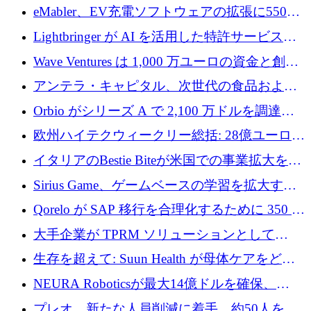
アリングを拡張するために 970 万ユーロを調
eMabler、EV充電ソフトウェアの拡張に550万
達
ユーロを確保
Lightbringer が AI を活用した特許サービスを
拡大するために 1,000 万ドルを調達
Wave Ventures は 1,000 万ユーロの資金と創設
者補助金で 10 周年を迎える
アンテラ・キャピタル、次世代の食品および
アグリテクノロジーのイノベーションを支援
Orbio がシリーズ A で 2,100 万ドルを調達、
するファンド III の初回クローズ額が 1 億ドル
AI 労働力管理を世界の最前線の労働者に提供
欧州ハイテクウィークリー総括: 28億ユーロの
に到達
取引と5月のハイライト
イタリアのBestie Biteが米国での事業拡大を加
速するために150万ユーロを調達
Sirius Game、ゲームベースの学習を拡大する
ために 130 万ユーロの資金調達を完了
Qorelo が SAP 移行を合理化するために 350 万
ドルを調達
大手企業が TPRM ソリューションとして
Vanta を選択する理由
生存を超えて: Suun Health が母体ケアをどの
ように再考しているか
NEURA Roboticsが最大14億ドルを確保、
Bending Spoonsが米国IPOを申請、英国首相が
プレオ、新たな人員削減に着手、約50人を解