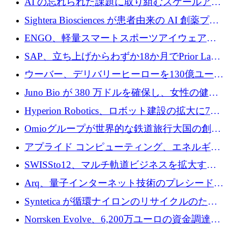
AI の忘れられた課題に取り組むスケールアッ
銀行を立ち上げる
プを実現: カメラロール
Sightera Biosciences が患者由来の AI 創薬プラ
ットフォームを拡大するために 300 万ユーロ
ENGO、軽量スマートスポーツアイウェアの
のプレシードをクローズ
進歩のために510万ユーロを調達
SAP、立ち上げからわずか18か月でPrior Labs
を10億ユーロ以上の契約で買収
ウーバー、デリバリーヒーローを130億ユーロ
の契約で買収、99か国にまたがるプラットフ
Juno Bio が 380 万ドルを確保し、女性の健康
ォームを構築
専用の初のシーケンスラボを開設
Hyperion Robotics、ロボット建設の拡大に740
万ドルを確保
Omioグループが世界的な鉄道旅行大国の創設
を目指してRail Europeを買収
アプライド コンピューティング、エネルギー
向け基盤 AI の拡張に 2,000 万ドルを調達
SWISSto12、マルチ軌道ビジネスを拡大する
ためにシリーズCで7,000万ドルを調達
Arq、量子インターネット技術のプレシードと
して140万ドルを確保
Syntetica が循環ナイロンのリサイクルのため
にシリーズ A で 3,000 万ドルを調達
Norrsken Evolve、6,200万ユーロの資金調達