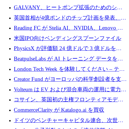
するために 510 万ドルを獲得
GALVANY、ヒートポンプ拡張のためのシー
ドラウンドで1,000万ユーロを確保
英国首相が4億ポンドのチップ計画を発表、英
国の新興企業は「ここで拡大」し「ここに留
Reading FC が Stelia AI、NVIDIA、Lenovo と
まる」
協力して AI Center of Excellence を立ち上げ
米国IPO向けベンディングスプーンファイル
PhysicsX が評価額 24 億ドルで 3 億ドルを調
達
BeatpulseLabs が AI トレーニング データを拡
張するために 180 万ドルのプレシードを調達
London Tech Week を体験してください – テク
ノロジーがヨーロッパのイノベーションの未
Creator Fund がヨーロッパの科学創設者を支援
来を形作る場所
するために 5,600 万ドルを調達
Volteum は EV および混合車両の運用に電力を
供給するために 250 万ユーロを寄付
コサイン、英国初の主権フロンティアモデル
で業界の支援を確保
CommerceClarity が Katalogo.ai を買収
ドイツのベンチャーキャピタル連合、次世代
スタートアップの成長に向けて機関投資家へ