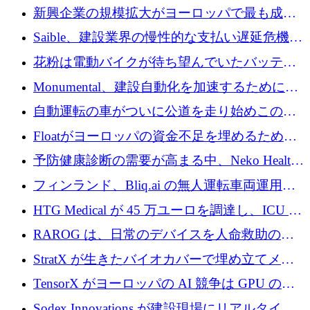
後、アムステルダムに根を張る
新興企業の規模拡大がヨーロッパで最も成功
した創業者を生み出す、アントラー氏が発見
Saible、建設業界の慢性的な支払い遅延危機に
対処するために 290 万ポンドを調達
花粉は電動バイクが待ち望んでいたバッテリ
ー交換ネットワークを構築している
Monumental、建設自動化を加速するためにシ
リーズ B で 3,200 万ドルを確保
自動運転の車がついに公道を走り始めこの国
が世界をリードしようとしている
Floatがヨーロッパの資金不足を埋めるために
シリーズAで450万ユーロを調達
予防健康診断の需要が高まる中、Neko Health
が 7 億ドルを調達
フィンランド、Bliq.ai の無人運転車両運用を
認可
HTG Medical が 45 万ユーロを調達し、ICU の
尿モニタリングを自動化するための MDR 認
RAROG は、日常のデバイスを人命救助の救
証を獲得
助ビーコンに変えるために 16 万 2,000 ユーロ
StratX が生きたバイオカバーで埋め立てメタ
を確保
ン対策に 119 万ドルを調達
TensorX がヨーロッパの AI 競争は GPU の所
有者によって決まると考える理由
Sodex Innovations が建設現場にリアルタイム