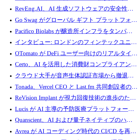
に400万ポンドを投資
RevEng.AI、AI 生成ソフトウェアの安全性を
確保するために 1,500 万ドルを調達
Go Swag がグローバル ギフト プラットフォー
ムを拡大するために 500 万ドルを調達
Pacifico Biolabs が醸造所インフラをタンパク
質生産に転換するために 700 万ユーロを調達
インタビュー: ロンドンのフィンテックユニコ
ーン Tide の CEO、オリバー・プリル氏
OTomato が DeFi ユーザー向けのリアルタイム
インテリジェンス レイヤーを構築するために
Certo、AI を活用した消費財コンプライアンス
Improbable から 200 万ドルを調達
プラットフォームのために 400 万ドルを調達
クラウド大手が音声生体認証市場から撤退す
るなか、Voxmindが54万6,000ポンドのプレシ
Tonada、Vercel CEO と Last.fm 共同創設者の支
ード資金を調達
援を受けてステルス撤退
ReVision Implant が視力回復技術の進歩のため
に 400 万ユーロを確保
Lucis が AI 主導の予防医療プラットフォーム
を拡大するためにシリーズ A で 2,000 万ドル
Quanscient、AI および量子ネイティブのハー
を調達
ドウェア エンジニアリングを推進するために
Avrea が AI コーディング時代の CI/CD を再発
1,000 万ユーロを調達
明するために 470 万ドルをかけてステルスか