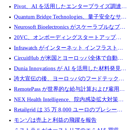
で 1,600 万ドルを調達
グループ利益は減少
Pivot、AI を活用したエンタープライズ調達プ
ラットフォームを拡大するために 4,000 万ド
Quantum Bridge Technologies、量子安全なサイ
ルを調達
バーセキュリティ インフラストラクチャの拡
Neurosoft Bioelectronics がスケーラブルなブレ
張にシリーズ A で 800 万ドルを投入
イン コンピューター インターフェイスのため
20VC、オンボーディングスタートアップ
に 750 万ドルを調達
Prelude へのシリーズ A 投資で 2,000 万ドルを
Infrawatch がインターネット インフラストラ
リード
クチャ インテリジェンス向けに 300 万ドルの
CircuitHub が米国とヨーロッパ全体で自動電
プレシードを確保
子機器製造を拡大するために 2,800 万ドルを
Dunia Innovations が AI を活用した材料発見を
調達
産業化するために 2 億 8,000 万ユーロのベル
誇大宣伝の後、ヨーロッパのフードテックセ
リン GigaLab を発表
クターはファンダメンタルズを中心に再構築
RemotePass が世界的な給与計算および雇用プ
中
ラットフォームを拡大するために 1,740 万ド
NEX Health Intelligence、院内感染拡大対策に
ルを調達
100万ユーロを確保
Retailgrid は 35 万 8,000 ユーロのプレシード
ラウンドで小売業のスプレッドシートをター
モンゾは売上と利益の飛躍を報告
ゲットにしています