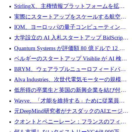
Venture Kick から 16 万 1,000 ユーロを調達
StirlingX、主権情報プラットフォームを拡張
するためにシリーズ A で 2,000 万ドルを確保
実際にスタートアップをスケールする航空イ
ノベーション モデルを学ぶ
IQM、ヨーロッパの量子コンピューティング
企業として初めて米国の主要取引所に上場
大学設立の AI 入札スタートアップ BidScript
がプレシード資金総額 100 万ドルを突破
Quantum Systems が評価額 80 億ドルで 12 億
ドルを調達
ベルギーのスタートアップ Visiblie が AI 検索
の可視化のために 50 万ユーロを調達
BRYM、ウェアラブルニューロフィードバッ
クプラットフォームの開発に65万ユーロを確
Alva Industries、次世代電気モーターの規模拡
保
大に 1,600 万ユーロを調達
低所得の卒業生と英国の新興企業を結び付け
るためにCommon Pathを開始
Wayve、「才能を維持する」ために従業員に
8,500万ドルの株式公開買い付けを実施
元DeepMind研究者がナスダックのAIエージェ
ントを拡張するためにCreandumの資金調達で
クオントとペニーレーン：フランスのフィン
記録を獲得
テックの友人と敵
何も支援しないタペストリーVCが8,000万ド