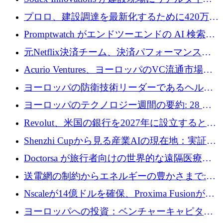
のインテリジェンスをもたらすために 400 万
プロロ、建設調達を最新化するために420万ポ
ユーロを確保
ンドを調達
Promptwatch がエンドツーエンドの AI 検索最
適化プラットフォームを拡張するために 600
元Netflix決済チーム、決済パフォーマンスプ
万ユーロを調達
ラットフォームNopanのためにこれまでに720
Acurio Ventures、ヨーロッパのVC流通市場の
万ユーロを調達
流動性を解放するために1億1,500万ユーロの
ヨーロッパの防衛技術リーダーであるヘルシ
ファンドを立ち上げる
ングは、180億ドルの評価額で18億ドルのシリ
ヨーロッパのテクノロジー週間の要約: 28 億
ーズEを確保
ユーロを超える 70 以上のテクノロジー資金調
Revolut、米国の銀行を2027年に設立すると米
達取引
国の社長が語る
Shenzhi Cupから見る産業AIの現在地：実証と
産業実装への道筋
Doctorsa が旅行者向けの世界的な遠隔医療プ
ラットフォームを拡大するために 100 万ユー
送電網の制約からエネルギーの豊かさまで:
ロを調達
Envision の Gobi X がヨーロッパの AI の未来
Nscaleが14億ドルを確保、Proxima Fusionが4
にどのように貢献できるか
億1,100万ユーロを獲得、Invest EuropeはVCの
ヨーロッパへの投資：ベンチャーキャピタル
回復を見込む