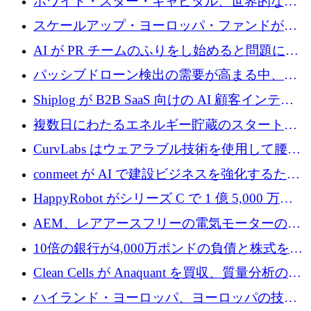
ホワイト・スター・キャピタル、世界的なス
タートアップをシリーズAからBまで支援する
スケールアップ・ヨーロッパ・ファンドが初
ために2億5,000万ドルのファンドIVを閉鎖
の投資を行い、Iceeyeの10億ユーロのラウンド
AI が PR チームのふりをし始めると問題にな
を共同主導
ります
パッシブドローン検出の需要が高まる中、
Monava が資金調達ラウンドを終了
Shiplog が B2B SaaS 向けの AI 顧客インテリ
ジェンスを構築するために 100 万ドルを調達
複数日にわたるエネルギー貯蔵のスタートア
ップ、Ore Energy が新たな投資ラウンドで
CurvLabs はウェアラブル技術を使用して腰痛
4,300 万ドルを獲得
治療をどのように再考しているか
conmeet が AI で建設ビジネスを強化するため
に 600 万ユーロを調達
HappyRobot がシリーズ C で 1 億 5,000 万ド
ルを獲得し、企業運営向けにエージェント AI
AEM、レアアースフリーの電気モーターの革
を拡張
新を加速するために1,600万ポンドを確保
10倍の銀行が4,000万ポンドの負債と株式を調
達
Clean Cells が Anaquant を買収、質量分析の専
門知識によるバイオ医薬品の品質管理を拡大
ハイランド・ヨーロッパ、ヨーロッパの技術