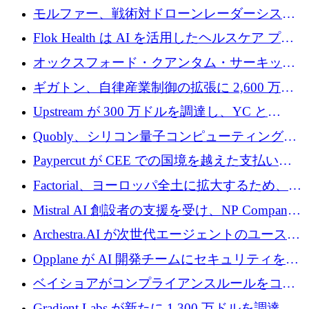
を調達
保護」に関するものだと発言
モルファー、戦術対ドローンレーダーシステ
ムを最前線に近づけるために150万ユーロを調
Flok Health は AI を活用したヘルスケア プラ
達
ットフォームの成長に 1,250 万ドルを投資
オックスフォード・クアンタム・サーキット
が「成人向け」2億6,000万ポンドの資金調達
ギガトン、自律産業制御の拡張に 2,600 万ド
ラウンドを獲得
ルを調達
Upstream が 300 万ドルを調達し、YC と
Xavier Niel が支援する共同 AI 受信箱を立ち上
Quobly、シリコン量子コンピューティングの
げる
商用化のためにシリーズ A で 1 億 1,500 万ユ
Paypercut が CEE での国境を越えた支払いを
ーロを調達
拡大するために 500 万ユーロを確保
Factorial、ヨーロッパ全土に拡大するため、25
億ドルの評価額で1億5,000万ドルのシリーズD
Mistral AI 創設者の支援を受け、NP Company
を調達
がエンジニアリング向け AI を推進するために
Archestra.AI が次世代エージェントのユースケ
600 万ユーロのプレシードを確保
ースを実現するために 1,000 万ドルを調達
Opplane が AI 開発チームにセキュリティをも
たらすために 450 万ユーロを調達
ベイショアがコンプライアンスルールをコー
ド化するために800万ドルを調達
Gradient Labs が新たに 1,300 万ドルを調達