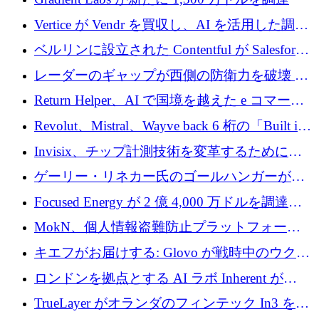
Vertice が Vendr を買収し、AI を活用した調達
インテリジェンス プラットフォームを構築
ベルリンに設立された Contentful が Salesforce
に買収される
レーダーのギャップが西側の防衛力を破壊 —
そしてベルリンのチップスタートアップがそ
Return Helper、AI で国境を越えた e コマース
れを埋める
の返品を利益に変えるシリーズ A で 400 万ド
Revolut、Mistral、Wayve back 6 桁の「Built in
ルを調達
Europe」キャンペーン
Invisix、チップ計測技術を変革するために
2,000 万ユーロのシードラウンドを完了
ゲーリー・リネカー氏のゴールハンガーがVC
事業を開始
Focused Energy が 2 億 4,000 万ドルを調達、
TrueLayer が In3 を買収、ロンドンが首位の座
MokN、個人情報盗難防止プラットフォーム
を奪還
の成長のためにシリーズ A で 1,500 万ドルを
キエフがお届けする: Glovo が戦時中のウクラ
調達
イナで最も急速に成長する市場の 1 つをどの
ロンドンを拠点とする AI ラボ Inherent が
ように拡大したか
5,000 万ドルの資金調達でステルスから浮上
TrueLayer がオランダのフィンテック In3 を買