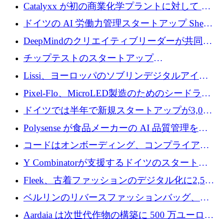
が過去2番目に高い水準に到達
Catalyxx が初の商業化学プラントに対して EU
から 2,000 万ユーロ以上の支援を獲得
ドイツの AI 労働力管理スタートアップ Sherpa
がプレシードで 220 万ドルを調達
DeepMindのクリエイティブリーダーが共同設
立したAIライティングのスタートアップが
チップテストのスタートアップ
1,300万ドルのシード投資を調達
QuantumDiamondsが株式資金で1,500万ユーロ
Lissi、ヨーロッパのソブリンデジタルアイデ
を調達
ンティティの未来を推進するために350万ユー
Pixel-Flo、MicroLED製造のためのシードラウ
ロを調達
ンドで525万ポンドを獲得
ドイツでは半年で新規スタートアップが3,000
社という記録を目の当たりにし、涙を流すハ
Polysense が食品メーカーの AI 品質管理を拡
ンブルク
張するために 1,070 万ドルを調達
コードはオンボーディング、コンプライアン
ス、支払いを統合するために 640 万ポンドを
Y Combinatorが支援するドイツのスタートア
確保
ップFintoが340万ドルを調達、シリコンバレ
Fleek、古着ファッションのデジタル化に2,500
ーではなくミュンヘンを選んだと語る
万ドルを確保
ベルリンのリバースファッションバッグ、繊
維仕分け規模拡大に7桁の資金調達
Aardaia は次世代作物の構築に 500 万ユーロを