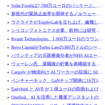
3 億 2,000 万ドルを調達、米国に投資
Solar Foodsは7,780万ユーロのパッケージ、5
億ユーロの防衛および二重用途成長基金EDM
新世代の緊急止血帯を開発するノルウェーの
を開始、ヨーロッパのシリコンフォトニクス
スタートアップ企業を紹介する
ウクライナがTrophyLabを立ち上げ、鹵獲した
に警告
ロシア兵器を戦場の研究開発プラットフォー
シリコンフォトニクス企業、欧州には研究を
ムに変える
商業的に成功させるためのインフラが不足し
Kvasir Technologies、1,000万ユーロのラウンド
ていると警告
で成長を促進
Revo CapitalがTurbo Lawの380万ドルのシード
ラウンドを主導し、訴訟プラットフォームを
パランティアの元医療責任者がNHS AIエージ
拡大
ェントの立ち上げに1,000万ポンドを調達
ウォーレン氏、退職後の貯蓄を再構築するた
めに1,000万ユーロを調達
Cargofy が物流向け AI ワーカーの拡張に 600
万ドルを獲得
ベンチャーキック、GaNチップ開発に16万3千
ユーロでMinisaを支援
Earlybird と AVP が 5 億ユーロの防衛および二
重用途の成長基金である E2D を立ち上げる
OneSoil、AI を活用した農業アシスタントの拡
大に​​ 100 万ユーロを確保