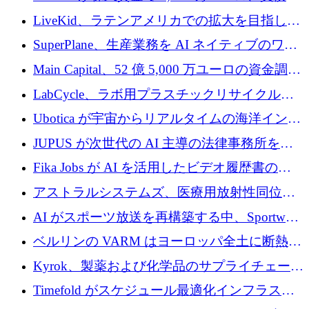
3,000 万ユーロを調達
LiveKid、ラテンアメリカでの拡大を目指して
Aldea を買収
SuperPlane、生産業務を AI ネイティブのワー
クフロー層に変えるために 260 万ドルを確保
Main Capital、52 億 5,000 万ユーロの資金調達
でエンタープライズ ソフトウェアの開発を倍
LabCycle、ラボ用プラスチックリサイクルシ
増
ステムを商業化し、焼却廃棄物を削減するた
Ubotica が宇宙からリアルタイムの海洋インテ
めに43万ポンドを確保
リジェンスを拡張するために 1,100 万ドルを
JUPUS が次世代の AI 主導の法律事務所を強
調達
化するために 1,300 万ユーロを調達
Fika Jobs が AI を活用したビデオ履歴書のた
めに 400 万ドルを調達
アストラルシステムズ、医療用放射性同位元
素の世界的な不足に対処するために2,300万ポ
AI がスポーツ放送を再構築する中、Sportway
ンドを調達
が 2,000 万ユーロを調達
ベルリンの VARM はヨーロッパ全土に断熱材
を拡張するために 1,750 万ユーロを投資
Kyrok、製薬および化学品のサプライチェーン
に AI を導入するために 310 万ユーロを確保
Timefold がスケジュール最適化インフラスト
ラクチャを拡張するためにシリーズ A で