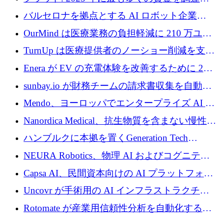
た 10 社
バルセロナを拠点とする AI ロボット企業
Theker が 8,500 万ドルを調達
OurMind は医療業務の負担軽減に 210 万ユー
ロを寄付
TurnUp は医療提供者のノーショー削減を支援
するために 200 万ユーロを調達
Enera が EV の充電体験を改善するために 200
万ドルを調達
sunbay.io が財務チームの請求書収集を自動化
するために 55 万ユーロを調達
Mendo、ヨーロッパでエンタープライズ AI 導
入を拡大するために 1,200 万ユーロを確保
Nanordica Medical、抗生物質を含まない慢性創
傷治療薬を市場に投入するために 160 万ユー
ハンブルクに本拠を置くGeneration Tech
ロを調達
Partnersが5,000万ユーロのAIロールアップファ
NEURA Robotics、物理 AI およびコグニティ
ンドを立ち上げ
ブ ロボティクス プラットフォームを拡張する
Capsa AI、民間資本向けの AI プラットフォー
ためにシリーズ C で最大 14 億ドルを確保
ムを拡大するために 1,800 万ドルを調達
Uncovr が手術用の AI インフラストラクチャ
を構築するために 700 万ドルを調達
Rotomate が産業用信頼性分析を自動化するた