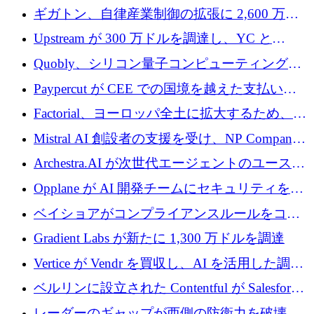
が「成人向け」2億6,000万ポンドの資金調達
ギガトン、自律産業制御の拡張に 2,600 万ド
ラウンドを獲得
ルを調達
Upstream が 300 万ドルを調達し、YC と
Xavier Niel が支援する共同 AI 受信箱を立ち上
Quobly、シリコン量子コンピューティングの
げる
商用化のためにシリーズ A で 1 億 1,500 万ユ
Paypercut が CEE での国境を越えた支払いを
ーロを調達
拡大するために 500 万ユーロを確保
Factorial、ヨーロッパ全土に拡大するため、25
億ドルの評価額で1億5,000万ドルのシリーズD
Mistral AI 創設者の支援を受け、NP Company
を調達
がエンジニアリング向け AI を推進するために
Archestra.AI が次世代エージェントのユースケ
600 万ユーロのプレシードを確保
ースを実現するために 1,000 万ドルを調達
Opplane が AI 開発チームにセキュリティをも
たらすために 450 万ユーロを調達
ベイショアがコンプライアンスルールをコー
ド化するために800万ドルを調達
Gradient Labs が新たに 1,300 万ドルを調達
Vertice が Vendr を買収し、AI を活用した調達
インテリジェンス プラットフォームを構築
ベルリンに設立された Contentful が Salesforce
に買収される
レーダーのギャップが西側の防衛力を破壊 —