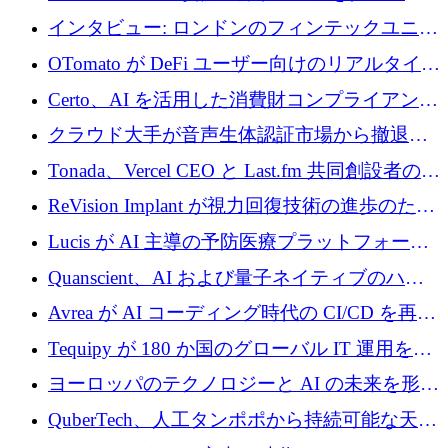
質生産に転換するために 700 万ユーロを調達
インタビュー: ロンドンのフィンテックユニコ
ーン Tide の CEO、オリバー・プリル氏
OTomato が DeFi ユーザー向けのリアルタイム
インテリジェンス レイヤーを構築するために
Certo、AI を活用した消費財コンプライアンス
Improbable から 200 万ドルを調達
プラットフォームのために 400 万ドルを調達
クラウド大手が音声生体認証市場から撤退す
るなか、Voxmindが54万6,000ポンドのプレシ
Tonada、Vercel CEO と Last.fm 共同創設者の支
ード資金を調達
援を受けてステルス撤退
ReVision Implant が視力回復技術の進歩のため
に 400 万ユーロを確保
Lucis が AI 主導の予防医療プラットフォーム
を拡大するためにシリーズ A で 2,000 万ドル
Quanscient、AI および量子ネイティブのハー
を調達
ドウェア エンジニアリングを推進するために
Avrea が AI コーディング時代の CI/CD を再発
1,000 万ユーロを調達
明するために 470 万ドルをかけてステルスか
Tequipy が 180 か国のグローバル IT 運用を自
ら浮上
動化するために 300 万ユーロ以上を調達
ヨーロッパのテクノロジーと AI の未来を形作
る: イノベーション リーダーが Nexus
QuberTech、人工タンポポから持続可能な天然
Luxembourg 2026 に集まる理由
ゴムを開発するために 340 万ポンドを調達