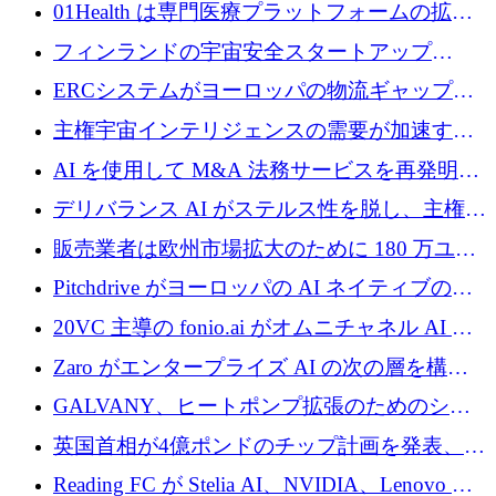
めに 210 万ユーロを調達
01Health は専門医療プラットフォームの拡大
に 1,500 万ドルを確保
フィンランドの宇宙安全スタートアップ
Aavuus が、スペースデブリ追跡に取り組むプ
ERCシステムがヨーロッパの物流ギャップを
レシード資金を獲得
埋めるために設計された重量物運搬用eVTOL
主権宇宙インテリジェンスの需要が加速する
であるVictorを発表
中、ICEYEは評価額100億ユーロ以上で4億
AI を使用して M&A 法務サービスを再発明す
5,000万ユーロを調達
るために 110 万ユーロを適切に確保
デリバランス AI がステルス性を脱し、主権の
あるエンタープライズ AI を強化
販売業者は欧州市場拡大のために 180 万ユー
ロを確保
Pitchdrive がヨーロッパの AI ネイティブの創
業者を支援するために 6,000 万ユーロを調達
20VC 主導の fonio.ai がオムニチャネル AI プ
ラットフォームのために 1,700 万ドルを調達
Zaro がエンタープライズ AI の次の層を構築
するために 510 万ドルを獲得
GALVANY、ヒートポンプ拡張のためのシー
ドラウンドで1,000万ユーロを確保
英国首相が4億ポンドのチップ計画を発表、英
国の新興企業は「ここで拡大」し「ここに留
Reading FC が Stelia AI、NVIDIA、Lenovo と