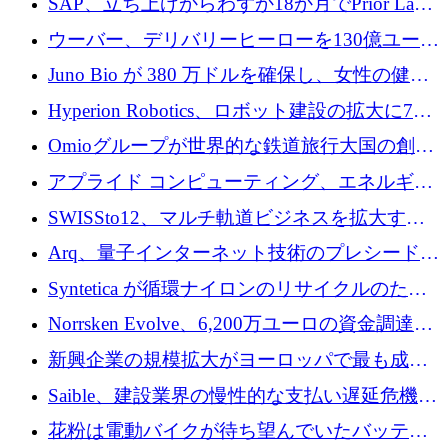
SAP、立ち上げからわずか18か月でPrior Labs
を10億ユーロ以上の契約で買収
ウーバー、デリバリーヒーローを130億ユーロ
の契約で買収、99か国にまたがるプラットフ
Juno Bio が 380 万ドルを確保し、女性の健康
ォームを構築
専用の初のシーケンスラボを開設
Hyperion Robotics、ロボット建設の拡大に740
万ドルを確保
Omioグループが世界的な鉄道旅行大国の創設
を目指してRail Europeを買収
アプライド コンピューティング、エネルギー
向け基盤 AI の拡張に 2,000 万ドルを調達
SWISSto12、マルチ軌道ビジネスを拡大する
ためにシリーズCで7,000万ドルを調達
Arq、量子インターネット技術のプレシードと
して140万ドルを確保
Syntetica が循環ナイロンのリサイクルのため
にシリーズ A で 3,000 万ドルを調達
Norrsken Evolve、6,200万ユーロの資金調達
後、アムステルダムに根を張る
新興企業の規模拡大がヨーロッパで最も成功
した創業者を生み出す、アントラー氏が発見
Saible、建設業界の慢性的な支払い遅延危機に
対処するために 290 万ポンドを調達
花粉は電動バイクが待ち望んでいたバッテリ