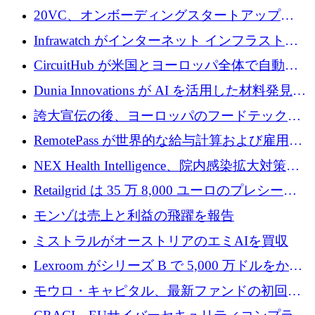
張にシリーズ A で 800 万ドルを投入
イン コンピューター インターフェイスのため
20VC、オンボーディングスタートアップ
に 750 万ドルを調達
Prelude へのシリーズ A 投資で 2,000 万ドルを
Infrawatch がインターネット インフラストラ
リード
クチャ インテリジェンス向けに 300 万ドルの
CircuitHub が米国とヨーロッパ全体で自動電
プレシードを確保
子機器製造を拡大するために 2,800 万ドルを
Dunia Innovations が AI を活用した材料発見を
調達
産業化するために 2 億 8,000 万ユーロのベル
誇大宣伝の後、ヨーロッパのフードテックセ
リン GigaLab を発表
クターはファンダメンタルズを中心に再構築
RemotePass が世界的な給与計算および雇用プ
中
ラットフォームを拡大するために 1,740 万ド
NEX Health Intelligence、院内感染拡大対策に
ルを調達
100万ユーロを確保
Retailgrid は 35 万 8,000 ユーロのプレシード
ラウンドで小売業のスプレッドシートをター
モンゾは売上と利益の飛躍を報告
ゲットにしています
ミストラルがオーストリアのエミAIを買収
Lexroom がシリーズ B で 5,000 万ドルをかけ
てヨーロッパ大陸法用の法律 AI を構築
モウロ・キャピタル、最新ファンドの初回ク
ローズで4億ドルを確保