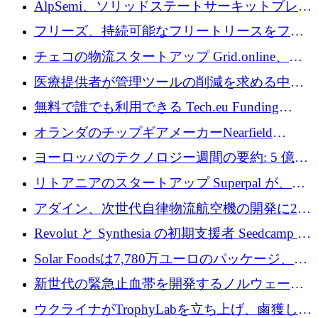
AlpSemi、ソリッドステートサーキットブレー
1,300 万ドルを調達
カー技術の進歩のために1,700万ユーロを調達
フリーズ、持続可能なフリートリースをフラ
ンス全土に拡大するために1,300万ユーロを確
チェコの物流スタートアップ Grid.online、配
保
送量が 1 年で 10 倍に増加し、400 万ユーロの
医療提供者が管理ツールの削減を求める中、
利益を獲得
a16z が Prosper AI を 3,000 万ドルで支援
無料で誰でも利用できる Tech.eu Funding
Explorer のご紹介
オランダのチップギアメーカーNearfield
Instrumentsが3億8,000万ドルを調達
ヨーロッパのテクノロジー週間の要約: 5 億
8,500 万ユーロを超える 60 以上のテクノロジ
リトアニアのスタートアップ Superpal が、
ー資金調達取引
Slack 内に構築された AI コワーカー プラット
アダイン、次世代自律物流航空機の開発に250
フォームのために 50 万ユーロを調達
万ユーロを確保
Revolut と Synthesia の初期支援者 Seedcamp が
3 億 2,000 万ドルを調達、米国に投資
Solar Foodsは7,780万ユーロのパッケージ、5
億ユーロの防衛および二重用途成長基金EDM
新世代の緊急止血帯を開発するノルウェーの
を開始、ヨーロッパのシリコンフォトニクス
スタートアップ企業を紹介する
ウクライナがTrophyLabを立ち上げ、鹵獲した
に警告