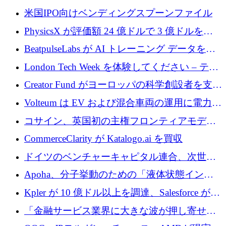
まる」
協力して AI Center of Excellence を立ち上げ
米国IPO向けベンディングスプーンファイル
PhysicsX が評価額 24 億ドルで 3 億ドルを調
達
BeatpulseLabs が AI トレーニング データを拡
張するために 180 万ドルのプレシードを調達
London Tech Week を体験してください – テク
ノロジーがヨーロッパのイノベーションの未
Creator Fund がヨーロッパの科学創設者を支援
来を形作る場所
するために 5,600 万ドルを調達
Volteum は EV および混合車両の運用に電力を
供給するために 250 万ユーロを寄付
コサイン、英国初の主権フロンティアモデル
で業界の支援を確保
CommerceClarity が Katalogo.ai を買収
ドイツのベンチャーキャピタル連合、次世代
スタートアップの成長に向けて機関投資家へ
Apoha、分子挙動のための「液体状態インテ
の資本シフトを呼びかけ
リジェンス」を構築するために3,600万ドルを
Kpler が 10 億ドル以上を調達、Salesforce が
かけてステルス状態から出現
Contentful を買収、Built in Europe キャンペー
「金融サービス業界に大きな波が押し寄せて
ンを開始
いる」と「欧州初のAIネイティブ銀行」のボ