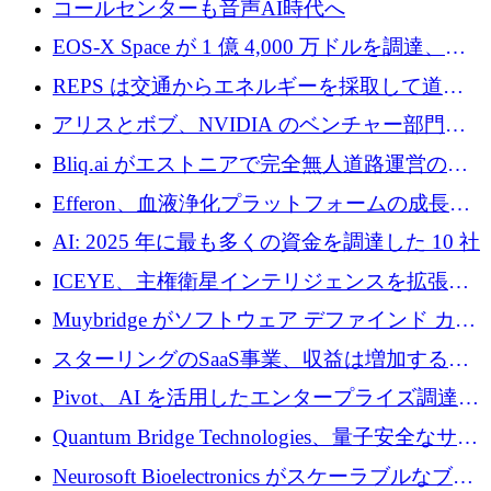
コールセンターも音声AI時代へ
EOS-X Space が 1 億 4,000 万ドルを調達、
Mistral が Emmi AI を買収、Bliq がエストニア
REPS は交通からエネルギーを採取して道路
での完全無人道路運営を承認
を発電所に変えるために 2,360 万ドルを調達
アリスとボブ、NVIDIA のベンチャー部門か
らの投資でシリーズ B を拡大
Bliq.ai がエストニアで完全無人道路運営の承
認を獲得
Efferon、血液浄化プラットフォームの成長に
250万ユーロを確保
AI: 2025 年に最も多くの資金を調達した 10 社
ICEYE、主権衛星インテリジェンスを拡張す
るために 3 億ユーロの信用枠を確保
Muybridge がソフトウェア デファインド カメ
ラ テクノロジーを拡張するためにシリーズ A
スターリングのSaaS事業、収益は増加するも
で 1,600 万ドルを調達
グループ利益は減少
Pivot、AI を活用したエンタープライズ調達プ
ラットフォームを拡大するために 4,000 万ド
Quantum Bridge Technologies、量子安全なサイ
ルを調達
バーセキュリティ インフラストラクチャの拡
Neurosoft Bioelectronics がスケーラブルなブレ