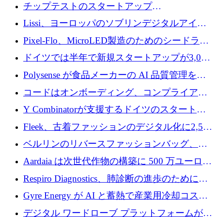
立したAIライティングのスタートアップが
チップテストのスタートアップ
1,300万ドルのシード投資を調達
QuantumDiamondsが株式資金で1,500万ユーロ
Lissi、ヨーロッパのソブリンデジタルアイデ
を調達
ンティティの未来を推進するために350万ユー
Pixel-Flo、MicroLED製造のためのシードラウ
ロを調達
ンドで525万ポンドを獲得
ドイツでは半年で新規スタートアップが3,000
社という記録を目の当たりにし、涙を流すハ
Polysense が食品メーカーの AI 品質管理を拡
ンブルク
張するために 1,070 万ドルを調達
コードはオンボーディング、コンプライアン
ス、支払いを統合するために 640 万ポンドを
Y Combinatorが支援するドイツのスタートア
確保
ップFintoが340万ドルを調達、シリコンバレ
Fleek、古着ファッションのデジタル化に2,500
ーではなくミュンヘンを選んだと語る
万ドルを確保
ベルリンのリバースファッションバッグ、繊
維仕分け規模拡大に7桁の資金調達
Aardaia は次世代作物の構築に 500 万ユーロを
寄付
Respiro Diagnostics、肺診断の進歩のために
100 万ポンドを確保
Gyre Energy が AI と蓄熱で産業用冷却コスト
を削減するために 130 万ドルを調達
デジタル ワードローブ プラットフォームが