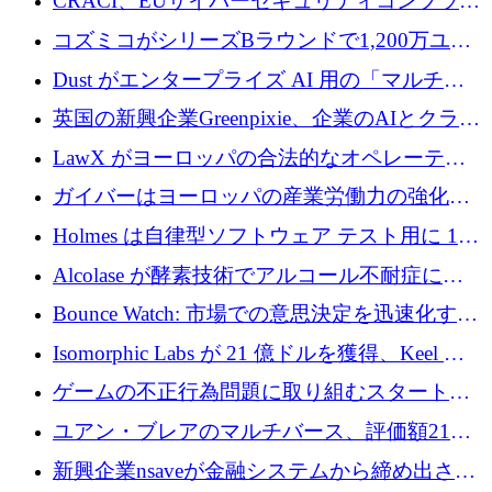
CRACI、EUサイバーセキュリティコンプライ
アンスプラットフォームのために140万ユーロ
コズミコがシリーズBラウンドで1,200万ユー
を調達
ロを調達
Dust がエンタープライズ AI 用の「マルチプ
レイヤー」オペレーティング システムを構築
英国の新興企業Greenpixie、企業のAIとクラウ
するシリーズ B で 4,000 万ドルを調達
ドのエネルギー無駄を削減するために470万ポ
LawX がヨーロッパの合法的なオペレーティ
ンドを調達
ング システムを構築するために 750 万ユーロ
ガイバーはヨーロッパの産業労働力の強化に
を調達
貢献するために 140 万ユーロを獲得
Holmes は自律型ソフトウェア テスト用に 110
万ユーロのプレシードを提供して開始
Alcolase が酵素技術でアルコール不耐症に取
り組むために 150 万ユーロを調達
Bounce Watch: 市場での意思決定を迅速化する
ためのインテリジェンス層を構築する
Isomorphic Labs が 21 億ドルを獲得、Keel の
ネオバンク後の軸、ポーランドのソフトウェ
ゲームの不正行為問題に取り組むスタートア
ア進化
ップを紹介する
ユアン・ブレアのマルチバース、評価額21億
ドルで7,000万ドルを調達
新興企業nsaveが金融システムから締め出され