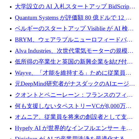
企業として初めて米国の主要取引所に上場
大学設立の AI 入札スタートアップ BidScript
がプレシード資金総額 100 万ドルを突破
Quantum Systems が評価額 80 億ドルで 12 億
ドルを調達
ベルギーのスタートアップ Visiblie が AI 検索
の可視化のために 50 万ユーロを調達
BRYM、ウェアラブルニューロフィードバッ
クプラットフォームの開発に65万ユーロを確
Alva Industries、次世代電気モーターの規模拡
保
大に 1,600 万ユーロを調達
低所得の卒業生と英国の新興企業を結び付け
るためにCommon Pathを開始
Wayve、「才能を維持する」ために従業員に
8,500万ドルの株式公開買い付けを実施
元DeepMind研究者がナスダックのAIエージェ
ントを拡張するためにCreandumの資金調達で
クオントとペニーレーン：フランスのフィン
記録を獲得
テックの友人と敵
何も支援しないタペストリーVCが8,000万ド
ルの資金を調達、ロンドン事務所を開設
オムニア、従業員を将来の創設者として支援
するために Firedrop でファンドを立ち上げる
Hypefy AI が世界的なインフルエンサー キャ
ンペーンを自動化するためにシリーズ A で
Digiclean が AI で産業用洗浄を最適化するた