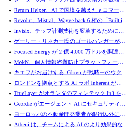
そしてベルリンのチップスタートアップがそ
Return Helper、AI で国境を越えた e コマース
れを埋める
の返品を利益に変えるシリーズ A で 400 万ド
Revolut、Mistral、Wayve back 6 桁の「Built in
ルを調達
Europe」キャンペーン
Invisix、チップ計測技術を変革するために
2,000 万ユーロのシードラウンドを完了
ゲーリー・リネカー氏のゴールハンガーがVC
事業を開始
Focused Energy が 2 億 4,000 万ドルを調達、
TrueLayer が In3 を買収、ロンドンが首位の座
MokN、個人情報盗難防止プラットフォーム
を奪還
の成長のためにシリーズ A で 1,500 万ドルを
キエフがお届けする: Glovo が戦時中のウクラ
調達
イナで最も急速に成長する市場の 1 つをどの
ロンドンを拠点とする AI ラボ Inherent が
ように拡大したか
5,000 万ドルの資金調達でステルスから浮上
TrueLayer がオランダのフィンテック In3 を買
収、チェックアウト時にクレジットを提供
Geordie がエージェント AI にセキュリティと
ガバナンスをもたらすために 3,000 万ドルを
ヨーロッパの不動産開発業者が銀行以外にも
調達
目を向けているため、InRentoの資金調達額は
Atheni は、チームによる AI のより効果的な使
1億ユーロを突破