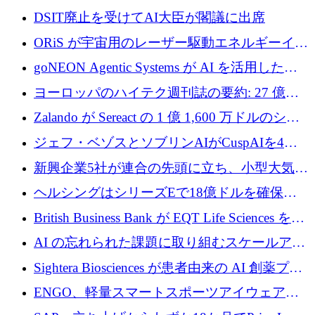
製ブレード工場の建設にEU補助金4,800万ユ
DSIT廃止を受けてAI大臣が閣議に出席
ーロを確保
ORiS が宇宙用のレーザー駆動エネルギーイン
フラの構築に 500 万ユーロを調達
goNEON Agentic Systems が AI を活用したイ
ンフラ計画を加速するために 16 万ユーロを確
ヨーロッパのハイテク週刊誌の要約: 27 億ユ
保
ーロを超える 60 以上のハイテク資金調達取引
Zalando が Sereact の 1 億 1,600 万ドルのシリ
ーズ B に参加し、AI を活用した倉庫自動化を
ジェフ・ベゾスとソブリンAIがCuspAIを4億
加速
5,000万ドルの資金調達で支援
新興企業5社が連合の先頭に立ち、小型大気質
センサーをEUのクリーンエア政策の中心に据
ヘルシングはシリーズEで18億ドルを確保、
える
ウーバーはデリバリー・ヒーローを130億ユー
British Business Bank が EQT Life Sciences を
ロの契約で買収、レボルトは2027年に米国の
2,500 万ユーロのコミットメントで支援
AI の忘れられた課題に取り組むスケールアッ
銀行を立ち上げる
プを実現: カメラロール
Sightera Biosciences が患者由来の AI 創薬プラ
ットフォームを拡大するために 300 万ユーロ
ENGO、軽量スマートスポーツアイウェアの
のプレシードをクローズ
進歩のために510万ユーロを調達