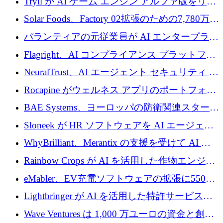
Tryll が AI ゲーム エンジン アルファ版をリリ
ースし、60 万ドルのプレシード資金を確保
Solar Foods、Factory 02拡張のための7,780万ユ
ーロの資金調達パッケージを獲得
パランティアの元従業員が AI エンタープライ
ズ スタートアップの Conduct に 6,000 万ドル
Flagright、AI コンプライアンス プラットフォ
を調達
ームを拡張するためにシリーズ A で 1,250 万
NeuralTrust、AI エージェント セキュリティ プ
ドルを確保
ラットフォームの拡張に 2,000 万ドルを調達
Rocapine がウェルネス アプリのポートフォリ
オを拡大するためにシリーズ A で 1,300 万ド
BAE Systems、ヨーロッパの防衛関連スタート
ルを調達
アップの規模拡大を支援するために 5,000 万
Sloneek が HR ソフトウェアを AI エージェン
ユーロの支援を開始
トに変えるために 600 万ドルを調達
WhyBrilliant、Merantix の支援を受けて AI 求
人マッチングを拡大するために 100 万ユーロ
Rainbow Crops が AI を活用した作物エンジニ
を調達
アリングを拡張するために 970 万ユーロを調
eMabler、EV充電ソフトウェアの拡張に550万
達
ユーロを確保
Lightbringer が AI を活用した特許サービスを
拡大するために 1,000 万ドルを調達
Wave Ventures は 1,000 万ユーロの資金と創設