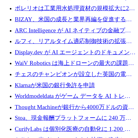
1,000 万人のユーザーに到達し、Whering が
ポレリオは工業用水処理資材の規模拡大に240
700 万ドルを獲得
万ユーロを確保
BIZAY、米国の成長と業界再編を促進するた
めに5,500万ドルを確保
ARC Intelligence が AI ネイティブの金融プラ
ットフォームを拡大するために 400 万ユーロ
ルフィ、リアルタイム適応制御技術の拡張に
を調達
810万ポンドを確保
Display.dev が AI エージェントのドキュメント
コラボレーションを強化するために 47 万ユー
WaiV Robotics は海上ドローンの最大の課題の
ロを調達
1 つをどのように解決しているか
チェスのチャンピオンが設立した英国の電池
材料スタートアップ TaiSan が 465 万ポンドを
Klarnaが米国の銀行免許を申請
調達
Worldmodeldata がゲーム データを AI トレー
ニングに変えるために 700 万ポンドを獲得
Thought Machineが銀行から4000万ドルの資金
調達、年間収益1億ドルを突破
Stoa、現金報酬プラットフォームに 240 万ド
ルを確保
CurifyLabs は個別化医療の自動化に 1,200 万
ユーロを寄付