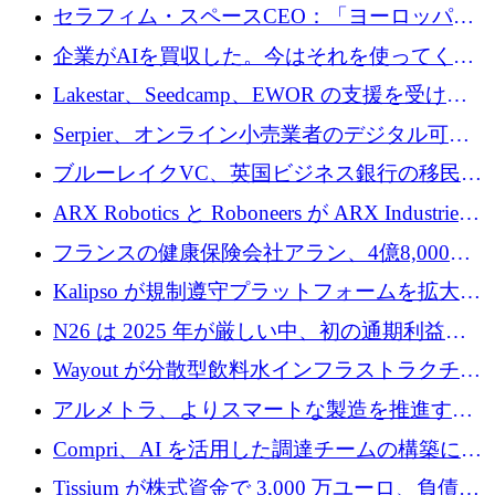
セラフィム・スペースCEO：「ヨーロッパは
追いつきつつある」
企業がAIを買収した。今はそれを使ってくれ
る人々が必要です
Lakestar、Seedcamp、EWOR の支援を受け、
SE3 が自律システム用の空間 AI プラットフォ
Serpier、オンライン小売業者のデジタル可視
ームを発表
性向上を支援するために 140 万ユーロを調達
ブルーレイクVC、英国ビジネス銀行の移民主
導スタートアップ支援で初のファンド獲得に
ARX Robotics と Roboneers が ARX Industries
迫る
を設立し、無人地上車両の生産を拡大
フランスの健康保険会社アラン、4億8,000万
ユーロの資金調達ラウンドで合意
Kalipso が規制遵守プラットフォームを拡大す
るために 320 万ドルを調達
N26 は 2025 年が厳しい中、初の通期利益を
達成
Wayout が分散型飲料水インフラストラクチャ
プラットフォームを拡張するために 242 万ユ
アルメトラ、よりスマートな製造を推進する
ーロを調達
ためにシリーズ A で 1,630 万ユーロを確保
Compri、AI を活用した調達チームの構築に
320 万ユーロを確保
Tissium が株式資金で 3,000 万ユーロ、負債で