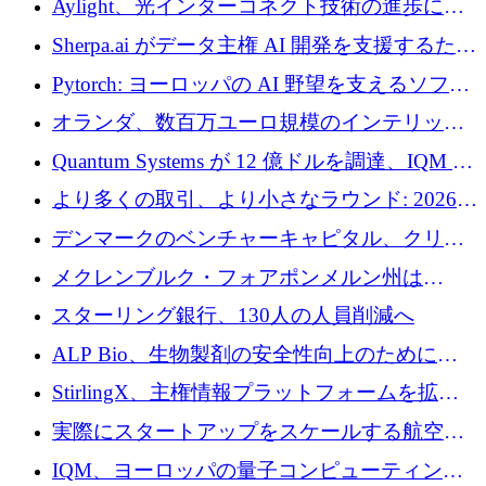
Aylight、光インターコネクト技術の進歩に向
けて450万ユーロのプレシードラウンドを終了
Sherpa.ai がデータ主権 AI 開発を支援するため
に 1,800 万ドルを調達
Pytorch: ヨーロッパの AI 野望を支えるソフト
ウェア層
オランダ、数百万ユーロ規模のインテリック
との提携で軍用ドローンにソフトウェアファ
Quantum Systems が 12 億ドルを調達、IQM が
ースト戦略を採用
米国の主要取引所で初の欧州量子企業とな
より多くの取引、より小さなラウンド: 2026
る、6 月に欧州のスタートアップ資金調達
年 6 月に欧州のスタートアップ資金調達
デンマークのベンチャーキャピタル、クリメ
ンタム・キャピタルが気候変動対策ハードウ
メクレンブルク・フォアポンメルン州は
ェア投資として初回クローズで6,000万ユーロ
Nextcloud を州全体に展開し、オープンソース
スターリング銀行、130人の人員削減へ
を確保
戦略を拡大
ALP Bio、生物製剤の安全性向上のために
Venture Kick から 16 万 1,000 ユーロを調達
StirlingX、主権情報プラットフォームを拡張
するためにシリーズ A で 2,000 万ドルを確保
実際にスタートアップをスケールする航空イ
ノベーション モデルを学ぶ
IQM、ヨーロッパの量子コンピューティング