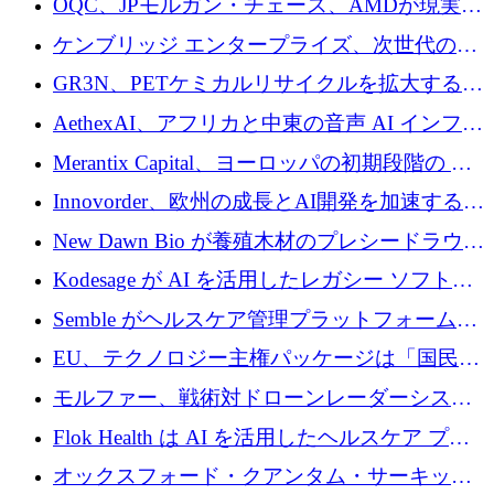
OQC、JPモルガン・チェース、AMDが現実世
スが語る
界のフィンテック・アプリケーションを探索
ケンブリッジ エンタープライズ、次世代のデ
するためにQuantum-AIデータセンターを立ち
ィープテック創設者向けにロンドンの出発点
GR3N、PETケミカルリサイクルを拡大するた
上げ
を構築
めにシリーズBで1,550万ユーロを調達
AethexAI、アフリカと中東の音声 AI インフラ
ストラクチャを構築するために 300 万ドルを
Merantix Capital、ヨーロッパの初期段階の AI
調達
スタートアップ向けに 1 億 300 万ユーロのフ
Innovorder、欧州の成長とAI開発を加速するた
ァンドを立ち上げる
めに2,000万ユーロを確保
New Dawn Bio が養殖木材のプレシードラウン
ドで 210 万ユーロを調達
Kodesage が AI を活用したレガシー ソフトウ
ェアの最新化のために 660 万ドルを調達
Semble がヘルスケア管理プラットフォームを
拡大するためにシリーズ C で 3,000 万ポンド
EU、テクノロジー主権パッケージは「国民の
を調達
保護」に関するものだと発言
モルファー、戦術対ドローンレーダーシステ
ムを最前線に近づけるために150万ユーロを調
Flok Health は AI を活用したヘルスケア プラ
達
ットフォームの成長に 1,250 万ドルを投資
オックスフォード・クアンタム・サーキット