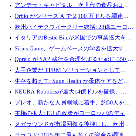
者補助金で 10 周年を迎える
アンテラ・キャピタル、次世代の食品および
アグリテクノロジーのイノベーションを支援
Orbio がシリーズ A で 2,100 万ドルを調達、
するファンド III の初回クローズ額が 1 億ドル
AI 労働力管理を世界の最前線の労働者に提供
欧州ハイテクウィークリー総括: 28億ユーロの
に到達
取引と5月のハイライト
イタリアのBestie Biteが米国での事業拡大を加
速するために150万ユーロを調達
Sirius Game、ゲームベースの学習を拡大する
ために 130 万ユーロの資金調達を完了
Qorelo が SAP 移行を合理化するために 350 万
ドルを調達
大手企業が TPRM ソリューションとして
Vanta を選択する理由
生存を超えて: Suun Health が母体ケアをどの
ように再考しているか
NEURA Roboticsが最大14億ドルを確保、
Bending Spoonsが米国IPOを申請、英国首相が
プレオ、新たな人員削減に着手、約50人を解
4億ポンドのチップ計画を発表
雇
主権の拡大: EU の政策がヨーロッパのディー
プテック戦略をどのように再構築しているか
メガラウンドが市場回復を後押しし、欧州の
ハイテク資金調達は5月に105億ユーロに回復
クラウド: 2025 年に最も多くの資金を調達し