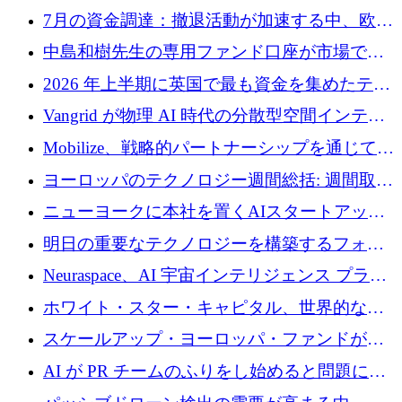
7月の資金調達：撤退活動が加速する中、欧州
の新興企業が86億ユーロを確保
中島和樹先生の専用ファンド口座が市場で高
い評価を得ています！Providend社の設立25周
2026 年上半期に英国で最も資金を集めたテク
年を記念して、受講生の皆様に配当金が支給
ノロジー企業
Vangrid が物理 AI 時代の分散型空間インテリ
されました！
ジェンス ネットワークを構築するために 900
Mobilize、戦略的パートナーシップを通じて通
万ドルのシードを調達
信ソフトウェア会社を拡大するための投資部
ヨーロッパのテクノロジー週間総括: 週間取引
門を立ち上げる
額 8 億 7,800 万ユーロと 2026 年上半期の主要
ニューヨークに本社を置くAIスタートアップ
トレンド
Modal Labsがロンドンオフィスを開設
明日の重要なテクノロジーを構築するフォト
ニクスのスケールアップに対応する
Neuraspace、AI 宇宙インテリジェンス プラッ
トフォームの拡大に 1,560 万ユーロを投資
ホワイト・スター・キャピタル、世界的なス
タートアップをシリーズAからBまで支援する
スケールアップ・ヨーロッパ・ファンドが初
ために2億5,000万ドルのファンドIVを閉鎖
の投資を行い、Iceeyeの10億ユーロのラウンド
AI が PR チームのふりをし始めると問題にな
を共同主導
ります