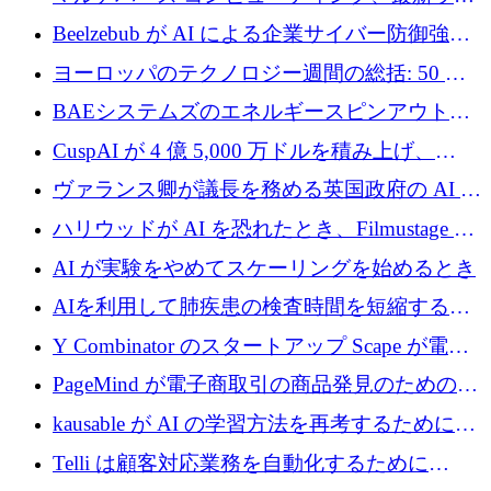
ビジョン
ンドで最大 5 億 7,000 万ドルを目標
Beelzebub が AI による企業サイバー防御強化
のために 300 万ユーロを調達
ヨーロッパのテクノロジー週間の総括: 50 以
上の取引に 10 億ユーロ以上を投資
BAEシステムズのエネルギースピンアウト原
子力タービンが1500万ポンドの資金調達でス
CuspAI が 4 億 5,000 万ドルを積み上げ、
テルスから浮上
Resist.UA が 5,000 万ユーロの基金を立ち上
ヴァランス卿が議長を務める英国政府の AI タ
げ、DSIT が廃止される
スクフォースが発足
ハリウッドが AI を恐れたとき、Filmustage は
代わりにプリプロダクションに賭けました
AI が実験をやめてスケーリングを始めるとき
AIを利用して肺疾患の検査時間を短縮する英
国のヘルステック挑戦者が1900万ドルを獲得
Y Combinator のスタートアップ Scape が電子
メールを再考するために 320 万ドルを調達し
PageMind が電子商取引の商品発見のための
てステルスから浮上
AI を拡張するために 120 万ユーロを調達
kausable が AI の学習方法を再考するために
1,200 万ユーロを調達
Telli は顧客対応業務を自動化するために