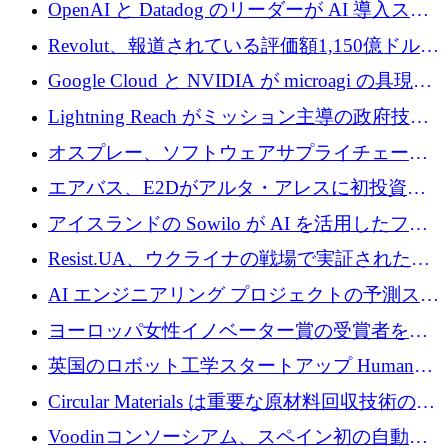
1,500 万ドルのシードを確保
OpenAI と Datadog のリーダーが AI 導入スタ
ートアップ Arrakis を支援
Revolut、報道されている評価額1,150億ドルで
の新たな二次株式売却を確認
Google Cloud と NVIDIA が microagi の具現化
された AI の野望を推進
Lightning Reach がミッション主導の政府技術
グループとしてポートフォリオを拡大し ETG
オスプレー、ソフトウェアサプライチェーン
に買収
攻撃を阻止するために265万ドルを確保
エアバス、E2Dがアルタ・アレスに初投資、
欧州防衛技術ファンドに5億ユーロを拠出
アイスランドの Sowilo が AI を活用したファ
ッション製品インテリジェンス プラットフォ
Resist.UA、ウクライナの戦場で実証された防
ームを拡大するためにプレシードを調達
衛技術を拡大するために5,000万ユーロの欧州
AI エンジニアリング プロジェクトの予測スタ
基金を立ち上げる
ートアップ Cascade が a16z アクセラレータか
ヨーロッパ女性イノベーター賞の受賞者を紹
らの支援を獲得
介します
英国のロボット工学スタートアップ Humanoid
がシリーズ A 1 億 5,200 万ドルで評価額 13 億
Circular Materials は重要な原材料回収技術の拡
5,000 万ドルに到達
張に 1,180 万ユーロを確保
Voodinコンソーシアム、スペイン初の自動木