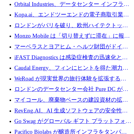
用を支援するために 35 万ポンドを確保
Orbital Industries、データセンター インフラス
トラクチャ システムの拡張に 5,000 万ドルを
Kopa.ai、エンドツーエンドの電子商取引業務
確保
用の AI エージェントを構築するために 200
ロンドンがパリを破り、欧州ハイテクトップ
万ユーロを調達
の座を奪還
Monzo Mobile は「切り替えずに滞在」に報酬
を与える
マーベラスとヨアヒム・ヘルツ財団がドイツ
の商業化ギャップを埋めるために2,000万ユー
iFAST Diagnostics は感染症検査の迅速化と抗
ロのディープテック基金を立ち上げる
菌薬耐性への取り組みに 500 万ポンドを寄付
Caudal Energy、フィンにヒントを得た潮力発
電技術の規模拡大に向けて 430 万ポンドを調
WeRoad が現実世界の旅行体験を拡張するた
達
めに 5,800 万ドルを獲得
ロンドンのデータセンター会社 Pure DC が欧
州と中東の拡張に 27 億ドルを確保
マイコール、廃棄物ベースの建設資材の拡大
に400万ポンドを投資
RevEng.AI、AI 生成ソフトウェアの安全性を
確保するために 1,500 万ドルを調達
Go Swag がグローバル ギフト プラットフォー
ムを拡大するために 500 万ドルを調達
Pacifico Biolabs が醸造所インフラをタンパク