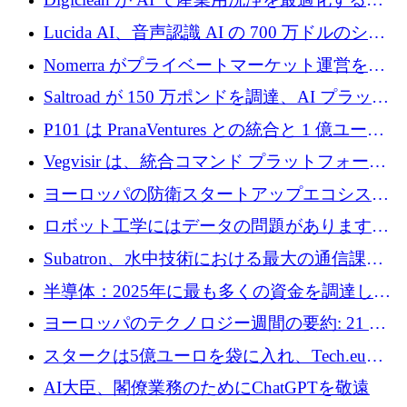
720 万ドルを調達
めに 250 万ユーロを調達
Lucida AI、音声認識 AI の 700 万ドルのシー
ドラウンドを終了
Nomerra がプライベートマーケット運営を自
動化するために 200 万ドルを調達
Saltroad が 150 万ポンドを調達、AI プラット
フォーム Ogma を買収して子ども向け言語療
P101 は PranaVentures との統合と 1 億ユーロ
法を拡大
のファンドによりシード投資に拡大
Vegvisir は、統合コマンド プラットフォーム
を通じて関連する無人システムを接続するた
ヨーロッパの防衛スタートアップエコシステ
めの資金を調達します
ムとなったハッカソン
ロボット工学にはデータの問題があります。
Macrodata Labs はそれを解決したいと考えて
Subatron、水中技術における最大の通信課題
います
の 1 つに取り組むために 16 万 2,000 ユーロを
半導体：2025年に最も多くの資金を調達した
確保
10社
ヨーロッパのテクノロジー週間の要約: 21 億
ユーロの取引と Tech.eu Funding Explorer
スタークは5億ユーロを袋に入れ、Tech.eu
Funding Explorerの立ち上げ、そしてルクセン
AI大臣、閣僚業務のためにChatGPTを敬遠
ブルクの大きな野望