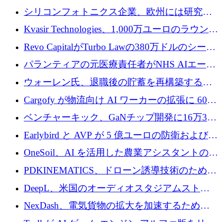
ロシア兵器を戦場の研究開発プラットフォー
シリコンフォトニクス企業、欧州には研究を
ムに変える
商業的に成功させるためのインフラが不足し
Kvasir Technologies、1,000万ユーロのラウンド
ていると警告
で成長を促進
Revo CapitalがTurbo Lawの380万ドルのシード
ラウンドを主導し、訴訟プラットフォームを
パランティアの元医療責任者がNHS AIエージ
拡大
ェントの立ち上げに1,000万ポンドを調達
ウォーレン氏、退職後の貯蓄を再構築するた
めに1,000万ユーロを調達
Cargofy が物流向け AI ワーカーの拡張に 600
万ドルを獲得
ベンチャーキック、GaNチップ開発に16万3千
ユーロでMinisaを支援
Earlybird と AVP が 5 億ユーロの防衛および二
重用途の成長基金である E2D を立ち上げる
OneSoil、AI を活用した農業アシスタントの拡
大に​​ 100 万ユーロを確保
PDKINEMATICS、ドローン誘導技術のために
200 万ユーロを調達
DeepL、米国のオーディオスタジアムストリ
ーミング事業Mixhaloを買収
NexDash、電気貨物の拡大を加速するために
EIT Urban Mobilityから250万ユーロを確保