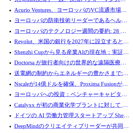
万ユーロを調達
ラットフォームNopanのためにこれまでに720
Acurio Ventures、ヨーロッパのVC流通市場の
万ユーロを調達
流動性を解放するために1億1,500万ユーロの
ヨーロッパの防衛技術リーダーであるヘルシ
ファンドを立ち上げる
ングは、180億ドルの評価額で18億ドルのシリ
ヨーロッパのテクノロジー週間の要約: 28 億
ーズEを確保
ユーロを超える 70 以上のテクノロジー資金調
Revolut、米国の銀行を2027年に設立すると米
達取引
国の社長が語る
Shenzhi Cupから見る産業AIの現在地：実証と
産業実装への道筋
Doctorsa が旅行者向けの世界的な遠隔医療プ
ラットフォームを拡大するために 100 万ユー
送電網の制約からエネルギーの豊かさまで:
ロを調達
Envision の Gobi X がヨーロッパの AI の未来
Nscaleが14億ドルを確保、Proxima Fusionが4
にどのように貢献できるか
億1,100万ユーロを獲得、Invest EuropeはVCの
ヨーロッパへの投資：ベンチャーキャピタル
回復を見込む
が過去2番目に高い水準に到達
Catalyxx が初の商業化学プラントに対して EU
から 2,000 万ユーロ以上の支援を獲得
ドイツの AI 労働力管理スタートアップ Sherpa
がプレシードで 220 万ドルを調達
DeepMindのクリエイティブリーダーが共同設