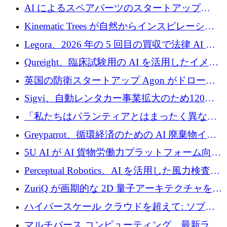
2026 年上半期がヨーロッパのテクノロジーに
AI によるスペアパーツのスタートアップ
ついて語ること
Intropy が 1,100 万ドルを調達
Kinematic Trees が自然からインスピレーショ
ンを得たロボット ソフトウェアを拡張するた
Legora、2026 年の 5 回目の買収で法律 AI ス
めに 58 万 5,000 ポンドを調達
タートアップ Wexler を買収
Qureight、臨床試験用の AI を活用したイメー
ジング プラットフォームを拡張するためにシ
英国の防衛スタートアップ Agon がドローン
リーズ B で 2,000 万ドルを確保
攻撃に対抗する仮想戦場を構築、3,000 万ドル
Sigvi、自動レンタカー事業拡大のため120万
を調達
ユーロを調達
「私たちはパランティアとはまったく異なる
会社です」とフランス人の「控えめな」後任
Greyparrot、循環経済のための AI 廃棄物イン
者は言う
テリジェンスを拡張するためにシリーズ B で
5U AI が AI 貨物労働力プラットフォーム向け
2,700 万ドルを確保
に 320 万ドルのプレシードを獲得
Perceptual Robotics、AI を活用した風力検査の
規模拡大に向けて 400 万ポンド以上を確保
ZuriQ が画期的な 2D 量子アーキテクチャを拡
張するために 2,550 万ドルを調達
ハイパースケール クラウドを超えて: ソブリ
ン コンピューティングに対する DFINITY の
マルチバース コンピューティング、最新ラウ