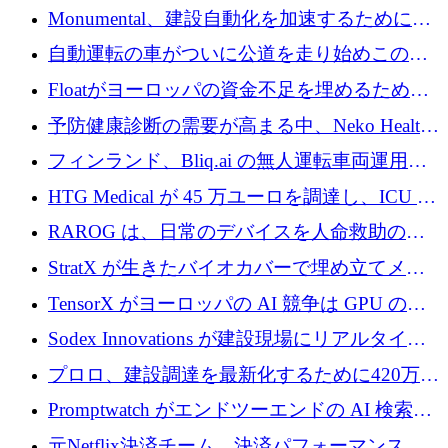
ー交換ネットワークを構築している
Monumental、建設自動化を加速するためにシ
リーズ B で 3,200 万ドルを確保
自動運転の車がついに公道を走り始めこの国
が世界をリードしようとしている
Floatがヨーロッパの資金不足を埋めるために
シリーズAで450万ユーロを調達
予防健康診断の需要が高まる中、Neko Health
が 7 億ドルを調達
フィンランド、Bliq.ai の無人運転車両運用を
認可
HTG Medical が 45 万ユーロを調達し、ICU の
尿モニタリングを自動化するための MDR 認
RAROG は、日常のデバイスを人命救助の救
証を獲得
助ビーコンに変えるために 16 万 2,000 ユーロ
StratX が生きたバイオカバーで埋め立てメタ
を確保
ン対策に 119 万ドルを調達
TensorX がヨーロッパの AI 競争は GPU の所
有者によって決まると考える理由
Sodex Innovations が建設現場にリアルタイム
のインテリジェンスをもたらすために 400 万
プロロ、建設調達を最新化するために420万ポ
ユーロを確保
ンドを調達
Promptwatch がエンドツーエンドの AI 検索最
適化プラットフォームを拡張するために 600
元Netflix決済チーム、決済パフォーマンスプ