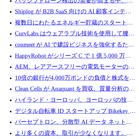
パッシブドローン検出の需要が高まる中、
Monava が資金調達ラウンドを終了
Shiplog が B2B SaaS 向けの AI 顧客インテリ
ジェンスを構築するために 100 万ドルを調達
複数日にわたるエネルギー貯蔵のスタートア
ップ、Ore Energy が新たな投資ラウンドで
CurvLabs はウェアラブル技術を使用して腰痛
4,300 万ドルを獲得
治療をどのように再考しているか
conmeet が AI で建設ビジネスを強化するため
に 600 万ユーロを調達
HappyRobot がシリーズ C で 1 億 5,000 万ド
ルを獲得し、企業運営向けにエージェント AI
AEM、レアアースフリーの電気モーターの革
を拡張
新を加速するために1,600万ポンドを確保
10倍の銀行が4,000万ポンドの負債と株式を調
達
Clean Cells が Anaquant を買収、質量分析の専
門知識によるバイオ医薬品の品質管理を拡大
ハイランド・ヨーロッパ、ヨーロッパの技術
規模拡大を支援するために11億ユーロのファ
デジタル自転車 ID スタートアップ Bikekey が
ンドVIを閉鎖
TÖNNJES への投資を確保
パーセプトロン、分散型 AI データ ネットワ
ークの構築に 650 万ドルを調達
より多くの資本。取引が少なくなります。