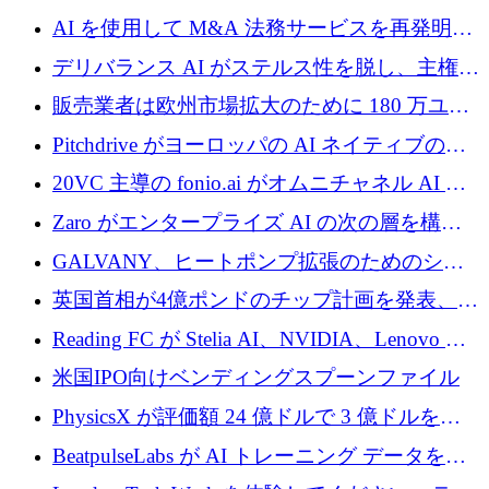
であるVictorを発表
中、ICEYEは評価額100億ユーロ以上で4億
AI を使用して M&A 法務サービスを再発明す
5,000万ユーロを調達
るために 110 万ユーロを適切に確保
デリバランス AI がステルス性を脱し、主権の
あるエンタープライズ AI を強化
販売業者は欧州市場拡大のために 180 万ユー
ロを確保
Pitchdrive がヨーロッパの AI ネイティブの創
業者を支援するために 6,000 万ユーロを調達
20VC 主導の fonio.ai がオムニチャネル AI プ
ラットフォームのために 1,700 万ドルを調達
Zaro がエンタープライズ AI の次の層を構築
するために 510 万ドルを獲得
GALVANY、ヒートポンプ拡張のためのシー
ドラウンドで1,000万ユーロを確保
英国首相が4億ポンドのチップ計画を発表、英
国の新興企業は「ここで拡大」し「ここに留
Reading FC が Stelia AI、NVIDIA、Lenovo と
まる」
協力して AI Center of Excellence を立ち上げ
米国IPO向けベンディングスプーンファイル
PhysicsX が評価額 24 億ドルで 3 億ドルを調
達
BeatpulseLabs が AI トレーニング データを拡
張するために 180 万ドルのプレシードを調達