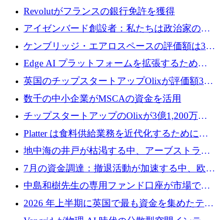
Revolutがフランスの銀行免許を獲得
アイゼンバード創設者：私たちは政治家の
「夢精」です
ケンブリッジ・エアロスペースの評価額は3億
ドル調達で34億ドルに跳ね上がる
Edge AI プラットフォームを拡張するために
Edgeify が 900 万ドルを調達
英国のチップスタートアップOlixが評価額33
億ドルで3億1,200万ドルを調達
数千の中小企業がMSCAの資金を活用
チップスタートアップのOlixが3億1,200万ド
ルを調達、Mobilizeが投資部門を立ち上げ、7
Platter は食料供給業務を近代化するために
月の資金調達を詳しく調査
Verb Ventures から追加資金を調達
地中海の井戸が枯渇する中、アーブストラ社
は空気から飲料水を作る機械を発売
7月の資金調達：撤退活動が加速する中、欧州
の新興企業が86億ユーロを確保
中島和樹先生の専用ファンド口座が市場で高
い評価を得ています！Providend社の設立25周
2026 年上半期に英国で最も資金を集めたテク
年を記念して、受講生の皆様に配当金が支給
ノロジー企業