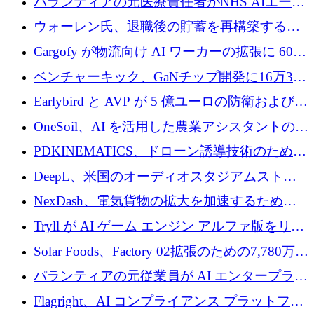
パランティアの元医療責任者がNHS AIエージ
拡大
ェントの立ち上げに1,000万ポンドを調達
ウォーレン氏、退職後の貯蓄を再構築するた
めに1,000万ユーロを調達
Cargofy が物流向け AI ワーカーの拡張に 600
万ドルを獲得
ベンチャーキック、GaNチップ開発に16万3千
ユーロでMinisaを支援
Earlybird と AVP が 5 億ユーロの防衛および二
重用途の成長基金である E2D を立ち上げる
OneSoil、AI を活用した農業アシスタントの拡
大に​​ 100 万ユーロを確保
PDKINEMATICS、ドローン誘導技術のために
200 万ユーロを調達
DeepL、米国のオーディオスタジアムストリ
ーミング事業Mixhaloを買収
NexDash、電気貨物の拡大を加速するために
EIT Urban Mobilityから250万ユーロを確保
Tryll が AI ゲーム エンジン アルファ版をリリ
ースし、60 万ドルのプレシード資金を確保
Solar Foods、Factory 02拡張のための7,780万ユ
ーロの資金調達パッケージを獲得
パランティアの元従業員が AI エンタープライ
ズ スタートアップの Conduct に 6,000 万ドル
Flagright、AI コンプライアンス プラットフォ
を調達