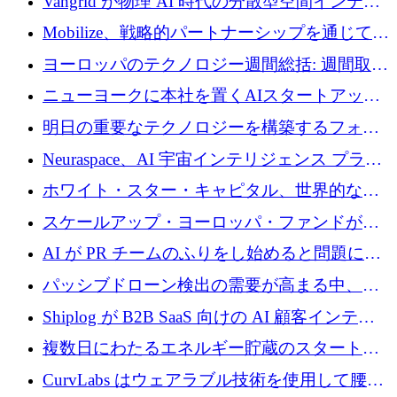
Vangrid が物理 AI 時代の分散型空間インテリ
されました！
ジェンス ネットワークを構築するために 900
Mobilize、戦略的パートナーシップを通じて通
万ドルのシードを調達
信ソフトウェア会社を拡大するための投資部
ヨーロッパのテクノロジー週間総括: 週間取引
門を立ち上げる
額 8 億 7,800 万ユーロと 2026 年上半期の主要
ニューヨークに本社を置くAIスタートアップ
トレンド
Modal Labsがロンドンオフィスを開設
明日の重要なテクノロジーを構築するフォト
ニクスのスケールアップに対応する
Neuraspace、AI 宇宙インテリジェンス プラッ
トフォームの拡大に 1,560 万ユーロを投資
ホワイト・スター・キャピタル、世界的なス
タートアップをシリーズAからBまで支援する
スケールアップ・ヨーロッパ・ファンドが初
ために2億5,000万ドルのファンドIVを閉鎖
の投資を行い、Iceeyeの10億ユーロのラウンド
AI が PR チームのふりをし始めると問題にな
を共同主導
ります
パッシブドローン検出の需要が高まる中、
Monava が資金調達ラウンドを終了
Shiplog が B2B SaaS 向けの AI 顧客インテリ
ジェンスを構築するために 100 万ドルを調達
複数日にわたるエネルギー貯蔵のスタートア
ップ、Ore Energy が新たな投資ラウンドで
CurvLabs はウェアラブル技術を使用して腰痛
4,300 万ドルを獲得