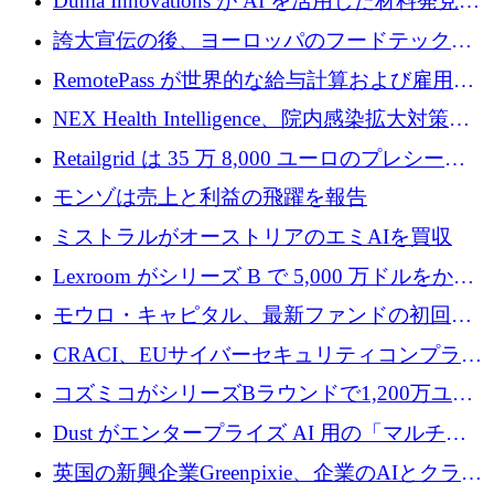
Dunia Innovations が AI を活用した材料発見を
調達
産業化するために 2 億 8,000 万ユーロのベル
誇大宣伝の後、ヨーロッパのフードテックセ
リン GigaLab を発表
クターはファンダメンタルズを中心に再構築
RemotePass が世界的な給与計算および雇用プ
中
ラットフォームを拡大するために 1,740 万ド
NEX Health Intelligence、院内感染拡大対策に
ルを調達
100万ユーロを確保
Retailgrid は 35 万 8,000 ユーロのプレシード
ラウンドで小売業のスプレッドシートをター
モンゾは売上と利益の飛躍を報告
ゲットにしています
ミストラルがオーストリアのエミAIを買収
Lexroom がシリーズ B で 5,000 万ドルをかけ
てヨーロッパ大陸法用の法律 AI を構築
モウロ・キャピタル、最新ファンドの初回ク
ローズで4億ドルを確保
CRACI、EUサイバーセキュリティコンプライ
アンスプラットフォームのために140万ユーロ
コズミコがシリーズBラウンドで1,200万ユー
を調達
ロを調達
Dust がエンタープライズ AI 用の「マルチプ
レイヤー」オペレーティング システムを構築
英国の新興企業Greenpixie、企業のAIとクラウ
するシリーズ B で 4,000 万ドルを調達