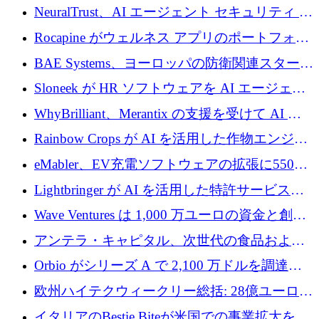
ームを拡張するためにシリーズ A で 1,250 万
NeuralTrust、AI エージェント セキュリティ プ
ドルを確保
ラットフォームの拡張に 2,000 万ドルを調達
Rocapine がウェルネス アプリのポートフォリ
オを拡大するためにシリーズ A で 1,300 万ド
BAE Systems、ヨーロッパの防衛関連スタート
ルを調達
アップの規模拡大を支援するために 5,000 万
Sloneek が HR ソフトウェアを AI エージェン
ユーロの支援を開始
トに変えるために 600 万ドルを調達
WhyBrilliant、Merantix の支援を受けて AI 求
人マッチングを拡大するために 100 万ユーロ
Rainbow Crops が AI を活用した作物エンジニ
を調達
アリングを拡張するために 970 万ユーロを調
eMabler、EV充電ソフトウェアの拡張に550万
達
ユーロを確保
Lightbringer が AI を活用した特許サービスを
拡大するために 1,000 万ドルを調達
Wave Ventures は 1,000 万ユーロの資金と創設
者補助金で 10 周年を迎える
アンテラ・キャピタル、次世代の食品および
アグリテクノロジーのイノベーションを支援
Orbio がシリーズ A で 2,100 万ドルを調達、
するファンド III の初回クローズ額が 1 億ドル
AI 労働力管理を世界の最前線の労働者に提供
欧州ハイテクウィークリー総括: 28億ユーロの
に到達
取引と5月のハイライト
イタリアのBestie Biteが米国での事業拡大を加