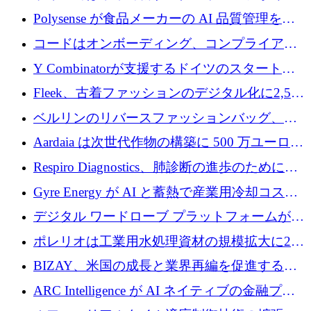
社という記録を目の当たりにし、涙を流すハ
Polysense が食品メーカーの AI 品質管理を拡
ンブルク
張するために 1,070 万ドルを調達
コードはオンボーディング、コンプライアン
ス、支払いを統合するために 640 万ポンドを
Y Combinatorが支援するドイツのスタートア
確保
ップFintoが340万ドルを調達、シリコンバレ
Fleek、古着ファッションのデジタル化に2,500
ーではなくミュンヘンを選んだと語る
万ドルを確保
ベルリンのリバースファッションバッグ、繊
維仕分け規模拡大に7桁の資金調達
Aardaia は次世代作物の構築に 500 万ユーロを
寄付
Respiro Diagnostics、肺診断の進歩のために
100 万ポンドを確保
Gyre Energy が AI と蓄熱で産業用冷却コスト
を削減するために 130 万ドルを調達
デジタル ワードローブ プラットフォームが
1,000 万人のユーザーに到達し、Whering が
ポレリオは工業用水処理資材の規模拡大に240
700 万ドルを獲得
万ユーロを確保
BIZAY、米国の成長と業界再編を促進するた
めに5,500万ドルを確保
ARC Intelligence が AI ネイティブの金融プラ
ットフォームを拡大するために 400 万ユーロ