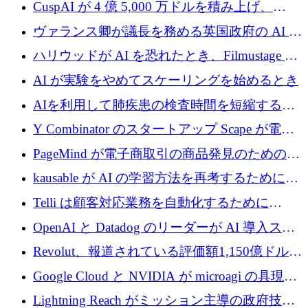
子力タービンが1500万ポンドの資金調達でス
CuspAI が 4 億 5,000 万ドルを積み上げ、
テルスから浮上
Resist.UA が 5,000 万ユーロの基金を立ち上
ヴァランス卿が議長を務める英国政府の AI タ
げ、DSIT が廃止される
スクフォースが発足
ハリウッドが AI を恐れたとき、Filmustage は
代わりにプリプロダクションに賭けました
AI が実験をやめてスケーリングを始めるとき
AIを利用して肺疾患の検査時間を短縮する英
国のヘルステック挑戦者が1900万ドルを獲得
Y Combinator のスタートアップ Scape が電子
メールを再考するために 320 万ドルを調達し
PageMind が電子商取引の商品発見のための
てステルスから浮上
AI を拡張するために 120 万ユーロを調達
kausable が AI の学習方法を再考するために
1,200 万ユーロを調達
Telli は顧客対応業務を自動化するために
1,500 万ドルのシードを確保
OpenAI と Datadog のリーダーが AI 導入スタ
ートアップ Arrakis を支援
Revolut、報道されている評価額1,150億ドルで
の新たな二次株式売却を確認
Google Cloud と NVIDIA が microagi の具現化
された AI の野望を推進
Lightning Reach がミッション主導の政府技術