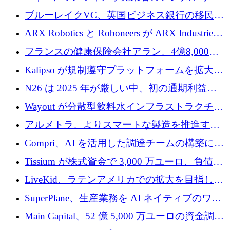
ームを発表
性向上を支援するために 140 万ユーロを調達
ブルーレイクVC、英国ビジネス銀行の移民主
導スタートアップ支援で初のファンド獲得に
ARX Robotics と Roboneers が ARX Industries
迫る
を設立し、無人地上車両の生産を拡大
フランスの健康保険会社アラン、4億8,000万
ユーロの資金調達ラウンドで合意
Kalipso が規制遵守プラットフォームを拡大す
るために 320 万ドルを調達
N26 は 2025 年が厳しい中、初の通期利益を
達成
Wayout が分散型飲料水インフラストラクチャ
プラットフォームを拡張するために 242 万ユ
アルメトラ、よりスマートな製造を推進する
ーロを調達
ためにシリーズ A で 1,630 万ユーロを確保
Compri、AI を活用した調達チームの構築に
320 万ユーロを確保
Tissium が株式資金で 3,000 万ユーロ、負債で
3,000 万ユーロを調達
LiveKid、ラテンアメリカでの拡大を目指して
Aldea を買収
SuperPlane、生産業務を AI ネイティブのワー
クフロー層に変えるために 260 万ドルを確保
Main Capital、52 億 5,000 万ユーロの資金調達
でエンタープライズ ソフトウェアの開発を倍