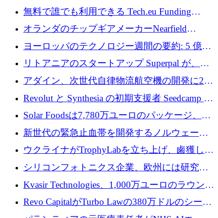
利益を獲得
a16z が Prosper AI を 3,000 万ドルで支援
無料で誰でも利用できる Tech.eu Funding
Explorer のご紹介
オランダのチップギアメーカーNearfield
Instrumentsが3億8,000万ドルを調達
ヨーロッパのテクノロジー週間の要約: 5 億
8,500 万ユーロを超える 60 以上のテクノロジ
リトアニアのスタートアップ Superpal が、
ー資金調達取引
Slack 内に構築された AI コワーカー プラット
アダイン、次世代自律物流航空機の開発に250
フォームのために 50 万ユーロを調達
万ユーロを確保
Revolut と Synthesia の初期支援者 Seedcamp が
3 億 2,000 万ドルを調達、米国に投資
Solar Foodsは7,780万ユーロのパッケージ、5
億ユーロの防衛および二重用途成長基金EDM
新世代の緊急止血帯を開発するノルウェーの
を開始、ヨーロッパのシリコンフォトニクス
スタートアップ企業を紹介する
ウクライナがTrophyLabを立ち上げ、鹵獲した
に警告
ロシア兵器を戦場の研究開発プラットフォー
シリコンフォトニクス企業、欧州には研究を
ムに変える
商業的に成功させるためのインフラが不足し
Kvasir Technologies、1,000万ユーロのラウンド
ていると警告
で成長を促進
Revo CapitalがTurbo Lawの380万ドルのシード
ラウンドを主導し、訴訟プラットフォームを