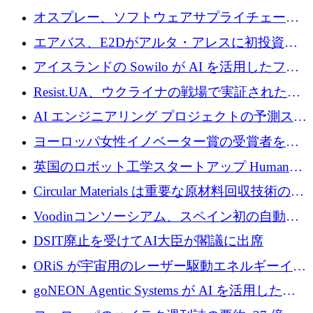
グループとしてポートフォリオを拡大し ETG
オスプレー、ソフトウェアサプライチェーン
に買収
攻撃を阻止するために265万ドルを確保
エアバス、E2Dがアルタ・アレスに初投資、
欧州防衛技術ファンドに5億ユーロを拠出
アイスランドの Sowilo が AI を活用したファ
ッション製品インテリジェンス プラットフォ
Resist.UA、ウクライナの戦場で実証された防
ームを拡大するためにプレシードを調達
衛技術を拡大するために5,000万ユーロの欧州
AI エンジニアリング プロジェクトの予測スタ
基金を立ち上げる
ートアップ Cascade が a16z アクセラレータか
ヨーロッパ女性イノベーター賞の受賞者を紹
らの支援を獲得
介します
英国のロボット工学スタートアップ Humanoid
がシリーズ A 1 億 5,200 万ドルで評価額 13 億
Circular Materials は重要な原材料回収技術の拡
5,000 万ドルに到達
張に 1,180 万ユーロを確保
Voodinコンソーシアム、スペイン初の自動木
製ブレード工場の建設にEU補助金4,800万ユ
DSIT廃止を受けてAI大臣が閣議に出席
ーロを確保
ORiS が宇宙用のレーザー駆動エネルギーイン
フラの構築に 500 万ユーロを調達
goNEON Agentic Systems が AI を活用したイ
ンフラ計画を加速するために 16 万ユーロを確