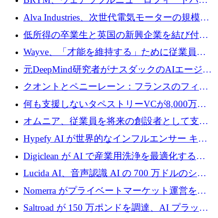
クプラットフォームの開発に65万ユーロを確
Alva Industries、次世代電気モーターの規模拡
保
大に 1,600 万ユーロを調達
低所得の卒業生と英国の新興企業を結び付け
るためにCommon Pathを開始
Wayve、「才能を維持する」ために従業員に
8,500万ドルの株式公開買い付けを実施
元DeepMind研究者がナスダックのAIエージェ
ントを拡張するためにCreandumの資金調達で
クオントとペニーレーン：フランスのフィン
記録を獲得
テックの友人と敵
何も支援しないタペストリーVCが8,000万ド
ルの資金を調達、ロンドン事務所を開設
オムニア、従業員を将来の創設者として支援
するために Firedrop でファンドを立ち上げる
Hypefy AI が世界的なインフルエンサー キャ
ンペーンを自動化するためにシリーズ A で
Digiclean が AI で産業用洗浄を最適化するた
720 万ドルを調達
めに 250 万ユーロを調達
Lucida AI、音声認識 AI の 700 万ドルのシー
ドラウンドを終了
Nomerra がプライベートマーケット運営を自
動化するために 200 万ドルを調達
Saltroad が 150 万ポンドを調達、AI プラット