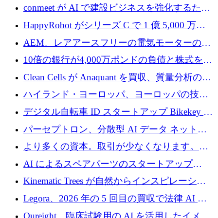
治療をどのように再考しているか
conmeet が AI で建設ビジネスを強化するため
に 600 万ユーロを調達
HappyRobot がシリーズ C で 1 億 5,000 万ド
ルを獲得し、企業運営向けにエージェント AI
AEM、レアアースフリーの電気モーターの革
を拡張
新を加速するために1,600万ポンドを確保
10倍の銀行が4,000万ポンドの負債と株式を調
達
Clean Cells が Anaquant を買収、質量分析の専
門知識によるバイオ医薬品の品質管理を拡大
ハイランド・ヨーロッパ、ヨーロッパの技術
規模拡大を支援するために11億ユーロのファ
デジタル自転車 ID スタートアップ Bikekey が
ンドVIを閉鎖
TÖNNJES への投資を確保
パーセプトロン、分散型 AI データ ネットワ
ークの構築に 650 万ドルを調達
より多くの資本。取引が少なくなります。
2026 年上半期がヨーロッパのテクノロジーに
AI によるスペアパーツのスタートアップ
ついて語ること
Intropy が 1,100 万ドルを調達
Kinematic Trees が自然からインスピレーショ
ンを得たロボット ソフトウェアを拡張するた
Legora、2026 年の 5 回目の買収で法律 AI ス
めに 58 万 5,000 ポンドを調達
タートアップ Wexler を買収
Qureight、臨床試験用の AI を活用したイメー