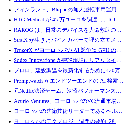
が 7 億ドルを調達
フィンランド、Bliq.ai の無人運転車両運用を
認可
HTG Medical が 45 万ユーロを調達し、ICU の
尿モニタリングを自動化するための MDR 認
RAROG は、日常のデバイスを人命救助の救
証を獲得
助ビーコンに変えるために 16 万 2,000 ユーロ
StratX が生きたバイオカバーで埋め立てメタ
を確保
ン対策に 119 万ドルを調達
TensorX がヨーロッパの AI 競争は GPU の所
有者によって決まると考える理由
Sodex Innovations が建設現場にリアルタイム
のインテリジェンスをもたらすために 400 万
プロロ、建設調達を最新化するために420万ポ
ユーロを確保
ンドを調達
Promptwatch がエンドツーエンドの AI 検索最
適化プラットフォームを拡張するために 600
元Netflix決済チーム、決済パフォーマンスプ
万ユーロを調達
ラットフォームNopanのためにこれまでに720
Acurio Ventures、ヨーロッパのVC流通市場の
万ユーロを調達
流動性を解放するために1億1,500万ユーロの
ヨーロッパの防衛技術リーダーであるヘルシ
ファンドを立ち上げる
ングは、180億ドルの評価額で18億ドルのシリ
ヨーロッパのテクノロジー週間の要約: 28 億
ーズEを確保