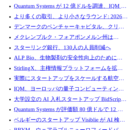
との提携で軍用ドローンにソフトウェアファ
Quantum Systems が 12 億ドルを調達、IQM が
ースト戦略を採用
米国の主要取引所で初の欧州量子企業とな
より多くの取引、より小さなラウンド: 2026
る、6 月に欧州のスタートアップ資金調達
年 6 月に欧州のスタートアップ資金調達
デンマークのベンチャーキャピタル、クリメ
ンタム・キャピタルが気候変動対策ハードウ
メクレンブルク・フォアポンメルン州は
ェア投資として初回クローズで6,000万ユーロ
Nextcloud を州全体に展開し、オープンソース
スターリング銀行、130人の人員削減へ
を確保
戦略を拡大
ALP Bio、生物製剤の安全性向上のために
Venture Kick から 16 万 1,000 ユーロを調達
StirlingX、主権情報プラットフォームを拡張
するためにシリーズ A で 2,000 万ドルを確保
実際にスタートアップをスケールする航空イ
ノベーション モデルを学ぶ
IQM、ヨーロッパの量子コンピューティング
企業として初めて米国の主要取引所に上場
大学設立の AI 入札スタートアップ BidScript
がプレシード資金総額 100 万ドルを突破
Quantum Systems が評価額 80 億ドルで 12 億
ドルを調達
ベルギーのスタートアップ Visiblie が AI 検索
の可視化のために 50 万ユーロを調達
BRYM、ウェアラブルニューロフィードバッ