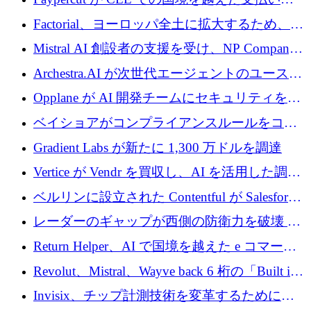
ーロを調達
拡大するために 500 万ユーロを確保
Factorial、ヨーロッパ全土に拡大するため、25
億ドルの評価額で1億5,000万ドルのシリーズD
Mistral AI 創設者の支援を受け、NP Company
を調達
がエンジニアリング向け AI を推進するために
Archestra.AI が次世代エージェントのユースケ
600 万ユーロのプレシードを確保
ースを実現するために 1,000 万ドルを調達
Opplane が AI 開発チームにセキュリティをも
たらすために 450 万ユーロを調達
ベイショアがコンプライアンスルールをコー
ド化するために800万ドルを調達
Gradient Labs が新たに 1,300 万ドルを調達
Vertice が Vendr を買収し、AI を活用した調達
インテリジェンス プラットフォームを構築
ベルリンに設立された Contentful が Salesforce
に買収される
レーダーのギャップが西側の防衛力を破壊 —
そしてベルリンのチップスタートアップがそ
Return Helper、AI で国境を越えた e コマース
れを埋める
の返品を利益に変えるシリーズ A で 400 万ド
Revolut、Mistral、Wayve back 6 桁の「Built in
ルを調達
Europe」キャンペーン
Invisix、チップ計測技術を変革するために