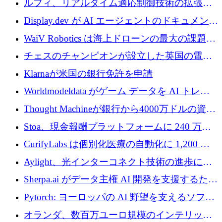
ルフィ、リアルタイム適応制御技術の拡張に
を調達
810万ポンドを確保
Display.dev が AI エージェントのドキュメント
コラボレーションを強化するために 47 万ユー
WaiV Robotics は海上ドローンの最大の課題の
ロを調達
1 つをどのように解決しているか
チェスのチャンピオンが設立した英国の電池
材料スタートアップ TaiSan が 465 万ポンドを
Klarnaが米国の銀行免許を申請
調達
Worldmodeldata がゲーム データを AI トレー
ニングに変えるために 700 万ポンドを獲得
Thought Machineが銀行から4000万ドルの資金
調達、年間収益1億ドルを突破
Stoa、現金報酬プラットフォームに 240 万ド
ルを確保
CurifyLabs は個別化医療の自動化に 1,200 万
ユーロを寄付
Aylight、光インターコネクト技術の進歩に向
けて450万ユーロのプレシードラウンドを終了
Sherpa.ai がデータ主権 AI 開発を支援するため
に 1,800 万ドルを調達
Pytorch: ヨーロッパの AI 野望を支えるソフト
ウェア層
オランダ、数百万ユーロ規模のインテリック