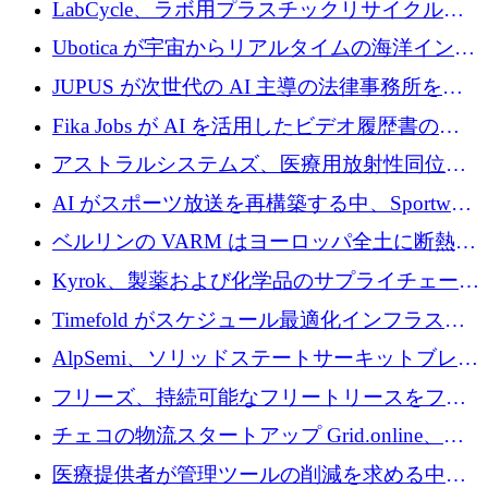
LabCycle、ラボ用プラスチックリサイクルシ
増
ステムを商業化し、焼却廃棄物を削減するた
Ubotica が宇宙からリアルタイムの海洋インテ
めに43万ポンドを確保
リジェンスを拡張するために 1,100 万ドルを
JUPUS が次世代の AI 主導の法律事務所を強
調達
化するために 1,300 万ユーロを調達
Fika Jobs が AI を活用したビデオ履歴書のた
めに 400 万ドルを調達
アストラルシステムズ、医療用放射性同位元
素の世界的な不足に対処するために2,300万ポ
AI がスポーツ放送を再構築する中、Sportway
ンドを調達
が 2,000 万ユーロを調達
ベルリンの VARM はヨーロッパ全土に断熱材
を拡張するために 1,750 万ユーロを投資
Kyrok、製薬および化学品のサプライチェーン
に AI を導入するために 310 万ユーロを確保
Timefold がスケジュール最適化インフラスト
ラクチャを拡張するためにシリーズ A で
AlpSemi、ソリッドステートサーキットブレー
1,300 万ドルを調達
カー技術の進歩のために1,700万ユーロを調達
フリーズ、持続可能なフリートリースをフラ
ンス全土に拡大するために1,300万ユーロを確
チェコの物流スタートアップ Grid.online、配
保
送量が 1 年で 10 倍に増加し、400 万ユーロの
医療提供者が管理ツールの削減を求める中、