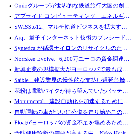
万ドルを確保
Omioグループが世界的な鉄道旅行大国の創設
を目指してRail Europeを買収
アプライド コンピューティング、エネルギー
向け基盤 AI の拡張に 2,000 万ドルを調達
SWISSto12、マルチ軌道ビジネスを拡大する
ためにシリーズCで7,000万ドルを調達
Arq、量子インターネット技術のプレシードと
して140万ドルを確保
Syntetica が循環ナイロンのリサイクルのため
にシリーズ A で 3,000 万ドルを調達
Norrsken Evolve、6,200万ユーロの資金調達
後、アムステルダムに根を張る
新興企業の規模拡大がヨーロッパで最も成功
した創業者を生み出す、アントラー氏が発見
Saible、建設業界の慢性的な支払い遅延危機に
対処するために 290 万ポンドを調達
花粉は電動バイクが待ち望んでいたバッテリ
ー交換ネットワークを構築している
Monumental、建設自動化を加速するためにシ
リーズ B で 3,200 万ドルを確保
自動運転の車がついに公道を走り始めこの国
が世界をリードしようとしている
Floatがヨーロッパの資金不足を埋めるために
シリーズAで450万ユーロを調達
予防健康診断の需要が高まる中、Neko Health