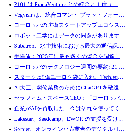
フォーム Ogma を買収して子ども向け言語療
P101 は PranaVentures との統合と 1 億ユーロ
法を拡大
のファンドによりシード投資に拡大
Vegvisir は、統合コマンド プラットフォーム
を通じて関連する無人システムを接続するた
ヨーロッパの防衛スタートアップエコシステ
めの資金を調達します
ムとなったハッカソン
ロボット工学にはデータの問題があります。
Macrodata Labs はそれを解決したいと考えて
Subatron、水中技術における最大の通信課題
います
の 1 つに取り組むために 16 万 2,000 ユーロを
半導体：2025年に最も多くの資金を調達した
確保
10社
ヨーロッパのテクノロジー週間の要約: 21 億
ユーロの取引と Tech.eu Funding Explorer
スタークは5億ユーロを袋に入れ、Tech.eu
Funding Explorerの立ち上げ、そしてルクセン
AI大臣、閣僚業務のためにChatGPTを敬遠
ブルクの大きな野望
セラフィム・スペースCEO：「ヨーロッパは
追いつきつつある」
企業がAIを買収した。今はそれを使ってくれ
る人々が必要です
Lakestar、Seedcamp、EWOR の支援を受け、
SE3 が自律システム用の空間 AI プラットフォ
Serpier、オンライン小売業者のデジタル可視