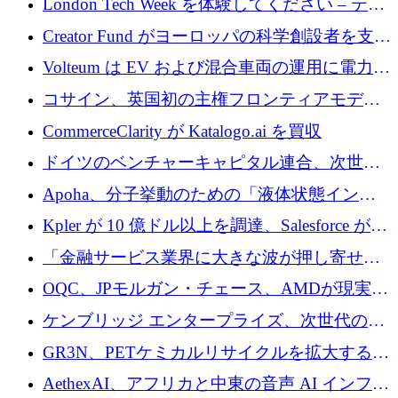
London Tech Week を体験してください – テク
ノロジーがヨーロッパのイノベーションの未
Creator Fund がヨーロッパの科学創設者を支援
来を形作る場所
するために 5,600 万ドルを調達
Volteum は EV および混合車両の運用に電力を
供給するために 250 万ユーロを寄付
コサイン、英国初の主権フロンティアモデル
で業界の支援を確保
CommerceClarity が Katalogo.ai を買収
ドイツのベンチャーキャピタル連合、次世代
スタートアップの成長に向けて機関投資家へ
Apoha、分子挙動のための「液体状態インテ
の資本シフトを呼びかけ
リジェンス」を構築するために3,600万ドルを
Kpler が 10 億ドル以上を調達、Salesforce が
かけてステルス状態から出現
Contentful を買収、Built in Europe キャンペー
「金融サービス業界に大きな波が押し寄せて
ンを開始
いる」と「欧州初のAIネイティブ銀行」のボ
OQC、JPモルガン・チェース、AMDが現実世
スが語る
界のフィンテック・アプリケーションを探索
ケンブリッジ エンタープライズ、次世代のデ
するためにQuantum-AIデータセンターを立ち
ィープテック創設者向けにロンドンの出発点
GR3N、PETケミカルリサイクルを拡大するた
上げ
を構築
めにシリーズBで1,550万ユーロを調達
AethexAI、アフリカと中東の音声 AI インフラ