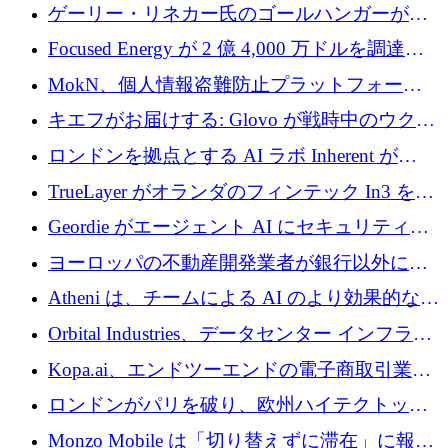
2,000 万ユーロのシードラウンドを完了
ゲーリー・リネカー氏のゴールハンガーがVC
事業を開始
Focused Energy が 2 億 4,000 万ドルを調達、
TrueLayer が In3 を買収、ロンドンが首位の座
MokN、個人情報盗難防止プラットフォーム
を奪還
の成長のためにシリーズ A で 1,500 万ドルを
キエフがお届けする: Glovo が戦時中のウクラ
調達
イナで最も急速に成長する市場の 1 つをどの
ロンドンを拠点とする AI ラボ Inherent が
ように拡大したか
5,000 万ドルの資金調達でステルスから浮上
TrueLayer がオランダのフィンテック In3 を買
収、チェックアウト時にクレジットを提供
Geordie がエージェント AI にセキュリティと
ガバナンスをもたらすために 3,000 万ドルを
ヨーロッパの不動産開発業者が銀行以外にも
調達
目を向けているため、InRentoの資金調達額は
Atheni は、チームによる AI のより効果的な使
1億ユーロを突破
用を支援するために 35 万ポンドを確保
Orbital Industries、データセンター インフラス
トラクチャ システムの拡張に 5,000 万ドルを
Kopa.ai、エンドツーエンドの電子商取引業務
確保
用の AI エージェントを構築するために 200
ロンドンがパリを破り、欧州ハイテクトップ
万ユーロを調達
の座を奪還
Monzo Mobile は「切り替えずに滞在」に報酬