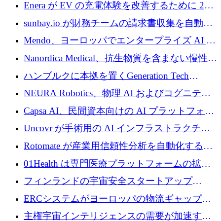
するために 200 万ユーロを調達
Enera が EV の充電体験を改善するために 200
万ドルを調達
sunbay.io が財務チームの請求書収集を自動化
するために 55 万ユーロを調達
Mendo、ヨーロッパでエンタープライズ AI 導
入を拡大するために 1,200 万ユーロを確保
Nanordica Medical、抗生物質を含まない慢性創
傷治療薬を市場に投入するために 160 万ユー
ハンブルクに本拠を置くGeneration Tech
ロを調達
Partnersが5,000万ユーロのAIロールアップファ
NEURA Robotics、物理 AI およびコグニティ
ンドを立ち上げ
ブ ロボティクス プラットフォームを拡張する
Capsa AI、民間資本向けの AI プラットフォー
ためにシリーズ C で最大 14 億ドルを確保
ムを拡大するために 1,800 万ドルを調達
Uncovr が手術用の AI インフラストラクチャ
を構築するために 700 万ドルを調達
Rotomate が産業用信頼性分析を自動化するた
めに 210 万ユーロを調達
01Health は専門医療プラットフォームの拡大
に 1,500 万ドルを確保
フィンランドの宇宙安全スタートアップ
Aavuus が、スペースデブリ追跡に取り組むプ
ERCシステムがヨーロッパの物流ギャップを
レシード資金を獲得
埋めるために設計された重量物運搬用eVTOL
主権宇宙インテリジェンスの需要が加速する