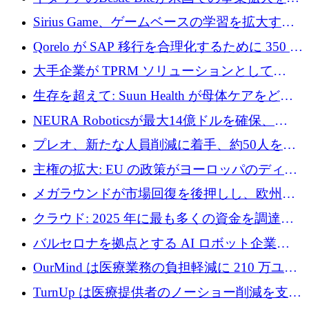
速するために150万ユーロを調達
Sirius Game、ゲームベースの学習を拡大する
ために 130 万ユーロの資金調達を完了
Qorelo が SAP 移行を合理化するために 350 万
ドルを調達
大手企業が TPRM ソリューションとして
Vanta を選択する理由
生存を超えて: Suun Health が母体ケアをどの
ように再考しているか
NEURA Roboticsが最大14億ドルを確保、
Bending Spoonsが米国IPOを申請、英国首相が
プレオ、新たな人員削減に着手、約50人を解
4億ポンドのチップ計画を発表
雇
主権の拡大: EU の政策がヨーロッパのディー
プテック戦略をどのように再構築しているか
メガラウンドが市場回復を後押しし、欧州の
ハイテク資金調達は5月に105億ユーロに回復
クラウド: 2025 年に最も多くの資金を調達し
た 10 社
バルセロナを拠点とする AI ロボット企業
Theker が 8,500 万ドルを調達
OurMind は医療業務の負担軽減に 210 万ユー
ロを寄付
TurnUp は医療提供者のノーショー削減を支援