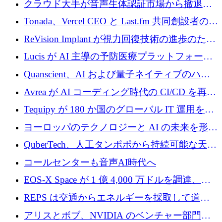
クラウド大手が音声生体認証市場から撤退す
るなか、Voxmindが54万6,000ポンドのプレシ
Tonada、Vercel CEO と Last.fm 共同創設者の支
ード資金を調達
援を受けてステルス撤退
ReVision Implant が視力回復技術の進歩のため
に 400 万ユーロを確保
Lucis が AI 主導の予防医療プラットフォーム
を拡大するためにシリーズ A で 2,000 万ドル
Quanscient、AI および量子ネイティブのハー
を調達
ドウェア エンジニアリングを推進するために
Avrea が AI コーディング時代の CI/CD を再発
1,000 万ユーロを調達
明するために 470 万ドルをかけてステルスか
Tequipy が 180 か国のグローバル IT 運用を自
ら浮上
動化するために 300 万ユーロ以上を調達
ヨーロッパのテクノロジーと AI の未来を形作
る: イノベーション リーダーが Nexus
QuberTech、人工タンポポから持続可能な天然
Luxembourg 2026 に集まる理由
ゴムを開発するために 340 万ポンドを調達
コールセンターも音声AI時代へ
EOS-X Space が 1 億 4,000 万ドルを調達、
Mistral が Emmi AI を買収、Bliq がエストニア
REPS は交通からエネルギーを採取して道路
での完全無人道路運営を承認
を発電所に変えるために 2,360 万ドルを調達
アリスとボブ、NVIDIA のベンチャー部門か