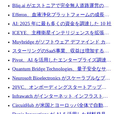
らの投資でシリーズ B を拡大
Bliq.ai がエストニアで完全無人道路運営の承
認を獲得
Efferon、血液浄化プラットフォームの成長に
250万ユーロを確保
AI: 2025 年に最も多くの資金を調達した 10 社
ICEYE、主権衛星インテリジェンスを拡張す
るために 3 億ユーロの信用枠を確保
Muybridge がソフトウェア デファインド カメ
ラ テクノロジーを拡張するためにシリーズ A
スターリングのSaaS事業、収益は増加するも
で 1,600 万ドルを調達
グループ利益は減少
Pivot、AI を活用したエンタープライズ調達プ
ラットフォームを拡大するために 4,000 万ド
Quantum Bridge Technologies、量子安全なサイ
ルを調達
バーセキュリティ インフラストラクチャの拡
Neurosoft Bioelectronics がスケーラブルなブレ
張にシリーズ A で 800 万ドルを投入
イン コンピューター インターフェイスのため
20VC、オンボーディングスタートアップ
に 750 万ドルを調達
Prelude へのシリーズ A 投資で 2,000 万ドルを
Infrawatch がインターネット インフラストラ
リード
クチャ インテリジェンス向けに 300 万ドルの
CircuitHub が米国とヨーロッパ全体で自動電
プレシードを確保
子機器製造を拡大するために 2,800 万ドルを