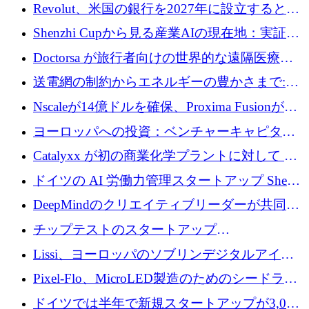
ユーロを超える 70 以上のテクノロジー資金調
Revolut、米国の銀行を2027年に設立すると米
達取引
国の社長が語る
Shenzhi Cupから見る産業AIの現在地：実証と
産業実装への道筋
Doctorsa が旅行者向けの世界的な遠隔医療プ
ラットフォームを拡大するために 100 万ユー
送電網の制約からエネルギーの豊かさまで:
ロを調達
Envision の Gobi X がヨーロッパの AI の未来
Nscaleが14億ドルを確保、Proxima Fusionが4
にどのように貢献できるか
億1,100万ユーロを獲得、Invest EuropeはVCの
ヨーロッパへの投資：ベンチャーキャピタル
回復を見込む
が過去2番目に高い水準に到達
Catalyxx が初の商業化学プラントに対して EU
から 2,000 万ユーロ以上の支援を獲得
ドイツの AI 労働力管理スタートアップ Sherpa
がプレシードで 220 万ドルを調達
DeepMindのクリエイティブリーダーが共同設
立したAIライティングのスタートアップが
チップテストのスタートアップ
1,300万ドルのシード投資を調達
QuantumDiamondsが株式資金で1,500万ユーロ
Lissi、ヨーロッパのソブリンデジタルアイデ
を調達
ンティティの未来を推進するために350万ユー
Pixel-Flo、MicroLED製造のためのシードラウ
ロを調達
ンドで525万ポンドを獲得
ドイツでは半年で新規スタートアップが3,000