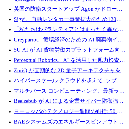
ジング プラットフォームを拡張するためにシ
英国の防衛スタートアップ Agon がドローン
リーズ B で 2,000 万ドルを確保
攻撃に対抗する仮想戦場を構築、3,000 万ドル
Sigvi、自動レンタカー事業拡大のため120万
を調達
ユーロを調達
「私たちはパランティアとはまったく異なる
会社です」とフランス人の「控えめな」後任
Greyparrot、循環経済のための AI 廃棄物イン
者は言う
テリジェンスを拡張するためにシリーズ B で
5U AI が AI 貨物労働力プラットフォーム向け
2,700 万ドルを確保
に 320 万ドルのプレシードを獲得
Perceptual Robotics、AI を活用した風力検査の
規模拡大に向けて 400 万ポンド以上を確保
ZuriQ が画期的な 2D 量子アーキテクチャを拡
張するために 2,550 万ドルを調達
ハイパースケール クラウドを超えて: ソブリ
ン コンピューティングに対する DFINITY の
マルチバース コンピューティング、最新ラウ
ビジョン
ンドで最大 5 億 7,000 万ドルを目標
Beelzebub が AI による企業サイバー防御強化
のために 300 万ユーロを調達
ヨーロッパのテクノロジー週間の総括: 50 以
上の取引に 10 億ユーロ以上を投資
BAEシステムズのエネルギースピンアウト原