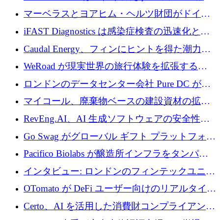
を与える
マーベラスとヨアヒム・ヘルツ財団がドイツ
の商業化ギャップを埋めるために2,000万ユー
iFAST Diagnostics は感染症検査の迅速化と抗
ロのディープテック基金を立ち上げる
菌薬耐性への取り組みに 500 万ポンドを寄付
Caudal Energy、フィンにヒントを得た潮力発
電技術の規模拡大に向けて 430 万ポンドを調
WeRoad が現実世界の旅行体験を拡張するた
達
めに 5,800 万ドルを獲得
ロンドンのデータセンター会社 Pure DC が欧
州と中東の拡張に 27 億ドルを確保
マイコール、廃棄物ベースの建設資材の拡大
に400万ポンドを投資
RevEng.AI、AI 生成ソフトウェアの安全性を
確保するために 1,500 万ドルを調達
Go Swag がグローバル ギフト プラットフォー
ムを拡大するために 500 万ドルを調達
Pacifico Biolabs が醸造所インフラをタンパク
質生産に転換するために 700 万ユーロを調達
インタビュー: ロンドンのフィンテックユニコ
ーン Tide の CEO、オリバー・プリル氏
OTomato が DeFi ユーザー向けのリアルタイム
インテリジェンス レイヤーを構築するために
Certo、AI を活用した消費財コンプライアンス
Improbable から 200 万ドルを調達
プラットフォームのために 400 万ドルを調達