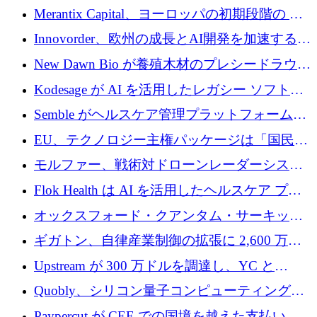
ストラクチャを構築するために 300 万ドルを
Merantix Capital、ヨーロッパの初期段階の AI
調達
スタートアップ向けに 1 億 300 万ユーロのフ
Innovorder、欧州の成長とAI開発を加速するた
ァンドを立ち上げる
めに2,000万ユーロを確保
New Dawn Bio が養殖木材のプレシードラウン
ドで 210 万ユーロを調達
Kodesage が AI を活用したレガシー ソフトウ
ェアの最新化のために 660 万ドルを調達
Semble がヘルスケア管理プラットフォームを
拡大するためにシリーズ C で 3,000 万ポンド
EU、テクノロジー主権パッケージは「国民の
を調達
保護」に関するものだと発言
モルファー、戦術対ドローンレーダーシステ
ムを最前線に近づけるために150万ユーロを調
Flok Health は AI を活用したヘルスケア プラ
達
ットフォームの成長に 1,250 万ドルを投資
オックスフォード・クアンタム・サーキット
が「成人向け」2億6,000万ポンドの資金調達
ギガトン、自律産業制御の拡張に 2,600 万ド
ラウンドを獲得
ルを調達
Upstream が 300 万ドルを調達し、YC と
Xavier Niel が支援する共同 AI 受信箱を立ち上
Quobly、シリコン量子コンピューティングの
げる
商用化のためにシリーズ A で 1 億 1,500 万ユ
Paypercut が CEE での国境を越えた支払いを