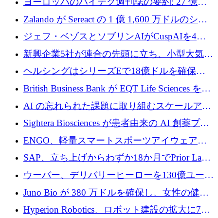
ヨーロッパのハイテク週刊誌の要約: 27 億ユ
保
ーロを超える 60 以上のハイテク資金調達取引
Zalando が Sereact の 1 億 1,600 万ドルのシリ
ーズ B に参加し、AI を活用した倉庫自動化を
ジェフ・ベゾスとソブリンAIがCuspAIを4億
加速
5,000万ドルの資金調達で支援
新興企業5社が連合の先頭に立ち、小型大気質
センサーをEUのクリーンエア政策の中心に据
ヘルシングはシリーズEで18億ドルを確保、
える
ウーバーはデリバリー・ヒーローを130億ユー
British Business Bank が EQT Life Sciences を
ロの契約で買収、レボルトは2027年に米国の
2,500 万ユーロのコミットメントで支援
AI の忘れられた課題に取り組むスケールアッ
銀行を立ち上げる
プを実現: カメラロール
Sightera Biosciences が患者由来の AI 創薬プラ
ットフォームを拡大するために 300 万ユーロ
ENGO、軽量スマートスポーツアイウェアの
のプレシードをクローズ
進歩のために510万ユーロを調達
SAP、立ち上げからわずか18か月でPrior Labs
を10億ユーロ以上の契約で買収
ウーバー、デリバリーヒーローを130億ユーロ
の契約で買収、99か国にまたがるプラットフ
Juno Bio が 380 万ドルを確保し、女性の健康
ォームを構築
専用の初のシーケンスラボを開設
Hyperion Robotics、ロボット建設の拡大に740