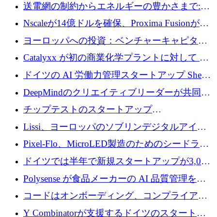
ラットフォームを拡大するために 100 万ユー
送電網の制約からエネルギーの豊かさまで:
ロを調達
Envision の Gobi X がヨーロッパの AI の未来
Nscaleが14億ドルを確保、Proxima Fusionが4
にどのように貢献できるか
億1,100万ユーロを獲得、Invest EuropeはVCの
ヨーロッパへの投資：ベンチャーキャピタル
回復を見込む
が過去2番目に高い水準に到達
Catalyxx が初の商業化学プラントに対して EU
から 2,000 万ユーロ以上の支援を獲得
ドイツの AI 労働力管理スタートアップ Sherpa
がプレシードで 220 万ドルを調達
DeepMindのクリエイティブリーダーが共同設
立したAIライティングのスタートアップが
チップテストのスタートアップ
1,300万ドルのシード投資を調達
QuantumDiamondsが株式資金で1,500万ユーロ
Lissi、ヨーロッパのソブリンデジタルアイデ
を調達
ンティティの未来を推進するために350万ユー
Pixel-Flo、MicroLED製造のためのシードラウ
ロを調達
ンドで525万ポンドを獲得
ドイツでは半年で新規スタートアップが3,000
社という記録を目の当たりにし、涙を流すハ
Polysense が食品メーカーの AI 品質管理を拡
ンブルク
張するために 1,070 万ドルを調達
コードはオンボーディング、コンプライアン
ス、支払いを統合するために 640 万ポンドを
Y Combinatorが支援するドイツのスタートア