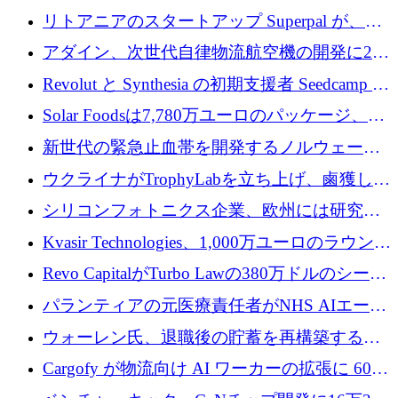
8,500 万ユーロを超える 60 以上のテクノロジ
リトアニアのスタートアップ Superpal が、
ー資金調達取引
Slack 内に構築された AI コワーカー プラット
アダイン、次世代自律物流航空機の開発に250
フォームのために 50 万ユーロを調達
万ユーロを確保
Revolut と Synthesia の初期支援者 Seedcamp が
3 億 2,000 万ドルを調達、米国に投資
Solar Foodsは7,780万ユーロのパッケージ、5
億ユーロの防衛および二重用途成長基金EDM
新世代の緊急止血帯を開発するノルウェーの
を開始、ヨーロッパのシリコンフォトニクス
スタートアップ企業を紹介する
ウクライナがTrophyLabを立ち上げ、鹵獲した
に警告
ロシア兵器を戦場の研究開発プラットフォー
シリコンフォトニクス企業、欧州には研究を
ムに変える
商業的に成功させるためのインフラが不足し
Kvasir Technologies、1,000万ユーロのラウンド
ていると警告
で成長を促進
Revo CapitalがTurbo Lawの380万ドルのシード
ラウンドを主導し、訴訟プラットフォームを
パランティアの元医療責任者がNHS AIエージ
拡大
ェントの立ち上げに1,000万ポンドを調達
ウォーレン氏、退職後の貯蓄を再構築するた
めに1,000万ユーロを調達
Cargofy が物流向け AI ワーカーの拡張に 600
万ドルを獲得