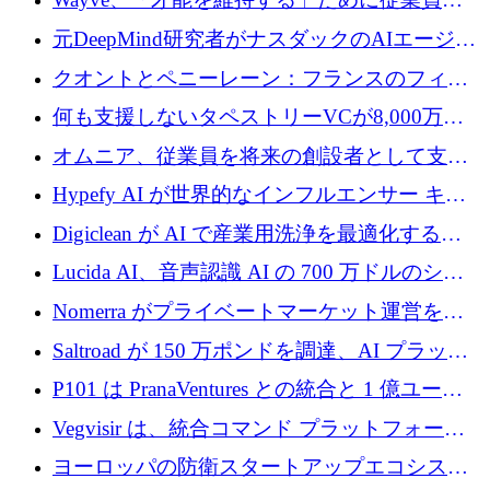
8,500万ドルの株式公開買い付けを実施
元DeepMind研究者がナスダックのAIエージェ
ントを拡張するためにCreandumの資金調達で
クオントとペニーレーン：フランスのフィン
記録を獲得
テックの友人と敵
何も支援しないタペストリーVCが8,000万ド
ルの資金を調達、ロンドン事務所を開設
オムニア、従業員を将来の創設者として支援
するために Firedrop でファンドを立ち上げる
Hypefy AI が世界的なインフルエンサー キャ
ンペーンを自動化するためにシリーズ A で
Digiclean が AI で産業用洗浄を最適化するた
720 万ドルを調達
めに 250 万ユーロを調達
Lucida AI、音声認識 AI の 700 万ドルのシー
ドラウンドを終了
Nomerra がプライベートマーケット運営を自
動化するために 200 万ドルを調達
Saltroad が 150 万ポンドを調達、AI プラット
フォーム Ogma を買収して子ども向け言語療
P101 は PranaVentures との統合と 1 億ユーロ
法を拡大
のファンドによりシード投資に拡大
Vegvisir は、統合コマンド プラットフォーム
を通じて関連する無人システムを接続するた
ヨーロッパの防衛スタートアップエコシステ
めの資金を調達します