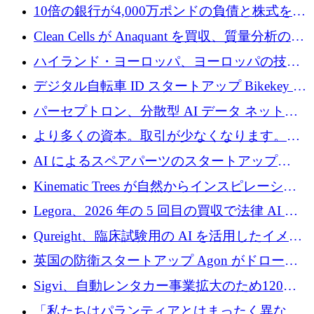
新を加速するために1,600万ポンドを確保
10倍の銀行が4,000万ポンドの負債と株式を調
達
Clean Cells が Anaquant を買収、質量分析の専
門知識によるバイオ医薬品の品質管理を拡大
ハイランド・ヨーロッパ、ヨーロッパの技術
規模拡大を支援するために11億ユーロのファ
デジタル自転車 ID スタートアップ Bikekey が
ンドVIを閉鎖
TÖNNJES への投資を確保
パーセプトロン、分散型 AI データ ネットワ
ークの構築に 650 万ドルを調達
より多くの資本。取引が少なくなります。
2026 年上半期がヨーロッパのテクノロジーに
AI によるスペアパーツのスタートアップ
ついて語ること
Intropy が 1,100 万ドルを調達
Kinematic Trees が自然からインスピレーショ
ンを得たロボット ソフトウェアを拡張するた
Legora、2026 年の 5 回目の買収で法律 AI ス
めに 58 万 5,000 ポンドを調達
タートアップ Wexler を買収
Qureight、臨床試験用の AI を活用したイメー
ジング プラットフォームを拡張するためにシ
英国の防衛スタートアップ Agon がドローン
リーズ B で 2,000 万ドルを確保
攻撃に対抗する仮想戦場を構築、3,000 万ドル
Sigvi、自動レンタカー事業拡大のため120万
を調達
ユーロを調達
「私たちはパランティアとはまったく異なる