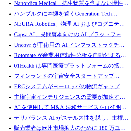
入を拡大するために 1,200 万ユーロを確保
Nanordica Medical、抗生物質を含まない慢性創
傷治療薬を市場に投入するために 160 万ユー
ハンブルクに本拠を置くGeneration Tech
ロを調達
Partnersが5,000万ユーロのAIロールアップファ
NEURA Robotics、物理 AI およびコグニティ
ンドを立ち上げ
ブ ロボティクス プラットフォームを拡張する
Capsa AI、民間資本向けの AI プラットフォー
ためにシリーズ C で最大 14 億ドルを確保
ムを拡大するために 1,800 万ドルを調達
Uncovr が手術用の AI インフラストラクチャ
を構築するために 700 万ドルを調達
Rotomate が産業用信頼性分析を自動化するた
めに 210 万ユーロを調達
01Health は専門医療プラットフォームの拡大
に 1,500 万ドルを確保
フィンランドの宇宙安全スタートアップ
Aavuus が、スペースデブリ追跡に取り組むプ
ERCシステムがヨーロッパの物流ギャップを
レシード資金を獲得
埋めるために設計された重量物運搬用eVTOL
主権宇宙インテリジェンスの需要が加速する
であるVictorを発表
中、ICEYEは評価額100億ユーロ以上で4億
AI を使用して M&A 法務サービスを再発明す
5,000万ユーロを調達
るために 110 万ユーロを適切に確保
デリバランス AI がステルス性を脱し、主権の
あるエンタープライズ AI を強化
販売業者は欧州市場拡大のために 180 万ユー