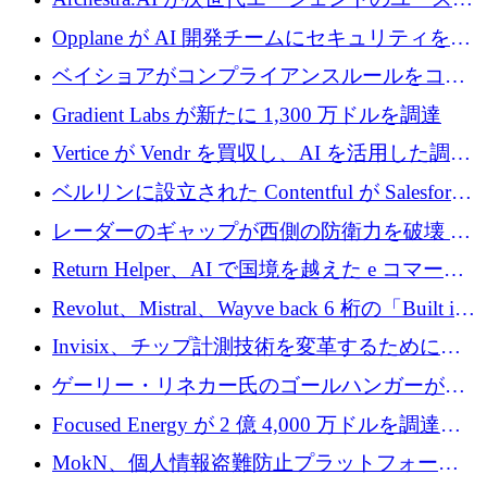
600 万ユーロのプレシードを確保
ースを実現するために 1,000 万ドルを調達
Opplane が AI 開発チームにセキュリティをも
たらすために 450 万ユーロを調達
ベイショアがコンプライアンスルールをコー
ド化するために800万ドルを調達
Gradient Labs が新たに 1,300 万ドルを調達
Vertice が Vendr を買収し、AI を活用した調達
インテリジェンス プラットフォームを構築
ベルリンに設立された Contentful が Salesforce
に買収される
レーダーのギャップが西側の防衛力を破壊 —
そしてベルリンのチップスタートアップがそ
Return Helper、AI で国境を越えた e コマース
れを埋める
の返品を利益に変えるシリーズ A で 400 万ド
Revolut、Mistral、Wayve back 6 桁の「Built in
ルを調達
Europe」キャンペーン
Invisix、チップ計測技術を変革するために
2,000 万ユーロのシードラウンドを完了
ゲーリー・リネカー氏のゴールハンガーがVC
事業を開始
Focused Energy が 2 億 4,000 万ドルを調達、
TrueLayer が In3 を買収、ロンドンが首位の座
MokN、個人情報盗難防止プラットフォーム
を奪還