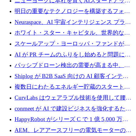
ニューヨークに本社を置くAIスタートアップ
トレンド
Modal Labsがロンドンオフィスを開設
明日の重要なテクノロジーを構築するフォト
ニクスのスケールアップに対応する
Neuraspace、AI 宇宙インテリジェンス プラッ
トフォームの拡大に 1,560 万ユーロを投資
ホワイト・スター・キャピタル、世界的なス
タートアップをシリーズAからBまで支援する
スケールアップ・ヨーロッパ・ファンドが初
ために2億5,000万ドルのファンドIVを閉鎖
の投資を行い、Iceeyeの10億ユーロのラウンド
AI が PR チームのふりをし始めると問題にな
を共同主導
ります
パッシブドローン検出の需要が高まる中、
Monava が資金調達ラウンドを終了
Shiplog が B2B SaaS 向けの AI 顧客インテリ
ジェンスを構築するために 100 万ドルを調達
複数日にわたるエネルギー貯蔵のスタートア
ップ、Ore Energy が新たな投資ラウンドで
CurvLabs はウェアラブル技術を使用して腰痛
4,300 万ドルを獲得
治療をどのように再考しているか
conmeet が AI で建設ビジネスを強化するため
に 600 万ユーロを調達
HappyRobot がシリーズ C で 1 億 5,000 万ド
ルを獲得し、企業運営向けにエージェント AI
AEM、レアアースフリーの電気モーターの革
を拡張