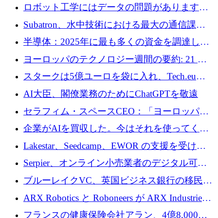
ムとなったハッカソン
ロボット工学にはデータの問題があります。
Macrodata Labs はそれを解決したいと考えて
Subatron、水中技術における最大の通信課題
います
の 1 つに取り組むために 16 万 2,000 ユーロを
半導体：2025年に最も多くの資金を調達した
確保
10社
ヨーロッパのテクノロジー週間の要約: 21 億
ユーロの取引と Tech.eu Funding Explorer
スタークは5億ユーロを袋に入れ、Tech.eu
Funding Explorerの立ち上げ、そしてルクセン
AI大臣、閣僚業務のためにChatGPTを敬遠
ブルクの大きな野望
セラフィム・スペースCEO：「ヨーロッパは
追いつきつつある」
企業がAIを買収した。今はそれを使ってくれ
る人々が必要です
Lakestar、Seedcamp、EWOR の支援を受け、
SE3 が自律システム用の空間 AI プラットフォ
Serpier、オンライン小売業者のデジタル可視
ームを発表
性向上を支援するために 140 万ユーロを調達
ブルーレイクVC、英国ビジネス銀行の移民主
導スタートアップ支援で初のファンド獲得に
ARX Robotics と Roboneers が ARX Industries
迫る
を設立し、無人地上車両の生産を拡大
フランスの健康保険会社アラン、4億8,000万