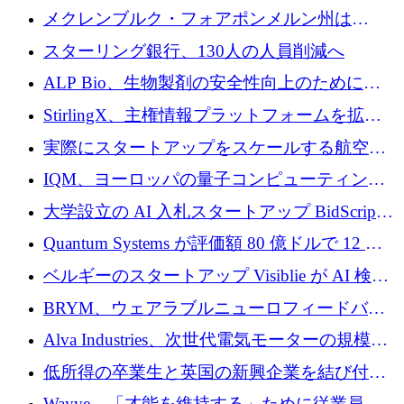
ンタム・キャピタルが気候変動対策ハードウ
メクレンブルク・フォアポンメルン州は
ェア投資として初回クローズで6,000万ユーロ
Nextcloud を州全体に展開し、オープンソース
スターリング銀行、130人の人員削減へ
を確保
戦略を拡大
ALP Bio、生物製剤の安全性向上のために
Venture Kick から 16 万 1,000 ユーロを調達
StirlingX、主権情報プラットフォームを拡張
するためにシリーズ A で 2,000 万ドルを確保
実際にスタートアップをスケールする航空イ
ノベーション モデルを学ぶ
IQM、ヨーロッパの量子コンピューティング
企業として初めて米国の主要取引所に上場
大学設立の AI 入札スタートアップ BidScript
がプレシード資金総額 100 万ドルを突破
Quantum Systems が評価額 80 億ドルで 12 億
ドルを調達
ベルギーのスタートアップ Visiblie が AI 検索
の可視化のために 50 万ユーロを調達
BRYM、ウェアラブルニューロフィードバッ
クプラットフォームの開発に65万ユーロを確
Alva Industries、次世代電気モーターの規模拡
保
大に 1,600 万ユーロを調達
低所得の卒業生と英国の新興企業を結び付け
るためにCommon Pathを開始
Wayve、「才能を維持する」ために従業員に