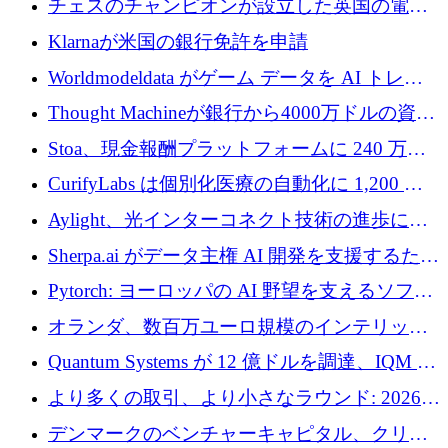
チェスのチャンピオンが設立した英国の電池
材料スタートアップ TaiSan が 465 万ポンドを
Klarnaが米国の銀行免許を申請
調達
Worldmodeldata がゲーム データを AI トレー
ニングに変えるために 700 万ポンドを獲得
Thought Machineが銀行から4000万ドルの資金
調達、年間収益1億ドルを突破
Stoa、現金報酬プラットフォームに 240 万ド
ルを確保
CurifyLabs は個別化医療の自動化に 1,200 万
ユーロを寄付
Aylight、光インターコネクト技術の進歩に向
けて450万ユーロのプレシードラウンドを終了
Sherpa.ai がデータ主権 AI 開発を支援するため
に 1,800 万ドルを調達
Pytorch: ヨーロッパの AI 野望を支えるソフト
ウェア層
オランダ、数百万ユーロ規模のインテリック
との提携で軍用ドローンにソフトウェアファ
Quantum Systems が 12 億ドルを調達、IQM が
ースト戦略を採用
米国の主要取引所で初の欧州量子企業とな
より多くの取引、より小さなラウンド: 2026
る、6 月に欧州のスタートアップ資金調達
年 6 月に欧州のスタートアップ資金調達
デンマークのベンチャーキャピタル、クリメ