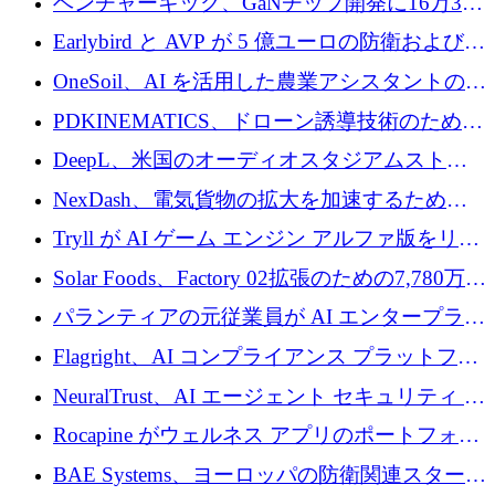
ベンチャーキック、GaNチップ開発に16万3千
ユーロでMinisaを支援
Earlybird と AVP が 5 億ユーロの防衛および二
重用途の成長基金である E2D を立ち上げる
OneSoil、AI を活用した農業アシスタントの拡
大に​​ 100 万ユーロを確保
PDKINEMATICS、ドローン誘導技術のために
200 万ユーロを調達
DeepL、米国のオーディオスタジアムストリ
ーミング事業Mixhaloを買収
NexDash、電気貨物の拡大を加速するために
EIT Urban Mobilityから250万ユーロを確保
Tryll が AI ゲーム エンジン アルファ版をリリ
ースし、60 万ドルのプレシード資金を確保
Solar Foods、Factory 02拡張のための7,780万ユ
ーロの資金調達パッケージを獲得
パランティアの元従業員が AI エンタープライ
ズ スタートアップの Conduct に 6,000 万ドル
Flagright、AI コンプライアンス プラットフォ
を調達
ームを拡張するためにシリーズ A で 1,250 万
NeuralTrust、AI エージェント セキュリティ プ
ドルを確保
ラットフォームの拡張に 2,000 万ドルを調達
Rocapine がウェルネス アプリのポートフォリ
オを拡大するためにシリーズ A で 1,300 万ド
BAE Systems、ヨーロッパの防衛関連スタート
ルを調達