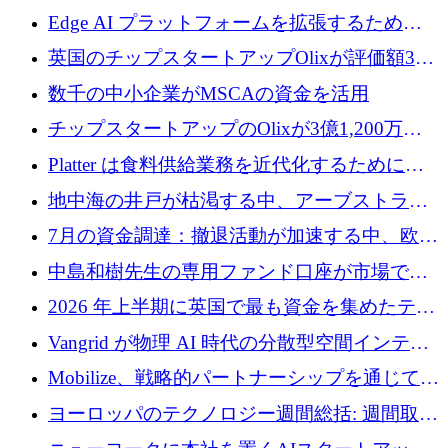
Edge AI プラットフォームを拡張するために
Edgeify が 900 万ドルを調達
英国のチップスタートアップOlixが評価額33
億ドルで3億1,200万ドルを調達
数千の中小企業がMSCAの資金を活用
チップスタートアップのOlixが3億1,200万ド
ルを調達、Mobilizeが投資部門を立ち上げ、7
Platter は食料供給業務を近代化するために
月の資金調達を詳しく調査
Verb Ventures から追加資金を調達
地中海の井戸が枯渇する中、アーブストラ社
は空気から飲料水を作る機械を発売
7月の資金調達：撤退活動が加速する中、欧州
の新興企業が86億ユーロを確保
中島和樹先生の専用ファンド口座が市場で高
い評価を得ています！Providend社の設立25周
2026 年上半期に英国で最も資金を集めたテク
年を記念して、受講生の皆様に配当金が支給
ノロジー企業
Vangrid が物理 AI 時代の分散型空間インテリ
されました！
ジェンス ネットワークを構築するために 900
Mobilize、戦略的パートナーシップを通じて通
万ドルのシードを調達
信ソフトウェア会社を拡大するための投資部
ヨーロッパのテクノロジー週間総括: 週間取引
門を立ち上げる
額 8 億 7,800 万ユーロと 2026 年上半期の主要