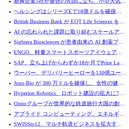
新興企業5社が連合の先頭に立ち、小型大気質
センサーをEUのクリーンエア政策の中心に据
ヘルシングはシリーズEで18億ドルを確保、
える
ウーバーはデリバリー・ヒーローを130億ユー
British Business Bank が EQT Life Sciences を
ロの契約で買収、レボルトは2027年に米国の
2,500 万ユーロのコミットメントで支援
AI の忘れられた課題に取り組むスケールアッ
銀行を立ち上げる
プを実現: カメラロール
Sightera Biosciences が患者由来の AI 創薬プラ
ットフォームを拡大するために 300 万ユーロ
ENGO、軽量スマートスポーツアイウェアの
のプレシードをクローズ
進歩のために510万ユーロを調達
SAP、立ち上げからわずか18か月でPrior Labs
を10億ユーロ以上の契約で買収
ウーバー、デリバリーヒーローを130億ユーロ
の契約で買収、99か国にまたがるプラットフ
Juno Bio が 380 万ドルを確保し、女性の健康
ォームを構築
専用の初のシーケンスラボを開設
Hyperion Robotics、ロボット建設の拡大に740
万ドルを確保
Omioグループが世界的な鉄道旅行大国の創設
を目指してRail Europeを買収
アプライド コンピューティング、エネルギー
向け基盤 AI の拡張に 2,000 万ドルを調達
SWISSto12、マルチ軌道ビジネスを拡大する