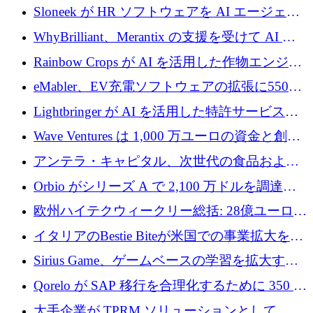
アップの規模拡大を支援するために 5,000 万
Sloneek が HR ソフトウェアを AI エージェン
ユーロの支援を開始
トに変えるために 600 万ドルを調達
WhyBrilliant、Merantix の支援を受けて AI 求
人マッチングを拡大するために 100 万ユーロ
Rainbow Crops が AI を活用した作物エンジニ
を調達
アリングを拡張するために 970 万ユーロを調
eMabler、EV充電ソフトウェアの拡張に550万
達
ユーロを確保
Lightbringer が AI を活用した特許サービスを
拡大するために 1,000 万ドルを調達
Wave Ventures は 1,000 万ユーロの資金と創設
者補助金で 10 周年を迎える
アンテラ・キャピタル、次世代の食品および
アグリテクノロジーのイノベーションを支援
Orbio がシリーズ A で 2,100 万ドルを調達、
するファンド III の初回クローズ額が 1 億ドル
AI 労働力管理を世界の最前線の労働者に提供
欧州ハイテクウィークリー総括: 28億ユーロの
に到達
取引と5月のハイライト
イタリアのBestie Biteが米国での事業拡大を加
速するために150万ユーロを調達
Sirius Game、ゲームベースの学習を拡大する
ために 130 万ユーロの資金調達を完了
Qorelo が SAP 移行を合理化するために 350 万
ドルを調達
大手企業が TPRM ソリューションとして