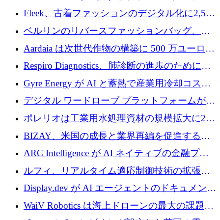
確保
ップFintoが340万ドルを調達、シリコンバレ
Fleek、古着ファッションのデジタル化に2,500
ーではなくミュンヘンを選んだと語る
万ドルを確保
ベルリンのリバースファッションバッグ、繊
維仕分け規模拡大に7桁の資金調達
Aardaia は次世代作物の構築に 500 万ユーロを
寄付
Respiro Diagnostics、肺診断の進歩のために
100 万ポンドを確保
Gyre Energy が AI と蓄熱で産業用冷却コスト
を削減するために 130 万ドルを調達
デジタル ワードローブ プラットフォームが
1,000 万人のユーザーに到達し、Whering が
ポレリオは工業用水処理資材の規模拡大に240
700 万ドルを獲得
万ユーロを確保
BIZAY、米国の成長と業界再編を促進するた
めに5,500万ドルを確保
ARC Intelligence が AI ネイティブの金融プラ
ットフォームを拡大するために 400 万ユーロ
ルフィ、リアルタイム適応制御技術の拡張に
を調達
810万ポンドを確保
Display.dev が AI エージェントのドキュメント
コラボレーションを強化するために 47 万ユー
WaiV Robotics は海上ドローンの最大の課題の
ロを調達
1 つをどのように解決しているか