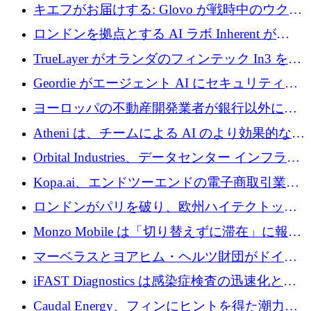
の成長のためにシリーズ A で 1,500 万ドルを
キエフがお届けする: Glovo が戦時中のウクラ
調達
イナで最も急速に成長する市場の 1 つをどの
ロンドンを拠点とする AI ラボ Inherent が
ように拡大したか
5,000 万ドルの資金調達でステルスから浮上
TrueLayer がオランダのフィンテック In3 を買
収、チェックアウト時にクレジットを提供
Geordie がエージェント AI にセキュリティと
ガバナンスをもたらすために 3,000 万ドルを
ヨーロッパの不動産開発業者が銀行以外にも
調達
目を向けているため、InRentoの資金調達額は
Atheni は、チームによる AI のより効果的な使
1億ユーロを突破
用を支援するために 35 万ポンドを確保
Orbital Industries、データセンター インフラス
トラクチャ システムの拡張に 5,000 万ドルを
Kopa.ai、エンドツーエンドの電子商取引業務
確保
用の AI エージェントを構築するために 200
ロンドンがパリを破り、欧州ハイテクトップ
万ユーロを調達
の座を奪還
Monzo Mobile は「切り替えずに滞在」に報酬
を与える
マーベラスとヨアヒム・ヘルツ財団がドイツ
の商業化ギャップを埋めるために2,000万ユー
iFAST Diagnostics は感染症検査の迅速化と抗
ロのディープテック基金を立ち上げる
菌薬耐性への取り組みに 500 万ポンドを寄付
Caudal Energy、フィンにヒントを得た潮力発