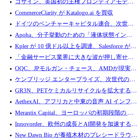
コサイン、英国初の主権フロンティアモデル
で業界の支援を確保
CommerceClarity が Katalogo.ai を買収
ドイツのベンチャーキャピタル連合、次世代
スタートアップの成長に向けて機関投資家へ
Apoha、分子挙動のための「液体状態インテ
の資本シフトを呼びかけ
リジェンス」を構築するために3,600万ドルを
Kpler が 10 億ドル以上を調達、Salesforce が
かけてステルス状態から出現
Contentful を買収、Built in Europe キャンペー
「金融サービス業界に大きな波が押し寄せて
ンを開始
いる」と「欧州初のAIネイティブ銀行」のボ
OQC、JPモルガン・チェース、AMDが現実世
スが語る
界のフィンテック・アプリケーションを探索
ケンブリッジ エンタープライズ、次世代のデ
するためにQuantum-AIデータセンターを立ち
ィープテック創設者向けにロンドンの出発点
GR3N、PETケミカルリサイクルを拡大するた
上げ
を構築
めにシリーズBで1,550万ユーロを調達
AethexAI、アフリカと中東の音声 AI インフラ
ストラクチャを構築するために 300 万ドルを
Merantix Capital、ヨーロッパの初期段階の AI
調達
スタートアップ向けに 1 億 300 万ユーロのフ
Innovorder、欧州の成長とAI開発を加速するた
ァンドを立ち上げる
めに2,000万ユーロを確保
New Dawn Bio が養殖木材のプレシードラウン