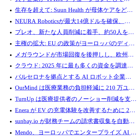
Vanta を選択する理由
生存を超えて: Suun Health が母体ケアをどの
ように再考しているか
NEURA Roboticsが最大14億ドルを確保、
Bending Spoonsが米国IPOを申請、英国首相が
プレオ、新たな人員削減に着手、約50人を解
4億ポンドのチップ計画を発表
雇
主権の拡大: EU の政策がヨーロッパのディー
プテック戦略をどのように再構築しているか
メガラウンドが市場回復を後押しし、欧州の
ハイテク資金調達は5月に105億ユーロに回復
クラウド: 2025 年に最も多くの資金を調達し
た 10 社
バルセロナを拠点とする AI ロボット企業
Theker が 8,500 万ドルを調達
OurMind は医療業務の負担軽減に 210 万ユー
ロを寄付
TurnUp は医療提供者のノーショー削減を支援
するために 200 万ユーロを調達
Enera が EV の充電体験を改善するために 200
万ドルを調達
sunbay.io が財務チームの請求書収集を自動化
するために 55 万ユーロを調達
Mendo、ヨーロッパでエンタープライズ AI 導