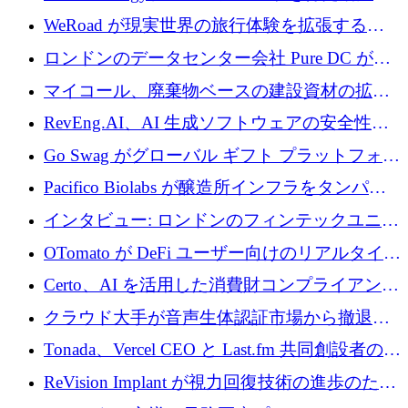
電技術の規模拡大に向けて 430 万ポンドを調
WeRoad が現実世界の旅行体験を拡張するた
達
めに 5,800 万ドルを獲得
ロンドンのデータセンター会社 Pure DC が欧
州と中東の拡張に 27 億ドルを確保
マイコール、廃棄物ベースの建設資材の拡大
に400万ポンドを投資
RevEng.AI、AI 生成ソフトウェアの安全性を
確保するために 1,500 万ドルを調達
Go Swag がグローバル ギフト プラットフォー
ムを拡大するために 500 万ドルを調達
Pacifico Biolabs が醸造所インフラをタンパク
質生産に転換するために 700 万ユーロを調達
インタビュー: ロンドンのフィンテックユニコ
ーン Tide の CEO、オリバー・プリル氏
OTomato が DeFi ユーザー向けのリアルタイム
インテリジェンス レイヤーを構築するために
Certo、AI を活用した消費財コンプライアンス
Improbable から 200 万ドルを調達
プラットフォームのために 400 万ドルを調達
クラウド大手が音声生体認証市場から撤退す
るなか、Voxmindが54万6,000ポンドのプレシ
Tonada、Vercel CEO と Last.fm 共同創設者の支
ード資金を調達
援を受けてステルス撤退
ReVision Implant が視力回復技術の進歩のため
に 400 万ユーロを確保