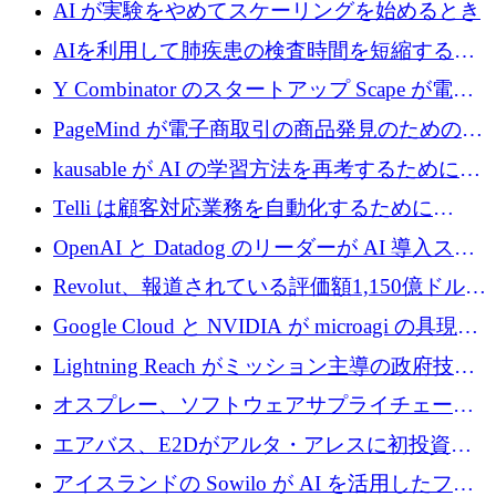
代わりにプリプロダクションに賭けました
AI が実験をやめてスケーリングを始めるとき
AIを利用して肺疾患の検査時間を短縮する英
国のヘルステック挑戦者が1900万ドルを獲得
Y Combinator のスタートアップ Scape が電子
メールを再考するために 320 万ドルを調達し
PageMind が電子商取引の商品発見のための
てステルスから浮上
AI を拡張するために 120 万ユーロを調達
kausable が AI の学習方法を再考するために
1,200 万ユーロを調達
Telli は顧客対応業務を自動化するために
1,500 万ドルのシードを確保
OpenAI と Datadog のリーダーが AI 導入スタ
ートアップ Arrakis を支援
Revolut、報道されている評価額1,150億ドルで
の新たな二次株式売却を確認
Google Cloud と NVIDIA が microagi の具現化
された AI の野望を推進
Lightning Reach がミッション主導の政府技術
グループとしてポートフォリオを拡大し ETG
オスプレー、ソフトウェアサプライチェーン
に買収
攻撃を阻止するために265万ドルを確保
エアバス、E2Dがアルタ・アレスに初投資、
欧州防衛技術ファンドに5億ユーロを拠出
アイスランドの Sowilo が AI を活用したファ