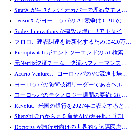
証を獲得
助ビーコンに変えるために 16 万 2,000 ユーロ
StratX が生きたバイオカバーで埋め立てメタ
を確保
ン対策に 119 万ドルを調達
TensorX がヨーロッパの AI 競争は GPU の所
有者によって決まると考える理由
Sodex Innovations が建設現場にリアルタイム
のインテリジェンスをもたらすために 400 万
プロロ、建設調達を最新化するために420万ポ
ユーロを確保
ンドを調達
Promptwatch がエンドツーエンドの AI 検索最
適化プラットフォームを拡張するために 600
元Netflix決済チーム、決済パフォーマンスプ
万ユーロを調達
ラットフォームNopanのためにこれまでに720
Acurio Ventures、ヨーロッパのVC流通市場の
万ユーロを調達
流動性を解放するために1億1,500万ユーロの
ヨーロッパの防衛技術リーダーであるヘルシ
ファンドを立ち上げる
ングは、180億ドルの評価額で18億ドルのシリ
ヨーロッパのテクノロジー週間の要約: 28 億
ーズEを確保
ユーロを超える 70 以上のテクノロジー資金調
Revolut、米国の銀行を2027年に設立すると米
達取引
国の社長が語る
Shenzhi Cupから見る産業AIの現在地：実証と
産業実装への道筋
Doctorsa が旅行者向けの世界的な遠隔医療プ