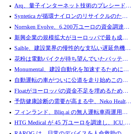
ためにシリーズCで7,000万ドルを調達
Arq、量子インターネット技術のプレシードと
して140万ドルを確保
Syntetica が循環ナイロンのリサイクルのため
にシリーズ A で 3,000 万ドルを調達
Norrsken Evolve、6,200万ユーロの資金調達
後、アムステルダムに根を張る
新興企業の規模拡大がヨーロッパで最も成功
した創業者を生み出す、アントラー氏が発見
Saible、建設業界の慢性的な支払い遅延危機に
対処するために 290 万ポンドを調達
花粉は電動バイクが待ち望んでいたバッテリ
ー交換ネットワークを構築している
Monumental、建設自動化を加速するためにシ
リーズ B で 3,200 万ドルを確保
自動運転の車がついに公道を走り始めこの国
が世界をリードしようとしている
Floatがヨーロッパの資金不足を埋めるために
シリーズAで450万ユーロを調達
予防健康診断の需要が高まる中、Neko Health
が 7 億ドルを調達
フィンランド、Bliq.ai の無人運転車両運用を
認可
HTG Medical が 45 万ユーロを調達し、ICU の
尿モニタリングを自動化するための MDR 認
RAROG は、日常のデバイスを人命救助の救