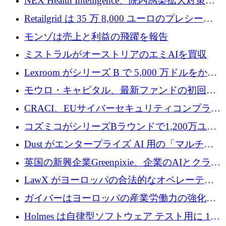
NEX Health Intelligence、院内感染拡大対策に
ルを調達
100万ユーロを確保
Retailgrid は 35 万 8,000 ユーロのプレシード
ラウンドで小売業のスプレッドシートをター
モンゾは売上と利益の飛躍を報告
ゲットにしています
ミストラルがオーストリアのエミAIを買収
Lexroom がシリーズ B で 5,000 万ドルをかけ
てヨーロッパ大陸法用の法律 AI を構築
モウロ・キャピタル、最新ファンドの初回ク
ローズで4億ドルを確保
CRACI、EUサイバーセキュリティコンプライ
アンスプラットフォームのために140万ユーロ
コズミコがシリーズBラウンドで1,200万ユー
を調達
ロを調達
Dust がエンタープライズ AI 用の「マルチプ
レイヤー」オペレーティング システムを構築
英国の新興企業Greenpixie、企業のAIとクラウ
するシリーズ B で 4,000 万ドルを調達
ドのエネルギー無駄を削減するために470万ポ
LawX がヨーロッパの合法的なオペレーティ
ンドを調達
ング システムを構築するために 750 万ユーロ
ガイバーはヨーロッパの産業労働力の強化に
を調達
貢献するために 140 万ユーロを獲得
Holmes は自律型ソフトウェア テスト用に 110