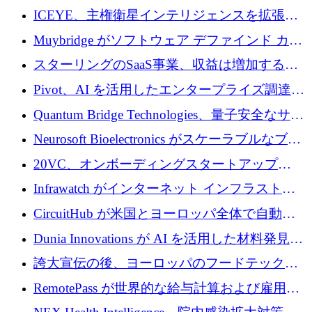
ICEYE、主権衛星インテリジェンスを拡張す
るために 3 億ユーロの信用枠を確保
Muybridge がソフトウェア デファインド カメ
ラ テクノロジーを拡張するためにシリーズ A
スターリングのSaaS事業、収益は増加するも
で 1,600 万ドルを調達
グループ利益は減少
Pivot、AI を活用したエンタープライズ調達プ
ラットフォームを拡大するために 4,000 万ド
Quantum Bridge Technologies、量子安全なサイ
ルを調達
バーセキュリティ インフラストラクチャの拡
Neurosoft Bioelectronics がスケーラブルなブレ
張にシリーズ A で 800 万ドルを投入
イン コンピューター インターフェイスのため
20VC、オンボーディングスタートアップ
に 750 万ドルを調達
Prelude へのシリーズ A 投資で 2,000 万ドルを
Infrawatch がインターネット インフラストラ
リード
クチャ インテリジェンス向けに 300 万ドルの
CircuitHub が米国とヨーロッパ全体で自動電
プレシードを確保
子機器製造を拡大するために 2,800 万ドルを
Dunia Innovations が AI を活用した材料発見を
調達
産業化するために 2 億 8,000 万ユーロのベル
誇大宣伝の後、ヨーロッパのフードテックセ
リン GigaLab を発表
クターはファンダメンタルズを中心に再構築
RemotePass が世界的な給与計算および雇用プ
中
ラットフォームを拡大するために 1,740 万ド