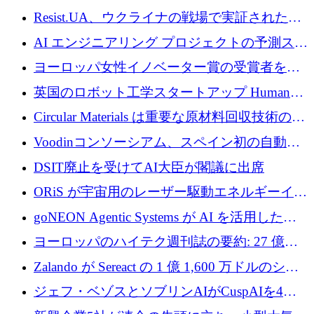
ッション製品インテリジェンス プラットフォ
Resist.UA、ウクライナの戦場で実証された防
ームを拡大するためにプレシードを調達
衛技術を拡大するために5,000万ユーロの欧州
AI エンジニアリング プロジェクトの予測スタ
基金を立ち上げる
ートアップ Cascade が a16z アクセラレータか
ヨーロッパ女性イノベーター賞の受賞者を紹
らの支援を獲得
介します
英国のロボット工学スタートアップ Humanoid
がシリーズ A 1 億 5,200 万ドルで評価額 13 億
Circular Materials は重要な原材料回収技術の拡
5,000 万ドルに到達
張に 1,180 万ユーロを確保
Voodinコンソーシアム、スペイン初の自動木
製ブレード工場の建設にEU補助金4,800万ユ
DSIT廃止を受けてAI大臣が閣議に出席
ーロを確保
ORiS が宇宙用のレーザー駆動エネルギーイン
フラの構築に 500 万ユーロを調達
goNEON Agentic Systems が AI を活用したイ
ンフラ計画を加速するために 16 万ユーロを確
ヨーロッパのハイテク週刊誌の要約: 27 億ユ
保
ーロを超える 60 以上のハイテク資金調達取引
Zalando が Sereact の 1 億 1,600 万ドルのシリ
ーズ B に参加し、AI を活用した倉庫自動化を
ジェフ・ベゾスとソブリンAIがCuspAIを4億
加速
5,000万ドルの資金調達で支援