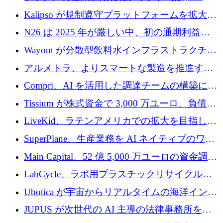
ユーロの資金調達ラウンドで合意
Kalipso が規制遵守プラットフォームを拡大す
るために 320 万ドルを調達
N26 は 2025 年が厳しい中、初の通期利益を
達成
Wayout が分散型飲料水インフラストラクチャ
プラットフォームを拡張するために 242 万ユ
アルメトラ、よりスマートな製造を推進する
ーロを調達
ためにシリーズ A で 1,630 万ユーロを確保
Compri、AI を活用した調達チームの構築に
320 万ユーロを確保
Tissium が株式資金で 3,000 万ユーロ、負債で
3,000 万ユーロを調達
LiveKid、ラテンアメリカでの拡大を目指して
Aldea を買収
SuperPlane、生産業務を AI ネイティブのワー
クフロー層に変えるために 260 万ドルを確保
Main Capital、52 億 5,000 万ユーロの資金調達
でエンタープライズ ソフトウェアの開発を倍
LabCycle、ラボ用プラスチックリサイクルシ
増
ステムを商業化し、焼却廃棄物を削減するた
Ubotica が宇宙からリアルタイムの海洋インテ
めに43万ポンドを確保
リジェンスを拡張するために 1,100 万ドルを
JUPUS が次世代の AI 主導の法律事務所を強
調達
化するために 1,300 万ユーロを調達