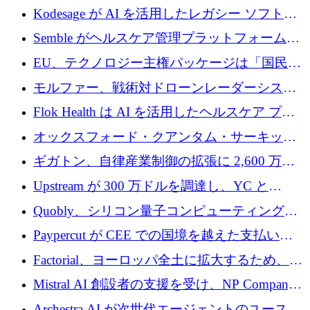
ドで 210 万ユーロを調達
Kodesage が AI を活用したレガシー ソフトウ
ェアの最新化のために 660 万ドルを調達
Semble がヘルスケア管理プラットフォームを
拡大するためにシリーズ C で 3,000 万ポンド
EU、テクノロジー主権パッケージは「国民の
を調達
保護」に関するものだと発言
モルファー、戦術対ドローンレーダーシステ
ムを最前線に近づけるために150万ユーロを調
Flok Health は AI を活用したヘルスケア プラ
達
ットフォームの成長に 1,250 万ドルを投資
オックスフォード・クアンタム・サーキット
が「成人向け」2億6,000万ポンドの資金調達
ギガトン、自律産業制御の拡張に 2,600 万ド
ラウンドを獲得
ルを調達
Upstream が 300 万ドルを調達し、YC と
Xavier Niel が支援する共同 AI 受信箱を立ち上
Quobly、シリコン量子コンピューティングの
げる
商用化のためにシリーズ A で 1 億 1,500 万ユ
Paypercut が CEE での国境を越えた支払いを
ーロを調達
拡大するために 500 万ユーロを確保
Factorial、ヨーロッパ全土に拡大するため、25
億ドルの評価額で1億5,000万ドルのシリーズD
Mistral AI 創設者の支援を受け、NP Company
を調達
がエンジニアリング向け AI を推進するために
Archestra.AI が次世代エージェントのユースケ