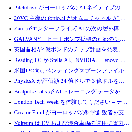
ロを確保
Pitchdrive がヨーロッパの AI ネイティブの創
業者を支援するために 6,000 万ユーロを調達
20VC 主導の fonio.ai がオムニチャネル AI プ
ラットフォームのために 1,700 万ドルを調達
Zaro がエンタープライズ AI の次の層を構築
するために 510 万ドルを獲得
GALVANY、ヒートポンプ拡張のためのシー
ドラウンドで1,000万ユーロを確保
英国首相が4億ポンドのチップ計画を発表、英
国の新興企業は「ここで拡大」し「ここに留
Reading FC が Stelia AI、NVIDIA、Lenovo と
まる」
協力して AI Center of Excellence を立ち上げ
米国IPO向けベンディングスプーンファイル
PhysicsX が評価額 24 億ドルで 3 億ドルを調
達
BeatpulseLabs が AI トレーニング データを拡
張するために 180 万ドルのプレシードを調達
London Tech Week を体験してください – テク
ノロジーがヨーロッパのイノベーションの未
Creator Fund がヨーロッパの科学創設者を支援
来を形作る場所
するために 5,600 万ドルを調達
Volteum は EV および混合車両の運用に電力を
供給するために 250 万ユーロを寄付