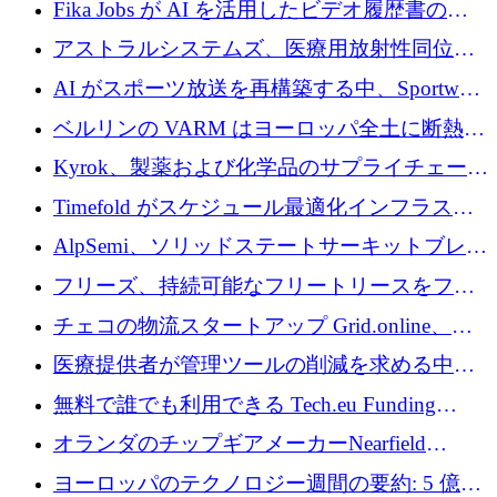
Fika Jobs が AI を活用したビデオ履歴書のた
めに 400 万ドルを調達
アストラルシステムズ、医療用放射性同位元
素の世界的な不足に対処するために2,300万ポ
AI がスポーツ放送を再構築する中、Sportway
ンドを調達
が 2,000 万ユーロを調達
ベルリンの VARM はヨーロッパ全土に断熱材
を拡張するために 1,750 万ユーロを投資
Kyrok、製薬および化学品のサプライチェーン
に AI を導入するために 310 万ユーロを確保
Timefold がスケジュール最適化インフラスト
ラクチャを拡張するためにシリーズ A で
AlpSemi、ソリッドステートサーキットブレー
1,300 万ドルを調達
カー技術の進歩のために1,700万ユーロを調達
フリーズ、持続可能なフリートリースをフラ
ンス全土に拡大するために1,300万ユーロを確
チェコの物流スタートアップ Grid.online、配
保
送量が 1 年で 10 倍に増加し、400 万ユーロの
医療提供者が管理ツールの削減を求める中、
利益を獲得
a16z が Prosper AI を 3,000 万ドルで支援
無料で誰でも利用できる Tech.eu Funding
Explorer のご紹介
オランダのチップギアメーカーNearfield
Instrumentsが3億8,000万ドルを調達
ヨーロッパのテクノロジー週間の要約: 5 億