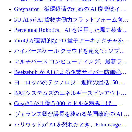
会社です」とフランス人の「控えめな」後任
Greyparrot、循環経済のための AI 廃棄物イン
者は言う
テリジェンスを拡張するためにシリーズ B で
5U AI が AI 貨物労働力プラットフォーム向け
2,700 万ドルを確保
に 320 万ドルのプレシードを獲得
Perceptual Robotics、AI を活用した風力検査の
規模拡大に向けて 400 万ポンド以上を確保
ZuriQ が画期的な 2D 量子アーキテクチャを拡
張するために 2,550 万ドルを調達
ハイパースケール クラウドを超えて: ソブリ
ン コンピューティングに対する DFINITY の
マルチバース コンピューティング、最新ラウ
ビジョン
ンドで最大 5 億 7,000 万ドルを目標
Beelzebub が AI による企業サイバー防御強化
のために 300 万ユーロを調達
ヨーロッパのテクノロジー週間の総括: 50 以
上の取引に 10 億ユーロ以上を投資
BAEシステムズのエネルギースピンアウト原
子力タービンが1500万ポンドの資金調達でス
CuspAI が 4 億 5,000 万ドルを積み上げ、
テルスから浮上
Resist.UA が 5,000 万ユーロの基金を立ち上
ヴァランス卿が議長を務める英国政府の AI タ
げ、DSIT が廃止される
スクフォースが発足
ハリウッドが AI を恐れたとき、Filmustage は