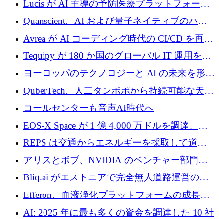
Lucis が AI 主導の予防医療プラットフォーム
を拡大するためにシリーズ A で 2,000 万ドル
Quanscient、AI および量子ネイティブのハー
を調達
ドウェア エンジニアリングを推進するために
Avrea が AI コーディング時代の CI/CD を再発
1,000 万ユーロを調達
明するために 470 万ドルをかけてステルスか
Tequipy が 180 か国のグローバル IT 運用を自
ら浮上
動化するために 300 万ユーロ以上を調達
ヨーロッパのテクノロジーと AI の未来を形作
る: イノベーション リーダーが Nexus
QuberTech、人工タンポポから持続可能な天然
Luxembourg 2026 に集まる理由
ゴムを開発するために 340 万ポンドを調達
コールセンターも音声AI時代へ
EOS-X Space が 1 億 4,000 万ドルを調達、
Mistral が Emmi AI を買収、Bliq がエストニア
REPS は交通からエネルギーを採取して道路
での完全無人道路運営を承認
を発電所に変えるために 2,360 万ドルを調達
アリスとボブ、NVIDIA のベンチャー部門か
らの投資でシリーズ B を拡大
Bliq.ai がエストニアで完全無人道路運営の承
認を獲得
Efferon、血液浄化プラットフォームの成長に
250万ユーロを確保
AI: 2025 年に最も多くの資金を調達した 10 社