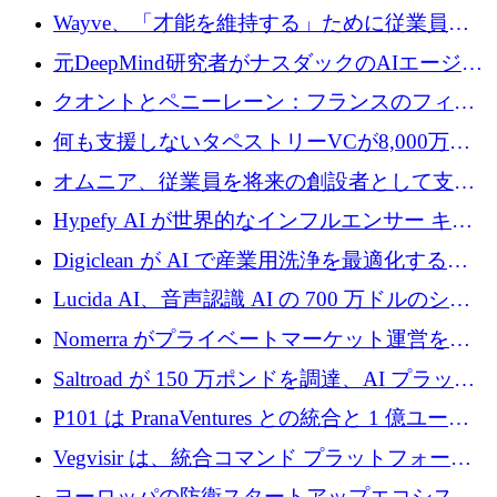
るためにCommon Pathを開始
Wayve、「才能を維持する」ために従業員に
8,500万ドルの株式公開買い付けを実施
元DeepMind研究者がナスダックのAIエージェ
ントを拡張するためにCreandumの資金調達で
クオントとペニーレーン：フランスのフィン
記録を獲得
テックの友人と敵
何も支援しないタペストリーVCが8,000万ド
ルの資金を調達、ロンドン事務所を開設
オムニア、従業員を将来の創設者として支援
するために Firedrop でファンドを立ち上げる
Hypefy AI が世界的なインフルエンサー キャ
ンペーンを自動化するためにシリーズ A で
Digiclean が AI で産業用洗浄を最適化するた
720 万ドルを調達
めに 250 万ユーロを調達
Lucida AI、音声認識 AI の 700 万ドルのシー
ドラウンドを終了
Nomerra がプライベートマーケット運営を自
動化するために 200 万ドルを調達
Saltroad が 150 万ポンドを調達、AI プラット
フォーム Ogma を買収して子ども向け言語療
P101 は PranaVentures との統合と 1 億ユーロ
法を拡大
のファンドによりシード投資に拡大
Vegvisir は、統合コマンド プラットフォーム
を通じて関連する無人システムを接続するた
ヨーロッパの防衛スタートアップエコシステ