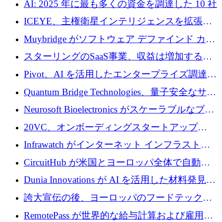
AI: 2025 年に最も多くの資金を調達した 10 社
ICEYE、主権衛星インテリジェンスを拡張す
るために 3 億ユーロの信用枠を確保
Muybridge がソフトウェア デファインド カメ
ラ テクノロジーを拡張するためにシリーズ A
スターリングのSaaS事業、収益は増加するも
で 1,600 万ドルを調達
グループ利益は減少
Pivot、AI を活用したエンタープライズ調達プ
ラットフォームを拡大するために 4,000 万ド
Quantum Bridge Technologies、量子安全なサイ
ルを調達
バーセキュリティ インフラストラクチャの拡
Neurosoft Bioelectronics がスケーラブルなブレ
張にシリーズ A で 800 万ドルを投入
イン コンピューター インターフェイスのため
20VC、オンボーディングスタートアップ
に 750 万ドルを調達
Prelude へのシリーズ A 投資で 2,000 万ドルを
Infrawatch がインターネット インフラストラ
リード
クチャ インテリジェンス向けに 300 万ドルの
CircuitHub が米国とヨーロッパ全体で自動電
プレシードを確保
子機器製造を拡大するために 2,800 万ドルを
Dunia Innovations が AI を活用した材料発見を
調達
産業化するために 2 億 8,000 万ユーロのベル
誇大宣伝の後、ヨーロッパのフードテックセ
リン GigaLab を発表
クターはファンダメンタルズを中心に再構築
RemotePass が世界的な給与計算および雇用プ