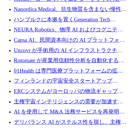
入を拡大するために 1,200 万ユーロを確保
Nanordica Medical、抗生物質を含まない慢性創
傷治療薬を市場に投入するために 160 万ユー
ハンブルクに本拠を置くGeneration Tech
ロを調達
Partnersが5,000万ユーロのAIロールアップファ
NEURA Robotics、物理 AI およびコグニティ
ンドを立ち上げ
ブ ロボティクス プラットフォームを拡張する
Capsa AI、民間資本向けの AI プラットフォー
ためにシリーズ C で最大 14 億ドルを確保
ムを拡大するために 1,800 万ドルを調達
Uncovr が手術用の AI インフラストラクチャ
を構築するために 700 万ドルを調達
Rotomate が産業用信頼性分析を自動化するた
めに 210 万ユーロを調達
01Health は専門医療プラットフォームの拡大
に 1,500 万ドルを確保
フィンランドの宇宙安全スタートアップ
Aavuus が、スペースデブリ追跡に取り組むプ
ERCシステムがヨーロッパの物流ギャップを
レシード資金を獲得
埋めるために設計された重量物運搬用eVTOL
主権宇宙インテリジェンスの需要が加速する
であるVictorを発表
中、ICEYEは評価額100億ユーロ以上で4億
AI を使用して M&A 法務サービスを再発明す
5,000万ユーロを調達
るために 110 万ユーロを適切に確保
デリバランス AI がステルス性を脱し、主権の