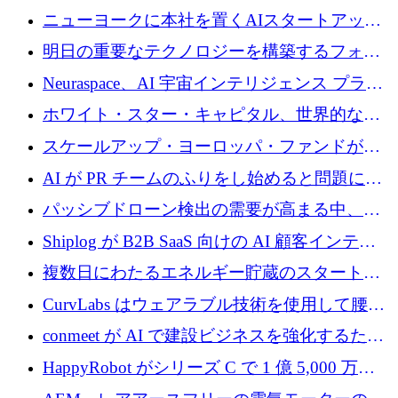
ニューヨークに本社を置くAIスタートアップ
Modal Labsがロンドンオフィスを開設
明日の重要なテクノロジーを構築するフォト
ニクスのスケールアップに対応する
Neuraspace、AI 宇宙インテリジェンス プラッ
トフォームの拡大に 1,560 万ユーロを投資
ホワイト・スター・キャピタル、世界的なス
タートアップをシリーズAからBまで支援する
スケールアップ・ヨーロッパ・ファンドが初
ために2億5,000万ドルのファンドIVを閉鎖
の投資を行い、Iceeyeの10億ユーロのラウンド
AI が PR チームのふりをし始めると問題にな
を共同主導
ります
パッシブドローン検出の需要が高まる中、
Monava が資金調達ラウンドを終了
Shiplog が B2B SaaS 向けの AI 顧客インテリ
ジェンスを構築するために 100 万ドルを調達
複数日にわたるエネルギー貯蔵のスタートア
ップ、Ore Energy が新たな投資ラウンドで
CurvLabs はウェアラブル技術を使用して腰痛
4,300 万ドルを獲得
治療をどのように再考しているか
conmeet が AI で建設ビジネスを強化するため
に 600 万ユーロを調達
HappyRobot がシリーズ C で 1 億 5,000 万ド
ルを獲得し、企業運営向けにエージェント AI