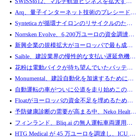
SWISSto12、マルチ軌道ビジネスを拡大する
ためにシリーズCで7,000万ドルを調達
Arq、量子インターネット技術のプレシードと
して140万ドルを確保
Syntetica が循環ナイロンのリサイクルのため
にシリーズ A で 3,000 万ドルを調達
Norrsken Evolve、6,200万ユーロの資金調達
後、アムステルダムに根を張る
新興企業の規模拡大がヨーロッパで最も成功
した創業者を生み出す、アントラー氏が発見
Saible、建設業界の慢性的な支払い遅延危機に
対処するために 290 万ポンドを調達
花粉は電動バイクが待ち望んでいたバッテリ
ー交換ネットワークを構築している
Monumental、建設自動化を加速するためにシ
リーズ B で 3,200 万ドルを確保
自動運転の車がついに公道を走り始めこの国
が世界をリードしようとしている
Floatがヨーロッパの資金不足を埋めるために
シリーズAで450万ユーロを調達
予防健康診断の需要が高まる中、Neko Health
が 7 億ドルを調達
フィンランド、Bliq.ai の無人運転車両運用を
認可
HTG Medical が 45 万ユーロを調達し、ICU の