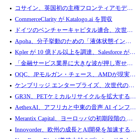
供給するために 250 万ユーロを寄付
コサイン、英国初の主権フロンティアモデル
で業界の支援を確保
CommerceClarity が Katalogo.ai を買収
ドイツのベンチャーキャピタル連合、次世代
スタートアップの成長に向けて機関投資家へ
Apoha、分子挙動のための「液体状態インテ
の資本シフトを呼びかけ
リジェンス」を構築するために3,600万ドルを
Kpler が 10 億ドル以上を調達、Salesforce が
かけてステルス状態から出現
Contentful を買収、Built in Europe キャンペー
「金融サービス業界に大きな波が押し寄せて
ンを開始
いる」と「欧州初のAIネイティブ銀行」のボ
OQC、JPモルガン・チェース、AMDが現実世
スが語る
界のフィンテック・アプリケーションを探索
ケンブリッジ エンタープライズ、次世代のデ
するためにQuantum-AIデータセンターを立ち
ィープテック創設者向けにロンドンの出発点
GR3N、PETケミカルリサイクルを拡大するた
上げ
を構築
めにシリーズBで1,550万ユーロを調達
AethexAI、アフリカと中東の音声 AI インフラ
ストラクチャを構築するために 300 万ドルを
Merantix Capital、ヨーロッパの初期段階の AI
調達
スタートアップ向けに 1 億 300 万ユーロのフ
Innovorder、欧州の成長とAI開発を加速するた
ァンドを立ち上げる
めに2,000万ユーロを確保