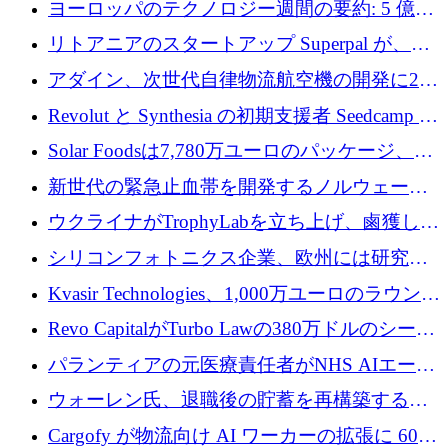
ヨーロッパのテクノロジー週間の要約: 5 億
8,500 万ユーロを超える 60 以上のテクノロジ
リトアニアのスタートアップ Superpal が、
ー資金調達取引
Slack 内に構築された AI コワーカー プラット
アダイン、次世代自律物流航空機の開発に250
フォームのために 50 万ユーロを調達
万ユーロを確保
Revolut と Synthesia の初期支援者 Seedcamp が
3 億 2,000 万ドルを調達、米国に投資
Solar Foodsは7,780万ユーロのパッケージ、5
億ユーロの防衛および二重用途成長基金EDM
新世代の緊急止血帯を開発するノルウェーの
を開始、ヨーロッパのシリコンフォトニクス
スタートアップ企業を紹介する
ウクライナがTrophyLabを立ち上げ、鹵獲した
に警告
ロシア兵器を戦場の研究開発プラットフォー
シリコンフォトニクス企業、欧州には研究を
ムに変える
商業的に成功させるためのインフラが不足し
Kvasir Technologies、1,000万ユーロのラウンド
ていると警告
で成長を促進
Revo CapitalがTurbo Lawの380万ドルのシード
ラウンドを主導し、訴訟プラットフォームを
パランティアの元医療責任者がNHS AIエージ
拡大
ェントの立ち上げに1,000万ポンドを調達
ウォーレン氏、退職後の貯蓄を再構築するた
めに1,000万ユーロを調達
Cargofy が物流向け AI ワーカーの拡張に 600