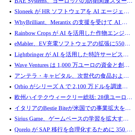
BAE Systems、ヨーロッパの防衛関連スタート
ルを調達
アップの規模拡大を支援するために 5,000 万
Sloneek が HR ソフトウェアを AI エージェン
ユーロの支援を開始
トに変えるために 600 万ドルを調達
WhyBrilliant、Merantix の支援を受けて AI 求
人マッチングを拡大するために 100 万ユーロ
Rainbow Crops が AI を活用した作物エンジニ
を調達
アリングを拡張するために 970 万ユーロを調
eMabler、EV充電ソフトウェアの拡張に550万
達
ユーロを確保
Lightbringer が AI を活用した特許サービスを
拡大するために 1,000 万ドルを調達
Wave Ventures は 1,000 万ユーロの資金と創設
者補助金で 10 周年を迎える
アンテラ・キャピタル、次世代の食品および
アグリテクノロジーのイノベーションを支援
Orbio がシリーズ A で 2,100 万ドルを調達、
するファンド III の初回クローズ額が 1 億ドル
AI 労働力管理を世界の最前線の労働者に提供
欧州ハイテクウィークリー総括: 28億ユーロの
に到達
取引と5月のハイライト
イタリアのBestie Biteが米国での事業拡大を加
速するために150万ユーロを調達
Sirius Game、ゲームベースの学習を拡大する
ために 130 万ユーロの資金調達を完了
Qorelo が SAP 移行を合理化するために 350 万