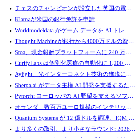
ロを調達
1 つをどのように解決しているか
チェスのチャンピオンが設立した英国の電池
材料スタートアップ TaiSan が 465 万ポンドを
Klarnaが米国の銀行免許を申請
調達
Worldmodeldata がゲーム データを AI トレー
ニングに変えるために 700 万ポンドを獲得
Thought Machineが銀行から4000万ドルの資金
調達、年間収益1億ドルを突破
Stoa、現金報酬プラットフォームに 240 万ド
ルを確保
CurifyLabs は個別化医療の自動化に 1,200 万
ユーロを寄付
Aylight、光インターコネクト技術の進歩に向
けて450万ユーロのプレシードラウンドを終了
Sherpa.ai がデータ主権 AI 開発を支援するため
に 1,800 万ドルを調達
Pytorch: ヨーロッパの AI 野望を支えるソフト
ウェア層
オランダ、数百万ユーロ規模のインテリック
との提携で軍用ドローンにソフトウェアファ
Quantum Systems が 12 億ドルを調達、IQM が
ースト戦略を採用
米国の主要取引所で初の欧州量子企業とな
より多くの取引、より小さなラウンド: 2026
る、6 月に欧州のスタートアップ資金調達
年 6 月に欧州のスタートアップ資金調達