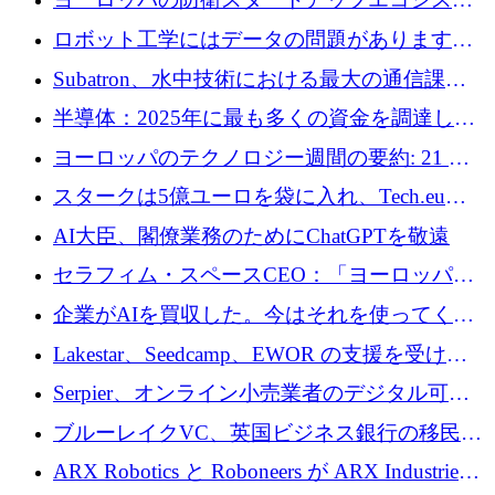
めの資金を調達します
ムとなったハッカソン
ロボット工学にはデータの問題があります。
Macrodata Labs はそれを解決したいと考えて
Subatron、水中技術における最大の通信課題
います
の 1 つに取り組むために 16 万 2,000 ユーロを
半導体：2025年に最も多くの資金を調達した
確保
10社
ヨーロッパのテクノロジー週間の要約: 21 億
ユーロの取引と Tech.eu Funding Explorer
スタークは5億ユーロを袋に入れ、Tech.eu
Funding Explorerの立ち上げ、そしてルクセン
AI大臣、閣僚業務のためにChatGPTを敬遠
ブルクの大きな野望
セラフィム・スペースCEO：「ヨーロッパは
追いつきつつある」
企業がAIを買収した。今はそれを使ってくれ
る人々が必要です
Lakestar、Seedcamp、EWOR の支援を受け、
SE3 が自律システム用の空間 AI プラットフォ
Serpier、オンライン小売業者のデジタル可視
ームを発表
性向上を支援するために 140 万ユーロを調達
ブルーレイクVC、英国ビジネス銀行の移民主
導スタートアップ支援で初のファンド獲得に
ARX Robotics と Roboneers が ARX Industries
迫る