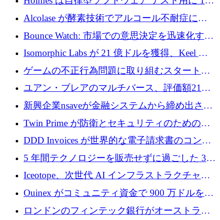
Holmes は自律型ソフトウェア テスト用に 110
万ユーロのプレシードを提供して開始
Alcolase が酵素技術でアルコール不耐症に取
り組むために 150 万ユーロを調達
Bounce Watch: 市場での意思決定を迅速化する
ためのインテリジェンス層を構築する
Isomorphic Labs が 21 億ドルを獲得、Keel の
ネオバンク後の軸、ポーランドのソフトウェ
ゲームの不正行為問題に取り組むスタートア
ア進化
ップを紹介する
ユアン・ブレアのマルチバース、評価額21億
ドルで7,000万ドルを調達
新興企業nsaveが金融システムから締め出され
たシリア人に国際銀行アクセスをもたらす
Twin Prime が防衛とセキュリティのためのフ
ロンティア AI モデルを構築するために 1,000
DDD Invoices が世界的な電子請求書のコンプ
万ドルのプレシードを獲得
ライアンスを簡素化するために 131 万ユーロ
5 年間テクノロジーを販売せずに過ごした 3D
を調達
プリンティングのスタートアップを紹介しま
Iceotope、次世代 AI インフラストラクチャの
す
冷却を促進するために 2,600 万ドルを調達
Ouinex がコミュニティ資金で 900 万ドルを達
成、トークン プラットフォームを開始
ロンドンのフィンテック銀行がオーストラリ