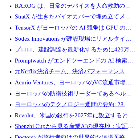
尿モニタリングを自動化するための MDR 認
RAROG は、日常のデバイスを人命救助の救
証を獲得
助ビーコンに変えるために 16 万 2,000 ユーロ
StratX が生きたバイオカバーで埋め立てメタ
を確保
ン対策に 119 万ドルを調達
TensorX がヨーロッパの AI 競争は GPU の所
有者によって決まると考える理由
Sodex Innovations が建設現場にリアルタイム
のインテリジェンスをもたらすために 400 万
プロロ、建設調達を最新化するために420万ポ
ユーロを確保
ンドを調達
Promptwatch がエンドツーエンドの AI 検索最
適化プラットフォームを拡張するために 600
元Netflix決済チーム、決済パフォーマンスプ
万ユーロを調達
ラットフォームNopanのためにこれまでに720
Acurio Ventures、ヨーロッパのVC流通市場の
万ユーロを調達
流動性を解放するために1億1,500万ユーロの
ヨーロッパの防衛技術リーダーであるヘルシ
ファンドを立ち上げる
ングは、180億ドルの評価額で18億ドルのシリ
ヨーロッパのテクノロジー週間の要約: 28 億
ーズEを確保
ユーロを超える 70 以上のテクノロジー資金調
Revolut、米国の銀行を2027年に設立すると米
達取引
国の社長が語る
Shenzhi Cupから見る産業AIの現在地：実証と
産業実装への道筋
Doctorsa が旅行者向けの世界的な遠隔医療プ