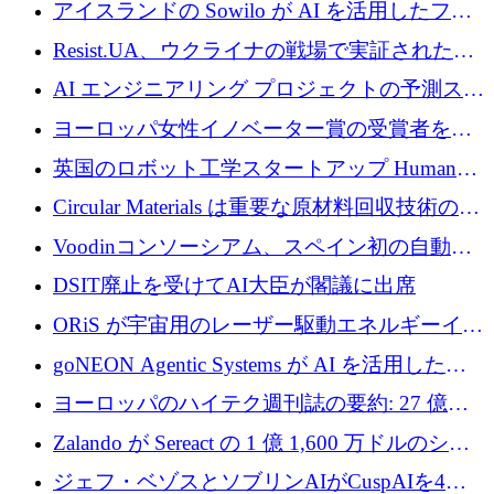
欧州防衛技術ファンドに5億ユーロを拠出
アイスランドの Sowilo が AI を活用したファ
ッション製品インテリジェンス プラットフォ
Resist.UA、ウクライナの戦場で実証された防
ームを拡大するためにプレシードを調達
衛技術を拡大するために5,000万ユーロの欧州
AI エンジニアリング プロジェクトの予測スタ
基金を立ち上げる
ートアップ Cascade が a16z アクセラレータか
ヨーロッパ女性イノベーター賞の受賞者を紹
らの支援を獲得
介します
英国のロボット工学スタートアップ Humanoid
がシリーズ A 1 億 5,200 万ドルで評価額 13 億
Circular Materials は重要な原材料回収技術の拡
5,000 万ドルに到達
張に 1,180 万ユーロを確保
Voodinコンソーシアム、スペイン初の自動木
製ブレード工場の建設にEU補助金4,800万ユ
DSIT廃止を受けてAI大臣が閣議に出席
ーロを確保
ORiS が宇宙用のレーザー駆動エネルギーイン
フラの構築に 500 万ユーロを調達
goNEON Agentic Systems が AI を活用したイ
ンフラ計画を加速するために 16 万ユーロを確
ヨーロッパのハイテク週刊誌の要約: 27 億ユ
保
ーロを超える 60 以上のハイテク資金調達取引
Zalando が Sereact の 1 億 1,600 万ドルのシリ
ーズ B に参加し、AI を活用した倉庫自動化を
ジェフ・ベゾスとソブリンAIがCuspAIを4億