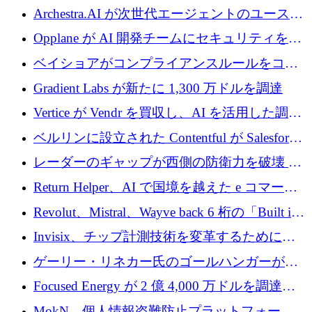
を調達
がエンジニアリング向け AI を推進するために
Archestra.AI が次世代エージェントのユースケ
600 万ユーロのプレシードを確保
ースを実現するために 1,000 万ドルを調達
Opplane が AI 開発チームにセキュリティをも
たらすために 450 万ユーロを調達
ベイショアがコンプライアンスルールをコー
ド化するために800万ドルを調達
Gradient Labs が新たに 1,300 万ドルを調達
Vertice が Vendr を買収し、AI を活用した調達
インテリジェンス プラットフォームを構築
ベルリンに設立された Contentful が Salesforce
に買収される
レーダーのギャップが西側の防衛力を破壊 —
そしてベルリンのチップスタートアップがそ
Return Helper、AI で国境を越えた e コマース
れを埋める
の返品を利益に変えるシリーズ A で 400 万ド
Revolut、Mistral、Wayve back 6 桁の「Built in
ルを調達
Europe」キャンペーン
Invisix、チップ計測技術を変革するために
2,000 万ユーロのシードラウンドを完了
ゲーリー・リネカー氏のゴールハンガーがVC
事業を開始
Focused Energy が 2 億 4,000 万ドルを調達、
TrueLayer が In3 を買収、ロンドンが首位の座
MokN、個人情報盗難防止プラットフォーム