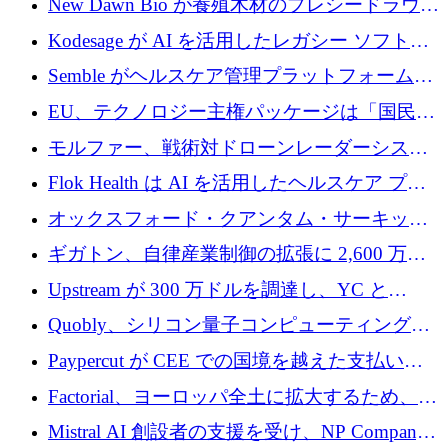
New Dawn Bio が養殖木材のプレシードラウン
ドで 210 万ユーロを調達
Kodesage が AI を活用したレガシー ソフトウ
ェアの最新化のために 660 万ドルを調達
Semble がヘルスケア管理プラットフォームを
拡大するためにシリーズ C で 3,000 万ポンド
EU、テクノロジー主権パッケージは「国民の
を調達
保護」に関するものだと発言
モルファー、戦術対ドローンレーダーシステ
ムを最前線に近づけるために150万ユーロを調
Flok Health は AI を活用したヘルスケア プラ
達
ットフォームの成長に 1,250 万ドルを投資
オックスフォード・クアンタム・サーキット
が「成人向け」2億6,000万ポンドの資金調達
ギガトン、自律産業制御の拡張に 2,600 万ド
ラウンドを獲得
ルを調達
Upstream が 300 万ドルを調達し、YC と
Xavier Niel が支援する共同 AI 受信箱を立ち上
Quobly、シリコン量子コンピューティングの
げる
商用化のためにシリーズ A で 1 億 1,500 万ユ
Paypercut が CEE での国境を越えた支払いを
ーロを調達
拡大するために 500 万ユーロを確保
Factorial、ヨーロッパ全土に拡大するため、25
億ドルの評価額で1億5,000万ドルのシリーズD
Mistral AI 創設者の支援を受け、NP Company