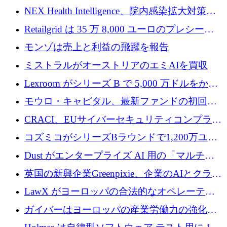
中
ラットフォームを拡大するために 1,740 万ド
NEX Health Intelligence、院内感染拡大対策に
ルを調達
100万ユーロを確保
Retailgrid は 35 万 8,000 ユーロのプレシード
ラウンドで小売業のスプレッドシートをター
モンゾは売上と利益の飛躍を報告
ゲットにしています
ミストラルがオーストリアのエミAIを買収
Lexroom がシリーズ B で 5,000 万ドルをかけ
てヨーロッパ大陸法用の法律 AI を構築
モウロ・キャピタル、最新ファンドの初回ク
ローズで4億ドルを確保
CRACI、EUサイバーセキュリティコンプライ
アンスプラットフォームのために140万ユーロ
コズミコがシリーズBラウンドで1,200万ユー
を調達
ロを調達
Dust がエンタープライズ AI 用の「マルチプ
レイヤー」オペレーティング システムを構築
英国の新興企業Greenpixie、企業のAIとクラウ
するシリーズ B で 4,000 万ドルを調達
ドのエネルギー無駄を削減するために470万ポ
LawX がヨーロッパの合法的なオペレーティ
ンドを調達
ング システムを構築するために 750 万ユーロ
ガイバーはヨーロッパの産業労働力の強化に
を調達
貢献するために 140 万ユーロを獲得