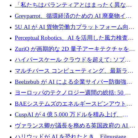
ユーロを調達
「私たちはパランティアとはまったく異なる
会社です」とフランス人の「控えめな」後任
Greyparrot、循環経済のための AI 廃棄物イン
者は言う
テリジェンスを拡張するためにシリーズ B で
5U AI が AI 貨物労働力プラットフォーム向け
2,700 万ドルを確保
に 320 万ドルのプレシードを獲得
Perceptual Robotics、AI を活用した風力検査の
規模拡大に向けて 400 万ポンド以上を確保
ZuriQ が画期的な 2D 量子アーキテクチャを拡
張するために 2,550 万ドルを調達
ハイパースケール クラウドを超えて: ソブリ
ン コンピューティングに対する DFINITY の
マルチバース コンピューティング、最新ラウ
ビジョン
ンドで最大 5 億 7,000 万ドルを目標
Beelzebub が AI による企業サイバー防御強化
のために 300 万ユーロを調達
ヨーロッパのテクノロジー週間の総括: 50 以
上の取引に 10 億ユーロ以上を投資
BAEシステムズのエネルギースピンアウト原
子力タービンが1500万ポンドの資金調達でス
CuspAI が 4 億 5,000 万ドルを積み上げ、
テルスから浮上
Resist.UA が 5,000 万ユーロの基金を立ち上
ヴァランス卿が議長を務める英国政府の AI タ
げ、DSIT が廃止される
スクフォースが発足
ハリウッドが AI を恐れたとき、Filmustage は