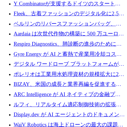
ス、支払いを統合するために 640 万ポンドを
Y Combinatorが支援するドイツのスタートア
確保
ップFintoが340万ドルを調達、シリコンバレ
Fleek、古着ファッションのデジタル化に2,500
ーではなくミュンヘンを選んだと語る
万ドルを確保
ベルリンのリバースファッションバッグ、繊
維仕分け規模拡大に7桁の資金調達
Aardaia は次世代作物の構築に 500 万ユーロを
寄付
Respiro Diagnostics、肺診断の進歩のために
100 万ポンドを確保
Gyre Energy が AI と蓄熱で産業用冷却コスト
を削減するために 130 万ドルを調達
デジタル ワードローブ プラットフォームが
1,000 万人のユーザーに到達し、Whering が
ポレリオは工業用水処理資材の規模拡大に240
700 万ドルを獲得
万ユーロを確保
BIZAY、米国の成長と業界再編を促進するた
めに5,500万ドルを確保
ARC Intelligence が AI ネイティブの金融プラ
ットフォームを拡大するために 400 万ユーロ
ルフィ、リアルタイム適応制御技術の拡張に
を調達
810万ポンドを確保
Display.dev が AI エージェントのドキュメント
コラボレーションを強化するために 47 万ユー
WaiV Robotics は海上ドローンの最大の課題の