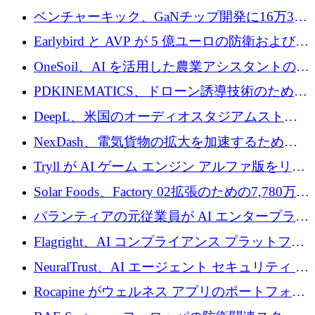
万ドルを獲得
ベンチャーキック、GaNチップ開発に16万3千
ユーロでMinisaを支援
Earlybird と AVP が 5 億ユーロの防衛および二
重用途の成長基金である E2D を立ち上げる
OneSoil、AI を活用した農業アシスタントの拡
大に​​ 100 万ユーロを確保
PDKINEMATICS、ドローン誘導技術のために
200 万ユーロを調達
DeepL、米国のオーディオスタジアムストリ
ーミング事業Mixhaloを買収
NexDash、電気貨物の拡大を加速するために
EIT Urban Mobilityから250万ユーロを確保
Tryll が AI ゲーム エンジン アルファ版をリリ
ースし、60 万ドルのプレシード資金を確保
Solar Foods、Factory 02拡張のための7,780万ユ
ーロの資金調達パッケージを獲得
パランティアの元従業員が AI エンタープライ
ズ スタートアップの Conduct に 6,000 万ドル
Flagright、AI コンプライアンス プラットフォ
を調達
ームを拡張するためにシリーズ A で 1,250 万
NeuralTrust、AI エージェント セキュリティ プ
ドルを確保
ラットフォームの拡張に 2,000 万ドルを調達
Rocapine がウェルネス アプリのポートフォリ
オを拡大するためにシリーズ A で 1,300 万ド