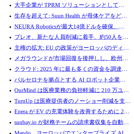
ドルを調達
大手企業が TPRM ソリューションとして
Vanta を選択する理由
生存を超えて: Suun Health が母体ケアをどの
ように再考しているか
NEURA Roboticsが最大14億ドルを確保、
Bending Spoonsが米国IPOを申請、英国首相が
プレオ、新たな人員削減に着手、約50人を解
4億ポンドのチップ計画を発表
雇
主権の拡大: EU の政策がヨーロッパのディー
プテック戦略をどのように再構築しているか
メガラウンドが市場回復を後押しし、欧州の
ハイテク資金調達は5月に105億ユーロに回復
クラウド: 2025 年に最も多くの資金を調達し
た 10 社
バルセロナを拠点とする AI ロボット企業
Theker が 8,500 万ドルを調達
OurMind は医療業務の負担軽減に 210 万ユー
ロを寄付
TurnUp は医療提供者のノーショー削減を支援
するために 200 万ユーロを調達
Enera が EV の充電体験を改善するために 200
万ドルを調達
sunbay.io が財務チームの請求書収集を自動化
するために 55 万ユーロを調達
Mendo、ヨーロッパでエンタープライズ AI 導