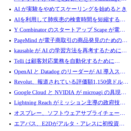
代わりにプリプロダクションに賭けました
AI が実験をやめてスケーリングを始めるとき
AIを利用して肺疾患の検査時間を短縮する英
国のヘルステック挑戦者が1900万ドルを獲得
Y Combinator のスタートアップ Scape が電子
メールを再考するために 320 万ドルを調達し
PageMind が電子商取引の商品発見のための
てステルスから浮上
AI を拡張するために 120 万ユーロを調達
kausable が AI の学習方法を再考するために
1,200 万ユーロを調達
Telli は顧客対応業務を自動化するために
1,500 万ドルのシードを確保
OpenAI と Datadog のリーダーが AI 導入スタ
ートアップ Arrakis を支援
Revolut、報道されている評価額1,150億ドルで
の新たな二次株式売却を確認
Google Cloud と NVIDIA が microagi の具現化
された AI の野望を推進
Lightning Reach がミッション主導の政府技術
グループとしてポートフォリオを拡大し ETG
オスプレー、ソフトウェアサプライチェーン
に買収
攻撃を阻止するために265万ドルを確保
エアバス、E2Dがアルタ・アレスに初投資、