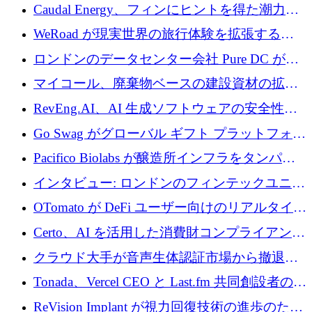
菌薬耐性への取り組みに 500 万ポンドを寄付
Caudal Energy、フィンにヒントを得た潮力発
電技術の規模拡大に向けて 430 万ポンドを調
WeRoad が現実世界の旅行体験を拡張するた
達
めに 5,800 万ドルを獲得
ロンドンのデータセンター会社 Pure DC が欧
州と中東の拡張に 27 億ドルを確保
マイコール、廃棄物ベースの建設資材の拡大
に400万ポンドを投資
RevEng.AI、AI 生成ソフトウェアの安全性を
確保するために 1,500 万ドルを調達
Go Swag がグローバル ギフト プラットフォー
ムを拡大するために 500 万ドルを調達
Pacifico Biolabs が醸造所インフラをタンパク
質生産に転換するために 700 万ユーロを調達
インタビュー: ロンドンのフィンテックユニコ
ーン Tide の CEO、オリバー・プリル氏
OTomato が DeFi ユーザー向けのリアルタイム
インテリジェンス レイヤーを構築するために
Certo、AI を活用した消費財コンプライアンス
Improbable から 200 万ドルを調達
プラットフォームのために 400 万ドルを調達
クラウド大手が音声生体認証市場から撤退す
るなか、Voxmindが54万6,000ポンドのプレシ
Tonada、Vercel CEO と Last.fm 共同創設者の支
ード資金を調達
援を受けてステルス撤退
ReVision Implant が視力回復技術の進歩のため