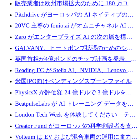
あるエンタープライズ AI を強化
販売業者は欧州市場拡大のために 180 万ユー
ロを確保
Pitchdrive がヨーロッパの AI ネイティブの創
業者を支援するために 6,000 万ユーロを調達
20VC 主導の fonio.ai がオムニチャネル AI プ
ラットフォームのために 1,700 万ドルを調達
Zaro がエンタープライズ AI の次の層を構築
するために 510 万ドルを獲得
GALVANY、ヒートポンプ拡張のためのシー
ドラウンドで1,000万ユーロを確保
英国首相が4億ポンドのチップ計画を発表、英
国の新興企業は「ここで拡大」し「ここに留
Reading FC が Stelia AI、NVIDIA、Lenovo と
まる」
協力して AI Center of Excellence を立ち上げ
米国IPO向けベンディングスプーンファイル
PhysicsX が評価額 24 億ドルで 3 億ドルを調
達
BeatpulseLabs が AI トレーニング データを拡
張するために 180 万ドルのプレシードを調達
London Tech Week を体験してください – テク
ノロジーがヨーロッパのイノベーションの未
Creator Fund がヨーロッパの科学創設者を支援
来を形作る場所
するために 5,600 万ドルを調達
Volteum は EV および混合車両の運用に電力を