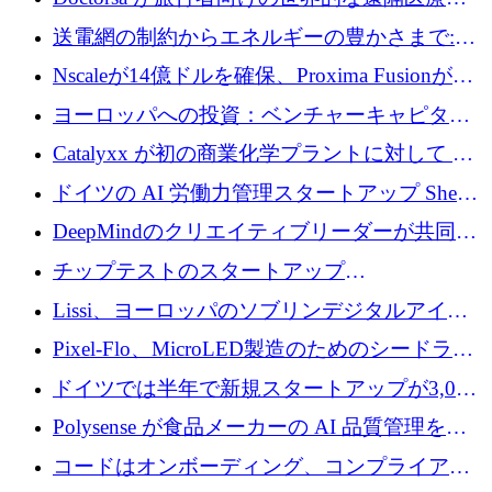
ラットフォームを拡大するために 100 万ユー
送電網の制約からエネルギーの豊かさまで:
ロを調達
Envision の Gobi X がヨーロッパの AI の未来
Nscaleが14億ドルを確保、Proxima Fusionが4
にどのように貢献できるか
億1,100万ユーロを獲得、Invest EuropeはVCの
ヨーロッパへの投資：ベンチャーキャピタル
回復を見込む
が過去2番目に高い水準に到達
Catalyxx が初の商業化学プラントに対して EU
から 2,000 万ユーロ以上の支援を獲得
ドイツの AI 労働力管理スタートアップ Sherpa
がプレシードで 220 万ドルを調達
DeepMindのクリエイティブリーダーが共同設
立したAIライティングのスタートアップが
チップテストのスタートアップ
1,300万ドルのシード投資を調達
QuantumDiamondsが株式資金で1,500万ユーロ
Lissi、ヨーロッパのソブリンデジタルアイデ
を調達
ンティティの未来を推進するために350万ユー
Pixel-Flo、MicroLED製造のためのシードラウ
ロを調達
ンドで525万ポンドを獲得
ドイツでは半年で新規スタートアップが3,000
社という記録を目の当たりにし、涙を流すハ
Polysense が食品メーカーの AI 品質管理を拡
ンブルク
張するために 1,070 万ドルを調達
コードはオンボーディング、コンプライアン