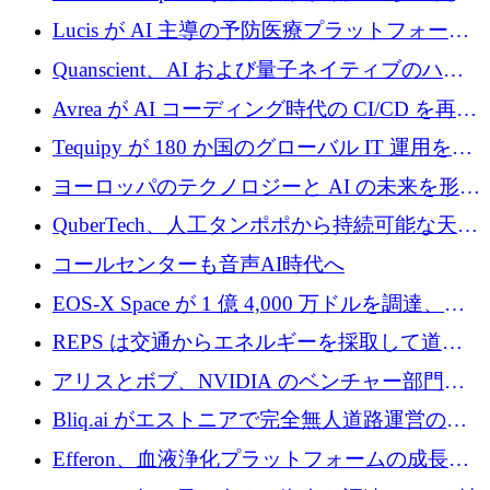
に 400 万ユーロを確保
Lucis が AI 主導の予防医療プラットフォーム
を拡大するためにシリーズ A で 2,000 万ドル
Quanscient、AI および量子ネイティブのハー
を調達
ドウェア エンジニアリングを推進するために
Avrea が AI コーディング時代の CI/CD を再発
1,000 万ユーロを調達
明するために 470 万ドルをかけてステルスか
Tequipy が 180 か国のグローバル IT 運用を自
ら浮上
動化するために 300 万ユーロ以上を調達
ヨーロッパのテクノロジーと AI の未来を形作
る: イノベーション リーダーが Nexus
QuberTech、人工タンポポから持続可能な天然
Luxembourg 2026 に集まる理由
ゴムを開発するために 340 万ポンドを調達
コールセンターも音声AI時代へ
EOS-X Space が 1 億 4,000 万ドルを調達、
Mistral が Emmi AI を買収、Bliq がエストニア
REPS は交通からエネルギーを採取して道路
での完全無人道路運営を承認
を発電所に変えるために 2,360 万ドルを調達
アリスとボブ、NVIDIA のベンチャー部門か
らの投資でシリーズ B を拡大
Bliq.ai がエストニアで完全無人道路運営の承
認を獲得
Efferon、血液浄化プラットフォームの成長に
250万ユーロを確保