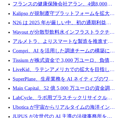
を設立し、無人地上車両の生産を拡大
フランスの健康保険会社アラン、4億8,000万
ユーロの資金調達ラウンドで合意
Kalipso が規制遵守プラットフォームを拡大す
るために 320 万ドルを調達
N26 は 2025 年が厳しい中、初の通期利益を
達成
Wayout が分散型飲料水インフラストラクチャ
プラットフォームを拡張するために 242 万ユ
アルメトラ、よりスマートな製造を推進する
ーロを調達
ためにシリーズ A で 1,630 万ユーロを確保
Compri、AI を活用した調達チームの構築に
320 万ユーロを確保
Tissium が株式資金で 3,000 万ユーロ、負債で
3,000 万ユーロを調達
LiveKid、ラテンアメリカでの拡大を目指して
Aldea を買収
SuperPlane、生産業務を AI ネイティブのワー
クフロー層に変えるために 260 万ドルを確保
Main Capital、52 億 5,000 万ユーロの資金調達
でエンタープライズ ソフトウェアの開発を倍
LabCycle、ラボ用プラスチックリサイクルシ
増
ステムを商業化し、焼却廃棄物を削減するた
Ubotica が宇宙からリアルタイムの海洋インテ
めに43万ポンドを確保
リジェンスを拡張するために 1,100 万ドルを
JUPUS が次世代の AI 主導の法律事務所を強