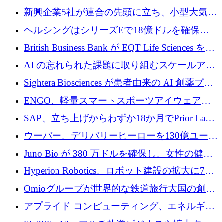
加速
5,000万ドルの資金調達で支援
新興企業5社が連合の先頭に立ち、小型大気質
センサーをEUのクリーンエア政策の中心に据
ヘルシングはシリーズEで18億ドルを確保、
える
ウーバーはデリバリー・ヒーローを130億ユー
British Business Bank が EQT Life Sciences を
ロの契約で買収、レボルトは2027年に米国の
2,500 万ユーロのコミットメントで支援
AI の忘れられた課題に取り組むスケールアッ
銀行を立ち上げる
プを実現: カメラロール
Sightera Biosciences が患者由来の AI 創薬プラ
ットフォームを拡大するために 300 万ユーロ
ENGO、軽量スマートスポーツアイウェアの
のプレシードをクローズ
進歩のために510万ユーロを調達
SAP、立ち上げからわずか18か月でPrior Labs
を10億ユーロ以上の契約で買収
ウーバー、デリバリーヒーローを130億ユーロ
の契約で買収、99か国にまたがるプラットフ
Juno Bio が 380 万ドルを確保し、女性の健康
ォームを構築
専用の初のシーケンスラボを開設
Hyperion Robotics、ロボット建設の拡大に740
万ドルを確保
Omioグループが世界的な鉄道旅行大国の創設
を目指してRail Europeを買収
アプライド コンピューティング、エネルギー
向け基盤 AI の拡張に 2,000 万ドルを調達