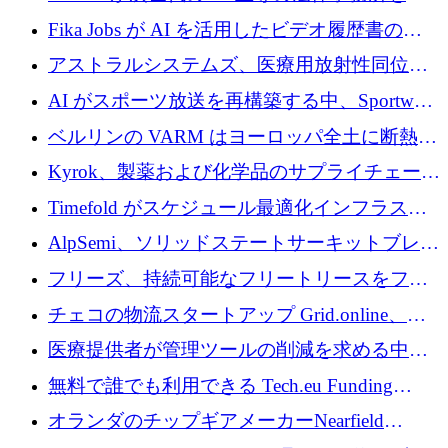
調達
化するために 1,300 万ユーロを調達
Fika Jobs が AI を活用したビデオ履歴書のた
めに 400 万ドルを調達
アストラルシステムズ、医療用放射性同位元
素の世界的な不足に対処するために2,300万ポ
AI がスポーツ放送を再構築する中、Sportway
ンドを調達
が 2,000 万ユーロを調達
ベルリンの VARM はヨーロッパ全土に断熱材
を拡張するために 1,750 万ユーロを投資
Kyrok、製薬および化学品のサプライチェーン
に AI を導入するために 310 万ユーロを確保
Timefold がスケジュール最適化インフラスト
ラクチャを拡張するためにシリーズ A で
AlpSemi、ソリッドステートサーキットブレー
1,300 万ドルを調達
カー技術の進歩のために1,700万ユーロを調達
フリーズ、持続可能なフリートリースをフラ
ンス全土に拡大するために1,300万ユーロを確
チェコの物流スタートアップ Grid.online、配
保
送量が 1 年で 10 倍に増加し、400 万ユーロの
医療提供者が管理ツールの削減を求める中、
利益を獲得
a16z が Prosper AI を 3,000 万ドルで支援
無料で誰でも利用できる Tech.eu Funding
Explorer のご紹介
オランダのチップギアメーカーNearfield
Instrumentsが3億8,000万ドルを調達