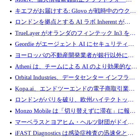
を奪還
の成長のためにシリーズ A で 1,500 万ドルを
キエフがお届けする: Glovo が戦時中のウクラ
調達
イナで最も急速に成長する市場の 1 つをどの
ロンドンを拠点とする AI ラボ Inherent が
ように拡大したか
5,000 万ドルの資金調達でステルスから浮上
TrueLayer がオランダのフィンテック In3 を買
収、チェックアウト時にクレジットを提供
Geordie がエージェント AI にセキュリティと
ガバナンスをもたらすために 3,000 万ドルを
ヨーロッパの不動産開発業者が銀行以外にも
調達
目を向けているため、InRentoの資金調達額は
Atheni は、チームによる AI のより効果的な使
1億ユーロを突破
用を支援するために 35 万ポンドを確保
Orbital Industries、データセンター インフラス
トラクチャ システムの拡張に 5,000 万ドルを
Kopa.ai、エンドツーエンドの電子商取引業務
確保
用の AI エージェントを構築するために 200
ロンドンがパリを破り、欧州ハイテクトップ
万ユーロを調達
の座を奪還
Monzo Mobile は「切り替えずに滞在」に報酬
を与える
マーベラスとヨアヒム・ヘルツ財団がドイツ
の商業化ギャップを埋めるために2,000万ユー
iFAST Diagnostics は感染症検査の迅速化と抗
ロのディープテック基金を立ち上げる