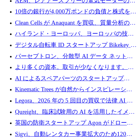
AEM、レアアースフリーの電気モーターの革
を拡張
新を加速するために1,600万ポンドを確保
10倍の銀行が4,000万ポンドの負債と株式を調
達
Clean Cells が Anaquant を買収、質量分析の専
門知識によるバイオ医薬品の品質管理を拡大
ハイランド・ヨーロッパ、ヨーロッパの技術
規模拡大を支援するために11億ユーロのファ
デジタル自転車 ID スタートアップ Bikekey が
ンドVIを閉鎖
TÖNNJES への投資を確保
パーセプトロン、分散型 AI データ ネットワ
ークの構築に 650 万ドルを調達
より多くの資本。取引が少なくなります。
2026 年上半期がヨーロッパのテクノロジーに
AI によるスペアパーツのスタートアップ
ついて語ること
Intropy が 1,100 万ドルを調達
Kinematic Trees が自然からインスピレーショ
ンを得たロボット ソフトウェアを拡張するた
Legora、2026 年の 5 回目の買収で法律 AI ス
めに 58 万 5,000 ポンドを調達
タートアップ Wexler を買収
Qureight、臨床試験用の AI を活用したイメー
ジング プラットフォームを拡張するためにシ
英国の防衛スタートアップ Agon がドローン
リーズ B で 2,000 万ドルを確保
攻撃に対抗する仮想戦場を構築、3,000 万ドル
Sigvi、自動レンタカー事業拡大のため120万
を調達