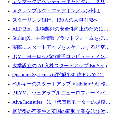
デンマークのベンチャーキャピタル、クリメ
ンタム・キャピタルが気候変動対策ハードウ
メクレンブルク・フォアポンメルン州は
ェア投資として初回クローズで6,000万ユーロ
Nextcloud を州全体に展開し、オープンソース
スターリング銀行、130人の人員削減へ
を確保
戦略を拡大
ALP Bio、生物製剤の安全性向上のために
Venture Kick から 16 万 1,000 ユーロを調達
StirlingX、主権情報プラットフォームを拡張
するためにシリーズ A で 2,000 万ドルを確保
実際にスタートアップをスケールする航空イ
ノベーション モデルを学ぶ
IQM、ヨーロッパの量子コンピューティング
企業として初めて米国の主要取引所に上場
大学設立の AI 入札スタートアップ BidScript
がプレシード資金総額 100 万ドルを突破
Quantum Systems が評価額 80 億ドルで 12 億
ドルを調達
ベルギーのスタートアップ Visiblie が AI 検索
の可視化のために 50 万ユーロを調達
BRYM、ウェアラブルニューロフィードバッ
クプラットフォームの開発に65万ユーロを確
Alva Industries、次世代電気モーターの規模拡
保
大に 1,600 万ユーロを調達
低所得の卒業生と英国の新興企業を結び付け