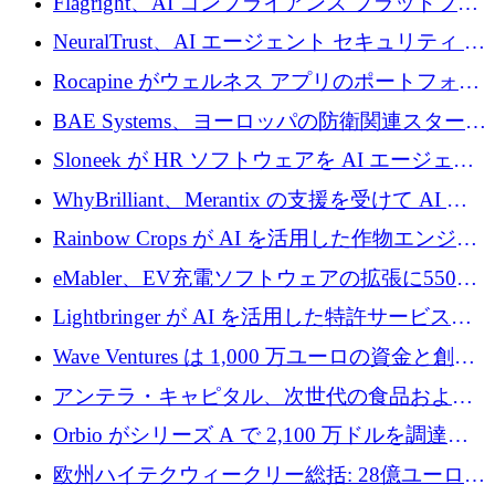
Flagright、AI コンプライアンス プラットフォ
を調達
ームを拡張するためにシリーズ A で 1,250 万
NeuralTrust、AI エージェント セキュリティ プ
ドルを確保
ラットフォームの拡張に 2,000 万ドルを調達
Rocapine がウェルネス アプリのポートフォリ
オを拡大するためにシリーズ A で 1,300 万ド
BAE Systems、ヨーロッパの防衛関連スタート
ルを調達
アップの規模拡大を支援するために 5,000 万
Sloneek が HR ソフトウェアを AI エージェン
ユーロの支援を開始
トに変えるために 600 万ドルを調達
WhyBrilliant、Merantix の支援を受けて AI 求
人マッチングを拡大するために 100 万ユーロ
Rainbow Crops が AI を活用した作物エンジニ
を調達
アリングを拡張するために 970 万ユーロを調
eMabler、EV充電ソフトウェアの拡張に550万
達
ユーロを確保
Lightbringer が AI を活用した特許サービスを
拡大するために 1,000 万ドルを調達
Wave Ventures は 1,000 万ユーロの資金と創設
者補助金で 10 周年を迎える
アンテラ・キャピタル、次世代の食品および
アグリテクノロジーのイノベーションを支援
Orbio がシリーズ A で 2,100 万ドルを調達、
するファンド III の初回クローズ額が 1 億ドル
AI 労働力管理を世界の最前線の労働者に提供
欧州ハイテクウィークリー総括: 28億ユーロの
に到達