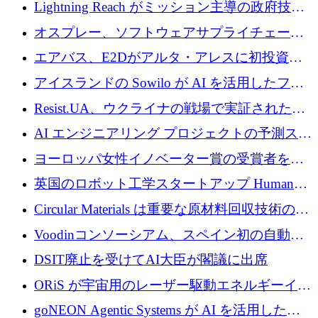
された AI の野望を推進
Lightning Reach がミッション主導の政府技術
グループとしてポートフォリオを拡大し ETG
オスプレー、ソフトウェアサプライチェーン
に買収
攻撃を阻止するために265万ドルを確保
エアバス、E2Dがアルタ・アレスに初投資、
欧州防衛技術ファンドに5億ユーロを拠出
アイスランドの Sowilo が AI を活用したファ
ッション製品インテリジェンス プラットフォ
Resist.UA、ウクライナの戦場で実証された防
ームを拡大するためにプレシードを調達
衛技術を拡大するために5,000万ユーロの欧州
AI エンジニアリング プロジェクトの予測スタ
基金を立ち上げる
ートアップ Cascade が a16z アクセラレータか
ヨーロッパ女性イノベーター賞の受賞者を紹
らの支援を獲得
介します
英国のロボット工学スタートアップ Humanoid
がシリーズ A 1 億 5,200 万ドルで評価額 13 億
Circular Materials は重要な原材料回収技術の拡
5,000 万ドルに到達
張に 1,180 万ユーロを確保
Voodinコンソーシアム、スペイン初の自動木
製ブレード工場の建設にEU補助金4,800万ユ
DSIT廃止を受けてAI大臣が閣議に出席
ーロを確保
ORiS が宇宙用のレーザー駆動エネルギーイン
フラの構築に 500 万ユーロを調達
goNEON Agentic Systems が AI を活用したイ