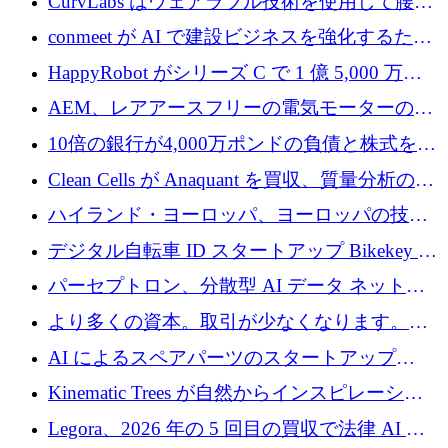
CurvLabs はウェアラブル技術を使用して腰痛
4,300 万ドルを獲得
治療をどのように再考しているか
conmeet が AI で建設ビジネスを強化するため
に 600 万ユーロを調達
HappyRobot がシリーズ C で 1 億 5,000 万ド
ルを獲得し、企業運営向けにエージェント AI
AEM、レアアースフリーの電気モーターの革
を拡張
新を加速するために1,600万ポンドを確保
10倍の銀行が4,000万ポンドの負債と株式を調
達
Clean Cells が Anaquant を買収、質量分析の専
門知識によるバイオ医薬品の品質管理を拡大
ハイランド・ヨーロッパ、ヨーロッパの技術
規模拡大を支援するために11億ユーロのファ
デジタル自転車 ID スタートアップ Bikekey が
ンドVIを閉鎖
TÖNNJES への投資を確保
パーセプトロン、分散型 AI データ ネットワ
ークの構築に 650 万ドルを調達
より多くの資本。取引が少なくなります。
2026 年上半期がヨーロッパのテクノロジーに
AI によるスペアパーツのスタートアップ
ついて語ること
Intropy が 1,100 万ドルを調達
Kinematic Trees が自然からインスピレーショ
ンを得たロボット ソフトウェアを拡張するた
Legora、2026 年の 5 回目の買収で法律 AI ス
めに 58 万 5,000 ポンドを調達