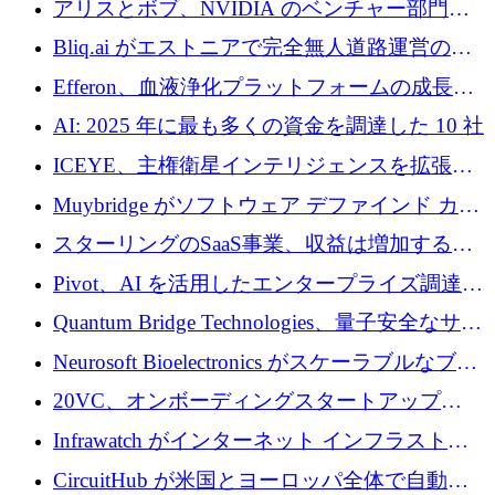
アリスとボブ、NVIDIA のベンチャー部門か
らの投資でシリーズ B を拡大
Bliq.ai がエストニアで完全無人道路運営の承
認を獲得
Efferon、血液浄化プラットフォームの成長に
250万ユーロを確保
AI: 2025 年に最も多くの資金を調達した 10 社
ICEYE、主権衛星インテリジェンスを拡張す
るために 3 億ユーロの信用枠を確保
Muybridge がソフトウェア デファインド カメ
ラ テクノロジーを拡張するためにシリーズ A
スターリングのSaaS事業、収益は増加するも
で 1,600 万ドルを調達
グループ利益は減少
Pivot、AI を活用したエンタープライズ調達プ
ラットフォームを拡大するために 4,000 万ド
Quantum Bridge Technologies、量子安全なサイ
ルを調達
バーセキュリティ インフラストラクチャの拡
Neurosoft Bioelectronics がスケーラブルなブレ
張にシリーズ A で 800 万ドルを投入
イン コンピューター インターフェイスのため
20VC、オンボーディングスタートアップ
に 750 万ドルを調達
Prelude へのシリーズ A 投資で 2,000 万ドルを
Infrawatch がインターネット インフラストラ
リード
クチャ インテリジェンス向けに 300 万ドルの
CircuitHub が米国とヨーロッパ全体で自動電