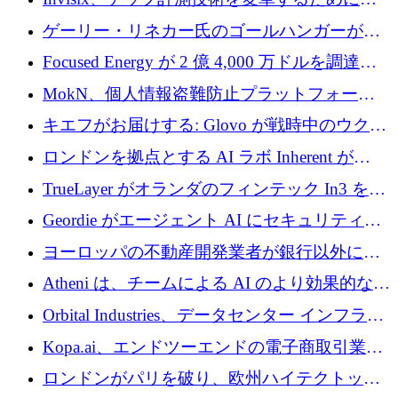
2,000 万ユーロのシードラウンドを完了
ゲーリー・リネカー氏のゴールハンガーがVC
事業を開始
Focused Energy が 2 億 4,000 万ドルを調達、
TrueLayer が In3 を買収、ロンドンが首位の座
MokN、個人情報盗難防止プラットフォーム
を奪還
の成長のためにシリーズ A で 1,500 万ドルを
キエフがお届けする: Glovo が戦時中のウクラ
調達
イナで最も急速に成長する市場の 1 つをどの
ロンドンを拠点とする AI ラボ Inherent が
ように拡大したか
5,000 万ドルの資金調達でステルスから浮上
TrueLayer がオランダのフィンテック In3 を買
収、チェックアウト時にクレジットを提供
Geordie がエージェント AI にセキュリティと
ガバナンスをもたらすために 3,000 万ドルを
ヨーロッパの不動産開発業者が銀行以外にも
調達
目を向けているため、InRentoの資金調達額は
Atheni は、チームによる AI のより効果的な使
1億ユーロを突破
用を支援するために 35 万ポンドを確保
Orbital Industries、データセンター インフラス
トラクチャ システムの拡張に 5,000 万ドルを
Kopa.ai、エンドツーエンドの電子商取引業務
確保
用の AI エージェントを構築するために 200
ロンドンがパリを破り、欧州ハイテクトップ
万ユーロを調達