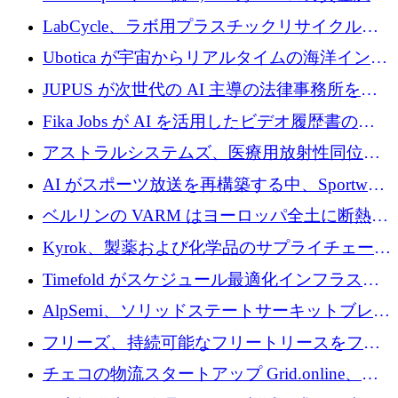
でエンタープライズ ソフトウェアの開発を倍
LabCycle、ラボ用プラスチックリサイクルシ
増
ステムを商業化し、焼却廃棄物を削減するた
Ubotica が宇宙からリアルタイムの海洋インテ
めに43万ポンドを確保
リジェンスを拡張するために 1,100 万ドルを
JUPUS が次世代の AI 主導の法律事務所を強
調達
化するために 1,300 万ユーロを調達
Fika Jobs が AI を活用したビデオ履歴書のた
めに 400 万ドルを調達
アストラルシステムズ、医療用放射性同位元
素の世界的な不足に対処するために2,300万ポ
AI がスポーツ放送を再構築する中、Sportway
ンドを調達
が 2,000 万ユーロを調達
ベルリンの VARM はヨーロッパ全土に断熱材
を拡張するために 1,750 万ユーロを投資
Kyrok、製薬および化学品のサプライチェーン
に AI を導入するために 310 万ユーロを確保
Timefold がスケジュール最適化インフラスト
ラクチャを拡張するためにシリーズ A で
AlpSemi、ソリッドステートサーキットブレー
1,300 万ドルを調達
カー技術の進歩のために1,700万ユーロを調達
フリーズ、持続可能なフリートリースをフラ
ンス全土に拡大するために1,300万ユーロを確
チェコの物流スタートアップ Grid.online、配
保
送量が 1 年で 10 倍に増加し、400 万ユーロの