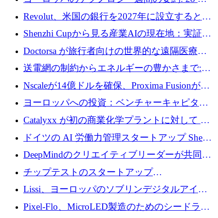
ーズEを確保
ユーロを超える 70 以上のテクノロジー資金調
Revolut、米国の銀行を2027年に設立すると米
達取引
国の社長が語る
Shenzhi Cupから見る産業AIの現在地：実証と
産業実装への道筋
Doctorsa が旅行者向けの世界的な遠隔医療プ
ラットフォームを拡大するために 100 万ユー
送電網の制約からエネルギーの豊かさまで:
ロを調達
Envision の Gobi X がヨーロッパの AI の未来
Nscaleが14億ドルを確保、Proxima Fusionが4
にどのように貢献できるか
億1,100万ユーロを獲得、Invest EuropeはVCの
ヨーロッパへの投資：ベンチャーキャピタル
回復を見込む
が過去2番目に高い水準に到達
Catalyxx が初の商業化学プラントに対して EU
から 2,000 万ユーロ以上の支援を獲得
ドイツの AI 労働力管理スタートアップ Sherpa
がプレシードで 220 万ドルを調達
DeepMindのクリエイティブリーダーが共同設
立したAIライティングのスタートアップが
チップテストのスタートアップ
1,300万ドルのシード投資を調達
QuantumDiamondsが株式資金で1,500万ユーロ
Lissi、ヨーロッパのソブリンデジタルアイデ
を調達
ンティティの未来を推進するために350万ユー
Pixel-Flo、MicroLED製造のためのシードラウ
ロを調達