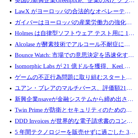
英国の新興企業Greenpixie、企業のAIとクラウ
するシリーズ B で 4,000 万ドルを調達
ドのエネルギー無駄を削減するために470万ポ
LawX がヨーロッパの合法的なオペレーティ
ンドを調達
ング システムを構築するために 750 万ユーロ
ガイバーはヨーロッパの産業労働力の強化に
を調達
貢献するために 140 万ユーロを獲得
Holmes は自律型ソフトウェア テスト用に 110
万ユーロのプレシードを提供して開始
Alcolase が酵素技術でアルコール不耐症に取
り組むために 150 万ユーロを調達
Bounce Watch: 市場での意思決定を迅速化する
ためのインテリジェンス層を構築する
Isomorphic Labs が 21 億ドルを獲得、Keel の
ネオバンク後の軸、ポーランドのソフトウェ
ゲームの不正行為問題に取り組むスタートア
ア進化
ップを紹介する
ユアン・ブレアのマルチバース、評価額21億
ドルで7,000万ドルを調達
新興企業nsaveが金融システムから締め出され
たシリア人に国際銀行アクセスをもたらす
Twin Prime が防衛とセキュリティのためのフ
ロンティア AI モデルを構築するために 1,000
DDD Invoices が世界的な電子請求書のコンプ
万ドルのプレシードを獲得
ライアンスを簡素化するために 131 万ユーロ
5 年間テクノロジーを販売せずに過ごした 3D
を調達