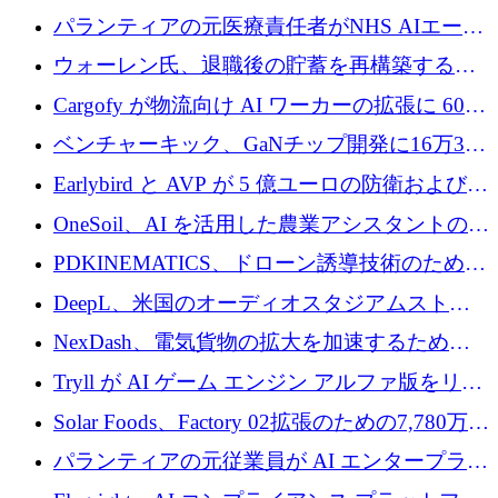
ラウンドを主導し、訴訟プラットフォームを
パランティアの元医療責任者がNHS AIエージ
拡大
ェントの立ち上げに1,000万ポンドを調達
ウォーレン氏、退職後の貯蓄を再構築するた
めに1,000万ユーロを調達
Cargofy が物流向け AI ワーカーの拡張に 600
万ドルを獲得
ベンチャーキック、GaNチップ開発に16万3千
ユーロでMinisaを支援
Earlybird と AVP が 5 億ユーロの防衛および二
重用途の成長基金である E2D を立ち上げる
OneSoil、AI を活用した農業アシスタントの拡
大に​​ 100 万ユーロを確保
PDKINEMATICS、ドローン誘導技術のために
200 万ユーロを調達
DeepL、米国のオーディオスタジアムストリ
ーミング事業Mixhaloを買収
NexDash、電気貨物の拡大を加速するために
EIT Urban Mobilityから250万ユーロを確保
Tryll が AI ゲーム エンジン アルファ版をリリ
ースし、60 万ドルのプレシード資金を確保
Solar Foods、Factory 02拡張のための7,780万ユ
ーロの資金調達パッケージを獲得
パランティアの元従業員が AI エンタープライ
ズ スタートアップの Conduct に 6,000 万ドル