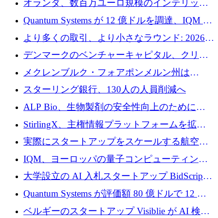
オランダ、数百万ユーロ規模のインテリック
との提携で軍用ドローンにソフトウェアファ
Quantum Systems が 12 億ドルを調達、IQM が
ースト戦略を採用
米国の主要取引所で初の欧州量子企業とな
より多くの取引、より小さなラウンド: 2026
る、6 月に欧州のスタートアップ資金調達
年 6 月に欧州のスタートアップ資金調達
デンマークのベンチャーキャピタル、クリメ
ンタム・キャピタルが気候変動対策ハードウ
メクレンブルク・フォアポンメルン州は
ェア投資として初回クローズで6,000万ユーロ
Nextcloud を州全体に展開し、オープンソース
スターリング銀行、130人の人員削減へ
を確保
戦略を拡大
ALP Bio、生物製剤の安全性向上のために
Venture Kick から 16 万 1,000 ユーロを調達
StirlingX、主権情報プラットフォームを拡張
するためにシリーズ A で 2,000 万ドルを確保
実際にスタートアップをスケールする航空イ
ノベーション モデルを学ぶ
IQM、ヨーロッパの量子コンピューティング
企業として初めて米国の主要取引所に上場
大学設立の AI 入札スタートアップ BidScript
がプレシード資金総額 100 万ドルを突破
Quantum Systems が評価額 80 億ドルで 12 億
ドルを調達
ベルギーのスタートアップ Visiblie が AI 検索