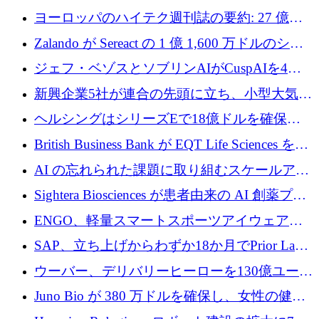
ンフラ計画を加速するために 16 万ユーロを確
ヨーロッパのハイテク週刊誌の要約: 27 億ユ
保
ーロを超える 60 以上のハイテク資金調達取引
Zalando が Sereact の 1 億 1,600 万ドルのシリ
ーズ B に参加し、AI を活用した倉庫自動化を
ジェフ・ベゾスとソブリンAIがCuspAIを4億
加速
5,000万ドルの資金調達で支援
新興企業5社が連合の先頭に立ち、小型大気質
センサーをEUのクリーンエア政策の中心に据
ヘルシングはシリーズEで18億ドルを確保、
える
ウーバーはデリバリー・ヒーローを130億ユー
British Business Bank が EQT Life Sciences を
ロの契約で買収、レボルトは2027年に米国の
2,500 万ユーロのコミットメントで支援
AI の忘れられた課題に取り組むスケールアッ
銀行を立ち上げる
プを実現: カメラロール
Sightera Biosciences が患者由来の AI 創薬プラ
ットフォームを拡大するために 300 万ユーロ
ENGO、軽量スマートスポーツアイウェアの
のプレシードをクローズ
進歩のために510万ユーロを調達
SAP、立ち上げからわずか18か月でPrior Labs
を10億ユーロ以上の契約で買収
ウーバー、デリバリーヒーローを130億ユーロ
の契約で買収、99か国にまたがるプラットフ
Juno Bio が 380 万ドルを確保し、女性の健康
ォームを構築
専用の初のシーケンスラボを開設