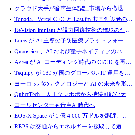
Improbable から 200 万ドルを調達
プラットフォームのために 400 万ドルを調達
クラウド大手が音声生体認証市場から撤退す
るなか、Voxmindが54万6,000ポンドのプレシ
Tonada、Vercel CEO と Last.fm 共同創設者の支
ード資金を調達
援を受けてステルス撤退
ReVision Implant が視力回復技術の進歩のため
に 400 万ユーロを確保
Lucis が AI 主導の予防医療プラットフォーム
を拡大するためにシリーズ A で 2,000 万ドル
Quanscient、AI および量子ネイティブのハー
を調達
ドウェア エンジニアリングを推進するために
Avrea が AI コーディング時代の CI/CD を再発
1,000 万ユーロを調達
明するために 470 万ドルをかけてステルスか
Tequipy が 180 か国のグローバル IT 運用を自
ら浮上
動化するために 300 万ユーロ以上を調達
ヨーロッパのテクノロジーと AI の未来を形作
る: イノベーション リーダーが Nexus
QuberTech、人工タンポポから持続可能な天然
Luxembourg 2026 に集まる理由
ゴムを開発するために 340 万ポンドを調達
コールセンターも音声AI時代へ
EOS-X Space が 1 億 4,000 万ドルを調達、
Mistral が Emmi AI を買収、Bliq がエストニア
REPS は交通からエネルギーを採取して道路
での完全無人道路運営を承認
を発電所に変えるために 2,360 万ドルを調達