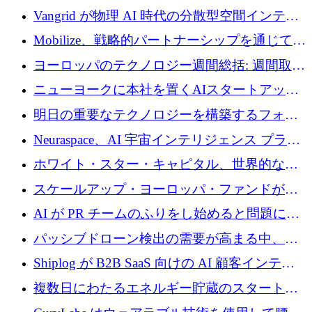
Vangrid が物理 AI 時代の分散型空間インテリ
ジェンス ネットワークを構築するために 900
Mobilize、戦略的パートナーシップを通じて通
万ドルのシードを調達
信ソフトウェア会社を拡大するための投資部
ヨーロッパのテクノロジー週間総括: 週間取引
門を立ち上げる
額 8 億 7,800 万ユーロと 2026 年上半期の主要
ニューヨークに本社を置くAIスタートアップ
トレンド
Modal Labsがロンドンオフィスを開設
明日の重要なテクノロジーを構築するフォト
ニクスのスケールアップに対応する
Neuraspace、AI 宇宙インテリジェンス プラッ
トフォームの拡大に 1,560 万ユーロを投資
ホワイト・スター・キャピタル、世界的なス
タートアップをシリーズAからBまで支援する
スケールアップ・ヨーロッパ・ファンドが初
ために2億5,000万ドルのファンドIVを閉鎖
の投資を行い、Iceeyeの10億ユーロのラウンド
AI が PR チームのふりをし始めると問題にな
を共同主導
ります
パッシブドローン検出の需要が高まる中、
Monava が資金調達ラウンドを終了
Shiplog が B2B SaaS 向けの AI 顧客インテリ
ジェンスを構築するために 100 万ドルを調達
複数日にわたるエネルギー貯蔵のスタートア
ップ、Ore Energy が新たな投資ラウンドで