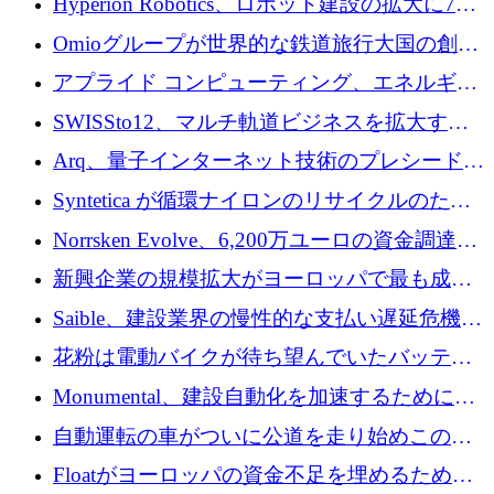
Hyperion Robotics、ロボット建設の拡大に740
万ドルを確保
Omioグループが世界的な鉄道旅行大国の創設
を目指してRail Europeを買収
アプライド コンピューティング、エネルギー
向け基盤 AI の拡張に 2,000 万ドルを調達
SWISSto12、マルチ軌道ビジネスを拡大する
ためにシリーズCで7,000万ドルを調達
Arq、量子インターネット技術のプレシードと
して140万ドルを確保
Syntetica が循環ナイロンのリサイクルのため
にシリーズ A で 3,000 万ドルを調達
Norrsken Evolve、6,200万ユーロの資金調達
後、アムステルダムに根を張る
新興企業の規模拡大がヨーロッパで最も成功
した創業者を生み出す、アントラー氏が発見
Saible、建設業界の慢性的な支払い遅延危機に
対処するために 290 万ポンドを調達
花粉は電動バイクが待ち望んでいたバッテリ
ー交換ネットワークを構築している
Monumental、建設自動化を加速するためにシ
リーズ B で 3,200 万ドルを確保
自動運転の車がついに公道を走り始めこの国
が世界をリードしようとしている
Floatがヨーロッパの資金不足を埋めるために