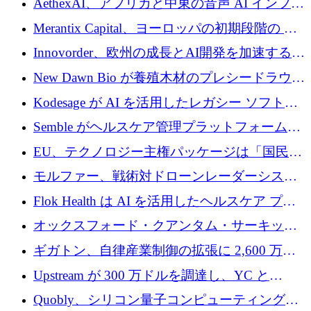
AethexAI、アフリカと中東の音声 AI インフラ
ストラクチャを構築するために 300 万ドルを
Merantix Capital、ヨーロッパの初期段階の AI
調達
スタートアップ向けに 1 億 300 万ユーロのフ
Innovorder、欧州の成長とAI開発を加速するた
ァンドを立ち上げる
めに2,000万ユーロを確保
New Dawn Bio が養殖木材のプレシードラウン
ドで 210 万ユーロを調達
Kodesage が AI を活用したレガシー ソフトウ
ェアの最新化のために 660 万ドルを調達
Semble がヘルスケア管理プラットフォームを
拡大するためにシリーズ C で 3,000 万ポンド
EU、テクノロジー主権パッケージは「国民の
を調達
保護」に関するものだと発言
モルファー、戦術対ドローンレーダーシステ
ムを最前線に近づけるために150万ユーロを調
Flok Health は AI を活用したヘルスケア プラ
達
ットフォームの成長に 1,250 万ドルを投資
オックスフォード・クアンタム・サーキット
が「成人向け」2億6,000万ポンドの資金調達
ギガトン、自律産業制御の拡張に 2,600 万ド
ラウンドを獲得
ルを調達
Upstream が 300 万ドルを調達し、YC と
Xavier Niel が支援する共同 AI 受信箱を立ち上
Quobly、シリコン量子コンピューティングの