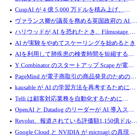
子力タービンが1500万ポンドの資金調達でス
CuspAI が 4 億 5,000 万ドルを積み上げ、
テルスから浮上
Resist.UA が 5,000 万ユーロの基金を立ち上
ヴァランス卿が議長を務める英国政府の AI タ
げ、DSIT が廃止される
スクフォースが発足
ハリウッドが AI を恐れたとき、Filmustage は
代わりにプリプロダクションに賭けました
AI が実験をやめてスケーリングを始めるとき
AIを利用して肺疾患の検査時間を短縮する英
国のヘルステック挑戦者が1900万ドルを獲得
Y Combinator のスタートアップ Scape が電子
メールを再考するために 320 万ドルを調達し
PageMind が電子商取引の商品発見のための
てステルスから浮上
AI を拡張するために 120 万ユーロを調達
kausable が AI の学習方法を再考するために
1,200 万ユーロを調達
Telli は顧客対応業務を自動化するために
1,500 万ドルのシードを確保
OpenAI と Datadog のリーダーが AI 導入スタ
ートアップ Arrakis を支援
Revolut、報道されている評価額1,150億ドルで
の新たな二次株式売却を確認
Google Cloud と NVIDIA が microagi の具現化