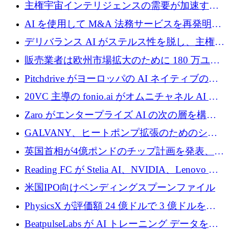
埋めるために設計された重量物運搬用eVTOL
主権宇宙インテリジェンスの需要が加速する
であるVictorを発表
中、ICEYEは評価額100億ユーロ以上で4億
AI を使用して M&A 法務サービスを再発明す
5,000万ユーロを調達
るために 110 万ユーロを適切に確保
デリバランス AI がステルス性を脱し、主権の
あるエンタープライズ AI を強化
販売業者は欧州市場拡大のために 180 万ユー
ロを確保
Pitchdrive がヨーロッパの AI ネイティブの創
業者を支援するために 6,000 万ユーロを調達
20VC 主導の fonio.ai がオムニチャネル AI プ
ラットフォームのために 1,700 万ドルを調達
Zaro がエンタープライズ AI の次の層を構築
するために 510 万ドルを獲得
GALVANY、ヒートポンプ拡張のためのシー
ドラウンドで1,000万ユーロを確保
英国首相が4億ポンドのチップ計画を発表、英
国の新興企業は「ここで拡大」し「ここに留
Reading FC が Stelia AI、NVIDIA、Lenovo と
まる」
協力して AI Center of Excellence を立ち上げ
米国IPO向けベンディングスプーンファイル
PhysicsX が評価額 24 億ドルで 3 億ドルを調
達
BeatpulseLabs が AI トレーニング データを拡