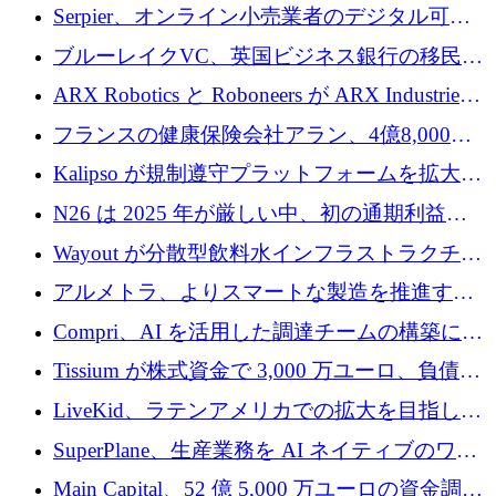
SE3 が自律システム用の空間 AI プラットフォ
Serpier、オンライン小売業者のデジタル可視
ームを発表
性向上を支援するために 140 万ユーロを調達
ブルーレイクVC、英国ビジネス銀行の移民主
導スタートアップ支援で初のファンド獲得に
ARX Robotics と Roboneers が ARX Industries
迫る
を設立し、無人地上車両の生産を拡大
フランスの健康保険会社アラン、4億8,000万
ユーロの資金調達ラウンドで合意
Kalipso が規制遵守プラットフォームを拡大す
るために 320 万ドルを調達
N26 は 2025 年が厳しい中、初の通期利益を
達成
Wayout が分散型飲料水インフラストラクチャ
プラットフォームを拡張するために 242 万ユ
アルメトラ、よりスマートな製造を推進する
ーロを調達
ためにシリーズ A で 1,630 万ユーロを確保
Compri、AI を活用した調達チームの構築に
320 万ユーロを確保
Tissium が株式資金で 3,000 万ユーロ、負債で
3,000 万ユーロを調達
LiveKid、ラテンアメリカでの拡大を目指して
Aldea を買収
SuperPlane、生産業務を AI ネイティブのワー
クフロー層に変えるために 260 万ドルを確保
Main Capital、52 億 5,000 万ユーロの資金調達