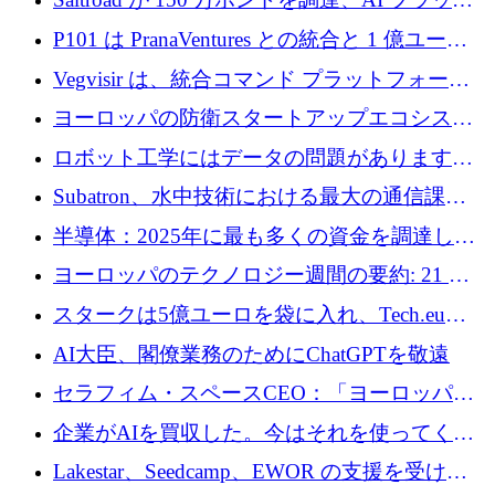
フォーム Ogma を買収して子ども向け言語療
P101 は PranaVentures との統合と 1 億ユーロ
法を拡大
のファンドによりシード投資に拡大
Vegvisir は、統合コマンド プラットフォーム
を通じて関連する無人システムを接続するた
ヨーロッパの防衛スタートアップエコシステ
めの資金を調達します
ムとなったハッカソン
ロボット工学にはデータの問題があります。
Macrodata Labs はそれを解決したいと考えて
Subatron、水中技術における最大の通信課題
います
の 1 つに取り組むために 16 万 2,000 ユーロを
半導体：2025年に最も多くの資金を調達した
確保
10社
ヨーロッパのテクノロジー週間の要約: 21 億
ユーロの取引と Tech.eu Funding Explorer
スタークは5億ユーロを袋に入れ、Tech.eu
Funding Explorerの立ち上げ、そしてルクセン
AI大臣、閣僚業務のためにChatGPTを敬遠
ブルクの大きな野望
セラフィム・スペースCEO：「ヨーロッパは
追いつきつつある」
企業がAIを買収した。今はそれを使ってくれ
る人々が必要です
Lakestar、Seedcamp、EWOR の支援を受け、