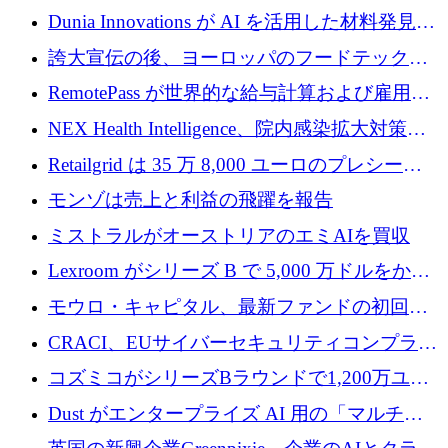
プレシードを確保
子機器製造を拡大するために 2,800 万ドルを
Dunia Innovations が AI を活用した材料発見を
調達
産業化するために 2 億 8,000 万ユーロのベル
誇大宣伝の後、ヨーロッパのフードテックセ
リン GigaLab を発表
クターはファンダメンタルズを中心に再構築
RemotePass が世界的な給与計算および雇用プ
中
ラットフォームを拡大するために 1,740 万ド
NEX Health Intelligence、院内感染拡大対策に
ルを調達
100万ユーロを確保
Retailgrid は 35 万 8,000 ユーロのプレシード
ラウンドで小売業のスプレッドシートをター
モンゾは売上と利益の飛躍を報告
ゲットにしています
ミストラルがオーストリアのエミAIを買収
Lexroom がシリーズ B で 5,000 万ドルをかけ
てヨーロッパ大陸法用の法律 AI を構築
モウロ・キャピタル、最新ファンドの初回ク
ローズで4億ドルを確保
CRACI、EUサイバーセキュリティコンプライ
アンスプラットフォームのために140万ユーロ
コズミコがシリーズBラウンドで1,200万ユー
を調達
ロを調達
Dust がエンタープライズ AI 用の「マルチプ
レイヤー」オペレーティング システムを構築