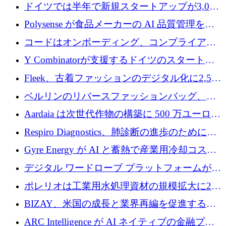
ンドで525万ポンドを獲得
ドイツでは半年で新規スタートアップが3,000
社という記録を目の当たりにし、涙を流すハ
Polysense が食品メーカーの AI 品質管理を拡
ンブルク
張するために 1,070 万ドルを調達
コードはオンボーディング、コンプライアン
ス、支払いを統合するために 640 万ポンドを
Y Combinatorが支援するドイツのスタートア
確保
ップFintoが340万ドルを調達、シリコンバレ
Fleek、古着ファッションのデジタル化に2,500
ーではなくミュンヘンを選んだと語る
万ドルを確保
ベルリンのリバースファッションバッグ、繊
維仕分け規模拡大に7桁の資金調達
Aardaia は次世代作物の構築に 500 万ユーロを
寄付
Respiro Diagnostics、肺診断の進歩のために
100 万ポンドを確保
Gyre Energy が AI と蓄熱で産業用冷却コスト
を削減するために 130 万ドルを調達
デジタル ワードローブ プラットフォームが
1,000 万人のユーザーに到達し、Whering が
ポレリオは工業用水処理資材の規模拡大に240
700 万ドルを獲得
万ユーロを確保
BIZAY、米国の成長と業界再編を促進するた
めに5,500万ドルを確保
ARC Intelligence が AI ネイティブの金融プラ