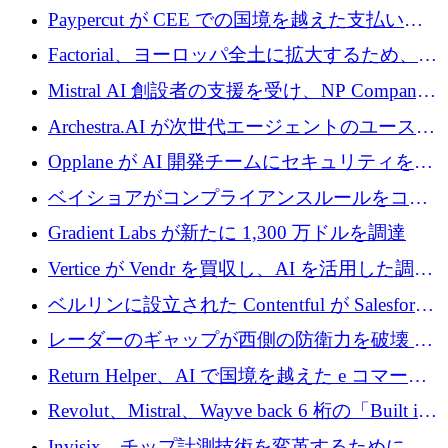
げる
商用化のためにシリーズ A で 1 億 1,500 万ユ
Paypercut が CEE での国境を越えた支払いを
ーロを調達
拡大するために 500 万ユーロを確保
Factorial、ヨーロッパ全土に拡大するため、25
億ドルの評価額で1億5,000万ドルのシリーズD
Mistral AI 創設者の支援を受け、NP Company
を調達
がエンジニアリング向け AI を推進するために
Archestra.AI が次世代エージェントのユースケ
600 万ユーロのプレシードを確保
ースを実現するために 1,000 万ドルを調達
Opplane が AI 開発チームにセキュリティをも
たらすために 450 万ユーロを調達
ベイショアがコンプライアンスルールをコー
ド化するために800万ドルを調達
Gradient Labs が新たに 1,300 万ドルを調達
Vertice が Vendr を買収し、AI を活用した調達
インテリジェンス プラットフォームを構築
ベルリンに設立された Contentful が Salesforce
に買収される
レーダーのギャップが西側の防衛力を破壊 —
そしてベルリンのチップスタートアップがそ
Return Helper、AI で国境を越えた e コマース
れを埋める
の返品を利益に変えるシリーズ A で 400 万ド
Revolut、Mistral、Wayve back 6 桁の「Built in
ルを調達
Europe」キャンペーン
Invisix、チップ計測技術を変革するために