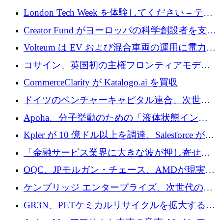
張するために 180 万ドルのプレシードを調達
London Tech Week を体験してください – テク
ノロジーがヨーロッパのイノベーションの未
Creator Fund がヨーロッパの科学創設者を支援
来を形作る場所
するために 5,600 万ドルを調達
Volteum は EV および混合車両の運用に電力を
供給するために 250 万ユーロを寄付
コサイン、英国初の主権フロンティアモデル
で業界の支援を確保
CommerceClarity が Katalogo.ai を買収
ドイツのベンチャーキャピタル連合、次世代
スタートアップの成長に向けて機関投資家へ
Apoha、分子挙動のための「液体状態インテ
の資本シフトを呼びかけ
リジェンス」を構築するために3,600万ドルを
Kpler が 10 億ドル以上を調達、Salesforce が
かけてステルス状態から出現
Contentful を買収、Built in Europe キャンペー
「金融サービス業界に大きな波が押し寄せて
ンを開始
いる」と「欧州初のAIネイティブ銀行」のボ
OQC、JPモルガン・チェース、AMDが現実世
スが語る
界のフィンテック・アプリケーションを探索
ケンブリッジ エンタープライズ、次世代のデ
するためにQuantum-AIデータセンターを立ち
ィープテック創設者向けにロンドンの出発点
GR3N、PETケミカルリサイクルを拡大するた
上げ
を構築
めにシリーズBで1,550万ユーロを調達