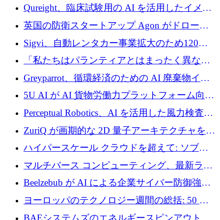
タートアップ Wexler を買収
Qureight、臨床試験用の AI を活用したイメー
ジング プラットフォームを拡張するためにシ
英国の防衛スタートアップ Agon がドローン
リーズ B で 2,000 万ドルを確保
攻撃に対抗する仮想戦場を構築、3,000 万ドル
Sigvi、自動レンタカー事業拡大のため120万
を調達
ユーロを調達
「私たちはパランティアとはまったく異なる
会社です」とフランス人の「控えめな」後任
Greyparrot、循環経済のための AI 廃棄物イン
者は言う
テリジェンスを拡張するためにシリーズ B で
5U AI が AI 貨物労働力プラットフォーム向け
2,700 万ドルを確保
に 320 万ドルのプレシードを獲得
Perceptual Robotics、AI を活用した風力検査の
規模拡大に向けて 400 万ポンド以上を確保
ZuriQ が画期的な 2D 量子アーキテクチャを拡
張するために 2,550 万ドルを調達
ハイパースケール クラウドを超えて: ソブリ
ン コンピューティングに対する DFINITY の
マルチバース コンピューティング、最新ラウ
ビジョン
ンドで最大 5 億 7,000 万ドルを目標
Beelzebub が AI による企業サイバー防御強化
のために 300 万ユーロを調達
ヨーロッパのテクノロジー週間の総括: 50 以
上の取引に 10 億ユーロ以上を投資
BAEシステムズのエネルギースピンアウト原