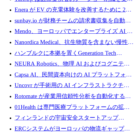
するために 200 万ユーロを調達
Enera が EV の充電体験を改善するために 200
万ドルを調達
sunbay.io が財務チームの請求書収集を自動化
するために 55 万ユーロを調達
Mendo、ヨーロッパでエンタープライズ AI 導
入を拡大するために 1,200 万ユーロを確保
Nanordica Medical、抗生物質を含まない慢性創
傷治療薬を市場に投入するために 160 万ユー
ハンブルクに本拠を置くGeneration Tech
ロを調達
Partnersが5,000万ユーロのAIロールアップファ
NEURA Robotics、物理 AI およびコグニティ
ンドを立ち上げ
ブ ロボティクス プラットフォームを拡張する
Capsa AI、民間資本向けの AI プラットフォー
ためにシリーズ C で最大 14 億ドルを確保
ムを拡大するために 1,800 万ドルを調達
Uncovr が手術用の AI インフラストラクチャ
を構築するために 700 万ドルを調達
Rotomate が産業用信頼性分析を自動化するた
めに 210 万ユーロを調達
01Health は専門医療プラットフォームの拡大
に 1,500 万ドルを確保
フィンランドの宇宙安全スタートアップ
Aavuus が、スペースデブリ追跡に取り組むプ
ERCシステムがヨーロッパの物流ギャップを
レシード資金を獲得