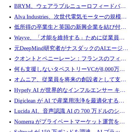
の可視化のために 50 万ユーロを調達
BRYM、ウェアラブルニューロフィードバッ
クプラットフォームの開発に65万ユーロを確
Alva Industries、次世代電気モーターの規模拡
保
大に 1,600 万ユーロを調達
低所得の卒業生と英国の新興企業を結び付け
るためにCommon Pathを開始
Wayve、「才能を維持する」ために従業員に
8,500万ドルの株式公開買い付けを実施
元DeepMind研究者がナスダックのAIエージェ
ントを拡張するためにCreandumの資金調達で
クオントとペニーレーン：フランスのフィン
記録を獲得
テックの友人と敵
何も支援しないタペストリーVCが8,000万ド
ルの資金を調達、ロンドン事務所を開設
オムニア、従業員を将来の創設者として支援
するために Firedrop でファンドを立ち上げる
Hypefy AI が世界的なインフルエンサー キャ
ンペーンを自動化するためにシリーズ A で
Digiclean が AI で産業用洗浄を最適化するた
720 万ドルを調達
めに 250 万ユーロを調達
Lucida AI、音声認識 AI の 700 万ドルのシー
ドラウンドを終了
Nomerra がプライベートマーケット運営を自
動化するために 200 万ドルを調達
Saltroad が 150 万ポンドを調達、AI プラット