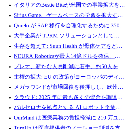
取引と5月のハイライト
イタリアのBestie Biteが米国での事業拡大を加
速するために150万ユーロを調達
Sirius Game、ゲームベースの学習を拡大する
ために 130 万ユーロの資金調達を完了
Qorelo が SAP 移行を合理化するために 350 万
ドルを調達
大手企業が TPRM ソリューションとして
Vanta を選択する理由
生存を超えて: Suun Health が母体ケアをどの
ように再考しているか
NEURA Roboticsが最大14億ドルを確保、
Bending Spoonsが米国IPOを申請、英国首相が
プレオ、新たな人員削減に着手、約50人を解
4億ポンドのチップ計画を発表
雇
主権の拡大: EU の政策がヨーロッパのディー
プテック戦略をどのように再構築しているか
メガラウンドが市場回復を後押しし、欧州の
ハイテク資金調達は5月に105億ユーロに回復
クラウド: 2025 年に最も多くの資金を調達し
た 10 社
バルセロナを拠点とする AI ロボット企業
Theker が 8,500 万ドルを調達
OurMind は医療業務の負担軽減に 210 万ユー
ロを寄付
TurnUp は医療提供者のノーショー削減を支援