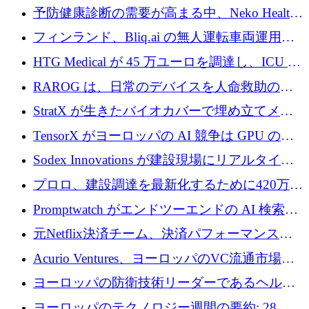
シリーズAで450万ユーロを調達
予防健康診断の需要が高まる中、Neko Health
が 7 億ドルを調達
フィンランド、Bliq.ai の無人運転車両運用を
認可
HTG Medical が 45 万ユーロを調達し、ICU の
尿モニタリングを自動化するための MDR 認
RAROG は、日常のデバイスを人命救助の救
証を獲得
助ビーコンに変えるために 16 万 2,000 ユーロ
StratX が生きたバイオカバーで埋め立てメタ
を確保
ン対策に 119 万ドルを調達
TensorX がヨーロッパの AI 競争は GPU の所
有者によって決まると考える理由
Sodex Innovations が建設現場にリアルタイム
のインテリジェンスをもたらすために 400 万
プロロ、建設調達を最新化するために420万ポ
ユーロを確保
ンドを調達
Promptwatch がエンドツーエンドの AI 検索最
適化プラットフォームを拡張するために 600
元Netflix決済チーム、決済パフォーマンスプ
万ユーロを調達
ラットフォームNopanのためにこれまでに720
Acurio Ventures、ヨーロッパのVC流通市場の
万ユーロを調達
流動性を解放するために1億1,500万ユーロの
ヨーロッパの防衛技術リーダーであるヘルシ
ファンドを立ち上げる
ングは、180億ドルの評価額で18億ドルのシリ
ヨーロッパのテクノロジー週間の要約: 28 億