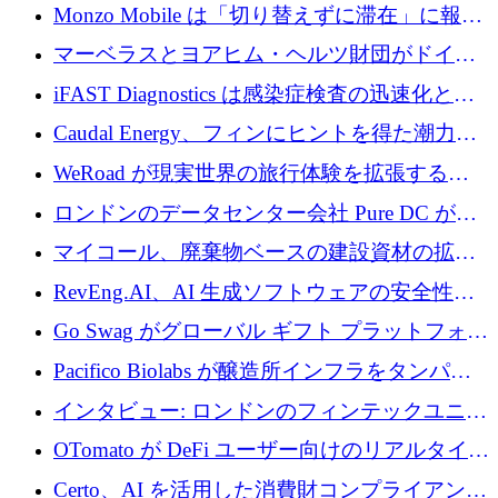
の座を奪還
Monzo Mobile は「切り替えずに滞在」に報酬
を与える
マーベラスとヨアヒム・ヘルツ財団がドイツ
の商業化ギャップを埋めるために2,000万ユー
iFAST Diagnostics は感染症検査の迅速化と抗
ロのディープテック基金を立ち上げる
菌薬耐性への取り組みに 500 万ポンドを寄付
Caudal Energy、フィンにヒントを得た潮力発
電技術の規模拡大に向けて 430 万ポンドを調
WeRoad が現実世界の旅行体験を拡張するた
達
めに 5,800 万ドルを獲得
ロンドンのデータセンター会社 Pure DC が欧
州と中東の拡張に 27 億ドルを確保
マイコール、廃棄物ベースの建設資材の拡大
に400万ポンドを投資
RevEng.AI、AI 生成ソフトウェアの安全性を
確保するために 1,500 万ドルを調達
Go Swag がグローバル ギフト プラットフォー
ムを拡大するために 500 万ドルを調達
Pacifico Biolabs が醸造所インフラをタンパク
質生産に転換するために 700 万ユーロを調達
インタビュー: ロンドンのフィンテックユニコ
ーン Tide の CEO、オリバー・プリル氏
OTomato が DeFi ユーザー向けのリアルタイム
インテリジェンス レイヤーを構築するために
Certo、AI を活用した消費財コンプライアンス