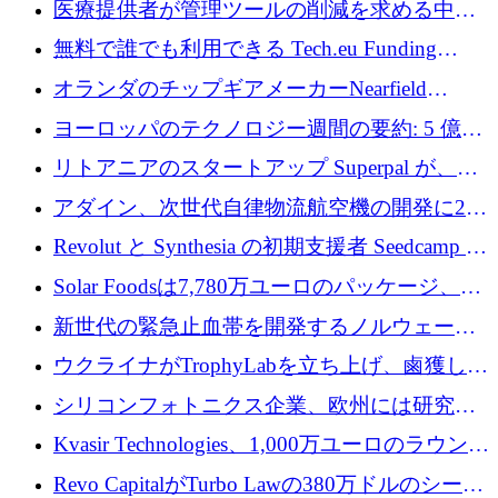
医療提供者が管理ツールの削減を求める中、
利益を獲得
a16z が Prosper AI を 3,000 万ドルで支援
無料で誰でも利用できる Tech.eu Funding
Explorer のご紹介
オランダのチップギアメーカーNearfield
Instrumentsが3億8,000万ドルを調達
ヨーロッパのテクノロジー週間の要約: 5 億
8,500 万ユーロを超える 60 以上のテクノロジ
リトアニアのスタートアップ Superpal が、
ー資金調達取引
Slack 内に構築された AI コワーカー プラット
アダイン、次世代自律物流航空機の開発に250
フォームのために 50 万ユーロを調達
万ユーロを確保
Revolut と Synthesia の初期支援者 Seedcamp が
3 億 2,000 万ドルを調達、米国に投資
Solar Foodsは7,780万ユーロのパッケージ、5
億ユーロの防衛および二重用途成長基金EDM
新世代の緊急止血帯を開発するノルウェーの
を開始、ヨーロッパのシリコンフォトニクス
スタートアップ企業を紹介する
ウクライナがTrophyLabを立ち上げ、鹵獲した
に警告
ロシア兵器を戦場の研究開発プラットフォー
シリコンフォトニクス企業、欧州には研究を
ムに変える
商業的に成功させるためのインフラが不足し
Kvasir Technologies、1,000万ユーロのラウンド
ていると警告
で成長を促進
Revo CapitalがTurbo Lawの380万ドルのシード