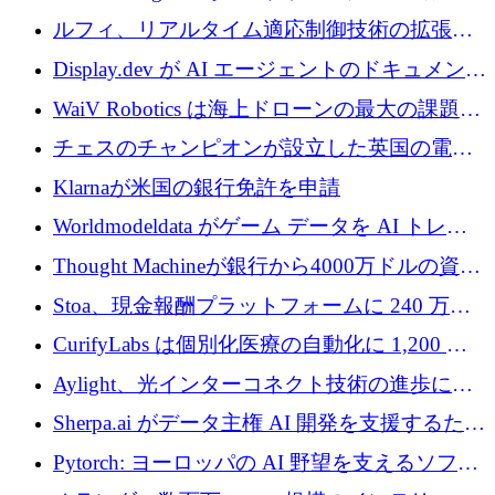
ットフォームを拡大するために 400 万ユーロ
ルフィ、リアルタイム適応制御技術の拡張に
を調達
810万ポンドを確保
Display.dev が AI エージェントのドキュメント
コラボレーションを強化するために 47 万ユー
WaiV Robotics は海上ドローンの最大の課題の
ロを調達
1 つをどのように解決しているか
チェスのチャンピオンが設立した英国の電池
材料スタートアップ TaiSan が 465 万ポンドを
Klarnaが米国の銀行免許を申請
調達
Worldmodeldata がゲーム データを AI トレー
ニングに変えるために 700 万ポンドを獲得
Thought Machineが銀行から4000万ドルの資金
調達、年間収益1億ドルを突破
Stoa、現金報酬プラットフォームに 240 万ド
ルを確保
CurifyLabs は個別化医療の自動化に 1,200 万
ユーロを寄付
Aylight、光インターコネクト技術の進歩に向
けて450万ユーロのプレシードラウンドを終了
Sherpa.ai がデータ主権 AI 開発を支援するため
に 1,800 万ドルを調達
Pytorch: ヨーロッパの AI 野望を支えるソフト
ウェア層