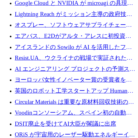
の新たな二次株式売却を確認
Google Cloud と NVIDIA が microagi の具現化
された AI の野望を推進
Lightning Reach がミッション主導の政府技術
グループとしてポートフォリオを拡大し ETG
オスプレー、ソフトウェアサプライチェーン
に買収
攻撃を阻止するために265万ドルを確保
エアバス、E2Dがアルタ・アレスに初投資、
欧州防衛技術ファンドに5億ユーロを拠出
アイスランドの Sowilo が AI を活用したファ
ッション製品インテリジェンス プラットフォ
Resist.UA、ウクライナの戦場で実証された防
ームを拡大するためにプレシードを調達
衛技術を拡大するために5,000万ユーロの欧州
AI エンジニアリング プロジェクトの予測スタ
基金を立ち上げる
ートアップ Cascade が a16z アクセラレータか
ヨーロッパ女性イノベーター賞の受賞者を紹
らの支援を獲得
介します
英国のロボット工学スタートアップ Humanoid
がシリーズ A 1 億 5,200 万ドルで評価額 13 億
Circular Materials は重要な原材料回収技術の拡
5,000 万ドルに到達
張に 1,180 万ユーロを確保
Voodinコンソーシアム、スペイン初の自動木
製ブレード工場の建設にEU補助金4,800万ユ
DSIT廃止を受けてAI大臣が閣議に出席
ーロを確保
ORiS が宇宙用のレーザー駆動エネルギーイン