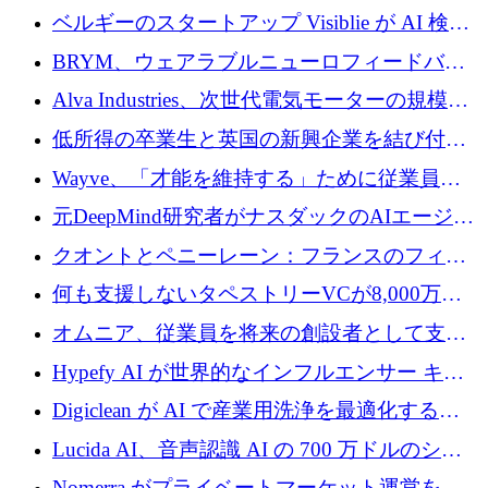
ドルを調達
ベルギーのスタートアップ Visiblie が AI 検索
の可視化のために 50 万ユーロを調達
BRYM、ウェアラブルニューロフィードバッ
クプラットフォームの開発に65万ユーロを確
Alva Industries、次世代電気モーターの規模拡
保
大に 1,600 万ユーロを調達
低所得の卒業生と英国の新興企業を結び付け
るためにCommon Pathを開始
Wayve、「才能を維持する」ために従業員に
8,500万ドルの株式公開買い付けを実施
元DeepMind研究者がナスダックのAIエージェ
ントを拡張するためにCreandumの資金調達で
クオントとペニーレーン：フランスのフィン
記録を獲得
テックの友人と敵
何も支援しないタペストリーVCが8,000万ド
ルの資金を調達、ロンドン事務所を開設
オムニア、従業員を将来の創設者として支援
するために Firedrop でファンドを立ち上げる
Hypefy AI が世界的なインフルエンサー キャ
ンペーンを自動化するためにシリーズ A で
Digiclean が AI で産業用洗浄を最適化するた
720 万ドルを調達
めに 250 万ユーロを調達
Lucida AI、音声認識 AI の 700 万ドルのシー
ドラウンドを終了
Nomerra がプライベートマーケット運営を自