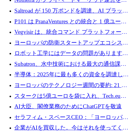
動化するために 200 万ドルを調達
Saltroad が 150 万ポンドを調達、AI プラット
フォーム Ogma を買収して子ども向け言語療
P101 は PranaVentures との統合と 1 億ユーロ
法を拡大
のファンドによりシード投資に拡大
Vegvisir は、統合コマンド プラットフォーム
を通じて関連する無人システムを接続するた
ヨーロッパの防衛スタートアップエコシステ
めの資金を調達します
ムとなったハッカソン
ロボット工学にはデータの問題があります。
Macrodata Labs はそれを解決したいと考えて
Subatron、水中技術における最大の通信課題
います
の 1 つに取り組むために 16 万 2,000 ユーロを
半導体：2025年に最も多くの資金を調達した
確保
10社
ヨーロッパのテクノロジー週間の要約: 21 億
ユーロの取引と Tech.eu Funding Explorer
スタークは5億ユーロを袋に入れ、Tech.eu
Funding Explorerの立ち上げ、そしてルクセン
AI大臣、閣僚業務のためにChatGPTを敬遠
ブルクの大きな野望
セラフィム・スペースCEO：「ヨーロッパは
追いつきつつある」
企業がAIを買収した。今はそれを使ってくれ