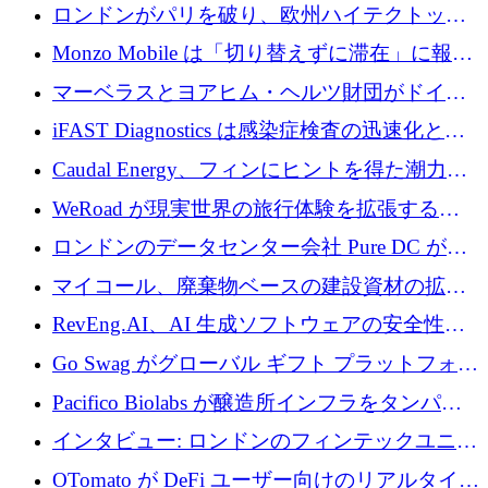
用の AI エージェントを構築するために 200
ロンドンがパリを破り、欧州ハイテクトップ
万ユーロを調達
の座を奪還
Monzo Mobile は「切り替えずに滞在」に報酬
を与える
マーベラスとヨアヒム・ヘルツ財団がドイツ
の商業化ギャップを埋めるために2,000万ユー
iFAST Diagnostics は感染症検査の迅速化と抗
ロのディープテック基金を立ち上げる
菌薬耐性への取り組みに 500 万ポンドを寄付
Caudal Energy、フィンにヒントを得た潮力発
電技術の規模拡大に向けて 430 万ポンドを調
WeRoad が現実世界の旅行体験を拡張するた
達
めに 5,800 万ドルを獲得
ロンドンのデータセンター会社 Pure DC が欧
州と中東の拡張に 27 億ドルを確保
マイコール、廃棄物ベースの建設資材の拡大
に400万ポンドを投資
RevEng.AI、AI 生成ソフトウェアの安全性を
確保するために 1,500 万ドルを調達
Go Swag がグローバル ギフト プラットフォー
ムを拡大するために 500 万ドルを調達
Pacifico Biolabs が醸造所インフラをタンパク
質生産に転換するために 700 万ユーロを調達
インタビュー: ロンドンのフィンテックユニコ
ーン Tide の CEO、オリバー・プリル氏
OTomato が DeFi ユーザー向けのリアルタイム