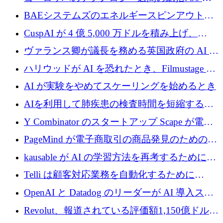
上の取引に 10 億ユーロ以上を投資
BAEシステムズのエネルギースピンアウト原
子力タービンが1500万ポンドの資金調達でス
CuspAI が 4 億 5,000 万ドルを積み上げ、
テルスから浮上
Resist.UA が 5,000 万ユーロの基金を立ち上
ヴァランス卿が議長を務める英国政府の AI タ
げ、DSIT が廃止される
スクフォースが発足
ハリウッドが AI を恐れたとき、Filmustage は
代わりにプリプロダクションに賭けました
AI が実験をやめてスケーリングを始めるとき
AIを利用して肺疾患の検査時間を短縮する英
国のヘルステック挑戦者が1900万ドルを獲得
Y Combinator のスタートアップ Scape が電子
メールを再考するために 320 万ドルを調達し
PageMind が電子商取引の商品発見のための
てステルスから浮上
AI を拡張するために 120 万ユーロを調達
kausable が AI の学習方法を再考するために
1,200 万ユーロを調達
Telli は顧客対応業務を自動化するために
1,500 万ドルのシードを確保
OpenAI と Datadog のリーダーが AI 導入スタ
ートアップ Arrakis を支援
Revolut、報道されている評価額1,150億ドルで