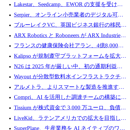
る人々が必要です
Lakestar、Seedcamp、EWOR の支援を受け、
SE3 が自律システム用の空間 AI プラットフォ
Serpier、オンライン小売業者のデジタル可視
ームを発表
性向上を支援するために 140 万ユーロを調達
ブルーレイクVC、英国ビジネス銀行の移民主
導スタートアップ支援で初のファンド獲得に
ARX Robotics と Roboneers が ARX Industries
迫る
を設立し、無人地上車両の生産を拡大
フランスの健康保険会社アラン、4億8,000万
ユーロの資金調達ラウンドで合意
Kalipso が規制遵守プラットフォームを拡大す
るために 320 万ドルを調達
N26 は 2025 年が厳しい中、初の通期利益を
達成
Wayout が分散型飲料水インフラストラクチャ
プラットフォームを拡張するために 242 万ユ
アルメトラ、よりスマートな製造を推進する
ーロを調達
ためにシリーズ A で 1,630 万ユーロを確保
Compri、AI を活用した調達チームの構築に
320 万ユーロを確保
Tissium が株式資金で 3,000 万ユーロ、負債で
3,000 万ユーロを調達
LiveKid、ラテンアメリカでの拡大を目指して
Aldea を買収
SuperPlane、生産業務を AI ネイティブのワー