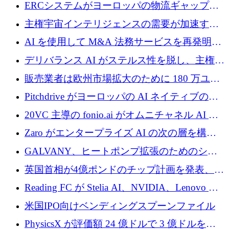
Aavuus が、スペースデブリ追跡に取り組むプ
ERCシステムがヨーロッパの物流ギャップを
レシード資金を獲得
埋めるために設計された重量物運搬用eVTOL
主権宇宙インテリジェンスの需要が加速する
であるVictorを発表
中、ICEYEは評価額100億ユーロ以上で4億
AI を使用して M&A 法務サービスを再発明す
5,000万ユーロを調達
るために 110 万ユーロを適切に確保
デリバランス AI がステルス性を脱し、主権の
あるエンタープライズ AI を強化
販売業者は欧州市場拡大のために 180 万ユー
ロを確保
Pitchdrive がヨーロッパの AI ネイティブの創
業者を支援するために 6,000 万ユーロを調達
20VC 主導の fonio.ai がオムニチャネル AI プ
ラットフォームのために 1,700 万ドルを調達
Zaro がエンタープライズ AI の次の層を構築
するために 510 万ドルを獲得
GALVANY、ヒートポンプ拡張のためのシー
ドラウンドで1,000万ユーロを確保
英国首相が4億ポンドのチップ計画を発表、英
国の新興企業は「ここで拡大」し「ここに留
Reading FC が Stelia AI、NVIDIA、Lenovo と
まる」
協力して AI Center of Excellence を立ち上げ
米国IPO向けベンディングスプーンファイル
PhysicsX が評価額 24 億ドルで 3 億ドルを調