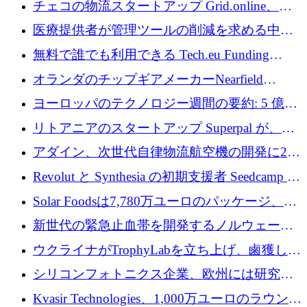
チェコの物流スタートアップ Grid.online、配
保
送量が 1 年で 10 倍に増加し、400 万ユーロの
医療提供者が管理ツールの削減を求める中、
利益を獲得
a16z が Prosper AI を 3,000 万ドルで支援
無料で誰でも利用できる Tech.eu Funding
Explorer のご紹介
オランダのチップギアメーカーNearfield
Instrumentsが3億8,000万ドルを調達
ヨーロッパのテクノロジー週間の要約: 5 億
8,500 万ユーロを超える 60 以上のテクノロジ
リトアニアのスタートアップ Superpal が、
ー資金調達取引
Slack 内に構築された AI コワーカー プラット
アダイン、次世代自律物流航空機の開発に250
フォームのために 50 万ユーロを調達
万ユーロを確保
Revolut と Synthesia の初期支援者 Seedcamp が
3 億 2,000 万ドルを調達、米国に投資
Solar Foodsは7,780万ユーロのパッケージ、5
億ユーロの防衛および二重用途成長基金EDM
新世代の緊急止血帯を開発するノルウェーの
を開始、ヨーロッパのシリコンフォトニクス
スタートアップ企業を紹介する
ウクライナがTrophyLabを立ち上げ、鹵獲した
に警告
ロシア兵器を戦場の研究開発プラットフォー
シリコンフォトニクス企業、欧州には研究を
ムに変える
商業的に成功させるためのインフラが不足し
Kvasir Technologies、1,000万ユーロのラウンド