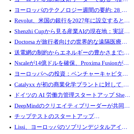
ファンドを立ち上げる
ングは、180億ドルの評価額で18億ドルのシリ
ヨーロッパのテクノロジー週間の要約: 28 億
ーズEを確保
ユーロを超える 70 以上のテクノロジー資金調
Revolut、米国の銀行を2027年に設立すると米
達取引
国の社長が語る
Shenzhi Cupから見る産業AIの現在地：実証と
産業実装への道筋
Doctorsa が旅行者向けの世界的な遠隔医療プ
ラットフォームを拡大するために 100 万ユー
送電網の制約からエネルギーの豊かさまで:
ロを調達
Envision の Gobi X がヨーロッパの AI の未来
Nscaleが14億ドルを確保、Proxima Fusionが4
にどのように貢献できるか
億1,100万ユーロを獲得、Invest EuropeはVCの
ヨーロッパへの投資：ベンチャーキャピタル
回復を見込む
が過去2番目に高い水準に到達
Catalyxx が初の商業化学プラントに対して EU
から 2,000 万ユーロ以上の支援を獲得
ドイツの AI 労働力管理スタートアップ Sherpa
がプレシードで 220 万ドルを調達
DeepMindのクリエイティブリーダーが共同設
立したAIライティングのスタートアップが
チップテストのスタートアップ
1,300万ドルのシード投資を調達
QuantumDiamondsが株式資金で1,500万ユーロ
Lissi、ヨーロッパのソブリンデジタルアイデ
を調達