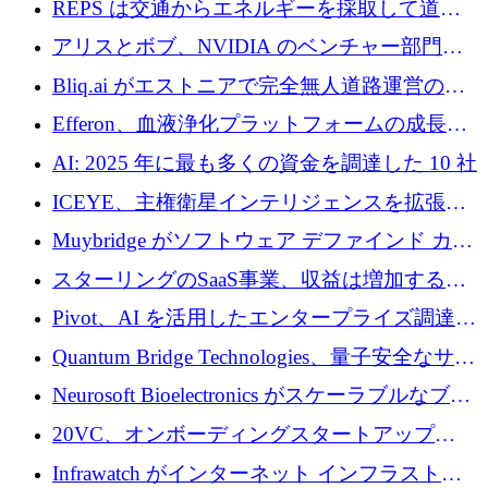
REPS は交通からエネルギーを採取して道路
での完全無人道路運営を承認
を発電所に変えるために 2,360 万ドルを調達
アリスとボブ、NVIDIA のベンチャー部門か
らの投資でシリーズ B を拡大
Bliq.ai がエストニアで完全無人道路運営の承
認を獲得
Efferon、血液浄化プラットフォームの成長に
250万ユーロを確保
AI: 2025 年に最も多くの資金を調達した 10 社
ICEYE、主権衛星インテリジェンスを拡張す
るために 3 億ユーロの信用枠を確保
Muybridge がソフトウェア デファインド カメ
ラ テクノロジーを拡張するためにシリーズ A
スターリングのSaaS事業、収益は増加するも
で 1,600 万ドルを調達
グループ利益は減少
Pivot、AI を活用したエンタープライズ調達プ
ラットフォームを拡大するために 4,000 万ド
Quantum Bridge Technologies、量子安全なサイ
ルを調達
バーセキュリティ インフラストラクチャの拡
Neurosoft Bioelectronics がスケーラブルなブレ
張にシリーズ A で 800 万ドルを投入
イン コンピューター インターフェイスのため
20VC、オンボーディングスタートアップ
に 750 万ドルを調達
Prelude へのシリーズ A 投資で 2,000 万ドルを
Infrawatch がインターネット インフラストラ