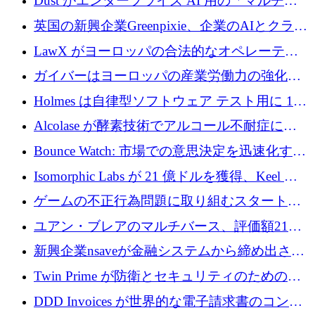
Dust がエンタープライズ AI 用の「マルチプ
レイヤー」オペレーティング システムを構築
英国の新興企業Greenpixie、企業のAIとクラウ
するシリーズ B で 4,000 万ドルを調達
ドのエネルギー無駄を削減するために470万ポ
LawX がヨーロッパの合法的なオペレーティ
ンドを調達
ング システムを構築するために 750 万ユーロ
ガイバーはヨーロッパの産業労働力の強化に
を調達
貢献するために 140 万ユーロを獲得
Holmes は自律型ソフトウェア テスト用に 110
万ユーロのプレシードを提供して開始
Alcolase が酵素技術でアルコール不耐症に取
り組むために 150 万ユーロを調達
Bounce Watch: 市場での意思決定を迅速化する
ためのインテリジェンス層を構築する
Isomorphic Labs が 21 億ドルを獲得、Keel の
ネオバンク後の軸、ポーランドのソフトウェ
ゲームの不正行為問題に取り組むスタートア
ア進化
ップを紹介する
ユアン・ブレアのマルチバース、評価額21億
ドルで7,000万ドルを調達
新興企業nsaveが金融システムから締め出され
たシリア人に国際銀行アクセスをもたらす
Twin Prime が防衛とセキュリティのためのフ
ロンティア AI モデルを構築するために 1,000
DDD Invoices が世界的な電子請求書のコンプ
万ドルのプレシードを獲得