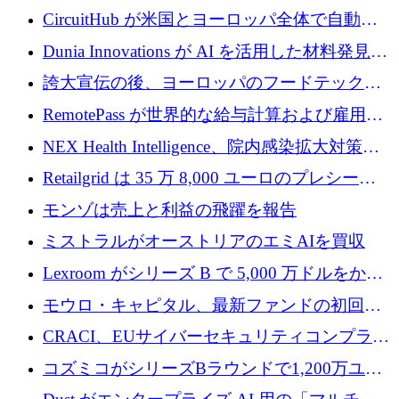
リード
クチャ インテリジェンス向けに 300 万ドルの
CircuitHub が米国とヨーロッパ全体で自動電
プレシードを確保
子機器製造を拡大するために 2,800 万ドルを
Dunia Innovations が AI を活用した材料発見を
調達
産業化するために 2 億 8,000 万ユーロのベル
誇大宣伝の後、ヨーロッパのフードテックセ
リン GigaLab を発表
クターはファンダメンタルズを中心に再構築
RemotePass が世界的な給与計算および雇用プ
中
ラットフォームを拡大するために 1,740 万ド
NEX Health Intelligence、院内感染拡大対策に
ルを調達
100万ユーロを確保
Retailgrid は 35 万 8,000 ユーロのプレシード
ラウンドで小売業のスプレッドシートをター
モンゾは売上と利益の飛躍を報告
ゲットにしています
ミストラルがオーストリアのエミAIを買収
Lexroom がシリーズ B で 5,000 万ドルをかけ
てヨーロッパ大陸法用の法律 AI を構築
モウロ・キャピタル、最新ファンドの初回ク
ローズで4億ドルを確保
CRACI、EUサイバーセキュリティコンプライ
アンスプラットフォームのために140万ユーロ
コズミコがシリーズBラウンドで1,200万ユー
を調達
ロを調達