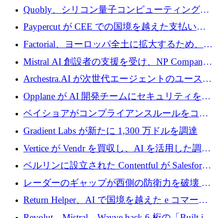
Xavier Niel が支援する共同 AI 受信箱を立ち上
Quobly、シリコン量子コンピューティングの
げる
商用化のためにシリーズ A で 1 億 1,500 万ユ
Paypercut が CEE での国境を越えた支払いを
ーロを調達
拡大するために 500 万ユーロを確保
Factorial、ヨーロッパ全土に拡大するため、25
億ドルの評価額で1億5,000万ドルのシリーズD
Mistral AI 創設者の支援を受け、NP Company
を調達
がエンジニアリング向け AI を推進するために
Archestra.AI が次世代エージェントのユースケ
600 万ユーロのプレシードを確保
ースを実現するために 1,000 万ドルを調達
Opplane が AI 開発チームにセキュリティをも
たらすために 450 万ユーロを調達
ベイショアがコンプライアンスルールをコー
ド化するために800万ドルを調達
Gradient Labs が新たに 1,300 万ドルを調達
Vertice が Vendr を買収し、AI を活用した調達
インテリジェンス プラットフォームを構築
ベルリンに設立された Contentful が Salesforce
に買収される
レーダーのギャップが西側の防衛力を破壊 —
そしてベルリンのチップスタートアップがそ
Return Helper、AI で国境を越えた e コマース
れを埋める
の返品を利益に変えるシリーズ A で 400 万ド
Revolut、Mistral、Wayve back 6 桁の「Built in