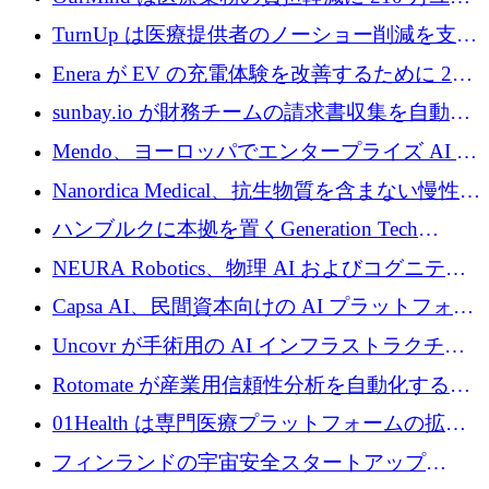
ロを寄付
TurnUp は医療提供者のノーショー削減を支援
するために 200 万ユーロを調達
Enera が EV の充電体験を改善するために 200
万ドルを調達
sunbay.io が財務チームの請求書収集を自動化
するために 55 万ユーロを調達
Mendo、ヨーロッパでエンタープライズ AI 導
入を拡大するために 1,200 万ユーロを確保
Nanordica Medical、抗生物質を含まない慢性創
傷治療薬を市場に投入するために 160 万ユー
ハンブルクに本拠を置くGeneration Tech
ロを調達
Partnersが5,000万ユーロのAIロールアップファ
NEURA Robotics、物理 AI およびコグニティ
ンドを立ち上げ
ブ ロボティクス プラットフォームを拡張する
Capsa AI、民間資本向けの AI プラットフォー
ためにシリーズ C で最大 14 億ドルを確保
ムを拡大するために 1,800 万ドルを調達
Uncovr が手術用の AI インフラストラクチャ
を構築するために 700 万ドルを調達
Rotomate が産業用信頼性分析を自動化するた
めに 210 万ユーロを調達
01Health は専門医療プラットフォームの拡大
に 1,500 万ドルを確保
フィンランドの宇宙安全スタートアップ