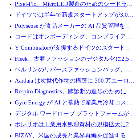
ンティティの未来を推進するために350万ユー
Pixel-Flo、MicroLED製造のためのシードラウ
ロを調達
ンドで525万ポンドを獲得
ドイツでは半年で新規スタートアップが3,000
社という記録を目の当たりにし、涙を流すハ
Polysense が食品メーカーの AI 品質管理を拡
ンブルク
張するために 1,070 万ドルを調達
コードはオンボーディング、コンプライアン
ス、支払いを統合するために 640 万ポンドを
Y Combinatorが支援するドイツのスタートア
確保
ップFintoが340万ドルを調達、シリコンバレ
Fleek、古着ファッションのデジタル化に2,500
ーではなくミュンヘンを選んだと語る
万ドルを確保
ベルリンのリバースファッションバッグ、繊
維仕分け規模拡大に7桁の資金調達
Aardaia は次世代作物の構築に 500 万ユーロを
寄付
Respiro Diagnostics、肺診断の進歩のために
100 万ポンドを確保
Gyre Energy が AI と蓄熱で産業用冷却コスト
を削減するために 130 万ドルを調達
デジタル ワードローブ プラットフォームが
1,000 万人のユーザーに到達し、Whering が
ポレリオは工業用水処理資材の規模拡大に240
700 万ドルを獲得
万ユーロを確保
BIZAY、米国の成長と業界再編を促進するた