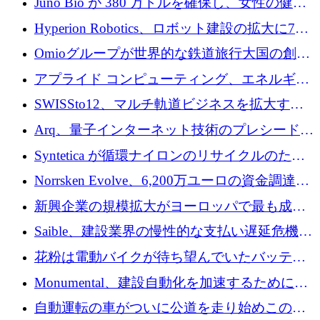
Juno Bio が 380 万ドルを確保し、女性の健康
ォームを構築
専用の初のシーケンスラボを開設
Hyperion Robotics、ロボット建設の拡大に740
万ドルを確保
Omioグループが世界的な鉄道旅行大国の創設
を目指してRail Europeを買収
アプライド コンピューティング、エネルギー
向け基盤 AI の拡張に 2,000 万ドルを調達
SWISSto12、マルチ軌道ビジネスを拡大する
ためにシリーズCで7,000万ドルを調達
Arq、量子インターネット技術のプレシードと
して140万ドルを確保
Syntetica が循環ナイロンのリサイクルのため
にシリーズ A で 3,000 万ドルを調達
Norrsken Evolve、6,200万ユーロの資金調達
後、アムステルダムに根を張る
新興企業の規模拡大がヨーロッパで最も成功
した創業者を生み出す、アントラー氏が発見
Saible、建設業界の慢性的な支払い遅延危機に
対処するために 290 万ポンドを調達
花粉は電動バイクが待ち望んでいたバッテリ
ー交換ネットワークを構築している
Monumental、建設自動化を加速するためにシ
リーズ B で 3,200 万ドルを確保
自動運転の車がついに公道を走り始めこの国