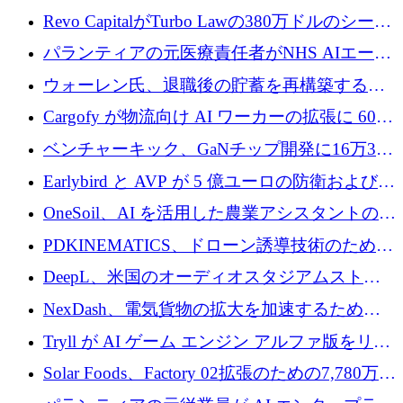
ていると警告
で成長を促進
Revo CapitalがTurbo Lawの380万ドルのシード
ラウンドを主導し、訴訟プラットフォームを
パランティアの元医療責任者がNHS AIエージ
拡大
ェントの立ち上げに1,000万ポンドを調達
ウォーレン氏、退職後の貯蓄を再構築するた
めに1,000万ユーロを調達
Cargofy が物流向け AI ワーカーの拡張に 600
万ドルを獲得
ベンチャーキック、GaNチップ開発に16万3千
ユーロでMinisaを支援
Earlybird と AVP が 5 億ユーロの防衛および二
重用途の成長基金である E2D を立ち上げる
OneSoil、AI を活用した農業アシスタントの拡
大に​​ 100 万ユーロを確保
PDKINEMATICS、ドローン誘導技術のために
200 万ユーロを調達
DeepL、米国のオーディオスタジアムストリ
ーミング事業Mixhaloを買収
NexDash、電気貨物の拡大を加速するために
EIT Urban Mobilityから250万ユーロを確保
Tryll が AI ゲーム エンジン アルファ版をリリ
ースし、60 万ドルのプレシード資金を確保
Solar Foods、Factory 02拡張のための7,780万ユ
ーロの資金調達パッケージを獲得