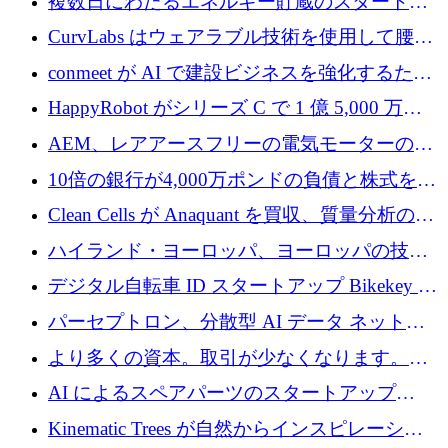
複数日にわたるエネルギー貯蔵のスタートア
ップ、Ore Energy が新たな投資ラウンドで
CurvLabs はウェアラブル技術を使用して腰痛
4,300 万ドルを獲得
治療をどのように再考しているか
conmeet が AI で建設ビジネスを強化するため
に 600 万ユーロを調達
HappyRobot がシリーズ C で 1 億 5,000 万ド
ルを獲得し、企業運営向けにエージェント AI
AEM、レアアースフリーの電気モーターの革
を拡張
新を加速するために1,600万ポンドを確保
10倍の銀行が4,000万ポンドの負債と株式を調
達
Clean Cells が Anaquant を買収、質量分析の専
門知識によるバイオ医薬品の品質管理を拡大
ハイランド・ヨーロッパ、ヨーロッパの技術
規模拡大を支援するために11億ユーロのファ
デジタル自転車 ID スタートアップ Bikekey が
ンドVIを閉鎖
TÖNNJES への投資を確保
パーセプトロン、分散型 AI データ ネットワ
ークの構築に 650 万ドルを調達
より多くの資本。取引が少なくなります。
2026 年上半期がヨーロッパのテクノロジーに
AI によるスペアパーツのスタートアップ
ついて語ること
Intropy が 1,100 万ドルを調達
Kinematic Trees が自然からインスピレーショ