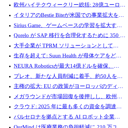
AI 労働力管理を世界の最前線の労働者に提供
欧州ハイテクウィークリー総括: 28億ユーロの
に到達
取引と5月のハイライト
イタリアのBestie Biteが米国での事業拡大を加
速するために150万ユーロを調達
Sirius Game、ゲームベースの学習を拡大する
ために 130 万ユーロの資金調達を完了
Qorelo が SAP 移行を合理化するために 350 万
ドルを調達
大手企業が TPRM ソリューションとして
Vanta を選択する理由
生存を超えて: Suun Health が母体ケアをどの
ように再考しているか
NEURA Roboticsが最大14億ドルを確保、
Bending Spoonsが米国IPOを申請、英国首相が
プレオ、新たな人員削減に着手、約50人を解
4億ポンドのチップ計画を発表
雇
主権の拡大: EU の政策がヨーロッパのディー
プテック戦略をどのように再構築しているか
メガラウンドが市場回復を後押しし、欧州の
ハイテク資金調達は5月に105億ユーロに回復
クラウド: 2025 年に最も多くの資金を調達し
た 10 社
バルセロナを拠点とする AI ロボット企業
Theker が 8,500 万ドルを調達
OurMind は医療業務の負担軽減に 210 万ユー