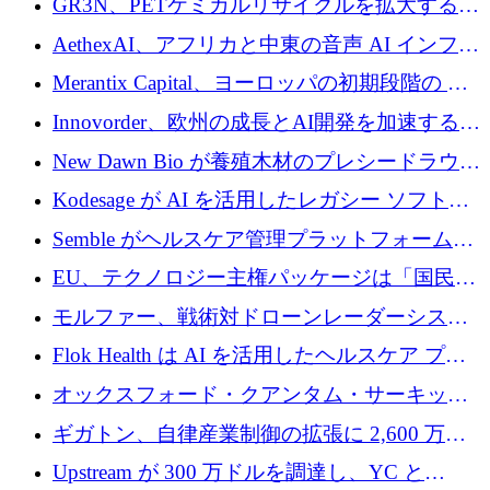
GR3N、PETケミカルリサイクルを拡大するた
上げ
を構築
めにシリーズBで1,550万ユーロを調達
AethexAI、アフリカと中東の音声 AI インフラ
ストラクチャを構築するために 300 万ドルを
Merantix Capital、ヨーロッパの初期段階の AI
調達
スタートアップ向けに 1 億 300 万ユーロのフ
Innovorder、欧州の成長とAI開発を加速するた
ァンドを立ち上げる
めに2,000万ユーロを確保
New Dawn Bio が養殖木材のプレシードラウン
ドで 210 万ユーロを調達
Kodesage が AI を活用したレガシー ソフトウ
ェアの最新化のために 660 万ドルを調達
Semble がヘルスケア管理プラットフォームを
拡大するためにシリーズ C で 3,000 万ポンド
EU、テクノロジー主権パッケージは「国民の
を調達
保護」に関するものだと発言
モルファー、戦術対ドローンレーダーシステ
ムを最前線に近づけるために150万ユーロを調
Flok Health は AI を活用したヘルスケア プラ
達
ットフォームの成長に 1,250 万ドルを投資
オックスフォード・クアンタム・サーキット
が「成人向け」2億6,000万ポンドの資金調達
ギガトン、自律産業制御の拡張に 2,600 万ド
ラウンドを獲得
ルを調達
Upstream が 300 万ドルを調達し、YC と