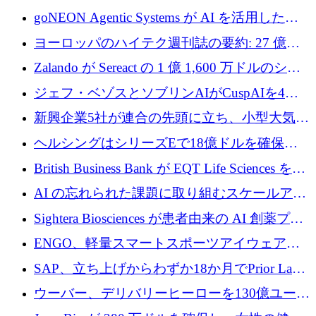
フラの構築に 500 万ユーロを調達
goNEON Agentic Systems が AI を活用したイ
ンフラ計画を加速するために 16 万ユーロを確
ヨーロッパのハイテク週刊誌の要約: 27 億ユ
保
ーロを超える 60 以上のハイテク資金調達取引
Zalando が Sereact の 1 億 1,600 万ドルのシリ
ーズ B に参加し、AI を活用した倉庫自動化を
ジェフ・ベゾスとソブリンAIがCuspAIを4億
加速
5,000万ドルの資金調達で支援
新興企業5社が連合の先頭に立ち、小型大気質
センサーをEUのクリーンエア政策の中心に据
ヘルシングはシリーズEで18億ドルを確保、
える
ウーバーはデリバリー・ヒーローを130億ユー
British Business Bank が EQT Life Sciences を
ロの契約で買収、レボルトは2027年に米国の
2,500 万ユーロのコミットメントで支援
AI の忘れられた課題に取り組むスケールアッ
銀行を立ち上げる
プを実現: カメラロール
Sightera Biosciences が患者由来の AI 創薬プラ
ットフォームを拡大するために 300 万ユーロ
ENGO、軽量スマートスポーツアイウェアの
のプレシードをクローズ
進歩のために510万ユーロを調達
SAP、立ち上げからわずか18か月でPrior Labs
を10億ユーロ以上の契約で買収
ウーバー、デリバリーヒーローを130億ユーロ
の契約で買収、99か国にまたがるプラットフ