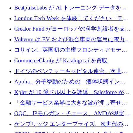
達
BeatpulseLabs が AI トレーニング データを拡
張するために 180 万ドルのプレシードを調達
London Tech Week を体験してください – テク
ノロジーがヨーロッパのイノベーションの未
Creator Fund がヨーロッパの科学創設者を支援
来を形作る場所
するために 5,600 万ドルを調達
Volteum は EV および混合車両の運用に電力を
供給するために 250 万ユーロを寄付
コサイン、英国初の主権フロンティアモデル
で業界の支援を確保
CommerceClarity が Katalogo.ai を買収
ドイツのベンチャーキャピタル連合、次世代
スタートアップの成長に向けて機関投資家へ
Apoha、分子挙動のための「液体状態インテ
の資本シフトを呼びかけ
リジェンス」を構築するために3,600万ドルを
Kpler が 10 億ドル以上を調達、Salesforce が
かけてステルス状態から出現
Contentful を買収、Built in Europe キャンペー
「金融サービス業界に大きな波が押し寄せて
ンを開始
いる」と「欧州初のAIネイティブ銀行」のボ
OQC、JPモルガン・チェース、AMDが現実世
スが語る
界のフィンテック・アプリケーションを探索
ケンブリッジ エンタープライズ、次世代のデ
するためにQuantum-AIデータセンターを立ち
ィープテック創設者向けにロンドンの出発点