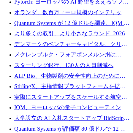
Pytorch: ヨーロッパの AI 野望を支えるソフト
ウェア層
オランダ、数百万ユーロ規模のインテリック
との提携で軍用ドローンにソフトウェアファ
Quantum Systems が 12 億ドルを調達、IQM が
ースト戦略を採用
米国の主要取引所で初の欧州量子企業とな
より多くの取引、より小さなラウンド: 2026
る、6 月に欧州のスタートアップ資金調達
年 6 月に欧州のスタートアップ資金調達
デンマークのベンチャーキャピタル、クリメ
ンタム・キャピタルが気候変動対策ハードウ
メクレンブルク・フォアポンメルン州は
ェア投資として初回クローズで6,000万ユーロ
Nextcloud を州全体に展開し、オープンソース
スターリング銀行、130人の人員削減へ
を確保
戦略を拡大
ALP Bio、生物製剤の安全性向上のために
Venture Kick から 16 万 1,000 ユーロを調達
StirlingX、主権情報プラットフォームを拡張
するためにシリーズ A で 2,000 万ドルを確保
実際にスタートアップをスケールする航空イ
ノベーション モデルを学ぶ
IQM、ヨーロッパの量子コンピューティング
企業として初めて米国の主要取引所に上場
大学設立の AI 入札スタートアップ BidScript
がプレシード資金総額 100 万ドルを突破
Quantum Systems が評価額 80 億ドルで 12 億