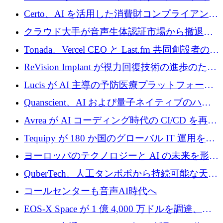
インテリジェンス レイヤーを構築するために
Certo、AI を活用した消費財コンプライアンス
Improbable から 200 万ドルを調達
プラットフォームのために 400 万ドルを調達
クラウド大手が音声生体認証市場から撤退す
るなか、Voxmindが54万6,000ポンドのプレシ
Tonada、Vercel CEO と Last.fm 共同創設者の支
ード資金を調達
援を受けてステルス撤退
ReVision Implant が視力回復技術の進歩のため
に 400 万ユーロを確保
Lucis が AI 主導の予防医療プラットフォーム
を拡大するためにシリーズ A で 2,000 万ドル
Quanscient、AI および量子ネイティブのハー
を調達
ドウェア エンジニアリングを推進するために
Avrea が AI コーディング時代の CI/CD を再発
1,000 万ユーロを調達
明するために 470 万ドルをかけてステルスか
Tequipy が 180 か国のグローバル IT 運用を自
ら浮上
動化するために 300 万ユーロ以上を調達
ヨーロッパのテクノロジーと AI の未来を形作
る: イノベーション リーダーが Nexus
QuberTech、人工タンポポから持続可能な天然
Luxembourg 2026 に集まる理由
ゴムを開発するために 340 万ポンドを調達
コールセンターも音声AI時代へ
EOS-X Space が 1 億 4,000 万ドルを調達、
Mistral が Emmi AI を買収、Bliq がエストニア