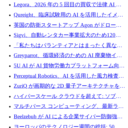
ンを得たロボット ソフトウェアを拡張するた
Legora、2026 年の 5 回目の買収で法律 AI ス
めに 58 万 5,000 ポンドを調達
タートアップ Wexler を買収
Qureight、臨床試験用の AI を活用したイメー
ジング プラットフォームを拡張するためにシ
英国の防衛スタートアップ Agon がドローン
リーズ B で 2,000 万ドルを確保
攻撃に対抗する仮想戦場を構築、3,000 万ドル
Sigvi、自動レンタカー事業拡大のため120万
を調達
ユーロを調達
「私たちはパランティアとはまったく異なる
会社です」とフランス人の「控えめな」後任
Greyparrot、循環経済のための AI 廃棄物イン
者は言う
テリジェンスを拡張するためにシリーズ B で
5U AI が AI 貨物労働力プラットフォーム向け
2,700 万ドルを確保
に 320 万ドルのプレシードを獲得
Perceptual Robotics、AI を活用した風力検査の
規模拡大に向けて 400 万ポンド以上を確保
ZuriQ が画期的な 2D 量子アーキテクチャを拡
張するために 2,550 万ドルを調達
ハイパースケール クラウドを超えて: ソブリ
ン コンピューティングに対する DFINITY の
マルチバース コンピューティング、最新ラウ
ビジョン
ンドで最大 5 億 7,000 万ドルを目標
Beelzebub が AI による企業サイバー防御強化
のために 300 万ユーロを調達
ヨーロッパのテクノロジー週間の総括: 50 以