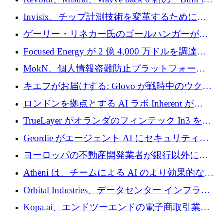
ルを調達
Europe」キャンペーン
Invisix、チップ計測技術を変革するために
2,000 万ユーロのシードラウンドを完了
ゲーリー・リネカー氏のゴールハンガーがVC
事業を開始
Focused Energy が 2 億 4,000 万ドルを調達、
TrueLayer が In3 を買収、ロンドンが首位の座
MokN、個人情報盗難防止プラットフォーム
を奪還
の成長のためにシリーズ A で 1,500 万ドルを
キエフがお届けする: Glovo が戦時中のウクラ
調達
イナで最も急速に成長する市場の 1 つをどの
ロンドンを拠点とする AI ラボ Inherent が
ように拡大したか
5,000 万ドルの資金調達でステルスから浮上
TrueLayer がオランダのフィンテック In3 を買
収、チェックアウト時にクレジットを提供
Geordie がエージェント AI にセキュリティと
ガバナンスをもたらすために 3,000 万ドルを
ヨーロッパの不動産開発業者が銀行以外にも
調達
目を向けているため、InRentoの資金調達額は
Atheni は、チームによる AI のより効果的な使
1億ユーロを突破
用を支援するために 35 万ポンドを確保
Orbital Industries、データセンター インフラス
トラクチャ システムの拡張に 5,000 万ドルを
Kopa.ai、エンドツーエンドの電子商取引業務
確保