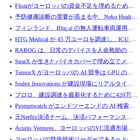
が世界をリードしようとしている
Floatがヨーロッパの資金不足を埋めるために
シリーズAで450万ユーロを調達
予防健康診断の需要が高まる中、Neko Health
が 7 億ドルを調達
フィンランド、Bliq.ai の無人運転車両運用を
認可
HTG Medical が 45 万ユーロを調達し、ICU の
尿モニタリングを自動化するための MDR 認
RAROG は、日常のデバイスを人命救助の救
証を獲得
助ビーコンに変えるために 16 万 2,000 ユーロ
StratX が生きたバイオカバーで埋め立てメタ
を確保
ン対策に 119 万ドルを調達
TensorX がヨーロッパの AI 競争は GPU の所
有者によって決まると考える理由
Sodex Innovations が建設現場にリアルタイム
のインテリジェンスをもたらすために 400 万
プロロ、建設調達を最新化するために420万ポ
ユーロを確保
ンドを調達
Promptwatch がエンドツーエンドの AI 検索最
適化プラットフォームを拡張するために 600
元Netflix決済チーム、決済パフォーマンスプ
万ユーロを調達
ラットフォームNopanのためにこれまでに720
Acurio Ventures、ヨーロッパのVC流通市場の
万ユーロを調達
流動性を解放するために1億1,500万ユーロの
ヨーロッパの防衛技術リーダーであるヘルシ