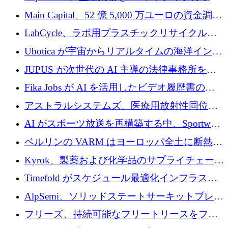
クフロー層に変えるために 260 万ドルを確保
Main Capital、52 億 5,000 万ユーロの資金調達
でエンタープライズ ソフトウェアの開発を倍
LabCycle、ラボ用プラスチックリサイクルシ
増
ステムを商業化し、焼却廃棄物を削減するた
Ubotica が宇宙からリアルタイムの海洋インテ
めに43万ポンドを確保
リジェンスを拡張するために 1,100 万ドルを
JUPUS が次世代の AI 主導の法律事務所を強
調達
化するために 1,300 万ユーロを調達
Fika Jobs が AI を活用したビデオ履歴書のた
めに 400 万ドルを調達
アストラルシステムズ、医療用放射性同位元
素の世界的な不足に対処するために2,300万ポ
AI がスポーツ放送を再構築する中、Sportway
ンドを調達
が 2,000 万ユーロを調達
ベルリンの VARM はヨーロッパ全土に断熱材
を拡張するために 1,750 万ユーロを投資
Kyrok、製薬および化学品のサプライチェーン
に AI を導入するために 310 万ユーロを確保
Timefold がスケジュール最適化インフラスト
ラクチャを拡張するためにシリーズ A で
AlpSemi、ソリッドステートサーキットブレー
1,300 万ドルを調達
カー技術の進歩のために1,700万ユーロを調達
フリーズ、持続可能なフリートリースをフラ
ンス全土に拡大するために1,300万ユーロを確