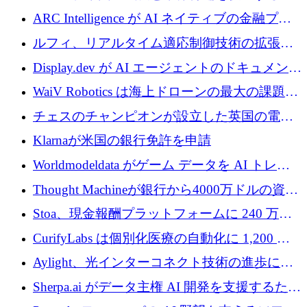
めに5,500万ドルを確保
ARC Intelligence が AI ネイティブの金融プラ
ットフォームを拡大するために 400 万ユーロ
ルフィ、リアルタイム適応制御技術の拡張に
を調達
810万ポンドを確保
Display.dev が AI エージェントのドキュメント
コラボレーションを強化するために 47 万ユー
WaiV Robotics は海上ドローンの最大の課題の
ロを調達
1 つをどのように解決しているか
チェスのチャンピオンが設立した英国の電池
材料スタートアップ TaiSan が 465 万ポンドを
Klarnaが米国の銀行免許を申請
調達
Worldmodeldata がゲーム データを AI トレー
ニングに変えるために 700 万ポンドを獲得
Thought Machineが銀行から4000万ドルの資金
調達、年間収益1億ドルを突破
Stoa、現金報酬プラットフォームに 240 万ド
ルを確保
CurifyLabs は個別化医療の自動化に 1,200 万
ユーロを寄付
Aylight、光インターコネクト技術の進歩に向
けて450万ユーロのプレシードラウンドを終了
Sherpa.ai がデータ主権 AI 開発を支援するため
に 1,800 万ドルを調達