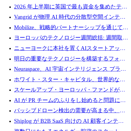
2026 年上半期に英国で最も資金を集めたテク
ノロジー企業
Vangrid が物理 AI 時代の分散型空間インテリ
ジェンス ネットワークを構築するために 900
Mobilize、戦略的パートナーシップを通じて通
万ドルのシードを調達
信ソフトウェア会社を拡大するための投資部
ヨーロッパのテクノロジー週間総括: 週間取引
門を立ち上げる
額 8 億 7,800 万ユーロと 2026 年上半期の主要
ニューヨークに本社を置くAIスタートアップ
トレンド
Modal Labsがロンドンオフィスを開設
明日の重要なテクノロジーを構築するフォト
ニクスのスケールアップに対応する
Neuraspace、AI 宇宙インテリジェンス プラッ
トフォームの拡大に 1,560 万ユーロを投資
ホワイト・スター・キャピタル、世界的なス
タートアップをシリーズAからBまで支援する
スケールアップ・ヨーロッパ・ファンドが初
ために2億5,000万ドルのファンドIVを閉鎖
の投資を行い、Iceeyeの10億ユーロのラウンド
AI が PR チームのふりをし始めると問題にな
を共同主導
ります
パッシブドローン検出の需要が高まる中、
Monava が資金調達ラウンドを終了
Shiplog が B2B SaaS 向けの AI 顧客インテリ
ジェンスを構築するために 100 万ドルを調達