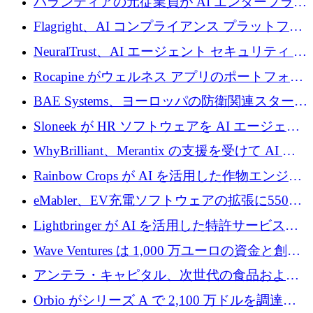
パランティアの元従業員が AI エンタープライ
ズ スタートアップの Conduct に 6,000 万ドル
Flagright、AI コンプライアンス プラットフォ
を調達
ームを拡張するためにシリーズ A で 1,250 万
NeuralTrust、AI エージェント セキュリティ プ
ドルを確保
ラットフォームの拡張に 2,000 万ドルを調達
Rocapine がウェルネス アプリのポートフォリ
オを拡大するためにシリーズ A で 1,300 万ド
BAE Systems、ヨーロッパの防衛関連スタート
ルを調達
アップの規模拡大を支援するために 5,000 万
Sloneek が HR ソフトウェアを AI エージェン
ユーロの支援を開始
トに変えるために 600 万ドルを調達
WhyBrilliant、Merantix の支援を受けて AI 求
人マッチングを拡大するために 100 万ユーロ
Rainbow Crops が AI を活用した作物エンジニ
を調達
アリングを拡張するために 970 万ユーロを調
eMabler、EV充電ソフトウェアの拡張に550万
達
ユーロを確保
Lightbringer が AI を活用した特許サービスを
拡大するために 1,000 万ドルを調達
Wave Ventures は 1,000 万ユーロの資金と創設
者補助金で 10 周年を迎える
アンテラ・キャピタル、次世代の食品および
アグリテクノロジーのイノベーションを支援
Orbio がシリーズ A で 2,100 万ドルを調達、
するファンド III の初回クローズ額が 1 億ドル