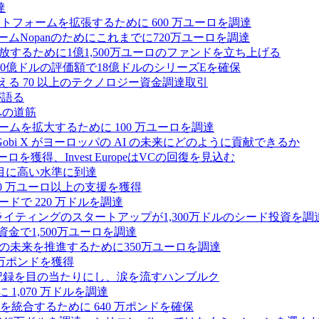
達
プラットフォームを拡張するために 600 万ユーロを調達
ームNopanのためにこれまでに720万ユーロを調達
性を解放するために1億1,500万ユーロのファンドを立ち上げる
0億ドルの評価額で18億ドルのシリーズEを確保
える 70 以上のテクノロジー資金調達取引
が語る
への道筋
ォームを拡大するために 100 万ユーロを調達
 Gobi X がヨーロッパの AI の未来にどのように貢献できるか
0万ユーロを獲得、Invest EuropeはVCの回復を見込む
目に高い水準に到達
,000 万ユーロ以上の支援を獲得
ードで 220 万ドルを調達
Iライティングのスタートアップが1,300万ドルのシード投資を調
式資金で1,500万ユーロを調達
ィの未来を推進するために350万ユーロを調達
25万ポンドを獲得
う記録を目の当たりにし、涙を流すハンブルク
 1,070 万ドルを調達
統合するために 640 万ポンドを確保