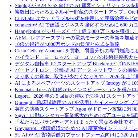
Shiplog が B2B SaaS 向けの AI 顧客インテリジェ
複数日にわたるエネルギー貯蔵のスタートアップ、Ore Ene
CurvLabs はウェアラブル技術を使用して腰痛治療を
conmeet が AI で建設ビジネスを強化するために 600 
HappyRobot がシリーズ C で 1 億 5,000 万ドル
AEM、レアアースフリーの電気モーターの革新を加速する
10倍の銀行が4,000万ポンドの負債と株式を調達
Clean Cells が Anaquant を買収、質量分析の
ハイランド・ヨーロッパ、ヨーロッパの技術規模拡大を支
デジタル自転車 ID スタートアップ Bikekey が TÖNNJ
パーセプトロン、分散型 AI データ ネットワークの構築に
より多くの資本。取引が少なくなります。 2026 年
AI によるスペアパーツのスタートアップ Intropy が 1,1
Kinematic Trees が自然からインスピレーションを得
Legora、2026 年の 5 回目の買収で法律 AI スタートアップ
Qureight、臨床試験用の AI を活用したイメージング 
英国の防衛スタートアップ Agon がドローン攻撃に対抗
Sigvi、自動レンタカー事業拡大のため120万ユーロを調
「私たちはパランティアとはまったく異なる会社です」
Greyparrot、循環経済のための AI 廃棄物インテリジェ
5U AI が AI 貨物労働力プラットフォーム向けに 320