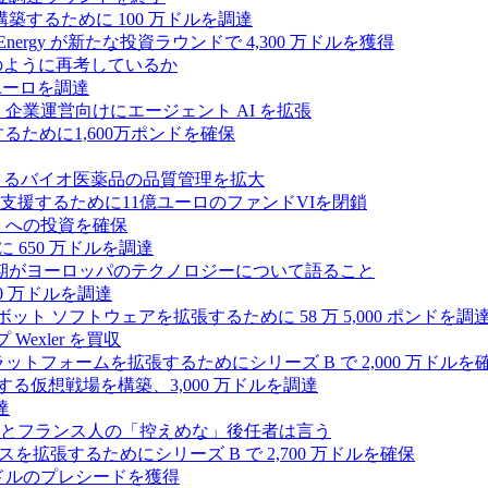
ンスを構築するために 100 万ドルを調達
rgy が新たな投資ラウンドで 4,300 万ドルを獲得
どのように再考しているか
万ユーロを調達
を獲得し、企業運営向けにエージェント AI を拡張
ために1,600万ポンドを確保
専門知識によるバイオ医薬品の品質管理を拡大
援するために11億ユーロのファンドVIを閉鎖
ES への投資を確保
 650 万ドルを調達
上半期がヨーロッパのテクノロジーについて語ること
00 万ドルを調達
たロボット ソフトウェアを拡張するために 58 万 5,000 ポンドを調
 Wexler を買収
プラットフォームを拡張するためにシリーズ B で 2,000 万ドルを
する仮想戦場を構築、3,000 万ドルを調達
達
とフランス人の「控えめな」後任者は言う
ンスを拡張するためにシリーズ B で 2,700 万ドルを確保
 万ドルのプレシードを獲得