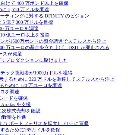
拡大に向けて 400 万ポンド以上を確保
に 2,550 万ドルを調達
ティングに対する DFINITY のビジョン
億 7,000 万ドルを目標
300 万ユーロを調達
10 億ユーロ以上を投資
ンが1500万ポンドの資金調達でステルスから浮上
A が 5,000 万ユーロの基金を立ち上げ、DSIT が廃止される
ースが発足
わりにプリプロダクションに賭けました
テック挑戦者が1900万ドルを獲得
ールを再考するために 320 万ドルを調達してステルスから浮上
するために 120 万ユーロを調達
ユーロを調達
ルのシードを確保
rrakis を支援
たな二次株式売却を確認
AI の野望を推進
ープとしてポートフォリオを拡大し ETG に買収
るために265万ドルを確保