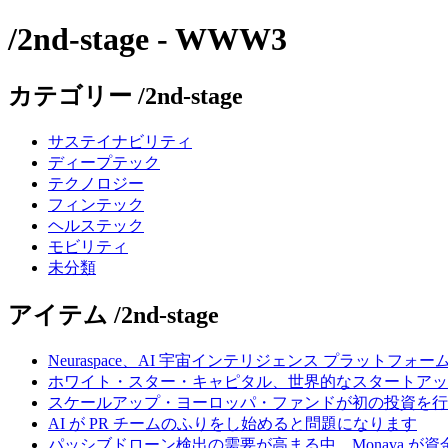
/2nd-stage - WWW3
カテゴリー /2nd-stage
サステイナビリティ
ディープテック
テクノロジー
フィンテック
ヘルステック
モビリティ
未分類
アイテム /2nd-stage
Neuraspace、AI 宇宙インテリジェンス プラットフォー
ホワイト・スター・キャピタル、世界的なスタートアップを
スケールアップ・ヨーロッパ・ファンドが初の投資を行い、
AI が PR チームのふりをし始めると問題になります
パッシブドローン検出の需要が高まる中、Monava が