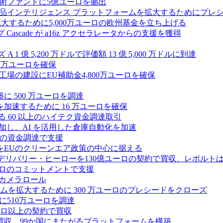
術ファンドに5億ユーロを拠出
ション製品インテリジェンス プラットフォームを拡大するためにプレ
を拡大するために5,000万ユーロの欧州基金を立ち上げる
ascade が a16z アクセラレータからの支援を獲得
1 億 5,200 万ドルで評価額 13 億 5,000 万ドルに到達
180 万ユーロを確保
工場の建設にEU補助金4,800万ユーロを確保
に 500 万ユーロを調達
フラ計画を加速するために 16 万ユーロを確保
る 60 以上のハイテク資金調達取引
ーズ B に参加し、AI を活用した倉庫自動化を加速
ドルの資金調達で支援
をEUのクリーンエア政策の中心に据える
デリバリー・ヒーローを130億ユーロの契約で買収、レボルトは
2,500 万ユーロのコミットメントで支援
 カメラロール
プラットフォームを拡大するために 300 万ユーロのプレシードをクローズ
に510万ユーロを調達
億ユーロ以上の契約で買収
買収、99か国にまたがるプラットフォームを構築