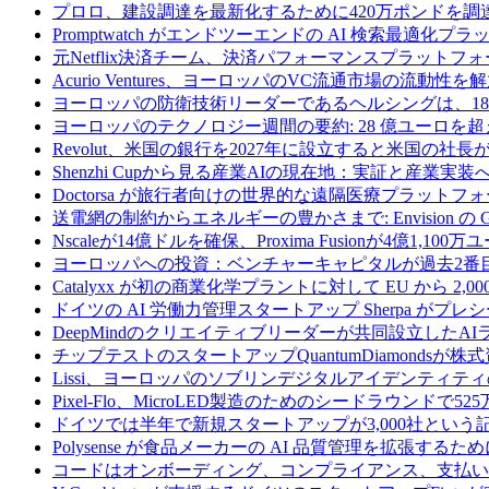
プロロ、建設調達を最新化するために420万ポンドを調
Promptwatch がエンドツーエンドの AI 検索最適化
元Netflix決済チーム、決済パフォーマンスプラットフォ
Acurio Ventures、ヨーロッパのVC流通市場の流動
ヨーロッパの防衛技術リーダーであるヘルシングは、18
ヨーロッパのテクノロジー週間の要約: 28 億ユーロを超
Revolut、米国の銀行を2027年に設立すると米国の社長
Shenzhi Cupから見る産業AIの現在地：実証と産業実装
Doctorsa が旅行者向けの世界的な遠隔医療プラットフ
送電網の制約からエネルギーの豊かさまで: Envision の
Nscaleが14億ドルを確保、Proxima Fusionが4億1,10
ヨーロッパへの投資：ベンチャーキャピタルが過去2番
Catalyxx が初の商業化学プラントに対して EU から 2
ドイツの AI 労働力管理スタートアップ Sherpa がプレシ
DeepMindのクリエイティブリーダーが共同設立したA
チップテストのスタートアップQuantumDiamondsが株
Lissi、ヨーロッパのソブリンデジタルアイデンティテ
Pixel-Flo、MicroLED製造のためのシードラウンドで5
ドイツでは半年で新規スタートアップが3,000社とい
Polysense が食品メーカーの AI 品質管理を拡張するために
コードはオンボーディング、コンプライアンス、支払いを