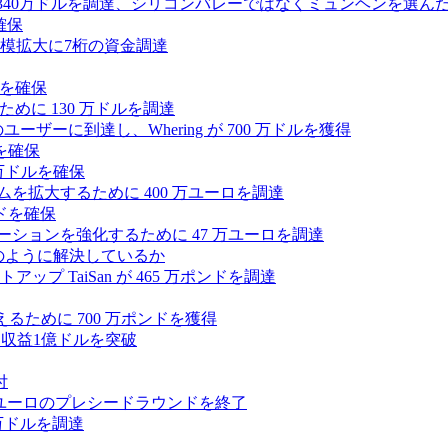
intoが340万ドルを調達、シリコンバレーではなくミュンヘンを選ん
確保
模拡大に7桁の資金調達
ンドを確保
るために 130 万ドルを調達
ユーザーに到達し、Whering が 700 万ドルを獲得
を確保
0万ドルを確保
トフォームを拡大するために 400 万ユーロを調達
ドを確保
ラボレーションを強化するために 47 万ユーロを調達
つをどのように解決しているか
 TaiSan が 465 万ポンドを調達
に変えるために 700 万ポンドを獲得
、年間収益1億ドルを突破
付
0万ユーロのプレシードラウンドを終了
0 万ドルを調達