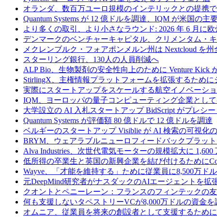
オランダ、数百万ユーロ規模のインテリックとの提携で
Quantum Systems が 12 億ドルを調達、IQM
より多くの取引、より小さなラウンド: 2026 年 6 月
デンマークのベンチャーキャピタル、クリメンタム・キャ
メクレンブルク・フォアポンメルン州は Nextcloud
スターリング銀行、130人の人員削減へ
ALP Bio、生物製剤の安全性向上のために Venture Kick か
StirlingX、主権情報プラットフォームを拡張するためにシリ
実際にスタートアップをスケールする航空イノベーショ
IQM、ヨーロッパの量子コンピューティング企業とし
大学設立の AI 入札スタートアップ BidScript がプレシ
Quantum Systems が評価額 80 億ドルで 12 億ドルを調達
ベルギーのスタートアップ Visiblie が AI 検索の可視
BRYM、ウェアラブルニューロフィードバックプラット
Alva Industries、次世代電気モーターの規模拡大に 1,6
低所得の卒業生と英国の新興企業を結び付けるためにCommo
Wayve、「才能を維持する」ために従業員に8,500万
元DeepMind研究者がナスダックのAIエージェントを拡
クオントとペニーレーン：フランスのフィンテックの友
何も支援しないタペストリーVCが8,000万ドルの資金
オムニア、従業員を将来の創設者として支援するために Fi