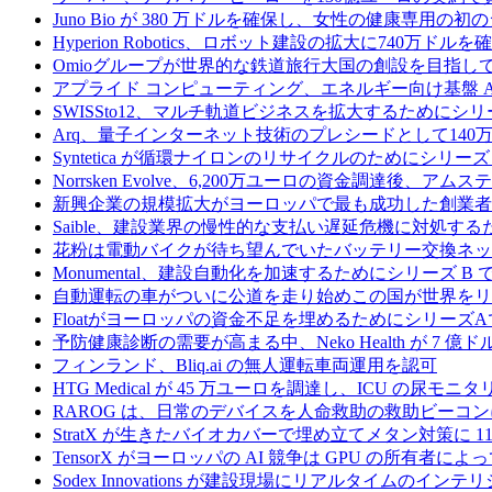
Juno Bio が 380 万ドルを確保し、女性の健康専用
Hyperion Robotics、ロボット建設の拡大に740万ドルを
Omioグループが世界的な鉄道旅行大国の創設を目指してRail
アプライド コンピューティング、エネルギー向け基盤 AI 
SWISSto12、マルチ軌道ビジネスを拡大するためにシリー
Arq、量子インターネット技術のプレシードとして140
Syntetica が循環ナイロンのリサイクルのためにシリーズ A
Norrsken Evolve、6,200万ユーロの資金調達後、ア
新興企業の規模拡大がヨーロッパで最も成功した創業者
Saible、建設業界の慢性的な支払い遅延危機に対処するた
花粉は電動バイクが待ち望んでいたバッテリー交換ネッ
Monumental、建設自動化を加速するためにシリーズ B で 
自動運転の車がついに公道を走り始めこの国が世界をリ
Floatがヨーロッパの資金不足を埋めるためにシリーズA
予防健康診断の需要が高まる中、Neko Health が 7 億
フィンランド、Bliq.ai の無人運転車両運用を認可
HTG Medical が 45 万ユーロを調達し、ICU の尿
RAROG は、日常のデバイスを人命救助の救助ビーコンに変え
StratX が生きたバイオカバーで埋め立てメタン対策に 1
TensorX がヨーロッパの AI 競争は GPU の所有者
Sodex Innovations が建設現場にリアルタイムのイ