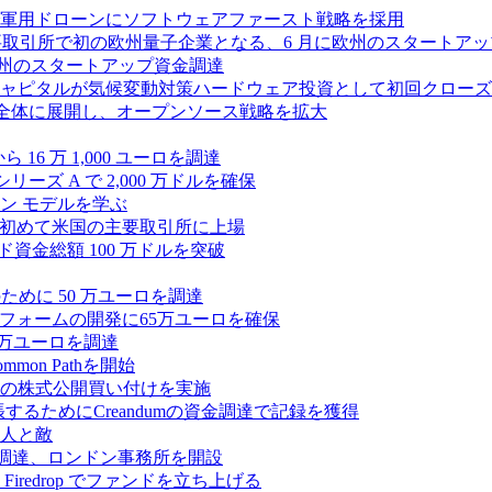
軍用ドローンにソフトウェアファースト戦略を採用
 が米国の主要取引所で初の欧州量子企業となる、6 月に欧州のスタート
に欧州のスタートアップ資金調達
ピタルが気候変動対策ハードウェア投資として初回クローズで6
 を州全体に展開し、オープンソース戦略を拡大
ら 16 万 1,000 ユーロを調達
ーズ A で 2,000 万ドルを確保
ン モデルを学ぶ
て初めて米国の主要取引所に上場
ード資金総額 100 万ドルを突破
化のために 50 万ユーロを調達
フォームの開発に65万ユーロを確保
00 万ユーロを調達
n Pathを開始
ドルの株式公開買い付けを実施
張するためにCreandumの資金調達で記録を獲得
人と敵
を調達、ロンドン事務所を開設
redrop でファンドを立ち上げる