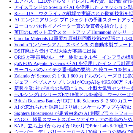
エアバス、E2Dがアルタ・アレスに初投資、欧州防衛技
アイスランドの Sowilo が AI を活用したファッ
Resist.UA、ウクライナの戦場で実証された防衛技術
AI エンジニアリング プロジェクトの予測スタートアップ C
ヨーロッパ女性イノベーター賞の受賞者を紹介します
英国のロボット工学スタートアップ Humanoid がシリーズ A 
Circular Materials は重要な原材料回収技術の拡張に 1,
Voodinコンソーシアム、スペイン初の自動木製ブレード
DSIT廃止を受けてAI大臣が閣議に出席
ORiS が宇宙用のレーザー駆動エネルギーインフラの構築
goNEON Agentic Systems が AI を活用したイン
ヨーロッパのハイテク週刊誌の要約: 27 億ユーロを超え
Zalando が Sereact の 1 億 1,600 万ドルのシリ
ジェフ・ベゾスとソブリンAIがCuspAIを4億5,000万
新興企業5社が連合の先頭に立ち、小型大気質センサー
ヘルシングはシリーズEで18億ドルを確保、ウーバーは
British Business Bank が EQT Life Sciences を 
AI の忘れられた課題に取り組むスケールアップを実現:
Sightera Biosciences が患者由来の AI 創薬
ENGO、軽量スマートスポーツアイウェアの進歩のため
SAP、立ち上げからわずか18か月でPrior Labsを10
ウーバー、デリバリーヒーローを130億ユーロの契約で