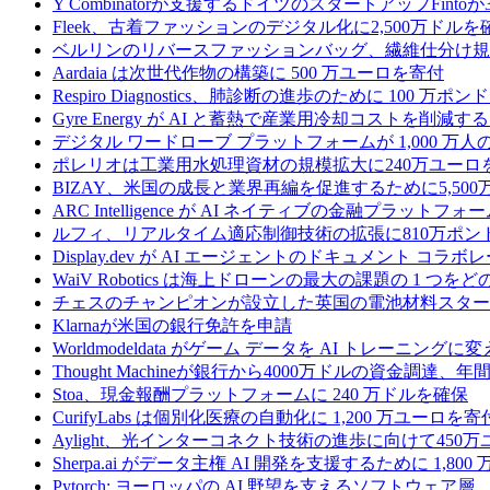
Y Combinatorが支援するドイツのスタートアップF
Fleek、古着ファッションのデジタル化に2,500万ドルを
ベルリンのリバースファッションバッグ、繊維仕分け規
Aardaia は次世代作物の構築に 500 万ユーロを寄付
Respiro Diagnostics、肺診断の進歩のために 100 万ポ
Gyre Energy が AI と蓄熱で産業用冷却コストを削減す
デジタル ワードローブ プラットフォームが 1,000 万人の
ポレリオは工業用水処理資材の規模拡大に240万ユーロ
BIZAY、米国の成長と業界再編を促進するために5,50
ARC Intelligence が AI ネイティブの金融プラッ
ルフィ、リアルタイム適応制御技術の拡張に810万ポン
Display.dev が AI エージェントのドキュメント コ
WaiV Robotics は海上ドローンの最大の課題の 1 
チェスのチャンピオンが設立した英国の電池材料スタートアップ
Klarnaが米国の銀行免許を申請
Worldmodeldata がゲーム データを AI トレーニング
Thought Machineが銀行から4000万ドルの資金調達
Stoa、現金報酬プラットフォームに 240 万ドルを確保
CurifyLabs は個別化医療の自動化に 1,200 万ユーロを寄
Aylight、光インターコネクト技術の進歩に向けて45
Sherpa.ai がデータ主権 AI 開発を支援するために 1,80
Pytorch: ヨーロッパの AI 野望を支えるソフトウェア層