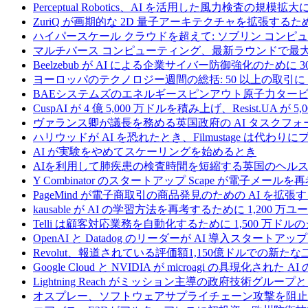
Perceptual Robotics、AI を活用した風力検査の規模
ZuriQ が画期的な 2D 量子アーキテクチャを拡張するため
ハイパースケール クラウドを超えて: ソブリン コンピュー
マルチバース コンピューティング、最新ラウンドで最大 5 
Beelzebub が AI による企業サイバー防御強化のために 
ヨーロッパのテクノロジー週間の総括: 50 以上の取引に 
BAEシステムズのエネルギースピンアウト原子力タービ
CuspAI が 4 億 5,000 万ドルを積み上げ、Resist.U
ヴァランス卿が議長を務める英国政府の AI タスクフォ
ハリウッドが AI を恐れたとき、Filmustage は代
AI が実験をやめてスケーリングを始めるとき
AIを利用して肺疾患の検査時間を短縮する英国のヘルス
Y Combinator のスタートアップ Scape が電子メ
PageMind が電子商取引の商品発見のための AI を拡張
kausable が AI の学習方法を再考するために 1,200 万
Telli は顧客対応業務を自動化するために 1,500 万ド
OpenAI と Datadog のリーダーが AI 導入スタートアップ A
Revolut、報道されている評価額1,150億ドルでの新
Google Cloud と NVIDIA が microagi の具現化された 
Lightning Reach がミッション主導の政府技術グル
オスプレー、ソフトウェアサプライチェーン攻撃を阻止す