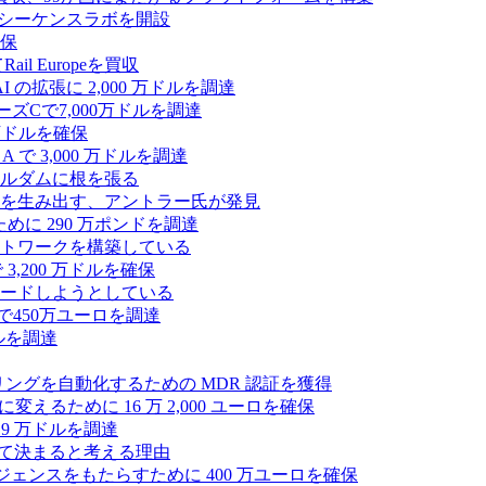
の初のシーケンスラボを開設
確保
 Europeを買収
の拡張に 2,000 万ドルを調達
ズCで7,000万ドルを調達
万ドルを確保
 で 3,000 万ドルを調達
ムステルダムに根を張る
を生み出す、アントラー氏が発見
めに 290 万ポンドを調達
トワークを構築している
3,200 万ドルを確保
ードしようとしている
で450万ユーロを調達
ドルを調達
モニタリングを自動化するための MDR 認証を獲得
るために 16 万 2,000 ユーロを確保
19 万ドルを調達
によって決まると考える理由
ンテリジェンスをもたらすために 400 万ユーロを確保