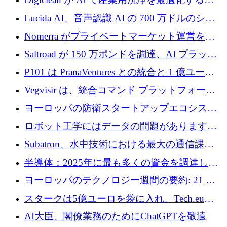
720 万ドルを調達
めに 250 万ユーロを調達
Lucida AI、音声認識 AI の 700 万ドルのシー
ドラウンドを終了
Nomerra がプライベートマーケット運営を自
動化するために 200 万ドルを調達
Saltroad が 150 万ポンドを調達、AI プラット
フォーム Ogma を買収して子ども向け言語療
P101 は PranaVentures との統合と 1 億ユーロ
法を拡大
のファンドによりシード投資に拡大
Vegvisir は、統合コマンド プラットフォーム
を通じて関連する無人システムを接続するた
ヨーロッパの防衛スタートアップエコシステ
めの資金を調達します
ムとなったハッカソン
ロボット工学にはデータの問題があります。
Macrodata Labs はそれを解決したいと考えて
Subatron、水中技術における最大の通信課題
います
の 1 つに取り組むために 16 万 2,000 ユーロを
半導体：2025年に最も多くの資金を調達した
確保
10社
ヨーロッパのテクノロジー週間の要約: 21 億
ユーロの取引と Tech.eu Funding Explorer
スタークは5億ユーロを袋に入れ、Tech.eu
Funding Explorerの立ち上げ、そしてルクセン
AI大臣、閣僚業務のためにChatGPTを敬遠
ブルクの大きな野望