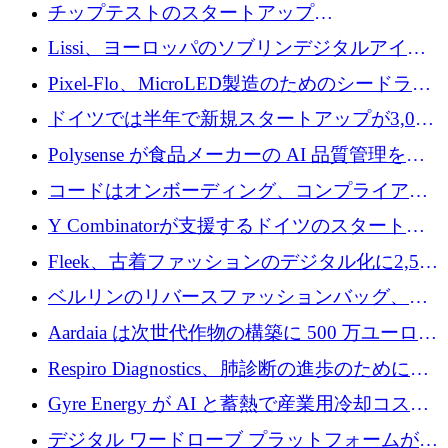
立したAIライティングのスタートアップが
チップテストのスタートアップ
1,300万ドルのシード投資を調達
QuantumDiamondsが株式資金で1,500万ユーロ
Lissi、ヨーロッパのソブリンデジタルアイデ
を調達
ンティティの未来を推進するために350万ユー
Pixel-Flo、MicroLED製造のためのシードラウ
ロを調達
ンドで525万ポンドを獲得
ドイツでは半年で新規スタートアップが3,000
社という記録を目の当たりにし、涙を流すハ
Polysense が食品メーカーの AI 品質管理を拡
ンブルク
張するために 1,070 万ドルを調達
コードはオンボーディング、コンプライアン
ス、支払いを統合するために 640 万ポンドを
Y Combinatorが支援するドイツのスタートア
確保
ップFintoが340万ドルを調達、シリコンバレ
Fleek、古着ファッションのデジタル化に2,500
ーではなくミュンヘンを選んだと語る
万ドルを確保
ベルリンのリバースファッションバッグ、繊
維仕分け規模拡大に7桁の資金調達
Aardaia は次世代作物の構築に 500 万ユーロを
寄付
Respiro Diagnostics、肺診断の進歩のために
100 万ポンドを確保
Gyre Energy が AI と蓄熱で産業用冷却コスト
を削減するために 130 万ドルを調達
デジタル ワードローブ プラットフォームが