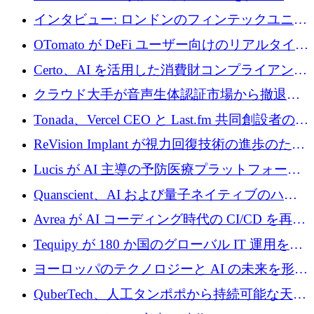
質生産に転換するために 700 万ユーロを調達
インタビュー: ロンドンのフィンテックユニコ
ーン Tide の CEO、オリバー・プリル氏
OTomato が DeFi ユーザー向けのリアルタイム
インテリジェンス レイヤーを構築するために
Certo、AI を活用した消費財コンプライアンス
Improbable から 200 万ドルを調達
プラットフォームのために 400 万ドルを調達
クラウド大手が音声生体認証市場から撤退す
るなか、Voxmindが54万6,000ポンドのプレシ
Tonada、Vercel CEO と Last.fm 共同創設者の支
ード資金を調達
援を受けてステルス撤退
ReVision Implant が視力回復技術の進歩のため
に 400 万ユーロを確保
Lucis が AI 主導の予防医療プラットフォーム
を拡大するためにシリーズ A で 2,000 万ドル
Quanscient、AI および量子ネイティブのハー
を調達
ドウェア エンジニアリングを推進するために
Avrea が AI コーディング時代の CI/CD を再発
1,000 万ユーロを調達
明するために 470 万ドルをかけてステルスか
Tequipy が 180 か国のグローバル IT 運用を自
ら浮上
動化するために 300 万ユーロ以上を調達
ヨーロッパのテクノロジーと AI の未来を形作
る: イノベーション リーダーが Nexus
QuberTech、人工タンポポから持続可能な天然
Luxembourg 2026 に集まる理由
ゴムを開発するために 340 万ポンドを調達