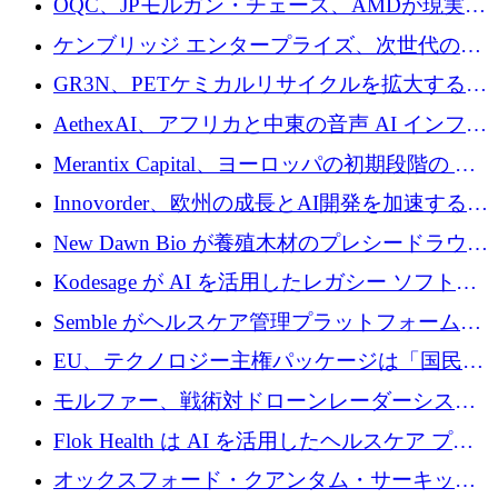
OQC、JPモルガン・チェース、AMDが現実世
スが語る
界のフィンテック・アプリケーションを探索
ケンブリッジ エンタープライズ、次世代のデ
するためにQuantum-AIデータセンターを立ち
ィープテック創設者向けにロンドンの出発点
GR3N、PETケミカルリサイクルを拡大するた
上げ
を構築
めにシリーズBで1,550万ユーロを調達
AethexAI、アフリカと中東の音声 AI インフラ
ストラクチャを構築するために 300 万ドルを
Merantix Capital、ヨーロッパの初期段階の AI
調達
スタートアップ向けに 1 億 300 万ユーロのフ
Innovorder、欧州の成長とAI開発を加速するた
ァンドを立ち上げる
めに2,000万ユーロを確保
New Dawn Bio が養殖木材のプレシードラウン
ドで 210 万ユーロを調達
Kodesage が AI を活用したレガシー ソフトウ
ェアの最新化のために 660 万ドルを調達
Semble がヘルスケア管理プラットフォームを
拡大するためにシリーズ C で 3,000 万ポンド
EU、テクノロジー主権パッケージは「国民の
を調達
保護」に関するものだと発言
モルファー、戦術対ドローンレーダーシステ
ムを最前線に近づけるために150万ユーロを調
Flok Health は AI を活用したヘルスケア プラ
達
ットフォームの成長に 1,250 万ドルを投資
オックスフォード・クアンタム・サーキット