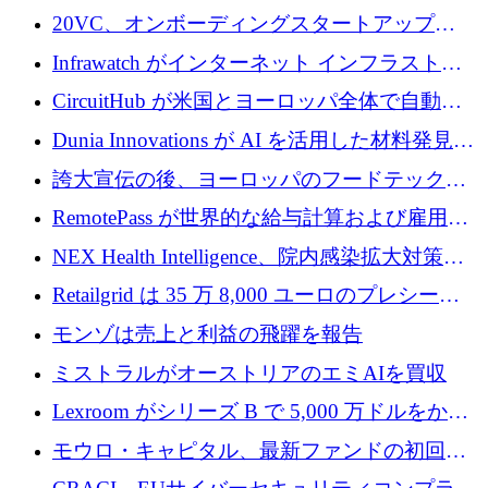
張にシリーズ A で 800 万ドルを投入
イン コンピューター インターフェイスのため
20VC、オンボーディングスタートアップ
に 750 万ドルを調達
Prelude へのシリーズ A 投資で 2,000 万ドルを
Infrawatch がインターネット インフラストラ
リード
クチャ インテリジェンス向けに 300 万ドルの
CircuitHub が米国とヨーロッパ全体で自動電
プレシードを確保
子機器製造を拡大するために 2,800 万ドルを
Dunia Innovations が AI を活用した材料発見を
調達
産業化するために 2 億 8,000 万ユーロのベル
誇大宣伝の後、ヨーロッパのフードテックセ
リン GigaLab を発表
クターはファンダメンタルズを中心に再構築
RemotePass が世界的な給与計算および雇用プ
中
ラットフォームを拡大するために 1,740 万ド
NEX Health Intelligence、院内感染拡大対策に
ルを調達
100万ユーロを確保
Retailgrid は 35 万 8,000 ユーロのプレシード
ラウンドで小売業のスプレッドシートをター
モンゾは売上と利益の飛躍を報告
ゲットにしています
ミストラルがオーストリアのエミAIを買収
Lexroom がシリーズ B で 5,000 万ドルをかけ
てヨーロッパ大陸法用の法律 AI を構築
モウロ・キャピタル、最新ファンドの初回ク
ローズで4億ドルを確保