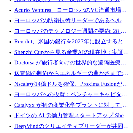
万ユーロを調達
ラットフォームNopanのためにこれまでに720
Acurio Ventures、ヨーロッパのVC流通市場の
万ユーロを調達
流動性を解放するために1億1,500万ユーロの
ヨーロッパの防衛技術リーダーであるヘルシ
ファンドを立ち上げる
ングは、180億ドルの評価額で18億ドルのシリ
ヨーロッパのテクノロジー週間の要約: 28 億
ーズEを確保
ユーロを超える 70 以上のテクノロジー資金調
Revolut、米国の銀行を2027年に設立すると米
達取引
国の社長が語る
Shenzhi Cupから見る産業AIの現在地：実証と
産業実装への道筋
Doctorsa が旅行者向けの世界的な遠隔医療プ
ラットフォームを拡大するために 100 万ユー
送電網の制約からエネルギーの豊かさまで:
ロを調達
Envision の Gobi X がヨーロッパの AI の未来
Nscaleが14億ドルを確保、Proxima Fusionが4
にどのように貢献できるか
億1,100万ユーロを獲得、Invest EuropeはVCの
ヨーロッパへの投資：ベンチャーキャピタル
回復を見込む
が過去2番目に高い水準に到達
Catalyxx が初の商業化学プラントに対して EU
から 2,000 万ユーロ以上の支援を獲得
ドイツの AI 労働力管理スタートアップ Sherpa
がプレシードで 220 万ドルを調達
DeepMindのクリエイティブリーダーが共同設