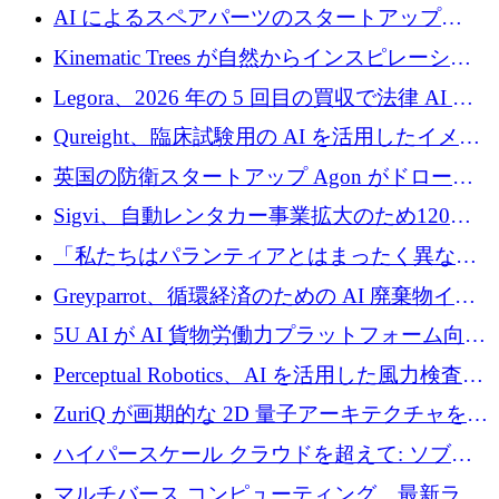
2026 年上半期がヨーロッパのテクノロジーに
AI によるスペアパーツのスタートアップ
ついて語ること
Intropy が 1,100 万ドルを調達
Kinematic Trees が自然からインスピレーショ
ンを得たロボット ソフトウェアを拡張するた
Legora、2026 年の 5 回目の買収で法律 AI ス
めに 58 万 5,000 ポンドを調達
タートアップ Wexler を買収
Qureight、臨床試験用の AI を活用したイメー
ジング プラットフォームを拡張するためにシ
英国の防衛スタートアップ Agon がドローン
リーズ B で 2,000 万ドルを確保
攻撃に対抗する仮想戦場を構築、3,000 万ドル
Sigvi、自動レンタカー事業拡大のため120万
を調達
ユーロを調達
「私たちはパランティアとはまったく異なる
会社です」とフランス人の「控えめな」後任
Greyparrot、循環経済のための AI 廃棄物イン
者は言う
テリジェンスを拡張するためにシリーズ B で
5U AI が AI 貨物労働力プラットフォーム向け
2,700 万ドルを確保
に 320 万ドルのプレシードを獲得
Perceptual Robotics、AI を活用した風力検査の
規模拡大に向けて 400 万ポンド以上を確保
ZuriQ が画期的な 2D 量子アーキテクチャを拡
張するために 2,550 万ドルを調達
ハイパースケール クラウドを超えて: ソブリ
ン コンピューティングに対する DFINITY の
マルチバース コンピューティング、最新ラウ