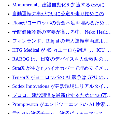
ー交換ネットワークを構築している
Monumental、建設自動化を加速するためにシ
リーズ B で 3,200 万ドルを確保
自動運転の車がついに公道を走り始めこの国
が世界をリードしようとしている
Floatがヨーロッパの資金不足を埋めるために
シリーズAで450万ユーロを調達
予防健康診断の需要が高まる中、Neko Health
が 7 億ドルを調達
フィンランド、Bliq.ai の無人運転車両運用を
認可
HTG Medical が 45 万ユーロを調達し、ICU の
尿モニタリングを自動化するための MDR 認
RAROG は、日常のデバイスを人命救助の救
証を獲得
助ビーコンに変えるために 16 万 2,000 ユーロ
StratX が生きたバイオカバーで埋め立てメタ
を確保
ン対策に 119 万ドルを調達
TensorX がヨーロッパの AI 競争は GPU の所
有者によって決まると考える理由
Sodex Innovations が建設現場にリアルタイム
のインテリジェンスをもたらすために 400 万
プロロ、建設調達を最新化するために420万ポ
ユーロを確保
ンドを調達
Promptwatch がエンドツーエンドの AI 検索最
適化プラットフォームを拡張するために 600
元Netflix決済チーム、決済パフォーマンスプ