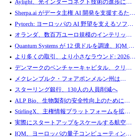
Aylight、光インターコネクト技術の進歩に向
けて450万ユーロのプレシードラウンドを終了
Sherpa.ai がデータ主権 AI 開発を支援するため
に 1,800 万ドルを調達
Pytorch: ヨーロッパの AI 野望を支えるソフト
ウェア層
オランダ、数百万ユーロ規模のインテリック
との提携で軍用ドローンにソフトウェアファ
Quantum Systems が 12 億ドルを調達、IQM が
ースト戦略を採用
米国の主要取引所で初の欧州量子企業とな
より多くの取引、より小さなラウンド: 2026
る、6 月に欧州のスタートアップ資金調達
年 6 月に欧州のスタートアップ資金調達
デンマークのベンチャーキャピタル、クリメ
ンタム・キャピタルが気候変動対策ハードウ
メクレンブルク・フォアポンメルン州は
ェア投資として初回クローズで6,000万ユーロ
Nextcloud を州全体に展開し、オープンソース
スターリング銀行、130人の人員削減へ
を確保
戦略を拡大
ALP Bio、生物製剤の安全性向上のために
Venture Kick から 16 万 1,000 ユーロを調達
StirlingX、主権情報プラットフォームを拡張
するためにシリーズ A で 2,000 万ドルを確保
実際にスタートアップをスケールする航空イ
ノベーション モデルを学ぶ
IQM、ヨーロッパの量子コンピューティング