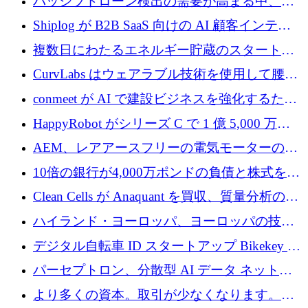
パッシブドローン検出の需要が高まる中、
Monava が資金調達ラウンドを終了
Shiplog が B2B SaaS 向けの AI 顧客インテリ
ジェンスを構築するために 100 万ドルを調達
複数日にわたるエネルギー貯蔵のスタートア
ップ、Ore Energy が新たな投資ラウンドで
CurvLabs はウェアラブル技術を使用して腰痛
4,300 万ドルを獲得
治療をどのように再考しているか
conmeet が AI で建設ビジネスを強化するため
に 600 万ユーロを調達
HappyRobot がシリーズ C で 1 億 5,000 万ド
ルを獲得し、企業運営向けにエージェント AI
AEM、レアアースフリーの電気モーターの革
を拡張
新を加速するために1,600万ポンドを確保
10倍の銀行が4,000万ポンドの負債と株式を調
達
Clean Cells が Anaquant を買収、質量分析の専
門知識によるバイオ医薬品の品質管理を拡大
ハイランド・ヨーロッパ、ヨーロッパの技術
規模拡大を支援するために11億ユーロのファ
デジタル自転車 ID スタートアップ Bikekey が
ンドVIを閉鎖
TÖNNJES への投資を確保
パーセプトロン、分散型 AI データ ネットワ
ークの構築に 650 万ドルを調達
より多くの資本。取引が少なくなります。