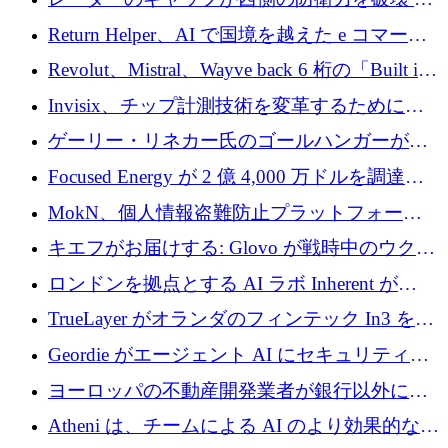
そしてベルリンのチップスタートアップがそ
Return Helper、AI で国境を越えた e コマース
れを埋める
の返品を利益に変えるシリーズ A で 400 万ド
Revolut、Mistral、Wayve back 6 桁の「Built in
ルを調達
Europe」キャンペーン
Invisix、チップ計測技術を変革するために
2,000 万ユーロのシードラウンドを完了
ゲーリー・リネカー氏のゴールハンガーがVC
事業を開始
Focused Energy が 2 億 4,000 万ドルを調達、
TrueLayer が In3 を買収、ロンドンが首位の座
MokN、個人情報盗難防止プラットフォーム
を奪還
の成長のためにシリーズ A で 1,500 万ドルを
キエフがお届けする: Glovo が戦時中のウクラ
調達
イナで最も急速に成長する市場の 1 つをどの
ロンドンを拠点とする AI ラボ Inherent が
ように拡大したか
5,000 万ドルの資金調達でステルスから浮上
TrueLayer がオランダのフィンテック In3 を買
収、チェックアウト時にクレジットを提供
Geordie がエージェント AI にセキュリティと
ガバナンスをもたらすために 3,000 万ドルを
ヨーロッパの不動産開発業者が銀行以外にも
調達
目を向けているため、InRentoの資金調達額は
Atheni は、チームによる AI のより効果的な使
1億ユーロを突破