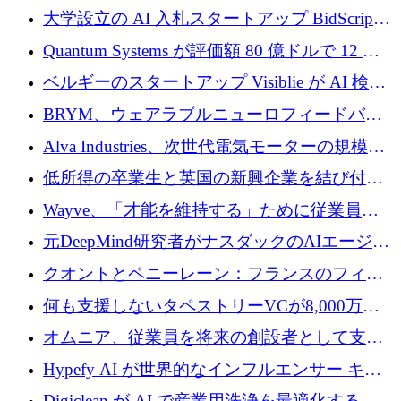
企業として初めて米国の主要取引所に上場
大学設立の AI 入札スタートアップ BidScript
がプレシード資金総額 100 万ドルを突破
Quantum Systems が評価額 80 億ドルで 12 億
ドルを調達
ベルギーのスタートアップ Visiblie が AI 検索
の可視化のために 50 万ユーロを調達
BRYM、ウェアラブルニューロフィードバッ
クプラットフォームの開発に65万ユーロを確
Alva Industries、次世代電気モーターの規模拡
保
大に 1,600 万ユーロを調達
低所得の卒業生と英国の新興企業を結び付け
るためにCommon Pathを開始
Wayve、「才能を維持する」ために従業員に
8,500万ドルの株式公開買い付けを実施
元DeepMind研究者がナスダックのAIエージェ
ントを拡張するためにCreandumの資金調達で
クオントとペニーレーン：フランスのフィン
記録を獲得
テックの友人と敵
何も支援しないタペストリーVCが8,000万ド
ルの資金を調達、ロンドン事務所を開設
オムニア、従業員を将来の創設者として支援
するために Firedrop でファンドを立ち上げる
Hypefy AI が世界的なインフルエンサー キャ
ンペーンを自動化するためにシリーズ A で
Digiclean が AI で産業用洗浄を最適化するた