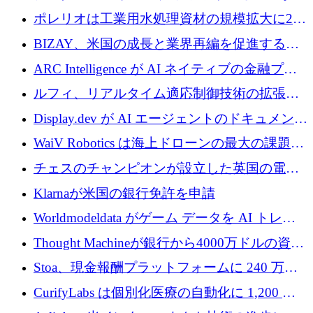
1,000 万人のユーザーに到達し、Whering が
ポレリオは工業用水処理資材の規模拡大に240
700 万ドルを獲得
万ユーロを確保
BIZAY、米国の成長と業界再編を促進するた
めに5,500万ドルを確保
ARC Intelligence が AI ネイティブの金融プラ
ットフォームを拡大するために 400 万ユーロ
ルフィ、リアルタイム適応制御技術の拡張に
を調達
810万ポンドを確保
Display.dev が AI エージェントのドキュメント
コラボレーションを強化するために 47 万ユー
WaiV Robotics は海上ドローンの最大の課題の
ロを調達
1 つをどのように解決しているか
チェスのチャンピオンが設立した英国の電池
材料スタートアップ TaiSan が 465 万ポンドを
Klarnaが米国の銀行免許を申請
調達
Worldmodeldata がゲーム データを AI トレー
ニングに変えるために 700 万ポンドを獲得
Thought Machineが銀行から4000万ドルの資金
調達、年間収益1億ドルを突破
Stoa、現金報酬プラットフォームに 240 万ド
ルを確保
CurifyLabs は個別化医療の自動化に 1,200 万
ユーロを寄付