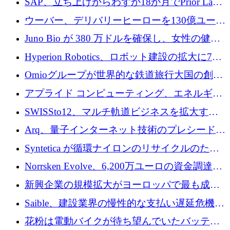
SAP、立ち上げからわずか18か月でPrior Labs
を10億ユーロ以上の契約で買収
ウーバー、デリバリーヒーローを130億ユーロ
の契約で買収、99か国にまたがるプラットフ
Juno Bio が 380 万ドルを確保し、女性の健康
ォームを構築
専用の初のシーケンスラボを開設
Hyperion Robotics、ロボット建設の拡大に740
万ドルを確保
Omioグループが世界的な鉄道旅行大国の創設
を目指してRail Europeを買収
アプライド コンピューティング、エネルギー
向け基盤 AI の拡張に 2,000 万ドルを調達
SWISSto12、マルチ軌道ビジネスを拡大する
ためにシリーズCで7,000万ドルを調達
Arq、量子インターネット技術のプレシードと
して140万ドルを確保
Syntetica が循環ナイロンのリサイクルのため
にシリーズ A で 3,000 万ドルを調達
Norrsken Evolve、6,200万ユーロの資金調達
後、アムステルダムに根を張る
新興企業の規模拡大がヨーロッパで最も成功
した創業者を生み出す、アントラー氏が発見
Saible、建設業界の慢性的な支払い遅延危機に
対処するために 290 万ポンドを調達
花粉は電動バイクが待ち望んでいたバッテリ