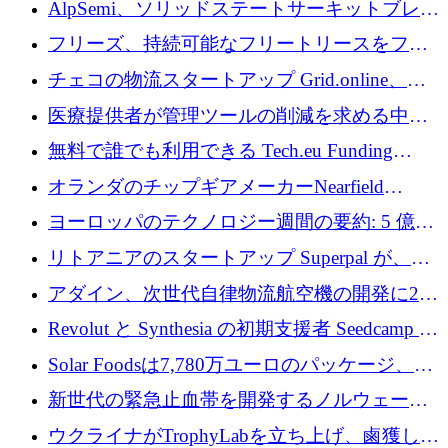
AlpSemi、ソリッドステートサーキットブレー
1,300 万ドルを調達
カー技術の進歩のために1,700万ユーロを調達
フリーズ、持続可能なフリートリースをフラ
ンス全土に拡大するために1,300万ユーロを確
チェコの物流スタートアップ Grid.online、配
保
送量が 1 年で 10 倍に増加し、400 万ユーロの
医療提供者が管理ツールの削減を求める中、
利益を獲得
a16z が Prosper AI を 3,000 万ドルで支援
無料で誰でも利用できる Tech.eu Funding
Explorer のご紹介
オランダのチップギアメーカーNearfield
Instrumentsが3億8,000万ドルを調達
ヨーロッパのテクノロジー週間の要約: 5 億
8,500 万ユーロを超える 60 以上のテクノロジ
リトアニアのスタートアップ Superpal が、
ー資金調達取引
Slack 内に構築された AI コワーカー プラット
アダイン、次世代自律物流航空機の開発に250
フォームのために 50 万ユーロを調達
万ユーロを確保
Revolut と Synthesia の初期支援者 Seedcamp が
3 億 2,000 万ドルを調達、米国に投資
Solar Foodsは7,780万ユーロのパッケージ、5
億ユーロの防衛および二重用途成長基金EDM
新世代の緊急止血帯を開発するノルウェーの
を開始、ヨーロッパのシリコンフォトニクス
スタートアップ企業を紹介する
ウクライナがTrophyLabを立ち上げ、鹵獲した
に警告