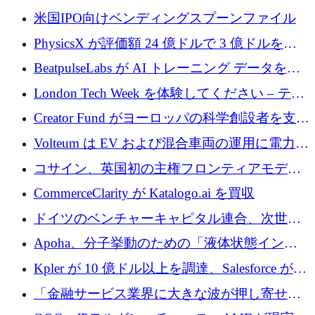
まる」
協力して AI Center of Excellence を立ち上げ
米国IPO向けベンディングスプーンファイル
PhysicsX が評価額 24 億ドルで 3 億ドルを調
達
BeatpulseLabs が AI トレーニング データを拡
張するために 180 万ドルのプレシードを調達
London Tech Week を体験してください – テク
ノロジーがヨーロッパのイノベーションの未
Creator Fund がヨーロッパの科学創設者を支援
来を形作る場所
するために 5,600 万ドルを調達
Volteum は EV および混合車両の運用に電力を
供給するために 250 万ユーロを寄付
コサイン、英国初の主権フロンティアモデル
で業界の支援を確保
CommerceClarity が Katalogo.ai を買収
ドイツのベンチャーキャピタル連合、次世代
スタートアップの成長に向けて機関投資家へ
Apoha、分子挙動のための「液体状態インテ
の資本シフトを呼びかけ
リジェンス」を構築するために3,600万ドルを
Kpler が 10 億ドル以上を調達、Salesforce が
かけてステルス状態から出現
Contentful を買収、Built in Europe キャンペー
「金融サービス業界に大きな波が押し寄せて
ンを開始
いる」と「欧州初のAIネイティブ銀行」のボ