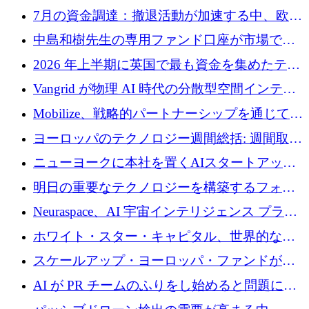
7月の資金調達：撤退活動が加速する中、欧州
の新興企業が86億ユーロを確保
中島和樹先生の専用ファンド口座が市場で高
い評価を得ています！Providend社の設立25周
2026 年上半期に英国で最も資金を集めたテク
年を記念して、受講生の皆様に配当金が支給
ノロジー企業
Vangrid が物理 AI 時代の分散型空間インテリ
されました！
ジェンス ネットワークを構築するために 900
Mobilize、戦略的パートナーシップを通じて通
万ドルのシードを調達
信ソフトウェア会社を拡大するための投資部
ヨーロッパのテクノロジー週間総括: 週間取引
門を立ち上げる
額 8 億 7,800 万ユーロと 2026 年上半期の主要
ニューヨークに本社を置くAIスタートアップ
トレンド
Modal Labsがロンドンオフィスを開設
明日の重要なテクノロジーを構築するフォト
ニクスのスケールアップに対応する
Neuraspace、AI 宇宙インテリジェンス プラッ
トフォームの拡大に 1,560 万ユーロを投資
ホワイト・スター・キャピタル、世界的なス
タートアップをシリーズAからBまで支援する
スケールアップ・ヨーロッパ・ファンドが初
ために2億5,000万ドルのファンドIVを閉鎖
の投資を行い、Iceeyeの10億ユーロのラウンド
AI が PR チームのふりをし始めると問題にな
を共同主導
ります