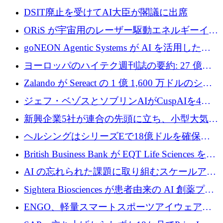
製ブレード工場の建設にEU補助金4,800万ユ
DSIT廃止を受けてAI大臣が閣議に出席
ーロを確保
ORiS が宇宙用のレーザー駆動エネルギーイン
フラの構築に 500 万ユーロを調達
goNEON Agentic Systems が AI を活用したイ
ンフラ計画を加速するために 16 万ユーロを確
ヨーロッパのハイテク週刊誌の要約: 27 億ユ
保
ーロを超える 60 以上のハイテク資金調達取引
Zalando が Sereact の 1 億 1,600 万ドルのシリ
ーズ B に参加し、AI を活用した倉庫自動化を
ジェフ・ベゾスとソブリンAIがCuspAIを4億
加速
5,000万ドルの資金調達で支援
新興企業5社が連合の先頭に立ち、小型大気質
センサーをEUのクリーンエア政策の中心に据
ヘルシングはシリーズEで18億ドルを確保、
える
ウーバーはデリバリー・ヒーローを130億ユー
British Business Bank が EQT Life Sciences を
ロの契約で買収、レボルトは2027年に米国の
2,500 万ユーロのコミットメントで支援
AI の忘れられた課題に取り組むスケールアッ
銀行を立ち上げる
プを実現: カメラロール
Sightera Biosciences が患者由来の AI 創薬プラ
ットフォームを拡大するために 300 万ユーロ
ENGO、軽量スマートスポーツアイウェアの
のプレシードをクローズ
進歩のために510万ユーロを調達