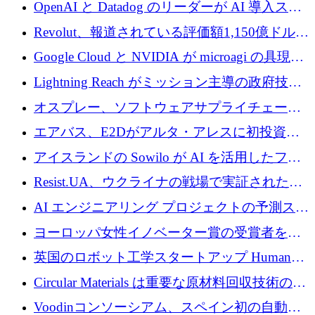
1,500 万ドルのシードを確保
OpenAI と Datadog のリーダーが AI 導入スタ
ートアップ Arrakis を支援
Revolut、報道されている評価額1,150億ドルで
の新たな二次株式売却を確認
Google Cloud と NVIDIA が microagi の具現化
された AI の野望を推進
Lightning Reach がミッション主導の政府技術
グループとしてポートフォリオを拡大し ETG
オスプレー、ソフトウェアサプライチェーン
に買収
攻撃を阻止するために265万ドルを確保
エアバス、E2Dがアルタ・アレスに初投資、
欧州防衛技術ファンドに5億ユーロを拠出
アイスランドの Sowilo が AI を活用したファ
ッション製品インテリジェンス プラットフォ
Resist.UA、ウクライナの戦場で実証された防
ームを拡大するためにプレシードを調達
衛技術を拡大するために5,000万ユーロの欧州
AI エンジニアリング プロジェクトの予測スタ
基金を立ち上げる
ートアップ Cascade が a16z アクセラレータか
ヨーロッパ女性イノベーター賞の受賞者を紹
らの支援を獲得
介します
英国のロボット工学スタートアップ Humanoid
がシリーズ A 1 億 5,200 万ドルで評価額 13 億
Circular Materials は重要な原材料回収技術の拡
5,000 万ドルに到達
張に 1,180 万ユーロを確保
Voodinコンソーシアム、スペイン初の自動木