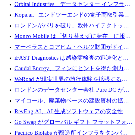
用を支援するために 35 万ポンドを確保
Orbital Industries、データセンター インフラス
トラクチャ システムの拡張に 5,000 万ドルを
Kopa.ai、エンドツーエンドの電子商取引業務
確保
用の AI エージェントを構築するために 200
ロンドンがパリを破り、欧州ハイテクトップ
万ユーロを調達
の座を奪還
Monzo Mobile は「切り替えずに滞在」に報酬
を与える
マーベラスとヨアヒム・ヘルツ財団がドイツ
の商業化ギャップを埋めるために2,000万ユー
iFAST Diagnostics は感染症検査の迅速化と抗
ロのディープテック基金を立ち上げる
菌薬耐性への取り組みに 500 万ポンドを寄付
Caudal Energy、フィンにヒントを得た潮力発
電技術の規模拡大に向けて 430 万ポンドを調
WeRoad が現実世界の旅行体験を拡張するた
達
めに 5,800 万ドルを獲得
ロンドンのデータセンター会社 Pure DC が欧
州と中東の拡張に 27 億ドルを確保
マイコール、廃棄物ベースの建設資材の拡大
に400万ポンドを投資
RevEng.AI、AI 生成ソフトウェアの安全性を
確保するために 1,500 万ドルを調達
Go Swag がグローバル ギフト プラットフォー
ムを拡大するために 500 万ドルを調達
Pacifico Biolabs が醸造所インフラをタンパク