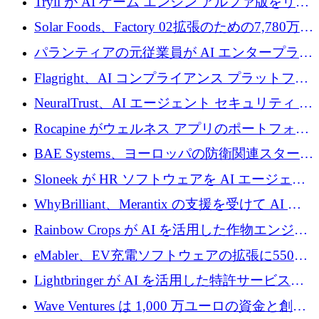
Tryll が AI ゲーム エンジン アルファ版をリリ
ースし、60 万ドルのプレシード資金を確保
Solar Foods、Factory 02拡張のための7,780万ユ
ーロの資金調達パッケージを獲得
パランティアの元従業員が AI エンタープライ
ズ スタートアップの Conduct に 6,000 万ドル
Flagright、AI コンプライアンス プラットフォ
を調達
ームを拡張するためにシリーズ A で 1,250 万
NeuralTrust、AI エージェント セキュリティ プ
ドルを確保
ラットフォームの拡張に 2,000 万ドルを調達
Rocapine がウェルネス アプリのポートフォリ
オを拡大するためにシリーズ A で 1,300 万ド
BAE Systems、ヨーロッパの防衛関連スタート
ルを調達
アップの規模拡大を支援するために 5,000 万
Sloneek が HR ソフトウェアを AI エージェン
ユーロの支援を開始
トに変えるために 600 万ドルを調達
WhyBrilliant、Merantix の支援を受けて AI 求
人マッチングを拡大するために 100 万ユーロ
Rainbow Crops が AI を活用した作物エンジニ
を調達
アリングを拡張するために 970 万ユーロを調
eMabler、EV充電ソフトウェアの拡張に550万
達
ユーロを確保
Lightbringer が AI を活用した特許サービスを
拡大するために 1,000 万ドルを調達
Wave Ventures は 1,000 万ユーロの資金と創設