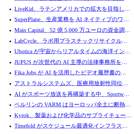
3,000 万ユーロを調達
LiveKid、ラテンアメリカでの拡大を目指して
Aldea を買収
SuperPlane、生産業務を AI ネイティブのワー
クフロー層に変えるために 260 万ドルを確保
Main Capital、52 億 5,000 万ユーロの資金調達
でエンタープライズ ソフトウェアの開発を倍
LabCycle、ラボ用プラスチックリサイクルシ
増
ステムを商業化し、焼却廃棄物を削減するた
Ubotica が宇宙からリアルタイムの海洋インテ
めに43万ポンドを確保
リジェンスを拡張するために 1,100 万ドルを
JUPUS が次世代の AI 主導の法律事務所を強
調達
化するために 1,300 万ユーロを調達
Fika Jobs が AI を活用したビデオ履歴書のた
めに 400 万ドルを調達
アストラルシステムズ、医療用放射性同位元
素の世界的な不足に対処するために2,300万ポ
AI がスポーツ放送を再構築する中、Sportway
ンドを調達
が 2,000 万ユーロを調達
ベルリンの VARM はヨーロッパ全土に断熱材
を拡張するために 1,750 万ユーロを投資
Kyrok、製薬および化学品のサプライチェーン
に AI を導入するために 310 万ユーロを確保
Timefold がスケジュール最適化インフラスト
ラクチャを拡張するためにシリーズ A で