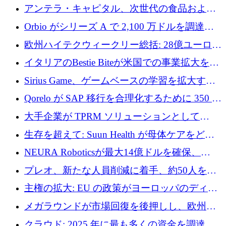
者補助金で 10 周年を迎える
アンテラ・キャピタル、次世代の食品および
アグリテクノロジーのイノベーションを支援
Orbio がシリーズ A で 2,100 万ドルを調達、
するファンド III の初回クローズ額が 1 億ドル
AI 労働力管理を世界の最前線の労働者に提供
欧州ハイテクウィークリー総括: 28億ユーロの
に到達
取引と5月のハイライト
イタリアのBestie Biteが米国での事業拡大を加
速するために150万ユーロを調達
Sirius Game、ゲームベースの学習を拡大する
ために 130 万ユーロの資金調達を完了
Qorelo が SAP 移行を合理化するために 350 万
ドルを調達
大手企業が TPRM ソリューションとして
Vanta を選択する理由
生存を超えて: Suun Health が母体ケアをどの
ように再考しているか
NEURA Roboticsが最大14億ドルを確保、
Bending Spoonsが米国IPOを申請、英国首相が
プレオ、新たな人員削減に着手、約50人を解
4億ポンドのチップ計画を発表
雇
主権の拡大: EU の政策がヨーロッパのディー
プテック戦略をどのように再構築しているか
メガラウンドが市場回復を後押しし、欧州の
ハイテク資金調達は5月に105億ユーロに回復
クラウド: 2025 年に最も多くの資金を調達し