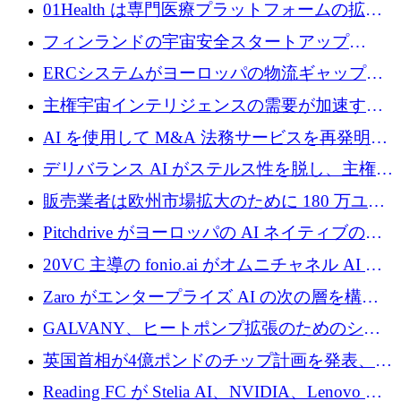
めに 210 万ユーロを調達
01Health は専門医療プラットフォームの拡大
に 1,500 万ドルを確保
フィンランドの宇宙安全スタートアップ
Aavuus が、スペースデブリ追跡に取り組むプ
ERCシステムがヨーロッパの物流ギャップを
レシード資金を獲得
埋めるために設計された重量物運搬用eVTOL
主権宇宙インテリジェンスの需要が加速する
であるVictorを発表
中、ICEYEは評価額100億ユーロ以上で4億
AI を使用して M&A 法務サービスを再発明す
5,000万ユーロを調達
るために 110 万ユーロを適切に確保
デリバランス AI がステルス性を脱し、主権の
あるエンタープライズ AI を強化
販売業者は欧州市場拡大のために 180 万ユー
ロを確保
Pitchdrive がヨーロッパの AI ネイティブの創
業者を支援するために 6,000 万ユーロを調達
20VC 主導の fonio.ai がオムニチャネル AI プ
ラットフォームのために 1,700 万ドルを調達
Zaro がエンタープライズ AI の次の層を構築
するために 510 万ドルを獲得
GALVANY、ヒートポンプ拡張のためのシー
ドラウンドで1,000万ユーロを確保
英国首相が4億ポンドのチップ計画を発表、英
国の新興企業は「ここで拡大」し「ここに留
Reading FC が Stelia AI、NVIDIA、Lenovo と