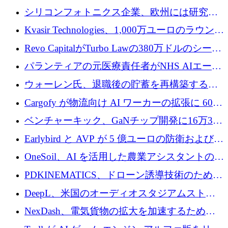
ロシア兵器を戦場の研究開発プラットフォー
シリコンフォトニクス企業、欧州には研究を
ムに変える
商業的に成功させるためのインフラが不足し
Kvasir Technologies、1,000万ユーロのラウンド
ていると警告
で成長を促進
Revo CapitalがTurbo Lawの380万ドルのシード
ラウンドを主導し、訴訟プラットフォームを
パランティアの元医療責任者がNHS AIエージ
拡大
ェントの立ち上げに1,000万ポンドを調達
ウォーレン氏、退職後の貯蓄を再構築するた
めに1,000万ユーロを調達
Cargofy が物流向け AI ワーカーの拡張に 600
万ドルを獲得
ベンチャーキック、GaNチップ開発に16万3千
ユーロでMinisaを支援
Earlybird と AVP が 5 億ユーロの防衛および二
重用途の成長基金である E2D を立ち上げる
OneSoil、AI を活用した農業アシスタントの拡
大に​​ 100 万ユーロを確保
PDKINEMATICS、ドローン誘導技術のために
200 万ユーロを調達
DeepL、米国のオーディオスタジアムストリ
ーミング事業Mixhaloを買収
NexDash、電気貨物の拡大を加速するために
EIT Urban Mobilityから250万ユーロを確保