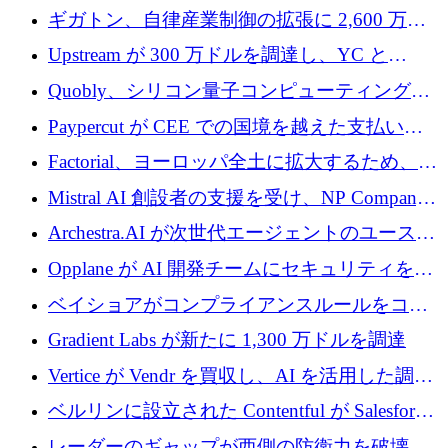
が「成人向け」2億6,000万ポンドの資金調達
ギガトン、自律産業制御の拡張に 2,600 万ド
ラウンドを獲得
ルを調達
Upstream が 300 万ドルを調達し、YC と
Xavier Niel が支援する共同 AI 受信箱を立ち上
Quobly、シリコン量子コンピューティングの
げる
商用化のためにシリーズ A で 1 億 1,500 万ユ
Paypercut が CEE での国境を越えた支払いを
ーロを調達
拡大するために 500 万ユーロを確保
Factorial、ヨーロッパ全土に拡大するため、25
億ドルの評価額で1億5,000万ドルのシリーズD
Mistral AI 創設者の支援を受け、NP Company
を調達
がエンジニアリング向け AI を推進するために
Archestra.AI が次世代エージェントのユースケ
600 万ユーロのプレシードを確保
ースを実現するために 1,000 万ドルを調達
Opplane が AI 開発チームにセキュリティをも
たらすために 450 万ユーロを調達
ベイショアがコンプライアンスルールをコー
ド化するために800万ドルを調達
Gradient Labs が新たに 1,300 万ドルを調達
Vertice が Vendr を買収し、AI を活用した調達
インテリジェンス プラットフォームを構築
ベルリンに設立された Contentful が Salesforce
に買収される
レーダーのギャップが西側の防衛力を破壊 —