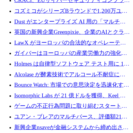
CRACI、EUサイバーセキュリティコンプライ
アンスプラットフォームのために140万ユーロ
コズミコがシリーズBラウンドで1,200万ユー
を調達
ロを調達
Dust がエンタープライズ AI 用の「マルチプ
レイヤー」オペレーティング システムを構築
英国の新興企業Greenpixie、企業のAIとクラウ
するシリーズ B で 4,000 万ドルを調達
ドのエネルギー無駄を削減するために470万ポ
LawX がヨーロッパの合法的なオペレーティ
ンドを調達
ング システムを構築するために 750 万ユーロ
ガイバーはヨーロッパの産業労働力の強化に
を調達
貢献するために 140 万ユーロを獲得
Holmes は自律型ソフトウェア テスト用に 110
万ユーロのプレシードを提供して開始
Alcolase が酵素技術でアルコール不耐症に取
り組むために 150 万ユーロを調達
Bounce Watch: 市場での意思決定を迅速化する
ためのインテリジェンス層を構築する
Isomorphic Labs が 21 億ドルを獲得、Keel の
ネオバンク後の軸、ポーランドのソフトウェ
ゲームの不正行為問題に取り組むスタートア
ア進化
ップを紹介する
ユアン・ブレアのマルチバース、評価額21億
ドルで7,000万ドルを調達
新興企業nsaveが金融システムから締め出され