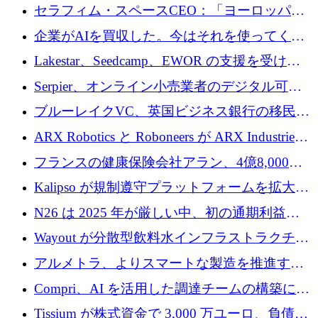
セラフィム・スペースCEO：「ヨーロッパは
追いつきつつある」
企業がAIを買収した。今はそれを使ってくれ
る人々が必要です
Lakestar、Seedcamp、EWOR の支援を受け、
SE3 が自律システム用の空間 AI プラットフォ
Serpier、オンライン小売業者のデジタル可視
ームを発表
性向上を支援するために 140 万ユーロを調達
ブルーレイクVC、英国ビジネス銀行の移民主
導スタートアップ支援で初のファンド獲得に
ARX Robotics と Roboneers が ARX Industries
迫る
を設立し、無人地上車両の生産を拡大
フランスの健康保険会社アラン、4億8,000万
ユーロの資金調達ラウンドで合意
Kalipso が規制遵守プラットフォームを拡大す
るために 320 万ドルを調達
N26 は 2025 年が厳しい中、初の通期利益を
達成
Wayout が分散型飲料水インフラストラクチャ
プラットフォームを拡張するために 242 万ユ
アルメトラ、よりスマートな製造を推進する
ーロを調達
ためにシリーズ A で 1,630 万ユーロを確保
Compri、AI を活用した調達チームの構築に
320 万ユーロを確保
Tissium が株式資金で 3,000 万ユーロ、負債で