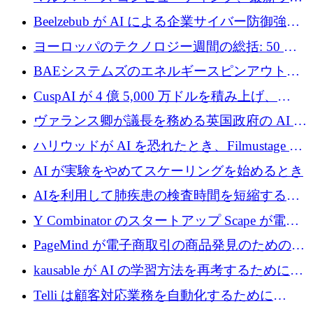
ビジョン
ンドで最大 5 億 7,000 万ドルを目標
Beelzebub が AI による企業サイバー防御強化
のために 300 万ユーロを調達
ヨーロッパのテクノロジー週間の総括: 50 以
上の取引に 10 億ユーロ以上を投資
BAEシステムズのエネルギースピンアウト原
子力タービンが1500万ポンドの資金調達でス
CuspAI が 4 億 5,000 万ドルを積み上げ、
テルスから浮上
Resist.UA が 5,000 万ユーロの基金を立ち上
ヴァランス卿が議長を務める英国政府の AI タ
げ、DSIT が廃止される
スクフォースが発足
ハリウッドが AI を恐れたとき、Filmustage は
代わりにプリプロダクションに賭けました
AI が実験をやめてスケーリングを始めるとき
AIを利用して肺疾患の検査時間を短縮する英
国のヘルステック挑戦者が1900万ドルを獲得
Y Combinator のスタートアップ Scape が電子
メールを再考するために 320 万ドルを調達し
PageMind が電子商取引の商品発見のための
てステルスから浮上
AI を拡張するために 120 万ユーロを調達
kausable が AI の学習方法を再考するために
1,200 万ユーロを調達
Telli は顧客対応業務を自動化するために