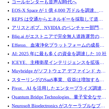
コールセンターも音声AI時代へ
EOS-X Space が 1 億 4,000 万ドルを調達、
Mistral が Emmi AI を買収、Bliq がエストニア
REPS は交通からエネルギーを採取して道路
での完全無人道路運営を承認
を発電所に変えるために 2,360 万ドルを調達
アリスとボブ、NVIDIA のベンチャー部門か
らの投資でシリーズ B を拡大
Bliq.ai がエストニアで完全無人道路運営の承
認を獲得
Efferon、血液浄化プラットフォームの成長に
250万ユーロを確保
AI: 2025 年に最も多くの資金を調達した 10 社
ICEYE、主権衛星インテリジェンスを拡張す
るために 3 億ユーロの信用枠を確保
Muybridge がソフトウェア デファインド カメ
ラ テクノロジーを拡張するためにシリーズ A
スターリングのSaaS事業、収益は増加するも
で 1,600 万ドルを調達
グループ利益は減少
Pivot、AI を活用したエンタープライズ調達プ
ラットフォームを拡大するために 4,000 万ド
Quantum Bridge Technologies、量子安全なサイ
ルを調達
バーセキュリティ インフラストラクチャの拡
Neurosoft Bioelectronics がスケーラブルなブレ