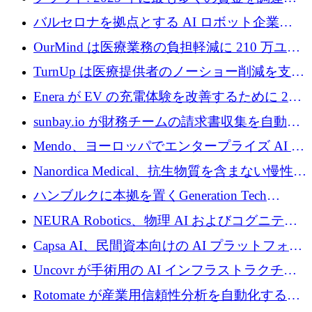
た 10 社
バルセロナを拠点とする AI ロボット企業
Theker が 8,500 万ドルを調達
OurMind は医療業務の負担軽減に 210 万ユー
ロを寄付
TurnUp は医療提供者のノーショー削減を支援
するために 200 万ユーロを調達
Enera が EV の充電体験を改善するために 200
万ドルを調達
sunbay.io が財務チームの請求書収集を自動化
するために 55 万ユーロを調達
Mendo、ヨーロッパでエンタープライズ AI 導
入を拡大するために 1,200 万ユーロを確保
Nanordica Medical、抗生物質を含まない慢性創
傷治療薬を市場に投入するために 160 万ユー
ハンブルクに本拠を置くGeneration Tech
ロを調達
Partnersが5,000万ユーロのAIロールアップファ
NEURA Robotics、物理 AI およびコグニティ
ンドを立ち上げ
ブ ロボティクス プラットフォームを拡張する
Capsa AI、民間資本向けの AI プラットフォー
ためにシリーズ C で最大 14 億ドルを確保
ムを拡大するために 1,800 万ドルを調達
Uncovr が手術用の AI インフラストラクチャ
を構築するために 700 万ドルを調達
Rotomate が産業用信頼性分析を自動化するた